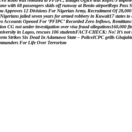
N
o
K
o
b
o
w
a
s
r
e
l
e
a
s
e
d
t
o
P
F
I
P
C
,
B
u
d
g
e
t
O
f
f
i
c
e
t
e
l
l
s
R
e
p
s
U
S
i
m
p
o
s
e
a
n
e
w
i
t
h
6
8
p
a
s
s
e
n
g
e
r
s
s
k
i
d
s
o
f
f
r
u
n
w
a
y
a
t
B
e
n
i
n
a
i
r
p
o
r
t
R
e
p
s
P
a
s
s
S
b
u
A
p
p
r
o
v
e
s
1
2
D
i
v
i
s
i
o
n
s
F
o
r
N
i
g
e
r
i
a
n
A
r
m
y
,
R
e
c
r
u
i
t
m
e
n
t
O
f
2
8
,
0
0
0
N
i
g
e
r
i
a
n
s
j
a
i
l
e
d
s
e
v
e
n
y
e
a
r
s
f
o
r
a
r
m
e
d
r
o
b
b
e
r
y
i
n
K
u
w
a
i
t
1
7
s
t
a
t
e
s
t
o
w
o
A
c
c
o
u
n
t
s
O
p
e
n
e
d
F
o
r
‘
P
F
I
P
C
’
R
e
c
o
r
d
e
d
Z
e
r
o
I
n
f
l
o
w
s
,
R
e
m
i
t
t
a
n
c
i
o
n
C
G
n
o
t
u
n
d
e
r
i
n
v
e
s
t
i
g
a
t
i
o
n
o
v
e
r
v
i
s
a
f
r
a
u
d
a
l
l
e
g
a
t
i
o
n
s
1
6
0
,
0
0
0
f
l
n
i
v
e
r
s
i
t
y
i
n
L
a
g
o
s
,
r
e
s
c
u
e
s
1
0
6
s
t
u
d
e
n
t
s
F
A
C
T
-
C
H
E
C
K
:
N
o
!
I
t
’
s
n
o
t
o
r
m
S
t
r
i
k
e
s
S
i
x
D
e
a
d
I
n
A
d
a
m
a
w
a
S
t
a
t
e
–
P
o
l
i
c
e
I
C
P
C
g
r
i
l
l
s
G
b
a
j
a
b
i
m
m
a
n
d
e
r
s
F
o
r
L
i
f
e
O
v
e
r
T
e
r
r
o
r
i
s
m