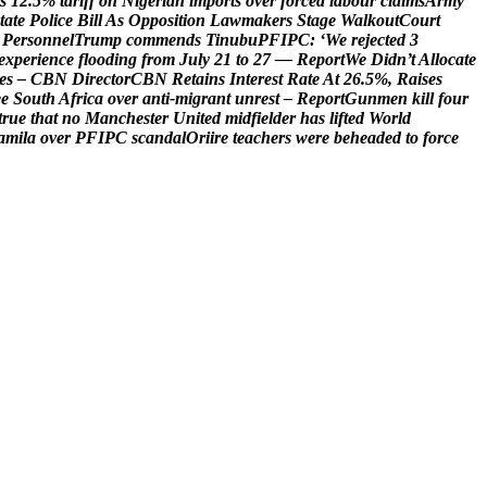
s
1
2
.
5
%
t
a
r
i
f
f
o
n
N
i
g
e
r
i
a
n
i
m
p
o
r
t
s
o
v
e
r
f
o
r
c
e
d
l
a
b
o
u
r
c
l
a
i
m
s
A
r
m
y
t
a
t
e
P
o
l
i
c
e
B
i
l
l
A
s
O
p
p
o
s
i
t
i
o
n
L
a
w
m
a
k
e
r
s
S
t
a
g
e
W
a
l
k
o
u
t
C
o
u
r
t
P
e
r
s
o
n
n
e
l
T
r
u
m
p
c
o
m
m
e
n
d
s
T
i
n
u
b
u
P
F
I
P
C
:
‘
W
e
r
e
j
e
c
t
e
d
3
e
x
p
e
r
i
e
n
c
e
f
l
o
o
d
i
n
g
f
r
o
m
J
u
l
y
2
1
t
o
2
7
—
R
e
p
o
r
t
W
e
D
i
d
n
’
t
A
l
l
o
c
a
t
e
e
s
–
C
B
N
D
i
r
e
c
t
o
r
C
B
N
R
e
t
a
i
n
s
I
n
t
e
r
e
s
t
R
a
t
e
A
t
2
6
.
5
%
,
R
a
i
s
e
s
e
e
S
o
u
t
h
A
f
r
i
c
a
o
v
e
r
a
n
t
i
-
m
i
g
r
a
n
t
u
n
r
e
s
t
–
R
e
p
o
r
t
G
u
n
m
e
n
k
i
l
l
f
o
u
r
t
r
u
e
t
h
a
t
n
o
M
a
n
c
h
e
s
t
e
r
U
n
i
t
e
d
m
i
d
f
i
e
l
d
e
r
h
a
s
l
i
f
t
e
d
W
o
r
l
d
a
m
i
l
a
o
v
e
r
P
F
I
P
C
s
c
a
n
d
a
l
O
r
i
i
r
e
t
e
a
c
h
e
r
s
w
e
r
e
b
e
h
e
a
d
e
d
t
o
f
o
r
c
e