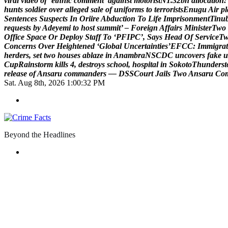
v
i
r
a
l
v
i
d
e
o
o
f
‘
e
t
h
n
i
c
c
o
m
m
e
n
t
’
a
g
a
i
n
s
t
m
o
t
o
r
i
s
t
N
1
.
3
2
b
n
a
l
l
o
c
a
t
i
o
n
:
h
u
n
t
s
s
o
l
d
i
e
r
o
v
e
r
a
l
l
e
g
e
d
s
a
l
e
o
f
u
n
i
f
o
r
m
s
t
o
t
e
r
r
o
r
i
s
t
s
E
n
u
g
u
A
i
r
p
l
S
e
n
t
e
n
c
e
s
S
u
s
p
e
c
t
s
I
n
O
r
i
i
r
e
A
b
d
u
c
t
i
o
n
T
o
L
i
f
e
I
m
p
r
i
s
o
n
m
e
n
t
T
i
n
u
r
e
q
u
e
s
t
s
b
y
A
d
e
y
e
m
i
t
o
h
o
s
t
s
u
m
m
i
t
’
–
F
o
r
e
i
g
n
A
f
f
a
i
r
s
M
i
n
i
s
t
e
r
T
w
o
O
f
f
i
c
e
S
p
a
c
e
O
r
D
e
p
l
o
y
S
t
a
f
f
T
o
‘
P
F
I
P
C
’
,
S
a
y
s
H
e
a
d
O
f
S
e
r
v
i
c
e
T
C
o
n
c
e
r
n
s
O
v
e
r
H
e
i
g
h
t
e
n
e
d
‘
G
l
o
b
a
l
U
n
c
e
r
t
a
i
n
t
i
e
s
’
E
F
C
C
:
I
m
m
i
g
r
a
t
h
e
r
d
e
r
s
,
s
e
t
t
w
o
h
o
u
s
e
s
a
b
l
a
z
e
i
n
A
n
a
m
b
r
a
N
S
C
D
C
u
n
c
o
v
e
r
s
f
a
k
e
u
C
u
p
R
a
i
n
s
t
o
r
m
k
i
l
l
s
4
,
d
e
s
t
r
o
y
s
s
c
h
o
o
l
,
h
o
s
p
i
t
a
l
i
n
S
o
k
o
t
o
T
h
u
n
d
e
r
s
t
r
e
l
e
a
s
e
o
f
A
n
s
a
r
u
c
o
m
m
a
n
d
e
r
s
—
D
S
S
C
o
u
r
t
J
a
i
l
s
T
w
o
A
n
s
a
r
u
C
o
Sat. Aug 8th, 2026
1:00:33 PM
Beyond the Headlines