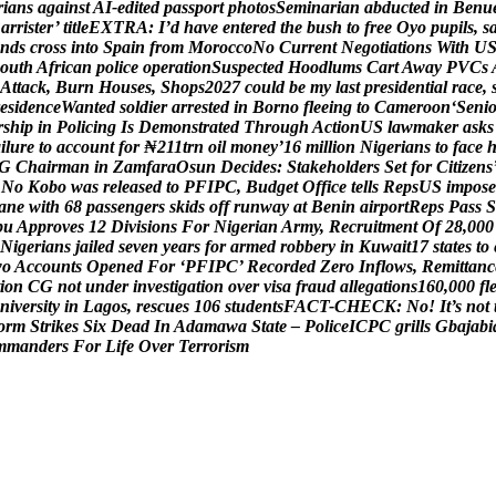
r
i
a
n
s
a
g
a
i
n
s
t
A
I
-
e
d
i
t
e
d
p
a
s
s
p
o
r
t
p
h
o
t
o
s
S
e
m
i
n
a
r
i
a
n
a
b
d
u
c
t
e
d
i
n
B
e
n
u
B
a
r
r
i
s
t
e
r
’
t
i
t
l
e
E
X
T
R
A
:
I
’
d
h
a
v
e
e
n
t
e
r
e
d
t
h
e
b
u
s
h
t
o
f
r
e
e
O
y
o
p
u
p
i
l
s
,
s
n
d
s
c
r
o
s
s
i
n
t
o
S
p
a
i
n
f
r
o
m
M
o
r
o
c
c
o
N
o
C
u
r
r
e
n
t
N
e
g
o
t
i
a
t
i
o
n
s
W
i
t
h
U
o
u
t
h
A
f
r
i
c
a
n
p
o
l
i
c
e
o
p
e
r
a
t
i
o
n
S
u
s
p
e
c
t
e
d
H
o
o
d
l
u
m
s
C
a
r
t
A
w
a
y
P
V
C
s
A
t
t
a
c
k
,
B
u
r
n
H
o
u
s
e
s
,
S
h
o
p
s
2
0
2
7
c
o
u
l
d
b
e
m
y
l
a
s
t
p
r
e
s
i
d
e
n
t
i
a
l
r
a
c
e
,
e
s
i
d
e
n
c
e
W
a
n
t
e
d
s
o
l
d
i
e
r
a
r
r
e
s
t
e
d
i
n
B
o
r
n
o
f
l
e
e
i
n
g
t
o
C
a
m
e
r
o
o
n
‘
S
e
n
i
r
s
h
i
p
i
n
P
o
l
i
c
i
n
g
I
s
D
e
m
o
n
s
t
r
a
t
e
d
T
h
r
o
u
g
h
A
c
t
i
o
n
U
S
l
a
w
m
a
k
e
r
a
s
k
s
a
i
l
u
r
e
t
o
a
c
c
o
u
n
t
f
o
r
₦
2
1
1
t
r
n
o
i
l
m
o
n
e
y
’
1
6
m
i
l
l
i
o
n
N
i
g
e
r
i
a
n
s
t
o
f
a
c
e
G
C
h
a
i
r
m
a
n
i
n
Z
a
m
f
a
r
a
O
s
u
n
D
e
c
i
d
e
s
:
S
t
a
k
e
h
o
l
d
e
r
s
S
e
t
f
o
r
C
i
t
i
z
e
n
s
N
o
K
o
b
o
w
a
s
r
e
l
e
a
s
e
d
t
o
P
F
I
P
C
,
B
u
d
g
e
t
O
f
f
i
c
e
t
e
l
l
s
R
e
p
s
U
S
i
m
p
o
s
e
a
n
e
w
i
t
h
6
8
p
a
s
s
e
n
g
e
r
s
s
k
i
d
s
o
f
f
r
u
n
w
a
y
a
t
B
e
n
i
n
a
i
r
p
o
r
t
R
e
p
s
P
a
s
s
S
b
u
A
p
p
r
o
v
e
s
1
2
D
i
v
i
s
i
o
n
s
F
o
r
N
i
g
e
r
i
a
n
A
r
m
y
,
R
e
c
r
u
i
t
m
e
n
t
O
f
2
8
,
0
0
0
N
i
g
e
r
i
a
n
s
j
a
i
l
e
d
s
e
v
e
n
y
e
a
r
s
f
o
r
a
r
m
e
d
r
o
b
b
e
r
y
i
n
K
u
w
a
i
t
1
7
s
t
a
t
e
s
t
o
w
o
A
c
c
o
u
n
t
s
O
p
e
n
e
d
F
o
r
‘
P
F
I
P
C
’
R
e
c
o
r
d
e
d
Z
e
r
o
I
n
f
l
o
w
s
,
R
e
m
i
t
t
a
n
c
i
o
n
C
G
n
o
t
u
n
d
e
r
i
n
v
e
s
t
i
g
a
t
i
o
n
o
v
e
r
v
i
s
a
f
r
a
u
d
a
l
l
e
g
a
t
i
o
n
s
1
6
0
,
0
0
0
f
l
n
i
v
e
r
s
i
t
y
i
n
L
a
g
o
s
,
r
e
s
c
u
e
s
1
0
6
s
t
u
d
e
n
t
s
F
A
C
T
-
C
H
E
C
K
:
N
o
!
I
t
’
s
n
o
t
o
r
m
S
t
r
i
k
e
s
S
i
x
D
e
a
d
I
n
A
d
a
m
a
w
a
S
t
a
t
e
–
P
o
l
i
c
e
I
C
P
C
g
r
i
l
l
s
G
b
a
j
a
b
i
m
m
a
n
d
e
r
s
F
o
r
L
i
f
e
O
v
e
r
T
e
r
r
o
r
i
s
m