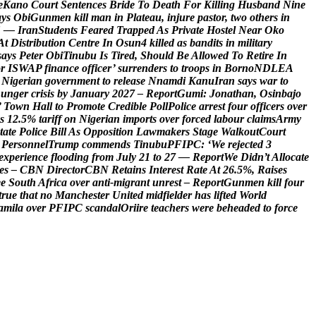
e
K
a
n
o
C
o
u
r
t
S
e
n
t
e
n
c
e
s
B
r
i
d
e
T
o
D
e
a
t
h
F
o
r
K
i
l
l
i
n
g
H
u
s
b
a
n
d
N
i
n
e
a
y
s
O
b
i
G
u
n
m
e
n
k
i
l
l
m
a
n
i
n
P
l
a
t
e
a
u
,
i
n
j
u
r
e
p
a
s
t
o
r
,
t
w
o
o
t
h
e
r
s
i
n
S
—
I
r
a
n
S
t
u
d
e
n
t
s
F
e
a
r
e
d
T
r
a
p
p
e
d
A
s
P
r
i
v
a
t
e
H
o
s
t
e
l
N
e
a
r
O
k
o
A
t
D
i
s
t
r
i
b
u
t
i
o
n
C
e
n
t
r
e
I
n
O
s
u
n
4
k
i
l
l
e
d
a
s
b
a
n
d
i
t
s
i
n
m
i
l
i
t
a
r
y
s
a
y
s
P
e
t
e
r
O
b
i
T
i
n
u
b
u
I
s
T
i
r
e
d
,
S
h
o
u
l
d
B
e
A
l
l
o
w
e
d
T
o
R
e
t
i
r
e
I
n
o
r
I
S
W
A
P
f
i
n
a
n
c
e
o
f
f
i
c
e
r
’
s
u
r
r
e
n
d
e
r
s
t
o
t
r
o
o
p
s
i
n
B
o
r
n
o
N
D
L
E
A
N
i
g
e
r
i
a
n
g
o
v
e
r
n
m
e
n
t
t
o
r
e
l
e
a
s
e
N
n
a
m
d
i
K
a
n
u
I
r
a
n
s
a
y
s
w
a
r
t
o
h
u
n
g
e
r
c
r
i
s
i
s
b
y
J
a
n
u
a
r
y
2
0
2
7
–
R
e
p
o
r
t
G
u
m
i
:
J
o
n
a
t
h
a
n
,
O
s
i
n
b
a
j
o
’
T
o
w
n
H
a
l
l
t
o
P
r
o
m
o
t
e
C
r
e
d
i
b
l
e
P
o
l
l
P
o
l
i
c
e
a
r
r
e
s
t
f
o
u
r
o
f
f
i
c
e
r
s
o
v
e
r
s
1
2
.
5
%
t
a
r
i
f
f
o
n
N
i
g
e
r
i
a
n
i
m
p
o
r
t
s
o
v
e
r
f
o
r
c
e
d
l
a
b
o
u
r
c
l
a
i
m
s
A
r
m
y
t
a
t
e
P
o
l
i
c
e
B
i
l
l
A
s
O
p
p
o
s
i
t
i
o
n
L
a
w
m
a
k
e
r
s
S
t
a
g
e
W
a
l
k
o
u
t
C
o
u
r
t
P
e
r
s
o
n
n
e
l
T
r
u
m
p
c
o
m
m
e
n
d
s
T
i
n
u
b
u
P
F
I
P
C
:
‘
W
e
r
e
j
e
c
t
e
d
3
e
x
p
e
r
i
e
n
c
e
f
l
o
o
d
i
n
g
f
r
o
m
J
u
l
y
2
1
t
o
2
7
—
R
e
p
o
r
t
W
e
D
i
d
n
’
t
A
l
l
o
c
a
t
e
e
s
–
C
B
N
D
i
r
e
c
t
o
r
C
B
N
R
e
t
a
i
n
s
I
n
t
e
r
e
s
t
R
a
t
e
A
t
2
6
.
5
%
,
R
a
i
s
e
s
e
e
S
o
u
t
h
A
f
r
i
c
a
o
v
e
r
a
n
t
i
-
m
i
g
r
a
n
t
u
n
r
e
s
t
–
R
e
p
o
r
t
G
u
n
m
e
n
k
i
l
l
f
o
u
r
t
r
u
e
t
h
a
t
n
o
M
a
n
c
h
e
s
t
e
r
U
n
i
t
e
d
m
i
d
f
i
e
l
d
e
r
h
a
s
l
i
f
t
e
d
W
o
r
l
d
a
m
i
l
a
o
v
e
r
P
F
I
P
C
s
c
a
n
d
a
l
O
r
i
i
r
e
t
e
a
c
h
e
r
s
w
e
r
e
b
e
h
e
a
d
e
d
t
o
f
o
r
c
e