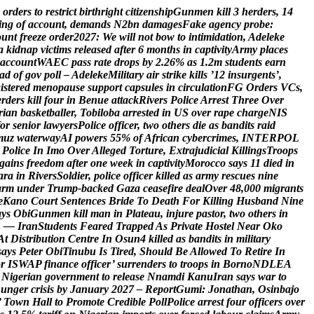
o
r
d
e
r
s
t
o
r
e
s
t
r
i
c
t
b
i
r
t
h
r
i
g
h
t
c
i
t
i
z
e
n
s
h
i
p
G
u
n
m
e
n
k
i
l
l
3
h
e
r
d
e
r
s
,
1
4
i
n
g
o
f
a
c
c
o
u
n
t
,
d
e
m
a
n
d
s
N
2
b
n
d
a
m
a
g
e
s
F
a
k
e
a
g
e
n
c
y
p
r
o
b
e
:
o
u
n
t
f
r
e
e
z
e
o
r
d
e
r
2
0
2
7
:
W
e
w
i
l
l
n
o
t
b
o
w
t
o
i
n
t
i
m
i
d
a
t
i
o
n
,
A
d
e
l
e
k
e
a
k
i
d
n
a
p
v
i
c
t
i
m
s
r
e
l
e
a
s
e
d
a
f
t
e
r
6
m
o
n
t
h
s
i
n
c
a
p
t
i
v
i
t
y
A
r
m
y
p
l
a
c
e
s
a
c
c
o
u
n
t
W
A
E
C
p
a
s
s
r
a
t
e
d
r
o
p
s
b
y
2
.
2
6
%
a
s
1
.
2
m
s
t
u
d
e
n
t
s
e
a
r
n
a
d
o
f
g
o
v
p
o
l
l
–
A
d
e
l
e
k
e
M
i
l
i
t
a
r
y
a
i
r
s
t
r
i
k
e
k
i
l
l
s
’
1
2
i
n
s
u
r
g
e
n
t
s
’
,
g
i
s
t
e
r
e
d
m
e
n
o
p
a
u
s
e
s
u
p
p
o
r
t
c
a
p
s
u
l
e
s
i
n
c
i
r
c
u
l
a
t
i
o
n
F
G
O
r
d
e
r
s
V
C
s
,
e
r
d
e
r
s
k
i
l
l
f
o
u
r
i
n
B
e
n
u
e
a
t
t
a
c
k
R
i
v
e
r
s
P
o
l
i
c
e
A
r
r
e
s
t
T
h
r
e
e
O
v
e
r
r
i
a
n
b
a
s
k
e
t
b
a
l
l
e
r
,
T
o
b
i
l
o
b
a
a
r
r
e
s
t
e
d
i
n
U
S
o
v
e
r
r
a
p
e
c
h
a
r
g
e
N
I
S
o
r
s
e
n
i
o
r
l
a
w
y
e
r
s
P
o
l
i
c
e
o
f
f
i
c
e
r
,
t
w
o
o
t
h
e
r
s
d
i
e
a
s
b
a
n
d
i
t
s
r
a
i
d
m
u
z
w
a
t
e
r
w
a
y
A
I
p
o
w
e
r
s
5
5
%
o
f
A
f
r
i
c
a
n
c
y
b
e
r
c
r
i
m
e
s
,
I
N
T
E
R
P
O
L
P
o
l
i
c
e
I
n
I
m
o
O
v
e
r
A
l
l
e
g
e
d
T
o
r
t
u
r
e
,
E
x
t
r
a
j
u
d
i
c
i
a
l
K
i
l
l
i
n
g
s
T
r
o
o
p
s
g
a
i
n
s
f
r
e
e
d
o
m
a
f
t
e
r
o
n
e
w
e
e
k
i
n
c
a
p
t
i
v
i
t
y
M
o
r
o
c
c
o
s
a
y
s
1
1
d
i
e
d
i
n
a
r
a
i
n
R
i
v
e
r
s
S
o
l
d
i
e
r
,
p
o
l
i
c
e
o
f
f
i
c
e
r
k
i
l
l
e
d
a
s
a
r
m
y
r
e
s
c
u
e
s
n
i
n
e
a
r
m
u
n
d
e
r
T
r
u
m
p
-
b
a
c
k
e
d
G
a
z
a
c
e
a
s
e
f
i
r
e
d
e
a
l
O
v
e
r
4
8
,
0
0
0
m
i
g
r
a
n
t
s
e
K
a
n
o
C
o
u
r
t
S
e
n
t
e
n
c
e
s
B
r
i
d
e
T
o
D
e
a
t
h
F
o
r
K
i
l
l
i
n
g
H
u
s
b
a
n
d
N
i
n
e
a
y
s
O
b
i
G
u
n
m
e
n
k
i
l
l
m
a
n
i
n
P
l
a
t
e
a
u
,
i
n
j
u
r
e
p
a
s
t
o
r
,
t
w
o
o
t
h
e
r
s
i
n
S
—
I
r
a
n
S
t
u
d
e
n
t
s
F
e
a
r
e
d
T
r
a
p
p
e
d
A
s
P
r
i
v
a
t
e
H
o
s
t
e
l
N
e
a
r
O
k
o
A
t
D
i
s
t
r
i
b
u
t
i
o
n
C
e
n
t
r
e
I
n
O
s
u
n
4
k
i
l
l
e
d
a
s
b
a
n
d
i
t
s
i
n
m
i
l
i
t
a
r
y
s
a
y
s
P
e
t
e
r
O
b
i
T
i
n
u
b
u
I
s
T
i
r
e
d
,
S
h
o
u
l
d
B
e
A
l
l
o
w
e
d
T
o
R
e
t
i
r
e
I
n
o
r
I
S
W
A
P
f
i
n
a
n
c
e
o
f
f
i
c
e
r
’
s
u
r
r
e
n
d
e
r
s
t
o
t
r
o
o
p
s
i
n
B
o
r
n
o
N
D
L
E
A
N
i
g
e
r
i
a
n
g
o
v
e
r
n
m
e
n
t
t
o
r
e
l
e
a
s
e
N
n
a
m
d
i
K
a
n
u
I
r
a
n
s
a
y
s
w
a
r
t
o
h
u
n
g
e
r
c
r
i
s
i
s
b
y
J
a
n
u
a
r
y
2
0
2
7
–
R
e
p
o
r
t
G
u
m
i
:
J
o
n
a
t
h
a
n
,
O
s
i
n
b
a
j
o
’
T
o
w
n
H
a
l
l
t
o
P
r
o
m
o
t
e
C
r
e
d
i
b
l
e
P
o
l
l
P
o
l
i
c
e
a
r
r
e
s
t
f
o
u
r
o
f
f
i
c
e
r
s
o
v
e
r