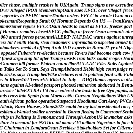
o
l
i
c
e
c
h
a
s
e
,
m
u
l
t
i
p
l
e
c
r
a
s
h
e
s
i
n
U
K
A
g
a
i
n
,
T
r
u
m
p
s
i
g
n
s
n
e
w
e
x
e
c
u
t
i
v
e
O
v
e
r
A
l
l
e
g
e
d
I
P
O
B
M
e
m
b
e
r
s
h
i
p
O
s
u
n
s
u
e
s
E
F
C
C
o
v
e
r
‘
i
l
l
e
g
a
l
’
f
r
e
e
z
e
a
g
e
n
c
i
e
s
i
n
P
F
I
P
C
p
r
o
b
e
T
i
n
u
b
u
o
r
d
e
r
s
E
F
C
C
t
o
v
a
c
a
t
e
O
s
u
n
a
c
c
o
k
e
s
m
a
n
R
e
o
p
e
n
i
n
g
S
t
r
a
i
t
O
f
H
o
r
m
u
z
D
e
p
e
n
d
s
O
n
U
S
—
I
r
a
n
K
w
a
r
m
m
i
s
s
i
o
n
e
r
r
e
p
l
i
e
s
E
F
C
C
O
s
u
n
h
e
a
d
s
t
o
c
o
u
r
t
a
s
E
F
C
C
f
r
e
e
z
e
s
g
o
v
t
f
H
o
r
m
u
z
r
e
m
a
i
n
s
c
l
o
s
e
d
E
F
C
C
p
l
o
t
t
i
n
g
t
o
f
r
e
e
z
e
O
s
u
n
a
c
c
o
u
n
t
s
a
h
e
,
0
0
0
a
r
m
e
d
f
o
r
c
e
s
p
e
r
s
o
n
n
e
l
A
L
E
R
T
:
N
A
F
D
A
C
w
a
r
n
s
a
g
a
i
n
s
t
u
n
r
e
k
e
r
s
h
i
t
Z
e
n
i
t
h
B
a
n
k
,
s
t
e
a
l
c
u
s
t
o
m
e
r
s
’
i
n
f
o
r
m
a
t
i
o
n
S
u
s
p
e
c
t
e
d
a
r
m
e
d
h
m
b
m
a
k
e
r
s
,
m
e
d
i
c
a
l
o
f
f
i
c
e
r
,
A
r
a
b
I
E
D
e
x
p
e
r
t
s
i
n
B
o
r
n
o
2
1
-
y
r
-
o
l
d
N
i
g
e
o
p
p
o
s
e
d
F
u
b
a
r
a
’
s
r
e
-
e
l
e
c
t
i
o
n
b
e
c
a
u
s
e
R
i
v
e
r
s
h
a
d
b
e
c
o
m
e
c
a
s
h
c
o
w
f
t
f
i
n
e
s
C
a
r
g
o
s
h
i
p
h
i
t
a
f
t
e
r
T
r
u
m
p
i
n
s
i
s
t
s
I
r
a
n
t
a
l
k
s
c
o
u
l
d
r
e
o
p
e
n
H
o
r
r
G
u
n
m
e
n
k
i
l
l
f
o
r
m
e
r
P
l
a
t
e
a
u
c
o
u
n
c
i
l
l
o
r
R
U
L
A
A
C
F
i
l
e
s
S
u
i
t
s
A
g
a
i
n
s
t
n
T
a
l
k
s
S
e
t
T
o
S
t
a
r
t
,
S
a
y
s
T
r
u
m
p
A
b
d
u
c
t
e
d
K
e
b
b
i
h
i
g
h
c
o
u
r
t
j
u
d
g
e
r
e
t
o
s
t
r
i
k
e
,
s
a
y
s
T
r
u
m
p
l
i
e
d
W
i
k
e
d
e
c
l
a
r
e
s
e
n
d
t
o
p
o
l
i
t
i
c
a
l
f
e
u
d
w
i
t
h
F
u
b
e
s
i
n
R
i
v
e
r
s
1
0
2
T
e
r
r
o
r
i
s
t
s
K
i
l
l
e
d
I
n
J
u
l
y
—
D
H
Q
H
a
m
a
s
a
g
r
e
e
s
t
o
d
i
s
r
i
a
n
s
a
g
a
i
n
s
t
A
I
-
e
d
i
t
e
d
p
a
s
s
p
o
r
t
p
h
o
t
o
s
S
e
m
i
n
a
r
i
a
n
a
b
d
u
c
t
e
d
i
n
B
e
n
u
B
a
r
r
i
s
t
e
r
’
t
i
t
l
e
E
X
T
R
A
:
I
’
d
h
a
v
e
e
n
t
e
r
e
d
t
h
e
b
u
s
h
t
o
f
r
e
e
O
y
o
p
u
p
i
l
s
,
s
n
d
s
c
r
o
s
s
i
n
t
o
S
p
a
i
n
f
r
o
m
M
o
r
o
c
c
o
N
o
C
u
r
r
e
n
t
N
e
g
o
t
i
a
t
i
o
n
s
W
i
t
h
U
o
u
t
h
A
f
r
i
c
a
n
p
o
l
i
c
e
o
p
e
r
a
t
i
o
n
S
u
s
p
e
c
t
e
d
H
o
o
d
l
u
m
s
C
a
r
t
A
w
a
y
P
V
C
s
A
t
t
a
c
k
,
B
u
r
n
H
o
u
s
e
s
,
S
h
o
p
s
2
0
2
7
c
o
u
l
d
b
e
m
y
l
a
s
t
p
r
e
s
i
d
e
n
t
i
a
l
r
a
c
e
,
e
s
i
d
e
n
c
e
W
a
n
t
e
d
s
o
l
d
i
e
r
a
r
r
e
s
t
e
d
i
n
B
o
r
n
o
f
l
e
e
i
n
g
t
o
C
a
m
e
r
o
o
n
‘
S
e
n
i
r
s
h
i
p
i
n
P
o
l
i
c
i
n
g
I
s
D
e
m
o
n
s
t
r
a
t
e
d
T
h
r
o
u
g
h
A
c
t
i
o
n
U
S
l
a
w
m
a
k
e
r
a
s
k
s
a
i
l
u
r
e
t
o
a
c
c
o
u
n
t
f
o
r
₦
2
1
1
t
r
n
o
i
l
m
o
n
e
y
’
1
6
m
i
l
l
i
o
n
N
i
g
e
r
i
a
n
s
t
o
f
a
c
e
G
C
h
a
i
r
m
a
n
i
n
Z
a
m
f
a
r
a
O
s
u
n
D
e
c
i
d
e
s
:
S
t
a
k
e
h
o
l
d
e
r
s
S
e
t
f
o
r
C
i
t
i
z
e
n
s