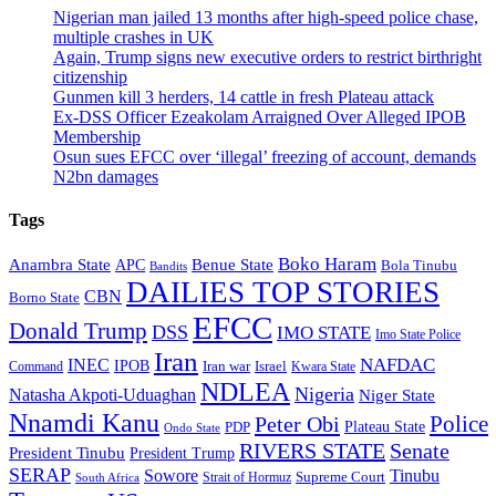
Nigerian man jailed 13 months after high-speed police chase,
multiple crashes in UK
Again, Trump signs new executive orders to restrict birthright
citizenship
Gunmen kill 3 herders, 14 cattle in fresh Plateau attack
Ex-DSS Officer Ezeakolam Arraigned Over Alleged IPOB
Membership
Osun sues EFCC over ‘illegal’ freezing of account, demands
N2bn damages
Tags
Boko Haram
Anambra State
Benue State
APC
Bola Tinubu
Bandits
DAILIES TOP STORIES
CBN
Borno State
EFCC
Donald Trump
DSS
IMO STATE
Imo State Police
Iran
NAFDAC
INEC
IPOB
Iran war
Israel
Command
Kwara State
NDLEA
Nigeria
Natasha Akpoti-Uduaghan
Niger State
Nnamdi Kanu
Police
Peter Obi
Plateau State
PDP
Ondo State
RIVERS STATE
Senate
President Tinubu
President Trump
SERAP
Sowore
Tinubu
Supreme Court
Strait of Hormuz
South Africa