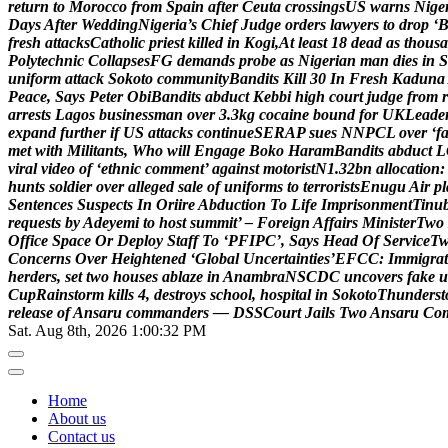
r
e
t
u
r
n
t
o
M
o
r
o
c
c
o
f
r
o
m
S
p
a
i
n
a
f
t
e
r
C
e
u
t
a
c
r
o
s
s
i
n
g
s
U
S
w
a
r
n
s
N
i
g
e
D
a
y
s
A
f
t
e
r
W
e
d
d
i
n
g
N
i
g
e
r
i
a
’
s
C
h
i
e
f
J
u
d
g
e
o
r
d
e
r
s
l
a
w
y
e
r
s
t
o
d
r
o
p
‘
f
r
e
s
h
a
t
t
a
c
k
s
C
a
t
h
o
l
i
c
p
r
i
e
s
t
k
i
l
l
e
d
i
n
K
o
g
i
,
A
t
l
e
a
s
t
1
8
d
e
a
d
a
s
t
h
o
u
s
a
P
o
l
y
t
e
c
h
n
i
c
C
o
l
l
a
p
s
e
s
F
G
d
e
m
a
n
d
s
p
r
o
b
e
a
s
N
i
g
e
r
i
a
n
m
a
n
d
i
e
s
i
n
S
u
n
i
f
o
r
m
a
t
t
a
c
k
S
o
k
o
t
o
c
o
m
m
u
n
i
t
y
B
a
n
d
i
t
s
K
i
l
l
3
0
I
n
F
r
e
s
h
K
a
d
u
n
a
P
e
a
c
e
,
S
a
y
s
P
e
t
e
r
O
b
i
B
a
n
d
i
t
s
a
b
d
u
c
t
K
e
b
b
i
h
i
g
h
c
o
u
r
t
j
u
d
g
e
f
r
o
m
r
a
r
r
e
s
t
s
L
a
g
o
s
b
u
s
i
n
e
s
s
m
a
n
o
v
e
r
3
.
3
k
g
c
o
c
a
i
n
e
b
o
u
n
d
f
o
r
U
K
L
e
a
d
e
e
x
p
a
n
d
f
u
r
t
h
e
r
i
f
U
S
a
t
t
a
c
k
s
c
o
n
t
i
n
u
e
S
E
R
A
P
s
u
e
s
N
N
P
C
L
o
v
e
r
‘
f
m
e
t
w
i
t
h
M
i
l
i
t
a
n
t
s
,
W
h
o
w
i
l
l
E
n
g
a
g
e
B
o
k
o
H
a
r
a
m
B
a
n
d
i
t
s
a
b
d
u
c
t
L
v
i
r
a
l
v
i
d
e
o
o
f
‘
e
t
h
n
i
c
c
o
m
m
e
n
t
’
a
g
a
i
n
s
t
m
o
t
o
r
i
s
t
N
1
.
3
2
b
n
a
l
l
o
c
a
t
i
o
n
:
h
u
n
t
s
s
o
l
d
i
e
r
o
v
e
r
a
l
l
e
g
e
d
s
a
l
e
o
f
u
n
i
f
o
r
m
s
t
o
t
e
r
r
o
r
i
s
t
s
E
n
u
g
u
A
i
r
p
l
S
e
n
t
e
n
c
e
s
S
u
s
p
e
c
t
s
I
n
O
r
i
i
r
e
A
b
d
u
c
t
i
o
n
T
o
L
i
f
e
I
m
p
r
i
s
o
n
m
e
n
t
T
i
n
u
r
e
q
u
e
s
t
s
b
y
A
d
e
y
e
m
i
t
o
h
o
s
t
s
u
m
m
i
t
’
–
F
o
r
e
i
g
n
A
f
f
a
i
r
s
M
i
n
i
s
t
e
r
T
w
o
O
f
f
i
c
e
S
p
a
c
e
O
r
D
e
p
l
o
y
S
t
a
f
f
T
o
‘
P
F
I
P
C
’
,
S
a
y
s
H
e
a
d
O
f
S
e
r
v
i
c
e
T
C
o
n
c
e
r
n
s
O
v
e
r
H
e
i
g
h
t
e
n
e
d
‘
G
l
o
b
a
l
U
n
c
e
r
t
a
i
n
t
i
e
s
’
E
F
C
C
:
I
m
m
i
g
r
a
t
h
e
r
d
e
r
s
,
s
e
t
t
w
o
h
o
u
s
e
s
a
b
l
a
z
e
i
n
A
n
a
m
b
r
a
N
S
C
D
C
u
n
c
o
v
e
r
s
f
a
k
e
u
C
u
p
R
a
i
n
s
t
o
r
m
k
i
l
l
s
4
,
d
e
s
t
r
o
y
s
s
c
h
o
o
l
,
h
o
s
p
i
t
a
l
i
n
S
o
k
o
t
o
T
h
u
n
d
e
r
s
t
r
e
l
e
a
s
e
o
f
A
n
s
a
r
u
c
o
m
m
a
n
d
e
r
s
—
D
S
S
C
o
u
r
t
J
a
i
l
s
T
w
o
A
n
s
a
r
u
C
o
Sat. Aug 8th, 2026
1:00:33 PM
Home
About us
Contact us