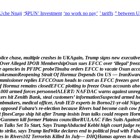
Uche Nnaji
‘$PUN’ Investment
‘no work no pay’
’ tariffs
” between U
o
l
i
c
e
c
h
a
s
e
,
m
u
l
t
i
p
l
e
c
r
a
s
h
e
s
i
n
U
K
A
g
a
i
n
,
T
r
u
m
p
s
i
g
n
s
n
e
w
e
x
e
c
u
t
i
v
e
O
v
e
r
A
l
l
e
g
e
d
I
P
O
B
M
e
m
b
e
r
s
h
i
p
O
s
u
n
s
u
e
s
E
F
C
C
o
v
e
r
‘
i
l
l
e
g
a
l
’
f
r
e
e
z
e
a
g
e
n
c
i
e
s
i
n
P
F
I
P
C
p
r
o
b
e
T
i
n
u
b
u
o
r
d
e
r
s
E
F
C
C
t
o
v
a
c
a
t
e
O
s
u
n
a
c
c
o
k
e
s
m
a
n
R
e
o
p
e
n
i
n
g
S
t
r
a
i
t
O
f
H
o
r
m
u
z
D
e
p
e
n
d
s
O
n
U
S
—
I
r
a
n
K
w
a
r
m
m
i
s
s
i
o
n
e
r
r
e
p
l
i
e
s
E
F
C
C
O
s
u
n
h
e
a
d
s
t
o
c
o
u
r
t
a
s
E
F
C
C
f
r
e
e
z
e
s
g
o
v
t
f
H
o
r
m
u
z
r
e
m
a
i
n
s
c
l
o
s
e
d
E
F
C
C
p
l
o
t
t
i
n
g
t
o
f
r
e
e
z
e
O
s
u
n
a
c
c
o
u
n
t
s
a
h
e
,
0
0
0
a
r
m
e
d
f
o
r
c
e
s
p
e
r
s
o
n
n
e
l
A
L
E
R
T
:
N
A
F
D
A
C
w
a
r
n
s
a
g
a
i
n
s
t
u
n
r
e
k
e
r
s
h
i
t
Z
e
n
i
t
h
B
a
n
k
,
s
t
e
a
l
c
u
s
t
o
m
e
r
s
’
i
n
f
o
r
m
a
t
i
o
n
S
u
s
p
e
c
t
e
d
a
r
m
e
d
h
m
b
m
a
k
e
r
s
,
m
e
d
i
c
a
l
o
f
f
i
c
e
r
,
A
r
a
b
I
E
D
e
x
p
e
r
t
s
i
n
B
o
r
n
o
2
1
-
y
r
-
o
l
d
N
i
g
e
o
p
p
o
s
e
d
F
u
b
a
r
a
’
s
r
e
-
e
l
e
c
t
i
o
n
b
e
c
a
u
s
e
R
i
v
e
r
s
h
a
d
b
e
c
o
m
e
c
a
s
h
c
o
w
f
t
f
i
n
e
s
C
a
r
g
o
s
h
i
p
h
i
t
a
f
t
e
r
T
r
u
m
p
i
n
s
i
s
t
s
I
r
a
n
t
a
l
k
s
c
o
u
l
d
r
e
o
p
e
n
H
o
r
r
G
u
n
m
e
n
k
i
l
l
f
o
r
m
e
r
P
l
a
t
e
a
u
c
o
u
n
c
i
l
l
o
r
R
U
L
A
A
C
F
i
l
e
s
S
u
i
t
s
A
g
a
i
n
s
t
n
T
a
l
k
s
S
e
t
T
o
S
t
a
r
t
,
S
a
y
s
T
r
u
m
p
A
b
d
u
c
t
e
d
K
e
b
b
i
h
i
g
h
c
o
u
r
t
j
u
d
g
e
r
e
t
o
s
t
r
i
k
e
,
s
a
y
s
T
r
u
m
p
l
i
e
d
W
i
k
e
d
e
c
l
a
r
e
s
e
n
d
t
o
p
o
l
i
t
i
c
a
l
f
e
u
d
w
i
t
h
F
u
b
e
s
i
n
R
i
v
e
r
s
1
0
2
T
e
r
r
o
r
i
s
t
s
K
i
l
l
e
d
I
n
J
u
l
y
—
D
H
Q
H
a
m
a
s
a
g
r
e
e
s
t
o
d
i
s