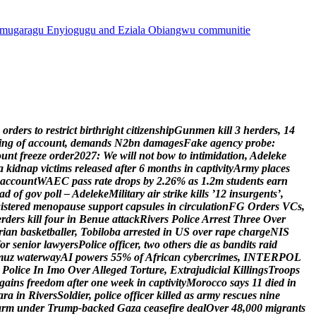
mugaragu Enyiogugu and Eziala Obiangwu communitie
o
r
d
e
r
s
t
o
r
e
s
t
r
i
c
t
b
i
r
t
h
r
i
g
h
t
c
i
t
i
z
e
n
s
h
i
p
G
u
n
m
e
n
k
i
l
l
3
h
e
r
d
e
r
s
,
1
4
i
n
g
o
f
a
c
c
o
u
n
t
,
d
e
m
a
n
d
s
N
2
b
n
d
a
m
a
g
e
s
F
a
k
e
a
g
e
n
c
y
p
r
o
b
e
:
o
u
n
t
f
r
e
e
z
e
o
r
d
e
r
2
0
2
7
:
W
e
w
i
l
l
n
o
t
b
o
w
t
o
i
n
t
i
m
i
d
a
t
i
o
n
,
A
d
e
l
e
k
e
a
k
i
d
n
a
p
v
i
c
t
i
m
s
r
e
l
e
a
s
e
d
a
f
t
e
r
6
m
o
n
t
h
s
i
n
c
a
p
t
i
v
i
t
y
A
r
m
y
p
l
a
c
e
s
a
c
c
o
u
n
t
W
A
E
C
p
a
s
s
r
a
t
e
d
r
o
p
s
b
y
2
.
2
6
%
a
s
1
.
2
m
s
t
u
d
e
n
t
s
e
a
r
n
a
d
o
f
g
o
v
p
o
l
l
–
A
d
e
l
e
k
e
M
i
l
i
t
a
r
y
a
i
r
s
t
r
i
k
e
k
i
l
l
s
’
1
2
i
n
s
u
r
g
e
n
t
s
’
,
g
i
s
t
e
r
e
d
m
e
n
o
p
a
u
s
e
s
u
p
p
o
r
t
c
a
p
s
u
l
e
s
i
n
c
i
r
c
u
l
a
t
i
o
n
F
G
O
r
d
e
r
s
V
C
s
,
e
r
d
e
r
s
k
i
l
l
f
o
u
r
i
n
B
e
n
u
e
a
t
t
a
c
k
R
i
v
e
r
s
P
o
l
i
c
e
A
r
r
e
s
t
T
h
r
e
e
O
v
e
r
r
i
a
n
b
a
s
k
e
t
b
a
l
l
e
r
,
T
o
b
i
l
o
b
a
a
r
r
e
s
t
e
d
i
n
U
S
o
v
e
r
r
a
p
e
c
h
a
r
g
e
N
I
S
o
r
s
e
n
i
o
r
l
a
w
y
e
r
s
P
o
l
i
c
e
o
f
f
i
c
e
r
,
t
w
o
o
t
h
e
r
s
d
i
e
a
s
b
a
n
d
i
t
s
r
a
i
d
m
u
z
w
a
t
e
r
w
a
y
A
I
p
o
w
e
r
s
5
5
%
o
f
A
f
r
i
c
a
n
c
y
b
e
r
c
r
i
m
e
s
,
I
N
T
E
R
P
O
L
P
o
l
i
c
e
I
n
I
m
o
O
v
e
r
A
l
l
e
g
e
d
T
o
r
t
u
r
e
,
E
x
t
r
a
j
u
d
i
c
i
a
l
K
i
l
l
i
n
g
s
T
r
o
o
p
s
g
a
i
n
s
f
r
e
e
d
o
m
a
f
t
e
r
o
n
e
w
e
e
k
i
n
c
a
p
t
i
v
i
t
y
M
o
r
o
c
c
o
s
a
y
s
1
1
d
i
e
d
i
n
a
r
a
i
n
R
i
v
e
r
s
S
o
l
d
i
e
r
,
p
o
l
i
c
e
o
f
f
i
c
e
r
k
i
l
l
e
d
a
s
a
r
m
y
r
e
s
c
u
e
s
n
i
n
e
a
r
m
u
n
d
e
r
T
r
u
m
p
-
b
a
c
k
e
d
G
a
z
a
c
e
a
s
e
f
i
r
e
d
e
a
l
O
v
e
r
4
8
,
0
0
0
m
i
g
r
a
n
t
s