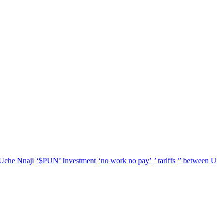
Uche Nnaji
‘$PUN’ Investment
‘no work no pay’
’ tariffs
” between U