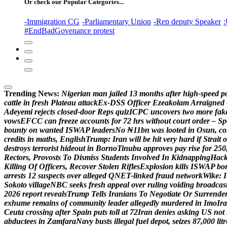
Or check our Popular Categories...
-Immigration CG
-Parliamentary Union
-Rep deputy Speaker
:
#EndBadGovenance protest
Trending News:
N
i
g
e
r
i
a
n
m
a
n
j
a
i
l
e
d
1
3
m
o
n
t
h
s
a
f
t
e
r
h
i
g
h
-
s
p
e
e
d
p
c
a
t
t
l
e
i
n
f
r
e
s
h
P
l
a
t
e
a
u
a
t
t
a
c
k
E
x
-
D
S
S
O
f
f
i
c
e
r
E
z
e
a
k
o
l
a
m
A
r
r
a
i
g
n
e
d
A
d
e
y
e
m
i
r
e
j
e
c
t
s
c
l
o
s
e
d
-
d
o
o
r
R
e
p
s
q
u
i
z
I
C
P
C
u
n
c
o
v
e
r
s
t
w
o
m
o
r
e
f
a
k
v
o
w
s
E
F
C
C
c
a
n
f
r
e
e
z
e
a
c
c
o
u
n
t
s
f
o
r
7
2
h
r
s
w
i
t
h
o
u
t
c
o
u
r
t
o
r
d
e
r
–
S
p
b
o
u
n
t
y
o
n
w
a
n
t
e
d
I
S
W
A
P
l
e
a
d
e
r
s
N
o
₦
1
1
b
n
w
a
s
l
o
o
t
e
d
i
n
O
s
u
n
,
c
o
c
r
e
d
i
t
s
i
n
m
a
t
h
s
,
E
n
g
l
i
s
h
T
r
u
m
p
:
I
r
a
n
w
i
l
l
b
e
h
i
t
v
e
r
y
h
a
r
d
i
f
S
t
r
a
i
t
o
d
e
s
t
r
o
y
s
t
e
r
r
o
r
i
s
t
h
i
d
e
o
u
t
i
n
B
o
r
n
o
T
i
n
u
b
u
a
p
p
r
o
v
e
s
p
a
y
r
i
s
e
f
o
r
2
5
0
R
e
c
t
o
r
s
,
P
r
o
v
o
s
t
s
T
o
D
i
s
m
i
s
s
S
t
u
d
e
n
t
s
I
n
v
o
l
v
e
d
I
n
K
i
d
n
a
p
p
i
n
g
H
a
c
K
i
l
l
i
n
g
O
f
O
f
f
i
c
e
r
s
,
R
e
c
o
v
e
r
S
t
o
l
e
n
R
i
f
l
e
s
E
x
p
l
o
s
i
o
n
k
i
l
l
s
I
S
W
A
P
b
o
a
r
r
e
s
t
s
1
2
s
u
s
p
e
c
t
s
o
v
e
r
a
l
l
e
g
e
d
Q
N
E
T
-
l
i
n
k
e
d
f
r
a
u
d
n
e
t
w
o
r
k
W
i
k
e
:
I
S
o
k
o
t
o
v
i
l
l
a
g
e
N
B
C
s
e
e
k
s
f
r
e
s
h
a
p
p
e
a
l
o
v
e
r
r
u
l
i
n
g
v
o
i
d
i
n
g
b
r
o
a
d
c
a
s
2
0
2
6
r
e
p
o
r
t
r
e
v
e
a
l
s
T
r
u
m
p
T
e
l
l
s
I
r
a
n
i
a
n
s
T
o
N
e
g
o
t
i
a
t
e
O
r
S
u
r
r
e
n
d
e
e
x
h
u
m
e
r
e
m
a
i
n
s
o
f
c
o
m
m
u
n
i
t
y
l
e
a
d
e
r
a
l
l
e
g
e
d
l
y
m
u
r
d
e
r
e
d
i
n
I
m
o
I
r
a
C
e
u
t
a
c
r
o
s
s
i
n
g
a
f
t
e
r
S
p
a
i
n
p
u
t
s
t
o
l
l
a
t
7
2
I
r
a
n
d
e
n
i
e
s
a
s
k
i
n
g
U
S
n
o
t
a
b
d
u
c
t
e
e
s
i
n
Z
a
m
f
a
r
a
N
a
v
y
b
u
s
t
s
i
l
l
e
g
a
l
f
u
e
l
d
e
p
o
t
,
s
e
i
z
e
s
8
7
,
0
0
0
l
i
t
r