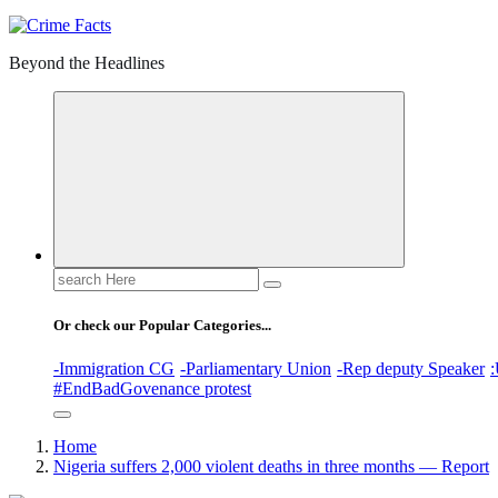
Beyond the Headlines
Search
for:
Or check our Popular Categories...
-Immigration CG
-Parliamentary Union
-Rep deputy Speaker
:
#EndBadGovenance protest
Home
Nigeria suffers 2,000 violent deaths in three months — Report