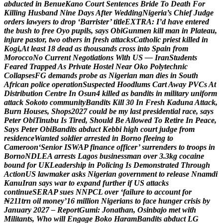
a
b
d
u
c
t
e
d
i
n
B
e
n
u
e
K
a
n
o
C
o
u
r
t
S
e
n
t
e
n
c
e
s
B
r
i
d
e
T
o
D
e
a
t
h
F
o
r
K
i
l
l
i
n
g
H
u
s
b
a
n
d
N
i
n
e
D
a
y
s
A
f
t
e
r
W
e
d
d
i
n
g
N
i
g
e
r
i
a
’
s
C
h
i
e
f
J
u
d
g
e
o
r
d
e
r
s
l
a
w
y
e
r
s
t
o
d
r
o
p
‘
B
a
r
r
i
s
t
e
r
’
t
i
t
l
e
E
X
T
R
A
:
I
’
d
h
a
v
e
e
n
t
e
r
e
d
t
h
e
b
u
s
h
t
o
f
r
e
e
O
y
o
p
u
p
i
l
s
,
s
a
y
s
O
b
i
G
u
n
m
e
n
k
i
l
l
m
a
n
i
n
P
l
a
t
e
a
u
,
i
n
j
u
r
e
p
a
s
t
o
r
,
t
w
o
o
t
h
e
r
s
i
n
f
r
e
s
h
a
t
t
a
c
k
s
C
a
t
h
o
l
i
c
p
r
i
e
s
t
k
i
l
l
e
d
i
n
K
o
g
i
,
A
t
l
e
a
s
t
1
8
d
e
a
d
a
s
t
h
o
u
s
a
n
d
s
c
r
o
s
s
i
n
t
o
S
p
a
i
n
f
r
o
m
M
o
r
o
c
c
o
N
o
C
u
r
r
e
n
t
N
e
g
o
t
i
a
t
i
o
n
s
W
i
t
h
U
S
—
I
r
a
n
S
t
u
d
e
n
t
s
F
e
a
r
e
d
T
r
a
p
p
e
d
A
s
P
r
i
v
a
t
e
H
o
s
t
e
l
N
e
a
r
O
k
o
P
o
l
y
t
e
c
h
n
i
c
C
o
l
l
a
p
s
e
s
F
G
d
e
m
a
n
d
s
p
r
o
b
e
a
s
N
i
g
e
r
i
a
n
m
a
n
d
i
e
s
i
n
S
o
u
t
h
A
f
r
i
c
a
n
p
o
l
i
c
e
o
p
e
r
a
t
i
o
n
S
u
s
p
e
c
t
e
d
H
o
o
d
l
u
m
s
C
a
r
t
A
w
a
y
P
V
C
s
A
t
D
i
s
t
r
i
b
u
t
i
o
n
C
e
n
t
r
e
I
n
O
s
u
n
4
k
i
l
l
e
d
a
s
b
a
n
d
i
t
s
i
n
m
i
l
i
t
a
r
y
u
n
i
f
o
r
m
a
t
t
a
c
k
S
o
k
o
t
o
c
o
m
m
u
n
i
t
y
B
a
n
d
i
t
s
K
i
l
l
3
0
I
n
F
r
e
s
h
K
a
d
u
n
a
A
t
t
a
c
k
,
B
u
r
n
H
o
u
s
e
s
,
S
h
o
p
s
2
0
2
7
c
o
u
l
d
b
e
m
y
l
a
s
t
p
r
e
s
i
d
e
n
t
i
a
l
r
a
c
e
,
s
a
y
s
P
e
t
e
r
O
b
i
T
i
n
u
b
u
I
s
T
i
r
e
d
,
S
h
o
u
l
d
B
e
A
l
l
o
w
e
d
T
o
R
e
t
i
r
e
I
n
P
e
a
c
e
,
S
a
y
s
P
e
t
e
r
O
b
i
B
a
n
d
i
t
s
a
b
d
u
c
t
K
e
b
b
i
h
i
g
h
c
o
u
r
t
j
u
d
g
e
f
r
o
m
r
e
s
i
d
e
n
c
e
W
a
n
t
e
d
s
o
l
d
i
e
r
a
r
r
e
s
t
e
d
i
n
B
o
r
n
o
f
l
e
e
i
n
g
t
o
C
a
m
e
r
o
o
n
‘
S
e
n
i
o
r
I
S
W
A
P
f
i
n
a
n
c
e
o
f
f
i
c
e
r
’
s
u
r
r
e
n
d
e
r
s
t
o
t
r
o
o
p
s
i
n
B
o
r
n
o
N
D
L
E
A
a
r
r
e
s
t
s
L
a
g
o
s
b
u
s
i
n
e
s
s
m
a
n
o
v
e
r
3
.
3
k
g
c
o
c
a
i
n
e
b
o
u
n
d
f
o
r
U
K
L
e
a
d
e
r
s
h
i
p
i
n
P
o
l
i
c
i
n
g
I
s
D
e
m
o
n
s
t
r
a
t
e
d
T
h
r
o
u
g
h
A
c
t
i
o
n
U
S
l
a
w
m
a
k
e
r
a
s
k
s
N
i
g
e
r
i
a
n
g
o
v
e
r
n
m
e
n
t
t
o
r
e
l
e
a
s
e
N
n
a
m
d
i
K
a
n
u
I
r
a
n
s
a
y
s
w
a
r
t
o
e
x
p
a
n
d
f
u
r
t
h
e
r
i
f
U
S
a
t
t
a
c
k
s
c
o
n
t
i
n
u
e
S
E
R
A
P
s
u
e
s
N
N
P
C
L
o
v
e
r
‘
f
a
i
l
u
r
e
t
o
a
c
c
o
u
n
t
f
o
r
₦
2
1
1
t
r
n
o
i
l
m
o
n
e
y
’
1
6
m
i
l
l
i
o
n
N
i
g
e
r
i
a
n
s
t
o
f
a
c
e
h
u
n
g
e
r
c
r
i
s
i
s
b
y
J
a
n
u
a
r
y
2
0
2
7
–
R
e
p
o
r
t
G
u
m
i
:
J
o
n
a
t
h
a
n
,
O
s
i
n
b
a
j
o
m
e
t
w
i
t
h
M
i
l
i
t
a
n
t
s
,
W
h
o
w
i
l
l
E
n
g
a
g
e
B
o
k
o
H
a
r
a
m
B
a
n
d
i
t
s
a
b
d
u
c
t
L
G