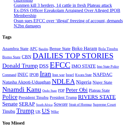
citizenship
Gunmen kill 3 herders, 14 cattle in fresh Plateau attack
Ex-DSS Officer Ezeakolam Arraigned Over Alleged IPOB
Membership
Osun sues EFCC over ‘illegal’ freezing of account, demands
N2bn damages
Tags
Boko Haram
Anambra State
Benue State
APC
Bola Tinubu
Bandits
DAILIES TOP STORIES
CBN
Borno State
EFCC
Donald Trump
DSS
IMO STATE
Imo State Police
Iran
NAFDAC
INEC
IPOB
Iran war
Israel
Command
Kwara State
NDLEA
Nigeria
Natasha Akpoti-Uduaghan
Niger State
Nnamdi Kanu
Peter Obi
Plateau State
PDP
Ondo State
Police
RIVERS STATE
President Tinubu
President Trump
Senate
SERAP
Sowore
Supreme Court
Strait of Hormuz
South Africa
Trump
US
Tinubu
Wike
UK
You Missed