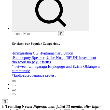
Search
for:
Or check our Popular Categories...
-Immigration CG
-Parliamentary Union
-Rep deputy Speaker
:Uche Nnaji
‘$PUN’ Investment
‘no work no pay’
’ tariffs
” between Umugaragu Enyiogugu and Eziala Obiangwu
communitie
#EndBadGovenance protest
Trending News:
N
i
g
e
r
i
a
n
m
a
n
j
a
i
l
e
d
1
3
m
o
n
t
h
s
a
f
t
e
r
h
i
g
h
-