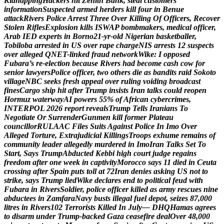
K
i
d
n
a
p
p
i
n
g
H
a
c
k
e
r
s
h
i
t
Z
e
n
i
t
h
B
a
n
k
,
s
t
e
a
l
c
u
s
t
o
m
e
r
s
’
i
n
f
o
r
m
a
t
i
o
n
S
u
s
p
e
c
t
e
d
a
r
m
e
d
h
e
r
d
e
r
s
k
i
l
l
f
o
u
r
i
n
B
e
n
u
e
a
t
t
a
c
k
R
i
v
e
r
s
P
o
l
i
c
e
A
r
r
e
s
t
T
h
r
e
e
O
v
e
r
K
i
l
l
i
n
g
O
f
O
f
f
i
c
e
r
s
,
R
e
c
o
v
e
r
S
t
o
l
e
n
R
i
f
l
e
s
E
x
p
l
o
s
i
o
n
k
i
l
l
s
I
S
W
A
P
b
o
m
b
m
a
k
e
r
s
,
m
e
d
i
c
a
l
o
f
f
i
c
e
r
,
A
r
a
b
I
E
D
e
x
p
e
r
t
s
i
n
B
o
r
n
o
2
1
-
y
r
-
o
l
d
N
i
g
e
r
i
a
n
b
a
s
k
e
t
b
a
l
l
e
r
,
T
o
b
i
l
o
b
a
a
r
r
e
s
t
e
d
i
n
U
S
o
v
e
r
r
a
p
e
c
h
a
r
g
e
N
I
S
a
r
r
e
s
t
s
1
2
s
u
s
p
e
c
t
s
o
v
e
r
a
l
l
e
g
e
d
Q
N
E
T
-
l
i
n
k
e
d
f
r
a
u
d
n
e
t
w
o
r
k
W
i
k
e
:
I
o
p
p
o
s
e
d
F
u
b
a
r
a
’
s
r
e
-
e
l
e
c
t
i
o
n
b
e
c
a
u
s
e
R
i
v
e
r
s
h
a
d
b
e
c
o
m
e
c
a
s
h
c
o
w
f
o
r
s
e
n
i
o
r
l
a
w
y
e
r
s
P
o
l
i
c
e
o
f
f
i
c
e
r
,
t
w
o
o
t
h
e
r
s
d
i
e
a
s
b
a
n
d
i
t
s
r
a
i
d
S
o
k
o
t
o
v
i
l
l
a
g
e
N
B
C
s
e
e
k
s
f
r
e
s
h
a
p
p
e
a
l
o
v
e
r
r
u
l
i
n
g
v
o
i
d
i
n
g
b
r
o
a
d
c
a
s
t
f
i
n
e
s
C
a
r
g
o
s
h
i
p
h
i
t
a
f
t
e
r
T
r
u
m
p
i
n
s
i
s
t
s
I
r
a
n
t
a
l
k
s
c
o
u
l
d
r
e
o
p
e
n
H
o
r
m
u
z
w
a
t
e
r
w
a
y
A
I
p
o
w
e
r
s
5
5
%
o
f
A
f
r
i
c
a
n
c
y
b
e
r
c
r
i
m
e
s
,
I
N
T
E
R
P
O
L
2
0
2
6
r
e
p
o
r
t
r
e
v
e
a
l
s
T
r
u
m
p
T
e
l
l
s
I
r
a
n
i
a
n
s
T
o
N
e
g
o
t
i
a
t
e
O
r
S
u
r
r
e
n
d
e
r
G
u
n
m
e
n
k
i
l
l
f
o
r
m
e
r
P
l
a
t
e
a
u
c
o
u
n
c
i
l
l
o
r
R
U
L
A
A
C
F
i
l
e
s
S
u
i
t
s
A
g
a
i
n
s
t
P
o
l
i
c
e
I
n
I
m
o
O
v
e
r
A
l
l
e
g
e
d
T
o
r
t
u
r
e
,
E
x
t
r
a
j
u
d
i
c
i
a
l
K
i
l
l
i
n
g
s
T
r
o
o
p
s
e
x
h
u
m
e
r
e
m
a
i
n
s
o
f
c
o
m
m
u
n
i
t
y
l
e
a
d
e
r
a
l
l
e
g
e
d
l
y
m
u
r
d
e
r
e
d
i
n
I
m
o
I
r
a
n
T
a
l
k
s
S
e
t
T
o
S
t
a
r
t
,
S
a
y
s
T
r
u
m
p
A
b
d
u
c
t
e
d
K
e
b
b
i
h
i
g
h
c
o
u
r
t
j
u
d
g
e
r
e
g
a
i
n
s
f
r
e
e
d
o
m
a
f
t
e
r
o
n
e
w
e
e
k
i
n
c
a
p
t
i
v
i
t
y
M
o
r
o
c
c
o
s
a
y
s
1
1
d
i
e
d
i
n
C
e
u
t
a
c
r
o
s
s
i
n
g
a
f
t
e
r
S
p
a
i
n
p
u
t
s
t
o
l
l
a
t
7
2
I
r
a
n
d
e
n
i
e
s
a
s
k
i
n
g
U
S
n
o
t
t
o
s
t
r
i
k
e
,
s
a
y
s
T
r
u
m
p
l
i
e
d
W
i
k
e
d
e
c
l
a
r
e
s
e
n
d
t
o
p
o
l
i
t
i
c
a
l
f
e
u
d
w
i
t
h
F
u
b
a
r
a
i
n
R
i
v
e
r
s
S
o
l
d
i
e
r
,
p
o
l
i
c
e
o
f
f
i
c
e
r
k
i
l
l
e
d
a
s
a
r
m
y
r
e
s
c
u
e
s
n
i
n
e
a
b
d
u
c
t
e
e
s
i
n
Z
a
m
f
a
r
a
N
a
v
y
b
u
s
t
s
i
l
l
e
g
a
l
f
u
e
l
d
e
p
o
t
,
s
e
i
z
e
s
8
7
,
0
0
0
l
i
t
r
e
s
i
n
R
i
v
e
r
s
1
0
2
T
e
r
r
o
r
i
s
t
s
K
i
l
l
e
d
I
n
J
u
l
y
—
D
H
Q
H
a
m
a
s
a
g
r
e
e
s
t
o
d
i
s
a
r
m
u
n
d
e
r
T
r
u
m
p
-
b
a
c
k
e
d
G
a
z
a
c
e
a
s
e
f
i
r
e
d
e
a
l
O
v
e
r
4
8
,
0
0
0