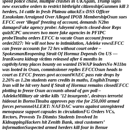
s
p
e
e
d
p
o
l
i
c
e
c
h
a
s
e
,
m
u
l
t
i
p
l
e
c
r
a
s
h
e
s
i
n
U
K
A
g
a
i
n
,
T
r
u
m
p
s
i
g
n
s
n
e
w
e
x
e
c
u
t
i
v
e
o
r
d
e
r
s
t
o
r
e
s
t
r
i
c
t
b
i
r
t
h
r
i
g
h
t
c
i
t
i
z
e
n
s
h
i
p
G
u
n
m
e
n
k
i
l
l
3
h
e
r
d
e
r
s
,
1
4
c
a
t
t
l
e
i
n
f
r
e
s
h
P
l
a
t
e
a
u
a
t
t
a
c
k
E
x
-
D
S
S
O
f
f
i
c
e
r
E
z
e
a
k
o
l
a
m
A
r
r
a
i
g
n
e
d
O
v
e
r
A
l
l
e
g
e
d
I
P
O
B
M
e
m
b
e
r
s
h
i
p
O
s
u
n
s
u
e
s
E
F
C
C
o
v
e
r
‘
i
l
l
e
g
a
l
’
f
r
e
e
z
i
n
g
o
f
a
c
c
o
u
n
t
,
d
e
m
a
n
d
s
N
2
b
n
d
a
m
a
g
e
s
F
a
k
e
a
g
e
n
c
y
p
r
o
b
e
:
A
d
e
y
e
m
i
r
e
j
e
c
t
s
c
l
o
s
e
d
-
d
o
o
r
R
e
p
s
q
u
i
z
I
C
P
C
u
n
c
o
v
e
r
s
t
w
o
m
o
r
e
f
a
k
e
a
g
e
n
c
i
e
s
i
n
P
F
I
P
C
p
r
o
b
e
T
i
n
u
b
u
o
r
d
e
r
s
E
F
C
C
t
o
v
a
c
a
t
e
O
s
u
n
a
c
c
o
u
n
t
f
r
e
e
z
e
o
r
d
e
r
2
0
2
7
:
W
e
w
i
l
l
n
o
t
b
o
w
t
o
i
n
t
i
m
i
d
a
t
i
o
n
,
A
d
e
l
e
k
e
v
o
w
s
E
F
C
C
c
a
n
f
r
e
e
z
e
a
c
c
o
u
n
t
s
f
o
r
7
2
h
r
s
w
i
t
h
o
u
t
c
o
u
r
t
o
r
d
e
r
–
S
p
o
k
e
s
m
a
n
R
e
o
p
e
n
i
n
g
S
t
r
a
i
t
O
f
H
o
r
m
u
z
D
e
p
e
n
d
s
O
n
U
S
—
I
r
a
n
K
w
a
r
a
k
i
d
n
a
p
v
i
c
t
i
m
s
r
e
l
e
a
s
e
d
a
f
t
e
r
6
m
o
n
t
h
s
i
n
c
a
p
t
i
v
i
t
y
A
r
m
y
p
l
a
c
e
s
b
o
u
n
t
y
o
n
w
a
n
t
e
d
I
S
W
A
P
l
e
a
d
e
r
s
N
o
₦
1
1
b
n
w
a
s
l
o
o
t
e
d
i
n
O
s
u
n
,
c
o
m
m
i
s
s
i
o
n
e
r
r
e
p
l
i
e
s
E
F
C
C
O
s
u
n
h
e
a
d
s
t
o
c
o
u
r
t
a
s
E
F
C
C
f
r
e
e
z
e
s
g
o
v
t
a
c
c
o
u
n
t
W
A
E
C
p
a
s
s
r
a
t
e
d
r
o
p
s
b
y
2
.
2
6
%
a
s
1
.
2
m
s
t
u
d
e
n
t
s
e
a
r
n
c
r
e
d
i
t
s
i
n
m
a
t
h
s
,
E
n
g
l
i
s
h
T
r
u
m
p
:
I
r
a
n
w
i
l
l
b
e
h
i
t
v
e
r
y
h
a
r
d
i
f
S
t
r
a
i
t
o
f
H
o
r
m
u
z
r
e
m
a
i
n
s
c
l
o
s
e
d
E
F
C
C
p
l
o
t
t
i
n
g
t
o
f
r
e
e
z
e
O
s
u
n
a
c
c
o
u
n
t
s
a
h
e
a
d
o
f
g
o
v
p
o
l
l
–
A
d
e
l
e
k
e
M
i
l
i
t
a
r
y
a
i
r
s
t
r
i
k
e
k
i
l
l
s
’
1
2
i
n
s
u
r
g
e
n
t
s
’
,
d
e
s
t
r
o
y
s
t
e
r
r
o
r
i
s
t
h
i
d
e
o
u
t
i
n
B
o
r
n
o
T
i
n
u
b
u
a
p
p
r
o
v
e
s
p
a
y
r
i
s
e
f
o
r
2
5
0
,
0
0
0
a
r
m
e
d
f
o
r
c
e
s
p
e
r
s
o
n
n
e
l
A
L
E
R
T
:
N
A
F
D
A
C
w
a
r
n
s
a
g
a
i
n
s
t
u
n
r
e
g
i
s
t
e
r
e
d
m
e
n
o
p
a
u
s
e
s
u
p
p
o
r
t
c
a
p
s
u
l
e
s
i
n
c
i
r
c
u
l
a
t
i
o
n
F
G
O
r
d
e
r
s
V
C
s
,
R
e
c
t
o
r
s
,
P
r
o
v
o
s
t
s
T
o
D
i
s
m
i
s
s
S
t
u
d
e
n
t
s
I
n
v
o
l
v
e
d
I
n
K
i
d
n
a
p
p
i
n
g
H
a
c
k
e
r
s
h
i
t
Z
e
n
i
t
h
B
a
n
k
,
s
t
e
a
l
c
u
s
t
o
m
e
r
s
’
i
n
f
o
r
m
a
t
i
o
n
S
u
s
p
e
c
t
e
d
a
r
m
e
d
h
e
r
d
e
r
s
k
i
l
l
f
o
u
r
i
n
B
e
n
u
e