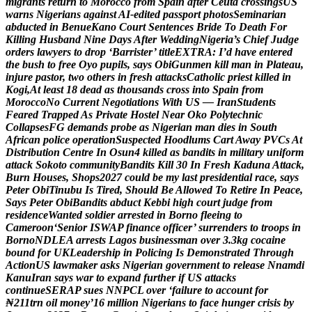
m
i
g
r
a
n
t
s
r
e
t
u
r
n
t
o
M
o
r
o
c
c
o
f
r
o
m
S
p
a
i
n
a
f
t
e
r
C
e
u
t
a
c
r
o
s
s
i
n
g
s
U
S
w
a
r
n
s
N
i
g
e
r
i
a
n
s
a
g
a
i
n
s
t
A
I
-
e
d
i
t
e
d
p
a
s
s
p
o
r
t
p
h
o
t
o
s
S
e
m
i
n
a
r
i
a
n
a
b
d
u
c
t
e
d
i
n
B
e
n
u
e
K
a
n
o
C
o
u
r
t
S
e
n
t
e
n
c
e
s
B
r
i
d
e
T
o
D
e
a
t
h
F
o
r
K
i
l
l
i
n
g
H
u
s
b
a
n
d
N
i
n
e
D
a
y
s
A
f
t
e
r
W
e
d
d
i
n
g
N
i
g
e
r
i
a
’
s
C
h
i
e
f
J
u
d
g
e
o
r
d
e
r
s
l
a
w
y
e
r
s
t
o
d
r
o
p
‘
B
a
r
r
i
s
t
e
r
’
t
i
t
l
e
E
X
T
R
A
:
I
’
d
h
a
v
e
e
n
t
e
r
e
d
t
h
e
b
u
s
h
t
o
f
r
e
e
O
y
o
p
u
p
i
l
s
,
s
a
y
s
O
b
i
G
u
n
m
e
n
k
i
l
l
m
a
n
i
n
P
l
a
t
e
a
u
,
i
n
j
u
r
e
p
a
s
t
o
r
,
t
w
o
o
t
h
e
r
s
i
n
f
r
e
s
h
a
t
t
a
c
k
s
C
a
t
h
o
l
i
c
p
r
i
e
s
t
k
i
l
l
e
d
i
n
K
o
g
i
,
A
t
l
e
a
s
t
1
8
d
e
a
d
a
s
t
h
o
u
s
a
n
d
s
c
r
o
s
s
i
n
t
o
S
p
a
i
n
f
r
o
m
M
o
r
o
c
c
o
N
o
C
u
r
r
e
n
t
N
e
g
o
t
i
a
t
i
o
n
s
W
i
t
h
U
S
—
I
r
a
n
S
t
u
d
e
n
t
s
F
e
a
r
e
d
T
r
a
p
p
e
d
A
s
P
r
i
v
a
t
e
H
o
s
t
e
l
N
e
a
r
O
k
o
P
o
l
y
t
e
c
h
n
i
c
C
o
l
l
a
p
s
e
s
F
G
d
e
m
a
n
d
s
p
r
o
b
e
a
s
N
i
g
e
r
i
a
n
m
a
n
d
i
e
s
i
n
S
o
u
t
h
A
f
r
i
c
a
n
p
o
l
i
c
e
o
p
e
r
a
t
i
o
n
S
u
s
p
e
c
t
e
d
H
o
o
d
l
u
m
s
C
a
r
t
A
w
a
y
P
V
C
s
A
t
D
i
s
t
r
i
b
u
t
i
o
n
C
e
n
t
r
e
I
n
O
s
u
n
4
k
i
l
l
e
d
a
s
b
a
n
d
i
t
s
i
n
m
i
l
i
t
a
r
y
u
n
i
f
o
r
m
a
t
t
a
c
k
S
o
k
o
t
o
c
o
m
m
u
n
i
t
y
B
a
n
d
i
t
s
K
i
l
l
3
0
I
n
F
r
e
s
h
K
a
d
u
n
a
A
t
t
a
c
k
,
B
u
r
n
H
o
u
s
e
s
,
S
h
o
p
s
2
0
2
7
c
o
u
l
d
b
e
m
y
l
a
s
t
p
r
e
s
i
d
e
n
t
i
a
l
r
a
c
e
,
s
a
y
s
P
e
t
e
r
O
b
i
T
i
n
u
b
u
I
s
T
i
r
e
d
,
S
h
o
u
l
d
B
e
A
l
l
o
w
e
d
T
o
R
e
t
i
r
e
I
n
P
e
a
c
e
,
S
a
y
s
P
e
t
e
r
O
b
i
B
a
n
d
i
t
s
a
b
d
u
c
t
K
e
b
b
i
h
i
g
h
c
o
u
r
t
j
u
d
g
e
f
r
o
m
r
e
s
i
d
e
n
c
e
W
a
n
t
e
d
s
o
l
d
i
e
r
a
r
r
e
s
t
e
d
i
n
B
o
r
n
o
f
l
e
e
i
n
g
t
o
C
a
m
e
r
o
o
n
‘
S
e
n
i
o
r
I
S
W
A
P
f
i
n
a
n
c
e
o
f
f
i
c
e
r
’
s
u
r
r
e
n
d
e
r
s
t
o
t
r
o
o
p
s
i
n
B
o
r
n
o
N
D
L
E
A
a
r
r
e
s
t
s
L
a
g
o
s
b
u
s
i
n
e
s
s
m
a
n
o
v
e
r
3
.
3
k
g
c
o
c
a
i
n
e
b
o
u
n
d
f
o
r
U
K
L
e
a
d
e
r
s
h
i
p
i
n
P
o
l
i
c
i
n
g
I
s
D
e
m
o
n
s
t
r
a
t
e
d
T
h
r
o
u
g
h
A
c
t
i
o
n
U
S
l
a
w
m
a
k
e
r
a
s
k
s
N
i
g
e
r
i
a
n
g
o
v
e
r
n
m
e
n
t
t
o
r
e
l
e
a
s
e
N
n
a
m
d
i
K
a
n
u
I
r
a
n
s
a
y
s
w
a
r
t
o
e
x
p
a
n
d
f
u
r
t
h
e
r
i
f
U
S
a
t
t
a
c
k
s
c
o
n
t
i
n
u
e
S
E
R
A
P
s
u
e
s
N
N
P
C
L
o
v
e
r
‘
f
a
i
l
u
r
e
t
o
a
c
c
o
u
n
t
f
o
r
₦
2
1
1
t
r
n
o
i
l
m
o
n
e
y
’
1
6
m
i
l
l
i
o
n
N
i
g
e
r
i
a
n
s
t
o
f
a
c
e
h
u
n
g
e
r
c
r
i
s
i
s
b
y