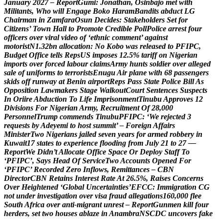
J
a
n
u
a
r
y
2
0
2
7
–
R
e
p
o
r
t
G
u
m
i
:
J
o
n
a
t
h
a
n
,
O
s
i
n
b
a
j
o
m
e
t
w
i
t
h
M
i
l
i
t
a
n
t
s
,
W
h
o
w
i
l
l
E
n
g
a
g
e
B
o
k
o
H
a
r
a
m
B
a
n
d
i
t
s
a
b
d
u
c
t
L
G
C
h
a
i
r
m
a
n
i
n
Z
a
m
f
a
r
a
O
s
u
n
D
e
c
i
d
e
s
:
S
t
a
k
e
h
o
l
d
e
r
s
S
e
t
f
o
r
C
i
t
i
z
e
n
s
’
T
o
w
n
H
a
l
l
t
o
P
r
o
m
o
t
e
C
r
e
d
i
b
l
e
P
o
l
l
P
o
l
i
c
e
a
r
r
e
s
t
f
o
u
r
o
f
f
i
c
e
r
s
o
v
e
r
v
i
r
a
l
v
i
d
e
o
o
f
‘
e
t
h
n
i
c
c
o
m
m
e
n
t
’
a
g
a
i
n
s
t
m
o
t
o
r
i
s
t
N
1
.
3
2
b
n
a
l
l
o
c
a
t
i
o
n
:
N
o
K
o
b
o
w
a
s
r
e
l
e
a
s
e
d
t
o
P
F
I
P
C
,
B
u
d
g
e
t
O
f
f
i
c
e
t
e
l
l
s
R
e
p
s
U
S
i
m
p
o
s
e
s
1
2
.
5
%
t
a
r
i
f
f
o
n
N
i
g
e
r
i
a
n
i
m
p
o
r
t
s
o
v
e
r
f
o
r
c
e
d
l
a
b
o
u
r
c
l
a
i
m
s
A
r
m
y
h
u
n
t
s
s
o
l
d
i
e
r
o
v
e
r
a
l
l
e
g
e
d
s
a
l
e
o
f
u
n
i
f
o
r
m
s
t
o
t
e
r
r
o
r
i
s
t
s
E
n
u
g
u
A
i
r
p
l
a
n
e
w
i
t
h
6
8
p
a
s
s
e
n
g
e
r
s
s
k
i
d
s
o
f
f
r
u
n
w
a
y
a
t
B
e
n
i
n
a
i
r
p
o
r
t
R
e
p
s
P
a
s
s
S
t
a
t
e
P
o
l
i
c
e
B
i
l
l
A
s
O
p
p
o
s
i
t
i
o
n
L
a
w
m
a
k
e
r
s
S
t
a
g
e
W
a
l
k
o
u
t
C
o
u
r
t
S
e
n
t
e
n
c
e
s
S
u
s
p
e
c
t
s
I
n
O
r
i
i
r
e
A
b
d
u
c
t
i
o
n
T
o
L
i
f
e
I
m
p
r
i
s
o
n
m
e
n
t
T
i
n
u
b
u
A
p
p
r
o
v
e
s
1
2
D
i
v
i
s
i
o
n
s
F
o
r
N
i
g
e
r
i
a
n
A
r
m
y
,
R
e
c
r
u
i
t
m
e
n
t
O
f
2
8
,
0
0
0
P
e
r
s
o
n
n
e
l
T
r
u
m
p
c
o
m
m
e
n
d
s
T
i
n
u
b
u
P
F
I
P
C
:
‘
W
e
r
e
j
e
c
t
e
d
3
r
e
q
u
e
s
t
s
b
y
A
d
e
y
e
m
i
t
o
h
o
s
t
s
u
m
m
i
t
’
–
F
o
r
e
i
g
n
A
f
f
a
i
r
s
M
i
n
i
s
t
e
r
T
w
o
N
i
g
e
r
i
a
n
s
j
a
i
l
e
d
s
e
v
e
n
y
e
a
r
s
f
o
r
a
r
m
e
d
r
o
b
b
e
r
y
i
n
K
u
w
a
i
t
1
7
s
t
a
t
e
s
t
o
e
x
p
e
r
i
e
n
c
e
f
l
o
o
d
i
n
g
f
r
o
m
J
u
l
y
2
1
t
o
2
7
—
R
e
p
o
r
t
W
e
D
i
d
n
’
t
A
l
l
o
c
a
t
e
O
f
f
i
c
e
S
p
a
c
e
O
r
D
e
p
l
o
y
S
t
a
f
f
T
o
‘
P
F
I
P
C
’
,
S
a
y
s
H
e
a
d
O
f
S
e
r
v
i
c
e
T
w
o
A
c
c
o
u
n
t
s
O
p
e
n
e
d
F
o
r
‘
P
F
I
P
C
’
R
e
c
o
r
d
e
d
Z
e
r
o
I
n
f
l
o
w
s
,
R
e
m
i
t
t
a
n
c
e
s
–
C
B
N
D
i
r
e
c
t
o
r
C
B
N
R
e
t
a
i
n
s
I
n
t
e
r
e
s
t
R
a
t
e
A
t
2
6
.
5
%
,
R
a
i
s
e
s
C
o
n
c
e
r
n
s
O
v
e
r
H
e
i
g
h
t
e
n
e
d
‘
G
l
o
b
a
l
U
n
c
e
r
t
a
i
n
t
i
e
s
’
E
F
C
C
:
I
m
m
i
g
r
a
t
i
o
n
C
G
n
o
t
u
n
d
e
r
i
n
v
e
s
t
i
g
a
t
i
o
n
o
v
e
r
v
i
s
a
f
r
a
u
d
a
l
l
e
g
a
t
i
o
n
s
1
6
0
,
0
0
0
f
l
e
e
S
o
u
t
h
A
f
r
i
c
a
o
v
e
r
a
n
t
i
-
m
i
g
r
a
n
t
u
n
r
e
s
t
–
R
e
p
o
r
t
G
u
n
m
e
n
k
i
l
l
f
o
u
r
h
e
r
d
e
r
s
,
s
e
t
t
w
o
h
o
u
s
e
s
a
b
l
a
z
e
i
n
A
n
a
m
b
r
a
N
S
C
D
C
u
n
c
o
v
e
r
s
f
a
k
e