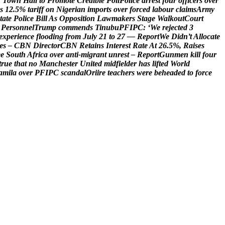
’
T
o
w
n
H
a
l
l
t
o
P
r
o
m
o
t
e
C
r
e
d
i
b
l
e
P
o
l
l
P
o
l
i
c
e
a
r
r
e
s
t
f
o
u
r
o
f
f
i
c
e
r
s
o
v
e
r
s
1
2
.
5
%
t
a
r
i
f
f
o
n
N
i
g
e
r
i
a
n
i
m
p
o
r
t
s
o
v
e
r
f
o
r
c
e
d
l
a
b
o
u
r
c
l
a
i
m
s
A
r
m
y
t
a
t
e
P
o
l
i
c
e
B
i
l
l
A
s
O
p
p
o
s
i
t
i
o
n
L
a
w
m
a
k
e
r
s
S
t
a
g
e
W
a
l
k
o
u
t
C
o
u
r
t
P
e
r
s
o
n
n
e
l
T
r
u
m
p
c
o
m
m
e
n
d
s
T
i
n
u
b
u
P
F
I
P
C
:
‘
W
e
r
e
j
e
c
t
e
d
3
e
x
p
e
r
i
e
n
c
e
f
l
o
o
d
i
n
g
f
r
o
m
J
u
l
y
2
1
t
o
2
7
—
R
e
p
o
r
t
W
e
D
i
d
n
’
t
A
l
l
o
c
a
t
e
e
s
–
C
B
N
D
i
r
e
c
t
o
r
C
B
N
R
e
t
a
i
n
s
I
n
t
e
r
e
s
t
R
a
t
e
A
t
2
6
.
5
%
,
R
a
i
s
e
s
e
e
S
o
u
t
h
A
f
r
i
c
a
o
v
e
r
a
n
t
i
-
m
i
g
r
a
n
t
u
n
r
e
s
t
–
R
e
p
o
r
t
G
u
n
m
e
n
k
i
l
l
f
o
u
r
t
r
u
e
t
h
a
t
n
o
M
a
n
c
h
e
s
t
e
r
U
n
i
t
e
d
m
i
d
f
i
e
l
d
e
r
h
a
s
l
i
f
t
e
d
W
o
r
l
d
a
m
i
l
a
o
v
e
r
P
F
I
P
C
s
c
a
n
d
a
l
O
r
i
i
r
e
t
e
a
c
h
e
r
s
w
e
r
e
b
e
h
e
a
d
e
d
t
o
f
o
r
c
e