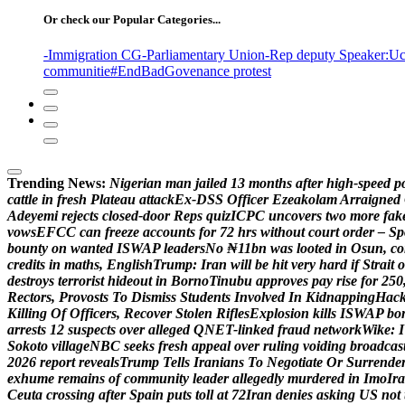
Or check our Popular Categories...
-Immigration CG
-Parliamentary Union
-Rep deputy Speaker
:Uc
communitie
#EndBadGovenance protest
Trending News:
N
i
g
e
r
i
a
n
m
a
n
j
a
i
l
e
d
1
3
m
o
n
t
h
s
a
f
t
e
r
h
i
g
h
-
s
p
e
e
d
p
c
a
t
t
l
e
i
n
f
r
e
s
h
P
l
a
t
e
a
u
a
t
t
a
c
k
E
x
-
D
S
S
O
f
f
i
c
e
r
E
z
e
a
k
o
l
a
m
A
r
r
a
i
g
n
e
d
A
d
e
y
e
m
i
r
e
j
e
c
t
s
c
l
o
s
e
d
-
d
o
o
r
R
e
p
s
q
u
i
z
I
C
P
C
u
n
c
o
v
e
r
s
t
w
o
m
o
r
e
f
a
k
v
o
w
s
E
F
C
C
c
a
n
f
r
e
e
z
e
a
c
c
o
u
n
t
s
f
o
r
7
2
h
r
s
w
i
t
h
o
u
t
c
o
u
r
t
o
r
d
e
r
–
S
p
b
o
u
n
t
y
o
n
w
a
n
t
e
d
I
S
W
A
P
l
e
a
d
e
r
s
N
o
₦
1
1
b
n
w
a
s
l
o
o
t
e
d
i
n
O
s
u
n
,
c
o
c
r
e
d
i
t
s
i
n
m
a
t
h
s
,
E
n
g
l
i
s
h
T
r
u
m
p
:
I
r
a
n
w
i
l
l
b
e
h
i
t
v
e
r
y
h
a
r
d
i
f
S
t
r
a
i
t
o
d
e
s
t
r
o
y
s
t
e
r
r
o
r
i
s
t
h
i
d
e
o
u
t
i
n
B
o
r
n
o
T
i
n
u
b
u
a
p
p
r
o
v
e
s
p
a
y
r
i
s
e
f
o
r
2
5
0
R
e
c
t
o
r
s
,
P
r
o
v
o
s
t
s
T
o
D
i
s
m
i
s
s
S
t
u
d
e
n
t
s
I
n
v
o
l
v
e
d
I
n
K
i
d
n
a
p
p
i
n
g
H
a
c
K
i
l
l
i
n
g
O
f
O
f
f
i
c
e
r
s
,
R
e
c
o
v
e
r
S
t
o
l
e
n
R
i
f
l
e
s
E
x
p
l
o
s
i
o
n
k
i
l
l
s
I
S
W
A
P
b
o
a
r
r
e
s
t
s
1
2
s
u
s
p
e
c
t
s
o
v
e
r
a
l
l
e
g
e
d
Q
N
E
T
-
l
i
n
k
e
d
f
r
a
u
d
n
e
t
w
o
r
k
W
i
k
e
:
I
S
o
k
o
t
o
v
i
l
l
a
g
e
N
B
C
s
e
e
k
s
f
r
e
s
h
a
p
p
e
a
l
o
v
e
r
r
u
l
i
n
g
v
o
i
d
i
n
g
b
r
o
a
d
c
a
s
2
0
2
6
r
e
p
o
r
t
r
e
v
e
a
l
s
T
r
u
m
p
T
e
l
l
s
I
r
a
n
i
a
n
s
T
o
N
e
g
o
t
i
a
t
e
O
r
S
u
r
r
e
n
d
e
e
x
h
u
m
e
r
e
m
a
i
n
s
o
f
c
o
m
m
u
n
i
t
y
l
e
a
d
e
r
a
l
l
e
g
e
d
l
y
m
u
r
d
e
r
e
d
i
n
I
m
o
I
r
a
C
e
u
t
a
c
r
o
s
s
i
n
g
a
f
t
e
r
S
p
a
i
n
p
u
t
s
t
o
l
l
a
t
7
2
I
r
a
n
d
e
n
i
e
s
a
s
k
i
n
g
U
S
n
o
t