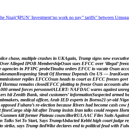
he Nnaji
‘$PUN’ Investment
‘no work no pay’
’ tariffs
” between Umugar
o
l
i
c
e
c
h
a
s
e
,
m
u
l
t
i
p
l
e
c
r
a
s
h
e
s
i
n
U
K
A
g
a
i
n
,
T
r
u
m
p
s
i
g
n
s
n
e
w
e
x
e
c
u
t
i
v
e
O
v
e
r
A
l
l
e
g
e
d
I
P
O
B
M
e
m
b
e
r
s
h
i
p
O
s
u
n
s
u
e
s
E
F
C
C
o
v
e
r
‘
i
l
l
e
g
a
l
’
f
r
e
e
z
e
a
g
e
n
c
i
e
s
i
n
P
F
I
P
C
p
r
o
b
e
T
i
n
u
b
u
o
r
d
e
r
s
E
F
C
C
t
o
v
a
c
a
t
e
O
s
u
n
a
c
c
o
k
e
s
m
a
n
R
e
o
p
e
n
i
n
g
S
t
r
a
i
t
O
f
H
o
r
m
u
z
D
e
p
e
n
d
s
O
n
U
S
—
I
r
a
n
K
w
a
r
m
m
i
s
s
i
o
n
e
r
r
e
p
l
i
e
s
E
F
C
C
O
s
u
n
h
e
a
d
s
t
o
c
o
u
r
t
a
s
E
F
C
C
f
r
e
e
z
e
s
g
o
v
t
f
H
o
r
m
u
z
r
e
m
a
i
n
s
c
l
o
s
e
d
E
F
C
C
p
l
o
t
t
i
n
g
t
o
f
r
e
e
z
e
O
s
u
n
a
c
c
o
u
n
t
s
a
h
e
,
0
0
0
a
r
m
e
d
f
o
r
c
e
s
p
e
r
s
o
n
n
e
l
A
L
E
R
T
:
N
A
F
D
A
C
w
a
r
n
s
a
g
a
i
n
s
t
u
n
r
e
k
e
r
s
h
i
t
Z
e
n
i
t
h
B
a
n
k
,
s
t
e
a
l
c
u
s
t
o
m
e
r
s
’
i
n
f
o
r
m
a
t
i
o
n
S
u
s
p
e
c
t
e
d
a
r
m
e
d
h
m
b
m
a
k
e
r
s
,
m
e
d
i
c
a
l
o
f
f
i
c
e
r
,
A
r
a
b
I
E
D
e
x
p
e
r
t
s
i
n
B
o
r
n
o
2
1
-
y
r
-
o
l
d
N
i
g
e
o
p
p
o
s
e
d
F
u
b
a
r
a
’
s
r
e
-
e
l
e
c
t
i
o
n
b
e
c
a
u
s
e
R
i
v
e
r
s
h
a
d
b
e
c
o
m
e
c
a
s
h
c
o
w
f
t
f
i
n
e
s
C
a
r
g
o
s
h
i
p
h
i
t
a
f
t
e
r
T
r
u
m
p
i
n
s
i
s
t
s
I
r
a
n
t
a
l
k
s
c
o
u
l
d
r
e
o
p
e
n
H
o
r
r
G
u
n
m
e
n
k
i
l
l
f
o
r
m
e
r
P
l
a
t
e
a
u
c
o
u
n
c
i
l
l
o
r
R
U
L
A
A
C
F
i
l
e
s
S
u
i
t
s
A
g
a
i
n
s
t
n
T
a
l
k
s
S
e
t
T
o
S
t
a
r
t
,
S
a
y
s
T
r
u
m
p
A
b
d
u
c
t
e
d
K
e
b
b
i
h
i
g
h
c
o
u
r
t
j
u
d
g
e
r
e
t
o
s
t
r
i
k
e
,
s
a
y
s
T
r
u
m
p
l
i
e
d
W
i
k
e
d
e
c
l
a
r
e
s
e
n
d
t
o
p
o
l
i
t
i
c
a
l
f
e
u
d
w
i
t
h
F
u
b