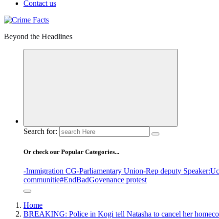
Contact us
Beyond the Headlines
Search for:
Or check our Popular Categories...
-Immigration CG
-Parliamentary Union
-Rep deputy Speaker
:Uc
communitie
#EndBadGovenance protest
Home
BREAKING: Police in Kogi tell Natasha to cancel her homec