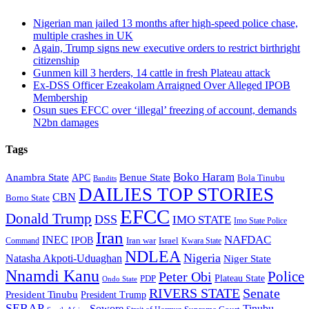
Nigerian man jailed 13 months after high-speed police chase,
multiple crashes in UK
Again, Trump signs new executive orders to restrict birthright
citizenship
Gunmen kill 3 herders, 14 cattle in fresh Plateau attack
Ex-DSS Officer Ezeakolam Arraigned Over Alleged IPOB
Membership
Osun sues EFCC over ‘illegal’ freezing of account, demands
N2bn damages
Tags
Boko Haram
Anambra State
Benue State
APC
Bola Tinubu
Bandits
DAILIES TOP STORIES
CBN
Borno State
EFCC
Donald Trump
DSS
IMO STATE
Imo State Police
Iran
NAFDAC
INEC
IPOB
Iran war
Israel
Command
Kwara State
NDLEA
Nigeria
Natasha Akpoti-Uduaghan
Niger State
Nnamdi Kanu
Police
Peter Obi
Plateau State
PDP
Ondo State
RIVERS STATE
Senate
President Tinubu
President Trump
SERAP
Sowore