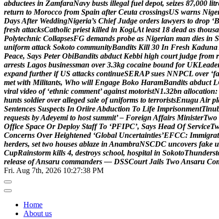
a
b
d
u
c
t
e
e
s
i
n
Z
a
m
f
a
r
a
N
a
v
y
b
u
s
t
s
i
l
l
e
g
a
l
f
u
e
l
d
e
p
o
t
,
s
e
i
z
e
s
8
7
,
0
0
0
l
i
t
r
r
e
t
u
r
n
t
o
M
o
r
o
c
c
o
f
r
o
m
S
p
a
i
n
a
f
t
e
r
C
e
u
t
a
c
r
o
s
s
i
n
g
s
U
S
w
a
r
n
s
N
i
g
e
D
a
y
s
A
f
t
e
r
W
e
d
d
i
n
g
N
i
g
e
r
i
a
’
s
C
h
i
e
f
J
u
d
g
e
o
r
d
e
r
s
l
a
w
y
e
r
s
t
o
d
r
o
p
‘
f
r
e
s
h
a
t
t
a
c
k
s
C
a
t
h
o
l
i
c
p
r
i
e
s
t
k
i
l
l
e
d
i
n
K
o
g
i
,
A
t
l
e
a
s
t
1
8
d
e
a
d
a
s
t
h
o
u
s
a
P
o
l
y
t
e
c
h
n
i
c
C
o
l
l
a
p
s
e
s
F
G
d
e
m
a
n
d
s
p
r
o
b
e
a
s
N
i
g
e
r
i
a
n
m
a
n
d
i
e
s
i
n
S
u
n
i
f
o
r
m
a
t
t
a
c
k
S
o
k
o
t
o
c
o
m
m
u
n
i
t
y
B
a
n
d
i
t
s
K
i
l
l
3
0
I
n
F
r
e
s
h
K
a
d
u
n
a
P
e
a
c
e
,
S
a
y
s
P
e
t
e
r
O
b
i
B
a
n
d
i
t
s
a
b
d
u
c
t
K
e
b
b
i
h
i
g
h
c
o
u
r
t
j
u
d
g
e
f
r
o
m
r
a
r
r
e
s
t
s
L
a
g
o
s
b
u
s
i
n
e
s
s
m
a
n
o
v
e
r
3
.
3
k
g
c
o
c
a
i
n
e
b
o
u
n
d
f
o
r
U
K
L
e
a
d
e
e
x
p
a
n
d
f
u
r
t
h
e
r
i
f
U
S
a
t
t
a
c
k
s
c
o
n
t
i
n
u
e
S
E
R
A
P
s
u
e
s
N
N
P
C
L
o
v
e
r
‘
f
m
e
t
w
i
t
h
M
i
l
i
t
a
n
t
s
,
W
h
o
w
i
l
l
E
n
g
a
g
e
B
o
k
o
H
a
r
a
m
B
a
n
d
i
t
s
a
b
d
u
c
t
L
v
i
r
a
l
v
i
d
e
o
o
f
‘
e
t
h
n
i
c
c
o
m
m
e
n
t
’
a
g
a
i
n
s
t
m
o
t
o
r
i
s
t
N
1
.
3
2
b
n
a
l
l
o
c
a
t
i
o
n
:
h
u
n
t
s
s
o
l
d
i
e
r
o
v
e
r
a
l
l
e
g
e
d
s
a
l
e
o
f
u
n
i
f
o
r
m
s
t
o
t
e
r
r
o
r
i
s
t
s
E
n
u
g
u
A
i
r
p
l
S
e
n
t
e
n
c
e
s
S
u
s
p
e
c
t
s
I
n
O
r
i
i
r
e
A
b
d
u
c
t
i
o
n
T
o
L
i
f
e
I
m
p
r
i
s
o
n
m
e
n
t
T
i
n
u
r
e
q
u
e
s
t
s
b
y
A
d
e
y
e
m
i
t
o
h
o
s
t
s
u
m
m
i
t
’
–
F
o
r
e
i
g
n
A
f
f
a
i
r
s
M
i
n
i
s
t
e
r
T
w
o
O
f
f
i
c
e
S
p
a
c
e
O
r
D
e
p
l
o
y
S
t
a
f
f
T
o
‘
P
F
I
P
C
’
,
S
a
y
s
H
e
a
d
O
f
S
e
r
v
i
c
e
T
C
o
n
c
e
r
n
s
O
v
e
r
H
e
i
g
h
t
e
n
e
d
‘
G
l
o
b
a
l
U
n
c
e
r
t
a
i
n
t
i
e
s
’
E
F
C
C
:
I
m
m
i
g
r
a
t
h
e
r
d
e
r
s
,
s
e
t
t
w
o
h
o
u
s
e
s
a
b
l
a
z
e
i
n
A
n
a
m
b
r
a
N
S
C
D
C
u
n
c
o
v
e
r
s
f
a
k
e
u
C
u
p
R
a
i
n
s
t
o
r
m
k
i
l
l
s
4
,
d
e
s
t
r
o
y
s
s
c
h
o
o
l
,
h
o
s
p
i
t
a
l
i
n
S
o
k
o
t
o
T
h
u
n
d
e
r
s
t
r
e
l
e
a
s
e
o
f
A
n
s
a
r
u
c
o
m
m
a
n
d
e
r
s
—
D
S
S
C
o
u
r
t
J
a
i
l
s
T
w
o
A
n
s
a
r
u
C
o
Fri. Aug 7th, 2026
10:27:39 PM
Home
About us