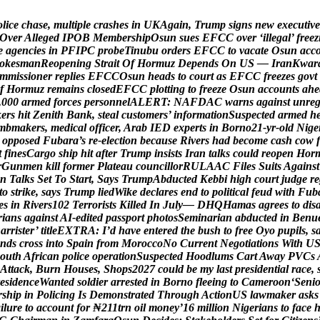
o
l
i
c
e
c
h
a
s
e
,
m
u
l
t
i
p
l
e
c
r
a
s
h
e
s
i
n
U
K
A
g
a
i
n
,
T
r
u
m
p
s
i
g
n
s
n
e
w
e
x
e
c
u
t
i
v
e
O
v
e
r
A
l
l
e
g
e
d
I
P
O
B
M
e
m
b
e
r
s
h
i
p
O
s
u
n
s
u
e
s
E
F
C
C
o
v
e
r
‘
i
l
l
e
g
a
l
’
f
r
e
e
z
e
a
g
e
n
c
i
e
s
i
n
P
F
I
P
C
p
r
o
b
e
T
i
n
u
b
u
o
r
d
e
r
s
E
F
C
C
t
o
v
a
c
a
t
e
O
s
u
n
a
c
c
o
k
e
s
m
a
n
R
e
o
p
e
n
i
n
g
S
t
r
a
i
t
O
f
H
o
r
m
u
z
D
e
p
e
n
d
s
O
n
U
S
—
I
r
a
n
K
w
a
r
m
m
i
s
s
i
o
n
e
r
r
e
p
l
i
e
s
E
F
C
C
O
s
u
n
h
e
a
d
s
t
o
c
o
u
r
t
a
s
E
F
C
C
f
r
e
e
z
e
s
g
o
v
t
f
H
o
r
m
u
z
r
e
m
a
i
n
s
c
l
o
s
e
d
E
F
C
C
p
l
o
t
t
i
n
g
t
o
f
r
e
e
z
e
O
s
u
n
a
c
c
o
u
n
t
s
a
h
e
,
0
0
0
a
r
m
e
d
f
o
r
c
e
s
p
e
r
s
o
n
n
e
l
A
L
E
R
T
:
N
A
F
D
A
C
w
a
r
n
s
a
g
a
i
n
s
t
u
n
r
e
k
e
r
s
h
i
t
Z
e
n
i
t
h
B
a
n
k
,
s
t
e
a
l
c
u
s
t
o
m
e
r
s
’
i
n
f
o
r
m
a
t
i
o
n
S
u
s
p
e
c
t
e
d
a
r
m
e
d
h
m
b
m
a
k
e
r
s
,
m
e
d
i
c
a
l
o
f
f
i
c
e
r
,
A
r
a
b
I
E
D
e
x
p
e
r
t
s
i
n
B
o
r
n
o
2
1
-
y
r
-
o
l
d
N
i
g
e
o
p
p
o
s
e
d
F
u
b
a
r
a
’
s
r
e
-
e
l
e
c
t
i
o
n
b
e
c
a
u
s
e
R
i
v
e
r
s
h
a
d
b
e
c
o
m
e
c
a
s
h
c
o
w
f
t
f
i
n
e
s
C
a
r
g
o
s
h
i
p
h
i
t
a
f
t
e
r
T
r
u
m
p
i
n
s
i
s
t
s
I
r
a
n
t
a
l
k
s
c
o
u
l
d
r
e
o
p
e
n
H
o
r
r
G
u
n
m
e
n
k
i
l
l
f
o
r
m
e
r
P
l
a
t
e
a
u
c
o
u
n
c
i
l
l
o
r
R
U
L
A
A
C
F
i
l
e
s
S
u
i
t
s
A
g
a
i
n
s
t
n
T
a
l
k
s
S
e
t
T
o
S
t
a
r
t
,
S
a
y
s
T
r
u
m
p
A
b
d
u
c
t
e
d
K
e
b
b
i
h
i
g
h
c
o
u
r
t
j
u
d
g
e
r
e
t
o
s
t
r
i
k
e
,
s
a
y
s
T
r
u
m
p
l
i
e
d
W
i
k
e
d
e
c
l
a
r
e
s
e
n
d
t
o
p
o
l
i
t
i
c
a
l
f
e
u
d
w
i
t
h
F
u
b
e
s
i
n
R
i
v
e
r
s
1
0
2
T
e
r
r
o
r
i
s
t
s
K
i
l
l
e
d
I
n
J
u
l
y
—
D
H
Q
H
a
m
a
s
a
g
r
e
e
s
t
o
d
i
s
r
i
a
n
s
a
g
a
i
n
s
t
A
I
-
e
d
i
t
e
d
p
a
s
s
p
o
r
t
p
h
o
t
o
s
S
e
m
i
n
a
r
i
a
n
a
b
d
u
c
t
e
d
i
n
B
e
n
u
B
a
r
r
i
s
t
e
r
’
t
i
t
l
e
E
X
T
R
A
:
I
’
d
h
a
v
e
e
n
t
e
r
e
d
t
h
e
b
u
s
h
t
o
f
r
e
e
O
y
o
p
u
p
i
l
s
,
s
n
d
s
c
r
o
s
s
i
n
t
o
S
p
a
i
n
f
r
o
m
M
o
r
o
c
c
o
N
o
C
u
r
r
e
n
t
N
e
g
o
t
i
a
t
i
o
n
s
W
i
t
h
U
o
u
t
h
A
f
r
i
c
a
n
p
o
l
i
c
e
o
p
e
r
a
t
i
o
n
S
u
s
p
e
c
t
e
d
H
o
o
d
l
u
m
s
C
a
r
t
A
w
a
y
P
V
C
s
A
t
t
a
c
k
,
B
u
r
n
H
o
u
s
e
s
,
S
h
o
p
s
2
0
2
7
c
o
u
l
d
b
e
m
y
l
a
s
t
p
r
e
s
i
d
e
n
t
i
a
l
r
a
c
e
,
e
s
i
d
e
n
c
e
W
a
n
t
e
d
s
o
l
d
i
e
r
a
r
r
e
s
t
e
d
i
n
B
o
r
n
o
f
l
e
e
i
n
g
t
o
C
a
m
e
r
o
o
n
‘
S
e
n
i
r
s
h
i
p
i
n
P
o
l
i
c
i
n
g
I
s
D
e
m
o
n
s
t
r
a
t
e
d
T
h
r
o
u
g
h
A
c
t
i
o
n
U
S
l
a
w
m
a
k
e
r
a
s
k
s
a
i
l
u
r
e
t
o
a
c
c
o
u
n
t
f
o
r
₦
2
1
1
t
r
n
o
i
l
m
o
n
e
y
’
1
6
m
i
l
l
i
o
n
N
i
g
e
r
i
a
n
s
t
o
f
a
c
e