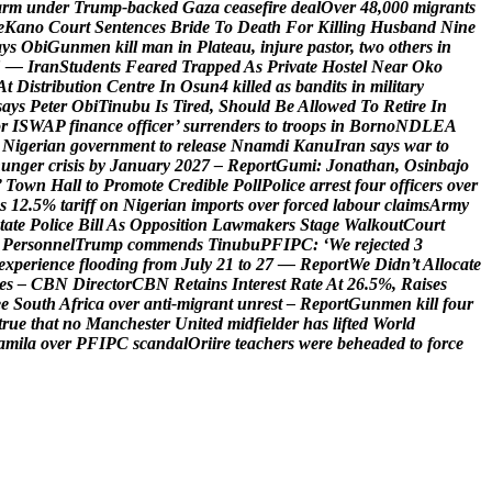
a
r
m
u
n
d
e
r
T
r
u
m
p
-
b
a
c
k
e
d
G
a
z
a
c
e
a
s
e
f
i
r
e
d
e
a
l
O
v
e
r
4
8
,
0
0
0
m
i
g
r
a
n
t
s
e
K
a
n
o
C
o
u
r
t
S
e
n
t
e
n
c
e
s
B
r
i
d
e
T
o
D
e
a
t
h
F
o
r
K
i
l
l
i
n
g
H
u
s
b
a
n
d
N
i
n
e
a
y
s
O
b
i
G
u
n
m
e
n
k
i
l
l
m
a
n
i
n
P
l
a
t
e
a
u
,
i
n
j
u
r
e
p
a
s
t
o
r
,
t
w
o
o
t
h
e
r
s
i
n
S
—
I
r
a
n
S
t
u
d
e
n
t
s
F
e
a
r
e
d
T
r
a
p
p
e
d
A
s
P
r
i
v
a
t
e
H
o
s
t
e
l
N
e
a
r
O
k
o
A
t
D
i
s
t
r
i
b
u
t
i
o
n
C
e
n
t
r
e
I
n
O
s
u
n
4
k
i
l
l
e
d
a
s
b
a
n
d
i
t
s
i
n
m
i
l
i
t
a
r
y
s
a
y
s
P
e
t
e
r
O
b
i
T
i
n
u
b
u
I
s
T
i
r
e
d
,
S
h
o
u
l
d
B
e
A
l
l
o
w
e
d
T
o
R
e
t
i
r
e
I
n
o
r
I
S
W
A
P
f
i
n
a
n
c
e
o
f
f
i
c
e
r
’
s
u
r
r
e
n
d
e
r
s
t
o
t
r
o
o
p
s
i
n
B
o
r
n
o
N
D
L
E
A
N
i
g
e
r
i
a
n
g
o
v
e
r
n
m
e
n
t
t
o
r
e
l
e
a
s
e
N
n
a
m
d
i
K
a
n
u
I
r
a
n
s
a
y
s
w
a
r
t
o
h
u
n
g
e
r
c
r
i
s
i
s
b
y
J
a
n
u
a
r
y
2
0
2
7
–
R
e
p
o
r
t
G
u
m
i
:
J
o
n
a
t
h
a
n
,
O
s
i
n
b
a
j
o
’
T
o
w
n
H
a
l
l
t
o
P
r
o
m
o
t
e
C
r
e
d
i
b
l
e
P
o
l
l
P
o
l
i
c
e
a
r
r
e
s
t
f
o
u
r
o
f
f
i
c
e
r
s
o
v
e
r
s
1
2
.
5
%
t
a
r
i
f
f
o
n
N
i
g
e
r
i
a
n
i
m
p
o
r
t
s
o
v
e
r
f
o
r
c
e
d
l
a
b
o
u
r
c
l
a
i
m
s
A
r
m
y
t
a
t
e
P
o
l
i
c
e
B
i
l
l
A
s
O
p
p
o
s
i
t
i
o
n
L
a
w
m
a
k
e
r
s
S
t
a
g
e
W
a
l
k
o
u
t
C
o
u
r
t
P
e
r
s
o
n
n
e
l
T
r
u
m
p
c
o
m
m
e
n
d
s
T
i
n
u
b
u
P
F
I
P
C
:
‘
W
e
r
e
j
e
c
t
e
d
3
e
x
p
e
r
i
e
n
c
e
f
l
o
o
d
i
n
g
f
r
o
m
J
u
l
y
2
1
t
o
2
7
—
R
e
p
o
r
t
W
e
D
i
d
n
’
t
A
l
l
o
c
a
t
e
e
s
–
C
B
N
D
i
r
e
c
t
o
r
C
B
N
R
e
t
a
i
n
s
I
n
t
e
r
e
s
t
R
a
t
e
A
t
2
6
.
5
%
,
R
a
i
s
e
s
e
e
S
o
u
t
h
A
f
r
i
c
a
o
v
e
r
a
n
t
i
-
m
i
g
r
a
n
t
u
n
r
e
s
t
–
R
e
p
o
r
t
G
u
n
m
e
n
k
i
l
l
f
o
u
r
t
r
u
e
t
h
a
t
n
o
M
a
n
c
h
e
s
t
e
r
U
n
i
t
e
d
m
i
d
f
i
e
l
d
e
r
h
a
s
l
i
f
t
e
d
W
o
r
l
d
a
m
i
l
a
o
v
e
r
P
F
I
P
C
s
c
a
n
d
a
l
O
r
i
i
r
e
t
e
a
c
h
e
r
s
w
e
r
e
b
e
h
e
a
d
e
d
t
o
f
o
r
c
e