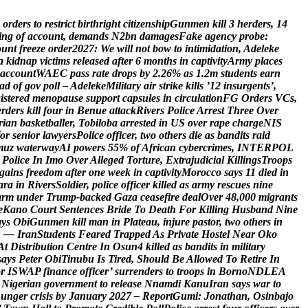
o
r
d
e
r
s
t
o
r
e
s
t
r
i
c
t
b
i
r
t
h
r
i
g
h
t
c
i
t
i
z
e
n
s
h
i
p
G
u
n
m
e
n
k
i
l
l
3
h
e
r
d
e
r
s
,
1
4
i
n
g
o
f
a
c
c
o
u
n
t
,
d
e
m
a
n
d
s
N
2
b
n
d
a
m
a
g
e
s
F
a
k
e
a
g
e
n
c
y
p
r
o
b
e
:
o
u
n
t
f
r
e
e
z
e
o
r
d
e
r
2
0
2
7
:
W
e
w
i
l
l
n
o
t
b
o
w
t
o
i
n
t
i
m
i
d
a
t
i
o
n
,
A
d
e
l
e
k
e
a
k
i
d
n
a
p
v
i
c
t
i
m
s
r
e
l
e
a
s
e
d
a
f
t
e
r
6
m
o
n
t
h
s
i
n
c
a
p
t
i
v
i
t
y
A
r
m
y
p
l
a
c
e
s
a
c
c
o
u
n
t
W
A
E
C
p
a
s
s
r
a
t
e
d
r
o
p
s
b
y
2
.
2
6
%
a
s
1
.
2
m
s
t
u
d
e
n
t
s
e
a
r
n
a
d
o
f
g
o
v
p
o
l
l
–
A
d
e
l
e
k
e
M
i
l
i
t
a
r
y
a
i
r
s
t
r
i
k
e
k
i
l
l
s
’
1
2
i
n
s
u
r
g
e
n
t
s
’
,
g
i
s
t
e
r
e
d
m
e
n
o
p
a
u
s
e
s
u
p
p
o
r
t
c
a
p
s
u
l
e
s
i
n
c
i
r
c
u
l
a
t
i
o
n
F
G
O
r
d
e
r
s
V
C
s
,
e
r
d
e
r
s
k
i
l
l
f
o
u
r
i
n
B
e
n
u
e
a
t
t
a
c
k
R
i
v
e
r
s
P
o
l
i
c
e
A
r
r
e
s
t
T
h
r
e
e
O
v
e
r
r
i
a
n
b
a
s
k
e
t
b
a
l
l
e
r
,
T
o
b
i
l
o
b
a
a
r
r
e
s
t
e
d
i
n
U
S
o
v
e
r
r
a
p
e
c
h
a
r
g
e
N
I
S
o
r
s
e
n
i
o
r
l
a
w
y
e
r
s
P
o
l
i
c
e
o
f
f
i
c
e
r
,
t
w
o
o
t
h
e
r
s
d
i
e
a
s
b
a
n
d
i
t
s
r
a
i
d
m
u
z
w
a
t
e
r
w
a
y
A
I
p
o
w
e
r
s
5
5
%
o
f
A
f
r
i
c
a
n
c
y
b
e
r
c
r
i
m
e
s
,
I
N
T
E
R
P
O
L
P
o
l
i
c
e
I
n
I
m
o
O
v
e
r
A
l
l
e
g
e
d
T
o
r
t
u
r
e
,
E
x
t
r
a
j
u
d
i
c
i
a
l
K
i
l
l
i
n
g
s
T
r
o
o
p
s
g
a
i
n
s
f
r
e
e
d
o
m
a
f
t
e
r
o
n
e
w
e
e
k
i
n
c
a
p
t
i
v
i
t
y
M
o
r
o
c
c
o
s
a
y
s
1
1
d
i
e
d
i
n
a
r
a
i
n
R
i
v
e
r
s
S
o
l
d
i
e
r
,
p
o
l
i
c
e
o
f
f
i
c
e
r
k
i
l
l
e
d
a
s
a
r
m
y
r
e
s
c
u
e
s
n
i
n
e
a
r
m
u
n
d
e
r
T
r
u
m
p
-
b
a
c
k
e
d
G
a
z
a
c
e
a
s
e
f
i
r
e
d
e
a
l
O
v
e
r
4
8
,
0
0
0
m
i
g
r
a
n
t
s
e
K
a
n
o
C
o
u
r
t
S
e
n
t
e
n
c
e
s
B
r
i
d
e
T
o
D
e
a
t
h
F
o
r
K
i
l
l
i
n
g
H
u
s
b
a
n
d
N
i
n
e
a
y
s
O
b
i
G
u
n
m
e
n
k
i
l
l
m
a
n
i
n
P
l
a
t
e
a
u
,
i
n
j
u
r
e
p
a
s
t
o
r
,
t
w
o
o
t
h
e
r
s
i
n
S
—
I
r
a
n
S
t
u
d
e
n
t
s
F
e
a
r
e
d
T
r
a
p
p
e
d
A
s
P
r
i
v
a
t
e
H
o
s
t
e
l
N
e
a
r
O
k
o
A
t
D
i
s
t
r
i
b
u
t
i
o
n
C
e
n
t
r
e
I
n
O
s
u
n
4
k
i
l
l
e
d
a
s
b
a
n
d
i
t
s
i
n
m
i
l
i
t
a
r
y
s
a
y
s
P
e
t
e
r
O
b
i
T
i
n
u
b
u
I
s
T
i
r
e
d
,
S
h
o
u
l
d
B
e
A
l
l
o
w
e
d
T
o
R
e
t
i
r
e
I
n
o
r
I
S
W
A
P
f
i
n
a
n
c
e
o
f
f
i
c
e
r
’
s
u
r
r
e
n
d
e
r
s
t
o
t
r
o
o
p
s
i
n
B
o
r
n
o
N
D
L
E
A
N
i
g
e
r
i
a
n
g
o
v
e
r
n
m
e
n
t
t
o
r
e
l
e
a
s
e
N
n
a
m
d
i
K
a
n
u
I
r
a
n
s
a
y
s
w
a
r
t
o
h
u
n
g
e
r
c
r
i
s
i
s
b
y
J
a
n
u
a
r
y
2
0
2
7
–
R
e
p
o
r
t
G
u
m
i
:
J
o
n
a
t
h
a
n
,
O
s
i
n
b
a
j
o