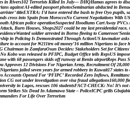
e
s
i
n
R
i
v
e
r
s
1
0
2
T
e
r
r
o
r
i
s
t
s
K
i
l
l
e
d
I
n
J
u
l
y
—
D
H
Q
H
a
m
a
s
a
g
r
e
e
s
t
o
d
i
s
r
i
a
n
s
a
g
a
i
n
s
t
A
I
-
e
d
i
t
e
d
p
a
s
s
p
o
r
t
p
h
o
t
o
s
S
e
m
i
n
a
r
i
a
n
a
b
d
u
c
t
e
d
i
n
B
e
n
u
B
a
r
r
i
s
t
e
r
’
t
i
t
l
e
E
X
T
R
A
:
I
’
d
h
a
v
e
e
n
t
e
r
e
d
t
h
e
b
u
s
h
t
o
f
r
e
e
O
y
o
p
u
p
i
l
s
,
s
n
d
s
c
r
o
s
s
i
n
t
o
S
p
a
i
n
f
r
o
m
M
o
r
o
c
c
o
N
o
C
u
r
r
e
n
t
N
e
g
o
t
i
a
t
i
o
n
s
W
i
t
h
U
o
u
t
h
A
f
r
i
c
a
n
p
o
l
i
c
e
o
p
e
r
a
t
i
o
n
S
u
s
p
e
c
t
e
d
H
o
o
d
l
u
m
s
C
a
r
t
A
w
a
y
P
V
C
s
A
t
t
a
c
k
,
B
u
r
n
H
o
u
s
e
s
,
S
h
o
p
s
2
0
2
7
c
o
u
l
d
b
e
m
y
l
a
s
t
p
r
e
s
i
d
e
n
t
i
a
l
r
a
c
e
,
e
s
i
d
e
n
c
e
W
a
n
t
e
d
s
o
l
d
i
e
r
a
r
r
e
s
t
e
d
i
n
B
o
r
n
o
f
l
e
e
i
n
g
t
o
C
a
m
e
r
o
o
n
‘
S
e
n
i
r
s
h
i
p
i
n
P
o
l
i
c
i
n
g
I
s
D
e
m
o
n
s
t
r
a
t
e
d
T
h
r
o
u
g
h
A
c
t
i
o
n
U
S
l
a
w
m
a
k
e
r
a
s
k
s
a
i
l
u
r
e
t
o
a
c
c
o
u
n
t
f
o
r
₦
2
1
1
t
r
n
o
i
l
m
o
n
e
y
’
1
6
m
i
l
l
i
o
n
N
i
g
e
r
i
a
n
s
t
o
f
a
c
e
G
C
h
a
i
r
m
a
n
i
n
Z
a
m
f
a
r
a
O
s
u
n
D
e
c
i
d
e
s
:
S
t
a
k
e
h
o
l
d
e
r
s
S
e
t
f
o
r
C
i
t
i
z
e
n
s
N
o
K
o
b
o
w
a
s
r
e
l
e
a
s
e
d
t
o
P
F
I
P
C
,
B
u
d
g
e
t
O
f
f
i
c
e
t
e
l
l
s
R
e
p
s
U
S
i
m
p
o
s
e
a
n
e
w
i
t
h
6
8
p
a
s
s
e
n
g
e
r
s
s
k
i
d
s
o
f
f
r
u
n
w
a
y
a
t
B
e
n
i
n
a
i
r
p
o
r
t
R
e
p
s
P
a
s
s
S
b
u
A
p
p
r
o
v
e
s
1
2
D
i
v
i
s
i
o
n
s
F
o
r
N
i
g
e
r
i
a
n
A
r
m
y
,
R
e
c
r
u
i
t
m
e
n
t
O
f
2
8
,
0
0
0
N
i
g
e
r
i
a
n
s
j
a
i
l
e
d
s
e
v
e
n
y
e
a
r
s
f
o
r
a
r
m
e
d
r
o
b
b
e
r
y
i
n
K
u
w
a
i
t
1
7
s
t
a
t
e
s
t
o
w
o
A
c
c
o
u
n
t
s
O
p
e
n
e
d
F
o
r
‘
P
F
I
P
C
’
R
e
c
o
r
d
e
d
Z
e
r
o
I
n
f
l
o
w
s
,
R
e
m
i
t
t
a
n
c
i
o
n
C
G
n
o
t
u
n
d
e
r
i
n
v
e
s
t
i
g
a
t
i
o
n
o
v
e
r
v
i
s
a
f
r
a
u
d
a
l
l
e
g
a
t
i
o
n
s
1
6
0
,
0
0
0
f
l
n
i
v
e
r
s
i
t
y
i
n
L
a
g
o
s
,
r
e
s
c
u
e
s
1
0
6
s
t
u
d
e
n
t
s
F
A
C
T
-
C
H
E
C
K
:
N
o
!
I
t
’
s
n
o
t
o
r
m
S
t
r
i
k
e
s
S
i
x
D
e
a
d
I
n
A
d
a
m
a
w
a
S
t
a
t
e
–
P
o
l
i
c
e
I
C
P
C
g
r
i
l
l
s
G
b
a
j
a
b
i
m
m
a
n
d
e
r
s
F
o
r
L
i
f
e
O
v
e
r
T
e
r
r
o
r
i
s
m