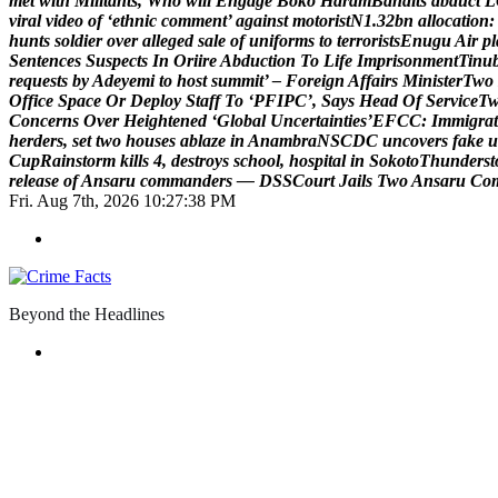
m
e
t
w
i
t
h
M
i
l
i
t
a
n
t
s
,
W
h
o
w
i
l
l
E
n
g
a
g
e
B
o
k
o
H
a
r
a
m
B
a
n
d
i
t
s
a
b
d
u
c
t
L
v
i
r
a
l
v
i
d
e
o
o
f
‘
e
t
h
n
i
c
c
o
m
m
e
n
t
’
a
g
a
i
n
s
t
m
o
t
o
r
i
s
t
N
1
.
3
2
b
n
a
l
l
o
c
a
t
i
o
n
:
h
u
n
t
s
s
o
l
d
i
e
r
o
v
e
r
a
l
l
e
g
e
d
s
a
l
e
o
f
u
n
i
f
o
r
m
s
t
o
t
e
r
r
o
r
i
s
t
s
E
n
u
g
u
A
i
r
p
l
S
e
n
t
e
n
c
e
s
S
u
s
p
e
c
t
s
I
n
O
r
i
i
r
e
A
b
d
u
c
t
i
o
n
T
o
L
i
f
e
I
m
p
r
i
s
o
n
m
e
n
t
T
i
n
u
r
e
q
u
e
s
t
s
b
y
A
d
e
y
e
m
i
t
o
h
o
s
t
s
u
m
m
i
t
’
–
F
o
r
e
i
g
n
A
f
f
a
i
r
s
M
i
n
i
s
t
e
r
T
w
o
O
f
f
i
c
e
S
p
a
c
e
O
r
D
e
p
l
o
y
S
t
a
f
f
T
o
‘
P
F
I
P
C
’
,
S
a
y
s
H
e
a
d
O
f
S
e
r
v
i
c
e
T
C
o
n
c
e
r
n
s
O
v
e
r
H
e
i
g
h
t
e
n
e
d
‘
G
l
o
b
a
l
U
n
c
e
r
t
a
i
n
t
i
e
s
’
E
F
C
C
:
I
m
m
i
g
r
a
t
h
e
r
d
e
r
s
,
s
e
t
t
w
o
h
o
u
s
e
s
a
b
l
a
z
e
i
n
A
n
a
m
b
r
a
N
S
C
D
C
u
n
c
o
v
e
r
s
f
a
k
e
u
C
u
p
R
a
i
n
s
t
o
r
m
k
i
l
l
s
4
,
d
e
s
t
r
o
y
s
s
c
h
o
o
l
,
h
o
s
p
i
t
a
l
i
n
S
o
k
o
t
o
T
h
u
n
d
e
r
s
t
r
e
l
e
a
s
e
o
f
A
n
s
a
r
u
c
o
m
m
a
n
d
e
r
s
—
D
S
S
C
o
u
r
t
J
a
i
l
s
T
w
o
A
n
s
a
r
u
C
o
Fri. Aug 7th, 2026
10:27:39 PM
Beyond the Headlines