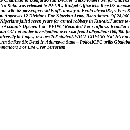
G
C
h
a
i
r
m
a
n
i
n
Z
a
m
f
a
r
a
O
s
u
n
D
e
c
i
d
e
s
:
S
t
a
k
e
h
o
l
d
e
r
s
S
e
t
f
o
r
C
i
t
i
z
e
n
s
N
o
K
o
b
o
w
a
s
r
e
l
e
a
s
e
d
t
o
P
F
I
P
C
,
B
u
d
g
e
t
O
f
f
i
c
e
t
e
l
l
s
R
e
p
s
U
S
i
m
p
o
s
e
a
n
e
w
i
t
h
6
8
p
a
s
s
e
n
g
e
r
s
s
k
i
d
s
o
f
f
r
u
n
w
a
y
a
t
B
e
n
i
n
a
i
r
p
o
r
t
R
e
p
s
P
a
s
s
S
b
u
A
p
p
r
o
v
e
s
1
2
D
i
v
i
s
i
o
n
s
F
o
r
N
i
g
e
r
i
a
n
A
r
m
y
,
R
e
c
r
u
i
t
m
e
n
t
O
f
2
8
,
0
0
0
N
i
g
e
r
i
a
n
s
j
a
i
l
e
d
s
e
v
e
n
y
e
a
r
s
f
o
r
a
r
m
e
d
r
o
b
b
e
r
y
i
n
K
u
w
a
i
t
1
7
s
t
a
t
e
s
t
o
w
o
A
c
c
o
u
n
t
s
O
p
e
n
e
d
F
o
r
‘
P
F
I
P
C
’
R
e
c
o
r
d
e
d
Z
e
r
o
I
n
f
l
o
w
s
,
R
e
m
i
t
t
a
n
c
i
o
n
C
G
n
o
t
u
n
d
e
r
i
n
v
e
s
t
i
g
a
t
i
o
n
o
v
e
r
v
i
s
a
f
r
a
u
d
a
l
l
e
g
a
t
i
o
n
s
1
6
0
,
0
0
0
f
l
n
i
v
e
r
s
i
t
y
i
n
L
a
g
o
s
,
r
e
s
c
u
e
s
1
0
6
s
t
u
d
e
n
t
s
F
A
C
T
-
C
H
E
C
K
:
N
o
!
I
t
’
s
n
o
t
o
r
m
S
t
r
i
k
e
s
S
i
x
D
e
a
d
I
n
A
d
a
m
a
w
a
S
t
a
t
e
–
P
o
l
i
c
e
I
C
P
C
g
r
i
l
l
s
G
b
a
j
a
b
i
m
m
a
n
d
e
r
s
F
o
r
L
i
f
e
O
v
e
r
T
e
r
r
o
r
i
s
m