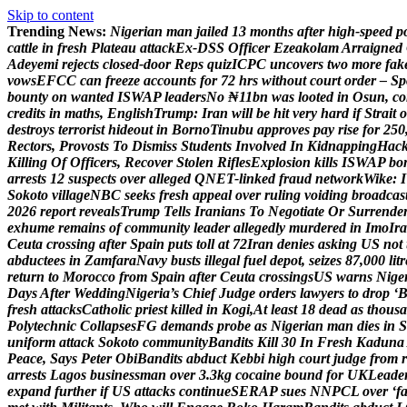
Skip to content
Trending News:
N
i
g
e
r
i
a
n
m
a
n
j
a
i
l
e
d
1
3
m
o
n
t
h
s
a
f
t
e
r
h
i
g
h
-
s
p
e
e
d
p
c
a
t
t
l
e
i
n
f
r
e
s
h
P
l
a
t
e
a
u
a
t
t
a
c
k
E
x
-
D
S
S
O
f
f
i
c
e
r
E
z
e
a
k
o
l
a
m
A
r
r
a
i
g
n
e
d
A
d
e
y
e
m
i
r
e
j
e
c
t
s
c
l
o
s
e
d
-
d
o
o
r
R
e
p
s
q
u
i
z
I
C
P
C
u
n
c
o
v
e
r
s
t
w
o
m
o
r
e
f
a
k
v
o
w
s
E
F
C
C
c
a
n
f
r
e
e
z
e
a
c
c
o
u
n
t
s
f
o
r
7
2
h
r
s
w
i
t
h
o
u
t
c
o
u
r
t
o
r
d
e
r
–
S
p
b
o
u
n
t
y
o
n
w
a
n
t
e
d
I
S
W
A
P
l
e
a
d
e
r
s
N
o
₦
1
1
b
n
w
a
s
l
o
o
t
e
d
i
n
O
s
u
n
,
c
o
c
r
e
d
i
t
s
i
n
m
a
t
h
s
,
E
n
g
l
i
s
h
T
r
u
m
p
:
I
r
a
n
w
i
l
l
b
e
h
i
t
v
e
r
y
h
a
r
d
i
f
S
t
r
a
i
t
o
d
e
s
t
r
o
y
s
t
e
r
r
o
r
i
s
t
h
i
d
e
o
u
t
i
n
B
o
r
n
o
T
i
n
u
b
u
a
p
p
r
o
v
e
s
p
a
y
r
i
s
e
f
o
r
2
5
0
R
e
c
t
o
r
s
,
P
r
o
v
o
s
t
s
T
o
D
i
s
m
i
s
s
S
t
u
d
e
n
t
s
I
n
v
o
l
v
e
d
I
n
K
i
d
n
a
p
p
i
n
g
H
a
c
K
i
l
l
i
n
g
O
f
O
f
f
i
c
e
r
s
,
R
e
c
o
v
e
r
S
t
o
l
e
n
R
i
f
l
e
s
E
x
p
l
o
s
i
o
n
k
i
l
l
s
I
S
W
A
P
b
o
a
r
r
e
s
t
s
1
2
s
u
s
p
e
c
t
s
o
v
e
r
a
l
l
e
g
e
d
Q
N
E
T
-
l
i
n
k
e
d
f
r
a
u
d
n
e
t
w
o
r
k
W
i
k
e
:
I
S
o
k
o
t
o
v
i
l
l
a
g
e
N
B
C
s
e
e
k
s
f
r
e
s
h
a
p
p
e
a
l
o
v
e
r
r
u
l
i
n
g
v
o
i
d
i
n
g
b
r
o
a
d
c
a
s
2
0
2
6
r
e
p
o
r
t
r
e
v
e
a
l
s
T
r
u
m
p
T
e
l
l
s
I
r
a
n
i
a
n
s
T
o
N
e
g
o
t
i
a
t
e
O
r
S
u
r
r
e
n
d
e
e
x
h
u
m
e
r
e
m
a
i
n
s
o
f
c
o
m
m
u
n
i
t
y
l
e
a
d
e
r
a
l
l
e
g
e
d
l
y
m
u
r
d
e
r
e
d
i
n
I
m
o
I
r
a
C
e
u
t
a
c
r
o
s
s
i
n
g
a
f
t
e
r
S
p
a
i
n
p
u
t
s
t
o
l
l
a
t
7
2
I
r
a
n
d
e
n
i
e
s
a
s
k
i
n
g
U
S
n
o
t
a
b
d
u
c
t
e
e
s
i
n
Z
a
m
f
a
r
a
N
a
v
y
b
u
s
t
s
i
l
l
e
g
a
l
f
u
e
l
d
e
p
o
t
,
s
e
i
z
e
s
8
7
,
0
0
0
l
i
t
r
r
e
t
u
r
n
t
o
M
o
r
o
c
c
o
f
r
o
m
S
p
a
i
n
a
f
t
e
r
C
e
u
t
a
c
r
o
s
s
i
n
g
s
U
S
w
a
r
n
s
N
i
g
e
D
a
y
s
A
f
t
e
r
W
e
d
d
i
n
g
N
i
g
e
r
i
a
’
s
C
h
i
e
f
J
u
d
g
e
o
r
d
e
r
s
l
a
w
y
e
r
s
t
o
d
r
o
p
‘
f
r
e
s
h
a
t
t
a
c
k
s
C
a
t
h
o
l
i
c
p
r
i
e
s
t
k
i
l
l
e
d
i
n
K
o
g
i
,
A
t
l
e
a
s
t
1
8
d
e
a
d
a
s
t
h
o
u
s
a
P
o
l
y
t
e
c
h
n
i
c
C
o
l
l
a
p
s
e
s
F
G
d
e
m
a
n
d
s
p
r
o
b
e
a
s
N
i
g
e
r
i
a
n
m
a
n
d
i
e
s
i
n
S
u
n
i
f
o
r
m
a
t
t
a
c
k
S
o
k
o
t
o
c
o
m
m
u
n
i
t
y
B
a
n
d
i
t
s
K
i
l
l
3
0
I
n
F
r
e
s
h
K
a
d
u
n
a
P
e
a
c
e
,
S
a
y
s
P
e
t
e
r
O
b
i
B
a
n
d
i
t
s
a
b
d
u
c
t
K
e
b
b
i
h
i
g
h
c
o
u
r
t
j
u
d
g
e
f
r
o
m
r
a
r
r
e
s
t
s
L
a
g
o
s
b
u
s
i
n
e
s
s
m
a
n
o
v
e
r
3
.
3
k
g
c
o
c
a
i
n
e
b
o
u
n
d
f
o
r
U
K
L
e
a
d
e
e
x
p
a
n
d
f
u
r
t
h
e
r
i
f
U
S
a
t
t
a
c
k
s
c
o
n
t
i
n
u
e
S
E
R
A
P
s
u
e
s
N
N
P
C
L
o
v
e
r
‘
f