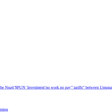
he Nnaji
‘$PUN’ Investment
‘no work no pay’
’ tariffs
” between Umugar
oming