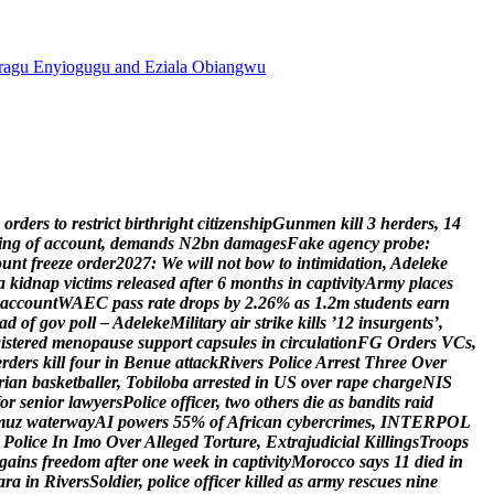
agu Enyiogugu and Eziala Obiangwu
o
r
d
e
r
s
t
o
r
e
s
t
r
i
c
t
b
i
r
t
h
r
i
g
h
t
c
i
t
i
z
e
n
s
h
i
p
G
u
n
m
e
n
k
i
l
l
3
h
e
r
d
e
r
s
,
1
4
i
n
g
o
f
a
c
c
o
u
n
t
,
d
e
m
a
n
d
s
N
2
b
n
d
a
m
a
g
e
s
F
a
k
e
a
g
e
n
c
y
p
r
o
b
e
:
o
u
n
t
f
r
e
e
z
e
o
r
d
e
r
2
0
2
7
:
W
e
w
i
l
l
n
o
t
b
o
w
t
o
i
n
t
i
m
i
d
a
t
i
o
n
,
A
d
e
l
e
k
e
a
k
i
d
n
a
p
v
i
c
t
i
m
s
r
e
l
e
a
s
e
d
a
f
t
e
r
6
m
o
n
t
h
s
i
n
c
a
p
t
i
v
i
t
y
A
r
m
y
p
l
a
c
e
s
a
c
c
o
u
n
t
W
A
E
C
p
a
s
s
r
a
t
e
d
r
o
p
s
b
y
2
.
2
6
%
a
s
1
.
2
m
s
t
u
d
e
n
t
s
e
a
r
n
a
d
o
f
g
o
v
p
o
l
l
–
A
d
e
l
e
k
e
M
i
l
i
t
a
r
y
a
i
r
s
t
r
i
k
e
k
i
l
l
s
’
1
2
i
n
s
u
r
g
e
n
t
s
’
,
g
i
s
t
e
r
e
d
m
e
n
o
p
a
u
s
e
s
u
p
p
o
r
t
c
a
p
s
u
l
e
s
i
n
c
i
r
c
u
l
a
t
i
o
n
F
G
O
r
d
e
r
s
V
C
s
,
e
r
d
e
r
s
k
i
l
l
f
o
u
r
i
n
B
e
n
u
e
a
t
t
a
c
k
R
i
v
e
r
s
P
o
l
i
c
e
A
r
r
e
s
t
T
h
r
e
e
O
v
e
r
r
i
a
n
b
a
s
k
e
t
b
a
l
l
e
r
,
T
o
b
i
l
o
b
a
a
r
r
e
s
t
e
d
i
n
U
S
o
v
e
r
r
a
p
e
c
h
a
r
g
e
N
I
S
o
r
s
e
n
i
o
r
l
a
w
y
e
r
s
P
o
l
i
c
e
o
f
f
i
c
e
r
,
t
w
o
o
t
h
e
r
s
d
i
e
a
s
b
a
n
d
i
t
s
r
a
i
d
m
u
z
w
a
t
e
r
w
a
y
A
I
p
o
w
e
r
s
5
5
%
o
f
A
f
r
i
c
a
n
c
y
b
e
r
c
r
i
m
e
s
,
I
N
T
E
R
P
O
L
P
o
l
i
c
e
I
n
I
m
o
O
v
e
r
A
l
l
e
g
e
d
T
o
r
t
u
r
e
,
E
x
t
r
a
j
u
d
i
c
i
a
l
K
i
l
l
i
n
g
s
T
r
o
o
p
s
g
a
i
n
s
f
r
e
e
d
o
m
a
f
t
e
r
o
n
e
w
e
e
k
i
n
c
a
p
t
i
v
i
t
y
M
o
r
o
c
c
o
s
a
y
s
1
1
d
i
e
d
i
n
a
r
a
i
n
R
i
v
e
r
s
S
o
l
d
i
e
r
,
p
o
l
i
c
e
o
f
f
i
c
e
r
k
i
l
l
e
d
a
s
a
r
m
y
r
e
s
c
u
e
s
n
i
n
e