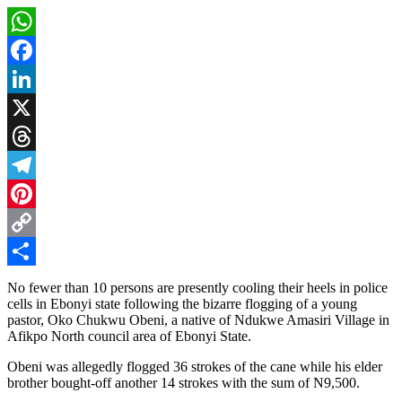
WhatsApp
Facebook
LinkedIn
X
Threads
Telegram
Pinterest
Copy
Link
Share
No fewer than 10 persons are presently cooling their heels in police
cells in Ebonyi state following the bizarre flogging of a young
pastor, Oko Chukwu Obeni, a native of Ndukwe Amasiri Village in
Afikpo North council area of Ebonyi State.
Obeni was allegedly flogged 36 strokes of the cane while his elder
brother bought-off another 14 strokes with the sum of N9,500.