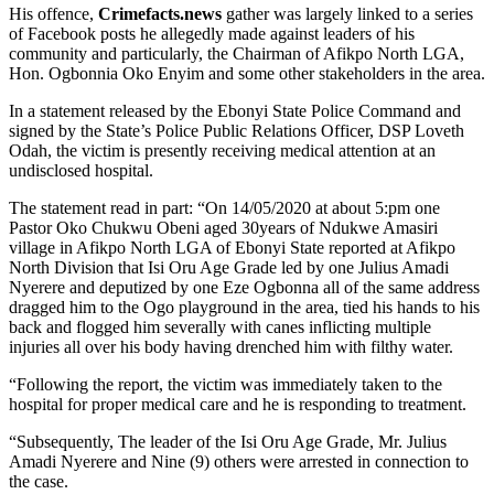
His offence,
Crimefacts.news
gather was largely linked to a series
of Facebook posts he allegedly made against leaders of his
community and particularly, the Chairman of Afikpo North LGA,
Hon. Ogbonnia Oko Enyim and some other stakeholders in the area.
In a statement released by the Ebonyi State Police Command and
signed by the State’s Police Public Relations Officer, DSP Loveth
Odah, the victim is presently receiving medical attention at an
undisclosed hospital.
The statement read in part: “On 14/05/2020 at about 5:pm one
Pastor Oko Chukwu Obeni aged 30years of Ndukwe Amasiri
village in Afikpo North LGA of Ebonyi State reported at Afikpo
North Division that Isi Oru Age Grade led by one Julius Amadi
Nyerere and deputized by one Eze Ogbonna all of the same address
dragged him to the Ogo playground in the area, tied his hands to his
back and flogged him severally with canes inflicting multiple
injuries all over his body having drenched him with filthy water.
“Following the report, the victim was immediately taken to the
hospital for proper medical care and he is responding to treatment.
“Subsequently, The leader of the Isi Oru Age Grade, Mr. Julius
Amadi Nyerere and Nine (9) others were arrested in connection to
the case.