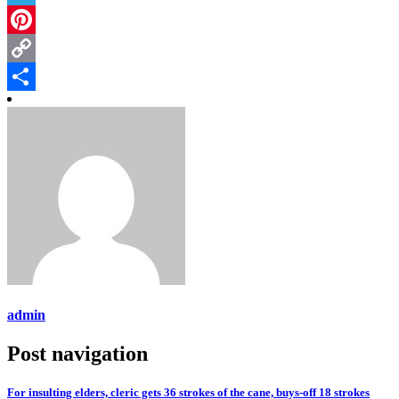
Telegram
Pinterest
Copy
Link
Share
admin
Post navigation
For insulting elders, cleric gets 36 strokes of the cane, buys-off 18 strokes