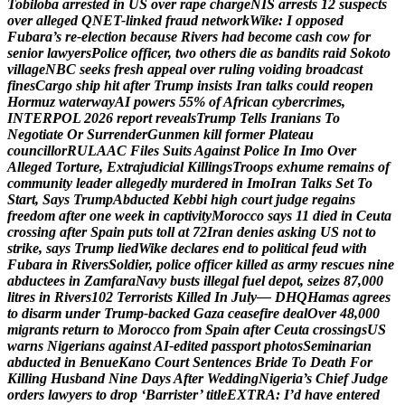
T
o
b
i
l
o
b
a
a
r
r
e
s
t
e
d
i
n
U
S
o
v
e
r
r
a
p
e
c
h
a
r
g
e
N
I
S
a
r
r
e
s
t
s
1
2
s
u
s
p
e
c
t
s
o
v
e
r
a
l
l
e
g
e
d
Q
N
E
T
-
l
i
n
k
e
d
f
r
a
u
d
n
e
t
w
o
r
k
W
i
k
e
:
I
o
p
p
o
s
e
d
F
u
b
a
r
a
’
s
r
e
-
e
l
e
c
t
i
o
n
b
e
c
a
u
s
e
R
i
v
e
r
s
h
a
d
b
e
c
o
m
e
c
a
s
h
c
o
w
f
o
r
s
e
n
i
o
r
l
a
w
y
e
r
s
P
o
l
i
c
e
o
f
f
i
c
e
r
,
t
w
o
o
t
h
e
r
s
d
i
e
a
s
b
a
n
d
i
t
s
r
a
i
d
S
o
k
o
t
o
v
i
l
l
a
g
e
N
B
C
s
e
e
k
s
f
r
e
s
h
a
p
p
e
a
l
o
v
e
r
r
u
l
i
n
g
v
o
i
d
i
n
g
b
r
o
a
d
c
a
s
t
f
i
n
e
s
C
a
r
g
o
s
h
i
p
h
i
t
a
f
t
e
r
T
r
u
m
p
i
n
s
i
s
t
s
I
r
a
n
t
a
l
k
s
c
o
u
l
d
r
e
o
p
e
n
H
o
r
m
u
z
w
a
t
e
r
w
a
y
A
I
p
o
w
e
r
s
5
5
%
o
f
A
f
r
i
c
a
n
c
y
b
e
r
c
r
i
m
e
s
,
I
N
T
E
R
P
O
L
2
0
2
6
r
e
p
o
r
t
r
e
v
e
a
l
s
T
r
u
m
p
T
e
l
l
s
I
r
a
n
i
a
n
s
T
o
N
e
g
o
t
i
a
t
e
O
r
S
u
r
r
e
n
d
e
r
G
u
n
m
e
n
k
i
l
l
f
o
r
m
e
r
P
l
a
t
e
a
u
c
o
u
n
c
i
l
l
o
r
R
U
L
A
A
C
F
i
l
e
s
S
u
i
t
s
A
g
a
i
n
s
t
P
o
l
i
c
e
I
n
I
m
o
O
v
e
r
A
l
l
e
g
e
d
T
o
r
t
u
r
e
,
E
x
t
r
a
j
u
d
i
c
i
a
l
K
i
l
l
i
n
g
s
T
r
o
o
p
s
e
x
h
u
m
e
r
e
m
a
i
n
s
o
f
c
o
m
m
u
n
i
t
y
l
e
a
d
e
r
a
l
l
e
g
e
d
l
y
m
u
r
d
e
r
e
d
i
n
I
m
o
I
r
a
n
T
a
l
k
s
S
e
t
T
o
S
t
a
r
t
,
S
a
y
s
T
r
u
m
p
A
b
d
u
c
t
e
d
K
e
b
b
i
h
i
g
h
c
o
u
r
t
j
u
d
g
e
r
e
g
a
i
n
s
f
r
e
e
d
o
m
a
f
t
e
r
o
n
e
w
e
e
k
i
n
c
a
p
t
i
v
i
t
y
M
o
r
o
c
c
o
s
a
y
s
1
1
d
i
e
d
i
n
C
e
u
t
a
c
r
o
s
s
i
n
g
a
f
t
e
r
S
p
a
i
n
p
u
t
s
t
o
l
l
a
t
7
2
I
r
a
n
d
e
n
i
e
s
a
s
k
i
n
g
U
S
n
o
t
t
o
s
t
r
i
k
e
,
s
a
y
s
T
r
u
m
p
l
i
e
d
W
i
k
e
d
e
c
l
a
r
e
s
e
n
d
t
o
p
o
l
i
t
i
c
a
l
f
e
u
d
w
i
t
h
F
u
b
a
r
a
i
n
R
i
v
e
r
s
S
o
l
d
i
e
r
,
p
o
l
i
c
e
o
f
f
i
c
e
r
k
i
l
l
e
d
a
s
a
r
m
y
r
e
s
c
u
e
s
n
i
n
e
a
b
d
u
c
t
e
e
s
i
n
Z
a
m
f
a
r
a
N
a
v
y
b
u
s
t
s
i
l
l
e
g
a
l
f
u
e
l
d
e
p
o
t
,
s
e
i
z
e
s
8
7
,
0
0
0
l
i
t
r
e
s
i
n
R
i
v
e
r
s
1
0
2
T
e
r
r
o
r
i
s
t
s
K
i
l
l
e
d
I
n
J
u
l
y
—
D
H
Q
H
a
m
a
s
a
g
r
e
e
s
t
o
d
i
s
a
r
m
u
n
d
e
r
T
r
u
m
p
-
b
a
c
k
e
d
G
a
z
a
c
e
a
s
e
f
i
r
e
d
e
a
l
O
v
e
r
4
8
,
0
0
0
m
i
g
r
a
n
t
s
r
e
t
u
r
n
t
o
M
o
r
o
c
c
o
f
r
o
m
S
p
a
i
n
a
f
t
e
r
C
e
u
t
a
c
r
o
s
s
i
n
g
s
U
S
w
a
r
n
s
N
i
g
e
r
i
a
n
s
a
g
a
i
n
s
t
A
I
-
e
d
i
t
e
d
p
a
s
s
p
o
r
t
p
h
o
t
o
s
S
e
m
i
n
a
r
i
a
n
a
b
d
u
c
t
e
d
i
n
B
e
n
u
e
K
a
n
o
C
o
u
r
t
S
e
n
t
e
n
c
e
s
B
r
i
d
e
T
o
D
e
a
t
h
F
o
r
K
i
l
l
i
n
g
H
u
s
b
a
n
d
N
i
n
e
D
a
y
s
A
f
t
e
r
W
e
d
d
i
n
g
N
i
g
e
r
i
a
’
s
C
h
i
e
f
J
u
d
g
e
o
r
d
e
r
s
l
a
w
y
e
r
s
t
o
d
r
o
p
‘
B
a
r
r
i
s
t
e
r
’
t
i
t
l
e
E
X
T
R
A
:
I
’
d
h
a
v
e
e
n
t
e
r
e
d