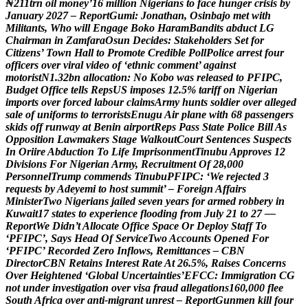
₦
2
1
1
t
r
n
o
i
l
m
o
n
e
y
’
1
6
m
i
l
l
i
o
n
N
i
g
e
r
i
a
n
s
t
o
f
a
c
e
h
u
n
g
e
r
c
r
i
s
i
s
b
y
J
a
n
u
a
r
y
2
0
2
7
–
R
e
p
o
r
t
G
u
m
i
:
J
o
n
a
t
h
a
n
,
O
s
i
n
b
a
j
o
m
e
t
w
i
t
h
M
i
l
i
t
a
n
t
s
,
W
h
o
w
i
l
l
E
n
g
a
g
e
B
o
k
o
H
a
r
a
m
B
a
n
d
i
t
s
a
b
d
u
c
t
L
G
C
h
a
i
r
m
a
n
i
n
Z
a
m
f
a
r
a
O
s
u
n
D
e
c
i
d
e
s
:
S
t
a
k
e
h
o
l
d
e
r
s
S
e
t
f
o
r
C
i
t
i
z
e
n
s
’
T
o
w
n
H
a
l
l
t
o
P
r
o
m
o
t
e
C
r
e
d
i
b
l
e
P
o
l
l
P
o
l
i
c
e
a
r
r
e
s
t
f
o
u
r
o
f
f
i
c
e
r
s
o
v
e
r
v
i
r
a
l
v
i
d
e
o
o
f
‘
e
t
h
n
i
c
c
o
m
m
e
n
t
’
a
g
a
i
n
s
t
m
o
t
o
r
i
s
t
N
1
.
3
2
b
n
a
l
l
o
c
a
t
i
o
n
:
N
o
K
o
b
o
w
a
s
r
e
l
e
a
s
e
d
t
o
P
F
I
P
C
,
B
u
d
g
e
t
O
f
f
i
c
e
t
e
l
l
s
R
e
p
s
U
S
i
m
p
o
s
e
s
1
2
.
5
%
t
a
r
i
f
f
o
n
N
i
g
e
r
i
a
n
i
m
p
o
r
t
s
o
v
e
r
f
o
r
c
e
d
l
a
b
o
u
r
c
l
a
i
m
s
A
r
m
y
h
u
n
t
s
s
o
l
d
i
e
r
o
v
e
r
a
l
l
e
g
e
d
s
a
l
e
o
f
u
n
i
f
o
r
m
s
t
o
t
e
r
r
o
r
i
s
t
s
E
n
u
g
u
A
i
r
p
l
a
n
e
w
i
t
h
6
8
p
a
s
s
e
n
g
e
r
s
s
k
i
d
s
o
f
f
r
u
n
w
a
y
a
t
B
e
n
i
n
a
i
r
p
o
r
t
R
e
p
s
P
a
s
s
S
t
a
t
e
P
o
l
i
c
e
B
i
l
l
A
s
O
p
p
o
s
i
t
i
o
n
L
a
w
m
a
k
e
r
s
S
t
a
g
e
W
a
l
k
o
u
t
C
o
u
r
t
S
e
n
t
e
n
c
e
s
S
u
s
p
e
c
t
s
I
n
O
r
i
i
r
e
A
b
d
u
c
t
i
o
n
T
o
L
i
f
e
I
m
p
r
i
s
o
n
m
e
n
t
T
i
n
u
b
u
A
p
p
r
o
v
e
s
1
2
D
i
v
i
s
i
o
n
s
F
o
r
N
i
g
e
r
i
a
n
A
r
m
y
,
R
e
c
r
u
i
t
m
e
n
t
O
f
2
8
,
0
0
0
P
e
r
s
o
n
n
e
l
T
r
u
m
p
c
o
m
m
e
n
d
s
T
i
n
u
b
u
P
F
I
P
C
:
‘
W
e
r
e
j
e
c
t
e
d
3
r
e
q
u
e
s
t
s
b
y
A
d
e
y
e
m
i
t
o
h
o
s
t
s
u
m
m
i
t
’
–
F
o
r
e
i
g
n
A
f
f
a
i
r
s
M
i
n
i
s
t
e
r
T
w
o
N
i
g
e
r
i
a
n
s
j
a
i
l
e
d
s
e
v
e
n
y
e
a
r
s
f
o
r
a
r
m
e
d
r
o
b
b
e
r
y
i
n
K
u
w
a
i
t
1
7
s
t
a
t
e
s
t
o
e
x
p
e
r
i
e
n
c
e
f
l
o
o
d
i
n
g
f
r
o
m
J
u
l
y
2
1
t
o
2
7
—
R
e
p
o
r
t
W
e
D
i
d
n
’
t
A
l
l
o
c
a
t
e
O
f
f
i
c
e
S
p
a
c
e
O
r
D
e
p
l
o
y
S
t
a
f
f
T
o
‘
P
F
I
P
C
’
,
S
a
y
s
H
e
a
d
O
f
S
e
r
v
i
c
e
T
w
o
A
c
c
o
u
n
t
s
O
p
e
n
e
d
F
o
r
‘
P
F
I
P
C
’
R
e
c
o
r
d
e
d
Z
e
r
o
I
n
f
l
o
w
s
,
R
e
m
i
t
t
a
n
c
e
s
–
C
B
N
D
i
r
e
c
t
o
r
C
B
N
R
e
t
a
i
n
s
I
n
t
e
r
e
s
t
R
a
t
e
A
t
2
6
.
5
%
,
R
a
i
s
e
s
C
o
n
c
e
r
n
s
O
v
e
r
H
e
i
g
h
t
e
n
e
d
‘
G
l
o
b
a
l
U
n
c
e
r
t
a
i
n
t
i
e
s
’
E
F
C
C
:
I
m
m
i
g
r
a
t
i
o
n
C
G
n
o
t
u
n
d
e
r
i
n
v
e
s
t
i
g
a
t
i
o
n
o
v
e
r
v
i
s
a
f
r
a
u
d
a
l
l
e
g
a
t
i
o
n
s
1
6
0
,
0
0
0
f
l
e
e
S
o
u
t
h
A
f
r
i
c
a
o
v
e
r
a
n
t
i
-
m
i
g
r
a
n
t
u
n
r
e
s
t
–
R
e
p
o
r
t
G
u
n
m
e
n
k
i
l
l
f
o
u
r