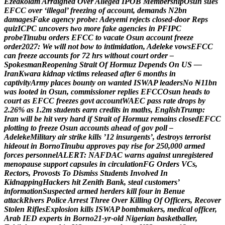
E
z
e
a
k
o
l
a
m
A
r
r
a
i
g
n
e
d
O
v
e
r
A
l
l
e
g
e
d
I
P
O
B
M
e
m
b
e
r
s
h
i
p
O
s
u
n
s
u
e
s
E
F
C
C
o
v
e
r
‘
i
l
l
e
g
a
l
’
f
r
e
e
z
i
n
g
o
f
a
c
c
o
u
n
t
,
d
e
m
a
n
d
s
N
2
b
n
d
a
m
a
g
e
s
F
a
k
e
a
g
e
n
c
y
p
r
o
b
e
:
A
d
e
y
e
m
i
r
e
j
e
c
t
s
c
l
o
s
e
d
-
d
o
o
r
R
e
p
s
q
u
i
z
I
C
P
C
u
n
c
o
v
e
r
s
t
w
o
m
o
r
e
f
a
k
e
a
g
e
n
c
i
e
s
i
n
P
F
I
P
C
p
r
o
b
e
T
i
n
u
b
u
o
r
d
e
r
s
E
F
C
C
t
o
v
a
c
a
t
e
O
s
u
n
a
c
c
o
u
n
t
f
r
e
e
z
e
o
r
d
e
r
2
0
2
7
:
W
e
w
i
l
l
n
o
t
b
o
w
t
o
i
n
t
i
m
i
d
a
t
i
o
n
,
A
d
e
l
e
k
e
v
o
w
s
E
F
C
C
c
a
n
f
r
e
e
z
e
a
c
c
o
u
n
t
s
f
o
r
7
2
h
r
s
w
i
t
h
o
u
t
c
o
u
r
t
o
r
d
e
r
–
S
p
o
k
e
s
m
a
n
R
e
o
p
e
n
i
n
g
S
t
r
a
i
t
O
f
H
o
r
m
u
z
D
e
p
e
n
d
s
O
n
U
S
—
I
r
a
n
K
w
a
r
a
k
i
d
n
a
p
v
i
c
t
i
m
s
r
e
l
e
a
s
e
d
a
f
t
e
r
6
m
o
n
t
h
s
i
n
c
a
p
t
i
v
i
t
y
A
r
m
y
p
l
a
c
e
s
b
o
u
n
t
y
o
n
w
a
n
t
e
d
I
S
W
A
P
l
e
a
d
e
r
s
N
o
₦
1
1
b
n
w
a
s
l
o
o
t
e
d
i
n
O
s
u
n
,
c
o
m
m
i
s
s
i
o
n
e
r
r
e
p
l
i
e
s
E
F
C
C
O
s
u
n
h
e
a
d
s
t
o
c
o
u
r
t
a
s
E
F
C
C
f
r
e
e
z
e
s
g
o
v
t
a
c
c
o
u
n
t
W
A
E
C
p
a
s
s
r
a
t
e
d
r
o
p
s
b
y
2
.
2
6
%
a
s
1
.
2
m
s
t
u
d
e
n
t
s
e
a
r
n
c
r
e
d
i
t
s
i
n
m
a
t
h
s
,
E
n
g
l
i
s
h
T
r
u
m
p
:
I
r
a
n
w
i
l
l
b
e
h
i
t
v
e
r
y
h
a
r
d
i
f
S
t
r
a
i
t
o
f
H
o
r
m
u
z
r
e
m
a
i
n
s
c
l
o
s
e
d
E
F
C
C
p
l
o
t
t
i
n
g
t
o
f
r
e
e
z
e
O
s
u
n
a
c
c
o
u
n
t
s
a
h
e
a
d
o
f
g
o
v
p
o
l
l
–
A
d
e
l
e
k
e
M
i
l
i
t
a
r
y
a
i
r
s
t
r
i
k
e
k
i
l
l
s
’
1
2
i
n
s
u
r
g
e
n
t
s
’
,
d
e
s
t
r
o
y
s
t
e
r
r
o
r
i
s
t
h
i
d
e
o
u
t
i
n
B
o
r
n
o
T
i
n
u
b
u
a
p
p
r
o
v
e
s
p
a
y
r
i
s
e
f
o
r
2
5
0
,
0
0
0
a
r
m
e
d
f
o
r
c
e
s
p
e
r
s
o
n
n
e
l
A
L
E
R
T
:
N
A
F
D
A
C
w
a
r
n
s
a
g
a
i
n
s
t
u
n
r
e
g
i
s
t
e
r
e
d
m
e
n
o
p
a
u
s
e
s
u
p
p
o
r
t
c
a
p
s
u
l
e
s
i
n
c
i
r
c
u
l
a
t
i
o
n
F
G
O
r
d
e
r
s
V
C
s
,
R
e
c
t
o
r
s
,
P
r
o
v
o
s
t
s
T
o
D
i
s
m
i
s
s
S
t
u
d
e
n
t
s
I
n
v
o
l
v
e
d
I
n
K
i
d
n
a
p
p
i
n
g
H
a
c
k
e
r
s
h
i
t
Z
e
n
i
t
h
B
a
n
k
,
s
t
e
a
l
c
u
s
t
o
m
e
r
s
’
i
n
f
o
r
m
a
t
i
o
n
S
u
s
p
e
c
t
e
d
a
r
m
e
d
h
e
r
d
e
r
s
k
i
l
l
f
o
u
r
i
n
B
e
n
u
e
a
t
t
a
c
k
R
i
v
e
r
s
P
o
l
i
c
e
A
r
r
e
s
t
T
h
r
e
e
O
v
e
r
K
i
l
l
i
n
g
O
f
O
f
f
i
c
e
r
s
,
R
e
c
o
v
e
r
S
t
o
l
e
n
R
i
f
l
e
s
E
x
p
l
o
s
i
o
n
k
i
l
l
s
I
S
W
A
P
b
o
m
b
m
a
k
e
r
s
,
m
e
d
i
c
a
l
o
f
f
i
c
e
r
,
A
r
a
b
I
E
D
e
x
p
e
r
t
s
i
n
B
o
r
n
o
2
1
-
y
r
-
o
l
d
N
i
g
e
r
i
a
n
b
a
s
k
e
t
b
a
l
l
e
r
,