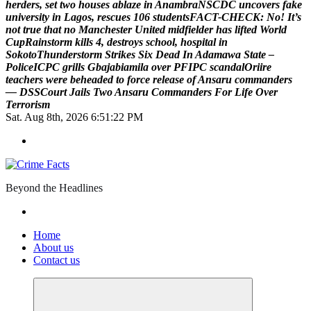
h
e
r
d
e
r
s
,
s
e
t
t
w
o
h
o
u
s
e
s
a
b
l
a
z
e
i
n
A
n
a
m
b
r
a
N
S
C
D
C
u
n
c
o
v
e
r
s
f
a
k
e
u
n
i
v
e
r
s
i
t
y
i
n
L
a
g
o
s
,
r
e
s
c
u
e
s
1
0
6
s
t
u
d
e
n
t
s
F
A
C
T
-
C
H
E
C
K
:
N
o
!
I
t
’
s
n
o
t
t
r
u
e
t
h
a
t
n
o
M
a
n
c
h
e
s
t
e
r
U
n
i
t
e
d
m
i
d
f
i
e
l
d
e
r
h
a
s
l
i
f
t
e
d
W
o
r
l
d
C
u
p
R
a
i
n
s
t
o
r
m
k
i
l
l
s
4
,
d
e
s
t
r
o
y
s
s
c
h
o
o
l
,
h
o
s
p
i
t
a
l
i
n
S
o
k
o
t
o
T
h
u
n
d
e
r
s
t
o
r
m
S
t
r
i
k
e
s
S
i
x
D
e
a
d
I
n
A
d
a
m
a
w
a
S
t
a
t
e
–
P
o
l
i
c
e
I
C
P
C
g
r
i
l
l
s
G
b
a
j
a
b
i
a
m
i
l
a
o
v
e
r
P
F
I
P
C
s
c
a
n
d
a
l
O
r
i
i
r
e
t
e
a
c
h
e
r
s
w
e
r
e
b
e
h
e
a
d
e
d
t
o
f
o
r
c
e
r
e
l
e
a
s
e
o
f
A
n
s
a
r
u
c
o
m
m
a
n
d
e
r
s
—
D
S
S
C
o
u
r
t
J
a
i
l
s
T
w
o
A
n
s
a
r
u
C
o
m
m
a
n
d
e
r
s
F
o
r
L
i
f
e
O
v
e
r
T
e
r
r
o
r
i
s
m
Sat. Aug 8th, 2026
6:51:23 PM
Beyond the Headlines
Home
About us
Contact us