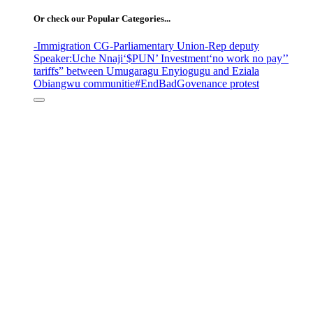
Or check our Popular Categories...
-Immigration CG
-Parliamentary Union
-Rep deputy
Speaker
:Uche Nnaji
‘$PUN’ Investment
‘no work no pay’
’
tariffs
” between Umugaragu Enyiogugu and Eziala
Obiangwu communitie
#EndBadGovenance protest