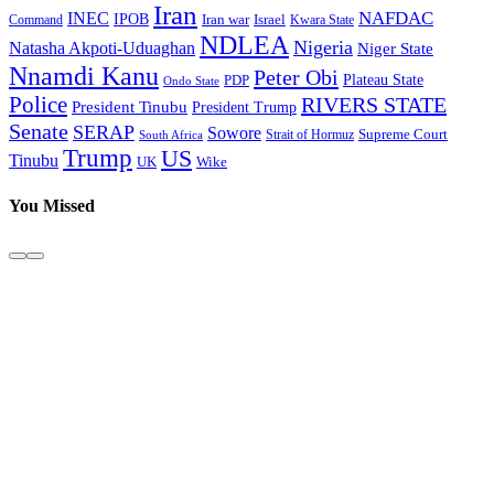
Iran
NAFDAC
INEC
IPOB
Iran war
Israel
Command
Kwara State
NDLEA
Nigeria
Natasha Akpoti-Uduaghan
Niger State
Nnamdi Kanu
Peter Obi
Plateau State
PDP
Ondo State
Police
RIVERS STATE
President Tinubu
President Trump
Senate
SERAP
Sowore
Supreme Court
Strait of Hormuz
South Africa
Trump
US
Tinubu
Wike
UK
You Missed