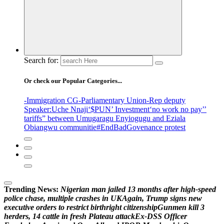
Search for:
Or check our Popular Categories...
-Immigration CG
-Parliamentary Union
-Rep deputy
Speaker
:Uche Nnaji
‘$PUN’ Investment
‘no work no pay’
’
tariffs
” between Umugaragu Enyiogugu and Eziala
Obiangwu communitie
#EndBadGovenance protest
Trending News:
N
i
g
e
r
i
a
n
m
a
n
j
a
i
l
e
d
1
3
m
o
n
t
h
s
a
f
t
e
r
h
i
g
h
-
s
p
e
e
d
p
o
l
i
c
e
c
h
a
s
e
,
m
u
l
t
i
p
l
e
c
r
a
s
h
e
s
i
n
U
K
A
g
a
i
n
,
T
r
u
m
p
s
i
g
n
s
n
e
w
e
x
e
c
u
t
i
v
e
o
r
d
e
r
s
t
o
r
e
s
t
r
i
c
t
b
i
r
t
h
r
i
g
h
t
c
i
t
i
z
e
n
s
h
i
p
G
u
n
m
e
n
k
i
l
l
3
h
e
r
d
e
r
s
,
1
4
c
a
t
t
l
e
i
n
f
r
e
s
h
P
l
a
t
e
a
u
a
t
t
a
c
k
E
x
-
D
S
S
O
f
f
i
c
e
r