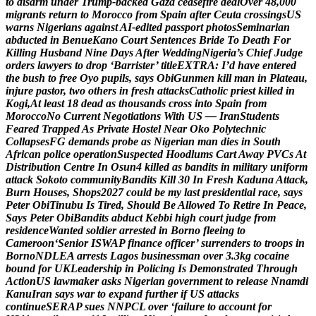
t
o
d
i
s
a
r
m
u
n
d
e
r
T
r
u
m
p
-
b
a
c
k
e
d
G
a
z
a
c
e
a
s
e
f
i
r
e
d
e
a
l
O
v
e
r
4
8
,
0
0
0
m
i
g
r
a
n
t
s
r
e
t
u
r
n
t
o
M
o
r
o
c
c
o
f
r
o
m
S
p
a
i
n
a
f
t
e
r
C
e
u
t
a
c
r
o
s
s
i
n
g
s
U
S
w
a
r
n
s
N
i
g
e
r
i
a
n
s
a
g
a
i
n
s
t
A
I
-
e
d
i
t
e
d
p
a
s
s
p
o
r
t
p
h
o
t
o
s
S
e
m
i
n
a
r
i
a
n
a
b
d
u
c
t
e
d
i
n
B
e
n
u
e
K
a
n
o
C
o
u
r
t
S
e
n
t
e
n
c
e
s
B
r
i
d
e
T
o
D
e
a
t
h
F
o
r
K
i
l
l
i
n
g
H
u
s
b
a
n
d
N
i
n
e
D
a
y
s
A
f
t
e
r
W
e
d
d
i
n
g
N
i
g
e
r
i
a
’
s
C
h
i
e
f
J
u
d
g
e
o
r
d
e
r
s
l
a
w
y
e
r
s
t
o
d
r
o
p
‘
B
a
r
r
i
s
t
e
r
’
t
i
t
l
e
E
X
T
R
A
:
I
’
d
h
a
v
e
e
n
t
e
r
e
d
t
h
e
b
u
s
h
t
o
f
r
e
e
O
y
o
p
u
p
i
l
s
,
s
a
y
s
O
b
i
G
u
n
m
e
n
k
i
l
l
m
a
n
i
n
P
l
a
t
e
a
u
,
i
n
j
u
r
e
p
a
s
t
o
r
,
t
w
o
o
t
h
e
r
s
i
n
f
r
e
s
h
a
t
t
a
c
k
s
C
a
t
h
o
l
i
c
p
r
i
e
s
t
k
i
l
l
e
d
i
n
K
o
g
i
,
A
t
l
e
a
s
t
1
8
d
e
a
d
a
s
t
h
o
u
s
a
n
d
s
c
r
o
s
s
i
n
t
o
S
p
a
i
n
f
r
o
m
M
o
r
o
c
c
o
N
o
C
u
r
r
e
n
t
N
e
g
o
t
i
a
t
i
o
n
s
W
i
t
h
U
S
—
I
r
a
n
S
t
u
d
e
n
t
s
F
e
a
r
e
d
T
r
a
p
p
e
d
A
s
P
r
i
v
a
t
e
H
o
s
t
e
l
N
e
a
r
O
k
o
P
o
l
y
t
e
c
h
n
i
c
C
o
l
l
a
p
s
e
s
F
G
d
e
m
a
n
d
s
p
r
o
b
e
a
s
N
i
g
e
r
i
a
n
m
a
n
d
i
e
s
i
n
S
o
u
t
h
A
f
r
i
c
a
n
p
o
l
i
c
e
o
p
e
r
a
t
i
o
n
S
u
s
p
e
c
t
e
d
H
o
o
d
l
u
m
s
C
a
r
t
A
w
a
y
P
V
C
s
A
t
D
i
s
t
r
i
b
u
t
i
o
n
C
e
n
t
r
e
I
n
O
s
u
n
4
k
i
l
l
e
d
a
s
b
a
n
d
i
t
s
i
n
m
i
l
i
t
a
r
y
u
n
i
f
o
r
m
a
t
t
a
c
k
S
o
k
o
t
o
c
o
m
m
u
n
i
t
y
B
a
n
d
i
t
s
K
i
l
l
3
0
I
n
F
r
e
s
h
K
a
d
u
n
a
A
t
t
a
c
k
,
B
u
r
n
H
o
u
s
e
s
,
S
h
o
p
s
2
0
2
7
c
o
u
l
d
b
e
m
y
l
a
s
t
p
r
e
s
i
d
e
n
t
i
a
l
r
a
c
e
,
s
a
y
s
P
e
t
e
r
O
b
i
T
i
n
u
b
u
I
s
T
i
r
e
d
,
S
h
o
u
l
d
B
e
A
l
l
o
w
e
d
T
o
R
e
t
i
r
e
I
n
P
e
a
c
e
,
S
a
y
s
P
e
t
e
r
O
b
i
B
a
n
d
i
t
s
a
b
d
u
c
t
K
e
b
b
i
h
i
g
h
c
o
u
r
t
j
u
d
g
e
f
r
o
m
r
e
s
i
d
e
n
c
e
W
a
n
t
e
d
s
o
l
d
i
e
r
a
r
r
e
s
t
e
d
i
n
B
o
r
n
o
f
l
e
e
i
n
g
t
o
C
a
m
e
r
o
o
n
‘
S
e
n
i
o
r
I
S
W
A
P
f
i
n
a
n
c
e
o
f
f
i
c
e
r
’
s
u
r
r
e
n
d
e
r
s
t
o
t
r
o
o
p
s
i
n
B
o
r
n
o
N
D
L
E
A
a
r
r
e
s
t
s
L
a
g
o
s
b
u
s
i
n
e
s
s
m
a
n
o
v
e
r
3
.
3
k
g
c
o
c
a
i
n
e
b
o
u
n
d
f
o
r
U
K
L
e
a
d
e
r
s
h
i
p
i
n
P
o
l
i
c
i
n
g
I
s
D
e
m
o
n
s
t
r
a
t
e
d
T
h
r
o
u
g
h
A
c
t
i
o
n
U
S
l
a
w
m
a
k
e
r
a
s
k
s
N
i
g
e
r
i
a
n
g
o
v
e
r
n
m
e
n
t
t
o
r
e
l
e
a
s
e
N
n
a
m
d
i
K
a
n
u
I
r
a
n
s
a
y
s
w
a
r
t
o
e
x
p
a
n
d
f
u
r
t
h
e
r
i
f
U
S
a
t
t
a
c
k
s
c
o
n
t
i
n
u
e
S
E
R
A
P
s
u
e
s
N
N
P
C
L
o
v
e
r
‘
f
a
i
l
u
r
e
t
o
a
c
c
o
u
n
t
f
o
r