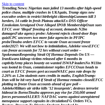
Skip to content
Trending News:
N
i
g
e
r
i
a
n
m
a
n
j
a
i
l
e
d
1
3
m
o
n
t
h
s
a
f
t
e
r
h
i
g
h
-
s
p
e
e
d
p
o
l
i
c
e
c
h
a
s
e
,
m
u
l
t
i
p
l
e
c
r
a
s
h
e
s
i
n
U
K
A
g
a
i
n
,
T
r
u
m
p
s
i
g
n
s
n
e
w
e
x
e
c
u
t
i
v
e
o
r
d
e
r
s
t
o
r
e
s
t
r
i
c
t
b
i
r
t
h
r
i
g
h
t
c
i
t
i
z
e
n
s
h
i
p
G
u
n
m
e
n
k
i
l
l
3
h
e
r
d
e
r
s
,
1
4
c
a
t
t
l
e
i
n
f
r
e
s
h
P
l
a
t
e
a
u
a
t
t
a
c
k
E
x
-
D
S
S
O
f
f
i
c
e
r
E
z
e
a
k
o
l
a
m
A
r
r
a
i
g
n
e
d
O
v
e
r
A
l
l
e
g
e
d
I
P
O
B
M
e
m
b
e
r
s
h
i
p
O
s
u
n
s
u
e
s
E
F
C
C
o
v
e
r
‘
i
l
l
e
g
a
l
’
f
r
e
e
z
i
n
g
o
f
a
c
c
o
u
n
t
,
d
e
m
a
n
d
s
N
2
b
n
d
a
m
a
g
e
s
F
a
k
e
a
g
e
n
c
y
p
r
o
b
e
:
A
d
e
y
e
m
i
r
e
j
e
c
t
s
c
l
o
s
e
d
-
d
o
o
r
R
e
p
s
q
u
i
z
I
C
P
C
u
n
c
o
v
e
r
s
t
w
o
m
o
r
e
f
a
k
e
a
g
e
n
c
i
e
s
i
n
P
F
I
P
C
p
r
o
b
e
T
i
n
u
b
u
o
r
d
e
r
s
E
F
C
C
t
o
v
a
c
a
t
e
O
s
u
n
a
c
c
o
u
n
t
f
r
e
e
z
e
o
r
d
e
r
2
0
2
7
:
W
e
w
i
l
l
n
o
t
b
o
w
t
o
i
n
t
i
m
i
d
a
t
i
o
n
,
A
d
e
l
e
k
e
v
o
w
s
E
F
C
C
c
a
n
f
r
e
e
z
e
a
c
c
o
u
n
t
s
f
o
r
7
2
h
r
s
w
i
t
h
o
u
t
c
o
u
r
t
o
r
d
e
r
–
S
p
o
k
e
s
m
a
n
R
e
o
p
e
n
i
n
g
S
t
r
a
i
t
O
f
H
o
r
m
u
z
D
e
p
e
n
d
s
O
n
U
S
—
I
r
a
n
K
w
a
r
a
k
i
d
n
a
p
v
i
c
t
i
m
s
r
e
l
e
a
s
e
d
a
f
t
e
r
6
m
o
n
t
h
s
i
n
c
a
p
t
i
v
i
t
y
A
r
m
y
p
l
a
c
e
s
b
o
u
n
t
y
o
n
w
a
n
t
e
d
I
S
W
A
P
l
e
a
d
e
r
s
N
o
₦
1
1
b
n
w
a
s
l
o
o
t
e
d
i
n
O
s
u
n
,
c
o
m
m
i
s
s
i
o
n
e
r
r
e
p
l
i
e
s
E
F
C
C
O
s
u
n
h
e
a
d
s
t
o
c
o
u
r
t
a
s
E
F
C
C
f
r
e
e
z
e
s
g
o
v
t
a
c
c
o
u
n
t
W
A
E
C
p
a
s
s
r
a
t
e
d
r
o
p
s
b
y
2
.
2
6
%
a
s
1
.
2
m
s
t
u
d
e
n
t
s
e
a
r
n
c
r
e
d
i
t
s
i
n
m
a
t
h
s
,
E
n
g
l
i
s
h
T
r
u
m
p
:
I
r
a
n
w
i
l
l
b
e
h
i
t
v
e
r
y
h
a
r
d
i
f
S
t
r
a
i
t
o
f
H
o
r
m
u
z
r
e
m
a
i
n
s
c
l
o
s
e
d
E
F
C
C
p
l
o
t
t
i
n
g
t
o
f
r
e
e
z
e
O
s
u
n
a
c
c
o
u
n
t
s
a
h
e
a
d
o
f
g
o
v
p
o
l
l
–
A
d
e
l
e
k
e
M
i
l
i
t
a
r
y
a
i
r
s
t
r
i
k
e
k
i
l
l
s
’
1
2
i
n
s
u
r
g
e
n
t
s
’
,
d
e
s
t
r
o
y
s
t
e
r
r
o
r
i
s
t
h
i
d
e
o
u
t
i
n
B
o
r
n
o
T
i
n
u
b
u
a
p
p
r
o
v
e
s
p
a
y
r
i
s
e
f
o
r
2
5
0
,
0
0
0
a
r
m
e
d
f
o
r
c
e
s
p
e
r
s
o
n
n
e
l
A
L
E
R
T
:
N
A
F
D
A
C
w
a
r
n
s
a
g
a
i
n
s
t
u
n
r
e
g
i
s
t
e
r
e
d
m
e
n
o
p
a
u
s
e
s
u
p
p
o
r
t
c
a
p
s
u
l
e
s
i
n
c
i
r
c
u
l
a
t
i
o
n
F
G
O
r
d
e
r
s
V
C
s
,