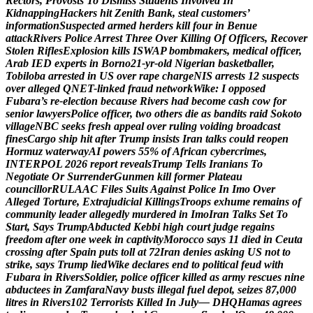
R
e
c
t
o
r
s
,
P
r
o
v
o
s
t
s
T
o
D
i
s
m
i
s
s
S
t
u
d
e
n
t
s
I
n
v
o
l
v
e
d
I
n
K
i
d
n
a
p
p
i
n
g
H
a
c
k
e
r
s
h
i
t
Z
e
n
i
t
h
B
a
n
k
,
s
t
e
a
l
c
u
s
t
o
m
e
r
s
’
i
n
f
o
r
m
a
t
i
o
n
S
u
s
p
e
c
t
e
d
a
r
m
e
d
h
e
r
d
e
r
s
k
i
l
l
f
o
u
r
i
n
B
e
n
u
e
a
t
t
a
c
k
R
i
v
e
r
s
P
o
l
i
c
e
A
r
r
e
s
t
T
h
r
e
e
O
v
e
r
K
i
l
l
i
n
g
O
f
O
f
f
i
c
e
r
s
,
R
e
c
o
v
e
r
S
t
o
l
e
n
R
i
f
l
e
s
E
x
p
l
o
s
i
o
n
k
i
l
l
s
I
S
W
A
P
b
o
m
b
m
a
k
e
r
s
,
m
e
d
i
c
a
l
o
f
f
i
c
e
r
,
A
r
a
b
I
E
D
e
x
p
e
r
t
s
i
n
B
o
r
n
o
2
1
-
y
r
-
o
l
d
N
i
g
e
r
i
a
n
b
a
s
k
e
t
b
a
l
l
e
r
,
T
o
b
i
l
o
b
a
a
r
r
e
s
t
e
d
i
n
U
S
o
v
e
r
r
a
p
e
c
h
a
r
g
e
N
I
S
a
r
r
e
s
t
s
1
2
s
u
s
p
e
c
t
s
o
v
e
r
a
l
l
e
g
e
d
Q
N
E
T
-
l
i
n
k
e
d
f
r
a
u
d
n
e
t
w
o
r
k
W
i
k
e
:
I
o
p
p
o
s
e
d
F
u
b
a
r
a
’
s
r
e
-
e
l
e
c
t
i
o
n
b
e
c
a
u
s
e
R
i
v
e
r
s
h
a
d
b
e
c
o
m
e
c
a
s
h
c
o
w
f
o
r
s
e
n
i
o
r
l
a
w
y
e
r
s
P
o
l
i
c
e
o
f
f
i
c
e
r
,
t
w
o
o
t
h
e
r
s
d
i
e
a
s
b
a
n
d
i
t
s
r
a
i
d
S
o
k
o
t
o
v
i
l
l
a
g
e
N
B
C
s
e
e
k
s
f
r
e
s
h
a
p
p
e
a
l
o
v
e
r
r
u
l
i
n
g
v
o
i
d
i
n
g
b
r
o
a
d
c
a
s
t
f
i
n
e
s
C
a
r
g
o
s
h
i
p
h
i
t
a
f
t
e
r
T
r
u
m
p
i
n
s
i
s
t
s
I
r
a
n
t
a
l
k
s
c
o
u
l
d
r
e
o
p
e
n
H
o
r
m
u
z
w
a
t
e
r
w
a
y
A
I
p
o
w
e
r
s
5
5
%
o
f
A
f
r
i
c
a
n
c
y
b
e
r
c
r
i
m
e
s
,
I
N
T
E
R
P
O
L
2
0
2
6
r
e
p
o
r
t
r
e
v
e
a
l
s
T
r
u
m
p
T
e
l
l
s
I
r
a
n
i
a
n
s
T
o
N
e
g
o
t
i
a
t
e
O
r
S
u
r
r
e
n
d
e
r
G
u
n
m
e
n
k
i
l
l
f
o
r
m
e
r
P
l
a
t
e
a
u
c
o
u
n
c
i
l
l
o
r
R
U
L
A
A
C
F
i
l
e
s
S
u
i
t
s
A
g
a
i
n
s
t
P
o
l
i
c
e
I
n
I
m
o
O
v
e
r
A
l
l
e
g
e
d
T
o
r
t
u
r
e
,
E
x
t
r
a
j
u
d
i
c
i
a
l
K
i
l
l
i
n
g
s
T
r
o
o
p
s
e
x
h
u
m
e
r
e
m
a
i
n
s
o
f
c
o
m
m
u
n
i
t
y
l
e
a
d
e
r
a
l
l
e
g
e
d
l
y
m
u
r
d
e
r
e
d
i
n
I
m
o
I
r
a
n
T
a
l
k
s
S
e
t
T
o
S
t
a
r
t
,
S
a
y
s
T
r
u
m
p
A
b
d
u
c
t
e
d
K
e
b
b
i
h
i
g
h
c
o
u
r
t
j
u
d
g
e
r
e
g
a
i
n
s
f
r
e
e
d
o
m
a
f
t
e
r
o
n
e
w
e
e
k
i
n
c
a
p
t
i
v
i
t
y
M
o
r
o
c
c
o
s
a
y
s
1
1
d
i
e
d
i
n
C
e
u
t
a
c
r
o
s
s
i
n
g
a
f
t
e
r
S
p
a
i
n
p
u
t
s
t
o
l
l
a
t
7
2
I
r
a
n
d
e
n
i
e
s
a
s
k
i
n
g
U
S
n
o
t
t
o
s
t
r
i
k
e
,
s
a
y
s
T
r
u
m
p
l
i
e
d
W
i
k
e
d
e
c
l
a
r
e
s
e
n
d
t
o
p
o
l
i
t
i
c
a
l
f
e
u
d
w
i
t
h
F
u
b
a
r
a
i
n
R
i
v
e
r
s
S
o
l
d
i
e
r
,
p
o
l
i
c
e
o
f
f
i
c
e
r
k
i
l
l
e
d
a
s
a
r
m
y
r
e
s
c
u
e
s
n
i
n
e
a
b
d
u
c
t
e
e
s
i
n
Z
a
m
f
a
r
a
N
a
v
y
b
u
s
t
s
i
l
l
e
g
a
l
f
u
e
l
d
e
p
o
t
,
s
e
i
z
e
s
8
7
,
0
0
0
l
i
t
r
e
s
i
n
R
i
v
e
r
s
1
0
2
T
e
r
r
o
r
i
s
t
s
K
i
l
l
e
d
I
n
J
u
l
y
—
D
H
Q
H
a
m
a
s
a
g
r
e
e
s