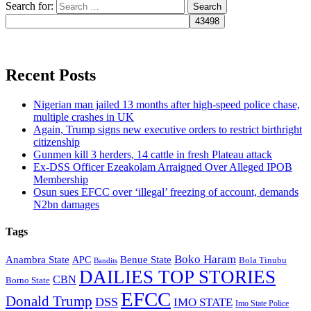
Search for:
Recent Posts
Nigerian man jailed 13 months after high-speed police chase,
multiple crashes in UK
Again, Trump signs new executive orders to restrict birthright
citizenship
Gunmen kill 3 herders, 14 cattle in fresh Plateau attack
Ex-DSS Officer Ezeakolam Arraigned Over Alleged IPOB
Membership
Osun sues EFCC over ‘illegal’ freezing of account, demands
N2bn damages
Tags
Boko Haram
Anambra State
Benue State
APC
Bola Tinubu
Bandits
DAILIES TOP STORIES
CBN
Borno State
EFCC
Donald Trump
DSS
IMO STATE
Imo State Police