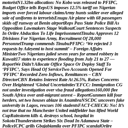
m
o
t
o
r
i
s
t
N
1
.
3
2
b
n
a
l
l
o
c
a
t
i
o
n
:
N
o
K
o
b
o
w
a
s
r
e
l
e
a
s
e
d
t
o
P
F
I
P
C
,
B
u
d
g
e
t
O
f
f
i
c
e
t
e
l
l
s
R
e
p
s
U
S
i
m
p
o
s
e
s
1
2
.
5
%
t
a
r
i
f
f
o
n
N
i
g
e
r
i
a
n
i
m
p
o
r
t
s
o
v
e
r
f
o
r
c
e
d
l
a
b
o
u
r
c
l
a
i
m
s
A
r
m
y
h
u
n
t
s
s
o
l
d
i
e
r
o
v
e
r
a
l
l
e
g
e
d
s
a
l
e
o
f
u
n
i
f
o
r
m
s
t
o
t
e
r
r
o
r
i
s
t
s
E
n
u
g
u
A
i
r
p
l
a
n
e
w
i
t
h
6
8
p
a
s
s
e
n
g
e
r
s
s
k
i
d
s
o
f
f
r
u
n
w
a
y
a
t
B
e
n
i
n
a
i
r
p
o
r
t
R
e
p
s
P
a
s
s
S
t
a
t
e
P
o
l
i
c
e
B
i
l
l
A
s
O
p
p
o
s
i
t
i
o
n
L
a
w
m
a
k
e
r
s
S
t
a
g
e
W
a
l
k
o
u
t
C
o
u
r
t
S
e
n
t
e
n
c
e
s
S
u
s
p
e
c
t
s
I
n
O
r
i
i
r
e
A
b
d
u
c
t
i
o
n
T
o
L
i
f
e
I
m
p
r
i
s
o
n
m
e
n
t
T
i
n
u
b
u
A
p
p
r
o
v
e
s
1
2
D
i
v
i
s
i
o
n
s
F
o
r
N
i
g
e
r
i
a
n
A
r
m
y
,
R
e
c
r
u
i
t
m
e
n
t
O
f
2
8
,
0
0
0
P
e
r
s
o
n
n
e
l
T
r
u
m
p
c
o
m
m
e
n
d
s
T
i
n
u
b
u
P
F
I
P
C
:
‘
W
e
r
e
j
e
c
t
e
d
3
r
e
q
u
e
s
t
s
b
y
A
d
e
y
e
m
i
t
o
h
o
s
t
s
u
m
m
i
t
’
–
F
o
r
e
i
g
n
A
f
f
a
i
r
s
M
i
n
i
s
t
e
r
T
w
o
N
i
g
e
r
i
a
n
s
j
a
i
l
e
d
s
e
v
e
n
y
e
a
r
s
f
o
r
a
r
m
e
d
r
o
b
b
e
r
y
i
n
K
u
w
a
i
t
1
7
s
t
a
t
e
s
t
o
e
x
p
e
r
i
e
n
c
e
f
l
o
o
d
i
n
g
f
r
o
m
J
u
l
y
2
1
t
o
2
7
—
R
e
p
o
r
t
W
e
D
i
d
n
’
t
A
l
l
o
c
a
t
e
O
f
f
i
c
e
S
p
a
c
e
O
r
D
e
p
l
o
y
S
t
a
f
f
T
o
‘
P
F
I
P
C
’
,
S
a
y
s
H
e
a
d
O
f
S
e
r
v
i
c
e
T
w
o
A
c
c
o
u
n
t
s
O
p
e
n
e
d
F
o
r
‘
P
F
I
P
C
’
R
e
c
o
r
d
e
d
Z
e
r
o
I
n
f
l
o
w
s
,
R
e
m
i
t
t
a
n
c
e
s
–
C
B
N
D
i
r
e
c
t
o
r
C
B
N
R
e
t
a
i
n
s
I
n
t
e
r
e
s
t
R
a
t
e
A
t
2
6
.
5
%
,
R
a
i
s
e
s
C
o
n
c
e
r
n
s
O
v
e
r
H
e
i
g
h
t
e
n
e
d
‘
G
l
o
b
a
l
U
n
c
e
r
t
a
i
n
t
i
e
s
’
E
F
C
C
:
I
m
m
i
g
r
a
t
i
o
n
C
G
n
o
t
u
n
d
e
r
i
n
v
e
s
t
i
g
a
t
i
o
n
o
v
e
r
v
i
s
a
f
r
a
u
d
a
l
l
e
g
a
t
i
o
n
s
1
6
0
,
0
0
0
f
l
e
e
S
o
u
t
h
A
f
r
i
c
a
o
v
e
r
a
n
t
i
-
m
i
g
r
a
n
t
u
n
r
e
s
t
–
R
e
p
o
r
t
G
u
n
m
e
n
k
i
l
l
f
o
u
r
h
e
r
d
e
r
s
,
s
e
t
t
w
o
h
o
u
s
e
s
a
b
l
a
z
e
i
n
A
n
a
m
b
r
a
N
S
C
D
C
u
n
c
o
v
e
r
s
f
a
k
e
u
n
i
v
e
r
s
i
t
y
i
n
L
a
g
o
s
,
r
e
s
c
u
e
s
1
0
6
s
t
u
d
e
n
t
s
F
A
C
T
-
C
H
E
C
K
:
N
o
!
I
t
’
s
n
o
t
t
r
u
e
t
h
a
t
n
o
M
a
n
c
h
e
s
t
e
r
U
n
i
t
e
d
m
i
d
f
i
e
l
d
e
r
h
a
s
l
i
f
t
e
d
W
o
r
l
d
C
u
p
R
a
i
n
s
t
o
r
m
k
i
l
l
s
4
,
d
e
s
t
r
o
y
s
s
c
h
o
o
l
,
h
o
s
p
i
t
a
l
i
n
S
o
k
o
t
o
T
h
u
n
d
e
r
s
t
o
r
m
S
t
r
i
k
e
s
S
i
x
D
e
a
d
I
n
A
d
a
m
a
w
a
S
t
a
t
e
–
P
o
l
i
c
e
I
C
P
C
g
r
i
l
l
s
G
b
a
j
a
b
i
a
m
i
l
a
o
v
e
r
P
F
I
P
C
s
c
a
n
d
a
l
O
r
i
i
r
e