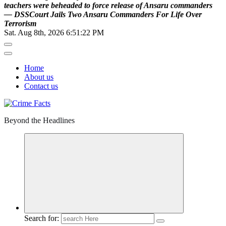
t
e
a
c
h
e
r
s
w
e
r
e
b
e
h
e
a
d
e
d
t
o
f
o
r
c
e
r
e
l
e
a
s
e
o
f
A
n
s
a
r
u
c
o
m
m
a
n
d
e
r
s
—
D
S
S
C
o
u
r
t
J
a
i
l
s
T
w
o
A
n
s
a
r
u
C
o
m
m
a
n
d
e
r
s
F
o
r
L
i
f
e
O
v
e
r
T
e
r
r
o
r
i
s
m
Sat. Aug 8th, 2026
6:51:23 PM
Home
About us
Contact us
Beyond the Headlines
Search for: