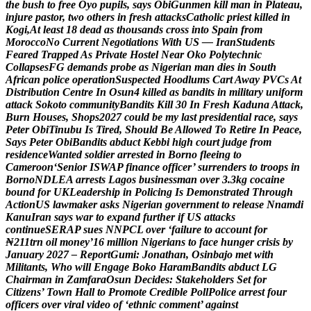
t
h
e
b
u
s
h
t
o
f
r
e
e
O
y
o
p
u
p
i
l
s
,
s
a
y
s
O
b
i
G
u
n
m
e
n
k
i
l
l
m
a
n
i
n
P
l
a
t
e
a
u
,
i
n
j
u
r
e
p
a
s
t
o
r
,
t
w
o
o
t
h
e
r
s
i
n
f
r
e
s
h
a
t
t
a
c
k
s
C
a
t
h
o
l
i
c
p
r
i
e
s
t
k
i
l
l
e
d
i
n
K
o
g
i
,
A
t
l
e
a
s
t
1
8
d
e
a
d
a
s
t
h
o
u
s
a
n
d
s
c
r
o
s
s
i
n
t
o
S
p
a
i
n
f
r
o
m
M
o
r
o
c
c
o
N
o
C
u
r
r
e
n
t
N
e
g
o
t
i
a
t
i
o
n
s
W
i
t
h
U
S
—
I
r
a
n
S
t
u
d
e
n
t
s
F
e
a
r
e
d
T
r
a
p
p
e
d
A
s
P
r
i
v
a
t
e
H
o
s
t
e
l
N
e
a
r
O
k
o
P
o
l
y
t
e
c
h
n
i
c
C
o
l
l
a
p
s
e
s
F
G
d
e
m
a
n
d
s
p
r
o
b
e
a
s
N
i
g
e
r
i
a
n
m
a
n
d
i
e
s
i
n
S
o
u
t
h
A
f
r
i
c
a
n
p
o
l
i
c
e
o
p
e
r
a
t
i
o
n
S
u
s
p
e
c
t
e
d
H
o
o
d
l
u
m
s
C
a
r
t
A
w
a
y
P
V
C
s
A
t
D
i
s
t
r
i
b
u
t
i
o
n
C
e
n
t
r
e
I
n
O
s
u
n
4
k
i
l
l
e
d
a
s
b
a
n
d
i
t
s
i
n
m
i
l
i
t
a
r
y
u
n
i
f
o
r
m
a
t
t
a
c
k
S
o
k
o
t
o
c
o
m
m
u
n
i
t
y
B
a
n
d
i
t
s
K
i
l
l
3
0
I
n
F
r
e
s
h
K
a
d
u
n
a
A
t
t
a
c
k
,
B
u
r
n
H
o
u
s
e
s
,
S
h
o
p
s
2
0
2
7
c
o
u
l
d
b
e
m
y
l
a
s
t
p
r
e
s
i
d
e
n
t
i
a
l
r
a
c
e
,
s
a
y
s
P
e
t
e
r
O
b
i
T
i
n
u
b
u
I
s
T
i
r
e
d
,
S
h
o
u
l
d
B
e
A
l
l
o
w
e
d
T
o
R
e
t
i
r
e
I
n
P
e
a
c
e
,
S
a
y
s
P
e
t
e
r
O
b
i
B
a
n
d
i
t
s
a
b
d
u
c
t
K
e
b
b
i
h
i
g
h
c
o
u
r
t
j
u
d
g
e
f
r
o
m
r
e
s
i
d
e
n
c
e
W
a
n
t
e
d
s
o
l
d
i
e
r
a
r
r
e
s
t
e
d
i
n
B
o
r
n
o
f
l
e
e
i
n
g
t
o
C
a
m
e
r
o
o
n
‘
S
e
n
i
o
r
I
S
W
A
P
f
i
n
a
n
c
e
o
f
f
i
c
e
r
’
s
u
r
r
e
n
d
e
r
s
t
o
t
r
o
o
p
s
i
n
B
o
r
n
o
N
D
L
E
A
a
r
r
e
s
t
s
L
a
g
o
s
b
u
s
i
n
e
s
s
m
a
n
o
v
e
r
3
.
3
k
g
c
o
c
a
i
n
e
b
o
u
n
d
f
o
r
U
K
L
e
a
d
e
r
s
h
i
p
i
n
P
o
l
i
c
i
n
g
I
s
D
e
m
o
n
s
t
r
a
t
e
d
T
h
r
o
u
g
h
A
c
t
i
o
n
U
S
l
a
w
m
a
k
e
r
a
s
k
s
N
i
g
e
r
i
a
n
g
o
v
e
r
n
m
e
n
t
t
o
r
e
l
e
a
s
e
N
n
a
m
d
i
K
a
n
u
I
r
a
n
s
a
y
s
w
a
r
t
o
e
x
p
a
n
d
f
u
r
t
h
e
r
i
f
U
S
a
t
t
a
c
k
s
c
o
n
t
i
n
u
e
S
E
R
A
P
s
u
e
s
N
N
P
C
L
o
v
e
r
‘
f
a
i
l
u
r
e
t
o
a
c
c
o
u
n
t
f
o
r
₦
2
1
1
t
r
n
o
i
l
m
o
n
e
y
’
1
6
m
i
l
l
i
o
n
N
i
g
e
r
i
a
n
s
t
o
f
a
c
e
h
u
n
g
e
r
c
r
i
s
i
s
b
y
J
a
n
u
a
r
y
2
0
2
7
–
R
e
p
o
r
t
G
u
m
i
:
J
o
n
a
t
h
a
n
,
O
s
i
n
b
a
j
o
m
e
t
w
i
t
h
M
i
l
i
t
a
n
t
s
,
W
h
o
w
i
l
l
E
n
g
a
g
e
B
o
k
o
H
a
r
a
m
B
a
n
d
i
t
s
a
b
d
u
c
t
L
G
C
h
a
i
r
m
a
n
i
n
Z
a
m
f
a
r
a
O
s
u
n
D
e
c
i
d
e
s
:
S
t
a
k
e
h
o
l
d
e
r
s
S
e
t
f
o
r
C
i
t
i
z
e
n
s
’
T
o
w
n
H
a
l
l
t
o
P
r
o
m
o
t
e
C
r
e
d
i
b
l
e
P
o
l
l
P
o
l
i
c
e
a
r
r
e
s
t
f
o
u
r
o
f
f
i
c
e
r
s
o
v
e
r
v
i
r
a
l
v
i
d
e
o
o
f
‘
e
t
h
n
i
c
c
o
m
m
e
n
t
’
a
g
a
i
n
s
t