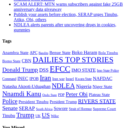
SCAM ALERT: MTN warns subscribers against fake 25GB
anniversary data giveaway
Publish your assets before election, SERAP urges Tinubu,
Atiku, Obi, others
NDLEA alerts parents after uncovering drugs in cookies,
gummies
Tags
Boko Haram
Anambra State
Benue State
APC
Bola Tinubu
Bandits
DAILIES TOP STORIES
CBN
Borno State
EFCC
Donald Trump
DSS
IMO STATE
Imo State Police
Iran
NAFDAC
INEC
IPOB
Iran war
Israel
Command
Kwara State
NDLEA
Nigeria
Natasha Akpoti-Uduaghan
Niger State
Nnamdi Kanu
Peter Obi
Plateau State
PDP
Ondo State
Police
RIVERS STATE
President Tinubu
President Trump
Senate
SERAP
Sowore
Strait of Hormuz
Supreme Court
South Africa
Trump
US
Tinubu
Wike
UK
You Missed