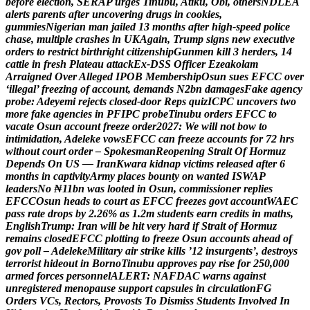
b
e
f
o
r
e
e
l
e
c
t
i
o
n
,
S
E
R
A
P
u
r
g
e
s
T
i
n
u
b
u
,
A
t
i
k
u
,
O
b
i
,
o
t
h
e
r
s
N
D
L
E
A
a
l
e
r
t
s
p
a
r
e
n
t
s
a
f
t
e
r
u
n
c
o
v
e
r
i
n
g
d
r
u
g
s
i
n
c
o
o
k
i
e
s
,
g
u
m
m
i
e
s
N
i
g
e
r
i
a
n
m
a
n
j
a
i
l
e
d
1
3
m
o
n
t
h
s
a
f
t
e
r
h
i
g
h
-
s
p
e
e
d
p
o
l
i
c
e
c
h
a
s
e
,
m
u
l
t
i
p
l
e
c
r
a
s
h
e
s
i
n
U
K
A
g
a
i
n
,
T
r
u
m
p
s
i
g
n
s
n
e
w
e
x
e
c
u
t
i
v
e
o
r
d
e
r
s
t
o
r
e
s
t
r
i
c
t
b
i
r
t
h
r
i
g
h
t
c
i
t
i
z
e
n
s
h
i
p
G
u
n
m
e
n
k
i
l
l
3
h
e
r
d
e
r
s
,
1
4
c
a
t
t
l
e
i
n
f
r
e
s
h
P
l
a
t
e
a
u
a
t
t
a
c
k
E
x
-
D
S
S
O
f
f
i
c
e
r
E
z
e
a
k
o
l
a
m
A
r
r
a
i
g
n
e
d
O
v
e
r
A
l
l
e
g
e
d
I
P
O
B
M
e
m
b
e
r
s
h
i
p
O
s
u
n
s
u
e
s
E
F
C
C
o
v
e
r
‘
i
l
l
e
g
a
l
’
f
r
e
e
z
i
n
g
o
f
a
c
c
o
u
n
t
,
d
e
m
a
n
d
s
N
2
b
n
d
a
m
a
g
e
s
F
a
k
e
a
g
e
n
c
y
p
r
o
b
e
:
A
d
e
y
e
m
i
r
e
j
e
c
t
s
c
l
o
s
e
d
-
d
o
o
r
R
e
p
s
q
u
i
z
I
C
P
C
u
n
c
o
v
e
r
s
t
w
o
m
o
r
e
f
a
k
e
a
g
e
n
c
i
e
s
i
n
P
F
I
P
C
p
r
o
b
e
T
i
n
u
b
u
o
r
d
e
r
s
E
F
C
C
t
o
v
a
c
a
t
e
O
s
u
n
a
c
c
o
u
n
t
f
r
e
e
z
e
o
r
d
e
r
2
0
2
7
:
W
e
w
i
l
l
n
o
t
b
o
w
t
o
i
n
t
i
m
i
d
a
t
i
o
n
,
A
d
e
l
e
k
e
v
o
w
s
E
F
C
C
c
a
n
f
r
e
e
z
e
a
c
c
o
u
n
t
s
f
o
r
7
2
h
r
s
w
i
t
h
o
u
t
c
o
u
r
t
o
r
d
e
r
–
S
p
o
k
e
s
m
a
n
R
e
o
p
e
n
i
n
g
S
t
r
a
i
t
O
f
H
o
r
m
u
z
D
e
p
e
n
d
s
O
n
U
S
—
I
r
a
n
K
w
a
r
a
k
i
d
n
a
p
v
i
c
t
i
m
s
r
e
l
e
a
s
e
d
a
f
t
e
r
6
m
o
n
t
h
s
i
n
c
a
p
t
i
v
i
t
y
A
r
m
y
p
l
a
c
e
s
b
o
u
n
t
y
o
n
w
a
n
t
e
d
I
S
W
A
P
l
e
a
d
e
r
s
N
o
₦
1
1
b
n
w
a
s
l
o
o
t
e
d
i
n
O
s
u
n
,
c
o
m
m
i
s
s
i
o
n
e
r
r
e
p
l
i
e
s
E
F
C
C
O
s
u
n
h
e
a
d
s
t
o
c
o
u
r
t
a
s
E
F
C
C
f
r
e
e
z
e
s
g
o
v
t
a
c
c
o
u
n
t
W
A
E
C
p
a
s
s
r
a
t
e
d
r
o
p
s
b
y
2
.
2
6
%
a
s
1
.
2
m
s
t
u
d
e
n
t
s
e
a
r
n
c
r
e
d
i
t
s
i
n
m
a
t
h
s
,
E
n
g
l
i
s
h
T
r
u
m
p
:
I
r
a
n
w
i
l
l
b
e
h
i
t
v
e
r
y
h
a
r
d
i
f
S
t
r
a
i
t
o
f
H
o
r
m
u
z
r
e
m
a
i
n
s
c
l
o
s
e
d
E
F
C
C
p
l
o
t
t
i
n
g
t
o
f
r
e
e
z
e
O
s
u
n
a
c
c
o
u
n
t
s
a
h
e
a
d
o
f
g
o
v
p
o
l
l
–
A
d
e
l
e
k
e
M
i
l
i
t
a
r
y
a
i
r
s
t
r
i
k
e
k
i
l
l
s
’
1
2
i
n
s
u
r
g
e
n
t
s
’
,
d
e
s
t
r
o
y
s
t
e
r
r
o
r
i
s
t
h
i
d
e
o
u
t
i
n
B
o
r
n
o
T
i
n
u
b
u
a
p
p
r
o
v
e
s
p
a
y
r
i
s
e
f
o
r
2
5
0
,
0
0
0
a
r
m
e
d
f
o
r
c
e
s
p
e
r
s
o
n
n
e
l
A
L
E
R
T
:
N
A
F
D
A
C
w
a
r
n
s
a
g
a
i
n
s
t
u
n
r
e
g
i
s
t
e
r
e
d
m
e
n
o
p
a
u
s
e
s
u
p
p
o
r
t
c
a
p
s
u
l
e
s
i
n
c
i
r
c
u
l
a
t
i
o
n
F
G
O
r
d
e
r
s
V
C
s
,
R
e
c
t
o
r
s
,
P
r
o
v
o
s
t
s
T
o
D
i
s
m
i
s
s
S
t
u
d
e
n
t
s
I
n
v
o
l
v
e
d
I
n