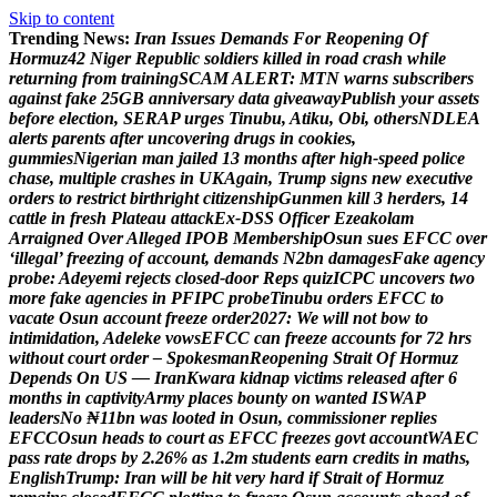
Skip to content
Trending News:
I
r
a
n
I
s
s
u
e
s
D
e
m
a
n
d
s
F
o
r
R
e
o
p
e
n
i
n
g
O
f
H
o
r
m
u
z
4
2
N
i
g
e
r
R
e
p
u
b
l
i
c
s
o
l
d
i
e
r
s
k
i
l
l
e
d
i
n
r
o
a
d
c
r
a
s
h
w
h
i
l
e
r
e
t
u
r
n
i
n
g
f
r
o
m
t
r
a
i
n
i
n
g
S
C
A
M
A
L
E
R
T
:
M
T
N
w
a
r
n
s
s
u
b
s
c
r
i
b
e
r
s
a
g
a
i
n
s
t
f
a
k
e
2
5
G
B
a
n
n
i
v
e
r
s
a
r
y
d
a
t
a
g
i
v
e
a
w
a
y
P
u
b
l
i
s
h
y
o
u
r
a
s
s
e
t
s
b
e
f
o
r
e
e
l
e
c
t
i
o
n
,
S
E
R
A
P
u
r
g
e
s
T
i
n
u
b
u
,
A
t
i
k
u
,
O
b
i
,
o
t
h
e
r
s
N
D
L
E
A
a
l
e
r
t
s
p
a
r
e
n
t
s
a
f
t
e
r
u
n
c
o
v
e
r
i
n
g
d
r
u
g
s
i
n
c
o
o
k
i
e
s
,
g
u
m
m
i
e
s
N
i
g
e
r
i
a
n
m
a
n
j
a
i
l
e
d
1
3
m
o
n
t
h
s
a
f
t
e
r
h
i
g
h
-
s
p
e
e
d
p
o
l
i
c
e
c
h
a
s
e
,
m
u
l
t
i
p
l
e
c
r
a
s
h
e
s
i
n
U
K
A
g
a
i
n
,
T
r
u
m
p
s
i
g
n
s
n
e
w
e
x
e
c
u
t
i
v
e
o
r
d
e
r
s
t
o
r
e
s
t
r
i
c
t
b
i
r
t
h
r
i
g
h
t
c
i
t
i
z
e
n
s
h
i
p
G
u
n
m
e
n
k
i
l
l
3
h
e
r
d
e
r
s
,
1
4
c
a
t
t
l
e
i
n
f
r
e
s
h
P
l
a
t
e
a
u
a
t
t
a
c
k
E
x
-
D
S
S
O
f
f
i
c
e
r
E
z
e
a
k
o
l
a
m
A
r
r
a
i
g
n
e
d
O
v
e
r
A
l
l
e
g
e
d
I
P
O
B
M
e
m
b
e
r
s
h
i
p
O
s
u
n
s
u
e
s
E
F
C
C
o
v
e
r
‘
i
l
l
e
g
a
l
’
f
r
e
e
z
i
n
g
o
f
a
c
c
o
u
n
t
,
d
e
m
a
n
d
s
N
2
b
n
d
a
m
a
g
e
s
F
a
k
e
a
g
e
n
c
y
p
r
o
b
e
:
A
d
e
y
e
m
i
r
e
j
e
c
t
s
c
l
o
s
e
d
-
d
o
o
r
R
e
p
s
q
u
i
z
I
C
P
C
u
n
c
o
v
e
r
s
t
w
o
m
o
r
e
f
a
k
e
a
g
e
n
c
i
e
s
i
n
P
F
I
P
C
p
r
o
b
e
T
i
n
u
b
u
o
r
d
e
r
s
E
F
C
C
t
o
v
a
c
a
t
e
O
s
u
n
a
c
c
o
u
n
t
f
r
e
e
z
e
o
r
d
e
r
2
0
2
7
:
W
e
w
i
l
l
n
o
t
b
o
w
t
o
i
n
t
i
m
i
d
a
t
i
o
n
,
A
d
e
l
e
k
e
v
o
w
s
E
F
C
C
c
a
n
f
r
e
e
z
e
a
c
c
o
u
n
t
s
f
o
r
7
2
h
r
s
w
i
t
h
o
u
t
c
o
u
r
t
o
r
d
e
r
–
S
p
o
k
e
s
m
a
n
R
e
o
p
e
n
i
n
g
S
t
r
a
i
t
O
f
H
o
r
m
u
z
D
e
p
e
n
d
s
O
n
U
S
—
I
r
a
n
K
w
a
r
a
k
i
d
n
a
p
v
i
c
t
i
m
s
r
e
l
e
a
s
e
d
a
f
t
e
r
6
m
o
n
t
h
s
i
n
c
a
p
t
i
v
i
t
y
A
r
m
y
p
l
a
c
e
s
b
o
u
n
t
y
o
n
w
a
n
t
e
d
I
S
W
A
P
l
e
a
d
e
r
s
N
o
₦
1
1
b
n
w
a
s
l
o
o
t
e
d
i
n
O
s
u
n
,
c
o
m
m
i
s
s
i
o
n
e
r
r
e
p
l
i
e
s
E
F
C
C
O
s
u
n
h
e
a
d
s
t
o
c
o
u
r
t
a
s
E
F
C
C
f
r
e
e
z
e
s
g
o
v
t
a
c
c
o
u
n
t
W
A
E
C
p
a
s
s
r
a
t
e
d
r
o
p
s
b
y
2
.
2
6
%
a
s
1
.
2
m
s
t
u
d
e
n
t
s
e
a
r
n
c
r
e
d
i
t
s
i
n
m
a
t
h
s
,
E
n
g
l
i
s
h
T
r
u
m
p
:
I
r
a
n
w
i
l
l
b
e
h
i
t
v
e
r
y
h
a
r
d
i
f
S
t
r
a
i
t
o
f
H
o
r
m
u
z