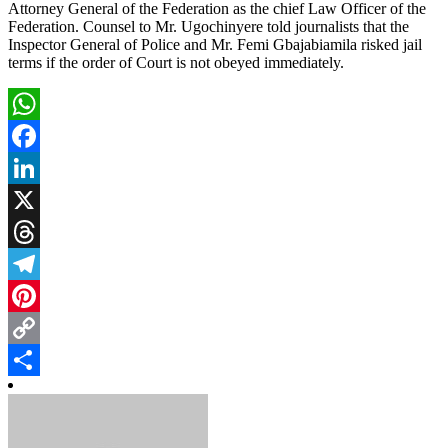
Attorney General of the Federation as the chief Law Officer of the
Federation. Counsel to Mr. Ugochinyere told journalists that the
Inspector General of Police and Mr. Femi Gbajabiamila risked jail
terms if the order of Court is not obeyed immediately.
WhatsApp
Facebook
LinkedIn
X
Threads
Telegram
Pinterest
Copy
Link
Share