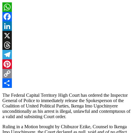
WhatsApp
Facebook
LinkedIn
X
Threads
Telegram
Pinterest
Copy
Link
Share
The Federal Capital Territory High Court has ordered the Inspector
General of Police to immediately release the Spokesperson of the
Coalition of United Political Parties, Ikenga Imo Ugochinyere
unconditionally as his arrest is illegal, unlawful and contemptuous of
a valid and subsisting Court order.
Ruling in a Motion brought by Chibuzor Ezike, Counsel to Ikenga
Imo Ugochinyere, the Court declared as null, void and of no effect