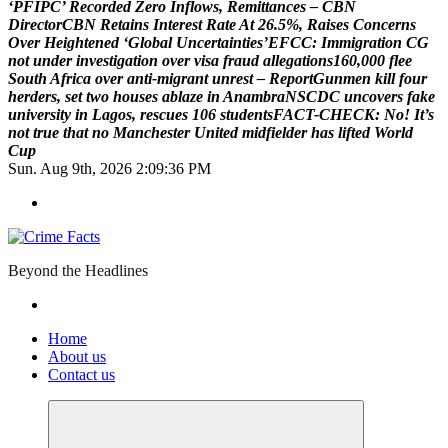
‘
P
F
I
P
C
’
R
e
c
o
r
d
e
d
Z
e
r
o
I
n
f
l
o
w
s
,
R
e
m
i
t
t
a
n
c
e
s
–
C
B
N
D
i
r
e
c
t
o
r
C
B
N
R
e
t
a
i
n
s
I
n
t
e
r
e
s
t
R
a
t
e
A
t
2
6
.
5
%
,
R
a
i
s
e
s
C
o
n
c
e
r
n
s
O
v
e
r
H
e
i
g
h
t
e
n
e
d
‘
G
l
o
b
a
l
U
n
c
e
r
t
a
i
n
t
i
e
s
’
E
F
C
C
:
I
m
m
i
g
r
a
t
i
o
n
C
G
n
o
t
u
n
d
e
r
i
n
v
e
s
t
i
g
a
t
i
o
n
o
v
e
r
v
i
s
a
f
r
a
u
d
a
l
l
e
g
a
t
i
o
n
s
1
6
0
,
0
0
0
f
l
e
e
S
o
u
t
h
A
f
r
i
c
a
o
v
e
r
a
n
t
i
-
m
i
g
r
a
n
t
u
n
r
e
s
t
–
R
e
p
o
r
t
G
u
n
m
e
n
k
i
l
l
f
o
u
r
h
e
r
d
e
r
s
,
s
e
t
t
w
o
h
o
u
s
e
s
a
b
l
a
z
e
i
n
A
n
a
m
b
r
a
N
S
C
D
C
u
n
c
o
v
e
r
s
f
a
k
e
u
n
i
v
e
r
s
i
t
y
i
n
L
a
g
o
s
,
r
e
s
c
u
e
s
1
0
6
s
t
u
d
e
n
t
s
F
A
C
T
-
C
H
E
C
K
:
N
o
!
I
t
’
s
n
o
t
t
r
u
e
t
h
a
t
n
o
M
a
n
c
h
e
s
t
e
r
U
n
i
t
e
d
m
i
d
f
i
e
l
d
e
r
h
a
s
l
i
f
t
e
d
W
o
r
l
d
C
u
p
Sun. Aug 9th, 2026
2:09:37 PM
Beyond the Headlines
Home
About us
Contact us