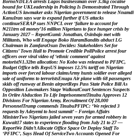
B
o
r
n
o
N
D
L
E
A
a
r
r
e
s
t
s
L
a
g
o
s
b
u
s
i
n
e
s
s
m
a
n
o
v
e
r
3
.
3
k
g
c
o
c
a
i
n
e
b
o
u
n
d
f
o
r
U
K
L
e
a
d
e
r
s
h
i
p
i
n
P
o
l
i
c
i
n
g
I
s
D
e
m
o
n
s
t
r
a
t
e
d
T
h
r
o
u
g
h
A
c
t
i
o
n
U
S
l
a
w
m
a
k
e
r
a
s
k
s
N
i
g
e
r
i
a
n
g
o
v
e
r
n
m
e
n
t
t
o
r
e
l
e
a
s
e
N
n
a
m
d
i
K
a
n
u
I
r
a
n
s
a
y
s
w
a
r
t
o
e
x
p
a
n
d
f
u
r
t
h
e
r
i
f
U
S
a
t
t
a
c
k
s
c
o
n
t
i
n
u
e
S
E
R
A
P
s
u
e
s
N
N
P
C
L
o
v
e
r
‘
f
a
i
l
u
r
e
t
o
a
c
c
o
u
n
t
f
o
r
₦
2
1
1
t
r
n
o
i
l
m
o
n
e
y
’
1
6
m
i
l
l
i
o
n
N
i
g
e
r
i
a
n
s
t
o
f
a
c
e
h
u
n
g
e
r
c
r
i
s
i
s
b
y
J
a
n
u
a
r
y
2
0
2
7
–
R
e
p
o
r
t
G
u
m
i
:
J
o
n
a
t
h
a
n
,
O
s
i
n
b
a
j
o
m
e
t
w
i
t
h
M
i
l
i
t
a
n
t
s
,
W
h
o
w
i
l
l
E
n
g
a
g
e
B
o
k
o
H
a
r
a
m
B
a
n
d
i
t
s
a
b
d
u
c
t
L
G
C
h
a
i
r
m
a
n
i
n
Z
a
m
f
a
r
a
O
s
u
n
D
e
c
i
d
e
s
:
S
t
a
k
e
h
o
l
d
e
r
s
S
e
t
f
o
r
C
i
t
i
z
e
n
s
’
T
o
w
n
H
a
l
l
t
o
P
r
o
m
o
t
e
C
r
e
d
i
b
l
e
P
o
l
l
P
o
l
i
c
e
a
r
r
e
s
t
f
o
u
r
o
f
f
i
c
e
r
s
o
v
e
r
v
i
r
a
l
v
i
d
e
o
o
f
‘
e
t
h
n
i
c
c
o
m
m
e
n
t
’
a
g
a
i
n
s
t
m
o
t
o
r
i
s
t
N
1
.
3
2
b
n
a
l
l
o
c
a
t
i
o
n
:
N
o
K
o
b
o
w
a
s
r
e
l
e
a
s
e
d
t
o
P
F
I
P
C
,
B
u
d
g
e
t
O
f
f
i
c
e
t
e
l
l
s
R
e
p
s
U
S
i
m
p
o
s
e
s
1
2
.
5
%
t
a
r
i
f
f
o
n
N
i
g
e
r
i
a
n
i
m
p
o
r
t
s
o
v
e
r
f
o
r
c
e
d
l
a
b
o
u
r
c
l
a
i
m
s
A
r
m
y
h
u
n
t
s
s
o
l
d
i
e
r
o
v
e
r
a
l
l
e
g
e
d
s
a
l
e
o
f
u
n
i
f
o
r
m
s
t
o
t
e
r
r
o
r
i
s
t
s
E
n
u
g
u
A
i
r
p
l
a
n
e
w
i
t
h
6
8
p
a
s
s
e
n
g
e
r
s
s
k
i
d
s
o
f
f
r
u
n
w
a
y
a
t
B
e
n
i
n
a
i
r
p
o
r
t
R
e
p
s
P
a
s
s
S
t
a
t
e
P
o
l
i
c
e
B
i
l
l
A
s
O
p
p
o
s
i
t
i
o
n
L
a
w
m
a
k
e
r
s
S
t
a
g
e
W
a
l
k
o
u
t
C
o
u
r
t
S
e
n
t
e
n
c
e
s
S
u
s
p
e
c
t
s
I
n
O
r
i
i
r
e
A
b
d
u
c
t
i
o
n
T
o
L
i
f
e
I
m
p
r
i
s
o
n
m
e
n
t
T
i
n
u
b
u
A
p
p
r
o
v
e
s
1
2
D
i
v
i
s
i
o
n
s
F
o
r
N
i
g
e
r
i
a
n
A
r
m
y
,
R
e
c
r
u
i
t
m
e
n
t
O
f
2
8
,
0
0
0
P
e
r
s
o
n
n
e
l
T
r
u
m
p
c
o
m
m
e
n
d
s
T
i
n
u
b
u
P
F
I
P
C
:
‘
W
e
r
e
j
e
c
t
e
d
3
r
e
q
u
e
s
t
s
b
y
A
d
e
y
e
m
i
t
o
h
o
s
t
s
u
m
m
i
t
’
–
F
o
r
e
i
g
n
A
f
f
a
i
r
s
M
i
n
i
s
t
e
r
T
w
o
N
i
g
e
r
i
a
n
s
j
a
i
l
e
d
s
e
v
e
n
y
e
a
r
s
f
o
r
a
r
m
e
d
r
o
b
b
e
r
y
i
n
K
u
w
a
i
t
1
7
s
t
a
t
e
s
t
o
e
x
p
e
r
i
e
n
c
e
f
l
o
o
d
i
n
g
f
r
o
m
J
u
l
y
2
1
t
o
2
7
—
R
e
p
o
r
t
W
e
D
i
d
n
’
t
A
l
l
o
c
a
t
e
O
f
f
i
c
e
S
p
a
c
e
O
r
D
e
p
l
o
y
S
t
a
f
f
T
o
‘
P
F
I
P
C
’
,
S
a
y
s
H
e
a
d
O
f
S
e
r
v
i
c
e
T
w
o
A
c
c
o
u
n
t
s
O
p
e
n
e
d
F
o
r