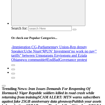
Search for:
Or check our Popular Categories...
-Immigration CG
-Parliamentary Union
-Rep deputy
Speaker
:Uche Nnaji
‘$PUN’ Investment
‘no work no pay’
’
tariffs
” between Umugaragu Enyiogugu and Eziala
Obiangwu communitie
#EndBadGovenance protest
Trending News:
I
r
a
n
I
s
s
u
e
s
D
e
m
a
n
d
s
F
o
r
R
e
o
p
e
n
i
n
g
O
f
H
o
r
m
u
z
4
2
N
i
g
e
r
R
e
p
u
b
l
i
c
s
o
l
d
i
e
r
s
k
i
l
l
e
d
i
n
r
o
a
d
c
r
a
s
h
w
h
i
l
e
r
e
t
u
r
n
i
n
g
f
r
o
m
t
r
a
i
n
i
n
g
S
C
A
M
A
L
E
R
T
:
M
T
N
w
a
r
n
s
s
u
b
s
c
r
i
b
e
r
s
a
g
a
i
n
s
t
f
a
k
e
2
5
G
B
a
n
n
i
v
e
r
s
a
r
y
d
a
t
a
g
i
v
e
a
w
a
y
P
u
b
l
i
s
h
y
o
u
r
a
s
s
e
t
s