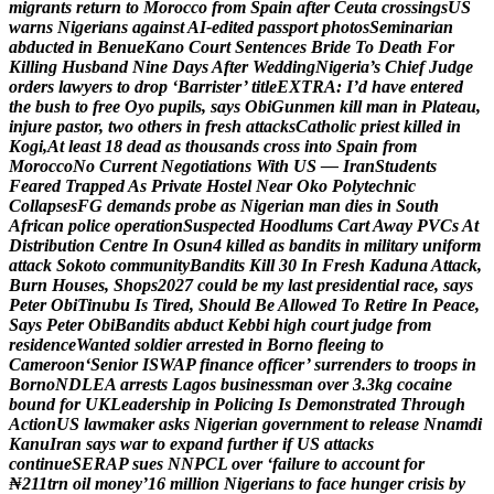
m
i
g
r
a
n
t
s
r
e
t
u
r
n
t
o
M
o
r
o
c
c
o
f
r
o
m
S
p
a
i
n
a
f
t
e
r
C
e
u
t
a
c
r
o
s
s
i
n
g
s
U
S
w
a
r
n
s
N
i
g
e
r
i
a
n
s
a
g
a
i
n
s
t
A
I
-
e
d
i
t
e
d
p
a
s
s
p
o
r
t
p
h
o
t
o
s
S
e
m
i
n
a
r
i
a
n
a
b
d
u
c
t
e
d
i
n
B
e
n
u
e
K
a
n
o
C
o
u
r
t
S
e
n
t
e
n
c
e
s
B
r
i
d
e
T
o
D
e
a
t
h
F
o
r
K
i
l
l
i
n
g
H
u
s
b
a
n
d
N
i
n
e
D
a
y
s
A
f
t
e
r
W
e
d
d
i
n
g
N
i
g
e
r
i
a
’
s
C
h
i
e
f
J
u
d
g
e
o
r
d
e
r
s
l
a
w
y
e
r
s
t
o
d
r
o
p
‘
B
a
r
r
i
s
t
e
r
’
t
i
t
l
e
E
X
T
R
A
:
I
’
d
h
a
v
e
e
n
t
e
r
e
d
t
h
e
b
u
s
h
t
o
f
r
e
e
O
y
o
p
u
p
i
l
s
,
s
a
y
s
O
b
i
G
u
n
m
e
n
k
i
l
l
m
a
n
i
n
P
l
a
t
e
a
u
,
i
n
j
u
r
e
p
a
s
t
o
r
,
t
w
o
o
t
h
e
r
s
i
n
f
r
e
s
h
a
t
t
a
c
k
s
C
a
t
h
o
l
i
c
p
r
i
e
s
t
k
i
l
l
e
d
i
n
K
o
g
i
,
A
t
l
e
a
s
t
1
8
d
e
a
d
a
s
t
h
o
u
s
a
n
d
s
c
r
o
s
s
i
n
t
o
S
p
a
i
n
f
r
o
m
M
o
r
o
c
c
o
N
o
C
u
r
r
e
n
t
N
e
g
o
t
i
a
t
i
o
n
s
W
i
t
h
U
S
—
I
r
a
n
S
t
u
d
e
n
t
s
F
e
a
r
e
d
T
r
a
p
p
e
d
A
s
P
r
i
v
a
t
e
H
o
s
t
e
l
N
e
a
r
O
k
o
P
o
l
y
t
e
c
h
n
i
c
C
o
l
l
a
p
s
e
s
F
G
d
e
m
a
n
d
s
p
r
o
b
e
a
s
N
i
g
e
r
i
a
n
m
a
n
d
i
e
s
i
n
S
o
u
t
h
A
f
r
i
c
a
n
p
o
l
i
c
e
o
p
e
r
a
t
i
o
n
S
u
s
p
e
c
t
e
d
H
o
o
d
l
u
m
s
C
a
r
t
A
w
a
y
P
V
C
s
A
t
D
i
s
t
r
i
b
u
t
i
o
n
C
e
n
t
r
e
I
n
O
s
u
n
4
k
i
l
l
e
d
a
s
b
a
n
d
i
t
s
i
n
m
i
l
i
t
a
r
y
u
n
i
f
o
r
m
a
t
t
a
c
k
S
o
k
o
t
o
c
o
m
m
u
n
i
t
y
B
a
n
d
i
t
s
K
i
l
l
3
0
I
n
F
r
e
s
h
K
a
d
u
n
a
A
t
t
a
c
k
,
B
u
r
n
H
o
u
s
e
s
,
S
h
o
p
s
2
0
2
7
c
o
u
l
d
b
e
m
y
l
a
s
t
p
r
e
s
i
d
e
n
t
i
a
l
r
a
c
e
,
s
a
y
s
P
e
t
e
r
O
b
i
T
i
n
u
b
u
I
s
T
i
r
e
d
,
S
h
o
u
l
d
B
e
A
l
l
o
w
e
d
T
o
R
e
t
i
r
e
I
n
P
e
a
c
e
,
S
a
y
s
P
e
t
e
r
O
b
i
B
a
n
d
i
t
s
a
b
d
u
c
t
K
e
b
b
i
h
i
g
h
c
o
u
r
t
j
u
d
g
e
f
r
o
m
r
e
s
i
d
e
n
c
e
W
a
n
t
e
d
s
o
l
d
i
e
r
a
r
r
e
s
t
e
d
i
n
B
o
r
n
o
f
l
e
e
i
n
g
t
o
C
a
m
e
r
o
o
n
‘
S
e
n
i
o
r
I
S
W
A
P
f
i
n
a
n
c
e
o
f
f
i
c
e
r
’
s
u
r
r
e
n
d
e
r
s
t
o
t
r
o
o
p
s
i
n
B
o
r
n
o
N
D
L
E
A
a
r
r
e
s
t
s
L
a
g
o
s
b
u
s
i
n
e
s
s
m
a
n
o
v
e
r
3
.
3
k
g
c
o
c
a
i
n
e
b
o
u
n
d
f
o
r
U
K
L
e
a
d
e
r
s
h
i
p
i
n
P
o
l
i
c
i
n
g
I
s
D
e
m
o
n
s
t
r
a
t
e
d
T
h
r
o
u
g
h
A
c
t
i
o
n
U
S
l
a
w
m
a
k
e
r
a
s
k
s
N
i
g
e
r
i
a
n
g
o
v
e
r
n
m
e
n
t
t
o
r
e
l
e
a
s
e
N
n
a
m
d
i
K
a
n
u
I
r
a
n
s
a
y
s
w
a
r
t
o
e
x
p
a
n
d
f
u
r
t
h
e
r
i
f
U
S
a
t
t
a
c
k
s
c
o
n
t
i
n
u
e
S
E
R
A
P
s
u
e
s
N
N
P
C
L
o
v
e
r
‘
f
a
i
l
u
r
e
t
o
a
c
c
o
u
n
t
f
o
r
₦
2
1
1
t
r
n
o
i
l
m
o
n
e
y
’
1
6
m
i
l
l
i
o
n
N
i
g
e
r
i
a
n
s
t
o
f
a
c
e
h
u
n
g
e
r
c
r
i
s
i
s
b
y