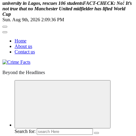
u
n
i
v
e
r
s
i
t
y
i
n
L
a
g
o
s
,
r
e
s
c
u
e
s
1
0
6
s
t
u
d
e
n
t
s
F
A
C
T
-
C
H
E
C
K
:
N
o
!
I
t
’
s
n
o
t
t
r
u
e
t
h
a
t
n
o
M
a
n
c
h
e
s
t
e
r
U
n
i
t
e
d
m
i
d
f
i
e
l
d
e
r
h
a
s
l
i
f
t
e
d
W
o
r
l
d
C
u
p
Sun. Aug 9th, 2026
2:09:37 PM
Home
About us
Contact us
Beyond the Headlines
Search for: