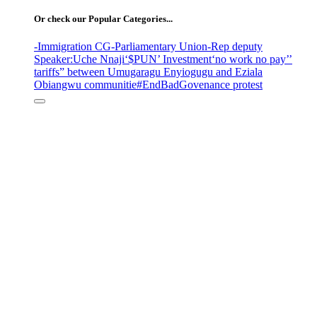
Or check our Popular Categories...
-Immigration CG
-Parliamentary Union
-Rep deputy
Speaker
:Uche Nnaji
‘$PUN’ Investment
‘no work no pay’
’
tariffs
” between Umugaragu Enyiogugu and Eziala
Obiangwu communitie
#EndBadGovenance protest