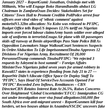
J
a
n
u
a
r
y
2
0
2
7
–
R
e
p
o
r
t
G
u
m
i
:
J
o
n
a
t
h
a
n
,
O
s
i
n
b
a
j
o
m
e
t
w
i
t
h
M
i
l
i
t
a
n
t
s
,
W
h
o
w
i
l
l
E
n
g
a
g
e
B
o
k
o
H
a
r
a
m
B
a
n
d
i
t
s
a
b
d
u
c
t
L
G
C
h
a
i
r
m
a
n
i
n
Z
a
m
f
a
r
a
O
s
u
n
D
e
c
i
d
e
s
:
S
t
a
k
e
h
o
l
d
e
r
s
S
e
t
f
o
r
C
i
t
i
z
e
n
s
’
T
o
w
n
H
a
l
l
t
o
P
r
o
m
o
t
e
C
r
e
d
i
b
l
e
P
o
l
l
P
o
l
i
c
e
a
r
r
e
s
t
f
o
u
r
o
f
f
i
c
e
r
s
o
v
e
r
v
i
r
a
l
v
i
d
e
o
o
f
‘
e
t
h
n
i
c
c
o
m
m
e
n
t
’
a
g
a
i
n
s
t
m
o
t
o
r
i
s
t
N
1
.
3
2
b
n
a
l
l
o
c
a
t
i
o
n
:
N
o
K
o
b
o
w
a
s
r
e
l
e
a
s
e
d
t
o
P
F
I
P
C
,
B
u
d
g
e
t
O
f
f
i
c
e
t
e
l
l
s
R
e
p
s
U
S
i
m
p
o
s
e
s
1
2
.
5
%
t
a
r
i
f
f
o
n
N
i
g
e
r
i
a
n
i
m
p
o
r
t
s
o
v
e
r
f
o
r
c
e
d
l
a
b
o
u
r
c
l
a
i
m
s
A
r
m
y
h
u
n
t
s
s
o
l
d
i
e
r
o
v
e
r
a
l
l
e
g
e
d
s
a
l
e
o
f
u
n
i
f
o
r
m
s
t
o
t
e
r
r
o
r
i
s
t
s
E
n
u
g
u
A
i
r
p
l
a
n
e
w
i
t
h
6
8
p
a
s
s
e
n
g
e
r
s
s
k
i
d
s
o
f
f
r
u
n
w
a
y
a
t
B
e
n
i
n
a
i
r
p
o
r
t
R
e
p
s
P
a
s
s
S
t
a
t
e
P
o
l
i
c
e
B
i
l
l
A
s
O
p
p
o
s
i
t
i
o
n
L
a
w
m
a
k
e
r
s
S
t
a
g
e
W
a
l
k
o
u
t
C
o
u
r
t
S
e
n
t
e
n
c
e
s
S
u
s
p
e
c
t
s
I
n
O
r
i
i
r
e
A
b
d
u
c
t
i
o
n
T
o
L
i
f
e
I
m
p
r
i
s
o
n
m
e
n
t
T
i
n
u
b
u
A
p
p
r
o
v
e
s
1
2
D
i
v
i
s
i
o
n
s
F
o
r
N
i
g
e
r
i
a
n
A
r
m
y
,
R
e
c
r
u
i
t
m
e
n
t
O
f
2
8
,
0
0
0
P
e
r
s
o
n
n
e
l
T
r
u
m
p
c
o
m
m
e
n
d
s
T
i
n
u
b
u
P
F
I
P
C
:
‘
W
e
r
e
j
e
c
t
e
d
3
r
e
q
u
e
s
t
s
b
y
A
d
e
y
e
m
i
t
o
h
o
s
t
s
u
m
m
i
t
’
–
F
o
r
e
i
g
n
A
f
f
a
i
r
s
M
i
n
i
s
t
e
r
T
w
o
N
i
g
e
r
i
a
n
s
j
a
i
l
e
d
s
e
v
e
n
y
e
a
r
s
f
o
r
a
r
m
e
d
r
o
b
b
e
r
y
i
n
K
u
w
a
i
t
1
7
s
t
a
t
e
s
t
o
e
x
p
e
r
i
e
n
c
e
f
l
o
o
d
i
n
g
f
r
o
m
J
u
l
y
2
1
t
o
2
7
—
R
e
p
o
r
t
W
e
D
i
d
n
’
t
A
l
l
o
c
a
t
e
O
f
f
i
c
e
S
p
a
c
e
O
r
D
e
p
l
o
y
S
t
a
f
f
T
o
‘
P
F
I
P
C
’
,
S
a
y
s
H
e
a
d
O
f
S
e
r
v
i
c
e
T
w
o
A
c
c
o
u
n
t
s
O
p
e
n
e
d
F
o
r
‘
P
F
I
P
C
’
R
e
c
o
r
d
e
d
Z
e
r
o
I
n
f
l
o
w
s
,
R
e
m
i
t
t
a
n
c
e
s
–
C
B
N
D
i
r
e
c
t
o
r
C
B
N
R
e
t
a
i
n
s
I
n
t
e
r
e
s
t
R
a
t
e
A
t
2
6
.
5
%
,
R
a
i
s
e
s
C
o
n
c
e
r
n
s
O
v
e
r
H
e
i
g
h
t
e
n
e
d
‘
G
l
o
b
a
l
U
n
c
e
r
t
a
i
n
t
i
e
s
’
E
F
C
C
:
I
m
m
i
g
r
a
t
i
o
n
C
G
n
o
t
u
n
d
e
r
i
n
v
e
s
t
i
g
a
t
i
o
n
o
v
e
r
v
i
s
a
f
r
a
u
d
a
l
l
e
g
a
t
i
o
n
s
1
6
0
,
0
0
0
f
l
e
e
S
o
u
t
h
A
f
r
i
c
a
o
v
e
r
a
n
t
i
-
m
i
g
r
a
n
t
u
n
r
e
s
t
–
R
e
p
o
r
t
G
u
n
m
e
n
k
i
l
l
f
o
u
r
h
e
r
d
e
r
s
,
s
e
t
t
w
o
h
o
u
s
e
s
a
b
l
a
z
e
i
n
A
n
a
m
b
r
a
N
S
C
D
C
u
n
c
o
v
e
r
s
f
a
k
e