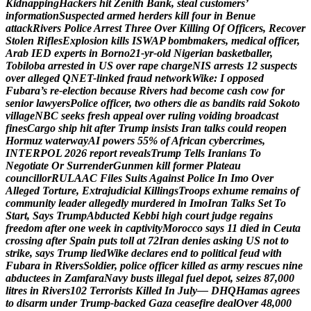
K
i
d
n
a
p
p
i
n
g
H
a
c
k
e
r
s
h
i
t
Z
e
n
i
t
h
B
a
n
k
,
s
t
e
a
l
c
u
s
t
o
m
e
r
s
’
i
n
f
o
r
m
a
t
i
o
n
S
u
s
p
e
c
t
e
d
a
r
m
e
d
h
e
r
d
e
r
s
k
i
l
l
f
o
u
r
i
n
B
e
n
u
e
a
t
t
a
c
k
R
i
v
e
r
s
P
o
l
i
c
e
A
r
r
e
s
t
T
h
r
e
e
O
v
e
r
K
i
l
l
i
n
g
O
f
O
f
f
i
c
e
r
s
,
R
e
c
o
v
e
r
S
t
o
l
e
n
R
i
f
l
e
s
E
x
p
l
o
s
i
o
n
k
i
l
l
s
I
S
W
A
P
b
o
m
b
m
a
k
e
r
s
,
m
e
d
i
c
a
l
o
f
f
i
c
e
r
,
A
r
a
b
I
E
D
e
x
p
e
r
t
s
i
n
B
o
r
n
o
2
1
-
y
r
-
o
l
d
N
i
g
e
r
i
a
n
b
a
s
k
e
t
b
a
l
l
e
r
,
T
o
b
i
l
o
b
a
a
r
r
e
s
t
e
d
i
n
U
S
o
v
e
r
r
a
p
e
c
h
a
r
g
e
N
I
S
a
r
r
e
s
t
s
1
2
s
u
s
p
e
c
t
s
o
v
e
r
a
l
l
e
g
e
d
Q
N
E
T
-
l
i
n
k
e
d
f
r
a
u
d
n
e
t
w
o
r
k
W
i
k
e
:
I
o
p
p
o
s
e
d
F
u
b
a
r
a
’
s
r
e
-
e
l
e
c
t
i
o
n
b
e
c
a
u
s
e
R
i
v
e
r
s
h
a
d
b
e
c
o
m
e
c
a
s
h
c
o
w
f
o
r
s
e
n
i
o
r
l
a
w
y
e
r
s
P
o
l
i
c
e
o
f
f
i
c
e
r
,
t
w
o
o
t
h
e
r
s
d
i
e
a
s
b
a
n
d
i
t
s
r
a
i
d
S
o
k
o
t
o
v
i
l
l
a
g
e
N
B
C
s
e
e
k
s
f
r
e
s
h
a
p
p
e
a
l
o
v
e
r
r
u
l
i
n
g
v
o
i
d
i
n
g
b
r
o
a
d
c
a
s
t
f
i
n
e
s
C
a
r
g
o
s
h
i
p
h
i
t
a
f
t
e
r
T
r
u
m
p
i
n
s
i
s
t
s
I
r
a
n
t
a
l
k
s
c
o
u
l
d
r
e
o
p
e
n
H
o
r
m
u
z
w
a
t
e
r
w
a
y
A
I
p
o
w
e
r
s
5
5
%
o
f
A
f
r
i
c
a
n
c
y
b
e
r
c
r
i
m
e
s
,
I
N
T
E
R
P
O
L
2
0
2
6
r
e
p
o
r
t
r
e
v
e
a
l
s
T
r
u
m
p
T
e
l
l
s
I
r
a
n
i
a
n
s
T
o
N
e
g
o
t
i
a
t
e
O
r
S
u
r
r
e
n
d
e
r
G
u
n
m
e
n
k
i
l
l
f
o
r
m
e
r
P
l
a
t
e
a
u
c
o
u
n
c
i
l
l
o
r
R
U
L
A
A
C
F
i
l
e
s
S
u
i
t
s
A
g
a
i
n
s
t
P
o
l
i
c
e
I
n
I
m
o
O
v
e
r
A
l
l
e
g
e
d
T
o
r
t
u
r
e
,
E
x
t
r
a
j
u
d
i
c
i
a
l
K
i
l
l
i
n
g
s
T
r
o
o
p
s
e
x
h
u
m
e
r
e
m
a
i
n
s
o
f
c
o
m
m
u
n
i
t
y
l
e
a
d
e
r
a
l
l
e
g
e
d
l
y
m
u
r
d
e
r
e
d
i
n
I
m
o
I
r
a
n
T
a
l
k
s
S
e
t
T
o
S
t
a
r
t
,
S
a
y
s
T
r
u
m
p
A
b
d
u
c
t
e
d
K
e
b
b
i
h
i
g
h
c
o
u
r
t
j
u
d
g
e
r
e
g
a
i
n
s
f
r
e
e
d
o
m
a
f
t
e
r
o
n
e
w
e
e
k
i
n
c
a
p
t
i
v
i
t
y
M
o
r
o
c
c
o
s
a
y
s
1
1
d
i
e
d
i
n
C
e
u
t
a
c
r
o
s
s
i
n
g
a
f
t
e
r
S
p
a
i
n
p
u
t
s
t
o
l
l
a
t
7
2
I
r
a
n
d
e
n
i
e
s
a
s
k
i
n
g
U
S
n
o
t
t
o
s
t
r
i
k
e
,
s
a
y
s
T
r
u
m
p
l
i
e
d
W
i
k
e
d
e
c
l
a
r
e
s
e
n
d
t
o
p
o
l
i
t
i
c
a
l
f
e
u
d
w
i
t
h
F
u
b
a
r
a
i
n
R
i
v
e
r
s
S
o
l
d
i
e
r
,
p
o
l
i
c
e
o
f
f
i
c
e
r
k
i
l
l
e
d
a
s
a
r
m
y
r
e
s
c
u
e
s
n
i
n
e
a
b
d
u
c
t
e
e
s
i
n
Z
a
m
f
a
r
a
N
a
v
y
b
u
s
t
s
i
l
l
e
g
a
l
f
u
e
l
d
e
p
o
t
,
s
e
i
z
e
s
8
7
,
0
0
0
l
i
t
r
e
s
i
n
R
i
v
e
r
s
1
0
2
T
e
r
r
o
r
i
s
t
s
K
i
l
l
e
d
I
n
J
u
l
y
—
D
H
Q
H
a
m
a
s
a
g
r
e
e
s
t
o
d
i
s
a
r
m
u
n
d
e
r
T
r
u
m
p
-
b
a
c
k
e
d
G
a
z
a
c
e
a
s
e
f
i
r
e
d
e
a
l
O
v
e
r
4
8
,
0
0
0