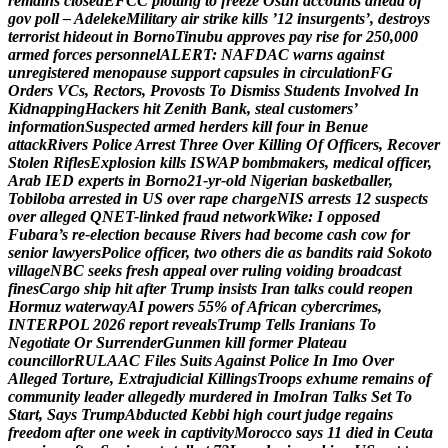
r
e
m
a
i
n
s
c
l
o
s
e
d
E
F
C
C
p
l
o
t
t
i
n
g
t
o
f
r
e
e
z
e
O
s
u
n
a
c
c
o
u
n
t
s
a
h
e
a
d
o
f
g
o
v
p
o
l
l
–
A
d
e
l
e
k
e
M
i
l
i
t
a
r
y
a
i
r
s
t
r
i
k
e
k
i
l
l
s
’
1
2
i
n
s
u
r
g
e
n
t
s
’
,
d
e
s
t
r
o
y
s
t
e
r
r
o
r
i
s
t
h
i
d
e
o
u
t
i
n
B
o
r
n
o
T
i
n
u
b
u
a
p
p
r
o
v
e
s
p
a
y
r
i
s
e
f
o
r
2
5
0
,
0
0
0
a
r
m
e
d
f
o
r
c
e
s
p
e
r
s
o
n
n
e
l
A
L
E
R
T
:
N
A
F
D
A
C
w
a
r
n
s
a
g
a
i
n
s
t
u
n
r
e
g
i
s
t
e
r
e
d
m
e
n
o
p
a
u
s
e
s
u
p
p
o
r
t
c
a
p
s
u
l
e
s
i
n
c
i
r
c
u
l
a
t
i
o
n
F
G
O
r
d
e
r
s
V
C
s
,
R
e
c
t
o
r
s
,
P
r
o
v
o
s
t
s
T
o
D
i
s
m
i
s
s
S
t
u
d
e
n
t
s
I
n
v
o
l
v
e
d
I
n
K
i
d
n
a
p
p
i
n
g
H
a
c
k
e
r
s
h
i
t
Z
e
n
i
t
h
B
a
n
k
,
s
t
e
a
l
c
u
s
t
o
m
e
r
s
’
i
n
f
o
r
m
a
t
i
o
n
S
u
s
p
e
c
t
e
d
a
r
m
e
d
h
e
r
d
e
r
s
k
i
l
l
f
o
u
r
i
n
B
e
n
u
e
a
t
t
a
c
k
R
i
v
e
r
s
P
o
l
i
c
e
A
r
r
e
s
t
T
h
r
e
e
O
v
e
r
K
i
l
l
i
n
g
O
f
O
f
f
i
c
e
r
s
,
R
e
c
o
v
e
r
S
t
o
l
e
n
R
i
f
l
e
s
E
x
p
l
o
s
i
o
n
k
i
l
l
s
I
S
W
A
P
b
o
m
b
m
a
k
e
r
s
,
m
e
d
i
c
a
l
o
f
f
i
c
e
r
,
A
r
a
b
I
E
D
e
x
p
e
r
t
s
i
n
B
o
r
n
o
2
1
-
y
r
-
o
l
d
N
i
g
e
r
i
a
n
b
a
s
k
e
t
b
a
l
l
e
r
,
T
o
b
i
l
o
b
a
a
r
r
e
s
t
e
d
i
n
U
S
o
v
e
r
r
a
p
e
c
h
a
r
g
e
N
I
S
a
r
r
e
s
t
s
1
2
s
u
s
p
e
c
t
s
o
v
e
r
a
l
l
e
g
e
d
Q
N
E
T
-
l
i
n
k
e
d
f
r
a
u
d
n
e
t
w
o
r
k
W
i
k
e
:
I
o
p
p
o
s
e
d
F
u
b
a
r
a
’
s
r
e
-
e
l
e
c
t
i
o
n
b
e
c
a
u
s
e
R
i
v
e
r
s
h
a
d
b
e
c
o
m
e
c
a
s
h
c
o
w
f
o
r
s
e
n
i
o
r
l
a
w
y
e
r
s
P
o
l
i
c
e
o
f
f
i
c
e
r
,
t
w
o
o
t
h
e
r
s
d
i
e
a
s
b
a
n
d
i
t
s
r
a
i
d
S
o
k
o
t
o
v
i
l
l
a
g
e
N
B
C
s
e
e
k
s
f
r
e
s
h
a
p
p
e
a
l
o
v
e
r
r
u
l
i
n
g
v
o
i
d
i
n
g
b
r
o
a
d
c
a
s
t
f
i
n
e
s
C
a
r
g
o
s
h
i
p
h
i
t
a
f
t
e
r
T
r
u
m
p
i
n
s
i
s
t
s
I
r
a
n
t
a
l
k
s
c
o
u
l
d
r
e
o
p
e
n
H
o
r
m
u
z
w
a
t
e
r
w
a
y
A
I
p
o
w
e
r
s
5
5
%
o
f
A
f
r
i
c
a
n
c
y
b
e
r
c
r
i
m
e
s
,
I
N
T
E
R
P
O
L
2
0
2
6
r
e
p
o
r
t
r
e
v
e
a
l
s
T
r
u
m
p
T
e
l
l
s
I
r
a
n
i
a
n
s
T
o
N
e
g
o
t
i
a
t
e
O
r
S
u
r
r
e
n
d
e
r
G
u
n
m
e
n
k
i
l
l
f
o
r
m
e
r
P
l
a
t
e
a
u
c
o
u
n
c
i
l
l
o
r
R
U
L
A
A
C
F
i
l
e
s
S
u
i
t
s
A
g
a
i
n
s
t
P
o
l
i
c
e
I
n
I
m
o
O
v
e
r
A
l
l
e
g
e
d
T
o
r
t
u
r
e
,
E
x
t
r
a
j
u
d
i
c
i
a
l
K
i
l
l
i
n
g
s
T
r
o
o
p
s
e
x
h
u
m
e
r
e
m
a
i
n
s
o
f
c
o
m
m
u
n
i
t
y
l
e
a
d
e
r
a
l
l
e
g
e
d
l
y
m
u
r
d
e
r
e
d
i
n
I
m
o
I
r
a
n
T
a
l
k
s
S
e
t
T
o
S
t
a
r
t
,
S
a
y
s
T
r
u
m
p
A
b
d
u
c
t
e
d
K
e
b
b
i
h
i
g
h
c
o
u
r
t
j
u
d
g
e
r
e
g
a
i
n
s
f
r
e
e
d
o
m
a
f
t
e
r
o
n
e
w
e
e
k
i
n
c
a
p
t
i
v
i
t
y
M
o
r
o
c
c
o
s
a
y
s
1
1
d
i
e
d
i
n
C
e
u
t
a