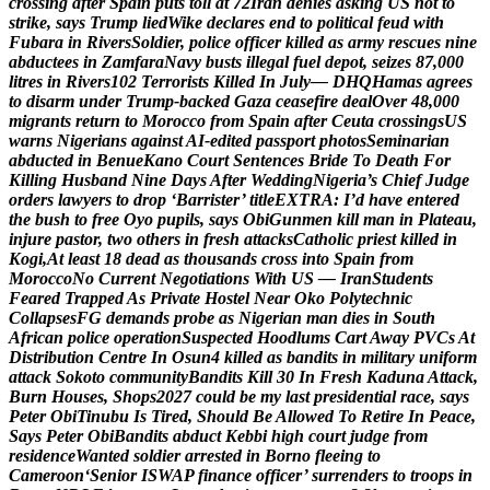
c
r
o
s
s
i
n
g
a
f
t
e
r
S
p
a
i
n
p
u
t
s
t
o
l
l
a
t
7
2
I
r
a
n
d
e
n
i
e
s
a
s
k
i
n
g
U
S
n
o
t
t
o
s
t
r
i
k
e
,
s
a
y
s
T
r
u
m
p
l
i
e
d
W
i
k
e
d
e
c
l
a
r
e
s
e
n
d
t
o
p
o
l
i
t
i
c
a
l
f
e
u
d
w
i
t
h
F
u
b
a
r
a
i
n
R
i
v
e
r
s
S
o
l
d
i
e
r
,
p
o
l
i
c
e
o
f
f
i
c
e
r
k
i
l
l
e
d
a
s
a
r
m
y
r
e
s
c
u
e
s
n
i
n
e
a
b
d
u
c
t
e
e
s
i
n
Z
a
m
f
a
r
a
N
a
v
y
b
u
s
t
s
i
l
l
e
g
a
l
f
u
e
l
d
e
p
o
t
,
s
e
i
z
e
s
8
7
,
0
0
0
l
i
t
r
e
s
i
n
R
i
v
e
r
s
1
0
2
T
e
r
r
o
r
i
s
t
s
K
i
l
l
e
d
I
n
J
u
l
y
—
D
H
Q
H
a
m
a
s
a
g
r
e
e
s
t
o
d
i
s
a
r
m
u
n
d
e
r
T
r
u
m
p
-
b
a
c
k
e
d
G
a
z
a
c
e
a
s
e
f
i
r
e
d
e
a
l
O
v
e
r
4
8
,
0
0
0
m
i
g
r
a
n
t
s
r
e
t
u
r
n
t
o
M
o
r
o
c
c
o
f
r
o
m
S
p
a
i
n
a
f
t
e
r
C
e
u
t
a
c
r
o
s
s
i
n
g
s
U
S
w
a
r
n
s
N
i
g
e
r
i
a
n
s
a
g
a
i
n
s
t
A
I
-
e
d
i
t
e
d
p
a
s
s
p
o
r
t
p
h
o
t
o
s
S
e
m
i
n
a
r
i
a
n
a
b
d
u
c
t
e
d
i
n
B
e
n
u
e
K
a
n
o
C
o
u
r
t
S
e
n
t
e
n
c
e
s
B
r
i
d
e
T
o
D
e
a
t
h
F
o
r
K
i
l
l
i
n
g
H
u
s
b
a
n
d
N
i
n
e
D
a
y
s
A
f
t
e
r
W
e
d
d
i
n
g
N
i
g
e
r
i
a
’
s
C
h
i
e
f
J
u
d
g
e
o
r
d
e
r
s
l
a
w
y
e
r
s
t
o
d
r
o
p
‘
B
a
r
r
i
s
t
e
r
’
t
i
t
l
e
E
X
T
R
A
:
I
’
d
h
a
v
e
e
n
t
e
r
e
d
t
h
e
b
u
s
h
t
o
f
r
e
e
O
y
o
p
u
p
i
l
s
,
s
a
y
s
O
b
i
G
u
n
m
e
n
k
i
l
l
m
a
n
i
n
P
l
a
t
e
a
u
,
i
n
j
u
r
e
p
a
s
t
o
r
,
t
w
o
o
t
h
e
r
s
i
n
f
r
e
s
h
a
t
t
a
c
k
s
C
a
t
h
o
l
i
c
p
r
i
e
s
t
k
i
l
l
e
d
i
n
K
o
g
i
,
A
t
l
e
a
s
t
1
8
d
e
a
d
a
s
t
h
o
u
s
a
n
d
s
c
r
o
s
s
i
n
t
o
S
p
a
i
n
f
r
o
m
M
o
r
o
c
c
o
N
o
C
u
r
r
e
n
t
N
e
g
o
t
i
a
t
i
o
n
s
W
i
t
h
U
S
—
I
r
a
n
S
t
u
d
e
n
t
s
F
e
a
r
e
d
T
r
a
p
p
e
d
A
s
P
r
i
v
a
t
e
H
o
s
t
e
l
N
e
a
r
O
k
o
P
o
l
y
t
e
c
h
n
i
c
C
o
l
l
a
p
s
e
s
F
G
d
e
m
a
n
d
s
p
r
o
b
e
a
s
N
i
g
e
r
i
a
n
m
a
n
d
i
e
s
i
n
S
o
u
t
h
A
f
r
i
c
a
n
p
o
l
i
c
e
o
p
e
r
a
t
i
o
n
S
u
s
p
e
c
t
e
d
H
o
o
d
l
u
m
s
C
a
r
t
A
w
a
y
P
V
C
s
A
t
D
i
s
t
r
i
b
u
t
i
o
n
C
e
n
t
r
e
I
n
O
s
u
n
4
k
i
l
l
e
d
a
s
b
a
n
d
i
t
s
i
n
m
i
l
i
t
a
r
y
u
n
i
f
o
r
m
a
t
t
a
c
k
S
o
k
o
t
o
c
o
m
m
u
n
i
t
y
B
a
n
d
i
t
s
K
i
l
l
3
0
I
n
F
r
e
s
h
K
a
d
u
n
a
A
t
t
a
c
k
,
B
u
r
n
H
o
u
s
e
s
,
S
h
o
p
s
2
0
2
7
c
o
u
l
d
b
e
m
y
l
a
s
t
p
r
e
s
i
d
e
n
t
i
a
l
r
a
c
e
,
s
a
y
s
P
e
t
e
r
O
b
i
T
i
n
u
b
u
I
s
T
i
r
e
d
,
S
h
o
u
l
d
B
e
A
l
l
o
w
e
d
T
o
R
e
t
i
r
e
I
n
P
e
a
c
e
,
S
a
y
s
P
e
t
e
r
O
b
i
B
a
n
d
i
t
s
a
b
d
u
c
t
K
e
b
b
i
h
i
g
h
c
o
u
r
t
j
u
d
g
e
f
r
o
m
r
e
s
i
d
e
n
c
e
W
a
n
t
e
d
s
o
l
d
i
e
r
a
r
r
e
s
t
e
d
i
n
B
o
r
n
o
f
l
e
e
i
n
g
t
o
C
a
m
e
r
o
o
n
‘
S
e
n
i
o
r
I
S
W
A
P
f
i
n
a
n
c
e
o
f
f
i
c
e
r
’
s
u
r
r
e
n
d
e
r
s
t
o
t
r
o
o
p
s
i
n