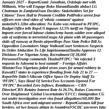
J
a
n
u
a
r
y
2
0
2
7
–
R
e
p
o
r
t
G
u
m
i
:
J
o
n
a
t
h
a
n
,
O
s
i
n
b
a
j
o
m
e
t
w
i
t
h
M
i
l
i
t
a
n
t
s
,
W
h
o
w
i
l
l
E
n
g
a
g
e
B
o
k
o
H
a
r
a
m
B
a
n
d
i
t
s
a
b
d
u
c
t
L
G
C
h
a
i
r
m
a
n
i
n
Z
a
m
f
a
r
a
O
s
u
n
D
e
c
i
d
e
s
:
S
t
a
k
e
h
o
l
d
e
r
s
S
e
t
f
o
r
C
i
t
i
z
e
n
s
’
T
o
w
n
H
a
l
l
t
o
P
r
o
m
o
t
e
C
r
e
d
i
b
l
e
P
o
l
l
P
o
l
i
c
e
a
r
r
e
s
t
f
o
u
r
o
f
f
i
c
e
r
s
o
v
e
r
v
i
r
a
l
v
i
d
e
o
o
f
‘
e
t
h
n
i
c
c
o
m
m
e
n
t
’
a
g
a
i
n
s
t
m
o
t
o
r
i
s
t
N
1
.
3
2
b
n
a
l
l
o
c
a
t
i
o
n
:
N
o
K
o
b
o
w
a
s
r
e
l
e
a
s
e
d
t
o
P
F
I
P
C
,
B
u
d
g
e
t
O
f
f
i
c
e
t
e
l
l
s
R
e
p
s
U
S
i
m
p
o
s
e
s
1
2
.
5
%
t
a
r
i
f
f
o
n
N
i
g
e
r
i
a
n
i
m
p
o
r
t
s
o
v
e
r
f
o
r
c
e
d
l
a
b
o
u
r
c
l
a
i
m
s
A
r
m
y
h
u
n
t
s
s
o
l
d
i
e
r
o
v
e
r
a
l
l
e
g
e
d
s
a
l
e
o
f
u
n
i
f
o
r
m
s
t
o
t
e
r
r
o
r
i
s
t
s
E
n
u
g
u
A
i
r
p
l
a
n
e
w
i
t
h
6
8
p
a
s
s
e
n
g
e
r
s
s
k
i
d
s
o
f
f
r
u
n
w
a
y
a
t
B
e
n
i
n
a
i
r
p
o
r
t
R
e
p
s
P
a
s
s
S
t
a
t
e
P
o
l
i
c
e
B
i
l
l
A
s
O
p
p
o
s
i
t
i
o
n
L
a
w
m
a
k
e
r
s
S
t
a
g
e
W
a
l
k
o
u
t
C
o
u
r
t
S
e
n
t
e
n
c
e
s
S
u
s
p
e
c
t
s
I
n
O
r
i
i
r
e
A
b
d
u
c
t
i
o
n
T
o
L
i
f
e
I
m
p
r
i
s
o
n
m
e
n
t
T
i
n
u
b
u
A
p
p
r
o
v
e
s
1
2
D
i
v
i
s
i
o
n
s
F
o
r
N
i
g
e
r
i
a
n
A
r
m
y
,
R
e
c
r
u
i
t
m
e
n
t
O
f
2
8
,
0
0
0
P
e
r
s
o
n
n
e
l
T
r
u
m
p
c
o
m
m
e
n
d
s
T
i
n
u
b
u
P
F
I
P
C
:
‘
W
e
r
e
j
e
c
t
e
d
3
r
e
q
u
e
s
t
s
b
y
A
d
e
y
e
m
i
t
o
h
o
s
t
s
u
m
m
i
t
’
–
F
o
r
e
i
g
n
A
f
f
a
i
r
s
M
i
n
i
s
t
e
r
T
w
o
N
i
g
e
r
i
a
n
s
j
a
i
l
e
d
s
e
v
e
n
y
e
a
r
s
f
o
r
a
r
m
e
d
r
o
b
b
e
r
y
i
n
K
u
w
a
i
t
1
7
s
t
a
t
e
s
t
o
e
x
p
e
r
i
e
n
c
e
f
l
o
o
d
i
n
g
f
r
o
m
J
u
l
y
2
1
t
o
2
7
—
R
e
p
o
r
t
W
e
D
i
d
n
’
t
A
l
l
o
c
a
t
e
O
f
f
i
c
e
S
p
a
c
e
O
r
D
e
p
l
o
y
S
t
a
f
f
T
o
‘
P
F
I
P
C
’
,
S
a
y
s
H
e
a
d
O
f
S
e
r
v
i
c
e
T
w
o
A
c
c
o
u
n
t
s
O
p
e
n
e
d
F
o
r
‘
P
F
I
P
C
’
R
e
c
o
r
d
e
d
Z
e
r
o
I
n
f
l
o
w
s
,
R
e
m
i
t
t
a
n
c
e
s
–
C
B
N
D
i
r
e
c
t
o
r
C
B
N
R
e
t
a
i
n
s
I
n
t
e
r
e
s
t
R
a
t
e
A
t
2
6
.
5
%
,
R
a
i
s
e
s
C
o
n
c
e
r
n
s
O
v
e
r
H
e
i
g
h
t
e
n
e
d
‘
G
l
o
b
a
l
U
n
c
e
r
t
a
i
n
t
i
e
s
’
E
F
C
C
:
I
m
m
i
g
r
a
t
i
o
n
C
G
n
o
t
u
n
d
e
r
i
n
v
e
s
t
i
g
a
t
i
o
n
o
v
e
r
v
i
s
a
f
r
a
u
d
a
l
l
e
g
a
t
i
o
n
s
1
6
0
,
0
0
0
f
l
e
e
S
o
u
t
h
A
f
r
i
c
a
o
v
e
r
a
n
t
i
-
m
i
g
r
a
n
t
u
n
r
e
s
t
–
R
e
p
o
r
t
G
u
n
m
e
n
k
i
l
l
f
o
u
r
h
e
r
d
e
r
s
,
s
e
t
t
w
o
h
o
u
s
e
s
a
b
l
a
z
e
i
n
A
n
a
m
b
r
a
N
S
C
D
C
u
n
c
o
v
e
r
s
f
a
k
e