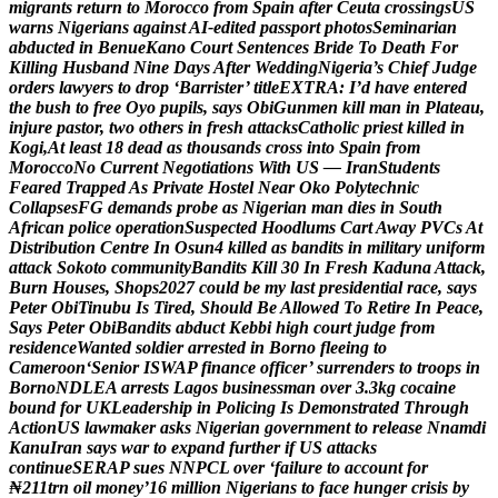
m
i
g
r
a
n
t
s
r
e
t
u
r
n
t
o
M
o
r
o
c
c
o
f
r
o
m
S
p
a
i
n
a
f
t
e
r
C
e
u
t
a
c
r
o
s
s
i
n
g
s
U
S
w
a
r
n
s
N
i
g
e
r
i
a
n
s
a
g
a
i
n
s
t
A
I
-
e
d
i
t
e
d
p
a
s
s
p
o
r
t
p
h
o
t
o
s
S
e
m
i
n
a
r
i
a
n
a
b
d
u
c
t
e
d
i
n
B
e
n
u
e
K
a
n
o
C
o
u
r
t
S
e
n
t
e
n
c
e
s
B
r
i
d
e
T
o
D
e
a
t
h
F
o
r
K
i
l
l
i
n
g
H
u
s
b
a
n
d
N
i
n
e
D
a
y
s
A
f
t
e
r
W
e
d
d
i
n
g
N
i
g
e
r
i
a
’
s
C
h
i
e
f
J
u
d
g
e
o
r
d
e
r
s
l
a
w
y
e
r
s
t
o
d
r
o
p
‘
B
a
r
r
i
s
t
e
r
’
t
i
t
l
e
E
X
T
R
A
:
I
’
d
h
a
v
e
e
n
t
e
r
e
d
t
h
e
b
u
s
h
t
o
f
r
e
e
O
y
o
p
u
p
i
l
s
,
s
a
y
s
O
b
i
G
u
n
m
e
n
k
i
l
l
m
a
n
i
n
P
l
a
t
e
a
u
,
i
n
j
u
r
e
p
a
s
t
o
r
,
t
w
o
o
t
h
e
r
s
i
n
f
r
e
s
h
a
t
t
a
c
k
s
C
a
t
h
o
l
i
c
p
r
i
e
s
t
k
i
l
l
e
d
i
n
K
o
g
i
,
A
t
l
e
a
s
t
1
8
d
e
a
d
a
s
t
h
o
u
s
a
n
d
s
c
r
o
s
s
i
n
t
o
S
p
a
i
n
f
r
o
m
M
o
r
o
c
c
o
N
o
C
u
r
r
e
n
t
N
e
g
o
t
i
a
t
i
o
n
s
W
i
t
h
U
S
—
I
r
a
n
S
t
u
d
e
n
t
s
F
e
a
r
e
d
T
r
a
p
p
e
d
A
s
P
r
i
v
a
t
e
H
o
s
t
e
l
N
e
a
r
O
k
o
P
o
l
y
t
e
c
h
n
i
c
C
o
l
l
a
p
s
e
s
F
G
d
e
m
a
n
d
s
p
r
o
b
e
a
s
N
i
g
e
r
i
a
n
m
a
n
d
i
e
s
i
n
S
o
u
t
h
A
f
r
i
c
a
n
p
o
l
i
c
e
o
p
e
r
a
t
i
o
n
S
u
s
p
e
c
t
e
d
H
o
o
d
l
u
m
s
C
a
r
t
A
w
a
y
P
V
C
s
A
t
D
i
s
t
r
i
b
u
t
i
o
n
C
e
n
t
r
e
I
n
O
s
u
n
4
k
i
l
l
e
d
a
s
b
a
n
d
i
t
s
i
n
m
i
l
i
t
a
r
y
u
n
i
f
o
r
m
a
t
t
a
c
k
S
o
k
o
t
o
c
o
m
m
u
n
i
t
y
B
a
n
d
i
t
s
K
i
l
l
3
0
I
n
F
r
e
s
h
K
a
d
u
n
a
A
t
t
a
c
k
,
B
u
r
n
H
o
u
s
e
s
,
S
h
o
p
s
2
0
2
7
c
o
u
l
d
b
e
m
y
l
a
s
t
p
r
e
s
i
d
e
n
t
i
a
l
r
a
c
e
,
s
a
y
s
P
e
t
e
r
O
b
i
T
i
n
u
b
u
I
s
T
i
r
e
d
,
S
h
o
u
l
d
B
e
A
l
l
o
w
e
d
T
o
R
e
t
i
r
e
I
n
P
e
a
c
e
,
S
a
y
s
P
e
t
e
r
O
b
i
B
a
n
d
i
t
s
a
b
d
u
c
t
K
e
b
b
i
h
i
g
h
c
o
u
r
t
j
u
d
g
e
f
r
o
m
r
e
s
i
d
e
n
c
e
W
a
n
t
e
d
s
o
l
d
i
e
r
a
r
r
e
s
t
e
d
i
n
B
o
r
n
o
f
l
e
e
i
n
g
t
o
C
a
m
e
r
o
o
n
‘
S
e
n
i
o
r
I
S
W
A
P
f
i
n
a
n
c
e
o
f
f
i
c
e
r
’
s
u
r
r
e
n
d
e
r
s
t
o
t
r
o
o
p
s
i
n
B
o
r
n
o
N
D
L
E
A
a
r
r
e
s
t
s
L
a
g
o
s
b
u
s
i
n
e
s
s
m
a
n
o
v
e
r
3
.
3
k
g
c
o
c
a
i
n
e
b
o
u
n
d
f
o
r
U
K
L
e
a
d
e
r
s
h
i
p
i
n
P
o
l
i
c
i
n
g
I
s
D
e
m
o
n
s
t
r
a
t
e
d
T
h
r
o
u
g
h
A
c
t
i
o
n
U
S
l
a
w
m
a
k
e
r
a
s
k
s
N
i
g
e
r
i
a
n
g
o
v
e
r
n
m
e
n
t
t
o
r
e
l
e
a
s
e
N
n
a
m
d
i
K
a
n
u
I
r
a
n
s
a
y
s
w
a
r
t
o
e
x
p
a
n
d
f
u
r
t
h
e
r
i
f
U
S
a
t
t
a
c
k
s
c
o
n
t
i
n
u
e
S
E
R
A
P
s
u
e
s
N
N
P
C
L
o
v
e
r
‘
f
a
i
l
u
r
e
t
o
a
c
c
o
u
n
t
f
o
r
₦
2
1
1
t
r
n
o
i
l
m
o
n
e
y
’
1
6
m
i
l
l
i
o
n
N
i
g
e
r
i
a
n
s
t
o
f
a
c
e
h
u
n
g
e
r
c
r
i
s
i
s
b
y