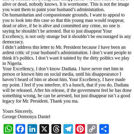
alive or dead, nobody knows. It is worrisome. This is not the image
you want them to paint your husband’s administration.
On humanitarian and compassionate grounds, I want to appeal to
you to look into this case so that this young man would reappear,
dead or alive, if he is alive and committed any crime, no one is
saying he shouldn’t be arrested. But to just disappear Your
Excellency, is not only strange but it shouldn’t be encouraged in any
democracy.
I didn’t address this letter to Mr. President because I have been an
ardent critic of your husband’s administration. I don’t want people to
think it’s politics. I don’t want it tainted by the dirty politics we play
in Nigeria.
Your Excellency, I don’t know Dadiata. I have never met him in
person or known him on social media, until his disappearance I
haven’t heard of him or about him. Your Excellency, I have made
my point. I feel if you interfere, it’s a hunch, that if you do, Dadiata
will be released. After his release, if the government feel he has done
something wrong, he can be arrested, but just disappear isn’t a good
legacy for Mr. President. Thank you ma.
Yours Sincerely,
George Onmonya Daniel
WhatsApp
Facebook
LinkedIn
X
Threads
Telegram
Pinterest
Copy
Share