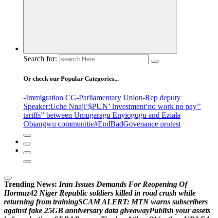
Search for:
Or check our Popular Categories...
-Immigration CG
-Parliamentary Union
-Rep deputy
Speaker
:Uche Nnaji
‘$PUN’ Investment
‘no work no pay’
’
tariffs
” between Umugaragu Enyiogugu and Eziala
Obiangwu communitie
#EndBadGovenance protest
Trending News:
I
r
a
n
I
s
s
u
e
s
D
e
m
a
n
d
s
F
o
r
R
e
o
p
e
n
i
n
g
O
f
H
o
r
m
u
z
4
2
N
i
g
e
r
R
e
p
u
b
l
i
c
s
o
l
d
i
e
r
s
k
i
l
l
e
d
i
n
r
o
a
d
c
r
a
s
h
w
h
i
l
e
r
e
t
u
r
n
i
n
g
f
r
o
m
t
r
a
i
n
i
n
g
S
C
A
M
A
L
E
R
T
:
M
T
N
w
a
r
n
s
s
u
b
s
c
r
i
b
e
r
s
a
g
a
i
n
s
t
f
a
k
e
2
5
G
B
a
n
n
i
v
e
r
s
a
r
y
d
a
t
a
g
i
v
e
a
w
a
y
P
u
b
l
i
s
h
y
o
u
r
a
s
s
e
t
s