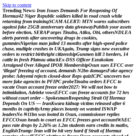
Skip to content
Trending News:
I
r
a
n
I
s
s
u
e
s
D
e
m
a
n
d
s
F
o
r
R
e
o
p
e
n
i
n
g
O
f
H
o
r
m
u
z
4
2
N
i
g
e
r
R
e
p
u
b
l
i
c
s
o
l
d
i
e
r
s
k
i
l
l
e
d
i
n
r
o
a
d
c
r
a
s
h
w
h
i
l
e
r
e
t
u
r
n
i
n
g
f
r
o
m
t
r
a
i
n
i
n
g
S
C
A
M
A
L
E
R
T
:
M
T
N
w
a
r
n
s
s
u
b
s
c
r
i
b
e
r
s
a
g
a
i
n
s
t
f
a
k
e
2
5
G
B
a
n
n
i
v
e
r
s
a
r
y
d
a
t
a
g
i
v
e
a
w
a
y
P
u
b
l
i
s
h
y
o
u
r
a
s
s
e
t
s
b
e
f
o
r
e
e
l
e
c
t
i
o
n
,
S
E
R
A
P
u
r
g
e
s
T
i
n
u
b
u
,
A
t
i
k
u
,
O
b
i
,
o
t
h
e
r
s
N
D
L
E
A
a
l
e
r
t
s
p
a
r
e
n
t
s
a
f
t
e
r
u
n
c
o
v
e
r
i
n
g
d
r
u
g
s
i
n
c
o
o
k
i
e
s
,
g
u
m
m
i
e
s
N
i
g
e
r
i
a
n
m
a
n
j
a
i
l
e
d
1
3
m
o
n
t
h
s
a
f
t
e
r
h
i
g
h
-
s
p
e
e
d
p
o
l
i
c
e
c
h
a
s
e
,
m
u
l
t
i
p
l
e
c
r
a
s
h
e
s
i
n
U
K
A
g
a
i
n
,
T
r
u
m
p
s
i
g
n
s
n
e
w
e
x
e
c
u
t
i
v
e
o
r
d
e
r
s
t
o
r
e
s
t
r
i
c
t
b
i
r
t
h
r
i
g
h
t
c
i
t
i
z
e
n
s
h
i
p
G
u
n
m
e
n
k
i
l
l
3
h
e
r
d
e
r
s
,
1
4
c
a
t
t
l
e
i
n
f
r
e
s
h
P
l
a
t
e
a
u
a
t
t
a
c
k
E
x
-
D
S
S
O
f
f
i
c
e
r
E
z
e
a
k
o
l
a
m
A
r
r
a
i
g
n
e
d
O
v
e
r
A
l
l
e
g
e
d
I
P
O
B
M
e
m
b
e
r
s
h
i
p
O
s
u
n
s
u
e
s
E
F
C
C
o
v
e
r
‘
i
l
l
e
g
a
l
’
f
r
e
e
z
i
n
g
o
f
a
c
c
o
u
n
t
,
d
e
m
a
n
d
s
N
2
b
n
d
a
m
a
g
e
s
F
a
k
e
a
g
e
n
c
y
p
r
o
b
e
:
A
d
e
y
e
m
i
r
e
j
e
c
t
s
c
l
o
s
e
d
-
d
o
o
r
R
e
p
s
q
u
i
z
I
C
P
C
u
n
c
o
v
e
r
s
t
w
o
m
o
r
e
f
a
k
e
a
g
e
n
c
i
e
s
i
n
P
F
I
P
C
p
r
o
b
e
T
i
n
u
b
u
o
r
d
e
r
s
E
F
C
C
t
o
v
a
c
a
t
e
O
s
u
n
a
c
c
o
u
n
t
f
r
e
e
z
e
o
r
d
e
r
2
0
2
7
:
W
e
w
i
l
l
n
o
t
b
o
w
t
o
i
n
t
i
m
i
d
a
t
i
o
n
,
A
d
e
l
e
k
e
v
o
w
s
E
F
C
C
c
a
n
f
r
e
e
z
e
a
c
c
o
u
n
t
s
f
o
r
7
2
h
r
s
w
i
t
h
o
u
t
c
o
u
r
t
o
r
d
e
r
–
S
p
o
k
e
s
m
a
n
R
e
o
p
e
n
i
n
g
S
t
r
a
i
t
O
f
H
o
r
m
u
z
D
e
p
e
n
d
s
O
n
U
S
—
I
r
a
n
K
w
a
r
a
k
i
d
n
a
p
v
i
c
t
i
m
s
r
e
l
e
a
s
e
d
a
f
t
e
r
6
m
o
n
t
h
s
i
n
c
a
p
t
i
v
i
t
y
A
r
m
y
p
l
a
c
e
s
b
o
u
n
t
y
o
n
w
a
n
t
e
d
I
S
W
A
P
l
e
a
d
e
r
s
N
o
₦
1
1
b
n
w
a
s
l
o
o
t
e
d
i
n
O
s
u
n
,
c
o
m
m
i
s
s
i
o
n
e
r
r
e
p
l
i
e
s
E
F
C
C
O
s
u
n
h
e
a
d
s
t
o
c
o
u
r
t
a
s
E
F
C
C
f
r
e
e
z
e
s
g
o
v
t
a
c
c
o
u
n
t
W
A
E
C
p
a
s
s
r
a
t
e
d
r
o
p
s
b
y
2
.
2
6
%
a
s
1
.
2
m
s
t
u
d
e
n
t
s
e
a
r
n
c
r
e
d
i
t
s
i
n
m
a
t
h
s
,
E
n
g
l
i
s
h
T
r
u
m
p
:
I
r
a
n
w
i
l
l
b
e
h
i
t
v
e
r
y
h
a
r
d
i
f
S
t
r
a
i
t
o
f
H
o
r
m
u
z