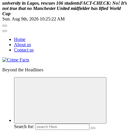
u
n
i
v
e
r
s
i
t
y
i
n
L
a
g
o
s
,
r
e
s
c
u
e
s
1
0
6
s
t
u
d
e
n
t
s
F
A
C
T
-
C
H
E
C
K
:
N
o
!
I
t
’
s
n
o
t
t
r
u
e
t
h
a
t
n
o
M
a
n
c
h
e
s
t
e
r
U
n
i
t
e
d
m
i
d
f
i
e
l
d
e
r
h
a
s
l
i
f
t
e
d
W
o
r
l
d
C
u
p
Sun. Aug 9th, 2026
10:25:23 AM
Home
About us
Contact us
Beyond the Headlines
Search for: