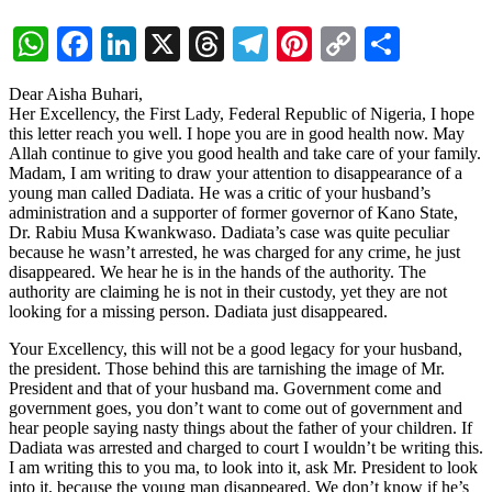
WhatsApp
Facebook
LinkedIn
X
Threads
Telegram
Pinterest
Copy
Share
Link
Dear Aisha Buhari,
Her Excellency, the First Lady, Federal Republic of Nigeria, I hope
this letter reach you well. I hope you are in good health now. May
Allah continue to give you good health and take care of your family.
Madam, I am writing to draw your attention to disappearance of a
young man called Dadiata. He was a critic of your husband’s
administration and a supporter of former governor of Kano State,
Dr. Rabiu Musa Kwankwaso. Dadiata’s case was quite peculiar
because he wasn’t arrested, he was charged for any crime, he just
disappeared. We hear he is in the hands of the authority. The
authority are claiming he is not in their custody, yet they are not
looking for a missing person. Dadiata just disappeared.
Your Excellency, this will not be a good legacy for your husband,
the president. Those behind this are tarnishing the image of Mr.
President and that of your husband ma. Government come and
government goes, you don’t want to come out of government and
hear people saying nasty things about the father of your children. If
Dadiata was arrested and charged to court I wouldn’t be writing this.
I am writing this to you ma, to look into it, ask Mr. President to look
into it, because the young man disappeared. We don’t know if he’s