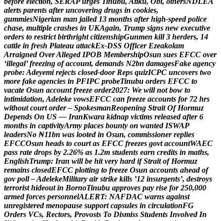
b
e
f
o
r
e
e
l
e
c
t
i
o
n
,
S
E
R
A
P
u
r
g
e
s
T
i
n
u
b
u
,
A
t
i
k
u
,
O
b
i
,
o
t
h
e
r
s
N
D
L
E
A
a
l
e
r
t
s
p
a
r
e
n
t
s
a
f
t
e
r
u
n
c
o
v
e
r
i
n
g
d
r
u
g
s
i
n
c
o
o
k
i
e
s
,
g
u
m
m
i
e
s
N
i
g
e
r
i
a
n
m
a
n
j
a
i
l
e
d
1
3
m
o
n
t
h
s
a
f
t
e
r
h
i
g
h
-
s
p
e
e
d
p
o
l
i
c
e
c
h
a
s
e
,
m
u
l
t
i
p
l
e
c
r
a
s
h
e
s
i
n
U
K
A
g
a
i
n
,
T
r
u
m
p
s
i
g
n
s
n
e
w
e
x
e
c
u
t
i
v
e
o
r
d
e
r
s
t
o
r
e
s
t
r
i
c
t
b
i
r
t
h
r
i
g
h
t
c
i
t
i
z
e
n
s
h
i
p
G
u
n
m
e
n
k
i
l
l
3
h
e
r
d
e
r
s
,
1
4
c
a
t
t
l
e
i
n
f
r
e
s
h
P
l
a
t
e
a
u
a
t
t
a
c
k
E
x
-
D
S
S
O
f
f
i
c
e
r
E
z
e
a
k
o
l
a
m
A
r
r
a
i
g
n
e
d
O
v
e
r
A
l
l
e
g
e
d
I
P
O
B
M
e
m
b
e
r
s
h
i
p
O
s
u
n
s
u
e
s
E
F
C
C
o
v
e
r
‘
i
l
l
e
g
a
l
’
f
r
e
e
z
i
n
g
o
f
a
c
c
o
u
n
t
,
d
e
m
a
n
d
s
N
2
b
n
d
a
m
a
g
e
s
F
a
k
e
a
g
e
n
c
y
p
r
o
b
e
:
A
d
e
y
e
m
i
r
e
j
e
c
t
s
c
l
o
s
e
d
-
d
o
o
r
R
e
p
s
q
u
i
z
I
C
P
C
u
n
c
o
v
e
r
s
t
w
o
m
o
r
e
f
a
k
e
a
g
e
n
c
i
e
s
i
n
P
F
I
P
C
p
r
o
b
e
T
i
n
u
b
u
o
r
d
e
r
s
E
F
C
C
t
o
v
a
c
a
t
e
O
s
u
n
a
c
c
o
u
n
t
f
r
e
e
z
e
o
r
d
e
r
2
0
2
7
:
W
e
w
i
l
l
n
o
t
b
o
w
t
o
i
n
t
i
m
i
d
a
t
i
o
n
,
A
d
e
l
e
k
e
v
o
w
s
E
F
C
C
c
a
n
f
r
e
e
z
e
a
c
c
o
u
n
t
s
f
o
r
7
2
h
r
s
w
i
t
h
o
u
t
c
o
u
r
t
o
r
d
e
r
–
S
p
o
k
e
s
m
a
n
R
e
o
p
e
n
i
n
g
S
t
r
a
i
t
O
f
H
o
r
m
u
z
D
e
p
e
n
d
s
O
n
U
S
—
I
r
a
n
K
w
a
r
a
k
i
d
n
a
p
v
i
c
t
i
m
s
r
e
l
e
a
s
e
d
a
f
t
e
r
6
m
o
n
t
h
s
i
n
c
a
p
t
i
v
i
t
y
A
r
m
y
p
l
a
c
e
s
b
o
u
n
t
y
o
n
w
a
n
t
e
d
I
S
W
A
P
l
e
a
d
e
r
s
N
o
₦
1
1
b
n
w
a
s
l
o
o
t
e
d
i
n
O
s
u
n
,
c
o
m
m
i
s
s
i
o
n
e
r
r
e
p
l
i
e
s
E
F
C
C
O
s
u
n
h
e
a
d
s
t
o
c
o
u
r
t
a
s
E
F
C
C
f
r
e
e
z
e
s
g
o
v
t
a
c
c
o
u
n
t
W
A
E
C
p
a
s
s
r
a
t
e
d
r
o
p
s
b
y
2
.
2
6
%
a
s
1
.
2
m
s
t
u
d
e
n
t
s
e
a
r
n
c
r
e
d
i
t
s
i
n
m
a
t
h
s
,
E
n
g
l
i
s
h
T
r
u
m
p
:
I
r
a
n
w
i
l
l
b
e
h
i
t
v
e
r
y
h
a
r
d
i
f
S
t
r
a
i
t
o
f
H
o
r
m
u
z
r
e
m
a
i
n
s
c
l
o
s
e
d
E
F
C
C
p
l
o
t
t
i
n
g
t
o
f
r
e
e
z
e
O
s
u
n
a
c
c
o
u
n
t
s
a
h
e
a
d
o
f
g
o
v
p
o
l
l
–
A
d
e
l
e
k
e
M
i
l
i
t
a
r
y
a
i
r
s
t
r
i
k
e
k
i
l
l
s
’
1
2
i
n
s
u
r
g
e
n
t
s
’
,
d
e
s
t
r
o
y
s
t
e
r
r
o
r
i
s
t
h
i
d
e
o
u
t
i
n
B
o
r
n
o
T
i
n
u
b
u
a
p
p
r
o
v
e
s
p
a
y
r
i
s
e
f
o
r
2
5
0
,
0
0
0
a
r
m
e
d
f
o
r
c
e
s
p
e
r
s
o
n
n
e
l
A
L
E
R
T
:
N
A
F
D
A
C
w
a
r
n
s
a
g
a
i
n
s
t
u
n
r
e
g
i
s
t
e
r
e
d
m
e
n
o
p
a
u
s
e
s
u
p
p
o
r
t
c
a
p
s
u
l
e
s
i
n
c
i
r
c
u
l
a
t
i
o
n
F
G
O
r
d
e
r
s
V
C
s
,
R
e
c
t
o
r
s
,
P
r
o
v
o
s
t
s
T
o
D
i
s
m
i
s
s
S
t
u
d
e
n
t
s
I
n
v
o
l
v
e
d
I
n