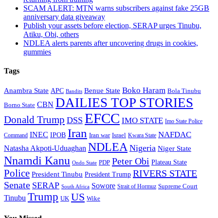
SCAM ALERT: MTN warns subscribers against fake 25GB
anniversary data giveaway
Publish your assets before election, SERAP urges Tinubu,
Atiku, Obi, others
NDLEA alerts parents after uncovering drugs in cookies,
gummies
Tags
Boko Haram
Anambra State
Benue State
APC
Bola Tinubu
Bandits
DAILIES TOP STORIES
CBN
Borno State
EFCC
Donald Trump
DSS
IMO STATE
Imo State Police
Iran
NAFDAC
INEC
IPOB
Iran war
Israel
Command
Kwara State
NDLEA
Nigeria
Natasha Akpoti-Uduaghan
Niger State
Nnamdi Kanu
Peter Obi
Plateau State
PDP
Ondo State
Police
RIVERS STATE
President Tinubu
President Trump
Senate
SERAP
Sowore
Strait of Hormuz
Supreme Court
South Africa
Trump
US
Tinubu
Wike
UK