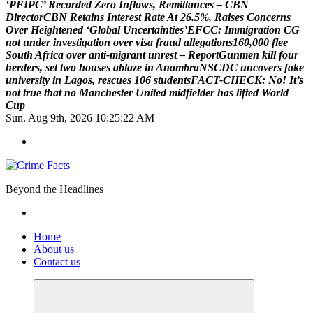
‘
P
F
I
P
C
’
R
e
c
o
r
d
e
d
Z
e
r
o
I
n
f
l
o
w
s
,
R
e
m
i
t
t
a
n
c
e
s
–
C
B
N
D
i
r
e
c
t
o
r
C
B
N
R
e
t
a
i
n
s
I
n
t
e
r
e
s
t
R
a
t
e
A
t
2
6
.
5
%
,
R
a
i
s
e
s
C
o
n
c
e
r
n
s
O
v
e
r
H
e
i
g
h
t
e
n
e
d
‘
G
l
o
b
a
l
U
n
c
e
r
t
a
i
n
t
i
e
s
’
E
F
C
C
:
I
m
m
i
g
r
a
t
i
o
n
C
G
n
o
t
u
n
d
e
r
i
n
v
e
s
t
i
g
a
t
i
o
n
o
v
e
r
v
i
s
a
f
r
a
u
d
a
l
l
e
g
a
t
i
o
n
s
1
6
0
,
0
0
0
f
l
e
e
S
o
u
t
h
A
f
r
i
c
a
o
v
e
r
a
n
t
i
-
m
i
g
r
a
n
t
u
n
r
e
s
t
–
R
e
p
o
r
t
G
u
n
m
e
n
k
i
l
l
f
o
u
r
h
e
r
d
e
r
s
,
s
e
t
t
w
o
h
o
u
s
e
s
a
b
l
a
z
e
i
n
A
n
a
m
b
r
a
N
S
C
D
C
u
n
c
o
v
e
r
s
f
a
k
e
u
n
i
v
e
r
s
i
t
y
i
n
L
a
g
o
s
,
r
e
s
c
u
e
s
1
0
6
s
t
u
d
e
n
t
s
F
A
C
T
-
C
H
E
C
K
:
N
o
!
I
t
’
s
n
o
t
t
r
u
e
t
h
a
t
n
o
M
a
n
c
h
e
s
t
e
r
U
n
i
t
e
d
m
i
d
f
i
e
l
d
e
r
h
a
s
l
i
f
t
e
d
W
o
r
l
d
C
u
p
Sun. Aug 9th, 2026
10:25:23 AM
Beyond the Headlines
Home
About us
Contact us