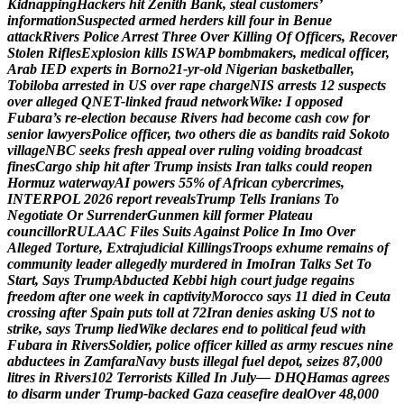
K
i
d
n
a
p
p
i
n
g
H
a
c
k
e
r
s
h
i
t
Z
e
n
i
t
h
B
a
n
k
,
s
t
e
a
l
c
u
s
t
o
m
e
r
s
’
i
n
f
o
r
m
a
t
i
o
n
S
u
s
p
e
c
t
e
d
a
r
m
e
d
h
e
r
d
e
r
s
k
i
l
l
f
o
u
r
i
n
B
e
n
u
e
a
t
t
a
c
k
R
i
v
e
r
s
P
o
l
i
c
e
A
r
r
e
s
t
T
h
r
e
e
O
v
e
r
K
i
l
l
i
n
g
O
f
O
f
f
i
c
e
r
s
,
R
e
c
o
v
e
r
S
t
o
l
e
n
R
i
f
l
e
s
E
x
p
l
o
s
i
o
n
k
i
l
l
s
I
S
W
A
P
b
o
m
b
m
a
k
e
r
s
,
m
e
d
i
c
a
l
o
f
f
i
c
e
r
,
A
r
a
b
I
E
D
e
x
p
e
r
t
s
i
n
B
o
r
n
o
2
1
-
y
r
-
o
l
d
N
i
g
e
r
i
a
n
b
a
s
k
e
t
b
a
l
l
e
r
,
T
o
b
i
l
o
b
a
a
r
r
e
s
t
e
d
i
n
U
S
o
v
e
r
r
a
p
e
c
h
a
r
g
e
N
I
S
a
r
r
e
s
t
s
1
2
s
u
s
p
e
c
t
s
o
v
e
r
a
l
l
e
g
e
d
Q
N
E
T
-
l
i
n
k
e
d
f
r
a
u
d
n
e
t
w
o
r
k
W
i
k
e
:
I
o
p
p
o
s
e
d
F
u
b
a
r
a
’
s
r
e
-
e
l
e
c
t
i
o
n
b
e
c
a
u
s
e
R
i
v
e
r
s
h
a
d
b
e
c
o
m
e
c
a
s
h
c
o
w
f
o
r
s
e
n
i
o
r
l
a
w
y
e
r
s
P
o
l
i
c
e
o
f
f
i
c
e
r
,
t
w
o
o
t
h
e
r
s
d
i
e
a
s
b
a
n
d
i
t
s
r
a
i
d
S
o
k
o
t
o
v
i
l
l
a
g
e
N
B
C
s
e
e
k
s
f
r
e
s
h
a
p
p
e
a
l
o
v
e
r
r
u
l
i
n
g
v
o
i
d
i
n
g
b
r
o
a
d
c
a
s
t
f
i
n
e
s
C
a
r
g
o
s
h
i
p
h
i
t
a
f
t
e
r
T
r
u
m
p
i
n
s
i
s
t
s
I
r
a
n
t
a
l
k
s
c
o
u
l
d
r
e
o
p
e
n
H
o
r
m
u
z
w
a
t
e
r
w
a
y
A
I
p
o
w
e
r
s
5
5
%
o
f
A
f
r
i
c
a
n
c
y
b
e
r
c
r
i
m
e
s
,
I
N
T
E
R
P
O
L
2
0
2
6
r
e
p
o
r
t
r
e
v
e
a
l
s
T
r
u
m
p
T
e
l
l
s
I
r
a
n
i
a
n
s
T
o
N
e
g
o
t
i
a
t
e
O
r
S
u
r
r
e
n
d
e
r
G
u
n
m
e
n
k
i
l
l
f
o
r
m
e
r
P
l
a
t
e
a
u
c
o
u
n
c
i
l
l
o
r
R
U
L
A
A
C
F
i
l
e
s
S
u
i
t
s
A
g
a
i
n
s
t
P
o
l
i
c
e
I
n
I
m
o
O
v
e
r
A
l
l
e
g
e
d
T
o
r
t
u
r
e
,
E
x
t
r
a
j
u
d
i
c
i
a
l
K
i
l
l
i
n
g
s
T
r
o
o
p
s
e
x
h
u
m
e
r
e
m
a
i
n
s
o
f
c
o
m
m
u
n
i
t
y
l
e
a
d
e
r
a
l
l
e
g
e
d
l
y
m
u
r
d
e
r
e
d
i
n
I
m
o
I
r
a
n
T
a
l
k
s
S
e
t
T
o
S
t
a
r
t
,
S
a
y
s
T
r
u
m
p
A
b
d
u
c
t
e
d
K
e
b
b
i
h
i
g
h
c
o
u
r
t
j
u
d
g
e
r
e
g
a
i
n
s
f
r
e
e
d
o
m
a
f
t
e
r
o
n
e
w
e
e
k
i
n
c
a
p
t
i
v
i
t
y
M
o
r
o
c
c
o
s
a
y
s
1
1
d
i
e
d
i
n
C
e
u
t
a
c
r
o
s
s
i
n
g
a
f
t
e
r
S
p
a
i
n
p
u
t
s
t
o
l
l
a
t
7
2
I
r
a
n
d
e
n
i
e
s
a
s
k
i
n
g
U
S
n
o
t
t
o
s
t
r
i
k
e
,
s
a
y
s
T
r
u
m
p
l
i
e
d
W
i
k
e
d
e
c
l
a
r
e
s
e
n
d
t
o
p
o
l
i
t
i
c
a
l
f
e
u
d
w
i
t
h
F
u
b
a
r
a
i
n
R
i
v
e
r
s
S
o
l
d
i
e
r
,
p
o
l
i
c
e
o
f
f
i
c
e
r
k
i
l
l
e
d
a
s
a
r
m
y
r
e
s
c
u
e
s
n
i
n
e
a
b
d
u
c
t
e
e
s
i
n
Z
a
m
f
a
r
a
N
a
v
y
b
u
s
t
s
i
l
l
e
g
a
l
f
u
e
l
d
e
p
o
t
,
s
e
i
z
e
s
8
7
,
0
0
0
l
i
t
r
e
s
i
n
R
i
v
e
r
s
1
0
2
T
e
r
r
o
r
i
s
t
s
K
i
l
l
e
d
I
n
J
u
l
y
—
D
H
Q
H
a
m
a
s
a
g
r
e
e
s
t
o
d
i
s
a
r
m
u
n
d
e
r
T
r
u
m
p
-
b
a
c
k
e
d
G
a
z
a
c
e
a
s
e
f
i
r
e
d
e
a
l
O
v
e
r
4
8
,
0
0
0