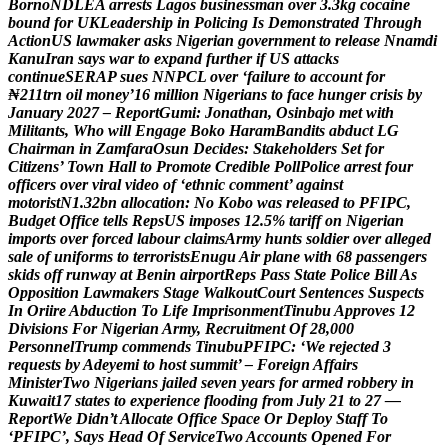
B
o
r
n
o
N
D
L
E
A
a
r
r
e
s
t
s
L
a
g
o
s
b
u
s
i
n
e
s
s
m
a
n
o
v
e
r
3
.
3
k
g
c
o
c
a
i
n
e
b
o
u
n
d
f
o
r
U
K
L
e
a
d
e
r
s
h
i
p
i
n
P
o
l
i
c
i
n
g
I
s
D
e
m
o
n
s
t
r
a
t
e
d
T
h
r
o
u
g
h
A
c
t
i
o
n
U
S
l
a
w
m
a
k
e
r
a
s
k
s
N
i
g
e
r
i
a
n
g
o
v
e
r
n
m
e
n
t
t
o
r
e
l
e
a
s
e
N
n
a
m
d
i
K
a
n
u
I
r
a
n
s
a
y
s
w
a
r
t
o
e
x
p
a
n
d
f
u
r
t
h
e
r
i
f
U
S
a
t
t
a
c
k
s
c
o
n
t
i
n
u
e
S
E
R
A
P
s
u
e
s
N
N
P
C
L
o
v
e
r
‘
f
a
i
l
u
r
e
t
o
a
c
c
o
u
n
t
f
o
r
₦
2
1
1
t
r
n
o
i
l
m
o
n
e
y
’
1
6
m
i
l
l
i
o
n
N
i
g
e
r
i
a
n
s
t
o
f
a
c
e
h
u
n
g
e
r
c
r
i
s
i
s
b
y
J
a
n
u
a
r
y
2
0
2
7
–
R
e
p
o
r
t
G
u
m
i
:
J
o
n
a
t
h
a
n
,
O
s
i
n
b
a
j
o
m
e
t
w
i
t
h
M
i
l
i
t
a
n
t
s
,
W
h
o
w
i
l
l
E
n
g
a
g
e
B
o
k
o
H
a
r
a
m
B
a
n
d
i
t
s
a
b
d
u
c
t
L
G
C
h
a
i
r
m
a
n
i
n
Z
a
m
f
a
r
a
O
s
u
n
D
e
c
i
d
e
s
:
S
t
a
k
e
h
o
l
d
e
r
s
S
e
t
f
o
r
C
i
t
i
z
e
n
s
’
T
o
w
n
H
a
l
l
t
o
P
r
o
m
o
t
e
C
r
e
d
i
b
l
e
P
o
l
l
P
o
l
i
c
e
a
r
r
e
s
t
f
o
u
r
o
f
f
i
c
e
r
s
o
v
e
r
v
i
r
a
l
v
i
d
e
o
o
f
‘
e
t
h
n
i
c
c
o
m
m
e
n
t
’
a
g
a
i
n
s
t
m
o
t
o
r
i
s
t
N
1
.
3
2
b
n
a
l
l
o
c
a
t
i
o
n
:
N
o
K
o
b
o
w
a
s
r
e
l
e
a
s
e
d
t
o
P
F
I
P
C
,
B
u
d
g
e
t
O
f
f
i
c
e
t
e
l
l
s
R
e
p
s
U
S
i
m
p
o
s
e
s
1
2
.
5
%
t
a
r
i
f
f
o
n
N
i
g
e
r
i
a
n
i
m
p
o
r
t
s
o
v
e
r
f
o
r
c
e
d
l
a
b
o
u
r
c
l
a
i
m
s
A
r
m
y
h
u
n
t
s
s
o
l
d
i
e
r
o
v
e
r
a
l
l
e
g
e
d
s
a
l
e
o
f
u
n
i
f
o
r
m
s
t
o
t
e
r
r
o
r
i
s
t
s
E
n
u
g
u
A
i
r
p
l
a
n
e
w
i
t
h
6
8
p
a
s
s
e
n
g
e
r
s
s
k
i
d
s
o
f
f
r
u
n
w
a
y
a
t
B
e
n
i
n
a
i
r
p
o
r
t
R
e
p
s
P
a
s
s
S
t
a
t
e
P
o
l
i
c
e
B
i
l
l
A
s
O
p
p
o
s
i
t
i
o
n
L
a
w
m
a
k
e
r
s
S
t
a
g
e
W
a
l
k
o
u
t
C
o
u
r
t
S
e
n
t
e
n
c
e
s
S
u
s
p
e
c
t
s
I
n
O
r
i
i
r
e
A
b
d
u
c
t
i
o
n
T
o
L
i
f
e
I
m
p
r
i
s
o
n
m
e
n
t
T
i
n
u
b
u
A
p
p
r
o
v
e
s
1
2
D
i
v
i
s
i
o
n
s
F
o
r
N
i
g
e
r
i
a
n
A
r
m
y
,
R
e
c
r
u
i
t
m
e
n
t
O
f
2
8
,
0
0
0
P
e
r
s
o
n
n
e
l
T
r
u
m
p
c
o
m
m
e
n
d
s
T
i
n
u
b
u
P
F
I
P
C
:
‘
W
e
r
e
j
e
c
t
e
d
3
r
e
q
u
e
s
t
s
b
y
A
d
e
y
e
m
i
t
o
h
o
s
t
s
u
m
m
i
t
’
–
F
o
r
e
i
g
n
A
f
f
a
i
r
s
M
i
n
i
s
t
e
r
T
w
o
N
i
g
e
r
i
a
n
s
j
a
i
l
e
d
s
e
v
e
n
y
e
a
r
s
f
o
r
a
r
m
e
d
r
o
b
b
e
r
y
i
n
K
u
w
a
i
t
1
7
s
t
a
t
e
s
t
o
e
x
p
e
r
i
e
n
c
e
f
l
o
o
d
i
n
g
f
r
o
m
J
u
l
y
2
1
t
o
2
7
—
R
e
p
o
r
t
W
e
D
i
d
n
’
t
A
l
l
o
c
a
t
e
O
f
f
i
c
e
S
p
a
c
e
O
r
D
e
p
l
o
y
S
t
a
f
f
T
o
‘
P
F
I
P
C
’
,
S
a
y
s
H
e
a
d
O
f
S
e
r
v
i
c
e
T
w
o
A
c
c
o
u
n
t
s
O
p
e
n
e
d
F
o
r