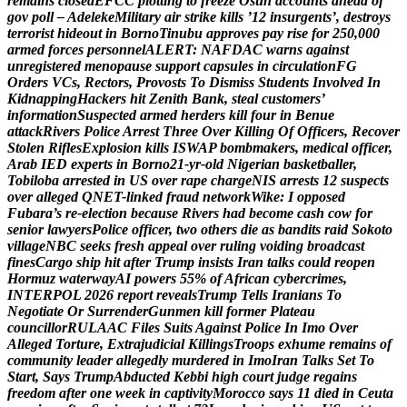
r
e
m
a
i
n
s
c
l
o
s
e
d
E
F
C
C
p
l
o
t
t
i
n
g
t
o
f
r
e
e
z
e
O
s
u
n
a
c
c
o
u
n
t
s
a
h
e
a
d
o
f
g
o
v
p
o
l
l
–
A
d
e
l
e
k
e
M
i
l
i
t
a
r
y
a
i
r
s
t
r
i
k
e
k
i
l
l
s
’
1
2
i
n
s
u
r
g
e
n
t
s
’
,
d
e
s
t
r
o
y
s
t
e
r
r
o
r
i
s
t
h
i
d
e
o
u
t
i
n
B
o
r
n
o
T
i
n
u
b
u
a
p
p
r
o
v
e
s
p
a
y
r
i
s
e
f
o
r
2
5
0
,
0
0
0
a
r
m
e
d
f
o
r
c
e
s
p
e
r
s
o
n
n
e
l
A
L
E
R
T
:
N
A
F
D
A
C
w
a
r
n
s
a
g
a
i
n
s
t
u
n
r
e
g
i
s
t
e
r
e
d
m
e
n
o
p
a
u
s
e
s
u
p
p
o
r
t
c
a
p
s
u
l
e
s
i
n
c
i
r
c
u
l
a
t
i
o
n
F
G
O
r
d
e
r
s
V
C
s
,
R
e
c
t
o
r
s
,
P
r
o
v
o
s
t
s
T
o
D
i
s
m
i
s
s
S
t
u
d
e
n
t
s
I
n
v
o
l
v
e
d
I
n
K
i
d
n
a
p
p
i
n
g
H
a
c
k
e
r
s
h
i
t
Z
e
n
i
t
h
B
a
n
k
,
s
t
e
a
l
c
u
s
t
o
m
e
r
s
’
i
n
f
o
r
m
a
t
i
o
n
S
u
s
p
e
c
t
e
d
a
r
m
e
d
h
e
r
d
e
r
s
k
i
l
l
f
o
u
r
i
n
B
e
n
u
e
a
t
t
a
c
k
R
i
v
e
r
s
P
o
l
i
c
e
A
r
r
e
s
t
T
h
r
e
e
O
v
e
r
K
i
l
l
i
n
g
O
f
O
f
f
i
c
e
r
s
,
R
e
c
o
v
e
r
S
t
o
l
e
n
R
i
f
l
e
s
E
x
p
l
o
s
i
o
n
k
i
l
l
s
I
S
W
A
P
b
o
m
b
m
a
k
e
r
s
,
m
e
d
i
c
a
l
o
f
f
i
c
e
r
,
A
r
a
b
I
E
D
e
x
p
e
r
t
s
i
n
B
o
r
n
o
2
1
-
y
r
-
o
l
d
N
i
g
e
r
i
a
n
b
a
s
k
e
t
b
a
l
l
e
r
,
T
o
b
i
l
o
b
a
a
r
r
e
s
t
e
d
i
n
U
S
o
v
e
r
r
a
p
e
c
h
a
r
g
e
N
I
S
a
r
r
e
s
t
s
1
2
s
u
s
p
e
c
t
s
o
v
e
r
a
l
l
e
g
e
d
Q
N
E
T
-
l
i
n
k
e
d
f
r
a
u
d
n
e
t
w
o
r
k
W
i
k
e
:
I
o
p
p
o
s
e
d
F
u
b
a
r
a
’
s
r
e
-
e
l
e
c
t
i
o
n
b
e
c
a
u
s
e
R
i
v
e
r
s
h
a
d
b
e
c
o
m
e
c
a
s
h
c
o
w
f
o
r
s
e
n
i
o
r
l
a
w
y
e
r
s
P
o
l
i
c
e
o
f
f
i
c
e
r
,
t
w
o
o
t
h
e
r
s
d
i
e
a
s
b
a
n
d
i
t
s
r
a
i
d
S
o
k
o
t
o
v
i
l
l
a
g
e
N
B
C
s
e
e
k
s
f
r
e
s
h
a
p
p
e
a
l
o
v
e
r
r
u
l
i
n
g
v
o
i
d
i
n
g
b
r
o
a
d
c
a
s
t
f
i
n
e
s
C
a
r
g
o
s
h
i
p
h
i
t
a
f
t
e
r
T
r
u
m
p
i
n
s
i
s
t
s
I
r
a
n
t
a
l
k
s
c
o
u
l
d
r
e
o
p
e
n
H
o
r
m
u
z
w
a
t
e
r
w
a
y
A
I
p
o
w
e
r
s
5
5
%
o
f
A
f
r
i
c
a
n
c
y
b
e
r
c
r
i
m
e
s
,
I
N
T
E
R
P
O
L
2
0
2
6
r
e
p
o
r
t
r
e
v
e
a
l
s
T
r
u
m
p
T
e
l
l
s
I
r
a
n
i
a
n
s
T
o
N
e
g
o
t
i
a
t
e
O
r
S
u
r
r
e
n
d
e
r
G
u
n
m
e
n
k
i
l
l
f
o
r
m
e
r
P
l
a
t
e
a
u
c
o
u
n
c
i
l
l
o
r
R
U
L
A
A
C
F
i
l
e
s
S
u
i
t
s
A
g
a
i
n
s
t
P
o
l
i
c
e
I
n
I
m
o
O
v
e
r
A
l
l
e
g
e
d
T
o
r
t
u
r
e
,
E
x
t
r
a
j
u
d
i
c
i
a
l
K
i
l
l
i
n
g
s
T
r
o
o
p
s
e
x
h
u
m
e
r
e
m
a
i
n
s
o
f
c
o
m
m
u
n
i
t
y
l
e
a
d
e
r
a
l
l
e
g
e
d
l
y
m
u
r
d
e
r
e
d
i
n
I
m
o
I
r
a
n
T
a
l
k
s
S
e
t
T
o
S
t
a
r
t
,
S
a
y
s
T
r
u
m
p
A
b
d
u
c
t
e
d
K
e
b
b
i
h
i
g
h
c
o
u
r
t
j
u
d
g
e
r
e
g
a
i
n
s
f
r
e
e
d
o
m
a
f
t
e
r
o
n
e
w
e
e
k
i
n
c
a
p
t
i
v
i
t
y
M
o
r
o
c
c
o
s
a
y
s
1
1
d
i
e
d
i
n
C
e
u
t
a