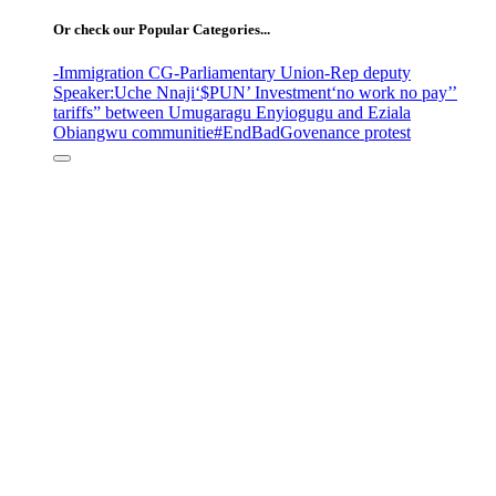
Or check our Popular Categories...
-Immigration CG
-Parliamentary Union
-Rep deputy
Speaker
:Uche Nnaji
‘$PUN’ Investment
‘no work no pay’
’
tariffs
” between Umugaragu Enyiogugu and Eziala
Obiangwu communitie
#EndBadGovenance protest