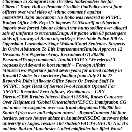
C
h
a
i
r
m
a
n
i
n
Z
a
m
f
a
r
a
O
s
u
n
D
e
c
i
d
e
s
:
S
t
a
k
e
h
o
l
d
e
r
s
S
e
t
f
o
r
C
i
t
i
z
e
n
s
’
T
o
w
n
H
a
l
l
t
o
P
r
o
m
o
t
e
C
r
e
d
i
b
l
e
P
o
l
l
P
o
l
i
c
e
a
r
r
e
s
t
f
o
u
r
o
f
f
i
c
e
r
s
o
v
e
r
v
i
r
a
l
v
i
d
e
o
o
f
‘
e
t
h
n
i
c
c
o
m
m
e
n
t
’
a
g
a
i
n
s
t
m
o
t
o
r
i
s
t
N
1
.
3
2
b
n
a
l
l
o
c
a
t
i
o
n
:
N
o
K
o
b
o
w
a
s
r
e
l
e
a
s
e
d
t
o
P
F
I
P
C
,
B
u
d
g
e
t
O
f
f
i
c
e
t
e
l
l
s
R
e
p
s
U
S
i
m
p
o
s
e
s
1
2
.
5
%
t
a
r
i
f
f
o
n
N
i
g
e
r
i
a
n
i
m
p
o
r
t
s
o
v
e
r
f
o
r
c
e
d
l
a
b
o
u
r
c
l
a
i
m
s
A
r
m
y
h
u
n
t
s
s
o
l
d
i
e
r
o
v
e
r
a
l
l
e
g
e
d
s
a
l
e
o
f
u
n
i
f
o
r
m
s
t
o
t
e
r
r
o
r
i
s
t
s
E
n
u
g
u
A
i
r
p
l
a
n
e
w
i
t
h
6
8
p
a
s
s
e
n
g
e
r
s
s
k
i
d
s
o
f
f
r
u
n
w
a
y
a
t
B
e
n
i
n
a
i
r
p
o
r
t
R
e
p
s
P
a
s
s
S
t
a
t
e
P
o
l
i
c
e
B
i
l
l
A
s
O
p
p
o
s
i
t
i
o
n
L
a
w
m
a
k
e
r
s
S
t
a
g
e
W
a
l
k
o
u
t
C
o
u
r
t
S
e
n
t
e
n
c
e
s
S
u
s
p
e
c
t
s
I
n
O
r
i
i
r
e
A
b
d
u
c
t
i
o
n
T
o
L
i
f
e
I
m
p
r
i
s
o
n
m
e
n
t
T
i
n
u
b
u
A
p
p
r
o
v
e
s
1
2
D
i
v
i
s
i
o
n
s
F
o
r
N
i
g
e
r
i
a
n
A
r
m
y
,
R
e
c
r
u
i
t
m
e
n
t
O
f
2
8
,
0
0
0
P
e
r
s
o
n
n
e
l
T
r
u
m
p
c
o
m
m
e
n
d
s
T
i
n
u
b
u
P
F
I
P
C
:
‘
W
e
r
e
j
e
c
t
e
d
3
r
e
q
u
e
s
t
s
b
y
A
d
e
y
e
m
i
t
o
h
o
s
t
s
u
m
m
i
t
’
–
F
o
r
e
i
g
n
A
f
f
a
i
r
s
M
i
n
i
s
t
e
r
T
w
o
N
i
g
e
r
i
a
n
s
j
a
i
l
e
d
s
e
v
e
n
y
e
a
r
s
f
o
r
a
r
m
e
d
r
o
b
b
e
r
y
i
n
K
u
w
a
i
t
1
7
s
t
a
t
e
s
t
o
e
x
p
e
r
i
e
n
c
e
f
l
o
o
d
i
n
g
f
r
o
m
J
u
l
y
2
1
t
o
2
7
—
R
e
p
o
r
t
W
e
D
i
d
n
’
t
A
l
l
o
c
a
t
e
O
f
f
i
c
e
S
p
a
c
e
O
r
D
e
p
l
o
y
S
t
a
f
f
T
o
‘
P
F
I
P
C
’
,
S
a
y
s
H
e
a
d
O
f
S
e
r
v
i
c
e
T
w
o
A
c
c
o
u
n
t
s
O
p
e
n
e
d
F
o
r
‘
P
F
I
P
C
’
R
e
c
o
r
d
e
d
Z
e
r
o
I
n
f
l
o
w
s
,
R
e
m
i
t
t
a
n
c
e
s
–
C
B
N
D
i
r
e
c
t
o
r
C
B
N
R
e
t
a
i
n
s
I
n
t
e
r
e
s
t
R
a
t
e
A
t
2
6
.
5
%
,
R
a
i
s
e
s
C
o
n
c
e
r
n
s
O
v
e
r
H
e
i
g
h
t
e
n
e
d
‘
G
l
o
b
a
l
U
n
c
e
r
t
a
i
n
t
i
e
s
’
E
F
C
C
:
I
m
m
i
g
r
a
t
i
o
n
C
G
n
o
t
u
n
d
e
r
i
n
v
e
s
t
i
g
a
t
i
o
n
o
v
e
r
v
i
s
a
f
r
a
u
d
a
l
l
e
g
a
t
i
o
n
s
1
6
0
,
0
0
0
f
l
e
e
S
o
u
t
h
A
f
r
i
c
a
o
v
e
r
a
n
t
i
-
m
i
g
r
a
n
t
u
n
r
e
s
t
–
R
e
p
o
r
t
G
u
n
m
e
n
k
i
l
l
f
o
u
r
h
e
r
d
e
r
s
,
s
e
t
t
w
o
h
o
u
s
e
s
a
b
l
a
z
e
i
n
A
n
a
m
b
r
a
N
S
C
D
C
u
n
c
o
v
e
r
s
f
a
k
e
u
n
i
v
e
r
s
i
t
y
i
n
L
a
g
o
s
,
r
e
s
c
u
e
s
1
0
6
s
t
u
d
e
n
t
s
F
A
C
T
-
C
H
E
C
K
:
N
o
!
I
t
’
s
n
o
t
t
r
u
e
t
h
a
t
n
o
M
a
n
c
h
e
s
t
e
r
U
n
i
t
e
d
m
i
d
f
i
e
l
d
e
r
h
a
s
l
i
f
t
e
d
W
o
r
l
d