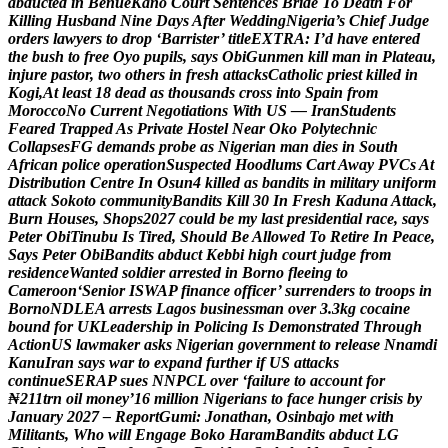
a
b
d
u
c
t
e
d
i
n
B
e
n
u
e
K
a
n
o
C
o
u
r
t
S
e
n
t
e
n
c
e
s
B
r
i
d
e
T
o
D
e
a
t
h
F
o
r
K
i
l
l
i
n
g
H
u
s
b
a
n
d
N
i
n
e
D
a
y
s
A
f
t
e
r
W
e
d
d
i
n
g
N
i
g
e
r
i
a
’
s
C
h
i
e
f
J
u
d
g
e
o
r
d
e
r
s
l
a
w
y
e
r
s
t
o
d
r
o
p
‘
B
a
r
r
i
s
t
e
r
’
t
i
t
l
e
E
X
T
R
A
:
I
’
d
h
a
v
e
e
n
t
e
r
e
d
t
h
e
b
u
s
h
t
o
f
r
e
e
O
y
o
p
u
p
i
l
s
,
s
a
y
s
O
b
i
G
u
n
m
e
n
k
i
l
l
m
a
n
i
n
P
l
a
t
e
a
u
,
i
n
j
u
r
e
p
a
s
t
o
r
,
t
w
o
o
t
h
e
r
s
i
n
f
r
e
s
h
a
t
t
a
c
k
s
C
a
t
h
o
l
i
c
p
r
i
e
s
t
k
i
l
l
e
d
i
n
K
o
g
i
,
A
t
l
e
a
s
t
1
8
d
e
a
d
a
s
t
h
o
u
s
a
n
d
s
c
r
o
s
s
i
n
t
o
S
p
a
i
n
f
r
o
m
M
o
r
o
c
c
o
N
o
C
u
r
r
e
n
t
N
e
g
o
t
i
a
t
i
o
n
s
W
i
t
h
U
S
—
I
r
a
n
S
t
u
d
e
n
t
s
F
e
a
r
e
d
T
r
a
p
p
e
d
A
s
P
r
i
v
a
t
e
H
o
s
t
e
l
N
e
a
r
O
k
o
P
o
l
y
t
e
c
h
n
i
c
C
o
l
l
a
p
s
e
s
F
G
d
e
m
a
n
d
s
p
r
o
b
e
a
s
N
i
g
e
r
i
a
n
m
a
n
d
i
e
s
i
n
S
o
u
t
h
A
f
r
i
c
a
n
p
o
l
i
c
e
o
p
e
r
a
t
i
o
n
S
u
s
p
e
c
t
e
d
H
o
o
d
l
u
m
s
C
a
r
t
A
w
a
y
P
V
C
s
A
t
D
i
s
t
r
i
b
u
t
i
o
n
C
e
n
t
r
e
I
n
O
s
u
n
4
k
i
l
l
e
d
a
s
b
a
n
d
i
t
s
i
n
m
i
l
i
t
a
r
y
u
n
i
f
o
r
m
a
t
t
a
c
k
S
o
k
o
t
o
c
o
m
m
u
n
i
t
y
B
a
n
d
i
t
s
K
i
l
l
3
0
I
n
F
r
e
s
h
K
a
d
u
n
a
A
t
t
a
c
k
,
B
u
r
n
H
o
u
s
e
s
,
S
h
o
p
s
2
0
2
7
c
o
u
l
d
b
e
m
y
l
a
s
t
p
r
e
s
i
d
e
n
t
i
a
l
r
a
c
e
,
s
a
y
s
P
e
t
e
r
O
b
i
T
i
n
u
b
u
I
s
T
i
r
e
d
,
S
h
o
u
l
d
B
e
A
l
l
o
w
e
d
T
o
R
e
t
i
r
e
I
n
P
e
a
c
e
,
S
a
y
s
P
e
t
e
r
O
b
i
B
a
n
d
i
t
s
a
b
d
u
c
t
K
e
b
b
i
h
i
g
h
c
o
u
r
t
j
u
d
g
e
f
r
o
m
r
e
s
i
d
e
n
c
e
W
a
n
t
e
d
s
o
l
d
i
e
r
a
r
r
e
s
t
e
d
i
n
B
o
r
n
o
f
l
e
e
i
n
g
t
o
C
a
m
e
r
o
o
n
‘
S
e
n
i
o
r
I
S
W
A
P
f
i
n
a
n
c
e
o
f
f
i
c
e
r
’
s
u
r
r
e
n
d
e
r
s
t
o
t
r
o
o
p
s
i
n
B
o
r
n
o
N
D
L
E
A
a
r
r
e
s
t
s
L
a
g
o
s
b
u
s
i
n
e
s
s
m
a
n
o
v
e
r
3
.
3
k
g
c
o
c
a
i
n
e
b
o
u
n
d
f
o
r
U
K
L
e
a
d
e
r
s
h
i
p
i
n
P
o
l
i
c
i
n
g
I
s
D
e
m
o
n
s
t
r
a
t
e
d
T
h
r
o
u
g
h
A
c
t
i
o
n
U
S
l
a
w
m
a
k
e
r
a
s
k
s
N
i
g
e
r
i
a
n
g
o
v
e
r
n
m
e
n
t
t
o
r
e
l
e
a
s
e
N
n
a
m
d
i
K
a
n
u
I
r
a
n
s
a
y
s
w
a
r
t
o
e
x
p
a
n
d
f
u
r
t
h
e
r
i
f
U
S
a
t
t
a
c
k
s
c
o
n
t
i
n
u
e
S
E
R
A
P
s
u
e
s
N
N
P
C
L
o
v
e
r
‘
f
a
i
l
u
r
e
t
o
a
c
c
o
u
n
t
f
o
r
₦
2
1
1
t
r
n
o
i
l
m
o
n
e
y
’
1
6
m
i
l
l
i
o
n
N
i
g
e
r
i
a
n
s
t
o
f
a
c
e
h
u
n
g
e
r
c
r
i
s
i
s
b
y
J
a
n
u
a
r
y
2
0
2
7
–
R
e
p
o
r
t
G
u
m
i
:
J
o
n
a
t
h
a
n
,
O
s
i
n
b
a
j
o
m
e
t
w
i
t
h
M
i
l
i
t
a
n
t
s
,
W
h
o
w
i
l
l
E
n
g
a
g
e
B
o
k
o
H
a
r
a
m
B
a
n
d
i
t
s
a
b
d
u
c
t
L
G