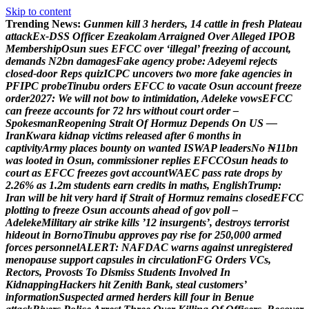
Skip to content
Trending News:
G
u
n
m
e
n
k
i
l
l
3
h
e
r
d
e
r
s
,
1
4
c
a
t
t
l
e
i
n
f
r
e
s
h
P
l
a
t
e
a
u
a
t
t
a
c
k
E
x
-
D
S
S
O
f
f
i
c
e
r
E
z
e
a
k
o
l
a
m
A
r
r
a
i
g
n
e
d
O
v
e
r
A
l
l
e
g
e
d
I
P
O
B
M
e
m
b
e
r
s
h
i
p
O
s
u
n
s
u
e
s
E
F
C
C
o
v
e
r
‘
i
l
l
e
g
a
l
’
f
r
e
e
z
i
n
g
o
f
a
c
c
o
u
n
t
,
d
e
m
a
n
d
s
N
2
b
n
d
a
m
a
g
e
s
F
a
k
e
a
g
e
n
c
y
p
r
o
b
e
:
A
d
e
y
e
m
i
r
e
j
e
c
t
s
c
l
o
s
e
d
-
d
o
o
r
R
e
p
s
q
u
i
z
I
C
P
C
u
n
c
o
v
e
r
s
t
w
o
m
o
r
e
f
a
k
e
a
g
e
n
c
i
e
s
i
n
P
F
I
P
C
p
r
o
b
e
T
i
n
u
b
u
o
r
d
e
r
s
E
F
C
C
t
o
v
a
c
a
t
e
O
s
u
n
a
c
c
o
u
n
t
f
r
e
e
z
e
o
r
d
e
r
2
0
2
7
:
W
e
w
i
l
l
n
o
t
b
o
w
t
o
i
n
t
i
m
i
d
a
t
i
o
n
,
A
d
e
l
e
k
e
v
o
w
s
E
F
C
C
c
a
n
f
r
e
e
z
e
a
c
c
o
u
n
t
s
f
o
r
7
2
h
r
s
w
i
t
h
o
u
t
c
o
u
r
t
o
r
d
e
r
–
S
p
o
k
e
s
m
a
n
R
e
o
p
e
n
i
n
g
S
t
r
a
i
t
O
f
H
o
r
m
u
z
D
e
p
e
n
d
s
O
n
U
S
—
I
r
a
n
K
w
a
r
a
k
i
d
n
a
p
v
i
c
t
i
m
s
r
e
l
e
a
s
e
d
a
f
t
e
r
6
m
o
n
t
h
s
i
n
c
a
p
t
i
v
i
t
y
A
r
m
y
p
l
a
c
e
s
b
o
u
n
t
y
o
n
w
a
n
t
e
d
I
S
W
A
P
l
e
a
d
e
r
s
N
o
₦
1
1
b
n
w
a
s
l
o
o
t
e
d
i
n
O
s
u
n
,
c
o
m
m
i
s
s
i
o
n
e
r
r
e
p
l
i
e
s
E
F
C
C
O
s
u
n
h
e
a
d
s
t
o
c
o
u
r
t
a
s
E
F
C
C
f
r
e
e
z
e
s
g
o
v
t
a
c
c
o
u
n
t
W
A
E
C
p
a
s
s
r
a
t
e
d
r
o
p
s
b
y
2
.
2
6
%
a
s
1
.
2
m
s
t
u
d
e
n
t
s
e
a
r
n
c
r
e
d
i
t
s
i
n
m
a
t
h
s
,
E
n
g
l
i
s
h
T
r
u
m
p
:
I
r
a
n
w
i
l
l
b
e
h
i
t
v
e
r
y
h
a
r
d
i
f
S
t
r
a
i
t
o
f
H
o
r
m
u
z
r
e
m
a
i
n
s
c
l
o
s
e
d
E
F
C
C
p
l
o
t
t
i
n
g
t
o
f
r
e
e
z
e
O
s
u
n
a
c
c
o
u
n
t
s
a
h
e
a
d
o
f
g
o
v
p
o
l
l
–
A
d
e
l
e
k
e
M
i
l
i
t
a
r
y
a
i
r
s
t
r
i
k
e
k
i
l
l
s
’
1
2
i
n
s
u
r
g
e
n
t
s
’
,
d
e
s
t
r
o
y
s
t
e
r
r
o
r
i
s
t
h
i
d
e
o
u
t
i
n
B
o
r
n
o
T
i
n
u
b
u
a
p
p
r
o
v
e
s
p
a
y
r
i
s
e
f
o
r
2
5
0
,
0
0
0
a
r
m
e
d
f
o
r
c
e
s
p
e
r
s
o
n
n
e
l
A
L
E
R
T
:
N
A
F
D
A
C
w
a
r
n
s
a
g
a
i
n
s
t
u
n
r
e
g
i
s
t
e
r
e
d
m
e
n
o
p
a
u
s
e
s
u
p
p
o
r
t
c
a
p
s
u
l
e
s
i
n
c
i
r
c
u
l
a
t
i
o
n
F
G
O
r
d
e
r
s
V
C
s
,
R
e
c
t
o
r
s
,
P
r
o
v
o
s
t
s
T
o
D
i
s
m
i
s
s
S
t
u
d
e
n
t
s
I
n
v
o
l
v
e
d
I
n
K
i
d
n
a
p
p
i
n
g
H
a
c
k
e
r
s
h
i
t
Z
e
n
i
t
h
B
a
n
k
,
s
t
e
a
l
c
u
s
t
o
m
e
r
s
’
i
n
f
o
r
m
a
t
i
o
n
S
u
s
p
e
c
t
e
d
a
r
m
e
d
h
e
r
d
e
r
s
k
i
l
l
f
o
u
r
i
n
B
e
n
u
e