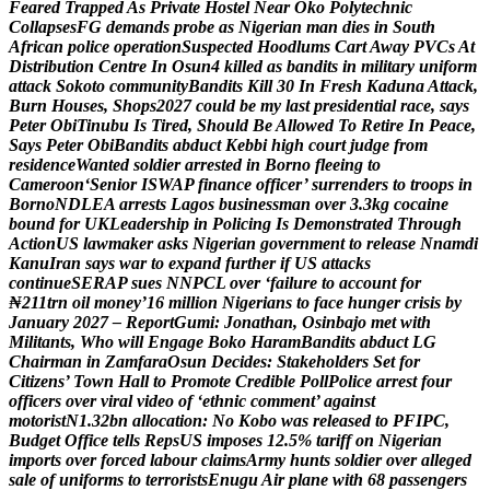
F
e
a
r
e
d
T
r
a
p
p
e
d
A
s
P
r
i
v
a
t
e
H
o
s
t
e
l
N
e
a
r
O
k
o
P
o
l
y
t
e
c
h
n
i
c
C
o
l
l
a
p
s
e
s
F
G
d
e
m
a
n
d
s
p
r
o
b
e
a
s
N
i
g
e
r
i
a
n
m
a
n
d
i
e
s
i
n
S
o
u
t
h
A
f
r
i
c
a
n
p
o
l
i
c
e
o
p
e
r
a
t
i
o
n
S
u
s
p
e
c
t
e
d
H
o
o
d
l
u
m
s
C
a
r
t
A
w
a
y
P
V
C
s
A
t
D
i
s
t
r
i
b
u
t
i
o
n
C
e
n
t
r
e
I
n
O
s
u
n
4
k
i
l
l
e
d
a
s
b
a
n
d
i
t
s
i
n
m
i
l
i
t
a
r
y
u
n
i
f
o
r
m
a
t
t
a
c
k
S
o
k
o
t
o
c
o
m
m
u
n
i
t
y
B
a
n
d
i
t
s
K
i
l
l
3
0
I
n
F
r
e
s
h
K
a
d
u
n
a
A
t
t
a
c
k
,
B
u
r
n
H
o
u
s
e
s
,
S
h
o
p
s
2
0
2
7
c
o
u
l
d
b
e
m
y
l
a
s
t
p
r
e
s
i
d
e
n
t
i
a
l
r
a
c
e
,
s
a
y
s
P
e
t
e
r
O
b
i
T
i
n
u
b
u
I
s
T
i
r
e
d
,
S
h
o
u
l
d
B
e
A
l
l
o
w
e
d
T
o
R
e
t
i
r
e
I
n
P
e
a
c
e
,
S
a
y
s
P
e
t
e
r
O
b
i
B
a
n
d
i
t
s
a
b
d
u
c
t
K
e
b
b
i
h
i
g
h
c
o
u
r
t
j
u
d
g
e
f
r
o
m
r
e
s
i
d
e
n
c
e
W
a
n
t
e
d
s
o
l
d
i
e
r
a
r
r
e
s
t
e
d
i
n
B
o
r
n
o
f
l
e
e
i
n
g
t
o
C
a
m
e
r
o
o
n
‘
S
e
n
i
o
r
I
S
W
A
P
f
i
n
a
n
c
e
o
f
f
i
c
e
r
’
s
u
r
r
e
n
d
e
r
s
t
o
t
r
o
o
p
s
i
n
B
o
r
n
o
N
D
L
E
A
a
r
r
e
s
t
s
L
a
g
o
s
b
u
s
i
n
e
s
s
m
a
n
o
v
e
r
3
.
3
k
g
c
o
c
a
i
n
e
b
o
u
n
d
f
o
r
U
K
L
e
a
d
e
r
s
h
i
p
i
n
P
o
l
i
c
i
n
g
I
s
D
e
m
o
n
s
t
r
a
t
e
d
T
h
r
o
u
g
h
A
c
t
i
o
n
U
S
l
a
w
m
a
k
e
r
a
s
k
s
N
i
g
e
r
i
a
n
g
o
v
e
r
n
m
e
n
t
t
o
r
e
l
e
a
s
e
N
n
a
m
d
i
K
a
n
u
I
r
a
n
s
a
y
s
w
a
r
t
o
e
x
p
a
n
d
f
u
r
t
h
e
r
i
f
U
S
a
t
t
a
c
k
s
c
o
n
t
i
n
u
e
S
E
R
A
P
s
u
e
s
N
N
P
C
L
o
v
e
r
‘
f
a
i
l
u
r
e
t
o
a
c
c
o
u
n
t
f
o
r
₦
2
1
1
t
r
n
o
i
l
m
o
n
e
y
’
1
6
m
i
l
l
i
o
n
N
i
g
e
r
i
a
n
s
t
o
f
a
c
e
h
u
n
g
e
r
c
r
i
s
i
s
b
y
J
a
n
u
a
r
y
2
0
2
7
–
R
e
p
o
r
t
G
u
m
i
:
J
o
n
a
t
h
a
n
,
O
s
i
n
b
a
j
o
m
e
t
w
i
t
h
M
i
l
i
t
a
n
t
s
,
W
h
o
w
i
l
l
E
n
g
a
g
e
B
o
k
o
H
a
r
a
m
B
a
n
d
i
t
s
a
b
d
u
c
t
L
G
C
h
a
i
r
m
a
n
i
n
Z
a
m
f
a
r
a
O
s
u
n
D
e
c
i
d
e
s
:
S
t
a
k
e
h
o
l
d
e
r
s
S
e
t
f
o
r
C
i
t
i
z
e
n
s
’
T
o
w
n
H
a
l
l
t
o
P
r
o
m
o
t
e
C
r
e
d
i
b
l
e
P
o
l
l
P
o
l
i
c
e
a
r
r
e
s
t
f
o
u
r
o
f
f
i
c
e
r
s
o
v
e
r
v
i
r
a
l
v
i
d
e
o
o
f
‘
e
t
h
n
i
c
c
o
m
m
e
n
t
’
a
g
a
i
n
s
t
m
o
t
o
r
i
s
t
N
1
.
3
2
b
n
a
l
l
o
c
a
t
i
o
n
:
N
o
K
o
b
o
w
a
s
r
e
l
e
a
s
e
d
t
o
P
F
I
P
C
,
B
u
d
g
e
t
O
f
f
i
c
e
t
e
l
l
s
R
e
p
s
U
S
i
m
p
o
s
e
s
1
2
.
5
%
t
a
r
i
f
f
o
n
N
i
g
e
r
i
a
n
i
m
p
o
r
t
s
o
v
e
r
f
o
r
c
e
d
l
a
b
o
u
r
c
l
a
i
m
s
A
r
m
y
h
u
n
t
s
s
o
l
d
i
e
r
o
v
e
r
a
l
l
e
g
e
d
s
a
l
e
o
f
u
n
i
f
o
r
m
s
t
o
t
e
r
r
o
r
i
s
t
s
E
n
u
g
u
A
i
r
p
l
a
n
e
w
i
t
h
6
8
p
a
s
s
e
n
g
e
r
s