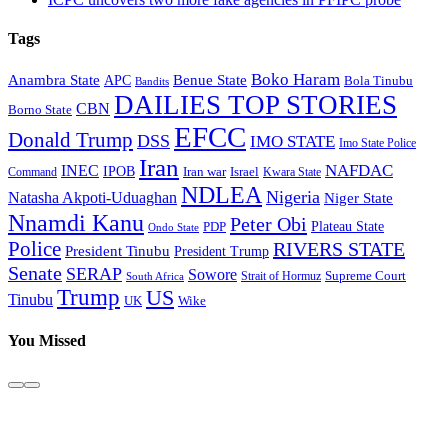
Tags
Boko Haram
Anambra State
Benue State
APC
Bola Tinubu
Bandits
DAILIES TOP STORIES
CBN
Borno State
EFCC
Donald Trump
DSS
IMO STATE
Imo State Police
Iran
NAFDAC
INEC
IPOB
Iran war
Israel
Command
Kwara State
NDLEA
Nigeria
Natasha Akpoti-Uduaghan
Niger State
Nnamdi Kanu
Peter Obi
Plateau State
PDP
Ondo State
Police
RIVERS STATE
President Tinubu
President Trump
Senate
SERAP
Sowore
Supreme Court
Strait of Hormuz
South Africa
Trump
US
Tinubu
Wike
UK
You Missed