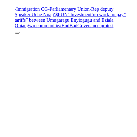
-Immigration CG
-Parliamentary Union
-Rep deputy
Speaker
:Uche Nnaji
‘$PUN’ Investment
‘no work no pay’
’
tariffs
” between Umugaragu Enyiogugu and Eziala
Obiangwu communitie
#EndBadGovenance protest