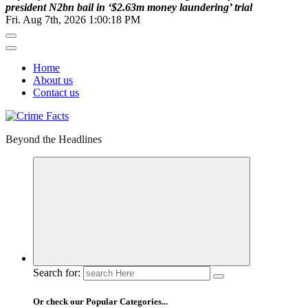
p
r
e
s
i
d
e
n
t
N
2
b
n
b
a
i
l
i
n
‘
$
2
.
6
3
m
m
o
n
e
y
l
a
u
n
d
e
r
i
n
g
’
t
r
i
a
l
Fri. Aug 7th, 2026
1:00:19 PM
Home
About us
Contact us
Beyond the Headlines
Search for:
Or check our Popular Categories...