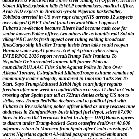
a
t
t
a
c
k
R
i
v
e
r
s
P
o
l
i
c
e
A
r
r
e
s
t
T
h
r
e
e
O
v
e
r
K
i
l
l
i
n
g
O
f
O
f
f
i
c
e
r
s
,
R
e
c
o
v
e
r
S
t
o
l
e
n
R
i
f
l
e
s
E
x
p
l
o
s
i
o
n
k
i
l
l
s
I
S
W
A
P
b
o
m
b
m
a
k
e
r
s
,
m
e
d
i
c
a
l
o
f
f
i
c
e
r
,
A
r
a
b
I
E
D
e
x
p
e
r
t
s
i
n
B
o
r
n
o
2
1
-
y
r
-
o
l
d
N
i
g
e
r
i
a
n
b
a
s
k
e
t
b
a
l
l
e
r
,
T
o
b
i
l
o
b
a
a
r
r
e
s
t
e
d
i
n
U
S
o
v
e
r
r
a
p
e
c
h
a
r
g
e
N
I
S
a
r
r
e
s
t
s
1
2
s
u
s
p
e
c
t
s
o
v
e
r
a
l
l
e
g
e
d
Q
N
E
T
-
l
i
n
k
e
d
f
r
a
u
d
n
e
t
w
o
r
k
W
i
k
e
:
I
o
p
p
o
s
e
d
F
u
b
a
r
a
’
s
r
e
-
e
l
e
c
t
i
o
n
b
e
c
a
u
s
e
R
i
v
e
r
s
h
a
d
b
e
c
o
m
e
c
a
s
h
c
o
w
f
o
r
s
e
n
i
o
r
l
a
w
y
e
r
s
P
o
l
i
c
e
o
f
f
i
c
e
r
,
t
w
o
o
t
h
e
r
s
d
i
e
a
s
b
a
n
d
i
t
s
r
a
i
d
S
o
k
o
t
o
v
i
l
l
a
g
e
N
B
C
s
e
e
k
s
f
r
e
s
h
a
p
p
e
a
l
o
v
e
r
r
u
l
i
n
g
v
o
i
d
i
n
g
b
r
o
a
d
c
a
s
t
f
i
n
e
s
C
a
r
g
o
s
h
i
p
h
i
t
a
f
t
e
r
T
r
u
m
p
i
n
s
i
s
t
s
I
r
a
n
t
a
l
k
s
c
o
u
l
d
r
e
o
p
e
n
H
o
r
m
u
z
w
a
t
e
r
w
a
y
A
I
p
o
w
e
r
s
5
5
%
o
f
A
f
r
i
c
a
n
c
y
b
e
r
c
r
i
m
e
s
,
I
N
T
E
R
P
O
L
2
0
2
6
r
e
p
o
r
t
r
e
v
e
a
l
s
T
r
u
m
p
T
e
l
l
s
I
r
a
n
i
a
n
s
T
o
N
e
g
o
t
i
a
t
e
O
r
S
u
r
r
e
n
d
e
r
G
u
n
m
e
n
k
i
l
l
f
o
r
m
e
r
P
l
a
t
e
a
u
c
o
u
n
c
i
l
l
o
r
R
U
L
A
A
C
F
i
l
e
s
S
u
i
t
s
A
g
a
i
n
s
t
P
o
l
i
c
e
I
n
I
m
o
O
v
e
r
A
l
l
e
g
e
d
T
o
r
t
u
r
e
,
E
x
t
r
a
j
u
d
i
c
i
a
l
K
i
l
l
i
n
g
s
T
r
o
o
p
s
e
x
h
u
m
e
r
e
m
a
i
n
s
o
f
c
o
m
m
u
n
i
t
y
l
e
a
d
e
r
a
l
l
e
g
e
d
l
y
m
u
r
d
e
r
e
d
i
n
I
m
o
I
r
a
n
T
a
l
k
s
S
e
t
T
o
S
t
a
r
t
,
S
a
y
s
T
r
u
m
p
A
b
d
u
c
t
e
d
K
e
b
b
i
h
i
g
h
c
o
u
r
t
j
u
d
g
e
r
e
g
a
i
n
s
f
r
e
e
d
o
m
a
f
t
e
r
o
n
e
w
e
e
k
i
n
c
a
p
t
i
v
i
t
y
M
o
r
o
c
c
o
s
a
y
s
1
1
d
i
e
d
i
n
C
e
u
t
a
c
r
o
s
s
i
n
g
a
f
t
e
r
S
p
a
i
n
p
u
t
s
t
o
l
l
a
t
7
2
I
r
a
n
d
e
n
i
e
s
a
s
k
i
n
g
U
S
n
o
t
t
o
s
t
r
i
k
e
,
s
a
y
s
T
r
u
m
p
l
i
e
d
W
i
k
e
d
e
c
l
a
r
e
s
e
n
d
t
o
p
o
l
i
t
i
c
a
l
f
e
u
d
w
i
t
h
F
u
b
a
r
a
i
n
R
i
v
e
r
s
S
o
l
d
i
e
r
,
p
o
l
i
c
e
o
f
f
i
c
e
r
k
i
l
l
e
d
a
s
a
r
m
y
r
e
s
c
u
e
s
n
i
n
e
a
b
d
u
c
t
e
e
s
i
n
Z
a
m
f
a
r
a
N
a
v
y
b
u
s
t
s
i
l
l
e
g
a
l
f
u
e
l
d
e
p
o
t
,
s
e
i
z
e
s
8
7
,
0
0
0
l
i
t
r
e
s
i
n
R
i
v
e
r
s
1
0
2
T
e
r
r
o
r
i
s
t
s
K
i
l
l
e
d
I
n
J
u
l
y
—
D
H
Q
H
a
m
a
s
a
g
r
e
e
s
t
o
d
i
s
a
r
m
u
n
d
e
r
T
r
u
m
p
-
b
a
c
k
e
d
G
a
z
a
c
e
a
s
e
f
i
r
e
d
e
a
l
O
v
e
r
4
8
,
0
0
0
m
i
g
r
a
n
t
s
r
e
t
u
r
n
t
o
M
o
r
o
c
c
o
f
r
o
m
S
p
a
i
n
a
f
t
e
r
C
e
u
t
a
c
r
o
s
s
i
n
g
s
U
S
w
a
r
n
s
N
i
g
e
r
i
a
n
s
a
g
a
i
n
s
t
A
I
-
e
d
i
t
e
d
p
a
s
s
p
o
r
t
p
h
o
t
o
s
S
e
m
i
n
a
r
i
a
n