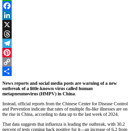
WhatsApp
Facebook
LinkedIn
X
Threads
Telegram
Pinterest
Copy
Link
Share
News reports and social media posts are warning of a new
outbreak of a little-known virus called human
metapneumovirus (HMPV) in China
.
Instead, official reports from the Chinese Center for Disease Control
and Prevention indicate that rates of multiple flu-like illnesses are on
the rise in China, according to data up to the last week of 2024.
That data suggests that influenza is leading the outbreak, with 30.2
percent of tests coming back positive for it—an increase of 6.2 from