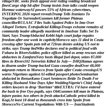
v
i
l
l
a
g
e
N
B
C
s
e
e
k
s
f
r
e
s
h
a
p
p
e
a
l
o
v
e
r
r
u
l
i
n
g
v
o
i
d
i
n
g
b
r
o
a
d
c
a
s
t
f
i
n
e
s
C
a
r
g
o
s
h
i
p
h
i
t
a
f
t
e
r
T
r
u
m
p
i
n
s
i
s
t
s
I
r
a
n
t
a
l
k
s
c
o
u
l
d
r
e
o
p
e
n
H
o
r
m
u
z
w
a
t
e
r
w
a
y
A
I
p
o
w
e
r
s
5
5
%
o
f
A
f
r
i
c
a
n
c
y
b
e
r
c
r
i
m
e
s
,
I
N
T
E
R
P
O
L
2
0
2
6
r
e
p
o
r
t
r
e
v
e
a
l
s
T
r
u
m
p
T
e
l
l
s
I
r
a
n
i
a
n
s
T
o
N
e
g
o
t
i
a
t
e
O
r
S
u
r
r
e
n
d
e
r
G
u
n
m
e
n
k
i
l
l
f
o
r
m
e
r
P
l
a
t
e
a
u
c
o
u
n
c
i
l
l
o
r
R
U
L
A
A
C
F
i
l
e
s
S
u
i
t
s
A
g
a
i
n
s
t
P
o
l
i
c
e
I
n
I
m
o
O
v
e
r
A
l
l
e
g
e
d
T
o
r
t
u
r
e
,
E
x
t
r
a
j
u
d
i
c
i
a
l
K
i
l
l
i
n
g
s
T
r
o
o
p
s
e
x
h
u
m
e
r
e
m
a
i
n
s
o
f
c
o
m
m
u
n
i
t
y
l
e
a
d
e
r
a
l
l
e
g
e
d
l
y
m
u
r
d
e
r
e
d
i
n
I
m
o
I
r
a
n
T
a
l
k
s
S
e
t
T
o
S
t
a
r
t
,
S
a
y
s
T
r
u
m
p
A
b
d
u
c
t
e
d
K
e
b
b
i
h
i
g
h
c
o
u
r
t
j
u
d
g
e
r
e
g
a
i
n
s
f
r
e
e
d
o
m
a
f
t
e
r
o
n
e
w
e
e
k
i
n
c
a
p
t
i
v
i
t
y
M
o
r
o
c
c
o
s
a
y
s
1
1
d
i
e
d
i
n
C
e
u
t
a
c
r
o
s
s
i
n
g
a
f
t
e
r
S
p
a
i
n
p
u
t
s
t
o
l
l
a
t
7
2
I
r
a
n
d
e
n
i
e
s
a
s
k
i
n
g
U
S
n
o
t
t
o
s
t
r
i
k
e
,
s
a
y
s
T
r
u
m
p
l
i
e
d
W
i
k
e
d
e
c
l
a
r
e
s
e
n
d
t
o
p
o
l
i
t
i
c
a
l
f
e
u
d
w
i
t
h
F
u
b
a
r
a
i
n
R
i
v
e
r
s
S
o
l
d
i
e
r
,
p
o
l
i
c
e
o
f
f
i
c
e
r
k
i
l
l
e
d
a
s
a
r
m
y
r
e
s
c
u
e
s
n
i
n
e
a
b
d
u
c
t
e
e
s
i
n
Z
a
m
f
a
r
a
N
a
v
y
b
u
s
t
s
i
l
l
e
g
a
l
f
u
e
l
d
e
p
o
t
,
s
e
i
z
e
s
8
7
,
0
0
0
l
i
t
r
e
s
i
n
R
i
v
e
r
s
1
0
2
T
e
r
r
o
r
i
s
t
s
K
i
l
l
e
d
I
n
J
u
l
y
—
D
H
Q
H
a
m
a
s
a
g
r
e
e
s
t
o
d
i
s
a
r
m
u
n
d
e
r
T
r
u
m
p
-
b
a
c
k
e
d
G
a
z
a
c
e
a
s
e
f
i
r
e
d
e
a
l
O
v
e
r
4
8
,
0
0
0
m
i
g
r
a
n
t
s
r
e
t
u
r
n
t
o
M
o
r
o
c
c
o
f
r
o
m
S
p
a
i
n
a
f
t
e
r
C
e
u
t
a
c
r
o
s
s
i
n
g
s
U
S
w
a
r
n
s
N
i
g
e
r
i
a
n
s
a
g
a
i
n
s
t
A
I
-
e
d
i
t
e
d
p
a
s
s
p
o
r
t
p
h
o
t
o
s
S
e
m
i
n
a
r
i
a
n
a
b
d
u
c
t
e
d
i
n
B
e
n
u
e
K
a
n
o
C
o
u
r
t
S
e
n
t
e
n
c
e
s
B
r
i
d
e
T
o
D
e
a
t
h
F
o
r
K
i
l
l
i
n
g
H
u
s
b
a
n
d
N
i
n
e
D
a
y
s
A
f
t
e
r
W
e
d
d
i
n
g
N
i
g
e
r
i
a
’
s
C
h
i
e
f
J
u
d
g
e
o
r
d
e
r
s
l
a
w
y
e
r
s
t
o
d
r
o
p
‘
B
a
r
r
i
s
t
e
r
’
t
i
t
l
e
E
X
T
R
A
:
I
’
d
h
a
v
e
e
n
t
e
r
e
d
t
h
e
b
u
s
h
t
o
f
r
e
e
O
y
o
p
u
p
i
l
s
,
s
a
y
s
O
b
i
G
u
n
m
e
n
k
i
l
l
m
a
n
i
n
P
l
a
t
e
a
u
,
i
n
j
u
r
e
p
a
s
t
o
r
,
t
w
o
o
t
h
e
r
s
i
n
f
r
e
s
h
a
t
t
a
c
k
s
C
a
t
h
o
l
i
c
p
r
i
e
s
t
k
i
l
l
e
d
i
n
K
o
g
i
,
A
t
l
e
a
s
t
1
8
d
e
a
d
a
s
t
h
o
u
s
a
n
d
s
c
r
o
s
s
i
n
t
o
S
p
a
i
n
f
r
o
m
M
o
r
o
c
c
o
N
o
C
u
r
r
e
n
t
N
e
g
o
t
i
a
t
i
o
n
s
W
i
t
h
U
S
—
I
r
a
n
S
t
u
d
e
n
t
s