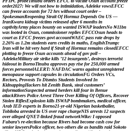
P
F
I
P
C
p
r
o
b
e
T
i
n
u
b
u
o
r
d
e
r
s
E
F
C
C
t
o
v
a
c
a
t
e
O
s
u
n
a
c
c
o
u
n
t
f
r
e
e
z
e
o
r
d
e
r
2
0
2
7
:
W
e
w
i
l
l
n
o
t
b
o
w
t
o
i
n
t
i
m
i
d
a
t
i
o
n
,
A
d
e
l
e
k
e
v
o
w
s
E
F
C
C
c
a
n
f
r
e
e
z
e
a
c
c
o
u
n
t
s
f
o
r
7
2
h
r
s
w
i
t
h
o
u
t
c
o
u
r
t
o
r
d
e
r
–
S
p
o
k
e
s
m
a
n
R
e
o
p
e
n
i
n
g
S
t
r
a
i
t
O
f
H
o
r
m
u
z
D
e
p
e
n
d
s
O
n
U
S
—
I
r
a
n
K
w
a
r
a
k
i
d
n
a
p
v
i
c
t
i
m
s
r
e
l
e
a
s
e
d
a
f
t
e
r
6
m
o
n
t
h
s
i
n
c
a
p
t
i
v
i
t
y
A
r
m
y
p
l
a
c
e
s
b
o
u
n
t
y
o
n
w
a
n
t
e
d
I
S
W
A
P
l
e
a
d
e
r
s
N
o
₦
1
1
b
n
w
a
s
l
o
o
t
e
d
i
n
O
s
u
n
,
c
o
m
m
i
s
s
i
o
n
e
r
r
e
p
l
i
e
s
E
F
C
C
O
s
u
n
h
e
a
d
s
t
o
c
o
u
r
t
a
s
E
F
C
C
f
r
e
e
z
e
s
g
o
v
t
a
c
c
o
u
n
t
W
A
E
C
p
a
s
s
r
a
t
e
d
r
o
p
s
b
y
2
.
2
6
%
a
s
1
.
2
m
s
t
u
d
e
n
t
s
e
a
r
n
c
r
e
d
i
t
s
i
n
m
a
t
h
s
,
E
n
g
l
i
s
h
T
r
u
m
p
:
I
r
a
n
w
i
l
l
b
e
h
i
t
v
e
r
y
h
a
r
d
i
f
S
t
r
a
i
t
o
f
H
o
r
m
u
z
r
e
m
a
i
n
s
c
l
o
s
e
d
E
F
C
C
p
l
o
t
t
i
n
g
t
o
f
r
e
e
z
e
O
s
u
n
a
c
c
o
u
n
t
s
a
h
e
a
d
o
f
g
o
v
p
o
l
l
–
A
d
e
l
e
k
e
M
i
l
i
t
a
r
y
a
i
r
s
t
r
i
k
e
k
i
l
l
s
’
1
2
i
n
s
u
r
g
e
n
t
s
’
,
d
e
s
t
r
o
y
s
t
e
r
r
o
r
i
s
t
h
i
d
e
o
u
t
i
n
B
o
r
n
o
T
i
n
u
b
u
a
p
p
r
o
v
e
s
p
a
y
r
i
s
e
f
o
r
2
5
0
,
0
0
0
a
r
m
e
d
f
o
r
c
e
s
p
e
r
s
o
n
n
e
l
A
L
E
R
T
:
N
A
F
D
A
C
w
a
r
n
s
a
g
a
i
n
s
t
u
n
r
e
g
i
s
t
e
r
e
d
m
e
n
o
p
a
u
s
e
s
u
p
p
o
r
t
c
a
p
s
u
l
e
s
i
n
c
i
r
c
u
l
a
t
i
o
n
F
G
O
r
d
e
r
s
V
C
s
,
R
e
c
t
o
r
s
,
P
r
o
v
o
s
t
s
T
o
D
i
s
m
i
s
s
S
t
u
d
e
n
t
s
I
n
v
o
l
v
e
d
I
n
K
i
d
n
a
p
p
i
n
g
H
a
c
k
e
r
s
h
i
t
Z
e
n
i
t
h
B
a
n
k
,
s
t
e
a
l
c
u
s
t
o
m
e
r
s
’
i
n
f
o
r
m
a
t
i
o
n
S
u
s
p
e
c
t
e
d
a
r
m
e
d
h
e
r
d
e
r
s
k
i
l
l
f
o
u
r
i
n
B
e
n
u
e
a
t
t
a
c
k
R
i
v
e
r
s
P
o
l
i
c
e
A
r
r
e
s
t
T
h
r
e
e
O
v
e
r
K
i
l
l
i
n
g
O
f
O
f
f
i
c
e
r
s
,
R
e
c
o
v
e
r
S
t
o
l
e
n
R
i
f
l
e
s
E
x
p
l
o
s
i
o
n
k
i
l
l
s
I
S
W
A
P
b
o
m
b
m
a
k
e
r
s
,
m
e
d
i
c
a
l
o
f
f
i
c
e
r
,
A
r
a
b
I
E
D
e
x
p
e
r
t
s
i
n
B
o
r
n
o
2
1
-
y
r
-
o
l
d
N
i
g
e
r
i
a
n
b
a
s
k
e
t
b
a
l
l
e
r
,
T
o
b
i
l
o
b
a
a
r
r
e
s
t
e
d
i
n
U
S
o
v
e
r
r
a
p
e
c
h
a
r
g
e
N
I
S
a
r
r
e
s
t
s
1
2
s
u
s
p
e
c
t
s
o
v
e
r
a
l
l
e
g
e
d
Q
N
E
T
-
l
i
n
k
e
d
f
r
a
u
d
n
e
t
w
o
r
k
W
i
k
e
:
I
o
p
p
o
s
e
d
F
u
b
a
r
a
’
s
r
e
-
e
l
e
c
t
i
o
n
b
e
c
a
u
s
e
R
i
v
e
r
s
h
a
d
b
e
c
o
m
e
c
a
s
h
c
o
w
f
o
r
s
e
n
i
o
r
l
a
w
y
e
r
s
P
o
l
i
c
e
o
f
f
i
c
e
r
,
t
w
o
o
t
h
e
r
s
d
i
e
a
s
b
a
n
d
i
t
s
r
a
i
d
S
o
k
o
t
o