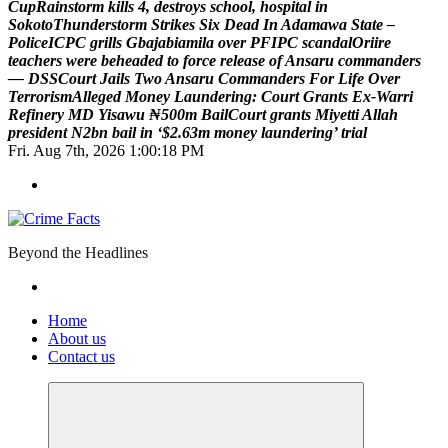
C
u
p
R
a
i
n
s
t
o
r
m
k
i
l
l
s
4
,
d
e
s
t
r
o
y
s
s
c
h
o
o
l
,
h
o
s
p
i
t
a
l
i
n
S
o
k
o
t
o
T
h
u
n
d
e
r
s
t
o
r
m
S
t
r
i
k
e
s
S
i
x
D
e
a
d
I
n
A
d
a
m
a
w
a
S
t
a
t
e
–
P
o
l
i
c
e
I
C
P
C
g
r
i
l
l
s
G
b
a
j
a
b
i
a
m
i
l
a
o
v
e
r
P
F
I
P
C
s
c
a
n
d
a
l
O
r
i
i
r
e
t
e
a
c
h
e
r
s
w
e
r
e
b
e
h
e
a
d
e
d
t
o
f
o
r
c
e
r
e
l
e
a
s
e
o
f
A
n
s
a
r
u
c
o
m
m
a
n
d
e
r
s
—
D
S
S
C
o
u
r
t
J
a
i
l
s
T
w
o
A
n
s
a
r
u
C
o
m
m
a
n
d
e
r
s
F
o
r
L
i
f
e
O
v
e
r
T
e
r
r
o
r
i
s
m
A
l
l
e
g
e
d
M
o
n
e
y
L
a
u
n
d
e
r
i
n
g
:
C
o
u
r
t
G
r
a
n
t
s
E
x
-
W
a
r
r
i
R
e
f
i
n
e
r
y
M
D
Y
i
s
a
w
u
₦
5
0
0
m
B
a
i
l
C
o
u
r
t
g
r
a
n
t
s
M
i
y
e
t
t
i
A
l
l
a
h
p
r
e
s
i
d
e
n
t
N
2
b
n
b
a
i
l
i
n
‘
$
2
.
6
3
m
m
o
n
e
y
l
a
u
n
d
e
r
i
n
g
’
t
r
i
a
l
Fri. Aug 7th, 2026
1:00:19 PM
Beyond the Headlines
Home
About us
Contact us