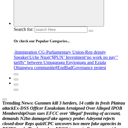
Search for:
Or check our Popular Categories...
-Immigration CG
-Parliamentary Union
-Rep deputy
Speaker
:Uche Nnaji
‘$PUN’ Investment
‘no work no pay’
’
tariffs
” between Umugaragu Enyiogugu and Eziala
Obiangwu communitie
#EndBadGovenance protest
Trending News:
G
u
n
m
e
n
k
i
l
l
3
h
e
r
d
e
r
s
,
1
4
c
a
t
t
l
e
i
n
f
r
e
s
h
P
l
a
t
e
a
u
a
t
t
a
c
k
E
x
-
D
S
S
O
f
f
i
c
e
r
E
z
e
a
k
o
l
a
m
A
r
r
a
i
g
n
e
d
O
v
e
r
A
l
l
e
g
e
d
I
P
O
B
M
e
m
b
e
r
s
h
i
p
O
s
u
n
s
u
e
s
E
F
C
C
o
v
e
r
‘
i
l
l
e
g
a
l
’
f
r
e
e
z
i
n
g
o
f
a
c
c
o
u
n
t
,
d
e
m
a
n
d
s
N
2
b
n
d
a
m
a
g
e
s
F
a
k
e
a
g
e
n
c
y
p
r
o
b
e
:
A
d
e
y
e
m
i
r
e
j
e
c
t
s
c
l
o
s
e
d
-
d
o
o
r
R
e
p
s
q
u
i
z
I
C
P
C
u
n
c
o
v
e
r
s
t
w
o
m
o
r
e
f
a
k
e
a
g
e
n
c
i
e
s
i
n