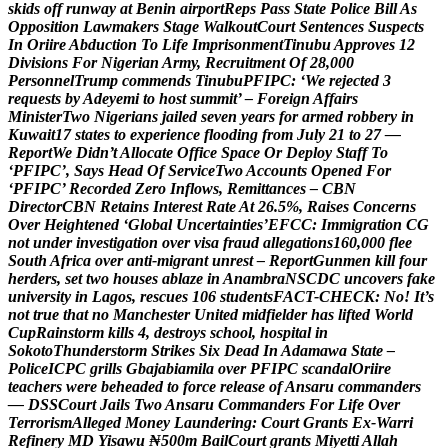
s
k
i
d
s
o
f
f
r
u
n
w
a
y
a
t
B
e
n
i
n
a
i
r
p
o
r
t
R
e
p
s
P
a
s
s
S
t
a
t
e
P
o
l
i
c
e
B
i
l
l
A
s
O
p
p
o
s
i
t
i
o
n
L
a
w
m
a
k
e
r
s
S
t
a
g
e
W
a
l
k
o
u
t
C
o
u
r
t
S
e
n
t
e
n
c
e
s
S
u
s
p
e
c
t
s
I
n
O
r
i
i
r
e
A
b
d
u
c
t
i
o
n
T
o
L
i
f
e
I
m
p
r
i
s
o
n
m
e
n
t
T
i
n
u
b
u
A
p
p
r
o
v
e
s
1
2
D
i
v
i
s
i
o
n
s
F
o
r
N
i
g
e
r
i
a
n
A
r
m
y
,
R
e
c
r
u
i
t
m
e
n
t
O
f
2
8
,
0
0
0
P
e
r
s
o
n
n
e
l
T
r
u
m
p
c
o
m
m
e
n
d
s
T
i
n
u
b
u
P
F
I
P
C
:
‘
W
e
r
e
j
e
c
t
e
d
3
r
e
q
u
e
s
t
s
b
y
A
d
e
y
e
m
i
t
o
h
o
s
t
s
u
m
m
i
t
’
–
F
o
r
e
i
g
n
A
f
f
a
i
r
s
M
i
n
i
s
t
e
r
T
w
o
N
i
g
e
r
i
a
n
s
j
a
i
l
e
d
s
e
v
e
n
y
e
a
r
s
f
o
r
a
r
m
e
d
r
o
b
b
e
r
y
i
n
K
u
w
a
i
t
1
7
s
t
a
t
e
s
t
o
e
x
p
e
r
i
e
n
c
e
f
l
o
o
d
i
n
g
f
r
o
m
J
u
l
y
2
1
t
o
2
7
—
R
e
p
o
r
t
W
e
D
i
d
n
’
t
A
l
l
o
c
a
t
e
O
f
f
i
c
e
S
p
a
c
e
O
r
D
e
p
l
o
y
S
t
a
f
f
T
o
‘
P
F
I
P
C
’
,
S
a
y
s
H
e
a
d
O
f
S
e
r
v
i
c
e
T
w
o
A
c
c
o
u
n
t
s
O
p
e
n
e
d
F
o
r
‘
P
F
I
P
C
’
R
e
c
o
r
d
e
d
Z
e
r
o
I
n
f
l
o
w
s
,
R
e
m
i
t
t
a
n
c
e
s
–
C
B
N
D
i
r
e
c
t
o
r
C
B
N
R
e
t
a
i
n
s
I
n
t
e
r
e
s
t
R
a
t
e
A
t
2
6
.
5
%
,
R
a
i
s
e
s
C
o
n
c
e
r
n
s
O
v
e
r
H
e
i
g
h
t
e
n
e
d
‘
G
l
o
b
a
l
U
n
c
e
r
t
a
i
n
t
i
e
s
’
E
F
C
C
:
I
m
m
i
g
r
a
t
i
o
n
C
G
n
o
t
u
n
d
e
r
i
n
v
e
s
t
i
g
a
t
i
o
n
o
v
e
r
v
i
s
a
f
r
a
u
d
a
l
l
e
g
a
t
i
o
n
s
1
6
0
,
0
0
0
f
l
e
e
S
o
u
t
h
A
f
r
i
c
a
o
v
e
r
a
n
t
i
-
m
i
g
r
a
n
t
u
n
r
e
s
t
–
R
e
p
o
r
t
G
u
n
m
e
n
k
i
l
l
f
o
u
r
h
e
r
d
e
r
s
,
s
e
t
t
w
o
h
o
u
s
e
s
a
b
l
a
z
e
i
n
A
n
a
m
b
r
a
N
S
C
D
C
u
n
c
o
v
e
r
s
f
a
k
e
u
n
i
v
e
r
s
i
t
y
i
n
L
a
g
o
s
,
r
e
s
c
u
e
s
1
0
6
s
t
u
d
e
n
t
s
F
A
C
T
-
C
H
E
C
K
:
N
o
!
I
t
’
s
n
o
t
t
r
u
e
t
h
a
t
n
o
M
a
n
c
h
e
s
t
e
r
U
n
i
t
e
d
m
i
d
f
i
e
l
d
e
r
h
a
s
l
i
f
t
e
d
W
o
r
l
d
C
u
p
R
a
i
n
s
t
o
r
m
k
i
l
l
s
4
,
d
e
s
t
r
o
y
s
s
c
h
o
o
l
,
h
o
s
p
i
t
a
l
i
n
S
o
k
o
t
o
T
h
u
n
d
e
r
s
t
o
r
m
S
t
r
i
k
e
s
S
i
x
D
e
a
d
I
n
A
d
a
m
a
w
a
S
t
a
t
e
–
P
o
l
i
c
e
I
C
P
C
g
r
i
l
l
s
G
b
a
j
a
b
i
a
m
i
l
a
o
v
e
r
P
F
I
P
C
s
c
a
n
d
a
l
O
r
i
i
r
e
t
e
a
c
h
e
r
s
w
e
r
e
b
e
h
e
a
d
e
d
t
o
f
o
r
c
e
r
e
l
e
a
s
e
o
f
A
n
s
a
r
u
c
o
m
m
a
n
d
e
r
s
—
D
S
S
C
o
u
r
t
J
a
i
l
s
T
w
o
A
n
s
a
r
u
C
o
m
m
a
n
d
e
r
s
F
o
r
L
i
f
e
O
v
e
r
T
e
r
r
o
r
i
s
m
A
l
l
e
g
e
d
M
o
n
e
y
L
a
u
n
d
e
r
i
n
g
:
C
o
u
r
t
G
r
a
n
t
s
E
x
-
W
a
r
r
i
R
e
f
i
n
e
r
y
M
D
Y
i
s
a
w
u
₦
5
0
0
m
B
a
i
l
C
o
u
r
t
g
r
a
n
t
s
M
i
y
e
t
t
i
A
l
l
a
h