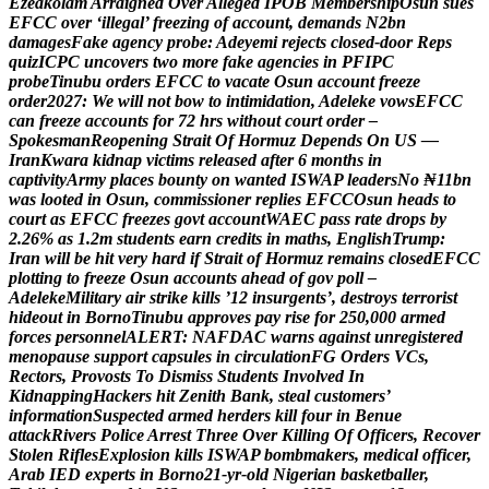
E
z
e
a
k
o
l
a
m
A
r
r
a
i
g
n
e
d
O
v
e
r
A
l
l
e
g
e
d
I
P
O
B
M
e
m
b
e
r
s
h
i
p
O
s
u
n
s
u
e
s
E
F
C
C
o
v
e
r
‘
i
l
l
e
g
a
l
’
f
r
e
e
z
i
n
g
o
f
a
c
c
o
u
n
t
,
d
e
m
a
n
d
s
N
2
b
n
d
a
m
a
g
e
s
F
a
k
e
a
g
e
n
c
y
p
r
o
b
e
:
A
d
e
y
e
m
i
r
e
j
e
c
t
s
c
l
o
s
e
d
-
d
o
o
r
R
e
p
s
q
u
i
z
I
C
P
C
u
n
c
o
v
e
r
s
t
w
o
m
o
r
e
f
a
k
e
a
g
e
n
c
i
e
s
i
n
P
F
I
P
C
p
r
o
b
e
T
i
n
u
b
u
o
r
d
e
r
s
E
F
C
C
t
o
v
a
c
a
t
e
O
s
u
n
a
c
c
o
u
n
t
f
r
e
e
z
e
o
r
d
e
r
2
0
2
7
:
W
e
w
i
l
l
n
o
t
b
o
w
t
o
i
n
t
i
m
i
d
a
t
i
o
n
,
A
d
e
l
e
k
e
v
o
w
s
E
F
C
C
c
a
n
f
r
e
e
z
e
a
c
c
o
u
n
t
s
f
o
r
7
2
h
r
s
w
i
t
h
o
u
t
c
o
u
r
t
o
r
d
e
r
–
S
p
o
k
e
s
m
a
n
R
e
o
p
e
n
i
n
g
S
t
r
a
i
t
O
f
H
o
r
m
u
z
D
e
p
e
n
d
s
O
n
U
S
—
I
r
a
n
K
w
a
r
a
k
i
d
n
a
p
v
i
c
t
i
m
s
r
e
l
e
a
s
e
d
a
f
t
e
r
6
m
o
n
t
h
s
i
n
c
a
p
t
i
v
i
t
y
A
r
m
y
p
l
a
c
e
s
b
o
u
n
t
y
o
n
w
a
n
t
e
d
I
S
W
A
P
l
e
a
d
e
r
s
N
o
₦
1
1
b
n
w
a
s
l
o
o
t
e
d
i
n
O
s
u
n
,
c
o
m
m
i
s
s
i
o
n
e
r
r
e
p
l
i
e
s
E
F
C
C
O
s
u
n
h
e
a
d
s
t
o
c
o
u
r
t
a
s
E
F
C
C
f
r
e
e
z
e
s
g
o
v
t
a
c
c
o
u
n
t
W
A
E
C
p
a
s
s
r
a
t
e
d
r
o
p
s
b
y
2
.
2
6
%
a
s
1
.
2
m
s
t
u
d
e
n
t
s
e
a
r
n
c
r
e
d
i
t
s
i
n
m
a
t
h
s
,
E
n
g
l
i
s
h
T
r
u
m
p
:
I
r
a
n
w
i
l
l
b
e
h
i
t
v
e
r
y
h
a
r
d
i
f
S
t
r
a
i
t
o
f
H
o
r
m
u
z
r
e
m
a
i
n
s
c
l
o
s
e
d
E
F
C
C
p
l
o
t
t
i
n
g
t
o
f
r
e
e
z
e
O
s
u
n
a
c
c
o
u
n
t
s
a
h
e
a
d
o
f
g
o
v
p
o
l
l
–
A
d
e
l
e
k
e
M
i
l
i
t
a
r
y
a
i
r
s
t
r
i
k
e
k
i
l
l
s
’
1
2
i
n
s
u
r
g
e
n
t
s
’
,
d
e
s
t
r
o
y
s
t
e
r
r
o
r
i
s
t
h
i
d
e
o
u
t
i
n
B
o
r
n
o
T
i
n
u
b
u
a
p
p
r
o
v
e
s
p
a
y
r
i
s
e
f
o
r
2
5
0
,
0
0
0
a
r
m
e
d
f
o
r
c
e
s
p
e
r
s
o
n
n
e
l
A
L
E
R
T
:
N
A
F
D
A
C
w
a
r
n
s
a
g
a
i
n
s
t
u
n
r
e
g
i
s
t
e
r
e
d
m
e
n
o
p
a
u
s
e
s
u
p
p
o
r
t
c
a
p
s
u
l
e
s
i
n
c
i
r
c
u
l
a
t
i
o
n
F
G
O
r
d
e
r
s
V
C
s
,
R
e
c
t
o
r
s
,
P
r
o
v
o
s
t
s
T
o
D
i
s
m
i
s
s
S
t
u
d
e
n
t
s
I
n
v
o
l
v
e
d
I
n
K
i
d
n
a
p
p
i
n
g
H
a
c
k
e
r
s
h
i
t
Z
e
n
i
t
h
B
a
n
k
,
s
t
e
a
l
c
u
s
t
o
m
e
r
s
’
i
n
f
o
r
m
a
t
i
o
n
S
u
s
p
e
c
t
e
d
a
r
m
e
d
h
e
r
d
e
r
s
k
i
l
l
f
o
u
r
i
n
B
e
n
u
e
a
t
t
a
c
k
R
i
v
e
r
s
P
o
l
i
c
e
A
r
r
e
s
t
T
h
r
e
e
O
v
e
r
K
i
l
l
i
n
g
O
f
O
f
f
i
c
e
r
s
,
R
e
c
o
v
e
r
S
t
o
l
e
n
R
i
f
l
e
s
E
x
p
l
o
s
i
o
n
k
i
l
l
s
I
S
W
A
P
b
o
m
b
m
a
k
e
r
s
,
m
e
d
i
c
a
l
o
f
f
i
c
e
r
,
A
r
a
b
I
E
D
e
x
p
e
r
t
s
i
n
B
o
r
n
o
2
1
-
y
r
-
o
l
d
N
i
g
e
r
i
a
n
b
a
s
k
e
t
b
a
l
l
e
r
,