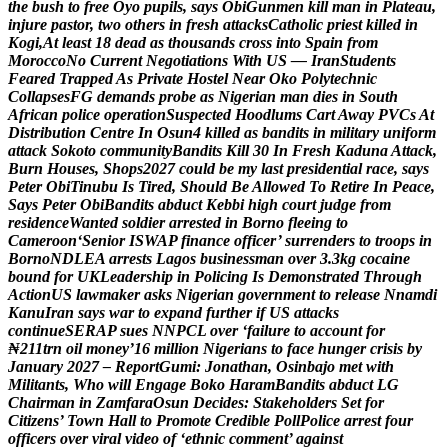
t
h
e
b
u
s
h
t
o
f
r
e
e
O
y
o
p
u
p
i
l
s
,
s
a
y
s
O
b
i
G
u
n
m
e
n
k
i
l
l
m
a
n
i
n
P
l
a
t
e
a
u
,
i
n
j
u
r
e
p
a
s
t
o
r
,
t
w
o
o
t
h
e
r
s
i
n
f
r
e
s
h
a
t
t
a
c
k
s
C
a
t
h
o
l
i
c
p
r
i
e
s
t
k
i
l
l
e
d
i
n
K
o
g
i
,
A
t
l
e
a
s
t
1
8
d
e
a
d
a
s
t
h
o
u
s
a
n
d
s
c
r
o
s
s
i
n
t
o
S
p
a
i
n
f
r
o
m
M
o
r
o
c
c
o
N
o
C
u
r
r
e
n
t
N
e
g
o
t
i
a
t
i
o
n
s
W
i
t
h
U
S
—
I
r
a
n
S
t
u
d
e
n
t
s
F
e
a
r
e
d
T
r
a
p
p
e
d
A
s
P
r
i
v
a
t
e
H
o
s
t
e
l
N
e
a
r
O
k
o
P
o
l
y
t
e
c
h
n
i
c
C
o
l
l
a
p
s
e
s
F
G
d
e
m
a
n
d
s
p
r
o
b
e
a
s
N
i
g
e
r
i
a
n
m
a
n
d
i
e
s
i
n
S
o
u
t
h
A
f
r
i
c
a
n
p
o
l
i
c
e
o
p
e
r
a
t
i
o
n
S
u
s
p
e
c
t
e
d
H
o
o
d
l
u
m
s
C
a
r
t
A
w
a
y
P
V
C
s
A
t
D
i
s
t
r
i
b
u
t
i
o
n
C
e
n
t
r
e
I
n
O
s
u
n
4
k
i
l
l
e
d
a
s
b
a
n
d
i
t
s
i
n
m
i
l
i
t
a
r
y
u
n
i
f
o
r
m
a
t
t
a
c
k
S
o
k
o
t
o
c
o
m
m
u
n
i
t
y
B
a
n
d
i
t
s
K
i
l
l
3
0
I
n
F
r
e
s
h
K
a
d
u
n
a
A
t
t
a
c
k
,
B
u
r
n
H
o
u
s
e
s
,
S
h
o
p
s
2
0
2
7
c
o
u
l
d
b
e
m
y
l
a
s
t
p
r
e
s
i
d
e
n
t
i
a
l
r
a
c
e
,
s
a
y
s
P
e
t
e
r
O
b
i
T
i
n
u
b
u
I
s
T
i
r
e
d
,
S
h
o
u
l
d
B
e
A
l
l
o
w
e
d
T
o
R
e
t
i
r
e
I
n
P
e
a
c
e
,
S
a
y
s
P
e
t
e
r
O
b
i
B
a
n
d
i
t
s
a
b
d
u
c
t
K
e
b
b
i
h
i
g
h
c
o
u
r
t
j
u
d
g
e
f
r
o
m
r
e
s
i
d
e
n
c
e
W
a
n
t
e
d
s
o
l
d
i
e
r
a
r
r
e
s
t
e
d
i
n
B
o
r
n
o
f
l
e
e
i
n
g
t
o
C
a
m
e
r
o
o
n
‘
S
e
n
i
o
r
I
S
W
A
P
f
i
n
a
n
c
e
o
f
f
i
c
e
r
’
s
u
r
r
e
n
d
e
r
s
t
o
t
r
o
o
p
s
i
n
B
o
r
n
o
N
D
L
E
A
a
r
r
e
s
t
s
L
a
g
o
s
b
u
s
i
n
e
s
s
m
a
n
o
v
e
r
3
.
3
k
g
c
o
c
a
i
n
e
b
o
u
n
d
f
o
r
U
K
L
e
a
d
e
r
s
h
i
p
i
n
P
o
l
i
c
i
n
g
I
s
D
e
m
o
n
s
t
r
a
t
e
d
T
h
r
o
u
g
h
A
c
t
i
o
n
U
S
l
a
w
m
a
k
e
r
a
s
k
s
N
i
g
e
r
i
a
n
g
o
v
e
r
n
m
e
n
t
t
o
r
e
l
e
a
s
e
N
n
a
m
d
i
K
a
n
u
I
r
a
n
s
a
y
s
w
a
r
t
o
e
x
p
a
n
d
f
u
r
t
h
e
r
i
f
U
S
a
t
t
a
c
k
s
c
o
n
t
i
n
u
e
S
E
R
A
P
s
u
e
s
N
N
P
C
L
o
v
e
r
‘
f
a
i
l
u
r
e
t
o
a
c
c
o
u
n
t
f
o
r
₦
2
1
1
t
r
n
o
i
l
m
o
n
e
y
’
1
6
m
i
l
l
i
o
n
N
i
g
e
r
i
a
n
s
t
o
f
a
c
e
h
u
n
g
e
r
c
r
i
s
i
s
b
y
J
a
n
u
a
r
y
2
0
2
7
–
R
e
p
o
r
t
G
u
m
i
:
J
o
n
a
t
h
a
n
,
O
s
i
n
b
a
j
o
m
e
t
w
i
t
h
M
i
l
i
t
a
n
t
s
,
W
h
o
w
i
l
l
E
n
g
a
g
e
B
o
k
o
H
a
r
a
m
B
a
n
d
i
t
s
a
b
d
u
c
t
L
G
C
h
a
i
r
m
a
n
i
n
Z
a
m
f
a
r
a
O
s
u
n
D
e
c
i
d
e
s
:
S
t
a
k
e
h
o
l
d
e
r
s
S
e
t
f
o
r
C
i
t
i
z
e
n
s
’
T
o
w
n
H
a
l
l
t
o
P
r
o
m
o
t
e
C
r
e
d
i
b
l
e
P
o
l
l
P
o
l
i
c
e
a
r
r
e
s
t
f
o
u
r
o
f
f
i
c
e
r
s
o
v
e
r
v
i
r
a
l
v
i
d
e
o
o
f
‘
e
t
h
n
i
c
c
o
m
m
e
n
t
’
a
g
a
i
n
s
t