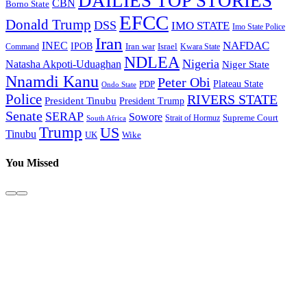
DAILIES TOP STORIES
CBN
Borno State
EFCC
Donald Trump
DSS
IMO STATE
Imo State Police
Iran
NAFDAC
INEC
IPOB
Iran war
Israel
Command
Kwara State
NDLEA
Nigeria
Natasha Akpoti-Uduaghan
Niger State
Nnamdi Kanu
Peter Obi
Plateau State
PDP
Ondo State
Police
RIVERS STATE
President Tinubu
President Trump
Senate
SERAP
Sowore
Supreme Court
Strait of Hormuz
South Africa
Trump
US
Tinubu
Wike
UK
You Missed