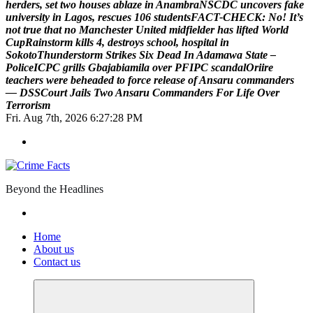
h
e
r
d
e
r
s
,
s
e
t
t
w
o
h
o
u
s
e
s
a
b
l
a
z
e
i
n
A
n
a
m
b
r
a
N
S
C
D
C
u
n
c
o
v
e
r
s
f
a
k
e
u
n
i
v
e
r
s
i
t
y
i
n
L
a
g
o
s
,
r
e
s
c
u
e
s
1
0
6
s
t
u
d
e
n
t
s
F
A
C
T
-
C
H
E
C
K
:
N
o
!
I
t
’
s
n
o
t
t
r
u
e
t
h
a
t
n
o
M
a
n
c
h
e
s
t
e
r
U
n
i
t
e
d
m
i
d
f
i
e
l
d
e
r
h
a
s
l
i
f
t
e
d
W
o
r
l
d
C
u
p
R
a
i
n
s
t
o
r
m
k
i
l
l
s
4
,
d
e
s
t
r
o
y
s
s
c
h
o
o
l
,
h
o
s
p
i
t
a
l
i
n
S
o
k
o
t
o
T
h
u
n
d
e
r
s
t
o
r
m
S
t
r
i
k
e
s
S
i
x
D
e
a
d
I
n
A
d
a
m
a
w
a
S
t
a
t
e
–
P
o
l
i
c
e
I
C
P
C
g
r
i
l
l
s
G
b
a
j
a
b
i
a
m
i
l
a
o
v
e
r
P
F
I
P
C
s
c
a
n
d
a
l
O
r
i
i
r
e
t
e
a
c
h
e
r
s
w
e
r
e
b
e
h
e
a
d
e
d
t
o
f
o
r
c
e
r
e
l
e
a
s
e
o
f
A
n
s
a
r
u
c
o
m
m
a
n
d
e
r
s
—
D
S
S
C
o
u
r
t
J
a
i
l
s
T
w
o
A
n
s
a
r
u
C
o
m
m
a
n
d
e
r
s
F
o
r
L
i
f
e
O
v
e
r
T
e
r
r
o
r
i
s
m
Fri. Aug 7th, 2026
6:27:29 PM
Beyond the Headlines
Home
About us
Contact us