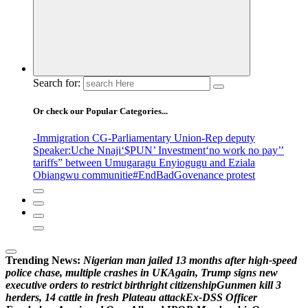
Search for:
Or check our Popular Categories...
-Immigration CG
-Parliamentary Union
-Rep deputy
Speaker
:Uche Nnaji
‘$PUN’ Investment
‘no work no pay’
’
tariffs
” between Umugaragu Enyiogugu and Eziala
Obiangwu communitie
#EndBadGovenance protest
Trending News:
N
i
g
e
r
i
a
n
m
a
n
j
a
i
l
e
d
1
3
m
o
n
t
h
s
a
f
t
e
r
h
i
g
h
-
s
p
e
e
d
p
o
l
i
c
e
c
h
a
s
e
,
m
u
l
t
i
p
l
e
c
r
a
s
h
e
s
i
n
U
K
A
g
a
i
n
,
T
r
u
m
p
s
i
g
n
s
n
e
w
e
x
e
c
u
t
i
v
e
o
r
d
e
r
s
t
o
r
e
s
t
r
i
c
t
b
i
r
t
h
r
i
g
h
t
c
i
t
i
z
e
n
s
h
i
p
G
u
n
m
e
n
k
i
l
l
3
h
e
r
d
e
r
s
,
1
4
c
a
t
t
l
e
i
n
f
r
e
s
h
P
l
a
t
e
a
u
a
t
t
a
c
k
E
x
-
D
S
S
O
f
f
i
c
e
r