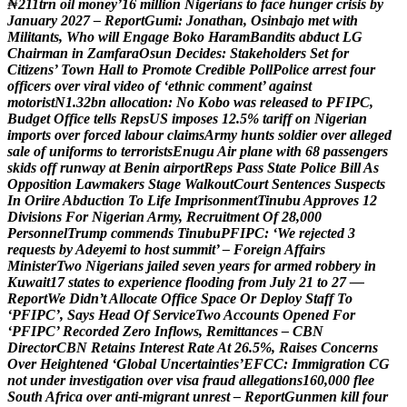
₦
2
1
1
t
r
n
o
i
l
m
o
n
e
y
’
1
6
m
i
l
l
i
o
n
N
i
g
e
r
i
a
n
s
t
o
f
a
c
e
h
u
n
g
e
r
c
r
i
s
i
s
b
y
J
a
n
u
a
r
y
2
0
2
7
–
R
e
p
o
r
t
G
u
m
i
:
J
o
n
a
t
h
a
n
,
O
s
i
n
b
a
j
o
m
e
t
w
i
t
h
M
i
l
i
t
a
n
t
s
,
W
h
o
w
i
l
l
E
n
g
a
g
e
B
o
k
o
H
a
r
a
m
B
a
n
d
i
t
s
a
b
d
u
c
t
L
G
C
h
a
i
r
m
a
n
i
n
Z
a
m
f
a
r
a
O
s
u
n
D
e
c
i
d
e
s
:
S
t
a
k
e
h
o
l
d
e
r
s
S
e
t
f
o
r
C
i
t
i
z
e
n
s
’
T
o
w
n
H
a
l
l
t
o
P
r
o
m
o
t
e
C
r
e
d
i
b
l
e
P
o
l
l
P
o
l
i
c
e
a
r
r
e
s
t
f
o
u
r
o
f
f
i
c
e
r
s
o
v
e
r
v
i
r
a
l
v
i
d
e
o
o
f
‘
e
t
h
n
i
c
c
o
m
m
e
n
t
’
a
g
a
i
n
s
t
m
o
t
o
r
i
s
t
N
1
.
3
2
b
n
a
l
l
o
c
a
t
i
o
n
:
N
o
K
o
b
o
w
a
s
r
e
l
e
a
s
e
d
t
o
P
F
I
P
C
,
B
u
d
g
e
t
O
f
f
i
c
e
t
e
l
l
s
R
e
p
s
U
S
i
m
p
o
s
e
s
1
2
.
5
%
t
a
r
i
f
f
o
n
N
i
g
e
r
i
a
n
i
m
p
o
r
t
s
o
v
e
r
f
o
r
c
e
d
l
a
b
o
u
r
c
l
a
i
m
s
A
r
m
y
h
u
n
t
s
s
o
l
d
i
e
r
o
v
e
r
a
l
l
e
g
e
d
s
a
l
e
o
f
u
n
i
f
o
r
m
s
t
o
t
e
r
r
o
r
i
s
t
s
E
n
u
g
u
A
i
r
p
l
a
n
e
w
i
t
h
6
8
p
a
s
s
e
n
g
e
r
s
s
k
i
d
s
o
f
f
r
u
n
w
a
y
a
t
B
e
n
i
n
a
i
r
p
o
r
t
R
e
p
s
P
a
s
s
S
t
a
t
e
P
o
l
i
c
e
B
i
l
l
A
s
O
p
p
o
s
i
t
i
o
n
L
a
w
m
a
k
e
r
s
S
t
a
g
e
W
a
l
k
o
u
t
C
o
u
r
t
S
e
n
t
e
n
c
e
s
S
u
s
p
e
c
t
s
I
n
O
r
i
i
r
e
A
b
d
u
c
t
i
o
n
T
o
L
i
f
e
I
m
p
r
i
s
o
n
m
e
n
t
T
i
n
u
b
u
A
p
p
r
o
v
e
s
1
2
D
i
v
i
s
i
o
n
s
F
o
r
N
i
g
e
r
i
a
n
A
r
m
y
,
R
e
c
r
u
i
t
m
e
n
t
O
f
2
8
,
0
0
0
P
e
r
s
o
n
n
e
l
T
r
u
m
p
c
o
m
m
e
n
d
s
T
i
n
u
b
u
P
F
I
P
C
:
‘
W
e
r
e
j
e
c
t
e
d
3
r
e
q
u
e
s
t
s
b
y
A
d
e
y
e
m
i
t
o
h
o
s
t
s
u
m
m
i
t
’
–
F
o
r
e
i
g
n
A
f
f
a
i
r
s
M
i
n
i
s
t
e
r
T
w
o
N
i
g
e
r
i
a
n
s
j
a
i
l
e
d
s
e
v
e
n
y
e
a
r
s
f
o
r
a
r
m
e
d
r
o
b
b
e
r
y
i
n
K
u
w
a
i
t
1
7
s
t
a
t
e
s
t
o
e
x
p
e
r
i
e
n
c
e
f
l
o
o
d
i
n
g
f
r
o
m
J
u
l
y
2
1
t
o
2
7
—
R
e
p
o
r
t
W
e
D
i
d
n
’
t
A
l
l
o
c
a
t
e
O
f
f
i
c
e
S
p
a
c
e
O
r
D
e
p
l
o
y
S
t
a
f
f
T
o
‘
P
F
I
P
C
’
,
S
a
y
s
H
e
a
d
O
f
S
e
r
v
i
c
e
T
w
o
A
c
c
o
u
n
t
s
O
p
e
n
e
d
F
o
r
‘
P
F
I
P
C
’
R
e
c
o
r
d
e
d
Z
e
r
o
I
n
f
l
o
w
s
,
R
e
m
i
t
t
a
n
c
e
s
–
C
B
N
D
i
r
e
c
t
o
r
C
B
N
R
e
t
a
i
n
s
I
n
t
e
r
e
s
t
R
a
t
e
A
t
2
6
.
5
%
,
R
a
i
s
e
s
C
o
n
c
e
r
n
s
O
v
e
r
H
e
i
g
h
t
e
n
e
d
‘
G
l
o
b
a
l
U
n
c
e
r
t
a
i
n
t
i
e
s
’
E
F
C
C
:
I
m
m
i
g
r
a
t
i
o
n
C
G
n
o
t
u
n
d
e
r
i
n
v
e
s
t
i
g
a
t
i
o
n
o
v
e
r
v
i
s
a
f
r
a
u
d
a
l
l
e
g
a
t
i
o
n
s
1
6
0
,
0
0
0
f
l
e
e
S
o
u
t
h
A
f
r
i
c
a
o
v
e
r
a
n
t
i
-
m
i
g
r
a
n
t
u
n
r
e
s
t
–
R
e
p
o
r
t
G
u
n
m
e
n
k
i
l
l
f
o
u
r