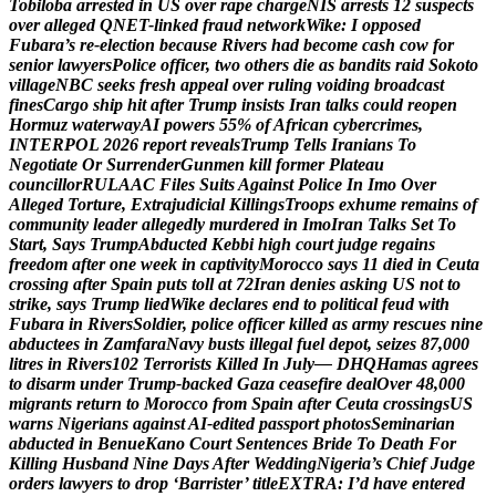
T
o
b
i
l
o
b
a
a
r
r
e
s
t
e
d
i
n
U
S
o
v
e
r
r
a
p
e
c
h
a
r
g
e
N
I
S
a
r
r
e
s
t
s
1
2
s
u
s
p
e
c
t
s
o
v
e
r
a
l
l
e
g
e
d
Q
N
E
T
-
l
i
n
k
e
d
f
r
a
u
d
n
e
t
w
o
r
k
W
i
k
e
:
I
o
p
p
o
s
e
d
F
u
b
a
r
a
’
s
r
e
-
e
l
e
c
t
i
o
n
b
e
c
a
u
s
e
R
i
v
e
r
s
h
a
d
b
e
c
o
m
e
c
a
s
h
c
o
w
f
o
r
s
e
n
i
o
r
l
a
w
y
e
r
s
P
o
l
i
c
e
o
f
f
i
c
e
r
,
t
w
o
o
t
h
e
r
s
d
i
e
a
s
b
a
n
d
i
t
s
r
a
i
d
S
o
k
o
t
o
v
i
l
l
a
g
e
N
B
C
s
e
e
k
s
f
r
e
s
h
a
p
p
e
a
l
o
v
e
r
r
u
l
i
n
g
v
o
i
d
i
n
g
b
r
o
a
d
c
a
s
t
f
i
n
e
s
C
a
r
g
o
s
h
i
p
h
i
t
a
f
t
e
r
T
r
u
m
p
i
n
s
i
s
t
s
I
r
a
n
t
a
l
k
s
c
o
u
l
d
r
e
o
p
e
n
H
o
r
m
u
z
w
a
t
e
r
w
a
y
A
I
p
o
w
e
r
s
5
5
%
o
f
A
f
r
i
c
a
n
c
y
b
e
r
c
r
i
m
e
s
,
I
N
T
E
R
P
O
L
2
0
2
6
r
e
p
o
r
t
r
e
v
e
a
l
s
T
r
u
m
p
T
e
l
l
s
I
r
a
n
i
a
n
s
T
o
N
e
g
o
t
i
a
t
e
O
r
S
u
r
r
e
n
d
e
r
G
u
n
m
e
n
k
i
l
l
f
o
r
m
e
r
P
l
a
t
e
a
u
c
o
u
n
c
i
l
l
o
r
R
U
L
A
A
C
F
i
l
e
s
S
u
i
t
s
A
g
a
i
n
s
t
P
o
l
i
c
e
I
n
I
m
o
O
v
e
r
A
l
l
e
g
e
d
T
o
r
t
u
r
e
,
E
x
t
r
a
j
u
d
i
c
i
a
l
K
i
l
l
i
n
g
s
T
r
o
o
p
s
e
x
h
u
m
e
r
e
m
a
i
n
s
o
f
c
o
m
m
u
n
i
t
y
l
e
a
d
e
r
a
l
l
e
g
e
d
l
y
m
u
r
d
e
r
e
d
i
n
I
m
o
I
r
a
n
T
a
l
k
s
S
e
t
T
o
S
t
a
r
t
,
S
a
y
s
T
r
u
m
p
A
b
d
u
c
t
e
d
K
e
b
b
i
h
i
g
h
c
o
u
r
t
j
u
d
g
e
r
e
g
a
i
n
s
f
r
e
e
d
o
m
a
f
t
e
r
o
n
e
w
e
e
k
i
n
c
a
p
t
i
v
i
t
y
M
o
r
o
c
c
o
s
a
y
s
1
1
d
i
e
d
i
n
C
e
u
t
a
c
r
o
s
s
i
n
g
a
f
t
e
r
S
p
a
i
n
p
u
t
s
t
o
l
l
a
t
7
2
I
r
a
n
d
e
n
i
e
s
a
s
k
i
n
g
U
S
n
o
t
t
o
s
t
r
i
k
e
,
s
a
y
s
T
r
u
m
p
l
i
e
d
W
i
k
e
d
e
c
l
a
r
e
s
e
n
d
t
o
p
o
l
i
t
i
c
a
l
f
e
u
d
w
i
t
h
F
u
b
a
r
a
i
n
R
i
v
e
r
s
S
o
l
d
i
e
r
,
p
o
l
i
c
e
o
f
f
i
c
e
r
k
i
l
l
e
d
a
s
a
r
m
y
r
e
s
c
u
e
s
n
i
n
e
a
b
d
u
c
t
e
e
s
i
n
Z
a
m
f
a
r
a
N
a
v
y
b
u
s
t
s
i
l
l
e
g
a
l
f
u
e
l
d
e
p
o
t
,
s
e
i
z
e
s
8
7
,
0
0
0
l
i
t
r
e
s
i
n
R
i
v
e
r
s
1
0
2
T
e
r
r
o
r
i
s
t
s
K
i
l
l
e
d
I
n
J
u
l
y
—
D
H
Q
H
a
m
a
s
a
g
r
e
e
s
t
o
d
i
s
a
r
m
u
n
d
e
r
T
r
u
m
p
-
b
a
c
k
e
d
G
a
z
a
c
e
a
s
e
f
i
r
e
d
e
a
l
O
v
e
r
4
8
,
0
0
0
m
i
g
r
a
n
t
s
r
e
t
u
r
n
t
o
M
o
r
o
c
c
o
f
r
o
m
S
p
a
i
n
a
f
t
e
r
C
e
u
t
a
c
r
o
s
s
i
n
g
s
U
S
w
a
r
n
s
N
i
g
e
r
i
a
n
s
a
g
a
i
n
s
t
A
I
-
e
d
i
t
e
d
p
a
s
s
p
o
r
t
p
h
o
t
o
s
S
e
m
i
n
a
r
i
a
n
a
b
d
u
c
t
e
d
i
n
B
e
n
u
e
K
a
n
o
C
o
u
r
t
S
e
n
t
e
n
c
e
s
B
r
i
d
e
T
o
D
e
a
t
h
F
o
r
K
i
l
l
i
n
g
H
u
s
b
a
n
d
N
i
n
e
D
a
y
s
A
f
t
e
r
W
e
d
d
i
n
g
N
i
g
e
r
i
a
’
s
C
h
i
e
f
J
u
d
g
e
o
r
d
e
r
s
l
a
w
y
e
r
s
t
o
d
r
o
p
‘
B
a
r
r
i
s
t
e
r
’
t
i
t
l
e
E
X
T
R
A
:
I
’
d
h
a
v
e
e
n
t
e
r
e
d