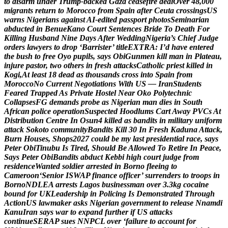
t
o
d
i
s
a
r
m
u
n
d
e
r
T
r
u
m
p
-
b
a
c
k
e
d
G
a
z
a
c
e
a
s
e
f
i
r
e
d
e
a
l
O
v
e
r
4
8
,
0
0
0
m
i
g
r
a
n
t
s
r
e
t
u
r
n
t
o
M
o
r
o
c
c
o
f
r
o
m
S
p
a
i
n
a
f
t
e
r
C
e
u
t
a
c
r
o
s
s
i
n
g
s
U
S
w
a
r
n
s
N
i
g
e
r
i
a
n
s
a
g
a
i
n
s
t
A
I
-
e
d
i
t
e
d
p
a
s
s
p
o
r
t
p
h
o
t
o
s
S
e
m
i
n
a
r
i
a
n
a
b
d
u
c
t
e
d
i
n
B
e
n
u
e
K
a
n
o
C
o
u
r
t
S
e
n
t
e
n
c
e
s
B
r
i
d
e
T
o
D
e
a
t
h
F
o
r
K
i
l
l
i
n
g
H
u
s
b
a
n
d
N
i
n
e
D
a
y
s
A
f
t
e
r
W
e
d
d
i
n
g
N
i
g
e
r
i
a
’
s
C
h
i
e
f
J
u
d
g
e
o
r
d
e
r
s
l
a
w
y
e
r
s
t
o
d
r
o
p
‘
B
a
r
r
i
s
t
e
r
’
t
i
t
l
e
E
X
T
R
A
:
I
’
d
h
a
v
e
e
n
t
e
r
e
d
t
h
e
b
u
s
h
t
o
f
r
e
e
O
y
o
p
u
p
i
l
s
,
s
a
y
s
O
b
i
G
u
n
m
e
n
k
i
l
l
m
a
n
i
n
P
l
a
t
e
a
u
,
i
n
j
u
r
e
p
a
s
t
o
r
,
t
w
o
o
t
h
e
r
s
i
n
f
r
e
s
h
a
t
t
a
c
k
s
C
a
t
h
o
l
i
c
p
r
i
e
s
t
k
i
l
l
e
d
i
n
K
o
g
i
,
A
t
l
e
a
s
t
1
8
d
e
a
d
a
s
t
h
o
u
s
a
n
d
s
c
r
o
s
s
i
n
t
o
S
p
a
i
n
f
r
o
m
M
o
r
o
c
c
o
N
o
C
u
r
r
e
n
t
N
e
g
o
t
i
a
t
i
o
n
s
W
i
t
h
U
S
—
I
r
a
n
S
t
u
d
e
n
t
s
F
e
a
r
e
d
T
r
a
p
p
e
d
A
s
P
r
i
v
a
t
e
H
o
s
t
e
l
N
e
a
r
O
k
o
P
o
l
y
t
e
c
h
n
i
c
C
o
l
l
a
p
s
e
s
F
G
d
e
m
a
n
d
s
p
r
o
b
e
a
s
N
i
g
e
r
i
a
n
m
a
n
d
i
e
s
i
n
S
o
u
t
h
A
f
r
i
c
a
n
p
o
l
i
c
e
o
p
e
r
a
t
i
o
n
S
u
s
p
e
c
t
e
d
H
o
o
d
l
u
m
s
C
a
r
t
A
w
a
y
P
V
C
s
A
t
D
i
s
t
r
i
b
u
t
i
o
n
C
e
n
t
r
e
I
n
O
s
u
n
4
k
i
l
l
e
d
a
s
b
a
n
d
i
t
s
i
n
m
i
l
i
t
a
r
y
u
n
i
f
o
r
m
a
t
t
a
c
k
S
o
k
o
t
o
c
o
m
m
u
n
i
t
y
B
a
n
d
i
t
s
K
i
l
l
3
0
I
n
F
r
e
s
h
K
a
d
u
n
a
A
t
t
a
c
k
,
B
u
r
n
H
o
u
s
e
s
,
S
h
o
p
s
2
0
2
7
c
o
u
l
d
b
e
m
y
l
a
s
t
p
r
e
s
i
d
e
n
t
i
a
l
r
a
c
e
,
s
a
y
s
P
e
t
e
r
O
b
i
T
i
n
u
b
u
I
s
T
i
r
e
d
,
S
h
o
u
l
d
B
e
A
l
l
o
w
e
d
T
o
R
e
t
i
r
e
I
n
P
e
a
c
e
,
S
a
y
s
P
e
t
e
r
O
b
i
B
a
n
d
i
t
s
a
b
d
u
c
t
K
e
b
b
i
h
i
g
h
c
o
u
r
t
j
u
d
g
e
f
r
o
m
r
e
s
i
d
e
n
c
e
W
a
n
t
e
d
s
o
l
d
i
e
r
a
r
r
e
s
t
e
d
i
n
B
o
r
n
o
f
l
e
e
i
n
g
t
o
C
a
m
e
r
o
o
n
‘
S
e
n
i
o
r
I
S
W
A
P
f
i
n
a
n
c
e
o
f
f
i
c
e
r
’
s
u
r
r
e
n
d
e
r
s
t
o
t
r
o
o
p
s
i
n
B
o
r
n
o
N
D
L
E
A
a
r
r
e
s
t
s
L
a
g
o
s
b
u
s
i
n
e
s
s
m
a
n
o
v
e
r
3
.
3
k
g
c
o
c
a
i
n
e
b
o
u
n
d
f
o
r
U
K
L
e
a
d
e
r
s
h
i
p
i
n
P
o
l
i
c
i
n
g
I
s
D
e
m
o
n
s
t
r
a
t
e
d
T
h
r
o
u
g
h
A
c
t
i
o
n
U
S
l
a
w
m
a
k
e
r
a
s
k
s
N
i
g
e
r
i
a
n
g
o
v
e
r
n
m
e
n
t
t
o
r
e
l
e
a
s
e
N
n
a
m
d
i
K
a
n
u
I
r
a
n
s
a
y
s
w
a
r
t
o
e
x
p
a
n
d
f
u
r
t
h
e
r
i
f
U
S
a
t
t
a
c
k
s
c
o
n
t
i
n
u
e
S
E
R
A
P
s
u
e
s
N
N
P
C
L
o
v
e
r
‘
f
a
i
l
u
r
e
t
o
a
c
c
o
u
n
t
f
o
r