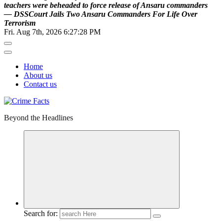
t
e
a
c
h
e
r
s
w
e
r
e
b
e
h
e
a
d
e
d
t
o
f
o
r
c
e
r
e
l
e
a
s
e
o
f
A
n
s
a
r
u
c
o
m
m
a
n
d
e
r
s
—
D
S
S
C
o
u
r
t
J
a
i
l
s
T
w
o
A
n
s
a
r
u
C
o
m
m
a
n
d
e
r
s
F
o
r
L
i
f
e
O
v
e
r
T
e
r
r
o
r
i
s
m
Fri. Aug 7th, 2026
6:27:29 PM
Home
About us
Contact us
Beyond the Headlines
Search for: