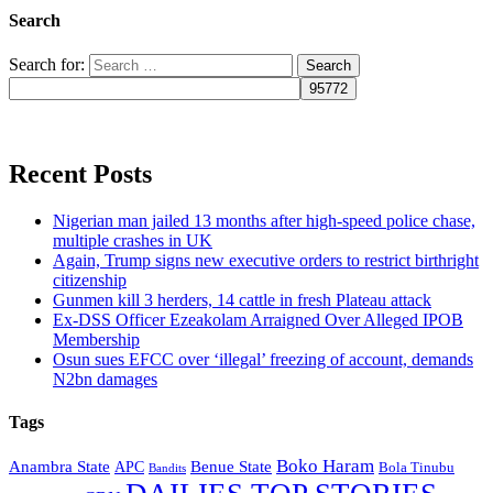
Search
Search for:
Recent Posts
Nigerian man jailed 13 months after high-speed police chase,
multiple crashes in UK
Again, Trump signs new executive orders to restrict birthright
citizenship
Gunmen kill 3 herders, 14 cattle in fresh Plateau attack
Ex-DSS Officer Ezeakolam Arraigned Over Alleged IPOB
Membership
Osun sues EFCC over ‘illegal’ freezing of account, demands
N2bn damages
Tags
Boko Haram
Anambra State
Benue State
APC
Bola Tinubu
Bandits