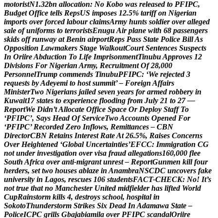
m
o
t
o
r
i
s
t
N
1
.
3
2
b
n
a
l
l
o
c
a
t
i
o
n
:
N
o
K
o
b
o
w
a
s
r
e
l
e
a
s
e
d
t
o
P
F
I
P
C
,
B
u
d
g
e
t
O
f
f
i
c
e
t
e
l
l
s
R
e
p
s
U
S
i
m
p
o
s
e
s
1
2
.
5
%
t
a
r
i
f
f
o
n
N
i
g
e
r
i
a
n
i
m
p
o
r
t
s
o
v
e
r
f
o
r
c
e
d
l
a
b
o
u
r
c
l
a
i
m
s
A
r
m
y
h
u
n
t
s
s
o
l
d
i
e
r
o
v
e
r
a
l
l
e
g
e
d
s
a
l
e
o
f
u
n
i
f
o
r
m
s
t
o
t
e
r
r
o
r
i
s
t
s
E
n
u
g
u
A
i
r
p
l
a
n
e
w
i
t
h
6
8
p
a
s
s
e
n
g
e
r
s
s
k
i
d
s
o
f
f
r
u
n
w
a
y
a
t
B
e
n
i
n
a
i
r
p
o
r
t
R
e
p
s
P
a
s
s
S
t
a
t
e
P
o
l
i
c
e
B
i
l
l
A
s
O
p
p
o
s
i
t
i
o
n
L
a
w
m
a
k
e
r
s
S
t
a
g
e
W
a
l
k
o
u
t
C
o
u
r
t
S
e
n
t
e
n
c
e
s
S
u
s
p
e
c
t
s
I
n
O
r
i
i
r
e
A
b
d
u
c
t
i
o
n
T
o
L
i
f
e
I
m
p
r
i
s
o
n
m
e
n
t
T
i
n
u
b
u
A
p
p
r
o
v
e
s
1
2
D
i
v
i
s
i
o
n
s
F
o
r
N
i
g
e
r
i
a
n
A
r
m
y
,
R
e
c
r
u
i
t
m
e
n
t
O
f
2
8
,
0
0
0
P
e
r
s
o
n
n
e
l
T
r
u
m
p
c
o
m
m
e
n
d
s
T
i
n
u
b
u
P
F
I
P
C
:
‘
W
e
r
e
j
e
c
t
e
d
3
r
e
q
u
e
s
t
s
b
y
A
d
e
y
e
m
i
t
o
h
o
s
t
s
u
m
m
i
t
’
–
F
o
r
e
i
g
n
A
f
f
a
i
r
s
M
i
n
i
s
t
e
r
T
w
o
N
i
g
e
r
i
a
n
s
j
a
i
l
e
d
s
e
v
e
n
y
e
a
r
s
f
o
r
a
r
m
e
d
r
o
b
b
e
r
y
i
n
K
u
w
a
i
t
1
7
s
t
a
t
e
s
t
o
e
x
p
e
r
i
e
n
c
e
f
l
o
o
d
i
n
g
f
r
o
m
J
u
l
y
2
1
t
o
2
7
—
R
e
p
o
r
t
W
e
D
i
d
n
’
t
A
l
l
o
c
a
t
e
O
f
f
i
c
e
S
p
a
c
e
O
r
D
e
p
l
o
y
S
t
a
f
f
T
o
‘
P
F
I
P
C
’
,
S
a
y
s
H
e
a
d
O
f
S
e
r
v
i
c
e
T
w
o
A
c
c
o
u
n
t
s
O
p
e
n
e
d
F
o
r
‘
P
F
I
P
C
’
R
e
c
o
r
d
e
d
Z
e
r
o
I
n
f
l
o
w
s
,
R
e
m
i
t
t
a
n
c
e
s
–
C
B
N
D
i
r
e
c
t
o
r
C
B
N
R
e
t
a
i
n
s
I
n
t
e
r
e
s
t
R
a
t
e
A
t
2
6
.
5
%
,
R
a
i
s
e
s
C
o
n
c
e
r
n
s
O
v
e
r
H
e
i
g
h
t
e
n
e
d
‘
G
l
o
b
a
l
U
n
c
e
r
t
a
i
n
t
i
e
s
’
E
F
C
C
:
I
m
m
i
g
r
a
t
i
o
n
C
G
n
o
t
u
n
d
e
r
i
n
v
e
s
t
i
g
a
t
i
o
n
o
v
e
r
v
i
s
a
f
r
a
u
d
a
l
l
e
g
a
t
i
o
n
s
1
6
0
,
0
0
0
f
l
e
e
S
o
u
t
h
A
f
r
i
c
a
o
v
e
r
a
n
t
i
-
m
i
g
r
a
n
t
u
n
r
e
s
t
–
R
e
p
o
r
t
G
u
n
m
e
n
k
i
l
l
f
o
u
r
h
e
r
d
e
r
s
,
s
e
t
t
w
o
h
o
u
s
e
s
a
b
l
a
z
e
i
n
A
n
a
m
b
r
a
N
S
C
D
C
u
n
c
o
v
e
r
s
f
a
k
e
u
n
i
v
e
r
s
i
t
y
i
n
L
a
g
o
s
,
r
e
s
c
u
e
s
1
0
6
s
t
u
d
e
n
t
s
F
A
C
T
-
C
H
E
C
K
:
N
o
!
I
t
’
s
n
o
t
t
r
u
e
t
h
a
t
n
o
M
a
n
c
h
e
s
t
e
r
U
n
i
t
e
d
m
i
d
f
i
e
l
d
e
r
h
a
s
l
i
f
t
e
d
W
o
r
l
d
C
u
p
R
a
i
n
s
t
o
r
m
k
i
l
l
s
4
,
d
e
s
t
r
o
y
s
s
c
h
o
o
l
,
h
o
s
p
i
t
a
l
i
n
S
o
k
o
t
o
T
h
u
n
d
e
r
s
t
o
r
m
S
t
r
i
k
e
s
S
i
x
D
e
a
d
I
n
A
d
a
m
a
w
a
S
t
a
t
e
–
P
o
l
i
c
e
I
C
P
C
g
r
i
l
l
s
G
b
a
j
a
b
i
a
m
i
l
a
o
v
e
r
P
F
I
P
C
s
c
a
n
d
a
l
O
r
i
i
r
e