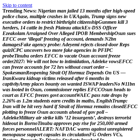
Skip to content
Trending News:
N
i
g
e
r
i
a
n
m
a
n
j
a
i
l
e
d
1
3
m
o
n
t
h
s
a
f
t
e
r
h
i
g
h
-
s
p
e
e
d
p
o
l
i
c
e
c
h
a
s
e
,
m
u
l
t
i
p
l
e
c
r
a
s
h
e
s
i
n
U
K
A
g
a
i
n
,
T
r
u
m
p
s
i
g
n
s
n
e
w
e
x
e
c
u
t
i
v
e
o
r
d
e
r
s
t
o
r
e
s
t
r
i
c
t
b
i
r
t
h
r
i
g
h
t
c
i
t
i
z
e
n
s
h
i
p
G
u
n
m
e
n
k
i
l
l
3
h
e
r
d
e
r
s
,
1
4
c
a
t
t
l
e
i
n
f
r
e
s
h
P
l
a
t
e
a
u
a
t
t
a
c
k
E
x
-
D
S
S
O
f
f
i
c
e
r
E
z
e
a
k
o
l
a
m
A
r
r
a
i
g
n
e
d
O
v
e
r
A
l
l
e
g
e
d
I
P
O
B
M
e
m
b
e
r
s
h
i
p
O
s
u
n
s
u
e
s
E
F
C
C
o
v
e
r
‘
i
l
l
e
g
a
l
’
f
r
e
e
z
i
n
g
o
f
a
c
c
o
u
n
t
,
d
e
m
a
n
d
s
N
2
b
n
d
a
m
a
g
e
s
F
a
k
e
a
g
e
n
c
y
p
r
o
b
e
:
A
d
e
y
e
m
i
r
e
j
e
c
t
s
c
l
o
s
e
d
-
d
o
o
r
R
e
p
s
q
u
i
z
I
C
P
C
u
n
c
o
v
e
r
s
t
w
o
m
o
r
e
f
a
k
e
a
g
e
n
c
i
e
s
i
n
P
F
I
P
C
p
r
o
b
e
T
i
n
u
b
u
o
r
d
e
r
s
E
F
C
C
t
o
v
a
c
a
t
e
O
s
u
n
a
c
c
o
u
n
t
f
r
e
e
z
e
o
r
d
e
r
2
0
2
7
:
W
e
w
i
l
l
n
o
t
b
o
w
t
o
i
n
t
i
m
i
d
a
t
i
o
n
,
A
d
e
l
e
k
e
v
o
w
s
E
F
C
C
c
a
n
f
r
e
e
z
e
a
c
c
o
u
n
t
s
f
o
r
7
2
h
r
s
w
i
t
h
o
u
t
c
o
u
r
t
o
r
d
e
r
–
S
p
o
k
e
s
m
a
n
R
e
o
p
e
n
i
n
g
S
t
r
a
i
t
O
f
H
o
r
m
u
z
D
e
p
e
n
d
s
O
n
U
S
—
I
r
a
n
K
w
a
r
a
k
i
d
n
a
p
v
i
c
t
i
m
s
r
e
l
e
a
s
e
d
a
f
t
e
r
6
m
o
n
t
h
s
i
n
c
a
p
t
i
v
i
t
y
A
r
m
y
p
l
a
c
e
s
b
o
u
n
t
y
o
n
w
a
n
t
e
d
I
S
W
A
P
l
e
a
d
e
r
s
N
o
₦
1
1
b
n
w
a
s
l
o
o
t
e
d
i
n
O
s
u
n
,
c
o
m
m
i
s
s
i
o
n
e
r
r
e
p
l
i
e
s
E
F
C
C
O
s
u
n
h
e
a
d
s
t
o
c
o
u
r
t
a
s
E
F
C
C
f
r
e
e
z
e
s
g
o
v
t
a
c
c
o
u
n
t
W
A
E
C
p
a
s
s
r
a
t
e
d
r
o
p
s
b
y
2
.
2
6
%
a
s
1
.
2
m
s
t
u
d
e
n
t
s
e
a
r
n
c
r
e
d
i
t
s
i
n
m
a
t
h
s
,
E
n
g
l
i
s
h
T
r
u
m
p
:
I
r
a
n
w
i
l
l
b
e
h
i
t
v
e
r
y
h
a
r
d
i
f
S
t
r
a
i
t
o
f
H
o
r
m
u
z
r
e
m
a
i
n
s
c
l
o
s
e
d
E
F
C
C
p
l
o
t
t
i
n
g
t
o
f
r
e
e
z
e
O
s
u
n
a
c
c
o
u
n
t
s
a
h
e
a
d
o
f
g
o
v
p
o
l
l
–
A
d
e
l
e
k
e
M
i
l
i
t
a
r
y
a
i
r
s
t
r
i
k
e
k
i
l
l
s
’
1
2
i
n
s
u
r
g
e
n
t
s
’
,
d
e
s
t
r
o
y
s
t
e
r
r
o
r
i
s
t
h
i
d
e
o
u
t
i
n
B
o
r
n
o
T
i
n
u
b
u
a
p
p
r
o
v
e
s
p
a
y
r
i
s
e
f
o
r
2
5
0
,
0
0
0
a
r
m
e
d
f
o
r
c
e
s
p
e
r
s
o
n
n
e
l
A
L
E
R
T
:
N
A
F
D
A
C
w
a
r
n
s
a
g
a
i
n
s
t
u
n
r
e
g
i
s
t
e
r
e
d
m
e
n
o
p
a
u
s
e
s
u
p
p
o
r
t
c
a
p
s
u
l
e
s
i
n
c
i
r
c
u
l
a
t
i
o
n
F
G
O
r
d
e
r
s
V
C
s
,