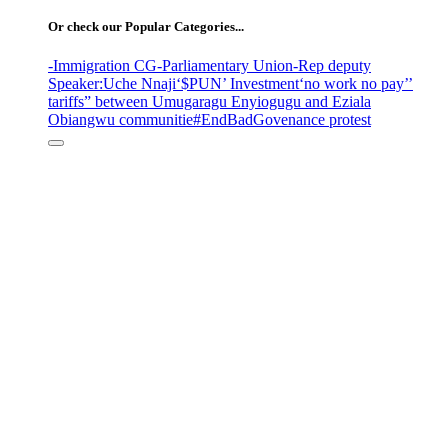
Or check our Popular Categories...
-Immigration CG
-Parliamentary Union
-Rep deputy
Speaker
:Uche Nnaji
‘$PUN’ Investment
‘no work no pay’
’
tariffs
” between Umugaragu Enyiogugu and Eziala
Obiangwu communitie
#EndBadGovenance protest