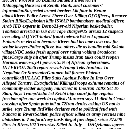
R
e
c
t
o
r
s
,
P
r
o
v
o
s
t
s
T
o
D
i
s
m
i
s
s
S
t
u
d
e
n
t
s
I
n
v
o
l
v
e
d
I
n
K
i
d
n
a
p
p
i
n
g
H
a
c
k
e
r
s
h
i
t
Z
e
n
i
t
h
B
a
n
k
,
s
t
e
a
l
c
u
s
t
o
m
e
r
s
’
i
n
f
o
r
m
a
t
i
o
n
S
u
s
p
e
c
t
e
d
a
r
m
e
d
h
e
r
d
e
r
s
k
i
l
l
f
o
u
r
i
n
B
e
n
u
e
a
t
t
a
c
k
R
i
v
e
r
s
P
o
l
i
c
e
A
r
r
e
s
t
T
h
r
e
e
O
v
e
r
K
i
l
l
i
n
g
O
f
O
f
f
i
c
e
r
s
,
R
e
c
o
v
e
r
S
t
o
l
e
n
R
i
f
l
e
s
E
x
p
l
o
s
i
o
n
k
i
l
l
s
I
S
W
A
P
b
o
m
b
m
a
k
e
r
s
,
m
e
d
i
c
a
l
o
f
f
i
c
e
r
,
A
r
a
b
I
E
D
e
x
p
e
r
t
s
i
n
B
o
r
n
o
2
1
-
y
r
-
o
l
d
N
i
g
e
r
i
a
n
b
a
s
k
e
t
b
a
l
l
e
r
,
T
o
b
i
l
o
b
a
a
r
r
e
s
t
e
d
i
n
U
S
o
v
e
r
r
a
p
e
c
h
a
r
g
e
N
I
S
a
r
r
e
s
t
s
1
2
s
u
s
p
e
c
t
s
o
v
e
r
a
l
l
e
g
e
d
Q
N
E
T
-
l
i
n
k
e
d
f
r
a
u
d
n
e
t
w
o
r
k
W
i
k
e
:
I
o
p
p
o
s
e
d
F
u
b
a
r
a
’
s
r
e
-
e
l
e
c
t
i
o
n
b
e
c
a
u
s
e
R
i
v
e
r
s
h
a
d
b
e
c
o
m
e
c
a
s
h
c
o
w
f
o
r
s
e
n
i
o
r
l
a
w
y
e
r
s
P
o
l
i
c
e
o
f
f
i
c
e
r
,
t
w
o
o
t
h
e
r
s
d
i
e
a
s
b
a
n
d
i
t
s
r
a
i
d
S
o
k
o
t
o
v
i
l
l
a
g
e
N
B
C
s
e
e
k
s
f
r
e
s
h
a
p
p
e
a
l
o
v
e
r
r
u
l
i
n
g
v
o
i
d
i
n
g
b
r
o
a
d
c
a
s
t
f
i
n
e
s
C
a
r
g
o
s
h
i
p
h
i
t
a
f
t
e
r
T
r
u
m
p
i
n
s
i
s
t
s
I
r
a
n
t
a
l
k
s
c
o
u
l
d
r
e
o
p
e
n
H
o
r
m
u
z
w
a
t
e
r
w
a
y
A
I
p
o
w
e
r
s
5
5
%
o
f
A
f
r
i
c
a
n
c
y
b
e
r
c
r
i
m
e
s
,
I
N
T
E
R
P
O
L
2
0
2
6
r
e
p
o
r
t
r
e
v
e
a
l
s
T
r
u
m
p
T
e
l
l
s
I
r
a
n
i
a
n
s
T
o
N
e
g
o
t
i
a
t
e
O
r
S
u
r
r
e
n
d
e
r
G
u
n
m
e
n
k
i
l
l
f
o
r
m
e
r
P
l
a
t
e
a
u
c
o
u
n
c
i
l
l
o
r
R
U
L
A
A
C
F
i
l
e
s
S
u
i
t
s
A
g
a
i
n
s
t
P
o
l
i
c
e
I
n
I
m
o
O
v
e
r
A
l
l
e
g
e
d
T
o
r
t
u
r
e
,
E
x
t
r
a
j
u
d
i
c
i
a
l
K
i
l
l
i
n
g
s
T
r
o
o
p
s
e
x
h
u
m
e
r
e
m
a
i
n
s
o
f
c
o
m
m
u
n
i
t
y
l
e
a
d
e
r
a
l
l
e
g
e
d
l
y
m
u
r
d
e
r
e
d
i
n
I
m
o
I
r
a
n
T
a
l
k
s
S
e
t
T
o
S
t
a
r
t
,
S
a
y
s
T
r
u
m
p
A
b
d
u
c
t
e
d
K
e
b
b
i
h
i
g
h
c
o
u
r
t
j
u
d
g
e
r
e
g
a
i
n
s
f
r
e
e
d
o
m
a
f
t
e
r
o
n
e
w
e
e
k
i
n
c
a
p
t
i
v
i
t
y
M
o
r
o
c
c
o
s
a
y
s
1
1
d
i
e
d
i
n
C
e
u
t
a
c
r
o
s
s
i
n
g
a
f
t
e
r
S
p
a
i
n
p
u
t
s
t
o
l
l
a
t
7
2
I
r
a
n
d
e
n
i
e
s
a
s
k
i
n
g
U
S
n
o
t
t
o
s
t
r
i
k
e
,
s
a
y
s
T
r
u
m
p
l
i
e
d
W
i
k
e
d
e
c
l
a
r
e
s
e
n
d
t
o
p
o
l
i
t
i
c
a
l
f
e
u
d
w
i
t
h
F
u
b
a
r
a
i
n
R
i
v
e
r
s
S
o
l
d
i
e
r
,
p
o
l
i
c
e
o
f
f
i
c
e
r
k
i
l
l
e
d
a
s
a
r
m
y
r
e
s
c
u
e
s
n
i
n
e
a
b
d
u
c
t
e
e
s
i
n
Z
a
m
f
a
r
a
N
a
v
y
b
u
s
t
s
i
l
l
e
g
a
l
f
u
e
l
d
e
p
o
t
,
s
e
i
z
e
s
8
7
,
0
0
0
l
i
t
r
e
s
i
n
R
i
v
e
r
s
1
0
2
T
e
r
r
o
r
i
s
t
s
K
i
l
l
e
d
I
n
J
u
l
y
—
D
H
Q
H
a
m
a
s
a
g
r
e
e
s