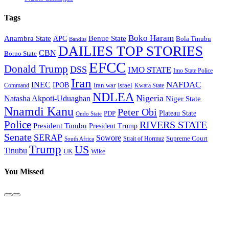
Tags
Boko Haram
Anambra State
Benue State
APC
Bola Tinubu
Bandits
DAILIES TOP STORIES
CBN
Borno State
EFCC
Donald Trump
DSS
IMO STATE
Imo State Police
Iran
NAFDAC
INEC
IPOB
Iran war
Israel
Command
Kwara State
NDLEA
Nigeria
Natasha Akpoti-Uduaghan
Niger State
Nnamdi Kanu
Peter Obi
Plateau State
PDP
Ondo State
Police
RIVERS STATE
President Tinubu
President Trump
Senate
SERAP
Sowore
Supreme Court
Strait of Hormuz
South Africa
Trump
US
Tinubu
Wike
UK
You Missed