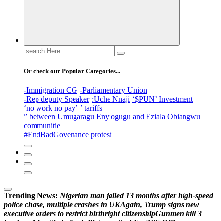
Search
for:
Or check our Popular Categories...
-Immigration CG
-Parliamentary Union
-Rep deputy Speaker
:Uche Nnaji
‘$PUN’ Investment
‘no work no pay’
’ tariffs
” between Umugaragu Enyiogugu and Eziala Obiangwu
communitie
#EndBadGovenance protest
Trending News:
N
i
g
e
r
i
a
n
m
a
n
j
a
i
l
e
d
1
3
m
o
n
t
h
s
a
f
t
e
r
h
i
g
h
-
s
p
e
e
d
p
o
l
i
c
e
c
h
a
s
e
,
m
u
l
t
i
p
l
e
c
r
a
s
h
e
s
i
n
U
K
A
g
a
i
n
,
T
r
u
m
p
s
i
g
n
s
n
e
w
e
x
e
c
u
t
i
v
e
o
r
d
e
r
s
t
o
r
e
s
t
r
i
c
t
b
i
r
t
h
r
i
g
h
t
c
i
t
i
z
e
n
s
h
i
p
G
u
n
m
e
n
k
i
l
l
3