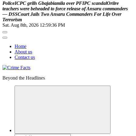
P
o
l
i
c
e
I
C
P
C
g
r
i
l
l
s
G
b
a
j
a
b
i
a
m
i
l
a
o
v
e
r
P
F
I
P
C
s
c
a
n
d
a
l
O
r
i
i
r
e
t
e
a
c
h
e
r
s
w
e
r
e
b
e
h
e
a
d
e
d
t
o
f
o
r
c
e
r
e
l
e
a
s
e
o
f
A
n
s
a
r
u
c
o
m
m
a
n
d
e
r
s
—
D
S
S
C
o
u
r
t
J
a
i
l
s
T
w
o
A
n
s
a
r
u
C
o
m
m
a
n
d
e
r
s
F
o
r
L
i
f
e
O
v
e
r
T
e
r
r
o
r
i
s
m
Sat. Aug 8th, 2026
12:59:37 PM
Home
About us
Contact us
Beyond the Headlines