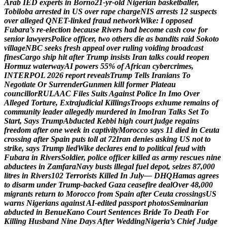
A
r
a
b
I
E
D
e
x
p
e
r
t
s
i
n
B
o
r
n
o
2
1
-
y
r
-
o
l
d
N
i
g
e
r
i
a
n
b
a
s
k
e
t
b
a
l
l
e
r
,
T
o
b
i
l
o
b
a
a
r
r
e
s
t
e
d
i
n
U
S
o
v
e
r
r
a
p
e
c
h
a
r
g
e
N
I
S
a
r
r
e
s
t
s
1
2
s
u
s
p
e
c
t
s
o
v
e
r
a
l
l
e
g
e
d
Q
N
E
T
-
l
i
n
k
e
d
f
r
a
u
d
n
e
t
w
o
r
k
W
i
k
e
:
I
o
p
p
o
s
e
d
F
u
b
a
r
a
’
s
r
e
-
e
l
e
c
t
i
o
n
b
e
c
a
u
s
e
R
i
v
e
r
s
h
a
d
b
e
c
o
m
e
c
a
s
h
c
o
w
f
o
r
s
e
n
i
o
r
l
a
w
y
e
r
s
P
o
l
i
c
e
o
f
f
i
c
e
r
,
t
w
o
o
t
h
e
r
s
d
i
e
a
s
b
a
n
d
i
t
s
r
a
i
d
S
o
k
o
t
o
v
i
l
l
a
g
e
N
B
C
s
e
e
k
s
f
r
e
s
h
a
p
p
e
a
l
o
v
e
r
r
u
l
i
n
g
v
o
i
d
i
n
g
b
r
o
a
d
c
a
s
t
f
i
n
e
s
C
a
r
g
o
s
h
i
p
h
i
t
a
f
t
e
r
T
r
u
m
p
i
n
s
i
s
t
s
I
r
a
n
t
a
l
k
s
c
o
u
l
d
r
e
o
p
e
n
H
o
r
m
u
z
w
a
t
e
r
w
a
y
A
I
p
o
w
e
r
s
5
5
%
o
f
A
f
r
i
c
a
n
c
y
b
e
r
c
r
i
m
e
s
,
I
N
T
E
R
P
O
L
2
0
2
6
r
e
p
o
r
t
r
e
v
e
a
l
s
T
r
u
m
p
T
e
l
l
s
I
r
a
n
i
a
n
s
T
o
N
e
g
o
t
i
a
t
e
O
r
S
u
r
r
e
n
d
e
r
G
u
n
m
e
n
k
i
l
l
f
o
r
m
e
r
P
l
a
t
e
a
u
c
o
u
n
c
i
l
l
o
r
R
U
L
A
A
C
F
i
l
e
s
S
u
i
t
s
A
g
a
i
n
s
t
P
o
l
i
c
e
I
n
I
m
o
O
v
e
r
A
l
l
e
g
e
d
T
o
r
t
u
r
e
,
E
x
t
r
a
j
u
d
i
c
i
a
l
K
i
l
l
i
n
g
s
T
r
o
o
p
s
e
x
h
u
m
e
r
e
m
a
i
n
s
o
f
c
o
m
m
u
n
i
t
y
l
e
a
d
e
r
a
l
l
e
g
e
d
l
y
m
u
r
d
e
r
e
d
i
n
I
m
o
I
r
a
n
T
a
l
k
s
S
e
t
T
o
S
t
a
r
t
,
S
a
y
s
T
r
u
m
p
A
b
d
u
c
t
e
d
K
e
b
b
i
h
i
g
h
c
o
u
r
t
j
u
d
g
e
r
e
g
a
i
n
s
f
r
e
e
d
o
m
a
f
t
e
r
o
n
e
w
e
e
k
i
n
c
a
p
t
i
v
i
t
y
M
o
r
o
c
c
o
s
a
y
s
1
1
d
i
e
d
i
n
C
e
u
t
a
c
r
o
s
s
i
n
g
a
f
t
e
r
S
p
a
i
n
p
u
t
s
t
o
l
l
a
t
7
2
I
r
a
n
d
e
n
i
e
s
a
s
k
i
n
g
U
S
n
o
t
t
o
s
t
r
i
k
e
,
s
a
y
s
T
r
u
m
p
l
i
e
d
W
i
k
e
d
e
c
l
a
r
e
s
e
n
d
t
o
p
o
l
i
t
i
c
a
l
f
e
u
d
w
i
t
h
F
u
b
a
r
a
i
n
R
i
v
e
r
s
S
o
l
d
i
e
r
,
p
o
l
i
c
e
o
f
f
i
c
e
r
k
i
l
l
e
d
a
s
a
r
m
y
r
e
s
c
u
e
s
n
i
n
e
a
b
d
u
c
t
e
e
s
i
n
Z
a
m
f
a
r
a
N
a
v
y
b
u
s
t
s
i
l
l
e
g
a
l
f
u
e
l
d
e
p
o
t
,
s
e
i
z
e
s
8
7
,
0
0
0
l
i
t
r
e
s
i
n
R
i
v
e
r
s
1
0
2
T
e
r
r
o
r
i
s
t
s
K
i
l
l
e
d
I
n
J
u
l
y
—
D
H
Q
H
a
m
a
s
a
g
r
e
e
s
t
o
d
i
s
a
r
m
u
n
d
e
r
T
r
u
m
p
-
b
a
c
k
e
d
G
a
z
a
c
e
a
s
e
f
i
r
e
d
e
a
l
O
v
e
r
4
8
,
0
0
0
m
i
g
r
a
n
t
s
r
e
t
u
r
n
t
o
M
o
r
o
c
c
o
f
r
o
m
S
p
a
i
n
a
f
t
e
r
C
e
u
t
a
c
r
o
s
s
i
n
g
s
U
S
w
a
r
n
s
N
i
g
e
r
i
a
n
s
a
g
a
i
n
s
t
A
I
-
e
d
i
t
e
d
p
a
s
s
p
o
r
t
p
h
o
t
o
s
S
e
m
i
n
a
r
i
a
n
a
b
d
u
c
t
e
d
i
n
B
e
n
u
e
K
a
n
o
C
o
u
r
t
S
e
n
t
e
n
c
e
s
B
r
i
d
e
T
o
D
e
a
t
h
F
o
r
K
i
l
l
i
n
g
H
u
s
b
a
n
d
N
i
n
e
D
a
y
s
A
f
t
e
r
W
e
d
d
i
n
g
N
i
g
e
r
i
a
’
s
C
h
i
e
f
J
u
d
g
e