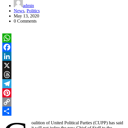
admin
News
,
Politics
May 13, 2020
0 Comments
WhatsApp
Facebook
LinkedIn
X
Threads
Telegram
Pinterest
Copy
Link
Share
oalition of United Political Parties (CUPP) has said
it will not judge the new Chief of Staff to the