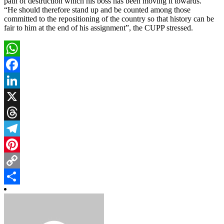
path of destruction which his boss has been moving it towards.
“He should therefore stand up and be counted among those
committed to the repositioning of the country so that history can be
fair to him at the end of his assignment”, the CUPP stressed.
WhatsApp
Facebook
LinkedIn
X
Threads
Telegram
Pinterest
Copy
Link
Share