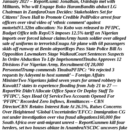
J
a
n
u
a
r
y
2
0
2
7
–
R
e
p
o
r
t
G
u
m
i
:
J
o
n
a
t
h
a
n
,
O
s
i
n
b
a
j
o
m
e
t
w
i
t
h
M
i
l
i
t
a
n
t
s
,
W
h
o
w
i
l
l
E
n
g
a
g
e
B
o
k
o
H
a
r
a
m
B
a
n
d
i
t
s
a
b
d
u
c
t
L
G
C
h
a
i
r
m
a
n
i
n
Z
a
m
f
a
r
a
O
s
u
n
D
e
c
i
d
e
s
:
S
t
a
k
e
h
o
l
d
e
r
s
S
e
t
f
o
r
C
i
t
i
z
e
n
s
’
T
o
w
n
H
a
l
l
t
o
P
r
o
m
o
t
e
C
r
e
d
i
b
l
e
P
o
l
l
P
o
l
i
c
e
a
r
r
e
s
t
f
o
u
r
o
f
f
i
c
e
r
s
o
v
e
r
v
i
r
a
l
v
i
d
e
o
o
f
‘
e
t
h
n
i
c
c
o
m
m
e
n
t
’
a
g
a
i
n
s
t
m
o
t
o
r
i
s
t
N
1
.
3
2
b
n
a
l
l
o
c
a
t
i
o
n
:
N
o
K
o
b
o
w
a
s
r
e
l
e
a
s
e
d
t
o
P
F
I
P
C
,
B
u
d
g
e
t
O
f
f
i
c
e
t
e
l
l
s
R
e
p
s
U
S
i
m
p
o
s
e
s
1
2
.
5
%
t
a
r
i
f
f
o
n
N
i
g
e
r
i
a
n
i
m
p
o
r
t
s
o
v
e
r
f
o
r
c
e
d
l
a
b
o
u
r
c
l
a
i
m
s
A
r
m
y
h
u
n
t
s
s
o
l
d
i
e
r
o
v
e
r
a
l
l
e
g
e
d
s
a
l
e
o
f
u
n
i
f
o
r
m
s
t
o
t
e
r
r
o
r
i
s
t
s
E
n
u
g
u
A
i
r
p
l
a
n
e
w
i
t
h
6
8
p
a
s
s
e
n
g
e
r
s
s
k
i
d
s
o
f
f
r
u
n
w
a
y
a
t
B
e
n
i
n
a
i
r
p
o
r
t
R
e
p
s
P
a
s
s
S
t
a
t
e
P
o
l
i
c
e
B
i
l
l
A
s
O
p
p
o
s
i
t
i
o
n
L
a
w
m
a
k
e
r
s
S
t
a
g
e
W
a
l
k
o
u
t
C
o
u
r
t
S
e
n
t
e
n
c
e
s
S
u
s
p
e
c
t
s
I
n
O
r
i
i
r
e
A
b
d
u
c
t
i
o
n
T
o
L
i
f
e
I
m
p
r
i
s
o
n
m
e
n
t
T
i
n
u
b
u
A
p
p
r
o
v
e
s
1
2
D
i
v
i
s
i
o
n
s
F
o
r
N
i
g
e
r
i
a
n
A
r
m
y
,
R
e
c
r
u
i
t
m
e
n
t
O
f
2
8
,
0
0
0
P
e
r
s
o
n
n
e
l
T
r
u
m
p
c
o
m
m
e
n
d
s
T
i
n
u
b
u
P
F
I
P
C
:
‘
W
e
r
e
j
e
c
t
e
d
3
r
e
q
u
e
s
t
s
b
y
A
d
e
y
e
m
i
t
o
h
o
s
t
s
u
m
m
i
t
’
–
F
o
r
e
i
g
n
A
f
f
a
i
r
s
M
i
n
i
s
t
e
r
T
w
o
N
i
g
e
r
i
a
n
s
j
a
i
l
e
d
s
e
v
e
n
y
e
a
r
s
f
o
r
a
r
m
e
d
r
o
b
b
e
r
y
i
n
K
u
w
a
i
t
1
7
s
t
a
t
e
s
t
o
e
x
p
e
r
i
e
n
c
e
f
l
o
o
d
i
n
g
f
r
o
m
J
u
l
y
2
1
t
o
2
7
—
R
e
p
o
r
t
W
e
D
i
d
n
’
t
A
l
l
o
c
a
t
e
O
f
f
i
c
e
S
p
a
c
e
O
r
D
e
p
l
o
y
S
t
a
f
f
T
o
‘
P
F
I
P
C
’
,
S
a
y
s
H
e
a
d
O
f
S
e
r
v
i
c
e
T
w
o
A
c
c
o
u
n
t
s
O
p
e
n
e
d
F
o
r
‘
P
F
I
P
C
’
R
e
c
o
r
d
e
d
Z
e
r
o
I
n
f
l
o
w
s
,
R
e
m
i
t
t
a
n
c
e
s
–
C
B
N
D
i
r
e
c
t
o
r
C
B
N
R
e
t
a
i
n
s
I
n
t
e
r
e
s
t
R
a
t
e
A
t
2
6
.
5
%
,
R
a
i
s
e
s
C
o
n
c
e
r
n
s
O
v
e
r
H
e
i
g
h
t
e
n
e
d
‘
G
l
o
b
a
l
U
n
c
e
r
t
a
i
n
t
i
e
s
’
E
F
C
C
:
I
m
m
i
g
r
a
t
i
o
n
C
G
n
o
t
u
n
d
e
r
i
n
v
e
s
t
i
g
a
t
i
o
n
o
v
e
r
v
i
s
a
f
r
a
u
d
a
l
l
e
g
a
t
i
o
n
s
1
6
0
,
0
0
0
f
l
e
e
S
o
u
t
h
A
f
r
i
c
a
o
v
e
r
a
n
t
i
-
m
i
g
r
a
n
t
u
n
r
e
s
t
–
R
e
p
o
r
t
G
u
n
m
e
n
k
i
l
l
f
o
u
r
h
e
r
d
e
r
s
,
s
e
t
t
w
o
h
o
u
s
e
s
a
b
l
a
z
e
i
n
A
n
a
m
b
r
a
N
S
C
D
C
u
n
c
o
v
e
r
s
f
a
k
e