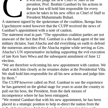
C
president, Prof. Ibrahim Gambari by his actions in
the past but will hold him responsible for every
action he takes in his new office as Chief of Staff to
President Muhammadu Buhari.
A statement signed by the spokesman of the coalition, Ikenga Imo
Ugochinyere noted however that the CUPP received the news of
Gambari’s appointment with a note of caution.
The statement read in part: “The opposition coalition parties are not
unaware of the fact that Prof. Gambari is a die-hard agent of the late
military dictator, Sani Abacha and did everything on earth to defend
the numerous atrocities of the Abacha regime while serving as Gen.
Abacha’s UN representative including supporting the evil execution
of late Ken Saro Wiwa and the subsequent annulment of June 12
election.
“We are therefore welcoming his new appointment with caution. We
shall watch him closely as he resumes duties at the Presidential Villa.
We shall hold him responsible for all his new actions and judge him
by them.”
The CUPP however called on Prof. Gambari to use the experience
he has garnered on the global stage for years to assist the country to
pull out his boss, the President, from the dark morass of
incompetence where he has been entrapped.
“We remind Gambari that with his new appointment, he has been
placed in a strategic position to help re-direct the nation from the