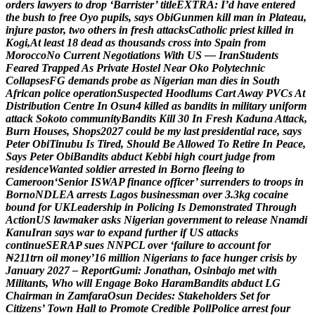
o
r
d
e
r
s
l
a
w
y
e
r
s
t
o
d
r
o
p
‘
B
a
r
r
i
s
t
e
r
’
t
i
t
l
e
E
X
T
R
A
:
I
’
d
h
a
v
e
e
n
t
e
r
e
d
t
h
e
b
u
s
h
t
o
f
r
e
e
O
y
o
p
u
p
i
l
s
,
s
a
y
s
O
b
i
G
u
n
m
e
n
k
i
l
l
m
a
n
i
n
P
l
a
t
e
a
u
,
i
n
j
u
r
e
p
a
s
t
o
r
,
t
w
o
o
t
h
e
r
s
i
n
f
r
e
s
h
a
t
t
a
c
k
s
C
a
t
h
o
l
i
c
p
r
i
e
s
t
k
i
l
l
e
d
i
n
K
o
g
i
,
A
t
l
e
a
s
t
1
8
d
e
a
d
a
s
t
h
o
u
s
a
n
d
s
c
r
o
s
s
i
n
t
o
S
p
a
i
n
f
r
o
m
M
o
r
o
c
c
o
N
o
C
u
r
r
e
n
t
N
e
g
o
t
i
a
t
i
o
n
s
W
i
t
h
U
S
—
I
r
a
n
S
t
u
d
e
n
t
s
F
e
a
r
e
d
T
r
a
p
p
e
d
A
s
P
r
i
v
a
t
e
H
o
s
t
e
l
N
e
a
r
O
k
o
P
o
l
y
t
e
c
h
n
i
c
C
o
l
l
a
p
s
e
s
F
G
d
e
m
a
n
d
s
p
r
o
b
e
a
s
N
i
g
e
r
i
a
n
m
a
n
d
i
e
s
i
n
S
o
u
t
h
A
f
r
i
c
a
n
p
o
l
i
c
e
o
p
e
r
a
t
i
o
n
S
u
s
p
e
c
t
e
d
H
o
o
d
l
u
m
s
C
a
r
t
A
w
a
y
P
V
C
s
A
t
D
i
s
t
r
i
b
u
t
i
o
n
C
e
n
t
r
e
I
n
O
s
u
n
4
k
i
l
l
e
d
a
s
b
a
n
d
i
t
s
i
n
m
i
l
i
t
a
r
y
u
n
i
f
o
r
m
a
t
t
a
c
k
S
o
k
o
t
o
c
o
m
m
u
n
i
t
y
B
a
n
d
i
t
s
K
i
l
l
3
0
I
n
F
r
e
s
h
K
a
d
u
n
a
A
t
t
a
c
k
,
B
u
r
n
H
o
u
s
e
s
,
S
h
o
p
s
2
0
2
7
c
o
u
l
d
b
e
m
y
l
a
s
t
p
r
e
s
i
d
e
n
t
i
a
l
r
a
c
e
,
s
a
y
s
P
e
t
e
r
O
b
i
T
i
n
u
b
u
I
s
T
i
r
e
d
,
S
h
o
u
l
d
B
e
A
l
l
o
w
e
d
T
o
R
e
t
i
r
e
I
n
P
e
a
c
e
,
S
a
y
s
P
e
t
e
r
O
b
i
B
a
n
d
i
t
s
a
b
d
u
c
t
K
e
b
b
i
h
i
g
h
c
o
u
r
t
j
u
d
g
e
f
r
o
m
r
e
s
i
d
e
n
c
e
W
a
n
t
e
d
s
o
l
d
i
e
r
a
r
r
e
s
t
e
d
i
n
B
o
r
n
o
f
l
e
e
i
n
g
t
o
C
a
m
e
r
o
o
n
‘
S
e
n
i
o
r
I
S
W
A
P
f
i
n
a
n
c
e
o
f
f
i
c
e
r
’
s
u
r
r
e
n
d
e
r
s
t
o
t
r
o
o
p
s
i
n
B
o
r
n
o
N
D
L
E
A
a
r
r
e
s
t
s
L
a
g
o
s
b
u
s
i
n
e
s
s
m
a
n
o
v
e
r
3
.
3
k
g
c
o
c
a
i
n
e
b
o
u
n
d
f
o
r
U
K
L
e
a
d
e
r
s
h
i
p
i
n
P
o
l
i
c
i
n
g
I
s
D
e
m
o
n
s
t
r
a
t
e
d
T
h
r
o
u
g
h
A
c
t
i
o
n
U
S
l
a
w
m
a
k
e
r
a
s
k
s
N
i
g
e
r
i
a
n
g
o
v
e
r
n
m
e
n
t
t
o
r
e
l
e
a
s
e
N
n
a
m
d
i
K
a
n
u
I
r
a
n
s
a
y
s
w
a
r
t
o
e
x
p
a
n
d
f
u
r
t
h
e
r
i
f
U
S
a
t
t
a
c
k
s
c
o
n
t
i
n
u
e
S
E
R
A
P
s
u
e
s
N
N
P
C
L
o
v
e
r
‘
f
a
i
l
u
r
e
t
o
a
c
c
o
u
n
t
f
o
r
₦
2
1
1
t
r
n
o
i
l
m
o
n
e
y
’
1
6
m
i
l
l
i
o
n
N
i
g
e
r
i
a
n
s
t
o
f
a
c
e
h
u
n
g
e
r
c
r
i
s
i
s
b
y
J
a
n
u
a
r
y
2
0
2
7
–
R
e
p
o
r
t
G
u
m
i
:
J
o
n
a
t
h
a
n
,
O
s
i
n
b
a
j
o
m
e
t
w
i
t
h
M
i
l
i
t
a
n
t
s
,
W
h
o
w
i
l
l
E
n
g
a
g
e
B
o
k
o
H
a
r
a
m
B
a
n
d
i
t
s
a
b
d
u
c
t
L
G
C
h
a
i
r
m
a
n
i
n
Z
a
m
f
a
r
a
O
s
u
n
D
e
c
i
d
e
s
:
S
t
a
k
e
h
o
l
d
e
r
s
S
e
t
f
o
r
C
i
t
i
z
e
n
s
’
T
o
w
n
H
a
l
l
t
o
P
r
o
m
o
t
e
C
r
e
d
i
b
l
e
P
o
l
l
P
o
l
i
c
e
a
r
r
e
s
t
f
o
u
r