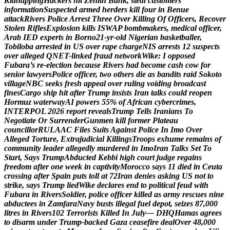
K
i
d
n
a
p
p
i
n
g
H
a
c
k
e
r
s
h
i
t
Z
e
n
i
t
h
B
a
n
k
,
s
t
e
a
l
c
u
s
t
o
m
e
r
s
’
i
n
f
o
r
m
a
t
i
o
n
S
u
s
p
e
c
t
e
d
a
r
m
e
d
h
e
r
d
e
r
s
k
i
l
l
f
o
u
r
i
n
B
e
n
u
e
a
t
t
a
c
k
R
i
v
e
r
s
P
o
l
i
c
e
A
r
r
e
s
t
T
h
r
e
e
O
v
e
r
K
i
l
l
i
n
g
O
f
O
f
f
i
c
e
r
s
,
R
e
c
o
v
e
r
S
t
o
l
e
n
R
i
f
l
e
s
E
x
p
l
o
s
i
o
n
k
i
l
l
s
I
S
W
A
P
b
o
m
b
m
a
k
e
r
s
,
m
e
d
i
c
a
l
o
f
f
i
c
e
r
,
A
r
a
b
I
E
D
e
x
p
e
r
t
s
i
n
B
o
r
n
o
2
1
-
y
r
-
o
l
d
N
i
g
e
r
i
a
n
b
a
s
k
e
t
b
a
l
l
e
r
,
T
o
b
i
l
o
b
a
a
r
r
e
s
t
e
d
i
n
U
S
o
v
e
r
r
a
p
e
c
h
a
r
g
e
N
I
S
a
r
r
e
s
t
s
1
2
s
u
s
p
e
c
t
s
o
v
e
r
a
l
l
e
g
e
d
Q
N
E
T
-
l
i
n
k
e
d
f
r
a
u
d
n
e
t
w
o
r
k
W
i
k
e
:
I
o
p
p
o
s
e
d
F
u
b
a
r
a
’
s
r
e
-
e
l
e
c
t
i
o
n
b
e
c
a
u
s
e
R
i
v
e
r
s
h
a
d
b
e
c
o
m
e
c
a
s
h
c
o
w
f
o
r
s
e
n
i
o
r
l
a
w
y
e
r
s
P
o
l
i
c
e
o
f
f
i
c
e
r
,
t
w
o
o
t
h
e
r
s
d
i
e
a
s
b
a
n
d
i
t
s
r
a
i
d
S
o
k
o
t
o
v
i
l
l
a
g
e
N
B
C
s
e
e
k
s
f
r
e
s
h
a
p
p
e
a
l
o
v
e
r
r
u
l
i
n
g
v
o
i
d
i
n
g
b
r
o
a
d
c
a
s
t
f
i
n
e
s
C
a
r
g
o
s
h
i
p
h
i
t
a
f
t
e
r
T
r
u
m
p
i
n
s
i
s
t
s
I
r
a
n
t
a
l
k
s
c
o
u
l
d
r
e
o
p
e
n
H
o
r
m
u
z
w
a
t
e
r
w
a
y
A
I
p
o
w
e
r
s
5
5
%
o
f
A
f
r
i
c
a
n
c
y
b
e
r
c
r
i
m
e
s
,
I
N
T
E
R
P
O
L
2
0
2
6
r
e
p
o
r
t
r
e
v
e
a
l
s
T
r
u
m
p
T
e
l
l
s
I
r
a
n
i
a
n
s
T
o
N
e
g
o
t
i
a
t
e
O
r
S
u
r
r
e
n
d
e
r
G
u
n
m
e
n
k
i
l
l
f
o
r
m
e
r
P
l
a
t
e
a
u
c
o
u
n
c
i
l
l
o
r
R
U
L
A
A
C
F
i
l
e
s
S
u
i
t
s
A
g
a
i
n
s
t
P
o
l
i
c
e
I
n
I
m
o
O
v
e
r
A
l
l
e
g
e
d
T
o
r
t
u
r
e
,
E
x
t
r
a
j
u
d
i
c
i
a
l
K
i
l
l
i
n
g
s
T
r
o
o
p
s
e
x
h
u
m
e
r
e
m
a
i
n
s
o
f
c
o
m
m
u
n
i
t
y
l
e
a
d
e
r
a
l
l
e
g
e
d
l
y
m
u
r
d
e
r
e
d
i
n
I
m
o
I
r
a
n
T
a
l
k
s
S
e
t
T
o
S
t
a
r
t
,
S
a
y
s
T
r
u
m
p
A
b
d
u
c
t
e
d
K
e
b
b
i
h
i
g
h
c
o
u
r
t
j
u
d
g
e
r
e
g
a
i
n
s
f
r
e
e
d
o
m
a
f
t
e
r
o
n
e
w
e
e
k
i
n
c
a
p
t
i
v
i
t
y
M
o
r
o
c
c
o
s
a
y
s
1
1
d
i
e
d
i
n
C
e
u
t
a
c
r
o
s
s
i
n
g
a
f
t
e
r
S
p
a
i
n
p
u
t
s
t
o
l
l
a
t
7
2
I
r
a
n
d
e
n
i
e
s
a
s
k
i
n
g
U
S
n
o
t
t
o
s
t
r
i
k
e
,
s
a
y
s
T
r
u
m
p
l
i
e
d
W
i
k
e
d
e
c
l
a
r
e
s
e
n
d
t
o
p
o
l
i
t
i
c
a
l
f
e
u
d
w
i
t
h
F
u
b
a
r
a
i
n
R
i
v
e
r
s
S
o
l
d
i
e
r
,
p
o
l
i
c
e
o
f
f
i
c
e
r
k
i
l
l
e
d
a
s
a
r
m
y
r
e
s
c
u
e
s
n
i
n
e
a
b
d
u
c
t
e
e
s
i
n
Z
a
m
f
a
r
a
N
a
v
y
b
u
s
t
s
i
l
l
e
g
a
l
f
u
e
l
d
e
p
o
t
,
s
e
i
z
e
s
8
7
,
0
0
0
l
i
t
r
e
s
i
n
R
i
v
e
r
s
1
0
2
T
e
r
r
o
r
i
s
t
s
K
i
l
l
e
d
I
n
J
u
l
y
—
D
H
Q
H
a
m
a
s
a
g
r
e
e
s
t
o
d
i
s
a
r
m
u
n
d
e
r
T
r
u
m
p
-
b
a
c
k
e
d
G
a
z
a
c
e
a
s
e
f
i
r
e
d
e
a
l
O
v
e
r
4
8
,
0
0
0