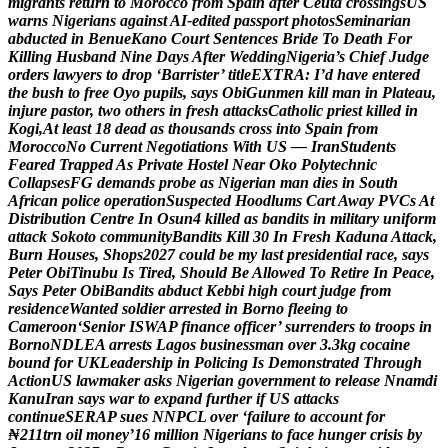
m
i
g
r
a
n
t
s
r
e
t
u
r
n
t
o
M
o
r
o
c
c
o
f
r
o
m
S
p
a
i
n
a
f
t
e
r
C
e
u
t
a
c
r
o
s
s
i
n
g
s
U
S
w
a
r
n
s
N
i
g
e
r
i
a
n
s
a
g
a
i
n
s
t
A
I
-
e
d
i
t
e
d
p
a
s
s
p
o
r
t
p
h
o
t
o
s
S
e
m
i
n
a
r
i
a
n
a
b
d
u
c
t
e
d
i
n
B
e
n
u
e
K
a
n
o
C
o
u
r
t
S
e
n
t
e
n
c
e
s
B
r
i
d
e
T
o
D
e
a
t
h
F
o
r
K
i
l
l
i
n
g
H
u
s
b
a
n
d
N
i
n
e
D
a
y
s
A
f
t
e
r
W
e
d
d
i
n
g
N
i
g
e
r
i
a
’
s
C
h
i
e
f
J
u
d
g
e
o
r
d
e
r
s
l
a
w
y
e
r
s
t
o
d
r
o
p
‘
B
a
r
r
i
s
t
e
r
’
t
i
t
l
e
E
X
T
R
A
:
I
’
d
h
a
v
e
e
n
t
e
r
e
d
t
h
e
b
u
s
h
t
o
f
r
e
e
O
y
o
p
u
p
i
l
s
,
s
a
y
s
O
b
i
G
u
n
m
e
n
k
i
l
l
m
a
n
i
n
P
l
a
t
e
a
u
,
i
n
j
u
r
e
p
a
s
t
o
r
,
t
w
o
o
t
h
e
r
s
i
n
f
r
e
s
h
a
t
t
a
c
k
s
C
a
t
h
o
l
i
c
p
r
i
e
s
t
k
i
l
l
e
d
i
n
K
o
g
i
,
A
t
l
e
a
s
t
1
8
d
e
a
d
a
s
t
h
o
u
s
a
n
d
s
c
r
o
s
s
i
n
t
o
S
p
a
i
n
f
r
o
m
M
o
r
o
c
c
o
N
o
C
u
r
r
e
n
t
N
e
g
o
t
i
a
t
i
o
n
s
W
i
t
h
U
S
—
I
r
a
n
S
t
u
d
e
n
t
s
F
e
a
r
e
d
T
r
a
p
p
e
d
A
s
P
r
i
v
a
t
e
H
o
s
t
e
l
N
e
a
r
O
k
o
P
o
l
y
t
e
c
h
n
i
c
C
o
l
l
a
p
s
e
s
F
G
d
e
m
a
n
d
s
p
r
o
b
e
a
s
N
i
g
e
r
i
a
n
m
a
n
d
i
e
s
i
n
S
o
u
t
h
A
f
r
i
c
a
n
p
o
l
i
c
e
o
p
e
r
a
t
i
o
n
S
u
s
p
e
c
t
e
d
H
o
o
d
l
u
m
s
C
a
r
t
A
w
a
y
P
V
C
s
A
t
D
i
s
t
r
i
b
u
t
i
o
n
C
e
n
t
r
e
I
n
O
s
u
n
4
k
i
l
l
e
d
a
s
b
a
n
d
i
t
s
i
n
m
i
l
i
t
a
r
y
u
n
i
f
o
r
m
a
t
t
a
c
k
S
o
k
o
t
o
c
o
m
m
u
n
i
t
y
B
a
n
d
i
t
s
K
i
l
l
3
0
I
n
F
r
e
s
h
K
a
d
u
n
a
A
t
t
a
c
k
,
B
u
r
n
H
o
u
s
e
s
,
S
h
o
p
s
2
0
2
7
c
o
u
l
d
b
e
m
y
l
a
s
t
p
r
e
s
i
d
e
n
t
i
a
l
r
a
c
e
,
s
a
y
s
P
e
t
e
r
O
b
i
T
i
n
u
b
u
I
s
T
i
r
e
d
,
S
h
o
u
l
d
B
e
A
l
l
o
w
e
d
T
o
R
e
t
i
r
e
I
n
P
e
a
c
e
,
S
a
y
s
P
e
t
e
r
O
b
i
B
a
n
d
i
t
s
a
b
d
u
c
t
K
e
b
b
i
h
i
g
h
c
o
u
r
t
j
u
d
g
e
f
r
o
m
r
e
s
i
d
e
n
c
e
W
a
n
t
e
d
s
o
l
d
i
e
r
a
r
r
e
s
t
e
d
i
n
B
o
r
n
o
f
l
e
e
i
n
g
t
o
C
a
m
e
r
o
o
n
‘
S
e
n
i
o
r
I
S
W
A
P
f
i
n
a
n
c
e
o
f
f
i
c
e
r
’
s
u
r
r
e
n
d
e
r
s
t
o
t
r
o
o
p
s
i
n
B
o
r
n
o
N
D
L
E
A
a
r
r
e
s
t
s
L
a
g
o
s
b
u
s
i
n
e
s
s
m
a
n
o
v
e
r
3
.
3
k
g
c
o
c
a
i
n
e
b
o
u
n
d
f
o
r
U
K
L
e
a
d
e
r
s
h
i
p
i
n
P
o
l
i
c
i
n
g
I
s
D
e
m
o
n
s
t
r
a
t
e
d
T
h
r
o
u
g
h
A
c
t
i
o
n
U
S
l
a
w
m
a
k
e
r
a
s
k
s
N
i
g
e
r
i
a
n
g
o
v
e
r
n
m
e
n
t
t
o
r
e
l
e
a
s
e
N
n
a
m
d
i
K
a
n
u
I
r
a
n
s
a
y
s
w
a
r
t
o
e
x
p
a
n
d
f
u
r
t
h
e
r
i
f
U
S
a
t
t
a
c
k
s
c
o
n
t
i
n
u
e
S
E
R
A
P
s
u
e
s
N
N
P
C
L
o
v
e
r
‘
f
a
i
l
u
r
e
t
o
a
c
c
o
u
n
t
f
o
r
₦
2
1
1
t
r
n
o
i
l
m
o
n
e
y
’
1
6
m
i
l
l
i
o
n
N
i
g
e
r
i
a
n
s
t
o
f
a
c
e
h
u
n
g
e
r
c
r
i
s
i
s
b
y