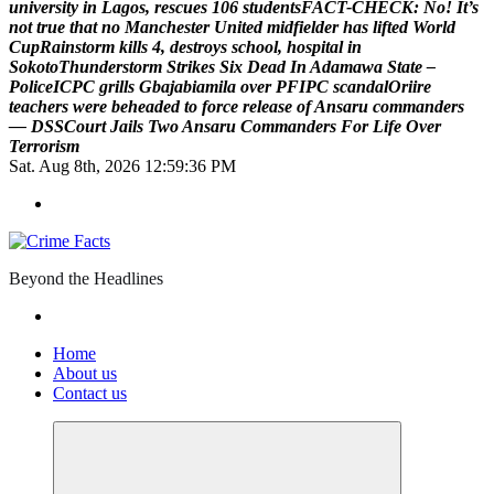
u
n
i
v
e
r
s
i
t
y
i
n
L
a
g
o
s
,
r
e
s
c
u
e
s
1
0
6
s
t
u
d
e
n
t
s
F
A
C
T
-
C
H
E
C
K
:
N
o
!
I
t
’
s
n
o
t
t
r
u
e
t
h
a
t
n
o
M
a
n
c
h
e
s
t
e
r
U
n
i
t
e
d
m
i
d
f
i
e
l
d
e
r
h
a
s
l
i
f
t
e
d
W
o
r
l
d
C
u
p
R
a
i
n
s
t
o
r
m
k
i
l
l
s
4
,
d
e
s
t
r
o
y
s
s
c
h
o
o
l
,
h
o
s
p
i
t
a
l
i
n
S
o
k
o
t
o
T
h
u
n
d
e
r
s
t
o
r
m
S
t
r
i
k
e
s
S
i
x
D
e
a
d
I
n
A
d
a
m
a
w
a
S
t
a
t
e
–
P
o
l
i
c
e
I
C
P
C
g
r
i
l
l
s
G
b
a
j
a
b
i
a
m
i
l
a
o
v
e
r
P
F
I
P
C
s
c
a
n
d
a
l
O
r
i
i
r
e
t
e
a
c
h
e
r
s
w
e
r
e
b
e
h
e
a
d
e
d
t
o
f
o
r
c
e
r
e
l
e
a
s
e
o
f
A
n
s
a
r
u
c
o
m
m
a
n
d
e
r
s
—
D
S
S
C
o
u
r
t
J
a
i
l
s
T
w
o
A
n
s
a
r
u
C
o
m
m
a
n
d
e
r
s
F
o
r
L
i
f
e
O
v
e
r
T
e
r
r
o
r
i
s
m
Sat. Aug 8th, 2026
12:59:37 PM
Beyond the Headlines
Home
About us
Contact us