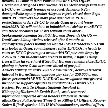
h
e
r
d
e
r
s
,
1
4
c
a
t
t
l
e
i
n
f
r
e
s
h
P
l
a
t
e
a
u
a
t
t
a
c
k
E
x
-
D
S
S
O
f
f
i
c
e
r
E
z
e
a
k
o
l
a
m
A
r
r
a
i
g
n
e
d
O
v
e
r
A
l
l
e
g
e
d
I
P
O
B
M
e
m
b
e
r
s
h
i
p
O
s
u
n
s
u
e
s
E
F
C
C
o
v
e
r
‘
i
l
l
e
g
a
l
’
f
r
e
e
z
i
n
g
o
f
a
c
c
o
u
n
t
,
d
e
m
a
n
d
s
N
2
b
n
d
a
m
a
g
e
s
F
a
k
e
a
g
e
n
c
y
p
r
o
b
e
:
A
d
e
y
e
m
i
r
e
j
e
c
t
s
c
l
o
s
e
d
-
d
o
o
r
R
e
p
s
q
u
i
z
I
C
P
C
u
n
c
o
v
e
r
s
t
w
o
m
o
r
e
f
a
k
e
a
g
e
n
c
i
e
s
i
n
P
F
I
P
C
p
r
o
b
e
T
i
n
u
b
u
o
r
d
e
r
s
E
F
C
C
t
o
v
a
c
a
t
e
O
s
u
n
a
c
c
o
u
n
t
f
r
e
e
z
e
o
r
d
e
r
2
0
2
7
:
W
e
w
i
l
l
n
o
t
b
o
w
t
o
i
n
t
i
m
i
d
a
t
i
o
n
,
A
d
e
l
e
k
e
v
o
w
s
E
F
C
C
c
a
n
f
r
e
e
z
e
a
c
c
o
u
n
t
s
f
o
r
7
2
h
r
s
w
i
t
h
o
u
t
c
o
u
r
t
o
r
d
e
r
–
S
p
o
k
e
s
m
a
n
R
e
o
p
e
n
i
n
g
S
t
r
a
i
t
O
f
H
o
r
m
u
z
D
e
p
e
n
d
s
O
n
U
S
—
I
r
a
n
K
w
a
r
a
k
i
d
n
a
p
v
i
c
t
i
m
s
r
e
l
e
a
s
e
d
a
f
t
e
r
6
m
o
n
t
h
s
i
n
c
a
p
t
i
v
i
t
y
A
r
m
y
p
l
a
c
e
s
b
o
u
n
t
y
o
n
w
a
n
t
e
d
I
S
W
A
P
l
e
a
d
e
r
s
N
o
₦
1
1
b
n
w
a
s
l
o
o
t
e
d
i
n
O
s
u
n
,
c
o
m
m
i
s
s
i
o
n
e
r
r
e
p
l
i
e
s
E
F
C
C
O
s
u
n
h
e
a
d
s
t
o
c
o
u
r
t
a
s
E
F
C
C
f
r
e
e
z
e
s
g
o
v
t
a
c
c
o
u
n
t
W
A
E
C
p
a
s
s
r
a
t
e
d
r
o
p
s
b
y
2
.
2
6
%
a
s
1
.
2
m
s
t
u
d
e
n
t
s
e
a
r
n
c
r
e
d
i
t
s
i
n
m
a
t
h
s
,
E
n
g
l
i
s
h
T
r
u
m
p
:
I
r
a
n
w
i
l
l
b
e
h
i
t
v
e
r
y
h
a
r
d
i
f
S
t
r
a
i
t
o
f
H
o
r
m
u
z
r
e
m
a
i
n
s
c
l
o
s
e
d
E
F
C
C
p
l
o
t
t
i
n
g
t
o
f
r
e
e
z
e
O
s
u
n
a
c
c
o
u
n
t
s
a
h
e
a
d
o
f
g
o
v
p
o
l
l
–
A
d
e
l
e
k
e
M
i
l
i
t
a
r
y
a
i
r
s
t
r
i
k
e
k
i
l
l
s
’
1
2
i
n
s
u
r
g
e
n
t
s
’
,
d
e
s
t
r
o
y
s
t
e
r
r
o
r
i
s
t
h
i
d
e
o
u
t
i
n
B
o
r
n
o
T
i
n
u
b
u
a
p
p
r
o
v
e
s
p
a
y
r
i
s
e
f
o
r
2
5
0
,
0
0
0
a
r
m
e
d
f
o
r
c
e
s
p
e
r
s
o
n
n
e
l
A
L
E
R
T
:
N
A
F
D
A
C
w
a
r
n
s
a
g
a
i
n
s
t
u
n
r
e
g
i
s
t
e
r
e
d
m
e
n
o
p
a
u
s
e
s
u
p
p
o
r
t
c
a
p
s
u
l
e
s
i
n
c
i
r
c
u
l
a
t
i
o
n
F
G
O
r
d
e
r
s
V
C
s
,
R
e
c
t
o
r
s
,
P
r
o
v
o
s
t
s
T
o
D
i
s
m
i
s
s
S
t
u
d
e
n
t
s
I
n
v
o
l
v
e
d
I
n
K
i
d
n
a
p
p
i
n
g
H
a
c
k
e
r
s
h
i
t
Z
e
n
i
t
h
B
a
n
k
,
s
t
e
a
l
c
u
s
t
o
m
e
r
s
’
i
n
f
o
r
m
a
t
i
o
n
S
u
s
p
e
c
t
e
d
a
r
m
e
d
h
e
r
d
e
r
s
k
i
l
l
f
o
u
r
i
n
B
e
n
u
e
a
t
t
a
c
k
R
i
v
e
r
s
P
o
l
i
c
e
A
r
r
e
s
t
T
h
r
e
e
O
v
e
r
K
i
l
l
i
n
g
O
f
O
f
f
i
c
e
r
s
,
R
e
c
o
v
e
r
S
t
o
l
e
n
R
i
f
l
e
s
E
x
p
l
o
s
i
o
n
k
i
l
l
s
I
S
W
A
P
b
o
m
b
m
a
k
e
r
s
,
m
e
d
i
c
a
l
o
f
f
i
c
e
r
,