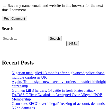
Save my name, email, and website in this browser for the next
time I comment.
Search
Search
for:
Recent Posts
Nigerian man jailed 13 months after high-speed police chase,
multiple crashes in UK
Again, Trump signs new executive orders to restrict birthright
citizenship
Gunmen kill 3 herders, 14 cattle in fresh Plateau attack
Ex-DSS Officer Ezeakolam Arraigned Over Alleged IPOB
Membership
Osun sues EFCC over ‘illegal’ freezing of account, demands
N2bn damages