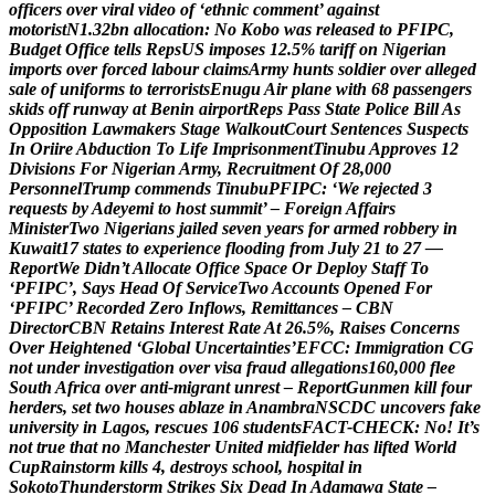
o
f
f
i
c
e
r
s
o
v
e
r
v
i
r
a
l
v
i
d
e
o
o
f
‘
e
t
h
n
i
c
c
o
m
m
e
n
t
’
a
g
a
i
n
s
t
m
o
t
o
r
i
s
t
N
1
.
3
2
b
n
a
l
l
o
c
a
t
i
o
n
:
N
o
K
o
b
o
w
a
s
r
e
l
e
a
s
e
d
t
o
P
F
I
P
C
,
B
u
d
g
e
t
O
f
f
i
c
e
t
e
l
l
s
R
e
p
s
U
S
i
m
p
o
s
e
s
1
2
.
5
%
t
a
r
i
f
f
o
n
N
i
g
e
r
i
a
n
i
m
p
o
r
t
s
o
v
e
r
f
o
r
c
e
d
l
a
b
o
u
r
c
l
a
i
m
s
A
r
m
y
h
u
n
t
s
s
o
l
d
i
e
r
o
v
e
r
a
l
l
e
g
e
d
s
a
l
e
o
f
u
n
i
f
o
r
m
s
t
o
t
e
r
r
o
r
i
s
t
s
E
n
u
g
u
A
i
r
p
l
a
n
e
w
i
t
h
6
8
p
a
s
s
e
n
g
e
r
s
s
k
i
d
s
o
f
f
r
u
n
w
a
y
a
t
B
e
n
i
n
a
i
r
p
o
r
t
R
e
p
s
P
a
s
s
S
t
a
t
e
P
o
l
i
c
e
B
i
l
l
A
s
O
p
p
o
s
i
t
i
o
n
L
a
w
m
a
k
e
r
s
S
t
a
g
e
W
a
l
k
o
u
t
C
o
u
r
t
S
e
n
t
e
n
c
e
s
S
u
s
p
e
c
t
s
I
n
O
r
i
i
r
e
A
b
d
u
c
t
i
o
n
T
o
L
i
f
e
I
m
p
r
i
s
o
n
m
e
n
t
T
i
n
u
b
u
A
p
p
r
o
v
e
s
1
2
D
i
v
i
s
i
o
n
s
F
o
r
N
i
g
e
r
i
a
n
A
r
m
y
,
R
e
c
r
u
i
t
m
e
n
t
O
f
2
8
,
0
0
0
P
e
r
s
o
n
n
e
l
T
r
u
m
p
c
o
m
m
e
n
d
s
T
i
n
u
b
u
P
F
I
P
C
:
‘
W
e
r
e
j
e
c
t
e
d
3
r
e
q
u
e
s
t
s
b
y
A
d
e
y
e
m
i
t
o
h
o
s
t
s
u
m
m
i
t
’
–
F
o
r
e
i
g
n
A
f
f
a
i
r
s
M
i
n
i
s
t
e
r
T
w
o
N
i
g
e
r
i
a
n
s
j
a
i
l
e
d
s
e
v
e
n
y
e
a
r
s
f
o
r
a
r
m
e
d
r
o
b
b
e
r
y
i
n
K
u
w
a
i
t
1
7
s
t
a
t
e
s
t
o
e
x
p
e
r
i
e
n
c
e
f
l
o
o
d
i
n
g
f
r
o
m
J
u
l
y
2
1
t
o
2
7
—
R
e
p
o
r
t
W
e
D
i
d
n
’
t
A
l
l
o
c
a
t
e
O
f
f
i
c
e
S
p
a
c
e
O
r
D
e
p
l
o
y
S
t
a
f
f
T
o
‘
P
F
I
P
C
’
,
S
a
y
s
H
e
a
d
O
f
S
e
r
v
i
c
e
T
w
o
A
c
c
o
u
n
t
s
O
p
e
n
e
d
F
o
r
‘
P
F
I
P
C
’
R
e
c
o
r
d
e
d
Z
e
r
o
I
n
f
l
o
w
s
,
R
e
m
i
t
t
a
n
c
e
s
–
C
B
N
D
i
r
e
c
t
o
r
C
B
N
R
e
t
a
i
n
s
I
n
t
e
r
e
s
t
R
a
t
e
A
t
2
6
.
5
%
,
R
a
i
s
e
s
C
o
n
c
e
r
n
s
O
v
e
r
H
e
i
g
h
t
e
n
e
d
‘
G
l
o
b
a
l
U
n
c
e
r
t
a
i
n
t
i
e
s
’
E
F
C
C
:
I
m
m
i
g
r
a
t
i
o
n
C
G
n
o
t
u
n
d
e
r
i
n
v
e
s
t
i
g
a
t
i
o
n
o
v
e
r
v
i
s
a
f
r
a
u
d
a
l
l
e
g
a
t
i
o
n
s
1
6
0
,
0
0
0
f
l
e
e
S
o
u
t
h
A
f
r
i
c
a
o
v
e
r
a
n
t
i
-
m
i
g
r
a
n
t
u
n
r
e
s
t
–
R
e
p
o
r
t
G
u
n
m
e
n
k
i
l
l
f
o
u
r
h
e
r
d
e
r
s
,
s
e
t
t
w
o
h
o
u
s
e
s
a
b
l
a
z
e
i
n
A
n
a
m
b
r
a
N
S
C
D
C
u
n
c
o
v
e
r
s
f
a
k
e
u
n
i
v
e
r
s
i
t
y
i
n
L
a
g
o
s
,
r
e
s
c
u
e
s
1
0
6
s
t
u
d
e
n
t
s
F
A
C
T
-
C
H
E
C
K
:
N
o
!
I
t
’
s
n
o
t
t
r
u
e
t
h
a
t
n
o
M
a
n
c
h
e
s
t
e
r
U
n
i
t
e
d
m
i
d
f
i
e
l
d
e
r
h
a
s
l
i
f
t
e
d
W
o
r
l
d
C
u
p
R
a
i
n
s
t
o
r
m
k
i
l
l
s
4
,
d
e
s
t
r
o
y
s
s
c
h
o
o
l
,
h
o
s
p
i
t
a
l
i
n
S
o
k
o
t
o
T
h
u
n
d
e
r
s
t
o
r
m
S
t
r
i
k
e
s
S
i
x
D
e
a
d
I
n
A
d
a
m
a
w
a
S
t
a
t
e
–