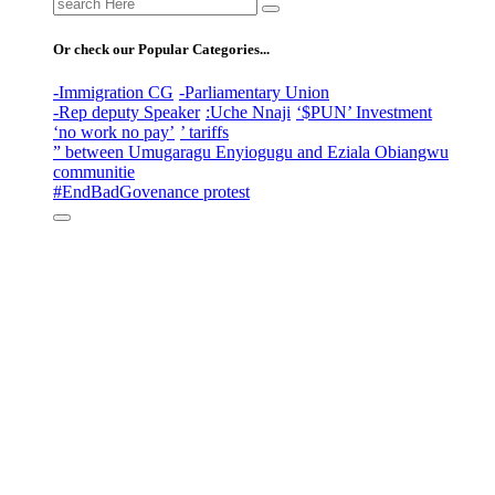
Search
for:
Or check our Popular Categories...
-Immigration CG
-Parliamentary Union
-Rep deputy Speaker
:Uche Nnaji
‘$PUN’ Investment
‘no work no pay’
’ tariffs
” between Umugaragu Enyiogugu and Eziala Obiangwu
communitie
#EndBadGovenance protest