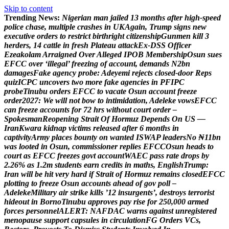
Skip to content
Trending News:
N
i
g
e
r
i
a
n
m
a
n
j
a
i
l
e
d
1
3
m
o
n
t
h
s
a
f
t
e
r
h
i
g
h
-
s
p
e
e
d
p
o
l
i
c
e
c
h
a
s
e
,
m
u
l
t
i
p
l
e
c
r
a
s
h
e
s
i
n
U
K
A
g
a
i
n
,
T
r
u
m
p
s
i
g
n
s
n
e
w
e
x
e
c
u
t
i
v
e
o
r
d
e
r
s
t
o
r
e
s
t
r
i
c
t
b
i
r
t
h
r
i
g
h
t
c
i
t
i
z
e
n
s
h
i
p
G
u
n
m
e
n
k
i
l
l
3
h
e
r
d
e
r
s
,
1
4
c
a
t
t
l
e
i
n
f
r
e
s
h
P
l
a
t
e
a
u
a
t
t
a
c
k
E
x
-
D
S
S
O
f
f
i
c
e
r
E
z
e
a
k
o
l
a
m
A
r
r
a
i
g
n
e
d
O
v
e
r
A
l
l
e
g
e
d
I
P
O
B
M
e
m
b
e
r
s
h
i
p
O
s
u
n
s
u
e
s
E
F
C
C
o
v
e
r
‘
i
l
l
e
g
a
l
’
f
r
e
e
z
i
n
g
o
f
a
c
c
o
u
n
t
,
d
e
m
a
n
d
s
N
2
b
n
d
a
m
a
g
e
s
F
a
k
e
a
g
e
n
c
y
p
r
o
b
e
:
A
d
e
y
e
m
i
r
e
j
e
c
t
s
c
l
o
s
e
d
-
d
o
o
r
R
e
p
s
q
u
i
z
I
C
P
C
u
n
c
o
v
e
r
s
t
w
o
m
o
r
e
f
a
k
e
a
g
e
n
c
i
e
s
i
n
P
F
I
P
C
p
r
o
b
e
T
i
n
u
b
u
o
r
d
e
r
s
E
F
C
C
t
o
v
a
c
a
t
e
O
s
u
n
a
c
c
o
u
n
t
f
r
e
e
z
e
o
r
d
e
r
2
0
2
7
:
W
e
w
i
l
l
n
o
t
b
o
w
t
o
i
n
t
i
m
i
d
a
t
i
o
n
,
A
d
e
l
e
k
e
v
o
w
s
E
F
C
C
c
a
n
f
r
e
e
z
e
a
c
c
o
u
n
t
s
f
o
r
7
2
h
r
s
w
i
t
h
o
u
t
c
o
u
r
t
o
r
d
e
r
–
S
p
o
k
e
s
m
a
n
R
e
o
p
e
n
i
n
g
S
t
r
a
i
t
O
f
H
o
r
m
u
z
D
e
p
e
n
d
s
O
n
U
S
—
I
r
a
n
K
w
a
r
a
k
i
d
n
a
p
v
i
c
t
i
m
s
r
e
l
e
a
s
e
d
a
f
t
e
r
6
m
o
n
t
h
s
i
n
c
a
p
t
i
v
i
t
y
A
r
m
y
p
l
a
c
e
s
b
o
u
n
t
y
o
n
w
a
n
t
e
d
I
S
W
A
P
l
e
a
d
e
r
s
N
o
₦
1
1
b
n
w
a
s
l
o
o
t
e
d
i
n
O
s
u
n
,
c
o
m
m
i
s
s
i
o
n
e
r
r
e
p
l
i
e
s
E
F
C
C
O
s
u
n
h
e
a
d
s
t
o
c
o
u
r
t
a
s
E
F
C
C
f
r
e
e
z
e
s
g
o
v
t
a
c
c
o
u
n
t
W
A
E
C
p
a
s
s
r
a
t
e
d
r
o
p
s
b
y
2
.
2
6
%
a
s
1
.
2
m
s
t
u
d
e
n
t
s
e
a
r
n
c
r
e
d
i
t
s
i
n
m
a
t
h
s
,
E
n
g
l
i
s
h
T
r
u
m
p
:
I
r
a
n
w
i
l
l
b
e
h
i
t
v
e
r
y
h
a
r
d
i
f
S
t
r
a
i
t
o
f
H
o
r
m
u
z
r
e
m
a
i
n
s
c
l
o
s
e
d
E
F
C
C
p
l
o
t
t
i
n
g
t
o
f
r
e
e
z
e
O
s
u
n
a
c
c
o
u
n
t
s
a
h
e
a
d
o
f
g
o
v
p
o
l
l
–
A
d
e
l
e
k
e
M
i
l
i
t
a
r
y
a
i
r
s
t
r
i
k
e
k
i
l
l
s
’
1
2
i
n
s
u
r
g
e
n
t
s
’
,
d
e
s
t
r
o
y
s
t
e
r
r
o
r
i
s
t
h
i
d
e
o
u
t
i
n
B
o
r
n
o
T
i
n
u
b
u
a
p
p
r
o
v
e
s
p
a
y
r
i
s
e
f
o
r
2
5
0
,
0
0
0
a
r
m
e
d
f
o
r
c
e
s
p
e
r
s
o
n
n
e
l
A
L
E
R
T
:
N
A
F
D
A
C
w
a
r
n
s
a
g
a
i
n
s
t
u
n
r
e
g
i
s
t
e
r
e
d
m
e
n
o
p
a
u
s
e
s
u
p
p
o
r
t
c
a
p
s
u
l
e
s
i
n
c
i
r
c
u
l
a
t
i
o
n
F
G
O
r
d
e
r
s
V
C
s
,