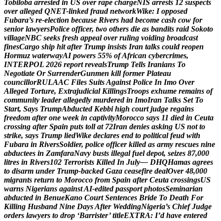
T
o
b
i
l
o
b
a
a
r
r
e
s
t
e
d
i
n
U
S
o
v
e
r
r
a
p
e
c
h
a
r
g
e
N
I
S
a
r
r
e
s
t
s
1
2
s
u
s
p
e
c
t
s
o
v
e
r
a
l
l
e
g
e
d
Q
N
E
T
-
l
i
n
k
e
d
f
r
a
u
d
n
e
t
w
o
r
k
W
i
k
e
:
I
o
p
p
o
s
e
d
F
u
b
a
r
a
’
s
r
e
-
e
l
e
c
t
i
o
n
b
e
c
a
u
s
e
R
i
v
e
r
s
h
a
d
b
e
c
o
m
e
c
a
s
h
c
o
w
f
o
r
s
e
n
i
o
r
l
a
w
y
e
r
s
P
o
l
i
c
e
o
f
f
i
c
e
r
,
t
w
o
o
t
h
e
r
s
d
i
e
a
s
b
a
n
d
i
t
s
r
a
i
d
S
o
k
o
t
o
v
i
l
l
a
g
e
N
B
C
s
e
e
k
s
f
r
e
s
h
a
p
p
e
a
l
o
v
e
r
r
u
l
i
n
g
v
o
i
d
i
n
g
b
r
o
a
d
c
a
s
t
f
i
n
e
s
C
a
r
g
o
s
h
i
p
h
i
t
a
f
t
e
r
T
r
u
m
p
i
n
s
i
s
t
s
I
r
a
n
t
a
l
k
s
c
o
u
l
d
r
e
o
p
e
n
H
o
r
m
u
z
w
a
t
e
r
w
a
y
A
I
p
o
w
e
r
s
5
5
%
o
f
A
f
r
i
c
a
n
c
y
b
e
r
c
r
i
m
e
s
,
I
N
T
E
R
P
O
L
2
0
2
6
r
e
p
o
r
t
r
e
v
e
a
l
s
T
r
u
m
p
T
e
l
l
s
I
r
a
n
i
a
n
s
T
o
N
e
g
o
t
i
a
t
e
O
r
S
u
r
r
e
n
d
e
r
G
u
n
m
e
n
k
i
l
l
f
o
r
m
e
r
P
l
a
t
e
a
u
c
o
u
n
c
i
l
l
o
r
R
U
L
A
A
C
F
i
l
e
s
S
u
i
t
s
A
g
a
i
n
s
t
P
o
l
i
c
e
I
n
I
m
o
O
v
e
r
A
l
l
e
g
e
d
T
o
r
t
u
r
e
,
E
x
t
r
a
j
u
d
i
c
i
a
l
K
i
l
l
i
n
g
s
T
r
o
o
p
s
e
x
h
u
m
e
r
e
m
a
i
n
s
o
f
c
o
m
m
u
n
i
t
y
l
e
a
d
e
r
a
l
l
e
g
e
d
l
y
m
u
r
d
e
r
e
d
i
n
I
m
o
I
r
a
n
T
a
l
k
s
S
e
t
T
o
S
t
a
r
t
,
S
a
y
s
T
r
u
m
p
A
b
d
u
c
t
e
d
K
e
b
b
i
h
i
g
h
c
o
u
r
t
j
u
d
g
e
r
e
g
a
i
n
s
f
r
e
e
d
o
m
a
f
t
e
r
o
n
e
w
e
e
k
i
n
c
a
p
t
i
v
i
t
y
M
o
r
o
c
c
o
s
a
y
s
1
1
d
i
e
d
i
n
C
e
u
t
a
c
r
o
s
s
i
n
g
a
f
t
e
r
S
p
a
i
n
p
u
t
s
t
o
l
l
a
t
7
2
I
r
a
n
d
e
n
i
e
s
a
s
k
i
n
g
U
S
n
o
t
t
o
s
t
r
i
k
e
,
s
a
y
s
T
r
u
m
p
l
i
e
d
W
i
k
e
d
e
c
l
a
r
e
s
e
n
d
t
o
p
o
l
i
t
i
c
a
l
f
e
u
d
w
i
t
h
F
u
b
a
r
a
i
n
R
i
v
e
r
s
S
o
l
d
i
e
r
,
p
o
l
i
c
e
o
f
f
i
c
e
r
k
i
l
l
e
d
a
s
a
r
m
y
r
e
s
c
u
e
s
n
i
n
e
a
b
d
u
c
t
e
e
s
i
n
Z
a
m
f
a
r
a
N
a
v
y
b
u
s
t
s
i
l
l
e
g
a
l
f
u
e
l
d
e
p
o
t
,
s
e
i
z
e
s
8
7
,
0
0
0
l
i
t
r
e
s
i
n
R
i
v
e
r
s
1
0
2
T
e
r
r
o
r
i
s
t
s
K
i
l
l
e
d
I
n
J
u
l
y
—
D
H
Q
H
a
m
a
s
a
g
r
e
e
s
t
o
d
i
s
a
r
m
u
n
d
e
r
T
r
u
m
p
-
b
a
c
k
e
d
G
a
z
a
c
e
a
s
e
f
i
r
e
d
e
a
l
O
v
e
r
4
8
,
0
0
0
m
i
g
r
a
n
t
s
r
e
t
u
r
n
t
o
M
o
r
o
c
c
o
f
r
o
m
S
p
a
i
n
a
f
t
e
r
C
e
u
t
a
c
r
o
s
s
i
n
g
s
U
S
w
a
r
n
s
N
i
g
e
r
i
a
n
s
a
g
a
i
n
s
t
A
I
-
e
d
i
t
e
d
p
a
s
s
p
o
r
t
p
h
o
t
o
s
S
e
m
i
n
a
r
i
a
n
a
b
d
u
c
t
e
d
i
n
B
e
n
u
e
K
a
n
o
C
o
u
r
t
S
e
n
t
e
n
c
e
s
B
r
i
d
e
T
o
D
e
a
t
h
F
o
r
K
i
l
l
i
n
g
H
u
s
b
a
n
d
N
i
n
e
D
a
y
s
A
f
t
e
r
W
e
d
d
i
n
g
N
i
g
e
r
i
a
’
s
C
h
i
e
f
J
u
d
g
e
o
r
d
e
r
s
l
a
w
y
e
r
s
t
o
d
r
o
p
‘
B
a
r
r
i
s
t
e
r
’
t
i
t
l
e
E
X
T
R
A
:
I
’
d
h
a
v
e
e
n
t
e
r
e
d