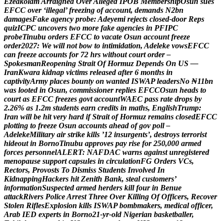
E
z
e
a
k
o
l
a
m
A
r
r
a
i
g
n
e
d
O
v
e
r
A
l
l
e
g
e
d
I
P
O
B
M
e
m
b
e
r
s
h
i
p
O
s
u
n
s
u
e
s
E
F
C
C
o
v
e
r
‘
i
l
l
e
g
a
l
’
f
r
e
e
z
i
n
g
o
f
a
c
c
o
u
n
t
,
d
e
m
a
n
d
s
N
2
b
n
d
a
m
a
g
e
s
F
a
k
e
a
g
e
n
c
y
p
r
o
b
e
:
A
d
e
y
e
m
i
r
e
j
e
c
t
s
c
l
o
s
e
d
-
d
o
o
r
R
e
p
s
q
u
i
z
I
C
P
C
u
n
c
o
v
e
r
s
t
w
o
m
o
r
e
f
a
k
e
a
g
e
n
c
i
e
s
i
n
P
F
I
P
C
p
r
o
b
e
T
i
n
u
b
u
o
r
d
e
r
s
E
F
C
C
t
o
v
a
c
a
t
e
O
s
u
n
a
c
c
o
u
n
t
f
r
e
e
z
e
o
r
d
e
r
2
0
2
7
:
W
e
w
i
l
l
n
o
t
b
o
w
t
o
i
n
t
i
m
i
d
a
t
i
o
n
,
A
d
e
l
e
k
e
v
o
w
s
E
F
C
C
c
a
n
f
r
e
e
z
e
a
c
c
o
u
n
t
s
f
o
r
7
2
h
r
s
w
i
t
h
o
u
t
c
o
u
r
t
o
r
d
e
r
–
S
p
o
k
e
s
m
a
n
R
e
o
p
e
n
i
n
g
S
t
r
a
i
t
O
f
H
o
r
m
u
z
D
e
p
e
n
d
s
O
n
U
S
—
I
r
a
n
K
w
a
r
a
k
i
d
n
a
p
v
i
c
t
i
m
s
r
e
l
e
a
s
e
d
a
f
t
e
r
6
m
o
n
t
h
s
i
n
c
a
p
t
i
v
i
t
y
A
r
m
y
p
l
a
c
e
s
b
o
u
n
t
y
o
n
w
a
n
t
e
d
I
S
W
A
P
l
e
a
d
e
r
s
N
o
₦
1
1
b
n
w
a
s
l
o
o
t
e
d
i
n
O
s
u
n
,
c
o
m
m
i
s
s
i
o
n
e
r
r
e
p
l
i
e
s
E
F
C
C
O
s
u
n
h
e
a
d
s
t
o
c
o
u
r
t
a
s
E
F
C
C
f
r
e
e
z
e
s
g
o
v
t
a
c
c
o
u
n
t
W
A
E
C
p
a
s
s
r
a
t
e
d
r
o
p
s
b
y
2
.
2
6
%
a
s
1
.
2
m
s
t
u
d
e
n
t
s
e
a
r
n
c
r
e
d
i
t
s
i
n
m
a
t
h
s
,
E
n
g
l
i
s
h
T
r
u
m
p
:
I
r
a
n
w
i
l
l
b
e
h
i
t
v
e
r
y
h
a
r
d
i
f
S
t
r
a
i
t
o
f
H
o
r
m
u
z
r
e
m
a
i
n
s
c
l
o
s
e
d
E
F
C
C
p
l
o
t
t
i
n
g
t
o
f
r
e
e
z
e
O
s
u
n
a
c
c
o
u
n
t
s
a
h
e
a
d
o
f
g
o
v
p
o
l
l
–
A
d
e
l
e
k
e
M
i
l
i
t
a
r
y
a
i
r
s
t
r
i
k
e
k
i
l
l
s
’
1
2
i
n
s
u
r
g
e
n
t
s
’
,
d
e
s
t
r
o
y
s
t
e
r
r
o
r
i
s
t
h
i
d
e
o
u
t
i
n
B
o
r
n
o
T
i
n
u
b
u
a
p
p
r
o
v
e
s
p
a
y
r
i
s
e
f
o
r
2
5
0
,
0
0
0
a
r
m
e
d
f
o
r
c
e
s
p
e
r
s
o
n
n
e
l
A
L
E
R
T
:
N
A
F
D
A
C
w
a
r
n
s
a
g
a
i
n
s
t
u
n
r
e
g
i
s
t
e
r
e
d
m
e
n
o
p
a
u
s
e
s
u
p
p
o
r
t
c
a
p
s
u
l
e
s
i
n
c
i
r
c
u
l
a
t
i
o
n
F
G
O
r
d
e
r
s
V
C
s
,
R
e
c
t
o
r
s
,
P
r
o
v
o
s
t
s
T
o
D
i
s
m
i
s
s
S
t
u
d
e
n
t
s
I
n
v
o
l
v
e
d
I
n
K
i
d
n
a
p
p
i
n
g
H
a
c
k
e
r
s
h
i
t
Z
e
n
i
t
h
B
a
n
k
,
s
t
e
a
l
c
u
s
t
o
m
e
r
s
’
i
n
f
o
r
m
a
t
i
o
n
S
u
s
p
e
c
t
e
d
a
r
m
e
d
h
e
r
d
e
r
s
k
i
l
l
f
o
u
r
i
n
B
e
n
u
e
a
t
t
a
c
k
R
i
v
e
r
s
P
o
l
i
c
e
A
r
r
e
s
t
T
h
r
e
e
O
v
e
r
K
i
l
l
i
n
g
O
f
O
f
f
i
c
e
r
s
,
R
e
c
o
v
e
r
S
t
o
l
e
n
R
i
f
l
e
s
E
x
p
l
o
s
i
o
n
k
i
l
l
s
I
S
W
A
P
b
o
m
b
m
a
k
e
r
s
,
m
e
d
i
c
a
l
o
f
f
i
c
e
r
,
A
r
a
b
I
E
D
e
x
p
e
r
t
s
i
n
B
o
r
n
o
2
1
-
y
r
-
o
l
d
N
i
g
e
r
i
a
n
b
a
s
k
e
t
b
a
l
l
e
r
,