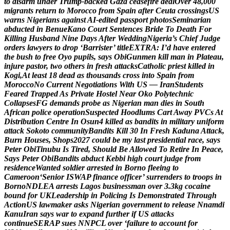
t
o
d
i
s
a
r
m
u
n
d
e
r
T
r
u
m
p
-
b
a
c
k
e
d
G
a
z
a
c
e
a
s
e
f
i
r
e
d
e
a
l
O
v
e
r
4
8
,
0
0
0
m
i
g
r
a
n
t
s
r
e
t
u
r
n
t
o
M
o
r
o
c
c
o
f
r
o
m
S
p
a
i
n
a
f
t
e
r
C
e
u
t
a
c
r
o
s
s
i
n
g
s
U
S
w
a
r
n
s
N
i
g
e
r
i
a
n
s
a
g
a
i
n
s
t
A
I
-
e
d
i
t
e
d
p
a
s
s
p
o
r
t
p
h
o
t
o
s
S
e
m
i
n
a
r
i
a
n
a
b
d
u
c
t
e
d
i
n
B
e
n
u
e
K
a
n
o
C
o
u
r
t
S
e
n
t
e
n
c
e
s
B
r
i
d
e
T
o
D
e
a
t
h
F
o
r
K
i
l
l
i
n
g
H
u
s
b
a
n
d
N
i
n
e
D
a
y
s
A
f
t
e
r
W
e
d
d
i
n
g
N
i
g
e
r
i
a
’
s
C
h
i
e
f
J
u
d
g
e
o
r
d
e
r
s
l
a
w
y
e
r
s
t
o
d
r
o
p
‘
B
a
r
r
i
s
t
e
r
’
t
i
t
l
e
E
X
T
R
A
:
I
’
d
h
a
v
e
e
n
t
e
r
e
d
t
h
e
b
u
s
h
t
o
f
r
e
e
O
y
o
p
u
p
i
l
s
,
s
a
y
s
O
b
i
G
u
n
m
e
n
k
i
l
l
m
a
n
i
n
P
l
a
t
e
a
u
,
i
n
j
u
r
e
p
a
s
t
o
r
,
t
w
o
o
t
h
e
r
s
i
n
f
r
e
s
h
a
t
t
a
c
k
s
C
a
t
h
o
l
i
c
p
r
i
e
s
t
k
i
l
l
e
d
i
n
K
o
g
i
,
A
t
l
e
a
s
t
1
8
d
e
a
d
a
s
t
h
o
u
s
a
n
d
s
c
r
o
s
s
i
n
t
o
S
p
a
i
n
f
r
o
m
M
o
r
o
c
c
o
N
o
C
u
r
r
e
n
t
N
e
g
o
t
i
a
t
i
o
n
s
W
i
t
h
U
S
—
I
r
a
n
S
t
u
d
e
n
t
s
F
e
a
r
e
d
T
r
a
p
p
e
d
A
s
P
r
i
v
a
t
e
H
o
s
t
e
l
N
e
a
r
O
k
o
P
o
l
y
t
e
c
h
n
i
c
C
o
l
l
a
p
s
e
s
F
G
d
e
m
a
n
d
s
p
r
o
b
e
a
s
N
i
g
e
r
i
a
n
m
a
n
d
i
e
s
i
n
S
o
u
t
h
A
f
r
i
c
a
n
p
o
l
i
c
e
o
p
e
r
a
t
i
o
n
S
u
s
p
e
c
t
e
d
H
o
o
d
l
u
m
s
C
a
r
t
A
w
a
y
P
V
C
s
A
t
D
i
s
t
r
i
b
u
t
i
o
n
C
e
n
t
r
e
I
n
O
s
u
n
4
k
i
l
l
e
d
a
s
b
a
n
d
i
t
s
i
n
m
i
l
i
t
a
r
y
u
n
i
f
o
r
m
a
t
t
a
c
k
S
o
k
o
t
o
c
o
m
m
u
n
i
t
y
B
a
n
d
i
t
s
K
i
l
l
3
0
I
n
F
r
e
s
h
K
a
d
u
n
a
A
t
t
a
c
k
,
B
u
r
n
H
o
u
s
e
s
,
S
h
o
p
s
2
0
2
7
c
o
u
l
d
b
e
m
y
l
a
s
t
p
r
e
s
i
d
e
n
t
i
a
l
r
a
c
e
,
s
a
y
s
P
e
t
e
r
O
b
i
T
i
n
u
b
u
I
s
T
i
r
e
d
,
S
h
o
u
l
d
B
e
A
l
l
o
w
e
d
T
o
R
e
t
i
r
e
I
n
P
e
a
c
e
,
S
a
y
s
P
e
t
e
r
O
b
i
B
a
n
d
i
t
s
a
b
d
u
c
t
K
e
b
b
i
h
i
g
h
c
o
u
r
t
j
u
d
g
e
f
r
o
m
r
e
s
i
d
e
n
c
e
W
a
n
t
e
d
s
o
l
d
i
e
r
a
r
r
e
s
t
e
d
i
n
B
o
r
n
o
f
l
e
e
i
n
g
t
o
C
a
m
e
r
o
o
n
‘
S
e
n
i
o
r
I
S
W
A
P
f
i
n
a
n
c
e
o
f
f
i
c
e
r
’
s
u
r
r
e
n
d
e
r
s
t
o
t
r
o
o
p
s
i
n
B
o
r
n
o
N
D
L
E
A
a
r
r
e
s
t
s
L
a
g
o
s
b
u
s
i
n
e
s
s
m
a
n
o
v
e
r
3
.
3
k
g
c
o
c
a
i
n
e
b
o
u
n
d
f
o
r
U
K
L
e
a
d
e
r
s
h
i
p
i
n
P
o
l
i
c
i
n
g
I
s
D
e
m
o
n
s
t
r
a
t
e
d
T
h
r
o
u
g
h
A
c
t
i
o
n
U
S
l
a
w
m
a
k
e
r
a
s
k
s
N
i
g
e
r
i
a
n
g
o
v
e
r
n
m
e
n
t
t
o
r
e
l
e
a
s
e
N
n
a
m
d
i
K
a
n
u
I
r
a
n
s
a
y
s
w
a
r
t
o
e
x
p
a
n
d
f
u
r
t
h
e
r
i
f
U
S
a
t
t
a
c
k
s
c
o
n
t
i
n
u
e
S
E
R
A
P
s
u
e
s
N
N
P
C
L
o
v
e
r
‘
f
a
i
l
u
r
e
t
o
a
c
c
o
u
n
t
f
o
r