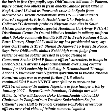
t
h
e
b
u
s
h
t
o
f
r
e
e
O
y
o
p
u
p
i
l
s
,
s
a
y
s
O
b
i
G
u
n
m
e
n
k
i
l
l
m
a
n
i
n
P
l
a
t
e
a
u
,
i
n
j
u
r
e
p
a
s
t
o
r
,
t
w
o
o
t
h
e
r
s
i
n
f
r
e
s
h
a
t
t
a
c
k
s
C
a
t
h
o
l
i
c
p
r
i
e
s
t
k
i
l
l
e
d
i
n
K
o
g
i
,
A
t
l
e
a
s
t
1
8
d
e
a
d
a
s
t
h
o
u
s
a
n
d
s
c
r
o
s
s
i
n
t
o
S
p
a
i
n
f
r
o
m
M
o
r
o
c
c
o
N
o
C
u
r
r
e
n
t
N
e
g
o
t
i
a
t
i
o
n
s
W
i
t
h
U
S
—
I
r
a
n
S
t
u
d
e
n
t
s
F
e
a
r
e
d
T
r
a
p
p
e
d
A
s
P
r
i
v
a
t
e
H
o
s
t
e
l
N
e
a
r
O
k
o
P
o
l
y
t
e
c
h
n
i
c
C
o
l
l
a
p
s
e
s
F
G
d
e
m
a
n
d
s
p
r
o
b
e
a
s
N
i
g
e
r
i
a
n
m
a
n
d
i
e
s
i
n
S
o
u
t
h
A
f
r
i
c
a
n
p
o
l
i
c
e
o
p
e
r
a
t
i
o
n
S
u
s
p
e
c
t
e
d
H
o
o
d
l
u
m
s
C
a
r
t
A
w
a
y
P
V
C
s
A
t
D
i
s
t
r
i
b
u
t
i
o
n
C
e
n
t
r
e
I
n
O
s
u
n
4
k
i
l
l
e
d
a
s
b
a
n
d
i
t
s
i
n
m
i
l
i
t
a
r
y
u
n
i
f
o
r
m
a
t
t
a
c
k
S
o
k
o
t
o
c
o
m
m
u
n
i
t
y
B
a
n
d
i
t
s
K
i
l
l
3
0
I
n
F
r
e
s
h
K
a
d
u
n
a
A
t
t
a
c
k
,
B
u
r
n
H
o
u
s
e
s
,
S
h
o
p
s
2
0
2
7
c
o
u
l
d
b
e
m
y
l
a
s
t
p
r
e
s
i
d
e
n
t
i
a
l
r
a
c
e
,
s
a
y
s
P
e
t
e
r
O
b
i
T
i
n
u
b
u
I
s
T
i
r
e
d
,
S
h
o
u
l
d
B
e
A
l
l
o
w
e
d
T
o
R
e
t
i
r
e
I
n
P
e
a
c
e
,
S
a
y
s
P
e
t
e
r
O
b
i
B
a
n
d
i
t
s
a
b
d
u
c
t
K
e
b
b
i
h
i
g
h
c
o
u
r
t
j
u
d
g
e
f
r
o
m
r
e
s
i
d
e
n
c
e
W
a
n
t
e
d
s
o
l
d
i
e
r
a
r
r
e
s
t
e
d
i
n
B
o
r
n
o
f
l
e
e
i
n
g
t
o
C
a
m
e
r
o
o
n
‘
S
e
n
i
o
r
I
S
W
A
P
f
i
n
a
n
c
e
o
f
f
i
c
e
r
’
s
u
r
r
e
n
d
e
r
s
t
o
t
r
o
o
p
s
i
n
B
o
r
n
o
N
D
L
E
A
a
r
r
e
s
t
s
L
a
g
o
s
b
u
s
i
n
e
s
s
m
a
n
o
v
e
r
3
.
3
k
g
c
o
c
a
i
n
e
b
o
u
n
d
f
o
r
U
K
L
e
a
d
e
r
s
h
i
p
i
n
P
o
l
i
c
i
n
g
I
s
D
e
m
o
n
s
t
r
a
t
e
d
T
h
r
o
u
g
h
A
c
t
i
o
n
U
S
l
a
w
m
a
k
e
r
a
s
k
s
N
i
g
e
r
i
a
n
g
o
v
e
r
n
m
e
n
t
t
o
r
e
l
e
a
s
e
N
n
a
m
d
i
K
a
n
u
I
r
a
n
s
a
y
s
w
a
r
t
o
e
x
p
a
n
d
f
u
r
t
h
e
r
i
f
U
S
a
t
t
a
c
k
s
c
o
n
t
i
n
u
e
S
E
R
A
P
s
u
e
s
N
N
P
C
L
o
v
e
r
‘
f
a
i
l
u
r
e
t
o
a
c
c
o
u
n
t
f
o
r
₦
2
1
1
t
r
n
o
i
l
m
o
n
e
y
’
1
6
m
i
l
l
i
o
n
N
i
g
e
r
i
a
n
s
t
o
f
a
c
e
h
u
n
g
e
r
c
r
i
s
i
s
b
y
J
a
n
u
a
r
y
2
0
2
7
–
R
e
p
o
r
t
G
u
m
i
:
J
o
n
a
t
h
a
n
,
O
s
i
n
b
a
j
o
m
e
t
w
i
t
h
M
i
l
i
t
a
n
t
s
,
W
h
o
w
i
l
l
E
n
g
a
g
e
B
o
k
o
H
a
r
a
m
B
a
n
d
i
t
s
a
b
d
u
c
t
L
G
C
h
a
i
r
m
a
n
i
n
Z
a
m
f
a
r
a
O
s
u
n
D
e
c
i
d
e
s
:
S
t
a
k
e
h
o
l
d
e
r
s
S
e
t
f
o
r
C
i
t
i
z
e
n
s
’
T
o
w
n
H
a
l
l
t
o
P
r
o
m
o
t
e
C
r
e
d
i
b
l
e
P
o
l
l
P
o
l
i
c
e
a
r
r
e
s
t
f
o
u
r
o
f
f
i
c
e
r
s
o
v
e
r
v
i
r
a
l
v
i
d
e
o
o
f
‘
e
t
h
n
i
c
c
o
m
m
e
n
t
’
a
g
a
i
n
s
t