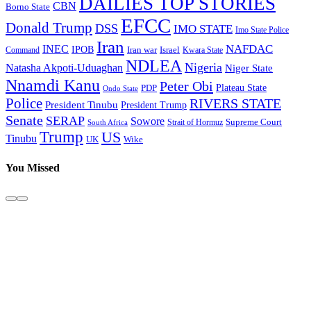
DAILIES TOP STORIES
CBN
Borno State
EFCC
Donald Trump
DSS
IMO STATE
Imo State Police
Iran
NAFDAC
INEC
IPOB
Iran war
Israel
Command
Kwara State
NDLEA
Nigeria
Natasha Akpoti-Uduaghan
Niger State
Nnamdi Kanu
Peter Obi
Plateau State
PDP
Ondo State
Police
RIVERS STATE
President Tinubu
President Trump
Senate
SERAP
Sowore
Supreme Court
Strait of Hormuz
South Africa
Trump
US
Tinubu
Wike
UK
You Missed