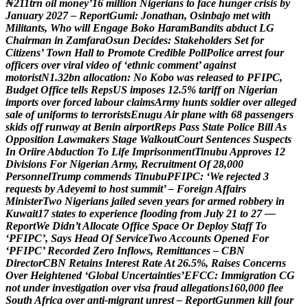
₦
2
1
1
t
r
n
o
i
l
m
o
n
e
y
’
1
6
m
i
l
l
i
o
n
N
i
g
e
r
i
a
n
s
t
o
f
a
c
e
h
u
n
g
e
r
c
r
i
s
i
s
b
y
J
a
n
u
a
r
y
2
0
2
7
–
R
e
p
o
r
t
G
u
m
i
:
J
o
n
a
t
h
a
n
,
O
s
i
n
b
a
j
o
m
e
t
w
i
t
h
M
i
l
i
t
a
n
t
s
,
W
h
o
w
i
l
l
E
n
g
a
g
e
B
o
k
o
H
a
r
a
m
B
a
n
d
i
t
s
a
b
d
u
c
t
L
G
C
h
a
i
r
m
a
n
i
n
Z
a
m
f
a
r
a
O
s
u
n
D
e
c
i
d
e
s
:
S
t
a
k
e
h
o
l
d
e
r
s
S
e
t
f
o
r
C
i
t
i
z
e
n
s
’
T
o
w
n
H
a
l
l
t
o
P
r
o
m
o
t
e
C
r
e
d
i
b
l
e
P
o
l
l
P
o
l
i
c
e
a
r
r
e
s
t
f
o
u
r
o
f
f
i
c
e
r
s
o
v
e
r
v
i
r
a
l
v
i
d
e
o
o
f
‘
e
t
h
n
i
c
c
o
m
m
e
n
t
’
a
g
a
i
n
s
t
m
o
t
o
r
i
s
t
N
1
.
3
2
b
n
a
l
l
o
c
a
t
i
o
n
:
N
o
K
o
b
o
w
a
s
r
e
l
e
a
s
e
d
t
o
P
F
I
P
C
,
B
u
d
g
e
t
O
f
f
i
c
e
t
e
l
l
s
R
e
p
s
U
S
i
m
p
o
s
e
s
1
2
.
5
%
t
a
r
i
f
f
o
n
N
i
g
e
r
i
a
n
i
m
p
o
r
t
s
o
v
e
r
f
o
r
c
e
d
l
a
b
o
u
r
c
l
a
i
m
s
A
r
m
y
h
u
n
t
s
s
o
l
d
i
e
r
o
v
e
r
a
l
l
e
g
e
d
s
a
l
e
o
f
u
n
i
f
o
r
m
s
t
o
t
e
r
r
o
r
i
s
t
s
E
n
u
g
u
A
i
r
p
l
a
n
e
w
i
t
h
6
8
p
a
s
s
e
n
g
e
r
s
s
k
i
d
s
o
f
f
r
u
n
w
a
y
a
t
B
e
n
i
n
a
i
r
p
o
r
t
R
e
p
s
P
a
s
s
S
t
a
t
e
P
o
l
i
c
e
B
i
l
l
A
s
O
p
p
o
s
i
t
i
o
n
L
a
w
m
a
k
e
r
s
S
t
a
g
e
W
a
l
k
o
u
t
C
o
u
r
t
S
e
n
t
e
n
c
e
s
S
u
s
p
e
c
t
s
I
n
O
r
i
i
r
e
A
b
d
u
c
t
i
o
n
T
o
L
i
f
e
I
m
p
r
i
s
o
n
m
e
n
t
T
i
n
u
b
u
A
p
p
r
o
v
e
s
1
2
D
i
v
i
s
i
o
n
s
F
o
r
N
i
g
e
r
i
a
n
A
r
m
y
,
R
e
c
r
u
i
t
m
e
n
t
O
f
2
8
,
0
0
0
P
e
r
s
o
n
n
e
l
T
r
u
m
p
c
o
m
m
e
n
d
s
T
i
n
u
b
u
P
F
I
P
C
:
‘
W
e
r
e
j
e
c
t
e
d
3
r
e
q
u
e
s
t
s
b
y
A
d
e
y
e
m
i
t
o
h
o
s
t
s
u
m
m
i
t
’
–
F
o
r
e
i
g
n
A
f
f
a
i
r
s
M
i
n
i
s
t
e
r
T
w
o
N
i
g
e
r
i
a
n
s
j
a
i
l
e
d
s
e
v
e
n
y
e
a
r
s
f
o
r
a
r
m
e
d
r
o
b
b
e
r
y
i
n
K
u
w
a
i
t
1
7
s
t
a
t
e
s
t
o
e
x
p
e
r
i
e
n
c
e
f
l
o
o
d
i
n
g
f
r
o
m
J
u
l
y
2
1
t
o
2
7
—
R
e
p
o
r
t
W
e
D
i
d
n
’
t
A
l
l
o
c
a
t
e
O
f
f
i
c
e
S
p
a
c
e
O
r
D
e
p
l
o
y
S
t
a
f
f
T
o
‘
P
F
I
P
C
’
,
S
a
y
s
H
e
a
d
O
f
S
e
r
v
i
c
e
T
w
o
A
c
c
o
u
n
t
s
O
p
e
n
e
d
F
o
r
‘
P
F
I
P
C
’
R
e
c
o
r
d
e
d
Z
e
r
o
I
n
f
l
o
w
s
,
R
e
m
i
t
t
a
n
c
e
s
–
C
B
N
D
i
r
e
c
t
o
r
C
B
N
R
e
t
a
i
n
s
I
n
t
e
r
e
s
t
R
a
t
e
A
t
2
6
.
5
%
,
R
a
i
s
e
s
C
o
n
c
e
r
n
s
O
v
e
r
H
e
i
g
h
t
e
n
e
d
‘
G
l
o
b
a
l
U
n
c
e
r
t
a
i
n
t
i
e
s
’
E
F
C
C
:
I
m
m
i
g
r
a
t
i
o
n
C
G
n
o
t
u
n
d
e
r
i
n
v
e
s
t
i
g
a
t
i
o
n
o
v
e
r
v
i
s
a
f
r
a
u
d
a
l
l
e
g
a
t
i
o
n
s
1
6
0
,
0
0
0
f
l
e
e
S
o
u
t
h
A
f
r
i
c
a
o
v
e
r
a
n
t
i
-
m
i
g
r
a
n
t
u
n
r
e
s
t
–
R
e
p
o
r
t
G
u
n
m
e
n
k
i
l
l
f
o
u
r