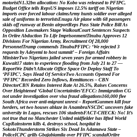
m
o
t
o
r
i
s
t
N
1
.
3
2
b
n
a
l
l
o
c
a
t
i
o
n
:
N
o
K
o
b
o
w
a
s
r
e
l
e
a
s
e
d
t
o
P
F
I
P
C
,
B
u
d
g
e
t
O
f
f
i
c
e
t
e
l
l
s
R
e
p
s
U
S
i
m
p
o
s
e
s
1
2
.
5
%
t
a
r
i
f
f
o
n
N
i
g
e
r
i
a
n
i
m
p
o
r
t
s
o
v
e
r
f
o
r
c
e
d
l
a
b
o
u
r
c
l
a
i
m
s
A
r
m
y
h
u
n
t
s
s
o
l
d
i
e
r
o
v
e
r
a
l
l
e
g
e
d
s
a
l
e
o
f
u
n
i
f
o
r
m
s
t
o
t
e
r
r
o
r
i
s
t
s
E
n
u
g
u
A
i
r
p
l
a
n
e
w
i
t
h
6
8
p
a
s
s
e
n
g
e
r
s
s
k
i
d
s
o
f
f
r
u
n
w
a
y
a
t
B
e
n
i
n
a
i
r
p
o
r
t
R
e
p
s
P
a
s
s
S
t
a
t
e
P
o
l
i
c
e
B
i
l
l
A
s
O
p
p
o
s
i
t
i
o
n
L
a
w
m
a
k
e
r
s
S
t
a
g
e
W
a
l
k
o
u
t
C
o
u
r
t
S
e
n
t
e
n
c
e
s
S
u
s
p
e
c
t
s
I
n
O
r
i
i
r
e
A
b
d
u
c
t
i
o
n
T
o
L
i
f
e
I
m
p
r
i
s
o
n
m
e
n
t
T
i
n
u
b
u
A
p
p
r
o
v
e
s
1
2
D
i
v
i
s
i
o
n
s
F
o
r
N
i
g
e
r
i
a
n
A
r
m
y
,
R
e
c
r
u
i
t
m
e
n
t
O
f
2
8
,
0
0
0
P
e
r
s
o
n
n
e
l
T
r
u
m
p
c
o
m
m
e
n
d
s
T
i
n
u
b
u
P
F
I
P
C
:
‘
W
e
r
e
j
e
c
t
e
d
3
r
e
q
u
e
s
t
s
b
y
A
d
e
y
e
m
i
t
o
h
o
s
t
s
u
m
m
i
t
’
–
F
o
r
e
i
g
n
A
f
f
a
i
r
s
M
i
n
i
s
t
e
r
T
w
o
N
i
g
e
r
i
a
n
s
j
a
i
l
e
d
s
e
v
e
n
y
e
a
r
s
f
o
r
a
r
m
e
d
r
o
b
b
e
r
y
i
n
K
u
w
a
i
t
1
7
s
t
a
t
e
s
t
o
e
x
p
e
r
i
e
n
c
e
f
l
o
o
d
i
n
g
f
r
o
m
J
u
l
y
2
1
t
o
2
7
—
R
e
p
o
r
t
W
e
D
i
d
n
’
t
A
l
l
o
c
a
t
e
O
f
f
i
c
e
S
p
a
c
e
O
r
D
e
p
l
o
y
S
t
a
f
f
T
o
‘
P
F
I
P
C
’
,
S
a
y
s
H
e
a
d
O
f
S
e
r
v
i
c
e
T
w
o
A
c
c
o
u
n
t
s
O
p
e
n
e
d
F
o
r
‘
P
F
I
P
C
’
R
e
c
o
r
d
e
d
Z
e
r
o
I
n
f
l
o
w
s
,
R
e
m
i
t
t
a
n
c
e
s
–
C
B
N
D
i
r
e
c
t
o
r
C
B
N
R
e
t
a
i
n
s
I
n
t
e
r
e
s
t
R
a
t
e
A
t
2
6
.
5
%
,
R
a
i
s
e
s
C
o
n
c
e
r
n
s
O
v
e
r
H
e
i
g
h
t
e
n
e
d
‘
G
l
o
b
a
l
U
n
c
e
r
t
a
i
n
t
i
e
s
’
E
F
C
C
:
I
m
m
i
g
r
a
t
i
o
n
C
G
n
o
t
u
n
d
e
r
i
n
v
e
s
t
i
g
a
t
i
o
n
o
v
e
r
v
i
s
a
f
r
a
u
d
a
l
l
e
g
a
t
i
o
n
s
1
6
0
,
0
0
0
f
l
e
e
S
o
u
t
h
A
f
r
i
c
a
o
v
e
r
a
n
t
i
-
m
i
g
r
a
n
t
u
n
r
e
s
t
–
R
e
p
o
r
t
G
u
n
m
e
n
k
i
l
l
f
o
u
r
h
e
r
d
e
r
s
,
s
e
t
t
w
o
h
o
u
s
e
s
a
b
l
a
z
e
i
n
A
n
a
m
b
r
a
N
S
C
D
C
u
n
c
o
v
e
r
s
f
a
k
e
u
n
i
v
e
r
s
i
t
y
i
n
L
a
g
o
s
,
r
e
s
c
u
e
s
1
0
6
s
t
u
d
e
n
t
s
F
A
C
T
-
C
H
E
C
K
:
N
o
!
I
t
’
s
n
o
t
t
r
u
e
t
h
a
t
n
o
M
a
n
c
h
e
s
t
e
r
U
n
i
t
e
d
m
i
d
f
i
e
l
d
e
r
h
a
s
l
i
f
t
e
d
W
o
r
l
d
C
u
p
R
a
i
n
s
t
o
r
m
k
i
l
l
s
4
,
d
e
s
t
r
o
y
s
s
c
h
o
o
l
,
h
o
s
p
i
t
a
l
i
n
S
o
k
o
t
o
T
h
u
n
d
e
r
s
t
o
r
m
S
t
r
i
k
e
s
S
i
x
D
e
a
d
I
n
A
d
a
m
a
w
a
S
t
a
t
e
–
P
o
l
i
c
e
I
C
P
C
g
r
i
l
l
s
G
b
a
j
a
b
i
a
m
i
l
a
o
v
e
r
P
F
I
P
C
s
c
a
n
d
a
l
O
r
i
i
r
e