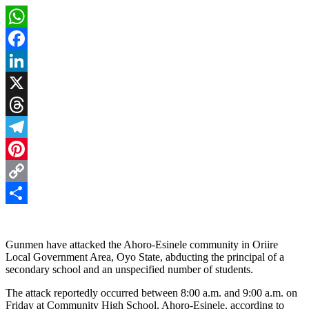
WhatsApp
Facebook
LinkedIn
X
Threads
Telegram
Pinterest
Copy
Link
Share
Gunmen have attacked the Ahoro-Esinele community in Oriire
Local Government Area, Oyo State, abducting the principal of a
secondary school and an unspecified number of students.
The attack reportedly occurred between 8:00 a.m. and 9:00 a.m. on
Friday at Community High School, Ahoro-Esinele, according to