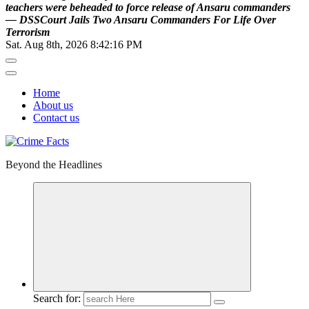
t
e
a
c
h
e
r
s
w
e
r
e
b
e
h
e
a
d
e
d
t
o
f
o
r
c
e
r
e
l
e
a
s
e
o
f
A
n
s
a
r
u
c
o
m
m
a
n
d
e
r
s
—
D
S
S
C
o
u
r
t
J
a
i
l
s
T
w
o
A
n
s
a
r
u
C
o
m
m
a
n
d
e
r
s
F
o
r
L
i
f
e
O
v
e
r
T
e
r
r
o
r
i
s
m
Sat. Aug 8th, 2026
8:42:17 PM
Home
About us
Contact us
Beyond the Headlines
Search for: