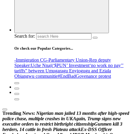
Search for:
Or check our Popular Categories...
-Immigration CG
-Parliamentary Union
-Rep deputy
Speaker
:Uche Nnaji
‘$PUN’ Investment
‘no work no pay’
’
tariffs
” between Umugaragu Enyiogugu and Eziala
Obiangwu communitie
#EndBadGovenance protest
Trending News:
N
i
g
e
r
i
a
n
m
a
n
j
a
i
l
e
d
1
3
m
o
n
t
h
s
a
f
t
e
r
h
i
g
h
-
s
p
e
e
d
p
o
l
i
c
e
c
h
a
s
e
,
m
u
l
t
i
p
l
e
c
r
a
s
h
e
s
i
n
U
K
A
g
a
i
n
,
T
r
u
m
p
s
i
g
n
s
n
e
w
e
x
e
c
u
t
i
v
e
o
r
d
e
r
s
t
o
r
e
s
t
r
i
c
t
b
i
r
t
h
r
i
g
h
t
c
i
t
i
z
e
n
s
h
i
p
G
u
n
m
e
n
k
i
l
l
3
h
e
r
d
e
r
s
,
1
4
c
a
t
t
l
e
i
n
f
r
e
s
h
P
l
a
t
e
a
u
a
t
t
a
c
k
E
x
-
D
S
S
O
f
f
i
c
e
r