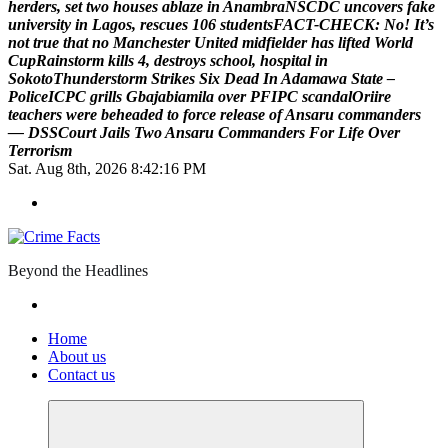
h
e
r
d
e
r
s
,
s
e
t
t
w
o
h
o
u
s
e
s
a
b
l
a
z
e
i
n
A
n
a
m
b
r
a
N
S
C
D
C
u
n
c
o
v
e
r
s
f
a
k
e
u
n
i
v
e
r
s
i
t
y
i
n
L
a
g
o
s
,
r
e
s
c
u
e
s
1
0
6
s
t
u
d
e
n
t
s
F
A
C
T
-
C
H
E
C
K
:
N
o
!
I
t
’
s
n
o
t
t
r
u
e
t
h
a
t
n
o
M
a
n
c
h
e
s
t
e
r
U
n
i
t
e
d
m
i
d
f
i
e
l
d
e
r
h
a
s
l
i
f
t
e
d
W
o
r
l
d
C
u
p
R
a
i
n
s
t
o
r
m
k
i
l
l
s
4
,
d
e
s
t
r
o
y
s
s
c
h
o
o
l
,
h
o
s
p
i
t
a
l
i
n
S
o
k
o
t
o
T
h
u
n
d
e
r
s
t
o
r
m
S
t
r
i
k
e
s
S
i
x
D
e
a
d
I
n
A
d
a
m
a
w
a
S
t
a
t
e
–
P
o
l
i
c
e
I
C
P
C
g
r
i
l
l
s
G
b
a
j
a
b
i
a
m
i
l
a
o
v
e
r
P
F
I
P
C
s
c
a
n
d
a
l
O
r
i
i
r
e
t
e
a
c
h
e
r
s
w
e
r
e
b
e
h
e
a
d
e
d
t
o
f
o
r
c
e
r
e
l
e
a
s
e
o
f
A
n
s
a
r
u
c
o
m
m
a
n
d
e
r
s
—
D
S
S
C
o
u
r
t
J
a
i
l
s
T
w
o
A
n
s
a
r
u
C
o
m
m
a
n
d
e
r
s
F
o
r
L
i
f
e
O
v
e
r
T
e
r
r
o
r
i
s
m
Sat. Aug 8th, 2026
8:42:17 PM
Beyond the Headlines
Home
About us
Contact us