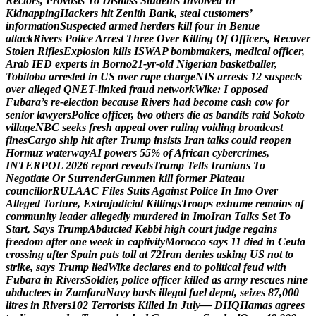
R
e
c
t
o
r
s
,
P
r
o
v
o
s
t
s
T
o
D
i
s
m
i
s
s
S
t
u
d
e
n
t
s
I
n
v
o
l
v
e
d
I
n
K
i
d
n
a
p
p
i
n
g
H
a
c
k
e
r
s
h
i
t
Z
e
n
i
t
h
B
a
n
k
,
s
t
e
a
l
c
u
s
t
o
m
e
r
s
’
i
n
f
o
r
m
a
t
i
o
n
S
u
s
p
e
c
t
e
d
a
r
m
e
d
h
e
r
d
e
r
s
k
i
l
l
f
o
u
r
i
n
B
e
n
u
e
a
t
t
a
c
k
R
i
v
e
r
s
P
o
l
i
c
e
A
r
r
e
s
t
T
h
r
e
e
O
v
e
r
K
i
l
l
i
n
g
O
f
O
f
f
i
c
e
r
s
,
R
e
c
o
v
e
r
S
t
o
l
e
n
R
i
f
l
e
s
E
x
p
l
o
s
i
o
n
k
i
l
l
s
I
S
W
A
P
b
o
m
b
m
a
k
e
r
s
,
m
e
d
i
c
a
l
o
f
f
i
c
e
r
,
A
r
a
b
I
E
D
e
x
p
e
r
t
s
i
n
B
o
r
n
o
2
1
-
y
r
-
o
l
d
N
i
g
e
r
i
a
n
b
a
s
k
e
t
b
a
l
l
e
r
,
T
o
b
i
l
o
b
a
a
r
r
e
s
t
e
d
i
n
U
S
o
v
e
r
r
a
p
e
c
h
a
r
g
e
N
I
S
a
r
r
e
s
t
s
1
2
s
u
s
p
e
c
t
s
o
v
e
r
a
l
l
e
g
e
d
Q
N
E
T
-
l
i
n
k
e
d
f
r
a
u
d
n
e
t
w
o
r
k
W
i
k
e
:
I
o
p
p
o
s
e
d
F
u
b
a
r
a
’
s
r
e
-
e
l
e
c
t
i
o
n
b
e
c
a
u
s
e
R
i
v
e
r
s
h
a
d
b
e
c
o
m
e
c
a
s
h
c
o
w
f
o
r
s
e
n
i
o
r
l
a
w
y
e
r
s
P
o
l
i
c
e
o
f
f
i
c
e
r
,
t
w
o
o
t
h
e
r
s
d
i
e
a
s
b
a
n
d
i
t
s
r
a
i
d
S
o
k
o
t
o
v
i
l
l
a
g
e
N
B
C
s
e
e
k
s
f
r
e
s
h
a
p
p
e
a
l
o
v
e
r
r
u
l
i
n
g
v
o
i
d
i
n
g
b
r
o
a
d
c
a
s
t
f
i
n
e
s
C
a
r
g
o
s
h
i
p
h
i
t
a
f
t
e
r
T
r
u
m
p
i
n
s
i
s
t
s
I
r
a
n
t
a
l
k
s
c
o
u
l
d
r
e
o
p
e
n
H
o
r
m
u
z
w
a
t
e
r
w
a
y
A
I
p
o
w
e
r
s
5
5
%
o
f
A
f
r
i
c
a
n
c
y
b
e
r
c
r
i
m
e
s
,
I
N
T
E
R
P
O
L
2
0
2
6
r
e
p
o
r
t
r
e
v
e
a
l
s
T
r
u
m
p
T
e
l
l
s
I
r
a
n
i
a
n
s
T
o
N
e
g
o
t
i
a
t
e
O
r
S
u
r
r
e
n
d
e
r
G
u
n
m
e
n
k
i
l
l
f
o
r
m
e
r
P
l
a
t
e
a
u
c
o
u
n
c
i
l
l
o
r
R
U
L
A
A
C
F
i
l
e
s
S
u
i
t
s
A
g
a
i
n
s
t
P
o
l
i
c
e
I
n
I
m
o
O
v
e
r
A
l
l
e
g
e
d
T
o
r
t
u
r
e
,
E
x
t
r
a
j
u
d
i
c
i
a
l
K
i
l
l
i
n
g
s
T
r
o
o
p
s
e
x
h
u
m
e
r
e
m
a
i
n
s
o
f
c
o
m
m
u
n
i
t
y
l
e
a
d
e
r
a
l
l
e
g
e
d
l
y
m
u
r
d
e
r
e
d
i
n
I
m
o
I
r
a
n
T
a
l
k
s
S
e
t
T
o
S
t
a
r
t
,
S
a
y
s
T
r
u
m
p
A
b
d
u
c
t
e
d
K
e
b
b
i
h
i
g
h
c
o
u
r
t
j
u
d
g
e
r
e
g
a
i
n
s
f
r
e
e
d
o
m
a
f
t
e
r
o
n
e
w
e
e
k
i
n
c
a
p
t
i
v
i
t
y
M
o
r
o
c
c
o
s
a
y
s
1
1
d
i
e
d
i
n
C
e
u
t
a
c
r
o
s
s
i
n
g
a
f
t
e
r
S
p
a
i
n
p
u
t
s
t
o
l
l
a
t
7
2
I
r
a
n
d
e
n
i
e
s
a
s
k
i
n
g
U
S
n
o
t
t
o
s
t
r
i
k
e
,
s
a
y
s
T
r
u
m
p
l
i
e
d
W
i
k
e
d
e
c
l
a
r
e
s
e
n
d
t
o
p
o
l
i
t
i
c
a
l
f
e
u
d
w
i
t
h
F
u
b
a
r
a
i
n
R
i
v
e
r
s
S
o
l
d
i
e
r
,
p
o
l
i
c
e
o
f
f
i
c
e
r
k
i
l
l
e
d
a
s
a
r
m
y
r
e
s
c
u
e
s
n
i
n
e
a
b
d
u
c
t
e
e
s
i
n
Z
a
m
f
a
r
a
N
a
v
y
b
u
s
t
s
i
l
l
e
g
a
l
f
u
e
l
d
e
p
o
t
,
s
e
i
z
e
s
8
7
,
0
0
0
l
i
t
r
e
s
i
n
R
i
v
e
r
s
1
0
2
T
e
r
r
o
r
i
s
t
s
K
i
l
l
e
d
I
n
J
u
l
y
—
D
H
Q
H
a
m
a
s
a
g
r
e
e
s