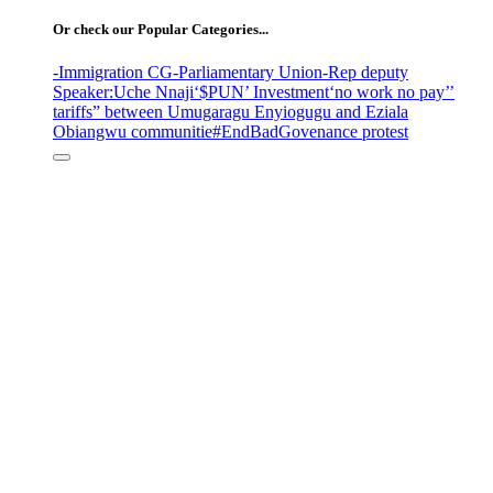
Or check our Popular Categories...
-Immigration CG
-Parliamentary Union
-Rep deputy
Speaker
:Uche Nnaji
‘$PUN’ Investment
‘no work no pay’
’
tariffs
” between Umugaragu Enyiogugu and Eziala
Obiangwu communitie
#EndBadGovenance protest