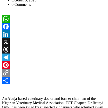
October 5, 2025
0 Comments
WhatsApp
Facebook
LinkedIn
X
Threads
Telegram
Pinterest
Copy
Link
Share
An Abuja-based veterinary doctor and former chairman of the
Nigerian Veterinary Medical Association, FCT Chapter, Dr Ifeanyi
Ogbu has been killed by suspected kidnappers who whisked away