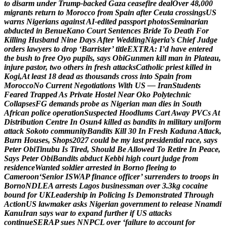
t
o
d
i
s
a
r
m
u
n
d
e
r
T
r
u
m
p
-
b
a
c
k
e
d
G
a
z
a
c
e
a
s
e
f
i
r
e
d
e
a
l
O
v
e
r
4
8
,
0
0
0
m
i
g
r
a
n
t
s
r
e
t
u
r
n
t
o
M
o
r
o
c
c
o
f
r
o
m
S
p
a
i
n
a
f
t
e
r
C
e
u
t
a
c
r
o
s
s
i
n
g
s
U
S
w
a
r
n
s
N
i
g
e
r
i
a
n
s
a
g
a
i
n
s
t
A
I
-
e
d
i
t
e
d
p
a
s
s
p
o
r
t
p
h
o
t
o
s
S
e
m
i
n
a
r
i
a
n
a
b
d
u
c
t
e
d
i
n
B
e
n
u
e
K
a
n
o
C
o
u
r
t
S
e
n
t
e
n
c
e
s
B
r
i
d
e
T
o
D
e
a
t
h
F
o
r
K
i
l
l
i
n
g
H
u
s
b
a
n
d
N
i
n
e
D
a
y
s
A
f
t
e
r
W
e
d
d
i
n
g
N
i
g
e
r
i
a
’
s
C
h
i
e
f
J
u
d
g
e
o
r
d
e
r
s
l
a
w
y
e
r
s
t
o
d
r
o
p
‘
B
a
r
r
i
s
t
e
r
’
t
i
t
l
e
E
X
T
R
A
:
I
’
d
h
a
v
e
e
n
t
e
r
e
d
t
h
e
b
u
s
h
t
o
f
r
e
e
O
y
o
p
u
p
i
l
s
,
s
a
y
s
O
b
i
G
u
n
m
e
n
k
i
l
l
m
a
n
i
n
P
l
a
t
e
a
u
,
i
n
j
u
r
e
p
a
s
t
o
r
,
t
w
o
o
t
h
e
r
s
i
n
f
r
e
s
h
a
t
t
a
c
k
s
C
a
t
h
o
l
i
c
p
r
i
e
s
t
k
i
l
l
e
d
i
n
K
o
g
i
,
A
t
l
e
a
s
t
1
8
d
e
a
d
a
s
t
h
o
u
s
a
n
d
s
c
r
o
s
s
i
n
t
o
S
p
a
i
n
f
r
o
m
M
o
r
o
c
c
o
N
o
C
u
r
r
e
n
t
N
e
g
o
t
i
a
t
i
o
n
s
W
i
t
h
U
S
—
I
r
a
n
S
t
u
d
e
n
t
s
F
e
a
r
e
d
T
r
a
p
p
e
d
A
s
P
r
i
v
a
t
e
H
o
s
t
e
l
N
e
a
r
O
k
o
P
o
l
y
t
e
c
h
n
i
c
C
o
l
l
a
p
s
e
s
F
G
d
e
m
a
n
d
s
p
r
o
b
e
a
s
N
i
g
e
r
i
a
n
m
a
n
d
i
e
s
i
n
S
o
u
t
h
A
f
r
i
c
a
n
p
o
l
i
c
e
o
p
e
r
a
t
i
o
n
S
u
s
p
e
c
t
e
d
H
o
o
d
l
u
m
s
C
a
r
t
A
w
a
y
P
V
C
s
A
t
D
i
s
t
r
i
b
u
t
i
o
n
C
e
n
t
r
e
I
n
O
s
u
n
4
k
i
l
l
e
d
a
s
b
a
n
d
i
t
s
i
n
m
i
l
i
t
a
r
y
u
n
i
f
o
r
m
a
t
t
a
c
k
S
o
k
o
t
o
c
o
m
m
u
n
i
t
y
B
a
n
d
i
t
s
K
i
l
l
3
0
I
n
F
r
e
s
h
K
a
d
u
n
a
A
t
t
a
c
k
,
B
u
r
n
H
o
u
s
e
s
,
S
h
o
p
s
2
0
2
7
c
o
u
l
d
b
e
m
y
l
a
s
t
p
r
e
s
i
d
e
n
t
i
a
l
r
a
c
e
,
s
a
y
s
P
e
t
e
r
O
b
i
T
i
n
u
b
u
I
s
T
i
r
e
d
,
S
h
o
u
l
d
B
e
A
l
l
o
w
e
d
T
o
R
e
t
i
r
e
I
n
P
e
a
c
e
,
S
a
y
s
P
e
t
e
r
O
b
i
B
a
n
d
i
t
s
a
b
d
u
c
t
K
e
b
b
i
h
i
g
h
c
o
u
r
t
j
u
d
g
e
f
r
o
m
r
e
s
i
d
e
n
c
e
W
a
n
t
e
d
s
o
l
d
i
e
r
a
r
r
e
s
t
e
d
i
n
B
o
r
n
o
f
l
e
e
i
n
g
t
o
C
a
m
e
r
o
o
n
‘
S
e
n
i
o
r
I
S
W
A
P
f
i
n
a
n
c
e
o
f
f
i
c
e
r
’
s
u
r
r
e
n
d
e
r
s
t
o
t
r
o
o
p
s
i
n
B
o
r
n
o
N
D
L
E
A
a
r
r
e
s
t
s
L
a
g
o
s
b
u
s
i
n
e
s
s
m
a
n
o
v
e
r
3
.
3
k
g
c
o
c
a
i
n
e
b
o
u
n
d
f
o
r
U
K
L
e
a
d
e
r
s
h
i
p
i
n
P
o
l
i
c
i
n
g
I
s
D
e
m
o
n
s
t
r
a
t
e
d
T
h
r
o
u
g
h
A
c
t
i
o
n
U
S
l
a
w
m
a
k
e
r
a
s
k
s
N
i
g
e
r
i
a
n
g
o
v
e
r
n
m
e
n
t
t
o
r
e
l
e
a
s
e
N
n
a
m
d
i
K
a
n
u
I
r
a
n
s
a
y
s
w
a
r
t
o
e
x
p
a
n
d
f
u
r
t
h
e
r
i
f
U
S
a
t
t
a
c
k
s
c
o
n
t
i
n
u
e
S
E
R
A
P
s
u
e
s
N
N
P
C
L
o
v
e
r
‘
f
a
i
l
u
r
e
t
o
a
c
c
o
u
n
t
f
o
r