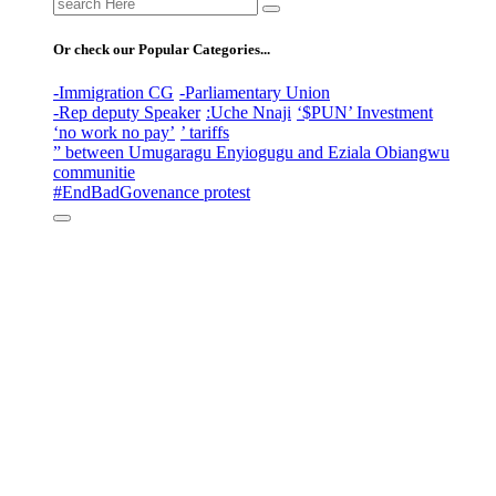
Search
for:
Or check our Popular Categories...
-Immigration CG
-Parliamentary Union
-Rep deputy Speaker
:Uche Nnaji
‘$PUN’ Investment
‘no work no pay’
’ tariffs
” between Umugaragu Enyiogugu and Eziala Obiangwu
communitie
#EndBadGovenance protest