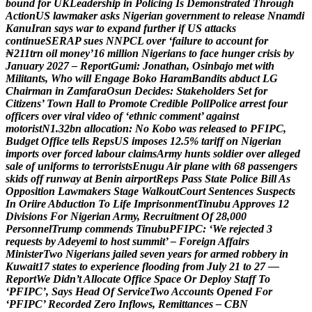
b
o
u
n
d
f
o
r
U
K
L
e
a
d
e
r
s
h
i
p
i
n
P
o
l
i
c
i
n
g
I
s
D
e
m
o
n
s
t
r
a
t
e
d
T
h
r
o
u
g
h
A
c
t
i
o
n
U
S
l
a
w
m
a
k
e
r
a
s
k
s
N
i
g
e
r
i
a
n
g
o
v
e
r
n
m
e
n
t
t
o
r
e
l
e
a
s
e
N
n
a
m
d
i
K
a
n
u
I
r
a
n
s
a
y
s
w
a
r
t
o
e
x
p
a
n
d
f
u
r
t
h
e
r
i
f
U
S
a
t
t
a
c
k
s
c
o
n
t
i
n
u
e
S
E
R
A
P
s
u
e
s
N
N
P
C
L
o
v
e
r
‘
f
a
i
l
u
r
e
t
o
a
c
c
o
u
n
t
f
o
r
₦
2
1
1
t
r
n
o
i
l
m
o
n
e
y
’
1
6
m
i
l
l
i
o
n
N
i
g
e
r
i
a
n
s
t
o
f
a
c
e
h
u
n
g
e
r
c
r
i
s
i
s
b
y
J
a
n
u
a
r
y
2
0
2
7
–
R
e
p
o
r
t
G
u
m
i
:
J
o
n
a
t
h
a
n
,
O
s
i
n
b
a
j
o
m
e
t
w
i
t
h
M
i
l
i
t
a
n
t
s
,
W
h
o
w
i
l
l
E
n
g
a
g
e
B
o
k
o
H
a
r
a
m
B
a
n
d
i
t
s
a
b
d
u
c
t
L
G
C
h
a
i
r
m
a
n
i
n
Z
a
m
f
a
r
a
O
s
u
n
D
e
c
i
d
e
s
:
S
t
a
k
e
h
o
l
d
e
r
s
S
e
t
f
o
r
C
i
t
i
z
e
n
s
’
T
o
w
n
H
a
l
l
t
o
P
r
o
m
o
t
e
C
r
e
d
i
b
l
e
P
o
l
l
P
o
l
i
c
e
a
r
r
e
s
t
f
o
u
r
o
f
f
i
c
e
r
s
o
v
e
r
v
i
r
a
l
v
i
d
e
o
o
f
‘
e
t
h
n
i
c
c
o
m
m
e
n
t
’
a
g
a
i
n
s
t
m
o
t
o
r
i
s
t
N
1
.
3
2
b
n
a
l
l
o
c
a
t
i
o
n
:
N
o
K
o
b
o
w
a
s
r
e
l
e
a
s
e
d
t
o
P
F
I
P
C
,
B
u
d
g
e
t
O
f
f
i
c
e
t
e
l
l
s
R
e
p
s
U
S
i
m
p
o
s
e
s
1
2
.
5
%
t
a
r
i
f
f
o
n
N
i
g
e
r
i
a
n
i
m
p
o
r
t
s
o
v
e
r
f
o
r
c
e
d
l
a
b
o
u
r
c
l
a
i
m
s
A
r
m
y
h
u
n
t
s
s
o
l
d
i
e
r
o
v
e
r
a
l
l
e
g
e
d
s
a
l
e
o
f
u
n
i
f
o
r
m
s
t
o
t
e
r
r
o
r
i
s
t
s
E
n
u
g
u
A
i
r
p
l
a
n
e
w
i
t
h
6
8
p
a
s
s
e
n
g
e
r
s
s
k
i
d
s
o
f
f
r
u
n
w
a
y
a
t
B
e
n
i
n
a
i
r
p
o
r
t
R
e
p
s
P
a
s
s
S
t
a
t
e
P
o
l
i
c
e
B
i
l
l
A
s
O
p
p
o
s
i
t
i
o
n
L
a
w
m
a
k
e
r
s
S
t
a
g
e
W
a
l
k
o
u
t
C
o
u
r
t
S
e
n
t
e
n
c
e
s
S
u
s
p
e
c
t
s
I
n
O
r
i
i
r
e
A
b
d
u
c
t
i
o
n
T
o
L
i
f
e
I
m
p
r
i
s
o
n
m
e
n
t
T
i
n
u
b
u
A
p
p
r
o
v
e
s
1
2
D
i
v
i
s
i
o
n
s
F
o
r
N
i
g
e
r
i
a
n
A
r
m
y
,
R
e
c
r
u
i
t
m
e
n
t
O
f
2
8
,
0
0
0
P
e
r
s
o
n
n
e
l
T
r
u
m
p
c
o
m
m
e
n
d
s
T
i
n
u
b
u
P
F
I
P
C
:
‘
W
e
r
e
j
e
c
t
e
d
3
r
e
q
u
e
s
t
s
b
y
A
d
e
y
e
m
i
t
o
h
o
s
t
s
u
m
m
i
t
’
–
F
o
r
e
i
g
n
A
f
f
a
i
r
s
M
i
n
i
s
t
e
r
T
w
o
N
i
g
e
r
i
a
n
s
j
a
i
l
e
d
s
e
v
e
n
y
e
a
r
s
f
o
r
a
r
m
e
d
r
o
b
b
e
r
y
i
n
K
u
w
a
i
t
1
7
s
t
a
t
e
s
t
o
e
x
p
e
r
i
e
n
c
e
f
l
o
o
d
i
n
g
f
r
o
m
J
u
l
y
2
1
t
o
2
7
—
R
e
p
o
r
t
W
e
D
i
d
n
’
t
A
l
l
o
c
a
t
e
O
f
f
i
c
e
S
p
a
c
e
O
r
D
e
p
l
o
y
S
t
a
f
f
T
o
‘
P
F
I
P
C
’
,
S
a
y
s
H
e
a
d
O
f
S
e
r
v
i
c
e
T
w
o
A
c
c
o
u
n
t
s
O
p
e
n
e
d
F
o
r
‘
P
F
I
P
C
’
R
e
c
o
r
d
e
d
Z
e
r
o
I
n
f
l
o
w
s
,
R
e
m
i
t
t
a
n
c
e
s
–
C
B
N