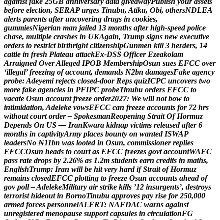
a
g
a
i
n
s
t
f
a
k
e
2
5
G
B
a
n
n
i
v
e
r
s
a
r
y
d
a
t
a
g
i
v
e
a
w
a
y
P
u
b
l
i
s
h
y
o
u
r
a
s
s
e
t
s
b
e
f
o
r
e
e
l
e
c
t
i
o
n
,
S
E
R
A
P
u
r
g
e
s
T
i
n
u
b
u
,
A
t
i
k
u
,
O
b
i
,
o
t
h
e
r
s
N
D
L
E
A
a
l
e
r
t
s
p
a
r
e
n
t
s
a
f
t
e
r
u
n
c
o
v
e
r
i
n
g
d
r
u
g
s
i
n
c
o
o
k
i
e
s
,
g
u
m
m
i
e
s
N
i
g
e
r
i
a
n
m
a
n
j
a
i
l
e
d
1
3
m
o
n
t
h
s
a
f
t
e
r
h
i
g
h
-
s
p
e
e
d
p
o
l
i
c
e
c
h
a
s
e
,
m
u
l
t
i
p
l
e
c
r
a
s
h
e
s
i
n
U
K
A
g
a
i
n
,
T
r
u
m
p
s
i
g
n
s
n
e
w
e
x
e
c
u
t
i
v
e
o
r
d
e
r
s
t
o
r
e
s
t
r
i
c
t
b
i
r
t
h
r
i
g
h
t
c
i
t
i
z
e
n
s
h
i
p
G
u
n
m
e
n
k
i
l
l
3
h
e
r
d
e
r
s
,
1
4
c
a
t
t
l
e
i
n
f
r
e
s
h
P
l
a
t
e
a
u
a
t
t
a
c
k
E
x
-
D
S
S
O
f
f
i
c
e
r
E
z
e
a
k
o
l
a
m
A
r
r
a
i
g
n
e
d
O
v
e
r
A
l
l
e
g
e
d
I
P
O
B
M
e
m
b
e
r
s
h
i
p
O
s
u
n
s
u
e
s
E
F
C
C
o
v
e
r
‘
i
l
l
e
g
a
l
’
f
r
e
e
z
i
n
g
o
f
a
c
c
o
u
n
t
,
d
e
m
a
n
d
s
N
2
b
n
d
a
m
a
g
e
s
F
a
k
e
a
g
e
n
c
y
p
r
o
b
e
:
A
d
e
y
e
m
i
r
e
j
e
c
t
s
c
l
o
s
e
d
-
d
o
o
r
R
e
p
s
q
u
i
z
I
C
P
C
u
n
c
o
v
e
r
s
t
w
o
m
o
r
e
f
a
k
e
a
g
e
n
c
i
e
s
i
n
P
F
I
P
C
p
r
o
b
e
T
i
n
u
b
u
o
r
d
e
r
s
E
F
C
C
t
o
v
a
c
a
t
e
O
s
u
n
a
c
c
o
u
n
t
f
r
e
e
z
e
o
r
d
e
r
2
0
2
7
:
W
e
w
i
l
l
n
o
t
b
o
w
t
o
i
n
t
i
m
i
d
a
t
i
o
n
,
A
d
e
l
e
k
e
v
o
w
s
E
F
C
C
c
a
n
f
r
e
e
z
e
a
c
c
o
u
n
t
s
f
o
r
7
2
h
r
s
w
i
t
h
o
u
t
c
o
u
r
t
o
r
d
e
r
–
S
p
o
k
e
s
m
a
n
R
e
o
p
e
n
i
n
g
S
t
r
a
i
t
O
f
H
o
r
m
u
z
D
e
p
e
n
d
s
O
n
U
S
—
I
r
a
n
K
w
a
r
a
k
i
d
n
a
p
v
i
c
t
i
m
s
r
e
l
e
a
s
e
d
a
f
t
e
r
6
m
o
n
t
h
s
i
n
c
a
p
t
i
v
i
t
y
A
r
m
y
p
l
a
c
e
s
b
o
u
n
t
y
o
n
w
a
n
t
e
d
I
S
W
A
P
l
e
a
d
e
r
s
N
o
₦
1
1
b
n
w
a
s
l
o
o
t
e
d
i
n
O
s
u
n
,
c
o
m
m
i
s
s
i
o
n
e
r
r
e
p
l
i
e
s
E
F
C
C
O
s
u
n
h
e
a
d
s
t
o
c
o
u
r
t
a
s
E
F
C
C
f
r
e
e
z
e
s
g
o
v
t
a
c
c
o
u
n
t
W
A
E
C
p
a
s
s
r
a
t
e
d
r
o
p
s
b
y
2
.
2
6
%
a
s
1
.
2
m
s
t
u
d
e
n
t
s
e
a
r
n
c
r
e
d
i
t
s
i
n
m
a
t
h
s
,
E
n
g
l
i
s
h
T
r
u
m
p
:
I
r
a
n
w
i
l
l
b
e
h
i
t
v
e
r
y
h
a
r
d
i
f
S
t
r
a
i
t
o
f
H
o
r
m
u
z
r
e
m
a
i
n
s
c
l
o
s
e
d
E
F
C
C
p
l
o
t
t
i
n
g
t
o
f
r
e
e
z
e
O
s
u
n
a
c
c
o
u
n
t
s
a
h
e
a
d
o
f
g
o
v
p
o
l
l
–
A
d
e
l
e
k
e
M
i
l
i
t
a
r
y
a
i
r
s
t
r
i
k
e
k
i
l
l
s
’
1
2
i
n
s
u
r
g
e
n
t
s
’
,
d
e
s
t
r
o
y
s
t
e
r
r
o
r
i
s
t
h
i
d
e
o
u
t
i
n
B
o
r
n
o
T
i
n
u
b
u
a
p
p
r
o
v
e
s
p
a
y
r
i
s
e
f
o
r
2
5
0
,
0
0
0
a
r
m
e
d
f
o
r
c
e
s
p
e
r
s
o
n
n
e
l
A
L
E
R
T
:
N
A
F
D
A
C
w
a
r
n
s
a
g
a
i
n
s
t
u
n
r
e
g
i
s
t
e
r
e
d
m
e
n
o
p
a
u
s
e
s
u
p
p
o
r
t
c
a
p
s
u
l
e
s
i
n
c
i
r
c
u
l
a
t
i
o
n
F
G