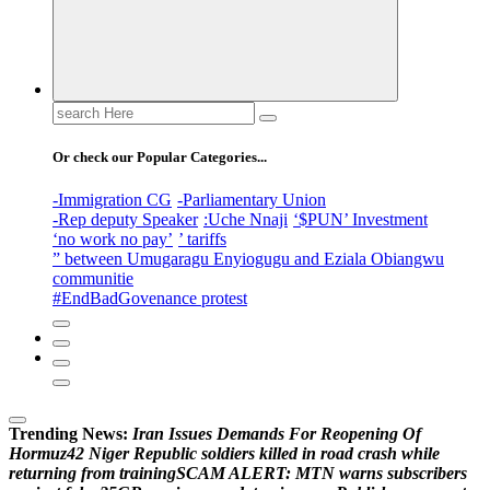
Search
for:
Or check our Popular Categories...
-Immigration CG
-Parliamentary Union
-Rep deputy Speaker
:Uche Nnaji
‘$PUN’ Investment
‘no work no pay’
’ tariffs
” between Umugaragu Enyiogugu and Eziala Obiangwu
communitie
#EndBadGovenance protest
Trending News:
I
r
a
n
I
s
s
u
e
s
D
e
m
a
n
d
s
F
o
r
R
e
o
p
e
n
i
n
g
O
f
H
o
r
m
u
z
4
2
N
i
g
e
r
R
e
p
u
b
l
i
c
s
o
l
d
i
e
r
s
k
i
l
l
e
d
i
n
r
o
a
d
c
r
a
s
h
w
h
i
l
e
r
e
t
u
r
n
i
n
g
f
r
o
m
t
r
a
i
n
i
n
g
S
C
A
M
A
L
E
R
T
:
M
T
N
w
a
r
n
s
s
u
b
s
c
r
i
b
e
r
s