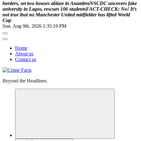
h
e
r
d
e
r
s
,
s
e
t
t
w
o
h
o
u
s
e
s
a
b
l
a
z
e
i
n
A
n
a
m
b
r
a
N
S
C
D
C
u
n
c
o
v
e
r
s
f
a
k
e
u
n
i
v
e
r
s
i
t
y
i
n
L
a
g
o
s
,
r
e
s
c
u
e
s
1
0
6
s
t
u
d
e
n
t
s
F
A
C
T
-
C
H
E
C
K
:
N
o
!
I
t
’
s
n
o
t
t
r
u
e
t
h
a
t
n
o
M
a
n
c
h
e
s
t
e
r
U
n
i
t
e
d
m
i
d
f
i
e
l
d
e
r
h
a
s
l
i
f
t
e
d
W
o
r
l
d
C
u
p
Sun. Aug 9th, 2026
1:35:19 PM
Home
About us
Contact us
Beyond the Headlines