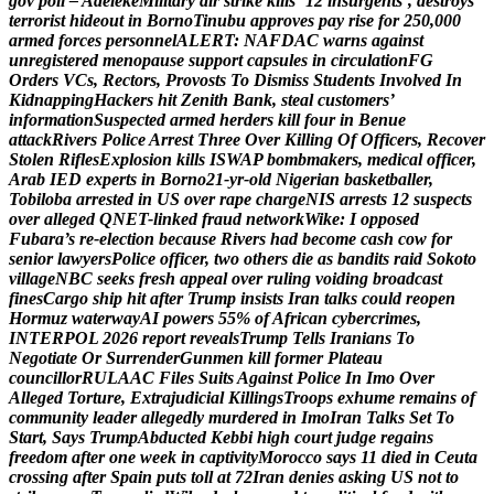
g
o
v
p
o
l
l
–
A
d
e
l
e
k
e
M
i
l
i
t
a
r
y
a
i
r
s
t
r
i
k
e
k
i
l
l
s
’
1
2
i
n
s
u
r
g
e
n
t
s
’
,
d
e
s
t
r
o
y
s
t
e
r
r
o
r
i
s
t
h
i
d
e
o
u
t
i
n
B
o
r
n
o
T
i
n
u
b
u
a
p
p
r
o
v
e
s
p
a
y
r
i
s
e
f
o
r
2
5
0
,
0
0
0
a
r
m
e
d
f
o
r
c
e
s
p
e
r
s
o
n
n
e
l
A
L
E
R
T
:
N
A
F
D
A
C
w
a
r
n
s
a
g
a
i
n
s
t
u
n
r
e
g
i
s
t
e
r
e
d
m
e
n
o
p
a
u
s
e
s
u
p
p
o
r
t
c
a
p
s
u
l
e
s
i
n
c
i
r
c
u
l
a
t
i
o
n
F
G
O
r
d
e
r
s
V
C
s
,
R
e
c
t
o
r
s
,
P
r
o
v
o
s
t
s
T
o
D
i
s
m
i
s
s
S
t
u
d
e
n
t
s
I
n
v
o
l
v
e
d
I
n
K
i
d
n
a
p
p
i
n
g
H
a
c
k
e
r
s
h
i
t
Z
e
n
i
t
h
B
a
n
k
,
s
t
e
a
l
c
u
s
t
o
m
e
r
s
’
i
n
f
o
r
m
a
t
i
o
n
S
u
s
p
e
c
t
e
d
a
r
m
e
d
h
e
r
d
e
r
s
k
i
l
l
f
o
u
r
i
n
B
e
n
u
e
a
t
t
a
c
k
R
i
v
e
r
s
P
o
l
i
c
e
A
r
r
e
s
t
T
h
r
e
e
O
v
e
r
K
i
l
l
i
n
g
O
f
O
f
f
i
c
e
r
s
,
R
e
c
o
v
e
r
S
t
o
l
e
n
R
i
f
l
e
s
E
x
p
l
o
s
i
o
n
k
i
l
l
s
I
S
W
A
P
b
o
m
b
m
a
k
e
r
s
,
m
e
d
i
c
a
l
o
f
f
i
c
e
r
,
A
r
a
b
I
E
D
e
x
p
e
r
t
s
i
n
B
o
r
n
o
2
1
-
y
r
-
o
l
d
N
i
g
e
r
i
a
n
b
a
s
k
e
t
b
a
l
l
e
r
,
T
o
b
i
l
o
b
a
a
r
r
e
s
t
e
d
i
n
U
S
o
v
e
r
r
a
p
e
c
h
a
r
g
e
N
I
S
a
r
r
e
s
t
s
1
2
s
u
s
p
e
c
t
s
o
v
e
r
a
l
l
e
g
e
d
Q
N
E
T
-
l
i
n
k
e
d
f
r
a
u
d
n
e
t
w
o
r
k
W
i
k
e
:
I
o
p
p
o
s
e
d
F
u
b
a
r
a
’
s
r
e
-
e
l
e
c
t
i
o
n
b
e
c
a
u
s
e
R
i
v
e
r
s
h
a
d
b
e
c
o
m
e
c
a
s
h
c
o
w
f
o
r
s
e
n
i
o
r
l
a
w
y
e
r
s
P
o
l
i
c
e
o
f
f
i
c
e
r
,
t
w
o
o
t
h
e
r
s
d
i
e
a
s
b
a
n
d
i
t
s
r
a
i
d
S
o
k
o
t
o
v
i
l
l
a
g
e
N
B
C
s
e
e
k
s
f
r
e
s
h
a
p
p
e
a
l
o
v
e
r
r
u
l
i
n
g
v
o
i
d
i
n
g
b
r
o
a
d
c
a
s
t
f
i
n
e
s
C
a
r
g
o
s
h
i
p
h
i
t
a
f
t
e
r
T
r
u
m
p
i
n
s
i
s
t
s
I
r
a
n
t
a
l
k
s
c
o
u
l
d
r
e
o
p
e
n
H
o
r
m
u
z
w
a
t
e
r
w
a
y
A
I
p
o
w
e
r
s
5
5
%
o
f
A
f
r
i
c
a
n
c
y
b
e
r
c
r
i
m
e
s
,
I
N
T
E
R
P
O
L
2
0
2
6
r
e
p
o
r
t
r
e
v
e
a
l
s
T
r
u
m
p
T
e
l
l
s
I
r
a
n
i
a
n
s
T
o
N
e
g
o
t
i
a
t
e
O
r
S
u
r
r
e
n
d
e
r
G
u
n
m
e
n
k
i
l
l
f
o
r
m
e
r
P
l
a
t
e
a
u
c
o
u
n
c
i
l
l
o
r
R
U
L
A
A
C
F
i
l
e
s
S
u
i
t
s
A
g
a
i
n
s
t
P
o
l
i
c
e
I
n
I
m
o
O
v
e
r
A
l
l
e
g
e
d
T
o
r
t
u
r
e
,
E
x
t
r
a
j
u
d
i
c
i
a
l
K
i
l
l
i
n
g
s
T
r
o
o
p
s
e
x
h
u
m
e
r
e
m
a
i
n
s
o
f
c
o
m
m
u
n
i
t
y
l
e
a
d
e
r
a
l
l
e
g
e
d
l
y
m
u
r
d
e
r
e
d
i
n
I
m
o
I
r
a
n
T
a
l
k
s
S
e
t
T
o
S
t
a
r
t
,
S
a
y
s
T
r
u
m
p
A
b
d
u
c
t
e
d
K
e
b
b
i
h
i
g
h
c
o
u
r
t
j
u
d
g
e
r
e
g
a
i
n
s
f
r
e
e
d
o
m
a
f
t
e
r
o
n
e
w
e
e
k
i
n
c
a
p
t
i
v
i
t
y
M
o
r
o
c
c
o
s
a
y
s
1
1
d
i
e
d
i
n
C
e
u
t
a
c
r
o
s
s
i
n
g
a
f
t
e
r
S
p
a
i
n
p
u
t
s
t
o
l
l
a
t
7
2
I
r
a
n
d
e
n
i
e
s
a
s
k
i
n
g
U
S
n
o
t
t
o