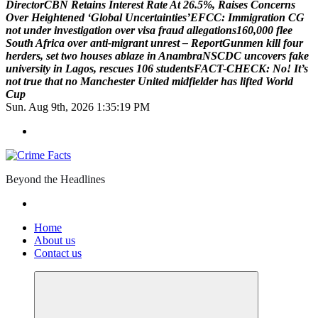
D
i
r
e
c
t
o
r
C
B
N
R
e
t
a
i
n
s
I
n
t
e
r
e
s
t
R
a
t
e
A
t
2
6
.
5
%
,
R
a
i
s
e
s
C
o
n
c
e
r
n
s
O
v
e
r
H
e
i
g
h
t
e
n
e
d
‘
G
l
o
b
a
l
U
n
c
e
r
t
a
i
n
t
i
e
s
’
E
F
C
C
:
I
m
m
i
g
r
a
t
i
o
n
C
G
n
o
t
u
n
d
e
r
i
n
v
e
s
t
i
g
a
t
i
o
n
o
v
e
r
v
i
s
a
f
r
a
u
d
a
l
l
e
g
a
t
i
o
n
s
1
6
0
,
0
0
0
f
l
e
e
S
o
u
t
h
A
f
r
i
c
a
o
v
e
r
a
n
t
i
-
m
i
g
r
a
n
t
u
n
r
e
s
t
–
R
e
p
o
r
t
G
u
n
m
e
n
k
i
l
l
f
o
u
r
h
e
r
d
e
r
s
,
s
e
t
t
w
o
h
o
u
s
e
s
a
b
l
a
z
e
i
n
A
n
a
m
b
r
a
N
S
C
D
C
u
n
c
o
v
e
r
s
f
a
k
e
u
n
i
v
e
r
s
i
t
y
i
n
L
a
g
o
s
,
r
e
s
c
u
e
s
1
0
6
s
t
u
d
e
n
t
s
F
A
C
T
-
C
H
E
C
K
:
N
o
!
I
t
’
s
n
o
t
t
r
u
e
t
h
a
t
n
o
M
a
n
c
h
e
s
t
e
r
U
n
i
t
e
d
m
i
d
f
i
e
l
d
e
r
h
a
s
l
i
f
t
e
d
W
o
r
l
d
C
u
p
Sun. Aug 9th, 2026
1:35:19 PM
Beyond the Headlines
Home
About us
Contact us