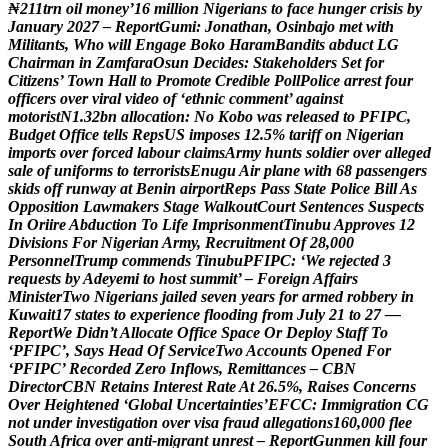
₦
2
1
1
t
r
n
o
i
l
m
o
n
e
y
’
1
6
m
i
l
l
i
o
n
N
i
g
e
r
i
a
n
s
t
o
f
a
c
e
h
u
n
g
e
r
c
r
i
s
i
s
b
y
J
a
n
u
a
r
y
2
0
2
7
–
R
e
p
o
r
t
G
u
m
i
:
J
o
n
a
t
h
a
n
,
O
s
i
n
b
a
j
o
m
e
t
w
i
t
h
M
i
l
i
t
a
n
t
s
,
W
h
o
w
i
l
l
E
n
g
a
g
e
B
o
k
o
H
a
r
a
m
B
a
n
d
i
t
s
a
b
d
u
c
t
L
G
C
h
a
i
r
m
a
n
i
n
Z
a
m
f
a
r
a
O
s
u
n
D
e
c
i
d
e
s
:
S
t
a
k
e
h
o
l
d
e
r
s
S
e
t
f
o
r
C
i
t
i
z
e
n
s
’
T
o
w
n
H
a
l
l
t
o
P
r
o
m
o
t
e
C
r
e
d
i
b
l
e
P
o
l
l
P
o
l
i
c
e
a
r
r
e
s
t
f
o
u
r
o
f
f
i
c
e
r
s
o
v
e
r
v
i
r
a
l
v
i
d
e
o
o
f
‘
e
t
h
n
i
c
c
o
m
m
e
n
t
’
a
g
a
i
n
s
t
m
o
t
o
r
i
s
t
N
1
.
3
2
b
n
a
l
l
o
c
a
t
i
o
n
:
N
o
K
o
b
o
w
a
s
r
e
l
e
a
s
e
d
t
o
P
F
I
P
C
,
B
u
d
g
e
t
O
f
f
i
c
e
t
e
l
l
s
R
e
p
s
U
S
i
m
p
o
s
e
s
1
2
.
5
%
t
a
r
i
f
f
o
n
N
i
g
e
r
i
a
n
i
m
p
o
r
t
s
o
v
e
r
f
o
r
c
e
d
l
a
b
o
u
r
c
l
a
i
m
s
A
r
m
y
h
u
n
t
s
s
o
l
d
i
e
r
o
v
e
r
a
l
l
e
g
e
d
s
a
l
e
o
f
u
n
i
f
o
r
m
s
t
o
t
e
r
r
o
r
i
s
t
s
E
n
u
g
u
A
i
r
p
l
a
n
e
w
i
t
h
6
8
p
a
s
s
e
n
g
e
r
s
s
k
i
d
s
o
f
f
r
u
n
w
a
y
a
t
B
e
n
i
n
a
i
r
p
o
r
t
R
e
p
s
P
a
s
s
S
t
a
t
e
P
o
l
i
c
e
B
i
l
l
A
s
O
p
p
o
s
i
t
i
o
n
L
a
w
m
a
k
e
r
s
S
t
a
g
e
W
a
l
k
o
u
t
C
o
u
r
t
S
e
n
t
e
n
c
e
s
S
u
s
p
e
c
t
s
I
n
O
r
i
i
r
e
A
b
d
u
c
t
i
o
n
T
o
L
i
f
e
I
m
p
r
i
s
o
n
m
e
n
t
T
i
n
u
b
u
A
p
p
r
o
v
e
s
1
2
D
i
v
i
s
i
o
n
s
F
o
r
N
i
g
e
r
i
a
n
A
r
m
y
,
R
e
c
r
u
i
t
m
e
n
t
O
f
2
8
,
0
0
0
P
e
r
s
o
n
n
e
l
T
r
u
m
p
c
o
m
m
e
n
d
s
T
i
n
u
b
u
P
F
I
P
C
:
‘
W
e
r
e
j
e
c
t
e
d
3
r
e
q
u
e
s
t
s
b
y
A
d
e
y
e
m
i
t
o
h
o
s
t
s
u
m
m
i
t
’
–
F
o
r
e
i
g
n
A
f
f
a
i
r
s
M
i
n
i
s
t
e
r
T
w
o
N
i
g
e
r
i
a
n
s
j
a
i
l
e
d
s
e
v
e
n
y
e
a
r
s
f
o
r
a
r
m
e
d
r
o
b
b
e
r
y
i
n
K
u
w
a
i
t
1
7
s
t
a
t
e
s
t
o
e
x
p
e
r
i
e
n
c
e
f
l
o
o
d
i
n
g
f
r
o
m
J
u
l
y
2
1
t
o
2
7
—
R
e
p
o
r
t
W
e
D
i
d
n
’
t
A
l
l
o
c
a
t
e
O
f
f
i
c
e
S
p
a
c
e
O
r
D
e
p
l
o
y
S
t
a
f
f
T
o
‘
P
F
I
P
C
’
,
S
a
y
s
H
e
a
d
O
f
S
e
r
v
i
c
e
T
w
o
A
c
c
o
u
n
t
s
O
p
e
n
e
d
F
o
r
‘
P
F
I
P
C
’
R
e
c
o
r
d
e
d
Z
e
r
o
I
n
f
l
o
w
s
,
R
e
m
i
t
t
a
n
c
e
s
–
C
B
N
D
i
r
e
c
t
o
r
C
B
N
R
e
t
a
i
n
s
I
n
t
e
r
e
s
t
R
a
t
e
A
t
2
6
.
5
%
,
R
a
i
s
e
s
C
o
n
c
e
r
n
s
O
v
e
r
H
e
i
g
h
t
e
n
e
d
‘
G
l
o
b
a
l
U
n
c
e
r
t
a
i
n
t
i
e
s
’
E
F
C
C
:
I
m
m
i
g
r
a
t
i
o
n
C
G
n
o
t
u
n
d
e
r
i
n
v
e
s
t
i
g
a
t
i
o
n
o
v
e
r
v
i
s
a
f
r
a
u
d
a
l
l
e
g
a
t
i
o
n
s
1
6
0
,
0
0
0
f
l
e
e
S
o
u
t
h
A
f
r
i
c
a
o
v
e
r
a
n
t
i
-
m
i
g
r
a
n
t
u
n
r
e
s
t
–
R
e
p
o
r
t
G
u
n
m
e
n
k
i
l
l
f
o
u
r