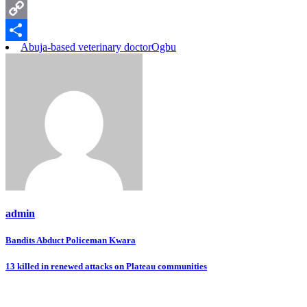
Pinterest
Copy
Abuja-based veterinary doctor
Ogbu
Link
Share
admin
Post
Bandits Abduct Policeman Kwara
navigation
13 killed in renewed attacks on Plateau communities