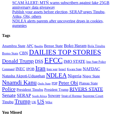
SCAM ALERT: MTN warns subscribers against fake 25GB
anniversary data giveaway
Publish your assets before election, SERAP urges Tinubu,
Atiku, Obi, others
NDLEA alerts parents after uncovering drugs in cookies,
gummies
Tags
Boko Haram
Anambra State
Benue State
APC
Bola Tinubu
Bandits
DAILIES TOP STORIES
CBN
Borno State
EFCC
Donald Trump
DSS
IMO STATE
Imo State Police
Iran
NAFDAC
INEC
IPOB
Iran war
Israel
Command
Kwara State
NDLEA
Nigeria
Natasha Akpoti-Uduaghan
Niger State
Nnamdi Kanu
Peter Obi
Plateau State
PDP
Ondo State
Police
RIVERS STATE
President Tinubu
President Trump
Senate
SERAP
Sowore
Strait of Hormuz
Supreme Court
South Africa
Trump
US
Tinubu
Wike
UK
You Missed