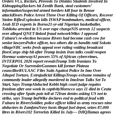
O
r
d
e
r
s
V
C
s
,
R
e
c
t
o
r
s
,
P
r
o
v
o
s
t
s
T
o
D
i
s
m
i
s
s
S
t
u
d
e
n
t
s
I
n
v
o
l
v
e
d
I
n
K
i
d
n
a
p
p
i
n
g
H
a
c
k
e
r
s
h
i
t
Z
e
n
i
t
h
B
a
n
k
,
s
t
e
a
l
c
u
s
t
o
m
e
r
s
’
i
n
f
o
r
m
a
t
i
o
n
S
u
s
p
e
c
t
e
d
a
r
m
e
d
h
e
r
d
e
r
s
k
i
l
l
f
o
u
r
i
n
B
e
n
u
e
a
t
t
a
c
k
R
i
v
e
r
s
P
o
l
i
c
e
A
r
r
e
s
t
T
h
r
e
e
O
v
e
r
K
i
l
l
i
n
g
O
f
O
f
f
i
c
e
r
s
,
R
e
c
o
v
e
r
S
t
o
l
e
n
R
i
f
l
e
s
E
x
p
l
o
s
i
o
n
k
i
l
l
s
I
S
W
A
P
b
o
m
b
m
a
k
e
r
s
,
m
e
d
i
c
a
l
o
f
f
i
c
e
r
,
A
r
a
b
I
E
D
e
x
p
e
r
t
s
i
n
B
o
r
n
o
2
1
-
y
r
-
o
l
d
N
i
g
e
r
i
a
n
b
a
s
k
e
t
b
a
l
l
e
r
,
T
o
b
i
l
o
b
a
a
r
r
e
s
t
e
d
i
n
U
S
o
v
e
r
r
a
p
e
c
h
a
r
g
e
N
I
S
a
r
r
e
s
t
s
1
2
s
u
s
p
e
c
t
s
o
v
e
r
a
l
l
e
g
e
d
Q
N
E
T
-
l
i
n
k
e
d
f
r
a
u
d
n
e
t
w
o
r
k
W
i
k
e
:
I
o
p
p
o
s
e
d
F
u
b
a
r
a
’
s
r
e
-
e
l
e
c
t
i
o
n
b
e
c
a
u
s
e
R
i
v
e
r
s
h
a
d
b
e
c
o
m
e
c
a
s
h
c
o
w
f
o
r
s
e
n
i
o
r
l
a
w
y
e
r
s
P
o
l
i
c
e
o
f
f
i
c
e
r
,
t
w
o
o
t
h
e
r
s
d
i
e
a
s
b
a
n
d
i
t
s
r
a
i
d
S
o
k
o
t
o
v
i
l
l
a
g
e
N
B
C
s
e
e
k
s
f
r
e
s
h
a
p
p
e
a
l
o
v
e
r
r
u
l
i
n
g
v
o
i
d
i
n
g
b
r
o
a
d
c
a
s
t
f
i
n
e
s
C
a
r
g
o
s
h
i
p
h
i
t
a
f
t
e
r
T
r
u
m
p
i
n
s
i
s
t
s
I
r
a
n
t
a
l
k
s
c
o
u
l
d
r
e
o
p
e
n
H
o
r
m
u
z
w
a
t
e
r
w
a
y
A
I
p
o
w
e
r
s
5
5
%
o
f
A
f
r
i
c
a
n
c
y
b
e
r
c
r
i
m
e
s
,
I
N
T
E
R
P
O
L
2
0
2
6
r
e
p
o
r
t
r
e
v
e
a
l
s
T
r
u
m
p
T
e
l
l
s
I
r
a
n
i
a
n
s
T
o
N
e
g
o
t
i
a
t
e
O
r
S
u
r
r
e
n
d
e
r
G
u
n
m
e
n
k
i
l
l
f
o
r
m
e
r
P
l
a
t
e
a
u
c
o
u
n
c
i
l
l
o
r
R
U
L
A
A
C
F
i
l
e
s
S
u
i
t
s
A
g
a
i
n
s
t
P
o
l
i
c
e
I
n
I
m
o
O
v
e
r
A
l
l
e
g
e
d
T
o
r
t
u
r
e
,
E
x
t
r
a
j
u
d
i
c
i
a
l
K
i
l
l
i
n
g
s
T
r
o
o
p
s
e
x
h
u
m
e
r
e
m
a
i
n
s
o
f
c
o
m
m
u
n
i
t
y
l
e
a
d
e
r
a
l
l
e
g
e
d
l
y
m
u
r
d
e
r
e
d
i
n
I
m
o
I
r
a
n
T
a
l
k
s
S
e
t
T
o
S
t
a
r
t
,
S
a
y
s
T
r
u
m
p
A
b
d
u
c
t
e
d
K
e
b
b
i
h
i
g
h
c
o
u
r
t
j
u
d
g
e
r
e
g
a
i
n
s
f
r
e
e
d
o
m
a
f
t
e
r
o
n
e
w
e
e
k
i
n
c
a
p
t
i
v
i
t
y
M
o
r
o
c
c
o
s
a
y
s
1
1
d
i
e
d
i
n
C
e
u
t
a
c
r
o
s
s
i
n
g
a
f
t
e
r
S
p
a
i
n
p
u
t
s
t
o
l
l
a
t
7
2
I
r
a
n
d
e
n
i
e
s
a
s
k
i
n
g
U
S
n
o
t
t
o
s
t
r
i
k
e
,
s
a
y
s
T
r
u
m
p
l
i
e
d
W
i
k
e
d
e
c
l
a
r
e
s
e
n
d
t
o
p
o
l
i
t
i
c
a
l
f
e
u
d
w
i
t
h
F
u
b
a
r
a
i
n
R
i
v
e
r
s
S
o
l
d
i
e
r
,
p
o
l
i
c
e
o
f
f
i
c
e
r
k
i
l
l
e
d
a
s
a
r
m
y
r
e
s
c
u
e
s
n
i
n
e
a
b
d
u
c
t
e
e
s
i
n
Z
a
m
f
a
r
a
N
a
v
y
b
u
s
t
s
i
l
l
e
g
a
l
f
u
e
l
d
e
p
o
t
,
s
e
i
z
e
s
8
7
,
0
0
0
l
i
t
r
e
s
i
n
R
i
v
e
r
s
1
0
2
T
e
r
r
o
r
i
s
t
s
K
i
l
l
e
d
I
n
J
u
l
y
—
D
H
Q
H
a
m
a
s
a
g
r
e
e
s