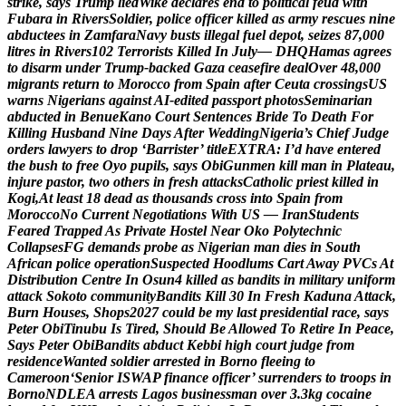
s
t
r
i
k
e
,
s
a
y
s
T
r
u
m
p
l
i
e
d
W
i
k
e
d
e
c
l
a
r
e
s
e
n
d
t
o
p
o
l
i
t
i
c
a
l
f
e
u
d
w
i
t
h
F
u
b
a
r
a
i
n
R
i
v
e
r
s
S
o
l
d
i
e
r
,
p
o
l
i
c
e
o
f
f
i
c
e
r
k
i
l
l
e
d
a
s
a
r
m
y
r
e
s
c
u
e
s
n
i
n
e
a
b
d
u
c
t
e
e
s
i
n
Z
a
m
f
a
r
a
N
a
v
y
b
u
s
t
s
i
l
l
e
g
a
l
f
u
e
l
d
e
p
o
t
,
s
e
i
z
e
s
8
7
,
0
0
0
l
i
t
r
e
s
i
n
R
i
v
e
r
s
1
0
2
T
e
r
r
o
r
i
s
t
s
K
i
l
l
e
d
I
n
J
u
l
y
—
D
H
Q
H
a
m
a
s
a
g
r
e
e
s
t
o
d
i
s
a
r
m
u
n
d
e
r
T
r
u
m
p
-
b
a
c
k
e
d
G
a
z
a
c
e
a
s
e
f
i
r
e
d
e
a
l
O
v
e
r
4
8
,
0
0
0
m
i
g
r
a
n
t
s
r
e
t
u
r
n
t
o
M
o
r
o
c
c
o
f
r
o
m
S
p
a
i
n
a
f
t
e
r
C
e
u
t
a
c
r
o
s
s
i
n
g
s
U
S
w
a
r
n
s
N
i
g
e
r
i
a
n
s
a
g
a
i
n
s
t
A
I
-
e
d
i
t
e
d
p
a
s
s
p
o
r
t
p
h
o
t
o
s
S
e
m
i
n
a
r
i
a
n
a
b
d
u
c
t
e
d
i
n
B
e
n
u
e
K
a
n
o
C
o
u
r
t
S
e
n
t
e
n
c
e
s
B
r
i
d
e
T
o
D
e
a
t
h
F
o
r
K
i
l
l
i
n
g
H
u
s
b
a
n
d
N
i
n
e
D
a
y
s
A
f
t
e
r
W
e
d
d
i
n
g
N
i
g
e
r
i
a
’
s
C
h
i
e
f
J
u
d
g
e
o
r
d
e
r
s
l
a
w
y
e
r
s
t
o
d
r
o
p
‘
B
a
r
r
i
s
t
e
r
’
t
i
t
l
e
E
X
T
R
A
:
I
’
d
h
a
v
e
e
n
t
e
r
e
d
t
h
e
b
u
s
h
t
o
f
r
e
e
O
y
o
p
u
p
i
l
s
,
s
a
y
s
O
b
i
G
u
n
m
e
n
k
i
l
l
m
a
n
i
n
P
l
a
t
e
a
u
,
i
n
j
u
r
e
p
a
s
t
o
r
,
t
w
o
o
t
h
e
r
s
i
n
f
r
e
s
h
a
t
t
a
c
k
s
C
a
t
h
o
l
i
c
p
r
i
e
s
t
k
i
l
l
e
d
i
n
K
o
g
i
,
A
t
l
e
a
s
t
1
8
d
e
a
d
a
s
t
h
o
u
s
a
n
d
s
c
r
o
s
s
i
n
t
o
S
p
a
i
n
f
r
o
m
M
o
r
o
c
c
o
N
o
C
u
r
r
e
n
t
N
e
g
o
t
i
a
t
i
o
n
s
W
i
t
h
U
S
—
I
r
a
n
S
t
u
d
e
n
t
s
F
e
a
r
e
d
T
r
a
p
p
e
d
A
s
P
r
i
v
a
t
e
H
o
s
t
e
l
N
e
a
r
O
k
o
P
o
l
y
t
e
c
h
n
i
c
C
o
l
l
a
p
s
e
s
F
G
d
e
m
a
n
d
s
p
r
o
b
e
a
s
N
i
g
e
r
i
a
n
m
a
n
d
i
e
s
i
n
S
o
u
t
h
A
f
r
i
c
a
n
p
o
l
i
c
e
o
p
e
r
a
t
i
o
n
S
u
s
p
e
c
t
e
d
H
o
o
d
l
u
m
s
C
a
r
t
A
w
a
y
P
V
C
s
A
t
D
i
s
t
r
i
b
u
t
i
o
n
C
e
n
t
r
e
I
n
O
s
u
n
4
k
i
l
l
e
d
a
s
b
a
n
d
i
t
s
i
n
m
i
l
i
t
a
r
y
u
n
i
f
o
r
m
a
t
t
a
c
k
S
o
k
o
t
o
c
o
m
m
u
n
i
t
y
B
a
n
d
i
t
s
K
i
l
l
3
0
I
n
F
r
e
s
h
K
a
d
u
n
a
A
t
t
a
c
k
,
B
u
r
n
H
o
u
s
e
s
,
S
h
o
p
s
2
0
2
7
c
o
u
l
d
b
e
m
y
l
a
s
t
p
r
e
s
i
d
e
n
t
i
a
l
r
a
c
e
,
s
a
y
s
P
e
t
e
r
O
b
i
T
i
n
u
b
u
I
s
T
i
r
e
d
,
S
h
o
u
l
d
B
e
A
l
l
o
w
e
d
T
o
R
e
t
i
r
e
I
n
P
e
a
c
e
,
S
a
y
s
P
e
t
e
r
O
b
i
B
a
n
d
i
t
s
a
b
d
u
c
t
K
e
b
b
i
h
i
g
h
c
o
u
r
t
j
u
d
g
e
f
r
o
m
r
e
s
i
d
e
n
c
e
W
a
n
t
e
d
s
o
l
d
i
e
r
a
r
r
e
s
t
e
d
i
n
B
o
r
n
o
f
l
e
e
i
n
g
t
o
C
a
m
e
r
o
o
n
‘
S
e
n
i
o
r
I
S
W
A
P
f
i
n
a
n
c
e
o
f
f
i
c
e
r
’
s
u
r
r
e
n
d
e
r
s
t
o
t
r
o
o
p
s
i
n
B
o
r
n
o
N
D
L
E
A
a
r
r
e
s
t
s
L
a
g
o
s
b
u
s
i
n
e
s
s
m
a
n
o
v
e
r
3
.
3
k
g
c
o
c
a
i
n
e