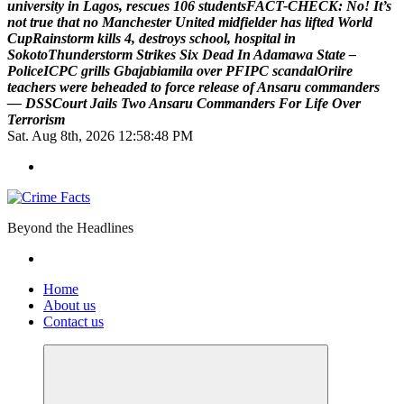
u
n
i
v
e
r
s
i
t
y
i
n
L
a
g
o
s
,
r
e
s
c
u
e
s
1
0
6
s
t
u
d
e
n
t
s
F
A
C
T
-
C
H
E
C
K
:
N
o
!
I
t
’
s
n
o
t
t
r
u
e
t
h
a
t
n
o
M
a
n
c
h
e
s
t
e
r
U
n
i
t
e
d
m
i
d
f
i
e
l
d
e
r
h
a
s
l
i
f
t
e
d
W
o
r
l
d
C
u
p
R
a
i
n
s
t
o
r
m
k
i
l
l
s
4
,
d
e
s
t
r
o
y
s
s
c
h
o
o
l
,
h
o
s
p
i
t
a
l
i
n
S
o
k
o
t
o
T
h
u
n
d
e
r
s
t
o
r
m
S
t
r
i
k
e
s
S
i
x
D
e
a
d
I
n
A
d
a
m
a
w
a
S
t
a
t
e
–
P
o
l
i
c
e
I
C
P
C
g
r
i
l
l
s
G
b
a
j
a
b
i
a
m
i
l
a
o
v
e
r
P
F
I
P
C
s
c
a
n
d
a
l
O
r
i
i
r
e
t
e
a
c
h
e
r
s
w
e
r
e
b
e
h
e
a
d
e
d
t
o
f
o
r
c
e
r
e
l
e
a
s
e
o
f
A
n
s
a
r
u
c
o
m
m
a
n
d
e
r
s
—
D
S
S
C
o
u
r
t
J
a
i
l
s
T
w
o
A
n
s
a
r
u
C
o
m
m
a
n
d
e
r
s
F
o
r
L
i
f
e
O
v
e
r
T
e
r
r
o
r
i
s
m
Sat. Aug 8th, 2026
12:58:49 PM
Beyond the Headlines
Home
About us
Contact us