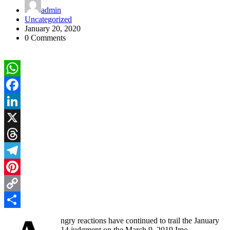
admin
Uncategorized
January 20, 2020
0 Comments
WhatsApp
Facebook
LinkedIn
X
Threads
Telegram
Pinterest
Copy
Link
Share
ngry reactions have continued to trail the January
14 judgment on the March 9, 2019 Imo