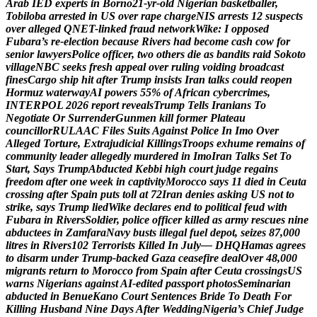
A
r
a
b
I
E
D
e
x
p
e
r
t
s
i
n
B
o
r
n
o
2
1
-
y
r
-
o
l
d
N
i
g
e
r
i
a
n
b
a
s
k
e
t
b
a
l
l
e
r
,
T
o
b
i
l
o
b
a
a
r
r
e
s
t
e
d
i
n
U
S
o
v
e
r
r
a
p
e
c
h
a
r
g
e
N
I
S
a
r
r
e
s
t
s
1
2
s
u
s
p
e
c
t
s
o
v
e
r
a
l
l
e
g
e
d
Q
N
E
T
-
l
i
n
k
e
d
f
r
a
u
d
n
e
t
w
o
r
k
W
i
k
e
:
I
o
p
p
o
s
e
d
F
u
b
a
r
a
’
s
r
e
-
e
l
e
c
t
i
o
n
b
e
c
a
u
s
e
R
i
v
e
r
s
h
a
d
b
e
c
o
m
e
c
a
s
h
c
o
w
f
o
r
s
e
n
i
o
r
l
a
w
y
e
r
s
P
o
l
i
c
e
o
f
f
i
c
e
r
,
t
w
o
o
t
h
e
r
s
d
i
e
a
s
b
a
n
d
i
t
s
r
a
i
d
S
o
k
o
t
o
v
i
l
l
a
g
e
N
B
C
s
e
e
k
s
f
r
e
s
h
a
p
p
e
a
l
o
v
e
r
r
u
l
i
n
g
v
o
i
d
i
n
g
b
r
o
a
d
c
a
s
t
f
i
n
e
s
C
a
r
g
o
s
h
i
p
h
i
t
a
f
t
e
r
T
r
u
m
p
i
n
s
i
s
t
s
I
r
a
n
t
a
l
k
s
c
o
u
l
d
r
e
o
p
e
n
H
o
r
m
u
z
w
a
t
e
r
w
a
y
A
I
p
o
w
e
r
s
5
5
%
o
f
A
f
r
i
c
a
n
c
y
b
e
r
c
r
i
m
e
s
,
I
N
T
E
R
P
O
L
2
0
2
6
r
e
p
o
r
t
r
e
v
e
a
l
s
T
r
u
m
p
T
e
l
l
s
I
r
a
n
i
a
n
s
T
o
N
e
g
o
t
i
a
t
e
O
r
S
u
r
r
e
n
d
e
r
G
u
n
m
e
n
k
i
l
l
f
o
r
m
e
r
P
l
a
t
e
a
u
c
o
u
n
c
i
l
l
o
r
R
U
L
A
A
C
F
i
l
e
s
S
u
i
t
s
A
g
a
i
n
s
t
P
o
l
i
c
e
I
n
I
m
o
O
v
e
r
A
l
l
e
g
e
d
T
o
r
t
u
r
e
,
E
x
t
r
a
j
u
d
i
c
i
a
l
K
i
l
l
i
n
g
s
T
r
o
o
p
s
e
x
h
u
m
e
r
e
m
a
i
n
s
o
f
c
o
m
m
u
n
i
t
y
l
e
a
d
e
r
a
l
l
e
g
e
d
l
y
m
u
r
d
e
r
e
d
i
n
I
m
o
I
r
a
n
T
a
l
k
s
S
e
t
T
o
S
t
a
r
t
,
S
a
y
s
T
r
u
m
p
A
b
d
u
c
t
e
d
K
e
b
b
i
h
i
g
h
c
o
u
r
t
j
u
d
g
e
r
e
g
a
i
n
s
f
r
e
e
d
o
m
a
f
t
e
r
o
n
e
w
e
e
k
i
n
c
a
p
t
i
v
i
t
y
M
o
r
o
c
c
o
s
a
y
s
1
1
d
i
e
d
i
n
C
e
u
t
a
c
r
o
s
s
i
n
g
a
f
t
e
r
S
p
a
i
n
p
u
t
s
t
o
l
l
a
t
7
2
I
r
a
n
d
e
n
i
e
s
a
s
k
i
n
g
U
S
n
o
t
t
o
s
t
r
i
k
e
,
s
a
y
s
T
r
u
m
p
l
i
e
d
W
i
k
e
d
e
c
l
a
r
e
s
e
n
d
t
o
p
o
l
i
t
i
c
a
l
f
e
u
d
w
i
t
h
F
u
b
a
r
a
i
n
R
i
v
e
r
s
S
o
l
d
i
e
r
,
p
o
l
i
c
e
o
f
f
i
c
e
r
k
i
l
l
e
d
a
s
a
r
m
y
r
e
s
c
u
e
s
n
i
n
e
a
b
d
u
c
t
e
e
s
i
n
Z
a
m
f
a
r
a
N
a
v
y
b
u
s
t
s
i
l
l
e
g
a
l
f
u
e
l
d
e
p
o
t
,
s
e
i
z
e
s
8
7
,
0
0
0
l
i
t
r
e
s
i
n
R
i
v
e
r
s
1
0
2
T
e
r
r
o
r
i
s
t
s
K
i
l
l
e
d
I
n
J
u
l
y
—
D
H
Q
H
a
m
a
s
a
g
r
e
e
s
t
o
d
i
s
a
r
m
u
n
d
e
r
T
r
u
m
p
-
b
a
c
k
e
d
G
a
z
a
c
e
a
s
e
f
i
r
e
d
e
a
l
O
v
e
r
4
8
,
0
0
0
m
i
g
r
a
n
t
s
r
e
t
u
r
n
t
o
M
o
r
o
c
c
o
f
r
o
m
S
p
a
i
n
a
f
t
e
r
C
e
u
t
a
c
r
o
s
s
i
n
g
s
U
S
w
a
r
n
s
N
i
g
e
r
i
a
n
s
a
g
a
i
n
s
t
A
I
-
e
d
i
t
e
d
p
a
s
s
p
o
r
t
p
h
o
t
o
s
S
e
m
i
n
a
r
i
a
n
a
b
d
u
c
t
e
d
i
n
B
e
n
u
e
K
a
n
o
C
o
u
r
t
S
e
n
t
e
n
c
e
s
B
r
i
d
e
T
o
D
e
a
t
h
F
o
r
K
i
l
l
i
n
g
H
u
s
b
a
n
d
N
i
n
e
D
a
y
s
A
f
t
e
r
W
e
d
d
i
n
g
N
i
g
e
r
i
a
’
s
C
h
i
e
f
J
u
d
g
e