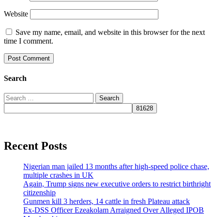
Website
Save my name, email, and website in this browser for the next
time I comment.
Search
Search
for:
Recent Posts
Nigerian man jailed 13 months after high-speed police chase,
multiple crashes in UK
Again, Trump signs new executive orders to restrict birthright
citizenship
Gunmen kill 3 herders, 14 cattle in fresh Plateau attack
Ex-DSS Officer Ezeakolam Arraigned Over Alleged IPOB