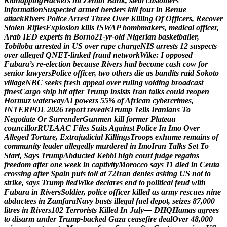
K
i
d
n
a
p
p
i
n
g
H
a
c
k
e
r
s
h
i
t
Z
e
n
i
t
h
B
a
n
k
,
s
t
e
a
l
c
u
s
t
o
m
e
r
s
’
i
n
f
o
r
m
a
t
i
o
n
S
u
s
p
e
c
t
e
d
a
r
m
e
d
h
e
r
d
e
r
s
k
i
l
l
f
o
u
r
i
n
B
e
n
u
e
a
t
t
a
c
k
R
i
v
e
r
s
P
o
l
i
c
e
A
r
r
e
s
t
T
h
r
e
e
O
v
e
r
K
i
l
l
i
n
g
O
f
O
f
f
i
c
e
r
s
,
R
e
c
o
v
e
r
S
t
o
l
e
n
R
i
f
l
e
s
E
x
p
l
o
s
i
o
n
k
i
l
l
s
I
S
W
A
P
b
o
m
b
m
a
k
e
r
s
,
m
e
d
i
c
a
l
o
f
f
i
c
e
r
,
A
r
a
b
I
E
D
e
x
p
e
r
t
s
i
n
B
o
r
n
o
2
1
-
y
r
-
o
l
d
N
i
g
e
r
i
a
n
b
a
s
k
e
t
b
a
l
l
e
r
,
T
o
b
i
l
o
b
a
a
r
r
e
s
t
e
d
i
n
U
S
o
v
e
r
r
a
p
e
c
h
a
r
g
e
N
I
S
a
r
r
e
s
t
s
1
2
s
u
s
p
e
c
t
s
o
v
e
r
a
l
l
e
g
e
d
Q
N
E
T
-
l
i
n
k
e
d
f
r
a
u
d
n
e
t
w
o
r
k
W
i
k
e
:
I
o
p
p
o
s
e
d
F
u
b
a
r
a
’
s
r
e
-
e
l
e
c
t
i
o
n
b
e
c
a
u
s
e
R
i
v
e
r
s
h
a
d
b
e
c
o
m
e
c
a
s
h
c
o
w
f
o
r
s
e
n
i
o
r
l
a
w
y
e
r
s
P
o
l
i
c
e
o
f
f
i
c
e
r
,
t
w
o
o
t
h
e
r
s
d
i
e
a
s
b
a
n
d
i
t
s
r
a
i
d
S
o
k
o
t
o
v
i
l
l
a
g
e
N
B
C
s
e
e
k
s
f
r
e
s
h
a
p
p
e
a
l
o
v
e
r
r
u
l
i
n
g
v
o
i
d
i
n
g
b
r
o
a
d
c
a
s
t
f
i
n
e
s
C
a
r
g
o
s
h
i
p
h
i
t
a
f
t
e
r
T
r
u
m
p
i
n
s
i
s
t
s
I
r
a
n
t
a
l
k
s
c
o
u
l
d
r
e
o
p
e
n
H
o
r
m
u
z
w
a
t
e
r
w
a
y
A
I
p
o
w
e
r
s
5
5
%
o
f
A
f
r
i
c
a
n
c
y
b
e
r
c
r
i
m
e
s
,
I
N
T
E
R
P
O
L
2
0
2
6
r
e
p
o
r
t
r
e
v
e
a
l
s
T
r
u
m
p
T
e
l
l
s
I
r
a
n
i
a
n
s
T
o
N
e
g
o
t
i
a
t
e
O
r
S
u
r
r
e
n
d
e
r
G
u
n
m
e
n
k
i
l
l
f
o
r
m
e
r
P
l
a
t
e
a
u
c
o
u
n
c
i
l
l
o
r
R
U
L
A
A
C
F
i
l
e
s
S
u
i
t
s
A
g
a
i
n
s
t
P
o
l
i
c
e
I
n
I
m
o
O
v
e
r
A
l
l
e
g
e
d
T
o
r
t
u
r
e
,
E
x
t
r
a
j
u
d
i
c
i
a
l
K
i
l
l
i
n
g
s
T
r
o
o
p
s
e
x
h
u
m
e
r
e
m
a
i
n
s
o
f
c
o
m
m
u
n
i
t
y
l
e
a
d
e
r
a
l
l
e
g
e
d
l
y
m
u
r
d
e
r
e
d
i
n
I
m
o
I
r
a
n
T
a
l
k
s
S
e
t
T
o
S
t
a
r
t
,
S
a
y
s
T
r
u
m
p
A
b
d
u
c
t
e
d
K
e
b
b
i
h
i
g
h
c
o
u
r
t
j
u
d
g
e
r
e
g
a
i
n
s
f
r
e
e
d
o
m
a
f
t
e
r
o
n
e
w
e
e
k
i
n
c
a
p
t
i
v
i
t
y
M
o
r
o
c
c
o
s
a
y
s
1
1
d
i
e
d
i
n
C
e
u
t
a
c
r
o
s
s
i
n
g
a
f
t
e
r
S
p
a
i
n
p
u
t
s
t
o
l
l
a
t
7
2
I
r
a
n
d
e
n
i
e
s
a
s
k
i
n
g
U
S
n
o
t
t
o
s
t
r
i
k
e
,
s
a
y
s
T
r
u
m
p
l
i
e
d
W
i
k
e
d
e
c
l
a
r
e
s
e
n
d
t
o
p
o
l
i
t
i
c
a
l
f
e
u
d
w
i
t
h
F
u
b
a
r
a
i
n
R
i
v
e
r
s
S
o
l
d
i
e
r
,
p
o
l
i
c
e
o
f
f
i
c
e
r
k
i
l
l
e
d
a
s
a
r
m
y
r
e
s
c
u
e
s
n
i
n
e
a
b
d
u
c
t
e
e
s
i
n
Z
a
m
f
a
r
a
N
a
v
y
b
u
s
t
s
i
l
l
e
g
a
l
f
u
e
l
d
e
p
o
t
,
s
e
i
z
e
s
8
7
,
0
0
0
l
i
t
r
e
s
i
n
R
i
v
e
r
s
1
0
2
T
e
r
r
o
r
i
s
t
s
K
i
l
l
e
d
I
n
J
u
l
y
—
D
H
Q
H
a
m
a
s
a
g
r
e
e
s
t
o
d
i
s
a
r
m
u
n
d
e
r
T
r
u
m
p
-
b
a
c
k
e
d
G
a
z
a
c
e
a
s
e
f
i
r
e
d
e
a
l
O
v
e
r
4
8
,
0
0
0