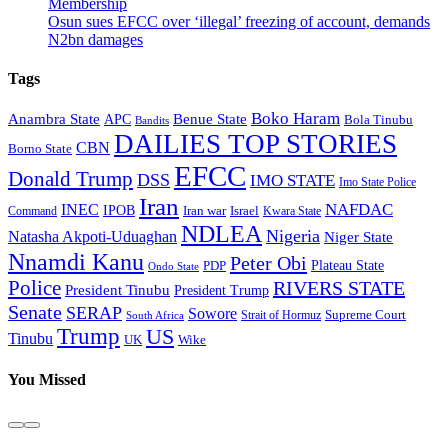
Membership
Osun sues EFCC over ‘illegal’ freezing of account, demands
N2bn damages
Tags
Boko Haram
Anambra State
Benue State
APC
Bola Tinubu
Bandits
DAILIES TOP STORIES
CBN
Borno State
EFCC
Donald Trump
DSS
IMO STATE
Imo State Police
Iran
NAFDAC
INEC
IPOB
Iran war
Israel
Command
Kwara State
NDLEA
Nigeria
Natasha Akpoti-Uduaghan
Niger State
Nnamdi Kanu
Peter Obi
Plateau State
PDP
Ondo State
Police
RIVERS STATE
President Tinubu
President Trump
Senate
SERAP
Sowore
Supreme Court
Strait of Hormuz
South Africa
Trump
US
Tinubu
Wike
UK
You Missed