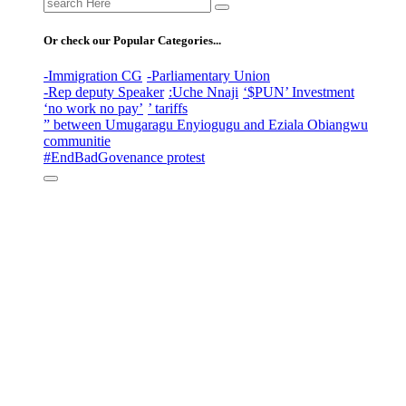
Search
for:
Or check our Popular Categories...
-Immigration CG
-Parliamentary Union
-Rep deputy Speaker
:Uche Nnaji
‘$PUN’ Investment
‘no work no pay’
’ tariffs
” between Umugaragu Enyiogugu and Eziala Obiangwu
communitie
#EndBadGovenance protest