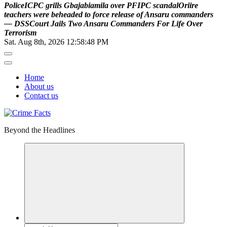
P
o
l
i
c
e
I
C
P
C
g
r
i
l
l
s
G
b
a
j
a
b
i
a
m
i
l
a
o
v
e
r
P
F
I
P
C
s
c
a
n
d
a
l
O
r
i
i
r
e
t
e
a
c
h
e
r
s
w
e
r
e
b
e
h
e
a
d
e
d
t
o
f
o
r
c
e
r
e
l
e
a
s
e
o
f
A
n
s
a
r
u
c
o
m
m
a
n
d
e
r
s
—
D
S
S
C
o
u
r
t
J
a
i
l
s
T
w
o
A
n
s
a
r
u
C
o
m
m
a
n
d
e
r
s
F
o
r
L
i
f
e
O
v
e
r
T
e
r
r
o
r
i
s
m
Sat. Aug 8th, 2026
12:58:49 PM
Home
About us
Contact us
Beyond the Headlines