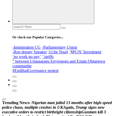
Search
for:
Or check our Popular Categories...
-Immigration CG
-Parliamentary Union
-Rep deputy Speaker
:Uche Nnaji
‘$PUN’ Investment
‘no work no pay’
’ tariffs
” between Umugaragu Enyiogugu and Eziala Obiangwu
communitie
#EndBadGovenance protest
Trending News:
N
i
g
e
r
i
a
n
m
a
n
j
a
i
l
e
d
1
3
m
o
n
t
h
s
a
f
t
e
r
h
i
g
h
-
s
p
e
e
d
p
o
l
i
c
e
c
h
a
s
e
,
m
u
l
t
i
p
l
e
c
r
a
s
h
e
s
i
n
U
K
A
g
a
i
n
,
T
r
u
m
p
s
i
g
n
s
n
e
w
e
x
e
c
u
t
i
v
e
o
r
d
e
r
s
t
o
r
e
s
t
r
i
c
t
b
i
r
t
h
r
i
g
h
t
c
i
t
i
z
e
n
s
h
i
p
G
u
n
m
e
n
k
i
l
l
3