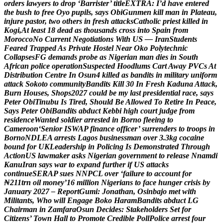
o
r
d
e
r
s
l
a
w
y
e
r
s
t
o
d
r
o
p
‘
B
a
r
r
i
s
t
e
r
’
t
i
t
l
e
E
X
T
R
A
:
I
’
d
h
a
v
e
e
n
t
e
r
e
d
t
h
e
b
u
s
h
t
o
f
r
e
e
O
y
o
p
u
p
i
l
s
,
s
a
y
s
O
b
i
G
u
n
m
e
n
k
i
l
l
m
a
n
i
n
P
l
a
t
e
a
u
,
i
n
j
u
r
e
p
a
s
t
o
r
,
t
w
o
o
t
h
e
r
s
i
n
f
r
e
s
h
a
t
t
a
c
k
s
C
a
t
h
o
l
i
c
p
r
i
e
s
t
k
i
l
l
e
d
i
n
K
o
g
i
,
A
t
l
e
a
s
t
1
8
d
e
a
d
a
s
t
h
o
u
s
a
n
d
s
c
r
o
s
s
i
n
t
o
S
p
a
i
n
f
r
o
m
M
o
r
o
c
c
o
N
o
C
u
r
r
e
n
t
N
e
g
o
t
i
a
t
i
o
n
s
W
i
t
h
U
S
—
I
r
a
n
S
t
u
d
e
n
t
s
F
e
a
r
e
d
T
r
a
p
p
e
d
A
s
P
r
i
v
a
t
e
H
o
s
t
e
l
N
e
a
r
O
k
o
P
o
l
y
t
e
c
h
n
i
c
C
o
l
l
a
p
s
e
s
F
G
d
e
m
a
n
d
s
p
r
o
b
e
a
s
N
i
g
e
r
i
a
n
m
a
n
d
i
e
s
i
n
S
o
u
t
h
A
f
r
i
c
a
n
p
o
l
i
c
e
o
p
e
r
a
t
i
o
n
S
u
s
p
e
c
t
e
d
H
o
o
d
l
u
m
s
C
a
r
t
A
w
a
y
P
V
C
s
A
t
D
i
s
t
r
i
b
u
t
i
o
n
C
e
n
t
r
e
I
n
O
s
u
n
4
k
i
l
l
e
d
a
s
b
a
n
d
i
t
s
i
n
m
i
l
i
t
a
r
y
u
n
i
f
o
r
m
a
t
t
a
c
k
S
o
k
o
t
o
c
o
m
m
u
n
i
t
y
B
a
n
d
i
t
s
K
i
l
l
3
0
I
n
F
r
e
s
h
K
a
d
u
n
a
A
t
t
a
c
k
,
B
u
r
n
H
o
u
s
e
s
,
S
h
o
p
s
2
0
2
7
c
o
u
l
d
b
e
m
y
l
a
s
t
p
r
e
s
i
d
e
n
t
i
a
l
r
a
c
e
,
s
a
y
s
P
e
t
e
r
O
b
i
T
i
n
u
b
u
I
s
T
i
r
e
d
,
S
h
o
u
l
d
B
e
A
l
l
o
w
e
d
T
o
R
e
t
i
r
e
I
n
P
e
a
c
e
,
S
a
y
s
P
e
t
e
r
O
b
i
B
a
n
d
i
t
s
a
b
d
u
c
t
K
e
b
b
i
h
i
g
h
c
o
u
r
t
j
u
d
g
e
f
r
o
m
r
e
s
i
d
e
n
c
e
W
a
n
t
e
d
s
o
l
d
i
e
r
a
r
r
e
s
t
e
d
i
n
B
o
r
n
o
f
l
e
e
i
n
g
t
o
C
a
m
e
r
o
o
n
‘
S
e
n
i
o
r
I
S
W
A
P
f
i
n
a
n
c
e
o
f
f
i
c
e
r
’
s
u
r
r
e
n
d
e
r
s
t
o
t
r
o
o
p
s
i
n
B
o
r
n
o
N
D
L
E
A
a
r
r
e
s
t
s
L
a
g
o
s
b
u
s
i
n
e
s
s
m
a
n
o
v
e
r
3
.
3
k
g
c
o
c
a
i
n
e
b
o
u
n
d
f
o
r
U
K
L
e
a
d
e
r
s
h
i
p
i
n
P
o
l
i
c
i
n
g
I
s
D
e
m
o
n
s
t
r
a
t
e
d
T
h
r
o
u
g
h
A
c
t
i
o
n
U
S
l
a
w
m
a
k
e
r
a
s
k
s
N
i
g
e
r
i
a
n
g
o
v
e
r
n
m
e
n
t
t
o
r
e
l
e
a
s
e
N
n
a
m
d
i
K
a
n
u
I
r
a
n
s
a
y
s
w
a
r
t
o
e
x
p
a
n
d
f
u
r
t
h
e
r
i
f
U
S
a
t
t
a
c
k
s
c
o
n
t
i
n
u
e
S
E
R
A
P
s
u
e
s
N
N
P
C
L
o
v
e
r
‘
f
a
i
l
u
r
e
t
o
a
c
c
o
u
n
t
f
o
r
₦
2
1
1
t
r
n
o
i
l
m
o
n
e
y
’
1
6
m
i
l
l
i
o
n
N
i
g
e
r
i
a
n
s
t
o
f
a
c
e
h
u
n
g
e
r
c
r
i
s
i
s
b
y
J
a
n
u
a
r
y
2
0
2
7
–
R
e
p
o
r
t
G
u
m
i
:
J
o
n
a
t
h
a
n
,
O
s
i
n
b
a
j
o
m
e
t
w
i
t
h
M
i
l
i
t
a
n
t
s
,
W
h
o
w
i
l
l
E
n
g
a
g
e
B
o
k
o
H
a
r
a
m
B
a
n
d
i
t
s
a
b
d
u
c
t
L
G
C
h
a
i
r
m
a
n
i
n
Z
a
m
f
a
r
a
O
s
u
n
D
e
c
i
d
e
s
:
S
t
a
k
e
h
o
l
d
e
r
s
S
e
t
f
o
r
C
i
t
i
z
e
n
s
’
T
o
w
n
H
a
l
l
t
o
P
r
o
m
o
t
e
C
r
e
d
i
b
l
e
P
o
l
l
P
o
l
i
c
e
a
r
r
e
s
t
f
o
u
r