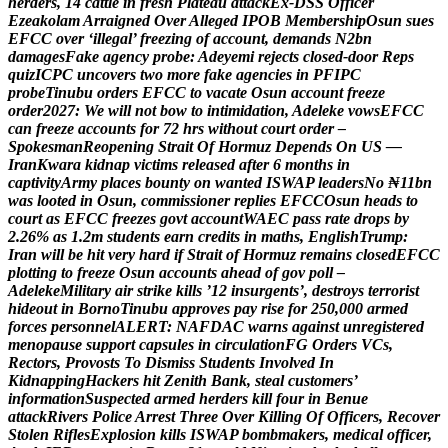
h
e
r
d
e
r
s
,
1
4
c
a
t
t
l
e
i
n
f
r
e
s
h
P
l
a
t
e
a
u
a
t
t
a
c
k
E
x
-
D
S
S
O
f
f
i
c
e
r
E
z
e
a
k
o
l
a
m
A
r
r
a
i
g
n
e
d
O
v
e
r
A
l
l
e
g
e
d
I
P
O
B
M
e
m
b
e
r
s
h
i
p
O
s
u
n
s
u
e
s
E
F
C
C
o
v
e
r
‘
i
l
l
e
g
a
l
’
f
r
e
e
z
i
n
g
o
f
a
c
c
o
u
n
t
,
d
e
m
a
n
d
s
N
2
b
n
d
a
m
a
g
e
s
F
a
k
e
a
g
e
n
c
y
p
r
o
b
e
:
A
d
e
y
e
m
i
r
e
j
e
c
t
s
c
l
o
s
e
d
-
d
o
o
r
R
e
p
s
q
u
i
z
I
C
P
C
u
n
c
o
v
e
r
s
t
w
o
m
o
r
e
f
a
k
e
a
g
e
n
c
i
e
s
i
n
P
F
I
P
C
p
r
o
b
e
T
i
n
u
b
u
o
r
d
e
r
s
E
F
C
C
t
o
v
a
c
a
t
e
O
s
u
n
a
c
c
o
u
n
t
f
r
e
e
z
e
o
r
d
e
r
2
0
2
7
:
W
e
w
i
l
l
n
o
t
b
o
w
t
o
i
n
t
i
m
i
d
a
t
i
o
n
,
A
d
e
l
e
k
e
v
o
w
s
E
F
C
C
c
a
n
f
r
e
e
z
e
a
c
c
o
u
n
t
s
f
o
r
7
2
h
r
s
w
i
t
h
o
u
t
c
o
u
r
t
o
r
d
e
r
–
S
p
o
k
e
s
m
a
n
R
e
o
p
e
n
i
n
g
S
t
r
a
i
t
O
f
H
o
r
m
u
z
D
e
p
e
n
d
s
O
n
U
S
—
I
r
a
n
K
w
a
r
a
k
i
d
n
a
p
v
i
c
t
i
m
s
r
e
l
e
a
s
e
d
a
f
t
e
r
6
m
o
n
t
h
s
i
n
c
a
p
t
i
v
i
t
y
A
r
m
y
p
l
a
c
e
s
b
o
u
n
t
y
o
n
w
a
n
t
e
d
I
S
W
A
P
l
e
a
d
e
r
s
N
o
₦
1
1
b
n
w
a
s
l
o
o
t
e
d
i
n
O
s
u
n
,
c
o
m
m
i
s
s
i
o
n
e
r
r
e
p
l
i
e
s
E
F
C
C
O
s
u
n
h
e
a
d
s
t
o
c
o
u
r
t
a
s
E
F
C
C
f
r
e
e
z
e
s
g
o
v
t
a
c
c
o
u
n
t
W
A
E
C
p
a
s
s
r
a
t
e
d
r
o
p
s
b
y
2
.
2
6
%
a
s
1
.
2
m
s
t
u
d
e
n
t
s
e
a
r
n
c
r
e
d
i
t
s
i
n
m
a
t
h
s
,
E
n
g
l
i
s
h
T
r
u
m
p
:
I
r
a
n
w
i
l
l
b
e
h
i
t
v
e
r
y
h
a
r
d
i
f
S
t
r
a
i
t
o
f
H
o
r
m
u
z
r
e
m
a
i
n
s
c
l
o
s
e
d
E
F
C
C
p
l
o
t
t
i
n
g
t
o
f
r
e
e
z
e
O
s
u
n
a
c
c
o
u
n
t
s
a
h
e
a
d
o
f
g
o
v
p
o
l
l
–
A
d
e
l
e
k
e
M
i
l
i
t
a
r
y
a
i
r
s
t
r
i
k
e
k
i
l
l
s
’
1
2
i
n
s
u
r
g
e
n
t
s
’
,
d
e
s
t
r
o
y
s
t
e
r
r
o
r
i
s
t
h
i
d
e
o
u
t
i
n
B
o
r
n
o
T
i
n
u
b
u
a
p
p
r
o
v
e
s
p
a
y
r
i
s
e
f
o
r
2
5
0
,
0
0
0
a
r
m
e
d
f
o
r
c
e
s
p
e
r
s
o
n
n
e
l
A
L
E
R
T
:
N
A
F
D
A
C
w
a
r
n
s
a
g
a
i
n
s
t
u
n
r
e
g
i
s
t
e
r
e
d
m
e
n
o
p
a
u
s
e
s
u
p
p
o
r
t
c
a
p
s
u
l
e
s
i
n
c
i
r
c
u
l
a
t
i
o
n
F
G
O
r
d
e
r
s
V
C
s
,
R
e
c
t
o
r
s
,
P
r
o
v
o
s
t
s
T
o
D
i
s
m
i
s
s
S
t
u
d
e
n
t
s
I
n
v
o
l
v
e
d
I
n
K
i
d
n
a
p
p
i
n
g
H
a
c
k
e
r
s
h
i
t
Z
e
n
i
t
h
B
a
n
k
,
s
t
e
a
l
c
u
s
t
o
m
e
r
s
’
i
n
f
o
r
m
a
t
i
o
n
S
u
s
p
e
c
t
e
d
a
r
m
e
d
h
e
r
d
e
r
s
k
i
l
l
f
o
u
r
i
n
B
e
n
u
e
a
t
t
a
c
k
R
i
v
e
r
s
P
o
l
i
c
e
A
r
r
e
s
t
T
h
r
e
e
O
v
e
r
K
i
l
l
i
n
g
O
f
O
f
f
i
c
e
r
s
,
R
e
c
o
v
e
r
S
t
o
l
e
n
R
i
f
l
e
s
E
x
p
l
o
s
i
o
n
k
i
l
l
s
I
S
W
A
P
b
o
m
b
m
a
k
e
r
s
,
m
e
d
i
c
a
l
o
f
f
i
c
e
r
,