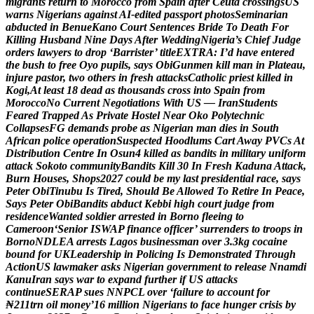
m
i
g
r
a
n
t
s
r
e
t
u
r
n
t
o
M
o
r
o
c
c
o
f
r
o
m
S
p
a
i
n
a
f
t
e
r
C
e
u
t
a
c
r
o
s
s
i
n
g
s
U
S
w
a
r
n
s
N
i
g
e
r
i
a
n
s
a
g
a
i
n
s
t
A
I
-
e
d
i
t
e
d
p
a
s
s
p
o
r
t
p
h
o
t
o
s
S
e
m
i
n
a
r
i
a
n
a
b
d
u
c
t
e
d
i
n
B
e
n
u
e
K
a
n
o
C
o
u
r
t
S
e
n
t
e
n
c
e
s
B
r
i
d
e
T
o
D
e
a
t
h
F
o
r
K
i
l
l
i
n
g
H
u
s
b
a
n
d
N
i
n
e
D
a
y
s
A
f
t
e
r
W
e
d
d
i
n
g
N
i
g
e
r
i
a
’
s
C
h
i
e
f
J
u
d
g
e
o
r
d
e
r
s
l
a
w
y
e
r
s
t
o
d
r
o
p
‘
B
a
r
r
i
s
t
e
r
’
t
i
t
l
e
E
X
T
R
A
:
I
’
d
h
a
v
e
e
n
t
e
r
e
d
t
h
e
b
u
s
h
t
o
f
r
e
e
O
y
o
p
u
p
i
l
s
,
s
a
y
s
O
b
i
G
u
n
m
e
n
k
i
l
l
m
a
n
i
n
P
l
a
t
e
a
u
,
i
n
j
u
r
e
p
a
s
t
o
r
,
t
w
o
o
t
h
e
r
s
i
n
f
r
e
s
h
a
t
t
a
c
k
s
C
a
t
h
o
l
i
c
p
r
i
e
s
t
k
i
l
l
e
d
i
n
K
o
g
i
,
A
t
l
e
a
s
t
1
8
d
e
a
d
a
s
t
h
o
u
s
a
n
d
s
c
r
o
s
s
i
n
t
o
S
p
a
i
n
f
r
o
m
M
o
r
o
c
c
o
N
o
C
u
r
r
e
n
t
N
e
g
o
t
i
a
t
i
o
n
s
W
i
t
h
U
S
—
I
r
a
n
S
t
u
d
e
n
t
s
F
e
a
r
e
d
T
r
a
p
p
e
d
A
s
P
r
i
v
a
t
e
H
o
s
t
e
l
N
e
a
r
O
k
o
P
o
l
y
t
e
c
h
n
i
c
C
o
l
l
a
p
s
e
s
F
G
d
e
m
a
n
d
s
p
r
o
b
e
a
s
N
i
g
e
r
i
a
n
m
a
n
d
i
e
s
i
n
S
o
u
t
h
A
f
r
i
c
a
n
p
o
l
i
c
e
o
p
e
r
a
t
i
o
n
S
u
s
p
e
c
t
e
d
H
o
o
d
l
u
m
s
C
a
r
t
A
w
a
y
P
V
C
s
A
t
D
i
s
t
r
i
b
u
t
i
o
n
C
e
n
t
r
e
I
n
O
s
u
n
4
k
i
l
l
e
d
a
s
b
a
n
d
i
t
s
i
n
m
i
l
i
t
a
r
y
u
n
i
f
o
r
m
a
t
t
a
c
k
S
o
k
o
t
o
c
o
m
m
u
n
i
t
y
B
a
n
d
i
t
s
K
i
l
l
3
0
I
n
F
r
e
s
h
K
a
d
u
n
a
A
t
t
a
c
k
,
B
u
r
n
H
o
u
s
e
s
,
S
h
o
p
s
2
0
2
7
c
o
u
l
d
b
e
m
y
l
a
s
t
p
r
e
s
i
d
e
n
t
i
a
l
r
a
c
e
,
s
a
y
s
P
e
t
e
r
O
b
i
T
i
n
u
b
u
I
s
T
i
r
e
d
,
S
h
o
u
l
d
B
e
A
l
l
o
w
e
d
T
o
R
e
t
i
r
e
I
n
P
e
a
c
e
,
S
a
y
s
P
e
t
e
r
O
b
i
B
a
n
d
i
t
s
a
b
d
u
c
t
K
e
b
b
i
h
i
g
h
c
o
u
r
t
j
u
d
g
e
f
r
o
m
r
e
s
i
d
e
n
c
e
W
a
n
t
e
d
s
o
l
d
i
e
r
a
r
r
e
s
t
e
d
i
n
B
o
r
n
o
f
l
e
e
i
n
g
t
o
C
a
m
e
r
o
o
n
‘
S
e
n
i
o
r
I
S
W
A
P
f
i
n
a
n
c
e
o
f
f
i
c
e
r
’
s
u
r
r
e
n
d
e
r
s
t
o
t
r
o
o
p
s
i
n
B
o
r
n
o
N
D
L
E
A
a
r
r
e
s
t
s
L
a
g
o
s
b
u
s
i
n
e
s
s
m
a
n
o
v
e
r
3
.
3
k
g
c
o
c
a
i
n
e
b
o
u
n
d
f
o
r
U
K
L
e
a
d
e
r
s
h
i
p
i
n
P
o
l
i
c
i
n
g
I
s
D
e
m
o
n
s
t
r
a
t
e
d
T
h
r
o
u
g
h
A
c
t
i
o
n
U
S
l
a
w
m
a
k
e
r
a
s
k
s
N
i
g
e
r
i
a
n
g
o
v
e
r
n
m
e
n
t
t
o
r
e
l
e
a
s
e
N
n
a
m
d
i
K
a
n
u
I
r
a
n
s
a
y
s
w
a
r
t
o
e
x
p
a
n
d
f
u
r
t
h
e
r
i
f
U
S
a
t
t
a
c
k
s
c
o
n
t
i
n
u
e
S
E
R
A
P
s
u
e
s
N
N
P
C
L
o
v
e
r
‘
f
a
i
l
u
r
e
t
o
a
c
c
o
u
n
t
f
o
r
₦
2
1
1
t
r
n
o
i
l
m
o
n
e
y
’
1
6
m
i
l
l
i
o
n
N
i
g
e
r
i
a
n
s
t
o
f
a
c
e
h
u
n
g
e
r
c
r
i
s
i
s
b
y