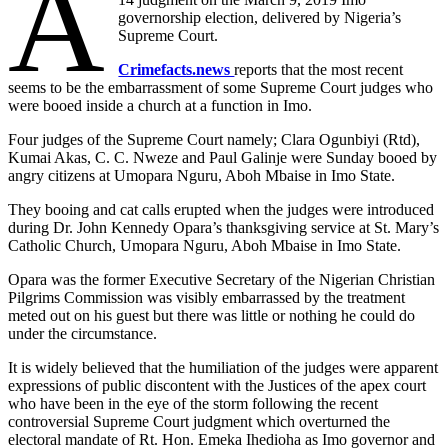
A
governorship election, delivered by Nigeria’s
Supreme Court.
Crimefacts.news
reports that the most recent
seems to be the embarrassment of some Supreme Court judges who
were booed inside a church at a function in Imo.
Four judges of the Supreme Court namely; Clara Ogunbiyi (Rtd),
Kumai Akas, C. C. Nweze and Paul Galinje were Sunday booed by
angry citizens at Umopara Nguru, Aboh Mbaise in Imo State.
They booing and cat calls erupted when the judges were introduced
during Dr. John Kennedy Opara’s thanksgiving service at St. Mary’s
Catholic Church, Umopara Nguru, Aboh Mbaise in Imo State.
Opara was the former Executive Secretary of the Nigerian Christian
Pilgrims Commission was visibly embarrassed by the treatment
meted out on his guest but there was little or nothing he could do
under the circumstance.
It is widely believed that the humiliation of the judges were apparent
expressions of public discontent with the Justices of the apex court
who have been in the eye of the storm following the recent
controversial Supreme Court judgment which overturned the
electoral mandate of Rt. Hon. Emeka Ihedioha as Imo governor and