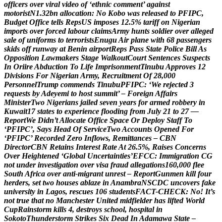
o
f
f
i
c
e
r
s
o
v
e
r
v
i
r
a
l
v
i
d
e
o
o
f
‘
e
t
h
n
i
c
c
o
m
m
e
n
t
’
a
g
a
i
n
s
t
m
o
t
o
r
i
s
t
N
1
.
3
2
b
n
a
l
l
o
c
a
t
i
o
n
:
N
o
K
o
b
o
w
a
s
r
e
l
e
a
s
e
d
t
o
P
F
I
P
C
,
B
u
d
g
e
t
O
f
f
i
c
e
t
e
l
l
s
R
e
p
s
U
S
i
m
p
o
s
e
s
1
2
.
5
%
t
a
r
i
f
f
o
n
N
i
g
e
r
i
a
n
i
m
p
o
r
t
s
o
v
e
r
f
o
r
c
e
d
l
a
b
o
u
r
c
l
a
i
m
s
A
r
m
y
h
u
n
t
s
s
o
l
d
i
e
r
o
v
e
r
a
l
l
e
g
e
d
s
a
l
e
o
f
u
n
i
f
o
r
m
s
t
o
t
e
r
r
o
r
i
s
t
s
E
n
u
g
u
A
i
r
p
l
a
n
e
w
i
t
h
6
8
p
a
s
s
e
n
g
e
r
s
s
k
i
d
s
o
f
f
r
u
n
w
a
y
a
t
B
e
n
i
n
a
i
r
p
o
r
t
R
e
p
s
P
a
s
s
S
t
a
t
e
P
o
l
i
c
e
B
i
l
l
A
s
O
p
p
o
s
i
t
i
o
n
L
a
w
m
a
k
e
r
s
S
t
a
g
e
W
a
l
k
o
u
t
C
o
u
r
t
S
e
n
t
e
n
c
e
s
S
u
s
p
e
c
t
s
I
n
O
r
i
i
r
e
A
b
d
u
c
t
i
o
n
T
o
L
i
f
e
I
m
p
r
i
s
o
n
m
e
n
t
T
i
n
u
b
u
A
p
p
r
o
v
e
s
1
2
D
i
v
i
s
i
o
n
s
F
o
r
N
i
g
e
r
i
a
n
A
r
m
y
,
R
e
c
r
u
i
t
m
e
n
t
O
f
2
8
,
0
0
0
P
e
r
s
o
n
n
e
l
T
r
u
m
p
c
o
m
m
e
n
d
s
T
i
n
u
b
u
P
F
I
P
C
:
‘
W
e
r
e
j
e
c
t
e
d
3
r
e
q
u
e
s
t
s
b
y
A
d
e
y
e
m
i
t
o
h
o
s
t
s
u
m
m
i
t
’
–
F
o
r
e
i
g
n
A
f
f
a
i
r
s
M
i
n
i
s
t
e
r
T
w
o
N
i
g
e
r
i
a
n
s
j
a
i
l
e
d
s
e
v
e
n
y
e
a
r
s
f
o
r
a
r
m
e
d
r
o
b
b
e
r
y
i
n
K
u
w
a
i
t
1
7
s
t
a
t
e
s
t
o
e
x
p
e
r
i
e
n
c
e
f
l
o
o
d
i
n
g
f
r
o
m
J
u
l
y
2
1
t
o
2
7
—
R
e
p
o
r
t
W
e
D
i
d
n
’
t
A
l
l
o
c
a
t
e
O
f
f
i
c
e
S
p
a
c
e
O
r
D
e
p
l
o
y
S
t
a
f
f
T
o
‘
P
F
I
P
C
’
,
S
a
y
s
H
e
a
d
O
f
S
e
r
v
i
c
e
T
w
o
A
c
c
o
u
n
t
s
O
p
e
n
e
d
F
o
r
‘
P
F
I
P
C
’
R
e
c
o
r
d
e
d
Z
e
r
o
I
n
f
l
o
w
s
,
R
e
m
i
t
t
a
n
c
e
s
–
C
B
N
D
i
r
e
c
t
o
r
C
B
N
R
e
t
a
i
n
s
I
n
t
e
r
e
s
t
R
a
t
e
A
t
2
6
.
5
%
,
R
a
i
s
e
s
C
o
n
c
e
r
n
s
O
v
e
r
H
e
i
g
h
t
e
n
e
d
‘
G
l
o
b
a
l
U
n
c
e
r
t
a
i
n
t
i
e
s
’
E
F
C
C
:
I
m
m
i
g
r
a
t
i
o
n
C
G
n
o
t
u
n
d
e
r
i
n
v
e
s
t
i
g
a
t
i
o
n
o
v
e
r
v
i
s
a
f
r
a
u
d
a
l
l
e
g
a
t
i
o
n
s
1
6
0
,
0
0
0
f
l
e
e
S
o
u
t
h
A
f
r
i
c
a
o
v
e
r
a
n
t
i
-
m
i
g
r
a
n
t
u
n
r
e
s
t
–
R
e
p
o
r
t
G
u
n
m
e
n
k
i
l
l
f
o
u
r
h
e
r
d
e
r
s
,
s
e
t
t
w
o
h
o
u
s
e
s
a
b
l
a
z
e
i
n
A
n
a
m
b
r
a
N
S
C
D
C
u
n
c
o
v
e
r
s
f
a
k
e
u
n
i
v
e
r
s
i
t
y
i
n
L
a
g
o
s
,
r
e
s
c
u
e
s
1
0
6
s
t
u
d
e
n
t
s
F
A
C
T
-
C
H
E
C
K
:
N
o
!
I
t
’
s
n
o
t
t
r
u
e
t
h
a
t
n
o
M
a
n
c
h
e
s
t
e
r
U
n
i
t
e
d
m
i
d
f
i
e
l
d
e
r
h
a
s
l
i
f
t
e
d
W
o
r
l
d
C
u
p
R
a
i
n
s
t
o
r
m
k
i
l
l
s
4
,
d
e
s
t
r
o
y
s
s
c
h
o
o
l
,
h
o
s
p
i
t
a
l
i
n
S
o
k
o
t
o
T
h
u
n
d
e
r
s
t
o
r
m
S
t
r
i
k
e
s
S
i
x
D
e
a
d
I
n
A
d
a
m
a
w
a
S
t
a
t
e
–