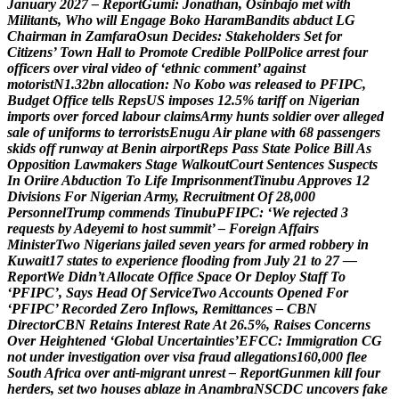
J
a
n
u
a
r
y
2
0
2
7
–
R
e
p
o
r
t
G
u
m
i
:
J
o
n
a
t
h
a
n
,
O
s
i
n
b
a
j
o
m
e
t
w
i
t
h
M
i
l
i
t
a
n
t
s
,
W
h
o
w
i
l
l
E
n
g
a
g
e
B
o
k
o
H
a
r
a
m
B
a
n
d
i
t
s
a
b
d
u
c
t
L
G
C
h
a
i
r
m
a
n
i
n
Z
a
m
f
a
r
a
O
s
u
n
D
e
c
i
d
e
s
:
S
t
a
k
e
h
o
l
d
e
r
s
S
e
t
f
o
r
C
i
t
i
z
e
n
s
’
T
o
w
n
H
a
l
l
t
o
P
r
o
m
o
t
e
C
r
e
d
i
b
l
e
P
o
l
l
P
o
l
i
c
e
a
r
r
e
s
t
f
o
u
r
o
f
f
i
c
e
r
s
o
v
e
r
v
i
r
a
l
v
i
d
e
o
o
f
‘
e
t
h
n
i
c
c
o
m
m
e
n
t
’
a
g
a
i
n
s
t
m
o
t
o
r
i
s
t
N
1
.
3
2
b
n
a
l
l
o
c
a
t
i
o
n
:
N
o
K
o
b
o
w
a
s
r
e
l
e
a
s
e
d
t
o
P
F
I
P
C
,
B
u
d
g
e
t
O
f
f
i
c
e
t
e
l
l
s
R
e
p
s
U
S
i
m
p
o
s
e
s
1
2
.
5
%
t
a
r
i
f
f
o
n
N
i
g
e
r
i
a
n
i
m
p
o
r
t
s
o
v
e
r
f
o
r
c
e
d
l
a
b
o
u
r
c
l
a
i
m
s
A
r
m
y
h
u
n
t
s
s
o
l
d
i
e
r
o
v
e
r
a
l
l
e
g
e
d
s
a
l
e
o
f
u
n
i
f
o
r
m
s
t
o
t
e
r
r
o
r
i
s
t
s
E
n
u
g
u
A
i
r
p
l
a
n
e
w
i
t
h
6
8
p
a
s
s
e
n
g
e
r
s
s
k
i
d
s
o
f
f
r
u
n
w
a
y
a
t
B
e
n
i
n
a
i
r
p
o
r
t
R
e
p
s
P
a
s
s
S
t
a
t
e
P
o
l
i
c
e
B
i
l
l
A
s
O
p
p
o
s
i
t
i
o
n
L
a
w
m
a
k
e
r
s
S
t
a
g
e
W
a
l
k
o
u
t
C
o
u
r
t
S
e
n
t
e
n
c
e
s
S
u
s
p
e
c
t
s
I
n
O
r
i
i
r
e
A
b
d
u
c
t
i
o
n
T
o
L
i
f
e
I
m
p
r
i
s
o
n
m
e
n
t
T
i
n
u
b
u
A
p
p
r
o
v
e
s
1
2
D
i
v
i
s
i
o
n
s
F
o
r
N
i
g
e
r
i
a
n
A
r
m
y
,
R
e
c
r
u
i
t
m
e
n
t
O
f
2
8
,
0
0
0
P
e
r
s
o
n
n
e
l
T
r
u
m
p
c
o
m
m
e
n
d
s
T
i
n
u
b
u
P
F
I
P
C
:
‘
W
e
r
e
j
e
c
t
e
d
3
r
e
q
u
e
s
t
s
b
y
A
d
e
y
e
m
i
t
o
h
o
s
t
s
u
m
m
i
t
’
–
F
o
r
e
i
g
n
A
f
f
a
i
r
s
M
i
n
i
s
t
e
r
T
w
o
N
i
g
e
r
i
a
n
s
j
a
i
l
e
d
s
e
v
e
n
y
e
a
r
s
f
o
r
a
r
m
e
d
r
o
b
b
e
r
y
i
n
K
u
w
a
i
t
1
7
s
t
a
t
e
s
t
o
e
x
p
e
r
i
e
n
c
e
f
l
o
o
d
i
n
g
f
r
o
m
J
u
l
y
2
1
t
o
2
7
—
R
e
p
o
r
t
W
e
D
i
d
n
’
t
A
l
l
o
c
a
t
e
O
f
f
i
c
e
S
p
a
c
e
O
r
D
e
p
l
o
y
S
t
a
f
f
T
o
‘
P
F
I
P
C
’
,
S
a
y
s
H
e
a
d
O
f
S
e
r
v
i
c
e
T
w
o
A
c
c
o
u
n
t
s
O
p
e
n
e
d
F
o
r
‘
P
F
I
P
C
’
R
e
c
o
r
d
e
d
Z
e
r
o
I
n
f
l
o
w
s
,
R
e
m
i
t
t
a
n
c
e
s
–
C
B
N
D
i
r
e
c
t
o
r
C
B
N
R
e
t
a
i
n
s
I
n
t
e
r
e
s
t
R
a
t
e
A
t
2
6
.
5
%
,
R
a
i
s
e
s
C
o
n
c
e
r
n
s
O
v
e
r
H
e
i
g
h
t
e
n
e
d
‘
G
l
o
b
a
l
U
n
c
e
r
t
a
i
n
t
i
e
s
’
E
F
C
C
:
I
m
m
i
g
r
a
t
i
o
n
C
G
n
o
t
u
n
d
e
r
i
n
v
e
s
t
i
g
a
t
i
o
n
o
v
e
r
v
i
s
a
f
r
a
u
d
a
l
l
e
g
a
t
i
o
n
s
1
6
0
,
0
0
0
f
l
e
e
S
o
u
t
h
A
f
r
i
c
a
o
v
e
r
a
n
t
i
-
m
i
g
r
a
n
t
u
n
r
e
s
t
–
R
e
p
o
r
t
G
u
n
m
e
n
k
i
l
l
f
o
u
r
h
e
r
d
e
r
s
,
s
e
t
t
w
o
h
o
u
s
e
s
a
b
l
a
z
e
i
n
A
n
a
m
b
r
a
N
S
C
D
C
u
n
c
o
v
e
r
s
f
a
k
e