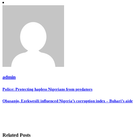
Link
Share
admin
Post
Police: Protecting hapless Nigerians from predators
navigation
Obasanjo, Ezekwesili influenced Nigeria’s corruption index – Buhari’s aide
Related Posts