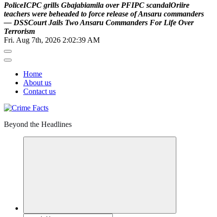
P
o
l
i
c
e
I
C
P
C
g
r
i
l
l
s
G
b
a
j
a
b
i
a
m
i
l
a
o
v
e
r
P
F
I
P
C
s
c
a
n
d
a
l
O
r
i
i
r
e
t
e
a
c
h
e
r
s
w
e
r
e
b
e
h
e
a
d
e
d
t
o
f
o
r
c
e
r
e
l
e
a
s
e
o
f
A
n
s
a
r
u
c
o
m
m
a
n
d
e
r
s
—
D
S
S
C
o
u
r
t
J
a
i
l
s
T
w
o
A
n
s
a
r
u
C
o
m
m
a
n
d
e
r
s
F
o
r
L
i
f
e
O
v
e
r
T
e
r
r
o
r
i
s
m
Fri. Aug 7th, 2026
2:02:40 AM
Home
About us
Contact us
Beyond the Headlines