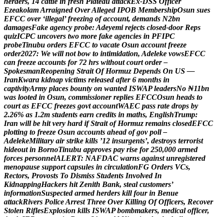
h
e
r
d
e
r
s
,
1
4
c
a
t
t
l
e
i
n
f
r
e
s
h
P
l
a
t
e
a
u
a
t
t
a
c
k
E
x
-
D
S
S
O
f
f
i
c
e
r
E
z
e
a
k
o
l
a
m
A
r
r
a
i
g
n
e
d
O
v
e
r
A
l
l
e
g
e
d
I
P
O
B
M
e
m
b
e
r
s
h
i
p
O
s
u
n
s
u
e
s
E
F
C
C
o
v
e
r
‘
i
l
l
e
g
a
l
’
f
r
e
e
z
i
n
g
o
f
a
c
c
o
u
n
t
,
d
e
m
a
n
d
s
N
2
b
n
d
a
m
a
g
e
s
F
a
k
e
a
g
e
n
c
y
p
r
o
b
e
:
A
d
e
y
e
m
i
r
e
j
e
c
t
s
c
l
o
s
e
d
-
d
o
o
r
R
e
p
s
q
u
i
z
I
C
P
C
u
n
c
o
v
e
r
s
t
w
o
m
o
r
e
f
a
k
e
a
g
e
n
c
i
e
s
i
n
P
F
I
P
C
p
r
o
b
e
T
i
n
u
b
u
o
r
d
e
r
s
E
F
C
C
t
o
v
a
c
a
t
e
O
s
u
n
a
c
c
o
u
n
t
f
r
e
e
z
e
o
r
d
e
r
2
0
2
7
:
W
e
w
i
l
l
n
o
t
b
o
w
t
o
i
n
t
i
m
i
d
a
t
i
o
n
,
A
d
e
l
e
k
e
v
o
w
s
E
F
C
C
c
a
n
f
r
e
e
z
e
a
c
c
o
u
n
t
s
f
o
r
7
2
h
r
s
w
i
t
h
o
u
t
c
o
u
r
t
o
r
d
e
r
–
S
p
o
k
e
s
m
a
n
R
e
o
p
e
n
i
n
g
S
t
r
a
i
t
O
f
H
o
r
m
u
z
D
e
p
e
n
d
s
O
n
U
S
—
I
r
a
n
K
w
a
r
a
k
i
d
n
a
p
v
i
c
t
i
m
s
r
e
l
e
a
s
e
d
a
f
t
e
r
6
m
o
n
t
h
s
i
n
c
a
p
t
i
v
i
t
y
A
r
m
y
p
l
a
c
e
s
b
o
u
n
t
y
o
n
w
a
n
t
e
d
I
S
W
A
P
l
e
a
d
e
r
s
N
o
₦
1
1
b
n
w
a
s
l
o
o
t
e
d
i
n
O
s
u
n
,
c
o
m
m
i
s
s
i
o
n
e
r
r
e
p
l
i
e
s
E
F
C
C
O
s
u
n
h
e
a
d
s
t
o
c
o
u
r
t
a
s
E
F
C
C
f
r
e
e
z
e
s
g
o
v
t
a
c
c
o
u
n
t
W
A
E
C
p
a
s
s
r
a
t
e
d
r
o
p
s
b
y
2
.
2
6
%
a
s
1
.
2
m
s
t
u
d
e
n
t
s
e
a
r
n
c
r
e
d
i
t
s
i
n
m
a
t
h
s
,
E
n
g
l
i
s
h
T
r
u
m
p
:
I
r
a
n
w
i
l
l
b
e
h
i
t
v
e
r
y
h
a
r
d
i
f
S
t
r
a
i
t
o
f
H
o
r
m
u
z
r
e
m
a
i
n
s
c
l
o
s
e
d
E
F
C
C
p
l
o
t
t
i
n
g
t
o
f
r
e
e
z
e
O
s
u
n
a
c
c
o
u
n
t
s
a
h
e
a
d
o
f
g
o
v
p
o
l
l
–
A
d
e
l
e
k
e
M
i
l
i
t
a
r
y
a
i
r
s
t
r
i
k
e
k
i
l
l
s
’
1
2
i
n
s
u
r
g
e
n
t
s
’
,
d
e
s
t
r
o
y
s
t
e
r
r
o
r
i
s
t
h
i
d
e
o
u
t
i
n
B
o
r
n
o
T
i
n
u
b
u
a
p
p
r
o
v
e
s
p
a
y
r
i
s
e
f
o
r
2
5
0
,
0
0
0
a
r
m
e
d
f
o
r
c
e
s
p
e
r
s
o
n
n
e
l
A
L
E
R
T
:
N
A
F
D
A
C
w
a
r
n
s
a
g
a
i
n
s
t
u
n
r
e
g
i
s
t
e
r
e
d
m
e
n
o
p
a
u
s
e
s
u
p
p
o
r
t
c
a
p
s
u
l
e
s
i
n
c
i
r
c
u
l
a
t
i
o
n
F
G
O
r
d
e
r
s
V
C
s
,
R
e
c
t
o
r
s
,
P
r
o
v
o
s
t
s
T
o
D
i
s
m
i
s
s
S
t
u
d
e
n
t
s
I
n
v
o
l
v
e
d
I
n
K
i
d
n
a
p
p
i
n
g
H
a
c
k
e
r
s
h
i
t
Z
e
n
i
t
h
B
a
n
k
,
s
t
e
a
l
c
u
s
t
o
m
e
r
s
’
i
n
f
o
r
m
a
t
i
o
n
S
u
s
p
e
c
t
e
d
a
r
m
e
d
h
e
r
d
e
r
s
k
i
l
l
f
o
u
r
i
n
B
e
n
u
e
a
t
t
a
c
k
R
i
v
e
r
s
P
o
l
i
c
e
A
r
r
e
s
t
T
h
r
e
e
O
v
e
r
K
i
l
l
i
n
g
O
f
O
f
f
i
c
e
r
s
,
R
e
c
o
v
e
r
S
t
o
l
e
n
R
i
f
l
e
s
E
x
p
l
o
s
i
o
n
k
i
l
l
s
I
S
W
A
P
b
o
m
b
m
a
k
e
r
s
,
m
e
d
i
c
a
l
o
f
f
i
c
e
r
,