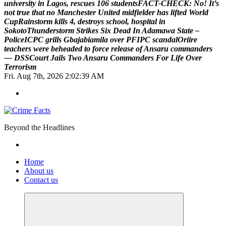
u
n
i
v
e
r
s
i
t
y
i
n
L
a
g
o
s
,
r
e
s
c
u
e
s
1
0
6
s
t
u
d
e
n
t
s
F
A
C
T
-
C
H
E
C
K
:
N
o
!
I
t
’
s
n
o
t
t
r
u
e
t
h
a
t
n
o
M
a
n
c
h
e
s
t
e
r
U
n
i
t
e
d
m
i
d
f
i
e
l
d
e
r
h
a
s
l
i
f
t
e
d
W
o
r
l
d
C
u
p
R
a
i
n
s
t
o
r
m
k
i
l
l
s
4
,
d
e
s
t
r
o
y
s
s
c
h
o
o
l
,
h
o
s
p
i
t
a
l
i
n
S
o
k
o
t
o
T
h
u
n
d
e
r
s
t
o
r
m
S
t
r
i
k
e
s
S
i
x
D
e
a
d
I
n
A
d
a
m
a
w
a
S
t
a
t
e
–
P
o
l
i
c
e
I
C
P
C
g
r
i
l
l
s
G
b
a
j
a
b
i
a
m
i
l
a
o
v
e
r
P
F
I
P
C
s
c
a
n
d
a
l
O
r
i
i
r
e
t
e
a
c
h
e
r
s
w
e
r
e
b
e
h
e
a
d
e
d
t
o
f
o
r
c
e
r
e
l
e
a
s
e
o
f
A
n
s
a
r
u
c
o
m
m
a
n
d
e
r
s
—
D
S
S
C
o
u
r
t
J
a
i
l
s
T
w
o
A
n
s
a
r
u
C
o
m
m
a
n
d
e
r
s
F
o
r
L
i
f
e
O
v
e
r
T
e
r
r
o
r
i
s
m
Fri. Aug 7th, 2026
2:02:40 AM
Beyond the Headlines
Home
About us
Contact us