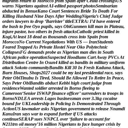
m
i
g
r
a
n
t
s
r
e
t
u
r
n
t
o
M
o
r
o
c
c
o
f
r
o
m
S
p
a
i
n
a
f
t
e
r
C
e
u
t
a
c
r
o
s
s
i
n
g
s
U
S
w
a
r
n
s
N
i
g
e
r
i
a
n
s
a
g
a
i
n
s
t
A
I
-
e
d
i
t
e
d
p
a
s
s
p
o
r
t
p
h
o
t
o
s
S
e
m
i
n
a
r
i
a
n
a
b
d
u
c
t
e
d
i
n
B
e
n
u
e
K
a
n
o
C
o
u
r
t
S
e
n
t
e
n
c
e
s
B
r
i
d
e
T
o
D
e
a
t
h
F
o
r
K
i
l
l
i
n
g
H
u
s
b
a
n
d
N
i
n
e
D
a
y
s
A
f
t
e
r
W
e
d
d
i
n
g
N
i
g
e
r
i
a
’
s
C
h
i
e
f
J
u
d
g
e
o
r
d
e
r
s
l
a
w
y
e
r
s
t
o
d
r
o
p
‘
B
a
r
r
i
s
t
e
r
’
t
i
t
l
e
E
X
T
R
A
:
I
’
d
h
a
v
e
e
n
t
e
r
e
d
t
h
e
b
u
s
h
t
o
f
r
e
e
O
y
o
p
u
p
i
l
s
,
s
a
y
s
O
b
i
G
u
n
m
e
n
k
i
l
l
m
a
n
i
n
P
l
a
t
e
a
u
,
i
n
j
u
r
e
p
a
s
t
o
r
,
t
w
o
o
t
h
e
r
s
i
n
f
r
e
s
h
a
t
t
a
c
k
s
C
a
t
h
o
l
i
c
p
r
i
e
s
t
k
i
l
l
e
d
i
n
K
o
g
i
,
A
t
l
e
a
s
t
1
8
d
e
a
d
a
s
t
h
o
u
s
a
n
d
s
c
r
o
s
s
i
n
t
o
S
p
a
i
n
f
r
o
m
M
o
r
o
c
c
o
N
o
C
u
r
r
e
n
t
N
e
g
o
t
i
a
t
i
o
n
s
W
i
t
h
U
S
—
I
r
a
n
S
t
u
d
e
n
t
s
F
e
a
r
e
d
T
r
a
p
p
e
d
A
s
P
r
i
v
a
t
e
H
o
s
t
e
l
N
e
a
r
O
k
o
P
o
l
y
t
e
c
h
n
i
c
C
o
l
l
a
p
s
e
s
F
G
d
e
m
a
n
d
s
p
r
o
b
e
a
s
N
i
g
e
r
i
a
n
m
a
n
d
i
e
s
i
n
S
o
u
t
h
A
f
r
i
c
a
n
p
o
l
i
c
e
o
p
e
r
a
t
i
o
n
S
u
s
p
e
c
t
e
d
H
o
o
d
l
u
m
s
C
a
r
t
A
w
a
y
P
V
C
s
A
t
D
i
s
t
r
i
b
u
t
i
o
n
C
e
n
t
r
e
I
n
O
s
u
n
4
k
i
l
l
e
d
a
s
b
a
n
d
i
t
s
i
n
m
i
l
i
t
a
r
y
u
n
i
f
o
r
m
a
t
t
a
c
k
S
o
k
o
t
o
c
o
m
m
u
n
i
t
y
B
a
n
d
i
t
s
K
i
l
l
3
0
I
n
F
r
e
s
h
K
a
d
u
n
a
A
t
t
a
c
k
,
B
u
r
n
H
o
u
s
e
s
,
S
h
o
p
s
2
0
2
7
c
o
u
l
d
b
e
m
y
l
a
s
t
p
r
e
s
i
d
e
n
t
i
a
l
r
a
c
e
,
s
a
y
s
P
e
t
e
r
O
b
i
T
i
n
u
b
u
I
s
T
i
r
e
d
,
S
h
o
u
l
d
B
e
A
l
l
o
w
e
d
T
o
R
e
t
i
r
e
I
n
P
e
a
c
e
,
S
a
y
s
P
e
t
e
r
O
b
i
B
a
n
d
i
t
s
a
b
d
u
c
t
K
e
b
b
i
h
i
g
h
c
o
u
r
t
j
u
d
g
e
f
r
o
m
r
e
s
i
d
e
n
c
e
W
a
n
t
e
d
s
o
l
d
i
e
r
a
r
r
e
s
t
e
d
i
n
B
o
r
n
o
f
l
e
e
i
n
g
t
o
C
a
m
e
r
o
o
n
‘
S
e
n
i
o
r
I
S
W
A
P
f
i
n
a
n
c
e
o
f
f
i
c
e
r
’
s
u
r
r
e
n
d
e
r
s
t
o
t
r
o
o
p
s
i
n
B
o
r
n
o
N
D
L
E
A
a
r
r
e
s
t
s
L
a
g
o
s
b
u
s
i
n
e
s
s
m
a
n
o
v
e
r
3
.
3
k
g
c
o
c
a
i
n
e
b
o
u
n
d
f
o
r
U
K
L
e
a
d
e
r
s
h
i
p
i
n
P
o
l
i
c
i
n
g
I
s
D
e
m
o
n
s
t
r
a
t
e
d
T
h
r
o
u
g
h
A
c
t
i
o
n
U
S
l
a
w
m
a
k
e
r
a
s
k
s
N
i
g
e
r
i
a
n
g
o
v
e
r
n
m
e
n
t
t
o
r
e
l
e
a
s
e
N
n
a
m
d
i
K
a
n
u
I
r
a
n
s
a
y
s
w
a
r
t
o
e
x
p
a
n
d
f
u
r
t
h
e
r
i
f
U
S
a
t
t
a
c
k
s
c
o
n
t
i
n
u
e
S
E
R
A
P
s
u
e
s
N
N
P
C
L
o
v
e
r
‘
f
a
i
l
u
r
e
t
o
a
c
c
o
u
n
t
f
o
r
₦
2
1
1
t
r
n
o
i
l
m
o
n
e
y
’
1
6
m
i
l
l
i
o
n
N
i
g
e
r
i
a
n
s
t
o
f
a
c
e
h
u
n
g
e
r
c
r
i
s
i
s
b
y