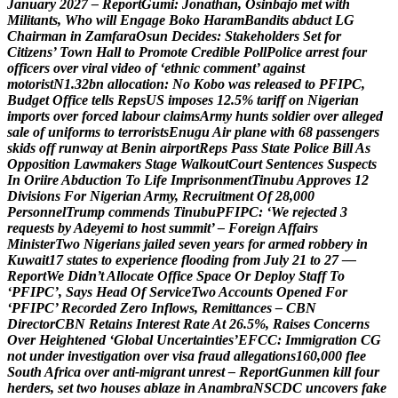
J
a
n
u
a
r
y
2
0
2
7
–
R
e
p
o
r
t
G
u
m
i
:
J
o
n
a
t
h
a
n
,
O
s
i
n
b
a
j
o
m
e
t
w
i
t
h
M
i
l
i
t
a
n
t
s
,
W
h
o
w
i
l
l
E
n
g
a
g
e
B
o
k
o
H
a
r
a
m
B
a
n
d
i
t
s
a
b
d
u
c
t
L
G
C
h
a
i
r
m
a
n
i
n
Z
a
m
f
a
r
a
O
s
u
n
D
e
c
i
d
e
s
:
S
t
a
k
e
h
o
l
d
e
r
s
S
e
t
f
o
r
C
i
t
i
z
e
n
s
’
T
o
w
n
H
a
l
l
t
o
P
r
o
m
o
t
e
C
r
e
d
i
b
l
e
P
o
l
l
P
o
l
i
c
e
a
r
r
e
s
t
f
o
u
r
o
f
f
i
c
e
r
s
o
v
e
r
v
i
r
a
l
v
i
d
e
o
o
f
‘
e
t
h
n
i
c
c
o
m
m
e
n
t
’
a
g
a
i
n
s
t
m
o
t
o
r
i
s
t
N
1
.
3
2
b
n
a
l
l
o
c
a
t
i
o
n
:
N
o
K
o
b
o
w
a
s
r
e
l
e
a
s
e
d
t
o
P
F
I
P
C
,
B
u
d
g
e
t
O
f
f
i
c
e
t
e
l
l
s
R
e
p
s
U
S
i
m
p
o
s
e
s
1
2
.
5
%
t
a
r
i
f
f
o
n
N
i
g
e
r
i
a
n
i
m
p
o
r
t
s
o
v
e
r
f
o
r
c
e
d
l
a
b
o
u
r
c
l
a
i
m
s
A
r
m
y
h
u
n
t
s
s
o
l
d
i
e
r
o
v
e
r
a
l
l
e
g
e
d
s
a
l
e
o
f
u
n
i
f
o
r
m
s
t
o
t
e
r
r
o
r
i
s
t
s
E
n
u
g
u
A
i
r
p
l
a
n
e
w
i
t
h
6
8
p
a
s
s
e
n
g
e
r
s
s
k
i
d
s
o
f
f
r
u
n
w
a
y
a
t
B
e
n
i
n
a
i
r
p
o
r
t
R
e
p
s
P
a
s
s
S
t
a
t
e
P
o
l
i
c
e
B
i
l
l
A
s
O
p
p
o
s
i
t
i
o
n
L
a
w
m
a
k
e
r
s
S
t
a
g
e
W
a
l
k
o
u
t
C
o
u
r
t
S
e
n
t
e
n
c
e
s
S
u
s
p
e
c
t
s
I
n
O
r
i
i
r
e
A
b
d
u
c
t
i
o
n
T
o
L
i
f
e
I
m
p
r
i
s
o
n
m
e
n
t
T
i
n
u
b
u
A
p
p
r
o
v
e
s
1
2
D
i
v
i
s
i
o
n
s
F
o
r
N
i
g
e
r
i
a
n
A
r
m
y
,
R
e
c
r
u
i
t
m
e
n
t
O
f
2
8
,
0
0
0
P
e
r
s
o
n
n
e
l
T
r
u
m
p
c
o
m
m
e
n
d
s
T
i
n
u
b
u
P
F
I
P
C
:
‘
W
e
r
e
j
e
c
t
e
d
3
r
e
q
u
e
s
t
s
b
y
A
d
e
y
e
m
i
t
o
h
o
s
t
s
u
m
m
i
t
’
–
F
o
r
e
i
g
n
A
f
f
a
i
r
s
M
i
n
i
s
t
e
r
T
w
o
N
i
g
e
r
i
a
n
s
j
a
i
l
e
d
s
e
v
e
n
y
e
a
r
s
f
o
r
a
r
m
e
d
r
o
b
b
e
r
y
i
n
K
u
w
a
i
t
1
7
s
t
a
t
e
s
t
o
e
x
p
e
r
i
e
n
c
e
f
l
o
o
d
i
n
g
f
r
o
m
J
u
l
y
2
1
t
o
2
7
—
R
e
p
o
r
t
W
e
D
i
d
n
’
t
A
l
l
o
c
a
t
e
O
f
f
i
c
e
S
p
a
c
e
O
r
D
e
p
l
o
y
S
t
a
f
f
T
o
‘
P
F
I
P
C
’
,
S
a
y
s
H
e
a
d
O
f
S
e
r
v
i
c
e
T
w
o
A
c
c
o
u
n
t
s
O
p
e
n
e
d
F
o
r
‘
P
F
I
P
C
’
R
e
c
o
r
d
e
d
Z
e
r
o
I
n
f
l
o
w
s
,
R
e
m
i
t
t
a
n
c
e
s
–
C
B
N
D
i
r
e
c
t
o
r
C
B
N
R
e
t
a
i
n
s
I
n
t
e
r
e
s
t
R
a
t
e
A
t
2
6
.
5
%
,
R
a
i
s
e
s
C
o
n
c
e
r
n
s
O
v
e
r
H
e
i
g
h
t
e
n
e
d
‘
G
l
o
b
a
l
U
n
c
e
r
t
a
i
n
t
i
e
s
’
E
F
C
C
:
I
m
m
i
g
r
a
t
i
o
n
C
G
n
o
t
u
n
d
e
r
i
n
v
e
s
t
i
g
a
t
i
o
n
o
v
e
r
v
i
s
a
f
r
a
u
d
a
l
l
e
g
a
t
i
o
n
s
1
6
0
,
0
0
0
f
l
e
e
S
o
u
t
h
A
f
r
i
c
a
o
v
e
r
a
n
t
i
-
m
i
g
r
a
n
t
u
n
r
e
s
t
–
R
e
p
o
r
t
G
u
n
m
e
n
k
i
l
l
f
o
u
r
h
e
r
d
e
r
s
,
s
e
t
t
w
o
h
o
u
s
e
s
a
b
l
a
z
e
i
n
A
n
a
m
b
r
a
N
S
C
D
C
u
n
c
o
v
e
r
s
f
a
k
e