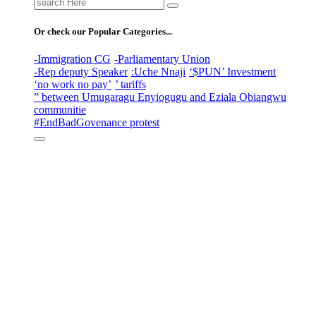
Search
for:
Or check our Popular Categories...
-Immigration CG
-Parliamentary Union
-Rep deputy Speaker
:Uche Nnaji
‘$PUN’ Investment
‘no work no pay’
’ tariffs
” between Umugaragu Enyiogugu and Eziala Obiangwu
communitie
#EndBadGovenance protest