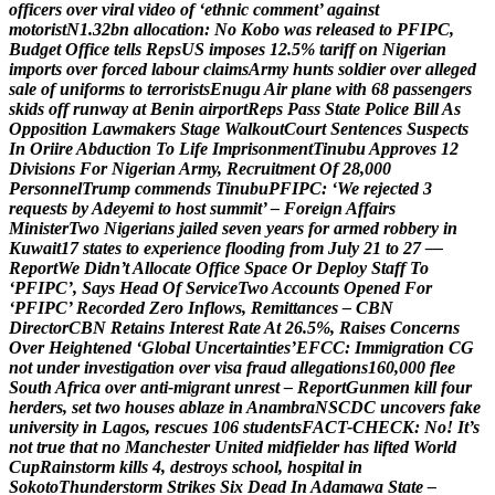
o
f
f
i
c
e
r
s
o
v
e
r
v
i
r
a
l
v
i
d
e
o
o
f
‘
e
t
h
n
i
c
c
o
m
m
e
n
t
’
a
g
a
i
n
s
t
m
o
t
o
r
i
s
t
N
1
.
3
2
b
n
a
l
l
o
c
a
t
i
o
n
:
N
o
K
o
b
o
w
a
s
r
e
l
e
a
s
e
d
t
o
P
F
I
P
C
,
B
u
d
g
e
t
O
f
f
i
c
e
t
e
l
l
s
R
e
p
s
U
S
i
m
p
o
s
e
s
1
2
.
5
%
t
a
r
i
f
f
o
n
N
i
g
e
r
i
a
n
i
m
p
o
r
t
s
o
v
e
r
f
o
r
c
e
d
l
a
b
o
u
r
c
l
a
i
m
s
A
r
m
y
h
u
n
t
s
s
o
l
d
i
e
r
o
v
e
r
a
l
l
e
g
e
d
s
a
l
e
o
f
u
n
i
f
o
r
m
s
t
o
t
e
r
r
o
r
i
s
t
s
E
n
u
g
u
A
i
r
p
l
a
n
e
w
i
t
h
6
8
p
a
s
s
e
n
g
e
r
s
s
k
i
d
s
o
f
f
r
u
n
w
a
y
a
t
B
e
n
i
n
a
i
r
p
o
r
t
R
e
p
s
P
a
s
s
S
t
a
t
e
P
o
l
i
c
e
B
i
l
l
A
s
O
p
p
o
s
i
t
i
o
n
L
a
w
m
a
k
e
r
s
S
t
a
g
e
W
a
l
k
o
u
t
C
o
u
r
t
S
e
n
t
e
n
c
e
s
S
u
s
p
e
c
t
s
I
n
O
r
i
i
r
e
A
b
d
u
c
t
i
o
n
T
o
L
i
f
e
I
m
p
r
i
s
o
n
m
e
n
t
T
i
n
u
b
u
A
p
p
r
o
v
e
s
1
2
D
i
v
i
s
i
o
n
s
F
o
r
N
i
g
e
r
i
a
n
A
r
m
y
,
R
e
c
r
u
i
t
m
e
n
t
O
f
2
8
,
0
0
0
P
e
r
s
o
n
n
e
l
T
r
u
m
p
c
o
m
m
e
n
d
s
T
i
n
u
b
u
P
F
I
P
C
:
‘
W
e
r
e
j
e
c
t
e
d
3
r
e
q
u
e
s
t
s
b
y
A
d
e
y
e
m
i
t
o
h
o
s
t
s
u
m
m
i
t
’
–
F
o
r
e
i
g
n
A
f
f
a
i
r
s
M
i
n
i
s
t
e
r
T
w
o
N
i
g
e
r
i
a
n
s
j
a
i
l
e
d
s
e
v
e
n
y
e
a
r
s
f
o
r
a
r
m
e
d
r
o
b
b
e
r
y
i
n
K
u
w
a
i
t
1
7
s
t
a
t
e
s
t
o
e
x
p
e
r
i
e
n
c
e
f
l
o
o
d
i
n
g
f
r
o
m
J
u
l
y
2
1
t
o
2
7
—
R
e
p
o
r
t
W
e
D
i
d
n
’
t
A
l
l
o
c
a
t
e
O
f
f
i
c
e
S
p
a
c
e
O
r
D
e
p
l
o
y
S
t
a
f
f
T
o
‘
P
F
I
P
C
’
,
S
a
y
s
H
e
a
d
O
f
S
e
r
v
i
c
e
T
w
o
A
c
c
o
u
n
t
s
O
p
e
n
e
d
F
o
r
‘
P
F
I
P
C
’
R
e
c
o
r
d
e
d
Z
e
r
o
I
n
f
l
o
w
s
,
R
e
m
i
t
t
a
n
c
e
s
–
C
B
N
D
i
r
e
c
t
o
r
C
B
N
R
e
t
a
i
n
s
I
n
t
e
r
e
s
t
R
a
t
e
A
t
2
6
.
5
%
,
R
a
i
s
e
s
C
o
n
c
e
r
n
s
O
v
e
r
H
e
i
g
h
t
e
n
e
d
‘
G
l
o
b
a
l
U
n
c
e
r
t
a
i
n
t
i
e
s
’
E
F
C
C
:
I
m
m
i
g
r
a
t
i
o
n
C
G
n
o
t
u
n
d
e
r
i
n
v
e
s
t
i
g
a
t
i
o
n
o
v
e
r
v
i
s
a
f
r
a
u
d
a
l
l
e
g
a
t
i
o
n
s
1
6
0
,
0
0
0
f
l
e
e
S
o
u
t
h
A
f
r
i
c
a
o
v
e
r
a
n
t
i
-
m
i
g
r
a
n
t
u
n
r
e
s
t
–
R
e
p
o
r
t
G
u
n
m
e
n
k
i
l
l
f
o
u
r
h
e
r
d
e
r
s
,
s
e
t
t
w
o
h
o
u
s
e
s
a
b
l
a
z
e
i
n
A
n
a
m
b
r
a
N
S
C
D
C
u
n
c
o
v
e
r
s
f
a
k
e
u
n
i
v
e
r
s
i
t
y
i
n
L
a
g
o
s
,
r
e
s
c
u
e
s
1
0
6
s
t
u
d
e
n
t
s
F
A
C
T
-
C
H
E
C
K
:
N
o
!
I
t
’
s
n
o
t
t
r
u
e
t
h
a
t
n
o
M
a
n
c
h
e
s
t
e
r
U
n
i
t
e
d
m
i
d
f
i
e
l
d
e
r
h
a
s
l
i
f
t
e
d
W
o
r
l
d
C
u
p
R
a
i
n
s
t
o
r
m
k
i
l
l
s
4
,
d
e
s
t
r
o
y
s
s
c
h
o
o
l
,
h
o
s
p
i
t
a
l
i
n
S
o
k
o
t
o
T
h
u
n
d
e
r
s
t
o
r
m
S
t
r
i
k
e
s
S
i
x
D
e
a
d
I
n
A
d
a
m
a
w
a
S
t
a
t
e
–