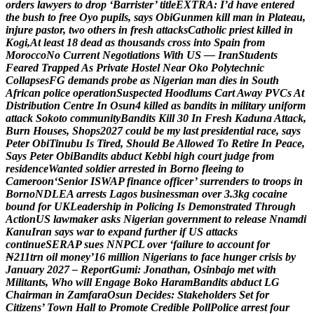
o
r
d
e
r
s
l
a
w
y
e
r
s
t
o
d
r
o
p
‘
B
a
r
r
i
s
t
e
r
’
t
i
t
l
e
E
X
T
R
A
:
I
’
d
h
a
v
e
e
n
t
e
r
e
d
t
h
e
b
u
s
h
t
o
f
r
e
e
O
y
o
p
u
p
i
l
s
,
s
a
y
s
O
b
i
G
u
n
m
e
n
k
i
l
l
m
a
n
i
n
P
l
a
t
e
a
u
,
i
n
j
u
r
e
p
a
s
t
o
r
,
t
w
o
o
t
h
e
r
s
i
n
f
r
e
s
h
a
t
t
a
c
k
s
C
a
t
h
o
l
i
c
p
r
i
e
s
t
k
i
l
l
e
d
i
n
K
o
g
i
,
A
t
l
e
a
s
t
1
8
d
e
a
d
a
s
t
h
o
u
s
a
n
d
s
c
r
o
s
s
i
n
t
o
S
p
a
i
n
f
r
o
m
M
o
r
o
c
c
o
N
o
C
u
r
r
e
n
t
N
e
g
o
t
i
a
t
i
o
n
s
W
i
t
h
U
S
—
I
r
a
n
S
t
u
d
e
n
t
s
F
e
a
r
e
d
T
r
a
p
p
e
d
A
s
P
r
i
v
a
t
e
H
o
s
t
e
l
N
e
a
r
O
k
o
P
o
l
y
t
e
c
h
n
i
c
C
o
l
l
a
p
s
e
s
F
G
d
e
m
a
n
d
s
p
r
o
b
e
a
s
N
i
g
e
r
i
a
n
m
a
n
d
i
e
s
i
n
S
o
u
t
h
A
f
r
i
c
a
n
p
o
l
i
c
e
o
p
e
r
a
t
i
o
n
S
u
s
p
e
c
t
e
d
H
o
o
d
l
u
m
s
C
a
r
t
A
w
a
y
P
V
C
s
A
t
D
i
s
t
r
i
b
u
t
i
o
n
C
e
n
t
r
e
I
n
O
s
u
n
4
k
i
l
l
e
d
a
s
b
a
n
d
i
t
s
i
n
m
i
l
i
t
a
r
y
u
n
i
f
o
r
m
a
t
t
a
c
k
S
o
k
o
t
o
c
o
m
m
u
n
i
t
y
B
a
n
d
i
t
s
K
i
l
l
3
0
I
n
F
r
e
s
h
K
a
d
u
n
a
A
t
t
a
c
k
,
B
u
r
n
H
o
u
s
e
s
,
S
h
o
p
s
2
0
2
7
c
o
u
l
d
b
e
m
y
l
a
s
t
p
r
e
s
i
d
e
n
t
i
a
l
r
a
c
e
,
s
a
y
s
P
e
t
e
r
O
b
i
T
i
n
u
b
u
I
s
T
i
r
e
d
,
S
h
o
u
l
d
B
e
A
l
l
o
w
e
d
T
o
R
e
t
i
r
e
I
n
P
e
a
c
e
,
S
a
y
s
P
e
t
e
r
O
b
i
B
a
n
d
i
t
s
a
b
d
u
c
t
K
e
b
b
i
h
i
g
h
c
o
u
r
t
j
u
d
g
e
f
r
o
m
r
e
s
i
d
e
n
c
e
W
a
n
t
e
d
s
o
l
d
i
e
r
a
r
r
e
s
t
e
d
i
n
B
o
r
n
o
f
l
e
e
i
n
g
t
o
C
a
m
e
r
o
o
n
‘
S
e
n
i
o
r
I
S
W
A
P
f
i
n
a
n
c
e
o
f
f
i
c
e
r
’
s
u
r
r
e
n
d
e
r
s
t
o
t
r
o
o
p
s
i
n
B
o
r
n
o
N
D
L
E
A
a
r
r
e
s
t
s
L
a
g
o
s
b
u
s
i
n
e
s
s
m
a
n
o
v
e
r
3
.
3
k
g
c
o
c
a
i
n
e
b
o
u
n
d
f
o
r
U
K
L
e
a
d
e
r
s
h
i
p
i
n
P
o
l
i
c
i
n
g
I
s
D
e
m
o
n
s
t
r
a
t
e
d
T
h
r
o
u
g
h
A
c
t
i
o
n
U
S
l
a
w
m
a
k
e
r
a
s
k
s
N
i
g
e
r
i
a
n
g
o
v
e
r
n
m
e
n
t
t
o
r
e
l
e
a
s
e
N
n
a
m
d
i
K
a
n
u
I
r
a
n
s
a
y
s
w
a
r
t
o
e
x
p
a
n
d
f
u
r
t
h
e
r
i
f
U
S
a
t
t
a
c
k
s
c
o
n
t
i
n
u
e
S
E
R
A
P
s
u
e
s
N
N
P
C
L
o
v
e
r
‘
f
a
i
l
u
r
e
t
o
a
c
c
o
u
n
t
f
o
r
₦
2
1
1
t
r
n
o
i
l
m
o
n
e
y
’
1
6
m
i
l
l
i
o
n
N
i
g
e
r
i
a
n
s
t
o
f
a
c
e
h
u
n
g
e
r
c
r
i
s
i
s
b
y
J
a
n
u
a
r
y
2
0
2
7
–
R
e
p
o
r
t
G
u
m
i
:
J
o
n
a
t
h
a
n
,
O
s
i
n
b
a
j
o
m
e
t
w
i
t
h
M
i
l
i
t
a
n
t
s
,
W
h
o
w
i
l
l
E
n
g
a
g
e
B
o
k
o
H
a
r
a
m
B
a
n
d
i
t
s
a
b
d
u
c
t
L
G
C
h
a
i
r
m
a
n
i
n
Z
a
m
f
a
r
a
O
s
u
n
D
e
c
i
d
e
s
:
S
t
a
k
e
h
o
l
d
e
r
s
S
e
t
f
o
r
C
i
t
i
z
e
n
s
’
T
o
w
n
H
a
l
l
t
o
P
r
o
m
o
t
e
C
r
e
d
i
b
l
e
P
o
l
l
P
o
l
i
c
e
a
r
r
e
s
t
f
o
u
r