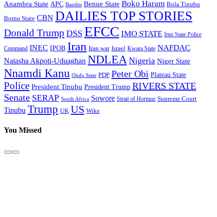
Boko Haram
Anambra State
Benue State
APC
Bola Tinubu
Bandits
DAILIES TOP STORIES
CBN
Borno State
EFCC
Donald Trump
DSS
IMO STATE
Imo State Police
Iran
NAFDAC
INEC
IPOB
Iran war
Israel
Command
Kwara State
NDLEA
Nigeria
Natasha Akpoti-Uduaghan
Niger State
Nnamdi Kanu
Peter Obi
Plateau State
PDP
Ondo State
Police
RIVERS STATE
President Tinubu
President Trump
Senate
SERAP
Sowore
Supreme Court
Strait of Hormuz
South Africa
Trump
US
Tinubu
Wike
UK
You Missed