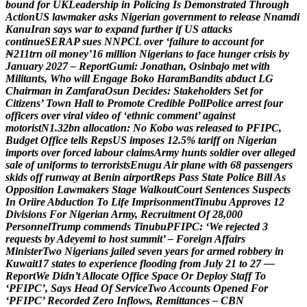
b
o
u
n
d
f
o
r
U
K
L
e
a
d
e
r
s
h
i
p
i
n
P
o
l
i
c
i
n
g
I
s
D
e
m
o
n
s
t
r
a
t
e
d
T
h
r
o
u
g
h
A
c
t
i
o
n
U
S
l
a
w
m
a
k
e
r
a
s
k
s
N
i
g
e
r
i
a
n
g
o
v
e
r
n
m
e
n
t
t
o
r
e
l
e
a
s
e
N
n
a
m
d
i
K
a
n
u
I
r
a
n
s
a
y
s
w
a
r
t
o
e
x
p
a
n
d
f
u
r
t
h
e
r
i
f
U
S
a
t
t
a
c
k
s
c
o
n
t
i
n
u
e
S
E
R
A
P
s
u
e
s
N
N
P
C
L
o
v
e
r
‘
f
a
i
l
u
r
e
t
o
a
c
c
o
u
n
t
f
o
r
₦
2
1
1
t
r
n
o
i
l
m
o
n
e
y
’
1
6
m
i
l
l
i
o
n
N
i
g
e
r
i
a
n
s
t
o
f
a
c
e
h
u
n
g
e
r
c
r
i
s
i
s
b
y
J
a
n
u
a
r
y
2
0
2
7
–
R
e
p
o
r
t
G
u
m
i
:
J
o
n
a
t
h
a
n
,
O
s
i
n
b
a
j
o
m
e
t
w
i
t
h
M
i
l
i
t
a
n
t
s
,
W
h
o
w
i
l
l
E
n
g
a
g
e
B
o
k
o
H
a
r
a
m
B
a
n
d
i
t
s
a
b
d
u
c
t
L
G
C
h
a
i
r
m
a
n
i
n
Z
a
m
f
a
r
a
O
s
u
n
D
e
c
i
d
e
s
:
S
t
a
k
e
h
o
l
d
e
r
s
S
e
t
f
o
r
C
i
t
i
z
e
n
s
’
T
o
w
n
H
a
l
l
t
o
P
r
o
m
o
t
e
C
r
e
d
i
b
l
e
P
o
l
l
P
o
l
i
c
e
a
r
r
e
s
t
f
o
u
r
o
f
f
i
c
e
r
s
o
v
e
r
v
i
r
a
l
v
i
d
e
o
o
f
‘
e
t
h
n
i
c
c
o
m
m
e
n
t
’
a
g
a
i
n
s
t
m
o
t
o
r
i
s
t
N
1
.
3
2
b
n
a
l
l
o
c
a
t
i
o
n
:
N
o
K
o
b
o
w
a
s
r
e
l
e
a
s
e
d
t
o
P
F
I
P
C
,
B
u
d
g
e
t
O
f
f
i
c
e
t
e
l
l
s
R
e
p
s
U
S
i
m
p
o
s
e
s
1
2
.
5
%
t
a
r
i
f
f
o
n
N
i
g
e
r
i
a
n
i
m
p
o
r
t
s
o
v
e
r
f
o
r
c
e
d
l
a
b
o
u
r
c
l
a
i
m
s
A
r
m
y
h
u
n
t
s
s
o
l
d
i
e
r
o
v
e
r
a
l
l
e
g
e
d
s
a
l
e
o
f
u
n
i
f
o
r
m
s
t
o
t
e
r
r
o
r
i
s
t
s
E
n
u
g
u
A
i
r
p
l
a
n
e
w
i
t
h
6
8
p
a
s
s
e
n
g
e
r
s
s
k
i
d
s
o
f
f
r
u
n
w
a
y
a
t
B
e
n
i
n
a
i
r
p
o
r
t
R
e
p
s
P
a
s
s
S
t
a
t
e
P
o
l
i
c
e
B
i
l
l
A
s
O
p
p
o
s
i
t
i
o
n
L
a
w
m
a
k
e
r
s
S
t
a
g
e
W
a
l
k
o
u
t
C
o
u
r
t
S
e
n
t
e
n
c
e
s
S
u
s
p
e
c
t
s
I
n
O
r
i
i
r
e
A
b
d
u
c
t
i
o
n
T
o
L
i
f
e
I
m
p
r
i
s
o
n
m
e
n
t
T
i
n
u
b
u
A
p
p
r
o
v
e
s
1
2
D
i
v
i
s
i
o
n
s
F
o
r
N
i
g
e
r
i
a
n
A
r
m
y
,
R
e
c
r
u
i
t
m
e
n
t
O
f
2
8
,
0
0
0
P
e
r
s
o
n
n
e
l
T
r
u
m
p
c
o
m
m
e
n
d
s
T
i
n
u
b
u
P
F
I
P
C
:
‘
W
e
r
e
j
e
c
t
e
d
3
r
e
q
u
e
s
t
s
b
y
A
d
e
y
e
m
i
t
o
h
o
s
t
s
u
m
m
i
t
’
–
F
o
r
e
i
g
n
A
f
f
a
i
r
s
M
i
n
i
s
t
e
r
T
w
o
N
i
g
e
r
i
a
n
s
j
a
i
l
e
d
s
e
v
e
n
y
e
a
r
s
f
o
r
a
r
m
e
d
r
o
b
b
e
r
y
i
n
K
u
w
a
i
t
1
7
s
t
a
t
e
s
t
o
e
x
p
e
r
i
e
n
c
e
f
l
o
o
d
i
n
g
f
r
o
m
J
u
l
y
2
1
t
o
2
7
—
R
e
p
o
r
t
W
e
D
i
d
n
’
t
A
l
l
o
c
a
t
e
O
f
f
i
c
e
S
p
a
c
e
O
r
D
e
p
l
o
y
S
t
a
f
f
T
o
‘
P
F
I
P
C
’
,
S
a
y
s
H
e
a
d
O
f
S
e
r
v
i
c
e
T
w
o
A
c
c
o
u
n
t
s
O
p
e
n
e
d
F
o
r
‘
P
F
I
P
C
’
R
e
c
o
r
d
e
d
Z
e
r
o
I
n
f
l
o
w
s
,
R
e
m
i
t
t
a
n
c
e
s
–
C
B
N