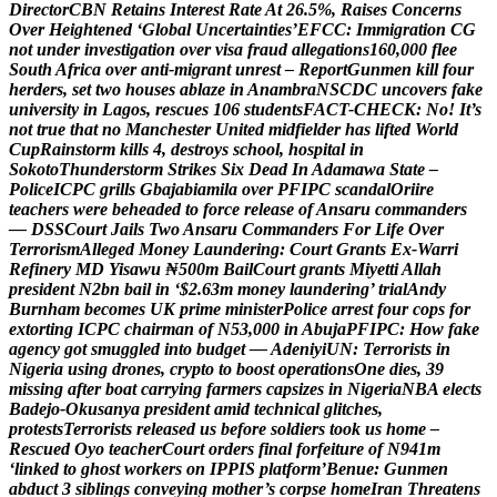
D
i
r
e
c
t
o
r
C
B
N
R
e
t
a
i
n
s
I
n
t
e
r
e
s
t
R
a
t
e
A
t
2
6
.
5
%
,
R
a
i
s
e
s
C
o
n
c
e
r
n
s
O
v
e
r
H
e
i
g
h
t
e
n
e
d
‘
G
l
o
b
a
l
U
n
c
e
r
t
a
i
n
t
i
e
s
’
E
F
C
C
:
I
m
m
i
g
r
a
t
i
o
n
C
G
n
o
t
u
n
d
e
r
i
n
v
e
s
t
i
g
a
t
i
o
n
o
v
e
r
v
i
s
a
f
r
a
u
d
a
l
l
e
g
a
t
i
o
n
s
1
6
0
,
0
0
0
f
l
e
e
S
o
u
t
h
A
f
r
i
c
a
o
v
e
r
a
n
t
i
-
m
i
g
r
a
n
t
u
n
r
e
s
t
–
R
e
p
o
r
t
G
u
n
m
e
n
k
i
l
l
f
o
u
r
h
e
r
d
e
r
s
,
s
e
t
t
w
o
h
o
u
s
e
s
a
b
l
a
z
e
i
n
A
n
a
m
b
r
a
N
S
C
D
C
u
n
c
o
v
e
r
s
f
a
k
e
u
n
i
v
e
r
s
i
t
y
i
n
L
a
g
o
s
,
r
e
s
c
u
e
s
1
0
6
s
t
u
d
e
n
t
s
F
A
C
T
-
C
H
E
C
K
:
N
o
!
I
t
’
s
n
o
t
t
r
u
e
t
h
a
t
n
o
M
a
n
c
h
e
s
t
e
r
U
n
i
t
e
d
m
i
d
f
i
e
l
d
e
r
h
a
s
l
i
f
t
e
d
W
o
r
l
d
C
u
p
R
a
i
n
s
t
o
r
m
k
i
l
l
s
4
,
d
e
s
t
r
o
y
s
s
c
h
o
o
l
,
h
o
s
p
i
t
a
l
i
n
S
o
k
o
t
o
T
h
u
n
d
e
r
s
t
o
r
m
S
t
r
i
k
e
s
S
i
x
D
e
a
d
I
n
A
d
a
m
a
w
a
S
t
a
t
e
–
P
o
l
i
c
e
I
C
P
C
g
r
i
l
l
s
G
b
a
j
a
b
i
a
m
i
l
a
o
v
e
r
P
F
I
P
C
s
c
a
n
d
a
l
O
r
i
i
r
e
t
e
a
c
h
e
r
s
w
e
r
e
b
e
h
e
a
d
e
d
t
o
f
o
r
c
e
r
e
l
e
a
s
e
o
f
A
n
s
a
r
u
c
o
m
m
a
n
d
e
r
s
—
D
S
S
C
o
u
r
t
J
a
i
l
s
T
w
o
A
n
s
a
r
u
C
o
m
m
a
n
d
e
r
s
F
o
r
L
i
f
e
O
v
e
r
T
e
r
r
o
r
i
s
m
A
l
l
e
g
e
d
M
o
n
e
y
L
a
u
n
d
e
r
i
n
g
:
C
o
u
r
t
G
r
a
n
t
s
E
x
-
W
a
r
r
i
R
e
f
i
n
e
r
y
M
D
Y
i
s
a
w
u
₦
5
0
0
m
B
a
i
l
C
o
u
r
t
g
r
a
n
t
s
M
i
y
e
t
t
i
A
l
l
a
h
p
r
e
s
i
d
e
n
t
N
2
b
n
b
a
i
l
i
n
‘
$
2
.
6
3
m
m
o
n
e
y
l
a
u
n
d
e
r
i
n
g
’
t
r
i
a
l
A
n
d
y
B
u
r
n
h
a
m
b
e
c
o
m
e
s
U
K
p
r
i
m
e
m
i
n
i
s
t
e
r
P
o
l
i
c
e
a
r
r
e
s
t
f
o
u
r
c
o
p
s
f
o
r
e
x
t
o
r
t
i
n
g
I
C
P
C
c
h
a
i
r
m
a
n
o
f
N
5
3
,
0
0
0
i
n
A
b
u
j
a
P
F
I
P
C
:
H
o
w
f
a
k
e
a
g
e
n
c
y
g
o
t
s
m
u
g
g
l
e
d
i
n
t
o
b
u
d
g
e
t
—
A
d
e
n
i
y
i
U
N
:
T
e
r
r
o
r
i
s
t
s
i
n
N
i
g
e
r
i
a
u
s
i
n
g
d
r
o
n
e
s
,
c
r
y
p
t
o
t
o
b
o
o
s
t
o
p
e
r
a
t
i
o
n
s
O
n
e
d
i
e
s
,
3
9
m
i
s
s
i
n
g
a
f
t
e
r
b
o
a
t
c
a
r
r
y
i
n
g
f
a
r
m
e
r
s
c
a
p
s
i
z
e
s
i
n
N
i
g
e
r
i
a
N
B
A
e
l
e
c
t
s
B
a
d
e
j
o
-
O
k
u
s
a
n
y
a
p
r
e
s
i
d
e
n
t
a
m
i
d
t
e
c
h
n
i
c
a
l
g
l
i
t
c
h
e
s
,
p
r
o
t
e
s
t
s
T
e
r
r
o
r
i
s
t
s
r
e
l
e
a
s
e
d
u
s
b
e
f
o
r
e
s
o
l
d
i
e
r
s
t
o
o
k
u
s
h
o
m
e
–
R
e
s
c
u
e
d
O
y
o
t
e
a
c
h
e
r
C
o
u
r
t
o
r
d
e
r
s
f
i
n
a
l
f
o
r
f
e
i
t
u
r
e
o
f
N
9
4
1
m
‘
l
i
n
k
e
d
t
o
g
h
o
s
t
w
o
r
k
e
r
s
o
n
I
P
P
I
S
p
l
a
t
f
o
r
m
’
B
e
n
u
e
:
G
u
n
m
e
n
a
b
d
u
c
t
3
s
i
b
l
i
n
g
s
c
o
n
v
e
y
i
n
g
m
o
t
h
e
r
’
s
c
o
r
p
s
e
h
o
m
e
I
r
a
n
T
h
r
e
a
t
e
n
s