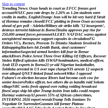
Skip to content
Trending News:
O
s
u
n
h
e
a
d
s
t
o
c
o
u
r
t
a
s
E
F
C
C
f
r
e
e
z
e
s
g
o
v
t
a
c
c
o
u
n
t
W
A
E
C
p
a
s
s
r
a
t
e
d
r
o
p
s
b
y
2
.
2
6
%
a
s
1
.
2
m
s
t
u
d
e
n
t
s
e
a
r
n
c
r
e
d
i
t
s
i
n
m
a
t
h
s
,
E
n
g
l
i
s
h
T
r
u
m
p
:
I
r
a
n
w
i
l
l
b
e
h
i
t
v
e
r
y
h
a
r
d
i
f
S
t
r
a
i
t
o
f
H
o
r
m
u
z
r
e
m
a
i
n
s
c
l
o
s
e
d
E
F
C
C
p
l
o
t
t
i
n
g
t
o
f
r
e
e
z
e
O
s
u
n
a
c
c
o
u
n
t
s
a
h
e
a
d
o
f
g
o
v
p
o
l
l
–
A
d
e
l
e
k
e
M
i
l
i
t
a
r
y
a
i
r
s
t
r
i
k
e
k
i
l
l
s
’
1
2
i
n
s
u
r
g
e
n
t
s
’
,
d
e
s
t
r
o
y
s
t
e
r
r
o
r
i
s
t
h
i
d
e
o
u
t
i
n
B
o
r
n
o
T
i
n
u
b
u
a
p
p
r
o
v
e
s
p
a
y
r
i
s
e
f
o
r
2
5
0
,
0
0
0
a
r
m
e
d
f
o
r
c
e
s
p
e
r
s
o
n
n
e
l
A
L
E
R
T
:
N
A
F
D
A
C
w
a
r
n
s
a
g
a
i
n
s
t
u
n
r
e
g
i
s
t
e
r
e
d
m
e
n
o
p
a
u
s
e
s
u
p
p
o
r
t
c
a
p
s
u
l
e
s
i
n
c
i
r
c
u
l
a
t
i
o
n
F
G
O
r
d
e
r
s
V
C
s
,
R
e
c
t
o
r
s
,
P
r
o
v
o
s
t
s
T
o
D
i
s
m
i
s
s
S
t
u
d
e
n
t
s
I
n
v
o
l
v
e
d
I
n
K
i
d
n
a
p
p
i
n
g
H
a
c
k
e
r
s
h
i
t
Z
e
n
i
t
h
B
a
n
k
,
s
t
e
a
l
c
u
s
t
o
m
e
r
s
’
i
n
f
o
r
m
a
t
i
o
n
S
u
s
p
e
c
t
e
d
a
r
m
e
d
h
e
r
d
e
r
s
k
i
l
l
f
o
u
r
i
n
B
e
n
u
e
a
t
t
a
c
k
R
i
v
e
r
s
P
o
l
i
c
e
A
r
r
e
s
t
T
h
r
e
e
O
v
e
r
K
i
l
l
i
n
g
O
f
O
f
f
i
c
e
r
s
,
R
e
c
o
v
e
r
S
t
o
l
e
n
R
i
f
l
e
s
E
x
p
l
o
s
i
o
n
k
i
l
l
s
I
S
W
A
P
b
o
m
b
m
a
k
e
r
s
,
m
e
d
i
c
a
l
o
f
f
i
c
e
r
,
A
r
a
b
I
E
D
e
x
p
e
r
t
s
i
n
B
o
r
n
o
2
1
-
y
r
-
o
l
d
N
i
g
e
r
i
a
n
b
a
s
k
e
t
b
a
l
l
e
r
,
T
o
b
i
l
o
b
a
a
r
r
e
s
t
e
d
i
n
U
S
o
v
e
r
r
a
p
e
c
h
a
r
g
e
N
I
S
a
r
r
e
s
t
s
1
2
s
u
s
p
e
c
t
s
o
v
e
r
a
l
l
e
g
e
d
Q
N
E
T
-
l
i
n
k
e
d
f
r
a
u
d
n
e
t
w
o
r
k
W
i
k
e
:
I
o
p
p
o
s
e
d
F
u
b
a
r
a
’
s
r
e
-
e
l
e
c
t
i
o
n
b
e
c
a
u
s
e
R
i
v
e
r
s
h
a
d
b
e
c
o
m
e
c
a
s
h
c
o
w
f
o
r
s
e
n
i
o
r
l
a
w
y
e
r
s
P
o
l
i
c
e
o
f
f
i
c
e
r
,
t
w
o
o
t
h
e
r
s
d
i
e
a
s
b
a
n
d
i
t
s
r
a
i
d
S
o
k
o
t
o
v
i
l
l
a
g
e
N
B
C
s
e
e
k
s
f
r
e
s
h
a
p
p
e
a
l
o
v
e
r
r
u
l
i
n
g
v
o
i
d
i
n
g
b
r
o
a
d
c
a
s
t
f
i
n
e
s
C
a
r
g
o
s
h
i
p
h
i
t
a
f
t
e
r
T
r
u
m
p
i
n
s
i
s
t
s
I
r
a
n
t
a
l
k
s
c
o
u
l
d
r
e
o
p
e
n
H
o
r
m
u
z
w
a
t
e
r
w
a
y
A
I
p
o
w
e
r
s
5
5
%
o
f
A
f
r
i
c
a
n
c
y
b
e
r
c
r
i
m
e
s
,
I
N
T
E
R
P
O
L
2
0
2
6
r
e
p
o
r
t
r
e
v
e
a
l
s
T
r
u
m
p
T
e
l
l
s
I
r
a
n
i
a
n
s
T
o
N
e
g
o
t
i
a
t
e
O
r
S
u
r
r
e
n
d
e
r
G
u
n
m
e
n
k
i
l
l
f
o
r
m
e
r
P
l
a
t
e
a
u