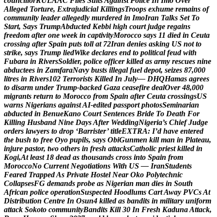
c
o
u
n
c
i
l
l
o
r
R
U
L
A
A
C
F
i
l
e
s
S
u
i
t
s
A
g
a
i
n
s
t
P
o
l
i
c
e
I
n
I
m
o
O
v
e
r
A
l
l
e
g
e
d
T
o
r
t
u
r
e
,
E
x
t
r
a
j
u
d
i
c
i
a
l
K
i
l
l
i
n
g
s
T
r
o
o
p
s
e
x
h
u
m
e
r
e
m
a
i
n
s
o
f
c
o
m
m
u
n
i
t
y
l
e
a
d
e
r
a
l
l
e
g
e
d
l
y
m
u
r
d
e
r
e
d
i
n
I
m
o
I
r
a
n
T
a
l
k
s
S
e
t
T
o
S
t
a
r
t
,
S
a
y
s
T
r
u
m
p
A
b
d
u
c
t
e
d
K
e
b
b
i
h
i
g
h
c
o
u
r
t
j
u
d
g
e
r
e
g
a
i
n
s
f
r
e
e
d
o
m
a
f
t
e
r
o
n
e
w
e
e
k
i
n
c
a
p
t
i
v
i
t
y
M
o
r
o
c
c
o
s
a
y
s
1
1
d
i
e
d
i
n
C
e
u
t
a
c
r
o
s
s
i
n
g
a
f
t
e
r
S
p
a
i
n
p
u
t
s
t
o
l
l
a
t
7
2
I
r
a
n
d
e
n
i
e
s
a
s
k
i
n
g
U
S
n
o
t
t
o
s
t
r
i
k
e
,
s
a
y
s
T
r
u
m
p
l
i
e
d
W
i
k
e
d
e
c
l
a
r
e
s
e
n
d
t
o
p
o
l
i
t
i
c
a
l
f
e
u
d
w
i
t
h
F
u
b
a
r
a
i
n
R
i
v
e
r
s
S
o
l
d
i
e
r
,
p
o
l
i
c
e
o
f
f
i
c
e
r
k
i
l
l
e
d
a
s
a
r
m
y
r
e
s
c
u
e
s
n
i
n
e
a
b
d
u
c
t
e
e
s
i
n
Z
a
m
f
a
r
a
N
a
v
y
b
u
s
t
s
i
l
l
e
g
a
l
f
u
e
l
d
e
p
o
t
,
s
e
i
z
e
s
8
7
,
0
0
0
l
i
t
r
e
s
i
n
R
i
v
e
r
s
1
0
2
T
e
r
r
o
r
i
s
t
s
K
i
l
l
e
d
I
n
J
u
l
y
—
D
H
Q
H
a
m
a
s
a
g
r
e
e
s
t
o
d
i
s
a
r
m
u
n
d
e
r
T
r
u
m
p
-
b
a
c
k
e
d
G
a
z
a
c
e
a
s
e
f
i
r
e
d
e
a
l
O
v
e
r
4
8
,
0
0
0
m
i
g
r
a
n
t
s
r
e
t
u
r
n
t
o
M
o
r
o
c
c
o
f
r
o
m
S
p
a
i
n
a
f
t
e
r
C
e
u
t
a
c
r
o
s
s
i
n
g
s
U
S
w
a
r
n
s
N
i
g
e
r
i
a
n
s
a
g
a
i
n
s
t
A
I
-
e
d
i
t
e
d
p
a
s
s
p
o
r
t
p
h
o
t
o
s
S
e
m
i
n
a
r
i
a
n
a
b
d
u
c
t
e
d
i
n
B
e
n
u
e
K
a
n
o
C
o
u
r
t
S
e
n
t
e
n
c
e
s
B
r
i
d
e
T
o
D
e
a
t
h
F
o
r
K
i
l
l
i
n
g
H
u
s
b
a
n
d
N
i
n
e
D
a
y
s
A
f
t
e
r
W
e
d
d
i
n
g
N
i
g
e
r
i
a
’
s
C
h
i
e
f
J
u
d
g
e
o
r
d
e
r
s
l
a
w
y
e
r
s
t
o
d
r
o
p
‘
B
a
r
r
i
s
t
e
r
’
t
i
t
l
e
E
X
T
R
A
:
I
’
d
h
a
v
e
e
n
t
e
r
e
d
t
h
e
b
u
s
h
t
o
f
r
e
e
O
y
o
p
u
p
i
l
s
,
s
a
y
s
O
b
i
G
u
n
m
e
n
k
i
l
l
m
a
n
i
n
P
l
a
t
e
a
u
,
i
n
j
u
r
e
p
a
s
t
o
r
,
t
w
o
o
t
h
e
r
s
i
n
f
r
e
s
h
a
t
t
a
c
k
s
C
a
t
h
o
l
i
c
p
r
i
e
s
t
k
i
l
l
e
d
i
n
K
o
g
i
,
A
t
l
e
a
s
t
1
8
d
e
a
d
a
s
t
h
o
u
s
a
n
d
s
c
r
o
s
s
i
n
t
o
S
p
a
i
n
f
r
o
m
M
o
r
o
c
c
o
N
o
C
u
r
r
e
n
t
N
e
g
o
t
i
a
t
i
o
n
s
W
i
t
h
U
S
—
I
r
a
n
S
t
u
d
e
n
t
s
F
e
a
r
e
d
T
r
a
p
p
e
d
A
s
P
r
i
v
a
t
e
H
o
s
t
e
l
N
e
a
r
O
k
o
P
o
l
y
t
e
c
h
n
i
c
C
o
l
l
a
p
s
e
s
F
G
d
e
m
a
n
d
s
p
r
o
b
e
a
s
N
i
g
e
r
i
a
n
m
a
n
d
i
e
s
i
n
S
o
u
t
h
A
f
r
i
c
a
n
p
o
l
i
c
e
o
p
e
r
a
t
i
o
n
S
u
s
p
e
c
t
e
d
H
o
o
d
l
u
m
s
C
a
r
t
A
w
a
y
P
V
C
s
A
t
D
i
s
t
r
i
b
u
t
i
o
n
C
e
n
t
r
e
I
n
O
s
u
n
4
k
i
l
l
e
d
a
s
b
a
n
d
i
t
s
i
n
m
i
l
i
t
a
r
y
u
n
i
f
o
r
m
a
t
t
a
c
k
S
o
k
o
t
o
c
o
m
m
u
n
i
t
y
B
a
n
d
i
t
s
K
i
l
l
3
0
I
n
F
r
e
s
h
K
a
d
u
n
a
A
t
t
a
c
k
,