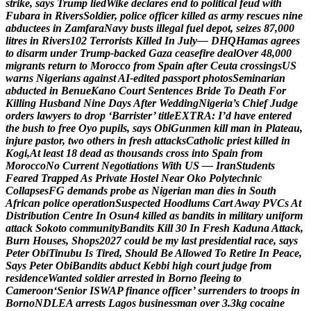
s
t
r
i
k
e
,
s
a
y
s
T
r
u
m
p
l
i
e
d
W
i
k
e
d
e
c
l
a
r
e
s
e
n
d
t
o
p
o
l
i
t
i
c
a
l
f
e
u
d
w
i
t
h
F
u
b
a
r
a
i
n
R
i
v
e
r
s
S
o
l
d
i
e
r
,
p
o
l
i
c
e
o
f
f
i
c
e
r
k
i
l
l
e
d
a
s
a
r
m
y
r
e
s
c
u
e
s
n
i
n
e
a
b
d
u
c
t
e
e
s
i
n
Z
a
m
f
a
r
a
N
a
v
y
b
u
s
t
s
i
l
l
e
g
a
l
f
u
e
l
d
e
p
o
t
,
s
e
i
z
e
s
8
7
,
0
0
0
l
i
t
r
e
s
i
n
R
i
v
e
r
s
1
0
2
T
e
r
r
o
r
i
s
t
s
K
i
l
l
e
d
I
n
J
u
l
y
—
D
H
Q
H
a
m
a
s
a
g
r
e
e
s
t
o
d
i
s
a
r
m
u
n
d
e
r
T
r
u
m
p
-
b
a
c
k
e
d
G
a
z
a
c
e
a
s
e
f
i
r
e
d
e
a
l
O
v
e
r
4
8
,
0
0
0
m
i
g
r
a
n
t
s
r
e
t
u
r
n
t
o
M
o
r
o
c
c
o
f
r
o
m
S
p
a
i
n
a
f
t
e
r
C
e
u
t
a
c
r
o
s
s
i
n
g
s
U
S
w
a
r
n
s
N
i
g
e
r
i
a
n
s
a
g
a
i
n
s
t
A
I
-
e
d
i
t
e
d
p
a
s
s
p
o
r
t
p
h
o
t
o
s
S
e
m
i
n
a
r
i
a
n
a
b
d
u
c
t
e
d
i
n
B
e
n
u
e
K
a
n
o
C
o
u
r
t
S
e
n
t
e
n
c
e
s
B
r
i
d
e
T
o
D
e
a
t
h
F
o
r
K
i
l
l
i
n
g
H
u
s
b
a
n
d
N
i
n
e
D
a
y
s
A
f
t
e
r
W
e
d
d
i
n
g
N
i
g
e
r
i
a
’
s
C
h
i
e
f
J
u
d
g
e
o
r
d
e
r
s
l
a
w
y
e
r
s
t
o
d
r
o
p
‘
B
a
r
r
i
s
t
e
r
’
t
i
t
l
e
E
X
T
R
A
:
I
’
d
h
a
v
e
e
n
t
e
r
e
d
t
h
e
b
u
s
h
t
o
f
r
e
e
O
y
o
p
u
p
i
l
s
,
s
a
y
s
O
b
i
G
u
n
m
e
n
k
i
l
l
m
a
n
i
n
P
l
a
t
e
a
u
,
i
n
j
u
r
e
p
a
s
t
o
r
,
t
w
o
o
t
h
e
r
s
i
n
f
r
e
s
h
a
t
t
a
c
k
s
C
a
t
h
o
l
i
c
p
r
i
e
s
t
k
i
l
l
e
d
i
n
K
o
g
i
,
A
t
l
e
a
s
t
1
8
d
e
a
d
a
s
t
h
o
u
s
a
n
d
s
c
r
o
s
s
i
n
t
o
S
p
a
i
n
f
r
o
m
M
o
r
o
c
c
o
N
o
C
u
r
r
e
n
t
N
e
g
o
t
i
a
t
i
o
n
s
W
i
t
h
U
S
—
I
r
a
n
S
t
u
d
e
n
t
s
F
e
a
r
e
d
T
r
a
p
p
e
d
A
s
P
r
i
v
a
t
e
H
o
s
t
e
l
N
e
a
r
O
k
o
P
o
l
y
t
e
c
h
n
i
c
C
o
l
l
a
p
s
e
s
F
G
d
e
m
a
n
d
s
p
r
o
b
e
a
s
N
i
g
e
r
i
a
n
m
a
n
d
i
e
s
i
n
S
o
u
t
h
A
f
r
i
c
a
n
p
o
l
i
c
e
o
p
e
r
a
t
i
o
n
S
u
s
p
e
c
t
e
d
H
o
o
d
l
u
m
s
C
a
r
t
A
w
a
y
P
V
C
s
A
t
D
i
s
t
r
i
b
u
t
i
o
n
C
e
n
t
r
e
I
n
O
s
u
n
4
k
i
l
l
e
d
a
s
b
a
n
d
i
t
s
i
n
m
i
l
i
t
a
r
y
u
n
i
f
o
r
m
a
t
t
a
c
k
S
o
k
o
t
o
c
o
m
m
u
n
i
t
y
B
a
n
d
i
t
s
K
i
l
l
3
0
I
n
F
r
e
s
h
K
a
d
u
n
a
A
t
t
a
c
k
,
B
u
r
n
H
o
u
s
e
s
,
S
h
o
p
s
2
0
2
7
c
o
u
l
d
b
e
m
y
l
a
s
t
p
r
e
s
i
d
e
n
t
i
a
l
r
a
c
e
,
s
a
y
s
P
e
t
e
r
O
b
i
T
i
n
u
b
u
I
s
T
i
r
e
d
,
S
h
o
u
l
d
B
e
A
l
l
o
w
e
d
T
o
R
e
t
i
r
e
I
n
P
e
a
c
e
,
S
a
y
s
P
e
t
e
r
O
b
i
B
a
n
d
i
t
s
a
b
d
u
c
t
K
e
b
b
i
h
i
g
h
c
o
u
r
t
j
u
d
g
e
f
r
o
m
r
e
s
i
d
e
n
c
e
W
a
n
t
e
d
s
o
l
d
i
e
r
a
r
r
e
s
t
e
d
i
n
B
o
r
n
o
f
l
e
e
i
n
g
t
o
C
a
m
e
r
o
o
n
‘
S
e
n
i
o
r
I
S
W
A
P
f
i
n
a
n
c
e
o
f
f
i
c
e
r
’
s
u
r
r
e
n
d
e
r
s
t
o
t
r
o
o
p
s
i
n
B
o
r
n
o
N
D
L
E
A
a
r
r
e
s
t
s
L
a
g
o
s
b
u
s
i
n
e
s
s
m
a
n
o
v
e
r
3
.
3
k
g
c
o
c
a
i
n
e