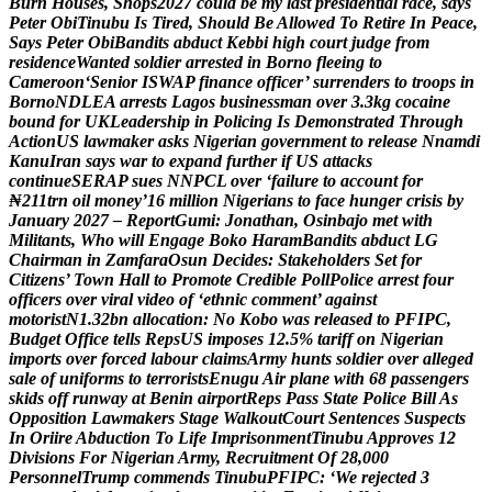
B
u
r
n
H
o
u
s
e
s
,
S
h
o
p
s
2
0
2
7
c
o
u
l
d
b
e
m
y
l
a
s
t
p
r
e
s
i
d
e
n
t
i
a
l
r
a
c
e
,
s
a
y
s
P
e
t
e
r
O
b
i
T
i
n
u
b
u
I
s
T
i
r
e
d
,
S
h
o
u
l
d
B
e
A
l
l
o
w
e
d
T
o
R
e
t
i
r
e
I
n
P
e
a
c
e
,
S
a
y
s
P
e
t
e
r
O
b
i
B
a
n
d
i
t
s
a
b
d
u
c
t
K
e
b
b
i
h
i
g
h
c
o
u
r
t
j
u
d
g
e
f
r
o
m
r
e
s
i
d
e
n
c
e
W
a
n
t
e
d
s
o
l
d
i
e
r
a
r
r
e
s
t
e
d
i
n
B
o
r
n
o
f
l
e
e
i
n
g
t
o
C
a
m
e
r
o
o
n
‘
S
e
n
i
o
r
I
S
W
A
P
f
i
n
a
n
c
e
o
f
f
i
c
e
r
’
s
u
r
r
e
n
d
e
r
s
t
o
t
r
o
o
p
s
i
n
B
o
r
n
o
N
D
L
E
A
a
r
r
e
s
t
s
L
a
g
o
s
b
u
s
i
n
e
s
s
m
a
n
o
v
e
r
3
.
3
k
g
c
o
c
a
i
n
e
b
o
u
n
d
f
o
r
U
K
L
e
a
d
e
r
s
h
i
p
i
n
P
o
l
i
c
i
n
g
I
s
D
e
m
o
n
s
t
r
a
t
e
d
T
h
r
o
u
g
h
A
c
t
i
o
n
U
S
l
a
w
m
a
k
e
r
a
s
k
s
N
i
g
e
r
i
a
n
g
o
v
e
r
n
m
e
n
t
t
o
r
e
l
e
a
s
e
N
n
a
m
d
i
K
a
n
u
I
r
a
n
s
a
y
s
w
a
r
t
o
e
x
p
a
n
d
f
u
r
t
h
e
r
i
f
U
S
a
t
t
a
c
k
s
c
o
n
t
i
n
u
e
S
E
R
A
P
s
u
e
s
N
N
P
C
L
o
v
e
r
‘
f
a
i
l
u
r
e
t
o
a
c
c
o
u
n
t
f
o
r
₦
2
1
1
t
r
n
o
i
l
m
o
n
e
y
’
1
6
m
i
l
l
i
o
n
N
i
g
e
r
i
a
n
s
t
o
f
a
c
e
h
u
n
g
e
r
c
r
i
s
i
s
b
y
J
a
n
u
a
r
y
2
0
2
7
–
R
e
p
o
r
t
G
u
m
i
:
J
o
n
a
t
h
a
n
,
O
s
i
n
b
a
j
o
m
e
t
w
i
t
h
M
i
l
i
t
a
n
t
s
,
W
h
o
w
i
l
l
E
n
g
a
g
e
B
o
k
o
H
a
r
a
m
B
a
n
d
i
t
s
a
b
d
u
c
t
L
G
C
h
a
i
r
m
a
n
i
n
Z
a
m
f
a
r
a
O
s
u
n
D
e
c
i
d
e
s
:
S
t
a
k
e
h
o
l
d
e
r
s
S
e
t
f
o
r
C
i
t
i
z
e
n
s
’
T
o
w
n
H
a
l
l
t
o
P
r
o
m
o
t
e
C
r
e
d
i
b
l
e
P
o
l
l
P
o
l
i
c
e
a
r
r
e
s
t
f
o
u
r
o
f
f
i
c
e
r
s
o
v
e
r
v
i
r
a
l
v
i
d
e
o
o
f
‘
e
t
h
n
i
c
c
o
m
m
e
n
t
’
a
g
a
i
n
s
t
m
o
t
o
r
i
s
t
N
1
.
3
2
b
n
a
l
l
o
c
a
t
i
o
n
:
N
o
K
o
b
o
w
a
s
r
e
l
e
a
s
e
d
t
o
P
F
I
P
C
,
B
u
d
g
e
t
O
f
f
i
c
e
t
e
l
l
s
R
e
p
s
U
S
i
m
p
o
s
e
s
1
2
.
5
%
t
a
r
i
f
f
o
n
N
i
g
e
r
i
a
n
i
m
p
o
r
t
s
o
v
e
r
f
o
r
c
e
d
l
a
b
o
u
r
c
l
a
i
m
s
A
r
m
y
h
u
n
t
s
s
o
l
d
i
e
r
o
v
e
r
a
l
l
e
g
e
d
s
a
l
e
o
f
u
n
i
f
o
r
m
s
t
o
t
e
r
r
o
r
i
s
t
s
E
n
u
g
u
A
i
r
p
l
a
n
e
w
i
t
h
6
8
p
a
s
s
e
n
g
e
r
s
s
k
i
d
s
o
f
f
r
u
n
w
a
y
a
t
B
e
n
i
n
a
i
r
p
o
r
t
R
e
p
s
P
a
s
s
S
t
a
t
e
P
o
l
i
c
e
B
i
l
l
A
s
O
p
p
o
s
i
t
i
o
n
L
a
w
m
a
k
e
r
s
S
t
a
g
e
W
a
l
k
o
u
t
C
o
u
r
t
S
e
n
t
e
n
c
e
s
S
u
s
p
e
c
t
s
I
n
O
r
i
i
r
e
A
b
d
u
c
t
i
o
n
T
o
L
i
f
e
I
m
p
r
i
s
o
n
m
e
n
t
T
i
n
u
b
u
A
p
p
r
o
v
e
s
1
2
D
i
v
i
s
i
o
n
s
F
o
r
N
i
g
e
r
i
a
n
A
r
m
y
,
R
e
c
r
u
i
t
m
e
n
t
O
f
2
8
,
0
0
0
P
e
r
s
o
n
n
e
l
T
r
u
m
p
c
o
m
m
e
n
d
s
T
i
n
u
b
u
P
F
I
P
C
:
‘
W
e
r
e
j
e
c
t
e
d
3