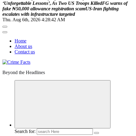
‘
U
n
f
o
r
g
e
t
t
a
b
l
e
L
e
s
s
o
n
s
’
,
A
s
T
w
o
U
S
T
r
o
o
p
s
K
i
l
l
e
d
F
G
w
a
r
n
s
o
f
f
a
k
e
₦
5
0
,
0
0
0
a
l
l
o
w
a
n
c
e
r
e
g
i
s
t
r
a
t
i
o
n
s
c
a
m
U
S
-
I
r
a
n
f
i
g
h
t
i
n
g
e
s
c
a
l
a
t
e
s
w
i
t
h
i
n
f
r
a
s
t
r
u
c
t
u
r
e
t
a
r
g
e
t
e
d
Thu. Aug 6th, 2026
4:28:43 AM
Home
About us
Contact us
Beyond the Headlines
Search for: