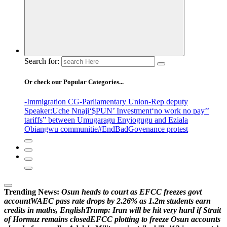
Search for:
Or check our Popular Categories...
-Immigration CG
-Parliamentary Union
-Rep deputy
Speaker
:Uche Nnaji
‘$PUN’ Investment
‘no work no pay’
’
tariffs
” between Umugaragu Enyiogugu and Eziala
Obiangwu communitie
#EndBadGovenance protest
Trending News:
O
s
u
n
h
e
a
d
s
t
o
c
o
u
r
t
a
s
E
F
C
C
f
r
e
e
z
e
s
g
o
v
t
a
c
c
o
u
n
t
W
A
E
C
p
a
s
s
r
a
t
e
d
r
o
p
s
b
y
2
.
2
6
%
a
s
1
.
2
m
s
t
u
d
e
n
t
s
e
a
r
n
c
r
e
d
i
t
s
i
n
m
a
t
h
s
,
E
n
g
l
i
s
h
T
r
u
m
p
:
I
r
a
n
w
i
l
l
b
e
h
i
t
v
e
r
y
h
a
r
d
i
f
S
t
r
a
i
t
o
f
H
o
r
m
u
z
r
e
m
a
i
n
s
c
l
o
s
e
d
E
F
C
C
p
l
o
t
t
i
n
g
t
o
f
r
e
e
z
e
O
s
u
n
a
c
c
o
u
n
t
s