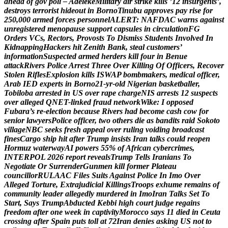
a
h
e
a
d
o
f
g
o
v
p
o
l
l
–
A
d
e
l
e
k
e
M
i
l
i
t
a
r
y
a
i
r
s
t
r
i
k
e
k
i
l
l
s
’
1
2
i
n
s
u
r
g
e
n
t
s
’
,
d
e
s
t
r
o
y
s
t
e
r
r
o
r
i
s
t
h
i
d
e
o
u
t
i
n
B
o
r
n
o
T
i
n
u
b
u
a
p
p
r
o
v
e
s
p
a
y
r
i
s
e
f
o
r
2
5
0
,
0
0
0
a
r
m
e
d
f
o
r
c
e
s
p
e
r
s
o
n
n
e
l
A
L
E
R
T
:
N
A
F
D
A
C
w
a
r
n
s
a
g
a
i
n
s
t
u
n
r
e
g
i
s
t
e
r
e
d
m
e
n
o
p
a
u
s
e
s
u
p
p
o
r
t
c
a
p
s
u
l
e
s
i
n
c
i
r
c
u
l
a
t
i
o
n
F
G
O
r
d
e
r
s
V
C
s
,
R
e
c
t
o
r
s
,
P
r
o
v
o
s
t
s
T
o
D
i
s
m
i
s
s
S
t
u
d
e
n
t
s
I
n
v
o
l
v
e
d
I
n
K
i
d
n
a
p
p
i
n
g
H
a
c
k
e
r
s
h
i
t
Z
e
n
i
t
h
B
a
n
k
,
s
t
e
a
l
c
u
s
t
o
m
e
r
s
’
i
n
f
o
r
m
a
t
i
o
n
S
u
s
p
e
c
t
e
d
a
r
m
e
d
h
e
r
d
e
r
s
k
i
l
l
f
o
u
r
i
n
B
e
n
u
e
a
t
t
a
c
k
R
i
v
e
r
s
P
o
l
i
c
e
A
r
r
e
s
t
T
h
r
e
e
O
v
e
r
K
i
l
l
i
n
g
O
f
O
f
f
i
c
e
r
s
,
R
e
c
o
v
e
r
S
t
o
l
e
n
R
i
f
l
e
s
E
x
p
l
o
s
i
o
n
k
i
l
l
s
I
S
W
A
P
b
o
m
b
m
a
k
e
r
s
,
m
e
d
i
c
a
l
o
f
f
i
c
e
r
,
A
r
a
b
I
E
D
e
x
p
e
r
t
s
i
n
B
o
r
n
o
2
1
-
y
r
-
o
l
d
N
i
g
e
r
i
a
n
b
a
s
k
e
t
b
a
l
l
e
r
,
T
o
b
i
l
o
b
a
a
r
r
e
s
t
e
d
i
n
U
S
o
v
e
r
r
a
p
e
c
h
a
r
g
e
N
I
S
a
r
r
e
s
t
s
1
2
s
u
s
p
e
c
t
s
o
v
e
r
a
l
l
e
g
e
d
Q
N
E
T
-
l
i
n
k
e
d
f
r
a
u
d
n
e
t
w
o
r
k
W
i
k
e
:
I
o
p
p
o
s
e
d
F
u
b
a
r
a
’
s
r
e
-
e
l
e
c
t
i
o
n
b
e
c
a
u
s
e
R
i
v
e
r
s
h
a
d
b
e
c
o
m
e
c
a
s
h
c
o
w
f
o
r
s
e
n
i
o
r
l
a
w
y
e
r
s
P
o
l
i
c
e
o
f
f
i
c
e
r
,
t
w
o
o
t
h
e
r
s
d
i
e
a
s
b
a
n
d
i
t
s
r
a
i
d
S
o
k
o
t
o
v
i
l
l
a
g
e
N
B
C
s
e
e
k
s
f
r
e
s
h
a
p
p
e
a
l
o
v
e
r
r
u
l
i
n
g
v
o
i
d
i
n
g
b
r
o
a
d
c
a
s
t
f
i
n
e
s
C
a
r
g
o
s
h
i
p
h
i
t
a
f
t
e
r
T
r
u
m
p
i
n
s
i
s
t
s
I
r
a
n
t
a
l
k
s
c
o
u
l
d
r
e
o
p
e
n
H
o
r
m
u
z
w
a
t
e
r
w
a
y
A
I
p
o
w
e
r
s
5
5
%
o
f
A
f
r
i
c
a
n
c
y
b
e
r
c
r
i
m
e
s
,
I
N
T
E
R
P
O
L
2
0
2
6
r
e
p
o
r
t
r
e
v
e
a
l
s
T
r
u
m
p
T
e
l
l
s
I
r
a
n
i
a
n
s
T
o
N
e
g
o
t
i
a
t
e
O
r
S
u
r
r
e
n
d
e
r
G
u
n
m
e
n
k
i
l
l
f
o
r
m
e
r
P
l
a
t
e
a
u
c
o
u
n
c
i
l
l
o
r
R
U
L
A
A
C
F
i
l
e
s
S
u
i
t
s
A
g
a
i
n
s
t
P
o
l
i
c
e
I
n
I
m
o
O
v
e
r
A
l
l
e
g
e
d
T
o
r
t
u
r
e
,
E
x
t
r
a
j
u
d
i
c
i
a
l
K
i
l
l
i
n
g
s
T
r
o
o
p
s
e
x
h
u
m
e
r
e
m
a
i
n
s
o
f
c
o
m
m
u
n
i
t
y
l
e
a
d
e
r
a
l
l
e
g
e
d
l
y
m
u
r
d
e
r
e
d
i
n
I
m
o
I
r
a
n
T
a
l
k
s
S
e
t
T
o
S
t
a
r
t
,
S
a
y
s
T
r
u
m
p
A
b
d
u
c
t
e
d
K
e
b
b
i
h
i
g
h
c
o
u
r
t
j
u
d
g
e
r
e
g
a
i
n
s
f
r
e
e
d
o
m
a
f
t
e
r
o
n
e
w
e
e
k
i
n
c
a
p
t
i
v
i
t
y
M
o
r
o
c
c
o
s
a
y
s
1
1
d
i
e
d
i
n
C
e
u
t
a
c
r
o
s
s
i
n
g
a
f
t
e
r
S
p
a
i
n
p
u
t
s
t
o
l
l
a
t
7
2
I
r
a
n
d
e
n
i
e
s
a
s
k
i
n
g
U
S
n
o
t
t
o