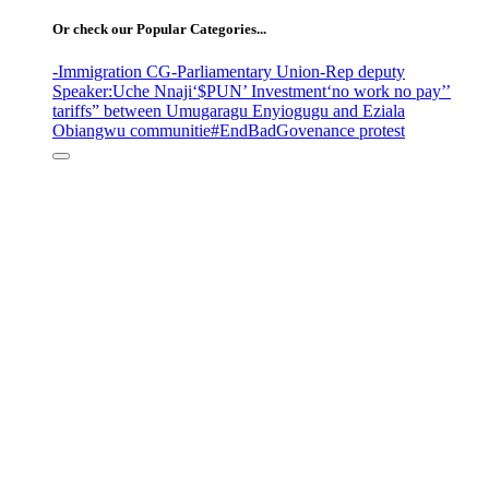
Or check our Popular Categories...
-Immigration CG
-Parliamentary Union
-Rep deputy
Speaker
:Uche Nnaji
‘$PUN’ Investment
‘no work no pay’
’
tariffs
” between Umugaragu Enyiogugu and Eziala
Obiangwu communitie
#EndBadGovenance protest