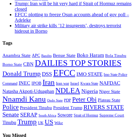
Trump: Iran will be hit very hard if Strait of Hormuz remains
closed
EFCC plotting to freeze Osun accounts ahead of gov poll –
Adeleke
Military air strike kills ’12 insurgents’, destroys terrorist
hideout in Borno
Tags
Boko Haram
Anambra State
Benue State
APC
Bola Tinubu
Bandits
DAILIES TOP STORIES
CBN
Borno State
EFCC
Donald Trump
DSS
IMO STATE
Imo State Police
Iran
NAFDAC
INEC
IPOB
Iran war
Israel
Command
Kwara State
NDLEA
Nigeria
Natasha Akpoti-Uduaghan
Niger State
Nnamdi Kanu
Peter Obi
Plateau State
PDP
Ondo State
Police
RIVERS STATE
President Tinubu
President Trump
Senate
SERAP
Sowore
Supreme Court
Strait of Hormuz
South Africa
Trump
US
Tinubu
Wike
UK
You Missed