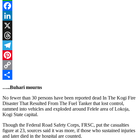
WhatsApp
Facebook
LinkedIn
X
Threads
Telegram
Pinterest
Copy
Link
Share
…..Buhari mourns
No fewer than 30 persons have been reported dead In The Kogi Fire
Disaster That Resulted From The Fuel Tanker that lost control,
rammed into vehicles and exploded around Felele area of Lokoja,
Kogi State capital.
Though the Federal Road Safety Corps, FRSC, put the casualties
figure at 23, sources said it was more, if those who sustained injuries
and later died in the hospital are counted.