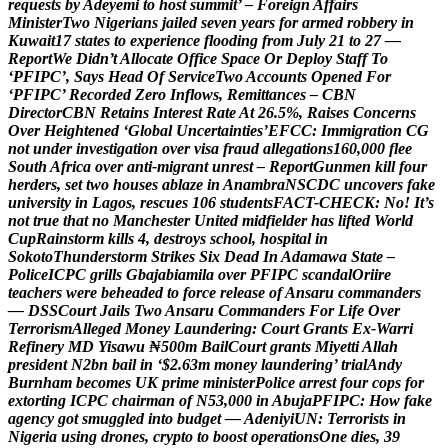
r
e
q
u
e
s
t
s
b
y
A
d
e
y
e
m
i
t
o
h
o
s
t
s
u
m
m
i
t
’
–
F
o
r
e
i
g
n
A
f
f
a
i
r
s
M
i
n
i
s
t
e
r
T
w
o
N
i
g
e
r
i
a
n
s
j
a
i
l
e
d
s
e
v
e
n
y
e
a
r
s
f
o
r
a
r
m
e
d
r
o
b
b
e
r
y
i
n
K
u
w
a
i
t
1
7
s
t
a
t
e
s
t
o
e
x
p
e
r
i
e
n
c
e
f
l
o
o
d
i
n
g
f
r
o
m
J
u
l
y
2
1
t
o
2
7
—
R
e
p
o
r
t
W
e
D
i
d
n
’
t
A
l
l
o
c
a
t
e
O
f
f
i
c
e
S
p
a
c
e
O
r
D
e
p
l
o
y
S
t
a
f
f
T
o
‘
P
F
I
P
C
’
,
S
a
y
s
H
e
a
d
O
f
S
e
r
v
i
c
e
T
w
o
A
c
c
o
u
n
t
s
O
p
e
n
e
d
F
o
r
‘
P
F
I
P
C
’
R
e
c
o
r
d
e
d
Z
e
r
o
I
n
f
l
o
w
s
,
R
e
m
i
t
t
a
n
c
e
s
–
C
B
N
D
i
r
e
c
t
o
r
C
B
N
R
e
t
a
i
n
s
I
n
t
e
r
e
s
t
R
a
t
e
A
t
2
6
.
5
%
,
R
a
i
s
e
s
C
o
n
c
e
r
n
s
O
v
e
r
H
e
i
g
h
t
e
n
e
d
‘
G
l
o
b
a
l
U
n
c
e
r
t
a
i
n
t
i
e
s
’
E
F
C
C
:
I
m
m
i
g
r
a
t
i
o
n
C
G
n
o
t
u
n
d
e
r
i
n
v
e
s
t
i
g
a
t
i
o
n
o
v
e
r
v
i
s
a
f
r
a
u
d
a
l
l
e
g
a
t
i
o
n
s
1
6
0
,
0
0
0
f
l
e
e
S
o
u
t
h
A
f
r
i
c
a
o
v
e
r
a
n
t
i
-
m
i
g
r
a
n
t
u
n
r
e
s
t
–
R
e
p
o
r
t
G
u
n
m
e
n
k
i
l
l
f
o
u
r
h
e
r
d
e
r
s
,
s
e
t
t
w
o
h
o
u
s
e
s
a
b
l
a
z
e
i
n
A
n
a
m
b
r
a
N
S
C
D
C
u
n
c
o
v
e
r
s
f
a
k
e
u
n
i
v
e
r
s
i
t
y
i
n
L
a
g
o
s
,
r
e
s
c
u
e
s
1
0
6
s
t
u
d
e
n
t
s
F
A
C
T
-
C
H
E
C
K
:
N
o
!
I
t
’
s
n
o
t
t
r
u
e
t
h
a
t
n
o
M
a
n
c
h
e
s
t
e
r
U
n
i
t
e
d
m
i
d
f
i
e
l
d
e
r
h
a
s
l
i
f
t
e
d
W
o
r
l
d
C
u
p
R
a
i
n
s
t
o
r
m
k
i
l
l
s
4
,
d
e
s
t
r
o
y
s
s
c
h
o
o
l
,
h
o
s
p
i
t
a
l
i
n
S
o
k
o
t
o
T
h
u
n
d
e
r
s
t
o
r
m
S
t
r
i
k
e
s
S
i
x
D
e
a
d
I
n
A
d
a
m
a
w
a
S
t
a
t
e
–
P
o
l
i
c
e
I
C
P
C
g
r
i
l
l
s
G
b
a
j
a
b
i
a
m
i
l
a
o
v
e
r
P
F
I
P
C
s
c
a
n
d
a
l
O
r
i
i
r
e
t
e
a
c
h
e
r
s
w
e
r
e
b
e
h
e
a
d
e
d
t
o
f
o
r
c
e
r
e
l
e
a
s
e
o
f
A
n
s
a
r
u
c
o
m
m
a
n
d
e
r
s
—
D
S
S
C
o
u
r
t
J
a
i
l
s
T
w
o
A
n
s
a
r
u
C
o
m
m
a
n
d
e
r
s
F
o
r
L
i
f
e
O
v
e
r
T
e
r
r
o
r
i
s
m
A
l
l
e
g
e
d
M
o
n
e
y
L
a
u
n
d
e
r
i
n
g
:
C
o
u
r
t
G
r
a
n
t
s
E
x
-
W
a
r
r
i
R
e
f
i
n
e
r
y
M
D
Y
i
s
a
w
u
₦
5
0
0
m
B
a
i
l
C
o
u
r
t
g
r
a
n
t
s
M
i
y
e
t
t
i
A
l
l
a
h
p
r
e
s
i
d
e
n
t
N
2
b
n
b
a
i
l
i
n
‘
$
2
.
6
3
m
m
o
n
e
y
l
a
u
n
d
e
r
i
n
g
’
t
r
i
a
l
A
n
d
y
B
u
r
n
h
a
m
b
e
c
o
m
e
s
U
K
p
r
i
m
e
m
i
n
i
s
t
e
r
P
o
l
i
c
e
a
r
r
e
s
t
f
o
u
r
c
o
p
s
f
o
r
e
x
t
o
r
t
i
n
g
I
C
P
C
c
h
a
i
r
m
a
n
o
f
N
5
3
,
0
0
0
i
n
A
b
u
j
a
P
F
I
P
C
:
H
o
w
f
a
k
e
a
g
e
n
c
y
g
o
t
s
m
u
g
g
l
e
d
i
n
t
o
b
u
d
g
e
t
—
A
d
e
n
i
y
i
U
N
:
T
e
r
r
o
r
i
s
t
s
i
n
N
i
g
e
r
i
a
u
s
i
n
g
d
r
o
n
e
s
,
c
r
y
p
t
o
t
o
b
o
o
s
t
o
p
e
r
a
t
i
o
n
s
O
n
e
d
i
e
s
,
3
9