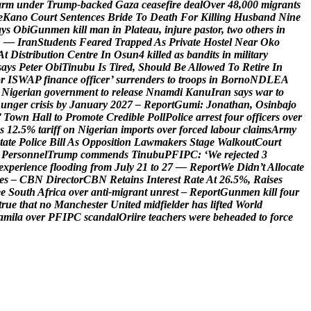
a
r
m
u
n
d
e
r
T
r
u
m
p
-
b
a
c
k
e
d
G
a
z
a
c
e
a
s
e
f
i
r
e
d
e
a
l
O
v
e
r
4
8
,
0
0
0
m
i
g
r
a
n
t
s
e
K
a
n
o
C
o
u
r
t
S
e
n
t
e
n
c
e
s
B
r
i
d
e
T
o
D
e
a
t
h
F
o
r
K
i
l
l
i
n
g
H
u
s
b
a
n
d
N
i
n
e
a
y
s
O
b
i
G
u
n
m
e
n
k
i
l
l
m
a
n
i
n
P
l
a
t
e
a
u
,
i
n
j
u
r
e
p
a
s
t
o
r
,
t
w
o
o
t
h
e
r
s
i
n
S
—
I
r
a
n
S
t
u
d
e
n
t
s
F
e
a
r
e
d
T
r
a
p
p
e
d
A
s
P
r
i
v
a
t
e
H
o
s
t
e
l
N
e
a
r
O
k
o
A
t
D
i
s
t
r
i
b
u
t
i
o
n
C
e
n
t
r
e
I
n
O
s
u
n
4
k
i
l
l
e
d
a
s
b
a
n
d
i
t
s
i
n
m
i
l
i
t
a
r
y
s
a
y
s
P
e
t
e
r
O
b
i
T
i
n
u
b
u
I
s
T
i
r
e
d
,
S
h
o
u
l
d
B
e
A
l
l
o
w
e
d
T
o
R
e
t
i
r
e
I
n
o
r
I
S
W
A
P
f
i
n
a
n
c
e
o
f
f
i
c
e
r
’
s
u
r
r
e
n
d
e
r
s
t
o
t
r
o
o
p
s
i
n
B
o
r
n
o
N
D
L
E
A
N
i
g
e
r
i
a
n
g
o
v
e
r
n
m
e
n
t
t
o
r
e
l
e
a
s
e
N
n
a
m
d
i
K
a
n
u
I
r
a
n
s
a
y
s
w
a
r
t
o
h
u
n
g
e
r
c
r
i
s
i
s
b
y
J
a
n
u
a
r
y
2
0
2
7
–
R
e
p
o
r
t
G
u
m
i
:
J
o
n
a
t
h
a
n
,
O
s
i
n
b
a
j
o
’
T
o
w
n
H
a
l
l
t
o
P
r
o
m
o
t
e
C
r
e
d
i
b
l
e
P
o
l
l
P
o
l
i
c
e
a
r
r
e
s
t
f
o
u
r
o
f
f
i
c
e
r
s
o
v
e
r
s
1
2
.
5
%
t
a
r
i
f
f
o
n
N
i
g
e
r
i
a
n
i
m
p
o
r
t
s
o
v
e
r
f
o
r
c
e
d
l
a
b
o
u
r
c
l
a
i
m
s
A
r
m
y
t
a
t
e
P
o
l
i
c
e
B
i
l
l
A
s
O
p
p
o
s
i
t
i
o
n
L
a
w
m
a
k
e
r
s
S
t
a
g
e
W
a
l
k
o
u
t
C
o
u
r
t
P
e
r
s
o
n
n
e
l
T
r
u
m
p
c
o
m
m
e
n
d
s
T
i
n
u
b
u
P
F
I
P
C
:
‘
W
e
r
e
j
e
c
t
e
d
3
e
x
p
e
r
i
e
n
c
e
f
l
o
o
d
i
n
g
f
r
o
m
J
u
l
y
2
1
t
o
2
7
—
R
e
p
o
r
t
W
e
D
i
d
n
’
t
A
l
l
o
c
a
t
e
e
s
–
C
B
N
D
i
r
e
c
t
o
r
C
B
N
R
e
t
a
i
n
s
I
n
t
e
r
e
s
t
R
a
t
e
A
t
2
6
.
5
%
,
R
a
i
s
e
s
e
e
S
o
u
t
h
A
f
r
i
c
a
o
v
e
r
a
n
t
i
-
m
i
g
r
a
n
t
u
n
r
e
s
t
–
R
e
p
o
r
t
G
u
n
m
e
n
k
i
l
l
f
o
u
r
t
r
u
e
t
h
a
t
n
o
M
a
n
c
h
e
s
t
e
r
U
n
i
t
e
d
m
i
d
f
i
e
l
d
e
r
h
a
s
l
i
f
t
e
d
W
o
r
l
d
a
m
i
l
a
o
v
e
r
P
F
I
P
C
s
c
a
n
d
a
l
O
r
i
i
r
e
t
e
a
c
h
e
r
s
w
e
r
e
b
e
h
e
a
d
e
d
t
o
f
o
r
c
e