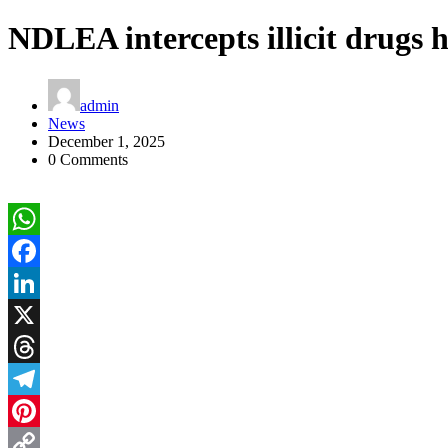
NDLEA intercepts illicit drugs h
admin
News
December 1, 2025
0 Comments
WhatsApp
Facebook
LinkedIn
X
Threads
Telegram
Pinterest