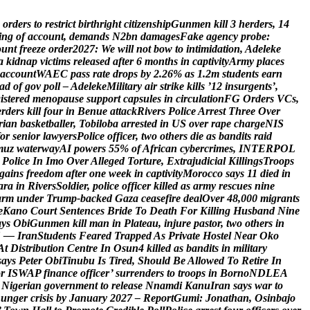
o
r
d
e
r
s
t
o
r
e
s
t
r
i
c
t
b
i
r
t
h
r
i
g
h
t
c
i
t
i
z
e
n
s
h
i
p
G
u
n
m
e
n
k
i
l
l
3
h
e
r
d
e
r
s
,
1
4
i
n
g
o
f
a
c
c
o
u
n
t
,
d
e
m
a
n
d
s
N
2
b
n
d
a
m
a
g
e
s
F
a
k
e
a
g
e
n
c
y
p
r
o
b
e
:
o
u
n
t
f
r
e
e
z
e
o
r
d
e
r
2
0
2
7
:
W
e
w
i
l
l
n
o
t
b
o
w
t
o
i
n
t
i
m
i
d
a
t
i
o
n
,
A
d
e
l
e
k
e
a
k
i
d
n
a
p
v
i
c
t
i
m
s
r
e
l
e
a
s
e
d
a
f
t
e
r
6
m
o
n
t
h
s
i
n
c
a
p
t
i
v
i
t
y
A
r
m
y
p
l
a
c
e
s
a
c
c
o
u
n
t
W
A
E
C
p
a
s
s
r
a
t
e
d
r
o
p
s
b
y
2
.
2
6
%
a
s
1
.
2
m
s
t
u
d
e
n
t
s
e
a
r
n
a
d
o
f
g
o
v
p
o
l
l
–
A
d
e
l
e
k
e
M
i
l
i
t
a
r
y
a
i
r
s
t
r
i
k
e
k
i
l
l
s
’
1
2
i
n
s
u
r
g
e
n
t
s
’
,
g
i
s
t
e
r
e
d
m
e
n
o
p
a
u
s
e
s
u
p
p
o
r
t
c
a
p
s
u
l
e
s
i
n
c
i
r
c
u
l
a
t
i
o
n
F
G
O
r
d
e
r
s
V
C
s
,
e
r
d
e
r
s
k
i
l
l
f
o
u
r
i
n
B
e
n
u
e
a
t
t
a
c
k
R
i
v
e
r
s
P
o
l
i
c
e
A
r
r
e
s
t
T
h
r
e
e
O
v
e
r
r
i
a
n
b
a
s
k
e
t
b
a
l
l
e
r
,
T
o
b
i
l
o
b
a
a
r
r
e
s
t
e
d
i
n
U
S
o
v
e
r
r
a
p
e
c
h
a
r
g
e
N
I
S
o
r
s
e
n
i
o
r
l
a
w
y
e
r
s
P
o
l
i
c
e
o
f
f
i
c
e
r
,
t
w
o
o
t
h
e
r
s
d
i
e
a
s
b
a
n
d
i
t
s
r
a
i
d
m
u
z
w
a
t
e
r
w
a
y
A
I
p
o
w
e
r
s
5
5
%
o
f
A
f
r
i
c
a
n
c
y
b
e
r
c
r
i
m
e
s
,
I
N
T
E
R
P
O
L
P
o
l
i
c
e
I
n
I
m
o
O
v
e
r
A
l
l
e
g
e
d
T
o
r
t
u
r
e
,
E
x
t
r
a
j
u
d
i
c
i
a
l
K
i
l
l
i
n
g
s
T
r
o
o
p
s
g
a
i
n
s
f
r
e
e
d
o
m
a
f
t
e
r
o
n
e
w
e
e
k
i
n
c
a
p
t
i
v
i
t
y
M
o
r
o
c
c
o
s
a
y
s
1
1
d
i
e
d
i
n
a
r
a
i
n
R
i
v
e
r
s
S
o
l
d
i
e
r
,
p
o
l
i
c
e
o
f
f
i
c
e
r
k
i
l
l
e
d
a
s
a
r
m
y
r
e
s
c
u
e
s
n
i
n
e
a
r
m
u
n
d
e
r
T
r
u
m
p
-
b
a
c
k
e
d
G
a
z
a
c
e
a
s
e
f
i
r
e
d
e
a
l
O
v
e
r
4
8
,
0
0
0
m
i
g
r
a
n
t
s
e
K
a
n
o
C
o
u
r
t
S
e
n
t
e
n
c
e
s
B
r
i
d
e
T
o
D
e
a
t
h
F
o
r
K
i
l
l
i
n
g
H
u
s
b
a
n
d
N
i
n
e
a
y
s
O
b
i
G
u
n
m
e
n
k
i
l
l
m
a
n
i
n
P
l
a
t
e
a
u
,
i
n
j
u
r
e
p
a
s
t
o
r
,
t
w
o
o
t
h
e
r
s
i
n
S
—
I
r
a
n
S
t
u
d
e
n
t
s
F
e
a
r
e
d
T
r
a
p
p
e
d
A
s
P
r
i
v
a
t
e
H
o
s
t
e
l
N
e
a
r
O
k
o
A
t
D
i
s
t
r
i
b
u
t
i
o
n
C
e
n
t
r
e
I
n
O
s
u
n
4
k
i
l
l
e
d
a
s
b
a
n
d
i
t
s
i
n
m
i
l
i
t
a
r
y
s
a
y
s
P
e
t
e
r
O
b
i
T
i
n
u
b
u
I
s
T
i
r
e
d
,
S
h
o
u
l
d
B
e
A
l
l
o
w
e
d
T
o
R
e
t
i
r
e
I
n
o
r
I
S
W
A
P
f
i
n
a
n
c
e
o
f
f
i
c
e
r
’
s
u
r
r
e
n
d
e
r
s
t
o
t
r
o
o
p
s
i
n
B
o
r
n
o
N
D
L
E
A
N
i
g
e
r
i
a
n
g
o
v
e
r
n
m
e
n
t
t
o
r
e
l
e
a
s
e
N
n
a
m
d
i
K
a
n
u
I
r
a
n
s
a
y
s
w
a
r
t
o
h
u
n
g
e
r
c
r
i
s
i
s
b
y
J
a
n
u
a
r
y
2
0
2
7
–
R
e
p
o
r
t
G
u
m
i
:
J
o
n
a
t
h
a
n
,
O
s
i
n
b
a
j
o