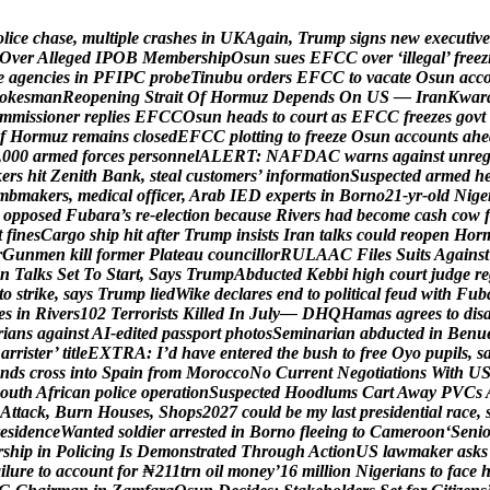
o
l
i
c
e
c
h
a
s
e
,
m
u
l
t
i
p
l
e
c
r
a
s
h
e
s
i
n
U
K
A
g
a
i
n
,
T
r
u
m
p
s
i
g
n
s
n
e
w
e
x
e
c
u
t
i
v
e
O
v
e
r
A
l
l
e
g
e
d
I
P
O
B
M
e
m
b
e
r
s
h
i
p
O
s
u
n
s
u
e
s
E
F
C
C
o
v
e
r
‘
i
l
l
e
g
a
l
’
f
r
e
e
z
e
a
g
e
n
c
i
e
s
i
n
P
F
I
P
C
p
r
o
b
e
T
i
n
u
b
u
o
r
d
e
r
s
E
F
C
C
t
o
v
a
c
a
t
e
O
s
u
n
a
c
c
o
k
e
s
m
a
n
R
e
o
p
e
n
i
n
g
S
t
r
a
i
t
O
f
H
o
r
m
u
z
D
e
p
e
n
d
s
O
n
U
S
—
I
r
a
n
K
w
a
r
m
m
i
s
s
i
o
n
e
r
r
e
p
l
i
e
s
E
F
C
C
O
s
u
n
h
e
a
d
s
t
o
c
o
u
r
t
a
s
E
F
C
C
f
r
e
e
z
e
s
g
o
v
t
f
H
o
r
m
u
z
r
e
m
a
i
n
s
c
l
o
s
e
d
E
F
C
C
p
l
o
t
t
i
n
g
t
o
f
r
e
e
z
e
O
s
u
n
a
c
c
o
u
n
t
s
a
h
e
,
0
0
0
a
r
m
e
d
f
o
r
c
e
s
p
e
r
s
o
n
n
e
l
A
L
E
R
T
:
N
A
F
D
A
C
w
a
r
n
s
a
g
a
i
n
s
t
u
n
r
e
k
e
r
s
h
i
t
Z
e
n
i
t
h
B
a
n
k
,
s
t
e
a
l
c
u
s
t
o
m
e
r
s
’
i
n
f
o
r
m
a
t
i
o
n
S
u
s
p
e
c
t
e
d
a
r
m
e
d
h
m
b
m
a
k
e
r
s
,
m
e
d
i
c
a
l
o
f
f
i
c
e
r
,
A
r
a
b
I
E
D
e
x
p
e
r
t
s
i
n
B
o
r
n
o
2
1
-
y
r
-
o
l
d
N
i
g
e
o
p
p
o
s
e
d
F
u
b
a
r
a
’
s
r
e
-
e
l
e
c
t
i
o
n
b
e
c
a
u
s
e
R
i
v
e
r
s
h
a
d
b
e
c
o
m
e
c
a
s
h
c
o
w
f
t
f
i
n
e
s
C
a
r
g
o
s
h
i
p
h
i
t
a
f
t
e
r
T
r
u
m
p
i
n
s
i
s
t
s
I
r
a
n
t
a
l
k
s
c
o
u
l
d
r
e
o
p
e
n
H
o
r
r
G
u
n
m
e
n
k
i
l
l
f
o
r
m
e
r
P
l
a
t
e
a
u
c
o
u
n
c
i
l
l
o
r
R
U
L
A
A
C
F
i
l
e
s
S
u
i
t
s
A
g
a
i
n
s
t
n
T
a
l
k
s
S
e
t
T
o
S
t
a
r
t
,
S
a
y
s
T
r
u
m
p
A
b
d
u
c
t
e
d
K
e
b
b
i
h
i
g
h
c
o
u
r
t
j
u
d
g
e
r
e
t
o
s
t
r
i
k
e
,
s
a
y
s
T
r
u
m
p
l
i
e
d
W
i
k
e
d
e
c
l
a
r
e
s
e
n
d
t
o
p
o
l
i
t
i
c
a
l
f
e
u
d
w
i
t
h
F
u
b
e
s
i
n
R
i
v
e
r
s
1
0
2
T
e
r
r
o
r
i
s
t
s
K
i
l
l
e
d
I
n
J
u
l
y
—
D
H
Q
H
a
m
a
s
a
g
r
e
e
s
t
o
d
i
s
r
i
a
n
s
a
g
a
i
n
s
t
A
I
-
e
d
i
t
e
d
p
a
s
s
p
o
r
t
p
h
o
t
o
s
S
e
m
i
n
a
r
i
a
n
a
b
d
u
c
t
e
d
i
n
B
e
n
u
B
a
r
r
i
s
t
e
r
’
t
i
t
l
e
E
X
T
R
A
:
I
’
d
h
a
v
e
e
n
t
e
r
e
d
t
h
e
b
u
s
h
t
o
f
r
e
e
O
y
o
p
u
p
i
l
s
,
s
n
d
s
c
r
o
s
s
i
n
t
o
S
p
a
i
n
f
r
o
m
M
o
r
o
c
c
o
N
o
C
u
r
r
e
n
t
N
e
g
o
t
i
a
t
i
o
n
s
W
i
t
h
U
o
u
t
h
A
f
r
i
c
a
n
p
o
l
i
c
e
o
p
e
r
a
t
i
o
n
S
u
s
p
e
c
t
e
d
H
o
o
d
l
u
m
s
C
a
r
t
A
w
a
y
P
V
C
s
A
t
t
a
c
k
,
B
u
r
n
H
o
u
s
e
s
,
S
h
o
p
s
2
0
2
7
c
o
u
l
d
b
e
m
y
l
a
s
t
p
r
e
s
i
d
e
n
t
i
a
l
r
a
c
e
,
e
s
i
d
e
n
c
e
W
a
n
t
e
d
s
o
l
d
i
e
r
a
r
r
e
s
t
e
d
i
n
B
o
r
n
o
f
l
e
e
i
n
g
t
o
C
a
m
e
r
o
o
n
‘
S
e
n
i
r
s
h
i
p
i
n
P
o
l
i
c
i
n
g
I
s
D
e
m
o
n
s
t
r
a
t
e
d
T
h
r
o
u
g
h
A
c
t
i
o
n
U
S
l
a
w
m
a
k
e
r
a
s
k
s
a
i
l
u
r
e
t
o
a
c
c
o
u
n
t
f
o
r
₦
2
1
1
t
r
n
o
i
l
m
o
n
e
y
’
1
6
m
i
l
l
i
o
n
N
i
g
e
r
i
a
n
s
t
o
f
a
c
e