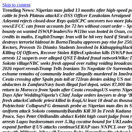
Skip to content
Trending News:
N
i
g
e
r
i
a
n
m
a
n
j
a
i
l
e
d
1
3
m
o
n
t
h
s
a
f
t
e
r
h
i
g
h
-
s
p
e
e
d
p
c
a
t
t
l
e
i
n
f
r
e
s
h
P
l
a
t
e
a
u
a
t
t
a
c
k
E
x
-
D
S
S
O
f
f
i
c
e
r
E
z
e
a
k
o
l
a
m
A
r
r
a
i
g
n
e
d
A
d
e
y
e
m
i
r
e
j
e
c
t
s
c
l
o
s
e
d
-
d
o
o
r
R
e
p
s
q
u
i
z
I
C
P
C
u
n
c
o
v
e
r
s
t
w
o
m
o
r
e
f
a
k
v
o
w
s
E
F
C
C
c
a
n
f
r
e
e
z
e
a
c
c
o
u
n
t
s
f
o
r
7
2
h
r
s
w
i
t
h
o
u
t
c
o
u
r
t
o
r
d
e
r
–
S
p
b
o
u
n
t
y
o
n
w
a
n
t
e
d
I
S
W
A
P
l
e
a
d
e
r
s
N
o
₦
1
1
b
n
w
a
s
l
o
o
t
e
d
i
n
O
s
u
n
,
c
o
c
r
e
d
i
t
s
i
n
m
a
t
h
s
,
E
n
g
l
i
s
h
T
r
u
m
p
:
I
r
a
n
w
i
l
l
b
e
h
i
t
v
e
r
y
h
a
r
d
i
f
S
t
r
a
i
t
o
d
e
s
t
r
o
y
s
t
e
r
r
o
r
i
s
t
h
i
d
e
o
u
t
i
n
B
o
r
n
o
T
i
n
u
b
u
a
p
p
r
o
v
e
s
p
a
y
r
i
s
e
f
o
r
2
5
0
R
e
c
t
o
r
s
,
P
r
o
v
o
s
t
s
T
o
D
i
s
m
i
s
s
S
t
u
d
e
n
t
s
I
n
v
o
l
v
e
d
I
n
K
i
d
n
a
p
p
i
n
g
H
a
c
K
i
l
l
i
n
g
O
f
O
f
f
i
c
e
r
s
,
R
e
c
o
v
e
r
S
t
o
l
e
n
R
i
f
l
e
s
E
x
p
l
o
s
i
o
n
k
i
l
l
s
I
S
W
A
P
b
o
a
r
r
e
s
t
s
1
2
s
u
s
p
e
c
t
s
o
v
e
r
a
l
l
e
g
e
d
Q
N
E
T
-
l
i
n
k
e
d
f
r
a
u
d
n
e
t
w
o
r
k
W
i
k
e
:
I
S
o
k
o
t
o
v
i
l
l
a
g
e
N
B
C
s
e
e
k
s
f
r
e
s
h
a
p
p
e
a
l
o
v
e
r
r
u
l
i
n
g
v
o
i
d
i
n
g
b
r
o
a
d
c
a
s
2
0
2
6
r
e
p
o
r
t
r
e
v
e
a
l
s
T
r
u
m
p
T
e
l
l
s
I
r
a
n
i
a
n
s
T
o
N
e
g
o
t
i
a
t
e
O
r
S
u
r
r
e
n
d
e
e
x
h
u
m
e
r
e
m
a
i
n
s
o
f
c
o
m
m
u
n
i
t
y
l
e
a
d
e
r
a
l
l
e
g
e
d
l
y
m
u
r
d
e
r
e
d
i
n
I
m
o
I
r
a
C
e
u
t
a
c
r
o
s
s
i
n
g
a
f
t
e
r
S
p
a
i
n
p
u
t
s
t
o
l
l
a
t
7
2
I
r
a
n
d
e
n
i
e
s
a
s
k
i
n
g
U
S
n
o
t
a
b
d
u
c
t
e
e
s
i
n
Z
a
m
f
a
r
a
N
a
v
y
b
u
s
t
s
i
l
l
e
g
a
l
f
u
e
l
d
e
p
o
t
,
s
e
i
z
e
s
8
7
,
0
0
0
l
i
t
r
r
e
t
u
r
n
t
o
M
o
r
o
c
c
o
f
r
o
m
S
p
a
i
n
a
f
t
e
r
C
e
u
t
a
c
r
o
s
s
i
n
g
s
U
S
w
a
r
n
s
N
i
g
e
D
a
y
s
A
f
t
e
r
W
e
d
d
i
n
g
N
i
g
e
r
i
a
’
s
C
h
i
e
f
J
u
d
g
e
o
r
d
e
r
s
l
a
w
y
e
r
s
t
o
d
r
o
p
‘
f
r
e
s
h
a
t
t
a
c
k
s
C
a
t
h
o
l
i
c
p
r
i
e
s
t
k
i
l
l
e
d
i
n
K
o
g
i
,
A
t
l
e
a
s
t
1
8
d
e
a
d
a
s
t
h
o
u
s
a
P
o
l
y
t
e
c
h
n
i
c
C
o
l
l
a
p
s
e
s
F
G
d
e
m
a
n
d
s
p
r
o
b
e
a
s
N
i
g
e
r
i
a
n
m
a
n
d
i
e
s
i
n
S
u
n
i
f
o
r
m
a
t
t
a
c
k
S
o
k
o
t
o
c
o
m
m
u
n
i
t
y
B
a
n
d
i
t
s
K
i
l
l
3
0
I
n
F
r
e
s
h
K
a
d
u
n
a
P
e
a
c
e
,
S
a
y
s
P
e
t
e
r
O
b
i
B
a
n
d
i
t
s
a
b
d
u
c
t
K
e
b
b
i
h
i
g
h
c
o
u
r
t
j
u
d
g
e
f
r
o
m
r
a
r
r
e
s
t
s
L
a
g
o
s
b
u
s
i
n
e
s
s
m
a
n
o
v
e
r
3
.
3
k
g
c
o
c
a
i
n
e
b
o
u
n
d
f
o
r
U
K
L
e
a
d
e
e
x
p
a
n
d
f
u
r
t
h
e
r
i
f
U
S
a
t
t
a
c
k
s
c
o
n
t
i
n
u
e
S
E
R
A
P
s
u
e
s
N
N
P
C
L
o
v
e
r
‘
f