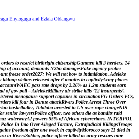
agu Enyiogugu and Eziala Obiangwu
o
r
d
e
r
s
t
o
r
e
s
t
r
i
c
t
b
i
r
t
h
r
i
g
h
t
c
i
t
i
z
e
n
s
h
i
p
G
u
n
m
e
n
k
i
l
l
3
h
e
r
d
e
r
s
,
1
4
i
n
g
o
f
a
c
c
o
u
n
t
,
d
e
m
a
n
d
s
N
2
b
n
d
a
m
a
g
e
s
F
a
k
e
a
g
e
n
c
y
p
r
o
b
e
:
o
u
n
t
f
r
e
e
z
e
o
r
d
e
r
2
0
2
7
:
W
e
w
i
l
l
n
o
t
b
o
w
t
o
i
n
t
i
m
i
d
a
t
i
o
n
,
A
d
e
l
e
k
e
a
k
i
d
n
a
p
v
i
c
t
i
m
s
r
e
l
e
a
s
e
d
a
f
t
e
r
6
m
o
n
t
h
s
i
n
c
a
p
t
i
v
i
t
y
A
r
m
y
p
l
a
c
e
s
a
c
c
o
u
n
t
W
A
E
C
p
a
s
s
r
a
t
e
d
r
o
p
s
b
y
2
.
2
6
%
a
s
1
.
2
m
s
t
u
d
e
n
t
s
e
a
r
n
a
d
o
f
g
o
v
p
o
l
l
–
A
d
e
l
e
k
e
M
i
l
i
t
a
r
y
a
i
r
s
t
r
i
k
e
k
i
l
l
s
’
1
2
i
n
s
u
r
g
e
n
t
s
’
,
g
i
s
t
e
r
e
d
m
e
n
o
p
a
u
s
e
s
u
p
p
o
r
t
c
a
p
s
u
l
e
s
i
n
c
i
r
c
u
l
a
t
i
o
n
F
G
O
r
d
e
r
s
V
C
s
,
e
r
d
e
r
s
k
i
l
l
f
o
u
r
i
n
B
e
n
u
e
a
t
t
a
c
k
R
i
v
e
r
s
P
o
l
i
c
e
A
r
r
e
s
t
T
h
r
e
e
O
v
e
r
r
i
a
n
b
a
s
k
e
t
b
a
l
l
e
r
,
T
o
b
i
l
o
b
a
a
r
r
e
s
t
e
d
i
n
U
S
o
v
e
r
r
a
p
e
c
h
a
r
g
e
N
I
S
o
r
s
e
n
i
o
r
l
a
w
y
e
r
s
P
o
l
i
c
e
o
f
f
i
c
e
r
,
t
w
o
o
t
h
e
r
s
d
i
e
a
s
b
a
n
d
i
t
s
r
a
i
d
m
u
z
w
a
t
e
r
w
a
y
A
I
p
o
w
e
r
s
5
5
%
o
f
A
f
r
i
c
a
n
c
y
b
e
r
c
r
i
m
e
s
,
I
N
T
E
R
P
O
L
P
o
l
i
c
e
I
n
I
m
o
O
v
e
r
A
l
l
e
g
e
d
T
o
r
t
u
r
e
,
E
x
t
r
a
j
u
d
i
c
i
a
l
K
i
l
l
i
n
g
s
T
r
o
o
p
s
g
a
i
n
s
f
r
e
e
d
o
m
a
f
t
e
r
o
n
e
w
e
e
k
i
n
c
a
p
t
i
v
i
t
y
M
o
r
o
c
c
o
s
a
y
s
1
1
d
i
e
d
i
n
a
r
a
i
n
R
i
v
e
r
s
S
o
l
d
i
e
r
,
p
o
l
i
c
e
o
f
f
i
c
e
r
k
i
l
l
e
d
a
s
a
r
m
y
r
e
s
c
u
e
s
n
i
n
e