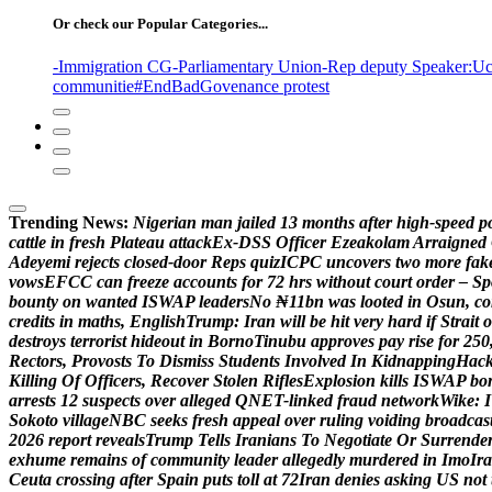
Or check our Popular Categories...
-Immigration CG
-Parliamentary Union
-Rep deputy Speaker
:Uc
communitie
#EndBadGovenance protest
Trending News:
N
i
g
e
r
i
a
n
m
a
n
j
a
i
l
e
d
1
3
m
o
n
t
h
s
a
f
t
e
r
h
i
g
h
-
s
p
e
e
d
p
c
a
t
t
l
e
i
n
f
r
e
s
h
P
l
a
t
e
a
u
a
t
t
a
c
k
E
x
-
D
S
S
O
f
f
i
c
e
r
E
z
e
a
k
o
l
a
m
A
r
r
a
i
g
n
e
d
A
d
e
y
e
m
i
r
e
j
e
c
t
s
c
l
o
s
e
d
-
d
o
o
r
R
e
p
s
q
u
i
z
I
C
P
C
u
n
c
o
v
e
r
s
t
w
o
m
o
r
e
f
a
k
v
o
w
s
E
F
C
C
c
a
n
f
r
e
e
z
e
a
c
c
o
u
n
t
s
f
o
r
7
2
h
r
s
w
i
t
h
o
u
t
c
o
u
r
t
o
r
d
e
r
–
S
p
b
o
u
n
t
y
o
n
w
a
n
t
e
d
I
S
W
A
P
l
e
a
d
e
r
s
N
o
₦
1
1
b
n
w
a
s
l
o
o
t
e
d
i
n
O
s
u
n
,
c
o
c
r
e
d
i
t
s
i
n
m
a
t
h
s
,
E
n
g
l
i
s
h
T
r
u
m
p
:
I
r
a
n
w
i
l
l
b
e
h
i
t
v
e
r
y
h
a
r
d
i
f
S
t
r
a
i
t
o
d
e
s
t
r
o
y
s
t
e
r
r
o
r
i
s
t
h
i
d
e
o
u
t
i
n
B
o
r
n
o
T
i
n
u
b
u
a
p
p
r
o
v
e
s
p
a
y
r
i
s
e
f
o
r
2
5
0
R
e
c
t
o
r
s
,
P
r
o
v
o
s
t
s
T
o
D
i
s
m
i
s
s
S
t
u
d
e
n
t
s
I
n
v
o
l
v
e
d
I
n
K
i
d
n
a
p
p
i
n
g
H
a
c
K
i
l
l
i
n
g
O
f
O
f
f
i
c
e
r
s
,
R
e
c
o
v
e
r
S
t
o
l
e
n
R
i
f
l
e
s
E
x
p
l
o
s
i
o
n
k
i
l
l
s
I
S
W
A
P
b
o
a
r
r
e
s
t
s
1
2
s
u
s
p
e
c
t
s
o
v
e
r
a
l
l
e
g
e
d
Q
N
E
T
-
l
i
n
k
e
d
f
r
a
u
d
n
e
t
w
o
r
k
W
i
k
e
:
I
S
o
k
o
t
o
v
i
l
l
a
g
e
N
B
C
s
e
e
k
s
f
r
e
s
h
a
p
p
e
a
l
o
v
e
r
r
u
l
i
n
g
v
o
i
d
i
n
g
b
r
o
a
d
c
a
s
2
0
2
6
r
e
p
o
r
t
r
e
v
e
a
l
s
T
r
u
m
p
T
e
l
l
s
I
r
a
n
i
a
n
s
T
o
N
e
g
o
t
i
a
t
e
O
r
S
u
r
r
e
n
d
e
e
x
h
u
m
e
r
e
m
a
i
n
s
o
f
c
o
m
m
u
n
i
t
y
l
e
a
d
e
r
a
l
l
e
g
e
d
l
y
m
u
r
d
e
r
e
d
i
n
I
m
o
I
r
a
C
e
u
t
a
c
r
o
s
s
i
n
g
a
f
t
e
r
S
p
a
i
n
p
u
t
s
t
o
l
l
a
t
7
2
I
r
a
n
d
e
n
i
e
s
a
s
k
i
n
g
U
S
n
o
t