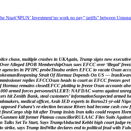
he Nnaji
‘$PUN’ Investment
‘no work no pay’
’ tariffs
” between Umugar
o
l
i
c
e
c
h
a
s
e
,
m
u
l
t
i
p
l
e
c
r
a
s
h
e
s
i
n
U
K
A
g
a
i
n
,
T
r
u
m
p
s
i
g
n
s
n
e
w
e
x
e
c
u
t
i
v
e
O
v
e
r
A
l
l
e
g
e
d
I
P
O
B
M
e
m
b
e
r
s
h
i
p
O
s
u
n
s
u
e
s
E
F
C
C
o
v
e
r
‘
i
l
l
e
g
a
l
’
f
r
e
e
z
e
a
g
e
n
c
i
e
s
i
n
P
F
I
P
C
p
r
o
b
e
T
i
n
u
b
u
o
r
d
e
r
s
E
F
C
C
t
o
v
a
c
a
t
e
O
s
u
n
a
c
c
o
k
e
s
m
a
n
R
e
o
p
e
n
i
n
g
S
t
r
a
i
t
O
f
H
o
r
m
u
z
D
e
p
e
n
d
s
O
n
U
S
—
I
r
a
n
K
w
a
r
m
m
i
s
s
i
o
n
e
r
r
e
p
l
i
e
s
E
F
C
C
O
s
u
n
h
e
a
d
s
t
o
c
o
u
r
t
a
s
E
F
C
C
f
r
e
e
z
e
s
g
o
v
t
f
H
o
r
m
u
z
r
e
m
a
i
n
s
c
l
o
s
e
d
E
F
C
C
p
l
o
t
t
i
n
g
t
o
f
r
e
e
z
e
O
s
u
n
a
c
c
o
u
n
t
s
a
h
e
,
0
0
0
a
r
m
e
d
f
o
r
c
e
s
p
e
r
s
o
n
n
e
l
A
L
E
R
T
:
N
A
F
D
A
C
w
a
r
n
s
a
g
a
i
n
s
t
u
n
r
e
k
e
r
s
h
i
t
Z
e
n
i
t
h
B
a
n
k
,
s
t
e
a
l
c
u
s
t
o
m
e
r
s
’
i
n
f
o
r
m
a
t
i
o
n
S
u
s
p
e
c
t
e
d
a
r
m
e
d
h
m
b
m
a
k
e
r
s
,
m
e
d
i
c
a
l
o
f
f
i
c
e
r
,
A
r
a
b
I
E
D
e
x
p
e
r
t
s
i
n
B
o
r
n
o
2
1
-
y
r
-
o
l
d
N
i
g
e
o
p
p
o
s
e
d
F
u
b
a
r
a
’
s
r
e
-
e
l
e
c
t
i
o
n
b
e
c
a
u
s
e
R
i
v
e
r
s
h
a
d
b
e
c
o
m
e
c
a
s
h
c
o
w
f
t
f
i
n
e
s
C
a
r
g
o
s
h
i
p
h
i
t
a
f
t
e
r
T
r
u
m
p
i
n
s
i
s
t
s
I
r
a
n
t
a
l
k
s
c
o
u
l
d
r
e
o
p
e
n
H
o
r
r
G
u
n
m
e
n
k
i
l
l
f
o
r
m
e
r
P
l
a
t
e
a
u
c
o
u
n
c
i
l
l
o
r
R
U
L
A
A
C
F
i
l
e
s
S
u
i
t
s
A
g
a
i
n
s
t
n
T
a
l
k
s
S
e
t
T
o
S
t
a
r
t
,
S
a
y
s
T
r
u
m
p
A
b
d
u
c
t
e
d
K
e
b
b
i
h
i
g
h
c
o
u
r
t
j
u
d
g
e
r
e
t
o
s
t
r
i
k
e
,
s
a
y
s
T
r
u
m
p
l
i
e
d
W
i
k
e
d
e
c
l
a
r
e
s
e
n
d
t
o
p
o
l
i
t
i
c
a
l
f
e
u
d
w
i
t
h
F
u
b