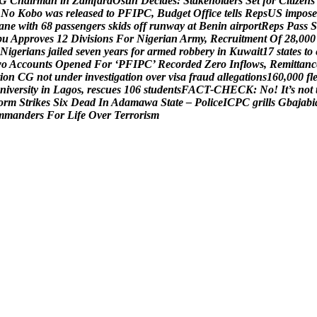
G
C
h
a
i
r
m
a
n
i
n
Z
a
m
f
a
r
a
O
s
u
n
D
e
c
i
d
e
s
:
S
t
a
k
e
h
o
l
d
e
r
s
S
e
t
f
o
r
C
i
t
i
z
e
n
s
N
o
K
o
b
o
w
a
s
r
e
l
e
a
s
e
d
t
o
P
F
I
P
C
,
B
u
d
g
e
t
O
f
f
i
c
e
t
e
l
l
s
R
e
p
s
U
S
i
m
p
o
s
e
a
n
e
w
i
t
h
6
8
p
a
s
s
e
n
g
e
r
s
s
k
i
d
s
o
f
f
r
u
n
w
a
y
a
t
B
e
n
i
n
a
i
r
p
o
r
t
R
e
p
s
P
a
s
s
S
b
u
A
p
p
r
o
v
e
s
1
2
D
i
v
i
s
i
o
n
s
F
o
r
N
i
g
e
r
i
a
n
A
r
m
y
,
R
e
c
r
u
i
t
m
e
n
t
O
f
2
8
,
0
0
0
N
i
g
e
r
i
a
n
s
j
a
i
l
e
d
s
e
v
e
n
y
e
a
r
s
f
o
r
a
r
m
e
d
r
o
b
b
e
r
y
i
n
K
u
w
a
i
t
1
7
s
t
a
t
e
s
t
o
w
o
A
c
c
o
u
n
t
s
O
p
e
n
e
d
F
o
r
‘
P
F
I
P
C
’
R
e
c
o
r
d
e
d
Z
e
r
o
I
n
f
l
o
w
s
,
R
e
m
i
t
t
a
n
c
i
o
n
C
G
n
o
t
u
n
d
e
r
i
n
v
e
s
t
i
g
a
t
i
o
n
o
v
e
r
v
i
s
a
f
r
a
u
d
a
l
l
e
g
a
t
i
o
n
s
1
6
0
,
0
0
0
f
l
n
i
v
e
r
s
i
t
y
i
n
L
a
g
o
s
,
r
e
s
c
u
e
s
1
0
6
s
t
u
d
e
n
t
s
F
A
C
T
-
C
H
E
C
K
:
N
o
!
I
t
’
s
n
o
t
o
r
m
S
t
r
i
k
e
s
S
i
x
D
e
a
d
I
n
A
d
a
m
a
w
a
S
t
a
t
e
–
P
o
l
i
c
e
I
C
P
C
g
r
i
l
l
s
G
b
a
j
a
b
i
m
m
a
n
d
e
r
s
F
o
r
L
i
f
e
O
v
e
r
T
e
r
r
o
r
i
s
m