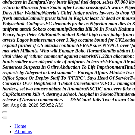
a
b
d
u
c
t
e
e
s
i
n
Z
a
m
f
a
r
a
N
a
v
y
b
u
s
t
s
i
l
l
e
g
a
l
f
u
e
l
d
e
p
o
t
,
s
e
i
z
e
s
8
7
,
0
0
0
l
i
t
r
r
e
t
u
r
n
t
o
M
o
r
o
c
c
o
f
r
o
m
S
p
a
i
n
a
f
t
e
r
C
e
u
t
a
c
r
o
s
s
i
n
g
s
U
S
w
a
r
n
s
N
i
g
e
D
a
y
s
A
f
t
e
r
W
e
d
d
i
n
g
N
i
g
e
r
i
a
’
s
C
h
i
e
f
J
u
d
g
e
o
r
d
e
r
s
l
a
w
y
e
r
s
t
o
d
r
o
p
‘
f
r
e
s
h
a
t
t
a
c
k
s
C
a
t
h
o
l
i
c
p
r
i
e
s
t
k
i
l
l
e
d
i
n
K
o
g
i
,
A
t
l
e
a
s
t
1
8
d
e
a
d
a
s
t
h
o
u
s
a
P
o
l
y
t
e
c
h
n
i
c
C
o
l
l
a
p
s
e
s
F
G
d
e
m
a
n
d
s
p
r
o
b
e
a
s
N
i
g
e
r
i
a
n
m
a
n
d
i
e
s
i
n
S
u
n
i
f
o
r
m
a
t
t
a
c
k
S
o
k
o
t
o
c
o
m
m
u
n
i
t
y
B
a
n
d
i
t
s
K
i
l
l
3
0
I
n
F
r
e
s
h
K
a
d
u
n
a
P
e
a
c
e
,
S
a
y
s
P
e
t
e
r
O
b
i
B
a
n
d
i
t
s
a
b
d
u
c
t
K
e
b
b
i
h
i
g
h
c
o
u
r
t
j
u
d
g
e
f
r
o
m
r
a
r
r
e
s
t
s
L
a
g
o
s
b
u
s
i
n
e
s
s
m
a
n
o
v
e
r
3
.
3
k
g
c
o
c
a
i
n
e
b
o
u
n
d
f
o
r
U
K
L
e
a
d
e
e
x
p
a
n
d
f
u
r
t
h
e
r
i
f
U
S
a
t
t
a
c
k
s
c
o
n
t
i
n
u
e
S
E
R
A
P
s
u
e
s
N
N
P
C
L
o
v
e
r
‘
f
m
e
t
w
i
t
h
M
i
l
i
t
a
n
t
s
,
W
h
o
w
i
l
l
E
n
g
a
g
e
B
o
k
o
H
a
r
a
m
B
a
n
d
i
t
s
a
b
d
u
c
t
L
v
i
r
a
l
v
i
d
e
o
o
f
‘
e
t
h
n
i
c
c
o
m
m
e
n
t
’
a
g
a
i
n
s
t
m
o
t
o
r
i
s
t
N
1
.
3
2
b
n
a
l
l
o
c
a
t
i
o
n
:
h
u
n
t
s
s
o
l
d
i
e
r
o
v
e
r
a
l
l
e
g
e
d
s
a
l
e
o
f
u
n
i
f
o
r
m
s
t
o
t
e
r
r
o
r
i
s
t
s
E
n
u
g
u
A
i
r
p
l
S
e
n
t
e
n
c
e
s
S
u
s
p
e
c
t
s
I
n
O
r
i
i
r
e
A
b
d
u
c
t
i
o
n
T
o
L
i
f
e
I
m
p
r
i
s
o
n
m
e
n
t
T
i
n
u
r
e
q
u
e
s
t
s
b
y
A
d
e
y
e
m
i
t
o
h
o
s
t
s
u
m
m
i
t
’
–
F
o
r
e
i
g
n
A
f
f
a
i
r
s
M
i
n
i
s
t
e
r
T
w
o
O
f
f
i
c
e
S
p
a
c
e
O
r
D
e
p
l
o
y
S
t
a
f
f
T
o
‘
P
F
I
P
C
’
,
S
a
y
s
H
e
a
d
O
f
S
e
r
v
i
c
e
T
C
o
n
c
e
r
n
s
O
v
e
r
H
e
i
g
h
t
e
n
e
d
‘
G
l
o
b
a
l
U
n
c
e
r
t
a
i
n
t
i
e
s
’
E
F
C
C
:
I
m
m
i
g
r
a
t
h
e
r
d
e
r
s
,
s
e
t
t
w
o
h
o
u
s
e
s
a
b
l
a
z
e
i
n
A
n
a
m
b
r
a
N
S
C
D
C
u
n
c
o
v
e
r
s
f
a
k
e
u
C
u
p
R
a
i
n
s
t
o
r
m
k
i
l
l
s
4
,
d
e
s
t
r
o
y
s
s
c
h
o
o
l
,
h
o
s
p
i
t
a
l
i
n
S
o
k
o
t
o
T
h
u
n
d
e
r
s
t
r
e
l
e
a
s
e
o
f
A
n
s
a
r
u
c
o
m
m
a
n
d
e
r
s
—
D
S
S
C
o
u
r
t
J
a
i
l
s
T
w
o
A
n
s
a
r
u
C
o
Sat. Aug 8th, 2026
5:50:53 AM
Home
About us