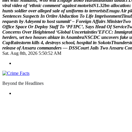
m
e
t
w
i
t
h
M
i
l
i
t
a
n
t
s
,
W
h
o
w
i
l
l
E
n
g
a
g
e
B
o
k
o
H
a
r
a
m
B
a
n
d
i
t
s
a
b
d
u
c
t
L
v
i
r
a
l
v
i
d
e
o
o
f
‘
e
t
h
n
i
c
c
o
m
m
e
n
t
’
a
g
a
i
n
s
t
m
o
t
o
r
i
s
t
N
1
.
3
2
b
n
a
l
l
o
c
a
t
i
o
n
:
h
u
n
t
s
s
o
l
d
i
e
r
o
v
e
r
a
l
l
e
g
e
d
s
a
l
e
o
f
u
n
i
f
o
r
m
s
t
o
t
e
r
r
o
r
i
s
t
s
E
n
u
g
u
A
i
r
p
l
S
e
n
t
e
n
c
e
s
S
u
s
p
e
c
t
s
I
n
O
r
i
i
r
e
A
b
d
u
c
t
i
o
n
T
o
L
i
f
e
I
m
p
r
i
s
o
n
m
e
n
t
T
i
n
u
r
e
q
u
e
s
t
s
b
y
A
d
e
y
e
m
i
t
o
h
o
s
t
s
u
m
m
i
t
’
–
F
o
r
e
i
g
n
A
f
f
a
i
r
s
M
i
n
i
s
t
e
r
T
w
o
O
f
f
i
c
e
S
p
a
c
e
O
r
D
e
p
l
o
y
S
t
a
f
f
T
o
‘
P
F
I
P
C
’
,
S
a
y
s
H
e
a
d
O
f
S
e
r
v
i
c
e
T
C
o
n
c
e
r
n
s
O
v
e
r
H
e
i
g
h
t
e
n
e
d
‘
G
l
o
b
a
l
U
n
c
e
r
t
a
i
n
t
i
e
s
’
E
F
C
C
:
I
m
m
i
g
r
a
t
h
e
r
d
e
r
s
,
s
e
t
t
w
o
h
o
u
s
e
s
a
b
l
a
z
e
i
n
A
n
a
m
b
r
a
N
S
C
D
C
u
n
c
o
v
e
r
s
f
a
k
e
u
C
u
p
R
a
i
n
s
t
o
r
m
k
i
l
l
s
4
,
d
e
s
t
r
o
y
s
s
c
h
o
o
l
,
h
o
s
p
i
t
a
l
i
n
S
o
k
o
t
o
T
h
u
n
d
e
r
s
t
r
e
l
e
a
s
e
o
f
A
n
s
a
r
u
c
o
m
m
a
n
d
e
r
s
—
D
S
S
C
o
u
r
t
J
a
i
l
s
T
w
o
A
n
s
a
r
u
C
o
Sat. Aug 8th, 2026
5:50:53 AM
Beyond the Headlines