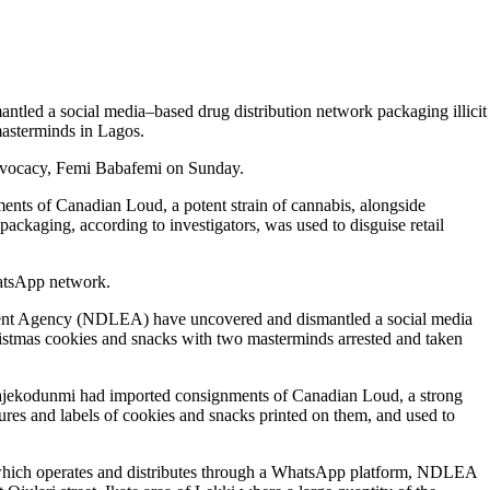
led a social media–based drug distribution network packaging illicit
masterminds in Lagos.
Advocacy, Femi Babafemi on Sunday.
ments of Canadian Loud, a potent strain of cannabis, alongside
ackaging, according to investigators, was used to disguise retail
hatsApp network.
ment Agency (NDLEA) have uncovered and dismantled a social media
hristmas cookies and snacks with two masterminds arrested and taken
ajekodunmi had imported consignments of Canadian Loud, a strong
ctures and labels of cookies and snacks printed on them, and used to
te which operates and distributes through a WhatsApp platform, NDLEA