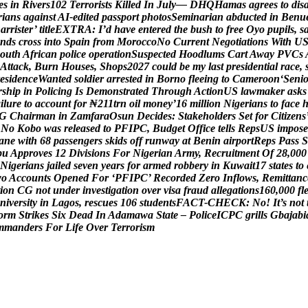
e
s
i
n
R
i
v
e
r
s
1
0
2
T
e
r
r
o
r
i
s
t
s
K
i
l
l
e
d
I
n
J
u
l
y
—
D
H
Q
H
a
m
a
s
a
g
r
e
e
s
t
o
d
i
s
r
i
a
n
s
a
g
a
i
n
s
t
A
I
-
e
d
i
t
e
d
p
a
s
s
p
o
r
t
p
h
o
t
o
s
S
e
m
i
n
a
r
i
a
n
a
b
d
u
c
t
e
d
i
n
B
e
n
u
B
a
r
r
i
s
t
e
r
’
t
i
t
l
e
E
X
T
R
A
:
I
’
d
h
a
v
e
e
n
t
e
r
e
d
t
h
e
b
u
s
h
t
o
f
r
e
e
O
y
o
p
u
p
i
l
s
,
s
n
d
s
c
r
o
s
s
i
n
t
o
S
p
a
i
n
f
r
o
m
M
o
r
o
c
c
o
N
o
C
u
r
r
e
n
t
N
e
g
o
t
i
a
t
i
o
n
s
W
i
t
h
U
o
u
t
h
A
f
r
i
c
a
n
p
o
l
i
c
e
o
p
e
r
a
t
i
o
n
S
u
s
p
e
c
t
e
d
H
o
o
d
l
u
m
s
C
a
r
t
A
w
a
y
P
V
C
s
A
t
t
a
c
k
,
B
u
r
n
H
o
u
s
e
s
,
S
h
o
p
s
2
0
2
7
c
o
u
l
d
b
e
m
y
l
a
s
t
p
r
e
s
i
d
e
n
t
i
a
l
r
a
c
e
,
e
s
i
d
e
n
c
e
W
a
n
t
e
d
s
o
l
d
i
e
r
a
r
r
e
s
t
e
d
i
n
B
o
r
n
o
f
l
e
e
i
n
g
t
o
C
a
m
e
r
o
o
n
‘
S
e
n
i
r
s
h
i
p
i
n
P
o
l
i
c
i
n
g
I
s
D
e
m
o
n
s
t
r
a
t
e
d
T
h
r
o
u
g
h
A
c
t
i
o
n
U
S
l
a
w
m
a
k
e
r
a
s
k
s
a
i
l
u
r
e
t
o
a
c
c
o
u
n
t
f
o
r
₦
2
1
1
t
r
n
o
i
l
m
o
n
e
y
’
1
6
m
i
l
l
i
o
n
N
i
g
e
r
i
a
n
s
t
o
f
a
c
e
G
C
h
a
i
r
m
a
n
i
n
Z
a
m
f
a
r
a
O
s
u
n
D
e
c
i
d
e
s
:
S
t
a
k
e
h
o
l
d
e
r
s
S
e
t
f
o
r
C
i
t
i
z
e
n
s
N
o
K
o
b
o
w
a
s
r
e
l
e
a
s
e
d
t
o
P
F
I
P
C
,
B
u
d
g
e
t
O
f
f
i
c
e
t
e
l
l
s
R
e
p
s
U
S
i
m
p
o
s
e
a
n
e
w
i
t
h
6
8
p
a
s
s
e
n
g
e
r
s
s
k
i
d
s
o
f
f
r
u
n
w
a
y
a
t
B
e
n
i
n
a
i
r
p
o
r
t
R
e
p
s
P
a
s
s
S
b
u
A
p
p
r
o
v
e
s
1
2
D
i
v
i
s
i
o
n
s
F
o
r
N
i
g
e
r
i
a
n
A
r
m
y
,
R
e
c
r
u
i
t
m
e
n
t
O
f
2
8
,
0
0
0
N
i
g
e
r
i
a
n
s
j
a
i
l
e
d
s
e
v
e
n
y
e
a
r
s
f
o
r
a
r
m
e
d
r
o
b
b
e
r
y
i
n
K
u
w
a
i
t
1
7
s
t
a
t
e
s
t
o
w
o
A
c
c
o
u
n
t
s
O
p
e
n
e
d
F
o
r
‘
P
F
I
P
C
’
R
e
c
o
r
d
e
d
Z
e
r
o
I
n
f
l
o
w
s
,
R
e
m
i
t
t
a
n
c
i
o
n
C
G
n
o
t
u
n
d
e
r
i
n
v
e
s
t
i
g
a
t
i
o
n
o
v
e
r
v
i
s
a
f
r
a
u
d
a
l
l
e
g
a
t
i
o
n
s
1
6
0
,
0
0
0
f
l
n
i
v
e
r
s
i
t
y
i
n
L
a
g
o
s
,
r
e
s
c
u
e
s
1
0
6
s
t
u
d
e
n
t
s
F
A
C
T
-
C
H
E
C
K
:
N
o
!
I
t
’
s
n
o
t
o
r
m
S
t
r
i
k
e
s
S
i
x
D
e
a
d
I
n
A
d
a
m
a
w
a
S
t
a
t
e
–
P
o
l
i
c
e
I
C
P
C
g
r
i
l
l
s
G
b
a
j
a
b
i
m
m
a
n
d
e
r
s
F
o
r
L
i
f
e
O
v
e
r
T
e
r
r
o
r
i
s
m