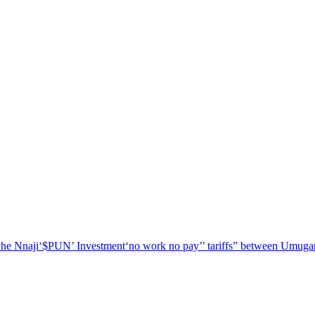
he Nnaji
‘$PUN’ Investment
‘no work no pay’
’ tariffs
” between Umugar