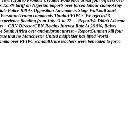
’
T
o
w
n
H
a
l
l
t
o
P
r
o
m
o
t
e
C
r
e
d
i
b
l
e
P
o
l
l
P
o
l
i
c
e
a
r
r
e
s
t
f
o
u
r
o
f
f
i
c
e
r
s
o
v
e
r
s
1
2
.
5
%
t
a
r
i
f
f
o
n
N
i
g
e
r
i
a
n
i
m
p
o
r
t
s
o
v
e
r
f
o
r
c
e
d
l
a
b
o
u
r
c
l
a
i
m
s
A
r
m
y
t
a
t
e
P
o
l
i
c
e
B
i
l
l
A
s
O
p
p
o
s
i
t
i
o
n
L
a
w
m
a
k
e
r
s
S
t
a
g
e
W
a
l
k
o
u
t
C
o
u
r
t
P
e
r
s
o
n
n
e
l
T
r
u
m
p
c
o
m
m
e
n
d
s
T
i
n
u
b
u
P
F
I
P
C
:
‘
W
e
r
e
j
e
c
t
e
d
3
e
x
p
e
r
i
e
n
c
e
f
l
o
o
d
i
n
g
f
r
o
m
J
u
l
y
2
1
t
o
2
7
—
R
e
p
o
r
t
W
e
D
i
d
n
’
t
A
l
l
o
c
a
t
e
e
s
–
C
B
N
D
i
r
e
c
t
o
r
C
B
N
R
e
t
a
i
n
s
I
n
t
e
r
e
s
t
R
a
t
e
A
t
2
6
.
5
%
,
R
a
i
s
e
s
e
e
S
o
u
t
h
A
f
r
i
c
a
o
v
e
r
a
n
t
i
-
m
i
g
r
a
n
t
u
n
r
e
s
t
–
R
e
p
o
r
t
G
u
n
m
e
n
k
i
l
l
f
o
u
r
t
r
u
e
t
h
a
t
n
o
M
a
n
c
h
e
s
t
e
r
U
n
i
t
e
d
m
i
d
f
i
e
l
d
e
r
h
a
s
l
i
f
t
e
d
W
o
r
l
d
a
m
i
l
a
o
v
e
r
P
F
I
P
C
s
c
a
n
d
a
l
O
r
i
i
r
e
t
e
a
c
h
e
r
s
w
e
r
e
b
e
h
e
a
d
e
d
t
o
f
o
r
c
e