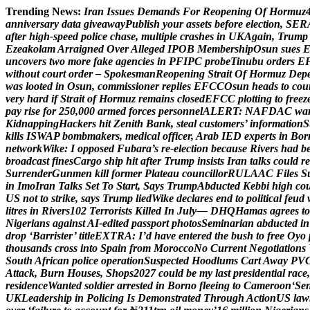
Trending News:
I
r
a
n
I
s
s
u
e
s
D
e
m
a
n
d
s
F
o
r
R
e
o
p
e
n
i
n
g
O
f
H
o
r
m
u
z
a
n
n
i
v
e
r
s
a
r
y
d
a
t
a
g
i
v
e
a
w
a
y
P
u
b
l
i
s
h
y
o
u
r
a
s
s
e
t
s
b
e
f
o
r
e
e
l
e
c
t
i
o
n
,
S
E
R
a
f
t
e
r
h
i
g
h
-
s
p
e
e
d
p
o
l
i
c
e
c
h
a
s
e
,
m
u
l
t
i
p
l
e
c
r
a
s
h
e
s
i
n
U
K
A
g
a
i
n
,
T
r
u
m
p
E
z
e
a
k
o
l
a
m
A
r
r
a
i
g
n
e
d
O
v
e
r
A
l
l
e
g
e
d
I
P
O
B
M
e
m
b
e
r
s
h
i
p
O
s
u
n
s
u
e
s
u
n
c
o
v
e
r
s
t
w
o
m
o
r
e
f
a
k
e
a
g
e
n
c
i
e
s
i
n
P
F
I
P
C
p
r
o
b
e
T
i
n
u
b
u
o
r
d
e
r
s
E
w
i
t
h
o
u
t
c
o
u
r
t
o
r
d
e
r
–
S
p
o
k
e
s
m
a
n
R
e
o
p
e
n
i
n
g
S
t
r
a
i
t
O
f
H
o
r
m
u
z
D
e
p
w
a
s
l
o
o
t
e
d
i
n
O
s
u
n
,
c
o
m
m
i
s
s
i
o
n
e
r
r
e
p
l
i
e
s
E
F
C
C
O
s
u
n
h
e
a
d
s
t
o
c
o
u
v
e
r
y
h
a
r
d
i
f
S
t
r
a
i
t
o
f
H
o
r
m
u
z
r
e
m
a
i
n
s
c
l
o
s
e
d
E
F
C
C
p
l
o
t
t
i
n
g
t
o
f
r
e
e
z
p
a
y
r
i
s
e
f
o
r
2
5
0
,
0
0
0
a
r
m
e
d
f
o
r
c
e
s
p
e
r
s
o
n
n
e
l
A
L
E
R
T
:
N
A
F
D
A
C
w
a
K
i
d
n
a
p
p
i
n
g
H
a
c
k
e
r
s
h
i
t
Z
e
n
i
t
h
B
a
n
k
,
s
t
e
a
l
c
u
s
t
o
m
e
r
s
’
i
n
f
o
r
m
a
t
i
o
n
S
k
i
l
l
s
I
S
W
A
P
b
o
m
b
m
a
k
e
r
s
,
m
e
d
i
c
a
l
o
f
f
i
c
e
r
,
A
r
a
b
I
E
D
e
x
p
e
r
t
s
i
n
B
o
r
n
e
t
w
o
r
k
W
i
k
e
:
I
o
p
p
o
s
e
d
F
u
b
a
r
a
’
s
r
e
-
e
l
e
c
t
i
o
n
b
e
c
a
u
s
e
R
i
v
e
r
s
h
a
d
b
b
r
o
a
d
c
a
s
t
f
i
n
e
s
C
a
r
g
o
s
h
i
p
h
i
t
a
f
t
e
r
T
r
u
m
p
i
n
s
i
s
t
s
I
r
a
n
t
a
l
k
s
c
o
u
l
d
r
e
S
u
r
r
e
n
d
e
r
G
u
n
m
e
n
k
i
l
l
f
o
r
m
e
r
P
l
a
t
e
a
u
c
o
u
n
c
i
l
l
o
r
R
U
L
A
A
C
F
i
l
e
s
S
i
n
I
m
o
I
r
a
n
T
a
l
k
s
S
e
t
T
o
S
t
a
r
t
,
S
a
y
s
T
r
u
m
p
A
b
d
u
c
t
e
d
K
e
b
b
i
h
i
g
h
c
o
U
S
n
o
t
t
o
s
t
r
i
k
e
,
s
a
y
s
T
r
u
m
p
l
i
e
d
W
i
k
e
d
e
c
l
a
r
e
s
e
n
d
t
o
p
o
l
i
t
i
c
a
l
f
e
u
d
l
i
t
r
e
s
i
n
R
i
v
e
r
s
1
0
2
T
e
r
r
o
r
i
s
t
s
K
i
l
l
e
d
I
n
J
u
l
y
—
D
H
Q
H
a
m
a
s
a
g
r
e
e
s
t
o
N
i
g
e
r
i
a
n
s
a
g
a
i
n
s
t
A
I
-
e
d
i
t
e
d
p
a
s
s
p
o
r
t
p
h
o
t
o
s
S
e
m
i
n
a
r
i
a
n
a
b
d
u
c
t
e
d
i
n
d
r
o
p
‘
B
a
r
r
i
s
t
e
r
’
t
i
t
l
e
E
X
T
R
A
:
I
’
d
h
a
v
e
e
n
t
e
r
e
d
t
h
e
b
u
s
h
t
o
f
r
e
e
O
y
o
t
h
o
u
s
a
n
d
s
c
r
o
s
s
i
n
t
o
S
p
a
i
n
f
r
o
m
M
o
r
o
c
c
o
N
o
C
u
r
r
e
n
t
N
e
g
o
t
i
a
t
i
o
n
s
S
o
u
t
h
A
f
r
i
c
a
n
p
o
l
i
c
e
o
p
e
r
a
t
i
o
n
S
u
s
p
e
c
t
e
d
H
o
o
d
l
u
m
s
C
a
r
t
A
w
a
y
P
V
A
t
t
a
c
k
,
B
u
r
n
H
o
u
s
e
s
,
S
h
o
p
s
2
0
2
7
c
o
u
l
d
b
e
m
y
l
a
s
t
p
r
e
s
i
d
e
n
t
i
a
l
r
a
c
e
,
r
e
s
i
d
e
n
c
e
W
a
n
t
e
d
s
o
l
d
i
e
r
a
r
r
e
s
t
e
d
i
n
B
o
r
n
o
f
l
e
e
i
n
g
t
o
C
a
m
e
r
o
o
n
‘
S
e
U
K
L
e
a
d
e
r
s
h
i
p
i
n
P
o
l
i
c
i
n
g
I
s
D
e
m
o
n
s
t
r
a
t
e
d
T
h
r
o
u
g
h
A
c
t
i
o
n
U
S
l
a
w