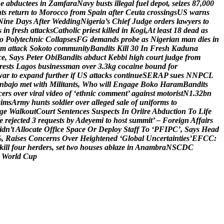
n
e
a
b
d
u
c
t
e
e
s
i
n
Z
a
m
f
a
r
a
N
a
v
y
b
u
s
t
s
i
l
l
e
g
a
l
f
u
e
l
d
e
p
o
t
,
s
e
i
z
e
s
8
7
,
0
0
0
n
t
s
r
e
t
u
r
n
t
o
M
o
r
o
c
c
o
f
r
o
m
S
p
a
i
n
a
f
t
e
r
C
e
u
t
a
c
r
o
s
s
i
n
g
s
U
S
w
a
r
n
s
N
i
n
e
D
a
y
s
A
f
t
e
r
W
e
d
d
i
n
g
N
i
g
e
r
i
a
’
s
C
h
i
e
f
J
u
d
g
e
o
r
d
e
r
s
l
a
w
y
e
r
s
t
o
s
i
n
f
r
e
s
h
a
t
t
a
c
k
s
C
a
t
h
o
l
i
c
p
r
i
e
s
t
k
i
l
l
e
d
i
n
K
o
g
i
,
A
t
l
e
a
s
t
1
8
d
e
a
d
a
s
o
P
o
l
y
t
e
c
h
n
i
c
C
o
l
l
a
p
s
e
s
F
G
d
e
m
a
n
d
s
p
r
o
b
e
a
s
N
i
g
e
r
i
a
n
m
a
n
d
i
e
s
i
n
m
a
t
t
a
c
k
S
o
k
o
t
o
c
o
m
m
u
n
i
t
y
B
a
n
d
i
t
s
K
i
l
l
3
0
I
n
F
r
e
s
h
K
a
d
u
n
a
c
e
,
S
a
y
s
P
e
t
e
r
O
b
i
B
a
n
d
i
t
s
a
b
d
u
c
t
K
e
b
b
i
h
i
g
h
c
o
u
r
t
j
u
d
g
e
f
r
o
m
r
e
s
t
s
L
a
g
o
s
b
u
s
i
n
e
s
s
m
a
n
o
v
e
r
3
.
3
k
g
c
o
c
a
i
n
e
b
o
u
n
d
f
o
r
w
a
r
t
o
e
x
p
a
n
d
f
u
r
t
h
e
r
i
f
U
S
a
t
t
a
c
k
s
c
o
n
t
i
n
u
e
S
E
R
A
P
s
u
e
s
N
N
P
C
L
n
b
a
j
o
m
e
t
w
i
t
h
M
i
l
i
t
a
n
t
s
,
W
h
o
w
i
l
l
E
n
g
a
g
e
B
o
k
o
H
a
r
a
m
B
a
n
d
i
t
s
c
e
r
s
o
v
e
r
v
i
r
a
l
v
i
d
e
o
o
f
‘
e
t
h
n
i
c
c
o
m
m
e
n
t
’
a
g
a
i
n
s
t
m
o
t
o
r
i
s
t
N
1
.
3
2
b
n
a
i
m
s
A
r
m
y
h
u
n
t
s
s
o
l
d
i
e
r
o
v
e
r
a
l
l
e
g
e
d
s
a
l
e
o
f
u
n
i
f
o
r
m
s
t
o
g
e
W
a
l
k
o
u
t
C
o
u
r
t
S
e
n
t
e
n
c
e
s
S
u
s
p
e
c
t
s
I
n
O
r
i
i
r
e
A
b
d
u
c
t
i
o
n
T
o
L
i
f
e
e
r
e
j
e
c
t
e
d
3
r
e
q
u
e
s
t
s
b
y
A
d
e
y
e
m
i
t
o
h
o
s
t
s
u
m
m
i
t
’
–
F
o
r
e
i
g
n
A
f
f
a
i
r
s
i
d
n
’
t
A
l
l
o
c
a
t
e
O
f
f
i
c
e
S
p
a
c
e
O
r
D
e
p
l
o
y
S
t
a
f
f
T
o
‘
P
F
I
P
C
’
,
S
a
y
s
H
e
a
d
%
,
R
a
i
s
e
s
C
o
n
c
e
r
n
s
O
v
e
r
H
e
i
g
h
t
e
n
e
d
‘
G
l
o
b
a
l
U
n
c
e
r
t
a
i
n
t
i
e
s
’
E
F
C
C
:
k
i
l
l
f
o
u
r
h
e
r
d
e
r
s
,
s
e
t
t
w
o
h
o
u
s
e
s
a
b
l
a
z
e
i
n
A
n
a
m
b
r
a
N
S
C
D
C
W
o
r
l
d
C
u
p