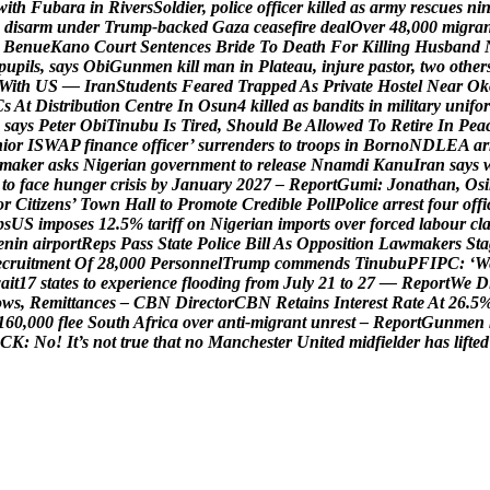
w
i
t
h
F
u
b
a
r
a
i
n
R
i
v
e
r
s
S
o
l
d
i
e
r
,
p
o
l
i
c
e
o
f
f
i
c
e
r
k
i
l
l
e
d
a
s
a
r
m
y
r
e
s
c
u
e
s
n
i
d
i
s
a
r
m
u
n
d
e
r
T
r
u
m
p
-
b
a
c
k
e
d
G
a
z
a
c
e
a
s
e
f
i
r
e
d
e
a
l
O
v
e
r
4
8
,
0
0
0
m
i
g
r
a
B
e
n
u
e
K
a
n
o
C
o
u
r
t
S
e
n
t
e
n
c
e
s
B
r
i
d
e
T
o
D
e
a
t
h
F
o
r
K
i
l
l
i
n
g
H
u
s
b
a
n
d
p
u
p
i
l
s
,
s
a
y
s
O
b
i
G
u
n
m
e
n
k
i
l
l
m
a
n
i
n
P
l
a
t
e
a
u
,
i
n
j
u
r
e
p
a
s
t
o
r
,
t
w
o
o
t
h
e
r
W
i
t
h
U
S
—
I
r
a
n
S
t
u
d
e
n
t
s
F
e
a
r
e
d
T
r
a
p
p
e
d
A
s
P
r
i
v
a
t
e
H
o
s
t
e
l
N
e
a
r
O
k
C
s
A
t
D
i
s
t
r
i
b
u
t
i
o
n
C
e
n
t
r
e
I
n
O
s
u
n
4
k
i
l
l
e
d
a
s
b
a
n
d
i
t
s
i
n
m
i
l
i
t
a
r
y
u
n
i
f
o
r
s
a
y
s
P
e
t
e
r
O
b
i
T
i
n
u
b
u
I
s
T
i
r
e
d
,
S
h
o
u
l
d
B
e
A
l
l
o
w
e
d
T
o
R
e
t
i
r
e
I
n
P
e
a
n
i
o
r
I
S
W
A
P
f
i
n
a
n
c
e
o
f
f
i
c
e
r
’
s
u
r
r
e
n
d
e
r
s
t
o
t
r
o
o
p
s
i
n
B
o
r
n
o
N
D
L
E
A
a
r
m
a
k
e
r
a
s
k
s
N
i
g
e
r
i
a
n
g
o
v
e
r
n
m
e
n
t
t
o
r
e
l
e
a
s
e
N
n
a
m
d
i
K
a
n
u
I
r
a
n
s
a
y
s
t
o
f
a
c
e
h
u
n
g
e
r
c
r
i
s
i
s
b
y
J
a
n
u
a
r
y
2
0
2
7
–
R
e
p
o
r
t
G
u
m
i
:
J
o
n
a
t
h
a
n
,
O
s
i
o
r
C
i
t
i
z
e
n
s
’
T
o
w
n
H
a
l
l
t
o
P
r
o
m
o
t
e
C
r
e
d
i
b
l
e
P
o
l
l
P
o
l
i
c
e
a
r
r
e
s
t
f
o
u
r
o
f
f
i
p
s
U
S
i
m
p
o
s
e
s
1
2
.
5
%
t
a
r
i
f
f
o
n
N
i
g
e
r
i
a
n
i
m
p
o
r
t
s
o
v
e
r
f
o
r
c
e
d
l
a
b
o
u
r
c
l
e
n
i
n
a
i
r
p
o
r
t
R
e
p
s
P
a
s
s
S
t
a
t
e
P
o
l
i
c
e
B
i
l
l
A
s
O
p
p
o
s
i
t
i
o
n
L
a
w
m
a
k
e
r
s
S
t
a
e
c
r
u
i
t
m
e
n
t
O
f
2
8
,
0
0
0
P
e
r
s
o
n
n
e
l
T
r
u
m
p
c
o
m
m
e
n
d
s
T
i
n
u
b
u
P
F
I
P
C
:
‘
W
w
a
i
t
1
7
s
t
a
t
e
s
t
o
e
x
p
e
r
i
e
n
c
e
f
l
o
o
d
i
n
g
f
r
o
m
J
u
l
y
2
1
t
o
2
7
—
R
e
p
o
r
t
W
e
D
o
w
s
,
R
e
m
i
t
t
a
n
c
e
s
–
C
B
N
D
i
r
e
c
t
o
r
C
B
N
R
e
t
a
i
n
s
I
n
t
e
r
e
s
t
R
a
t
e
A
t
2
6
.
5
1
6
0
,
0
0
0
f
l
e
e
S
o
u
t
h
A
f
r
i
c
a
o
v
e
r
a
n
t
i
-
m
i
g
r
a
n
t
u
n
r
e
s
t
–
R
e
p
o
r
t
G
u
n
m
e
n
C
K
:
N
o
!
I
t
’
s
n
o
t
t
r
u
e
t
h
a
t
n
o
M
a
n
c
h
e
s
t
e
r
U
n
i
t
e
d
m
i
d
f
i
e
l
d
e
r
h
a
s
l
i
f
t
e
d