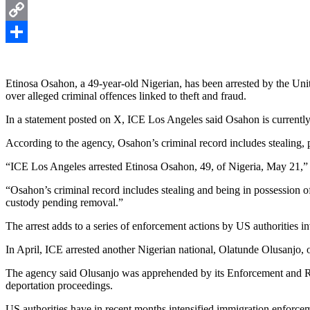
Pinterest
Copy
Link
Share
Etinosa Osahon, a 49-year-old Nigerian, has been arrested by the U
over alleged criminal offences linked to theft and fraud.
In a statement posted on X, ICE Los Angeles said Osahon is currently
According to the agency, Osahon’s criminal record includes stealing, p
“ICE Los Angeles arrested Etinosa Osahon, 49, of Nigeria, May 21,”
“Osahon’s criminal record includes stealing and being in possession of
custody pending removal.”
The arrest adds to a series of enforcement actions by US authorities i
In April, ICE arrested another Nigerian national, Olatunde Olusanjo, 
The agency said Olusanjo was apprehended by its Enforcement and 
deportation proceedings.
US authorities have in recent months intensified immigration enforceme