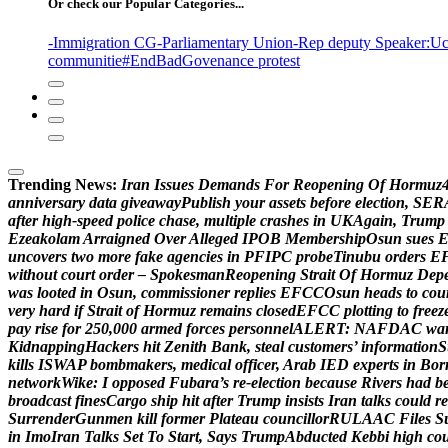
Or check our Popular Categories...
-Immigration CG
-Parliamentary Union
-Rep deputy Speaker
:Uc
communitie
#EndBadGovenance protest
Trending News:
I
r
a
n
I
s
s
u
e
s
D
e
m
a
n
d
s
F
o
r
R
e
o
p
e
n
i
n
g
O
f
H
o
r
m
u
z
a
n
n
i
v
e
r
s
a
r
y
d
a
t
a
g
i
v
e
a
w
a
y
P
u
b
l
i
s
h
y
o
u
r
a
s
s
e
t
s
b
e
f
o
r
e
e
l
e
c
t
i
o
n
,
S
E
R
a
f
t
e
r
h
i
g
h
-
s
p
e
e
d
p
o
l
i
c
e
c
h
a
s
e
,
m
u
l
t
i
p
l
e
c
r
a
s
h
e
s
i
n
U
K
A
g
a
i
n
,
T
r
u
m
p
E
z
e
a
k
o
l
a
m
A
r
r
a
i
g
n
e
d
O
v
e
r
A
l
l
e
g
e
d
I
P
O
B
M
e
m
b
e
r
s
h
i
p
O
s
u
n
s
u
e
s
u
n
c
o
v
e
r
s
t
w
o
m
o
r
e
f
a
k
e
a
g
e
n
c
i
e
s
i
n
P
F
I
P
C
p
r
o
b
e
T
i
n
u
b
u
o
r
d
e
r
s
E
w
i
t
h
o
u
t
c
o
u
r
t
o
r
d
e
r
–
S
p
o
k
e
s
m
a
n
R
e
o
p
e
n
i
n
g
S
t
r
a
i
t
O
f
H
o
r
m
u
z
D
e
p
w
a
s
l
o
o
t
e
d
i
n
O
s
u
n
,
c
o
m
m
i
s
s
i
o
n
e
r
r
e
p
l
i
e
s
E
F
C
C
O
s
u
n
h
e
a
d
s
t
o
c
o
u
v
e
r
y
h
a
r
d
i
f
S
t
r
a
i
t
o
f
H
o
r
m
u
z
r
e
m
a
i
n
s
c
l
o
s
e
d
E
F
C
C
p
l
o
t
t
i
n
g
t
o
f
r
e
e
z
p
a
y
r
i
s
e
f
o
r
2
5
0
,
0
0
0
a
r
m
e
d
f
o
r
c
e
s
p
e
r
s
o
n
n
e
l
A
L
E
R
T
:
N
A
F
D
A
C
w
a
K
i
d
n
a
p
p
i
n
g
H
a
c
k
e
r
s
h
i
t
Z
e
n
i
t
h
B
a
n
k
,
s
t
e
a
l
c
u
s
t
o
m
e
r
s
’
i
n
f
o
r
m
a
t
i
o
n
S
k
i
l
l
s
I
S
W
A
P
b
o
m
b
m
a
k
e
r
s
,
m
e
d
i
c
a
l
o
f
f
i
c
e
r
,
A
r
a
b
I
E
D
e
x
p
e
r
t
s
i
n
B
o
r
n
e
t
w
o
r
k
W
i
k
e
:
I
o
p
p
o
s
e
d
F
u
b
a
r
a
’
s
r
e
-
e
l
e
c
t
i
o
n
b
e
c
a
u
s
e
R
i
v
e
r
s
h
a
d
b
b
r
o
a
d
c
a
s
t
f
i
n
e
s
C
a
r
g
o
s
h
i
p
h
i
t
a
f
t
e
r
T
r
u
m
p
i
n
s
i
s
t
s
I
r
a
n
t
a
l
k
s
c
o
u
l
d
r
e
S
u
r
r
e
n
d
e
r
G
u
n
m
e
n
k
i
l
l
f
o
r
m
e
r
P
l
a
t
e
a
u
c
o
u
n
c
i
l
l
o
r
R
U
L
A
A
C
F
i
l
e
s
S
i
n
I
m
o
I
r
a
n
T
a
l
k
s
S
e
t
T
o
S
t
a
r
t
,
S
a
y
s
T
r
u
m
p
A
b
d
u
c
t
e
d
K
e
b
b
i
h
i
g
h
c
o