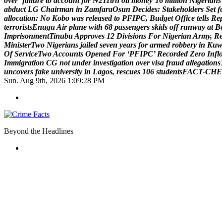
o
v
e
r
‘
f
a
i
l
u
r
e
t
o
a
c
c
o
u
n
t
f
o
r
₦
2
1
1
t
r
n
o
i
l
m
o
n
e
y
’
1
6
m
i
l
l
i
o
n
N
i
g
e
r
i
a
n
s
a
b
d
u
c
t
L
G
C
h
a
i
r
m
a
n
i
n
Z
a
m
f
a
r
a
O
s
u
n
D
e
c
i
d
e
s
:
S
t
a
k
e
h
o
l
d
e
r
s
S
e
t
f
a
l
l
o
c
a
t
i
o
n
:
N
o
K
o
b
o
w
a
s
r
e
l
e
a
s
e
d
t
o
P
F
I
P
C
,
B
u
d
g
e
t
O
f
f
i
c
e
t
e
l
l
s
R
e
t
e
r
r
o
r
i
s
t
s
E
n
u
g
u
A
i
r
p
l
a
n
e
w
i
t
h
6
8
p
a
s
s
e
n
g
e
r
s
s
k
i
d
s
o
f
f
r
u
n
w
a
y
a
t
B
I
m
p
r
i
s
o
n
m
e
n
t
T
i
n
u
b
u
A
p
p
r
o
v
e
s
1
2
D
i
v
i
s
i
o
n
s
F
o
r
N
i
g
e
r
i
a
n
A
r
m
y
,
R
M
i
n
i
s
t
e
r
T
w
o
N
i
g
e
r
i
a
n
s
j
a
i
l
e
d
s
e
v
e
n
y
e
a
r
s
f
o
r
a
r
m
e
d
r
o
b
b
e
r
y
i
n
K
u
O
f
S
e
r
v
i
c
e
T
w
o
A
c
c
o
u
n
t
s
O
p
e
n
e
d
F
o
r
‘
P
F
I
P
C
’
R
e
c
o
r
d
e
d
Z
e
r
o
I
n
f
l
I
m
m
i
g
r
a
t
i
o
n
C
G
n
o
t
u
n
d
e
r
i
n
v
e
s
t
i
g
a
t
i
o
n
o
v
e
r
v
i
s
a
f
r
a
u
d
a
l
l
e
g
a
t
i
o
n
s
u
n
c
o
v
e
r
s
f
a
k
e
u
n
i
v
e
r
s
i
t
y
i
n
L
a
g
o
s
,
r
e
s
c
u
e
s
1
0
6
s
t
u
d
e
n
t
s
F
A
C
T
-
C
H
E
Sun. Aug 9th, 2026
1:09:29 PM
Beyond the Headlines