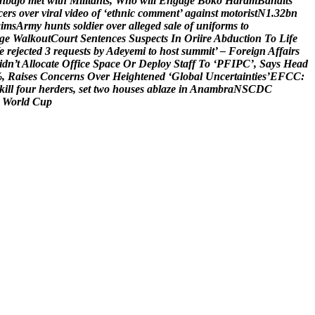
n
b
a
j
o
m
e
t
w
i
t
h
M
i
l
i
t
a
n
t
s
,
W
h
o
w
i
l
l
E
n
g
a
g
e
B
o
k
o
H
a
r
a
m
B
a
n
d
i
t
s
c
e
r
s
o
v
e
r
v
i
r
a
l
v
i
d
e
o
o
f
‘
e
t
h
n
i
c
c
o
m
m
e
n
t
’
a
g
a
i
n
s
t
m
o
t
o
r
i
s
t
N
1
.
3
2
b
n
a
i
m
s
A
r
m
y
h
u
n
t
s
s
o
l
d
i
e
r
o
v
e
r
a
l
l
e
g
e
d
s
a
l
e
o
f
u
n
i
f
o
r
m
s
t
o
g
e
W
a
l
k
o
u
t
C
o
u
r
t
S
e
n
t
e
n
c
e
s
S
u
s
p
e
c
t
s
I
n
O
r
i
i
r
e
A
b
d
u
c
t
i
o
n
T
o
L
i
f
e
e
r
e
j
e
c
t
e
d
3
r
e
q
u
e
s
t
s
b
y
A
d
e
y
e
m
i
t
o
h
o
s
t
s
u
m
m
i
t
’
–
F
o
r
e
i
g
n
A
f
f
a
i
r
s
i
d
n
’
t
A
l
l
o
c
a
t
e
O
f
f
i
c
e
S
p
a
c
e
O
r
D
e
p
l
o
y
S
t
a
f
f
T
o
‘
P
F
I
P
C
’
,
S
a
y
s
H
e
a
d
%
,
R
a
i
s
e
s
C
o
n
c
e
r
n
s
O
v
e
r
H
e
i
g
h
t
e
n
e
d
‘
G
l
o
b
a
l
U
n
c
e
r
t
a
i
n
t
i
e
s
’
E
F
C
C
:
k
i
l
l
f
o
u
r
h
e
r
d
e
r
s
,
s
e
t
t
w
o
h
o
u
s
e
s
a
b
l
a
z
e
i
n
A
n
a
m
b
r
a
N
S
C
D
C
W
o
r
l
d
C
u
p