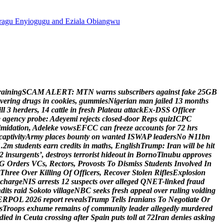
agu Enyiogugu and Eziala Obiangwu
r
a
i
n
i
n
g
S
C
A
M
A
L
E
R
T
:
M
T
N
w
a
r
n
s
s
u
b
s
c
r
i
b
e
r
s
a
g
a
i
n
s
t
f
a
k
e
2
5
G
B
v
e
r
i
n
g
d
r
u
g
s
i
n
c
o
o
k
i
e
s
,
g
u
m
m
i
e
s
N
i
g
e
r
i
a
n
m
a
n
j
a
i
l
e
d
1
3
m
o
n
t
h
s
i
l
l
3
h
e
r
d
e
r
s
,
1
4
c
a
t
t
l
e
i
n
f
r
e
s
h
P
l
a
t
e
a
u
a
t
t
a
c
k
E
x
-
D
S
S
O
f
f
i
c
e
r
e
a
g
e
n
c
y
p
r
o
b
e
:
A
d
e
y
e
m
i
r
e
j
e
c
t
s
c
l
o
s
e
d
-
d
o
o
r
R
e
p
s
q
u
i
z
I
C
P
C
i
m
i
d
a
t
i
o
n
,
A
d
e
l
e
k
e
v
o
w
s
E
F
C
C
c
a
n
f
r
e
e
z
e
a
c
c
o
u
n
t
s
f
o
r
7
2
h
r
s
c
a
p
t
i
v
i
t
y
A
r
m
y
p
l
a
c
e
s
b
o
u
n
t
y
o
n
w
a
n
t
e
d
I
S
W
A
P
l
e
a
d
e
r
s
N
o
₦
1
1
b
n
1
.
2
m
s
t
u
d
e
n
t
s
e
a
r
n
c
r
e
d
i
t
s
i
n
m
a
t
h
s
,
E
n
g
l
i
s
h
T
r
u
m
p
:
I
r
a
n
w
i
l
l
b
e
h
i
t
2
i
n
s
u
r
g
e
n
t
s
’
,
d
e
s
t
r
o
y
s
t
e
r
r
o
r
i
s
t
h
i
d
e
o
u
t
i
n
B
o
r
n
o
T
i
n
u
b
u
a
p
p
r
o
v
e
s
G
O
r
d
e
r
s
V
C
s
,
R
e
c
t
o
r
s
,
P
r
o
v
o
s
t
s
T
o
D
i
s
m
i
s
s
S
t
u
d
e
n
t
s
I
n
v
o
l
v
e
d
I
n
T
h
r
e
e
O
v
e
r
K
i
l
l
i
n
g
O
f
O
f
f
i
c
e
r
s
,
R
e
c
o
v
e
r
S
t
o
l
e
n
R
i
f
l
e
s
E
x
p
l
o
s
i
o
n
c
h
a
r
g
e
N
I
S
a
r
r
e
s
t
s
1
2
s
u
s
p
e
c
t
s
o
v
e
r
a
l
l
e
g
e
d
Q
N
E
T
-
l
i
n
k
e
d
f
r
a
u
d
n
d
i
t
s
r
a
i
d
S
o
k
o
t
o
v
i
l
l
a
g
e
N
B
C
s
e
e
k
s
f
r
e
s
h
a
p
p
e
a
l
o
v
e
r
r
u
l
i
n
g
v
o
i
d
i
n
g
E
R
P
O
L
2
0
2
6
r
e
p
o
r
t
r
e
v
e
a
l
s
T
r
u
m
p
T
e
l
l
s
I
r
a
n
i
a
n
s
T
o
N
e
g
o
t
i
a
t
e
O
r
s
T
r
o
o
p
s
e
x
h
u
m
e
r
e
m
a
i
n
s
o
f
c
o
m
m
u
n
i
t
y
l
e
a
d
e
r
a
l
l
e
g
e
d
l
y
m
u
r
d
e
r
e
d
d
i
e
d
i
n
C
e
u
t
a
c
r
o
s
s
i
n
g
a
f
t
e
r
S
p
a
i
n
p
u
t
s
t
o
l
l
a
t
7
2
I
r
a
n
d
e
n
i
e
s
a
s
k
i
n
g