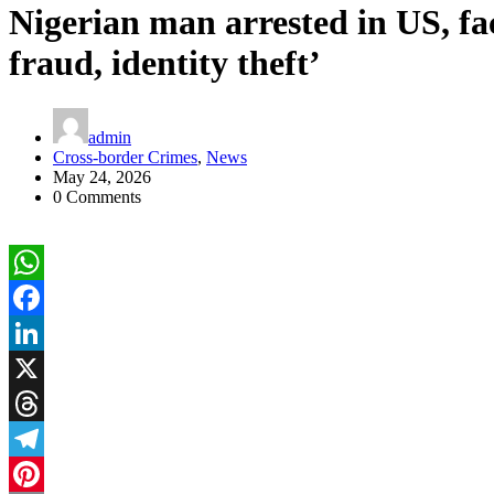
Nigerian man arrested in US, fa
fraud, identity theft’
admin
Cross-border Crimes
,
News
May 24, 2026
0 Comments
WhatsApp
Facebook
LinkedIn
X
Threads
Telegram