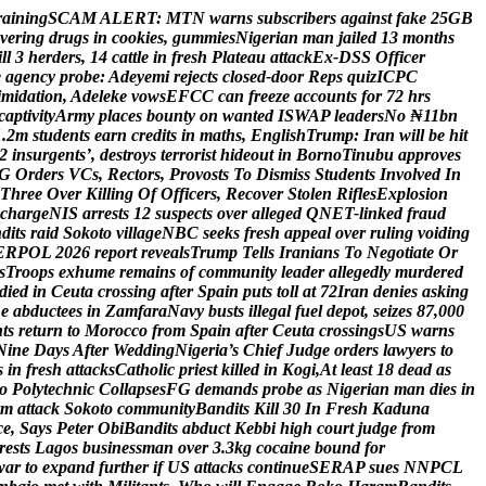
r
a
i
n
i
n
g
S
C
A
M
A
L
E
R
T
:
M
T
N
w
a
r
n
s
s
u
b
s
c
r
i
b
e
r
s
a
g
a
i
n
s
t
f
a
k
e
2
5
G
B
v
e
r
i
n
g
d
r
u
g
s
i
n
c
o
o
k
i
e
s
,
g
u
m
m
i
e
s
N
i
g
e
r
i
a
n
m
a
n
j
a
i
l
e
d
1
3
m
o
n
t
h
s
i
l
l
3
h
e
r
d
e
r
s
,
1
4
c
a
t
t
l
e
i
n
f
r
e
s
h
P
l
a
t
e
a
u
a
t
t
a
c
k
E
x
-
D
S
S
O
f
f
i
c
e
r
e
a
g
e
n
c
y
p
r
o
b
e
:
A
d
e
y
e
m
i
r
e
j
e
c
t
s
c
l
o
s
e
d
-
d
o
o
r
R
e
p
s
q
u
i
z
I
C
P
C
i
m
i
d
a
t
i
o
n
,
A
d
e
l
e
k
e
v
o
w
s
E
F
C
C
c
a
n
f
r
e
e
z
e
a
c
c
o
u
n
t
s
f
o
r
7
2
h
r
s
c
a
p
t
i
v
i
t
y
A
r
m
y
p
l
a
c
e
s
b
o
u
n
t
y
o
n
w
a
n
t
e
d
I
S
W
A
P
l
e
a
d
e
r
s
N
o
₦
1
1
b
n
1
.
2
m
s
t
u
d
e
n
t
s
e
a
r
n
c
r
e
d
i
t
s
i
n
m
a
t
h
s
,
E
n
g
l
i
s
h
T
r
u
m
p
:
I
r
a
n
w
i
l
l
b
e
h
i
t
2
i
n
s
u
r
g
e
n
t
s
’
,
d
e
s
t
r
o
y
s
t
e
r
r
o
r
i
s
t
h
i
d
e
o
u
t
i
n
B
o
r
n
o
T
i
n
u
b
u
a
p
p
r
o
v
e
s
G
O
r
d
e
r
s
V
C
s
,
R
e
c
t
o
r
s
,
P
r
o
v
o
s
t
s
T
o
D
i
s
m
i
s
s
S
t
u
d
e
n
t
s
I
n
v
o
l
v
e
d
I
n
T
h
r
e
e
O
v
e
r
K
i
l
l
i
n
g
O
f
O
f
f
i
c
e
r
s
,
R
e
c
o
v
e
r
S
t
o
l
e
n
R
i
f
l
e
s
E
x
p
l
o
s
i
o
n
c
h
a
r
g
e
N
I
S
a
r
r
e
s
t
s
1
2
s
u
s
p
e
c
t
s
o
v
e
r
a
l
l
e
g
e
d
Q
N
E
T
-
l
i
n
k
e
d
f
r
a
u
d
n
d
i
t
s
r
a
i
d
S
o
k
o
t
o
v
i
l
l
a
g
e
N
B
C
s
e
e
k
s
f
r
e
s
h
a
p
p
e
a
l
o
v
e
r
r
u
l
i
n
g
v
o
i
d
i
n
g
E
R
P
O
L
2
0
2
6
r
e
p
o
r
t
r
e
v
e
a
l
s
T
r
u
m
p
T
e
l
l
s
I
r
a
n
i
a
n
s
T
o
N
e
g
o
t
i
a
t
e
O
r
s
T
r
o
o
p
s
e
x
h
u
m
e
r
e
m
a
i
n
s
o
f
c
o
m
m
u
n
i
t
y
l
e
a
d
e
r
a
l
l
e
g
e
d
l
y
m
u
r
d
e
r
e
d
d
i
e
d
i
n
C
e
u
t
a
c
r
o
s
s
i
n
g
a
f
t
e
r
S
p
a
i
n
p
u
t
s
t
o
l
l
a
t
7
2
I
r
a
n
d
e
n
i
e
s
a
s
k
i
n
g
n
e
a
b
d
u
c
t
e
e
s
i
n
Z
a
m
f
a
r
a
N
a
v
y
b
u
s
t
s
i
l
l
e
g
a
l
f
u
e
l
d
e
p
o
t
,
s
e
i
z
e
s
8
7
,
0
0
0
n
t
s
r
e
t
u
r
n
t
o
M
o
r
o
c
c
o
f
r
o
m
S
p
a
i
n
a
f
t
e
r
C
e
u
t
a
c
r
o
s
s
i
n
g
s
U
S
w
a
r
n
s
N
i
n
e
D
a
y
s
A
f
t
e
r
W
e
d
d
i
n
g
N
i
g
e
r
i
a
’
s
C
h
i
e
f
J
u
d
g
e
o
r
d
e
r
s
l
a
w
y
e
r
s
t
o
s
i
n
f
r
e
s
h
a
t
t
a
c
k
s
C
a
t
h
o
l
i
c
p
r
i
e
s
t
k
i
l
l
e
d
i
n
K
o
g
i
,
A
t
l
e
a
s
t
1
8
d
e
a
d
a
s
o
P
o
l
y
t
e
c
h
n
i
c
C
o
l
l
a
p
s
e
s
F
G
d
e
m
a
n
d
s
p
r
o
b
e
a
s
N
i
g
e
r
i
a
n
m
a
n
d
i
e
s
i
n
m
a
t
t
a
c
k
S
o
k
o
t
o
c
o
m
m
u
n
i
t
y
B
a
n
d
i
t
s
K
i
l
l
3
0
I
n
F
r
e
s
h
K
a
d
u
n
a
c
e
,
S
a
y
s
P
e
t
e
r
O
b
i
B
a
n
d
i
t
s
a
b
d
u
c
t
K
e
b
b
i
h
i
g
h
c
o
u
r
t
j
u
d
g
e
f
r
o
m
r
e
s
t
s
L
a
g
o
s
b
u
s
i
n
e
s
s
m
a
n
o
v
e
r
3
.
3
k
g
c
o
c
a
i
n
e
b
o
u
n
d
f
o
r
w
a
r
t
o
e
x
p
a
n
d
f
u
r
t
h
e
r
i
f
U
S
a
t
t
a
c
k
s
c
o
n
t
i
n
u
e
S
E
R
A
P
s
u
e
s
N
N
P
C
L