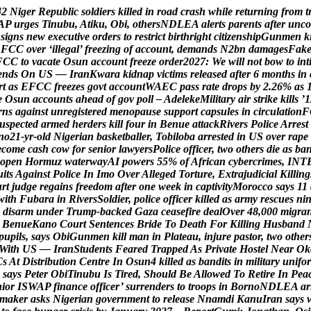
4
2
N
i
g
e
r
R
e
p
u
b
l
i
c
s
o
l
d
i
e
r
s
k
i
l
l
e
d
i
n
r
o
a
d
c
r
a
s
h
w
h
i
l
e
r
e
t
u
r
n
i
n
g
f
r
o
m
t
A
P
u
r
g
e
s
T
i
n
u
b
u
,
A
t
i
k
u
,
O
b
i
,
o
t
h
e
r
s
N
D
L
E
A
a
l
e
r
t
s
p
a
r
e
n
t
s
a
f
t
e
r
u
n
c
o
s
i
g
n
s
n
e
w
e
x
e
c
u
t
i
v
e
o
r
d
e
r
s
t
o
r
e
s
t
r
i
c
t
b
i
r
t
h
r
i
g
h
t
c
i
t
i
z
e
n
s
h
i
p
G
u
n
m
e
n
k
E
F
C
C
o
v
e
r
‘
i
l
l
e
g
a
l
’
f
r
e
e
z
i
n
g
o
f
a
c
c
o
u
n
t
,
d
e
m
a
n
d
s
N
2
b
n
d
a
m
a
g
e
s
F
a
k
F
C
C
t
o
v
a
c
a
t
e
O
s
u
n
a
c
c
o
u
n
t
f
r
e
e
z
e
o
r
d
e
r
2
0
2
7
:
W
e
w
i
l
l
n
o
t
b
o
w
t
o
i
n
t
e
n
d
s
O
n
U
S
—
I
r
a
n
K
w
a
r
a
k
i
d
n
a
p
v
i
c
t
i
m
s
r
e
l
e
a
s
e
d
a
f
t
e
r
6
m
o
n
t
h
s
i
n
r
t
a
s
E
F
C
C
f
r
e
e
z
e
s
g
o
v
t
a
c
c
o
u
n
t
W
A
E
C
p
a
s
s
r
a
t
e
d
r
o
p
s
b
y
2
.
2
6
%
a
s
e
O
s
u
n
a
c
c
o
u
n
t
s
a
h
e
a
d
o
f
g
o
v
p
o
l
l
–
A
d
e
l
e
k
e
M
i
l
i
t
a
r
y
a
i
r
s
t
r
i
k
e
k
i
l
l
s
’
1
r
n
s
a
g
a
i
n
s
t
u
n
r
e
g
i
s
t
e
r
e
d
m
e
n
o
p
a
u
s
e
s
u
p
p
o
r
t
c
a
p
s
u
l
e
s
i
n
c
i
r
c
u
l
a
t
i
o
n
F
u
s
p
e
c
t
e
d
a
r
m
e
d
h
e
r
d
e
r
s
k
i
l
l
f
o
u
r
i
n
B
e
n
u
e
a
t
t
a
c
k
R
i
v
e
r
s
P
o
l
i
c
e
A
r
r
e
s
t
n
o
2
1
-
y
r
-
o
l
d
N
i
g
e
r
i
a
n
b
a
s
k
e
t
b
a
l
l
e
r
,
T
o
b
i
l
o
b
a
a
r
r
e
s
t
e
d
i
n
U
S
o
v
e
r
r
a
p
e
e
c
o
m
e
c
a
s
h
c
o
w
f
o
r
s
e
n
i
o
r
l
a
w
y
e
r
s
P
o
l
i
c
e
o
f
f
i
c
e
r
,
t
w
o
o
t
h
e
r
s
d
i
e
a
s
b
a
o
p
e
n
H
o
r
m
u
z
w
a
t
e
r
w
a
y
A
I
p
o
w
e
r
s
5
5
%
o
f
A
f
r
i
c
a
n
c
y
b
e
r
c
r
i
m
e
s
,
I
N
T
u
i
t
s
A
g
a
i
n
s
t
P
o
l
i
c
e
I
n
I
m
o
O
v
e
r
A
l
l
e
g
e
d
T
o
r
t
u
r
e
,
E
x
t
r
a
j
u
d
i
c
i
a
l
K
i
l
l
i
n
g
u
r
t
j
u
d
g
e
r
e
g
a
i
n
s
f
r
e
e
d
o
m
a
f
t
e
r
o
n
e
w
e
e
k
i
n
c
a
p
t
i
v
i
t
y
M
o
r
o
c
c
o
s
a
y
s
1
1
w
i
t
h
F
u
b
a
r
a
i
n
R
i
v
e
r
s
S
o
l
d
i
e
r
,
p
o
l
i
c
e
o
f
f
i
c
e
r
k
i
l
l
e
d
a
s
a
r
m
y
r
e
s
c
u
e
s
n
i
d
i
s
a
r
m
u
n
d
e
r
T
r
u
m
p
-
b
a
c
k
e
d
G
a
z
a
c
e
a
s
e
f
i
r
e
d
e
a
l
O
v
e
r
4
8
,
0
0
0
m
i
g
r
a
B
e
n
u
e
K
a
n
o
C
o
u
r
t
S
e
n
t
e
n
c
e
s
B
r
i
d
e
T
o
D
e
a
t
h
F
o
r
K
i
l
l
i
n
g
H
u
s
b
a
n
d
p
u
p
i
l
s
,
s
a
y
s
O
b
i
G
u
n
m
e
n
k
i
l
l
m
a
n
i
n
P
l
a
t
e
a
u
,
i
n
j
u
r
e
p
a
s
t
o
r
,
t
w
o
o
t
h
e
r
W
i
t
h
U
S
—
I
r
a
n
S
t
u
d
e
n
t
s
F
e
a
r
e
d
T
r
a
p
p
e
d
A
s
P
r
i
v
a
t
e
H
o
s
t
e
l
N
e
a
r
O
k
C
s
A
t
D
i
s
t
r
i
b
u
t
i
o
n
C
e
n
t
r
e
I
n
O
s
u
n
4
k
i
l
l
e
d
a
s
b
a
n
d
i
t
s
i
n
m
i
l
i
t
a
r
y
u
n
i
f
o
r
s
a
y
s
P
e
t
e
r
O
b
i
T
i
n
u
b
u
I
s
T
i
r
e
d
,
S
h
o
u
l
d
B
e
A
l
l
o
w
e
d
T
o
R
e
t
i
r
e
I
n
P
e
a
n
i
o
r
I
S
W
A
P
f
i
n
a
n
c
e
o
f
f
i
c
e
r
’
s
u
r
r
e
n
d
e
r
s
t
o
t
r
o
o
p
s
i
n
B
o
r
n
o
N
D
L
E
A
a
r
m
a
k
e
r
a
s
k
s
N
i
g
e
r
i
a
n
g
o
v
e
r
n
m
e
n
t
t
o
r
e
l
e
a
s
e
N
n
a
m
d
i
K
a
n
u
I
r
a
n
s
a
y
s