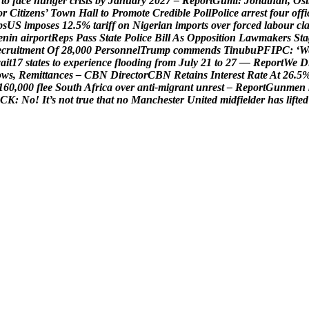
t
o
f
a
c
e
h
u
n
g
e
r
c
r
i
s
i
s
b
y
J
a
n
u
a
r
y
2
0
2
7
–
R
e
p
o
r
t
G
u
m
i
:
J
o
n
a
t
h
a
n
,
O
s
i
o
r
C
i
t
i
z
e
n
s
’
T
o
w
n
H
a
l
l
t
o
P
r
o
m
o
t
e
C
r
e
d
i
b
l
e
P
o
l
l
P
o
l
i
c
e
a
r
r
e
s
t
f
o
u
r
o
f
f
i
p
s
U
S
i
m
p
o
s
e
s
1
2
.
5
%
t
a
r
i
f
f
o
n
N
i
g
e
r
i
a
n
i
m
p
o
r
t
s
o
v
e
r
f
o
r
c
e
d
l
a
b
o
u
r
c
l
e
n
i
n
a
i
r
p
o
r
t
R
e
p
s
P
a
s
s
S
t
a
t
e
P
o
l
i
c
e
B
i
l
l
A
s
O
p
p
o
s
i
t
i
o
n
L
a
w
m
a
k
e
r
s
S
t
a
e
c
r
u
i
t
m
e
n
t
O
f
2
8
,
0
0
0
P
e
r
s
o
n
n
e
l
T
r
u
m
p
c
o
m
m
e
n
d
s
T
i
n
u
b
u
P
F
I
P
C
:
‘
W
w
a
i
t
1
7
s
t
a
t
e
s
t
o
e
x
p
e
r
i
e
n
c
e
f
l
o
o
d
i
n
g
f
r
o
m
J
u
l
y
2
1
t
o
2
7
—
R
e
p
o
r
t
W
e
D
o
w
s
,
R
e
m
i
t
t
a
n
c
e
s
–
C
B
N
D
i
r
e
c
t
o
r
C
B
N
R
e
t
a
i
n
s
I
n
t
e
r
e
s
t
R
a
t
e
A
t
2
6
.
5
1
6
0
,
0
0
0
f
l
e
e
S
o
u
t
h
A
f
r
i
c
a
o
v
e
r
a
n
t
i
-
m
i
g
r
a
n
t
u
n
r
e
s
t
–
R
e
p
o
r
t
G
u
n
m
e
n
C
K
:
N
o
!
I
t
’
s
n
o
t
t
r
u
e
t
h
a
t
n
o
M
a
n
c
h
e
s
t
e
r
U
n
i
t
e
d
m
i
d
f
i
e
l
d
e
r
h
a
s
l
i
f
t
e
d