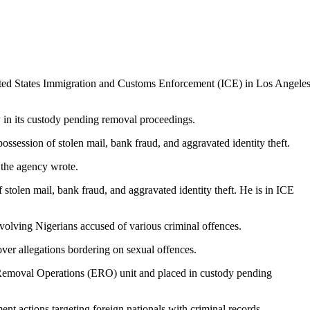
nited States Immigration and Customs Enforcement (ICE) in Los Angele
 in its custody pending removal proceedings.
ossession of stolen mail, bank fraud, and aggravated identity theft.
 the agency wrote.
 stolen mail, bank fraud, and aggravated identity theft. He is in ICE
nvolving Nigerians accused of various criminal offences.
over allegations bordering on sexual offences.
Removal Operations (ERO) unit and placed in custody pending
nt actions targeting foreign nationals with criminal records.