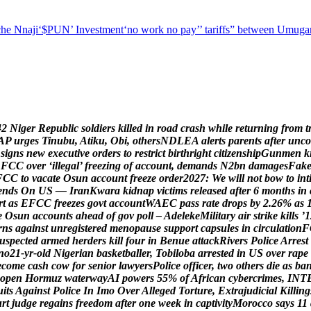
he Nnaji
‘$PUN’ Investment
‘no work no pay’
’ tariffs
” between Umugar
4
2
N
i
g
e
r
R
e
p
u
b
l
i
c
s
o
l
d
i
e
r
s
k
i
l
l
e
d
i
n
r
o
a
d
c
r
a
s
h
w
h
i
l
e
r
e
t
u
r
n
i
n
g
f
r
o
m
t
A
P
u
r
g
e
s
T
i
n
u
b
u
,
A
t
i
k
u
,
O
b
i
,
o
t
h
e
r
s
N
D
L
E
A
a
l
e
r
t
s
p
a
r
e
n
t
s
a
f
t
e
r
u
n
c
o
s
i
g
n
s
n
e
w
e
x
e
c
u
t
i
v
e
o
r
d
e
r
s
t
o
r
e
s
t
r
i
c
t
b
i
r
t
h
r
i
g
h
t
c
i
t
i
z
e
n
s
h
i
p
G
u
n
m
e
n
k
E
F
C
C
o
v
e
r
‘
i
l
l
e
g
a
l
’
f
r
e
e
z
i
n
g
o
f
a
c
c
o
u
n
t
,
d
e
m
a
n
d
s
N
2
b
n
d
a
m
a
g
e
s
F
a
k
F
C
C
t
o
v
a
c
a
t
e
O
s
u
n
a
c
c
o
u
n
t
f
r
e
e
z
e
o
r
d
e
r
2
0
2
7
:
W
e
w
i
l
l
n
o
t
b
o
w
t
o
i
n
t
e
n
d
s
O
n
U
S
—
I
r
a
n
K
w
a
r
a
k
i
d
n
a
p
v
i
c
t
i
m
s
r
e
l
e
a
s
e
d
a
f
t
e
r
6
m
o
n
t
h
s
i
n
r
t
a
s
E
F
C
C
f
r
e
e
z
e
s
g
o
v
t
a
c
c
o
u
n
t
W
A
E
C
p
a
s
s
r
a
t
e
d
r
o
p
s
b
y
2
.
2
6
%
a
s
e
O
s
u
n
a
c
c
o
u
n
t
s
a
h
e
a
d
o
f
g
o
v
p
o
l
l
–
A
d
e
l
e
k
e
M
i
l
i
t
a
r
y
a
i
r
s
t
r
i
k
e
k
i
l
l
s
’
1
r
n
s
a
g
a
i
n
s
t
u
n
r
e
g
i
s
t
e
r
e
d
m
e
n
o
p
a
u
s
e
s
u
p
p
o
r
t
c
a
p
s
u
l
e
s
i
n
c
i
r
c
u
l
a
t
i
o
n
F
u
s
p
e
c
t
e
d
a
r
m
e
d
h
e
r
d
e
r
s
k
i
l
l
f
o
u
r
i
n
B
e
n
u
e
a
t
t
a
c
k
R
i
v
e
r
s
P
o
l
i
c
e
A
r
r
e
s
t
n
o
2
1
-
y
r
-
o
l
d
N
i
g
e
r
i
a
n
b
a
s
k
e
t
b
a
l
l
e
r
,
T
o
b
i
l
o
b
a
a
r
r
e
s
t
e
d
i
n
U
S
o
v
e
r
r
a
p
e
e
c
o
m
e
c
a
s
h
c
o
w
f
o
r
s
e
n
i
o
r
l
a
w
y
e
r
s
P
o
l
i
c
e
o
f
f
i
c
e
r
,
t
w
o
o
t
h
e
r
s
d
i
e
a
s
b
a
o
p
e
n
H
o
r
m
u
z
w
a
t
e
r
w
a
y
A
I
p
o
w
e
r
s
5
5
%
o
f
A
f
r
i
c
a
n
c
y
b
e
r
c
r
i
m
e
s
,
I
N
T
u
i
t
s
A
g
a
i
n
s
t
P
o
l
i
c
e
I
n
I
m
o
O
v
e
r
A
l
l
e
g
e
d
T
o
r
t
u
r
e
,
E
x
t
r
a
j
u
d
i
c
i
a
l
K
i
l
l
i
n
g
u
r
t
j
u
d
g
e
r
e
g
a
i
n
s
f
r
e
e
d
o
m
a
f
t
e
r
o
n
e
w
e
e
k
i
n
c
a
p
t
i
v
i
t
y
M
o
r
o
c
c
o
s
a
y
s
1
1