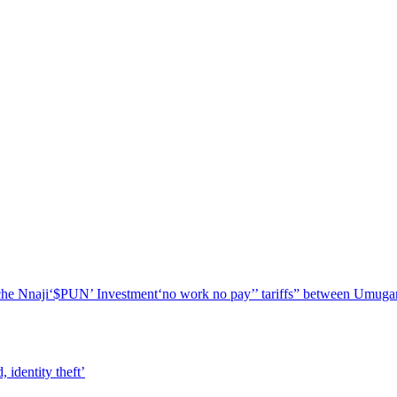
he Nnaji
‘$PUN’ Investment
‘no work no pay’
’ tariffs
” between Umugar
 identity theft’