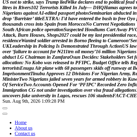
U
S
n
o
t
t
o
s
t
r
i
k
e
,
s
a
y
s
T
r
u
m
p
l
i
e
d
W
i
k
e
d
e
c
l
a
r
e
s
e
n
d
t
o
p
o
l
i
t
i
c
a
l
f
e
u
d
l
i
t
r
e
s
i
n
R
i
v
e
r
s
1
0
2
T
e
r
r
o
r
i
s
t
s
K
i
l
l
e
d
I
n
J
u
l
y
—
D
H
Q
H
a
m
a
s
a
g
r
e
e
s
t
o
N
i
g
e
r
i
a
n
s
a
g
a
i
n
s
t
A
I
-
e
d
i
t
e
d
p
a
s
s
p
o
r
t
p
h
o
t
o
s
S
e
m
i
n
a
r
i
a
n
a
b
d
u
c
t
e
d
i
n
d
r
o
p
‘
B
a
r
r
i
s
t
e
r
’
t
i
t
l
e
E
X
T
R
A
:
I
’
d
h
a
v
e
e
n
t
e
r
e
d
t
h
e
b
u
s
h
t
o
f
r
e
e
O
y
o
t
h
o
u
s
a
n
d
s
c
r
o
s
s
i
n
t
o
S
p
a
i
n
f
r
o
m
M
o
r
o
c
c
o
N
o
C
u
r
r
e
n
t
N
e
g
o
t
i
a
t
i
o
n
s
S
o
u
t
h
A
f
r
i
c
a
n
p
o
l
i
c
e
o
p
e
r
a
t
i
o
n
S
u
s
p
e
c
t
e
d
H
o
o
d
l
u
m
s
C
a
r
t
A
w
a
y
P
V
A
t
t
a
c
k
,
B
u
r
n
H
o
u
s
e
s
,
S
h
o
p
s
2
0
2
7
c
o
u
l
d
b
e
m
y
l
a
s
t
p
r
e
s
i
d
e
n
t
i
a
l
r
a
c
e
,
r
e
s
i
d
e
n
c
e
W
a
n
t
e
d
s
o
l
d
i
e
r
a
r
r
e
s
t
e
d
i
n
B
o
r
n
o
f
l
e
e
i
n
g
t
o
C
a
m
e
r
o
o
n
‘
S
e
U
K
L
e
a
d
e
r
s
h
i
p
i
n
P
o
l
i
c
i
n
g
I
s
D
e
m
o
n
s
t
r
a
t
e
d
T
h
r
o
u
g
h
A
c
t
i
o
n
U
S
l
a
w
o
v
e
r
‘
f
a
i
l
u
r
e
t
o
a
c
c
o
u
n
t
f
o
r
₦
2
1
1
t
r
n
o
i
l
m
o
n
e
y
’
1
6
m
i
l
l
i
o
n
N
i
g
e
r
i
a
n
s
a
b
d
u
c
t
L
G
C
h
a
i
r
m
a
n
i
n
Z
a
m
f
a
r
a
O
s
u
n
D
e
c
i
d
e
s
:
S
t
a
k
e
h
o
l
d
e
r
s
S
e
t
f
a
l
l
o
c
a
t
i
o
n
:
N
o
K
o
b
o
w
a
s
r
e
l
e
a
s
e
d
t
o
P
F
I
P
C
,
B
u
d
g
e
t
O
f
f
i
c
e
t
e
l
l
s
R
e
t
e
r
r
o
r
i
s
t
s
E
n
u
g
u
A
i
r
p
l
a
n
e
w
i
t
h
6
8
p
a
s
s
e
n
g
e
r
s
s
k
i
d
s
o
f
f
r
u
n
w
a
y
a
t
B
I
m
p
r
i
s
o
n
m
e
n
t
T
i
n
u
b
u
A
p
p
r
o
v
e
s
1
2
D
i
v
i
s
i
o
n
s
F
o
r
N
i
g
e
r
i
a
n
A
r
m
y
,
R
M
i
n
i
s
t
e
r
T
w
o
N
i
g
e
r
i
a
n
s
j
a
i
l
e
d
s
e
v
e
n
y
e
a
r
s
f
o
r
a
r
m
e
d
r
o
b
b
e
r
y
i
n
K
u
O
f
S
e
r
v
i
c
e
T
w
o
A
c
c
o
u
n
t
s
O
p
e
n
e
d
F
o
r
‘
P
F
I
P
C
’
R
e
c
o
r
d
e
d
Z
e
r
o
I
n
f
l
I
m
m
i
g
r
a
t
i
o
n
C
G
n
o
t
u
n
d
e
r
i
n
v
e
s
t
i
g
a
t
i
o
n
o
v
e
r
v
i
s
a
f
r
a
u
d
a
l
l
e
g
a
t
i
o
n
s
u
n
c
o
v
e
r
s
f
a
k
e
u
n
i
v
e
r
s
i
t
y
i
n
L
a
g
o
s
,
r
e
s
c
u
e
s
1
0
6
s
t
u
d
e
n
t
s
F
A
C
T
-
C
H
E
Sun. Aug 9th, 2026
1:09:29 PM
Home
About us
Contact us