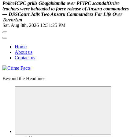
P
o
l
i
c
e
I
C
P
C
g
r
i
l
l
s
G
b
a
j
a
b
i
a
m
i
l
a
o
v
e
r
P
F
I
P
C
s
c
a
n
d
a
l
O
r
i
i
r
e
t
e
a
c
h
e
r
s
w
e
r
e
b
e
h
e
a
d
e
d
t
o
f
o
r
c
e
r
e
l
e
a
s
e
o
f
A
n
s
a
r
u
c
o
m
m
a
n
d
e
r
s
—
D
S
S
C
o
u
r
t
J
a
i
l
s
T
w
o
A
n
s
a
r
u
C
o
m
m
a
n
d
e
r
s
F
o
r
L
i
f
e
O
v
e
r
T
e
r
r
o
r
i
s
m
Sat. Aug 8th, 2026
12:31:25 PM
Home
About us
Contact us
Beyond the Headlines