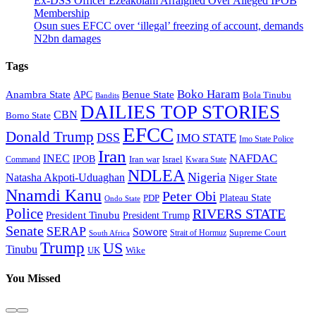
Ex-DSS Officer Ezeakolam Arraigned Over Alleged IPOB
Membership
Osun sues EFCC over ‘illegal’ freezing of account, demands
N2bn damages
Tags
Boko Haram
Anambra State
Benue State
APC
Bola Tinubu
Bandits
DAILIES TOP STORIES
CBN
Borno State
EFCC
Donald Trump
DSS
IMO STATE
Imo State Police
Iran
NAFDAC
INEC
IPOB
Iran war
Israel
Command
Kwara State
NDLEA
Nigeria
Natasha Akpoti-Uduaghan
Niger State
Nnamdi Kanu
Peter Obi
Plateau State
PDP
Ondo State
Police
RIVERS STATE
President Tinubu
President Trump
Senate
SERAP
Sowore
Supreme Court
Strait of Hormuz
South Africa
Trump
US
Tinubu
Wike
UK
You Missed