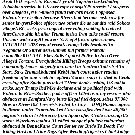
A
r
a
b
I
E
D
e
x
p
e
r
t
s
i
n
B
o
r
n
o
2
1
-
y
r
-
o
l
d
N
i
g
e
r
i
a
n
b
a
s
k
e
t
b
a
l
l
e
r
,
T
o
b
i
l
o
b
a
a
r
r
e
s
t
e
d
i
n
U
S
o
v
e
r
r
a
p
e
c
h
a
r
g
e
N
I
S
a
r
r
e
s
t
s
1
2
s
u
s
p
e
c
t
s
o
v
e
r
a
l
l
e
g
e
d
Q
N
E
T
-
l
i
n
k
e
d
f
r
a
u
d
n
e
t
w
o
r
k
W
i
k
e
:
I
o
p
p
o
s
e
d
F
u
b
a
r
a
’
s
r
e
-
e
l
e
c
t
i
o
n
b
e
c
a
u
s
e
R
i
v
e
r
s
h
a
d
b
e
c
o
m
e
c
a
s
h
c
o
w
f
o
r
s
e
n
i
o
r
l
a
w
y
e
r
s
P
o
l
i
c
e
o
f
f
i
c
e
r
,
t
w
o
o
t
h
e
r
s
d
i
e
a
s
b
a
n
d
i
t
s
r
a
i
d
S
o
k
o
t
o
v
i
l
l
a
g
e
N
B
C
s
e
e
k
s
f
r
e
s
h
a
p
p
e
a
l
o
v
e
r
r
u
l
i
n
g
v
o
i
d
i
n
g
b
r
o
a
d
c
a
s
t
f
i
n
e
s
C
a
r
g
o
s
h
i
p
h
i
t
a
f
t
e
r
T
r
u
m
p
i
n
s
i
s
t
s
I
r
a
n
t
a
l
k
s
c
o
u
l
d
r
e
o
p
e
n
H
o
r
m
u
z
w
a
t
e
r
w
a
y
A
I
p
o
w
e
r
s
5
5
%
o
f
A
f
r
i
c
a
n
c
y
b
e
r
c
r
i
m
e
s
,
I
N
T
E
R
P
O
L
2
0
2
6
r
e
p
o
r
t
r
e
v
e
a
l
s
T
r
u
m
p
T
e
l
l
s
I
r
a
n
i
a
n
s
T
o
N
e
g
o
t
i
a
t
e
O
r
S
u
r
r
e
n
d
e
r
G
u
n
m
e
n
k
i
l
l
f
o
r
m
e
r
P
l
a
t
e
a
u
c
o
u
n
c
i
l
l
o
r
R
U
L
A
A
C
F
i
l
e
s
S
u
i
t
s
A
g
a
i
n
s
t
P
o
l
i
c
e
I
n
I
m
o
O
v
e
r
A
l
l
e
g
e
d
T
o
r
t
u
r
e
,
E
x
t
r
a
j
u
d
i
c
i
a
l
K
i
l
l
i
n
g
s
T
r
o
o
p
s
e
x
h
u
m
e
r
e
m
a
i
n
s
o
f
c
o
m
m
u
n
i
t
y
l
e
a
d
e
r
a
l
l
e
g
e
d
l
y
m
u
r
d
e
r
e
d
i
n
I
m
o
I
r
a
n
T
a
l
k
s
S
e
t
T
o
S
t
a
r
t
,
S
a
y
s
T
r
u
m
p
A
b
d
u
c
t
e
d
K
e
b
b
i
h
i
g
h
c
o
u
r
t
j
u
d
g
e
r
e
g
a
i
n
s
f
r
e
e
d
o
m
a
f
t
e
r
o
n
e
w
e
e
k
i
n
c
a
p
t
i
v
i
t
y
M
o
r
o
c
c
o
s
a
y
s
1
1
d
i
e
d
i
n
C
e
u
t
a
c
r
o
s
s
i
n
g
a
f
t
e
r
S
p
a
i
n
p
u
t
s
t
o
l
l
a
t
7
2
I
r
a
n
d
e
n
i
e
s
a
s
k
i
n
g
U
S
n
o
t
t
o
s
t
r
i
k
e
,
s
a
y
s
T
r
u
m
p
l
i
e
d
W
i
k
e
d
e
c
l
a
r
e
s
e
n
d
t
o
p
o
l
i
t
i
c
a
l
f
e
u
d
w
i
t
h
F
u
b
a
r
a
i
n
R
i
v
e
r
s
S
o
l
d
i
e
r
,
p
o
l
i
c
e
o
f
f
i
c
e
r
k
i
l
l
e
d
a
s
a
r
m
y
r
e
s
c
u
e
s
n
i
n
e
a
b
d
u
c
t
e
e
s
i
n
Z
a
m
f
a
r
a
N
a
v
y
b
u
s
t
s
i
l
l
e
g
a
l
f
u
e
l
d
e
p
o
t
,
s
e
i
z
e
s
8
7
,
0
0
0
l
i
t
r
e
s
i
n
R
i
v
e
r
s
1
0
2
T
e
r
r
o
r
i
s
t
s
K
i
l
l
e
d
I
n
J
u
l
y
—
D
H
Q
H
a
m
a
s
a
g
r
e
e
s
t
o
d
i
s
a
r
m
u
n
d
e
r
T
r
u
m
p
-
b
a
c
k
e
d
G
a
z
a
c
e
a
s
e
f
i
r
e
d
e
a
l
O
v
e
r
4
8
,
0
0
0
m
i
g
r
a
n
t
s
r
e
t
u
r
n
t
o
M
o
r
o
c
c
o
f
r
o
m
S
p
a
i
n
a
f
t
e
r
C
e
u
t
a
c
r
o
s
s
i
n
g
s
U
S
w
a
r
n
s
N
i
g
e
r
i
a
n
s
a
g
a
i
n
s
t
A
I
-
e
d
i
t
e
d
p
a
s
s
p
o
r
t
p
h
o
t
o
s
S
e
m
i
n
a
r
i
a
n
a
b
d
u
c
t
e
d
i
n
B
e
n
u
e
K
a
n
o
C
o
u
r
t
S
e
n
t
e
n
c
e
s
B
r
i
d
e
T
o
D
e
a
t
h
F
o
r
K
i
l
l
i
n
g
H
u
s
b
a
n
d
N
i
n
e
D
a
y
s
A
f
t
e
r
W
e
d
d
i
n
g
N
i
g
e
r
i
a
’
s
C
h
i
e
f
J
u
d
g
e