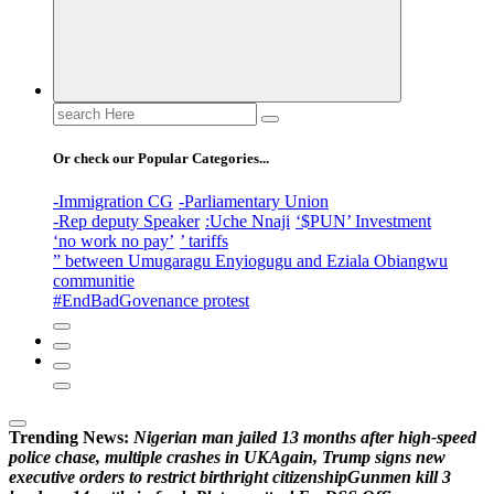
Search
for:
Or check our Popular Categories...
-Immigration CG
-Parliamentary Union
-Rep deputy Speaker
:Uche Nnaji
‘$PUN’ Investment
‘no work no pay’
’ tariffs
” between Umugaragu Enyiogugu and Eziala Obiangwu
communitie
#EndBadGovenance protest
Trending News:
N
i
g
e
r
i
a
n
m
a
n
j
a
i
l
e
d
1
3
m
o
n
t
h
s
a
f
t
e
r
h
i
g
h
-
s
p
e
e
d
p
o
l
i
c
e
c
h
a
s
e
,
m
u
l
t
i
p
l
e
c
r
a
s
h
e
s
i
n
U
K
A
g
a
i
n
,
T
r
u
m
p
s
i
g
n
s
n
e
w
e
x
e
c
u
t
i
v
e
o
r
d
e
r
s
t
o
r
e
s
t
r
i
c
t
b
i
r
t
h
r
i
g
h
t
c
i
t
i
z
e
n
s
h
i
p
G
u
n
m
e
n
k
i
l
l
3