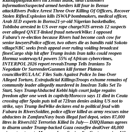
K
i
d
n
a
p
p
i
n
g
H
a
c
k
e
r
s
h
i
t
Z
e
n
i
t
h
B
a
n
k
,
s
t
e
a
l
c
u
s
t
o
m
e
r
s
’
i
n
f
o
r
m
a
t
i
o
n
S
u
s
p
e
c
t
e
d
a
r
m
e
d
h
e
r
d
e
r
s
k
i
l
l
f
o
u
r
i
n
B
e
n
u
e
a
t
t
a
c
k
R
i
v
e
r
s
P
o
l
i
c
e
A
r
r
e
s
t
T
h
r
e
e
O
v
e
r
K
i
l
l
i
n
g
O
f
O
f
f
i
c
e
r
s
,
R
e
c
o
v
e
r
S
t
o
l
e
n
R
i
f
l
e
s
E
x
p
l
o
s
i
o
n
k
i
l
l
s
I
S
W
A
P
b
o
m
b
m
a
k
e
r
s
,
m
e
d
i
c
a
l
o
f
f
i
c
e
r
,
A
r
a
b
I
E
D
e
x
p
e
r
t
s
i
n
B
o
r
n
o
2
1
-
y
r
-
o
l
d
N
i
g
e
r
i
a
n
b
a
s
k
e
t
b
a
l
l
e
r
,
T
o
b
i
l
o
b
a
a
r
r
e
s
t
e
d
i
n
U
S
o
v
e
r
r
a
p
e
c
h
a
r
g
e
N
I
S
a
r
r
e
s
t
s
1
2
s
u
s
p
e
c
t
s
o
v
e
r
a
l
l
e
g
e
d
Q
N
E
T
-
l
i
n
k
e
d
f
r
a
u
d
n
e
t
w
o
r
k
W
i
k
e
:
I
o
p
p
o
s
e
d
F
u
b
a
r
a
’
s
r
e
-
e
l
e
c
t
i
o
n
b
e
c
a
u
s
e
R
i
v
e
r
s
h
a
d
b
e
c
o
m
e
c
a
s
h
c
o
w
f
o
r
s
e
n
i
o
r
l
a
w
y
e
r
s
P
o
l
i
c
e
o
f
f
i
c
e
r
,
t
w
o
o
t
h
e
r
s
d
i
e
a
s
b
a
n
d
i
t
s
r
a
i
d
S
o
k
o
t
o
v
i
l
l
a
g
e
N
B
C
s
e
e
k
s
f
r
e
s
h
a
p
p
e
a
l
o
v
e
r
r
u
l
i
n
g
v
o
i
d
i
n
g
b
r
o
a
d
c
a
s
t
f
i
n
e
s
C
a
r
g
o
s
h
i
p
h
i
t
a
f
t
e
r
T
r
u
m
p
i
n
s
i
s
t
s
I
r
a
n
t
a
l
k
s
c
o
u
l
d
r
e
o
p
e
n
H
o
r
m
u
z
w
a
t
e
r
w
a
y
A
I
p
o
w
e
r
s
5
5
%
o
f
A
f
r
i
c
a
n
c
y
b
e
r
c
r
i
m
e
s
,
I
N
T
E
R
P
O
L
2
0
2
6
r
e
p
o
r
t
r
e
v
e
a
l
s
T
r
u
m
p
T
e
l
l
s
I
r
a
n
i
a
n
s
T
o
N
e
g
o
t
i
a
t
e
O
r
S
u
r
r
e
n
d
e
r
G
u
n
m
e
n
k
i
l
l
f
o
r
m
e
r
P
l
a
t
e
a
u
c
o
u
n
c
i
l
l
o
r
R
U
L
A
A
C
F
i
l
e
s
S
u
i
t
s
A
g
a
i
n
s
t
P
o
l
i
c
e
I
n
I
m
o
O
v
e
r
A
l
l
e
g
e
d
T
o
r
t
u
r
e
,
E
x
t
r
a
j
u
d
i
c
i
a
l
K
i
l
l
i
n
g
s
T
r
o
o
p
s
e
x
h
u
m
e
r
e
m
a
i
n
s
o
f
c
o
m
m
u
n
i
t
y
l
e
a
d
e
r
a
l
l
e
g
e
d
l
y
m
u
r
d
e
r
e
d
i
n
I
m
o
I
r
a
n
T
a
l
k
s
S
e
t
T
o
S
t
a
r
t
,
S
a
y
s
T
r
u
m
p
A
b
d
u
c
t
e
d
K
e
b
b
i
h
i
g
h
c
o
u
r
t
j
u
d
g
e
r
e
g
a
i
n
s
f
r
e
e
d
o
m
a
f
t
e
r
o
n
e
w
e
e
k
i
n
c
a
p
t
i
v
i
t
y
M
o
r
o
c
c
o
s
a
y
s
1
1
d
i
e
d
i
n
C
e
u
t
a
c
r
o
s
s
i
n
g
a
f
t
e
r
S
p
a
i
n
p
u
t
s
t
o
l
l
a
t
7
2
I
r
a
n
d
e
n
i
e
s
a
s
k
i
n
g
U
S
n
o
t
t
o
s
t
r
i
k
e
,
s
a
y
s
T
r
u
m
p
l
i
e
d
W
i
k
e
d
e
c
l
a
r
e
s
e
n
d
t
o
p
o
l
i
t
i
c
a
l
f
e
u
d
w
i
t
h
F
u
b
a
r
a
i
n
R
i
v
e
r
s
S
o
l
d
i
e
r
,
p
o
l
i
c
e
o
f
f
i
c
e
r
k
i
l
l
e
d
a
s
a
r
m
y
r
e
s
c
u
e
s
n
i
n
e
a
b
d
u
c
t
e
e
s
i
n
Z
a
m
f
a
r
a
N
a
v
y
b
u
s
t
s
i
l
l
e
g
a
l
f
u
e
l
d
e
p
o
t
,
s
e
i
z
e
s
8
7
,
0
0
0
l
i
t
r
e
s
i
n
R
i
v
e
r
s
1
0
2
T
e
r
r
o
r
i
s
t
s
K
i
l
l
e
d
I
n
J
u
l
y
—
D
H
Q
H
a
m
a
s
a
g
r
e
e
s
t
o
d
i
s
a
r
m
u
n
d
e
r
T
r
u
m
p
-
b
a
c
k
e
d
G
a
z
a
c
e
a
s
e
f
i
r
e
d
e
a
l
O
v
e
r
4
8
,
0
0
0