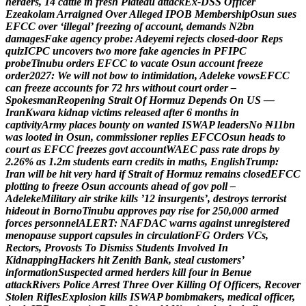
h
e
r
d
e
r
s
,
1
4
c
a
t
t
l
e
i
n
f
r
e
s
h
P
l
a
t
e
a
u
a
t
t
a
c
k
E
x
-
D
S
S
O
f
f
i
c
e
r
E
z
e
a
k
o
l
a
m
A
r
r
a
i
g
n
e
d
O
v
e
r
A
l
l
e
g
e
d
I
P
O
B
M
e
m
b
e
r
s
h
i
p
O
s
u
n
s
u
e
s
E
F
C
C
o
v
e
r
‘
i
l
l
e
g
a
l
’
f
r
e
e
z
i
n
g
o
f
a
c
c
o
u
n
t
,
d
e
m
a
n
d
s
N
2
b
n
d
a
m
a
g
e
s
F
a
k
e
a
g
e
n
c
y
p
r
o
b
e
:
A
d
e
y
e
m
i
r
e
j
e
c
t
s
c
l
o
s
e
d
-
d
o
o
r
R
e
p
s
q
u
i
z
I
C
P
C
u
n
c
o
v
e
r
s
t
w
o
m
o
r
e
f
a
k
e
a
g
e
n
c
i
e
s
i
n
P
F
I
P
C
p
r
o
b
e
T
i
n
u
b
u
o
r
d
e
r
s
E
F
C
C
t
o
v
a
c
a
t
e
O
s
u
n
a
c
c
o
u
n
t
f
r
e
e
z
e
o
r
d
e
r
2
0
2
7
:
W
e
w
i
l
l
n
o
t
b
o
w
t
o
i
n
t
i
m
i
d
a
t
i
o
n
,
A
d
e
l
e
k
e
v
o
w
s
E
F
C
C
c
a
n
f
r
e
e
z
e
a
c
c
o
u
n
t
s
f
o
r
7
2
h
r
s
w
i
t
h
o
u
t
c
o
u
r
t
o
r
d
e
r
–
S
p
o
k
e
s
m
a
n
R
e
o
p
e
n
i
n
g
S
t
r
a
i
t
O
f
H
o
r
m
u
z
D
e
p
e
n
d
s
O
n
U
S
—
I
r
a
n
K
w
a
r
a
k
i
d
n
a
p
v
i
c
t
i
m
s
r
e
l
e
a
s
e
d
a
f
t
e
r
6
m
o
n
t
h
s
i
n
c
a
p
t
i
v
i
t
y
A
r
m
y
p
l
a
c
e
s
b
o
u
n
t
y
o
n
w
a
n
t
e
d
I
S
W
A
P
l
e
a
d
e
r
s
N
o
₦
1
1
b
n
w
a
s
l
o
o
t
e
d
i
n
O
s
u
n
,
c
o
m
m
i
s
s
i
o
n
e
r
r
e
p
l
i
e
s
E
F
C
C
O
s
u
n
h
e
a
d
s
t
o
c
o
u
r
t
a
s
E
F
C
C
f
r
e
e
z
e
s
g
o
v
t
a
c
c
o
u
n
t
W
A
E
C
p
a
s
s
r
a
t
e
d
r
o
p
s
b
y
2
.
2
6
%
a
s
1
.
2
m
s
t
u
d
e
n
t
s
e
a
r
n
c
r
e
d
i
t
s
i
n
m
a
t
h
s
,
E
n
g
l
i
s
h
T
r
u
m
p
:
I
r
a
n
w
i
l
l
b
e
h
i
t
v
e
r
y
h
a
r
d
i
f
S
t
r
a
i
t
o
f
H
o
r
m
u
z
r
e
m
a
i
n
s
c
l
o
s
e
d
E
F
C
C
p
l
o
t
t
i
n
g
t
o
f
r
e
e
z
e
O
s
u
n
a
c
c
o
u
n
t
s
a
h
e
a
d
o
f
g
o
v
p
o
l
l
–
A
d
e
l
e
k
e
M
i
l
i
t
a
r
y
a
i
r
s
t
r
i
k
e
k
i
l
l
s
’
1
2
i
n
s
u
r
g
e
n
t
s
’
,
d
e
s
t
r
o
y
s
t
e
r
r
o
r
i
s
t
h
i
d
e
o
u
t
i
n
B
o
r
n
o
T
i
n
u
b
u
a
p
p
r
o
v
e
s
p
a
y
r
i
s
e
f
o
r
2
5
0
,
0
0
0
a
r
m
e
d
f
o
r
c
e
s
p
e
r
s
o
n
n
e
l
A
L
E
R
T
:
N
A
F
D
A
C
w
a
r
n
s
a
g
a
i
n
s
t
u
n
r
e
g
i
s
t
e
r
e
d
m
e
n
o
p
a
u
s
e
s
u
p
p
o
r
t
c
a
p
s
u
l
e
s
i
n
c
i
r
c
u
l
a
t
i
o
n
F
G
O
r
d
e
r
s
V
C
s
,
R
e
c
t
o
r
s
,
P
r
o
v
o
s
t
s
T
o
D
i
s
m
i
s
s
S
t
u
d
e
n
t
s
I
n
v
o
l
v
e
d
I
n
K
i
d
n
a
p
p
i
n
g
H
a
c
k
e
r
s
h
i
t
Z
e
n
i
t
h
B
a
n
k
,
s
t
e
a
l
c
u
s
t
o
m
e
r
s
’
i
n
f
o
r
m
a
t
i
o
n
S
u
s
p
e
c
t
e
d
a
r
m
e
d
h
e
r
d
e
r
s
k
i
l
l
f
o
u
r
i
n
B
e
n
u
e
a
t
t
a
c
k
R
i
v
e
r
s
P
o
l
i
c
e
A
r
r
e
s
t
T
h
r
e
e
O
v
e
r
K
i
l
l
i
n
g
O
f
O
f
f
i
c
e
r
s
,
R
e
c
o
v
e
r
S
t
o
l
e
n
R
i
f
l
e
s
E
x
p
l
o
s
i
o
n
k
i
l
l
s
I
S
W
A
P
b
o
m
b
m
a
k
e
r
s
,
m
e
d
i
c
a
l
o
f
f
i
c
e
r
,