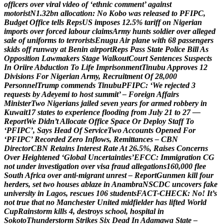
o
f
f
i
c
e
r
s
o
v
e
r
v
i
r
a
l
v
i
d
e
o
o
f
‘
e
t
h
n
i
c
c
o
m
m
e
n
t
’
a
g
a
i
n
s
t
m
o
t
o
r
i
s
t
N
1
.
3
2
b
n
a
l
l
o
c
a
t
i
o
n
:
N
o
K
o
b
o
w
a
s
r
e
l
e
a
s
e
d
t
o
P
F
I
P
C
,
B
u
d
g
e
t
O
f
f
i
c
e
t
e
l
l
s
R
e
p
s
U
S
i
m
p
o
s
e
s
1
2
.
5
%
t
a
r
i
f
f
o
n
N
i
g
e
r
i
a
n
i
m
p
o
r
t
s
o
v
e
r
f
o
r
c
e
d
l
a
b
o
u
r
c
l
a
i
m
s
A
r
m
y
h
u
n
t
s
s
o
l
d
i
e
r
o
v
e
r
a
l
l
e
g
e
d
s
a
l
e
o
f
u
n
i
f
o
r
m
s
t
o
t
e
r
r
o
r
i
s
t
s
E
n
u
g
u
A
i
r
p
l
a
n
e
w
i
t
h
6
8
p
a
s
s
e
n
g
e
r
s
s
k
i
d
s
o
f
f
r
u
n
w
a
y
a
t
B
e
n
i
n
a
i
r
p
o
r
t
R
e
p
s
P
a
s
s
S
t
a
t
e
P
o
l
i
c
e
B
i
l
l
A
s
O
p
p
o
s
i
t
i
o
n
L
a
w
m
a
k
e
r
s
S
t
a
g
e
W
a
l
k
o
u
t
C
o
u
r
t
S
e
n
t
e
n
c
e
s
S
u
s
p
e
c
t
s
I
n
O
r
i
i
r
e
A
b
d
u
c
t
i
o
n
T
o
L
i
f
e
I
m
p
r
i
s
o
n
m
e
n
t
T
i
n
u
b
u
A
p
p
r
o
v
e
s
1
2
D
i
v
i
s
i
o
n
s
F
o
r
N
i
g
e
r
i
a
n
A
r
m
y
,
R
e
c
r
u
i
t
m
e
n
t
O
f
2
8
,
0
0
0
P
e
r
s
o
n
n
e
l
T
r
u
m
p
c
o
m
m
e
n
d
s
T
i
n
u
b
u
P
F
I
P
C
:
‘
W
e
r
e
j
e
c
t
e
d
3
r
e
q
u
e
s
t
s
b
y
A
d
e
y
e
m
i
t
o
h
o
s
t
s
u
m
m
i
t
’
–
F
o
r
e
i
g
n
A
f
f
a
i
r
s
M
i
n
i
s
t
e
r
T
w
o
N
i
g
e
r
i
a
n
s
j
a
i
l
e
d
s
e
v
e
n
y
e
a
r
s
f
o
r
a
r
m
e
d
r
o
b
b
e
r
y
i
n
K
u
w
a
i
t
1
7
s
t
a
t
e
s
t
o
e
x
p
e
r
i
e
n
c
e
f
l
o
o
d
i
n
g
f
r
o
m
J
u
l
y
2
1
t
o
2
7
—
R
e
p
o
r
t
W
e
D
i
d
n
’
t
A
l
l
o
c
a
t
e
O
f
f
i
c
e
S
p
a
c
e
O
r
D
e
p
l
o
y
S
t
a
f
f
T
o
‘
P
F
I
P
C
’
,
S
a
y
s
H
e
a
d
O
f
S
e
r
v
i
c
e
T
w
o
A
c
c
o
u
n
t
s
O
p
e
n
e
d
F
o
r
‘
P
F
I
P
C
’
R
e
c
o
r
d
e
d
Z
e
r
o
I
n
f
l
o
w
s
,
R
e
m
i
t
t
a
n
c
e
s
–
C
B
N
D
i
r
e
c
t
o
r
C
B
N
R
e
t
a
i
n
s
I
n
t
e
r
e
s
t
R
a
t
e
A
t
2
6
.
5
%
,
R
a
i
s
e
s
C
o
n
c
e
r
n
s
O
v
e
r
H
e
i
g
h
t
e
n
e
d
‘
G
l
o
b
a
l
U
n
c
e
r
t
a
i
n
t
i
e
s
’
E
F
C
C
:
I
m
m
i
g
r
a
t
i
o
n
C
G
n
o
t
u
n
d
e
r
i
n
v
e
s
t
i
g
a
t
i
o
n
o
v
e
r
v
i
s
a
f
r
a
u
d
a
l
l
e
g
a
t
i
o
n
s
1
6
0
,
0
0
0
f
l
e
e
S
o
u
t
h
A
f
r
i
c
a
o
v
e
r
a
n
t
i
-
m
i
g
r
a
n
t
u
n
r
e
s
t
–
R
e
p
o
r
t
G
u
n
m
e
n
k
i
l
l
f
o
u
r
h
e
r
d
e
r
s
,
s
e
t
t
w
o
h
o
u
s
e
s
a
b
l
a
z
e
i
n
A
n
a
m
b
r
a
N
S
C
D
C
u
n
c
o
v
e
r
s
f
a
k
e
u
n
i
v
e
r
s
i
t
y
i
n
L
a
g
o
s
,
r
e
s
c
u
e
s
1
0
6
s
t
u
d
e
n
t
s
F
A
C
T
-
C
H
E
C
K
:
N
o
!
I
t
’
s
n
o
t
t
r
u
e
t
h
a
t
n
o
M
a
n
c
h
e
s
t
e
r
U
n
i
t
e
d
m
i
d
f
i
e
l
d
e
r
h
a
s
l
i
f
t
e
d
W
o
r
l
d
C
u
p
R
a
i
n
s
t
o
r
m
k
i
l
l
s
4
,
d
e
s
t
r
o
y
s
s
c
h
o
o
l
,
h
o
s
p
i
t
a
l
i
n
S
o
k
o
t
o
T
h
u
n
d
e
r
s
t
o
r
m
S
t
r
i
k
e
s
S
i
x
D
e
a
d
I
n
A
d
a
m
a
w
a
S
t
a
t
e
–