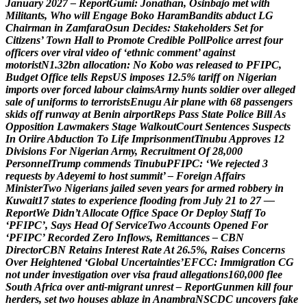
J
a
n
u
a
r
y
2
0
2
7
–
R
e
p
o
r
t
G
u
m
i
:
J
o
n
a
t
h
a
n
,
O
s
i
n
b
a
j
o
m
e
t
w
i
t
h
M
i
l
i
t
a
n
t
s
,
W
h
o
w
i
l
l
E
n
g
a
g
e
B
o
k
o
H
a
r
a
m
B
a
n
d
i
t
s
a
b
d
u
c
t
L
G
C
h
a
i
r
m
a
n
i
n
Z
a
m
f
a
r
a
O
s
u
n
D
e
c
i
d
e
s
:
S
t
a
k
e
h
o
l
d
e
r
s
S
e
t
f
o
r
C
i
t
i
z
e
n
s
’
T
o
w
n
H
a
l
l
t
o
P
r
o
m
o
t
e
C
r
e
d
i
b
l
e
P
o
l
l
P
o
l
i
c
e
a
r
r
e
s
t
f
o
u
r
o
f
f
i
c
e
r
s
o
v
e
r
v
i
r
a
l
v
i
d
e
o
o
f
‘
e
t
h
n
i
c
c
o
m
m
e
n
t
’
a
g
a
i
n
s
t
m
o
t
o
r
i
s
t
N
1
.
3
2
b
n
a
l
l
o
c
a
t
i
o
n
:
N
o
K
o
b
o
w
a
s
r
e
l
e
a
s
e
d
t
o
P
F
I
P
C
,
B
u
d
g
e
t
O
f
f
i
c
e
t
e
l
l
s
R
e
p
s
U
S
i
m
p
o
s
e
s
1
2
.
5
%
t
a
r
i
f
f
o
n
N
i
g
e
r
i
a
n
i
m
p
o
r
t
s
o
v
e
r
f
o
r
c
e
d
l
a
b
o
u
r
c
l
a
i
m
s
A
r
m
y
h
u
n
t
s
s
o
l
d
i
e
r
o
v
e
r
a
l
l
e
g
e
d
s
a
l
e
o
f
u
n
i
f
o
r
m
s
t
o
t
e
r
r
o
r
i
s
t
s
E
n
u
g
u
A
i
r
p
l
a
n
e
w
i
t
h
6
8
p
a
s
s
e
n
g
e
r
s
s
k
i
d
s
o
f
f
r
u
n
w
a
y
a
t
B
e
n
i
n
a
i
r
p
o
r
t
R
e
p
s
P
a
s
s
S
t
a
t
e
P
o
l
i
c
e
B
i
l
l
A
s
O
p
p
o
s
i
t
i
o
n
L
a
w
m
a
k
e
r
s
S
t
a
g
e
W
a
l
k
o
u
t
C
o
u
r
t
S
e
n
t
e
n
c
e
s
S
u
s
p
e
c
t
s
I
n
O
r
i
i
r
e
A
b
d
u
c
t
i
o
n
T
o
L
i
f
e
I
m
p
r
i
s
o
n
m
e
n
t
T
i
n
u
b
u
A
p
p
r
o
v
e
s
1
2
D
i
v
i
s
i
o
n
s
F
o
r
N
i
g
e
r
i
a
n
A
r
m
y
,
R
e
c
r
u
i
t
m
e
n
t
O
f
2
8
,
0
0
0
P
e
r
s
o
n
n
e
l
T
r
u
m
p
c
o
m
m
e
n
d
s
T
i
n
u
b
u
P
F
I
P
C
:
‘
W
e
r
e
j
e
c
t
e
d
3
r
e
q
u
e
s
t
s
b
y
A
d
e
y
e
m
i
t
o
h
o
s
t
s
u
m
m
i
t
’
–
F
o
r
e
i
g
n
A
f
f
a
i
r
s
M
i
n
i
s
t
e
r
T
w
o
N
i
g
e
r
i
a
n
s
j
a
i
l
e
d
s
e
v
e
n
y
e
a
r
s
f
o
r
a
r
m
e
d
r
o
b
b
e
r
y
i
n
K
u
w
a
i
t
1
7
s
t
a
t
e
s
t
o
e
x
p
e
r
i
e
n
c
e
f
l
o
o
d
i
n
g
f
r
o
m
J
u
l
y
2
1
t
o
2
7
—
R
e
p
o
r
t
W
e
D
i
d
n
’
t
A
l
l
o
c
a
t
e
O
f
f
i
c
e
S
p
a
c
e
O
r
D
e
p
l
o
y
S
t
a
f
f
T
o
‘
P
F
I
P
C
’
,
S
a
y
s
H
e
a
d
O
f
S
e
r
v
i
c
e
T
w
o
A
c
c
o
u
n
t
s
O
p
e
n
e
d
F
o
r
‘
P
F
I
P
C
’
R
e
c
o
r
d
e
d
Z
e
r
o
I
n
f
l
o
w
s
,
R
e
m
i
t
t
a
n
c
e
s
–
C
B
N
D
i
r
e
c
t
o
r
C
B
N
R
e
t
a
i
n
s
I
n
t
e
r
e
s
t
R
a
t
e
A
t
2
6
.
5
%
,
R
a
i
s
e
s
C
o
n
c
e
r
n
s
O
v
e
r
H
e
i
g
h
t
e
n
e
d
‘
G
l
o
b
a
l
U
n
c
e
r
t
a
i
n
t
i
e
s
’
E
F
C
C
:
I
m
m
i
g
r
a
t
i
o
n
C
G
n
o
t
u
n
d
e
r
i
n
v
e
s
t
i
g
a
t
i
o
n
o
v
e
r
v
i
s
a
f
r
a
u
d
a
l
l
e
g
a
t
i
o
n
s
1
6
0
,
0
0
0
f
l
e
e
S
o
u
t
h
A
f
r
i
c
a
o
v
e
r
a
n
t
i
-
m
i
g
r
a
n
t
u
n
r
e
s
t
–
R
e
p
o
r
t
G
u
n
m
e
n
k
i
l
l
f
o
u
r
h
e
r
d
e
r
s
,
s
e
t
t
w
o
h
o
u
s
e
s
a
b
l
a
z
e
i
n
A
n
a
m
b
r
a
N
S
C
D
C
u
n
c
o
v
e
r
s
f
a
k
e