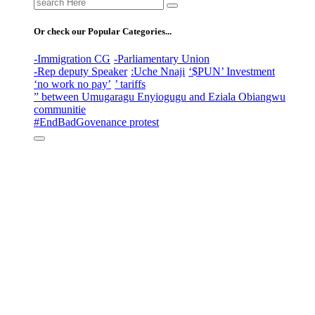
Search
for:
Or check our Popular Categories...
-Immigration CG
-Parliamentary Union
-Rep deputy Speaker
:Uche Nnaji
‘$PUN’ Investment
‘no work no pay’
’ tariffs
” between Umugaragu Enyiogugu and Eziala Obiangwu
communitie
#EndBadGovenance protest