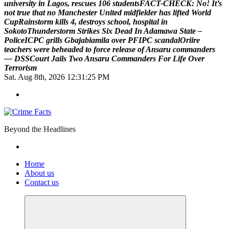
u
n
i
v
e
r
s
i
t
y
i
n
L
a
g
o
s
,
r
e
s
c
u
e
s
1
0
6
s
t
u
d
e
n
t
s
F
A
C
T
-
C
H
E
C
K
:
N
o
!
I
t
’
s
n
o
t
t
r
u
e
t
h
a
t
n
o
M
a
n
c
h
e
s
t
e
r
U
n
i
t
e
d
m
i
d
f
i
e
l
d
e
r
h
a
s
l
i
f
t
e
d
W
o
r
l
d
C
u
p
R
a
i
n
s
t
o
r
m
k
i
l
l
s
4
,
d
e
s
t
r
o
y
s
s
c
h
o
o
l
,
h
o
s
p
i
t
a
l
i
n
S
o
k
o
t
o
T
h
u
n
d
e
r
s
t
o
r
m
S
t
r
i
k
e
s
S
i
x
D
e
a
d
I
n
A
d
a
m
a
w
a
S
t
a
t
e
–
P
o
l
i
c
e
I
C
P
C
g
r
i
l
l
s
G
b
a
j
a
b
i
a
m
i
l
a
o
v
e
r
P
F
I
P
C
s
c
a
n
d
a
l
O
r
i
i
r
e
t
e
a
c
h
e
r
s
w
e
r
e
b
e
h
e
a
d
e
d
t
o
f
o
r
c
e
r
e
l
e
a
s
e
o
f
A
n
s
a
r
u
c
o
m
m
a
n
d
e
r
s
—
D
S
S
C
o
u
r
t
J
a
i
l
s
T
w
o
A
n
s
a
r
u
C
o
m
m
a
n
d
e
r
s
F
o
r
L
i
f
e
O
v
e
r
T
e
r
r
o
r
i
s
m
Sat. Aug 8th, 2026
12:31:25 PM
Beyond the Headlines
Home
About us
Contact us