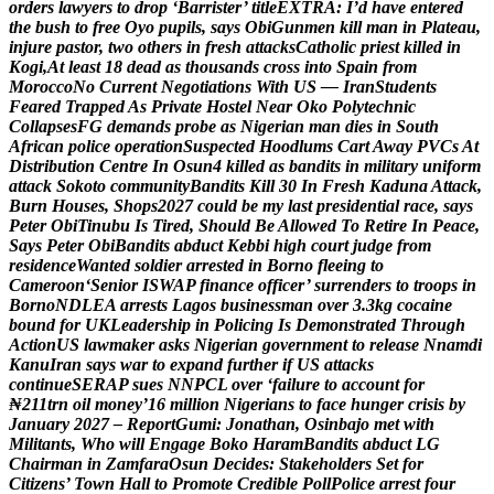
o
r
d
e
r
s
l
a
w
y
e
r
s
t
o
d
r
o
p
‘
B
a
r
r
i
s
t
e
r
’
t
i
t
l
e
E
X
T
R
A
:
I
’
d
h
a
v
e
e
n
t
e
r
e
d
t
h
e
b
u
s
h
t
o
f
r
e
e
O
y
o
p
u
p
i
l
s
,
s
a
y
s
O
b
i
G
u
n
m
e
n
k
i
l
l
m
a
n
i
n
P
l
a
t
e
a
u
,
i
n
j
u
r
e
p
a
s
t
o
r
,
t
w
o
o
t
h
e
r
s
i
n
f
r
e
s
h
a
t
t
a
c
k
s
C
a
t
h
o
l
i
c
p
r
i
e
s
t
k
i
l
l
e
d
i
n
K
o
g
i
,
A
t
l
e
a
s
t
1
8
d
e
a
d
a
s
t
h
o
u
s
a
n
d
s
c
r
o
s
s
i
n
t
o
S
p
a
i
n
f
r
o
m
M
o
r
o
c
c
o
N
o
C
u
r
r
e
n
t
N
e
g
o
t
i
a
t
i
o
n
s
W
i
t
h
U
S
—
I
r
a
n
S
t
u
d
e
n
t
s
F
e
a
r
e
d
T
r
a
p
p
e
d
A
s
P
r
i
v
a
t
e
H
o
s
t
e
l
N
e
a
r
O
k
o
P
o
l
y
t
e
c
h
n
i
c
C
o
l
l
a
p
s
e
s
F
G
d
e
m
a
n
d
s
p
r
o
b
e
a
s
N
i
g
e
r
i
a
n
m
a
n
d
i
e
s
i
n
S
o
u
t
h
A
f
r
i
c
a
n
p
o
l
i
c
e
o
p
e
r
a
t
i
o
n
S
u
s
p
e
c
t
e
d
H
o
o
d
l
u
m
s
C
a
r
t
A
w
a
y
P
V
C
s
A
t
D
i
s
t
r
i
b
u
t
i
o
n
C
e
n
t
r
e
I
n
O
s
u
n
4
k
i
l
l
e
d
a
s
b
a
n
d
i
t
s
i
n
m
i
l
i
t
a
r
y
u
n
i
f
o
r
m
a
t
t
a
c
k
S
o
k
o
t
o
c
o
m
m
u
n
i
t
y
B
a
n
d
i
t
s
K
i
l
l
3
0
I
n
F
r
e
s
h
K
a
d
u
n
a
A
t
t
a
c
k
,
B
u
r
n
H
o
u
s
e
s
,
S
h
o
p
s
2
0
2
7
c
o
u
l
d
b
e
m
y
l
a
s
t
p
r
e
s
i
d
e
n
t
i
a
l
r
a
c
e
,
s
a
y
s
P
e
t
e
r
O
b
i
T
i
n
u
b
u
I
s
T
i
r
e
d
,
S
h
o
u
l
d
B
e
A
l
l
o
w
e
d
T
o
R
e
t
i
r
e
I
n
P
e
a
c
e
,
S
a
y
s
P
e
t
e
r
O
b
i
B
a
n
d
i
t
s
a
b
d
u
c
t
K
e
b
b
i
h
i
g
h
c
o
u
r
t
j
u
d
g
e
f
r
o
m
r
e
s
i
d
e
n
c
e
W
a
n
t
e
d
s
o
l
d
i
e
r
a
r
r
e
s
t
e
d
i
n
B
o
r
n
o
f
l
e
e
i
n
g
t
o
C
a
m
e
r
o
o
n
‘
S
e
n
i
o
r
I
S
W
A
P
f
i
n
a
n
c
e
o
f
f
i
c
e
r
’
s
u
r
r
e
n
d
e
r
s
t
o
t
r
o
o
p
s
i
n
B
o
r
n
o
N
D
L
E
A
a
r
r
e
s
t
s
L
a
g
o
s
b
u
s
i
n
e
s
s
m
a
n
o
v
e
r
3
.
3
k
g
c
o
c
a
i
n
e
b
o
u
n
d
f
o
r
U
K
L
e
a
d
e
r
s
h
i
p
i
n
P
o
l
i
c
i
n
g
I
s
D
e
m
o
n
s
t
r
a
t
e
d
T
h
r
o
u
g
h
A
c
t
i
o
n
U
S
l
a
w
m
a
k
e
r
a
s
k
s
N
i
g
e
r
i
a
n
g
o
v
e
r
n
m
e
n
t
t
o
r
e
l
e
a
s
e
N
n
a
m
d
i
K
a
n
u
I
r
a
n
s
a
y
s
w
a
r
t
o
e
x
p
a
n
d
f
u
r
t
h
e
r
i
f
U
S
a
t
t
a
c
k
s
c
o
n
t
i
n
u
e
S
E
R
A
P
s
u
e
s
N
N
P
C
L
o
v
e
r
‘
f
a
i
l
u
r
e
t
o
a
c
c
o
u
n
t
f
o
r
₦
2
1
1
t
r
n
o
i
l
m
o
n
e
y
’
1
6
m
i
l
l
i
o
n
N
i
g
e
r
i
a
n
s
t
o
f
a
c
e
h
u
n
g
e
r
c
r
i
s
i
s
b
y
J
a
n
u
a
r
y
2
0
2
7
–
R
e
p
o
r
t
G
u
m
i
:
J
o
n
a
t
h
a
n
,
O
s
i
n
b
a
j
o
m
e
t
w
i
t
h
M
i
l
i
t
a
n
t
s
,
W
h
o
w
i
l
l
E
n
g
a
g
e
B
o
k
o
H
a
r
a
m
B
a
n
d
i
t
s
a
b
d
u
c
t
L
G
C
h
a
i
r
m
a
n
i
n
Z
a
m
f
a
r
a
O
s
u
n
D
e
c
i
d
e
s
:
S
t
a
k
e
h
o
l
d
e
r
s
S
e
t
f
o
r
C
i
t
i
z
e
n
s
’
T
o
w
n
H
a
l
l
t
o
P
r
o
m
o
t
e
C
r
e
d
i
b
l
e
P
o
l
l
P
o
l
i
c
e
a
r
r
e
s
t
f
o
u
r