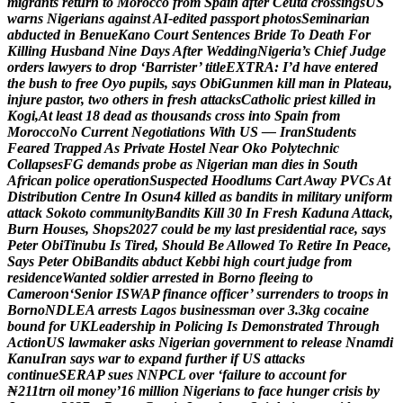
m
i
g
r
a
n
t
s
r
e
t
u
r
n
t
o
M
o
r
o
c
c
o
f
r
o
m
S
p
a
i
n
a
f
t
e
r
C
e
u
t
a
c
r
o
s
s
i
n
g
s
U
S
w
a
r
n
s
N
i
g
e
r
i
a
n
s
a
g
a
i
n
s
t
A
I
-
e
d
i
t
e
d
p
a
s
s
p
o
r
t
p
h
o
t
o
s
S
e
m
i
n
a
r
i
a
n
a
b
d
u
c
t
e
d
i
n
B
e
n
u
e
K
a
n
o
C
o
u
r
t
S
e
n
t
e
n
c
e
s
B
r
i
d
e
T
o
D
e
a
t
h
F
o
r
K
i
l
l
i
n
g
H
u
s
b
a
n
d
N
i
n
e
D
a
y
s
A
f
t
e
r
W
e
d
d
i
n
g
N
i
g
e
r
i
a
’
s
C
h
i
e
f
J
u
d
g
e
o
r
d
e
r
s
l
a
w
y
e
r
s
t
o
d
r
o
p
‘
B
a
r
r
i
s
t
e
r
’
t
i
t
l
e
E
X
T
R
A
:
I
’
d
h
a
v
e
e
n
t
e
r
e
d
t
h
e
b
u
s
h
t
o
f
r
e
e
O
y
o
p
u
p
i
l
s
,
s
a
y
s
O
b
i
G
u
n
m
e
n
k
i
l
l
m
a
n
i
n
P
l
a
t
e
a
u
,
i
n
j
u
r
e
p
a
s
t
o
r
,
t
w
o
o
t
h
e
r
s
i
n
f
r
e
s
h
a
t
t
a
c
k
s
C
a
t
h
o
l
i
c
p
r
i
e
s
t
k
i
l
l
e
d
i
n
K
o
g
i
,
A
t
l
e
a
s
t
1
8
d
e
a
d
a
s
t
h
o
u
s
a
n
d
s
c
r
o
s
s
i
n
t
o
S
p
a
i
n
f
r
o
m
M
o
r
o
c
c
o
N
o
C
u
r
r
e
n
t
N
e
g
o
t
i
a
t
i
o
n
s
W
i
t
h
U
S
—
I
r
a
n
S
t
u
d
e
n
t
s
F
e
a
r
e
d
T
r
a
p
p
e
d
A
s
P
r
i
v
a
t
e
H
o
s
t
e
l
N
e
a
r
O
k
o
P
o
l
y
t
e
c
h
n
i
c
C
o
l
l
a
p
s
e
s
F
G
d
e
m
a
n
d
s
p
r
o
b
e
a
s
N
i
g
e
r
i
a
n
m
a
n
d
i
e
s
i
n
S
o
u
t
h
A
f
r
i
c
a
n
p
o
l
i
c
e
o
p
e
r
a
t
i
o
n
S
u
s
p
e
c
t
e
d
H
o
o
d
l
u
m
s
C
a
r
t
A
w
a
y
P
V
C
s
A
t
D
i
s
t
r
i
b
u
t
i
o
n
C
e
n
t
r
e
I
n
O
s
u
n
4
k
i
l
l
e
d
a
s
b
a
n
d
i
t
s
i
n
m
i
l
i
t
a
r
y
u
n
i
f
o
r
m
a
t
t
a
c
k
S
o
k
o
t
o
c
o
m
m
u
n
i
t
y
B
a
n
d
i
t
s
K
i
l
l
3
0
I
n
F
r
e
s
h
K
a
d
u
n
a
A
t
t
a
c
k
,
B
u
r
n
H
o
u
s
e
s
,
S
h
o
p
s
2
0
2
7
c
o
u
l
d
b
e
m
y
l
a
s
t
p
r
e
s
i
d
e
n
t
i
a
l
r
a
c
e
,
s
a
y
s
P
e
t
e
r
O
b
i
T
i
n
u
b
u
I
s
T
i
r
e
d
,
S
h
o
u
l
d
B
e
A
l
l
o
w
e
d
T
o
R
e
t
i
r
e
I
n
P
e
a
c
e
,
S
a
y
s
P
e
t
e
r
O
b
i
B
a
n
d
i
t
s
a
b
d
u
c
t
K
e
b
b
i
h
i
g
h
c
o
u
r
t
j
u
d
g
e
f
r
o
m
r
e
s
i
d
e
n
c
e
W
a
n
t
e
d
s
o
l
d
i
e
r
a
r
r
e
s
t
e
d
i
n
B
o
r
n
o
f
l
e
e
i
n
g
t
o
C
a
m
e
r
o
o
n
‘
S
e
n
i
o
r
I
S
W
A
P
f
i
n
a
n
c
e
o
f
f
i
c
e
r
’
s
u
r
r
e
n
d
e
r
s
t
o
t
r
o
o
p
s
i
n
B
o
r
n
o
N
D
L
E
A
a
r
r
e
s
t
s
L
a
g
o
s
b
u
s
i
n
e
s
s
m
a
n
o
v
e
r
3
.
3
k
g
c
o
c
a
i
n
e
b
o
u
n
d
f
o
r
U
K
L
e
a
d
e
r
s
h
i
p
i
n
P
o
l
i
c
i
n
g
I
s
D
e
m
o
n
s
t
r
a
t
e
d
T
h
r
o
u
g
h
A
c
t
i
o
n
U
S
l
a
w
m
a
k
e
r
a
s
k
s
N
i
g
e
r
i
a
n
g
o
v
e
r
n
m
e
n
t
t
o
r
e
l
e
a
s
e
N
n
a
m
d
i
K
a
n
u
I
r
a
n
s
a
y
s
w
a
r
t
o
e
x
p
a
n
d
f
u
r
t
h
e
r
i
f
U
S
a
t
t
a
c
k
s
c
o
n
t
i
n
u
e
S
E
R
A
P
s
u
e
s
N
N
P
C
L
o
v
e
r
‘
f
a
i
l
u
r
e
t
o
a
c
c
o
u
n
t
f
o
r
₦
2
1
1
t
r
n
o
i
l
m
o
n
e
y
’
1
6
m
i
l
l
i
o
n
N
i
g
e
r
i
a
n
s
t
o
f
a
c
e
h
u
n
g
e
r
c
r
i
s
i
s
b
y