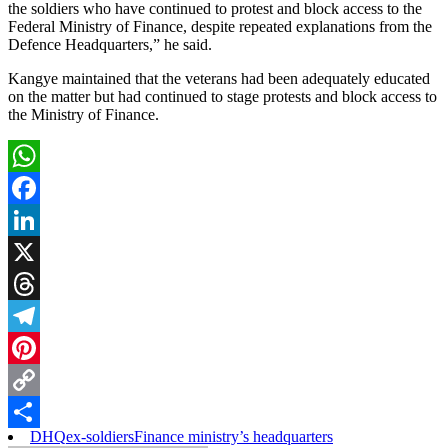
the soldiers who have continued to protest and block access to the
Federal Ministry of Finance, despite repeated explanations from the
Defence Headquarters,” he said.
Kangye maintained that the veterans had been adequately educated
on the matter but had continued to stage protests and block access to
the Ministry of Finance.
WhatsApp
Facebook
LinkedIn
X
Threads
Telegram
Pinterest
Copy
DHQ
ex-soldiers
Finance ministry’s headquarters
Link
Share