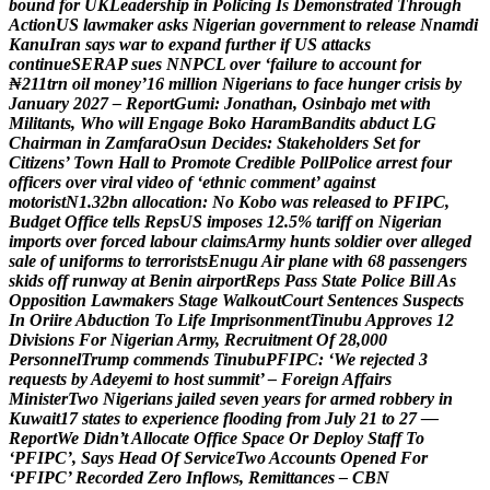
b
o
u
n
d
f
o
r
U
K
L
e
a
d
e
r
s
h
i
p
i
n
P
o
l
i
c
i
n
g
I
s
D
e
m
o
n
s
t
r
a
t
e
d
T
h
r
o
u
g
h
A
c
t
i
o
n
U
S
l
a
w
m
a
k
e
r
a
s
k
s
N
i
g
e
r
i
a
n
g
o
v
e
r
n
m
e
n
t
t
o
r
e
l
e
a
s
e
N
n
a
m
d
i
K
a
n
u
I
r
a
n
s
a
y
s
w
a
r
t
o
e
x
p
a
n
d
f
u
r
t
h
e
r
i
f
U
S
a
t
t
a
c
k
s
c
o
n
t
i
n
u
e
S
E
R
A
P
s
u
e
s
N
N
P
C
L
o
v
e
r
‘
f
a
i
l
u
r
e
t
o
a
c
c
o
u
n
t
f
o
r
₦
2
1
1
t
r
n
o
i
l
m
o
n
e
y
’
1
6
m
i
l
l
i
o
n
N
i
g
e
r
i
a
n
s
t
o
f
a
c
e
h
u
n
g
e
r
c
r
i
s
i
s
b
y
J
a
n
u
a
r
y
2
0
2
7
–
R
e
p
o
r
t
G
u
m
i
:
J
o
n
a
t
h
a
n
,
O
s
i
n
b
a
j
o
m
e
t
w
i
t
h
M
i
l
i
t
a
n
t
s
,
W
h
o
w
i
l
l
E
n
g
a
g
e
B
o
k
o
H
a
r
a
m
B
a
n
d
i
t
s
a
b
d
u
c
t
L
G
C
h
a
i
r
m
a
n
i
n
Z
a
m
f
a
r
a
O
s
u
n
D
e
c
i
d
e
s
:
S
t
a
k
e
h
o
l
d
e
r
s
S
e
t
f
o
r
C
i
t
i
z
e
n
s
’
T
o
w
n
H
a
l
l
t
o
P
r
o
m
o
t
e
C
r
e
d
i
b
l
e
P
o
l
l
P
o
l
i
c
e
a
r
r
e
s
t
f
o
u
r
o
f
f
i
c
e
r
s
o
v
e
r
v
i
r
a
l
v
i
d
e
o
o
f
‘
e
t
h
n
i
c
c
o
m
m
e
n
t
’
a
g
a
i
n
s
t
m
o
t
o
r
i
s
t
N
1
.
3
2
b
n
a
l
l
o
c
a
t
i
o
n
:
N
o
K
o
b
o
w
a
s
r
e
l
e
a
s
e
d
t
o
P
F
I
P
C
,
B
u
d
g
e
t
O
f
f
i
c
e
t
e
l
l
s
R
e
p
s
U
S
i
m
p
o
s
e
s
1
2
.
5
%
t
a
r
i
f
f
o
n
N
i
g
e
r
i
a
n
i
m
p
o
r
t
s
o
v
e
r
f
o
r
c
e
d
l
a
b
o
u
r
c
l
a
i
m
s
A
r
m
y
h
u
n
t
s
s
o
l
d
i
e
r
o
v
e
r
a
l
l
e
g
e
d
s
a
l
e
o
f
u
n
i
f
o
r
m
s
t
o
t
e
r
r
o
r
i
s
t
s
E
n
u
g
u
A
i
r
p
l
a
n
e
w
i
t
h
6
8
p
a
s
s
e
n
g
e
r
s
s
k
i
d
s
o
f
f
r
u
n
w
a
y
a
t
B
e
n
i
n
a
i
r
p
o
r
t
R
e
p
s
P
a
s
s
S
t
a
t
e
P
o
l
i
c
e
B
i
l
l
A
s
O
p
p
o
s
i
t
i
o
n
L
a
w
m
a
k
e
r
s
S
t
a
g
e
W
a
l
k
o
u
t
C
o
u
r
t
S
e
n
t
e
n
c
e
s
S
u
s
p
e
c
t
s
I
n
O
r
i
i
r
e
A
b
d
u
c
t
i
o
n
T
o
L
i
f
e
I
m
p
r
i
s
o
n
m
e
n
t
T
i
n
u
b
u
A
p
p
r
o
v
e
s
1
2
D
i
v
i
s
i
o
n
s
F
o
r
N
i
g
e
r
i
a
n
A
r
m
y
,
R
e
c
r
u
i
t
m
e
n
t
O
f
2
8
,
0
0
0
P
e
r
s
o
n
n
e
l
T
r
u
m
p
c
o
m
m
e
n
d
s
T
i
n
u
b
u
P
F
I
P
C
:
‘
W
e
r
e
j
e
c
t
e
d
3
r
e
q
u
e
s
t
s
b
y
A
d
e
y
e
m
i
t
o
h
o
s
t
s
u
m
m
i
t
’
–
F
o
r
e
i
g
n
A
f
f
a
i
r
s
M
i
n
i
s
t
e
r
T
w
o
N
i
g
e
r
i
a
n
s
j
a
i
l
e
d
s
e
v
e
n
y
e
a
r
s
f
o
r
a
r
m
e
d
r
o
b
b
e
r
y
i
n
K
u
w
a
i
t
1
7
s
t
a
t
e
s
t
o
e
x
p
e
r
i
e
n
c
e
f
l
o
o
d
i
n
g
f
r
o
m
J
u
l
y
2
1
t
o
2
7
—
R
e
p
o
r
t
W
e
D
i
d
n
’
t
A
l
l
o
c
a
t
e
O
f
f
i
c
e
S
p
a
c
e
O
r
D
e
p
l
o
y
S
t
a
f
f
T
o
‘
P
F
I
P
C
’
,
S
a
y
s
H
e
a
d
O
f
S
e
r
v
i
c
e
T
w
o
A
c
c
o
u
n
t
s
O
p
e
n
e
d
F
o
r
‘
P
F
I
P
C
’
R
e
c
o
r
d
e
d
Z
e
r
o
I
n
f
l
o
w
s
,
R
e
m
i
t
t
a
n
c
e
s
–
C
B
N