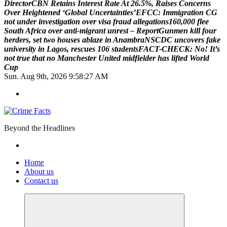
D
i
r
e
c
t
o
r
C
B
N
R
e
t
a
i
n
s
I
n
t
e
r
e
s
t
R
a
t
e
A
t
2
6
.
5
%
,
R
a
i
s
e
s
C
o
n
c
e
r
n
s
O
v
e
r
H
e
i
g
h
t
e
n
e
d
‘
G
l
o
b
a
l
U
n
c
e
r
t
a
i
n
t
i
e
s
’
E
F
C
C
:
I
m
m
i
g
r
a
t
i
o
n
C
G
n
o
t
u
n
d
e
r
i
n
v
e
s
t
i
g
a
t
i
o
n
o
v
e
r
v
i
s
a
f
r
a
u
d
a
l
l
e
g
a
t
i
o
n
s
1
6
0
,
0
0
0
f
l
e
e
S
o
u
t
h
A
f
r
i
c
a
o
v
e
r
a
n
t
i
-
m
i
g
r
a
n
t
u
n
r
e
s
t
–
R
e
p
o
r
t
G
u
n
m
e
n
k
i
l
l
f
o
u
r
h
e
r
d
e
r
s
,
s
e
t
t
w
o
h
o
u
s
e
s
a
b
l
a
z
e
i
n
A
n
a
m
b
r
a
N
S
C
D
C
u
n
c
o
v
e
r
s
f
a
k
e
u
n
i
v
e
r
s
i
t
y
i
n
L
a
g
o
s
,
r
e
s
c
u
e
s
1
0
6
s
t
u
d
e
n
t
s
F
A
C
T
-
C
H
E
C
K
:
N
o
!
I
t
’
s
n
o
t
t
r
u
e
t
h
a
t
n
o
M
a
n
c
h
e
s
t
e
r
U
n
i
t
e
d
m
i
d
f
i
e
l
d
e
r
h
a
s
l
i
f
t
e
d
W
o
r
l
d
C
u
p
Sun. Aug 9th, 2026
9:58:28 AM
Beyond the Headlines
Home
About us
Contact us