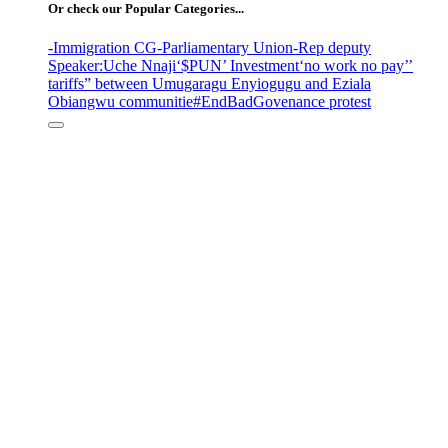
Or check our Popular Categories...
-Immigration CG
-Parliamentary Union
-Rep deputy
Speaker
:Uche Nnaji
‘$PUN’ Investment
‘no work no pay’
’
tariffs
” between Umugaragu Enyiogugu and Eziala
Obiangwu communitie
#EndBadGovenance protest