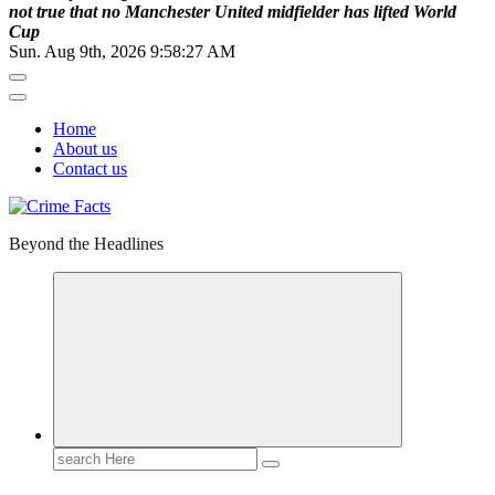
n
o
t
t
r
u
e
t
h
a
t
n
o
M
a
n
c
h
e
s
t
e
r
U
n
i
t
e
d
m
i
d
f
i
e
l
d
e
r
h
a
s
l
i
f
t
e
d
W
o
r
l
d
C
u
p
Sun. Aug 9th, 2026
9:58:28 AM
Home
About us
Contact us
Beyond the Headlines