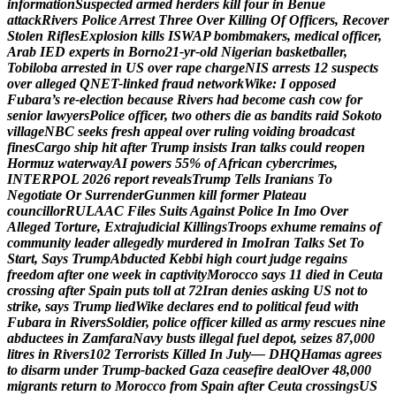
i
n
f
o
r
m
a
t
i
o
n
S
u
s
p
e
c
t
e
d
a
r
m
e
d
h
e
r
d
e
r
s
k
i
l
l
f
o
u
r
i
n
B
e
n
u
e
a
t
t
a
c
k
R
i
v
e
r
s
P
o
l
i
c
e
A
r
r
e
s
t
T
h
r
e
e
O
v
e
r
K
i
l
l
i
n
g
O
f
O
f
f
i
c
e
r
s
,
R
e
c
o
v
e
r
S
t
o
l
e
n
R
i
f
l
e
s
E
x
p
l
o
s
i
o
n
k
i
l
l
s
I
S
W
A
P
b
o
m
b
m
a
k
e
r
s
,
m
e
d
i
c
a
l
o
f
f
i
c
e
r
,
A
r
a
b
I
E
D
e
x
p
e
r
t
s
i
n
B
o
r
n
o
2
1
-
y
r
-
o
l
d
N
i
g
e
r
i
a
n
b
a
s
k
e
t
b
a
l
l
e
r
,
T
o
b
i
l
o
b
a
a
r
r
e
s
t
e
d
i
n
U
S
o
v
e
r
r
a
p
e
c
h
a
r
g
e
N
I
S
a
r
r
e
s
t
s
1
2
s
u
s
p
e
c
t
s
o
v
e
r
a
l
l
e
g
e
d
Q
N
E
T
-
l
i
n
k
e
d
f
r
a
u
d
n
e
t
w
o
r
k
W
i
k
e
:
I
o
p
p
o
s
e
d
F
u
b
a
r
a
’
s
r
e
-
e
l
e
c
t
i
o
n
b
e
c
a
u
s
e
R
i
v
e
r
s
h
a
d
b
e
c
o
m
e
c
a
s
h
c
o
w
f
o
r
s
e
n
i
o
r
l
a
w
y
e
r
s
P
o
l
i
c
e
o
f
f
i
c
e
r
,
t
w
o
o
t
h
e
r
s
d
i
e
a
s
b
a
n
d
i
t
s
r
a
i
d
S
o
k
o
t
o
v
i
l
l
a
g
e
N
B
C
s
e
e
k
s
f
r
e
s
h
a
p
p
e
a
l
o
v
e
r
r
u
l
i
n
g
v
o
i
d
i
n
g
b
r
o
a
d
c
a
s
t
f
i
n
e
s
C
a
r
g
o
s
h
i
p
h
i
t
a
f
t
e
r
T
r
u
m
p
i
n
s
i
s
t
s
I
r
a
n
t
a
l
k
s
c
o
u
l
d
r
e
o
p
e
n
H
o
r
m
u
z
w
a
t
e
r
w
a
y
A
I
p
o
w
e
r
s
5
5
%
o
f
A
f
r
i
c
a
n
c
y
b
e
r
c
r
i
m
e
s
,
I
N
T
E
R
P
O
L
2
0
2
6
r
e
p
o
r
t
r
e
v
e
a
l
s
T
r
u
m
p
T
e
l
l
s
I
r
a
n
i
a
n
s
T
o
N
e
g
o
t
i
a
t
e
O
r
S
u
r
r
e
n
d
e
r
G
u
n
m
e
n
k
i
l
l
f
o
r
m
e
r
P
l
a
t
e
a
u
c
o
u
n
c
i
l
l
o
r
R
U
L
A
A
C
F
i
l
e
s
S
u
i
t
s
A
g
a
i
n
s
t
P
o
l
i
c
e
I
n
I
m
o
O
v
e
r
A
l
l
e
g
e
d
T
o
r
t
u
r
e
,
E
x
t
r
a
j
u
d
i
c
i
a
l
K
i
l
l
i
n
g
s
T
r
o
o
p
s
e
x
h
u
m
e
r
e
m
a
i
n
s
o
f
c
o
m
m
u
n
i
t
y
l
e
a
d
e
r
a
l
l
e
g
e
d
l
y
m
u
r
d
e
r
e
d
i
n
I
m
o
I
r
a
n
T
a
l
k
s
S
e
t
T
o
S
t
a
r
t
,
S
a
y
s
T
r
u
m
p
A
b
d
u
c
t
e
d
K
e
b
b
i
h
i
g
h
c
o
u
r
t
j
u
d
g
e
r
e
g
a
i
n
s
f
r
e
e
d
o
m
a
f
t
e
r
o
n
e
w
e
e
k
i
n
c
a
p
t
i
v
i
t
y
M
o
r
o
c
c
o
s
a
y
s
1
1
d
i
e
d
i
n
C
e
u
t
a
c
r
o
s
s
i
n
g
a
f
t
e
r
S
p
a
i
n
p
u
t
s
t
o
l
l
a
t
7
2
I
r
a
n
d
e
n
i
e
s
a
s
k
i
n
g
U
S
n
o
t
t
o
s
t
r
i
k
e
,
s
a
y
s
T
r
u
m
p
l
i
e
d
W
i
k
e
d
e
c
l
a
r
e
s
e
n
d
t
o
p
o
l
i
t
i
c
a
l
f
e
u
d
w
i
t
h
F
u
b
a
r
a
i
n
R
i
v
e
r
s
S
o
l
d
i
e
r
,
p
o
l
i
c
e
o
f
f
i
c
e
r
k
i
l
l
e
d
a
s
a
r
m
y
r
e
s
c
u
e
s
n
i
n
e
a
b
d
u
c
t
e
e
s
i
n
Z
a
m
f
a
r
a
N
a
v
y
b
u
s
t
s
i
l
l
e
g
a
l
f
u
e
l
d
e
p
o
t
,
s
e
i
z
e
s
8
7
,
0
0
0
l
i
t
r
e
s
i
n
R
i
v
e
r
s
1
0
2
T
e
r
r
o
r
i
s
t
s
K
i
l
l
e
d
I
n
J
u
l
y
—
D
H
Q
H
a
m
a
s
a
g
r
e
e
s
t
o
d
i
s
a
r
m
u
n
d
e
r
T
r
u
m
p
-
b
a
c
k
e
d
G
a
z
a
c
e
a
s
e
f
i
r
e
d
e
a
l
O
v
e
r
4
8
,
0
0
0
m
i
g
r
a
n
t
s
r
e
t
u
r
n
t
o
M
o
r
o
c
c
o
f
r
o
m
S
p
a
i
n
a
f
t
e
r
C
e
u
t
a
c
r
o
s
s
i
n
g
s
U
S