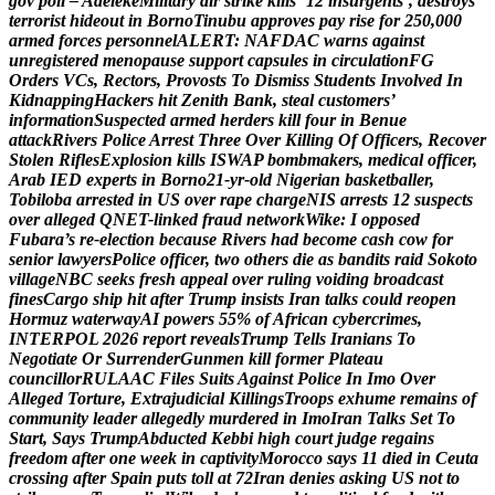
g
o
v
p
o
l
l
–
A
d
e
l
e
k
e
M
i
l
i
t
a
r
y
a
i
r
s
t
r
i
k
e
k
i
l
l
s
’
1
2
i
n
s
u
r
g
e
n
t
s
’
,
d
e
s
t
r
o
y
s
t
e
r
r
o
r
i
s
t
h
i
d
e
o
u
t
i
n
B
o
r
n
o
T
i
n
u
b
u
a
p
p
r
o
v
e
s
p
a
y
r
i
s
e
f
o
r
2
5
0
,
0
0
0
a
r
m
e
d
f
o
r
c
e
s
p
e
r
s
o
n
n
e
l
A
L
E
R
T
:
N
A
F
D
A
C
w
a
r
n
s
a
g
a
i
n
s
t
u
n
r
e
g
i
s
t
e
r
e
d
m
e
n
o
p
a
u
s
e
s
u
p
p
o
r
t
c
a
p
s
u
l
e
s
i
n
c
i
r
c
u
l
a
t
i
o
n
F
G
O
r
d
e
r
s
V
C
s
,
R
e
c
t
o
r
s
,
P
r
o
v
o
s
t
s
T
o
D
i
s
m
i
s
s
S
t
u
d
e
n
t
s
I
n
v
o
l
v
e
d
I
n
K
i
d
n
a
p
p
i
n
g
H
a
c
k
e
r
s
h
i
t
Z
e
n
i
t
h
B
a
n
k
,
s
t
e
a
l
c
u
s
t
o
m
e
r
s
’
i
n
f
o
r
m
a
t
i
o
n
S
u
s
p
e
c
t
e
d
a
r
m
e
d
h
e
r
d
e
r
s
k
i
l
l
f
o
u
r
i
n
B
e
n
u
e
a
t
t
a
c
k
R
i
v
e
r
s
P
o
l
i
c
e
A
r
r
e
s
t
T
h
r
e
e
O
v
e
r
K
i
l
l
i
n
g
O
f
O
f
f
i
c
e
r
s
,
R
e
c
o
v
e
r
S
t
o
l
e
n
R
i
f
l
e
s
E
x
p
l
o
s
i
o
n
k
i
l
l
s
I
S
W
A
P
b
o
m
b
m
a
k
e
r
s
,
m
e
d
i
c
a
l
o
f
f
i
c
e
r
,
A
r
a
b
I
E
D
e
x
p
e
r
t
s
i
n
B
o
r
n
o
2
1
-
y
r
-
o
l
d
N
i
g
e
r
i
a
n
b
a
s
k
e
t
b
a
l
l
e
r
,
T
o
b
i
l
o
b
a
a
r
r
e
s
t
e
d
i
n
U
S
o
v
e
r
r
a
p
e
c
h
a
r
g
e
N
I
S
a
r
r
e
s
t
s
1
2
s
u
s
p
e
c
t
s
o
v
e
r
a
l
l
e
g
e
d
Q
N
E
T
-
l
i
n
k
e
d
f
r
a
u
d
n
e
t
w
o
r
k
W
i
k
e
:
I
o
p
p
o
s
e
d
F
u
b
a
r
a
’
s
r
e
-
e
l
e
c
t
i
o
n
b
e
c
a
u
s
e
R
i
v
e
r
s
h
a
d
b
e
c
o
m
e
c
a
s
h
c
o
w
f
o
r
s
e
n
i
o
r
l
a
w
y
e
r
s
P
o
l
i
c
e
o
f
f
i
c
e
r
,
t
w
o
o
t
h
e
r
s
d
i
e
a
s
b
a
n
d
i
t
s
r
a
i
d
S
o
k
o
t
o
v
i
l
l
a
g
e
N
B
C
s
e
e
k
s
f
r
e
s
h
a
p
p
e
a
l
o
v
e
r
r
u
l
i
n
g
v
o
i
d
i
n
g
b
r
o
a
d
c
a
s
t
f
i
n
e
s
C
a
r
g
o
s
h
i
p
h
i
t
a
f
t
e
r
T
r
u
m
p
i
n
s
i
s
t
s
I
r
a
n
t
a
l
k
s
c
o
u
l
d
r
e
o
p
e
n
H
o
r
m
u
z
w
a
t
e
r
w
a
y
A
I
p
o
w
e
r
s
5
5
%
o
f
A
f
r
i
c
a
n
c
y
b
e
r
c
r
i
m
e
s
,
I
N
T
E
R
P
O
L
2
0
2
6
r
e
p
o
r
t
r
e
v
e
a
l
s
T
r
u
m
p
T
e
l
l
s
I
r
a
n
i
a
n
s
T
o
N
e
g
o
t
i
a
t
e
O
r
S
u
r
r
e
n
d
e
r
G
u
n
m
e
n
k
i
l
l
f
o
r
m
e
r
P
l
a
t
e
a
u
c
o
u
n
c
i
l
l
o
r
R
U
L
A
A
C
F
i
l
e
s
S
u
i
t
s
A
g
a
i
n
s
t
P
o
l
i
c
e
I
n
I
m
o
O
v
e
r
A
l
l
e
g
e
d
T
o
r
t
u
r
e
,
E
x
t
r
a
j
u
d
i
c
i
a
l
K
i
l
l
i
n
g
s
T
r
o
o
p
s
e
x
h
u
m
e
r
e
m
a
i
n
s
o
f
c
o
m
m
u
n
i
t
y
l
e
a
d
e
r
a
l
l
e
g
e
d
l
y
m
u
r
d
e
r
e
d
i
n
I
m
o
I
r
a
n
T
a
l
k
s
S
e
t
T
o
S
t
a
r
t
,
S
a
y
s
T
r
u
m
p
A
b
d
u
c
t
e
d
K
e
b
b
i
h
i
g
h
c
o
u
r
t
j
u
d
g
e
r
e
g
a
i
n
s
f
r
e
e
d
o
m
a
f
t
e
r
o
n
e
w
e
e
k
i
n
c
a
p
t
i
v
i
t
y
M
o
r
o
c
c
o
s
a
y
s
1
1
d
i
e
d
i
n
C
e
u
t
a
c
r
o
s
s
i
n
g
a
f
t
e
r
S
p
a
i
n
p
u
t
s
t
o
l
l
a
t
7
2
I
r
a
n
d
e
n
i
e
s
a
s
k
i
n
g
U
S
n
o
t
t
o