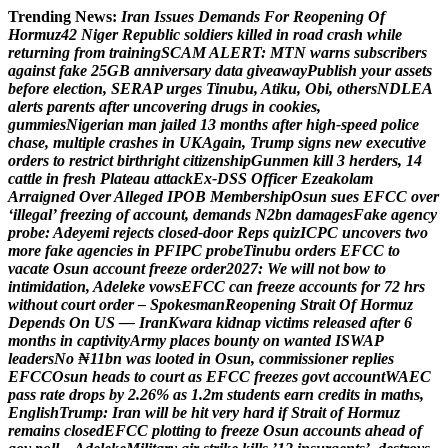
Trending News:
I
r
a
n
I
s
s
u
e
s
D
e
m
a
n
d
s
F
o
r
R
e
o
p
e
n
i
n
g
O
f
H
o
r
m
u
z
4
2
N
i
g
e
r
R
e
p
u
b
l
i
c
s
o
l
d
i
e
r
s
k
i
l
l
e
d
i
n
r
o
a
d
c
r
a
s
h
w
h
i
l
e
r
e
t
u
r
n
i
n
g
f
r
o
m
t
r
a
i
n
i
n
g
S
C
A
M
A
L
E
R
T
:
M
T
N
w
a
r
n
s
s
u
b
s
c
r
i
b
e
r
s
a
g
a
i
n
s
t
f
a
k
e
2
5
G
B
a
n
n
i
v
e
r
s
a
r
y
d
a
t
a
g
i
v
e
a
w
a
y
P
u
b
l
i
s
h
y
o
u
r
a
s
s
e
t
s
b
e
f
o
r
e
e
l
e
c
t
i
o
n
,
S
E
R
A
P
u
r
g
e
s
T
i
n
u
b
u
,
A
t
i
k
u
,
O
b
i
,
o
t
h
e
r
s
N
D
L
E
A
a
l
e
r
t
s
p
a
r
e
n
t
s
a
f
t
e
r
u
n
c
o
v
e
r
i
n
g
d
r
u
g
s
i
n
c
o
o
k
i
e
s
,
g
u
m
m
i
e
s
N
i
g
e
r
i
a
n
m
a
n
j
a
i
l
e
d
1
3
m
o
n
t
h
s
a
f
t
e
r
h
i
g
h
-
s
p
e
e
d
p
o
l
i
c
e
c
h
a
s
e
,
m
u
l
t
i
p
l
e
c
r
a
s
h
e
s
i
n
U
K
A
g
a
i
n
,
T
r
u
m
p
s
i
g
n
s
n
e
w
e
x
e
c
u
t
i
v
e
o
r
d
e
r
s
t
o
r
e
s
t
r
i
c
t
b
i
r
t
h
r
i
g
h
t
c
i
t
i
z
e
n
s
h
i
p
G
u
n
m
e
n
k
i
l
l
3
h
e
r
d
e
r
s
,
1
4
c
a
t
t
l
e
i
n
f
r
e
s
h
P
l
a
t
e
a
u
a
t
t
a
c
k
E
x
-
D
S
S
O
f
f
i
c
e
r
E
z
e
a
k
o
l
a
m
A
r
r
a
i
g
n
e
d
O
v
e
r
A
l
l
e
g
e
d
I
P
O
B
M
e
m
b
e
r
s
h
i
p
O
s
u
n
s
u
e
s
E
F
C
C
o
v
e
r
‘
i
l
l
e
g
a
l
’
f
r
e
e
z
i
n
g
o
f
a
c
c
o
u
n
t
,
d
e
m
a
n
d
s
N
2
b
n
d
a
m
a
g
e
s
F
a
k
e
a
g
e
n
c
y
p
r
o
b
e
:
A
d
e
y
e
m
i
r
e
j
e
c
t
s
c
l
o
s
e
d
-
d
o
o
r
R
e
p
s
q
u
i
z
I
C
P
C
u
n
c
o
v
e
r
s
t
w
o
m
o
r
e
f
a
k
e
a
g
e
n
c
i
e
s
i
n
P
F
I
P
C
p
r
o
b
e
T
i
n
u
b
u
o
r
d
e
r
s
E
F
C
C
t
o
v
a
c
a
t
e
O
s
u
n
a
c
c
o
u
n
t
f
r
e
e
z
e
o
r
d
e
r
2
0
2
7
:
W
e
w
i
l
l
n
o
t
b
o
w
t
o
i
n
t
i
m
i
d
a
t
i
o
n
,
A
d
e
l
e
k
e
v
o
w
s
E
F
C
C
c
a
n
f
r
e
e
z
e
a
c
c
o
u
n
t
s
f
o
r
7
2
h
r
s
w
i
t
h
o
u
t
c
o
u
r
t
o
r
d
e
r
–
S
p
o
k
e
s
m
a
n
R
e
o
p
e
n
i
n
g
S
t
r
a
i
t
O
f
H
o
r
m
u
z
D
e
p
e
n
d
s
O
n
U
S
—
I
r
a
n
K
w
a
r
a
k
i
d
n
a
p
v
i
c
t
i
m
s
r
e
l
e
a
s
e
d
a
f
t
e
r
6
m
o
n
t
h
s
i
n
c
a
p
t
i
v
i
t
y
A
r
m
y
p
l
a
c
e
s
b
o
u
n
t
y
o
n
w
a
n
t
e
d
I
S
W
A
P
l
e
a
d
e
r
s
N
o
₦
1
1
b
n
w
a
s
l
o
o
t
e
d
i
n
O
s
u
n
,
c
o
m
m
i
s
s
i
o
n
e
r
r
e
p
l
i
e
s
E
F
C
C
O
s
u
n
h
e
a
d
s
t
o
c
o
u
r
t
a
s
E
F
C
C
f
r
e
e
z
e
s
g
o
v
t
a
c
c
o
u
n
t
W
A
E
C
p
a
s
s
r
a
t
e
d
r
o
p
s
b
y
2
.
2
6
%
a
s
1
.
2
m
s
t
u
d
e
n
t
s
e
a
r
n
c
r
e
d
i
t
s
i
n
m
a
t
h
s
,
E
n
g
l
i
s
h
T
r
u
m
p
:
I
r
a
n
w
i
l
l
b
e
h
i
t
v
e
r
y
h
a
r
d
i
f
S
t
r
a
i
t
o
f
H
o
r
m
u
z
r
e
m
a
i
n
s
c
l
o
s
e
d
E
F
C
C
p
l
o
t
t
i
n
g
t
o
f
r
e
e
z
e
O
s
u
n
a
c
c
o
u
n
t
s
a
h
e
a
d
o
f