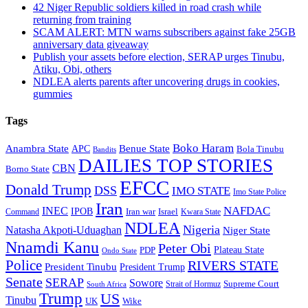
42 Niger Republic soldiers killed in road crash while
returning from training
SCAM ALERT: MTN warns subscribers against fake 25GB
anniversary data giveaway
Publish your assets before election, SERAP urges Tinubu,
Atiku, Obi, others
NDLEA alerts parents after uncovering drugs in cookies,
gummies
Tags
Boko Haram
Anambra State
Benue State
APC
Bola Tinubu
Bandits
DAILIES TOP STORIES
CBN
Borno State
EFCC
Donald Trump
DSS
IMO STATE
Imo State Police
Iran
NAFDAC
INEC
IPOB
Iran war
Israel
Command
Kwara State
NDLEA
Nigeria
Natasha Akpoti-Uduaghan
Niger State
Nnamdi Kanu
Peter Obi
Plateau State
PDP
Ondo State
Police
RIVERS STATE
President Tinubu
President Trump
Senate
SERAP
Sowore
Strait of Hormuz
Supreme Court
South Africa
Trump
US
Tinubu
Wike
UK