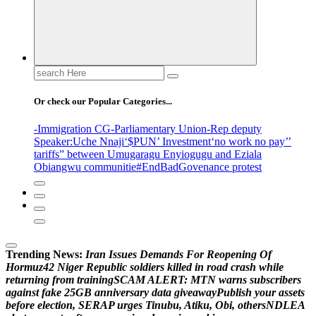
Or check our Popular Categories...
-Immigration CG
-Parliamentary Union
-Rep deputy
Speaker
:Uche Nnaji
‘$PUN’ Investment
‘no work no pay’
’
tariffs
” between Umugaragu Enyiogugu and Eziala
Obiangwu communitie
#EndBadGovenance protest
Trending News:
I
r
a
n
I
s
s
u
e
s
D
e
m
a
n
d
s
F
o
r
R
e
o
p
e
n
i
n
g
O
f
H
o
r
m
u
z
4
2
N
i
g
e
r
R
e
p
u
b
l
i
c
s
o
l
d
i
e
r
s
k
i
l
l
e
d
i
n
r
o
a
d
c
r
a
s
h
w
h
i
l
e
r
e
t
u
r
n
i
n
g
f
r
o
m
t
r
a
i
n
i
n
g
S
C
A
M
A
L
E
R
T
:
M
T
N
w
a
r
n
s
s
u
b
s
c
r
i
b
e
r
s
a
g
a
i
n
s
t
f
a
k
e
2
5
G
B
a
n
n
i
v
e
r
s
a
r
y
d
a
t
a
g
i
v
e
a
w
a
y
P
u
b
l
i
s
h
y
o
u
r
a
s
s
e
t
s
b
e
f
o
r
e
e
l
e
c
t
i
o
n
,
S
E
R
A
P
u
r
g
e
s
T
i
n
u
b
u
,
A
t
i
k
u
,
O
b
i
,
o
t
h
e
r
s
N
D
L
E
A