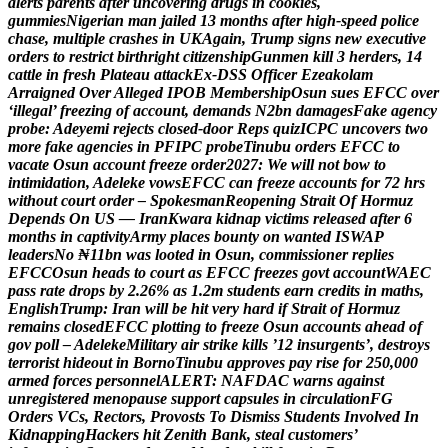
a
l
e
r
t
s
p
a
r
e
n
t
s
a
f
t
e
r
u
n
c
o
v
e
r
i
n
g
d
r
u
g
s
i
n
c
o
o
k
i
e
s
,
g
u
m
m
i
e
s
N
i
g
e
r
i
a
n
m
a
n
j
a
i
l
e
d
1
3
m
o
n
t
h
s
a
f
t
e
r
h
i
g
h
-
s
p
e
e
d
p
o
l
i
c
e
c
h
a
s
e
,
m
u
l
t
i
p
l
e
c
r
a
s
h
e
s
i
n
U
K
A
g
a
i
n
,
T
r
u
m
p
s
i
g
n
s
n
e
w
e
x
e
c
u
t
i
v
e
o
r
d
e
r
s
t
o
r
e
s
t
r
i
c
t
b
i
r
t
h
r
i
g
h
t
c
i
t
i
z
e
n
s
h
i
p
G
u
n
m
e
n
k
i
l
l
3
h
e
r
d
e
r
s
,
1
4
c
a
t
t
l
e
i
n
f
r
e
s
h
P
l
a
t
e
a
u
a
t
t
a
c
k
E
x
-
D
S
S
O
f
f
i
c
e
r
E
z
e
a
k
o
l
a
m
A
r
r
a
i
g
n
e
d
O
v
e
r
A
l
l
e
g
e
d
I
P
O
B
M
e
m
b
e
r
s
h
i
p
O
s
u
n
s
u
e
s
E
F
C
C
o
v
e
r
‘
i
l
l
e
g
a
l
’
f
r
e
e
z
i
n
g
o
f
a
c
c
o
u
n
t
,
d
e
m
a
n
d
s
N
2
b
n
d
a
m
a
g
e
s
F
a
k
e
a
g
e
n
c
y
p
r
o
b
e
:
A
d
e
y
e
m
i
r
e
j
e
c
t
s
c
l
o
s
e
d
-
d
o
o
r
R
e
p
s
q
u
i
z
I
C
P
C
u
n
c
o
v
e
r
s
t
w
o
m
o
r
e
f
a
k
e
a
g
e
n
c
i
e
s
i
n
P
F
I
P
C
p
r
o
b
e
T
i
n
u
b
u
o
r
d
e
r
s
E
F
C
C
t
o
v
a
c
a
t
e
O
s
u
n
a
c
c
o
u
n
t
f
r
e
e
z
e
o
r
d
e
r
2
0
2
7
:
W
e
w
i
l
l
n
o
t
b
o
w
t
o
i
n
t
i
m
i
d
a
t
i
o
n
,
A
d
e
l
e
k
e
v
o
w
s
E
F
C
C
c
a
n
f
r
e
e
z
e
a
c
c
o
u
n
t
s
f
o
r
7
2
h
r
s
w
i
t
h
o
u
t
c
o
u
r
t
o
r
d
e
r
–
S
p
o
k
e
s
m
a
n
R
e
o
p
e
n
i
n
g
S
t
r
a
i
t
O
f
H
o
r
m
u
z
D
e
p
e
n
d
s
O
n
U
S
—
I
r
a
n
K
w
a
r
a
k
i
d
n
a
p
v
i
c
t
i
m
s
r
e
l
e
a
s
e
d
a
f
t
e
r
6
m
o
n
t
h
s
i
n
c
a
p
t
i
v
i
t
y
A
r
m
y
p
l
a
c
e
s
b
o
u
n
t
y
o
n
w
a
n
t
e
d
I
S
W
A
P
l
e
a
d
e
r
s
N
o
₦
1
1
b
n
w
a
s
l
o
o
t
e
d
i
n
O
s
u
n
,
c
o
m
m
i
s
s
i
o
n
e
r
r
e
p
l
i
e
s
E
F
C
C
O
s
u
n
h
e
a
d
s
t
o
c
o
u
r
t
a
s
E
F
C
C
f
r
e
e
z
e
s
g
o
v
t
a
c
c
o
u
n
t
W
A
E
C
p
a
s
s
r
a
t
e
d
r
o
p
s
b
y
2
.
2
6
%
a
s
1
.
2
m
s
t
u
d
e
n
t
s
e
a
r
n
c
r
e
d
i
t
s
i
n
m
a
t
h
s
,
E
n
g
l
i
s
h
T
r
u
m
p
:
I
r
a
n
w
i
l
l
b
e
h
i
t
v
e
r
y
h
a
r
d
i
f
S
t
r
a
i
t
o
f
H
o
r
m
u
z
r
e
m
a
i
n
s
c
l
o
s
e
d
E
F
C
C
p
l
o
t
t
i
n
g
t
o
f
r
e
e
z
e
O
s
u
n
a
c
c
o
u
n
t
s
a
h
e
a
d
o
f
g
o
v
p
o
l
l
–
A
d
e
l
e
k
e
M
i
l
i
t
a
r
y
a
i
r
s
t
r
i
k
e
k
i
l
l
s
’
1
2
i
n
s
u
r
g
e
n
t
s
’
,
d
e
s
t
r
o
y
s
t
e
r
r
o
r
i
s
t
h
i
d
e
o
u
t
i
n
B
o
r
n
o
T
i
n
u
b
u
a
p
p
r
o
v
e
s
p
a
y
r
i
s
e
f
o
r
2
5
0
,
0
0
0
a
r
m
e
d
f
o
r
c
e
s
p
e
r
s
o
n
n
e
l
A
L
E
R
T
:
N
A
F
D
A
C
w
a
r
n
s
a
g
a
i
n
s
t
u
n
r
e
g
i
s
t
e
r
e
d
m
e
n
o
p
a
u
s
e
s
u
p
p
o
r
t
c
a
p
s
u
l
e
s
i
n
c
i
r
c
u
l
a
t
i
o
n
F
G
O
r
d
e
r
s
V
C
s
,
R
e
c
t
o
r
s
,
P
r
o
v
o
s
t
s
T
o
D
i
s
m
i
s
s
S
t
u
d
e
n
t
s
I
n
v
o
l
v
e
d
I
n
K
i
d
n
a
p
p
i
n
g
H
a
c
k
e
r
s
h
i
t
Z
e
n
i
t
h
B
a
n
k
,
s
t
e
a
l
c
u
s
t
o
m
e
r
s
’