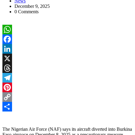
News
December 9, 2025
0 Comments
WhatsApp
Facebook
LinkedIn
X
Threads
Telegram
Pinterest
Copy
Link
Share
The Nigerian Air Force (NAF) says its aircraft diverted into Burkina
Faso airspace on December 8, 2025 as a precautionary measure