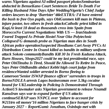
w
a
r
n
s
N
i
g
e
r
i
a
n
s
a
g
a
i
n
s
t
A
I
-
e
d
i
t
e
d
p
a
s
s
p
o
r
t
p
h
o
t
o
s
S
e
m
i
n
a
r
i
a
n
a
b
d
u
c
t
e
d
i
n
B
e
n
u
e
K
a
n
o
C
o
u
r
t
S
e
n
t
e
n
c
e
s
B
r
i
d
e
T
o
D
e
a
t
h
F
o
r
K
i
l
l
i
n
g
H
u
s
b
a
n
d
N
i
n
e
D
a
y
s
A
f
t
e
r
W
e
d
d
i
n
g
N
i
g
e
r
i
a
’
s
C
h
i
e
f
J
u
d
g
e
o
r
d
e
r
s
l
a
w
y
e
r
s
t
o
d
r
o
p
‘
B
a
r
r
i
s
t
e
r
’
t
i
t
l
e
E
X
T
R
A
:
I
’
d
h
a
v
e
e
n
t
e
r
e
d
t
h
e
b
u
s
h
t
o
f
r
e
e
O
y
o
p
u
p
i
l
s
,
s
a
y
s
O
b
i
G
u
n
m
e
n
k
i
l
l
m
a
n
i
n
P
l
a
t
e
a
u
,
i
n
j
u
r
e
p
a
s
t
o
r
,
t
w
o
o
t
h
e
r
s
i
n
f
r
e
s
h
a
t
t
a
c
k
s
C
a
t
h
o
l
i
c
p
r
i
e
s
t
k
i
l
l
e
d
i
n
K
o
g
i
,
A
t
l
e
a
s
t
1
8
d
e
a
d
a
s
t
h
o
u
s
a
n
d
s
c
r
o
s
s
i
n
t
o
S
p
a
i
n
f
r
o
m
M
o
r
o
c
c
o
N
o
C
u
r
r
e
n
t
N
e
g
o
t
i
a
t
i
o
n
s
W
i
t
h
U
S
—
I
r
a
n
S
t
u
d
e
n
t
s
F
e
a
r
e
d
T
r
a
p
p
e
d
A
s
P
r
i
v
a
t
e
H
o
s
t
e
l
N
e
a
r
O
k
o
P
o
l
y
t
e
c
h
n
i
c
C
o
l
l
a
p
s
e
s
F
G
d
e
m
a
n
d
s
p
r
o
b
e
a
s
N
i
g
e
r
i
a
n
m
a
n
d
i
e
s
i
n
S
o
u
t
h
A
f
r
i
c
a
n
p
o
l
i
c
e
o
p
e
r
a
t
i
o
n
S
u
s
p
e
c
t
e
d
H
o
o
d
l
u
m
s
C
a
r
t
A
w
a
y
P
V
C
s
A
t
D
i
s
t
r
i
b
u
t
i
o
n
C
e
n
t
r
e
I
n
O
s
u
n
4
k
i
l
l
e
d
a
s
b
a
n
d
i
t
s
i
n
m
i
l
i
t
a
r
y
u
n
i
f
o
r
m
a
t
t
a
c
k
S
o
k
o
t
o
c
o
m
m
u
n
i
t
y
B
a
n
d
i
t
s
K
i
l
l
3
0
I
n
F
r
e
s
h
K
a
d
u
n
a
A
t
t
a
c
k
,
B
u
r
n
H
o
u
s
e
s
,
S
h
o
p
s
2
0
2
7
c
o
u
l
d
b
e
m
y
l
a
s
t
p
r
e
s
i
d
e
n
t
i
a
l
r
a
c
e
,
s
a
y
s
P
e
t
e
r
O
b
i
T
i
n
u
b
u
I
s
T
i
r
e
d
,
S
h
o
u
l
d
B
e
A
l
l
o
w
e
d
T
o
R
e
t
i
r
e
I
n
P
e
a
c
e
,
S
a
y
s
P
e
t
e
r
O
b
i
B
a
n
d
i
t
s
a
b
d
u
c
t
K
e
b
b
i
h
i
g
h
c
o
u
r
t
j
u
d
g
e
f
r
o
m
r
e
s
i
d
e
n
c
e
W
a
n
t
e
d
s
o
l
d
i
e
r
a
r
r
e
s
t
e
d
i
n
B
o
r
n
o
f
l
e
e
i
n
g
t
o
C
a
m
e
r
o
o
n
‘
S
e
n
i
o
r
I
S
W
A
P
f
i
n
a
n
c
e
o
f
f
i
c
e
r
’
s
u
r
r
e
n
d
e
r
s
t
o
t
r
o
o
p
s
i
n
B
o
r
n
o
N
D
L
E
A
a
r
r
e
s
t
s
L
a
g
o
s
b
u
s
i
n
e
s
s
m
a
n
o
v
e
r
3
.
3
k
g
c
o
c
a
i
n
e
b
o
u
n
d
f
o
r
U
K
L
e
a
d
e
r
s
h
i
p
i
n
P
o
l
i
c
i
n
g
I
s
D
e
m
o
n
s
t
r
a
t
e
d
T
h
r
o
u
g
h
A
c
t
i
o
n
U
S
l
a
w
m
a
k
e
r
a
s
k
s
N
i
g
e
r
i
a
n
g
o
v
e
r
n
m
e
n
t
t
o
r
e
l
e
a
s
e
N
n
a
m
d
i
K
a
n
u
I
r
a
n
s
a
y
s
w
a
r
t
o
e
x
p
a
n
d
f
u
r
t
h
e
r
i
f
U
S
a
t
t
a
c
k
s
c
o
n
t
i
n
u
e
S
E
R
A
P
s
u
e
s
N
N
P
C
L
o
v
e
r
‘
f
a
i
l
u
r
e
t
o
a
c
c
o
u
n
t
f
o
r
₦
2
1
1
t
r
n
o
i
l
m
o
n
e
y
’
1
6
m
i
l
l
i
o
n
N
i
g
e
r
i
a
n
s
t
o
f
a
c
e
h
u
n
g
e
r
c
r
i
s
i
s
b
y
J
a
n
u
a
r
y
2
0
2
7
–
R
e
p
o
r
t
G
u
m
i
:
J
o
n
a
t
h
a
n
,
O
s
i
n
b
a
j
o
m
e
t
w
i
t
h