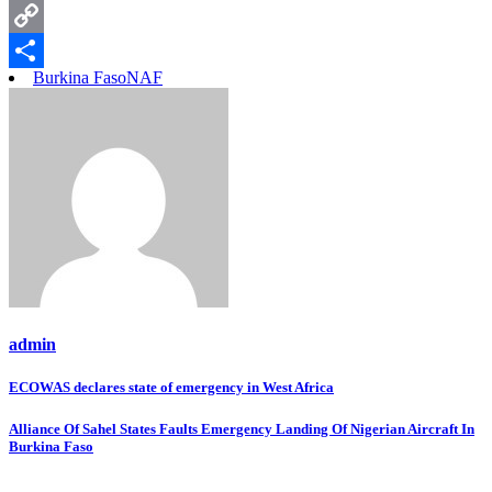
Pinterest
Copy
Burkina Faso
NAF
Link
Share
admin
ECOWAS declares state of emergency in West Africa
Alliance Of Sahel States Faults Emergency Landing Of Nigerian Aircraft In
Burkina Faso