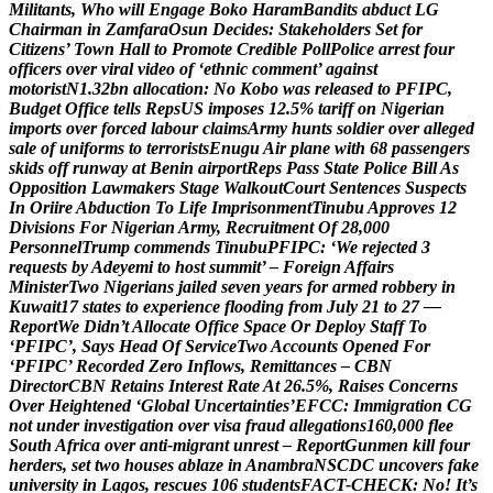
M
i
l
i
t
a
n
t
s
,
W
h
o
w
i
l
l
E
n
g
a
g
e
B
o
k
o
H
a
r
a
m
B
a
n
d
i
t
s
a
b
d
u
c
t
L
G
C
h
a
i
r
m
a
n
i
n
Z
a
m
f
a
r
a
O
s
u
n
D
e
c
i
d
e
s
:
S
t
a
k
e
h
o
l
d
e
r
s
S
e
t
f
o
r
C
i
t
i
z
e
n
s
’
T
o
w
n
H
a
l
l
t
o
P
r
o
m
o
t
e
C
r
e
d
i
b
l
e
P
o
l
l
P
o
l
i
c
e
a
r
r
e
s
t
f
o
u
r
o
f
f
i
c
e
r
s
o
v
e
r
v
i
r
a
l
v
i
d
e
o
o
f
‘
e
t
h
n
i
c
c
o
m
m
e
n
t
’
a
g
a
i
n
s
t
m
o
t
o
r
i
s
t
N
1
.
3
2
b
n
a
l
l
o
c
a
t
i
o
n
:
N
o
K
o
b
o
w
a
s
r
e
l
e
a
s
e
d
t
o
P
F
I
P
C
,
B
u
d
g
e
t
O
f
f
i
c
e
t
e
l
l
s
R
e
p
s
U
S
i
m
p
o
s
e
s
1
2
.
5
%
t
a
r
i
f
f
o
n
N
i
g
e
r
i
a
n
i
m
p
o
r
t
s
o
v
e
r
f
o
r
c
e
d
l
a
b
o
u
r
c
l
a
i
m
s
A
r
m
y
h
u
n
t
s
s
o
l
d
i
e
r
o
v
e
r
a
l
l
e
g
e
d
s
a
l
e
o
f
u
n
i
f
o
r
m
s
t
o
t
e
r
r
o
r
i
s
t
s
E
n
u
g
u
A
i
r
p
l
a
n
e
w
i
t
h
6
8
p
a
s
s
e
n
g
e
r
s
s
k
i
d
s
o
f
f
r
u
n
w
a
y
a
t
B
e
n
i
n
a
i
r
p
o
r
t
R
e
p
s
P
a
s
s
S
t
a
t
e
P
o
l
i
c
e
B
i
l
l
A
s
O
p
p
o
s
i
t
i
o
n
L
a
w
m
a
k
e
r
s
S
t
a
g
e
W
a
l
k
o
u
t
C
o
u
r
t
S
e
n
t
e
n
c
e
s
S
u
s
p
e
c
t
s
I
n
O
r
i
i
r
e
A
b
d
u
c
t
i
o
n
T
o
L
i
f
e
I
m
p
r
i
s
o
n
m
e
n
t
T
i
n
u
b
u
A
p
p
r
o
v
e
s
1
2
D
i
v
i
s
i
o
n
s
F
o
r
N
i
g
e
r
i
a
n
A
r
m
y
,
R
e
c
r
u
i
t
m
e
n
t
O
f
2
8
,
0
0
0
P
e
r
s
o
n
n
e
l
T
r
u
m
p
c
o
m
m
e
n
d
s
T
i
n
u
b
u
P
F
I
P
C
:
‘
W
e
r
e
j
e
c
t
e
d
3
r
e
q
u
e
s
t
s
b
y
A
d
e
y
e
m
i
t
o
h
o
s
t
s
u
m
m
i
t
’
–
F
o
r
e
i
g
n
A
f
f
a
i
r
s
M
i
n
i
s
t
e
r
T
w
o
N
i
g
e
r
i
a
n
s
j
a
i
l
e
d
s
e
v
e
n
y
e
a
r
s
f
o
r
a
r
m
e
d
r
o
b
b
e
r
y
i
n
K
u
w
a
i
t
1
7
s
t
a
t
e
s
t
o
e
x
p
e
r
i
e
n
c
e
f
l
o
o
d
i
n
g
f
r
o
m
J
u
l
y
2
1
t
o
2
7
—
R
e
p
o
r
t
W
e
D
i
d
n
’
t
A
l
l
o
c
a
t
e
O
f
f
i
c
e
S
p
a
c
e
O
r
D
e
p
l
o
y
S
t
a
f
f
T
o
‘
P
F
I
P
C
’
,
S
a
y
s
H
e
a
d
O
f
S
e
r
v
i
c
e
T
w
o
A
c
c
o
u
n
t
s
O
p
e
n
e
d
F
o
r
‘
P
F
I
P
C
’
R
e
c
o
r
d
e
d
Z
e
r
o
I
n
f
l
o
w
s
,
R
e
m
i
t
t
a
n
c
e
s
–
C
B
N
D
i
r
e
c
t
o
r
C
B
N
R
e
t
a
i
n
s
I
n
t
e
r
e
s
t
R
a
t
e
A
t
2
6
.
5
%
,
R
a
i
s
e
s
C
o
n
c
e
r
n
s
O
v
e
r
H
e
i
g
h
t
e
n
e
d
‘
G
l
o
b
a
l
U
n
c
e
r
t
a
i
n
t
i
e
s
’
E
F
C
C
:
I
m
m
i
g
r
a
t
i
o
n
C
G
n
o
t
u
n
d
e
r
i
n
v
e
s
t
i
g
a
t
i
o
n
o
v
e
r
v
i
s
a
f
r
a
u
d
a
l
l
e
g
a
t
i
o
n
s
1
6
0
,
0
0
0
f
l
e
e
S
o
u
t
h
A
f
r
i
c
a
o
v
e
r
a
n
t
i
-
m
i
g
r
a
n
t
u
n
r
e
s
t
–
R
e
p
o
r
t
G
u
n
m
e
n
k
i
l
l
f
o
u
r
h
e
r
d
e
r
s
,
s
e
t
t
w
o
h
o
u
s
e
s
a
b
l
a
z
e
i
n
A
n
a
m
b
r
a
N
S
C
D
C
u
n
c
o
v
e
r
s
f
a
k
e
u
n
i
v
e
r
s
i
t
y
i
n
L
a
g
o
s
,
r
e
s
c
u
e
s
1
0
6
s
t
u
d
e
n
t
s
F
A
C
T
-
C
H
E
C
K
:
N
o
!
I
t
’
s