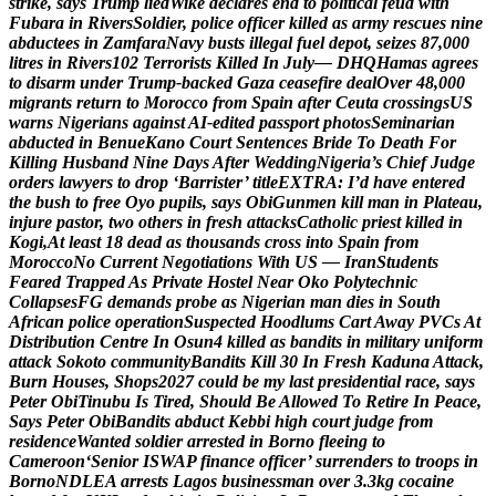
s
t
r
i
k
e
,
s
a
y
s
T
r
u
m
p
l
i
e
d
W
i
k
e
d
e
c
l
a
r
e
s
e
n
d
t
o
p
o
l
i
t
i
c
a
l
f
e
u
d
w
i
t
h
F
u
b
a
r
a
i
n
R
i
v
e
r
s
S
o
l
d
i
e
r
,
p
o
l
i
c
e
o
f
f
i
c
e
r
k
i
l
l
e
d
a
s
a
r
m
y
r
e
s
c
u
e
s
n
i
n
e
a
b
d
u
c
t
e
e
s
i
n
Z
a
m
f
a
r
a
N
a
v
y
b
u
s
t
s
i
l
l
e
g
a
l
f
u
e
l
d
e
p
o
t
,
s
e
i
z
e
s
8
7
,
0
0
0
l
i
t
r
e
s
i
n
R
i
v
e
r
s
1
0
2
T
e
r
r
o
r
i
s
t
s
K
i
l
l
e
d
I
n
J
u
l
y
—
D
H
Q
H
a
m
a
s
a
g
r
e
e
s
t
o
d
i
s
a
r
m
u
n
d
e
r
T
r
u
m
p
-
b
a
c
k
e
d
G
a
z
a
c
e
a
s
e
f
i
r
e
d
e
a
l
O
v
e
r
4
8
,
0
0
0
m
i
g
r
a
n
t
s
r
e
t
u
r
n
t
o
M
o
r
o
c
c
o
f
r
o
m
S
p
a
i
n
a
f
t
e
r
C
e
u
t
a
c
r
o
s
s
i
n
g
s
U
S
w
a
r
n
s
N
i
g
e
r
i
a
n
s
a
g
a
i
n
s
t
A
I
-
e
d
i
t
e
d
p
a
s
s
p
o
r
t
p
h
o
t
o
s
S
e
m
i
n
a
r
i
a
n
a
b
d
u
c
t
e
d
i
n
B
e
n
u
e
K
a
n
o
C
o
u
r
t
S
e
n
t
e
n
c
e
s
B
r
i
d
e
T
o
D
e
a
t
h
F
o
r
K
i
l
l
i
n
g
H
u
s
b
a
n
d
N
i
n
e
D
a
y
s
A
f
t
e
r
W
e
d
d
i
n
g
N
i
g
e
r
i
a
’
s
C
h
i
e
f
J
u
d
g
e
o
r
d
e
r
s
l
a
w
y
e
r
s
t
o
d
r
o
p
‘
B
a
r
r
i
s
t
e
r
’
t
i
t
l
e
E
X
T
R
A
:
I
’
d
h
a
v
e
e
n
t
e
r
e
d
t
h
e
b
u
s
h
t
o
f
r
e
e
O
y
o
p
u
p
i
l
s
,
s
a
y
s
O
b
i
G
u
n
m
e
n
k
i
l
l
m
a
n
i
n
P
l
a
t
e
a
u
,
i
n
j
u
r
e
p
a
s
t
o
r
,
t
w
o
o
t
h
e
r
s
i
n
f
r
e
s
h
a
t
t
a
c
k
s
C
a
t
h
o
l
i
c
p
r
i
e
s
t
k
i
l
l
e
d
i
n
K
o
g
i
,
A
t
l
e
a
s
t
1
8
d
e
a
d
a
s
t
h
o
u
s
a
n
d
s
c
r
o
s
s
i
n
t
o
S
p
a
i
n
f
r
o
m
M
o
r
o
c
c
o
N
o
C
u
r
r
e
n
t
N
e
g
o
t
i
a
t
i
o
n
s
W
i
t
h
U
S
—
I
r
a
n
S
t
u
d
e
n
t
s
F
e
a
r
e
d
T
r
a
p
p
e
d
A
s
P
r
i
v
a
t
e
H
o
s
t
e
l
N
e
a
r
O
k
o
P
o
l
y
t
e
c
h
n
i
c
C
o
l
l
a
p
s
e
s
F
G
d
e
m
a
n
d
s
p
r
o
b
e
a
s
N
i
g
e
r
i
a
n
m
a
n
d
i
e
s
i
n
S
o
u
t
h
A
f
r
i
c
a
n
p
o
l
i
c
e
o
p
e
r
a
t
i
o
n
S
u
s
p
e
c
t
e
d
H
o
o
d
l
u
m
s
C
a
r
t
A
w
a
y
P
V
C
s
A
t
D
i
s
t
r
i
b
u
t
i
o
n
C
e
n
t
r
e
I
n
O
s
u
n
4
k
i
l
l
e
d
a
s
b
a
n
d
i
t
s
i
n
m
i
l
i
t
a
r
y
u
n
i
f
o
r
m
a
t
t
a
c
k
S
o
k
o
t
o
c
o
m
m
u
n
i
t
y
B
a
n
d
i
t
s
K
i
l
l
3
0
I
n
F
r
e
s
h
K
a
d
u
n
a
A
t
t
a
c
k
,
B
u
r
n
H
o
u
s
e
s
,
S
h
o
p
s
2
0
2
7
c
o
u
l
d
b
e
m
y
l
a
s
t
p
r
e
s
i
d
e
n
t
i
a
l
r
a
c
e
,
s
a
y
s
P
e
t
e
r
O
b
i
T
i
n
u
b
u
I
s
T
i
r
e
d
,
S
h
o
u
l
d
B
e
A
l
l
o
w
e
d
T
o
R
e
t
i
r
e
I
n
P
e
a
c
e
,
S
a
y
s
P
e
t
e
r
O
b
i
B
a
n
d
i
t
s
a
b
d
u
c
t
K
e
b
b
i
h
i
g
h
c
o
u
r
t
j
u
d
g
e
f
r
o
m
r
e
s
i
d
e
n
c
e
W
a
n
t
e
d
s
o
l
d
i
e
r
a
r
r
e
s
t
e
d
i
n
B
o
r
n
o
f
l
e
e
i
n
g
t
o
C
a
m
e
r
o
o
n
‘
S
e
n
i
o
r
I
S
W
A
P
f
i
n
a
n
c
e
o
f
f
i
c
e
r
’
s
u
r
r
e
n
d
e
r
s
t
o
t
r
o
o
p
s
i
n
B
o
r
n
o
N
D
L
E
A
a
r
r
e
s
t
s
L
a
g
o
s
b
u
s
i
n
e
s
s
m
a
n
o
v
e
r
3
.
3
k
g
c
o
c
a
i
n
e