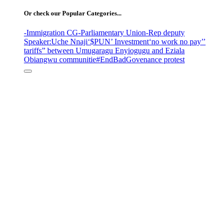
Or check our Popular Categories...
-Immigration CG
-Parliamentary Union
-Rep deputy
Speaker
:Uche Nnaji
‘$PUN’ Investment
‘no work no pay’
’
tariffs
” between Umugaragu Enyiogugu and Eziala
Obiangwu communitie
#EndBadGovenance protest