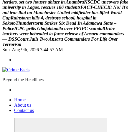
h
e
r
d
e
r
s
,
s
e
t
t
w
o
h
o
u
s
e
s
a
b
l
a
z
e
i
n
A
n
a
m
b
r
a
N
S
C
D
C
u
n
c
o
v
e
r
s
f
a
k
e
u
n
i
v
e
r
s
i
t
y
i
n
L
a
g
o
s
,
r
e
s
c
u
e
s
1
0
6
s
t
u
d
e
n
t
s
F
A
C
T
-
C
H
E
C
K
:
N
o
!
I
t
’
s
n
o
t
t
r
u
e
t
h
a
t
n
o
M
a
n
c
h
e
s
t
e
r
U
n
i
t
e
d
m
i
d
f
i
e
l
d
e
r
h
a
s
l
i
f
t
e
d
W
o
r
l
d
C
u
p
R
a
i
n
s
t
o
r
m
k
i
l
l
s
4
,
d
e
s
t
r
o
y
s
s
c
h
o
o
l
,
h
o
s
p
i
t
a
l
i
n
S
o
k
o
t
o
T
h
u
n
d
e
r
s
t
o
r
m
S
t
r
i
k
e
s
S
i
x
D
e
a
d
I
n
A
d
a
m
a
w
a
S
t
a
t
e
–
P
o
l
i
c
e
I
C
P
C
g
r
i
l
l
s
G
b
a
j
a
b
i
a
m
i
l
a
o
v
e
r
P
F
I
P
C
s
c
a
n
d
a
l
O
r
i
i
r
e
t
e
a
c
h
e
r
s
w
e
r
e
b
e
h
e
a
d
e
d
t
o
f
o
r
c
e
r
e
l
e
a
s
e
o
f
A
n
s
a
r
u
c
o
m
m
a
n
d
e
r
s
—
D
S
S
C
o
u
r
t
J
a
i
l
s
T
w
o
A
n
s
a
r
u
C
o
m
m
a
n
d
e
r
s
F
o
r
L
i
f
e
O
v
e
r
T
e
r
r
o
r
i
s
m
Sun. Aug 9th, 2026
3:44:58 AM
Beyond the Headlines
Home
About us
Contact us