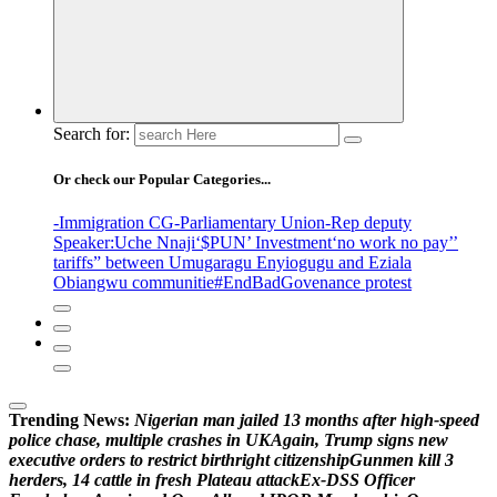
Search for:
Or check our Popular Categories...
-Immigration CG
-Parliamentary Union
-Rep deputy
Speaker
:Uche Nnaji
‘$PUN’ Investment
‘no work no pay’
’
tariffs
” between Umugaragu Enyiogugu and Eziala
Obiangwu communitie
#EndBadGovenance protest
Trending News:
N
i
g
e
r
i
a
n
m
a
n
j
a
i
l
e
d
1
3
m
o
n
t
h
s
a
f
t
e
r
h
i
g
h
-
s
p
e
e
d
p
o
l
i
c
e
c
h
a
s
e
,
m
u
l
t
i
p
l
e
c
r
a
s
h
e
s
i
n
U
K
A
g
a
i
n
,
T
r
u
m
p
s
i
g
n
s
n
e
w
e
x
e
c
u
t
i
v
e
o
r
d
e
r
s
t
o
r
e
s
t
r
i
c
t
b
i
r
t
h
r
i
g
h
t
c
i
t
i
z
e
n
s
h
i
p
G
u
n
m
e
n
k
i
l
l
3
h
e
r
d
e
r
s
,
1
4
c
a
t
t
l
e
i
n
f
r
e
s
h
P
l
a
t
e
a
u
a
t
t
a
c
k
E
x
-
D
S
S
O
f
f
i
c
e
r