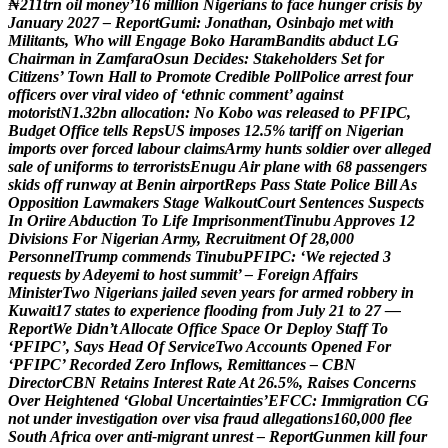
₦
2
1
1
t
r
n
o
i
l
m
o
n
e
y
’
1
6
m
i
l
l
i
o
n
N
i
g
e
r
i
a
n
s
t
o
f
a
c
e
h
u
n
g
e
r
c
r
i
s
i
s
b
y
J
a
n
u
a
r
y
2
0
2
7
–
R
e
p
o
r
t
G
u
m
i
:
J
o
n
a
t
h
a
n
,
O
s
i
n
b
a
j
o
m
e
t
w
i
t
h
M
i
l
i
t
a
n
t
s
,
W
h
o
w
i
l
l
E
n
g
a
g
e
B
o
k
o
H
a
r
a
m
B
a
n
d
i
t
s
a
b
d
u
c
t
L
G
C
h
a
i
r
m
a
n
i
n
Z
a
m
f
a
r
a
O
s
u
n
D
e
c
i
d
e
s
:
S
t
a
k
e
h
o
l
d
e
r
s
S
e
t
f
o
r
C
i
t
i
z
e
n
s
’
T
o
w
n
H
a
l
l
t
o
P
r
o
m
o
t
e
C
r
e
d
i
b
l
e
P
o
l
l
P
o
l
i
c
e
a
r
r
e
s
t
f
o
u
r
o
f
f
i
c
e
r
s
o
v
e
r
v
i
r
a
l
v
i
d
e
o
o
f
‘
e
t
h
n
i
c
c
o
m
m
e
n
t
’
a
g
a
i
n
s
t
m
o
t
o
r
i
s
t
N
1
.
3
2
b
n
a
l
l
o
c
a
t
i
o
n
:
N
o
K
o
b
o
w
a
s
r
e
l
e
a
s
e
d
t
o
P
F
I
P
C
,
B
u
d
g
e
t
O
f
f
i
c
e
t
e
l
l
s
R
e
p
s
U
S
i
m
p
o
s
e
s
1
2
.
5
%
t
a
r
i
f
f
o
n
N
i
g
e
r
i
a
n
i
m
p
o
r
t
s
o
v
e
r
f
o
r
c
e
d
l
a
b
o
u
r
c
l
a
i
m
s
A
r
m
y
h
u
n
t
s
s
o
l
d
i
e
r
o
v
e
r
a
l
l
e
g
e
d
s
a
l
e
o
f
u
n
i
f
o
r
m
s
t
o
t
e
r
r
o
r
i
s
t
s
E
n
u
g
u
A
i
r
p
l
a
n
e
w
i
t
h
6
8
p
a
s
s
e
n
g
e
r
s
s
k
i
d
s
o
f
f
r
u
n
w
a
y
a
t
B
e
n
i
n
a
i
r
p
o
r
t
R
e
p
s
P
a
s
s
S
t
a
t
e
P
o
l
i
c
e
B
i
l
l
A
s
O
p
p
o
s
i
t
i
o
n
L
a
w
m
a
k
e
r
s
S
t
a
g
e
W
a
l
k
o
u
t
C
o
u
r
t
S
e
n
t
e
n
c
e
s
S
u
s
p
e
c
t
s
I
n
O
r
i
i
r
e
A
b
d
u
c
t
i
o
n
T
o
L
i
f
e
I
m
p
r
i
s
o
n
m
e
n
t
T
i
n
u
b
u
A
p
p
r
o
v
e
s
1
2
D
i
v
i
s
i
o
n
s
F
o
r
N
i
g
e
r
i
a
n
A
r
m
y
,
R
e
c
r
u
i
t
m
e
n
t
O
f
2
8
,
0
0
0
P
e
r
s
o
n
n
e
l
T
r
u
m
p
c
o
m
m
e
n
d
s
T
i
n
u
b
u
P
F
I
P
C
:
‘
W
e
r
e
j
e
c
t
e
d
3
r
e
q
u
e
s
t
s
b
y
A
d
e
y
e
m
i
t
o
h
o
s
t
s
u
m
m
i
t
’
–
F
o
r
e
i
g
n
A
f
f
a
i
r
s
M
i
n
i
s
t
e
r
T
w
o
N
i
g
e
r
i
a
n
s
j
a
i
l
e
d
s
e
v
e
n
y
e
a
r
s
f
o
r
a
r
m
e
d
r
o
b
b
e
r
y
i
n
K
u
w
a
i
t
1
7
s
t
a
t
e
s
t
o
e
x
p
e
r
i
e
n
c
e
f
l
o
o
d
i
n
g
f
r
o
m
J
u
l
y
2
1
t
o
2
7
—
R
e
p
o
r
t
W
e
D
i
d
n
’
t
A
l
l
o
c
a
t
e
O
f
f
i
c
e
S
p
a
c
e
O
r
D
e
p
l
o
y
S
t
a
f
f
T
o
‘
P
F
I
P
C
’
,
S
a
y
s
H
e
a
d
O
f
S
e
r
v
i
c
e
T
w
o
A
c
c
o
u
n
t
s
O
p
e
n
e
d
F
o
r
‘
P
F
I
P
C
’
R
e
c
o
r
d
e
d
Z
e
r
o
I
n
f
l
o
w
s
,
R
e
m
i
t
t
a
n
c
e
s
–
C
B
N
D
i
r
e
c
t
o
r
C
B
N
R
e
t
a
i
n
s
I
n
t
e
r
e
s
t
R
a
t
e
A
t
2
6
.
5
%
,
R
a
i
s
e
s
C
o
n
c
e
r
n
s
O
v
e
r
H
e
i
g
h
t
e
n
e
d
‘
G
l
o
b
a
l
U
n
c
e
r
t
a
i
n
t
i
e
s
’
E
F
C
C
:
I
m
m
i
g
r
a
t
i
o
n
C
G
n
o
t
u
n
d
e
r
i
n
v
e
s
t
i
g
a
t
i
o
n
o
v
e
r
v
i
s
a
f
r
a
u
d
a
l
l
e
g
a
t
i
o
n
s
1
6
0
,
0
0
0
f
l
e
e
S
o
u
t
h
A
f
r
i
c
a
o
v
e
r
a
n
t
i
-
m
i
g
r
a
n
t
u
n
r
e
s
t
–
R
e
p
o
r
t
G
u
n
m
e
n
k
i
l
l
f
o
u
r