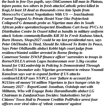
t
h
e
b
u
s
h
t
o
f
r
e
e
O
y
o
p
u
p
i
l
s
,
s
a
y
s
O
b
i
G
u
n
m
e
n
k
i
l
l
m
a
n
i
n
P
l
a
t
e
a
u
,
i
n
j
u
r
e
p
a
s
t
o
r
,
t
w
o
o
t
h
e
r
s
i
n
f
r
e
s
h
a
t
t
a
c
k
s
C
a
t
h
o
l
i
c
p
r
i
e
s
t
k
i
l
l
e
d
i
n
K
o
g
i
,
A
t
l
e
a
s
t
1
8
d
e
a
d
a
s
t
h
o
u
s
a
n
d
s
c
r
o
s
s
i
n
t
o
S
p
a
i
n
f
r
o
m
M
o
r
o
c
c
o
N
o
C
u
r
r
e
n
t
N
e
g
o
t
i
a
t
i
o
n
s
W
i
t
h
U
S
—
I
r
a
n
S
t
u
d
e
n
t
s
F
e
a
r
e
d
T
r
a
p
p
e
d
A
s
P
r
i
v
a
t
e
H
o
s
t
e
l
N
e
a
r
O
k
o
P
o
l
y
t
e
c
h
n
i
c
C
o
l
l
a
p
s
e
s
F
G
d
e
m
a
n
d
s
p
r
o
b
e
a
s
N
i
g
e
r
i
a
n
m
a
n
d
i
e
s
i
n
S
o
u
t
h
A
f
r
i
c
a
n
p
o
l
i
c
e
o
p
e
r
a
t
i
o
n
S
u
s
p
e
c
t
e
d
H
o
o
d
l
u
m
s
C
a
r
t
A
w
a
y
P
V
C
s
A
t
D
i
s
t
r
i
b
u
t
i
o
n
C
e
n
t
r
e
I
n
O
s
u
n
4
k
i
l
l
e
d
a
s
b
a
n
d
i
t
s
i
n
m
i
l
i
t
a
r
y
u
n
i
f
o
r
m
a
t
t
a
c
k
S
o
k
o
t
o
c
o
m
m
u
n
i
t
y
B
a
n
d
i
t
s
K
i
l
l
3
0
I
n
F
r
e
s
h
K
a
d
u
n
a
A
t
t
a
c
k
,
B
u
r
n
H
o
u
s
e
s
,
S
h
o
p
s
2
0
2
7
c
o
u
l
d
b
e
m
y
l
a
s
t
p
r
e
s
i
d
e
n
t
i
a
l
r
a
c
e
,
s
a
y
s
P
e
t
e
r
O
b
i
T
i
n
u
b
u
I
s
T
i
r
e
d
,
S
h
o
u
l
d
B
e
A
l
l
o
w
e
d
T
o
R
e
t
i
r
e
I
n
P
e
a
c
e
,
S
a
y
s
P
e
t
e
r
O
b
i
B
a
n
d
i
t
s
a
b
d
u
c
t
K
e
b
b
i
h
i
g
h
c
o
u
r
t
j
u
d
g
e
f
r
o
m
r
e
s
i
d
e
n
c
e
W
a
n
t
e
d
s
o
l
d
i
e
r
a
r
r
e
s
t
e
d
i
n
B
o
r
n
o
f
l
e
e
i
n
g
t
o
C
a
m
e
r
o
o
n
‘
S
e
n
i
o
r
I
S
W
A
P
f
i
n
a
n
c
e
o
f
f
i
c
e
r
’
s
u
r
r
e
n
d
e
r
s
t
o
t
r
o
o
p
s
i
n
B
o
r
n
o
N
D
L
E
A
a
r
r
e
s
t
s
L
a
g
o
s
b
u
s
i
n
e
s
s
m
a
n
o
v
e
r
3
.
3
k
g
c
o
c
a
i
n
e
b
o
u
n
d
f
o
r
U
K
L
e
a
d
e
r
s
h
i
p
i
n
P
o
l
i
c
i
n
g
I
s
D
e
m
o
n
s
t
r
a
t
e
d
T
h
r
o
u
g
h
A
c
t
i
o
n
U
S
l
a
w
m
a
k
e
r
a
s
k
s
N
i
g
e
r
i
a
n
g
o
v
e
r
n
m
e
n
t
t
o
r
e
l
e
a
s
e
N
n
a
m
d
i
K
a
n
u
I
r
a
n
s
a
y
s
w
a
r
t
o
e
x
p
a
n
d
f
u
r
t
h
e
r
i
f
U
S
a
t
t
a
c
k
s
c
o
n
t
i
n
u
e
S
E
R
A
P
s
u
e
s
N
N
P
C
L
o
v
e
r
‘
f
a
i
l
u
r
e
t
o
a
c
c
o
u
n
t
f
o
r
₦
2
1
1
t
r
n
o
i
l
m
o
n
e
y
’
1
6
m
i
l
l
i
o
n
N
i
g
e
r
i
a
n
s
t
o
f
a
c
e
h
u
n
g
e
r
c
r
i
s
i
s
b
y
J
a
n
u
a
r
y
2
0
2
7
–
R
e
p
o
r
t
G
u
m
i
:
J
o
n
a
t
h
a
n
,
O
s
i
n
b
a
j
o
m
e
t
w
i
t
h
M
i
l
i
t
a
n
t
s
,
W
h
o
w
i
l
l
E
n
g
a
g
e
B
o
k
o
H
a
r
a
m
B
a
n
d
i
t
s
a
b
d
u
c
t
L
G
C
h
a
i
r
m
a
n
i
n
Z
a
m
f
a
r
a
O
s
u
n
D
e
c
i
d
e
s
:
S
t
a
k
e
h
o
l
d
e
r
s
S
e
t
f
o
r
C
i
t
i
z
e
n
s
’
T
o
w
n
H
a
l
l
t
o
P
r
o
m
o
t
e
C
r
e
d
i
b
l
e
P
o
l
l
P
o
l
i
c
e
a
r
r
e
s
t
f
o
u
r
o
f
f
i
c
e
r
s
o
v
e
r
v
i
r
a
l
v
i
d
e
o
o
f
‘
e
t
h
n
i
c
c
o
m
m
e
n
t
’
a
g
a
i
n
s
t