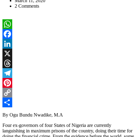
March 11, 2020
2 Comments
WhatsApp
Facebook
LinkedIn
X
Threads
Telegram
Pinterest
Copy
Link
Share
By Ogu Bundu Nwadike, M.A
Four ex-governors of four States of Nigeria are currently
languishing in maximum prisons of the country, doing their time for
doing the financial crime. From the evidence before the world, some