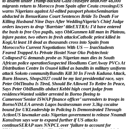
t
o
d
i
s
a
r
m
u
n
d
e
r
T
r
u
m
p
-
b
a
c
k
e
d
G
a
z
a
c
e
a
s
e
f
i
r
e
d
e
a
l
O
v
e
r
4
8
,
0
0
0
m
i
g
r
a
n
t
s
r
e
t
u
r
n
t
o
M
o
r
o
c
c
o
f
r
o
m
S
p
a
i
n
a
f
t
e
r
C
e
u
t
a
c
r
o
s
s
i
n
g
s
U
S
w
a
r
n
s
N
i
g
e
r
i
a
n
s
a
g
a
i
n
s
t
A
I
-
e
d
i
t
e
d
p
a
s
s
p
o
r
t
p
h
o
t
o
s
S
e
m
i
n
a
r
i
a
n
a
b
d
u
c
t
e
d
i
n
B
e
n
u
e
K
a
n
o
C
o
u
r
t
S
e
n
t
e
n
c
e
s
B
r
i
d
e
T
o
D
e
a
t
h
F
o
r
K
i
l
l
i
n
g
H
u
s
b
a
n
d
N
i
n
e
D
a
y
s
A
f
t
e
r
W
e
d
d
i
n
g
N
i
g
e
r
i
a
’
s
C
h
i
e
f
J
u
d
g
e
o
r
d
e
r
s
l
a
w
y
e
r
s
t
o
d
r
o
p
‘
B
a
r
r
i
s
t
e
r
’
t
i
t
l
e
E
X
T
R
A
:
I
’
d
h
a
v
e
e
n
t
e
r
e
d
t
h
e
b
u
s
h
t
o
f
r
e
e
O
y
o
p
u
p
i
l
s
,
s
a
y
s
O
b
i
G
u
n
m
e
n
k
i
l
l
m
a
n
i
n
P
l
a
t
e
a
u
,
i
n
j
u
r
e
p
a
s
t
o
r
,
t
w
o
o
t
h
e
r
s
i
n
f
r
e
s
h
a
t
t
a
c
k
s
C
a
t
h
o
l
i
c
p
r
i
e
s
t
k
i
l
l
e
d
i
n
K
o
g
i
,
A
t
l
e
a
s
t
1
8
d
e
a
d
a
s
t
h
o
u
s
a
n
d
s
c
r
o
s
s
i
n
t
o
S
p
a
i
n
f
r
o
m
M
o
r
o
c
c
o
N
o
C
u
r
r
e
n
t
N
e
g
o
t
i
a
t
i
o
n
s
W
i
t
h
U
S
—
I
r
a
n
S
t
u
d
e
n
t
s
F
e
a
r
e
d
T
r
a
p
p
e
d
A
s
P
r
i
v
a
t
e
H
o
s
t
e
l
N
e
a
r
O
k
o
P
o
l
y
t
e
c
h
n
i
c
C
o
l
l
a
p
s
e
s
F
G
d
e
m
a
n
d
s
p
r
o
b
e
a
s
N
i
g
e
r
i
a
n
m
a
n
d
i
e
s
i
n
S
o
u
t
h
A
f
r
i
c
a
n
p
o
l
i
c
e
o
p
e
r
a
t
i
o
n
S
u
s
p
e
c
t
e
d
H
o
o
d
l
u
m
s
C
a
r
t
A
w
a
y
P
V
C
s
A
t
D
i
s
t
r
i
b
u
t
i
o
n
C
e
n
t
r
e
I
n
O
s
u
n
4
k
i
l
l
e
d
a
s
b
a
n
d
i
t
s
i
n
m
i
l
i
t
a
r
y
u
n
i
f
o
r
m
a
t
t
a
c
k
S
o
k
o
t
o
c
o
m
m
u
n
i
t
y
B
a
n
d
i
t
s
K
i
l
l
3
0
I
n
F
r
e
s
h
K
a
d
u
n
a
A
t
t
a
c
k
,
B
u
r
n
H
o
u
s
e
s
,
S
h
o
p
s
2
0
2
7
c
o
u
l
d
b
e
m
y
l
a
s
t
p
r
e
s
i
d
e
n
t
i
a
l
r
a
c
e
,
s
a
y
s
P
e
t
e
r
O
b
i
T
i
n
u
b
u
I
s
T
i
r
e
d
,
S
h
o
u
l
d
B
e
A
l
l
o
w
e
d
T
o
R
e
t
i
r
e
I
n
P
e
a
c
e
,
S
a
y
s
P
e
t
e
r
O
b
i
B
a
n
d
i
t
s
a
b
d
u
c
t
K
e
b
b
i
h
i
g
h
c
o
u
r
t
j
u
d
g
e
f
r
o
m
r
e
s
i
d
e
n
c
e
W
a
n
t
e
d
s
o
l
d
i
e
r
a
r
r
e
s
t
e
d
i
n
B
o
r
n
o
f
l
e
e
i
n
g
t
o
C
a
m
e
r
o
o
n
‘
S
e
n
i
o
r
I
S
W
A
P
f
i
n
a
n
c
e
o
f
f
i
c
e
r
’
s
u
r
r
e
n
d
e
r
s
t
o
t
r
o
o
p
s
i
n
B
o
r
n
o
N
D
L
E
A
a
r
r
e
s
t
s
L
a
g
o
s
b
u
s
i
n
e
s
s
m
a
n
o
v
e
r
3
.
3
k
g
c
o
c
a
i
n
e
b
o
u
n
d
f
o
r
U
K
L
e
a
d
e
r
s
h
i
p
i
n
P
o
l
i
c
i
n
g
I
s
D
e
m
o
n
s
t
r
a
t
e
d
T
h
r
o
u
g
h
A
c
t
i
o
n
U
S
l
a
w
m
a
k
e
r
a
s
k
s
N
i
g
e
r
i
a
n
g
o
v
e
r
n
m
e
n
t
t
o
r
e
l
e
a
s
e
N
n
a
m
d
i
K
a
n
u
I
r
a
n
s
a
y
s
w
a
r
t
o
e
x
p
a
n
d
f
u
r
t
h
e
r
i
f
U
S
a
t
t
a
c
k
s
c
o
n
t
i
n
u
e
S
E
R
A
P
s
u
e
s
N
N
P
C
L
o
v
e
r
‘
f
a
i
l
u
r
e
t
o
a
c
c
o
u
n
t
f
o
r