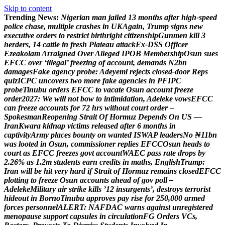
Skip to content
Trending News:
N
i
g
e
r
i
a
n
m
a
n
j
a
i
l
e
d
1
3
m
o
n
t
h
s
a
f
t
e
r
h
i
g
h
-
s
p
e
e
d
p
o
l
i
c
e
c
h
a
s
e
,
m
u
l
t
i
p
l
e
c
r
a
s
h
e
s
i
n
U
K
A
g
a
i
n
,
T
r
u
m
p
s
i
g
n
s
n
e
w
e
x
e
c
u
t
i
v
e
o
r
d
e
r
s
t
o
r
e
s
t
r
i
c
t
b
i
r
t
h
r
i
g
h
t
c
i
t
i
z
e
n
s
h
i
p
G
u
n
m
e
n
k
i
l
l
3
h
e
r
d
e
r
s
,
1
4
c
a
t
t
l
e
i
n
f
r
e
s
h
P
l
a
t
e
a
u
a
t
t
a
c
k
E
x
-
D
S
S
O
f
f
i
c
e
r
E
z
e
a
k
o
l
a
m
A
r
r
a
i
g
n
e
d
O
v
e
r
A
l
l
e
g
e
d
I
P
O
B
M
e
m
b
e
r
s
h
i
p
O
s
u
n
s
u
e
s
E
F
C
C
o
v
e
r
‘
i
l
l
e
g
a
l
’
f
r
e
e
z
i
n
g
o
f
a
c
c
o
u
n
t
,
d
e
m
a
n
d
s
N
2
b
n
d
a
m
a
g
e
s
F
a
k
e
a
g
e
n
c
y
p
r
o
b
e
:
A
d
e
y
e
m
i
r
e
j
e
c
t
s
c
l
o
s
e
d
-
d
o
o
r
R
e
p
s
q
u
i
z
I
C
P
C
u
n
c
o
v
e
r
s
t
w
o
m
o
r
e
f
a
k
e
a
g
e
n
c
i
e
s
i
n
P
F
I
P
C
p
r
o
b
e
T
i
n
u
b
u
o
r
d
e
r
s
E
F
C
C
t
o
v
a
c
a
t
e
O
s
u
n
a
c
c
o
u
n
t
f
r
e
e
z
e
o
r
d
e
r
2
0
2
7
:
W
e
w
i
l
l
n
o
t
b
o
w
t
o
i
n
t
i
m
i
d
a
t
i
o
n
,
A
d
e
l
e
k
e
v
o
w
s
E
F
C
C
c
a
n
f
r
e
e
z
e
a
c
c
o
u
n
t
s
f
o
r
7
2
h
r
s
w
i
t
h
o
u
t
c
o
u
r
t
o
r
d
e
r
–
S
p
o
k
e
s
m
a
n
R
e
o
p
e
n
i
n
g
S
t
r
a
i
t
O
f
H
o
r
m
u
z
D
e
p
e
n
d
s
O
n
U
S
—
I
r
a
n
K
w
a
r
a
k
i
d
n
a
p
v
i
c
t
i
m
s
r
e
l
e
a
s
e
d
a
f
t
e
r
6
m
o
n
t
h
s
i
n
c
a
p
t
i
v
i
t
y
A
r
m
y
p
l
a
c
e
s
b
o
u
n
t
y
o
n
w
a
n
t
e
d
I
S
W
A
P
l
e
a
d
e
r
s
N
o
₦
1
1
b
n
w
a
s
l
o
o
t
e
d
i
n
O
s
u
n
,
c
o
m
m
i
s
s
i
o
n
e
r
r
e
p
l
i
e
s
E
F
C
C
O
s
u
n
h
e
a
d
s
t
o
c
o
u
r
t
a
s
E
F
C
C
f
r
e
e
z
e
s
g
o
v
t
a
c
c
o
u
n
t
W
A
E
C
p
a
s
s
r
a
t
e
d
r
o
p
s
b
y
2
.
2
6
%
a
s
1
.
2
m
s
t
u
d
e
n
t
s
e
a
r
n
c
r
e
d
i
t
s
i
n
m
a
t
h
s
,
E
n
g
l
i
s
h
T
r
u
m
p
:
I
r
a
n
w
i
l
l
b
e
h
i
t
v
e
r
y
h
a
r
d
i
f
S
t
r
a
i
t
o
f
H
o
r
m
u
z
r
e
m
a
i
n
s
c
l
o
s
e
d
E
F
C
C
p
l
o
t
t
i
n
g
t
o
f
r
e
e
z
e
O
s
u
n
a
c
c
o
u
n
t
s
a
h
e
a
d
o
f
g
o
v
p
o
l
l
–
A
d
e
l
e
k
e
M
i
l
i
t
a
r
y
a
i
r
s
t
r
i
k
e
k
i
l
l
s
’
1
2
i
n
s
u
r
g
e
n
t
s
’
,
d
e
s
t
r
o
y
s
t
e
r
r
o
r
i
s
t
h
i
d
e
o
u
t
i
n
B
o
r
n
o
T
i
n
u
b
u
a
p
p
r
o
v
e
s
p
a
y
r
i
s
e
f
o
r
2
5
0
,
0
0
0
a
r
m
e
d
f
o
r
c
e
s
p
e
r
s
o
n
n
e
l
A
L
E
R
T
:
N
A
F
D
A
C
w
a
r
n
s
a
g
a
i
n
s
t
u
n
r
e
g
i
s
t
e
r
e
d
m
e
n
o
p
a
u
s
e
s
u
p
p
o
r
t
c
a
p
s
u
l
e
s
i
n
c
i
r
c
u
l
a
t
i
o
n
F
G
O
r
d
e
r
s
V
C
s
,