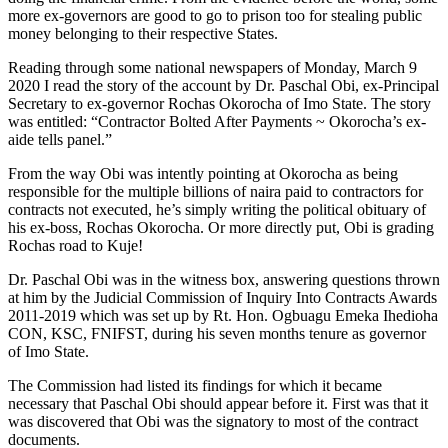
more ex-governors are good to go to prison too for stealing public
money belonging to their respective States.
Reading through some national newspapers of Monday, March 9
2020 I read the story of the account by Dr. Paschal Obi, ex-Principal
Secretary to ex-governor Rochas Okorocha of Imo State. The story
was entitled: “Contractor Bolted After Payments ~ Okorocha’s ex-
aide tells panel.”
From the way Obi was intently pointing at Okorocha as being
responsible for the multiple billions of naira paid to contractors for
contracts not executed, he’s simply writing the political obituary of
his ex-boss, Rochas Okorocha. Or more directly put, Obi is grading
Rochas road to Kuje!
Dr. Paschal Obi was in the witness box, answering questions thrown
at him by the Judicial Commission of Inquiry Into Contracts Awards
2011-2019 which was set up by Rt. Hon. Ogbuagu Emeka Ihedioha
CON, KSC, FNIFST, during his seven months tenure as governor
of Imo State.
The Commission had listed its findings for which it became
necessary that Paschal Obi should appear before it. First was that it
was discovered that Obi was the signatory to most of the contract
documents.