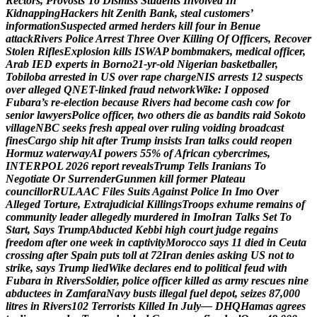
R
e
c
t
o
r
s
,
P
r
o
v
o
s
t
s
T
o
D
i
s
m
i
s
s
S
t
u
d
e
n
t
s
I
n
v
o
l
v
e
d
I
n
K
i
d
n
a
p
p
i
n
g
H
a
c
k
e
r
s
h
i
t
Z
e
n
i
t
h
B
a
n
k
,
s
t
e
a
l
c
u
s
t
o
m
e
r
s
’
i
n
f
o
r
m
a
t
i
o
n
S
u
s
p
e
c
t
e
d
a
r
m
e
d
h
e
r
d
e
r
s
k
i
l
l
f
o
u
r
i
n
B
e
n
u
e
a
t
t
a
c
k
R
i
v
e
r
s
P
o
l
i
c
e
A
r
r
e
s
t
T
h
r
e
e
O
v
e
r
K
i
l
l
i
n
g
O
f
O
f
f
i
c
e
r
s
,
R
e
c
o
v
e
r
S
t
o
l
e
n
R
i
f
l
e
s
E
x
p
l
o
s
i
o
n
k
i
l
l
s
I
S
W
A
P
b
o
m
b
m
a
k
e
r
s
,
m
e
d
i
c
a
l
o
f
f
i
c
e
r
,
A
r
a
b
I
E
D
e
x
p
e
r
t
s
i
n
B
o
r
n
o
2
1
-
y
r
-
o
l
d
N
i
g
e
r
i
a
n
b
a
s
k
e
t
b
a
l
l
e
r
,
T
o
b
i
l
o
b
a
a
r
r
e
s
t
e
d
i
n
U
S
o
v
e
r
r
a
p
e
c
h
a
r
g
e
N
I
S
a
r
r
e
s
t
s
1
2
s
u
s
p
e
c
t
s
o
v
e
r
a
l
l
e
g
e
d
Q
N
E
T
-
l
i
n
k
e
d
f
r
a
u
d
n
e
t
w
o
r
k
W
i
k
e
:
I
o
p
p
o
s
e
d
F
u
b
a
r
a
’
s
r
e
-
e
l
e
c
t
i
o
n
b
e
c
a
u
s
e
R
i
v
e
r
s
h
a
d
b
e
c
o
m
e
c
a
s
h
c
o
w
f
o
r
s
e
n
i
o
r
l
a
w
y
e
r
s
P
o
l
i
c
e
o
f
f
i
c
e
r
,
t
w
o
o
t
h
e
r
s
d
i
e
a
s
b
a
n
d
i
t
s
r
a
i
d
S
o
k
o
t
o
v
i
l
l
a
g
e
N
B
C
s
e
e
k
s
f
r
e
s
h
a
p
p
e
a
l
o
v
e
r
r
u
l
i
n
g
v
o
i
d
i
n
g
b
r
o
a
d
c
a
s
t
f
i
n
e
s
C
a
r
g
o
s
h
i
p
h
i
t
a
f
t
e
r
T
r
u
m
p
i
n
s
i
s
t
s
I
r
a
n
t
a
l
k
s
c
o
u
l
d
r
e
o
p
e
n
H
o
r
m
u
z
w
a
t
e
r
w
a
y
A
I
p
o
w
e
r
s
5
5
%
o
f
A
f
r
i
c
a
n
c
y
b
e
r
c
r
i
m
e
s
,
I
N
T
E
R
P
O
L
2
0
2
6
r
e
p
o
r
t
r
e
v
e
a
l
s
T
r
u
m
p
T
e
l
l
s
I
r
a
n
i
a
n
s
T
o
N
e
g
o
t
i
a
t
e
O
r
S
u
r
r
e
n
d
e
r
G
u
n
m
e
n
k
i
l
l
f
o
r
m
e
r
P
l
a
t
e
a
u
c
o
u
n
c
i
l
l
o
r
R
U
L
A
A
C
F
i
l
e
s
S
u
i
t
s
A
g
a
i
n
s
t
P
o
l
i
c
e
I
n
I
m
o
O
v
e
r
A
l
l
e
g
e
d
T
o
r
t
u
r
e
,
E
x
t
r
a
j
u
d
i
c
i
a
l
K
i
l
l
i
n
g
s
T
r
o
o
p
s
e
x
h
u
m
e
r
e
m
a
i
n
s
o
f
c
o
m
m
u
n
i
t
y
l
e
a
d
e
r
a
l
l
e
g
e
d
l
y
m
u
r
d
e
r
e
d
i
n
I
m
o
I
r
a
n
T
a
l
k
s
S
e
t
T
o
S
t
a
r
t
,
S
a
y
s
T
r
u
m
p
A
b
d
u
c
t
e
d
K
e
b
b
i
h
i
g
h
c
o
u
r
t
j
u
d
g
e
r
e
g
a
i
n
s
f
r
e
e
d
o
m
a
f
t
e
r
o
n
e
w
e
e
k
i
n
c
a
p
t
i
v
i
t
y
M
o
r
o
c
c
o
s
a
y
s
1
1
d
i
e
d
i
n
C
e
u
t
a
c
r
o
s
s
i
n
g
a
f
t
e
r
S
p
a
i
n
p
u
t
s
t
o
l
l
a
t
7
2
I
r
a
n
d
e
n
i
e
s
a
s
k
i
n
g
U
S
n
o
t
t
o
s
t
r
i
k
e
,
s
a
y
s
T
r
u
m
p
l
i
e
d
W
i
k
e
d
e
c
l
a
r
e
s
e
n
d
t
o
p
o
l
i
t
i
c
a
l
f
e
u
d
w
i
t
h
F
u
b
a
r
a
i
n
R
i
v
e
r
s
S
o
l
d
i
e
r
,
p
o
l
i
c
e
o
f
f
i
c
e
r
k
i
l
l
e
d
a
s
a
r
m
y
r
e
s
c
u
e
s
n
i
n
e
a
b
d
u
c
t
e
e
s
i
n
Z
a
m
f
a
r
a
N
a
v
y
b
u
s
t
s
i
l
l
e
g
a
l
f
u
e
l
d
e
p
o
t
,
s
e
i
z
e
s
8
7
,
0
0
0
l
i
t
r
e
s
i
n
R
i
v
e
r
s
1
0
2
T
e
r
r
o
r
i
s
t
s
K
i
l
l
e
d
I
n
J
u
l
y
—
D
H
Q
H
a
m
a
s
a
g
r
e
e
s