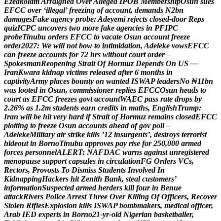
E
z
e
a
k
o
l
a
m
A
r
r
a
i
g
n
e
d
O
v
e
r
A
l
l
e
g
e
d
I
P
O
B
M
e
m
b
e
r
s
h
i
p
O
s
u
n
s
u
e
s
E
F
C
C
o
v
e
r
‘
i
l
l
e
g
a
l
’
f
r
e
e
z
i
n
g
o
f
a
c
c
o
u
n
t
,
d
e
m
a
n
d
s
N
2
b
n
d
a
m
a
g
e
s
F
a
k
e
a
g
e
n
c
y
p
r
o
b
e
:
A
d
e
y
e
m
i
r
e
j
e
c
t
s
c
l
o
s
e
d
-
d
o
o
r
R
e
p
s
q
u
i
z
I
C
P
C
u
n
c
o
v
e
r
s
t
w
o
m
o
r
e
f
a
k
e
a
g
e
n
c
i
e
s
i
n
P
F
I
P
C
p
r
o
b
e
T
i
n
u
b
u
o
r
d
e
r
s
E
F
C
C
t
o
v
a
c
a
t
e
O
s
u
n
a
c
c
o
u
n
t
f
r
e
e
z
e
o
r
d
e
r
2
0
2
7
:
W
e
w
i
l
l
n
o
t
b
o
w
t
o
i
n
t
i
m
i
d
a
t
i
o
n
,
A
d
e
l
e
k
e
v
o
w
s
E
F
C
C
c
a
n
f
r
e
e
z
e
a
c
c
o
u
n
t
s
f
o
r
7
2
h
r
s
w
i
t
h
o
u
t
c
o
u
r
t
o
r
d
e
r
–
S
p
o
k
e
s
m
a
n
R
e
o
p
e
n
i
n
g
S
t
r
a
i
t
O
f
H
o
r
m
u
z
D
e
p
e
n
d
s
O
n
U
S
—
I
r
a
n
K
w
a
r
a
k
i
d
n
a
p
v
i
c
t
i
m
s
r
e
l
e
a
s
e
d
a
f
t
e
r
6
m
o
n
t
h
s
i
n
c
a
p
t
i
v
i
t
y
A
r
m
y
p
l
a
c
e
s
b
o
u
n
t
y
o
n
w
a
n
t
e
d
I
S
W
A
P
l
e
a
d
e
r
s
N
o
₦
1
1
b
n
w
a
s
l
o
o
t
e
d
i
n
O
s
u
n
,
c
o
m
m
i
s
s
i
o
n
e
r
r
e
p
l
i
e
s
E
F
C
C
O
s
u
n
h
e
a
d
s
t
o
c
o
u
r
t
a
s
E
F
C
C
f
r
e
e
z
e
s
g
o
v
t
a
c
c
o
u
n
t
W
A
E
C
p
a
s
s
r
a
t
e
d
r
o
p
s
b
y
2
.
2
6
%
a
s
1
.
2
m
s
t
u
d
e
n
t
s
e
a
r
n
c
r
e
d
i
t
s
i
n
m
a
t
h
s
,
E
n
g
l
i
s
h
T
r
u
m
p
:
I
r
a
n
w
i
l
l
b
e
h
i
t
v
e
r
y
h
a
r
d
i
f
S
t
r
a
i
t
o
f
H
o
r
m
u
z
r
e
m
a
i
n
s
c
l
o
s
e
d
E
F
C
C
p
l
o
t
t
i
n
g
t
o
f
r
e
e
z
e
O
s
u
n
a
c
c
o
u
n
t
s
a
h
e
a
d
o
f
g
o
v
p
o
l
l
–
A
d
e
l
e
k
e
M
i
l
i
t
a
r
y
a
i
r
s
t
r
i
k
e
k
i
l
l
s
’
1
2
i
n
s
u
r
g
e
n
t
s
’
,
d
e
s
t
r
o
y
s
t
e
r
r
o
r
i
s
t
h
i
d
e
o
u
t
i
n
B
o
r
n
o
T
i
n
u
b
u
a
p
p
r
o
v
e
s
p
a
y
r
i
s
e
f
o
r
2
5
0
,
0
0
0
a
r
m
e
d
f
o
r
c
e
s
p
e
r
s
o
n
n
e
l
A
L
E
R
T
:
N
A
F
D
A
C
w
a
r
n
s
a
g
a
i
n
s
t
u
n
r
e
g
i
s
t
e
r
e
d
m
e
n
o
p
a
u
s
e
s
u
p
p
o
r
t
c
a
p
s
u
l
e
s
i
n
c
i
r
c
u
l
a
t
i
o
n
F
G
O
r
d
e
r
s
V
C
s
,
R
e
c
t
o
r
s
,
P
r
o
v
o
s
t
s
T
o
D
i
s
m
i
s
s
S
t
u
d
e
n
t
s
I
n
v
o
l
v
e
d
I
n
K
i
d
n
a
p
p
i
n
g
H
a
c
k
e
r
s
h
i
t
Z
e
n
i
t
h
B
a
n
k
,
s
t
e
a
l
c
u
s
t
o
m
e
r
s
’
i
n
f
o
r
m
a
t
i
o
n
S
u
s
p
e
c
t
e
d
a
r
m
e
d
h
e
r
d
e
r
s
k
i
l
l
f
o
u
r
i
n
B
e
n
u
e
a
t
t
a
c
k
R
i
v
e
r
s
P
o
l
i
c
e
A
r
r
e
s
t
T
h
r
e
e
O
v
e
r
K
i
l
l
i
n
g
O
f
O
f
f
i
c
e
r
s
,
R
e
c
o
v
e
r
S
t
o
l
e
n
R
i
f
l
e
s
E
x
p
l
o
s
i
o
n
k
i
l
l
s
I
S
W
A
P
b
o
m
b
m
a
k
e
r
s
,
m
e
d
i
c
a
l
o
f
f
i
c
e
r
,
A
r
a
b
I
E
D
e
x
p
e
r
t
s
i
n
B
o
r
n
o
2
1
-
y
r
-
o
l
d
N
i
g
e
r
i
a
n
b
a
s
k
e
t
b
a
l
l
e
r
,