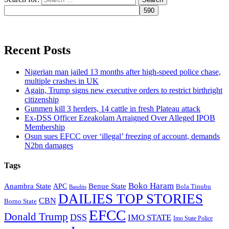
Recent Posts
Nigerian man jailed 13 months after high-speed police chase,
multiple crashes in UK
Again, Trump signs new executive orders to restrict birthright
citizenship
Gunmen kill 3 herders, 14 cattle in fresh Plateau attack
Ex-DSS Officer Ezeakolam Arraigned Over Alleged IPOB
Membership
Osun sues EFCC over ‘illegal’ freezing of account, demands
N2bn damages
Tags
Boko Haram
Anambra State
Benue State
APC
Bola Tinubu
Bandits
DAILIES TOP STORIES
CBN
Borno State
EFCC
Donald Trump
DSS
IMO STATE
Imo State Police