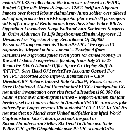
m
o
t
o
r
i
s
t
N
1
.
3
2
b
n
a
l
l
o
c
a
t
i
o
n
:
N
o
K
o
b
o
w
a
s
r
e
l
e
a
s
e
d
t
o
P
F
I
P
C
,
B
u
d
g
e
t
O
f
f
i
c
e
t
e
l
l
s
R
e
p
s
U
S
i
m
p
o
s
e
s
1
2
.
5
%
t
a
r
i
f
f
o
n
N
i
g
e
r
i
a
n
i
m
p
o
r
t
s
o
v
e
r
f
o
r
c
e
d
l
a
b
o
u
r
c
l
a
i
m
s
A
r
m
y
h
u
n
t
s
s
o
l
d
i
e
r
o
v
e
r
a
l
l
e
g
e
d
s
a
l
e
o
f
u
n
i
f
o
r
m
s
t
o
t
e
r
r
o
r
i
s
t
s
E
n
u
g
u
A
i
r
p
l
a
n
e
w
i
t
h
6
8
p
a
s
s
e
n
g
e
r
s
s
k
i
d
s
o
f
f
r
u
n
w
a
y
a
t
B
e
n
i
n
a
i
r
p
o
r
t
R
e
p
s
P
a
s
s
S
t
a
t
e
P
o
l
i
c
e
B
i
l
l
A
s
O
p
p
o
s
i
t
i
o
n
L
a
w
m
a
k
e
r
s
S
t
a
g
e
W
a
l
k
o
u
t
C
o
u
r
t
S
e
n
t
e
n
c
e
s
S
u
s
p
e
c
t
s
I
n
O
r
i
i
r
e
A
b
d
u
c
t
i
o
n
T
o
L
i
f
e
I
m
p
r
i
s
o
n
m
e
n
t
T
i
n
u
b
u
A
p
p
r
o
v
e
s
1
2
D
i
v
i
s
i
o
n
s
F
o
r
N
i
g
e
r
i
a
n
A
r
m
y
,
R
e
c
r
u
i
t
m
e
n
t
O
f
2
8
,
0
0
0
P
e
r
s
o
n
n
e
l
T
r
u
m
p
c
o
m
m
e
n
d
s
T
i
n
u
b
u
P
F
I
P
C
:
‘
W
e
r
e
j
e
c
t
e
d
3
r
e
q
u
e
s
t
s
b
y
A
d
e
y
e
m
i
t
o
h
o
s
t
s
u
m
m
i
t
’
–
F
o
r
e
i
g
n
A
f
f
a
i
r
s
M
i
n
i
s
t
e
r
T
w
o
N
i
g
e
r
i
a
n
s
j
a
i
l
e
d
s
e
v
e
n
y
e
a
r
s
f
o
r
a
r
m
e
d
r
o
b
b
e
r
y
i
n
K
u
w
a
i
t
1
7
s
t
a
t
e
s
t
o
e
x
p
e
r
i
e
n
c
e
f
l
o
o
d
i
n
g
f
r
o
m
J
u
l
y
2
1
t
o
2
7
—
R
e
p
o
r
t
W
e
D
i
d
n
’
t
A
l
l
o
c
a
t
e
O
f
f
i
c
e
S
p
a
c
e
O
r
D
e
p
l
o
y
S
t
a
f
f
T
o
‘
P
F
I
P
C
’
,
S
a
y
s
H
e
a
d
O
f
S
e
r
v
i
c
e
T
w
o
A
c
c
o
u
n
t
s
O
p
e
n
e
d
F
o
r
‘
P
F
I
P
C
’
R
e
c
o
r
d
e
d
Z
e
r
o
I
n
f
l
o
w
s
,
R
e
m
i
t
t
a
n
c
e
s
–
C
B
N
D
i
r
e
c
t
o
r
C
B
N
R
e
t
a
i
n
s
I
n
t
e
r
e
s
t
R
a
t
e
A
t
2
6
.
5
%
,
R
a
i
s
e
s
C
o
n
c
e
r
n
s
O
v
e
r
H
e
i
g
h
t
e
n
e
d
‘
G
l
o
b
a
l
U
n
c
e
r
t
a
i
n
t
i
e
s
’
E
F
C
C
:
I
m
m
i
g
r
a
t
i
o
n
C
G
n
o
t
u
n
d
e
r
i
n
v
e
s
t
i
g
a
t
i
o
n
o
v
e
r
v
i
s
a
f
r
a
u
d
a
l
l
e
g
a
t
i
o
n
s
1
6
0
,
0
0
0
f
l
e
e
S
o
u
t
h
A
f
r
i
c
a
o
v
e
r
a
n
t
i
-
m
i
g
r
a
n
t
u
n
r
e
s
t
–
R
e
p
o
r
t
G
u
n
m
e
n
k
i
l
l
f
o
u
r
h
e
r
d
e
r
s
,
s
e
t
t
w
o
h
o
u
s
e
s
a
b
l
a
z
e
i
n
A
n
a
m
b
r
a
N
S
C
D
C
u
n
c
o
v
e
r
s
f
a
k
e
u
n
i
v
e
r
s
i
t
y
i
n
L
a
g
o
s
,
r
e
s
c
u
e
s
1
0
6
s
t
u
d
e
n
t
s
F
A
C
T
-
C
H
E
C
K
:
N
o
!
I
t
’
s
n
o
t
t
r
u
e
t
h
a
t
n
o
M
a
n
c
h
e
s
t
e
r
U
n
i
t
e
d
m
i
d
f
i
e
l
d
e
r
h
a
s
l
i
f
t
e
d
W
o
r
l
d
C
u
p
R
a
i
n
s
t
o
r
m
k
i
l
l
s
4
,
d
e
s
t
r
o
y
s
s
c
h
o
o
l
,
h
o
s
p
i
t
a
l
i
n
S
o
k
o
t
o
T
h
u
n
d
e
r
s
t
o
r
m
S
t
r
i
k
e
s
S
i
x
D
e
a
d
I
n
A
d
a
m
a
w
a
S
t
a
t
e
–
P
o
l
i
c
e
I
C
P
C
g
r
i
l
l
s
G
b
a
j
a
b
i
a
m
i
l
a
o
v
e
r
P
F
I
P
C
s
c
a
n
d
a
l
O
r
i
i
r
e