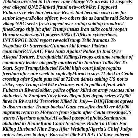
T
o
b
i
l
o
b
a
a
r
r
e
s
t
e
d
i
n
U
S
o
v
e
r
r
a
p
e
c
h
a
r
g
e
N
I
S
a
r
r
e
s
t
s
1
2
s
u
s
p
e
c
t
s
o
v
e
r
a
l
l
e
g
e
d
Q
N
E
T
-
l
i
n
k
e
d
f
r
a
u
d
n
e
t
w
o
r
k
W
i
k
e
:
I
o
p
p
o
s
e
d
F
u
b
a
r
a
’
s
r
e
-
e
l
e
c
t
i
o
n
b
e
c
a
u
s
e
R
i
v
e
r
s
h
a
d
b
e
c
o
m
e
c
a
s
h
c
o
w
f
o
r
s
e
n
i
o
r
l
a
w
y
e
r
s
P
o
l
i
c
e
o
f
f
i
c
e
r
,
t
w
o
o
t
h
e
r
s
d
i
e
a
s
b
a
n
d
i
t
s
r
a
i
d
S
o
k
o
t
o
v
i
l
l
a
g
e
N
B
C
s
e
e
k
s
f
r
e
s
h
a
p
p
e
a
l
o
v
e
r
r
u
l
i
n
g
v
o
i
d
i
n
g
b
r
o
a
d
c
a
s
t
f
i
n
e
s
C
a
r
g
o
s
h
i
p
h
i
t
a
f
t
e
r
T
r
u
m
p
i
n
s
i
s
t
s
I
r
a
n
t
a
l
k
s
c
o
u
l
d
r
e
o
p
e
n
H
o
r
m
u
z
w
a
t
e
r
w
a
y
A
I
p
o
w
e
r
s
5
5
%
o
f
A
f
r
i
c
a
n
c
y
b
e
r
c
r
i
m
e
s
,
I
N
T
E
R
P
O
L
2
0
2
6
r
e
p
o
r
t
r
e
v
e
a
l
s
T
r
u
m
p
T
e
l
l
s
I
r
a
n
i
a
n
s
T
o
N
e
g
o
t
i
a
t
e
O
r
S
u
r
r
e
n
d
e
r
G
u
n
m
e
n
k
i
l
l
f
o
r
m
e
r
P
l
a
t
e
a
u
c
o
u
n
c
i
l
l
o
r
R
U
L
A
A
C
F
i
l
e
s
S
u
i
t
s
A
g
a
i
n
s
t
P
o
l
i
c
e
I
n
I
m
o
O
v
e
r
A
l
l
e
g
e
d
T
o
r
t
u
r
e
,
E
x
t
r
a
j
u
d
i
c
i
a
l
K
i
l
l
i
n
g
s
T
r
o
o
p
s
e
x
h
u
m
e
r
e
m
a
i
n
s
o
f
c
o
m
m
u
n
i
t
y
l
e
a
d
e
r
a
l
l
e
g
e
d
l
y
m
u
r
d
e
r
e
d
i
n
I
m
o
I
r
a
n
T
a
l
k
s
S
e
t
T
o
S
t
a
r
t
,
S
a
y
s
T
r
u
m
p
A
b
d
u
c
t
e
d
K
e
b
b
i
h
i
g
h
c
o
u
r
t
j
u
d
g
e
r
e
g
a
i
n
s
f
r
e
e
d
o
m
a
f
t
e
r
o
n
e
w
e
e
k
i
n
c
a
p
t
i
v
i
t
y
M
o
r
o
c
c
o
s
a
y
s
1
1
d
i
e
d
i
n
C
e
u
t
a
c
r
o
s
s
i
n
g
a
f
t
e
r
S
p
a
i
n
p
u
t
s
t
o
l
l
a
t
7
2
I
r
a
n
d
e
n
i
e
s
a
s
k
i
n
g
U
S
n
o
t
t
o
s
t
r
i
k
e
,
s
a
y
s
T
r
u
m
p
l
i
e
d
W
i
k
e
d
e
c
l
a
r
e
s
e
n
d
t
o
p
o
l
i
t
i
c
a
l
f
e
u
d
w
i
t
h
F
u
b
a
r
a
i
n
R
i
v
e
r
s
S
o
l
d
i
e
r
,
p
o
l
i
c
e
o
f
f
i
c
e
r
k
i
l
l
e
d
a
s
a
r
m
y
r
e
s
c
u
e
s
n
i
n
e
a
b
d
u
c
t
e
e
s
i
n
Z
a
m
f
a
r
a
N
a
v
y
b
u
s
t
s
i
l
l
e
g
a
l
f
u
e
l
d
e
p
o
t
,
s
e
i
z
e
s
8
7
,
0
0
0
l
i
t
r
e
s
i
n
R
i
v
e
r
s
1
0
2
T
e
r
r
o
r
i
s
t
s
K
i
l
l
e
d
I
n
J
u
l
y
—
D
H
Q
H
a
m
a
s
a
g
r
e
e
s
t
o
d
i
s
a
r
m
u
n
d
e
r
T
r
u
m
p
-
b
a
c
k
e
d
G
a
z
a
c
e
a
s
e
f
i
r
e
d
e
a
l
O
v
e
r
4
8
,
0
0
0
m
i
g
r
a
n
t
s
r
e
t
u
r
n
t
o
M
o
r
o
c
c
o
f
r
o
m
S
p
a
i
n
a
f
t
e
r
C
e
u
t
a
c
r
o
s
s
i
n
g
s
U
S
w
a
r
n
s
N
i
g
e
r
i
a
n
s
a
g
a
i
n
s
t
A
I
-
e
d
i
t
e
d
p
a
s
s
p
o
r
t
p
h
o
t
o
s
S
e
m
i
n
a
r
i
a
n
a
b
d
u
c
t
e
d
i
n
B
e
n
u
e
K
a
n
o
C
o
u
r
t
S
e
n
t
e
n
c
e
s
B
r
i
d
e
T
o
D
e
a
t
h
F
o
r
K
i
l
l
i
n
g
H
u
s
b
a
n
d
N
i
n
e
D
a
y
s
A
f
t
e
r
W
e
d
d
i
n
g
N
i
g
e
r
i
a
’
s
C
h
i
e
f
J
u
d
g
e
o
r
d
e
r
s
l
a
w
y
e
r
s
t
o
d
r
o
p
‘
B
a
r
r
i
s
t
e
r
’
t
i
t
l
e
E
X
T
R
A
:
I
’
d
h
a
v
e
e
n
t
e
r
e
d