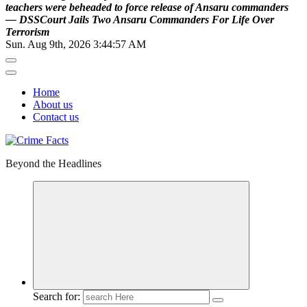
t
e
a
c
h
e
r
s
w
e
r
e
b
e
h
e
a
d
e
d
t
o
f
o
r
c
e
r
e
l
e
a
s
e
o
f
A
n
s
a
r
u
c
o
m
m
a
n
d
e
r
s
—
D
S
S
C
o
u
r
t
J
a
i
l
s
T
w
o
A
n
s
a
r
u
C
o
m
m
a
n
d
e
r
s
F
o
r
L
i
f
e
O
v
e
r
T
e
r
r
o
r
i
s
m
Sun. Aug 9th, 2026
3:44:58 AM
Home
About us
Contact us
Beyond the Headlines
Search for: