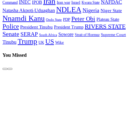
Iran
NAFDAC
INEC
IPOB
Iran war
Israel
Command
Kwara State
NDLEA
Nigeria
Natasha Akpoti-Uduaghan
Niger State
Nnamdi Kanu
Peter Obi
Plateau State
PDP
Ondo State
Police
RIVERS STATE
President Tinubu
President Trump
Senate
SERAP
Sowore
Supreme Court
Strait of Hormuz
South Africa
Trump
US
Tinubu
Wike
UK
You Missed