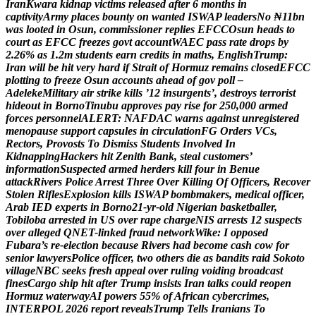
I
r
a
n
K
w
a
r
a
k
i
d
n
a
p
v
i
c
t
i
m
s
r
e
l
e
a
s
e
d
a
f
t
e
r
6
m
o
n
t
h
s
i
n
c
a
p
t
i
v
i
t
y
A
r
m
y
p
l
a
c
e
s
b
o
u
n
t
y
o
n
w
a
n
t
e
d
I
S
W
A
P
l
e
a
d
e
r
s
N
o
₦
1
1
b
n
w
a
s
l
o
o
t
e
d
i
n
O
s
u
n
,
c
o
m
m
i
s
s
i
o
n
e
r
r
e
p
l
i
e
s
E
F
C
C
O
s
u
n
h
e
a
d
s
t
o
c
o
u
r
t
a
s
E
F
C
C
f
r
e
e
z
e
s
g
o
v
t
a
c
c
o
u
n
t
W
A
E
C
p
a
s
s
r
a
t
e
d
r
o
p
s
b
y
2
.
2
6
%
a
s
1
.
2
m
s
t
u
d
e
n
t
s
e
a
r
n
c
r
e
d
i
t
s
i
n
m
a
t
h
s
,
E
n
g
l
i
s
h
T
r
u
m
p
:
I
r
a
n
w
i
l
l
b
e
h
i
t
v
e
r
y
h
a
r
d
i
f
S
t
r
a
i
t
o
f
H
o
r
m
u
z
r
e
m
a
i
n
s
c
l
o
s
e
d
E
F
C
C
p
l
o
t
t
i
n
g
t
o
f
r
e
e
z
e
O
s
u
n
a
c
c
o
u
n
t
s
a
h
e
a
d
o
f
g
o
v
p
o
l
l
–
A
d
e
l
e
k
e
M
i
l
i
t
a
r
y
a
i
r
s
t
r
i
k
e
k
i
l
l
s
’
1
2
i
n
s
u
r
g
e
n
t
s
’
,
d
e
s
t
r
o
y
s
t
e
r
r
o
r
i
s
t
h
i
d
e
o
u
t
i
n
B
o
r
n
o
T
i
n
u
b
u
a
p
p
r
o
v
e
s
p
a
y
r
i
s
e
f
o
r
2
5
0
,
0
0
0
a
r
m
e
d
f
o
r
c
e
s
p
e
r
s
o
n
n
e
l
A
L
E
R
T
:
N
A
F
D
A
C
w
a
r
n
s
a
g
a
i
n
s
t
u
n
r
e
g
i
s
t
e
r
e
d
m
e
n
o
p
a
u
s
e
s
u
p
p
o
r
t
c
a
p
s
u
l
e
s
i
n
c
i
r
c
u
l
a
t
i
o
n
F
G
O
r
d
e
r
s
V
C
s
,
R
e
c
t
o
r
s
,
P
r
o
v
o
s
t
s
T
o
D
i
s
m
i
s
s
S
t
u
d
e
n
t
s
I
n
v
o
l
v
e
d
I
n
K
i
d
n
a
p
p
i
n
g
H
a
c
k
e
r
s
h
i
t
Z
e
n
i
t
h
B
a
n
k
,
s
t
e
a
l
c
u
s
t
o
m
e
r
s
’
i
n
f
o
r
m
a
t
i
o
n
S
u
s
p
e
c
t
e
d
a
r
m
e
d
h
e
r
d
e
r
s
k
i
l
l
f
o
u
r
i
n
B
e
n
u
e
a
t
t
a
c
k
R
i
v
e
r
s
P
o
l
i
c
e
A
r
r
e
s
t
T
h
r
e
e
O
v
e
r
K
i
l
l
i
n
g
O
f
O
f
f
i
c
e
r
s
,
R
e
c
o
v
e
r
S
t
o
l
e
n
R
i
f
l
e
s
E
x
p
l
o
s
i
o
n
k
i
l
l
s
I
S
W
A
P
b
o
m
b
m
a
k
e
r
s
,
m
e
d
i
c
a
l
o
f
f
i
c
e
r
,
A
r
a
b
I
E
D
e
x
p
e
r
t
s
i
n
B
o
r
n
o
2
1
-
y
r
-
o
l
d
N
i
g
e
r
i
a
n
b
a
s
k
e
t
b
a
l
l
e
r
,
T
o
b
i
l
o
b
a
a
r
r
e
s
t
e
d
i
n
U
S
o
v
e
r
r
a
p
e
c
h
a
r
g
e
N
I
S
a
r
r
e
s
t
s
1
2
s
u
s
p
e
c
t
s
o
v
e
r
a
l
l
e
g
e
d
Q
N
E
T
-
l
i
n
k
e
d
f
r
a
u
d
n
e
t
w
o
r
k
W
i
k
e
:
I
o
p
p
o
s
e
d
F
u
b
a
r
a
’
s
r
e
-
e
l
e
c
t
i
o
n
b
e
c
a
u
s
e
R
i
v
e
r
s
h
a
d
b
e
c
o
m
e
c
a
s
h
c
o
w
f
o
r
s
e
n
i
o
r
l
a
w
y
e
r
s
P
o
l
i
c
e
o
f
f
i
c
e
r
,
t
w
o
o
t
h
e
r
s
d
i
e
a
s
b
a
n
d
i
t
s
r
a
i
d
S
o
k
o
t
o
v
i
l
l
a
g
e
N
B
C
s
e
e
k
s
f
r
e
s
h
a
p
p
e
a
l
o
v
e
r
r
u
l
i
n
g
v
o
i
d
i
n
g
b
r
o
a
d
c
a
s
t
f
i
n
e
s
C
a
r
g
o
s
h
i
p
h
i
t
a
f
t
e
r
T
r
u
m
p
i
n
s
i
s
t
s
I
r
a
n
t
a
l
k
s
c
o
u
l
d
r
e
o
p
e
n
H
o
r
m
u
z
w
a
t
e
r
w
a
y
A
I
p
o
w
e
r
s
5
5
%
o
f
A
f
r
i
c
a
n
c
y
b
e
r
c
r
i
m
e
s
,
I
N
T
E
R
P
O
L
2
0
2
6
r
e
p
o
r
t
r
e
v
e
a
l
s
T
r
u
m
p
T
e
l
l
s
I
r
a
n
i
a
n
s
T
o