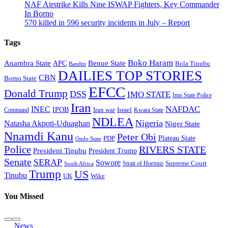
NAF Airstrike Kills Nine ISWAP Fighters, Key Commander
In Borno
570 killed in 596 security incidents in July – Report
Tags
Boko Haram
Anambra State
Benue State
APC
Bola Tinubu
Bandits
DAILIES TOP STORIES
CBN
Borno State
EFCC
Donald Trump
DSS
IMO STATE
Imo State Police
Iran
NAFDAC
INEC
IPOB
Iran war
Israel
Command
Kwara State
NDLEA
Nigeria
Natasha Akpoti-Uduaghan
Niger State
Nnamdi Kanu
Peter Obi
Plateau State
PDP
Ondo State
Police
RIVERS STATE
President Tinubu
President Trump
Senate
SERAP
Sowore
Strait of Hormuz
Supreme Court
South Africa
Trump
US
Tinubu
Wike
UK
You Missed
News