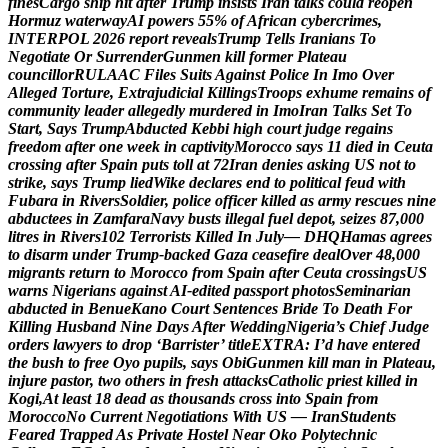
f
i
n
e
s
C
a
r
g
o
s
h
i
p
h
i
t
a
f
t
e
r
T
r
u
m
p
i
n
s
i
s
t
s
I
r
a
n
t
a
l
k
s
c
o
u
l
d
r
e
o
p
e
n
H
o
r
m
u
z
w
a
t
e
r
w
a
y
A
I
p
o
w
e
r
s
5
5
%
o
f
A
f
r
i
c
a
n
c
y
b
e
r
c
r
i
m
e
s
,
I
N
T
E
R
P
O
L
2
0
2
6
r
e
p
o
r
t
r
e
v
e
a
l
s
T
r
u
m
p
T
e
l
l
s
I
r
a
n
i
a
n
s
T
o
N
e
g
o
t
i
a
t
e
O
r
S
u
r
r
e
n
d
e
r
G
u
n
m
e
n
k
i
l
l
f
o
r
m
e
r
P
l
a
t
e
a
u
c
o
u
n
c
i
l
l
o
r
R
U
L
A
A
C
F
i
l
e
s
S
u
i
t
s
A
g
a
i
n
s
t
P
o
l
i
c
e
I
n
I
m
o
O
v
e
r
A
l
l
e
g
e
d
T
o
r
t
u
r
e
,
E
x
t
r
a
j
u
d
i
c
i
a
l
K
i
l
l
i
n
g
s
T
r
o
o
p
s
e
x
h
u
m
e
r
e
m
a
i
n
s
o
f
c
o
m
m
u
n
i
t
y
l
e
a
d
e
r
a
l
l
e
g
e
d
l
y
m
u
r
d
e
r
e
d
i
n
I
m
o
I
r
a
n
T
a
l
k
s
S
e
t
T
o
S
t
a
r
t
,
S
a
y
s
T
r
u
m
p
A
b
d
u
c
t
e
d
K
e
b
b
i
h
i
g
h
c
o
u
r
t
j
u
d
g
e
r
e
g
a
i
n
s
f
r
e
e
d
o
m
a
f
t
e
r
o
n
e
w
e
e
k
i
n
c
a
p
t
i
v
i
t
y
M
o
r
o
c
c
o
s
a
y
s
1
1
d
i
e
d
i
n
C
e
u
t
a
c
r
o
s
s
i
n
g
a
f
t
e
r
S
p
a
i
n
p
u
t
s
t
o
l
l
a
t
7
2
I
r
a
n
d
e
n
i
e
s
a
s
k
i
n
g
U
S
n
o
t
t
o
s
t
r
i
k
e
,
s
a
y
s
T
r
u
m
p
l
i
e
d
W
i
k
e
d
e
c
l
a
r
e
s
e
n
d
t
o
p
o
l
i
t
i
c
a
l
f
e
u
d
w
i
t
h
F
u
b
a
r
a
i
n
R
i
v
e
r
s
S
o
l
d
i
e
r
,
p
o
l
i
c
e
o
f
f
i
c
e
r
k
i
l
l
e
d
a
s
a
r
m
y
r
e
s
c
u
e
s
n
i
n
e
a
b
d
u
c
t
e
e
s
i
n
Z
a
m
f
a
r
a
N
a
v
y
b
u
s
t
s
i
l
l
e
g
a
l
f
u
e
l
d
e
p
o
t
,
s
e
i
z
e
s
8
7
,
0
0
0
l
i
t
r
e
s
i
n
R
i
v
e
r
s
1
0
2
T
e
r
r
o
r
i
s
t
s
K
i
l
l
e
d
I
n
J
u
l
y
—
D
H
Q
H
a
m
a
s
a
g
r
e
e
s
t
o
d
i
s
a
r
m
u
n
d
e
r
T
r
u
m
p
-
b
a
c
k
e
d
G
a
z
a
c
e
a
s
e
f
i
r
e
d
e
a
l
O
v
e
r
4
8
,
0
0
0
m
i
g
r
a
n
t
s
r
e
t
u
r
n
t
o
M
o
r
o
c
c
o
f
r
o
m
S
p
a
i
n
a
f
t
e
r
C
e
u
t
a
c
r
o
s
s
i
n
g
s
U
S
w
a
r
n
s
N
i
g
e
r
i
a
n
s
a
g
a
i
n
s
t
A
I
-
e
d
i
t
e
d
p
a
s
s
p
o
r
t
p
h
o
t
o
s
S
e
m
i
n
a
r
i
a
n
a
b
d
u
c
t
e
d
i
n
B
e
n
u
e
K
a
n
o
C
o
u
r
t
S
e
n
t
e
n
c
e
s
B
r
i
d
e
T
o
D
e
a
t
h
F
o
r
K
i
l
l
i
n
g
H
u
s
b
a
n
d
N
i
n
e
D
a
y
s
A
f
t
e
r
W
e
d
d
i
n
g
N
i
g
e
r
i
a
’
s
C
h
i
e
f
J
u
d
g
e
o
r
d
e
r
s
l
a
w
y
e
r
s
t
o
d
r
o
p
‘
B
a
r
r
i
s
t
e
r
’
t
i
t
l
e
E
X
T
R
A
:
I
’
d
h
a
v
e
e
n
t
e
r
e
d
t
h
e
b
u
s
h
t
o
f
r
e
e
O
y
o
p
u
p
i
l
s
,
s
a
y
s
O
b
i
G
u
n
m
e
n
k
i
l
l
m
a
n
i
n
P
l
a
t
e
a
u
,
i
n
j
u
r
e
p
a
s
t
o
r
,
t
w
o
o
t
h
e
r
s
i
n
f
r
e
s
h
a
t
t
a
c
k
s
C
a
t
h
o
l
i
c
p
r
i
e
s
t
k
i
l
l
e
d
i
n
K
o
g
i
,
A
t
l
e
a
s
t
1
8
d
e
a
d
a
s
t
h
o
u
s
a
n
d
s
c
r
o
s
s
i
n
t
o
S
p
a
i
n
f
r
o
m
M
o
r
o
c
c
o
N
o
C
u
r
r
e
n
t
N
e
g
o
t
i
a
t
i
o
n
s
W
i
t
h
U
S
—
I
r
a
n
S
t
u
d
e
n
t
s
F
e
a
r
e
d
T
r
a
p
p
e
d
A
s
P
r
i
v
a
t
e
H
o
s
t
e
l
N
e
a
r
O
k
o
P
o
l
y
t
e
c
h
n
i
c