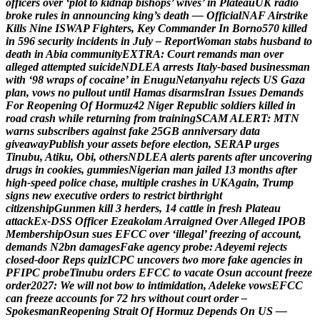
o
f
f
i
c
e
r
s
o
v
e
r
‘
p
l
o
t
t
o
k
i
d
n
a
p
b
i
s
h
o
p
s
’
w
i
v
e
s
’
i
n
P
l
a
t
e
a
u
U
K
r
a
d
i
o
b
r
o
k
e
r
u
l
e
s
i
n
a
n
n
o
u
n
c
i
n
g
k
i
n
g
’
s
d
e
a
t
h
—
O
f
f
i
c
i
a
l
N
A
F
A
i
r
s
t
r
i
k
e
K
i
l
l
s
N
i
n
e
I
S
W
A
P
F
i
g
h
t
e
r
s
,
K
e
y
C
o
m
m
a
n
d
e
r
I
n
B
o
r
n
o
5
7
0
k
i
l
l
e
d
i
n
5
9
6
s
e
c
u
r
i
t
y
i
n
c
i
d
e
n
t
s
i
n
J
u
l
y
–
R
e
p
o
r
t
W
o
m
a
n
s
t
a
b
s
h
u
s
b
a
n
d
t
o
d
e
a
t
h
i
n
A
b
i
a
c
o
m
m
u
n
i
t
y
E
X
T
R
A
:
C
o
u
r
t
r
e
m
a
n
d
s
m
a
n
o
v
e
r
a
l
l
e
g
e
d
a
t
t
e
m
p
t
e
d
s
u
i
c
i
d
e
N
D
L
E
A
a
r
r
e
s
t
s
I
t
a
l
y
-
b
a
s
e
d
b
u
s
i
n
e
s
s
m
a
n
w
i
t
h
‘
9
8
w
r
a
p
s
o
f
c
o
c
a
i
n
e
’
i
n
E
n
u
g
u
N
e
t
a
n
y
a
h
u
r
e
j
e
c
t
s
U
S
G
a
z
a
p
l
a
n
,
v
o
w
s
n
o
p
u
l
l
o
u
t
u
n
t
i
l
H
a
m
a
s
d
i
s
a
r
m
s
I
r
a
n
I
s
s
u
e
s
D
e
m
a
n
d
s
F
o
r
R
e
o
p
e
n
i
n
g
O
f
H
o
r
m
u
z
4
2
N
i
g
e
r
R
e
p
u
b
l
i
c
s
o
l
d
i
e
r
s
k
i
l
l
e
d
i
n
r
o
a
d
c
r
a
s
h
w
h
i
l
e
r
e
t
u
r
n
i
n
g
f
r
o
m
t
r
a
i
n
i
n
g
S
C
A
M
A
L
E
R
T
:
M
T
N
w
a
r
n
s
s
u
b
s
c
r
i
b
e
r
s
a
g
a
i
n
s
t
f
a
k
e
2
5
G
B
a
n
n
i
v
e
r
s
a
r
y
d
a
t
a
g
i
v
e
a
w
a
y
P
u
b
l
i
s
h
y
o
u
r
a
s
s
e
t
s
b
e
f
o
r
e
e
l
e
c
t
i
o
n
,
S
E
R
A
P
u
r
g
e
s
T
i
n
u
b
u
,
A
t
i
k
u
,
O
b
i
,
o
t
h
e
r
s
N
D
L
E
A
a
l
e
r
t
s
p
a
r
e
n
t
s
a
f
t
e
r
u
n
c
o
v
e
r
i
n
g
d
r
u
g
s
i
n
c
o
o
k
i
e
s
,
g
u
m
m
i
e
s
N
i
g
e
r
i
a
n
m
a
n
j
a
i
l
e
d
1
3
m
o
n
t
h
s
a
f
t
e
r
h
i
g
h
-
s
p
e
e
d
p
o
l
i
c
e
c
h
a
s
e
,
m
u
l
t
i
p
l
e
c
r
a
s
h
e
s
i
n
U
K
A
g
a
i
n
,
T
r
u
m
p
s
i
g
n
s
n
e
w
e
x
e
c
u
t
i
v
e
o
r
d
e
r
s
t
o
r
e
s
t
r
i
c
t
b
i
r
t
h
r
i
g
h
t
c
i
t
i
z
e
n
s
h
i
p
G
u
n
m
e
n
k
i
l
l
3
h
e
r
d
e
r
s
,
1
4
c
a
t
t
l
e
i
n
f
r
e
s
h
P
l
a
t
e
a
u
a
t
t
a
c
k
E
x
-
D
S
S
O
f
f
i
c
e
r
E
z
e
a
k
o
l
a
m
A
r
r
a
i
g
n
e
d
O
v
e
r
A
l
l
e
g
e
d
I
P
O
B
M
e
m
b
e
r
s
h
i
p
O
s
u
n
s
u
e
s
E
F
C
C
o
v
e
r
‘
i
l
l
e
g
a
l
’
f
r
e
e
z
i
n
g
o
f
a
c
c
o
u
n
t
,
d
e
m
a
n
d
s
N
2
b
n
d
a
m
a
g
e
s
F
a
k
e
a
g
e
n
c
y
p
r
o
b
e
:
A
d
e
y
e
m
i
r
e
j
e
c
t
s
c
l
o
s
e
d
-
d
o
o
r
R
e
p
s
q
u
i
z
I
C
P
C
u
n
c
o
v
e
r
s
t
w
o
m
o
r
e
f
a
k
e
a
g
e
n
c
i
e
s
i
n
P
F
I
P
C
p
r
o
b
e
T
i
n
u
b
u
o
r
d
e
r
s
E
F
C
C
t
o
v
a
c
a
t
e
O
s
u
n
a
c
c
o
u
n
t
f
r
e
e
z
e
o
r
d
e
r
2
0
2
7
:
W
e
w
i
l
l
n
o
t
b
o
w
t
o
i
n
t
i
m
i
d
a
t
i
o
n
,
A
d
e
l
e
k
e
v
o
w
s
E
F
C
C
c
a
n
f
r
e
e
z
e
a
c
c
o
u
n
t
s
f
o
r
7
2
h
r
s
w
i
t
h
o
u
t
c
o
u
r
t
o
r
d
e
r
–
S
p
o
k
e
s
m
a
n
R
e
o
p
e
n
i
n
g
S
t
r
a
i
t
O
f
H
o
r
m
u
z
D
e
p
e
n
d
s
O
n
U
S
—