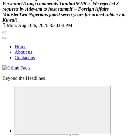
P
e
r
s
o
n
n
e
l
T
r
u
m
p
c
o
m
m
e
n
d
s
T
i
n
u
b
u
P
F
I
P
C
:
‘
W
e
r
e
j
e
c
t
e
d
3
r
e
q
u
e
s
t
s
b
y
A
d
e
y
e
m
i
t
o
h
o
s
t
s
u
m
m
i
t
’
–
F
o
r
e
i
g
n
A
f
f
a
i
r
s
M
i
n
i
s
t
e
r
T
w
o
N
i
g
e
r
i
a
n
s
j
a
i
l
e
d
s
e
v
e
n
y
e
a
r
s
f
o
r
a
r
m
e
d
r
o
b
b
e
r
y
i
n
K
u
w
a
i
t
Mon. Aug 10th, 2026
8:30:05 PM
Home
About us
Contact us
Beyond the Headlines