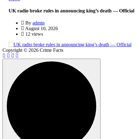
UK radio broke rules in announcing king’s death — Official
N
By
admin
August 10, 2026
12 views
Copyright © 2026 Crime Facts