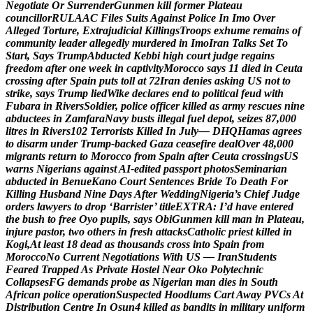
N
e
g
o
t
i
a
t
e
O
r
S
u
r
r
e
n
d
e
r
G
u
n
m
e
n
k
i
l
l
f
o
r
m
e
r
P
l
a
t
e
a
u
c
o
u
n
c
i
l
l
o
r
R
U
L
A
A
C
F
i
l
e
s
S
u
i
t
s
A
g
a
i
n
s
t
P
o
l
i
c
e
I
n
I
m
o
O
v
e
r
A
l
l
e
g
e
d
T
o
r
t
u
r
e
,
E
x
t
r
a
j
u
d
i
c
i
a
l
K
i
l
l
i
n
g
s
T
r
o
o
p
s
e
x
h
u
m
e
r
e
m
a
i
n
s
o
f
c
o
m
m
u
n
i
t
y
l
e
a
d
e
r
a
l
l
e
g
e
d
l
y
m
u
r
d
e
r
e
d
i
n
I
m
o
I
r
a
n
T
a
l
k
s
S
e
t
T
o
S
t
a
r
t
,
S
a
y
s
T
r
u
m
p
A
b
d
u
c
t
e
d
K
e
b
b
i
h
i
g
h
c
o
u
r
t
j
u
d
g
e
r
e
g
a
i
n
s
f
r
e
e
d
o
m
a
f
t
e
r
o
n
e
w
e
e
k
i
n
c
a
p
t
i
v
i
t
y
M
o
r
o
c
c
o
s
a
y
s
1
1
d
i
e
d
i
n
C
e
u
t
a
c
r
o
s
s
i
n
g
a
f
t
e
r
S
p
a
i
n
p
u
t
s
t
o
l
l
a
t
7
2
I
r
a
n
d
e
n
i
e
s
a
s
k
i
n
g
U
S
n
o
t
t
o
s
t
r
i
k
e
,
s
a
y
s
T
r
u
m
p
l
i
e
d
W
i
k
e
d
e
c
l
a
r
e
s
e
n
d
t
o
p
o
l
i
t
i
c
a
l
f
e
u
d
w
i
t
h
F
u
b
a
r
a
i
n
R
i
v
e
r
s
S
o
l
d
i
e
r
,
p
o
l
i
c
e
o
f
f
i
c
e
r
k
i
l
l
e
d
a
s
a
r
m
y
r
e
s
c
u
e
s
n
i
n
e
a
b
d
u
c
t
e
e
s
i
n
Z
a
m
f
a
r
a
N
a
v
y
b
u
s
t
s
i
l
l
e
g
a
l
f
u
e
l
d
e
p
o
t
,
s
e
i
z
e
s
8
7
,
0
0
0
l
i
t
r
e
s
i
n
R
i
v
e
r
s
1
0
2
T
e
r
r
o
r
i
s
t
s
K
i
l
l
e
d
I
n
J
u
l
y
—
D
H
Q
H
a
m
a
s
a
g
r
e
e
s
t
o
d
i
s
a
r
m
u
n
d
e
r
T
r
u
m
p
-
b
a
c
k
e
d
G
a
z
a
c
e
a
s
e
f
i
r
e
d
e
a
l
O
v
e
r
4
8
,
0
0
0
m
i
g
r
a
n
t
s
r
e
t
u
r
n
t
o
M
o
r
o
c
c
o
f
r
o
m
S
p
a
i
n
a
f
t
e
r
C
e
u
t
a
c
r
o
s
s
i
n
g
s
U
S
w
a
r
n
s
N
i
g
e
r
i
a
n
s
a
g
a
i
n
s
t
A
I
-
e
d
i
t
e
d
p
a
s
s
p
o
r
t
p
h
o
t
o
s
S
e
m
i
n
a
r
i
a
n
a
b
d
u
c
t
e
d
i
n
B
e
n
u
e
K
a
n
o
C
o
u
r
t
S
e
n
t
e
n
c
e
s
B
r
i
d
e
T
o
D
e
a
t
h
F
o
r
K
i
l
l
i
n
g
H
u
s
b
a
n
d
N
i
n
e
D
a
y
s
A
f
t
e
r
W
e
d
d
i
n
g
N
i
g
e
r
i
a
’
s
C
h
i
e
f
J
u
d
g
e
o
r
d
e
r
s
l
a
w
y
e
r
s
t
o
d
r
o
p
‘
B
a
r
r
i
s
t
e
r
’
t
i
t
l
e
E
X
T
R
A
:
I
’
d
h
a
v
e
e
n
t
e
r
e
d
t
h
e
b
u
s
h
t
o
f
r
e
e
O
y
o
p
u
p
i
l
s
,
s
a
y
s
O
b
i
G
u
n
m
e
n
k
i
l
l
m
a
n
i
n
P
l
a
t
e
a
u
,
i
n
j
u
r
e
p
a
s
t
o
r
,
t
w
o
o
t
h
e
r
s
i
n
f
r
e
s
h
a
t
t
a
c
k
s
C
a
t
h
o
l
i
c
p
r
i
e
s
t
k
i
l
l
e
d
i
n
K
o
g
i
,
A
t
l
e
a
s
t
1
8
d
e
a
d
a
s
t
h
o
u
s
a
n
d
s
c
r
o
s
s
i
n
t
o
S
p
a
i
n
f
r
o
m
M
o
r
o
c
c
o
N
o
C
u
r
r
e
n
t
N
e
g
o
t
i
a
t
i
o
n
s
W
i
t
h
U
S
—
I
r
a
n
S
t
u
d
e
n
t
s
F
e
a
r
e
d
T
r
a
p
p
e
d
A
s
P
r
i
v
a
t
e
H
o
s
t
e
l
N
e
a
r
O
k
o
P
o
l
y
t
e
c
h
n
i
c
C
o
l
l
a
p
s
e
s
F
G
d
e
m
a
n
d
s
p
r
o
b
e
a
s
N
i
g
e
r
i
a
n
m
a
n
d
i
e
s
i
n
S
o
u
t
h
A
f
r
i
c
a
n
p
o
l
i
c
e
o
p
e
r
a
t
i
o
n
S
u
s
p
e
c
t
e
d
H
o
o
d
l
u
m
s
C
a
r
t
A
w
a
y
P
V
C
s
A
t
D
i
s
t
r
i
b
u
t
i
o
n
C
e
n
t
r
e
I
n
O
s
u
n
4
k
i
l
l
e
d
a
s
b
a
n
d
i
t
s
i
n
m
i
l
i
t
a
r
y
u
n
i
f
o
r
m