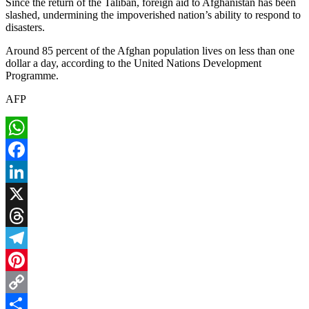
Since the return of the Taliban, foreign aid to Afghanistan has been
slashed, undermining the impoverished nation’s ability to respond to
disasters.
Around 85 percent of the Afghan population lives on less than one
dollar a day, according to the United Nations Development
Programme.
AFP
WhatsApp
Facebook
LinkedIn
X
Threads
Telegram
Pinterest
Copy