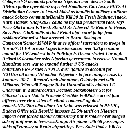
C
o
l
l
a
p
s
e
s
F
G
d
e
m
a
n
d
s
p
r
o
b
e
a
s
N
i
g
e
r
i
a
n
m
a
n
d
i
e
s
i
n
S
o
u
t
h
A
f
r
i
c
a
n
p
o
l
i
c
e
o
p
e
r
a
t
i
o
n
S
u
s
p
e
c
t
e
d
H
o
o
d
l
u
m
s
C
a
r
t
A
w
a
y
P
V
C
s
A
t
D
i
s
t
r
i
b
u
t
i
o
n
C
e
n
t
r
e
I
n
O
s
u
n
4
k
i
l
l
e
d
a
s
b
a
n
d
i
t
s
i
n
m
i
l
i
t
a
r
y
u
n
i
f
o
r
m
a
t
t
a
c
k
S
o
k
o
t
o
c
o
m
m
u
n
i
t
y
B
a
n
d
i
t
s
K
i
l
l
3
0
I
n
F
r
e
s
h
K
a
d
u
n
a
A
t
t
a
c
k
,
B
u
r
n
H
o
u
s
e
s
,
S
h
o
p
s
2
0
2
7
c
o
u
l
d
b
e
m
y
l
a
s
t
p
r
e
s
i
d
e
n
t
i
a
l
r
a
c
e
,
s
a
y
s
P
e
t
e
r
O
b
i
T
i
n
u
b
u
I
s
T
i
r
e
d
,
S
h
o
u
l
d
B
e
A
l
l
o
w
e
d
T
o
R
e
t
i
r
e
I
n
P
e
a
c
e
,
S
a
y
s
P
e
t
e
r
O
b
i
B
a
n
d
i
t
s
a
b
d
u
c
t
K
e
b
b
i
h
i
g
h
c
o
u
r
t
j
u
d
g
e
f
r
o
m
r
e
s
i
d
e
n
c
e
W
a
n
t
e
d
s
o
l
d
i
e
r
a
r
r
e
s
t
e
d
i
n
B
o
r
n
o
f
l
e
e
i
n
g
t
o
C
a
m
e
r
o
o
n
‘
S
e
n
i
o
r
I
S
W
A
P
f
i
n
a
n
c
e
o
f
f
i
c
e
r
’
s
u
r
r
e
n
d
e
r
s
t
o
t
r
o
o
p
s
i
n
B
o
r
n
o
N
D
L
E
A
a
r
r
e
s
t
s
L
a
g
o
s
b
u
s
i
n
e
s
s
m
a
n
o
v
e
r
3
.
3
k
g
c
o
c
a
i
n
e
b
o
u
n
d
f
o
r
U
K
L
e
a
d
e
r
s
h
i
p
i
n
P
o
l
i
c
i
n
g
I
s
D
e
m
o
n
s
t
r
a
t
e
d
T
h
r
o
u
g
h
A
c
t
i
o
n
U
S
l
a
w
m
a
k
e
r
a
s
k
s
N
i
g
e
r
i
a
n
g
o
v
e
r
n
m
e
n
t
t
o
r
e
l
e
a
s
e
N
n
a
m
d
i
K
a
n
u
I
r
a
n
s
a
y
s
w
a
r
t
o
e
x
p
a
n
d
f
u
r
t
h
e
r
i
f
U
S
a
t
t
a
c
k
s
c
o
n
t
i
n
u
e
S
E
R
A
P
s
u
e
s
N
N
P
C
L
o
v
e
r
‘
f
a
i
l
u
r
e
t
o
a
c
c
o
u
n
t
f
o
r
₦
2
1
1
t
r
n
o
i
l
m
o
n
e
y
’
1
6
m
i
l
l
i
o
n
N
i
g
e
r
i
a
n
s
t
o
f
a
c
e
h
u
n
g
e
r
c
r
i
s
i
s
b
y
J
a
n
u
a
r
y
2
0
2
7
–
R
e
p
o
r
t
G
u
m
i
:
J
o
n
a
t
h
a
n
,
O
s
i
n
b
a
j
o
m
e
t
w
i
t
h
M
i
l
i
t
a
n
t
s
,
W
h
o
w
i
l
l
E
n
g
a
g
e
B
o
k
o
H
a
r
a
m
B
a
n
d
i
t
s
a
b
d
u
c
t
L
G
C
h
a
i
r
m
a
n
i
n
Z
a
m
f
a
r
a
O
s
u
n
D
e
c
i
d
e
s
:
S
t
a
k
e
h
o
l
d
e
r
s
S
e
t
f
o
r
C
i
t
i
z
e
n
s
’
T
o
w
n
H
a
l
l
t
o
P
r
o
m
o
t
e
C
r
e
d
i
b
l
e
P
o
l
l
P
o
l
i
c
e
a
r
r
e
s
t
f
o
u
r
o
f
f
i
c
e
r
s
o
v
e
r
v
i
r
a
l
v
i
d
e
o
o
f
‘
e
t
h
n
i
c
c
o
m
m
e
n
t
’
a
g
a
i
n
s
t
m
o
t
o
r
i
s
t
N
1
.
3
2
b
n
a
l
l
o
c
a
t
i
o
n
:
N
o
K
o
b
o
w
a
s
r
e
l
e
a
s
e
d
t
o
P
F
I
P
C
,
B
u
d
g
e
t
O
f
f
i
c
e
t
e
l
l
s
R
e
p
s
U
S
i
m
p
o
s
e
s
1
2
.
5
%
t
a
r
i
f
f
o
n
N
i
g
e
r
i
a
n
i
m
p
o
r
t
s
o
v
e
r
f
o
r
c
e
d
l
a
b
o
u
r
c
l
a
i
m
s
A
r
m
y
h
u
n
t
s
s
o
l
d
i
e
r
o
v
e
r
a
l
l
e
g
e
d
s
a
l
e
o
f
u
n
i
f
o
r
m
s
t
o
t
e
r
r
o
r
i
s
t
s
E
n
u
g
u
A
i
r
p
l
a
n
e
w
i
t
h
6
8
p
a
s
s
e
n
g
e
r
s
s
k
i
d
s
o
f
f
r
u
n
w
a
y
a
t
B
e
n
i
n
a
i
r
p
o
r
t
R
e
p
s
P
a
s
s
S
t
a
t
e
P
o
l
i
c
e
B
i
l
l
A
s