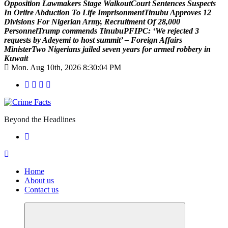
O
p
p
o
s
i
t
i
o
n
L
a
w
m
a
k
e
r
s
S
t
a
g
e
W
a
l
k
o
u
t
C
o
u
r
t
S
e
n
t
e
n
c
e
s
S
u
s
p
e
c
t
s
I
n
O
r
i
i
r
e
A
b
d
u
c
t
i
o
n
T
o
L
i
f
e
I
m
p
r
i
s
o
n
m
e
n
t
T
i
n
u
b
u
A
p
p
r
o
v
e
s
1
2
D
i
v
i
s
i
o
n
s
F
o
r
N
i
g
e
r
i
a
n
A
r
m
y
,
R
e
c
r
u
i
t
m
e
n
t
O
f
2
8
,
0
0
0
P
e
r
s
o
n
n
e
l
T
r
u
m
p
c
o
m
m
e
n
d
s
T
i
n
u
b
u
P
F
I
P
C
:
‘
W
e
r
e
j
e
c
t
e
d
3
r
e
q
u
e
s
t
s
b
y
A
d
e
y
e
m
i
t
o
h
o
s
t
s
u
m
m
i
t
’
–
F
o
r
e
i
g
n
A
f
f
a
i
r
s
M
i
n
i
s
t
e
r
T
w
o
N
i
g
e
r
i
a
n
s
j
a
i
l
e
d
s
e
v
e
n
y
e
a
r
s
f
o
r
a
r
m
e
d
r
o
b
b
e
r
y
i
n
K
u
w
a
i
t
Mon. Aug 10th, 2026
8:30:05 PM
Beyond the Headlines
Home
About us
Contact us