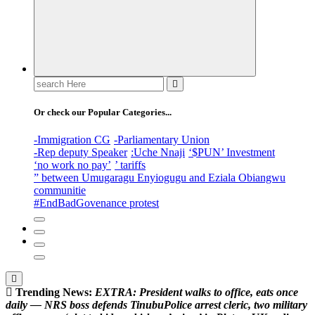
Search
for:
Or check our Popular Categories...
-Immigration CG
-Parliamentary Union
-Rep deputy Speaker
:Uche Nnaji
‘$PUN’ Investment
‘no work no pay’
’ tariffs
” between Umugaragu Enyiogugu and Eziala Obiangwu
communitie
#EndBadGovenance protest
Trending News:
E
X
T
R
A
:
P
r
e
s
i
d
e
n
t
w
a
l
k
s
t
o
o
f
f
i
c
e
,
e
a
t
s
o
n
c
e
d
a
i
l
y
—
N
R
S
b
o
s
s
d
e
f
e
n
d
s
T
i
n
u
b
u
P
o
l
i
c
e
a
r
r
e
s
t
c
l
e
r
i
c
,
t
w
o
m
i
l
i
t
a
r
y