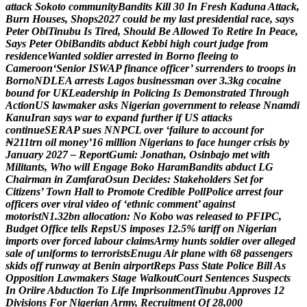
a
t
t
a
c
k
S
o
k
o
t
o
c
o
m
m
u
n
i
t
y
B
a
n
d
i
t
s
K
i
l
l
3
0
I
n
F
r
e
s
h
K
a
d
u
n
a
A
t
t
a
c
k
,
B
u
r
n
H
o
u
s
e
s
,
S
h
o
p
s
2
0
2
7
c
o
u
l
d
b
e
m
y
l
a
s
t
p
r
e
s
i
d
e
n
t
i
a
l
r
a
c
e
,
s
a
y
s
P
e
t
e
r
O
b
i
T
i
n
u
b
u
I
s
T
i
r
e
d
,
S
h
o
u
l
d
B
e
A
l
l
o
w
e
d
T
o
R
e
t
i
r
e
I
n
P
e
a
c
e
,
S
a
y
s
P
e
t
e
r
O
b
i
B
a
n
d
i
t
s
a
b
d
u
c
t
K
e
b
b
i
h
i
g
h
c
o
u
r
t
j
u
d
g
e
f
r
o
m
r
e
s
i
d
e
n
c
e
W
a
n
t
e
d
s
o
l
d
i
e
r
a
r
r
e
s
t
e
d
i
n
B
o
r
n
o
f
l
e
e
i
n
g
t
o
C
a
m
e
r
o
o
n
‘
S
e
n
i
o
r
I
S
W
A
P
f
i
n
a
n
c
e
o
f
f
i
c
e
r
’
s
u
r
r
e
n
d
e
r
s
t
o
t
r
o
o
p
s
i
n
B
o
r
n
o
N
D
L
E
A
a
r
r
e
s
t
s
L
a
g
o
s
b
u
s
i
n
e
s
s
m
a
n
o
v
e
r
3
.
3
k
g
c
o
c
a
i
n
e
b
o
u
n
d
f
o
r
U
K
L
e
a
d
e
r
s
h
i
p
i
n
P
o
l
i
c
i
n
g
I
s
D
e
m
o
n
s
t
r
a
t
e
d
T
h
r
o
u
g
h
A
c
t
i
o
n
U
S
l
a
w
m
a
k
e
r
a
s
k
s
N
i
g
e
r
i
a
n
g
o
v
e
r
n
m
e
n
t
t
o
r
e
l
e
a
s
e
N
n
a
m
d
i
K
a
n
u
I
r
a
n
s
a
y
s
w
a
r
t
o
e
x
p
a
n
d
f
u
r
t
h
e
r
i
f
U
S
a
t
t
a
c
k
s
c
o
n
t
i
n
u
e
S
E
R
A
P
s
u
e
s
N
N
P
C
L
o
v
e
r
‘
f
a
i
l
u
r
e
t
o
a
c
c
o
u
n
t
f
o
r
₦
2
1
1
t
r
n
o
i
l
m
o
n
e
y
’
1
6
m
i
l
l
i
o
n
N
i
g
e
r
i
a
n
s
t
o
f
a
c
e
h
u
n
g
e
r
c
r
i
s
i
s
b
y
J
a
n
u
a
r
y
2
0
2
7
–
R
e
p
o
r
t
G
u
m
i
:
J
o
n
a
t
h
a
n
,
O
s
i
n
b
a
j
o
m
e
t
w
i
t
h
M
i
l
i
t
a
n
t
s
,
W
h
o
w
i
l
l
E
n
g
a
g
e
B
o
k
o
H
a
r
a
m
B
a
n
d
i
t
s
a
b
d
u
c
t
L
G
C
h
a
i
r
m
a
n
i
n
Z
a
m
f
a
r
a
O
s
u
n
D
e
c
i
d
e
s
:
S
t
a
k
e
h
o
l
d
e
r
s
S
e
t
f
o
r
C
i
t
i
z
e
n
s
’
T
o
w
n
H
a
l
l
t
o
P
r
o
m
o
t
e
C
r
e
d
i
b
l
e
P
o
l
l
P
o
l
i
c
e
a
r
r
e
s
t
f
o
u
r
o
f
f
i
c
e
r
s
o
v
e
r
v
i
r
a
l
v
i
d
e
o
o
f
‘
e
t
h
n
i
c
c
o
m
m
e
n
t
’
a
g
a
i
n
s
t
m
o
t
o
r
i
s
t
N
1
.
3
2
b
n
a
l
l
o
c
a
t
i
o
n
:
N
o
K
o
b
o
w
a
s
r
e
l
e
a
s
e
d
t
o
P
F
I
P
C
,
B
u
d
g
e
t
O
f
f
i
c
e
t
e
l
l
s
R
e
p
s
U
S
i
m
p
o
s
e
s
1
2
.
5
%
t
a
r
i
f
f
o
n
N
i
g
e
r
i
a
n
i
m
p
o
r
t
s
o
v
e
r
f
o
r
c
e
d
l
a
b
o
u
r
c
l
a
i
m
s
A
r
m
y
h
u
n
t
s
s
o
l
d
i
e
r
o
v
e
r
a
l
l
e
g
e
d
s
a
l
e
o
f
u
n
i
f
o
r
m
s
t
o
t
e
r
r
o
r
i
s
t
s
E
n
u
g
u
A
i
r
p
l
a
n
e
w
i
t
h
6
8
p
a
s
s
e
n
g
e
r
s
s
k
i
d
s
o
f
f
r
u
n
w
a
y
a
t
B
e
n
i
n
a
i
r
p
o
r
t
R
e
p
s
P
a
s
s
S
t
a
t
e
P
o
l
i
c
e
B
i
l
l
A
s
O
p
p
o
s
i
t
i
o
n
L
a
w
m
a
k
e
r
s
S
t
a
g
e
W
a
l
k
o
u
t
C
o
u
r
t
S
e
n
t
e
n
c
e
s
S
u
s
p
e
c
t
s
I
n
O
r
i
i
r
e
A
b
d
u
c
t
i
o
n
T
o
L
i
f
e
I
m
p
r
i
s
o
n
m
e
n
t
T
i
n
u
b
u
A
p
p
r
o
v
e
s
1
2
D
i
v
i
s
i
o
n
s
F
o
r
N
i
g
e
r
i
a
n
A
r
m
y
,
R
e
c
r
u
i
t
m
e
n
t
O
f
2
8
,
0
0
0