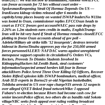
o
r
d
e
r
2
0
2
7
:
W
e
w
i
l
l
n
o
t
b
o
w
t
o
i
n
t
i
m
i
d
a
t
i
o
n
,
A
d
e
l
e
k
e
v
o
w
s
E
F
C
C
c
a
n
f
r
e
e
z
e
a
c
c
o
u
n
t
s
f
o
r
7
2
h
r
s
w
i
t
h
o
u
t
c
o
u
r
t
o
r
d
e
r
–
S
p
o
k
e
s
m
a
n
R
e
o
p
e
n
i
n
g
S
t
r
a
i
t
O
f
H
o
r
m
u
z
D
e
p
e
n
d
s
O
n
U
S
—
I
r
a
n
K
w
a
r
a
k
i
d
n
a
p
v
i
c
t
i
m
s
r
e
l
e
a
s
e
d
a
f
t
e
r
6
m
o
n
t
h
s
i
n
c
a
p
t
i
v
i
t
y
A
r
m
y
p
l
a
c
e
s
b
o
u
n
t
y
o
n
w
a
n
t
e
d
I
S
W
A
P
l
e
a
d
e
r
s
N
o
₦
1
1
b
n
w
a
s
l
o
o
t
e
d
i
n
O
s
u
n
,
c
o
m
m
i
s
s
i
o
n
e
r
r
e
p
l
i
e
s
E
F
C
C
O
s
u
n
h
e
a
d
s
t
o
c
o
u
r
t
a
s
E
F
C
C
f
r
e
e
z
e
s
g
o
v
t
a
c
c
o
u
n
t
W
A
E
C
p
a
s
s
r
a
t
e
d
r
o
p
s
b
y
2
.
2
6
%
a
s
1
.
2
m
s
t
u
d
e
n
t
s
e
a
r
n
c
r
e
d
i
t
s
i
n
m
a
t
h
s
,
E
n
g
l
i
s
h
T
r
u
m
p
:
I
r
a
n
w
i
l
l
b
e
h
i
t
v
e
r
y
h
a
r
d
i
f
S
t
r
a
i
t
o
f
H
o
r
m
u
z
r
e
m
a
i
n
s
c
l
o
s
e
d
E
F
C
C
p
l
o
t
t
i
n
g
t
o
f
r
e
e
z
e
O
s
u
n
a
c
c
o
u
n
t
s
a
h
e
a
d
o
f
g
o
v
p
o
l
l
–
A
d
e
l
e
k
e
M
i
l
i
t
a
r
y
a
i
r
s
t
r
i
k
e
k
i
l
l
s
’
1
2
i
n
s
u
r
g
e
n
t
s
’
,
d
e
s
t
r
o
y
s
t
e
r
r
o
r
i
s
t
h
i
d
e
o
u
t
i
n
B
o
r
n
o
T
i
n
u
b
u
a
p
p
r
o
v
e
s
p
a
y
r
i
s
e
f
o
r
2
5
0
,
0
0
0
a
r
m
e
d
f
o
r
c
e
s
p
e
r
s
o
n
n
e
l
A
L
E
R
T
:
N
A
F
D
A
C
w
a
r
n
s
a
g
a
i
n
s
t
u
n
r
e
g
i
s
t
e
r
e
d
m
e
n
o
p
a
u
s
e
s
u
p
p
o
r
t
c
a
p
s
u
l
e
s
i
n
c
i
r
c
u
l
a
t
i
o
n
F
G
O
r
d
e
r
s
V
C
s
,
R
e
c
t
o
r
s
,
P
r
o
v
o
s
t
s
T
o
D
i
s
m
i
s
s
S
t
u
d
e
n
t
s
I
n
v
o
l
v
e
d
I
n
K
i
d
n
a
p
p
i
n
g
H
a
c
k
e
r
s
h
i
t
Z
e
n
i
t
h
B
a
n
k
,
s
t
e
a
l
c
u
s
t
o
m
e
r
s
’
i
n
f
o
r
m
a
t
i
o
n
S
u
s
p
e
c
t
e
d
a
r
m
e
d
h
e
r
d
e
r
s
k
i
l
l
f
o
u
r
i
n
B
e
n
u
e
a
t
t
a
c
k
R
i
v
e
r
s
P
o
l
i
c
e
A
r
r
e
s
t
T
h
r
e
e
O
v
e
r
K
i
l
l
i
n
g
O
f
O
f
f
i
c
e
r
s
,
R
e
c
o
v
e
r
S
t
o
l
e
n
R
i
f
l
e
s
E
x
p
l
o
s
i
o
n
k
i
l
l
s
I
S
W
A
P
b
o
m
b
m
a
k
e
r
s
,
m
e
d
i
c
a
l
o
f
f
i
c
e
r
,
A
r
a
b
I
E
D
e
x
p
e
r
t
s
i
n
B
o
r
n
o
2
1
-
y
r
-
o
l
d
N
i
g
e
r
i
a
n
b
a
s
k
e
t
b
a
l
l
e
r
,
T
o
b
i
l
o
b
a
a
r
r
e
s
t
e
d
i
n
U
S
o
v
e
r
r
a
p
e
c
h
a
r
g
e
N
I
S
a
r
r
e
s
t
s
1
2
s
u
s
p
e
c
t
s
o
v
e
r
a
l
l
e
g
e
d
Q
N
E
T
-
l
i
n
k
e
d
f
r
a
u
d
n
e
t
w
o
r
k
W
i
k
e
:
I
o
p
p
o
s
e
d
F
u
b
a
r
a
’
s
r
e
-
e
l
e
c
t
i
o
n
b
e
c
a
u
s
e
R
i
v
e
r
s
h
a
d
b
e
c
o
m
e
c
a
s
h
c
o
w
f
o
r
s
e
n
i
o
r
l
a
w
y
e
r
s
P
o
l
i
c
e
o
f
f
i
c
e
r
,
t
w
o
o
t
h
e
r
s
d
i
e
a
s
b
a
n
d
i
t
s
r
a
i
d
S
o
k
o
t
o
v
i
l
l
a
g
e
N
B
C
s
e
e
k
s
f
r
e
s
h
a
p
p
e
a
l
o
v
e
r
r
u
l
i
n
g
v
o
i
d
i
n
g
b
r
o
a
d
c
a
s
t