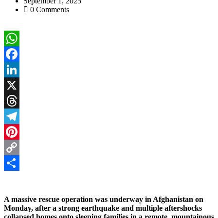
September 1, 2025
0 Comments
WhatsApp
Facebook
LinkedIn
X
Threads
Telegram
Pinterest
Copy
Link
Share
A massive rescue operation was underway in Afghanistan on
Monday, after a strong earthquake and multiple aftershocks
collapsed homes onto sleeping families in a remote, mountainous