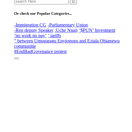
Search
for:
Or check our Popular Categories...
-Immigration CG
-Parliamentary Union
-Rep deputy Speaker
:Uche Nnaji
‘$PUN’ Investment
‘no work no pay’
’ tariffs
” between Umugaragu Enyiogugu and Eziala Obiangwu
communitie
#EndBadGovenance protest