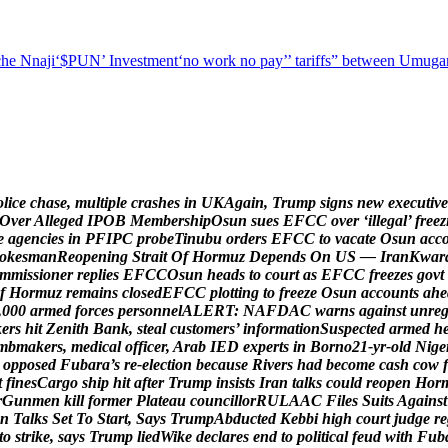
he Nnaji
‘$PUN’ Investment
‘no work no pay’
’ tariffs
” between Umugar
o
l
i
c
e
c
h
a
s
e
,
m
u
l
t
i
p
l
e
c
r
a
s
h
e
s
i
n
U
K
A
g
a
i
n
,
T
r
u
m
p
s
i
g
n
s
n
e
w
e
x
e
c
u
t
i
v
e
O
v
e
r
A
l
l
e
g
e
d
I
P
O
B
M
e
m
b
e
r
s
h
i
p
O
s
u
n
s
u
e
s
E
F
C
C
o
v
e
r
‘
i
l
l
e
g
a
l
’
f
r
e
e
z
e
a
g
e
n
c
i
e
s
i
n
P
F
I
P
C
p
r
o
b
e
T
i
n
u
b
u
o
r
d
e
r
s
E
F
C
C
t
o
v
a
c
a
t
e
O
s
u
n
a
c
c
o
k
e
s
m
a
n
R
e
o
p
e
n
i
n
g
S
t
r
a
i
t
O
f
H
o
r
m
u
z
D
e
p
e
n
d
s
O
n
U
S
—
I
r
a
n
K
w
a
r
m
m
i
s
s
i
o
n
e
r
r
e
p
l
i
e
s
E
F
C
C
O
s
u
n
h
e
a
d
s
t
o
c
o
u
r
t
a
s
E
F
C
C
f
r
e
e
z
e
s
g
o
v
t
f
H
o
r
m
u
z
r
e
m
a
i
n
s
c
l
o
s
e
d
E
F
C
C
p
l
o
t
t
i
n
g
t
o
f
r
e
e
z
e
O
s
u
n
a
c
c
o
u
n
t
s
a
h
e
,
0
0
0
a
r
m
e
d
f
o
r
c
e
s
p
e
r
s
o
n
n
e
l
A
L
E
R
T
:
N
A
F
D
A
C
w
a
r
n
s
a
g
a
i
n
s
t
u
n
r
e
k
e
r
s
h
i
t
Z
e
n
i
t
h
B
a
n
k
,
s
t
e
a
l
c
u
s
t
o
m
e
r
s
’
i
n
f
o
r
m
a
t
i
o
n
S
u
s
p
e
c
t
e
d
a
r
m
e
d
h
m
b
m
a
k
e
r
s
,
m
e
d
i
c
a
l
o
f
f
i
c
e
r
,
A
r
a
b
I
E
D
e
x
p
e
r
t
s
i
n
B
o
r
n
o
2
1
-
y
r
-
o
l
d
N
i
g
e
o
p
p
o
s
e
d
F
u
b
a
r
a
’
s
r
e
-
e
l
e
c
t
i
o
n
b
e
c
a
u
s
e
R
i
v
e
r
s
h
a
d
b
e
c
o
m
e
c
a
s
h
c
o
w
f
t
f
i
n
e
s
C
a
r
g
o
s
h
i
p
h
i
t
a
f
t
e
r
T
r
u
m
p
i
n
s
i
s
t
s
I
r
a
n
t
a
l
k
s
c
o
u
l
d
r
e
o
p
e
n
H
o
r
r
G
u
n
m
e
n
k
i
l
l
f
o
r
m
e
r
P
l
a
t
e
a
u
c
o
u
n
c
i
l
l
o
r
R
U
L
A
A
C
F
i
l
e
s
S
u
i
t
s
A
g
a
i
n
s
t
n
T
a
l
k
s
S
e
t
T
o
S
t
a
r
t
,
S
a
y
s
T
r
u
m
p
A
b
d
u
c
t
e
d
K
e
b
b
i
h
i
g
h
c
o
u
r
t
j
u
d
g
e
r
e
t
o
s
t
r
i
k
e
,
s
a
y
s
T
r
u
m
p
l
i
e
d
W
i
k
e
d
e
c
l
a
r
e
s
e
n
d
t
o
p
o
l
i
t
i
c
a
l
f
e
u
d
w
i
t
h
F
u
b