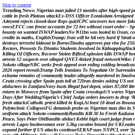
Skip to content
Trending News:
N
i
g
e
r
i
a
n
m
a
n
j
a
i
l
e
d
1
3
m
o
n
t
h
s
a
f
t
e
r
h
i
g
h
-
s
p
e
e
d
p
c
a
t
t
l
e
i
n
f
r
e
s
h
P
l
a
t
e
a
u
a
t
t
a
c
k
E
x
-
D
S
S
O
f
f
i
c
e
r
E
z
e
a
k
o
l
a
m
A
r
r
a
i
g
n
e
d
A
d
e
y
e
m
i
r
e
j
e
c
t
s
c
l
o
s
e
d
-
d
o
o
r
R
e
p
s
q
u
i
z
I
C
P
C
u
n
c
o
v
e
r
s
t
w
o
m
o
r
e
f
a
k
v
o
w
s
E
F
C
C
c
a
n
f
r
e
e
z
e
a
c
c
o
u
n
t
s
f
o
r
7
2
h
r
s
w
i
t
h
o
u
t
c
o
u
r
t
o
r
d
e
r
–
S
p
b
o
u
n
t
y
o
n
w
a
n
t
e
d
I
S
W
A
P
l
e
a
d
e
r
s
N
o
₦
1
1
b
n
w
a
s
l
o
o
t
e
d
i
n
O
s
u
n
,
c
o
c
r
e
d
i
t
s
i
n
m
a
t
h
s
,
E
n
g
l
i
s
h
T
r
u
m
p
:
I
r
a
n
w
i
l
l
b
e
h
i
t
v
e
r
y
h
a
r
d
i
f
S
t
r
a
i
t
o
d
e
s
t
r
o
y
s
t
e
r
r
o
r
i
s
t
h
i
d
e
o
u
t
i
n
B
o
r
n
o
T
i
n
u
b
u
a
p
p
r
o
v
e
s
p
a
y
r
i
s
e
f
o
r
2
5
0
R
e
c
t
o
r
s
,
P
r
o
v
o
s
t
s
T
o
D
i
s
m
i
s
s
S
t
u
d
e
n
t
s
I
n
v
o
l
v
e
d
I
n
K
i
d
n
a
p
p
i
n
g
H
a
c
K
i
l
l
i
n
g
O
f
O
f
f
i
c
e
r
s
,
R
e
c
o
v
e
r
S
t
o
l
e
n
R
i
f
l
e
s
E
x
p
l
o
s
i
o
n
k
i
l
l
s
I
S
W
A
P
b
o
a
r
r
e
s
t
s
1
2
s
u
s
p
e
c
t
s
o
v
e
r
a
l
l
e
g
e
d
Q
N
E
T
-
l
i
n
k
e
d
f
r
a
u
d
n
e
t
w
o
r
k
W
i
k
e
:
I
S
o
k
o
t
o
v
i
l
l
a
g
e
N
B
C
s
e
e
k
s
f
r
e
s
h
a
p
p
e
a
l
o
v
e
r
r
u
l
i
n
g
v
o
i
d
i
n
g
b
r
o
a
d
c
a
s
2
0
2
6
r
e
p
o
r
t
r
e
v
e
a
l
s
T
r
u
m
p
T
e
l
l
s
I
r
a
n
i
a
n
s
T
o
N
e
g
o
t
i
a
t
e
O
r
S
u
r
r
e
n
d
e
e
x
h
u
m
e
r
e
m
a
i
n
s
o
f
c
o
m
m
u
n
i
t
y
l
e
a
d
e
r
a
l
l
e
g
e
d
l
y
m
u
r
d
e
r
e
d
i
n
I
m
o
I
r
a
C
e
u
t
a
c
r
o
s
s
i
n
g
a
f
t
e
r
S
p
a
i
n
p
u
t
s
t
o
l
l
a
t
7
2
I
r
a
n
d
e
n
i
e
s
a
s
k
i
n
g
U
S
n
o
t
a
b
d
u
c
t
e
e
s
i
n
Z
a
m
f
a
r
a
N
a
v
y
b
u
s
t
s
i
l
l
e
g
a
l
f
u
e
l
d
e
p
o
t
,
s
e
i
z
e
s
8
7
,
0
0
0
l
i
t
r
r
e
t
u
r
n
t
o
M
o
r
o
c
c
o
f
r
o
m
S
p
a
i
n
a
f
t
e
r
C
e
u
t
a
c
r
o
s
s
i
n
g
s
U
S
w
a
r
n
s
N
i
g
e
D
a
y
s
A
f
t
e
r
W
e
d
d
i
n
g
N
i
g
e
r
i
a
’
s
C
h
i
e
f
J
u
d
g
e
o
r
d
e
r
s
l
a
w
y
e
r
s
t
o
d
r
o
p
‘
f
r
e
s
h
a
t
t
a
c
k
s
C
a
t
h
o
l
i
c
p
r
i
e
s
t
k
i
l
l
e
d
i
n
K
o
g
i
,
A
t
l
e
a
s
t
1
8
d
e
a
d
a
s
t
h
o
u
s
a
P
o
l
y
t
e
c
h
n
i
c
C
o
l
l
a
p
s
e
s
F
G
d
e
m
a
n
d
s
p
r
o
b
e
a
s
N
i
g
e
r
i
a
n
m
a
n
d
i
e
s
i
n
S
u
n
i
f
o
r
m
a
t
t
a
c
k
S
o
k
o
t
o
c
o
m
m
u
n
i
t
y
B
a
n
d
i
t
s
K
i
l
l
3
0
I
n
F
r
e
s
h
K
a
d
u
n
a
P
e
a
c
e
,
S
a
y
s
P
e
t
e
r
O
b
i
B
a
n
d
i
t
s
a
b
d
u
c
t
K
e
b
b
i
h
i
g
h
c
o
u
r
t
j
u
d
g
e
f
r
o
m
r
a
r
r
e
s
t
s
L
a
g
o
s
b
u
s
i
n
e
s
s
m
a
n
o
v
e
r
3
.
3
k
g
c
o
c
a
i
n
e
b
o
u
n
d
f
o
r
U
K
L
e
a
d
e
e
x
p
a
n
d
f
u
r
t
h
e
r
i
f
U
S
a
t
t
a
c
k
s
c
o
n
t
i
n
u
e
S
E
R
A
P
s
u
e
s
N
N
P
C
L
o
v
e
r
‘
f