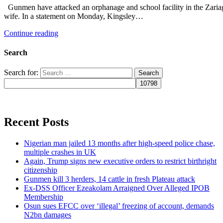
Gunmen have attacked an orphanage and school facility in the Zariagi
wife. In a statement on Monday, Kingsley…
Continue reading
Search
Search for:
Recent Posts
Nigerian man jailed 13 months after high-speed police chase,
multiple crashes in UK
Again, Trump signs new executive orders to restrict birthright
citizenship
Gunmen kill 3 herders, 14 cattle in fresh Plateau attack
Ex-DSS Officer Ezeakolam Arraigned Over Alleged IPOB
Membership
Osun sues EFCC over ‘illegal’ freezing of account, demands
N2bn damages