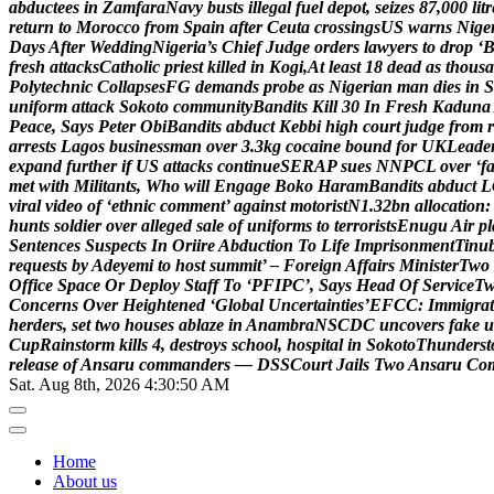
a
b
d
u
c
t
e
e
s
i
n
Z
a
m
f
a
r
a
N
a
v
y
b
u
s
t
s
i
l
l
e
g
a
l
f
u
e
l
d
e
p
o
t
,
s
e
i
z
e
s
8
7
,
0
0
0
l
i
t
r
r
e
t
u
r
n
t
o
M
o
r
o
c
c
o
f
r
o
m
S
p
a
i
n
a
f
t
e
r
C
e
u
t
a
c
r
o
s
s
i
n
g
s
U
S
w
a
r
n
s
N
i
g
e
D
a
y
s
A
f
t
e
r
W
e
d
d
i
n
g
N
i
g
e
r
i
a
’
s
C
h
i
e
f
J
u
d
g
e
o
r
d
e
r
s
l
a
w
y
e
r
s
t
o
d
r
o
p
‘
f
r
e
s
h
a
t
t
a
c
k
s
C
a
t
h
o
l
i
c
p
r
i
e
s
t
k
i
l
l
e
d
i
n
K
o
g
i
,
A
t
l
e
a
s
t
1
8
d
e
a
d
a
s
t
h
o
u
s
a
P
o
l
y
t
e
c
h
n
i
c
C
o
l
l
a
p
s
e
s
F
G
d
e
m
a
n
d
s
p
r
o
b
e
a
s
N
i
g
e
r
i
a
n
m
a
n
d
i
e
s
i
n
S
u
n
i
f
o
r
m
a
t
t
a
c
k
S
o
k
o
t
o
c
o
m
m
u
n
i
t
y
B
a
n
d
i
t
s
K
i
l
l
3
0
I
n
F
r
e
s
h
K
a
d
u
n
a
P
e
a
c
e
,
S
a
y
s
P
e
t
e
r
O
b
i
B
a
n
d
i
t
s
a
b
d
u
c
t
K
e
b
b
i
h
i
g
h
c
o
u
r
t
j
u
d
g
e
f
r
o
m
r
a
r
r
e
s
t
s
L
a
g
o
s
b
u
s
i
n
e
s
s
m
a
n
o
v
e
r
3
.
3
k
g
c
o
c
a
i
n
e
b
o
u
n
d
f
o
r
U
K
L
e
a
d
e
e
x
p
a
n
d
f
u
r
t
h
e
r
i
f
U
S
a
t
t
a
c
k
s
c
o
n
t
i
n
u
e
S
E
R
A
P
s
u
e
s
N
N
P
C
L
o
v
e
r
‘
f
m
e
t
w
i
t
h
M
i
l
i
t
a
n
t
s
,
W
h
o
w
i
l
l
E
n
g
a
g
e
B
o
k
o
H
a
r
a
m
B
a
n
d
i
t
s
a
b
d
u
c
t
L
v
i
r
a
l
v
i
d
e
o
o
f
‘
e
t
h
n
i
c
c
o
m
m
e
n
t
’
a
g
a
i
n
s
t
m
o
t
o
r
i
s
t
N
1
.
3
2
b
n
a
l
l
o
c
a
t
i
o
n
:
h
u
n
t
s
s
o
l
d
i
e
r
o
v
e
r
a
l
l
e
g
e
d
s
a
l
e
o
f
u
n
i
f
o
r
m
s
t
o
t
e
r
r
o
r
i
s
t
s
E
n
u
g
u
A
i
r
p
l
S
e
n
t
e
n
c
e
s
S
u
s
p
e
c
t
s
I
n
O
r
i
i
r
e
A
b
d
u
c
t
i
o
n
T
o
L
i
f
e
I
m
p
r
i
s
o
n
m
e
n
t
T
i
n
u
r
e
q
u
e
s
t
s
b
y
A
d
e
y
e
m
i
t
o
h
o
s
t
s
u
m
m
i
t
’
–
F
o
r
e
i
g
n
A
f
f
a
i
r
s
M
i
n
i
s
t
e
r
T
w
o
O
f
f
i
c
e
S
p
a
c
e
O
r
D
e
p
l
o
y
S
t
a
f
f
T
o
‘
P
F
I
P
C
’
,
S
a
y
s
H
e
a
d
O
f
S
e
r
v
i
c
e
T
C
o
n
c
e
r
n
s
O
v
e
r
H
e
i
g
h
t
e
n
e
d
‘
G
l
o
b
a
l
U
n
c
e
r
t
a
i
n
t
i
e
s
’
E
F
C
C
:
I
m
m
i
g
r
a
t
h
e
r
d
e
r
s
,
s
e
t
t
w
o
h
o
u
s
e
s
a
b
l
a
z
e
i
n
A
n
a
m
b
r
a
N
S
C
D
C
u
n
c
o
v
e
r
s
f
a
k
e
u
C
u
p
R
a
i
n
s
t
o
r
m
k
i
l
l
s
4
,
d
e
s
t
r
o
y
s
s
c
h
o
o
l
,
h
o
s
p
i
t
a
l
i
n
S
o
k
o
t
o
T
h
u
n
d
e
r
s
t
r
e
l
e
a
s
e
o
f
A
n
s
a
r
u
c
o
m
m
a
n
d
e
r
s
—
D
S
S
C
o
u
r
t
J
a
i
l
s
T
w
o
A
n
s
a
r
u
C
o
Sat. Aug 8th, 2026
4:30:51 AM
Home
About us