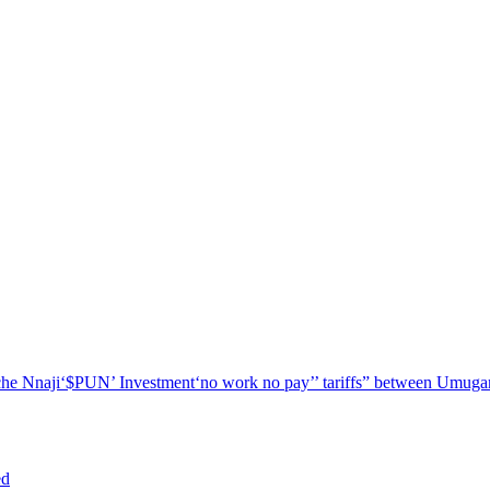
he Nnaji
‘$PUN’ Investment
‘no work no pay’
’ tariffs
” between Umugar
ed