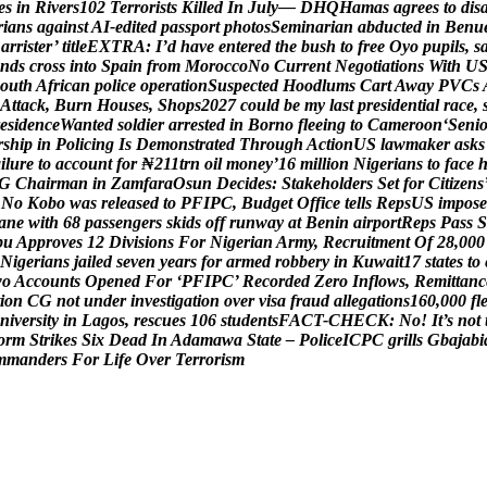
e
s
i
n
R
i
v
e
r
s
1
0
2
T
e
r
r
o
r
i
s
t
s
K
i
l
l
e
d
I
n
J
u
l
y
—
D
H
Q
H
a
m
a
s
a
g
r
e
e
s
t
o
d
i
s
r
i
a
n
s
a
g
a
i
n
s
t
A
I
-
e
d
i
t
e
d
p
a
s
s
p
o
r
t
p
h
o
t
o
s
S
e
m
i
n
a
r
i
a
n
a
b
d
u
c
t
e
d
i
n
B
e
n
u
B
a
r
r
i
s
t
e
r
’
t
i
t
l
e
E
X
T
R
A
:
I
’
d
h
a
v
e
e
n
t
e
r
e
d
t
h
e
b
u
s
h
t
o
f
r
e
e
O
y
o
p
u
p
i
l
s
,
s
n
d
s
c
r
o
s
s
i
n
t
o
S
p
a
i
n
f
r
o
m
M
o
r
o
c
c
o
N
o
C
u
r
r
e
n
t
N
e
g
o
t
i
a
t
i
o
n
s
W
i
t
h
U
o
u
t
h
A
f
r
i
c
a
n
p
o
l
i
c
e
o
p
e
r
a
t
i
o
n
S
u
s
p
e
c
t
e
d
H
o
o
d
l
u
m
s
C
a
r
t
A
w
a
y
P
V
C
s
A
t
t
a
c
k
,
B
u
r
n
H
o
u
s
e
s
,
S
h
o
p
s
2
0
2
7
c
o
u
l
d
b
e
m
y
l
a
s
t
p
r
e
s
i
d
e
n
t
i
a
l
r
a
c
e
,
e
s
i
d
e
n
c
e
W
a
n
t
e
d
s
o
l
d
i
e
r
a
r
r
e
s
t
e
d
i
n
B
o
r
n
o
f
l
e
e
i
n
g
t
o
C
a
m
e
r
o
o
n
‘
S
e
n
i
r
s
h
i
p
i
n
P
o
l
i
c
i
n
g
I
s
D
e
m
o
n
s
t
r
a
t
e
d
T
h
r
o
u
g
h
A
c
t
i
o
n
U
S
l
a
w
m
a
k
e
r
a
s
k
s
a
i
l
u
r
e
t
o
a
c
c
o
u
n
t
f
o
r
₦
2
1
1
t
r
n
o
i
l
m
o
n
e
y
’
1
6
m
i
l
l
i
o
n
N
i
g
e
r
i
a
n
s
t
o
f
a
c
e
G
C
h
a
i
r
m
a
n
i
n
Z
a
m
f
a
r
a
O
s
u
n
D
e
c
i
d
e
s
:
S
t
a
k
e
h
o
l
d
e
r
s
S
e
t
f
o
r
C
i
t
i
z
e
n
s
N
o
K
o
b
o
w
a
s
r
e
l
e
a
s
e
d
t
o
P
F
I
P
C
,
B
u
d
g
e
t
O
f
f
i
c
e
t
e
l
l
s
R
e
p
s
U
S
i
m
p
o
s
e
a
n
e
w
i
t
h
6
8
p
a
s
s
e
n
g
e
r
s
s
k
i
d
s
o
f
f
r
u
n
w
a
y
a
t
B
e
n
i
n
a
i
r
p
o
r
t
R
e
p
s
P
a
s
s
S
b
u
A
p
p
r
o
v
e
s
1
2
D
i
v
i
s
i
o
n
s
F
o
r
N
i
g
e
r
i
a
n
A
r
m
y
,
R
e
c
r
u
i
t
m
e
n
t
O
f
2
8
,
0
0
0
N
i
g
e
r
i
a
n
s
j
a
i
l
e
d
s
e
v
e
n
y
e
a
r
s
f
o
r
a
r
m
e
d
r
o
b
b
e
r
y
i
n
K
u
w
a
i
t
1
7
s
t
a
t
e
s
t
o
w
o
A
c
c
o
u
n
t
s
O
p
e
n
e
d
F
o
r
‘
P
F
I
P
C
’
R
e
c
o
r
d
e
d
Z
e
r
o
I
n
f
l
o
w
s
,
R
e
m
i
t
t
a
n
c
i
o
n
C
G
n
o
t
u
n
d
e
r
i
n
v
e
s
t
i
g
a
t
i
o
n
o
v
e
r
v
i
s
a
f
r
a
u
d
a
l
l
e
g
a
t
i
o
n
s
1
6
0
,
0
0
0
f
l
n
i
v
e
r
s
i
t
y
i
n
L
a
g
o
s
,
r
e
s
c
u
e
s
1
0
6
s
t
u
d
e
n
t
s
F
A
C
T
-
C
H
E
C
K
:
N
o
!
I
t
’
s
n
o
t
o
r
m
S
t
r
i
k
e
s
S
i
x
D
e
a
d
I
n
A
d
a
m
a
w
a
S
t
a
t
e
–
P
o
l
i
c
e
I
C
P
C
g
r
i
l
l
s
G
b
a
j
a
b
i
m
m
a
n
d
e
r
s
F
o
r
L
i
f
e
O
v
e
r
T
e
r
r
o
r
i
s
m