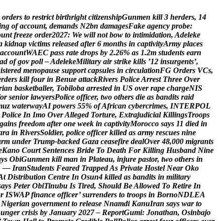
o
r
d
e
r
s
t
o
r
e
s
t
r
i
c
t
b
i
r
t
h
r
i
g
h
t
c
i
t
i
z
e
n
s
h
i
p
G
u
n
m
e
n
k
i
l
l
3
h
e
r
d
e
r
s
,
1
4
i
n
g
o
f
a
c
c
o
u
n
t
,
d
e
m
a
n
d
s
N
2
b
n
d
a
m
a
g
e
s
F
a
k
e
a
g
e
n
c
y
p
r
o
b
e
:
o
u
n
t
f
r
e
e
z
e
o
r
d
e
r
2
0
2
7
:
W
e
w
i
l
l
n
o
t
b
o
w
t
o
i
n
t
i
m
i
d
a
t
i
o
n
,
A
d
e
l
e
k
e
a
k
i
d
n
a
p
v
i
c
t
i
m
s
r
e
l
e
a
s
e
d
a
f
t
e
r
6
m
o
n
t
h
s
i
n
c
a
p
t
i
v
i
t
y
A
r
m
y
p
l
a
c
e
s
a
c
c
o
u
n
t
W
A
E
C
p
a
s
s
r
a
t
e
d
r
o
p
s
b
y
2
.
2
6
%
a
s
1
.
2
m
s
t
u
d
e
n
t
s
e
a
r
n
a
d
o
f
g
o
v
p
o
l
l
–
A
d
e
l
e
k
e
M
i
l
i
t
a
r
y
a
i
r
s
t
r
i
k
e
k
i
l
l
s
’
1
2
i
n
s
u
r
g
e
n
t
s
’
,
g
i
s
t
e
r
e
d
m
e
n
o
p
a
u
s
e
s
u
p
p
o
r
t
c
a
p
s
u
l
e
s
i
n
c
i
r
c
u
l
a
t
i
o
n
F
G
O
r
d
e
r
s
V
C
s
,
e
r
d
e
r
s
k
i
l
l
f
o
u
r
i
n
B
e
n
u
e
a
t
t
a
c
k
R
i
v
e
r
s
P
o
l
i
c
e
A
r
r
e
s
t
T
h
r
e
e
O
v
e
r
r
i
a
n
b
a
s
k
e
t
b
a
l
l
e
r
,
T
o
b
i
l
o
b
a
a
r
r
e
s
t
e
d
i
n
U
S
o
v
e
r
r
a
p
e
c
h
a
r
g
e
N
I
S
o
r
s
e
n
i
o
r
l
a
w
y
e
r
s
P
o
l
i
c
e
o
f
f
i
c
e
r
,
t
w
o
o
t
h
e
r
s
d
i
e
a
s
b
a
n
d
i
t
s
r
a
i
d
m
u
z
w
a
t
e
r
w
a
y
A
I
p
o
w
e
r
s
5
5
%
o
f
A
f
r
i
c
a
n
c
y
b
e
r
c
r
i
m
e
s
,
I
N
T
E
R
P
O
L
P
o
l
i
c
e
I
n
I
m
o
O
v
e
r
A
l
l
e
g
e
d
T
o
r
t
u
r
e
,
E
x
t
r
a
j
u
d
i
c
i
a
l
K
i
l
l
i
n
g
s
T
r
o
o
p
s
g
a
i
n
s
f
r
e
e
d
o
m
a
f
t
e
r
o
n
e
w
e
e
k
i
n
c
a
p
t
i
v
i
t
y
M
o
r
o
c
c
o
s
a
y
s
1
1
d
i
e
d
i
n
a
r
a
i
n
R
i
v
e
r
s
S
o
l
d
i
e
r
,
p
o
l
i
c
e
o
f
f
i
c
e
r
k
i
l
l
e
d
a
s
a
r
m
y
r
e
s
c
u
e
s
n
i
n
e
a
r
m
u
n
d
e
r
T
r
u
m
p
-
b
a
c
k
e
d
G
a
z
a
c
e
a
s
e
f
i
r
e
d
e
a
l
O
v
e
r
4
8
,
0
0
0
m
i
g
r
a
n
t
s
e
K
a
n
o
C
o
u
r
t
S
e
n
t
e
n
c
e
s
B
r
i
d
e
T
o
D
e
a
t
h
F
o
r
K
i
l
l
i
n
g
H
u
s
b
a
n
d
N
i
n
e
a
y
s
O
b
i
G
u
n
m
e
n
k
i
l
l
m
a
n
i
n
P
l
a
t
e
a
u
,
i
n
j
u
r
e
p
a
s
t
o
r
,
t
w
o
o
t
h
e
r
s
i
n
S
—
I
r
a
n
S
t
u
d
e
n
t
s
F
e
a
r
e
d
T
r
a
p
p
e
d
A
s
P
r
i
v
a
t
e
H
o
s
t
e
l
N
e
a
r
O
k
o
A
t
D
i
s
t
r
i
b
u
t
i
o
n
C
e
n
t
r
e
I
n
O
s
u
n
4
k
i
l
l
e
d
a
s
b
a
n
d
i
t
s
i
n
m
i
l
i
t
a
r
y
s
a
y
s
P
e
t
e
r
O
b
i
T
i
n
u
b
u
I
s
T
i
r
e
d
,
S
h
o
u
l
d
B
e
A
l
l
o
w
e
d
T
o
R
e
t
i
r
e
I
n
o
r
I
S
W
A
P
f
i
n
a
n
c
e
o
f
f
i
c
e
r
’
s
u
r
r
e
n
d
e
r
s
t
o
t
r
o
o
p
s
i
n
B
o
r
n
o
N
D
L
E
A
N
i
g
e
r
i
a
n
g
o
v
e
r
n
m
e
n
t
t
o
r
e
l
e
a
s
e
N
n
a
m
d
i
K
a
n
u
I
r
a
n
s
a
y
s
w
a
r
t
o
h
u
n
g
e
r
c
r
i
s
i
s
b
y
J
a
n
u
a
r
y
2
0
2
7
–
R
e
p
o
r
t
G
u
m
i
:
J
o
n
a
t
h
a
n
,
O
s
i
n
b
a
j
o