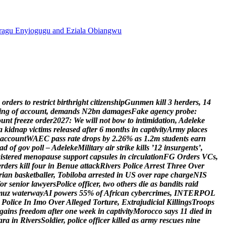
agu Enyiogugu and Eziala Obiangwu
o
r
d
e
r
s
t
o
r
e
s
t
r
i
c
t
b
i
r
t
h
r
i
g
h
t
c
i
t
i
z
e
n
s
h
i
p
G
u
n
m
e
n
k
i
l
l
3
h
e
r
d
e
r
s
,
1
4
i
n
g
o
f
a
c
c
o
u
n
t
,
d
e
m
a
n
d
s
N
2
b
n
d
a
m
a
g
e
s
F
a
k
e
a
g
e
n
c
y
p
r
o
b
e
:
o
u
n
t
f
r
e
e
z
e
o
r
d
e
r
2
0
2
7
:
W
e
w
i
l
l
n
o
t
b
o
w
t
o
i
n
t
i
m
i
d
a
t
i
o
n
,
A
d
e
l
e
k
e
a
k
i
d
n
a
p
v
i
c
t
i
m
s
r
e
l
e
a
s
e
d
a
f
t
e
r
6
m
o
n
t
h
s
i
n
c
a
p
t
i
v
i
t
y
A
r
m
y
p
l
a
c
e
s
a
c
c
o
u
n
t
W
A
E
C
p
a
s
s
r
a
t
e
d
r
o
p
s
b
y
2
.
2
6
%
a
s
1
.
2
m
s
t
u
d
e
n
t
s
e
a
r
n
a
d
o
f
g
o
v
p
o
l
l
–
A
d
e
l
e
k
e
M
i
l
i
t
a
r
y
a
i
r
s
t
r
i
k
e
k
i
l
l
s
’
1
2
i
n
s
u
r
g
e
n
t
s
’
,
g
i
s
t
e
r
e
d
m
e
n
o
p
a
u
s
e
s
u
p
p
o
r
t
c
a
p
s
u
l
e
s
i
n
c
i
r
c
u
l
a
t
i
o
n
F
G
O
r
d
e
r
s
V
C
s
,
e
r
d
e
r
s
k
i
l
l
f
o
u
r
i
n
B
e
n
u
e
a
t
t
a
c
k
R
i
v
e
r
s
P
o
l
i
c
e
A
r
r
e
s
t
T
h
r
e
e
O
v
e
r
r
i
a
n
b
a
s
k
e
t
b
a
l
l
e
r
,
T
o
b
i
l
o
b
a
a
r
r
e
s
t
e
d
i
n
U
S
o
v
e
r
r
a
p
e
c
h
a
r
g
e
N
I
S
o
r
s
e
n
i
o
r
l
a
w
y
e
r
s
P
o
l
i
c
e
o
f
f
i
c
e
r
,
t
w
o
o
t
h
e
r
s
d
i
e
a
s
b
a
n
d
i
t
s
r
a
i
d
m
u
z
w
a
t
e
r
w
a
y
A
I
p
o
w
e
r
s
5
5
%
o
f
A
f
r
i
c
a
n
c
y
b
e
r
c
r
i
m
e
s
,
I
N
T
E
R
P
O
L
P
o
l
i
c
e
I
n
I
m
o
O
v
e
r
A
l
l
e
g
e
d
T
o
r
t
u
r
e
,
E
x
t
r
a
j
u
d
i
c
i
a
l
K
i
l
l
i
n
g
s
T
r
o
o
p
s
g
a
i
n
s
f
r
e
e
d
o
m
a
f
t
e
r
o
n
e
w
e
e
k
i
n
c
a
p
t
i
v
i
t
y
M
o
r
o
c
c
o
s
a
y
s
1
1
d
i
e
d
i
n
a
r
a
i
n
R
i
v
e
r
s
S
o
l
d
i
e
r
,
p
o
l
i
c
e
o
f
f
i
c
e
r
k
i
l
l
e
d
a
s
a
r
m
y
r
e
s
c
u
e
s
n
i
n
e