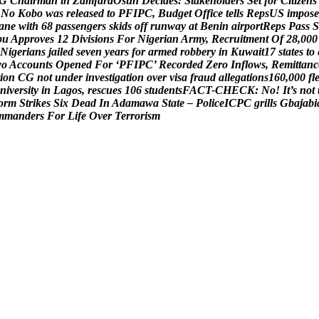
G
C
h
a
i
r
m
a
n
i
n
Z
a
m
f
a
r
a
O
s
u
n
D
e
c
i
d
e
s
:
S
t
a
k
e
h
o
l
d
e
r
s
S
e
t
f
o
r
C
i
t
i
z
e
n
s
N
o
K
o
b
o
w
a
s
r
e
l
e
a
s
e
d
t
o
P
F
I
P
C
,
B
u
d
g
e
t
O
f
f
i
c
e
t
e
l
l
s
R
e
p
s
U
S
i
m
p
o
s
e
a
n
e
w
i
t
h
6
8
p
a
s
s
e
n
g
e
r
s
s
k
i
d
s
o
f
f
r
u
n
w
a
y
a
t
B
e
n
i
n
a
i
r
p
o
r
t
R
e
p
s
P
a
s
s
S
b
u
A
p
p
r
o
v
e
s
1
2
D
i
v
i
s
i
o
n
s
F
o
r
N
i
g
e
r
i
a
n
A
r
m
y
,
R
e
c
r
u
i
t
m
e
n
t
O
f
2
8
,
0
0
0
N
i
g
e
r
i
a
n
s
j
a
i
l
e
d
s
e
v
e
n
y
e
a
r
s
f
o
r
a
r
m
e
d
r
o
b
b
e
r
y
i
n
K
u
w
a
i
t
1
7
s
t
a
t
e
s
t
o
w
o
A
c
c
o
u
n
t
s
O
p
e
n
e
d
F
o
r
‘
P
F
I
P
C
’
R
e
c
o
r
d
e
d
Z
e
r
o
I
n
f
l
o
w
s
,
R
e
m
i
t
t
a
n
c
i
o
n
C
G
n
o
t
u
n
d
e
r
i
n
v
e
s
t
i
g
a
t
i
o
n
o
v
e
r
v
i
s
a
f
r
a
u
d
a
l
l
e
g
a
t
i
o
n
s
1
6
0
,
0
0
0
f
l
n
i
v
e
r
s
i
t
y
i
n
L
a
g
o
s
,
r
e
s
c
u
e
s
1
0
6
s
t
u
d
e
n
t
s
F
A
C
T
-
C
H
E
C
K
:
N
o
!
I
t
’
s
n
o
t
o
r
m
S
t
r
i
k
e
s
S
i
x
D
e
a
d
I
n
A
d
a
m
a
w
a
S
t
a
t
e
–
P
o
l
i
c
e
I
C
P
C
g
r
i
l
l
s
G
b
a
j
a
b
i
m
m
a
n
d
e
r
s
F
o
r
L
i
f
e
O
v
e
r
T
e
r
r
o
r
i
s
m