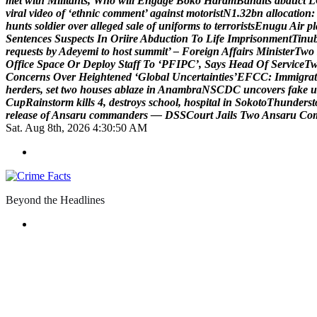
m
e
t
w
i
t
h
M
i
l
i
t
a
n
t
s
,
W
h
o
w
i
l
l
E
n
g
a
g
e
B
o
k
o
H
a
r
a
m
B
a
n
d
i
t
s
a
b
d
u
c
t
L
v
i
r
a
l
v
i
d
e
o
o
f
‘
e
t
h
n
i
c
c
o
m
m
e
n
t
’
a
g
a
i
n
s
t
m
o
t
o
r
i
s
t
N
1
.
3
2
b
n
a
l
l
o
c
a
t
i
o
n
:
h
u
n
t
s
s
o
l
d
i
e
r
o
v
e
r
a
l
l
e
g
e
d
s
a
l
e
o
f
u
n
i
f
o
r
m
s
t
o
t
e
r
r
o
r
i
s
t
s
E
n
u
g
u
A
i
r
p
l
S
e
n
t
e
n
c
e
s
S
u
s
p
e
c
t
s
I
n
O
r
i
i
r
e
A
b
d
u
c
t
i
o
n
T
o
L
i
f
e
I
m
p
r
i
s
o
n
m
e
n
t
T
i
n
u
r
e
q
u
e
s
t
s
b
y
A
d
e
y
e
m
i
t
o
h
o
s
t
s
u
m
m
i
t
’
–
F
o
r
e
i
g
n
A
f
f
a
i
r
s
M
i
n
i
s
t
e
r
T
w
o
O
f
f
i
c
e
S
p
a
c
e
O
r
D
e
p
l
o
y
S
t
a
f
f
T
o
‘
P
F
I
P
C
’
,
S
a
y
s
H
e
a
d
O
f
S
e
r
v
i
c
e
T
C
o
n
c
e
r
n
s
O
v
e
r
H
e
i
g
h
t
e
n
e
d
‘
G
l
o
b
a
l
U
n
c
e
r
t
a
i
n
t
i
e
s
’
E
F
C
C
:
I
m
m
i
g
r
a
t
h
e
r
d
e
r
s
,
s
e
t
t
w
o
h
o
u
s
e
s
a
b
l
a
z
e
i
n
A
n
a
m
b
r
a
N
S
C
D
C
u
n
c
o
v
e
r
s
f
a
k
e
u
C
u
p
R
a
i
n
s
t
o
r
m
k
i
l
l
s
4
,
d
e
s
t
r
o
y
s
s
c
h
o
o
l
,
h
o
s
p
i
t
a
l
i
n
S
o
k
o
t
o
T
h
u
n
d
e
r
s
t
r
e
l
e
a
s
e
o
f
A
n
s
a
r
u
c
o
m
m
a
n
d
e
r
s
—
D
S
S
C
o
u
r
t
J
a
i
l
s
T
w
o
A
n
s
a
r
u
C
o
Sat. Aug 8th, 2026
4:30:51 AM
Beyond the Headlines