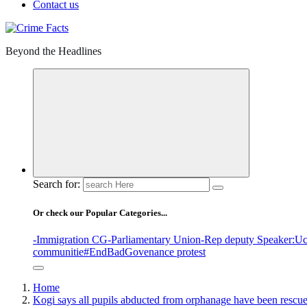
Contact us
Beyond the Headlines
Search for:
Or check our Popular Categories...
-Immigration CG
-Parliamentary Union
-Rep deputy Speaker
:Uc
communitie
#EndBadGovenance protest
Home
Kogi says all pupils abducted from orphanage have been rescu