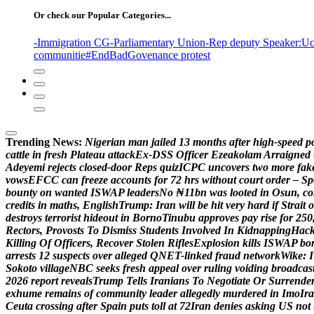
Or check our Popular Categories...
-Immigration CG
-Parliamentary Union
-Rep deputy Speaker
:Uc
communitie
#EndBadGovenance protest
Trending News:
N
i
g
e
r
i
a
n
m
a
n
j
a
i
l
e
d
1
3
m
o
n
t
h
s
a
f
t
e
r
h
i
g
h
-
s
p
e
e
d
p
c
a
t
t
l
e
i
n
f
r
e
s
h
P
l
a
t
e
a
u
a
t
t
a
c
k
E
x
-
D
S
S
O
f
f
i
c
e
r
E
z
e
a
k
o
l
a
m
A
r
r
a
i
g
n
e
d
A
d
e
y
e
m
i
r
e
j
e
c
t
s
c
l
o
s
e
d
-
d
o
o
r
R
e
p
s
q
u
i
z
I
C
P
C
u
n
c
o
v
e
r
s
t
w
o
m
o
r
e
f
a
k
v
o
w
s
E
F
C
C
c
a
n
f
r
e
e
z
e
a
c
c
o
u
n
t
s
f
o
r
7
2
h
r
s
w
i
t
h
o
u
t
c
o
u
r
t
o
r
d
e
r
–
S
p
b
o
u
n
t
y
o
n
w
a
n
t
e
d
I
S
W
A
P
l
e
a
d
e
r
s
N
o
₦
1
1
b
n
w
a
s
l
o
o
t
e
d
i
n
O
s
u
n
,
c
o
c
r
e
d
i
t
s
i
n
m
a
t
h
s
,
E
n
g
l
i
s
h
T
r
u
m
p
:
I
r
a
n
w
i
l
l
b
e
h
i
t
v
e
r
y
h
a
r
d
i
f
S
t
r
a
i
t
o
d
e
s
t
r
o
y
s
t
e
r
r
o
r
i
s
t
h
i
d
e
o
u
t
i
n
B
o
r
n
o
T
i
n
u
b
u
a
p
p
r
o
v
e
s
p
a
y
r
i
s
e
f
o
r
2
5
0
R
e
c
t
o
r
s
,
P
r
o
v
o
s
t
s
T
o
D
i
s
m
i
s
s
S
t
u
d
e
n
t
s
I
n
v
o
l
v
e
d
I
n
K
i
d
n
a
p
p
i
n
g
H
a
c
K
i
l
l
i
n
g
O
f
O
f
f
i
c
e
r
s
,
R
e
c
o
v
e
r
S
t
o
l
e
n
R
i
f
l
e
s
E
x
p
l
o
s
i
o
n
k
i
l
l
s
I
S
W
A
P
b
o
a
r
r
e
s
t
s
1
2
s
u
s
p
e
c
t
s
o
v
e
r
a
l
l
e
g
e
d
Q
N
E
T
-
l
i
n
k
e
d
f
r
a
u
d
n
e
t
w
o
r
k
W
i
k
e
:
I
S
o
k
o
t
o
v
i
l
l
a
g
e
N
B
C
s
e
e
k
s
f
r
e
s
h
a
p
p
e
a
l
o
v
e
r
r
u
l
i
n
g
v
o
i
d
i
n
g
b
r
o
a
d
c
a
s
2
0
2
6
r
e
p
o
r
t
r
e
v
e
a
l
s
T
r
u
m
p
T
e
l
l
s
I
r
a
n
i
a
n
s
T
o
N
e
g
o
t
i
a
t
e
O
r
S
u
r
r
e
n
d
e
e
x
h
u
m
e
r
e
m
a
i
n
s
o
f
c
o
m
m
u
n
i
t
y
l
e
a
d
e
r
a
l
l
e
g
e
d
l
y
m
u
r
d
e
r
e
d
i
n
I
m
o
I
r
a
C
e
u
t
a
c
r
o
s
s
i
n
g
a
f
t
e
r
S
p
a
i
n
p
u
t
s
t
o
l
l
a
t
7
2
I
r
a
n
d
e
n
i
e
s
a
s
k
i
n
g
U
S
n
o
t