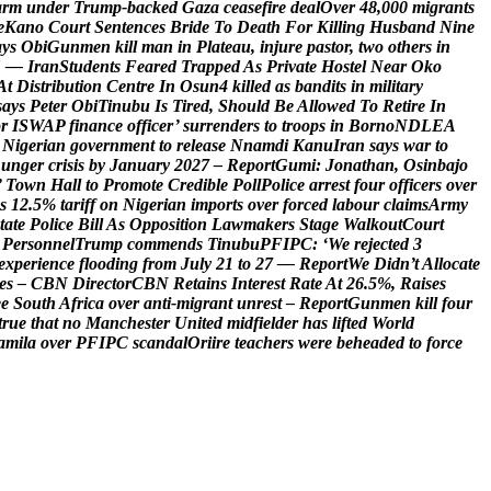
a
r
m
u
n
d
e
r
T
r
u
m
p
-
b
a
c
k
e
d
G
a
z
a
c
e
a
s
e
f
i
r
e
d
e
a
l
O
v
e
r
4
8
,
0
0
0
m
i
g
r
a
n
t
s
e
K
a
n
o
C
o
u
r
t
S
e
n
t
e
n
c
e
s
B
r
i
d
e
T
o
D
e
a
t
h
F
o
r
K
i
l
l
i
n
g
H
u
s
b
a
n
d
N
i
n
e
a
y
s
O
b
i
G
u
n
m
e
n
k
i
l
l
m
a
n
i
n
P
l
a
t
e
a
u
,
i
n
j
u
r
e
p
a
s
t
o
r
,
t
w
o
o
t
h
e
r
s
i
n
S
—
I
r
a
n
S
t
u
d
e
n
t
s
F
e
a
r
e
d
T
r
a
p
p
e
d
A
s
P
r
i
v
a
t
e
H
o
s
t
e
l
N
e
a
r
O
k
o
A
t
D
i
s
t
r
i
b
u
t
i
o
n
C
e
n
t
r
e
I
n
O
s
u
n
4
k
i
l
l
e
d
a
s
b
a
n
d
i
t
s
i
n
m
i
l
i
t
a
r
y
s
a
y
s
P
e
t
e
r
O
b
i
T
i
n
u
b
u
I
s
T
i
r
e
d
,
S
h
o
u
l
d
B
e
A
l
l
o
w
e
d
T
o
R
e
t
i
r
e
I
n
o
r
I
S
W
A
P
f
i
n
a
n
c
e
o
f
f
i
c
e
r
’
s
u
r
r
e
n
d
e
r
s
t
o
t
r
o
o
p
s
i
n
B
o
r
n
o
N
D
L
E
A
N
i
g
e
r
i
a
n
g
o
v
e
r
n
m
e
n
t
t
o
r
e
l
e
a
s
e
N
n
a
m
d
i
K
a
n
u
I
r
a
n
s
a
y
s
w
a
r
t
o
h
u
n
g
e
r
c
r
i
s
i
s
b
y
J
a
n
u
a
r
y
2
0
2
7
–
R
e
p
o
r
t
G
u
m
i
:
J
o
n
a
t
h
a
n
,
O
s
i
n
b
a
j
o
’
T
o
w
n
H
a
l
l
t
o
P
r
o
m
o
t
e
C
r
e
d
i
b
l
e
P
o
l
l
P
o
l
i
c
e
a
r
r
e
s
t
f
o
u
r
o
f
f
i
c
e
r
s
o
v
e
r
s
1
2
.
5
%
t
a
r
i
f
f
o
n
N
i
g
e
r
i
a
n
i
m
p
o
r
t
s
o
v
e
r
f
o
r
c
e
d
l
a
b
o
u
r
c
l
a
i
m
s
A
r
m
y
t
a
t
e
P
o
l
i
c
e
B
i
l
l
A
s
O
p
p
o
s
i
t
i
o
n
L
a
w
m
a
k
e
r
s
S
t
a
g
e
W
a
l
k
o
u
t
C
o
u
r
t
P
e
r
s
o
n
n
e
l
T
r
u
m
p
c
o
m
m
e
n
d
s
T
i
n
u
b
u
P
F
I
P
C
:
‘
W
e
r
e
j
e
c
t
e
d
3
e
x
p
e
r
i
e
n
c
e
f
l
o
o
d
i
n
g
f
r
o
m
J
u
l
y
2
1
t
o
2
7
—
R
e
p
o
r
t
W
e
D
i
d
n
’
t
A
l
l
o
c
a
t
e
e
s
–
C
B
N
D
i
r
e
c
t
o
r
C
B
N
R
e
t
a
i
n
s
I
n
t
e
r
e
s
t
R
a
t
e
A
t
2
6
.
5
%
,
R
a
i
s
e
s
e
e
S
o
u
t
h
A
f
r
i
c
a
o
v
e
r
a
n
t
i
-
m
i
g
r
a
n
t
u
n
r
e
s
t
–
R
e
p
o
r
t
G
u
n
m
e
n
k
i
l
l
f
o
u
r
t
r
u
e
t
h
a
t
n
o
M
a
n
c
h
e
s
t
e
r
U
n
i
t
e
d
m
i
d
f
i
e
l
d
e
r
h
a
s
l
i
f
t
e
d
W
o
r
l
d
a
m
i
l
a
o
v
e
r
P
F
I
P
C
s
c
a
n
d
a
l
O
r
i
i
r
e
t
e
a
c
h
e
r
s
w
e
r
e
b
e
h
e
a
d
e
d
t
o
f
o
r
c
e