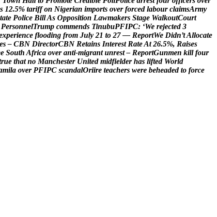
’
T
o
w
n
H
a
l
l
t
o
P
r
o
m
o
t
e
C
r
e
d
i
b
l
e
P
o
l
l
P
o
l
i
c
e
a
r
r
e
s
t
f
o
u
r
o
f
f
i
c
e
r
s
o
v
e
r
s
1
2
.
5
%
t
a
r
i
f
f
o
n
N
i
g
e
r
i
a
n
i
m
p
o
r
t
s
o
v
e
r
f
o
r
c
e
d
l
a
b
o
u
r
c
l
a
i
m
s
A
r
m
y
t
a
t
e
P
o
l
i
c
e
B
i
l
l
A
s
O
p
p
o
s
i
t
i
o
n
L
a
w
m
a
k
e
r
s
S
t
a
g
e
W
a
l
k
o
u
t
C
o
u
r
t
P
e
r
s
o
n
n
e
l
T
r
u
m
p
c
o
m
m
e
n
d
s
T
i
n
u
b
u
P
F
I
P
C
:
‘
W
e
r
e
j
e
c
t
e
d
3
e
x
p
e
r
i
e
n
c
e
f
l
o
o
d
i
n
g
f
r
o
m
J
u
l
y
2
1
t
o
2
7
—
R
e
p
o
r
t
W
e
D
i
d
n
’
t
A
l
l
o
c
a
t
e
e
s
–
C
B
N
D
i
r
e
c
t
o
r
C
B
N
R
e
t
a
i
n
s
I
n
t
e
r
e
s
t
R
a
t
e
A
t
2
6
.
5
%
,
R
a
i
s
e
s
e
e
S
o
u
t
h
A
f
r
i
c
a
o
v
e
r
a
n
t
i
-
m
i
g
r
a
n
t
u
n
r
e
s
t
–
R
e
p
o
r
t
G
u
n
m
e
n
k
i
l
l
f
o
u
r
t
r
u
e
t
h
a
t
n
o
M
a
n
c
h
e
s
t
e
r
U
n
i
t
e
d
m
i
d
f
i
e
l
d
e
r
h
a
s
l
i
f
t
e
d
W
o
r
l
d
a
m
i
l
a
o
v
e
r
P
F
I
P
C
s
c
a
n
d
a
l
O
r
i
i
r
e
t
e
a
c
h
e
r
s
w
e
r
e
b
e
h
e
a
d
e
d
t
o
f
o
r
c
e