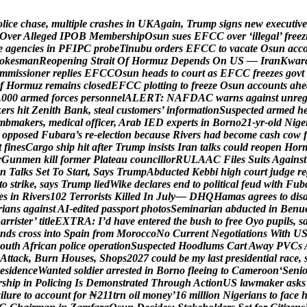
o
l
i
c
e
c
h
a
s
e
,
m
u
l
t
i
p
l
e
c
r
a
s
h
e
s
i
n
U
K
A
g
a
i
n
,
T
r
u
m
p
s
i
g
n
s
n
e
w
e
x
e
c
u
t
i
v
e
O
v
e
r
A
l
l
e
g
e
d
I
P
O
B
M
e
m
b
e
r
s
h
i
p
O
s
u
n
s
u
e
s
E
F
C
C
o
v
e
r
‘
i
l
l
e
g
a
l
’
f
r
e
e
z
e
a
g
e
n
c
i
e
s
i
n
P
F
I
P
C
p
r
o
b
e
T
i
n
u
b
u
o
r
d
e
r
s
E
F
C
C
t
o
v
a
c
a
t
e
O
s
u
n
a
c
c
o
k
e
s
m
a
n
R
e
o
p
e
n
i
n
g
S
t
r
a
i
t
O
f
H
o
r
m
u
z
D
e
p
e
n
d
s
O
n
U
S
—
I
r
a
n
K
w
a
r
m
m
i
s
s
i
o
n
e
r
r
e
p
l
i
e
s
E
F
C
C
O
s
u
n
h
e
a
d
s
t
o
c
o
u
r
t
a
s
E
F
C
C
f
r
e
e
z
e
s
g
o
v
t
f
H
o
r
m
u
z
r
e
m
a
i
n
s
c
l
o
s
e
d
E
F
C
C
p
l
o
t
t
i
n
g
t
o
f
r
e
e
z
e
O
s
u
n
a
c
c
o
u
n
t
s
a
h
e
,
0
0
0
a
r
m
e
d
f
o
r
c
e
s
p
e
r
s
o
n
n
e
l
A
L
E
R
T
:
N
A
F
D
A
C
w
a
r
n
s
a
g
a
i
n
s
t
u
n
r
e
k
e
r
s
h
i
t
Z
e
n
i
t
h
B
a
n
k
,
s
t
e
a
l
c
u
s
t
o
m
e
r
s
’
i
n
f
o
r
m
a
t
i
o
n
S
u
s
p
e
c
t
e
d
a
r
m
e
d
h
m
b
m
a
k
e
r
s
,
m
e
d
i
c
a
l
o
f
f
i
c
e
r
,
A
r
a
b
I
E
D
e
x
p
e
r
t
s
i
n
B
o
r
n
o
2
1
-
y
r
-
o
l
d
N
i
g
e
o
p
p
o
s
e
d
F
u
b
a
r
a
’
s
r
e
-
e
l
e
c
t
i
o
n
b
e
c
a
u
s
e
R
i
v
e
r
s
h
a
d
b
e
c
o
m
e
c
a
s
h
c
o
w
f
t
f
i
n
e
s
C
a
r
g
o
s
h
i
p
h
i
t
a
f
t
e
r
T
r
u
m
p
i
n
s
i
s
t
s
I
r
a
n
t
a
l
k
s
c
o
u
l
d
r
e
o
p
e
n
H
o
r
r
G
u
n
m
e
n
k
i
l
l
f
o
r
m
e
r
P
l
a
t
e
a
u
c
o
u
n
c
i
l
l
o
r
R
U
L
A
A
C
F
i
l
e
s
S
u
i
t
s
A
g
a
i
n
s
t
n
T
a
l
k
s
S
e
t
T
o
S
t
a
r
t
,
S
a
y
s
T
r
u
m
p
A
b
d
u
c
t
e
d
K
e
b
b
i
h
i
g
h
c
o
u
r
t
j
u
d
g
e
r
e
t
o
s
t
r
i
k
e
,
s
a
y
s
T
r
u
m
p
l
i
e
d
W
i
k
e
d
e
c
l
a
r
e
s
e
n
d
t
o
p
o
l
i
t
i
c
a
l
f
e
u
d
w
i
t
h
F
u
b
e
s
i
n
R
i
v
e
r
s
1
0
2
T
e
r
r
o
r
i
s
t
s
K
i
l
l
e
d
I
n
J
u
l
y
—
D
H
Q
H
a
m
a
s
a
g
r
e
e
s
t
o
d
i
s
r
i
a
n
s
a
g
a
i
n
s
t
A
I
-
e
d
i
t
e
d
p
a
s
s
p
o
r
t
p
h
o
t
o
s
S
e
m
i
n
a
r
i
a
n
a
b
d
u
c
t
e
d
i
n
B
e
n
u
B
a
r
r
i
s
t
e
r
’
t
i
t
l
e
E
X
T
R
A
:
I
’
d
h
a
v
e
e
n
t
e
r
e
d
t
h
e
b
u
s
h
t
o
f
r
e
e
O
y
o
p
u
p
i
l
s
,
s
n
d
s
c
r
o
s
s
i
n
t
o
S
p
a
i
n
f
r
o
m
M
o
r
o
c
c
o
N
o
C
u
r
r
e
n
t
N
e
g
o
t
i
a
t
i
o
n
s
W
i
t
h
U
o
u
t
h
A
f
r
i
c
a
n
p
o
l
i
c
e
o
p
e
r
a
t
i
o
n
S
u
s
p
e
c
t
e
d
H
o
o
d
l
u
m
s
C
a
r
t
A
w
a
y
P
V
C
s
A
t
t
a
c
k
,
B
u
r
n
H
o
u
s
e
s
,
S
h
o
p
s
2
0
2
7
c
o
u
l
d
b
e
m
y
l
a
s
t
p
r
e
s
i
d
e
n
t
i
a
l
r
a
c
e
,
e
s
i
d
e
n
c
e
W
a
n
t
e
d
s
o
l
d
i
e
r
a
r
r
e
s
t
e
d
i
n
B
o
r
n
o
f
l
e
e
i
n
g
t
o
C
a
m
e
r
o
o
n
‘
S
e
n
i
r
s
h
i
p
i
n
P
o
l
i
c
i
n
g
I
s
D
e
m
o
n
s
t
r
a
t
e
d
T
h
r
o
u
g
h
A
c
t
i
o
n
U
S
l
a
w
m
a
k
e
r
a
s
k
s
a
i
l
u
r
e
t
o
a
c
c
o
u
n
t
f
o
r
₦
2
1
1
t
r
n
o
i
l
m
o
n
e
y
’
1
6
m
i
l
l
i
o
n
N
i
g
e
r
i
a
n
s
t
o
f
a
c
e