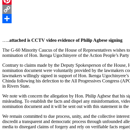
Pinterest
Copy
Link
Share
…..
attached is CCTV video evidence of Philip Agbese signing
The G-60 Minority Caucus of the House of Representatives wishes to ca
nomination of Hon. Ikenga Ugochinyere of the Action People’s Party 
Contrary to claims made by the Deputy Spokesperson of the House, Hon
nomination document were voluntarily provided by the lawmakers con
lawmakers willingly signed in support of Hon. Ikenga Ugochinyere’s n
Chinda following his defection to the All Progressives Congress (AP
in Rivers State.
We note with concern the allegation by Hon. Philip Agbese that his si
misleading. To establish the facts and dispel any misinformation, vi
nomination document and it will be sent out with this statement in the 
We remain committed to due process, unity, and the collective interes
discredit a transparent and democratic process through unfounded all
media to disregard claims of forgery and rely on verifiable facts rega