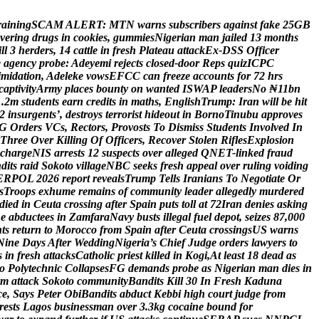
r
a
i
n
i
n
g
S
C
A
M
A
L
E
R
T
:
M
T
N
w
a
r
n
s
s
u
b
s
c
r
i
b
e
r
s
a
g
a
i
n
s
t
f
a
k
e
2
5
G
B
v
e
r
i
n
g
d
r
u
g
s
i
n
c
o
o
k
i
e
s
,
g
u
m
m
i
e
s
N
i
g
e
r
i
a
n
m
a
n
j
a
i
l
e
d
1
3
m
o
n
t
h
s
i
l
l
3
h
e
r
d
e
r
s
,
1
4
c
a
t
t
l
e
i
n
f
r
e
s
h
P
l
a
t
e
a
u
a
t
t
a
c
k
E
x
-
D
S
S
O
f
f
i
c
e
r
e
a
g
e
n
c
y
p
r
o
b
e
:
A
d
e
y
e
m
i
r
e
j
e
c
t
s
c
l
o
s
e
d
-
d
o
o
r
R
e
p
s
q
u
i
z
I
C
P
C
i
m
i
d
a
t
i
o
n
,
A
d
e
l
e
k
e
v
o
w
s
E
F
C
C
c
a
n
f
r
e
e
z
e
a
c
c
o
u
n
t
s
f
o
r
7
2
h
r
s
c
a
p
t
i
v
i
t
y
A
r
m
y
p
l
a
c
e
s
b
o
u
n
t
y
o
n
w
a
n
t
e
d
I
S
W
A
P
l
e
a
d
e
r
s
N
o
₦
1
1
b
n
1
.
2
m
s
t
u
d
e
n
t
s
e
a
r
n
c
r
e
d
i
t
s
i
n
m
a
t
h
s
,
E
n
g
l
i
s
h
T
r
u
m
p
:
I
r
a
n
w
i
l
l
b
e
h
i
t
2
i
n
s
u
r
g
e
n
t
s
’
,
d
e
s
t
r
o
y
s
t
e
r
r
o
r
i
s
t
h
i
d
e
o
u
t
i
n
B
o
r
n
o
T
i
n
u
b
u
a
p
p
r
o
v
e
s
G
O
r
d
e
r
s
V
C
s
,
R
e
c
t
o
r
s
,
P
r
o
v
o
s
t
s
T
o
D
i
s
m
i
s
s
S
t
u
d
e
n
t
s
I
n
v
o
l
v
e
d
I
n
T
h
r
e
e
O
v
e
r
K
i
l
l
i
n
g
O
f
O
f
f
i
c
e
r
s
,
R
e
c
o
v
e
r
S
t
o
l
e
n
R
i
f
l
e
s
E
x
p
l
o
s
i
o
n
c
h
a
r
g
e
N
I
S
a
r
r
e
s
t
s
1
2
s
u
s
p
e
c
t
s
o
v
e
r
a
l
l
e
g
e
d
Q
N
E
T
-
l
i
n
k
e
d
f
r
a
u
d
n
d
i
t
s
r
a
i
d
S
o
k
o
t
o
v
i
l
l
a
g
e
N
B
C
s
e
e
k
s
f
r
e
s
h
a
p
p
e
a
l
o
v
e
r
r
u
l
i
n
g
v
o
i
d
i
n
g
E
R
P
O
L
2
0
2
6
r
e
p
o
r
t
r
e
v
e
a
l
s
T
r
u
m
p
T
e
l
l
s
I
r
a
n
i
a
n
s
T
o
N
e
g
o
t
i
a
t
e
O
r
s
T
r
o
o
p
s
e
x
h
u
m
e
r
e
m
a
i
n
s
o
f
c
o
m
m
u
n
i
t
y
l
e
a
d
e
r
a
l
l
e
g
e
d
l
y
m
u
r
d
e
r
e
d
d
i
e
d
i
n
C
e
u
t
a
c
r
o
s
s
i
n
g
a
f
t
e
r
S
p
a
i
n
p
u
t
s
t
o
l
l
a
t
7
2
I
r
a
n
d
e
n
i
e
s
a
s
k
i
n
g
n
e
a
b
d
u
c
t
e
e
s
i
n
Z
a
m
f
a
r
a
N
a
v
y
b
u
s
t
s
i
l
l
e
g
a
l
f
u
e
l
d
e
p
o
t
,
s
e
i
z
e
s
8
7
,
0
0
0
n
t
s
r
e
t
u
r
n
t
o
M
o
r
o
c
c
o
f
r
o
m
S
p
a
i
n
a
f
t
e
r
C
e
u
t
a
c
r
o
s
s
i
n
g
s
U
S
w
a
r
n
s
N
i
n
e
D
a
y
s
A
f
t
e
r
W
e
d
d
i
n
g
N
i
g
e
r
i
a
’
s
C
h
i
e
f
J
u
d
g
e
o
r
d
e
r
s
l
a
w
y
e
r
s
t
o
s
i
n
f
r
e
s
h
a
t
t
a
c
k
s
C
a
t
h
o
l
i
c
p
r
i
e
s
t
k
i
l
l
e
d
i
n
K
o
g
i
,
A
t
l
e
a
s
t
1
8
d
e
a
d
a
s
o
P
o
l
y
t
e
c
h
n
i
c
C
o
l
l
a
p
s
e
s
F
G
d
e
m
a
n
d
s
p
r
o
b
e
a
s
N
i
g
e
r
i
a
n
m
a
n
d
i
e
s
i
n
m
a
t
t
a
c
k
S
o
k
o
t
o
c
o
m
m
u
n
i
t
y
B
a
n
d
i
t
s
K
i
l
l
3
0
I
n
F
r
e
s
h
K
a
d
u
n
a
c
e
,
S
a
y
s
P
e
t
e
r
O
b
i
B
a
n
d
i
t
s
a
b
d
u
c
t
K
e
b
b
i
h
i
g
h
c
o
u
r
t
j
u
d
g
e
f
r
o
m
r
e
s
t
s
L
a
g
o
s
b
u
s
i
n
e
s
s
m
a
n
o
v
e
r
3
.
3
k
g
c
o
c
a
i
n
e
b
o
u
n
d
f
o
r