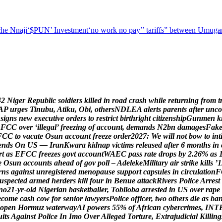
he Nnaji
‘$PUN’ Investment
‘no work no pay’
’ tariffs
” between Umugar
4
2
N
i
g
e
r
R
e
p
u
b
l
i
c
s
o
l
d
i
e
r
s
k
i
l
l
e
d
i
n
r
o
a
d
c
r
a
s
h
w
h
i
l
e
r
e
t
u
r
n
i
n
g
f
r
o
m
t
A
P
u
r
g
e
s
T
i
n
u
b
u
,
A
t
i
k
u
,
O
b
i
,
o
t
h
e
r
s
N
D
L
E
A
a
l
e
r
t
s
p
a
r
e
n
t
s
a
f
t
e
r
u
n
c
o
s
i
g
n
s
n
e
w
e
x
e
c
u
t
i
v
e
o
r
d
e
r
s
t
o
r
e
s
t
r
i
c
t
b
i
r
t
h
r
i
g
h
t
c
i
t
i
z
e
n
s
h
i
p
G
u
n
m
e
n
k
E
F
C
C
o
v
e
r
‘
i
l
l
e
g
a
l
’
f
r
e
e
z
i
n
g
o
f
a
c
c
o
u
n
t
,
d
e
m
a
n
d
s
N
2
b
n
d
a
m
a
g
e
s
F
a
k
F
C
C
t
o
v
a
c
a
t
e
O
s
u
n
a
c
c
o
u
n
t
f
r
e
e
z
e
o
r
d
e
r
2
0
2
7
:
W
e
w
i
l
l
n
o
t
b
o
w
t
o
i
n
t
e
n
d
s
O
n
U
S
—
I
r
a
n
K
w
a
r
a
k
i
d
n
a
p
v
i
c
t
i
m
s
r
e
l
e
a
s
e
d
a
f
t
e
r
6
m
o
n
t
h
s
i
n
r
t
a
s
E
F
C
C
f
r
e
e
z
e
s
g
o
v
t
a
c
c
o
u
n
t
W
A
E
C
p
a
s
s
r
a
t
e
d
r
o
p
s
b
y
2
.
2
6
%
a
s
e
O
s
u
n
a
c
c
o
u
n
t
s
a
h
e
a
d
o
f
g
o
v
p
o
l
l
–
A
d
e
l
e
k
e
M
i
l
i
t
a
r
y
a
i
r
s
t
r
i
k
e
k
i
l
l
s
’
1
r
n
s
a
g
a
i
n
s
t
u
n
r
e
g
i
s
t
e
r
e
d
m
e
n
o
p
a
u
s
e
s
u
p
p
o
r
t
c
a
p
s
u
l
e
s
i
n
c
i
r
c
u
l
a
t
i
o
n
F
u
s
p
e
c
t
e
d
a
r
m
e
d
h
e
r
d
e
r
s
k
i
l
l
f
o
u
r
i
n
B
e
n
u
e
a
t
t
a
c
k
R
i
v
e
r
s
P
o
l
i
c
e
A
r
r
e
s
t
n
o
2
1
-
y
r
-
o
l
d
N
i
g
e
r
i
a
n
b
a
s
k
e
t
b
a
l
l
e
r
,
T
o
b
i
l
o
b
a
a
r
r
e
s
t
e
d
i
n
U
S
o
v
e
r
r
a
p
e
e
c
o
m
e
c
a
s
h
c
o
w
f
o
r
s
e
n
i
o
r
l
a
w
y
e
r
s
P
o
l
i
c
e
o
f
f
i
c
e
r
,
t
w
o
o
t
h
e
r
s
d
i
e
a
s
b
a
o
p
e
n
H
o
r
m
u
z
w
a
t
e
r
w
a
y
A
I
p
o
w
e
r
s
5
5
%
o
f
A
f
r
i
c
a
n
c
y
b
e
r
c
r
i
m
e
s
,
I
N
T
u
i
t
s
A
g
a
i
n
s
t
P
o
l
i
c
e
I
n
I
m
o
O
v
e
r
A
l
l
e
g
e
d
T
o
r
t
u
r
e
,
E
x
t
r
a
j
u
d
i
c
i
a
l
K
i
l
l
i
n
g