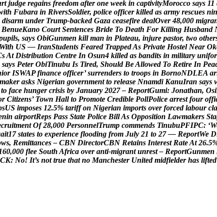
u
r
t
j
u
d
g
e
r
e
g
a
i
n
s
f
r
e
e
d
o
m
a
f
t
e
r
o
n
e
w
e
e
k
i
n
c
a
p
t
i
v
i
t
y
M
o
r
o
c
c
o
s
a
y
s
1
1
w
i
t
h
F
u
b
a
r
a
i
n
R
i
v
e
r
s
S
o
l
d
i
e
r
,
p
o
l
i
c
e
o
f
f
i
c
e
r
k
i
l
l
e
d
a
s
a
r
m
y
r
e
s
c
u
e
s
n
i
d
i
s
a
r
m
u
n
d
e
r
T
r
u
m
p
-
b
a
c
k
e
d
G
a
z
a
c
e
a
s
e
f
i
r
e
d
e
a
l
O
v
e
r
4
8
,
0
0
0
m
i
g
r
a
B
e
n
u
e
K
a
n
o
C
o
u
r
t
S
e
n
t
e
n
c
e
s
B
r
i
d
e
T
o
D
e
a
t
h
F
o
r
K
i
l
l
i
n
g
H
u
s
b
a
n
d
p
u
p
i
l
s
,
s
a
y
s
O
b
i
G
u
n
m
e
n
k
i
l
l
m
a
n
i
n
P
l
a
t
e
a
u
,
i
n
j
u
r
e
p
a
s
t
o
r
,
t
w
o
o
t
h
e
r
W
i
t
h
U
S
—
I
r
a
n
S
t
u
d
e
n
t
s
F
e
a
r
e
d
T
r
a
p
p
e
d
A
s
P
r
i
v
a
t
e
H
o
s
t
e
l
N
e
a
r
O
k
C
s
A
t
D
i
s
t
r
i
b
u
t
i
o
n
C
e
n
t
r
e
I
n
O
s
u
n
4
k
i
l
l
e
d
a
s
b
a
n
d
i
t
s
i
n
m
i
l
i
t
a
r
y
u
n
i
f
o
r
s
a
y
s
P
e
t
e
r
O
b
i
T
i
n
u
b
u
I
s
T
i
r
e
d
,
S
h
o
u
l
d
B
e
A
l
l
o
w
e
d
T
o
R
e
t
i
r
e
I
n
P
e
a
n
i
o
r
I
S
W
A
P
f
i
n
a
n
c
e
o
f
f
i
c
e
r
’
s
u
r
r
e
n
d
e
r
s
t
o
t
r
o
o
p
s
i
n
B
o
r
n
o
N
D
L
E
A
a
r
m
a
k
e
r
a
s
k
s
N
i
g
e
r
i
a
n
g
o
v
e
r
n
m
e
n
t
t
o
r
e
l
e
a
s
e
N
n
a
m
d
i
K
a
n
u
I
r
a
n
s
a
y
s
t
o
f
a
c
e
h
u
n
g
e
r
c
r
i
s
i
s
b
y
J
a
n
u
a
r
y
2
0
2
7
–
R
e
p
o
r
t
G
u
m
i
:
J
o
n
a
t
h
a
n
,
O
s
i
o
r
C
i
t
i
z
e
n
s
’
T
o
w
n
H
a
l
l
t
o
P
r
o
m
o
t
e
C
r
e
d
i
b
l
e
P
o
l
l
P
o
l
i
c
e
a
r
r
e
s
t
f
o
u
r
o
f
f
i
p
s
U
S
i
m
p
o
s
e
s
1
2
.
5
%
t
a
r
i
f
f
o
n
N
i
g
e
r
i
a
n
i
m
p
o
r
t
s
o
v
e
r
f
o
r
c
e
d
l
a
b
o
u
r
c
l
e
n
i
n
a
i
r
p
o
r
t
R
e
p
s
P
a
s
s
S
t
a
t
e
P
o
l
i
c
e
B
i
l
l
A
s
O
p
p
o
s
i
t
i
o
n
L
a
w
m
a
k
e
r
s
S
t
a
e
c
r
u
i
t
m
e
n
t
O
f
2
8
,
0
0
0
P
e
r
s
o
n
n
e
l
T
r
u
m
p
c
o
m
m
e
n
d
s
T
i
n
u
b
u
P
F
I
P
C
:
‘
W
w
a
i
t
1
7
s
t
a
t
e
s
t
o
e
x
p
e
r
i
e
n
c
e
f
l
o
o
d
i
n
g
f
r
o
m
J
u
l
y
2
1
t
o
2
7
—
R
e
p
o
r
t
W
e
D
o
w
s
,
R
e
m
i
t
t
a
n
c
e
s
–
C
B
N
D
i
r
e
c
t
o
r
C
B
N
R
e
t
a
i
n
s
I
n
t
e
r
e
s
t
R
a
t
e
A
t
2
6
.
5
1
6
0
,
0
0
0
f
l
e
e
S
o
u
t
h
A
f
r
i
c
a
o
v
e
r
a
n
t
i
-
m
i
g
r
a
n
t
u
n
r
e
s
t
–
R
e
p
o
r
t
G
u
n
m
e
n
C
K
:
N
o
!
I
t
’
s
n
o
t
t
r
u
e
t
h
a
t
n
o
M
a
n
c
h
e
s
t
e
r
U
n
i
t
e
d
m
i
d
f
i
e
l
d
e
r
h
a
s
l
i
f
t
e
d