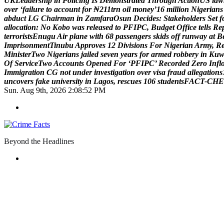
U
K
L
e
a
d
e
r
s
h
i
p
i
n
P
o
l
i
c
i
n
g
I
s
D
e
m
o
n
s
t
r
a
t
e
d
T
h
r
o
u
g
h
A
c
t
i
o
n
U
S
l
a
w
o
v
e
r
‘
f
a
i
l
u
r
e
t
o
a
c
c
o
u
n
t
f
o
r
₦
2
1
1
t
r
n
o
i
l
m
o
n
e
y
’
1
6
m
i
l
l
i
o
n
N
i
g
e
r
i
a
n
s
a
b
d
u
c
t
L
G
C
h
a
i
r
m
a
n
i
n
Z
a
m
f
a
r
a
O
s
u
n
D
e
c
i
d
e
s
:
S
t
a
k
e
h
o
l
d
e
r
s
S
e
t
f
a
l
l
o
c
a
t
i
o
n
:
N
o
K
o
b
o
w
a
s
r
e
l
e
a
s
e
d
t
o
P
F
I
P
C
,
B
u
d
g
e
t
O
f
f
i
c
e
t
e
l
l
s
R
e
t
e
r
r
o
r
i
s
t
s
E
n
u
g
u
A
i
r
p
l
a
n
e
w
i
t
h
6
8
p
a
s
s
e
n
g
e
r
s
s
k
i
d
s
o
f
f
r
u
n
w
a
y
a
t
B
I
m
p
r
i
s
o
n
m
e
n
t
T
i
n
u
b
u
A
p
p
r
o
v
e
s
1
2
D
i
v
i
s
i
o
n
s
F
o
r
N
i
g
e
r
i
a
n
A
r
m
y
,
R
M
i
n
i
s
t
e
r
T
w
o
N
i
g
e
r
i
a
n
s
j
a
i
l
e
d
s
e
v
e
n
y
e
a
r
s
f
o
r
a
r
m
e
d
r
o
b
b
e
r
y
i
n
K
u
O
f
S
e
r
v
i
c
e
T
w
o
A
c
c
o
u
n
t
s
O
p
e
n
e
d
F
o
r
‘
P
F
I
P
C
’
R
e
c
o
r
d
e
d
Z
e
r
o
I
n
f
l
I
m
m
i
g
r
a
t
i
o
n
C
G
n
o
t
u
n
d
e
r
i
n
v
e
s
t
i
g
a
t
i
o
n
o
v
e
r
v
i
s
a
f
r
a
u
d
a
l
l
e
g
a
t
i
o
n
s
u
n
c
o
v
e
r
s
f
a
k
e
u
n
i
v
e
r
s
i
t
y
i
n
L
a
g
o
s
,
r
e
s
c
u
e
s
1
0
6
s
t
u
d
e
n
t
s
F
A
C
T
-
C
H
E
Sun. Aug 9th, 2026
2:08:53 PM
Beyond the Headlines