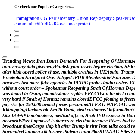
Or check our Popular Categories...
-Immigration CG
-Parliamentary Union
-Rep deputy Speaker
:Uc
communitie
#EndBadGovenance protest
Trending News:
I
r
a
n
I
s
s
u
e
s
D
e
m
a
n
d
s
F
o
r
R
e
o
p
e
n
i
n
g
O
f
H
o
r
m
u
z
a
n
n
i
v
e
r
s
a
r
y
d
a
t
a
g
i
v
e
a
w
a
y
P
u
b
l
i
s
h
y
o
u
r
a
s
s
e
t
s
b
e
f
o
r
e
e
l
e
c
t
i
o
n
,
S
E
R
a
f
t
e
r
h
i
g
h
-
s
p
e
e
d
p
o
l
i
c
e
c
h
a
s
e
,
m
u
l
t
i
p
l
e
c
r
a
s
h
e
s
i
n
U
K
A
g
a
i
n
,
T
r
u
m
p
E
z
e
a
k
o
l
a
m
A
r
r
a
i
g
n
e
d
O
v
e
r
A
l
l
e
g
e
d
I
P
O
B
M
e
m
b
e
r
s
h
i
p
O
s
u
n
s
u
e
s
u
n
c
o
v
e
r
s
t
w
o
m
o
r
e
f
a
k
e
a
g
e
n
c
i
e
s
i
n
P
F
I
P
C
p
r
o
b
e
T
i
n
u
b
u
o
r
d
e
r
s
E
w
i
t
h
o
u
t
c
o
u
r
t
o
r
d
e
r
–
S
p
o
k
e
s
m
a
n
R
e
o
p
e
n
i
n
g
S
t
r
a
i
t
O
f
H
o
r
m
u
z
D
e
p
w
a
s
l
o
o
t
e
d
i
n
O
s
u
n
,
c
o
m
m
i
s
s
i
o
n
e
r
r
e
p
l
i
e
s
E
F
C
C
O
s
u
n
h
e
a
d
s
t
o
c
o
u
v
e
r
y
h
a
r
d
i
f
S
t
r
a
i
t
o
f
H
o
r
m
u
z
r
e
m
a
i
n
s
c
l
o
s
e
d
E
F
C
C
p
l
o
t
t
i
n
g
t
o
f
r
e
e
z
p
a
y
r
i
s
e
f
o
r
2
5
0
,
0
0
0
a
r
m
e
d
f
o
r
c
e
s
p
e
r
s
o
n
n
e
l
A
L
E
R
T
:
N
A
F
D
A
C
w
a
K
i
d
n
a
p
p
i
n
g
H
a
c
k
e
r
s
h
i
t
Z
e
n
i
t
h
B
a
n
k
,
s
t
e
a
l
c
u
s
t
o
m
e
r
s
’
i
n
f
o
r
m
a
t
i
o
n
S
k
i
l
l
s
I
S
W
A
P
b
o
m
b
m
a
k
e
r
s
,
m
e
d
i
c
a
l
o
f
f
i
c
e
r
,
A
r
a
b
I
E
D
e
x
p
e
r
t
s
i
n
B
o
r
n
e
t
w
o
r
k
W
i
k
e
:
I
o
p
p
o
s
e
d
F
u
b
a
r
a
’
s
r
e
-
e
l
e
c
t
i
o
n
b
e
c
a
u
s
e
R
i
v
e
r
s
h
a
d
b
b
r
o
a
d
c
a
s
t
f
i
n
e
s
C
a
r
g
o
s
h
i
p
h
i
t
a
f
t
e
r
T
r
u
m
p
i
n
s
i
s
t
s
I
r
a
n
t
a
l
k
s
c
o
u
l
d
r
e
S
u
r
r
e
n
d
e
r
G
u
n
m
e
n
k
i
l
l
f
o
r
m
e
r
P
l
a
t
e
a
u
c
o
u
n
c
i
l
l
o
r
R
U
L
A
A
C
F
i
l
e
s
S