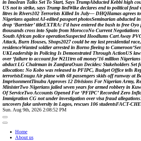
i
n
I
m
o
I
r
a
n
T
a
l
k
s
S
e
t
T
o
S
t
a
r
t
,
S
a
y
s
T
r
u
m
p
A
b
d
u
c
t
e
d
K
e
b
b
i
h
i
g
h
c
o
U
S
n
o
t
t
o
s
t
r
i
k
e
,
s
a
y
s
T
r
u
m
p
l
i
e
d
W
i
k
e
d
e
c
l
a
r
e
s
e
n
d
t
o
p
o
l
i
t
i
c
a
l
f
e
u
d
l
i
t
r
e
s
i
n
R
i
v
e
r
s
1
0
2
T
e
r
r
o
r
i
s
t
s
K
i
l
l
e
d
I
n
J
u
l
y
—
D
H
Q
H
a
m
a
s
a
g
r
e
e
s
t
o
N
i
g
e
r
i
a
n
s
a
g
a
i
n
s
t
A
I
-
e
d
i
t
e
d
p
a
s
s
p
o
r
t
p
h
o
t
o
s
S
e
m
i
n
a
r
i
a
n
a
b
d
u
c
t
e
d
i
n
d
r
o
p
‘
B
a
r
r
i
s
t
e
r
’
t
i
t
l
e
E
X
T
R
A
:
I
’
d
h
a
v
e
e
n
t
e
r
e
d
t
h
e
b
u
s
h
t
o
f
r
e
e
O
y
o
t
h
o
u
s
a
n
d
s
c
r
o
s
s
i
n
t
o
S
p
a
i
n
f
r
o
m
M
o
r
o
c
c
o
N
o
C
u
r
r
e
n
t
N
e
g
o
t
i
a
t
i
o
n
s
S
o
u
t
h
A
f
r
i
c
a
n
p
o
l
i
c
e
o
p
e
r
a
t
i
o
n
S
u
s
p
e
c
t
e
d
H
o
o
d
l
u
m
s
C
a
r
t
A
w
a
y
P
V
A
t
t
a
c
k
,
B
u
r
n
H
o
u
s
e
s
,
S
h
o
p
s
2
0
2
7
c
o
u
l
d
b
e
m
y
l
a
s
t
p
r
e
s
i
d
e
n
t
i
a
l
r
a
c
e
,
r
e
s
i
d
e
n
c
e
W
a
n
t
e
d
s
o
l
d
i
e
r
a
r
r
e
s
t
e
d
i
n
B
o
r
n
o
f
l
e
e
i
n
g
t
o
C
a
m
e
r
o
o
n
‘
S
e
U
K
L
e
a
d
e
r
s
h
i
p
i
n
P
o
l
i
c
i
n
g
I
s
D
e
m
o
n
s
t
r
a
t
e
d
T
h
r
o
u
g
h
A
c
t
i
o
n
U
S
l
a
w
o
v
e
r
‘
f
a
i
l
u
r
e
t
o
a
c
c
o
u
n
t
f
o
r
₦
2
1
1
t
r
n
o
i
l
m
o
n
e
y
’
1
6
m
i
l
l
i
o
n
N
i
g
e
r
i
a
n
s
a
b
d
u
c
t
L
G
C
h
a
i
r
m
a
n
i
n
Z
a
m
f
a
r
a
O
s
u
n
D
e
c
i
d
e
s
:
S
t
a
k
e
h
o
l
d
e
r
s
S
e
t
f
a
l
l
o
c
a
t
i
o
n
:
N
o
K
o
b
o
w
a
s
r
e
l
e
a
s
e
d
t
o
P
F
I
P
C
,
B
u
d
g
e
t
O
f
f
i
c
e
t
e
l
l
s
R
e
t
e
r
r
o
r
i
s
t
s
E
n
u
g
u
A
i
r
p
l
a
n
e
w
i
t
h
6
8
p
a
s
s
e
n
g
e
r
s
s
k
i
d
s
o
f
f
r
u
n
w
a
y
a
t
B
I
m
p
r
i
s
o
n
m
e
n
t
T
i
n
u
b
u
A
p
p
r
o
v
e
s
1
2
D
i
v
i
s
i
o
n
s
F
o
r
N
i
g
e
r
i
a
n
A
r
m
y
,
R
M
i
n
i
s
t
e
r
T
w
o
N
i
g
e
r
i
a
n
s
j
a
i
l
e
d
s
e
v
e
n
y
e
a
r
s
f
o
r
a
r
m
e
d
r
o
b
b
e
r
y
i
n
K
u
O
f
S
e
r
v
i
c
e
T
w
o
A
c
c
o
u
n
t
s
O
p
e
n
e
d
F
o
r
‘
P
F
I
P
C
’
R
e
c
o
r
d
e
d
Z
e
r
o
I
n
f
l
I
m
m
i
g
r
a
t
i
o
n
C
G
n
o
t
u
n
d
e
r
i
n
v
e
s
t
i
g
a
t
i
o
n
o
v
e
r
v
i
s
a
f
r
a
u
d
a
l
l
e
g
a
t
i
o
n
s
u
n
c
o
v
e
r
s
f
a
k
e
u
n
i
v
e
r
s
i
t
y
i
n
L
a
g
o
s
,
r
e
s
c
u
e
s
1
0
6
s
t
u
d
e
n
t
s
F
A
C
T
-
C
H
E
Sun. Aug 9th, 2026
2:08:53 PM
Home
About us