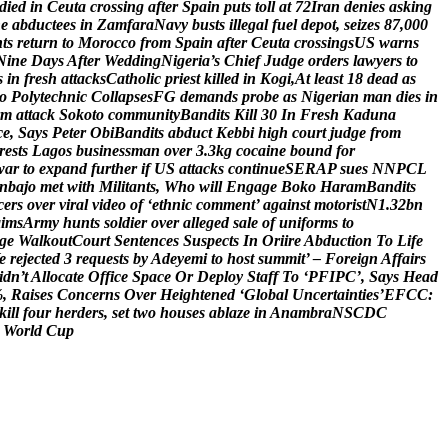
d
i
e
d
i
n
C
e
u
t
a
c
r
o
s
s
i
n
g
a
f
t
e
r
S
p
a
i
n
p
u
t
s
t
o
l
l
a
t
7
2
I
r
a
n
d
e
n
i
e
s
a
s
k
i
n
g
n
e
a
b
d
u
c
t
e
e
s
i
n
Z
a
m
f
a
r
a
N
a
v
y
b
u
s
t
s
i
l
l
e
g
a
l
f
u
e
l
d
e
p
o
t
,
s
e
i
z
e
s
8
7
,
0
0
0
n
t
s
r
e
t
u
r
n
t
o
M
o
r
o
c
c
o
f
r
o
m
S
p
a
i
n
a
f
t
e
r
C
e
u
t
a
c
r
o
s
s
i
n
g
s
U
S
w
a
r
n
s
N
i
n
e
D
a
y
s
A
f
t
e
r
W
e
d
d
i
n
g
N
i
g
e
r
i
a
’
s
C
h
i
e
f
J
u
d
g
e
o
r
d
e
r
s
l
a
w
y
e
r
s
t
o
s
i
n
f
r
e
s
h
a
t
t
a
c
k
s
C
a
t
h
o
l
i
c
p
r
i
e
s
t
k
i
l
l
e
d
i
n
K
o
g
i
,
A
t
l
e
a
s
t
1
8
d
e
a
d
a
s
o
P
o
l
y
t
e
c
h
n
i
c
C
o
l
l
a
p
s
e
s
F
G
d
e
m
a
n
d
s
p
r
o
b
e
a
s
N
i
g
e
r
i
a
n
m
a
n
d
i
e
s
i
n
m
a
t
t
a
c
k
S
o
k
o
t
o
c
o
m
m
u
n
i
t
y
B
a
n
d
i
t
s
K
i
l
l
3
0
I
n
F
r
e
s
h
K
a
d
u
n
a
c
e
,
S
a
y
s
P
e
t
e
r
O
b
i
B
a
n
d
i
t
s
a
b
d
u
c
t
K
e
b
b
i
h
i
g
h
c
o
u
r
t
j
u
d
g
e
f
r
o
m
r
e
s
t
s
L
a
g
o
s
b
u
s
i
n
e
s
s
m
a
n
o
v
e
r
3
.
3
k
g
c
o
c
a
i
n
e
b
o
u
n
d
f
o
r
w
a
r
t
o
e
x
p
a
n
d
f
u
r
t
h
e
r
i
f
U
S
a
t
t
a
c
k
s
c
o
n
t
i
n
u
e
S
E
R
A
P
s
u
e
s
N
N
P
C
L
n
b
a
j
o
m
e
t
w
i
t
h
M
i
l
i
t
a
n
t
s
,
W
h
o
w
i
l
l
E
n
g
a
g
e
B
o
k
o
H
a
r
a
m
B
a
n
d
i
t
s
c
e
r
s
o
v
e
r
v
i
r
a
l
v
i
d
e
o
o
f
‘
e
t
h
n
i
c
c
o
m
m
e
n
t
’
a
g
a
i
n
s
t
m
o
t
o
r
i
s
t
N
1
.
3
2
b
n
a
i
m
s
A
r
m
y
h
u
n
t
s
s
o
l
d
i
e
r
o
v
e
r
a
l
l
e
g
e
d
s
a
l
e
o
f
u
n
i
f
o
r
m
s
t
o
g
e
W
a
l
k
o
u
t
C
o
u
r
t
S
e
n
t
e
n
c
e
s
S
u
s
p
e
c
t
s
I
n
O
r
i
i
r
e
A
b
d
u
c
t
i
o
n
T
o
L
i
f
e
e
r
e
j
e
c
t
e
d
3
r
e
q
u
e
s
t
s
b
y
A
d
e
y
e
m
i
t
o
h
o
s
t
s
u
m
m
i
t
’
–
F
o
r
e
i
g
n
A
f
f
a
i
r
s
i
d
n
’
t
A
l
l
o
c
a
t
e
O
f
f
i
c
e
S
p
a
c
e
O
r
D
e
p
l
o
y
S
t
a
f
f
T
o
‘
P
F
I
P
C
’
,
S
a
y
s
H
e
a
d
%
,
R
a
i
s
e
s
C
o
n
c
e
r
n
s
O
v
e
r
H
e
i
g
h
t
e
n
e
d
‘
G
l
o
b
a
l
U
n
c
e
r
t
a
i
n
t
i
e
s
’
E
F
C
C
:
k
i
l
l
f
o
u
r
h
e
r
d
e
r
s
,
s
e
t
t
w
o
h
o
u
s
e
s
a
b
l
a
z
e
i
n
A
n
a
m
b
r
a
N
S
C
D
C
W
o
r
l
d
C
u
p