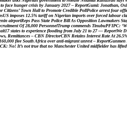
m
a
k
e
r
a
s
k
s
N
i
g
e
r
i
a
n
g
o
v
e
r
n
m
e
n
t
t
o
r
e
l
e
a
s
e
N
n
a
m
d
i
K
a
n
u
I
r
a
n
s
a
y
s
t
o
f
a
c
e
h
u
n
g
e
r
c
r
i
s
i
s
b
y
J
a
n
u
a
r
y
2
0
2
7
–
R
e
p
o
r
t
G
u
m
i
:
J
o
n
a
t
h
a
n
,
O
s
i
o
r
C
i
t
i
z
e
n
s
’
T
o
w
n
H
a
l
l
t
o
P
r
o
m
o
t
e
C
r
e
d
i
b
l
e
P
o
l
l
P
o
l
i
c
e
a
r
r
e
s
t
f
o
u
r
o
f
f
i
p
s
U
S
i
m
p
o
s
e
s
1
2
.
5
%
t
a
r
i
f
f
o
n
N
i
g
e
r
i
a
n
i
m
p
o
r
t
s
o
v
e
r
f
o
r
c
e
d
l
a
b
o
u
r
c
l
e
n
i
n
a
i
r
p
o
r
t
R
e
p
s
P
a
s
s
S
t
a
t
e
P
o
l
i
c
e
B
i
l
l
A
s
O
p
p
o
s
i
t
i
o
n
L
a
w
m
a
k
e
r
s
S
t
a
e
c
r
u
i
t
m
e
n
t
O
f
2
8
,
0
0
0
P
e
r
s
o
n
n
e
l
T
r
u
m
p
c
o
m
m
e
n
d
s
T
i
n
u
b
u
P
F
I
P
C
:
‘
W
w
a
i
t
1
7
s
t
a
t
e
s
t
o
e
x
p
e
r
i
e
n
c
e
f
l
o
o
d
i
n
g
f
r
o
m
J
u
l
y
2
1
t
o
2
7
—
R
e
p
o
r
t
W
e
D
o
w
s
,
R
e
m
i
t
t
a
n
c
e
s
–
C
B
N
D
i
r
e
c
t
o
r
C
B
N
R
e
t
a
i
n
s
I
n
t
e
r
e
s
t
R
a
t
e
A
t
2
6
.
5
1
6
0
,
0
0
0
f
l
e
e
S
o
u
t
h
A
f
r
i
c
a
o
v
e
r
a
n
t
i
-
m
i
g
r
a
n
t
u
n
r
e
s
t
–
R
e
p
o
r
t
G
u
n
m
e
n
C
K
:
N
o
!
I
t
’
s
n
o
t
t
r
u
e
t
h
a
t
n
o
M
a
n
c
h
e
s
t
e
r
U
n
i
t
e
d
m
i
d
f
i
e
l
d
e
r
h
a
s
l
i
f
t
e
d