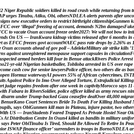
4
2
N
i
g
e
r
R
e
p
u
b
l
i
c
s
o
l
d
i
e
r
s
k
i
l
l
e
d
i
n
r
o
a
d
c
r
a
s
h
w
h
i
l
e
r
e
t
u
r
n
i
n
g
f
r
o
m
t
A
P
u
r
g
e
s
T
i
n
u
b
u
,
A
t
i
k
u
,
O
b
i
,
o
t
h
e
r
s
N
D
L
E
A
a
l
e
r
t
s
p
a
r
e
n
t
s
a
f
t
e
r
u
n
c
o
s
i
g
n
s
n
e
w
e
x
e
c
u
t
i
v
e
o
r
d
e
r
s
t
o
r
e
s
t
r
i
c
t
b
i
r
t
h
r
i
g
h
t
c
i
t
i
z
e
n
s
h
i
p
G
u
n
m
e
n
k
E
F
C
C
o
v
e
r
‘
i
l
l
e
g
a
l
’
f
r
e
e
z
i
n
g
o
f
a
c
c
o
u
n
t
,
d
e
m
a
n
d
s
N
2
b
n
d
a
m
a
g
e
s
F
a
k
F
C
C
t
o
v
a
c
a
t
e
O
s
u
n
a
c
c
o
u
n
t
f
r
e
e
z
e
o
r
d
e
r
2
0
2
7
:
W
e
w
i
l
l
n
o
t
b
o
w
t
o
i
n
t
e
n
d
s
O
n
U
S
—
I
r
a
n
K
w
a
r
a
k
i
d
n
a
p
v
i
c
t
i
m
s
r
e
l
e
a
s
e
d
a
f
t
e
r
6
m
o
n
t
h
s
i
n
r
t
a
s
E
F
C
C
f
r
e
e
z
e
s
g
o
v
t
a
c
c
o
u
n
t
W
A
E
C
p
a
s
s
r
a
t
e
d
r
o
p
s
b
y
2
.
2
6
%
a
s
e
O
s
u
n
a
c
c
o
u
n
t
s
a
h
e
a
d
o
f
g
o
v
p
o
l
l
–
A
d
e
l
e
k
e
M
i
l
i
t
a
r
y
a
i
r
s
t
r
i
k
e
k
i
l
l
s
’
1
r
n
s
a
g
a
i
n
s
t
u
n
r
e
g
i
s
t
e
r
e
d
m
e
n
o
p
a
u
s
e
s
u
p
p
o
r
t
c
a
p
s
u
l
e
s
i
n
c
i
r
c
u
l
a
t
i
o
n
F
u
s
p
e
c
t
e
d
a
r
m
e
d
h
e
r
d
e
r
s
k
i
l
l
f
o
u
r
i
n
B
e
n
u
e
a
t
t
a
c
k
R
i
v
e
r
s
P
o
l
i
c
e
A
r
r
e
s
t
n
o
2
1
-
y
r
-
o
l
d
N
i
g
e
r
i
a
n
b
a
s
k
e
t
b
a
l
l
e
r
,
T
o
b
i
l
o
b
a
a
r
r
e
s
t
e
d
i
n
U
S
o
v
e
r
r
a
p
e
e
c
o
m
e
c
a
s
h
c
o
w
f
o
r
s
e
n
i
o
r
l
a
w
y
e
r
s
P
o
l
i
c
e
o
f
f
i
c
e
r
,
t
w
o
o
t
h
e
r
s
d
i
e
a
s
b
a
o
p
e
n
H
o
r
m
u
z
w
a
t
e
r
w
a
y
A
I
p
o
w
e
r
s
5
5
%
o
f
A
f
r
i
c
a
n
c
y
b
e
r
c
r
i
m
e
s
,
I
N
T
u
i
t
s
A
g
a
i
n
s
t
P
o
l
i
c
e
I
n
I
m
o
O
v
e
r
A
l
l
e
g
e
d
T
o
r
t
u
r
e
,
E
x
t
r
a
j
u
d
i
c
i
a
l
K
i
l
l
i
n
g
u
r
t
j
u
d
g
e
r
e
g
a
i
n
s
f
r
e
e
d
o
m
a
f
t
e
r
o
n
e
w
e
e
k
i
n
c
a
p
t
i
v
i
t
y
M
o
r
o
c
c
o
s
a
y
s
1
1
w
i
t
h
F
u
b
a
r
a
i
n
R
i
v
e
r
s
S
o
l
d
i
e
r
,
p
o
l
i
c
e
o
f
f
i
c
e
r
k
i
l
l
e
d
a
s
a
r
m
y
r
e
s
c
u
e
s
n
i
d
i
s
a
r
m
u
n
d
e
r
T
r
u
m
p
-
b
a
c
k
e
d
G
a
z
a
c
e
a
s
e
f
i
r
e
d
e
a
l
O
v
e
r
4
8
,
0
0
0
m
i
g
r
a
B
e
n
u
e
K
a
n
o
C
o
u
r
t
S
e
n
t
e
n
c
e
s
B
r
i
d
e
T
o
D
e
a
t
h
F
o
r
K
i
l
l
i
n
g
H
u
s
b
a
n
d
p
u
p
i
l
s
,
s
a
y
s
O
b
i
G
u
n
m
e
n
k
i
l
l
m
a
n
i
n
P
l
a
t
e
a
u
,
i
n
j
u
r
e
p
a
s
t
o
r
,
t
w
o
o
t
h
e
r
W
i
t
h
U
S
—
I
r
a
n
S
t
u
d
e
n
t
s
F
e
a
r
e
d
T
r
a
p
p
e
d
A
s
P
r
i
v
a
t
e
H
o
s
t
e
l
N
e
a
r
O
k
C
s
A
t
D
i
s
t
r
i
b
u
t
i
o
n
C
e
n
t
r
e
I
n
O
s
u
n
4
k
i
l
l
e
d
a
s
b
a
n
d
i
t
s
i
n
m
i
l
i
t
a
r
y
u
n
i
f
o
r
s
a
y
s
P
e
t
e
r
O
b
i
T
i
n
u
b
u
I
s
T
i
r
e
d
,
S
h
o
u
l
d
B
e
A
l
l
o
w
e
d
T
o
R
e
t
i
r
e
I
n
P
e
a
n
i
o
r
I
S
W
A
P
f
i
n
a
n
c
e
o
f
f
i
c
e
r
’
s
u
r
r
e
n
d
e
r
s
t
o
t
r
o
o
p
s
i
n
B
o
r
n
o
N
D
L
E
A
a
r