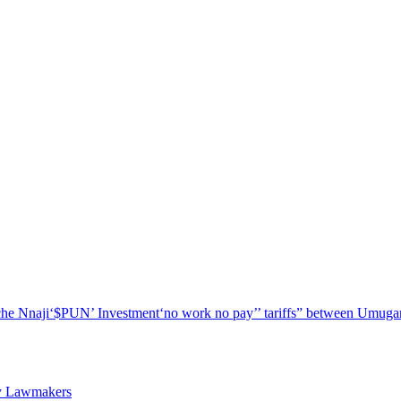
he Nnaji
‘$PUN’ Investment
‘no work no pay’
’ tariffs
” between Umugar
ty Lawmakers