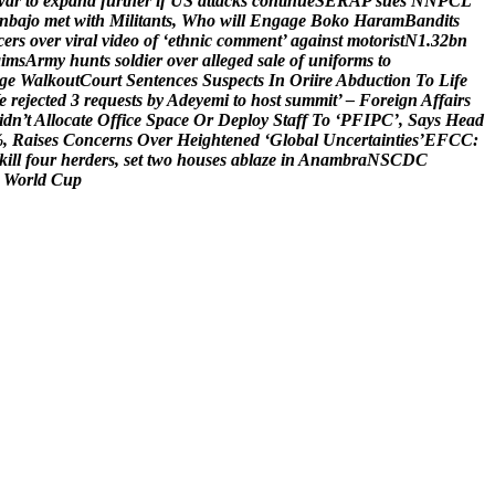
w
a
r
t
o
e
x
p
a
n
d
f
u
r
t
h
e
r
i
f
U
S
a
t
t
a
c
k
s
c
o
n
t
i
n
u
e
S
E
R
A
P
s
u
e
s
N
N
P
C
L
n
b
a
j
o
m
e
t
w
i
t
h
M
i
l
i
t
a
n
t
s
,
W
h
o
w
i
l
l
E
n
g
a
g
e
B
o
k
o
H
a
r
a
m
B
a
n
d
i
t
s
c
e
r
s
o
v
e
r
v
i
r
a
l
v
i
d
e
o
o
f
‘
e
t
h
n
i
c
c
o
m
m
e
n
t
’
a
g
a
i
n
s
t
m
o
t
o
r
i
s
t
N
1
.
3
2
b
n
a
i
m
s
A
r
m
y
h
u
n
t
s
s
o
l
d
i
e
r
o
v
e
r
a
l
l
e
g
e
d
s
a
l
e
o
f
u
n
i
f
o
r
m
s
t
o
g
e
W
a
l
k
o
u
t
C
o
u
r
t
S
e
n
t
e
n
c
e
s
S
u
s
p
e
c
t
s
I
n
O
r
i
i
r
e
A
b
d
u
c
t
i
o
n
T
o
L
i
f
e
e
r
e
j
e
c
t
e
d
3
r
e
q
u
e
s
t
s
b
y
A
d
e
y
e
m
i
t
o
h
o
s
t
s
u
m
m
i
t
’
–
F
o
r
e
i
g
n
A
f
f
a
i
r
s
i
d
n
’
t
A
l
l
o
c
a
t
e
O
f
f
i
c
e
S
p
a
c
e
O
r
D
e
p
l
o
y
S
t
a
f
f
T
o
‘
P
F
I
P
C
’
,
S
a
y
s
H
e
a
d
%
,
R
a
i
s
e
s
C
o
n
c
e
r
n
s
O
v
e
r
H
e
i
g
h
t
e
n
e
d
‘
G
l
o
b
a
l
U
n
c
e
r
t
a
i
n
t
i
e
s
’
E
F
C
C
:
k
i
l
l
f
o
u
r
h
e
r
d
e
r
s
,
s
e
t
t
w
o
h
o
u
s
e
s
a
b
l
a
z
e
i
n
A
n
a
m
b
r
a
N
S
C
D
C
W
o
r
l
d
C
u
p