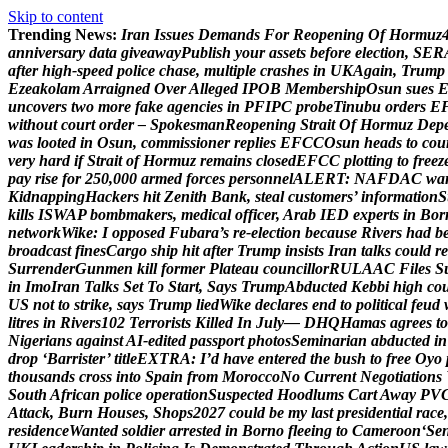
Skip to content
Trending News:
I
r
a
n
I
s
s
u
e
s
D
e
m
a
n
d
s
F
o
r
R
e
o
p
e
n
i
n
g
O
f
H
o
r
m
u
z
a
n
n
i
v
e
r
s
a
r
y
d
a
t
a
g
i
v
e
a
w
a
y
P
u
b
l
i
s
h
y
o
u
r
a
s
s
e
t
s
b
e
f
o
r
e
e
l
e
c
t
i
o
n
,
S
E
R
a
f
t
e
r
h
i
g
h
-
s
p
e
e
d
p
o
l
i
c
e
c
h
a
s
e
,
m
u
l
t
i
p
l
e
c
r
a
s
h
e
s
i
n
U
K
A
g
a
i
n
,
T
r
u
m
p
E
z
e
a
k
o
l
a
m
A
r
r
a
i
g
n
e
d
O
v
e
r
A
l
l
e
g
e
d
I
P
O
B
M
e
m
b
e
r
s
h
i
p
O
s
u
n
s
u
e
s
u
n
c
o
v
e
r
s
t
w
o
m
o
r
e
f
a
k
e
a
g
e
n
c
i
e
s
i
n
P
F
I
P
C
p
r
o
b
e
T
i
n
u
b
u
o
r
d
e
r
s
E
w
i
t
h
o
u
t
c
o
u
r
t
o
r
d
e
r
–
S
p
o
k
e
s
m
a
n
R
e
o
p
e
n
i
n
g
S
t
r
a
i
t
O
f
H
o
r
m
u
z
D
e
p
w
a
s
l
o
o
t
e
d
i
n
O
s
u
n
,
c
o
m
m
i
s
s
i
o
n
e
r
r
e
p
l
i
e
s
E
F
C
C
O
s
u
n
h
e
a
d
s
t
o
c
o
u
v
e
r
y
h
a
r
d
i
f
S
t
r
a
i
t
o
f
H
o
r
m
u
z
r
e
m
a
i
n
s
c
l
o
s
e
d
E
F
C
C
p
l
o
t
t
i
n
g
t
o
f
r
e
e
z
p
a
y
r
i
s
e
f
o
r
2
5
0
,
0
0
0
a
r
m
e
d
f
o
r
c
e
s
p
e
r
s
o
n
n
e
l
A
L
E
R
T
:
N
A
F
D
A
C
w
a
K
i
d
n
a
p
p
i
n
g
H
a
c
k
e
r
s
h
i
t
Z
e
n
i
t
h
B
a
n
k
,
s
t
e
a
l
c
u
s
t
o
m
e
r
s
’
i
n
f
o
r
m
a
t
i
o
n
S
k
i
l
l
s
I
S
W
A
P
b
o
m
b
m
a
k
e
r
s
,
m
e
d
i
c
a
l
o
f
f
i
c
e
r
,
A
r
a
b
I
E
D
e
x
p
e
r
t
s
i
n
B
o
r
n
e
t
w
o
r
k
W
i
k
e
:
I
o
p
p
o
s
e
d
F
u
b
a
r
a
’
s
r
e
-
e
l
e
c
t
i
o
n
b
e
c
a
u
s
e
R
i
v
e
r
s
h
a
d
b
b
r
o
a
d
c
a
s
t
f
i
n
e
s
C
a
r
g
o
s
h
i
p
h
i
t
a
f
t
e
r
T
r
u
m
p
i
n
s
i
s
t
s
I
r
a
n
t
a
l
k
s
c
o
u
l
d
r
e
S
u
r
r
e
n
d
e
r
G
u
n
m
e
n
k
i
l
l
f
o
r
m
e
r
P
l
a
t
e
a
u
c
o
u
n
c
i
l
l
o
r
R
U
L
A
A
C
F
i
l
e
s
S
i
n
I
m
o
I
r
a
n
T
a
l
k
s
S
e
t
T
o
S
t
a
r
t
,
S
a
y
s
T
r
u
m
p
A
b
d
u
c
t
e
d
K
e
b
b
i
h
i
g
h
c
o
U
S
n
o
t
t
o
s
t
r
i
k
e
,
s
a
y
s
T
r
u
m
p
l
i
e
d
W
i
k
e
d
e
c
l
a
r
e
s
e
n
d
t
o
p
o
l
i
t
i
c
a
l
f
e
u
d
l
i
t
r
e
s
i
n
R
i
v
e
r
s
1
0
2
T
e
r
r
o
r
i
s
t
s
K
i
l
l
e
d
I
n
J
u
l
y
—
D
H
Q
H
a
m
a
s
a
g
r
e
e
s
t
o
N
i
g
e
r
i
a
n
s
a
g
a
i
n
s
t
A
I
-
e
d
i
t
e
d
p
a
s
s
p
o
r
t
p
h
o
t
o
s
S
e
m
i
n
a
r
i
a
n
a
b
d
u
c
t
e
d
i
n
d
r
o
p
‘
B
a
r
r
i
s
t
e
r
’
t
i
t
l
e
E
X
T
R
A
:
I
’
d
h
a
v
e
e
n
t
e
r
e
d
t
h
e
b
u
s
h
t
o
f
r
e
e
O
y
o
t
h
o
u
s
a
n
d
s
c
r
o
s
s
i
n
t
o
S
p
a
i
n
f
r
o
m
M
o
r
o
c
c
o
N
o
C
u
r
r
e
n
t
N
e
g
o
t
i
a
t
i
o
n
s
S
o
u
t
h
A
f
r
i
c
a
n
p
o
l
i
c
e
o
p
e
r
a
t
i
o
n
S
u
s
p
e
c
t
e
d
H
o
o
d
l
u
m
s
C
a
r
t
A
w
a
y
P
V
A
t
t
a
c
k
,
B
u
r
n
H
o
u
s
e
s
,
S
h
o
p
s
2
0
2
7
c
o
u
l
d
b
e
m
y
l
a
s
t
p
r
e
s
i
d
e
n
t
i
a
l
r
a
c
e
,
r
e
s
i
d
e
n
c
e
W
a
n
t
e
d
s
o
l
d
i
e
r
a
r
r
e
s
t
e
d
i
n
B
o
r
n
o
f
l
e
e
i
n
g
t
o
C
a
m
e
r
o
o
n
‘
S
e