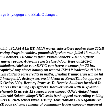
agu Enyiogugu and Eziala Obiangwu
r
a
i
n
i
n
g
S
C
A
M
A
L
E
R
T
:
M
T
N
w
a
r
n
s
s
u
b
s
c
r
i
b
e
r
s
a
g
a
i
n
s
t
f
a
k
e
2
5
G
B
v
e
r
i
n
g
d
r
u
g
s
i
n
c
o
o
k
i
e
s
,
g
u
m
m
i
e
s
N
i
g
e
r
i
a
n
m
a
n
j
a
i
l
e
d
1
3
m
o
n
t
h
s
i
l
l
3
h
e
r
d
e
r
s
,
1
4
c
a
t
t
l
e
i
n
f
r
e
s
h
P
l
a
t
e
a
u
a
t
t
a
c
k
E
x
-
D
S
S
O
f
f
i
c
e
r
e
a
g
e
n
c
y
p
r
o
b
e
:
A
d
e
y
e
m
i
r
e
j
e
c
t
s
c
l
o
s
e
d
-
d
o
o
r
R
e
p
s
q
u
i
z
I
C
P
C
i
m
i
d
a
t
i
o
n
,
A
d
e
l
e
k
e
v
o
w
s
E
F
C
C
c
a
n
f
r
e
e
z
e
a
c
c
o
u
n
t
s
f
o
r
7
2
h
r
s
c
a
p
t
i
v
i
t
y
A
r
m
y
p
l
a
c
e
s
b
o
u
n
t
y
o
n
w
a
n
t
e
d
I
S
W
A
P
l
e
a
d
e
r
s
N
o
₦
1
1
b
n
1
.
2
m
s
t
u
d
e
n
t
s
e
a
r
n
c
r
e
d
i
t
s
i
n
m
a
t
h
s
,
E
n
g
l
i
s
h
T
r
u
m
p
:
I
r
a
n
w
i
l
l
b
e
h
i
t
2
i
n
s
u
r
g
e
n
t
s
’
,
d
e
s
t
r
o
y
s
t
e
r
r
o
r
i
s
t
h
i
d
e
o
u
t
i
n
B
o
r
n
o
T
i
n
u
b
u
a
p
p
r
o
v
e
s
G
O
r
d
e
r
s
V
C
s
,
R
e
c
t
o
r
s
,
P
r
o
v
o
s
t
s
T
o
D
i
s
m
i
s
s
S
t
u
d
e
n
t
s
I
n
v
o
l
v
e
d
I
n
T
h
r
e
e
O
v
e
r
K
i
l
l
i
n
g
O
f
O
f
f
i
c
e
r
s
,
R
e
c
o
v
e
r
S
t
o
l
e
n
R
i
f
l
e
s
E
x
p
l
o
s
i
o
n
c
h
a
r
g
e
N
I
S
a
r
r
e
s
t
s
1
2
s
u
s
p
e
c
t
s
o
v
e
r
a
l
l
e
g
e
d
Q
N
E
T
-
l
i
n
k
e
d
f
r
a
u
d
n
d
i
t
s
r
a
i
d
S
o
k
o
t
o
v
i
l
l
a
g
e
N
B
C
s
e
e
k
s
f
r
e
s
h
a
p
p
e
a
l
o
v
e
r
r
u
l
i
n
g
v
o
i
d
i
n
g
E
R
P
O
L
2
0
2
6
r
e
p
o
r
t
r
e
v
e
a
l
s
T
r
u
m
p
T
e
l
l
s
I
r
a
n
i
a
n
s
T
o
N
e
g
o
t
i
a
t
e
O
r
s
T
r
o
o
p
s
e
x
h
u
m
e
r
e
m
a
i
n
s
o
f
c
o
m
m
u
n
i
t
y
l
e
a
d
e
r
a
l
l
e
g
e
d
l
y
m
u
r
d
e
r
e
d