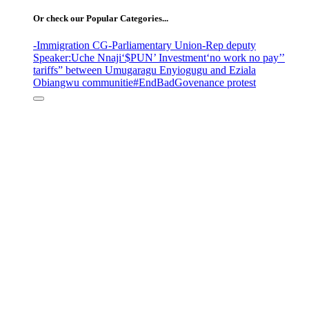
Or check our Popular Categories...
-Immigration CG
-Parliamentary Union
-Rep deputy
Speaker
:Uche Nnaji
‘$PUN’ Investment
‘no work no pay’
’
tariffs
” between Umugaragu Enyiogugu and Eziala
Obiangwu communitie
#EndBadGovenance protest