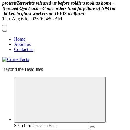
p
r
o
t
e
s
t
s
T
e
r
r
o
r
i
s
t
s
r
e
l
e
a
s
e
d
u
s
b
e
f
o
r
e
s
o
l
d
i
e
r
s
t
o
o
k
u
s
h
o
m
e
–
R
e
s
c
u
e
d
O
y
o
t
e
a
c
h
e
r
C
o
u
r
t
o
r
d
e
r
s
f
i
n
a
l
f
o
r
f
e
i
t
u
r
e
o
f
N
9
4
1
m
‘
l
i
n
k
e
d
t
o
g
h
o
s
t
w
o
r
k
e
r
s
o
n
I
P
P
I
S
p
l
a
t
f
o
r
m
’
Thu. Aug 6th, 2026
9:24:54 AM
Home
About us
Contact us
Beyond the Headlines
Search for: