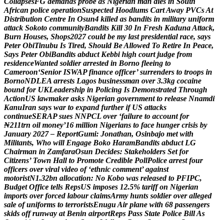
C
o
l
l
a
p
s
e
s
F
G
d
e
m
a
n
d
s
p
r
o
b
e
a
s
N
i
g
e
r
i
a
n
m
a
n
d
i
e
s
i
n
S
o
u
t
h
A
f
r
i
c
a
n
p
o
l
i
c
e
o
p
e
r
a
t
i
o
n
S
u
s
p
e
c
t
e
d
H
o
o
d
l
u
m
s
C
a
r
t
A
w
a
y
P
V
C
s
A
t
D
i
s
t
r
i
b
u
t
i
o
n
C
e
n
t
r
e
I
n
O
s
u
n
4
k
i
l
l
e
d
a
s
b
a
n
d
i
t
s
i
n
m
i
l
i
t
a
r
y
u
n
i
f
o
r
m
a
t
t
a
c
k
S
o
k
o
t
o
c
o
m
m
u
n
i
t
y
B
a
n
d
i
t
s
K
i
l
l
3
0
I
n
F
r
e
s
h
K
a
d
u
n
a
A
t
t
a
c
k
,
B
u
r
n
H
o
u
s
e
s
,
S
h
o
p
s
2
0
2
7
c
o
u
l
d
b
e
m
y
l
a
s
t
p
r
e
s
i
d
e
n
t
i
a
l
r
a
c
e
,
s
a
y
s
P
e
t
e
r
O
b
i
T
i
n
u
b
u
I
s
T
i
r
e
d
,
S
h
o
u
l
d
B
e
A
l
l
o
w
e
d
T
o
R
e
t
i
r
e
I
n
P
e
a
c
e
,
S
a
y
s
P
e
t
e
r
O
b
i
B
a
n
d
i
t
s
a
b
d
u
c
t
K
e
b
b
i
h
i
g
h
c
o
u
r
t
j
u
d
g
e
f
r
o
m
r
e
s
i
d
e
n
c
e
W
a
n
t
e
d
s
o
l
d
i
e
r
a
r
r
e
s
t
e
d
i
n
B
o
r
n
o
f
l
e
e
i
n
g
t
o
C
a
m
e
r
o
o
n
‘
S
e
n
i
o
r
I
S
W
A
P
f
i
n
a
n
c
e
o
f
f
i
c
e
r
’
s
u
r
r
e
n
d
e
r
s
t
o
t
r
o
o
p
s
i
n
B
o
r
n
o
N
D
L
E
A
a
r
r
e
s
t
s
L
a
g
o
s
b
u
s
i
n
e
s
s
m
a
n
o
v
e
r
3
.
3
k
g
c
o
c
a
i
n
e
b
o
u
n
d
f
o
r
U
K
L
e
a
d
e
r
s
h
i
p
i
n
P
o
l
i
c
i
n
g
I
s
D
e
m
o
n
s
t
r
a
t
e
d
T
h
r
o
u
g
h
A
c
t
i
o
n
U
S
l
a
w
m
a
k
e
r
a
s
k
s
N
i
g
e
r
i
a
n
g
o
v
e
r
n
m
e
n
t
t
o
r
e
l
e
a
s
e
N
n
a
m
d
i
K
a
n
u
I
r
a
n
s
a
y
s
w
a
r
t
o
e
x
p
a
n
d
f
u
r
t
h
e
r
i
f
U
S
a
t
t
a
c
k
s
c
o
n
t
i
n
u
e
S
E
R
A
P
s
u
e
s
N
N
P
C
L
o
v
e
r
‘
f
a
i
l
u
r
e
t
o
a
c
c
o
u
n
t
f
o
r
₦
2
1
1
t
r
n
o
i
l
m
o
n
e
y
’
1
6
m
i
l
l
i
o
n
N
i
g
e
r
i
a
n
s
t
o
f
a
c
e
h
u
n
g
e
r
c
r
i
s
i
s
b
y
J
a
n
u
a
r
y
2
0
2
7
–
R
e
p
o
r
t
G
u
m
i
:
J
o
n
a
t
h
a
n
,
O
s
i
n
b
a
j
o
m
e
t
w
i
t
h
M
i
l
i
t
a
n
t
s
,
W
h
o
w
i
l
l
E
n
g
a
g
e
B
o
k
o
H
a
r
a
m
B
a
n
d
i
t
s
a
b
d
u
c
t
L
G
C
h
a
i
r
m
a
n
i
n
Z
a
m
f
a
r
a
O
s
u
n
D
e
c
i
d
e
s
:
S
t
a
k
e
h
o
l
d
e
r
s
S
e
t
f
o
r
C
i
t
i
z
e
n
s
’
T
o
w
n
H
a
l
l
t
o
P
r
o
m
o
t
e
C
r
e
d
i
b
l
e
P
o
l
l
P
o
l
i
c
e
a
r
r
e
s
t
f
o
u
r
o
f
f
i
c
e
r
s
o
v
e
r
v
i
r
a
l
v
i
d
e
o
o
f
‘
e
t
h
n
i
c
c
o
m
m
e
n
t
’
a
g
a
i
n
s
t
m
o
t
o
r
i
s
t
N
1
.
3
2
b
n
a
l
l
o
c
a
t
i
o
n
:
N
o
K
o
b
o
w
a
s
r
e
l
e
a
s
e
d
t
o
P
F
I
P
C
,
B
u
d
g
e
t
O
f
f
i
c
e
t
e
l
l
s
R
e
p
s
U
S
i
m
p
o
s
e
s
1
2
.
5
%
t
a
r
i
f
f
o
n
N
i
g
e
r
i
a
n
i
m
p
o
r
t
s
o
v
e
r
f
o
r
c
e
d
l
a
b
o
u
r
c
l
a
i
m
s
A
r
m
y
h
u
n
t
s
s
o
l
d
i
e
r
o
v
e
r
a
l
l
e
g
e
d
s
a
l
e
o
f
u
n
i
f
o
r
m
s
t
o
t
e
r
r
o
r
i
s
t
s
E
n
u
g
u
A
i
r
p
l
a
n
e
w
i
t
h
6
8
p
a
s
s
e
n
g
e
r
s
s
k
i
d
s
o
f
f
r
u
n
w
a
y
a
t
B
e
n
i
n
a
i
r
p
o
r
t
R
e
p
s
P
a
s
s
S
t
a
t
e
P
o
l
i
c
e
B
i
l
l
A
s