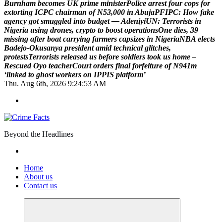
B
u
r
n
h
a
m
b
e
c
o
m
e
s
U
K
p
r
i
m
e
m
i
n
i
s
t
e
r
P
o
l
i
c
e
a
r
r
e
s
t
f
o
u
r
c
o
p
s
f
o
r
e
x
t
o
r
t
i
n
g
I
C
P
C
c
h
a
i
r
m
a
n
o
f
N
5
3
,
0
0
0
i
n
A
b
u
j
a
P
F
I
P
C
:
H
o
w
f
a
k
e
a
g
e
n
c
y
g
o
t
s
m
u
g
g
l
e
d
i
n
t
o
b
u
d
g
e
t
—
A
d
e
n
i
y
i
U
N
:
T
e
r
r
o
r
i
s
t
s
i
n
N
i
g
e
r
i
a
u
s
i
n
g
d
r
o
n
e
s
,
c
r
y
p
t
o
t
o
b
o
o
s
t
o
p
e
r
a
t
i
o
n
s
O
n
e
d
i
e
s
,
3
9
m
i
s
s
i
n
g
a
f
t
e
r
b
o
a
t
c
a
r
r
y
i
n
g
f
a
r
m
e
r
s
c
a
p
s
i
z
e
s
i
n
N
i
g
e
r
i
a
N
B
A
e
l
e
c
t
s
B
a
d
e
j
o
-
O
k
u
s
a
n
y
a
p
r
e
s
i
d
e
n
t
a
m
i
d
t
e
c
h
n
i
c
a
l
g
l
i
t
c
h
e
s
,
p
r
o
t
e
s
t
s
T
e
r
r
o
r
i
s
t
s
r
e
l
e
a
s
e
d
u
s
b
e
f
o
r
e
s
o
l
d
i
e
r
s
t
o
o
k
u
s
h
o
m
e
–
R
e
s
c
u
e
d
O
y
o
t
e
a
c
h
e
r
C
o
u
r
t
o
r
d
e
r
s
f
i
n
a
l
f
o
r
f
e
i
t
u
r
e
o
f
N
9
4
1
m
‘
l
i
n
k
e
d
t
o
g
h
o
s
t
w
o
r
k
e
r
s
o
n
I
P
P
I
S
p
l
a
t
f
o
r
m
’
Thu. Aug 6th, 2026
9:24:54 AM
Beyond the Headlines
Home
About us
Contact us