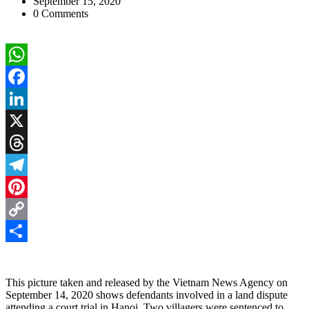
September 15, 2020
0 Comments
WhatsApp
Facebook
LinkedIn
X
Threads
Telegram
Pinterest
Copy
Link
Share
This picture taken and released by the Vietnam News Agency on
September 14, 2020 shows defendants involved in a land dispute
attending a court trial in Hanoi. Two villagers were sentenced to