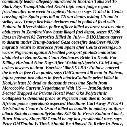
c
o
m
m
u
n
i
t
y
l
e
a
d
e
r
a
l
l
e
g
e
d
l
y
m
u
r
d
e
r
e
d
i
n
I
m
o
I
r
a
n
T
a
l
k
s
S
e
t
T
o
S
t
a
r
t
,
S
a
y
s
T
r
u
m
p
A
b
d
u
c
t
e
d
K
e
b
b
i
h
i
g
h
c
o
u
r
t
j
u
d
g
e
r
e
g
a
i
n
s
f
r
e
e
d
o
m
a
f
t
e
r
o
n
e
w
e
e
k
i
n
c
a
p
t
i
v
i
t
y
M
o
r
o
c
c
o
s
a
y
s
1
1
d
i
e
d
i
n
C
e
u
t
a
c
r
o
s
s
i
n
g
a
f
t
e
r
S
p
a
i
n
p
u
t
s
t
o
l
l
a
t
7
2
I
r
a
n
d
e
n
i
e
s
a
s
k
i
n
g
U
S
n
o
t
t
o
s
t
r
i
k
e
,
s
a
y
s
T
r
u
m
p
l
i
e
d
W
i
k
e
d
e
c
l
a
r
e
s
e
n
d
t
o
p
o
l
i
t
i
c
a
l
f
e
u
d
w
i
t
h
F
u
b
a
r
a
i
n
R
i
v
e
r
s
S
o
l
d
i
e
r
,
p
o
l
i
c
e
o
f
f
i
c
e
r
k
i
l
l
e
d
a
s
a
r
m
y
r
e
s
c
u
e
s
n
i
n
e
a
b
d
u
c
t
e
e
s
i
n
Z
a
m
f
a
r
a
N
a
v
y
b
u
s
t
s
i
l
l
e
g
a
l
f
u
e
l
d
e
p
o
t
,
s
e
i
z
e
s
8
7
,
0
0
0
l
i
t
r
e
s
i
n
R
i
v
e
r
s
1
0
2
T
e
r
r
o
r
i
s
t
s
K
i
l
l
e
d
I
n
J
u
l
y
—
D
H
Q
H
a
m
a
s
a
g
r
e
e
s
t
o
d
i
s
a
r
m
u
n
d
e
r
T
r
u
m
p
-
b
a
c
k
e
d
G
a
z
a
c
e
a
s
e
f
i
r
e
d
e
a
l
O
v
e
r
4
8
,
0
0
0
m
i
g
r
a
n
t
s
r
e
t
u
r
n
t
o
M
o
r
o
c
c
o
f
r
o
m
S
p
a
i
n
a
f
t
e
r
C
e
u
t
a
c
r
o
s
s
i
n
g
s
U
S
w
a
r
n
s
N
i
g
e
r
i
a
n
s
a
g
a
i
n
s
t
A
I
-
e
d
i
t
e
d
p
a
s
s
p
o
r
t
p
h
o
t
o
s
S
e
m
i
n
a
r
i
a
n
a
b
d
u
c
t
e
d
i
n
B
e
n
u
e
K
a
n
o
C
o
u
r
t
S
e
n
t
e
n
c
e
s
B
r
i
d
e
T
o
D
e
a
t
h
F
o
r
K
i
l
l
i
n
g
H
u
s
b
a
n
d
N
i
n
e
D
a
y
s
A
f
t
e
r
W
e
d
d
i
n
g
N
i
g
e
r
i
a
’
s
C
h
i
e
f
J
u
d
g
e
o
r
d
e
r
s
l
a
w
y
e
r
s
t
o
d
r
o
p
‘
B
a
r
r
i
s
t
e
r
’
t
i
t
l
e
E
X
T
R
A
:
I
’
d
h
a
v
e
e
n
t
e
r
e
d
t
h
e
b
u
s
h
t
o
f
r
e
e
O
y
o
p
u
p
i
l
s
,
s
a
y
s
O
b
i
G
u
n
m
e
n
k
i
l
l
m
a
n
i
n
P
l
a
t
e
a
u
,
i
n
j
u
r
e
p
a
s
t
o
r
,
t
w
o
o
t
h
e
r
s
i
n
f
r
e
s
h
a
t
t
a
c
k
s
C
a
t
h
o
l
i
c
p
r
i
e
s
t
k
i
l
l
e
d
i
n
K
o
g
i
,
A
t
l
e
a
s
t
1
8
d
e
a
d
a
s
t
h
o
u
s
a
n
d
s
c
r
o
s
s
i
n
t
o
S
p
a
i
n
f
r
o
m
M
o
r
o
c
c
o
N
o
C
u
r
r
e
n
t
N
e
g
o
t
i
a
t
i
o
n
s
W
i
t
h
U
S
—
I
r
a
n
S
t
u
d
e
n
t
s
F
e
a
r
e
d
T
r
a
p
p
e
d
A
s
P
r
i
v
a
t
e
H
o
s
t
e
l
N
e
a
r
O
k
o
P
o
l
y
t
e
c
h
n
i
c
C
o
l
l
a
p
s
e
s
F
G
d
e
m
a
n
d
s
p
r
o
b
e
a
s
N
i
g
e
r
i
a
n
m
a
n
d
i
e
s
i
n
S
o
u
t
h
A
f
r
i
c
a
n
p
o
l
i
c
e
o
p
e
r
a
t
i
o
n
S
u
s
p
e
c
t
e
d
H
o
o
d
l
u
m
s
C
a
r
t
A
w
a
y
P
V
C
s
A
t
D
i
s
t
r
i
b
u
t
i
o
n
C
e
n
t
r
e
I
n
O
s
u
n
4
k
i
l
l
e
d
a
s
b
a
n
d
i
t
s
i
n
m
i
l
i
t
a
r
y
u
n
i
f
o
r
m
a
t
t
a
c
k
S
o
k
o
t
o
c
o
m
m
u
n
i
t
y
B
a
n
d
i
t
s
K
i
l
l
3
0
I
n
F
r
e
s
h
K
a
d
u
n
a
A
t
t
a
c
k
,
B
u
r
n
H
o
u
s
e
s
,
S
h
o
p
s
2
0
2
7
c
o
u
l
d
b
e
m
y
l
a
s
t
p
r
e
s
i
d
e
n
t
i
a
l
r
a
c
e
,
s
a
y
s
P
e
t
e
r
O
b
i
T
i
n
u
b
u
I
s
T
i
r
e
d
,
S
h
o
u
l
d
B
e
A
l
l
o
w
e
d
T
o
R
e
t
i
r
e
I
n
P
e
a
c
e
,