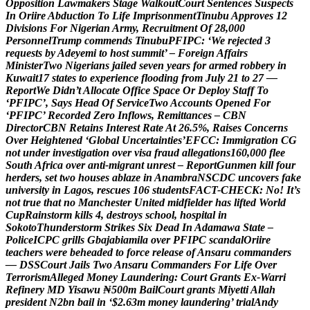
O
p
p
o
s
i
t
i
o
n
L
a
w
m
a
k
e
r
s
S
t
a
g
e
W
a
l
k
o
u
t
C
o
u
r
t
S
e
n
t
e
n
c
e
s
S
u
s
p
e
c
t
s
I
n
O
r
i
i
r
e
A
b
d
u
c
t
i
o
n
T
o
L
i
f
e
I
m
p
r
i
s
o
n
m
e
n
t
T
i
n
u
b
u
A
p
p
r
o
v
e
s
1
2
D
i
v
i
s
i
o
n
s
F
o
r
N
i
g
e
r
i
a
n
A
r
m
y
,
R
e
c
r
u
i
t
m
e
n
t
O
f
2
8
,
0
0
0
P
e
r
s
o
n
n
e
l
T
r
u
m
p
c
o
m
m
e
n
d
s
T
i
n
u
b
u
P
F
I
P
C
:
‘
W
e
r
e
j
e
c
t
e
d
3
r
e
q
u
e
s
t
s
b
y
A
d
e
y
e
m
i
t
o
h
o
s
t
s
u
m
m
i
t
’
–
F
o
r
e
i
g
n
A
f
f
a
i
r
s
M
i
n
i
s
t
e
r
T
w
o
N
i
g
e
r
i
a
n
s
j
a
i
l
e
d
s
e
v
e
n
y
e
a
r
s
f
o
r
a
r
m
e
d
r
o
b
b
e
r
y
i
n
K
u
w
a
i
t
1
7
s
t
a
t
e
s
t
o
e
x
p
e
r
i
e
n
c
e
f
l
o
o
d
i
n
g
f
r
o
m
J
u
l
y
2
1
t
o
2
7
—
R
e
p
o
r
t
W
e
D
i
d
n
’
t
A
l
l
o
c
a
t
e
O
f
f
i
c
e
S
p
a
c
e
O
r
D
e
p
l
o
y
S
t
a
f
f
T
o
‘
P
F
I
P
C
’
,
S
a
y
s
H
e
a
d
O
f
S
e
r
v
i
c
e
T
w
o
A
c
c
o
u
n
t
s
O
p
e
n
e
d
F
o
r
‘
P
F
I
P
C
’
R
e
c
o
r
d
e
d
Z
e
r
o
I
n
f
l
o
w
s
,
R
e
m
i
t
t
a
n
c
e
s
–
C
B
N
D
i
r
e
c
t
o
r
C
B
N
R
e
t
a
i
n
s
I
n
t
e
r
e
s
t
R
a
t
e
A
t
2
6
.
5
%
,
R
a
i
s
e
s
C
o
n
c
e
r
n
s
O
v
e
r
H
e
i
g
h
t
e
n
e
d
‘
G
l
o
b
a
l
U
n
c
e
r
t
a
i
n
t
i
e
s
’
E
F
C
C
:
I
m
m
i
g
r
a
t
i
o
n
C
G
n
o
t
u
n
d
e
r
i
n
v
e
s
t
i
g
a
t
i
o
n
o
v
e
r
v
i
s
a
f
r
a
u
d
a
l
l
e
g
a
t
i
o
n
s
1
6
0
,
0
0
0
f
l
e
e
S
o
u
t
h
A
f
r
i
c
a
o
v
e
r
a
n
t
i
-
m
i
g
r
a
n
t
u
n
r
e
s
t
–
R
e
p
o
r
t
G
u
n
m
e
n
k
i
l
l
f
o
u
r
h
e
r
d
e
r
s
,
s
e
t
t
w
o
h
o
u
s
e
s
a
b
l
a
z
e
i
n
A
n
a
m
b
r
a
N
S
C
D
C
u
n
c
o
v
e
r
s
f
a
k
e
u
n
i
v
e
r
s
i
t
y
i
n
L
a
g
o
s
,
r
e
s
c
u
e
s
1
0
6
s
t
u
d
e
n
t
s
F
A
C
T
-
C
H
E
C
K
:
N
o
!
I
t
’
s
n
o
t
t
r
u
e
t
h
a
t
n
o
M
a
n
c
h
e
s
t
e
r
U
n
i
t
e
d
m
i
d
f
i
e
l
d
e
r
h
a
s
l
i
f
t
e
d
W
o
r
l
d
C
u
p
R
a
i
n
s
t
o
r
m
k
i
l
l
s
4
,
d
e
s
t
r
o
y
s
s
c
h
o
o
l
,
h
o
s
p
i
t
a
l
i
n
S
o
k
o
t
o
T
h
u
n
d
e
r
s
t
o
r
m
S
t
r
i
k
e
s
S
i
x
D
e
a
d
I
n
A
d
a
m
a
w
a
S
t
a
t
e
–
P
o
l
i
c
e
I
C
P
C
g
r
i
l
l
s
G
b
a
j
a
b
i
a
m
i
l
a
o
v
e
r
P
F
I
P
C
s
c
a
n
d
a
l
O
r
i
i
r
e
t
e
a
c
h
e
r
s
w
e
r
e
b
e
h
e
a
d
e
d
t
o
f
o
r
c
e
r
e
l
e
a
s
e
o
f
A
n
s
a
r
u
c
o
m
m
a
n
d
e
r
s
—
D
S
S
C
o
u
r
t
J
a
i
l
s
T
w
o
A
n
s
a
r
u
C
o
m
m
a
n
d
e
r
s
F
o
r
L
i
f
e
O
v
e
r
T
e
r
r
o
r
i
s
m
A
l
l
e
g
e
d
M
o
n
e
y
L
a
u
n
d
e
r
i
n
g
:
C
o
u
r
t
G
r
a
n
t
s
E
x
-
W
a
r
r
i
R
e
f
i
n
e
r
y
M
D
Y
i
s
a
w
u
₦
5
0
0
m
B
a
i
l
C
o
u
r
t
g
r
a
n
t
s
M
i
y
e
t
t
i
A
l
l
a
h
p
r
e
s
i
d
e
n
t
N
2
b
n
b
a
i
l
i
n
‘
$
2
.
6
3
m
m
o
n
e
y
l
a
u
n
d
e
r
i
n
g
’
t
r
i
a
l
A
n
d
y