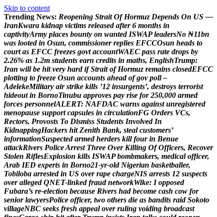
Skip to content
Trending News:
R
e
o
p
e
n
i
n
g
S
t
r
a
i
t
O
f
H
o
r
m
u
z
D
e
p
e
n
d
s
O
n
U
S
—
I
r
a
n
K
w
a
r
a
k
i
d
n
a
p
v
i
c
t
i
m
s
r
e
l
e
a
s
e
d
a
f
t
e
r
6
m
o
n
t
h
s
i
n
c
a
p
t
i
v
i
t
y
A
r
m
y
p
l
a
c
e
s
b
o
u
n
t
y
o
n
w
a
n
t
e
d
I
S
W
A
P
l
e
a
d
e
r
s
N
o
₦
1
1
b
n
w
a
s
l
o
o
t
e
d
i
n
O
s
u
n
,
c
o
m
m
i
s
s
i
o
n
e
r
r
e
p
l
i
e
s
E
F
C
C
O
s
u
n
h
e
a
d
s
t
o
c
o
u
r
t
a
s
E
F
C
C
f
r
e
e
z
e
s
g
o
v
t
a
c
c
o
u
n
t
W
A
E
C
p
a
s
s
r
a
t
e
d
r
o
p
s
b
y
2
.
2
6
%
a
s
1
.
2
m
s
t
u
d
e
n
t
s
e
a
r
n
c
r
e
d
i
t
s
i
n
m
a
t
h
s
,
E
n
g
l
i
s
h
T
r
u
m
p
:
I
r
a
n
w
i
l
l
b
e
h
i
t
v
e
r
y
h
a
r
d
i
f
S
t
r
a
i
t
o
f
H
o
r
m
u
z
r
e
m
a
i
n
s
c
l
o
s
e
d
E
F
C
C
p
l
o
t
t
i
n
g
t
o
f
r
e
e
z
e
O
s
u
n
a
c
c
o
u
n
t
s
a
h
e
a
d
o
f
g
o
v
p
o
l
l
–
A
d
e
l
e
k
e
M
i
l
i
t
a
r
y
a
i
r
s
t
r
i
k
e
k
i
l
l
s
’
1
2
i
n
s
u
r
g
e
n
t
s
’
,
d
e
s
t
r
o
y
s
t
e
r
r
o
r
i
s
t
h
i
d
e
o
u
t
i
n
B
o
r
n
o
T
i
n
u
b
u
a
p
p
r
o
v
e
s
p
a
y
r
i
s
e
f
o
r
2
5
0
,
0
0
0
a
r
m
e
d
f
o
r
c
e
s
p
e
r
s
o
n
n
e
l
A
L
E
R
T
:
N
A
F
D
A
C
w
a
r
n
s
a
g
a
i
n
s
t
u
n
r
e
g
i
s
t
e
r
e
d
m
e
n
o
p
a
u
s
e
s
u
p
p
o
r
t
c
a
p
s
u
l
e
s
i
n
c
i
r
c
u
l
a
t
i
o
n
F
G
O
r
d
e
r
s
V
C
s
,
R
e
c
t
o
r
s
,
P
r
o
v
o
s
t
s
T
o
D
i
s
m
i
s
s
S
t
u
d
e
n
t
s
I
n
v
o
l
v
e
d
I
n
K
i
d
n
a
p
p
i
n
g
H
a
c
k
e
r
s
h
i
t
Z
e
n
i
t
h
B
a
n
k
,
s
t
e
a
l
c
u
s
t
o
m
e
r
s
’
i
n
f
o
r
m
a
t
i
o
n
S
u
s
p
e
c
t
e
d
a
r
m
e
d
h
e
r
d
e
r
s
k
i
l
l
f
o
u
r
i
n
B
e
n
u
e
a
t
t
a
c
k
R
i
v
e
r
s
P
o
l
i
c
e
A
r
r
e
s
t
T
h
r
e
e
O
v
e
r
K
i
l
l
i
n
g
O
f
O
f
f
i
c
e
r
s
,
R
e
c
o
v
e
r
S
t
o
l
e
n
R
i
f
l
e
s
E
x
p
l
o
s
i
o
n
k
i
l
l
s
I
S
W
A
P
b
o
m
b
m
a
k
e
r
s
,
m
e
d
i
c
a
l
o
f
f
i
c
e
r
,
A
r
a
b
I
E
D
e
x
p
e
r
t
s
i
n
B
o
r
n
o
2
1
-
y
r
-
o
l
d
N
i
g
e
r
i
a
n
b
a
s
k
e
t
b
a
l
l
e
r
,
T
o
b
i
l
o
b
a
a
r
r
e
s
t
e
d
i
n
U
S
o
v
e
r
r
a
p
e
c
h
a
r
g
e
N
I
S
a
r
r
e
s
t
s
1
2
s
u
s
p
e
c
t
s
o
v
e
r
a
l
l
e
g
e
d
Q
N
E
T
-
l
i
n
k
e
d
f
r
a
u
d
n
e
t
w
o
r
k
W
i
k
e
:
I
o
p
p
o
s
e
d
F
u
b
a
r
a
’
s
r
e
-
e
l
e
c
t
i
o
n
b
e
c
a
u
s
e
R
i
v
e
r
s
h
a
d
b
e
c
o
m
e
c
a
s
h
c
o
w
f
o
r
s
e
n
i
o
r
l
a
w
y
e
r
s
P
o
l
i
c
e
o
f
f
i
c
e
r
,
t
w
o
o
t
h
e
r
s
d
i
e
a
s
b
a
n
d
i
t
s
r
a
i
d
S
o
k
o
t
o
v
i
l
l
a
g
e
N
B
C
s
e
e
k
s
f
r
e
s
h
a
p
p
e
a
l
o
v
e
r
r
u
l
i
n
g
v
o
i
d
i
n
g
b
r
o
a
d
c
a
s
t