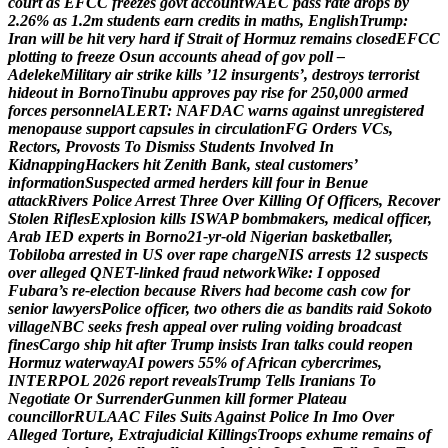
c
o
u
r
t
a
s
E
F
C
C
f
r
e
e
z
e
s
g
o
v
t
a
c
c
o
u
n
t
W
A
E
C
p
a
s
s
r
a
t
e
d
r
o
p
s
b
y
2
.
2
6
%
a
s
1
.
2
m
s
t
u
d
e
n
t
s
e
a
r
n
c
r
e
d
i
t
s
i
n
m
a
t
h
s
,
E
n
g
l
i
s
h
T
r
u
m
p
:
I
r
a
n
w
i
l
l
b
e
h
i
t
v
e
r
y
h
a
r
d
i
f
S
t
r
a
i
t
o
f
H
o
r
m
u
z
r
e
m
a
i
n
s
c
l
o
s
e
d
E
F
C
C
p
l
o
t
t
i
n
g
t
o
f
r
e
e
z
e
O
s
u
n
a
c
c
o
u
n
t
s
a
h
e
a
d
o
f
g
o
v
p
o
l
l
–
A
d
e
l
e
k
e
M
i
l
i
t
a
r
y
a
i
r
s
t
r
i
k
e
k
i
l
l
s
’
1
2
i
n
s
u
r
g
e
n
t
s
’
,
d
e
s
t
r
o
y
s
t
e
r
r
o
r
i
s
t
h
i
d
e
o
u
t
i
n
B
o
r
n
o
T
i
n
u
b
u
a
p
p
r
o
v
e
s
p
a
y
r
i
s
e
f
o
r
2
5
0
,
0
0
0
a
r
m
e
d
f
o
r
c
e
s
p
e
r
s
o
n
n
e
l
A
L
E
R
T
:
N
A
F
D
A
C
w
a
r
n
s
a
g
a
i
n
s
t
u
n
r
e
g
i
s
t
e
r
e
d
m
e
n
o
p
a
u
s
e
s
u
p
p
o
r
t
c
a
p
s
u
l
e
s
i
n
c
i
r
c
u
l
a
t
i
o
n
F
G
O
r
d
e
r
s
V
C
s
,
R
e
c
t
o
r
s
,
P
r
o
v
o
s
t
s
T
o
D
i
s
m
i
s
s
S
t
u
d
e
n
t
s
I
n
v
o
l
v
e
d
I
n
K
i
d
n
a
p
p
i
n
g
H
a
c
k
e
r
s
h
i
t
Z
e
n
i
t
h
B
a
n
k
,
s
t
e
a
l
c
u
s
t
o
m
e
r
s
’
i
n
f
o
r
m
a
t
i
o
n
S
u
s
p
e
c
t
e
d
a
r
m
e
d
h
e
r
d
e
r
s
k
i
l
l
f
o
u
r
i
n
B
e
n
u
e
a
t
t
a
c
k
R
i
v
e
r
s
P
o
l
i
c
e
A
r
r
e
s
t
T
h
r
e
e
O
v
e
r
K
i
l
l
i
n
g
O
f
O
f
f
i
c
e
r
s
,
R
e
c
o
v
e
r
S
t
o
l
e
n
R
i
f
l
e
s
E
x
p
l
o
s
i
o
n
k
i
l
l
s
I
S
W
A
P
b
o
m
b
m
a
k
e
r
s
,
m
e
d
i
c
a
l
o
f
f
i
c
e
r
,
A
r
a
b
I
E
D
e
x
p
e
r
t
s
i
n
B
o
r
n
o
2
1
-
y
r
-
o
l
d
N
i
g
e
r
i
a
n
b
a
s
k
e
t
b
a
l
l
e
r
,
T
o
b
i
l
o
b
a
a
r
r
e
s
t
e
d
i
n
U
S
o
v
e
r
r
a
p
e
c
h
a
r
g
e
N
I
S
a
r
r
e
s
t
s
1
2
s
u
s
p
e
c
t
s
o
v
e
r
a
l
l
e
g
e
d
Q
N
E
T
-
l
i
n
k
e
d
f
r
a
u
d
n
e
t
w
o
r
k
W
i
k
e
:
I
o
p
p
o
s
e
d
F
u
b
a
r
a
’
s
r
e
-
e
l
e
c
t
i
o
n
b
e
c
a
u
s
e
R
i
v
e
r
s
h
a
d
b
e
c
o
m
e
c
a
s
h
c
o
w
f
o
r
s
e
n
i
o
r
l
a
w
y
e
r
s
P
o
l
i
c
e
o
f
f
i
c
e
r
,
t
w
o
o
t
h
e
r
s
d
i
e
a
s
b
a
n
d
i
t
s
r
a
i
d
S
o
k
o
t
o
v
i
l
l
a
g
e
N
B
C
s
e
e
k
s
f
r
e
s
h
a
p
p
e
a
l
o
v
e
r
r
u
l
i
n
g
v
o
i
d
i
n
g
b
r
o
a
d
c
a
s
t
f
i
n
e
s
C
a
r
g
o
s
h
i
p
h
i
t
a
f
t
e
r
T
r
u
m
p
i
n
s
i
s
t
s
I
r
a
n
t
a
l
k
s
c
o
u
l
d
r
e
o
p
e
n
H
o
r
m
u
z
w
a
t
e
r
w
a
y
A
I
p
o
w
e
r
s
5
5
%
o
f
A
f
r
i
c
a
n
c
y
b
e
r
c
r
i
m
e
s
,
I
N
T
E
R
P
O
L
2
0
2
6
r
e
p
o
r
t
r
e
v
e
a
l
s
T
r
u
m
p
T
e
l
l
s
I
r
a
n
i
a
n
s
T
o
N
e
g
o
t
i
a
t
e
O
r
S
u
r
r
e
n
d
e
r
G
u
n
m
e
n
k
i
l
l
f
o
r
m
e
r
P
l
a
t
e
a
u
c
o
u
n
c
i
l
l
o
r
R
U
L
A
A
C
F
i
l
e
s
S
u
i
t
s
A
g
a
i
n
s
t
P
o
l
i
c
e
I
n
I
m
o
O
v
e
r
A
l
l
e
g
e
d
T
o
r
t
u
r
e
,
E
x
t
r
a
j
u
d
i
c
i
a
l
K
i
l
l
i
n
g
s
T
r
o
o
p
s
e
x
h
u
m
e
r
e
m
a
i
n
s
o
f