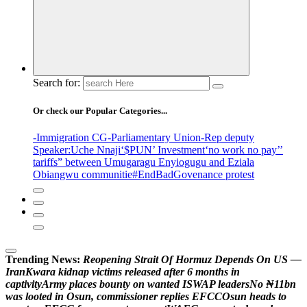
Search for:
Or check our Popular Categories...
-Immigration CG
-Parliamentary Union
-Rep deputy
Speaker
:Uche Nnaji
‘$PUN’ Investment
‘no work no pay’
’
tariffs
” between Umugaragu Enyiogugu and Eziala
Obiangwu communitie
#EndBadGovenance protest
Trending News:
R
e
o
p
e
n
i
n
g
S
t
r
a
i
t
O
f
H
o
r
m
u
z
D
e
p
e
n
d
s
O
n
U
S
—
I
r
a
n
K
w
a
r
a
k
i
d
n
a
p
v
i
c
t
i
m
s
r
e
l
e
a
s
e
d
a
f
t
e
r
6
m
o
n
t
h
s
i
n
c
a
p
t
i
v
i
t
y
A
r
m
y
p
l
a
c
e
s
b
o
u
n
t
y
o
n
w
a
n
t
e
d
I
S
W
A
P
l
e
a
d
e
r
s
N
o
₦
1
1
b
n
w
a
s
l
o
o
t
e
d
i
n
O
s
u
n
,
c
o
m
m
i
s
s
i
o
n
e
r
r
e
p
l
i
e
s
E
F
C
C
O
s
u
n
h
e
a
d
s
t
o