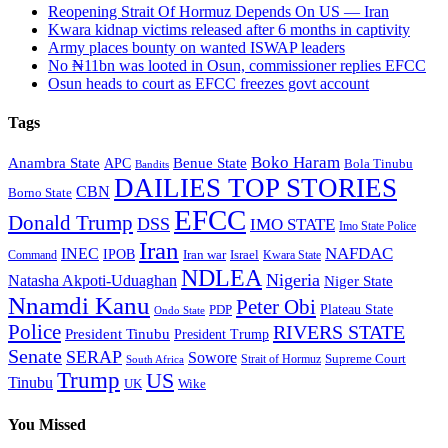
Reopening Strait Of Hormuz Depends On US — Iran
Kwara kidnap victims released after 6 months in captivity
Army places bounty on wanted ISWAP leaders
No ₦11bn was looted in Osun, commissioner replies EFCC
Osun heads to court as EFCC freezes govt account
Tags
Boko Haram
Anambra State
Benue State
APC
Bola Tinubu
Bandits
DAILIES TOP STORIES
CBN
Borno State
EFCC
Donald Trump
DSS
IMO STATE
Imo State Police
Iran
NAFDAC
INEC
IPOB
Iran war
Israel
Command
Kwara State
NDLEA
Nigeria
Natasha Akpoti-Uduaghan
Niger State
Nnamdi Kanu
Peter Obi
Plateau State
PDP
Ondo State
Police
RIVERS STATE
President Tinubu
President Trump
Senate
SERAP
Sowore
Supreme Court
Strait of Hormuz
South Africa
Trump
US
Tinubu
Wike
UK
You Missed