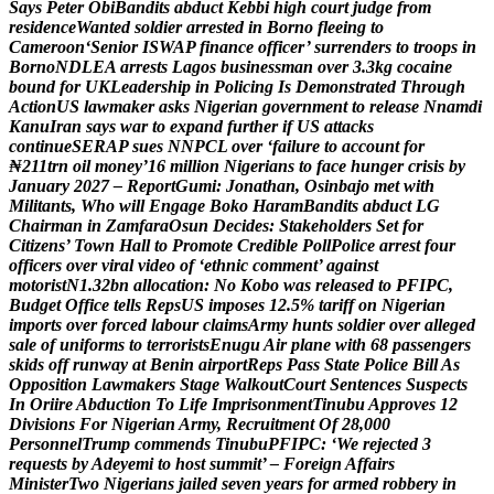
S
a
y
s
P
e
t
e
r
O
b
i
B
a
n
d
i
t
s
a
b
d
u
c
t
K
e
b
b
i
h
i
g
h
c
o
u
r
t
j
u
d
g
e
f
r
o
m
r
e
s
i
d
e
n
c
e
W
a
n
t
e
d
s
o
l
d
i
e
r
a
r
r
e
s
t
e
d
i
n
B
o
r
n
o
f
l
e
e
i
n
g
t
o
C
a
m
e
r
o
o
n
‘
S
e
n
i
o
r
I
S
W
A
P
f
i
n
a
n
c
e
o
f
f
i
c
e
r
’
s
u
r
r
e
n
d
e
r
s
t
o
t
r
o
o
p
s
i
n
B
o
r
n
o
N
D
L
E
A
a
r
r
e
s
t
s
L
a
g
o
s
b
u
s
i
n
e
s
s
m
a
n
o
v
e
r
3
.
3
k
g
c
o
c
a
i
n
e
b
o
u
n
d
f
o
r
U
K
L
e
a
d
e
r
s
h
i
p
i
n
P
o
l
i
c
i
n
g
I
s
D
e
m
o
n
s
t
r
a
t
e
d
T
h
r
o
u
g
h
A
c
t
i
o
n
U
S
l
a
w
m
a
k
e
r
a
s
k
s
N
i
g
e
r
i
a
n
g
o
v
e
r
n
m
e
n
t
t
o
r
e
l
e
a
s
e
N
n
a
m
d
i
K
a
n
u
I
r
a
n
s
a
y
s
w
a
r
t
o
e
x
p
a
n
d
f
u
r
t
h
e
r
i
f
U
S
a
t
t
a
c
k
s
c
o
n
t
i
n
u
e
S
E
R
A
P
s
u
e
s
N
N
P
C
L
o
v
e
r
‘
f
a
i
l
u
r
e
t
o
a
c
c
o
u
n
t
f
o
r
₦
2
1
1
t
r
n
o
i
l
m
o
n
e
y
’
1
6
m
i
l
l
i
o
n
N
i
g
e
r
i
a
n
s
t
o
f
a
c
e
h
u
n
g
e
r
c
r
i
s
i
s
b
y
J
a
n
u
a
r
y
2
0
2
7
–
R
e
p
o
r
t
G
u
m
i
:
J
o
n
a
t
h
a
n
,
O
s
i
n
b
a
j
o
m
e
t
w
i
t
h
M
i
l
i
t
a
n
t
s
,
W
h
o
w
i
l
l
E
n
g
a
g
e
B
o
k
o
H
a
r
a
m
B
a
n
d
i
t
s
a
b
d
u
c
t
L
G
C
h
a
i
r
m
a
n
i
n
Z
a
m
f
a
r
a
O
s
u
n
D
e
c
i
d
e
s
:
S
t
a
k
e
h
o
l
d
e
r
s
S
e
t
f
o
r
C
i
t
i
z
e
n
s
’
T
o
w
n
H
a
l
l
t
o
P
r
o
m
o
t
e
C
r
e
d
i
b
l
e
P
o
l
l
P
o
l
i
c
e
a
r
r
e
s
t
f
o
u
r
o
f
f
i
c
e
r
s
o
v
e
r
v
i
r
a
l
v
i
d
e
o
o
f
‘
e
t
h
n
i
c
c
o
m
m
e
n
t
’
a
g
a
i
n
s
t
m
o
t
o
r
i
s
t
N
1
.
3
2
b
n
a
l
l
o
c
a
t
i
o
n
:
N
o
K
o
b
o
w
a
s
r
e
l
e
a
s
e
d
t
o
P
F
I
P
C
,
B
u
d
g
e
t
O
f
f
i
c
e
t
e
l
l
s
R
e
p
s
U
S
i
m
p
o
s
e
s
1
2
.
5
%
t
a
r
i
f
f
o
n
N
i
g
e
r
i
a
n
i
m
p
o
r
t
s
o
v
e
r
f
o
r
c
e
d
l
a
b
o
u
r
c
l
a
i
m
s
A
r
m
y
h
u
n
t
s
s
o
l
d
i
e
r
o
v
e
r
a
l
l
e
g
e
d
s
a
l
e
o
f
u
n
i
f
o
r
m
s
t
o
t
e
r
r
o
r
i
s
t
s
E
n
u
g
u
A
i
r
p
l
a
n
e
w
i
t
h
6
8
p
a
s
s
e
n
g
e
r
s
s
k
i
d
s
o
f
f
r
u
n
w
a
y
a
t
B
e
n
i
n
a
i
r
p
o
r
t
R
e
p
s
P
a
s
s
S
t
a
t
e
P
o
l
i
c
e
B
i
l
l
A
s
O
p
p
o
s
i
t
i
o
n
L
a
w
m
a
k
e
r
s
S
t
a
g
e
W
a
l
k
o
u
t
C
o
u
r
t
S
e
n
t
e
n
c
e
s
S
u
s
p
e
c
t
s
I
n
O
r
i
i
r
e
A
b
d
u
c
t
i
o
n
T
o
L
i
f
e
I
m
p
r
i
s
o
n
m
e
n
t
T
i
n
u
b
u
A
p
p
r
o
v
e
s
1
2
D
i
v
i
s
i
o
n
s
F
o
r
N
i
g
e
r
i
a
n
A
r
m
y
,
R
e
c
r
u
i
t
m
e
n
t
O
f
2
8
,
0
0
0
P
e
r
s
o
n
n
e
l
T
r
u
m
p
c
o
m
m
e
n
d
s
T
i
n
u
b
u
P
F
I
P
C
:
‘
W
e
r
e
j
e
c
t
e
d
3
r
e
q
u
e
s
t
s
b
y
A
d
e
y
e
m
i
t
o
h
o
s
t
s
u
m
m
i
t
’
–
F
o
r
e
i
g
n
A
f
f
a
i
r
s
M
i
n
i
s
t
e
r
T
w
o
N
i
g
e
r
i
a
n
s
j
a
i
l
e
d
s
e
v
e
n
y
e
a
r
s
f
o
r
a
r
m
e
d
r
o
b
b
e
r
y
i
n