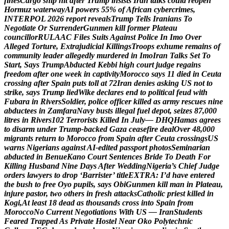
f
i
n
e
s
C
a
r
g
o
s
h
i
p
h
i
t
a
f
t
e
r
T
r
u
m
p
i
n
s
i
s
t
s
I
r
a
n
t
a
l
k
s
c
o
u
l
d
r
e
o
p
e
n
H
o
r
m
u
z
w
a
t
e
r
w
a
y
A
I
p
o
w
e
r
s
5
5
%
o
f
A
f
r
i
c
a
n
c
y
b
e
r
c
r
i
m
e
s
,
I
N
T
E
R
P
O
L
2
0
2
6
r
e
p
o
r
t
r
e
v
e
a
l
s
T
r
u
m
p
T
e
l
l
s
I
r
a
n
i
a
n
s
T
o
N
e
g
o
t
i
a
t
e
O
r
S
u
r
r
e
n
d
e
r
G
u
n
m
e
n
k
i
l
l
f
o
r
m
e
r
P
l
a
t
e
a
u
c
o
u
n
c
i
l
l
o
r
R
U
L
A
A
C
F
i
l
e
s
S
u
i
t
s
A
g
a
i
n
s
t
P
o
l
i
c
e
I
n
I
m
o
O
v
e
r
A
l
l
e
g
e
d
T
o
r
t
u
r
e
,
E
x
t
r
a
j
u
d
i
c
i
a
l
K
i
l
l
i
n
g
s
T
r
o
o
p
s
e
x
h
u
m
e
r
e
m
a
i
n
s
o
f
c
o
m
m
u
n
i
t
y
l
e
a
d
e
r
a
l
l
e
g
e
d
l
y
m
u
r
d
e
r
e
d
i
n
I
m
o
I
r
a
n
T
a
l
k
s
S
e
t
T
o
S
t
a
r
t
,
S
a
y
s
T
r
u
m
p
A
b
d
u
c
t
e
d
K
e
b
b
i
h
i
g
h
c
o
u
r
t
j
u
d
g
e
r
e
g
a
i
n
s
f
r
e
e
d
o
m
a
f
t
e
r
o
n
e
w
e
e
k
i
n
c
a
p
t
i
v
i
t
y
M
o
r
o
c
c
o
s
a
y
s
1
1
d
i
e
d
i
n
C
e
u
t
a
c
r
o
s
s
i
n
g
a
f
t
e
r
S
p
a
i
n
p
u
t
s
t
o
l
l
a
t
7
2
I
r
a
n
d
e
n
i
e
s
a
s
k
i
n
g
U
S
n
o
t
t
o
s
t
r
i
k
e
,
s
a
y
s
T
r
u
m
p
l
i
e
d
W
i
k
e
d
e
c
l
a
r
e
s
e
n
d
t
o
p
o
l
i
t
i
c
a
l
f
e
u
d
w
i
t
h
F
u
b
a
r
a
i
n
R
i
v
e
r
s
S
o
l
d
i
e
r
,
p
o
l
i
c
e
o
f
f
i
c
e
r
k
i
l
l
e
d
a
s
a
r
m
y
r
e
s
c
u
e
s
n
i
n
e
a
b
d
u
c
t
e
e
s
i
n
Z
a
m
f
a
r
a
N
a
v
y
b
u
s
t
s
i
l
l
e
g
a
l
f
u
e
l
d
e
p
o
t
,
s
e
i
z
e
s
8
7
,
0
0
0
l
i
t
r
e
s
i
n
R
i
v
e
r
s
1
0
2
T
e
r
r
o
r
i
s
t
s
K
i
l
l
e
d
I
n
J
u
l
y
—
D
H
Q
H
a
m
a
s
a
g
r
e
e
s
t
o
d
i
s
a
r
m
u
n
d
e
r
T
r
u
m
p
-
b
a
c
k
e
d
G
a
z
a
c
e
a
s
e
f
i
r
e
d
e
a
l
O
v
e
r
4
8
,
0
0
0
m
i
g
r
a
n
t
s
r
e
t
u
r
n
t
o
M
o
r
o
c
c
o
f
r
o
m
S
p
a
i
n
a
f
t
e
r
C
e
u
t
a
c
r
o
s
s
i
n
g
s
U
S
w
a
r
n
s
N
i
g
e
r
i
a
n
s
a
g
a
i
n
s
t
A
I
-
e
d
i
t
e
d
p
a
s
s
p
o
r
t
p
h
o
t
o
s
S
e
m
i
n
a
r
i
a
n
a
b
d
u
c
t
e
d
i
n
B
e
n
u
e
K
a
n
o
C
o
u
r
t
S
e
n
t
e
n
c
e
s
B
r
i
d
e
T
o
D
e
a
t
h
F
o
r
K
i
l
l
i
n
g
H
u
s
b
a
n
d
N
i
n
e
D
a
y
s
A
f
t
e
r
W
e
d
d
i
n
g
N
i
g
e
r
i
a
’
s
C
h
i
e
f
J
u
d
g
e
o
r
d
e
r
s
l
a
w
y
e
r
s
t
o
d
r
o
p
‘
B
a
r
r
i
s
t
e
r
’
t
i
t
l
e
E
X
T
R
A
:
I
’
d
h
a
v
e
e
n
t
e
r
e
d
t
h
e
b
u
s
h
t
o
f
r
e
e
O
y
o
p
u
p
i
l
s
,
s
a
y
s
O
b
i
G
u
n
m
e
n
k
i
l
l
m
a
n
i
n
P
l
a
t
e
a
u
,
i
n
j
u
r
e
p
a
s
t
o
r
,
t
w
o
o
t
h
e
r
s
i
n
f
r
e
s
h
a
t
t
a
c
k
s
C
a
t
h
o
l
i
c
p
r
i
e
s
t
k
i
l
l
e
d
i
n
K
o
g
i
,
A
t
l
e
a
s
t
1
8
d
e
a
d
a
s
t
h
o
u
s
a
n
d
s
c
r
o
s
s
i
n
t
o
S
p
a
i
n
f
r
o
m
M
o
r
o
c
c
o
N
o
C
u
r
r
e
n
t
N
e
g
o
t
i
a
t
i
o
n
s
W
i
t
h
U
S
—
I
r
a
n
S
t
u
d
e
n
t
s
F
e
a
r
e
d
T
r
a
p
p
e
d
A
s
P
r
i
v
a
t
e
H
o
s
t
e
l
N
e
a
r
O
k
o
P
o
l
y
t
e
c
h
n
i
c