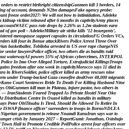
o
r
d
e
r
s
t
o
r
e
s
t
r
i
c
t
b
i
r
t
h
r
i
g
h
t
c
i
t
i
z
e
n
s
h
i
p
G
u
n
m
e
n
k
i
l
l
3
h
e
r
d
e
r
s
,
1
4
i
n
g
o
f
a
c
c
o
u
n
t
,
d
e
m
a
n
d
s
N
2
b
n
d
a
m
a
g
e
s
F
a
k
e
a
g
e
n
c
y
p
r
o
b
e
:
o
u
n
t
f
r
e
e
z
e
o
r
d
e
r
2
0
2
7
:
W
e
w
i
l
l
n
o
t
b
o
w
t
o
i
n
t
i
m
i
d
a
t
i
o
n
,
A
d
e
l
e
k
e
a
k
i
d
n
a
p
v
i
c
t
i
m
s
r
e
l
e
a
s
e
d
a
f
t
e
r
6
m
o
n
t
h
s
i
n
c
a
p
t
i
v
i
t
y
A
r
m
y
p
l
a
c
e
s
a
c
c
o
u
n
t
W
A
E
C
p
a
s
s
r
a
t
e
d
r
o
p
s
b
y
2
.
2
6
%
a
s
1
.
2
m
s
t
u
d
e
n
t
s
e
a
r
n
a
d
o
f
g
o
v
p
o
l
l
–
A
d
e
l
e
k
e
M
i
l
i
t
a
r
y
a
i
r
s
t
r
i
k
e
k
i
l
l
s
’
1
2
i
n
s
u
r
g
e
n
t
s
’
,
g
i
s
t
e
r
e
d
m
e
n
o
p
a
u
s
e
s
u
p
p
o
r
t
c
a
p
s
u
l
e
s
i
n
c
i
r
c
u
l
a
t
i
o
n
F
G
O
r
d
e
r
s
V
C
s
,
e
r
d
e
r
s
k
i
l
l
f
o
u
r
i
n
B
e
n
u
e
a
t
t
a
c
k
R
i
v
e
r
s
P
o
l
i
c
e
A
r
r
e
s
t
T
h
r
e
e
O
v
e
r
r
i
a
n
b
a
s
k
e
t
b
a
l
l
e
r
,
T
o
b
i
l
o
b
a
a
r
r
e
s
t
e
d
i
n
U
S
o
v
e
r
r
a
p
e
c
h
a
r
g
e
N
I
S
o
r
s
e
n
i
o
r
l
a
w
y
e
r
s
P
o
l
i
c
e
o
f
f
i
c
e
r
,
t
w
o
o
t
h
e
r
s
d
i
e
a
s
b
a
n
d
i
t
s
r
a
i
d
m
u
z
w
a
t
e
r
w
a
y
A
I
p
o
w
e
r
s
5
5
%
o
f
A
f
r
i
c
a
n
c
y
b
e
r
c
r
i
m
e
s
,
I
N
T
E
R
P
O
L
P
o
l
i
c
e
I
n
I
m
o
O
v
e
r
A
l
l
e
g
e
d
T
o
r
t
u
r
e
,
E
x
t
r
a
j
u
d
i
c
i
a
l
K
i
l
l
i
n
g
s
T
r
o
o
p
s
g
a
i
n
s
f
r
e
e
d
o
m
a
f
t
e
r
o
n
e
w
e
e
k
i
n
c
a
p
t
i
v
i
t
y
M
o
r
o
c
c
o
s
a
y
s
1
1
d
i
e
d
i
n
a
r
a
i
n
R
i
v
e
r
s
S
o
l
d
i
e
r
,
p
o
l
i
c
e
o
f
f
i
c
e
r
k
i
l
l
e
d
a
s
a
r
m
y
r
e
s
c
u
e
s
n
i
n
e
a
r
m
u
n
d
e
r
T
r
u
m
p
-
b
a
c
k
e
d
G
a
z
a
c
e
a
s
e
f
i
r
e
d
e
a
l
O
v
e
r
4
8
,
0
0
0
m
i
g
r
a
n
t
s
e
K
a
n
o
C
o
u
r
t
S
e
n
t
e
n
c
e
s
B
r
i
d
e
T
o
D
e
a
t
h
F
o
r
K
i
l
l
i
n
g
H
u
s
b
a
n
d
N
i
n
e
a
y
s
O
b
i
G
u
n
m
e
n
k
i
l
l
m
a
n
i
n
P
l
a
t
e
a
u
,
i
n
j
u
r
e
p
a
s
t
o
r
,
t
w
o
o
t
h
e
r
s
i
n
S
—
I
r
a
n
S
t
u
d
e
n
t
s
F
e
a
r
e
d
T
r
a
p
p
e
d
A
s
P
r
i
v
a
t
e
H
o
s
t
e
l
N
e
a
r
O
k
o
A
t
D
i
s
t
r
i
b
u
t
i
o
n
C
e
n
t
r
e
I
n
O
s
u
n
4
k
i
l
l
e
d
a
s
b
a
n
d
i
t
s
i
n
m
i
l
i
t
a
r
y
s
a
y
s
P
e
t
e
r
O
b
i
T
i
n
u
b
u
I
s
T
i
r
e
d
,
S
h
o
u
l
d
B
e
A
l
l
o
w
e
d
T
o
R
e
t
i
r
e
I
n
o
r
I
S
W
A
P
f
i
n
a
n
c
e
o
f
f
i
c
e
r
’
s
u
r
r
e
n
d
e
r
s
t
o
t
r
o
o
p
s
i
n
B
o
r
n
o
N
D
L
E
A
N
i
g
e
r
i
a
n
g
o
v
e
r
n
m
e
n
t
t
o
r
e
l
e
a
s
e
N
n
a
m
d
i
K
a
n
u
I
r
a
n
s
a
y
s
w
a
r
t
o
h
u
n
g
e
r
c
r
i
s
i
s
b
y
J
a
n
u
a
r
y
2
0
2
7
–
R
e
p
o
r
t
G
u
m
i
:
J
o
n
a
t
h
a
n
,
O
s
i
n
b
a
j
o
’
T
o
w
n
H
a
l
l
t
o
P
r
o
m
o
t
e
C
r
e
d
i
b
l
e
P
o
l
l
P
o
l
i
c
e
a
r
r
e
s
t
f
o
u
r
o
f
f
i
c
e
r
s
o
v
e
r