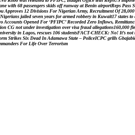
N
o
K
o
b
o
w
a
s
r
e
l
e
a
s
e
d
t
o
P
F
I
P
C
,
B
u
d
g
e
t
O
f
f
i
c
e
t
e
l
l
s
R
e
p
s
U
S
i
m
p
o
s
e
a
n
e
w
i
t
h
6
8
p
a
s
s
e
n
g
e
r
s
s
k
i
d
s
o
f
f
r
u
n
w
a
y
a
t
B
e
n
i
n
a
i
r
p
o
r
t
R
e
p
s
P
a
s
s
S
b
u
A
p
p
r
o
v
e
s
1
2
D
i
v
i
s
i
o
n
s
F
o
r
N
i
g
e
r
i
a
n
A
r
m
y
,
R
e
c
r
u
i
t
m
e
n
t
O
f
2
8
,
0
0
0
N
i
g
e
r
i
a
n
s
j
a
i
l
e
d
s
e
v
e
n
y
e
a
r
s
f
o
r
a
r
m
e
d
r
o
b
b
e
r
y
i
n
K
u
w
a
i
t
1
7
s
t
a
t
e
s
t
o
w
o
A
c
c
o
u
n
t
s
O
p
e
n
e
d
F
o
r
‘
P
F
I
P
C
’
R
e
c
o
r
d
e
d
Z
e
r
o
I
n
f
l
o
w
s
,
R
e
m
i
t
t
a
n
c
i
o
n
C
G
n
o
t
u
n
d
e
r
i
n
v
e
s
t
i
g
a
t
i
o
n
o
v
e
r
v
i
s
a
f
r
a
u
d
a
l
l
e
g
a
t
i
o
n
s
1
6
0
,
0
0
0
f
l
n
i
v
e
r
s
i
t
y
i
n
L
a
g
o
s
,
r
e
s
c
u
e
s
1
0
6
s
t
u
d
e
n
t
s
F
A
C
T
-
C
H
E
C
K
:
N
o
!
I
t
’
s
n
o
t
o
r
m
S
t
r
i
k
e
s
S
i
x
D
e
a
d
I
n
A
d
a
m
a
w
a
S
t
a
t
e
–
P
o
l
i
c
e
I
C
P
C
g
r
i
l
l
s
G
b
a
j
a
b
i
m
m
a
n
d
e
r
s
F
o
r
L
i
f
e
O
v
e
r
T
e
r
r
o
r
i
s
m