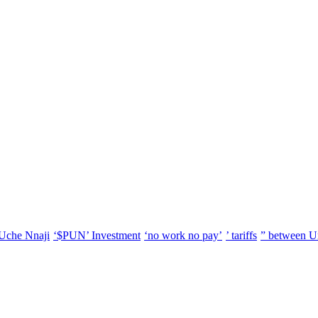
Uche Nnaji
‘$PUN’ Investment
‘no work no pay’
’ tariffs
” between U