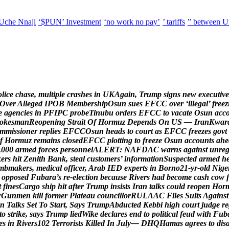
Uche Nnaji
‘$PUN’ Investment
‘no work no pay’
’ tariffs
” between U
o
l
i
c
e
c
h
a
s
e
,
m
u
l
t
i
p
l
e
c
r
a
s
h
e
s
i
n
U
K
A
g
a
i
n
,
T
r
u
m
p
s
i
g
n
s
n
e
w
e
x
e
c
u
t
i
v
e
O
v
e
r
A
l
l
e
g
e
d
I
P
O
B
M
e
m
b
e
r
s
h
i
p
O
s
u
n
s
u
e
s
E
F
C
C
o
v
e
r
‘
i
l
l
e
g
a
l
’
f
r
e
e
z
e
a
g
e
n
c
i
e
s
i
n
P
F
I
P
C
p
r
o
b
e
T
i
n
u
b
u
o
r
d
e
r
s
E
F
C
C
t
o
v
a
c
a
t
e
O
s
u
n
a
c
c
o
k
e
s
m
a
n
R
e
o
p
e
n
i
n
g
S
t
r
a
i
t
O
f
H
o
r
m
u
z
D
e
p
e
n
d
s
O
n
U
S
—
I
r
a
n
K
w
a
r
m
m
i
s
s
i
o
n
e
r
r
e
p
l
i
e
s
E
F
C
C
O
s
u
n
h
e
a
d
s
t
o
c
o
u
r
t
a
s
E
F
C
C
f
r
e
e
z
e
s
g
o
v
t
f
H
o
r
m
u
z
r
e
m
a
i
n
s
c
l
o
s
e
d
E
F
C
C
p
l
o
t
t
i
n
g
t
o
f
r
e
e
z
e
O
s
u
n
a
c
c
o
u
n
t
s
a
h
e
,
0
0
0
a
r
m
e
d
f
o
r
c
e
s
p
e
r
s
o
n
n
e
l
A
L
E
R
T
:
N
A
F
D
A
C
w
a
r
n
s
a
g
a
i
n
s
t
u
n
r
e
k
e
r
s
h
i
t
Z
e
n
i
t
h
B
a
n
k
,
s
t
e
a
l
c
u
s
t
o
m
e
r
s
’
i
n
f
o
r
m
a
t
i
o
n
S
u
s
p
e
c
t
e
d
a
r
m
e
d
h
m
b
m
a
k
e
r
s
,
m
e
d
i
c
a
l
o
f
f
i
c
e
r
,
A
r
a
b
I
E
D
e
x
p
e
r
t
s
i
n
B
o
r
n
o
2
1
-
y
r
-
o
l
d
N
i
g
e
o
p
p
o
s
e
d
F
u
b
a
r
a
’
s
r
e
-
e
l
e
c
t
i
o
n
b
e
c
a
u
s
e
R
i
v
e
r
s
h
a
d
b
e
c
o
m
e
c
a
s
h
c
o
w
f
t
f
i
n
e
s
C
a
r
g
o
s
h
i
p
h
i
t
a
f
t
e
r
T
r
u
m
p
i
n
s
i
s
t
s
I
r
a
n
t
a
l
k
s
c
o
u
l
d
r
e
o
p
e
n
H
o
r
r
G
u
n
m
e
n
k
i
l
l
f
o
r
m
e
r
P
l
a
t
e
a
u
c
o
u
n
c
i
l
l
o
r
R
U
L
A
A
C
F
i
l
e
s
S
u
i
t
s
A
g
a
i
n
s
t
n
T
a
l
k
s
S
e
t
T
o
S
t
a
r
t
,
S
a
y
s
T
r
u
m
p
A
b
d
u
c
t
e
d
K
e
b
b
i
h
i
g
h
c
o
u
r
t
j
u
d
g
e
r
e
t
o
s
t
r
i
k
e
,
s
a
y
s
T
r
u
m
p
l
i
e
d
W
i
k
e
d
e
c
l
a
r
e
s
e
n
d
t
o
p
o
l
i
t
i
c
a
l
f
e
u
d
w
i
t
h
F
u
b
e
s
i
n
R
i
v
e
r
s
1
0
2
T
e
r
r
o
r
i
s
t
s
K
i
l
l
e
d
I
n
J
u
l
y
—
D
H
Q
H
a
m
a
s
a
g
r
e
e
s
t
o
d
i
s