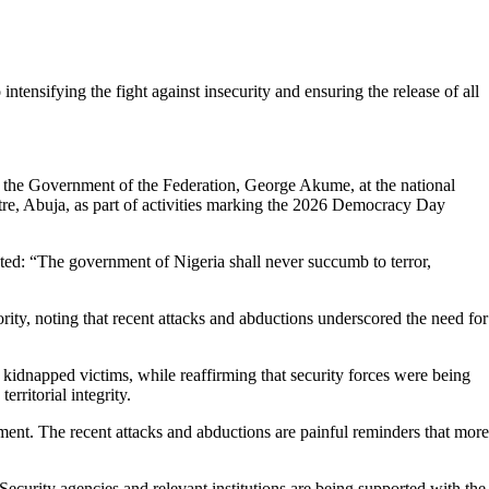
ntensifying the fight against insecurity and ensuring the release of all
 the Government of the Federation, George Akume, at the national
tre, Abuja, as part of activities marking the 2026 Democracy Day
ed: “The government of Nigeria shall never succumb to terror,
rity, noting that recent attacks and abductions underscored the need for
l kidnapped victims, while reaffirming that security forces were being
rritorial integrity.
ment. The recent attacks and abductions are painful reminders that more
. Security agencies and relevant institutions are being supported with the