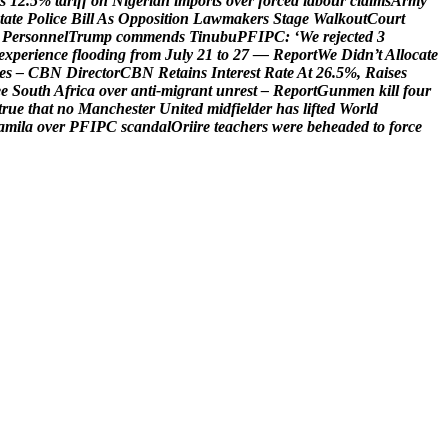
s
1
2
.
5
%
t
a
r
i
f
f
o
n
N
i
g
e
r
i
a
n
i
m
p
o
r
t
s
o
v
e
r
f
o
r
c
e
d
l
a
b
o
u
r
c
l
a
i
m
s
A
r
m
y
t
a
t
e
P
o
l
i
c
e
B
i
l
l
A
s
O
p
p
o
s
i
t
i
o
n
L
a
w
m
a
k
e
r
s
S
t
a
g
e
W
a
l
k
o
u
t
C
o
u
r
t
P
e
r
s
o
n
n
e
l
T
r
u
m
p
c
o
m
m
e
n
d
s
T
i
n
u
b
u
P
F
I
P
C
:
‘
W
e
r
e
j
e
c
t
e
d
3
e
x
p
e
r
i
e
n
c
e
f
l
o
o
d
i
n
g
f
r
o
m
J
u
l
y
2
1
t
o
2
7
—
R
e
p
o
r
t
W
e
D
i
d
n
’
t
A
l
l
o
c
a
t
e
e
s
–
C
B
N
D
i
r
e
c
t
o
r
C
B
N
R
e
t
a
i
n
s
I
n
t
e
r
e
s
t
R
a
t
e
A
t
2
6
.
5
%
,
R
a
i
s
e
s
e
e
S
o
u
t
h
A
f
r
i
c
a
o
v
e
r
a
n
t
i
-
m
i
g
r
a
n
t
u
n
r
e
s
t
–
R
e
p
o
r
t
G
u
n
m
e
n
k
i
l
l
f
o
u
r
t
r
u
e
t
h
a
t
n
o
M
a
n
c
h
e
s
t
e
r
U
n
i
t
e
d
m
i
d
f
i
e
l
d
e
r
h
a
s
l
i
f
t
e
d
W
o
r
l
d
a
m
i
l
a
o
v
e
r
P
F
I
P
C
s
c
a
n
d
a
l
O
r
i
i
r
e
t
e
a
c
h
e
r
s
w
e
r
e
b
e
h
e
a
d
e
d
t
o
f
o
r
c
e