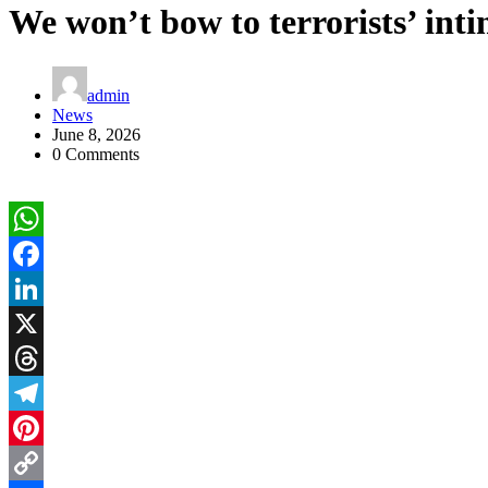
We won’t bow to terrorists’ int
admin
News
June 8, 2026
0 Comments
WhatsApp
Facebook
LinkedIn
X
Threads
Telegram
Pinterest