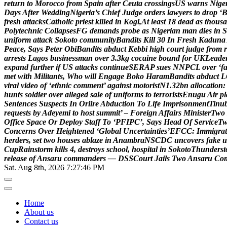
r
e
t
u
r
n
t
o
M
o
r
o
c
c
o
f
r
o
m
S
p
a
i
n
a
f
t
e
r
C
e
u
t
a
c
r
o
s
s
i
n
g
s
U
S
w
a
r
n
s
N
i
g
e
D
a
y
s
A
f
t
e
r
W
e
d
d
i
n
g
N
i
g
e
r
i
a
’
s
C
h
i
e
f
J
u
d
g
e
o
r
d
e
r
s
l
a
w
y
e
r
s
t
o
d
r
o
p
‘
f
r
e
s
h
a
t
t
a
c
k
s
C
a
t
h
o
l
i
c
p
r
i
e
s
t
k
i
l
l
e
d
i
n
K
o
g
i
,
A
t
l
e
a
s
t
1
8
d
e
a
d
a
s
t
h
o
u
s
a
P
o
l
y
t
e
c
h
n
i
c
C
o
l
l
a
p
s
e
s
F
G
d
e
m
a
n
d
s
p
r
o
b
e
a
s
N
i
g
e
r
i
a
n
m
a
n
d
i
e
s
i
n
S
u
n
i
f
o
r
m
a
t
t
a
c
k
S
o
k
o
t
o
c
o
m
m
u
n
i
t
y
B
a
n
d
i
t
s
K
i
l
l
3
0
I
n
F
r
e
s
h
K
a
d
u
n
a
P
e
a
c
e
,
S
a
y
s
P
e
t
e
r
O
b
i
B
a
n
d
i
t
s
a
b
d
u
c
t
K
e
b
b
i
h
i
g
h
c
o
u
r
t
j
u
d
g
e
f
r
o
m
r
a
r
r
e
s
t
s
L
a
g
o
s
b
u
s
i
n
e
s
s
m
a
n
o
v
e
r
3
.
3
k
g
c
o
c
a
i
n
e
b
o
u
n
d
f
o
r
U
K
L
e
a
d
e
e
x
p
a
n
d
f
u
r
t
h
e
r
i
f
U
S
a
t
t
a
c
k
s
c
o
n
t
i
n
u
e
S
E
R
A
P
s
u
e
s
N
N
P
C
L
o
v
e
r
‘
f
m
e
t
w
i
t
h
M
i
l
i
t
a
n
t
s
,
W
h
o
w
i
l
l
E
n
g
a
g
e
B
o
k
o
H
a
r
a
m
B
a
n
d
i
t
s
a
b
d
u
c
t
L
v
i
r
a
l
v
i
d
e
o
o
f
‘
e
t
h
n
i
c
c
o
m
m
e
n
t
’
a
g
a
i
n
s
t
m
o
t
o
r
i
s
t
N
1
.
3
2
b
n
a
l
l
o
c
a
t
i
o
n
:
h
u
n
t
s
s
o
l
d
i
e
r
o
v
e
r
a
l
l
e
g
e
d
s
a
l
e
o
f
u
n
i
f
o
r
m
s
t
o
t
e
r
r
o
r
i
s
t
s
E
n
u
g
u
A
i
r
p
l
S
e
n
t
e
n
c
e
s
S
u
s
p
e
c
t
s
I
n
O
r
i
i
r
e
A
b
d
u
c
t
i
o
n
T
o
L
i
f
e
I
m
p
r
i
s
o
n
m
e
n
t
T
i
n
u
r
e
q
u
e
s
t
s
b
y
A
d
e
y
e
m
i
t
o
h
o
s
t
s
u
m
m
i
t
’
–
F
o
r
e
i
g
n
A
f
f
a
i
r
s
M
i
n
i
s
t
e
r
T
w
o
O
f
f
i
c
e
S
p
a
c
e
O
r
D
e
p
l
o
y
S
t
a
f
f
T
o
‘
P
F
I
P
C
’
,
S
a
y
s
H
e
a
d
O
f
S
e
r
v
i
c
e
T
C
o
n
c
e
r
n
s
O
v
e
r
H
e
i
g
h
t
e
n
e
d
‘
G
l
o
b
a
l
U
n
c
e
r
t
a
i
n
t
i
e
s
’
E
F
C
C
:
I
m
m
i
g
r
a
t
h
e
r
d
e
r
s
,
s
e
t
t
w
o
h
o
u
s
e
s
a
b
l
a
z
e
i
n
A
n
a
m
b
r
a
N
S
C
D
C
u
n
c
o
v
e
r
s
f
a
k
e
u
C
u
p
R
a
i
n
s
t
o
r
m
k
i
l
l
s
4
,
d
e
s
t
r
o
y
s
s
c
h
o
o
l
,
h
o
s
p
i
t
a
l
i
n
S
o
k
o
t
o
T
h
u
n
d
e
r
s
t
r
e
l
e
a
s
e
o
f
A
n
s
a
r
u
c
o
m
m
a
n
d
e
r
s
—
D
S
S
C
o
u
r
t
J
a
i
l
s
T
w
o
A
n
s
a
r
u
C
o
Sat. Aug 8th, 2026
7:27:47 PM
Home
About us
Contact us