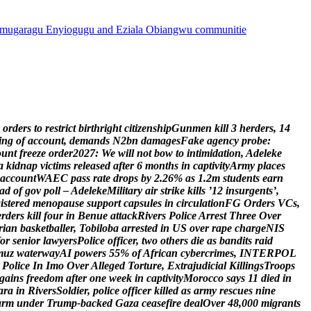
mugaragu Enyiogugu and Eziala Obiangwu communitie
o
r
d
e
r
s
t
o
r
e
s
t
r
i
c
t
b
i
r
t
h
r
i
g
h
t
c
i
t
i
z
e
n
s
h
i
p
G
u
n
m
e
n
k
i
l
l
3
h
e
r
d
e
r
s
,
1
4
i
n
g
o
f
a
c
c
o
u
n
t
,
d
e
m
a
n
d
s
N
2
b
n
d
a
m
a
g
e
s
F
a
k
e
a
g
e
n
c
y
p
r
o
b
e
:
o
u
n
t
f
r
e
e
z
e
o
r
d
e
r
2
0
2
7
:
W
e
w
i
l
l
n
o
t
b
o
w
t
o
i
n
t
i
m
i
d
a
t
i
o
n
,
A
d
e
l
e
k
e
a
k
i
d
n
a
p
v
i
c
t
i
m
s
r
e
l
e
a
s
e
d
a
f
t
e
r
6
m
o
n
t
h
s
i
n
c
a
p
t
i
v
i
t
y
A
r
m
y
p
l
a
c
e
s
a
c
c
o
u
n
t
W
A
E
C
p
a
s
s
r
a
t
e
d
r
o
p
s
b
y
2
.
2
6
%
a
s
1
.
2
m
s
t
u
d
e
n
t
s
e
a
r
n
a
d
o
f
g
o
v
p
o
l
l
–
A
d
e
l
e
k
e
M
i
l
i
t
a
r
y
a
i
r
s
t
r
i
k
e
k
i
l
l
s
’
1
2
i
n
s
u
r
g
e
n
t
s
’
,
g
i
s
t
e
r
e
d
m
e
n
o
p
a
u
s
e
s
u
p
p
o
r
t
c
a
p
s
u
l
e
s
i
n
c
i
r
c
u
l
a
t
i
o
n
F
G
O
r
d
e
r
s
V
C
s
,
e
r
d
e
r
s
k
i
l
l
f
o
u
r
i
n
B
e
n
u
e
a
t
t
a
c
k
R
i
v
e
r
s
P
o
l
i
c
e
A
r
r
e
s
t
T
h
r
e
e
O
v
e
r
r
i
a
n
b
a
s
k
e
t
b
a
l
l
e
r
,
T
o
b
i
l
o
b
a
a
r
r
e
s
t
e
d
i
n
U
S
o
v
e
r
r
a
p
e
c
h
a
r
g
e
N
I
S
o
r
s
e
n
i
o
r
l
a
w
y
e
r
s
P
o
l
i
c
e
o
f
f
i
c
e
r
,
t
w
o
o
t
h
e
r
s
d
i
e
a
s
b
a
n
d
i
t
s
r
a
i
d
m
u
z
w
a
t
e
r
w
a
y
A
I
p
o
w
e
r
s
5
5
%
o
f
A
f
r
i
c
a
n
c
y
b
e
r
c
r
i
m
e
s
,
I
N
T
E
R
P
O
L
P
o
l
i
c
e
I
n
I
m
o
O
v
e
r
A
l
l
e
g
e
d
T
o
r
t
u
r
e
,
E
x
t
r
a
j
u
d
i
c
i
a
l
K
i
l
l
i
n
g
s
T
r
o
o
p
s
g
a
i
n
s
f
r
e
e
d
o
m
a
f
t
e
r
o
n
e
w
e
e
k
i
n
c
a
p
t
i
v
i
t
y
M
o
r
o
c
c
o
s
a
y
s
1
1
d
i
e
d
i
n
a
r
a
i
n
R
i
v
e
r
s
S
o
l
d
i
e
r
,
p
o
l
i
c
e
o
f
f
i
c
e
r
k
i
l
l
e
d
a
s
a
r
m
y
r
e
s
c
u
e
s
n
i
n
e
a
r
m
u
n
d
e
r
T
r
u
m
p
-
b
a
c
k
e
d
G
a
z
a
c
e
a
s
e
f
i
r
e
d
e
a
l
O
v
e
r
4
8
,
0
0
0
m
i
g
r
a
n
t
s