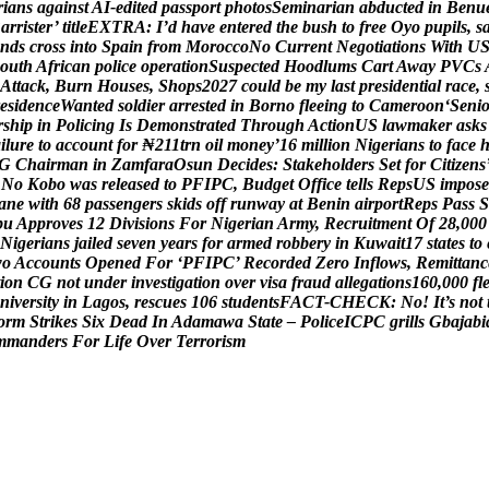
r
i
a
n
s
a
g
a
i
n
s
t
A
I
-
e
d
i
t
e
d
p
a
s
s
p
o
r
t
p
h
o
t
o
s
S
e
m
i
n
a
r
i
a
n
a
b
d
u
c
t
e
d
i
n
B
e
n
u
B
a
r
r
i
s
t
e
r
’
t
i
t
l
e
E
X
T
R
A
:
I
’
d
h
a
v
e
e
n
t
e
r
e
d
t
h
e
b
u
s
h
t
o
f
r
e
e
O
y
o
p
u
p
i
l
s
,
s
n
d
s
c
r
o
s
s
i
n
t
o
S
p
a
i
n
f
r
o
m
M
o
r
o
c
c
o
N
o
C
u
r
r
e
n
t
N
e
g
o
t
i
a
t
i
o
n
s
W
i
t
h
U
o
u
t
h
A
f
r
i
c
a
n
p
o
l
i
c
e
o
p
e
r
a
t
i
o
n
S
u
s
p
e
c
t
e
d
H
o
o
d
l
u
m
s
C
a
r
t
A
w
a
y
P
V
C
s
A
t
t
a
c
k
,
B
u
r
n
H
o
u
s
e
s
,
S
h
o
p
s
2
0
2
7
c
o
u
l
d
b
e
m
y
l
a
s
t
p
r
e
s
i
d
e
n
t
i
a
l
r
a
c
e
,
e
s
i
d
e
n
c
e
W
a
n
t
e
d
s
o
l
d
i
e
r
a
r
r
e
s
t
e
d
i
n
B
o
r
n
o
f
l
e
e
i
n
g
t
o
C
a
m
e
r
o
o
n
‘
S
e
n
i
r
s
h
i
p
i
n
P
o
l
i
c
i
n
g
I
s
D
e
m
o
n
s
t
r
a
t
e
d
T
h
r
o
u
g
h
A
c
t
i
o
n
U
S
l
a
w
m
a
k
e
r
a
s
k
s
a
i
l
u
r
e
t
o
a
c
c
o
u
n
t
f
o
r
₦
2
1
1
t
r
n
o
i
l
m
o
n
e
y
’
1
6
m
i
l
l
i
o
n
N
i
g
e
r
i
a
n
s
t
o
f
a
c
e
G
C
h
a
i
r
m
a
n
i
n
Z
a
m
f
a
r
a
O
s
u
n
D
e
c
i
d
e
s
:
S
t
a
k
e
h
o
l
d
e
r
s
S
e
t
f
o
r
C
i
t
i
z
e
n
s
N
o
K
o
b
o
w
a
s
r
e
l
e
a
s
e
d
t
o
P
F
I
P
C
,
B
u
d
g
e
t
O
f
f
i
c
e
t
e
l
l
s
R
e
p
s
U
S
i
m
p
o
s
e
a
n
e
w
i
t
h
6
8
p
a
s
s
e
n
g
e
r
s
s
k
i
d
s
o
f
f
r
u
n
w
a
y
a
t
B
e
n
i
n
a
i
r
p
o
r
t
R
e
p
s
P
a
s
s
S
b
u
A
p
p
r
o
v
e
s
1
2
D
i
v
i
s
i
o
n
s
F
o
r
N
i
g
e
r
i
a
n
A
r
m
y
,
R
e
c
r
u
i
t
m
e
n
t
O
f
2
8
,
0
0
0
N
i
g
e
r
i
a
n
s
j
a
i
l
e
d
s
e
v
e
n
y
e
a
r
s
f
o
r
a
r
m
e
d
r
o
b
b
e
r
y
i
n
K
u
w
a
i
t
1
7
s
t
a
t
e
s
t
o
w
o
A
c
c
o
u
n
t
s
O
p
e
n
e
d
F
o
r
‘
P
F
I
P
C
’
R
e
c
o
r
d
e
d
Z
e
r
o
I
n
f
l
o
w
s
,
R
e
m
i
t
t
a
n
c
i
o
n
C
G
n
o
t
u
n
d
e
r
i
n
v
e
s
t
i
g
a
t
i
o
n
o
v
e
r
v
i
s
a
f
r
a
u
d
a
l
l
e
g
a
t
i
o
n
s
1
6
0
,
0
0
0
f
l
n
i
v
e
r
s
i
t
y
i
n
L
a
g
o
s
,
r
e
s
c
u
e
s
1
0
6
s
t
u
d
e
n
t
s
F
A
C
T
-
C
H
E
C
K
:
N
o
!
I
t
’
s
n
o
t
o
r
m
S
t
r
i
k
e
s
S
i
x
D
e
a
d
I
n
A
d
a
m
a
w
a
S
t
a
t
e
–
P
o
l
i
c
e
I
C
P
C
g
r
i
l
l
s
G
b
a
j
a
b
i
m
m
a
n
d
e
r
s
F
o
r
L
i
f
e
O
v
e
r
T
e
r
r
o
r
i
s
m