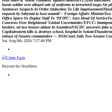
v
i
r
a
l
v
i
d
e
o
o
f
‘
e
t
h
n
i
c
c
o
m
m
e
n
t
’
a
g
a
i
n
s
t
m
o
t
o
r
i
s
t
N
1
.
3
2
b
n
a
l
l
o
c
a
t
i
o
n
:
h
u
n
t
s
s
o
l
d
i
e
r
o
v
e
r
a
l
l
e
g
e
d
s
a
l
e
o
f
u
n
i
f
o
r
m
s
t
o
t
e
r
r
o
r
i
s
t
s
E
n
u
g
u
A
i
r
p
l
S
e
n
t
e
n
c
e
s
S
u
s
p
e
c
t
s
I
n
O
r
i
i
r
e
A
b
d
u
c
t
i
o
n
T
o
L
i
f
e
I
m
p
r
i
s
o
n
m
e
n
t
T
i
n
u
r
e
q
u
e
s
t
s
b
y
A
d
e
y
e
m
i
t
o
h
o
s
t
s
u
m
m
i
t
’
–
F
o
r
e
i
g
n
A
f
f
a
i
r
s
M
i
n
i
s
t
e
r
T
w
o
O
f
f
i
c
e
S
p
a
c
e
O
r
D
e
p
l
o
y
S
t
a
f
f
T
o
‘
P
F
I
P
C
’
,
S
a
y
s
H
e
a
d
O
f
S
e
r
v
i
c
e
T
C
o
n
c
e
r
n
s
O
v
e
r
H
e
i
g
h
t
e
n
e
d
‘
G
l
o
b
a
l
U
n
c
e
r
t
a
i
n
t
i
e
s
’
E
F
C
C
:
I
m
m
i
g
r
a
t
h
e
r
d
e
r
s
,
s
e
t
t
w
o
h
o
u
s
e
s
a
b
l
a
z
e
i
n
A
n
a
m
b
r
a
N
S
C
D
C
u
n
c
o
v
e
r
s
f
a
k
e
u
C
u
p
R
a
i
n
s
t
o
r
m
k
i
l
l
s
4
,
d
e
s
t
r
o
y
s
s
c
h
o
o
l
,
h
o
s
p
i
t
a
l
i
n
S
o
k
o
t
o
T
h
u
n
d
e
r
s
t
r
e
l
e
a
s
e
o
f
A
n
s
a
r
u
c
o
m
m
a
n
d
e
r
s
—
D
S
S
C
o
u
r
t
J
a
i
l
s
T
w
o
A
n
s
a
r
u
C
o
Sat. Aug 8th, 2026
7:27:47 PM
Beyond the Headlines