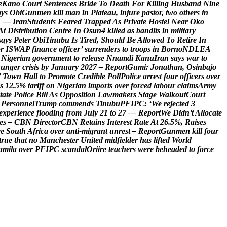
e
K
a
n
o
C
o
u
r
t
S
e
n
t
e
n
c
e
s
B
r
i
d
e
T
o
D
e
a
t
h
F
o
r
K
i
l
l
i
n
g
H
u
s
b
a
n
d
N
i
n
e
a
y
s
O
b
i
G
u
n
m
e
n
k
i
l
l
m
a
n
i
n
P
l
a
t
e
a
u
,
i
n
j
u
r
e
p
a
s
t
o
r
,
t
w
o
o
t
h
e
r
s
i
n
S
—
I
r
a
n
S
t
u
d
e
n
t
s
F
e
a
r
e
d
T
r
a
p
p
e
d
A
s
P
r
i
v
a
t
e
H
o
s
t
e
l
N
e
a
r
O
k
o
A
t
D
i
s
t
r
i
b
u
t
i
o
n
C
e
n
t
r
e
I
n
O
s
u
n
4
k
i
l
l
e
d
a
s
b
a
n
d
i
t
s
i
n
m
i
l
i
t
a
r
y
s
a
y
s
P
e
t
e
r
O
b
i
T
i
n
u
b
u
I
s
T
i
r
e
d
,
S
h
o
u
l
d
B
e
A
l
l
o
w
e
d
T
o
R
e
t
i
r
e
I
n
o
r
I
S
W
A
P
f
i
n
a
n
c
e
o
f
f
i
c
e
r
’
s
u
r
r
e
n
d
e
r
s
t
o
t
r
o
o
p
s
i
n
B
o
r
n
o
N
D
L
E
A
N
i
g
e
r
i
a
n
g
o
v
e
r
n
m
e
n
t
t
o
r
e
l
e
a
s
e
N
n
a
m
d
i
K
a
n
u
I
r
a
n
s
a
y
s
w
a
r
t
o
h
u
n
g
e
r
c
r
i
s
i
s
b
y
J
a
n
u
a
r
y
2
0
2
7
–
R
e
p
o
r
t
G
u
m
i
:
J
o
n
a
t
h
a
n
,
O
s
i
n
b
a
j
o
’
T
o
w
n
H
a
l
l
t
o
P
r
o
m
o
t
e
C
r
e
d
i
b
l
e
P
o
l
l
P
o
l
i
c
e
a
r
r
e
s
t
f
o
u
r
o
f
f
i
c
e
r
s
o
v
e
r
s
1
2
.
5
%
t
a
r
i
f
f
o
n
N
i
g
e
r
i
a
n
i
m
p
o
r
t
s
o
v
e
r
f
o
r
c
e
d
l
a
b
o
u
r
c
l
a
i
m
s
A
r
m
y
t
a
t
e
P
o
l
i
c
e
B
i
l
l
A
s
O
p
p
o
s
i
t
i
o
n
L
a
w
m
a
k
e
r
s
S
t
a
g
e
W
a
l
k
o
u
t
C
o
u
r
t
P
e
r
s
o
n
n
e
l
T
r
u
m
p
c
o
m
m
e
n
d
s
T
i
n
u
b
u
P
F
I
P
C
:
‘
W
e
r
e
j
e
c
t
e
d
3
e
x
p
e
r
i
e
n
c
e
f
l
o
o
d
i
n
g
f
r
o
m
J
u
l
y
2
1
t
o
2
7
—
R
e
p
o
r
t
W
e
D
i
d
n
’
t
A
l
l
o
c
a
t
e
e
s
–
C
B
N
D
i
r
e
c
t
o
r
C
B
N
R
e
t
a
i
n
s
I
n
t
e
r
e
s
t
R
a
t
e
A
t
2
6
.
5
%
,
R
a
i
s
e
s
e
e
S
o
u
t
h
A
f
r
i
c
a
o
v
e
r
a
n
t
i
-
m
i
g
r
a
n
t
u
n
r
e
s
t
–
R
e
p
o
r
t
G
u
n
m
e
n
k
i
l
l
f
o
u
r
t
r
u
e
t
h
a
t
n
o
M
a
n
c
h
e
s
t
e
r
U
n
i
t
e
d
m
i
d
f
i
e
l
d
e
r
h
a
s
l
i
f
t
e
d
W
o
r
l
d
a
m
i
l
a
o
v
e
r
P
F
I
P
C
s
c
a
n
d
a
l
O
r
i
i
r
e
t
e
a
c
h
e
r
s
w
e
r
e
b
e
h
e
a
d
e
d
t
o
f
o
r
c
e