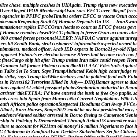
o
l
i
c
e
c
h
a
s
e
,
m
u
l
t
i
p
l
e
c
r
a
s
h
e
s
i
n
U
K
A
g
a
i
n
,
T
r
u
m
p
s
i
g
n
s
n
e
w
e
x
e
c
u
t
i
v
e
O
v
e
r
A
l
l
e
g
e
d
I
P
O
B
M
e
m
b
e
r
s
h
i
p
O
s
u
n
s
u
e
s
E
F
C
C
o
v
e
r
‘
i
l
l
e
g
a
l
’
f
r
e
e
z
e
a
g
e
n
c
i
e
s
i
n
P
F
I
P
C
p
r
o
b
e
T
i
n
u
b
u
o
r
d
e
r
s
E
F
C
C
t
o
v
a
c
a
t
e
O
s
u
n
a
c
c
o
k
e
s
m
a
n
R
e
o
p
e
n
i
n
g
S
t
r
a
i
t
O
f
H
o
r
m
u
z
D
e
p
e
n
d
s
O
n
U
S
—
I
r
a
n
K
w
a
r
m
m
i
s
s
i
o
n
e
r
r
e
p
l
i
e
s
E
F
C
C
O
s
u
n
h
e
a
d
s
t
o
c
o
u
r
t
a
s
E
F
C
C
f
r
e
e
z
e
s
g
o
v
t
f
H
o
r
m
u
z
r
e
m
a
i
n
s
c
l
o
s
e
d
E
F
C
C
p
l
o
t
t
i
n
g
t
o
f
r
e
e
z
e
O
s
u
n
a
c
c
o
u
n
t
s
a
h
e
,
0
0
0
a
r
m
e
d
f
o
r
c
e
s
p
e
r
s
o
n
n
e
l
A
L
E
R
T
:
N
A
F
D
A
C
w
a
r
n
s
a
g
a
i
n
s
t
u
n
r
e
k
e
r
s
h
i
t
Z
e
n
i
t
h
B
a
n
k
,
s
t
e
a
l
c
u
s
t
o
m
e
r
s
’
i
n
f
o
r
m
a
t
i
o
n
S
u
s
p
e
c
t
e
d
a
r
m
e
d
h
m
b
m
a
k
e
r
s
,
m
e
d
i
c
a
l
o
f
f
i
c
e
r
,
A
r
a
b
I
E
D
e
x
p
e
r
t
s
i
n
B
o
r
n
o
2
1
-
y
r
-
o
l
d
N
i
g
e
o
p
p
o
s
e
d
F
u
b
a
r
a
’
s
r
e
-
e
l
e
c
t
i
o
n
b
e
c
a
u
s
e
R
i
v
e
r
s
h
a
d
b
e
c
o
m
e
c
a
s
h
c
o
w
f
t
f
i
n
e
s
C
a
r
g
o
s
h
i
p
h
i
t
a
f
t
e
r
T
r
u
m
p
i
n
s
i
s
t
s
I
r
a
n
t
a
l
k
s
c
o
u
l
d
r
e
o
p
e
n
H
o
r
r
G
u
n
m
e
n
k
i
l
l
f
o
r
m
e
r
P
l
a
t
e
a
u
c
o
u
n
c
i
l
l
o
r
R
U
L
A
A
C
F
i
l
e
s
S
u
i
t
s
A
g
a
i
n
s
t
n
T
a
l
k
s
S
e
t
T
o
S
t
a
r
t
,
S
a
y
s
T
r
u
m
p
A
b
d
u
c
t
e
d
K
e
b
b
i
h
i
g
h
c
o
u
r
t
j
u
d
g
e
r
e
t
o
s
t
r
i
k
e
,
s
a
y
s
T
r
u
m
p
l
i
e
d
W
i
k
e
d
e
c
l
a
r
e
s
e
n
d
t
o
p
o
l
i
t
i
c
a
l
f
e
u
d
w
i
t
h
F
u
b
e
s
i
n
R
i
v
e
r
s
1
0
2
T
e
r
r
o
r
i
s
t
s
K
i
l
l
e
d
I
n
J
u
l
y
—
D
H
Q
H
a
m
a
s
a
g
r
e
e
s
t
o
d
i
s
r
i
a
n
s
a
g
a
i
n
s
t
A
I
-
e
d
i
t
e
d
p
a
s
s
p
o
r
t
p
h
o
t
o
s
S
e
m
i
n
a
r
i
a
n
a
b
d
u
c
t
e
d
i
n
B
e
n
u
B
a
r
r
i
s
t
e
r
’
t
i
t
l
e
E
X
T
R
A
:
I
’
d
h
a
v
e
e
n
t
e
r
e
d
t
h
e
b
u
s
h
t
o
f
r
e
e
O
y
o
p
u
p
i
l
s
,
s
n
d
s
c
r
o
s
s
i
n
t
o
S
p
a
i
n
f
r
o
m
M
o
r
o
c
c
o
N
o
C
u
r
r
e
n
t
N
e
g
o
t
i
a
t
i
o
n
s
W
i
t
h
U
o
u
t
h
A
f
r
i
c
a
n
p
o
l
i
c
e
o
p
e
r
a
t
i
o
n
S
u
s
p
e
c
t
e
d
H
o
o
d
l
u
m
s
C
a
r
t
A
w
a
y
P
V
C
s
A
t
t
a
c
k
,
B
u
r
n
H
o
u
s
e
s
,
S
h
o
p
s
2
0
2
7
c
o
u
l
d
b
e
m
y
l
a
s
t
p
r
e
s
i
d
e
n
t
i
a
l
r
a
c
e
,
e
s
i
d
e
n
c
e
W
a
n
t
e
d
s
o
l
d
i
e
r
a
r
r
e
s
t
e
d
i
n
B
o
r
n
o
f
l
e
e
i
n
g
t
o
C
a
m
e
r
o
o
n
‘
S
e
n
i
r
s
h
i
p
i
n
P
o
l
i
c
i
n
g
I
s
D
e
m
o
n
s
t
r
a
t
e
d
T
h
r
o
u
g
h
A
c
t
i
o
n
U
S
l
a
w
m
a
k
e
r
a
s
k
s
a
i
l
u
r
e
t
o
a
c
c
o
u
n
t
f
o
r
₦
2
1
1
t
r
n
o
i
l
m
o
n
e
y
’
1
6
m
i
l
l
i
o
n
N
i
g
e
r
i
a
n
s
t
o
f
a
c
e
G
C
h
a
i
r
m
a
n
i
n
Z
a
m
f
a
r
a
O
s
u
n
D
e
c
i
d
e
s
:
S
t
a
k
e
h
o
l
d
e
r
s
S
e
t
f
o
r
C
i
t
i
z
e
n
s