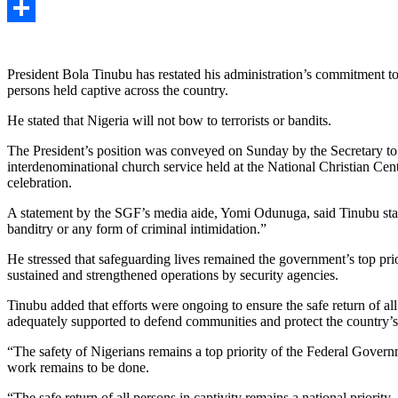
Copy
Link
Share
President Bola Tinubu has restated his administration’s commitment to i
persons held captive across the country.
He stated that Nigeria will not bow to terrorists or bandits.
The President’s position was conveyed on Sunday by the Secretary to
interdenominational church service held at the National Christian Cen
celebration.
A statement by the SGF’s media aide, Yomi Odunuga, said Tinubu stat
banditry or any form of criminal intimidation.”
He stressed that safeguarding lives remained the government’s top prio
sustained and strengthened operations by security agencies.
Tinubu added that efforts were ongoing to ensure the safe return of al
adequately supported to defend communities and protect the country’s te
“The safety of Nigerians remains a top priority of the Federal Govern
work remains to be done.
“The safe return of all persons in captivity remains a national priority