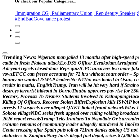
Or check our Popular Categories...
-Immigration CG
-Parliamentary Union
-Rep deputy Speaker
:
#EndBadGovenance protest
Trending News:
N
i
g
e
r
i
a
n
m
a
n
j
a
i
l
e
d
1
3
m
o
n
t
h
s
a
f
t
e
r
h
i
g
h
-
s
p
e
e
d
p
c
a
t
t
l
e
i
n
f
r
e
s
h
P
l
a
t
e
a
u
a
t
t
a
c
k
E
x
-
D
S
S
O
f
f
i
c
e
r
E
z
e
a
k
o
l
a
m
A
r
r
a
i
g
n
e
d
A
d
e
y
e
m
i
r
e
j
e
c
t
s
c
l
o
s
e
d
-
d
o
o
r
R
e
p
s
q
u
i
z
I
C
P
C
u
n
c
o
v
e
r
s
t
w
o
m
o
r
e
f
a
k
v
o
w
s
E
F
C
C
c
a
n
f
r
e
e
z
e
a
c
c
o
u
n
t
s
f
o
r
7
2
h
r
s
w
i
t
h
o
u
t
c
o
u
r
t
o
r
d
e
r
–
S
p
b
o
u
n
t
y
o
n
w
a
n
t
e
d
I
S
W
A
P
l
e
a
d
e
r
s
N
o
₦
1
1
b
n
w
a
s
l
o
o
t
e
d
i
n
O
s
u
n
,
c
o
c
r
e
d
i
t
s
i
n
m
a
t
h
s
,
E
n
g
l
i
s
h
T
r
u
m
p
:
I
r
a
n
w
i
l
l
b
e
h
i
t
v
e
r
y
h
a
r
d
i
f
S
t
r
a
i
t
o
d
e
s
t
r
o
y
s
t
e
r
r
o
r
i
s
t
h
i
d
e
o
u
t
i
n
B
o
r
n
o
T
i
n
u
b
u
a
p
p
r
o
v
e
s
p
a
y
r
i
s
e
f
o
r
2
5
0
R
e
c
t
o
r
s
,
P
r
o
v
o
s
t
s
T
o
D
i
s
m
i
s
s
S
t
u
d
e
n
t
s
I
n
v
o
l
v
e
d
I
n
K
i
d
n
a
p
p
i
n
g
H
a
c
K
i
l
l
i
n
g
O
f
O
f
f
i
c
e
r
s
,
R
e
c
o
v
e
r
S
t
o
l
e
n
R
i
f
l
e
s
E
x
p
l
o
s
i
o
n
k
i
l
l
s
I
S
W
A
P
b
o
a
r
r
e
s
t
s
1
2
s
u
s
p
e
c
t
s
o
v
e
r
a
l
l
e
g
e
d
Q
N
E
T
-
l
i
n
k
e
d
f
r
a
u
d
n
e
t
w
o
r
k
W
i
k
e
:
I
S
o
k
o
t
o
v
i
l
l
a
g
e
N
B
C
s
e
e
k
s
f
r
e
s
h
a
p
p
e
a
l
o
v
e
r
r
u
l
i
n
g
v
o
i
d
i
n
g
b
r
o
a
d
c
a
s
2
0
2
6
r
e
p
o
r
t
r
e
v
e
a
l
s
T
r
u
m
p
T
e
l
l
s
I
r
a
n
i
a
n
s
T
o
N
e
g
o
t
i
a
t
e
O
r
S
u
r
r
e
n
d
e
e
x
h
u
m
e
r
e
m
a
i
n
s
o
f
c
o
m
m
u
n
i
t
y
l
e
a
d
e
r
a
l
l
e
g
e
d
l
y
m
u
r
d
e
r
e
d
i
n
I
m
o
I
r
a
C
e
u
t
a
c
r
o
s
s
i
n
g
a
f
t
e
r
S
p
a
i
n
p
u
t
s
t
o
l
l
a
t
7
2
I
r
a
n
d
e
n
i
e
s
a
s
k
i
n
g
U
S
n
o
t
a
b
d
u
c
t
e
e
s
i
n
Z
a
m
f
a
r
a
N
a
v
y
b
u
s
t
s
i
l
l
e
g
a
l
f
u
e
l
d
e
p
o
t
,
s
e
i
z
e
s
8
7
,
0
0
0
l
i
t
r