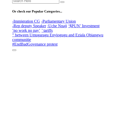
Search
for:
Or check our Popular Categories...
-Immigration CG
-Parliamentary Union
-Rep deputy Speaker
:Uche Nnaji
‘$PUN’ Investment
‘no work no pay’
’ tariffs
” between Umugaragu Enyiogugu and Eziala Obiangwu
communitie
#EndBadGovenance protest