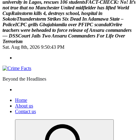
u
n
i
v
e
r
s
i
t
y
i
n
L
a
g
o
s
,
r
e
s
c
u
e
s
1
0
6
s
t
u
d
e
n
t
s
F
A
C
T
-
C
H
E
C
K
:
N
o
!
I
t
’
s
n
o
t
t
r
u
e
t
h
a
t
n
o
M
a
n
c
h
e
s
t
e
r
U
n
i
t
e
d
m
i
d
f
i
e
l
d
e
r
h
a
s
l
i
f
t
e
d
W
o
r
l
d
C
u
p
R
a
i
n
s
t
o
r
m
k
i
l
l
s
4
,
d
e
s
t
r
o
y
s
s
c
h
o
o
l
,
h
o
s
p
i
t
a
l
i
n
S
o
k
o
t
o
T
h
u
n
d
e
r
s
t
o
r
m
S
t
r
i
k
e
s
S
i
x
D
e
a
d
I
n
A
d
a
m
a
w
a
S
t
a
t
e
–
P
o
l
i
c
e
I
C
P
C
g
r
i
l
l
s
G
b
a
j
a
b
i
a
m
i
l
a
o
v
e
r
P
F
I
P
C
s
c
a
n
d
a
l
O
r
i
i
r
e
t
e
a
c
h
e
r
s
w
e
r
e
b
e
h
e
a
d
e
d
t
o
f
o
r
c
e
r
e
l
e
a
s
e
o
f
A
n
s
a
r
u
c
o
m
m
a
n
d
e
r
s
—
D
S
S
C
o
u
r
t
J
a
i
l
s
T
w
o
A
n
s
a
r
u
C
o
m
m
a
n
d
e
r
s
F
o
r
L
i
f
e
O
v
e
r
T
e
r
r
o
r
i
s
m
Sat. Aug 8th, 2026
9:50:43 PM
Beyond the Headlines
Home
About us
Contact us