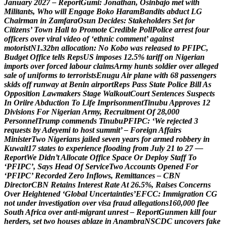
J
a
n
u
a
r
y
2
0
2
7
–
R
e
p
o
r
t
G
u
m
i
:
J
o
n
a
t
h
a
n
,
O
s
i
n
b
a
j
o
m
e
t
w
i
t
h
M
i
l
i
t
a
n
t
s
,
W
h
o
w
i
l
l
E
n
g
a
g
e
B
o
k
o
H
a
r
a
m
B
a
n
d
i
t
s
a
b
d
u
c
t
L
G
C
h
a
i
r
m
a
n
i
n
Z
a
m
f
a
r
a
O
s
u
n
D
e
c
i
d
e
s
:
S
t
a
k
e
h
o
l
d
e
r
s
S
e
t
f
o
r
C
i
t
i
z
e
n
s
’
T
o
w
n
H
a
l
l
t
o
P
r
o
m
o
t
e
C
r
e
d
i
b
l
e
P
o
l
l
P
o
l
i
c
e
a
r
r
e
s
t
f
o
u
r
o
f
f
i
c
e
r
s
o
v
e
r
v
i
r
a
l
v
i
d
e
o
o
f
‘
e
t
h
n
i
c
c
o
m
m
e
n
t
’
a
g
a
i
n
s
t
m
o
t
o
r
i
s
t
N
1
.
3
2
b
n
a
l
l
o
c
a
t
i
o
n
:
N
o
K
o
b
o
w
a
s
r
e
l
e
a
s
e
d
t
o
P
F
I
P
C
,
B
u
d
g
e
t
O
f
f
i
c
e
t
e
l
l
s
R
e
p
s
U
S
i
m
p
o
s
e
s
1
2
.
5
%
t
a
r
i
f
f
o
n
N
i
g
e
r
i
a
n
i
m
p
o
r
t
s
o
v
e
r
f
o
r
c
e
d
l
a
b
o
u
r
c
l
a
i
m
s
A
r
m
y
h
u
n
t
s
s
o
l
d
i
e
r
o
v
e
r
a
l
l
e
g
e
d
s
a
l
e
o
f
u
n
i
f
o
r
m
s
t
o
t
e
r
r
o
r
i
s
t
s
E
n
u
g
u
A
i
r
p
l
a
n
e
w
i
t
h
6
8
p
a
s
s
e
n
g
e
r
s
s
k
i
d
s
o
f
f
r
u
n
w
a
y
a
t
B
e
n
i
n
a
i
r
p
o
r
t
R
e
p
s
P
a
s
s
S
t
a
t
e
P
o
l
i
c
e
B
i
l
l
A
s
O
p
p
o
s
i
t
i
o
n
L
a
w
m
a
k
e
r
s
S
t
a
g
e
W
a
l
k
o
u
t
C
o
u
r
t
S
e
n
t
e
n
c
e
s
S
u
s
p
e
c
t
s
I
n
O
r
i
i
r
e
A
b
d
u
c
t
i
o
n
T
o
L
i
f
e
I
m
p
r
i
s
o
n
m
e
n
t
T
i
n
u
b
u
A
p
p
r
o
v
e
s
1
2
D
i
v
i
s
i
o
n
s
F
o
r
N
i
g
e
r
i
a
n
A
r
m
y
,
R
e
c
r
u
i
t
m
e
n
t
O
f
2
8
,
0
0
0
P
e
r
s
o
n
n
e
l
T
r
u
m
p
c
o
m
m
e
n
d
s
T
i
n
u
b
u
P
F
I
P
C
:
‘
W
e
r
e
j
e
c
t
e
d
3
r
e
q
u
e
s
t
s
b
y
A
d
e
y
e
m
i
t
o
h
o
s
t
s
u
m
m
i
t
’
–
F
o
r
e
i
g
n
A
f
f
a
i
r
s
M
i
n
i
s
t
e
r
T
w
o
N
i
g
e
r
i
a
n
s
j
a
i
l
e
d
s
e
v
e
n
y
e
a
r
s
f
o
r
a
r
m
e
d
r
o
b
b
e
r
y
i
n
K
u
w
a
i
t
1
7
s
t
a
t
e
s
t
o
e
x
p
e
r
i
e
n
c
e
f
l
o
o
d
i
n
g
f
r
o
m
J
u
l
y
2
1
t
o
2
7
—
R
e
p
o
r
t
W
e
D
i
d
n
’
t
A
l
l
o
c
a
t
e
O
f
f
i
c
e
S
p
a
c
e
O
r
D
e
p
l
o
y
S
t
a
f
f
T
o
‘
P
F
I
P
C
’
,
S
a
y
s
H
e
a
d
O
f
S
e
r
v
i
c
e
T
w
o
A
c
c
o
u
n
t
s
O
p
e
n
e
d
F
o
r
‘
P
F
I
P
C
’
R
e
c
o
r
d
e
d
Z
e
r
o
I
n
f
l
o
w
s
,
R
e
m
i
t
t
a
n
c
e
s
–
C
B
N
D
i
r
e
c
t
o
r
C
B
N
R
e
t
a
i
n
s
I
n
t
e
r
e
s
t
R
a
t
e
A
t
2
6
.
5
%
,
R
a
i
s
e
s
C
o
n
c
e
r
n
s
O
v
e
r
H
e
i
g
h
t
e
n
e
d
‘
G
l
o
b
a
l
U
n
c
e
r
t
a
i
n
t
i
e
s
’
E
F
C
C
:
I
m
m
i
g
r
a
t
i
o
n
C
G
n
o
t
u
n
d
e
r
i
n
v
e
s
t
i
g
a
t
i
o
n
o
v
e
r
v
i
s
a
f
r
a
u
d
a
l
l
e
g
a
t
i
o
n
s
1
6
0
,
0
0
0
f
l
e
e
S
o
u
t
h
A
f
r
i
c
a
o
v
e
r
a
n
t
i
-
m
i
g
r
a
n
t
u
n
r
e
s
t
–
R
e
p
o
r
t
G
u
n
m
e
n
k
i
l
l
f
o
u
r
h
e
r
d
e
r
s
,
s
e
t
t
w
o
h
o
u
s
e
s
a
b
l
a
z
e
i
n
A
n
a
m
b
r
a
N
S
C
D
C
u
n
c
o
v
e
r
s
f
a
k
e