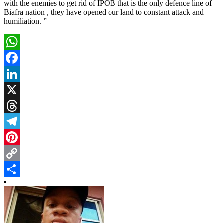
with the enemies to get rid of IPOB that is the only defence line of
Biafra nation , they have opened our land to constant attack and
humiliation. ”
WhatsApp
Facebook
LinkedIn
X
Threads
Telegram
Pinterest
Copy
Link
Share