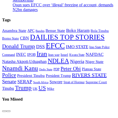
Membership
Osun sues EFCC over ‘illegal’ freezing of account, demands
N2bn damages
Tags
Boko Haram
Anambra State
Benue State
APC
Bola Tinubu
Bandits
DAILIES TOP STORIES
CBN
Borno State
EFCC
Donald Trump
DSS
IMO STATE
Imo State Police
Iran
NAFDAC
INEC
IPOB
Iran war
Israel
Command
Kwara State
NDLEA
Nigeria
Natasha Akpoti-Uduaghan
Niger State
Nnamdi Kanu
Peter Obi
Plateau State
PDP
Ondo State
Police
RIVERS STATE
President Tinubu
President Trump
Senate
SERAP
Sowore
Supreme Court
Strait of Hormuz
South Africa
Trump
US
Tinubu
Wike
UK
You Missed