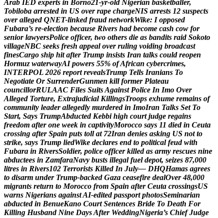
A
r
a
b
I
E
D
e
x
p
e
r
t
s
i
n
B
o
r
n
o
2
1
-
y
r
-
o
l
d
N
i
g
e
r
i
a
n
b
a
s
k
e
t
b
a
l
l
e
r
,
T
o
b
i
l
o
b
a
a
r
r
e
s
t
e
d
i
n
U
S
o
v
e
r
r
a
p
e
c
h
a
r
g
e
N
I
S
a
r
r
e
s
t
s
1
2
s
u
s
p
e
c
t
s
o
v
e
r
a
l
l
e
g
e
d
Q
N
E
T
-
l
i
n
k
e
d
f
r
a
u
d
n
e
t
w
o
r
k
W
i
k
e
:
I
o
p
p
o
s
e
d
F
u
b
a
r
a
’
s
r
e
-
e
l
e
c
t
i
o
n
b
e
c
a
u
s
e
R
i
v
e
r
s
h
a
d
b
e
c
o
m
e
c
a
s
h
c
o
w
f
o
r
s
e
n
i
o
r
l
a
w
y
e
r
s
P
o
l
i
c
e
o
f
f
i
c
e
r
,
t
w
o
o
t
h
e
r
s
d
i
e
a
s
b
a
n
d
i
t
s
r
a
i
d
S
o
k
o
t
o
v
i
l
l
a
g
e
N
B
C
s
e
e
k
s
f
r
e
s
h
a
p
p
e
a
l
o
v
e
r
r
u
l
i
n
g
v
o
i
d
i
n
g
b
r
o
a
d
c
a
s
t
f
i
n
e
s
C
a
r
g
o
s
h
i
p
h
i
t
a
f
t
e
r
T
r
u
m
p
i
n
s
i
s
t
s
I
r
a
n
t
a
l
k
s
c
o
u
l
d
r
e
o
p
e
n
H
o
r
m
u
z
w
a
t
e
r
w
a
y
A
I
p
o
w
e
r
s
5
5
%
o
f
A
f
r
i
c
a
n
c
y
b
e
r
c
r
i
m
e
s
,
I
N
T
E
R
P
O
L
2
0
2
6
r
e
p
o
r
t
r
e
v
e
a
l
s
T
r
u
m
p
T
e
l
l
s
I
r
a
n
i
a
n
s
T
o
N
e
g
o
t
i
a
t
e
O
r
S
u
r
r
e
n
d
e
r
G
u
n
m
e
n
k
i
l
l
f
o
r
m
e
r
P
l
a
t
e
a
u
c
o
u
n
c
i
l
l
o
r
R
U
L
A
A
C
F
i
l
e
s
S
u
i
t
s
A
g
a
i
n
s
t
P
o
l
i
c
e
I
n
I
m
o
O
v
e
r
A
l
l
e
g
e
d
T
o
r
t
u
r
e
,
E
x
t
r
a
j
u
d
i
c
i
a
l
K
i
l
l
i
n
g
s
T
r
o
o
p
s
e
x
h
u
m
e
r
e
m
a
i
n
s
o
f
c
o
m
m
u
n
i
t
y
l
e
a
d
e
r
a
l
l
e
g
e
d
l
y
m
u
r
d
e
r
e
d
i
n
I
m
o
I
r
a
n
T
a
l
k
s
S
e
t
T
o
S
t
a
r
t
,
S
a
y
s
T
r
u
m
p
A
b
d
u
c
t
e
d
K
e
b
b
i
h
i
g
h
c
o
u
r
t
j
u
d
g
e
r
e
g
a
i
n
s
f
r
e
e
d
o
m
a
f
t
e
r
o
n
e
w
e
e
k
i
n
c
a
p
t
i
v
i
t
y
M
o
r
o
c
c
o
s
a
y
s
1
1
d
i
e
d
i
n
C
e
u
t
a
c
r
o
s
s
i
n
g
a
f
t
e
r
S
p
a
i
n
p
u
t
s
t
o
l
l
a
t
7
2
I
r
a
n
d
e
n
i
e
s
a
s
k
i
n
g
U
S
n
o
t
t
o
s
t
r
i
k
e
,
s
a
y
s
T
r
u
m
p
l
i
e
d
W
i
k
e
d
e
c
l
a
r
e
s
e
n
d
t
o
p
o
l
i
t
i
c
a
l
f
e
u
d
w
i
t
h
F
u
b
a
r
a
i
n
R
i
v
e
r
s
S
o
l
d
i
e
r
,
p
o
l
i
c
e
o
f
f
i
c
e
r
k
i
l
l
e
d
a
s
a
r
m
y
r
e
s
c
u
e
s
n
i
n
e
a
b
d
u
c
t
e
e
s
i
n
Z
a
m
f
a
r
a
N
a
v
y
b
u
s
t
s
i
l
l
e
g
a
l
f
u
e
l
d
e
p
o
t
,
s
e
i
z
e
s
8
7
,
0
0
0
l
i
t
r
e
s
i
n
R
i
v
e
r
s
1
0
2
T
e
r
r
o
r
i
s
t
s
K
i
l
l
e
d
I
n
J
u
l
y
—
D
H
Q
H
a
m
a
s
a
g
r
e
e
s
t
o
d
i
s
a
r
m
u
n
d
e
r
T
r
u
m
p
-
b
a
c
k
e
d
G
a
z
a
c
e
a
s
e
f
i
r
e
d
e
a
l
O
v
e
r
4
8
,
0
0
0
m
i
g
r
a
n
t
s
r
e
t
u
r
n
t
o
M
o
r
o
c
c
o
f
r
o
m
S
p
a
i
n
a
f
t
e
r
C
e
u
t
a
c
r
o
s
s
i
n
g
s
U
S
w
a
r
n
s
N
i
g
e
r
i
a
n
s
a
g
a
i
n
s
t
A
I
-
e
d
i
t
e
d
p
a
s
s
p
o
r
t
p
h
o
t
o
s
S
e
m
i
n
a
r
i
a
n
a
b
d
u
c
t
e
d
i
n
B
e
n
u
e
K
a
n
o
C
o
u
r
t
S
e
n
t
e
n
c
e
s
B
r
i
d
e
T
o
D
e
a
t
h
F
o
r
K
i
l
l
i
n
g
H
u
s
b
a
n
d
N
i
n
e
D
a
y
s
A
f
t
e
r
W
e
d
d
i
n
g
N
i
g
e
r
i
a
’
s
C
h
i
e
f
J
u
d
g
e