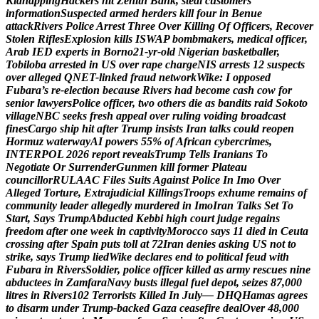
K
i
d
n
a
p
p
i
n
g
H
a
c
k
e
r
s
h
i
t
Z
e
n
i
t
h
B
a
n
k
,
s
t
e
a
l
c
u
s
t
o
m
e
r
s
’
i
n
f
o
r
m
a
t
i
o
n
S
u
s
p
e
c
t
e
d
a
r
m
e
d
h
e
r
d
e
r
s
k
i
l
l
f
o
u
r
i
n
B
e
n
u
e
a
t
t
a
c
k
R
i
v
e
r
s
P
o
l
i
c
e
A
r
r
e
s
t
T
h
r
e
e
O
v
e
r
K
i
l
l
i
n
g
O
f
O
f
f
i
c
e
r
s
,
R
e
c
o
v
e
r
S
t
o
l
e
n
R
i
f
l
e
s
E
x
p
l
o
s
i
o
n
k
i
l
l
s
I
S
W
A
P
b
o
m
b
m
a
k
e
r
s
,
m
e
d
i
c
a
l
o
f
f
i
c
e
r
,
A
r
a
b
I
E
D
e
x
p
e
r
t
s
i
n
B
o
r
n
o
2
1
-
y
r
-
o
l
d
N
i
g
e
r
i
a
n
b
a
s
k
e
t
b
a
l
l
e
r
,
T
o
b
i
l
o
b
a
a
r
r
e
s
t
e
d
i
n
U
S
o
v
e
r
r
a
p
e
c
h
a
r
g
e
N
I
S
a
r
r
e
s
t
s
1
2
s
u
s
p
e
c
t
s
o
v
e
r
a
l
l
e
g
e
d
Q
N
E
T
-
l
i
n
k
e
d
f
r
a
u
d
n
e
t
w
o
r
k
W
i
k
e
:
I
o
p
p
o
s
e
d
F
u
b
a
r
a
’
s
r
e
-
e
l
e
c
t
i
o
n
b
e
c
a
u
s
e
R
i
v
e
r
s
h
a
d
b
e
c
o
m
e
c
a
s
h
c
o
w
f
o
r
s
e
n
i
o
r
l
a
w
y
e
r
s
P
o
l
i
c
e
o
f
f
i
c
e
r
,
t
w
o
o
t
h
e
r
s
d
i
e
a
s
b
a
n
d
i
t
s
r
a
i
d
S
o
k
o
t
o
v
i
l
l
a
g
e
N
B
C
s
e
e
k
s
f
r
e
s
h
a
p
p
e
a
l
o
v
e
r
r
u
l
i
n
g
v
o
i
d
i
n
g
b
r
o
a
d
c
a
s
t
f
i
n
e
s
C
a
r
g
o
s
h
i
p
h
i
t
a
f
t
e
r
T
r
u
m
p
i
n
s
i
s
t
s
I
r
a
n
t
a
l
k
s
c
o
u
l
d
r
e
o
p
e
n
H
o
r
m
u
z
w
a
t
e
r
w
a
y
A
I
p
o
w
e
r
s
5
5
%
o
f
A
f
r
i
c
a
n
c
y
b
e
r
c
r
i
m
e
s
,
I
N
T
E
R
P
O
L
2
0
2
6
r
e
p
o
r
t
r
e
v
e
a
l
s
T
r
u
m
p
T
e
l
l
s
I
r
a
n
i
a
n
s
T
o
N
e
g
o
t
i
a
t
e
O
r
S
u
r
r
e
n
d
e
r
G
u
n
m
e
n
k
i
l
l
f
o
r
m
e
r
P
l
a
t
e
a
u
c
o
u
n
c
i
l
l
o
r
R
U
L
A
A
C
F
i
l
e
s
S
u
i
t
s
A
g
a
i
n
s
t
P
o
l
i
c
e
I
n
I
m
o
O
v
e
r
A
l
l
e
g
e
d
T
o
r
t
u
r
e
,
E
x
t
r
a
j
u
d
i
c
i
a
l
K
i
l
l
i
n
g
s
T
r
o
o
p
s
e
x
h
u
m
e
r
e
m
a
i
n
s
o
f
c
o
m
m
u
n
i
t
y
l
e
a
d
e
r
a
l
l
e
g
e
d
l
y
m
u
r
d
e
r
e
d
i
n
I
m
o
I
r
a
n
T
a
l
k
s
S
e
t
T
o
S
t
a
r
t
,
S
a
y
s
T
r
u
m
p
A
b
d
u
c
t
e
d
K
e
b
b
i
h
i
g
h
c
o
u
r
t
j
u
d
g
e
r
e
g
a
i
n
s
f
r
e
e
d
o
m
a
f
t
e
r
o
n
e
w
e
e
k
i
n
c
a
p
t
i
v
i
t
y
M
o
r
o
c
c
o
s
a
y
s
1
1
d
i
e
d
i
n
C
e
u
t
a
c
r
o
s
s
i
n
g
a
f
t
e
r
S
p
a
i
n
p
u
t
s
t
o
l
l
a
t
7
2
I
r
a
n
d
e
n
i
e
s
a
s
k
i
n
g
U
S
n
o
t
t
o
s
t
r
i
k
e
,
s
a
y
s
T
r
u
m
p
l
i
e
d
W
i
k
e
d
e
c
l
a
r
e
s
e
n
d
t
o
p
o
l
i
t
i
c
a
l
f
e
u
d
w
i
t
h
F
u
b
a
r
a
i
n
R
i
v
e
r
s
S
o
l
d
i
e
r
,
p
o
l
i
c
e
o
f
f
i
c
e
r
k
i
l
l
e
d
a
s
a
r
m
y
r
e
s
c
u
e
s
n
i
n
e
a
b
d
u
c
t
e
e
s
i
n
Z
a
m
f
a
r
a
N
a
v
y
b
u
s
t
s
i
l
l
e
g
a
l
f
u
e
l
d
e
p
o
t
,
s
e
i
z
e
s
8
7
,
0
0
0
l
i
t
r
e
s
i
n
R
i
v
e
r
s
1
0
2
T
e
r
r
o
r
i
s
t
s
K
i
l
l
e
d
I
n
J
u
l
y
—
D
H
Q
H
a
m
a
s
a
g
r
e
e
s
t
o
d
i
s
a
r
m
u
n
d
e
r
T
r
u
m
p
-
b
a
c
k
e
d
G
a
z
a
c
e
a
s
e
f
i
r
e
d
e
a
l
O
v
e
r
4
8
,
0
0
0