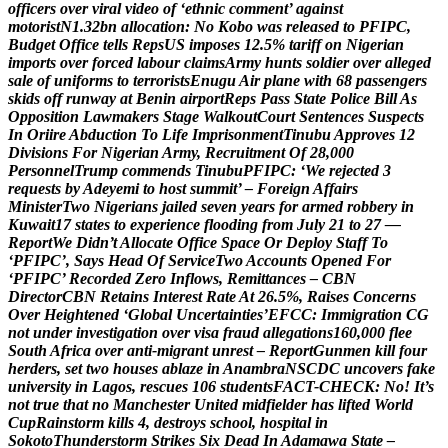
o
f
f
i
c
e
r
s
o
v
e
r
v
i
r
a
l
v
i
d
e
o
o
f
‘
e
t
h
n
i
c
c
o
m
m
e
n
t
’
a
g
a
i
n
s
t
m
o
t
o
r
i
s
t
N
1
.
3
2
b
n
a
l
l
o
c
a
t
i
o
n
:
N
o
K
o
b
o
w
a
s
r
e
l
e
a
s
e
d
t
o
P
F
I
P
C
,
B
u
d
g
e
t
O
f
f
i
c
e
t
e
l
l
s
R
e
p
s
U
S
i
m
p
o
s
e
s
1
2
.
5
%
t
a
r
i
f
f
o
n
N
i
g
e
r
i
a
n
i
m
p
o
r
t
s
o
v
e
r
f
o
r
c
e
d
l
a
b
o
u
r
c
l
a
i
m
s
A
r
m
y
h
u
n
t
s
s
o
l
d
i
e
r
o
v
e
r
a
l
l
e
g
e
d
s
a
l
e
o
f
u
n
i
f
o
r
m
s
t
o
t
e
r
r
o
r
i
s
t
s
E
n
u
g
u
A
i
r
p
l
a
n
e
w
i
t
h
6
8
p
a
s
s
e
n
g
e
r
s
s
k
i
d
s
o
f
f
r
u
n
w
a
y
a
t
B
e
n
i
n
a
i
r
p
o
r
t
R
e
p
s
P
a
s
s
S
t
a
t
e
P
o
l
i
c
e
B
i
l
l
A
s
O
p
p
o
s
i
t
i
o
n
L
a
w
m
a
k
e
r
s
S
t
a
g
e
W
a
l
k
o
u
t
C
o
u
r
t
S
e
n
t
e
n
c
e
s
S
u
s
p
e
c
t
s
I
n
O
r
i
i
r
e
A
b
d
u
c
t
i
o
n
T
o
L
i
f
e
I
m
p
r
i
s
o
n
m
e
n
t
T
i
n
u
b
u
A
p
p
r
o
v
e
s
1
2
D
i
v
i
s
i
o
n
s
F
o
r
N
i
g
e
r
i
a
n
A
r
m
y
,
R
e
c
r
u
i
t
m
e
n
t
O
f
2
8
,
0
0
0
P
e
r
s
o
n
n
e
l
T
r
u
m
p
c
o
m
m
e
n
d
s
T
i
n
u
b
u
P
F
I
P
C
:
‘
W
e
r
e
j
e
c
t
e
d
3
r
e
q
u
e
s
t
s
b
y
A
d
e
y
e
m
i
t
o
h
o
s
t
s
u
m
m
i
t
’
–
F
o
r
e
i
g
n
A
f
f
a
i
r
s
M
i
n
i
s
t
e
r
T
w
o
N
i
g
e
r
i
a
n
s
j
a
i
l
e
d
s
e
v
e
n
y
e
a
r
s
f
o
r
a
r
m
e
d
r
o
b
b
e
r
y
i
n
K
u
w
a
i
t
1
7
s
t
a
t
e
s
t
o
e
x
p
e
r
i
e
n
c
e
f
l
o
o
d
i
n
g
f
r
o
m
J
u
l
y
2
1
t
o
2
7
—
R
e
p
o
r
t
W
e
D
i
d
n
’
t
A
l
l
o
c
a
t
e
O
f
f
i
c
e
S
p
a
c
e
O
r
D
e
p
l
o
y
S
t
a
f
f
T
o
‘
P
F
I
P
C
’
,
S
a
y
s
H
e
a
d
O
f
S
e
r
v
i
c
e
T
w
o
A
c
c
o
u
n
t
s
O
p
e
n
e
d
F
o
r
‘
P
F
I
P
C
’
R
e
c
o
r
d
e
d
Z
e
r
o
I
n
f
l
o
w
s
,
R
e
m
i
t
t
a
n
c
e
s
–
C
B
N
D
i
r
e
c
t
o
r
C
B
N
R
e
t
a
i
n
s
I
n
t
e
r
e
s
t
R
a
t
e
A
t
2
6
.
5
%
,
R
a
i
s
e
s
C
o
n
c
e
r
n
s
O
v
e
r
H
e
i
g
h
t
e
n
e
d
‘
G
l
o
b
a
l
U
n
c
e
r
t
a
i
n
t
i
e
s
’
E
F
C
C
:
I
m
m
i
g
r
a
t
i
o
n
C
G
n
o
t
u
n
d
e
r
i
n
v
e
s
t
i
g
a
t
i
o
n
o
v
e
r
v
i
s
a
f
r
a
u
d
a
l
l
e
g
a
t
i
o
n
s
1
6
0
,
0
0
0
f
l
e
e
S
o
u
t
h
A
f
r
i
c
a
o
v
e
r
a
n
t
i
-
m
i
g
r
a
n
t
u
n
r
e
s
t
–
R
e
p
o
r
t
G
u
n
m
e
n
k
i
l
l
f
o
u
r
h
e
r
d
e
r
s
,
s
e
t
t
w
o
h
o
u
s
e
s
a
b
l
a
z
e
i
n
A
n
a
m
b
r
a
N
S
C
D
C
u
n
c
o
v
e
r
s
f
a
k
e
u
n
i
v
e
r
s
i
t
y
i
n
L
a
g
o
s
,
r
e
s
c
u
e
s
1
0
6
s
t
u
d
e
n
t
s
F
A
C
T
-
C
H
E
C
K
:
N
o
!
I
t
’
s
n
o
t
t
r
u
e
t
h
a
t
n
o
M
a
n
c
h
e
s
t
e
r
U
n
i
t
e
d
m
i
d
f
i
e
l
d
e
r
h
a
s
l
i
f
t
e
d
W
o
r
l
d
C
u
p
R
a
i
n
s
t
o
r
m
k
i
l
l
s
4
,
d
e
s
t
r
o
y
s
s
c
h
o
o
l
,
h
o
s
p
i
t
a
l
i
n
S
o
k
o
t
o
T
h
u
n
d
e
r
s
t
o
r
m
S
t
r
i
k
e
s
S
i
x
D
e
a
d
I
n
A
d
a
m
a
w
a
S
t
a
t
e
–