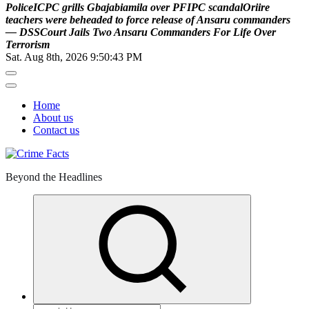
P
o
l
i
c
e
I
C
P
C
g
r
i
l
l
s
G
b
a
j
a
b
i
a
m
i
l
a
o
v
e
r
P
F
I
P
C
s
c
a
n
d
a
l
O
r
i
i
r
e
t
e
a
c
h
e
r
s
w
e
r
e
b
e
h
e
a
d
e
d
t
o
f
o
r
c
e
r
e
l
e
a
s
e
o
f
A
n
s
a
r
u
c
o
m
m
a
n
d
e
r
s
—
D
S
S
C
o
u
r
t
J
a
i
l
s
T
w
o
A
n
s
a
r
u
C
o
m
m
a
n
d
e
r
s
F
o
r
L
i
f
e
O
v
e
r
T
e
r
r
o
r
i
s
m
Sat. Aug 8th, 2026
9:50:43 PM
Home
About us
Contact us
Beyond the Headlines