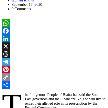
Human Rights
September 17, 2020
0 Comments
WhatsApp
Facebook
LinkedIn
X
Threads
Telegram
Pinterest
Copy
T
Link
Share
he Indigenous People of Biafra has said the South –
East governors and the Ohanaeze Ndigbo will live to
regret their alleged role in its proscription by the
Federal Government .