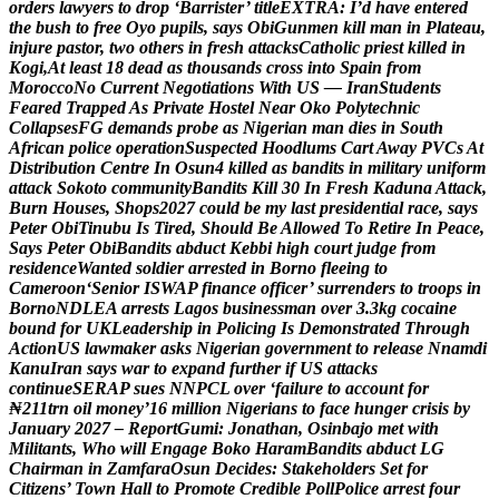
o
r
d
e
r
s
l
a
w
y
e
r
s
t
o
d
r
o
p
‘
B
a
r
r
i
s
t
e
r
’
t
i
t
l
e
E
X
T
R
A
:
I
’
d
h
a
v
e
e
n
t
e
r
e
d
t
h
e
b
u
s
h
t
o
f
r
e
e
O
y
o
p
u
p
i
l
s
,
s
a
y
s
O
b
i
G
u
n
m
e
n
k
i
l
l
m
a
n
i
n
P
l
a
t
e
a
u
,
i
n
j
u
r
e
p
a
s
t
o
r
,
t
w
o
o
t
h
e
r
s
i
n
f
r
e
s
h
a
t
t
a
c
k
s
C
a
t
h
o
l
i
c
p
r
i
e
s
t
k
i
l
l
e
d
i
n
K
o
g
i
,
A
t
l
e
a
s
t
1
8
d
e
a
d
a
s
t
h
o
u
s
a
n
d
s
c
r
o
s
s
i
n
t
o
S
p
a
i
n
f
r
o
m
M
o
r
o
c
c
o
N
o
C
u
r
r
e
n
t
N
e
g
o
t
i
a
t
i
o
n
s
W
i
t
h
U
S
—
I
r
a
n
S
t
u
d
e
n
t
s
F
e
a
r
e
d
T
r
a
p
p
e
d
A
s
P
r
i
v
a
t
e
H
o
s
t
e
l
N
e
a
r
O
k
o
P
o
l
y
t
e
c
h
n
i
c
C
o
l
l
a
p
s
e
s
F
G
d
e
m
a
n
d
s
p
r
o
b
e
a
s
N
i
g
e
r
i
a
n
m
a
n
d
i
e
s
i
n
S
o
u
t
h
A
f
r
i
c
a
n
p
o
l
i
c
e
o
p
e
r
a
t
i
o
n
S
u
s
p
e
c
t
e
d
H
o
o
d
l
u
m
s
C
a
r
t
A
w
a
y
P
V
C
s
A
t
D
i
s
t
r
i
b
u
t
i
o
n
C
e
n
t
r
e
I
n
O
s
u
n
4
k
i
l
l
e
d
a
s
b
a
n
d
i
t
s
i
n
m
i
l
i
t
a
r
y
u
n
i
f
o
r
m
a
t
t
a
c
k
S
o
k
o
t
o
c
o
m
m
u
n
i
t
y
B
a
n
d
i
t
s
K
i
l
l
3
0
I
n
F
r
e
s
h
K
a
d
u
n
a
A
t
t
a
c
k
,
B
u
r
n
H
o
u
s
e
s
,
S
h
o
p
s
2
0
2
7
c
o
u
l
d
b
e
m
y
l
a
s
t
p
r
e
s
i
d
e
n
t
i
a
l
r
a
c
e
,
s
a
y
s
P
e
t
e
r
O
b
i
T
i
n
u
b
u
I
s
T
i
r
e
d
,
S
h
o
u
l
d
B
e
A
l
l
o
w
e
d
T
o
R
e
t
i
r
e
I
n
P
e
a
c
e
,
S
a
y
s
P
e
t
e
r
O
b
i
B
a
n
d
i
t
s
a
b
d
u
c
t
K
e
b
b
i
h
i
g
h
c
o
u
r
t
j
u
d
g
e
f
r
o
m
r
e
s
i
d
e
n
c
e
W
a
n
t
e
d
s
o
l
d
i
e
r
a
r
r
e
s
t
e
d
i
n
B
o
r
n
o
f
l
e
e
i
n
g
t
o
C
a
m
e
r
o
o
n
‘
S
e
n
i
o
r
I
S
W
A
P
f
i
n
a
n
c
e
o
f
f
i
c
e
r
’
s
u
r
r
e
n
d
e
r
s
t
o
t
r
o
o
p
s
i
n
B
o
r
n
o
N
D
L
E
A
a
r
r
e
s
t
s
L
a
g
o
s
b
u
s
i
n
e
s
s
m
a
n
o
v
e
r
3
.
3
k
g
c
o
c
a
i
n
e
b
o
u
n
d
f
o
r
U
K
L
e
a
d
e
r
s
h
i
p
i
n
P
o
l
i
c
i
n
g
I
s
D
e
m
o
n
s
t
r
a
t
e
d
T
h
r
o
u
g
h
A
c
t
i
o
n
U
S
l
a
w
m
a
k
e
r
a
s
k
s
N
i
g
e
r
i
a
n
g
o
v
e
r
n
m
e
n
t
t
o
r
e
l
e
a
s
e
N
n
a
m
d
i
K
a
n
u
I
r
a
n
s
a
y
s
w
a
r
t
o
e
x
p
a
n
d
f
u
r
t
h
e
r
i
f
U
S
a
t
t
a
c
k
s
c
o
n
t
i
n
u
e
S
E
R
A
P
s
u
e
s
N
N
P
C
L
o
v
e
r
‘
f
a
i
l
u
r
e
t
o
a
c
c
o
u
n
t
f
o
r
₦
2
1
1
t
r
n
o
i
l
m
o
n
e
y
’
1
6
m
i
l
l
i
o
n
N
i
g
e
r
i
a
n
s
t
o
f
a
c
e
h
u
n
g
e
r
c
r
i
s
i
s
b
y
J
a
n
u
a
r
y
2
0
2
7
–
R
e
p
o
r
t
G
u
m
i
:
J
o
n
a
t
h
a
n
,
O
s
i
n
b
a
j
o
m
e
t
w
i
t
h
M
i
l
i
t
a
n
t
s
,
W
h
o
w
i
l
l
E
n
g
a
g
e
B
o
k
o
H
a
r
a
m
B
a
n
d
i
t
s
a
b
d
u
c
t
L
G
C
h
a
i
r
m
a
n
i
n
Z
a
m
f
a
r
a
O
s
u
n
D
e
c
i
d
e
s
:
S
t
a
k
e
h
o
l
d
e
r
s
S
e
t
f
o
r
C
i
t
i
z
e
n
s
’
T
o
w
n
H
a
l
l
t
o
P
r
o
m
o
t
e
C
r
e
d
i
b
l
e
P
o
l
l
P
o
l
i
c
e
a
r
r
e
s
t
f
o
u
r