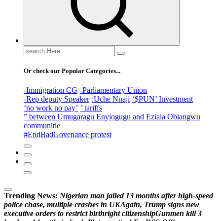
Search
for:
Or check our Popular Categories...
-Immigration CG
-Parliamentary Union
-Rep deputy Speaker
:Uche Nnaji
‘$PUN’ Investment
‘no work no pay’
’ tariffs
” between Umugaragu Enyiogugu and Eziala Obiangwu
communitie
#EndBadGovenance protest
Trending News:
N
i
g
e
r
i
a
n
m
a
n
j
a
i
l
e
d
1
3
m
o
n
t
h
s
a
f
t
e
r
h
i
g
h
-
s
p
e
e
d
p
o
l
i
c
e
c
h
a
s
e
,
m
u
l
t
i
p
l
e
c
r
a
s
h
e
s
i
n
U
K
A
g
a
i
n
,
T
r
u
m
p
s
i
g
n
s
n
e
w
e
x
e
c
u
t
i
v
e
o
r
d
e
r
s
t
o
r
e
s
t
r
i
c
t
b
i
r
t
h
r
i
g
h
t
c
i
t
i
z
e
n
s
h
i
p
G
u
n
m
e
n
k
i
l
l
3