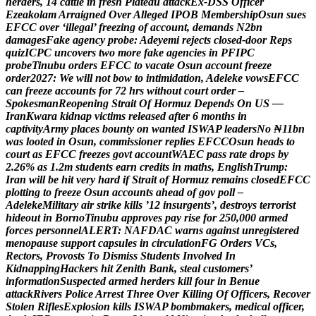
h
e
r
d
e
r
s
,
1
4
c
a
t
t
l
e
i
n
f
r
e
s
h
P
l
a
t
e
a
u
a
t
t
a
c
k
E
x
-
D
S
S
O
f
f
i
c
e
r
E
z
e
a
k
o
l
a
m
A
r
r
a
i
g
n
e
d
O
v
e
r
A
l
l
e
g
e
d
I
P
O
B
M
e
m
b
e
r
s
h
i
p
O
s
u
n
s
u
e
s
E
F
C
C
o
v
e
r
‘
i
l
l
e
g
a
l
’
f
r
e
e
z
i
n
g
o
f
a
c
c
o
u
n
t
,
d
e
m
a
n
d
s
N
2
b
n
d
a
m
a
g
e
s
F
a
k
e
a
g
e
n
c
y
p
r
o
b
e
:
A
d
e
y
e
m
i
r
e
j
e
c
t
s
c
l
o
s
e
d
-
d
o
o
r
R
e
p
s
q
u
i
z
I
C
P
C
u
n
c
o
v
e
r
s
t
w
o
m
o
r
e
f
a
k
e
a
g
e
n
c
i
e
s
i
n
P
F
I
P
C
p
r
o
b
e
T
i
n
u
b
u
o
r
d
e
r
s
E
F
C
C
t
o
v
a
c
a
t
e
O
s
u
n
a
c
c
o
u
n
t
f
r
e
e
z
e
o
r
d
e
r
2
0
2
7
:
W
e
w
i
l
l
n
o
t
b
o
w
t
o
i
n
t
i
m
i
d
a
t
i
o
n
,
A
d
e
l
e
k
e
v
o
w
s
E
F
C
C
c
a
n
f
r
e
e
z
e
a
c
c
o
u
n
t
s
f
o
r
7
2
h
r
s
w
i
t
h
o
u
t
c
o
u
r
t
o
r
d
e
r
–
S
p
o
k
e
s
m
a
n
R
e
o
p
e
n
i
n
g
S
t
r
a
i
t
O
f
H
o
r
m
u
z
D
e
p
e
n
d
s
O
n
U
S
—
I
r
a
n
K
w
a
r
a
k
i
d
n
a
p
v
i
c
t
i
m
s
r
e
l
e
a
s
e
d
a
f
t
e
r
6
m
o
n
t
h
s
i
n
c
a
p
t
i
v
i
t
y
A
r
m
y
p
l
a
c
e
s
b
o
u
n
t
y
o
n
w
a
n
t
e
d
I
S
W
A
P
l
e
a
d
e
r
s
N
o
₦
1
1
b
n
w
a
s
l
o
o
t
e
d
i
n
O
s
u
n
,
c
o
m
m
i
s
s
i
o
n
e
r
r
e
p
l
i
e
s
E
F
C
C
O
s
u
n
h
e
a
d
s
t
o
c
o
u
r
t
a
s
E
F
C
C
f
r
e
e
z
e
s
g
o
v
t
a
c
c
o
u
n
t
W
A
E
C
p
a
s
s
r
a
t
e
d
r
o
p
s
b
y
2
.
2
6
%
a
s
1
.
2
m
s
t
u
d
e
n
t
s
e
a
r
n
c
r
e
d
i
t
s
i
n
m
a
t
h
s
,
E
n
g
l
i
s
h
T
r
u
m
p
:
I
r
a
n
w
i
l
l
b
e
h
i
t
v
e
r
y
h
a
r
d
i
f
S
t
r
a
i
t
o
f
H
o
r
m
u
z
r
e
m
a
i
n
s
c
l
o
s
e
d
E
F
C
C
p
l
o
t
t
i
n
g
t
o
f
r
e
e
z
e
O
s
u
n
a
c
c
o
u
n
t
s
a
h
e
a
d
o
f
g
o
v
p
o
l
l
–
A
d
e
l
e
k
e
M
i
l
i
t
a
r
y
a
i
r
s
t
r
i
k
e
k
i
l
l
s
’
1
2
i
n
s
u
r
g
e
n
t
s
’
,
d
e
s
t
r
o
y
s
t
e
r
r
o
r
i
s
t
h
i
d
e
o
u
t
i
n
B
o
r
n
o
T
i
n
u
b
u
a
p
p
r
o
v
e
s
p
a
y
r
i
s
e
f
o
r
2
5
0
,
0
0
0
a
r
m
e
d
f
o
r
c
e
s
p
e
r
s
o
n
n
e
l
A
L
E
R
T
:
N
A
F
D
A
C
w
a
r
n
s
a
g
a
i
n
s
t
u
n
r
e
g
i
s
t
e
r
e
d
m
e
n
o
p
a
u
s
e
s
u
p
p
o
r
t
c
a
p
s
u
l
e
s
i
n
c
i
r
c
u
l
a
t
i
o
n
F
G
O
r
d
e
r
s
V
C
s
,
R
e
c
t
o
r
s
,
P
r
o
v
o
s
t
s
T
o
D
i
s
m
i
s
s
S
t
u
d
e
n
t
s
I
n
v
o
l
v
e
d
I
n
K
i
d
n
a
p
p
i
n
g
H
a
c
k
e
r
s
h
i
t
Z
e
n
i
t
h
B
a
n
k
,
s
t
e
a
l
c
u
s
t
o
m
e
r
s
’
i
n
f
o
r
m
a
t
i
o
n
S
u
s
p
e
c
t
e
d
a
r
m
e
d
h
e
r
d
e
r
s
k
i
l
l
f
o
u
r
i
n
B
e
n
u
e
a
t
t
a
c
k
R
i
v
e
r
s
P
o
l
i
c
e
A
r
r
e
s
t
T
h
r
e
e
O
v
e
r
K
i
l
l
i
n
g
O
f
O
f
f
i
c
e
r
s
,
R
e
c
o
v
e
r
S
t
o
l
e
n
R
i
f
l
e
s
E
x
p
l
o
s
i
o
n
k
i
l
l
s
I
S
W
A
P
b
o
m
b
m
a
k
e
r
s
,
m
e
d
i
c
a
l
o
f
f
i
c
e
r
,