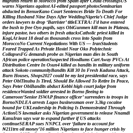
m
i
g
r
a
n
t
s
r
e
t
u
r
n
t
o
M
o
r
o
c
c
o
f
r
o
m
S
p
a
i
n
a
f
t
e
r
C
e
u
t
a
c
r
o
s
s
i
n
g
s
U
S
w
a
r
n
s
N
i
g
e
r
i
a
n
s
a
g
a
i
n
s
t
A
I
-
e
d
i
t
e
d
p
a
s
s
p
o
r
t
p
h
o
t
o
s
S
e
m
i
n
a
r
i
a
n
a
b
d
u
c
t
e
d
i
n
B
e
n
u
e
K
a
n
o
C
o
u
r
t
S
e
n
t
e
n
c
e
s
B
r
i
d
e
T
o
D
e
a
t
h
F
o
r
K
i
l
l
i
n
g
H
u
s
b
a
n
d
N
i
n
e
D
a
y
s
A
f
t
e
r
W
e
d
d
i
n
g
N
i
g
e
r
i
a
’
s
C
h
i
e
f
J
u
d
g
e
o
r
d
e
r
s
l
a
w
y
e
r
s
t
o
d
r
o
p
‘
B
a
r
r
i
s
t
e
r
’
t
i
t
l
e
E
X
T
R
A
:
I
’
d
h
a
v
e
e
n
t
e
r
e
d
t
h
e
b
u
s
h
t
o
f
r
e
e
O
y
o
p
u
p
i
l
s
,
s
a
y
s
O
b
i
G
u
n
m
e
n
k
i
l
l
m
a
n
i
n
P
l
a
t
e
a
u
,
i
n
j
u
r
e
p
a
s
t
o
r
,
t
w
o
o
t
h
e
r
s
i
n
f
r
e
s
h
a
t
t
a
c
k
s
C
a
t
h
o
l
i
c
p
r
i
e
s
t
k
i
l
l
e
d
i
n
K
o
g
i
,
A
t
l
e
a
s
t
1
8
d
e
a
d
a
s
t
h
o
u
s
a
n
d
s
c
r
o
s
s
i
n
t
o
S
p
a
i
n
f
r
o
m
M
o
r
o
c
c
o
N
o
C
u
r
r
e
n
t
N
e
g
o
t
i
a
t
i
o
n
s
W
i
t
h
U
S
—
I
r
a
n
S
t
u
d
e
n
t
s
F
e
a
r
e
d
T
r
a
p
p
e
d
A
s
P
r
i
v
a
t
e
H
o
s
t
e
l
N
e
a
r
O
k
o
P
o
l
y
t
e
c
h
n
i
c
C
o
l
l
a
p
s
e
s
F
G
d
e
m
a
n
d
s
p
r
o
b
e
a
s
N
i
g
e
r
i
a
n
m
a
n
d
i
e
s
i
n
S
o
u
t
h
A
f
r
i
c
a
n
p
o
l
i
c
e
o
p
e
r
a
t
i
o
n
S
u
s
p
e
c
t
e
d
H
o
o
d
l
u
m
s
C
a
r
t
A
w
a
y
P
V
C
s
A
t
D
i
s
t
r
i
b
u
t
i
o
n
C
e
n
t
r
e
I
n
O
s
u
n
4
k
i
l
l
e
d
a
s
b
a
n
d
i
t
s
i
n
m
i
l
i
t
a
r
y
u
n
i
f
o
r
m
a
t
t
a
c
k
S
o
k
o
t
o
c
o
m
m
u
n
i
t
y
B
a
n
d
i
t
s
K
i
l
l
3
0
I
n
F
r
e
s
h
K
a
d
u
n
a
A
t
t
a
c
k
,
B
u
r
n
H
o
u
s
e
s
,
S
h
o
p
s
2
0
2
7
c
o
u
l
d
b
e
m
y
l
a
s
t
p
r
e
s
i
d
e
n
t
i
a
l
r
a
c
e
,
s
a
y
s
P
e
t
e
r
O
b
i
T
i
n
u
b
u
I
s
T
i
r
e
d
,
S
h
o
u
l
d
B
e
A
l
l
o
w
e
d
T
o
R
e
t
i
r
e
I
n
P
e
a
c
e
,
S
a
y
s
P
e
t
e
r
O
b
i
B
a
n
d
i
t
s
a
b
d
u
c
t
K
e
b
b
i
h
i
g
h
c
o
u
r
t
j
u
d
g
e
f
r
o
m
r
e
s
i
d
e
n
c
e
W
a
n
t
e
d
s
o
l
d
i
e
r
a
r
r
e
s
t
e
d
i
n
B
o
r
n
o
f
l
e
e
i
n
g
t
o
C
a
m
e
r
o
o
n
‘
S
e
n
i
o
r
I
S
W
A
P
f
i
n
a
n
c
e
o
f
f
i
c
e
r
’
s
u
r
r
e
n
d
e
r
s
t
o
t
r
o
o
p
s
i
n
B
o
r
n
o
N
D
L
E
A
a
r
r
e
s
t
s
L
a
g
o
s
b
u
s
i
n
e
s
s
m
a
n
o
v
e
r
3
.
3
k
g
c
o
c
a
i
n
e
b
o
u
n
d
f
o
r
U
K
L
e
a
d
e
r
s
h
i
p
i
n
P
o
l
i
c
i
n
g
I
s
D
e
m
o
n
s
t
r
a
t
e
d
T
h
r
o
u
g
h
A
c
t
i
o
n
U
S
l
a
w
m
a
k
e
r
a
s
k
s
N
i
g
e
r
i
a
n
g
o
v
e
r
n
m
e
n
t
t
o
r
e
l
e
a
s
e
N
n
a
m
d
i
K
a
n
u
I
r
a
n
s
a
y
s
w
a
r
t
o
e
x
p
a
n
d
f
u
r
t
h
e
r
i
f
U
S
a
t
t
a
c
k
s
c
o
n
t
i
n
u
e
S
E
R
A
P
s
u
e
s
N
N
P
C
L
o
v
e
r
‘
f
a
i
l
u
r
e
t
o
a
c
c
o
u
n
t
f
o
r
₦
2
1
1
t
r
n
o
i
l
m
o
n
e
y
’
1
6
m
i
l
l
i
o
n
N
i
g
e
r
i
a
n
s
t
o
f
a
c
e
h
u
n
g
e
r
c
r
i
s
i
s
b
y