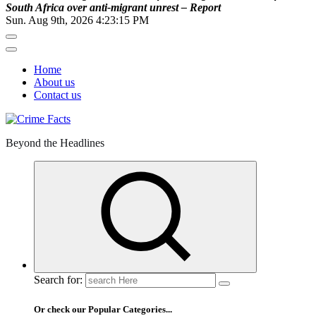
S
o
u
t
h
A
f
r
i
c
a
o
v
e
r
a
n
t
i
-
m
i
g
r
a
n
t
u
n
r
e
s
t
–
R
e
p
o
r
t
Sun. Aug 9th, 2026
4:23:16 PM
Home
About us
Contact us
Beyond the Headlines
Search for:
Or check our Popular Categories...