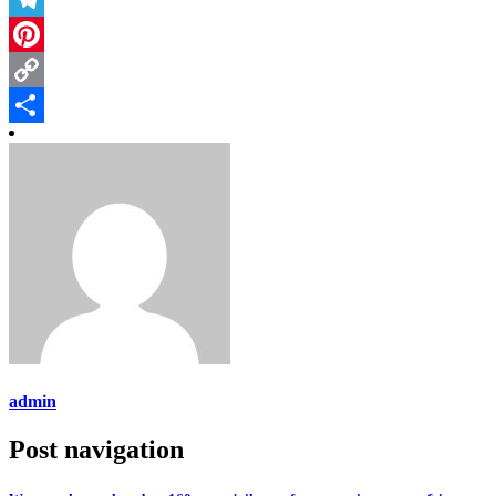
Telegram
Pinterest
Copy
Link
Share
admin
Post navigation