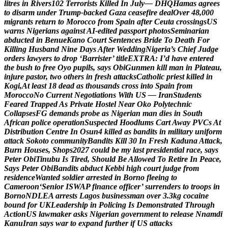
l
i
t
r
e
s
i
n
R
i
v
e
r
s
1
0
2
T
e
r
r
o
r
i
s
t
s
K
i
l
l
e
d
I
n
J
u
l
y
—
D
H
Q
H
a
m
a
s
a
g
r
e
e
s
t
o
d
i
s
a
r
m
u
n
d
e
r
T
r
u
m
p
-
b
a
c
k
e
d
G
a
z
a
c
e
a
s
e
f
i
r
e
d
e
a
l
O
v
e
r
4
8
,
0
0
0
m
i
g
r
a
n
t
s
r
e
t
u
r
n
t
o
M
o
r
o
c
c
o
f
r
o
m
S
p
a
i
n
a
f
t
e
r
C
e
u
t
a
c
r
o
s
s
i
n
g
s
U
S
w
a
r
n
s
N
i
g
e
r
i
a
n
s
a
g
a
i
n
s
t
A
I
-
e
d
i
t
e
d
p
a
s
s
p
o
r
t
p
h
o
t
o
s
S
e
m
i
n
a
r
i
a
n
a
b
d
u
c
t
e
d
i
n
B
e
n
u
e
K
a
n
o
C
o
u
r
t
S
e
n
t
e
n
c
e
s
B
r
i
d
e
T
o
D
e
a
t
h
F
o
r
K
i
l
l
i
n
g
H
u
s
b
a
n
d
N
i
n
e
D
a
y
s
A
f
t
e
r
W
e
d
d
i
n
g
N
i
g
e
r
i
a
’
s
C
h
i
e
f
J
u
d
g
e
o
r
d
e
r
s
l
a
w
y
e
r
s
t
o
d
r
o
p
‘
B
a
r
r
i
s
t
e
r
’
t
i
t
l
e
E
X
T
R
A
:
I
’
d
h
a
v
e
e
n
t
e
r
e
d
t
h
e
b
u
s
h
t
o
f
r
e
e
O
y
o
p
u
p
i
l
s
,
s
a
y
s
O
b
i
G
u
n
m
e
n
k
i
l
l
m
a
n
i
n
P
l
a
t
e
a
u
,
i
n
j
u
r
e
p
a
s
t
o
r
,
t
w
o
o
t
h
e
r
s
i
n
f
r
e
s
h
a
t
t
a
c
k
s
C
a
t
h
o
l
i
c
p
r
i
e
s
t
k
i
l
l
e
d
i
n
K
o
g
i
,
A
t
l
e
a
s
t
1
8
d
e
a
d
a
s
t
h
o
u
s
a
n
d
s
c
r
o
s
s
i
n
t
o
S
p
a
i
n
f
r
o
m
M
o
r
o
c
c
o
N
o
C
u
r
r
e
n
t
N
e
g
o
t
i
a
t
i
o
n
s
W
i
t
h
U
S
—
I
r
a
n
S
t
u
d
e
n
t
s
F
e
a
r
e
d
T
r
a
p
p
e
d
A
s
P
r
i
v
a
t
e
H
o
s
t
e
l
N
e
a
r
O
k
o
P
o
l
y
t
e
c
h
n
i
c
C
o
l
l
a
p
s
e
s
F
G
d
e
m
a
n
d
s
p
r
o
b
e
a
s
N
i
g
e
r
i
a
n
m
a
n
d
i
e
s
i
n
S
o
u
t
h
A
f
r
i
c
a
n
p
o
l
i
c
e
o
p
e
r
a
t
i
o
n
S
u
s
p
e
c
t
e
d
H
o
o
d
l
u
m
s
C
a
r
t
A
w
a
y
P
V
C
s
A
t
D
i
s
t
r
i
b
u
t
i
o
n
C
e
n
t
r
e
I
n
O
s
u
n
4
k
i
l
l
e
d
a
s
b
a
n
d
i
t
s
i
n
m
i
l
i
t
a
r
y
u
n
i
f
o
r
m
a
t
t
a
c
k
S
o
k
o
t
o
c
o
m
m
u
n
i
t
y
B
a
n
d
i
t
s
K
i
l
l
3
0
I
n
F
r
e
s
h
K
a
d
u
n
a
A
t
t
a
c
k
,
B
u
r
n
H
o
u
s
e
s
,
S
h
o
p
s
2
0
2
7
c
o
u
l
d
b
e
m
y
l
a
s
t
p
r
e
s
i
d
e
n
t
i
a
l
r
a
c
e
,
s
a
y
s
P
e
t
e
r
O
b
i
T
i
n
u
b
u
I
s
T
i
r
e
d
,
S
h
o
u
l
d
B
e
A
l
l
o
w
e
d
T
o
R
e
t
i
r
e
I
n
P
e
a
c
e
,
S
a
y
s
P
e
t
e
r
O
b
i
B
a
n
d
i
t
s
a
b
d
u
c
t
K
e
b
b
i
h
i
g
h
c
o
u
r
t
j
u
d
g
e
f
r
o
m
r
e
s
i
d
e
n
c
e
W
a
n
t
e
d
s
o
l
d
i
e
r
a
r
r
e
s
t
e
d
i
n
B
o
r
n
o
f
l
e
e
i
n
g
t
o
C
a
m
e
r
o
o
n
‘
S
e
n
i
o
r
I
S
W
A
P
f
i
n
a
n
c
e
o
f
f
i
c
e
r
’
s
u
r
r
e
n
d
e
r
s
t
o
t
r
o
o
p
s
i
n
B
o
r
n
o
N
D
L
E
A
a
r
r
e
s
t
s
L
a
g
o
s
b
u
s
i
n
e
s
s
m
a
n
o
v
e
r
3
.
3
k
g
c
o
c
a
i
n
e
b
o
u
n
d
f
o
r
U
K
L
e
a
d
e
r
s
h
i
p
i
n
P
o
l
i
c
i
n
g
I
s
D
e
m
o
n
s
t
r
a
t
e
d
T
h
r
o
u
g
h
A
c
t
i
o
n
U
S
l
a
w
m
a
k
e
r
a
s
k
s
N
i
g
e
r
i
a
n
g
o
v
e
r
n
m
e
n
t
t
o
r
e
l
e
a
s
e
N
n
a
m
d
i
K
a
n
u
I
r
a
n
s
a
y
s
w
a
r
t
o
e
x
p
a
n
d
f
u
r
t
h
e
r
i
f
U
S
a
t
t
a
c
k
s