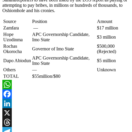
attempting to pay bribes, in millions or hundreds of thousands, to
Oshiomhole and his cronies.
Source
Position
Amount
Zamfara
—
$17 million​​
Hope
APC Governorship Candidate,
$3 million​
Uzodinma
Imo State
Rochas
$500,000​
Governor of Imo State
Okorocha
(Rejected)
APC Governorship Candidate,
Dapo Abiodun
$5 million​
Imo State
Others
—
Unknown
TOTAL
$55million/$80
WhatsApp
Facebook
LinkedIn
X
Threads