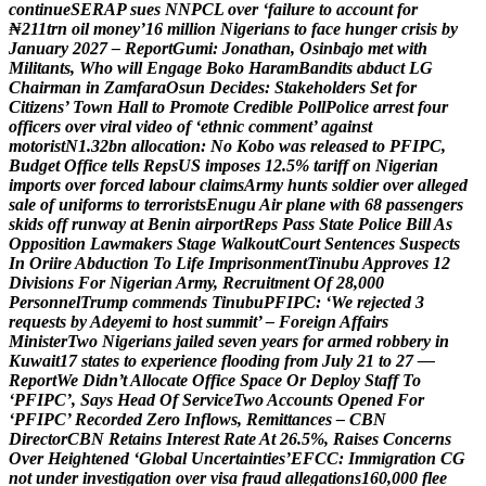
c
o
n
t
i
n
u
e
S
E
R
A
P
s
u
e
s
N
N
P
C
L
o
v
e
r
‘
f
a
i
l
u
r
e
t
o
a
c
c
o
u
n
t
f
o
r
₦
2
1
1
t
r
n
o
i
l
m
o
n
e
y
’
1
6
m
i
l
l
i
o
n
N
i
g
e
r
i
a
n
s
t
o
f
a
c
e
h
u
n
g
e
r
c
r
i
s
i
s
b
y
J
a
n
u
a
r
y
2
0
2
7
–
R
e
p
o
r
t
G
u
m
i
:
J
o
n
a
t
h
a
n
,
O
s
i
n
b
a
j
o
m
e
t
w
i
t
h
M
i
l
i
t
a
n
t
s
,
W
h
o
w
i
l
l
E
n
g
a
g
e
B
o
k
o
H
a
r
a
m
B
a
n
d
i
t
s
a
b
d
u
c
t
L
G
C
h
a
i
r
m
a
n
i
n
Z
a
m
f
a
r
a
O
s
u
n
D
e
c
i
d
e
s
:
S
t
a
k
e
h
o
l
d
e
r
s
S
e
t
f
o
r
C
i
t
i
z
e
n
s
’
T
o
w
n
H
a
l
l
t
o
P
r
o
m
o
t
e
C
r
e
d
i
b
l
e
P
o
l
l
P
o
l
i
c
e
a
r
r
e
s
t
f
o
u
r
o
f
f
i
c
e
r
s
o
v
e
r
v
i
r
a
l
v
i
d
e
o
o
f
‘
e
t
h
n
i
c
c
o
m
m
e
n
t
’
a
g
a
i
n
s
t
m
o
t
o
r
i
s
t
N
1
.
3
2
b
n
a
l
l
o
c
a
t
i
o
n
:
N
o
K
o
b
o
w
a
s
r
e
l
e
a
s
e
d
t
o
P
F
I
P
C
,
B
u
d
g
e
t
O
f
f
i
c
e
t
e
l
l
s
R
e
p
s
U
S
i
m
p
o
s
e
s
1
2
.
5
%
t
a
r
i
f
f
o
n
N
i
g
e
r
i
a
n
i
m
p
o
r
t
s
o
v
e
r
f
o
r
c
e
d
l
a
b
o
u
r
c
l
a
i
m
s
A
r
m
y
h
u
n
t
s
s
o
l
d
i
e
r
o
v
e
r
a
l
l
e
g
e
d
s
a
l
e
o
f
u
n
i
f
o
r
m
s
t
o
t
e
r
r
o
r
i
s
t
s
E
n
u
g
u
A
i
r
p
l
a
n
e
w
i
t
h
6
8
p
a
s
s
e
n
g
e
r
s
s
k
i
d
s
o
f
f
r
u
n
w
a
y
a
t
B
e
n
i
n
a
i
r
p
o
r
t
R
e
p
s
P
a
s
s
S
t
a
t
e
P
o
l
i
c
e
B
i
l
l
A
s
O
p
p
o
s
i
t
i
o
n
L
a
w
m
a
k
e
r
s
S
t
a
g
e
W
a
l
k
o
u
t
C
o
u
r
t
S
e
n
t
e
n
c
e
s
S
u
s
p
e
c
t
s
I
n
O
r
i
i
r
e
A
b
d
u
c
t
i
o
n
T
o
L
i
f
e
I
m
p
r
i
s
o
n
m
e
n
t
T
i
n
u
b
u
A
p
p
r
o
v
e
s
1
2
D
i
v
i
s
i
o
n
s
F
o
r
N
i
g
e
r
i
a
n
A
r
m
y
,
R
e
c
r
u
i
t
m
e
n
t
O
f
2
8
,
0
0
0
P
e
r
s
o
n
n
e
l
T
r
u
m
p
c
o
m
m
e
n
d
s
T
i
n
u
b
u
P
F
I
P
C
:
‘
W
e
r
e
j
e
c
t
e
d
3
r
e
q
u
e
s
t
s
b
y
A
d
e
y
e
m
i
t
o
h
o
s
t
s
u
m
m
i
t
’
–
F
o
r
e
i
g
n
A
f
f
a
i
r
s
M
i
n
i
s
t
e
r
T
w
o
N
i
g
e
r
i
a
n
s
j
a
i
l
e
d
s
e
v
e
n
y
e
a
r
s
f
o
r
a
r
m
e
d
r
o
b
b
e
r
y
i
n
K
u
w
a
i
t
1
7
s
t
a
t
e
s
t
o
e
x
p
e
r
i
e
n
c
e
f
l
o
o
d
i
n
g
f
r
o
m
J
u
l
y
2
1
t
o
2
7
—
R
e
p
o
r
t
W
e
D
i
d
n
’
t
A
l
l
o
c
a
t
e
O
f
f
i
c
e
S
p
a
c
e
O
r
D
e
p
l
o
y
S
t
a
f
f
T
o
‘
P
F
I
P
C
’
,
S
a
y
s
H
e
a
d
O
f
S
e
r
v
i
c
e
T
w
o
A
c
c
o
u
n
t
s
O
p
e
n
e
d
F
o
r
‘
P
F
I
P
C
’
R
e
c
o
r
d
e
d
Z
e
r
o
I
n
f
l
o
w
s
,
R
e
m
i
t
t
a
n
c
e
s
–
C
B
N
D
i
r
e
c
t
o
r
C
B
N
R
e
t
a
i
n
s
I
n
t
e
r
e
s
t
R
a
t
e
A
t
2
6
.
5
%
,
R
a
i
s
e
s
C
o
n
c
e
r
n
s
O
v
e
r
H
e
i
g
h
t
e
n
e
d
‘
G
l
o
b
a
l
U
n
c
e
r
t
a
i
n
t
i
e
s
’
E
F
C
C
:
I
m
m
i
g
r
a
t
i
o
n
C
G
n
o
t
u
n
d
e
r
i
n
v
e
s
t
i
g
a
t
i
o
n
o
v
e
r
v
i
s
a
f
r
a
u
d
a
l
l
e
g
a
t
i
o
n
s
1
6
0
,
0
0
0
f
l
e
e