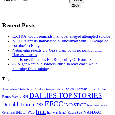
Recent Posts
EXTRA: Court remands man over alleged attempted suicide
NDLEA arrests Italy-based businessman with ‘98 wraps of
cocaine’ in Enugu
Netanyahu rejects US Gaza plan, vows no pullout until
Hamas disarms
Iran Issues Demands For Reopening Of Hormuz
42 Niger Republic soldiers killed in road crash while
returning from training
Tags
Boko Haram
Anambra State
Benue State
APC
Bola Tinubu
Bandits
DAILIES TOP STORIES
CBN
Borno State
EFCC
Donald Trump
DSS
IMO STATE
Imo State Police
Iran
NAFDAC
INEC
IPOB
Iran war
Israel
Command
Kwara State