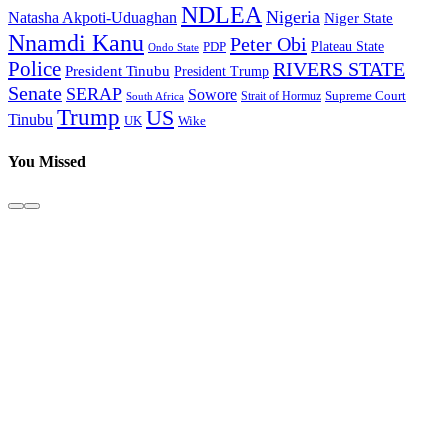
NDLEA
Nigeria
Natasha Akpoti-Uduaghan
Niger State
Nnamdi Kanu
Peter Obi
Plateau State
PDP
Ondo State
Police
RIVERS STATE
President Tinubu
President Trump
Senate
SERAP
Sowore
Strait of Hormuz
Supreme Court
South Africa
Trump
US
Tinubu
Wike
UK
You Missed