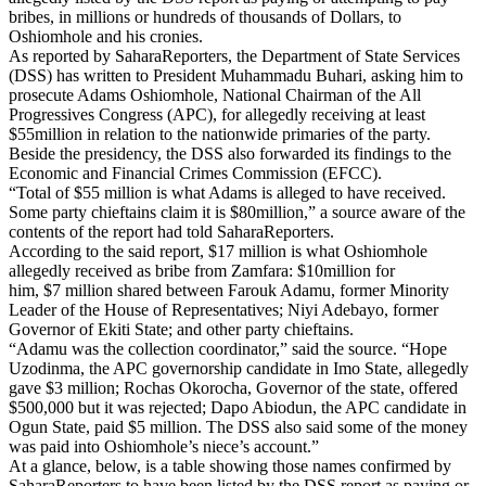
bribes, in millions or hundreds of thousands of Dollars, to
Oshiomhole and his cronies.
As reported by SaharaReporters, the Department of State Services
(DSS) has written to President Muhammadu Buhari, asking him to
prosecute Adams Oshiomhole, National Chairman of the All
Progressives Congress (APC), for allegedly receiving at least
$55million in relation to the nationwide primaries of the party.
Beside the presidency, the DSS also forwarded its findings to the
Economic and Financial Crimes Commission (EFCC).
“Total of $55 million is what Adams is alleged to have received.
Some party chieftains claim it is $80million,” a source aware of the
contents of the report had told SaharaReporters.
According to the said report, $17 million is what Oshiomhole
allegedly received as bribe from Zamfara: $10million for
him, $7 million shared between Farouk Adamu, former Minority
Leader of the House of Representatives; Niyi Adebayo, former
Governor of Ekiti State; and other party chieftains.
“Adamu was the collection coordinator,” said the source. “Hope
Uzodinma, the APC governorship candidate in Imo State, allegedly
gave $3 million; Rochas Okorocha, Governor of the state, offered
$500,000 but it was rejected; Dapo Abiodun, the APC candidate in
Ogun State, paid $5 million. The DSS also said some of the money
was paid into Oshiomhole’s niece’s account.”
At a glance, below, is a table showing those names confirmed by
SaharaReporters to have been listed by the DSS report as paying or