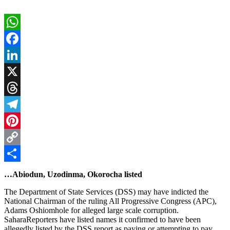
WhatsApp
Facebook
LinkedIn
X
Threads
Telegram
Pinterest
Copy
Link
Share
…Abiodun, Uzodinma, Okorocha listed
The Department of State Services (DSS) may have indicted the
National Chairman of the ruling All Progressive Congress (APC),
Adams Oshiomhole for alleged large scale corruption.
SaharaReporters have listed names it confirmed to have been
allegedly listed by the DSS report as paying or attempting to pay