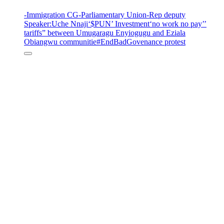
-Immigration CG
-Parliamentary Union
-Rep deputy
Speaker
:Uche Nnaji
‘$PUN’ Investment
‘no work no pay’
’
tariffs
” between Umugaragu Enyiogugu and Eziala
Obiangwu communitie
#EndBadGovenance protest