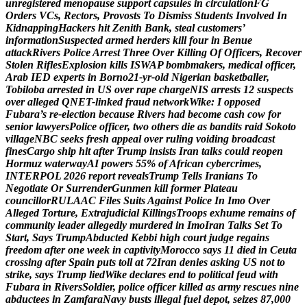
u
n
r
e
g
i
s
t
e
r
e
d
m
e
n
o
p
a
u
s
e
s
u
p
p
o
r
t
c
a
p
s
u
l
e
s
i
n
c
i
r
c
u
l
a
t
i
o
n
F
G
O
r
d
e
r
s
V
C
s
,
R
e
c
t
o
r
s
,
P
r
o
v
o
s
t
s
T
o
D
i
s
m
i
s
s
S
t
u
d
e
n
t
s
I
n
v
o
l
v
e
d
I
n
K
i
d
n
a
p
p
i
n
g
H
a
c
k
e
r
s
h
i
t
Z
e
n
i
t
h
B
a
n
k
,
s
t
e
a
l
c
u
s
t
o
m
e
r
s
’
i
n
f
o
r
m
a
t
i
o
n
S
u
s
p
e
c
t
e
d
a
r
m
e
d
h
e
r
d
e
r
s
k
i
l
l
f
o
u
r
i
n
B
e
n
u
e
a
t
t
a
c
k
R
i
v
e
r
s
P
o
l
i
c
e
A
r
r
e
s
t
T
h
r
e
e
O
v
e
r
K
i
l
l
i
n
g
O
f
O
f
f
i
c
e
r
s
,
R
e
c
o
v
e
r
S
t
o
l
e
n
R
i
f
l
e
s
E
x
p
l
o
s
i
o
n
k
i
l
l
s
I
S
W
A
P
b
o
m
b
m
a
k
e
r
s
,
m
e
d
i
c
a
l
o
f
f
i
c
e
r
,
A
r
a
b
I
E
D
e
x
p
e
r
t
s
i
n
B
o
r
n
o
2
1
-
y
r
-
o
l
d
N
i
g
e
r
i
a
n
b
a
s
k
e
t
b
a
l
l
e
r
,
T
o
b
i
l
o
b
a
a
r
r
e
s
t
e
d
i
n
U
S
o
v
e
r
r
a
p
e
c
h
a
r
g
e
N
I
S
a
r
r
e
s
t
s
1
2
s
u
s
p
e
c
t
s
o
v
e
r
a
l
l
e
g
e
d
Q
N
E
T
-
l
i
n
k
e
d
f
r
a
u
d
n
e
t
w
o
r
k
W
i
k
e
:
I
o
p
p
o
s
e
d
F
u
b
a
r
a
’
s
r
e
-
e
l
e
c
t
i
o
n
b
e
c
a
u
s
e
R
i
v
e
r
s
h
a
d
b
e
c
o
m
e
c
a
s
h
c
o
w
f
o
r
s
e
n
i
o
r
l
a
w
y
e
r
s
P
o
l
i
c
e
o
f
f
i
c
e
r
,
t
w
o
o
t
h
e
r
s
d
i
e
a
s
b
a
n
d
i
t
s
r
a
i
d
S
o
k
o
t
o
v
i
l
l
a
g
e
N
B
C
s
e
e
k
s
f
r
e
s
h
a
p
p
e
a
l
o
v
e
r
r
u
l
i
n
g
v
o
i
d
i
n
g
b
r
o
a
d
c
a
s
t
f
i
n
e
s
C
a
r
g
o
s
h
i
p
h
i
t
a
f
t
e
r
T
r
u
m
p
i
n
s
i
s
t
s
I
r
a
n
t
a
l
k
s
c
o
u
l
d
r
e
o
p
e
n
H
o
r
m
u
z
w
a
t
e
r
w
a
y
A
I
p
o
w
e
r
s
5
5
%
o
f
A
f
r
i
c
a
n
c
y
b
e
r
c
r
i
m
e
s
,
I
N
T
E
R
P
O
L
2
0
2
6
r
e
p
o
r
t
r
e
v
e
a
l
s
T
r
u
m
p
T
e
l
l
s
I
r
a
n
i
a
n
s
T
o
N
e
g
o
t
i
a
t
e
O
r
S
u
r
r
e
n
d
e
r
G
u
n
m
e
n
k
i
l
l
f
o
r
m
e
r
P
l
a
t
e
a
u
c
o
u
n
c
i
l
l
o
r
R
U
L
A
A
C
F
i
l
e
s
S
u
i
t
s
A
g
a
i
n
s
t
P
o
l
i
c
e
I
n
I
m
o
O
v
e
r
A
l
l
e
g
e
d
T
o
r
t
u
r
e
,
E
x
t
r
a
j
u
d
i
c
i
a
l
K
i
l
l
i
n
g
s
T
r
o
o
p
s
e
x
h
u
m
e
r
e
m
a
i
n
s
o
f
c
o
m
m
u
n
i
t
y
l
e
a
d
e
r
a
l
l
e
g
e
d
l
y
m
u
r
d
e
r
e
d
i
n
I
m
o
I
r
a
n
T
a
l
k
s
S
e
t
T
o
S
t
a
r
t
,
S
a
y
s
T
r
u
m
p
A
b
d
u
c
t
e
d
K
e
b
b
i
h
i
g
h
c
o
u
r
t
j
u
d
g
e
r
e
g
a
i
n
s
f
r
e
e
d
o
m
a
f
t
e
r
o
n
e
w
e
e
k
i
n
c
a
p
t
i
v
i
t
y
M
o
r
o
c
c
o
s
a
y
s
1
1
d
i
e
d
i
n
C
e
u
t
a
c
r
o
s
s
i
n
g
a
f
t
e
r
S
p
a
i
n
p
u
t
s
t
o
l
l
a
t
7
2
I
r
a
n
d
e
n
i
e
s
a
s
k
i
n
g
U
S
n
o
t
t
o
s
t
r
i
k
e
,
s
a
y
s
T
r
u
m
p
l
i
e
d
W
i
k
e
d
e
c
l
a
r
e
s
e
n
d
t
o
p
o
l
i
t
i
c
a
l
f
e
u
d
w
i
t
h
F
u
b
a
r
a
i
n
R
i
v
e
r
s
S
o
l
d
i
e
r
,
p
o
l
i
c
e
o
f
f
i
c
e
r
k
i
l
l
e
d
a
s
a
r
m
y
r
e
s
c
u
e
s
n
i
n
e
a
b
d
u
c
t
e
e
s
i
n
Z
a
m
f
a
r
a
N
a
v
y
b
u
s
t
s
i
l
l
e
g
a
l
f
u
e
l
d
e
p
o
t
,
s
e
i
z
e
s
8
7
,
0
0
0