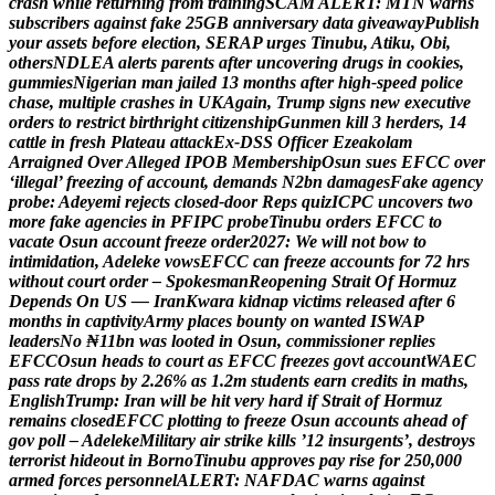
c
r
a
s
h
w
h
i
l
e
r
e
t
u
r
n
i
n
g
f
r
o
m
t
r
a
i
n
i
n
g
S
C
A
M
A
L
E
R
T
:
M
T
N
w
a
r
n
s
s
u
b
s
c
r
i
b
e
r
s
a
g
a
i
n
s
t
f
a
k
e
2
5
G
B
a
n
n
i
v
e
r
s
a
r
y
d
a
t
a
g
i
v
e
a
w
a
y
P
u
b
l
i
s
h
y
o
u
r
a
s
s
e
t
s
b
e
f
o
r
e
e
l
e
c
t
i
o
n
,
S
E
R
A
P
u
r
g
e
s
T
i
n
u
b
u
,
A
t
i
k
u
,
O
b
i
,
o
t
h
e
r
s
N
D
L
E
A
a
l
e
r
t
s
p
a
r
e
n
t
s
a
f
t
e
r
u
n
c
o
v
e
r
i
n
g
d
r
u
g
s
i
n
c
o
o
k
i
e
s
,
g
u
m
m
i
e
s
N
i
g
e
r
i
a
n
m
a
n
j
a
i
l
e
d
1
3
m
o
n
t
h
s
a
f
t
e
r
h
i
g
h
-
s
p
e
e
d
p
o
l
i
c
e
c
h
a
s
e
,
m
u
l
t
i
p
l
e
c
r
a
s
h
e
s
i
n
U
K
A
g
a
i
n
,
T
r
u
m
p
s
i
g
n
s
n
e
w
e
x
e
c
u
t
i
v
e
o
r
d
e
r
s
t
o
r
e
s
t
r
i
c
t
b
i
r
t
h
r
i
g
h
t
c
i
t
i
z
e
n
s
h
i
p
G
u
n
m
e
n
k
i
l
l
3
h
e
r
d
e
r
s
,
1
4
c
a
t
t
l
e
i
n
f
r
e
s
h
P
l
a
t
e
a
u
a
t
t
a
c
k
E
x
-
D
S
S
O
f
f
i
c
e
r
E
z
e
a
k
o
l
a
m
A
r
r
a
i
g
n
e
d
O
v
e
r
A
l
l
e
g
e
d
I
P
O
B
M
e
m
b
e
r
s
h
i
p
O
s
u
n
s
u
e
s
E
F
C
C
o
v
e
r
‘
i
l
l
e
g
a
l
’
f
r
e
e
z
i
n
g
o
f
a
c
c
o
u
n
t
,
d
e
m
a
n
d
s
N
2
b
n
d
a
m
a
g
e
s
F
a
k
e
a
g
e
n
c
y
p
r
o
b
e
:
A
d
e
y
e
m
i
r
e
j
e
c
t
s
c
l
o
s
e
d
-
d
o
o
r
R
e
p
s
q
u
i
z
I
C
P
C
u
n
c
o
v
e
r
s
t
w
o
m
o
r
e
f
a
k
e
a
g
e
n
c
i
e
s
i
n
P
F
I
P
C
p
r
o
b
e
T
i
n
u
b
u
o
r
d
e
r
s
E
F
C
C
t
o
v
a
c
a
t
e
O
s
u
n
a
c
c
o
u
n
t
f
r
e
e
z
e
o
r
d
e
r
2
0
2
7
:
W
e
w
i
l
l
n
o
t
b
o
w
t
o
i
n
t
i
m
i
d
a
t
i
o
n
,
A
d
e
l
e
k
e
v
o
w
s
E
F
C
C
c
a
n
f
r
e
e
z
e
a
c
c
o
u
n
t
s
f
o
r
7
2
h
r
s
w
i
t
h
o
u
t
c
o
u
r
t
o
r
d
e
r
–
S
p
o
k
e
s
m
a
n
R
e
o
p
e
n
i
n
g
S
t
r
a
i
t
O
f
H
o
r
m
u
z
D
e
p
e
n
d
s
O
n
U
S
—
I
r
a
n
K
w
a
r
a
k
i
d
n
a
p
v
i
c
t
i
m
s
r
e
l
e
a
s
e
d
a
f
t
e
r
6
m
o
n
t
h
s
i
n
c
a
p
t
i
v
i
t
y
A
r
m
y
p
l
a
c
e
s
b
o
u
n
t
y
o
n
w
a
n
t
e
d
I
S
W
A
P
l
e
a
d
e
r
s
N
o
₦
1
1
b
n
w
a
s
l
o
o
t
e
d
i
n
O
s
u
n
,
c
o
m
m
i
s
s
i
o
n
e
r
r
e
p
l
i
e
s
E
F
C
C
O
s
u
n
h
e
a
d
s
t
o
c
o
u
r
t
a
s
E
F
C
C
f
r
e
e
z
e
s
g
o
v
t
a
c
c
o
u
n
t
W
A
E
C
p
a
s
s
r
a
t
e
d
r
o
p
s
b
y
2
.
2
6
%
a
s
1
.
2
m
s
t
u
d
e
n
t
s
e
a
r
n
c
r
e
d
i
t
s
i
n
m
a
t
h
s
,
E
n
g
l
i
s
h
T
r
u
m
p
:
I
r
a
n
w
i
l
l
b
e
h
i
t
v
e
r
y
h
a
r
d
i
f
S
t
r
a
i
t
o
f
H
o
r
m
u
z
r
e
m
a
i
n
s
c
l
o
s
e
d
E
F
C
C
p
l
o
t
t
i
n
g
t
o
f
r
e
e
z
e
O
s
u
n
a
c
c
o
u
n
t
s
a
h
e
a
d
o
f
g
o
v
p
o
l
l
–
A
d
e
l
e
k
e
M
i
l
i
t
a
r
y
a
i
r
s
t
r
i
k
e
k
i
l
l
s
’
1
2
i
n
s
u
r
g
e
n
t
s
’
,
d
e
s
t
r
o
y
s
t
e
r
r
o
r
i
s
t
h
i
d
e
o
u
t
i
n
B
o
r
n
o
T
i
n
u
b
u
a
p
p
r
o
v
e
s
p
a
y
r
i
s
e
f
o
r
2
5
0
,
0
0
0
a
r
m
e
d
f
o
r
c
e
s
p
e
r
s
o
n
n
e
l
A
L
E
R
T
:
N
A
F
D
A
C
w
a
r
n
s
a
g
a
i
n
s
t