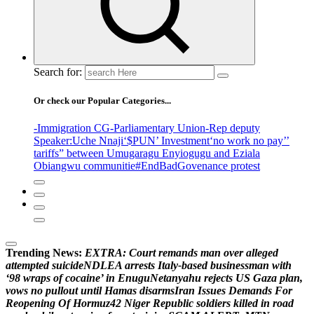
Search for:
Or check our Popular Categories...
-Immigration CG
-Parliamentary Union
-Rep deputy
Speaker
:Uche Nnaji
‘$PUN’ Investment
‘no work no pay’
’
tariffs
” between Umugaragu Enyiogugu and Eziala
Obiangwu communitie
#EndBadGovenance protest
Trending News:
E
X
T
R
A
:
C
o
u
r
t
r
e
m
a
n
d
s
m
a
n
o
v
e
r
a
l
l
e
g
e
d
a
t
t
e
m
p
t
e
d
s
u
i
c
i
d
e
N
D
L
E
A
a
r
r
e
s
t
s
I
t
a
l
y
-
b
a
s
e
d
b
u
s
i
n
e
s
s
m
a
n
w
i
t
h
‘
9
8
w
r
a
p
s
o
f
c
o
c
a
i
n
e
’
i
n
E
n
u
g
u
N
e
t
a
n
y
a
h
u
r
e
j
e
c
t
s
U
S
G
a
z
a
p
l
a
n
,
v
o
w
s
n
o
p
u
l
l
o
u
t
u
n
t
i
l
H
a
m
a
s
d
i
s
a
r
m
s
I
r
a
n
I
s
s
u
e
s
D
e
m
a
n
d
s
F
o
r
R
e
o
p
e
n
i
n
g
O
f
H
o
r
m
u
z
4
2
N
i
g
e
r
R
e
p
u
b
l
i
c
s
o
l
d
i
e
r
s
k
i
l
l
e
d
i
n
r
o
a
d