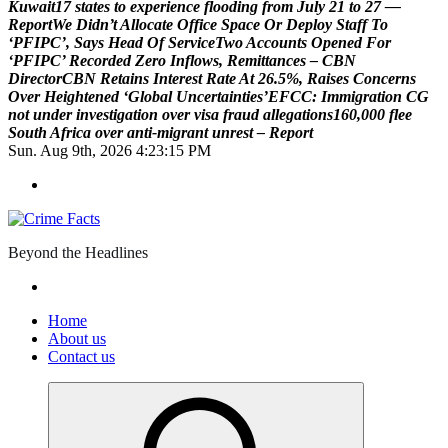
K
u
w
a
i
t
1
7
s
t
a
t
e
s
t
o
e
x
p
e
r
i
e
n
c
e
f
l
o
o
d
i
n
g
f
r
o
m
J
u
l
y
2
1
t
o
2
7
—
R
e
p
o
r
t
W
e
D
i
d
n
’
t
A
l
l
o
c
a
t
e
O
f
f
i
c
e
S
p
a
c
e
O
r
D
e
p
l
o
y
S
t
a
f
f
T
o
‘
P
F
I
P
C
’
,
S
a
y
s
H
e
a
d
O
f
S
e
r
v
i
c
e
T
w
o
A
c
c
o
u
n
t
s
O
p
e
n
e
d
F
o
r
‘
P
F
I
P
C
’
R
e
c
o
r
d
e
d
Z
e
r
o
I
n
f
l
o
w
s
,
R
e
m
i
t
t
a
n
c
e
s
–
C
B
N
D
i
r
e
c
t
o
r
C
B
N
R
e
t
a
i
n
s
I
n
t
e
r
e
s
t
R
a
t
e
A
t
2
6
.
5
%
,
R
a
i
s
e
s
C
o
n
c
e
r
n
s
O
v
e
r
H
e
i
g
h
t
e
n
e
d
‘
G
l
o
b
a
l
U
n
c
e
r
t
a
i
n
t
i
e
s
’
E
F
C
C
:
I
m
m
i
g
r
a
t
i
o
n
C
G
n
o
t
u
n
d
e
r
i
n
v
e
s
t
i
g
a
t
i
o
n
o
v
e
r
v
i
s
a
f
r
a
u
d
a
l
l
e
g
a
t
i
o
n
s
1
6
0
,
0
0
0
f
l
e
e
S
o
u
t
h
A
f
r
i
c
a
o
v
e
r
a
n
t
i
-
m
i
g
r
a
n
t
u
n
r
e
s
t
–
R
e
p
o
r
t
Sun. Aug 9th, 2026
4:23:16 PM
Beyond the Headlines
Home
About us
Contact us