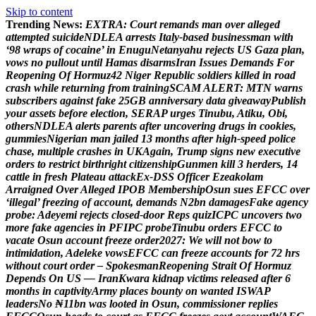
Skip to content
Trending News:
E
X
T
R
A
:
C
o
u
r
t
r
e
m
a
n
d
s
m
a
n
o
v
e
r
a
l
l
e
g
e
d
a
t
t
e
m
p
t
e
d
s
u
i
c
i
d
e
N
D
L
E
A
a
r
r
e
s
t
s
I
t
a
l
y
-
b
a
s
e
d
b
u
s
i
n
e
s
s
m
a
n
w
i
t
h
‘
9
8
w
r
a
p
s
o
f
c
o
c
a
i
n
e
’
i
n
E
n
u
g
u
N
e
t
a
n
y
a
h
u
r
e
j
e
c
t
s
U
S
G
a
z
a
p
l
a
n
,
v
o
w
s
n
o
p
u
l
l
o
u
t
u
n
t
i
l
H
a
m
a
s
d
i
s
a
r
m
s
I
r
a
n
I
s
s
u
e
s
D
e
m
a
n
d
s
F
o
r
R
e
o
p
e
n
i
n
g
O
f
H
o
r
m
u
z
4
2
N
i
g
e
r
R
e
p
u
b
l
i
c
s
o
l
d
i
e
r
s
k
i
l
l
e
d
i
n
r
o
a
d
c
r
a
s
h
w
h
i
l
e
r
e
t
u
r
n
i
n
g
f
r
o
m
t
r
a
i
n
i
n
g
S
C
A
M
A
L
E
R
T
:
M
T
N
w
a
r
n
s
s
u
b
s
c
r
i
b
e
r
s
a
g
a
i
n
s
t
f
a
k
e
2
5
G
B
a
n
n
i
v
e
r
s
a
r
y
d
a
t
a
g
i
v
e
a
w
a
y
P
u
b
l
i
s
h
y
o
u
r
a
s
s
e
t
s
b
e
f
o
r
e
e
l
e
c
t
i
o
n
,
S
E
R
A
P
u
r
g
e
s
T
i
n
u
b
u
,
A
t
i
k
u
,
O
b
i
,
o
t
h
e
r
s
N
D
L
E
A
a
l
e
r
t
s
p
a
r
e
n
t
s
a
f
t
e
r
u
n
c
o
v
e
r
i
n
g
d
r
u
g
s
i
n
c
o
o
k
i
e
s
,
g
u
m
m
i
e
s
N
i
g
e
r
i
a
n
m
a
n
j
a
i
l
e
d
1
3
m
o
n
t
h
s
a
f
t
e
r
h
i
g
h
-
s
p
e
e
d
p
o
l
i
c
e
c
h
a
s
e
,
m
u
l
t
i
p
l
e
c
r
a
s
h
e
s
i
n
U
K
A
g
a
i
n
,
T
r
u
m
p
s
i
g
n
s
n
e
w
e
x
e
c
u
t
i
v
e
o
r
d
e
r
s
t
o
r
e
s
t
r
i
c
t
b
i
r
t
h
r
i
g
h
t
c
i
t
i
z
e
n
s
h
i
p
G
u
n
m
e
n
k
i
l
l
3
h
e
r
d
e
r
s
,
1
4
c
a
t
t
l
e
i
n
f
r
e
s
h
P
l
a
t
e
a
u
a
t
t
a
c
k
E
x
-
D
S
S
O
f
f
i
c
e
r
E
z
e
a
k
o
l
a
m
A
r
r
a
i
g
n
e
d
O
v
e
r
A
l
l
e
g
e
d
I
P
O
B
M
e
m
b
e
r
s
h
i
p
O
s
u
n
s
u
e
s
E
F
C
C
o
v
e
r
‘
i
l
l
e
g
a
l
’
f
r
e
e
z
i
n
g
o
f
a
c
c
o
u
n
t
,
d
e
m
a
n
d
s
N
2
b
n
d
a
m
a
g
e
s
F
a
k
e
a
g
e
n
c
y
p
r
o
b
e
:
A
d
e
y
e
m
i
r
e
j
e
c
t
s
c
l
o
s
e
d
-
d
o
o
r
R
e
p
s
q
u
i
z
I
C
P
C
u
n
c
o
v
e
r
s
t
w
o
m
o
r
e
f
a
k
e
a
g
e
n
c
i
e
s
i
n
P
F
I
P
C
p
r
o
b
e
T
i
n
u
b
u
o
r
d
e
r
s
E
F
C
C
t
o
v
a
c
a
t
e
O
s
u
n
a
c
c
o
u
n
t
f
r
e
e
z
e
o
r
d
e
r
2
0
2
7
:
W
e
w
i
l
l
n
o
t
b
o
w
t
o
i
n
t
i
m
i
d
a
t
i
o
n
,
A
d
e
l
e
k
e
v
o
w
s
E
F
C
C
c
a
n
f
r
e
e
z
e
a
c
c
o
u
n
t
s
f
o
r
7
2
h
r
s
w
i
t
h
o
u
t
c
o
u
r
t
o
r
d
e
r
–
S
p
o
k
e
s
m
a
n
R
e
o
p
e
n
i
n
g
S
t
r
a
i
t
O
f
H
o
r
m
u
z
D
e
p
e
n
d
s
O
n
U
S
—
I
r
a
n
K
w
a
r
a
k
i
d
n
a
p
v
i
c
t
i
m
s
r
e
l
e
a
s
e
d
a
f
t
e
r
6
m
o
n
t
h
s
i
n
c
a
p
t
i
v
i
t
y
A
r
m
y
p
l
a
c
e
s
b
o
u
n
t
y
o
n
w
a
n
t
e
d
I
S
W
A
P
l
e
a
d
e
r
s
N
o
₦
1
1
b
n
w
a
s
l
o
o
t
e
d
i
n
O
s
u
n
,
c
o
m
m
i
s
s
i
o
n
e
r
r
e
p
l
i
e
s