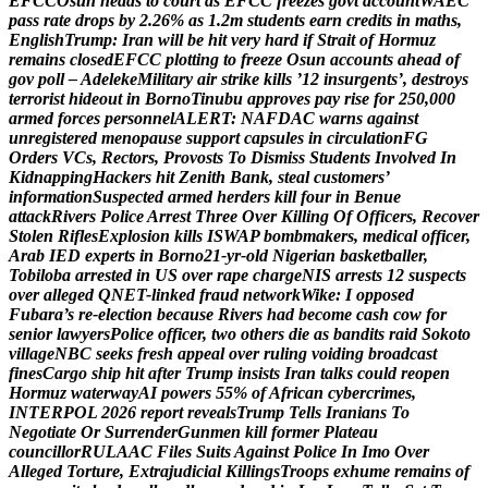
E
F
C
C
O
s
u
n
h
e
a
d
s
t
o
c
o
u
r
t
a
s
E
F
C
C
f
r
e
e
z
e
s
g
o
v
t
a
c
c
o
u
n
t
W
A
E
C
p
a
s
s
r
a
t
e
d
r
o
p
s
b
y
2
.
2
6
%
a
s
1
.
2
m
s
t
u
d
e
n
t
s
e
a
r
n
c
r
e
d
i
t
s
i
n
m
a
t
h
s
,
E
n
g
l
i
s
h
T
r
u
m
p
:
I
r
a
n
w
i
l
l
b
e
h
i
t
v
e
r
y
h
a
r
d
i
f
S
t
r
a
i
t
o
f
H
o
r
m
u
z
r
e
m
a
i
n
s
c
l
o
s
e
d
E
F
C
C
p
l
o
t
t
i
n
g
t
o
f
r
e
e
z
e
O
s
u
n
a
c
c
o
u
n
t
s
a
h
e
a
d
o
f
g
o
v
p
o
l
l
–
A
d
e
l
e
k
e
M
i
l
i
t
a
r
y
a
i
r
s
t
r
i
k
e
k
i
l
l
s
’
1
2
i
n
s
u
r
g
e
n
t
s
’
,
d
e
s
t
r
o
y
s
t
e
r
r
o
r
i
s
t
h
i
d
e
o
u
t
i
n
B
o
r
n
o
T
i
n
u
b
u
a
p
p
r
o
v
e
s
p
a
y
r
i
s
e
f
o
r
2
5
0
,
0
0
0
a
r
m
e
d
f
o
r
c
e
s
p
e
r
s
o
n
n
e
l
A
L
E
R
T
:
N
A
F
D
A
C
w
a
r
n
s
a
g
a
i
n
s
t
u
n
r
e
g
i
s
t
e
r
e
d
m
e
n
o
p
a
u
s
e
s
u
p
p
o
r
t
c
a
p
s
u
l
e
s
i
n
c
i
r
c
u
l
a
t
i
o
n
F
G
O
r
d
e
r
s
V
C
s
,
R
e
c
t
o
r
s
,
P
r
o
v
o
s
t
s
T
o
D
i
s
m
i
s
s
S
t
u
d
e
n
t
s
I
n
v
o
l
v
e
d
I
n
K
i
d
n
a
p
p
i
n
g
H
a
c
k
e
r
s
h
i
t
Z
e
n
i
t
h
B
a
n
k
,
s
t
e
a
l
c
u
s
t
o
m
e
r
s
’
i
n
f
o
r
m
a
t
i
o
n
S
u
s
p
e
c
t
e
d
a
r
m
e
d
h
e
r
d
e
r
s
k
i
l
l
f
o
u
r
i
n
B
e
n
u
e
a
t
t
a
c
k
R
i
v
e
r
s
P
o
l
i
c
e
A
r
r
e
s
t
T
h
r
e
e
O
v
e
r
K
i
l
l
i
n
g
O
f
O
f
f
i
c
e
r
s
,
R
e
c
o
v
e
r
S
t
o
l
e
n
R
i
f
l
e
s
E
x
p
l
o
s
i
o
n
k
i
l
l
s
I
S
W
A
P
b
o
m
b
m
a
k
e
r
s
,
m
e
d
i
c
a
l
o
f
f
i
c
e
r
,
A
r
a
b
I
E
D
e
x
p
e
r
t
s
i
n
B
o
r
n
o
2
1
-
y
r
-
o
l
d
N
i
g
e
r
i
a
n
b
a
s
k
e
t
b
a
l
l
e
r
,
T
o
b
i
l
o
b
a
a
r
r
e
s
t
e
d
i
n
U
S
o
v
e
r
r
a
p
e
c
h
a
r
g
e
N
I
S
a
r
r
e
s
t
s
1
2
s
u
s
p
e
c
t
s
o
v
e
r
a
l
l
e
g
e
d
Q
N
E
T
-
l
i
n
k
e
d
f
r
a
u
d
n
e
t
w
o
r
k
W
i
k
e
:
I
o
p
p
o
s
e
d
F
u
b
a
r
a
’
s
r
e
-
e
l
e
c
t
i
o
n
b
e
c
a
u
s
e
R
i
v
e
r
s
h
a
d
b
e
c
o
m
e
c
a
s
h
c
o
w
f
o
r
s
e
n
i
o
r
l
a
w
y
e
r
s
P
o
l
i
c
e
o
f
f
i
c
e
r
,
t
w
o
o
t
h
e
r
s
d
i
e
a
s
b
a
n
d
i
t
s
r
a
i
d
S
o
k
o
t
o
v
i
l
l
a
g
e
N
B
C
s
e
e
k
s
f
r
e
s
h
a
p
p
e
a
l
o
v
e
r
r
u
l
i
n
g
v
o
i
d
i
n
g
b
r
o
a
d
c
a
s
t
f
i
n
e
s
C
a
r
g
o
s
h
i
p
h
i
t
a
f
t
e
r
T
r
u
m
p
i
n
s
i
s
t
s
I
r
a
n
t
a
l
k
s
c
o
u
l
d
r
e
o
p
e
n
H
o
r
m
u
z
w
a
t
e
r
w
a
y
A
I
p
o
w
e
r
s
5
5
%
o
f
A
f
r
i
c
a
n
c
y
b
e
r
c
r
i
m
e
s
,
I
N
T
E
R
P
O
L
2
0
2
6
r
e
p
o
r
t
r
e
v
e
a
l
s
T
r
u
m
p
T
e
l
l
s
I
r
a
n
i
a
n
s
T
o
N
e
g
o
t
i
a
t
e
O
r
S
u
r
r
e
n
d
e
r
G
u
n
m
e
n
k
i
l
l
f
o
r
m
e
r
P
l
a
t
e
a
u
c
o
u
n
c
i
l
l
o
r
R
U
L
A
A
C
F
i
l
e
s
S
u
i
t
s
A
g
a
i
n
s
t
P
o
l
i
c
e
I
n
I
m
o
O
v
e
r
A
l
l
e
g
e
d
T
o
r
t
u
r
e
,
E
x
t
r
a
j
u
d
i
c
i
a
l
K
i
l
l
i
n
g
s
T
r
o
o
p
s
e
x
h
u
m
e
r
e
m
a
i
n
s
o
f