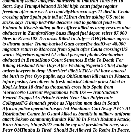
c
o
m
m
u
n
i
t
y
l
e
a
d
e
r
a
l
l
e
g
e
d
l
y
m
u
r
d
e
r
e
d
i
n
I
m
o
I
r
a
n
T
a
l
k
s
S
e
t
T
o
S
t
a
r
t
,
S
a
y
s
T
r
u
m
p
A
b
d
u
c
t
e
d
K
e
b
b
i
h
i
g
h
c
o
u
r
t
j
u
d
g
e
r
e
g
a
i
n
s
f
r
e
e
d
o
m
a
f
t
e
r
o
n
e
w
e
e
k
i
n
c
a
p
t
i
v
i
t
y
M
o
r
o
c
c
o
s
a
y
s
1
1
d
i
e
d
i
n
C
e
u
t
a
c
r
o
s
s
i
n
g
a
f
t
e
r
S
p
a
i
n
p
u
t
s
t
o
l
l
a
t
7
2
I
r
a
n
d
e
n
i
e
s
a
s
k
i
n
g
U
S
n
o
t
t
o
s
t
r
i
k
e
,
s
a
y
s
T
r
u
m
p
l
i
e
d
W
i
k
e
d
e
c
l
a
r
e
s
e
n
d
t
o
p
o
l
i
t
i
c
a
l
f
e
u
d
w
i
t
h
F
u
b
a
r
a
i
n
R
i
v
e
r
s
S
o
l
d
i
e
r
,
p
o
l
i
c
e
o
f
f
i
c
e
r
k
i
l
l
e
d
a
s
a
r
m
y
r
e
s
c
u
e
s
n
i
n
e
a
b
d
u
c
t
e
e
s
i
n
Z
a
m
f
a
r
a
N
a
v
y
b
u
s
t
s
i
l
l
e
g
a
l
f
u
e
l
d
e
p
o
t
,
s
e
i
z
e
s
8
7
,
0
0
0
l
i
t
r
e
s
i
n
R
i
v
e
r
s
1
0
2
T
e
r
r
o
r
i
s
t
s
K
i
l
l
e
d
I
n
J
u
l
y
—
D
H
Q
H
a
m
a
s
a
g
r
e
e
s
t
o
d
i
s
a
r
m
u
n
d
e
r
T
r
u
m
p
-
b
a
c
k
e
d
G
a
z
a
c
e
a
s
e
f
i
r
e
d
e
a
l
O
v
e
r
4
8
,
0
0
0
m
i
g
r
a
n
t
s
r
e
t
u
r
n
t
o
M
o
r
o
c
c
o
f
r
o
m
S
p
a
i
n
a
f
t
e
r
C
e
u
t
a
c
r
o
s
s
i
n
g
s
U
S
w
a
r
n
s
N
i
g
e
r
i
a
n
s
a
g
a
i
n
s
t
A
I
-
e
d
i
t
e
d
p
a
s
s
p
o
r
t
p
h
o
t
o
s
S
e
m
i
n
a
r
i
a
n
a
b
d
u
c
t
e
d
i
n
B
e
n
u
e
K
a
n
o
C
o
u
r
t
S
e
n
t
e
n
c
e
s
B
r
i
d
e
T
o
D
e
a
t
h
F
o
r
K
i
l
l
i
n
g
H
u
s
b
a
n
d
N
i
n
e
D
a
y
s
A
f
t
e
r
W
e
d
d
i
n
g
N
i
g
e
r
i
a
’
s
C
h
i
e
f
J
u
d
g
e
o
r
d
e
r
s
l
a
w
y
e
r
s
t
o
d
r
o
p
‘
B
a
r
r
i
s
t
e
r
’
t
i
t
l
e
E
X
T
R
A
:
I
’
d
h
a
v
e
e
n
t
e
r
e
d
t
h
e
b
u
s
h
t
o
f
r
e
e
O
y
o
p
u
p
i
l
s
,
s
a
y
s
O
b
i
G
u
n
m
e
n
k
i
l
l
m
a
n
i
n
P
l
a
t
e
a
u
,
i
n
j
u
r
e
p
a
s
t
o
r
,
t
w
o
o
t
h
e
r
s
i
n
f
r
e
s
h
a
t
t
a
c
k
s
C
a
t
h
o
l
i
c
p
r
i
e
s
t
k
i
l
l
e
d
i
n
K
o
g
i
,
A
t
l
e
a
s
t
1
8
d
e
a
d
a
s
t
h
o
u
s
a
n
d
s
c
r
o
s
s
i
n
t
o
S
p
a
i
n
f
r
o
m
M
o
r
o
c
c
o
N
o
C
u
r
r
e
n
t
N
e
g
o
t
i
a
t
i
o
n
s
W
i
t
h
U
S
—
I
r
a
n
S
t
u
d
e
n
t
s
F
e
a
r
e
d
T
r
a
p
p
e
d
A
s
P
r
i
v
a
t
e
H
o
s
t
e
l
N
e
a
r
O
k
o
P
o
l
y
t
e
c
h
n
i
c
C
o
l
l
a
p
s
e
s
F
G
d
e
m
a
n
d
s
p
r
o
b
e
a
s
N
i
g
e
r
i
a
n
m
a
n
d
i
e
s
i
n
S
o
u
t
h
A
f
r
i
c
a
n
p
o
l
i
c
e
o
p
e
r
a
t
i
o
n
S
u
s
p
e
c
t
e
d
H
o
o
d
l
u
m
s
C
a
r
t
A
w
a
y
P
V
C
s
A
t
D
i
s
t
r
i
b
u
t
i
o
n
C
e
n
t
r
e
I
n
O
s
u
n
4
k
i
l
l
e
d
a
s
b
a
n
d
i
t
s
i
n
m
i
l
i
t
a
r
y
u
n
i
f
o
r
m
a
t
t
a
c
k
S
o
k
o
t
o
c
o
m
m
u
n
i
t
y
B
a
n
d
i
t
s
K
i
l
l
3
0
I
n
F
r
e
s
h
K
a
d
u
n
a
A
t
t
a
c
k
,
B
u
r
n
H
o
u
s
e
s
,
S
h
o
p
s
2
0
2
7
c
o
u
l
d
b
e
m
y
l
a
s
t
p
r
e
s
i
d
e
n
t
i
a
l
r
a
c
e
,
s
a
y
s
P
e
t
e
r
O
b
i
T
i
n
u
b
u
I
s
T
i
r
e
d
,
S
h
o
u
l
d
B
e
A
l
l
o
w
e
d
T
o
R
e
t
i
r
e
I
n
P
e
a
c
e
,