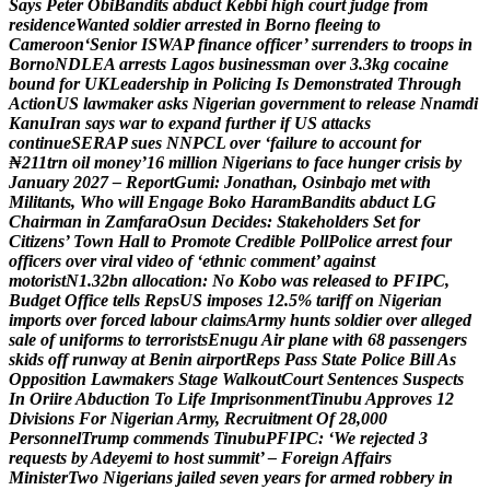
S
a
y
s
P
e
t
e
r
O
b
i
B
a
n
d
i
t
s
a
b
d
u
c
t
K
e
b
b
i
h
i
g
h
c
o
u
r
t
j
u
d
g
e
f
r
o
m
r
e
s
i
d
e
n
c
e
W
a
n
t
e
d
s
o
l
d
i
e
r
a
r
r
e
s
t
e
d
i
n
B
o
r
n
o
f
l
e
e
i
n
g
t
o
C
a
m
e
r
o
o
n
‘
S
e
n
i
o
r
I
S
W
A
P
f
i
n
a
n
c
e
o
f
f
i
c
e
r
’
s
u
r
r
e
n
d
e
r
s
t
o
t
r
o
o
p
s
i
n
B
o
r
n
o
N
D
L
E
A
a
r
r
e
s
t
s
L
a
g
o
s
b
u
s
i
n
e
s
s
m
a
n
o
v
e
r
3
.
3
k
g
c
o
c
a
i
n
e
b
o
u
n
d
f
o
r
U
K
L
e
a
d
e
r
s
h
i
p
i
n
P
o
l
i
c
i
n
g
I
s
D
e
m
o
n
s
t
r
a
t
e
d
T
h
r
o
u
g
h
A
c
t
i
o
n
U
S
l
a
w
m
a
k
e
r
a
s
k
s
N
i
g
e
r
i
a
n
g
o
v
e
r
n
m
e
n
t
t
o
r
e
l
e
a
s
e
N
n
a
m
d
i
K
a
n
u
I
r
a
n
s
a
y
s
w
a
r
t
o
e
x
p
a
n
d
f
u
r
t
h
e
r
i
f
U
S
a
t
t
a
c
k
s
c
o
n
t
i
n
u
e
S
E
R
A
P
s
u
e
s
N
N
P
C
L
o
v
e
r
‘
f
a
i
l
u
r
e
t
o
a
c
c
o
u
n
t
f
o
r
₦
2
1
1
t
r
n
o
i
l
m
o
n
e
y
’
1
6
m
i
l
l
i
o
n
N
i
g
e
r
i
a
n
s
t
o
f
a
c
e
h
u
n
g
e
r
c
r
i
s
i
s
b
y
J
a
n
u
a
r
y
2
0
2
7
–
R
e
p
o
r
t
G
u
m
i
:
J
o
n
a
t
h
a
n
,
O
s
i
n
b
a
j
o
m
e
t
w
i
t
h
M
i
l
i
t
a
n
t
s
,
W
h
o
w
i
l
l
E
n
g
a
g
e
B
o
k
o
H
a
r
a
m
B
a
n
d
i
t
s
a
b
d
u
c
t
L
G
C
h
a
i
r
m
a
n
i
n
Z
a
m
f
a
r
a
O
s
u
n
D
e
c
i
d
e
s
:
S
t
a
k
e
h
o
l
d
e
r
s
S
e
t
f
o
r
C
i
t
i
z
e
n
s
’
T
o
w
n
H
a
l
l
t
o
P
r
o
m
o
t
e
C
r
e
d
i
b
l
e
P
o
l
l
P
o
l
i
c
e
a
r
r
e
s
t
f
o
u
r
o
f
f
i
c
e
r
s
o
v
e
r
v
i
r
a
l
v
i
d
e
o
o
f
‘
e
t
h
n
i
c
c
o
m
m
e
n
t
’
a
g
a
i
n
s
t
m
o
t
o
r
i
s
t
N
1
.
3
2
b
n
a
l
l
o
c
a
t
i
o
n
:
N
o
K
o
b
o
w
a
s
r
e
l
e
a
s
e
d
t
o
P
F
I
P
C
,
B
u
d
g
e
t
O
f
f
i
c
e
t
e
l
l
s
R
e
p
s
U
S
i
m
p
o
s
e
s
1
2
.
5
%
t
a
r
i
f
f
o
n
N
i
g
e
r
i
a
n
i
m
p
o
r
t
s
o
v
e
r
f
o
r
c
e
d
l
a
b
o
u
r
c
l
a
i
m
s
A
r
m
y
h
u
n
t
s
s
o
l
d
i
e
r
o
v
e
r
a
l
l
e
g
e
d
s
a
l
e
o
f
u
n
i
f
o
r
m
s
t
o
t
e
r
r
o
r
i
s
t
s
E
n
u
g
u
A
i
r
p
l
a
n
e
w
i
t
h
6
8
p
a
s
s
e
n
g
e
r
s
s
k
i
d
s
o
f
f
r
u
n
w
a
y
a
t
B
e
n
i
n
a
i
r
p
o
r
t
R
e
p
s
P
a
s
s
S
t
a
t
e
P
o
l
i
c
e
B
i
l
l
A
s
O
p
p
o
s
i
t
i
o
n
L
a
w
m
a
k
e
r
s
S
t
a
g
e
W
a
l
k
o
u
t
C
o
u
r
t
S
e
n
t
e
n
c
e
s
S
u
s
p
e
c
t
s
I
n
O
r
i
i
r
e
A
b
d
u
c
t
i
o
n
T
o
L
i
f
e
I
m
p
r
i
s
o
n
m
e
n
t
T
i
n
u
b
u
A
p
p
r
o
v
e
s
1
2
D
i
v
i
s
i
o
n
s
F
o
r
N
i
g
e
r
i
a
n
A
r
m
y
,
R
e
c
r
u
i
t
m
e
n
t
O
f
2
8
,
0
0
0
P
e
r
s
o
n
n
e
l
T
r
u
m
p
c
o
m
m
e
n
d
s
T
i
n
u
b
u
P
F
I
P
C
:
‘
W
e
r
e
j
e
c
t
e
d
3
r
e
q
u
e
s
t
s
b
y
A
d
e
y
e
m
i
t
o
h
o
s
t
s
u
m
m
i
t
’
–
F
o
r
e
i
g
n
A
f
f
a
i
r
s
M
i
n
i
s
t
e
r
T
w
o
N
i
g
e
r
i
a
n
s
j
a
i
l
e
d
s
e
v
e
n
y
e
a
r
s
f
o
r
a
r
m
e
d
r
o
b
b
e
r
y
i
n