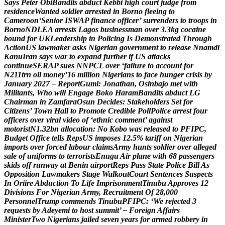
S
a
y
s
P
e
t
e
r
O
b
i
B
a
n
d
i
t
s
a
b
d
u
c
t
K
e
b
b
i
h
i
g
h
c
o
u
r
t
j
u
d
g
e
f
r
o
m
r
e
s
i
d
e
n
c
e
W
a
n
t
e
d
s
o
l
d
i
e
r
a
r
r
e
s
t
e
d
i
n
B
o
r
n
o
f
l
e
e
i
n
g
t
o
C
a
m
e
r
o
o
n
‘
S
e
n
i
o
r
I
S
W
A
P
f
i
n
a
n
c
e
o
f
f
i
c
e
r
’
s
u
r
r
e
n
d
e
r
s
t
o
t
r
o
o
p
s
i
n
B
o
r
n
o
N
D
L
E
A
a
r
r
e
s
t
s
L
a
g
o
s
b
u
s
i
n
e
s
s
m
a
n
o
v
e
r
3
.
3
k
g
c
o
c
a
i
n
e
b
o
u
n
d
f
o
r
U
K
L
e
a
d
e
r
s
h
i
p
i
n
P
o
l
i
c
i
n
g
I
s
D
e
m
o
n
s
t
r
a
t
e
d
T
h
r
o
u
g
h
A
c
t
i
o
n
U
S
l
a
w
m
a
k
e
r
a
s
k
s
N
i
g
e
r
i
a
n
g
o
v
e
r
n
m
e
n
t
t
o
r
e
l
e
a
s
e
N
n
a
m
d
i
K
a
n
u
I
r
a
n
s
a
y
s
w
a
r
t
o
e
x
p
a
n
d
f
u
r
t
h
e
r
i
f
U
S
a
t
t
a
c
k
s
c
o
n
t
i
n
u
e
S
E
R
A
P
s
u
e
s
N
N
P
C
L
o
v
e
r
‘
f
a
i
l
u
r
e
t
o
a
c
c
o
u
n
t
f
o
r
₦
2
1
1
t
r
n
o
i
l
m
o
n
e
y
’
1
6
m
i
l
l
i
o
n
N
i
g
e
r
i
a
n
s
t
o
f
a
c
e
h
u
n
g
e
r
c
r
i
s
i
s
b
y
J
a
n
u
a
r
y
2
0
2
7
–
R
e
p
o
r
t
G
u
m
i
:
J
o
n
a
t
h
a
n
,
O
s
i
n
b
a
j
o
m
e
t
w
i
t
h
M
i
l
i
t
a
n
t
s
,
W
h
o
w
i
l
l
E
n
g
a
g
e
B
o
k
o
H
a
r
a
m
B
a
n
d
i
t
s
a
b
d
u
c
t
L
G
C
h
a
i
r
m
a
n
i
n
Z
a
m
f
a
r
a
O
s
u
n
D
e
c
i
d
e
s
:
S
t
a
k
e
h
o
l
d
e
r
s
S
e
t
f
o
r
C
i
t
i
z
e
n
s
’
T
o
w
n
H
a
l
l
t
o
P
r
o
m
o
t
e
C
r
e
d
i
b
l
e
P
o
l
l
P
o
l
i
c
e
a
r
r
e
s
t
f
o
u
r
o
f
f
i
c
e
r
s
o
v
e
r
v
i
r
a
l
v
i
d
e
o
o
f
‘
e
t
h
n
i
c
c
o
m
m
e
n
t
’
a
g
a
i
n
s
t
m
o
t
o
r
i
s
t
N
1
.
3
2
b
n
a
l
l
o
c
a
t
i
o
n
:
N
o
K
o
b
o
w
a
s
r
e
l
e
a
s
e
d
t
o
P
F
I
P
C
,
B
u
d
g
e
t
O
f
f
i
c
e
t
e
l
l
s
R
e
p
s
U
S
i
m
p
o
s
e
s
1
2
.
5
%
t
a
r
i
f
f
o
n
N
i
g
e
r
i
a
n
i
m
p
o
r
t
s
o
v
e
r
f
o
r
c
e
d
l
a
b
o
u
r
c
l
a
i
m
s
A
r
m
y
h
u
n
t
s
s
o
l
d
i
e
r
o
v
e
r
a
l
l
e
g
e
d
s
a
l
e
o
f
u
n
i
f
o
r
m
s
t
o
t
e
r
r
o
r
i
s
t
s
E
n
u
g
u
A
i
r
p
l
a
n
e
w
i
t
h
6
8
p
a
s
s
e
n
g
e
r
s
s
k
i
d
s
o
f
f
r
u
n
w
a
y
a
t
B
e
n
i
n
a
i
r
p
o
r
t
R
e
p
s
P
a
s
s
S
t
a
t
e
P
o
l
i
c
e
B
i
l
l
A
s
O
p
p
o
s
i
t
i
o
n
L
a
w
m
a
k
e
r
s
S
t
a
g
e
W
a
l
k
o
u
t
C
o
u
r
t
S
e
n
t
e
n
c
e
s
S
u
s
p
e
c
t
s
I
n
O
r
i
i
r
e
A
b
d
u
c
t
i
o
n
T
o
L
i
f
e
I
m
p
r
i
s
o
n
m
e
n
t
T
i
n
u
b
u
A
p
p
r
o
v
e
s
1
2
D
i
v
i
s
i
o
n
s
F
o
r
N
i
g
e
r
i
a
n
A
r
m
y
,
R
e
c
r
u
i
t
m
e
n
t
O
f
2
8
,
0
0
0
P
e
r
s
o
n
n
e
l
T
r
u
m
p
c
o
m
m
e
n
d
s
T
i
n
u
b
u
P
F
I
P
C
:
‘
W
e
r
e
j
e
c
t
e
d
3
r
e
q
u
e
s
t
s
b
y
A
d
e
y
e
m
i
t
o
h
o
s
t
s
u
m
m
i
t
’
–
F
o
r
e
i
g
n
A
f
f
a
i
r
s
M
i
n
i
s
t
e
r
T
w
o
N
i
g
e
r
i
a
n
s
j
a
i
l
e
d
s
e
v
e
n
y
e
a
r
s
f
o
r
a
r
m
e
d
r
o
b
b
e
r
y
i
n