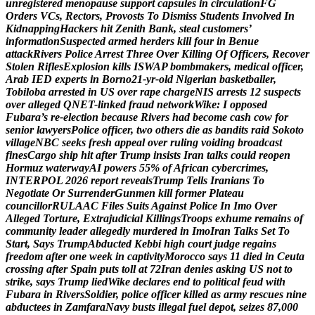
u
n
r
e
g
i
s
t
e
r
e
d
m
e
n
o
p
a
u
s
e
s
u
p
p
o
r
t
c
a
p
s
u
l
e
s
i
n
c
i
r
c
u
l
a
t
i
o
n
F
G
O
r
d
e
r
s
V
C
s
,
R
e
c
t
o
r
s
,
P
r
o
v
o
s
t
s
T
o
D
i
s
m
i
s
s
S
t
u
d
e
n
t
s
I
n
v
o
l
v
e
d
I
n
K
i
d
n
a
p
p
i
n
g
H
a
c
k
e
r
s
h
i
t
Z
e
n
i
t
h
B
a
n
k
,
s
t
e
a
l
c
u
s
t
o
m
e
r
s
’
i
n
f
o
r
m
a
t
i
o
n
S
u
s
p
e
c
t
e
d
a
r
m
e
d
h
e
r
d
e
r
s
k
i
l
l
f
o
u
r
i
n
B
e
n
u
e
a
t
t
a
c
k
R
i
v
e
r
s
P
o
l
i
c
e
A
r
r
e
s
t
T
h
r
e
e
O
v
e
r
K
i
l
l
i
n
g
O
f
O
f
f
i
c
e
r
s
,
R
e
c
o
v
e
r
S
t
o
l
e
n
R
i
f
l
e
s
E
x
p
l
o
s
i
o
n
k
i
l
l
s
I
S
W
A
P
b
o
m
b
m
a
k
e
r
s
,
m
e
d
i
c
a
l
o
f
f
i
c
e
r
,
A
r
a
b
I
E
D
e
x
p
e
r
t
s
i
n
B
o
r
n
o
2
1
-
y
r
-
o
l
d
N
i
g
e
r
i
a
n
b
a
s
k
e
t
b
a
l
l
e
r
,
T
o
b
i
l
o
b
a
a
r
r
e
s
t
e
d
i
n
U
S
o
v
e
r
r
a
p
e
c
h
a
r
g
e
N
I
S
a
r
r
e
s
t
s
1
2
s
u
s
p
e
c
t
s
o
v
e
r
a
l
l
e
g
e
d
Q
N
E
T
-
l
i
n
k
e
d
f
r
a
u
d
n
e
t
w
o
r
k
W
i
k
e
:
I
o
p
p
o
s
e
d
F
u
b
a
r
a
’
s
r
e
-
e
l
e
c
t
i
o
n
b
e
c
a
u
s
e
R
i
v
e
r
s
h
a
d
b
e
c
o
m
e
c
a
s
h
c
o
w
f
o
r
s
e
n
i
o
r
l
a
w
y
e
r
s
P
o
l
i
c
e
o
f
f
i
c
e
r
,
t
w
o
o
t
h
e
r
s
d
i
e
a
s
b
a
n
d
i
t
s
r
a
i
d
S
o
k
o
t
o
v
i
l
l
a
g
e
N
B
C
s
e
e
k
s
f
r
e
s
h
a
p
p
e
a
l
o
v
e
r
r
u
l
i
n
g
v
o
i
d
i
n
g
b
r
o
a
d
c
a
s
t
f
i
n
e
s
C
a
r
g
o
s
h
i
p
h
i
t
a
f
t
e
r
T
r
u
m
p
i
n
s
i
s
t
s
I
r
a
n
t
a
l
k
s
c
o
u
l
d
r
e
o
p
e
n
H
o
r
m
u
z
w
a
t
e
r
w
a
y
A
I
p
o
w
e
r
s
5
5
%
o
f
A
f
r
i
c
a
n
c
y
b
e
r
c
r
i
m
e
s
,
I
N
T
E
R
P
O
L
2
0
2
6
r
e
p
o
r
t
r
e
v
e
a
l
s
T
r
u
m
p
T
e
l
l
s
I
r
a
n
i
a
n
s
T
o
N
e
g
o
t
i
a
t
e
O
r
S
u
r
r
e
n
d
e
r
G
u
n
m
e
n
k
i
l
l
f
o
r
m
e
r
P
l
a
t
e
a
u
c
o
u
n
c
i
l
l
o
r
R
U
L
A
A
C
F
i
l
e
s
S
u
i
t
s
A
g
a
i
n
s
t
P
o
l
i
c
e
I
n
I
m
o
O
v
e
r
A
l
l
e
g
e
d
T
o
r
t
u
r
e
,
E
x
t
r
a
j
u
d
i
c
i
a
l
K
i
l
l
i
n
g
s
T
r
o
o
p
s
e
x
h
u
m
e
r
e
m
a
i
n
s
o
f
c
o
m
m
u
n
i
t
y
l
e
a
d
e
r
a
l
l
e
g
e
d
l
y
m
u
r
d
e
r
e
d
i
n
I
m
o
I
r
a
n
T
a
l
k
s
S
e
t
T
o
S
t
a
r
t
,
S
a
y
s
T
r
u
m
p
A
b
d
u
c
t
e
d
K
e
b
b
i
h
i
g
h
c
o
u
r
t
j
u
d
g
e
r
e
g
a
i
n
s
f
r
e
e
d
o
m
a
f
t
e
r
o
n
e
w
e
e
k
i
n
c
a
p
t
i
v
i
t
y
M
o
r
o
c
c
o
s
a
y
s
1
1
d
i
e
d
i
n
C
e
u
t
a
c
r
o
s
s
i
n
g
a
f
t
e
r
S
p
a
i
n
p
u
t
s
t
o
l
l
a
t
7
2
I
r
a
n
d
e
n
i
e
s
a
s
k
i
n
g
U
S
n
o
t
t
o
s
t
r
i
k
e
,
s
a
y
s
T
r
u
m
p
l
i
e
d
W
i
k
e
d
e
c
l
a
r
e
s
e
n
d
t
o
p
o
l
i
t
i
c
a
l
f
e
u
d
w
i
t
h
F
u
b
a
r
a
i
n
R
i
v
e
r
s
S
o
l
d
i
e
r
,
p
o
l
i
c
e
o
f
f
i
c
e
r
k
i
l
l
e
d
a
s
a
r
m
y
r
e
s
c
u
e
s
n
i
n
e
a
b
d
u
c
t
e
e
s
i
n
Z
a
m
f
a
r
a
N
a
v
y
b
u
s
t
s
i
l
l
e
g
a
l
f
u
e
l
d
e
p
o
t
,
s
e
i
z
e
s
8
7
,
0
0
0