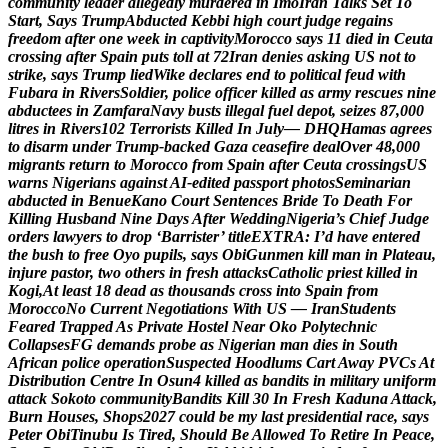
c
o
m
m
u
n
i
t
y
l
e
a
d
e
r
a
l
l
e
g
e
d
l
y
m
u
r
d
e
r
e
d
i
n
I
m
o
I
r
a
n
T
a
l
k
s
S
e
t
T
o
S
t
a
r
t
,
S
a
y
s
T
r
u
m
p
A
b
d
u
c
t
e
d
K
e
b
b
i
h
i
g
h
c
o
u
r
t
j
u
d
g
e
r
e
g
a
i
n
s
f
r
e
e
d
o
m
a
f
t
e
r
o
n
e
w
e
e
k
i
n
c
a
p
t
i
v
i
t
y
M
o
r
o
c
c
o
s
a
y
s
1
1
d
i
e
d
i
n
C
e
u
t
a
c
r
o
s
s
i
n
g
a
f
t
e
r
S
p
a
i
n
p
u
t
s
t
o
l
l
a
t
7
2
I
r
a
n
d
e
n
i
e
s
a
s
k
i
n
g
U
S
n
o
t
t
o
s
t
r
i
k
e
,
s
a
y
s
T
r
u
m
p
l
i
e
d
W
i
k
e
d
e
c
l
a
r
e
s
e
n
d
t
o
p
o
l
i
t
i
c
a
l
f
e
u
d
w
i
t
h
F
u
b
a
r
a
i
n
R
i
v
e
r
s
S
o
l
d
i
e
r
,
p
o
l
i
c
e
o
f
f
i
c
e
r
k
i
l
l
e
d
a
s
a
r
m
y
r
e
s
c
u
e
s
n
i
n
e
a
b
d
u
c
t
e
e
s
i
n
Z
a
m
f
a
r
a
N
a
v
y
b
u
s
t
s
i
l
l
e
g
a
l
f
u
e
l
d
e
p
o
t
,
s
e
i
z
e
s
8
7
,
0
0
0
l
i
t
r
e
s
i
n
R
i
v
e
r
s
1
0
2
T
e
r
r
o
r
i
s
t
s
K
i
l
l
e
d
I
n
J
u
l
y
—
D
H
Q
H
a
m
a
s
a
g
r
e
e
s
t
o
d
i
s
a
r
m
u
n
d
e
r
T
r
u
m
p
-
b
a
c
k
e
d
G
a
z
a
c
e
a
s
e
f
i
r
e
d
e
a
l
O
v
e
r
4
8
,
0
0
0
m
i
g
r
a
n
t
s
r
e
t
u
r
n
t
o
M
o
r
o
c
c
o
f
r
o
m
S
p
a
i
n
a
f
t
e
r
C
e
u
t
a
c
r
o
s
s
i
n
g
s
U
S
w
a
r
n
s
N
i
g
e
r
i
a
n
s
a
g
a
i
n
s
t
A
I
-
e
d
i
t
e
d
p
a
s
s
p
o
r
t
p
h
o
t
o
s
S
e
m
i
n
a
r
i
a
n
a
b
d
u
c
t
e
d
i
n
B
e
n
u
e
K
a
n
o
C
o
u
r
t
S
e
n
t
e
n
c
e
s
B
r
i
d
e
T
o
D
e
a
t
h
F
o
r
K
i
l
l
i
n
g
H
u
s
b
a
n
d
N
i
n
e
D
a
y
s
A
f
t
e
r
W
e
d
d
i
n
g
N
i
g
e
r
i
a
’
s
C
h
i
e
f
J
u
d
g
e
o
r
d
e
r
s
l
a
w
y
e
r
s
t
o
d
r
o
p
‘
B
a
r
r
i
s
t
e
r
’
t
i
t
l
e
E
X
T
R
A
:
I
’
d
h
a
v
e
e
n
t
e
r
e
d
t
h
e
b
u
s
h
t
o
f
r
e
e
O
y
o
p
u
p
i
l
s
,
s
a
y
s
O
b
i
G
u
n
m
e
n
k
i
l
l
m
a
n
i
n
P
l
a
t
e
a
u
,
i
n
j
u
r
e
p
a
s
t
o
r
,
t
w
o
o
t
h
e
r
s
i
n
f
r
e
s
h
a
t
t
a
c
k
s
C
a
t
h
o
l
i
c
p
r
i
e
s
t
k
i
l
l
e
d
i
n
K
o
g
i
,
A
t
l
e
a
s
t
1
8
d
e
a
d
a
s
t
h
o
u
s
a
n
d
s
c
r
o
s
s
i
n
t
o
S
p
a
i
n
f
r
o
m
M
o
r
o
c
c
o
N
o
C
u
r
r
e
n
t
N
e
g
o
t
i
a
t
i
o
n
s
W
i
t
h
U
S
—
I
r
a
n
S
t
u
d
e
n
t
s
F
e
a
r
e
d
T
r
a
p
p
e
d
A
s
P
r
i
v
a
t
e
H
o
s
t
e
l
N
e
a
r
O
k
o
P
o
l
y
t
e
c
h
n
i
c
C
o
l
l
a
p
s
e
s
F
G
d
e
m
a
n
d
s
p
r
o
b
e
a
s
N
i
g
e
r
i
a
n
m
a
n
d
i
e
s
i
n
S
o
u
t
h
A
f
r
i
c
a
n
p
o
l
i
c
e
o
p
e
r
a
t
i
o
n
S
u
s
p
e
c
t
e
d
H
o
o
d
l
u
m
s
C
a
r
t
A
w
a
y
P
V
C
s
A
t
D
i
s
t
r
i
b
u
t
i
o
n
C
e
n
t
r
e
I
n
O
s
u
n
4
k
i
l
l
e
d
a
s
b
a
n
d
i
t
s
i
n
m
i
l
i
t
a
r
y
u
n
i
f
o
r
m
a
t
t
a
c
k
S
o
k
o
t
o
c
o
m
m
u
n
i
t
y
B
a
n
d
i
t
s
K
i
l
l
3
0
I
n
F
r
e
s
h
K
a
d
u
n
a
A
t
t
a
c
k
,
B
u
r
n
H
o
u
s
e
s
,
S
h
o
p
s
2
0
2
7
c
o
u
l
d
b
e
m
y
l
a
s
t
p
r
e
s
i
d
e
n
t
i
a
l
r
a
c
e
,
s
a
y
s
P
e
t
e
r
O
b
i
T
i
n
u
b
u
I
s
T
i
r
e
d
,
S
h
o
u
l
d
B
e
A
l
l
o
w
e
d
T
o
R
e
t
i
r
e
I
n
P
e
a
c
e
,