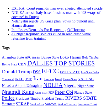
EXTRA: Court remands man over alleged attempted suicide
NDLEA arrests Italy-based businessman with ‘98 wraps of
cocaine’ in Enugu
Netanyahu rejects US Gaza plan, vows no pullout until
Hamas disarms
Iran Issues Demands For Reopening Of Hormuz
42 Niger Republic soldiers killed in road crash while
returning from training
Tags
Boko Haram
Anambra State
Benue State
APC
Bola Tinubu
Bandits
DAILIES TOP STORIES
CBN
Borno State
EFCC
Donald Trump
DSS
IMO STATE
Imo State Police
Iran
NAFDAC
INEC
IPOB
Iran war
Israel
Command
Kwara State
NDLEA
Nigeria
Natasha Akpoti-Uduaghan
Niger State
Nnamdi Kanu
Peter Obi
Plateau State
PDP
Ondo State
Police
RIVERS STATE
President Tinubu
President Trump
Senate
SERAP
Sowore
Strait of Hormuz
Supreme Court
South Africa