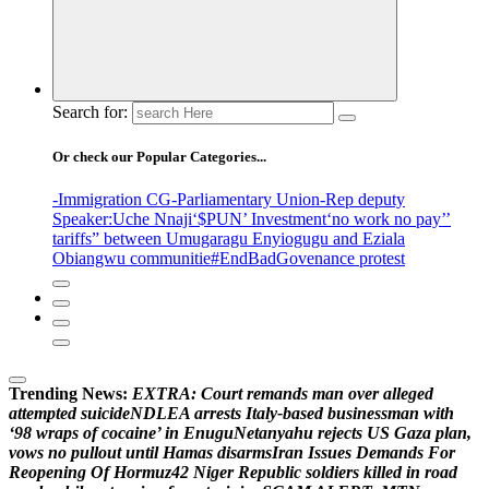
Search for:
Or check our Popular Categories...
-Immigration CG
-Parliamentary Union
-Rep deputy
Speaker
:Uche Nnaji
‘$PUN’ Investment
‘no work no pay’
’
tariffs
” between Umugaragu Enyiogugu and Eziala
Obiangwu communitie
#EndBadGovenance protest
Trending News:
E
X
T
R
A
:
C
o
u
r
t
r
e
m
a
n
d
s
m
a
n
o
v
e
r
a
l
l
e
g
e
d
a
t
t
e
m
p
t
e
d
s
u
i
c
i
d
e
N
D
L
E
A
a
r
r
e
s
t
s
I
t
a
l
y
-
b
a
s
e
d
b
u
s
i
n
e
s
s
m
a
n
w
i
t
h
‘
9
8
w
r
a
p
s
o
f
c
o
c
a
i
n
e
’
i
n
E
n
u
g
u
N
e
t
a
n
y
a
h
u
r
e
j
e
c
t
s
U
S
G
a
z
a
p
l
a
n
,
v
o
w
s
n
o
p
u
l
l
o
u
t
u
n
t
i
l
H
a
m
a
s
d
i
s
a
r
m
s
I
r
a
n
I
s
s
u
e
s
D
e
m
a
n
d
s
F
o
r
R
e
o
p
e
n
i
n
g
O
f
H
o
r
m
u
z
4
2
N
i
g
e
r
R
e
p
u
b
l
i
c
s
o
l
d
i
e
r
s
k
i
l
l
e
d
i
n
r
o
a
d