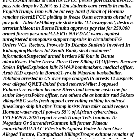
E
F
C
C
O
s
u
n
h
e
a
d
s
t
o
c
o
u
r
t
a
s
E
F
C
C
f
r
e
e
z
e
s
g
o
v
t
a
c
c
o
u
n
t
W
A
E
C
p
a
s
s
r
a
t
e
d
r
o
p
s
b
y
2
.
2
6
%
a
s
1
.
2
m
s
t
u
d
e
n
t
s
e
a
r
n
c
r
e
d
i
t
s
i
n
m
a
t
h
s
,
E
n
g
l
i
s
h
T
r
u
m
p
:
I
r
a
n
w
i
l
l
b
e
h
i
t
v
e
r
y
h
a
r
d
i
f
S
t
r
a
i
t
o
f
H
o
r
m
u
z
r
e
m
a
i
n
s
c
l
o
s
e
d
E
F
C
C
p
l
o
t
t
i
n
g
t
o
f
r
e
e
z
e
O
s
u
n
a
c
c
o
u
n
t
s
a
h
e
a
d
o
f
g
o
v
p
o
l
l
–
A
d
e
l
e
k
e
M
i
l
i
t
a
r
y
a
i
r
s
t
r
i
k
e
k
i
l
l
s
’
1
2
i
n
s
u
r
g
e
n
t
s
’
,
d
e
s
t
r
o
y
s
t
e
r
r
o
r
i
s
t
h
i
d
e
o
u
t
i
n
B
o
r
n
o
T
i
n
u
b
u
a
p
p
r
o
v
e
s
p
a
y
r
i
s
e
f
o
r
2
5
0
,
0
0
0
a
r
m
e
d
f
o
r
c
e
s
p
e
r
s
o
n
n
e
l
A
L
E
R
T
:
N
A
F
D
A
C
w
a
r
n
s
a
g
a
i
n
s
t
u
n
r
e
g
i
s
t
e
r
e
d
m
e
n
o
p
a
u
s
e
s
u
p
p
o
r
t
c
a
p
s
u
l
e
s
i
n
c
i
r
c
u
l
a
t
i
o
n
F
G
O
r
d
e
r
s
V
C
s
,
R
e
c
t
o
r
s
,
P
r
o
v
o
s
t
s
T
o
D
i
s
m
i
s
s
S
t
u
d
e
n
t
s
I
n
v
o
l
v
e
d
I
n
K
i
d
n
a
p
p
i
n
g
H
a
c
k
e
r
s
h
i
t
Z
e
n
i
t
h
B
a
n
k
,
s
t
e
a
l
c
u
s
t
o
m
e
r
s
’
i
n
f
o
r
m
a
t
i
o
n
S
u
s
p
e
c
t
e
d
a
r
m
e
d
h
e
r
d
e
r
s
k
i
l
l
f
o
u
r
i
n
B
e
n
u
e
a
t
t
a
c
k
R
i
v
e
r
s
P
o
l
i
c
e
A
r
r
e
s
t
T
h
r
e
e
O
v
e
r
K
i
l
l
i
n
g
O
f
O
f
f
i
c
e
r
s
,
R
e
c
o
v
e
r
S
t
o
l
e
n
R
i
f
l
e
s
E
x
p
l
o
s
i
o
n
k
i
l
l
s
I
S
W
A
P
b
o
m
b
m
a
k
e
r
s
,
m
e
d
i
c
a
l
o
f
f
i
c
e
r
,
A
r
a
b
I
E
D
e
x
p
e
r
t
s
i
n
B
o
r
n
o
2
1
-
y
r
-
o
l
d
N
i
g
e
r
i
a
n
b
a
s
k
e
t
b
a
l
l
e
r
,
T
o
b
i
l
o
b
a
a
r
r
e
s
t
e
d
i
n
U
S
o
v
e
r
r
a
p
e
c
h
a
r
g
e
N
I
S
a
r
r
e
s
t
s
1
2
s
u
s
p
e
c
t
s
o
v
e
r
a
l
l
e
g
e
d
Q
N
E
T
-
l
i
n
k
e
d
f
r
a
u
d
n
e
t
w
o
r
k
W
i
k
e
:
I
o
p
p
o
s
e
d
F
u
b
a
r
a
’
s
r
e
-
e
l
e
c
t
i
o
n
b
e
c
a
u
s
e
R
i
v
e
r
s
h
a
d
b
e
c
o
m
e
c
a
s
h
c
o
w
f
o
r
s
e
n
i
o
r
l
a
w
y
e
r
s
P
o
l
i
c
e
o
f
f
i
c
e
r
,
t
w
o
o
t
h
e
r
s
d
i
e
a
s
b
a
n
d
i
t
s
r
a
i
d
S
o
k
o
t
o
v
i
l
l
a
g
e
N
B
C
s
e
e
k
s
f
r
e
s
h
a
p
p
e
a
l
o
v
e
r
r
u
l
i
n
g
v
o
i
d
i
n
g
b
r
o
a
d
c
a
s
t
f
i
n
e
s
C
a
r
g
o
s
h
i
p
h
i
t
a
f
t
e
r
T
r
u
m
p
i
n
s
i
s
t
s
I
r
a
n
t
a
l
k
s
c
o
u
l
d
r
e
o
p
e
n
H
o
r
m
u
z
w
a
t
e
r
w
a
y
A
I
p
o
w
e
r
s
5
5
%
o
f
A
f
r
i
c
a
n
c
y
b
e
r
c
r
i
m
e
s
,
I
N
T
E
R
P
O
L
2
0
2
6
r
e
p
o
r
t
r
e
v
e
a
l
s
T
r
u
m
p
T
e
l
l
s
I
r
a
n
i
a
n
s
T
o
N
e
g
o
t
i
a
t
e
O
r
S
u
r
r
e
n
d
e
r
G
u
n
m
e
n
k
i
l
l
f
o
r
m
e
r
P
l
a
t
e
a
u
c
o
u
n
c
i
l
l
o
r
R
U
L
A
A
C
F
i
l
e
s
S
u
i
t
s
A
g
a
i
n
s
t
P
o
l
i
c
e
I
n
I
m
o
O
v
e
r
A
l
l
e
g
e
d
T
o
r
t
u
r
e
,
E
x
t
r
a
j
u
d
i
c
i
a
l
K
i
l
l
i
n
g
s
T
r
o
o
p
s
e
x
h
u
m
e
r
e
m
a
i
n
s
o
f