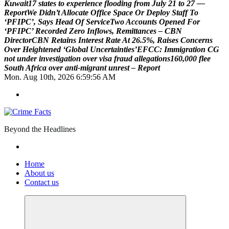
K
u
w
a
i
t
1
7
s
t
a
t
e
s
t
o
e
x
p
e
r
i
e
n
c
e
f
l
o
o
d
i
n
g
f
r
o
m
J
u
l
y
2
1
t
o
2
7
—
R
e
p
o
r
t
W
e
D
i
d
n
’
t
A
l
l
o
c
a
t
e
O
f
f
i
c
e
S
p
a
c
e
O
r
D
e
p
l
o
y
S
t
a
f
f
T
o
‘
P
F
I
P
C
’
,
S
a
y
s
H
e
a
d
O
f
S
e
r
v
i
c
e
T
w
o
A
c
c
o
u
n
t
s
O
p
e
n
e
d
F
o
r
‘
P
F
I
P
C
’
R
e
c
o
r
d
e
d
Z
e
r
o
I
n
f
l
o
w
s
,
R
e
m
i
t
t
a
n
c
e
s
–
C
B
N
D
i
r
e
c
t
o
r
C
B
N
R
e
t
a
i
n
s
I
n
t
e
r
e
s
t
R
a
t
e
A
t
2
6
.
5
%
,
R
a
i
s
e
s
C
o
n
c
e
r
n
s
O
v
e
r
H
e
i
g
h
t
e
n
e
d
‘
G
l
o
b
a
l
U
n
c
e
r
t
a
i
n
t
i
e
s
’
E
F
C
C
:
I
m
m
i
g
r
a
t
i
o
n
C
G
n
o
t
u
n
d
e
r
i
n
v
e
s
t
i
g
a
t
i
o
n
o
v
e
r
v
i
s
a
f
r
a
u
d
a
l
l
e
g
a
t
i
o
n
s
1
6
0
,
0
0
0
f
l
e
e
S
o
u
t
h
A
f
r
i
c
a
o
v
e
r
a
n
t
i
-
m
i
g
r
a
n
t
u
n
r
e
s
t
–
R
e
p
o
r
t
Mon. Aug 10th, 2026
6:59:58 AM
Beyond the Headlines
Home
About us
Contact us