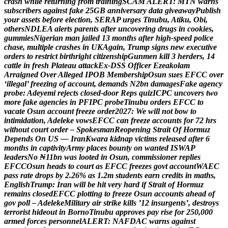
c
r
a
s
h
w
h
i
l
e
r
e
t
u
r
n
i
n
g
f
r
o
m
t
r
a
i
n
i
n
g
S
C
A
M
A
L
E
R
T
:
M
T
N
w
a
r
n
s
s
u
b
s
c
r
i
b
e
r
s
a
g
a
i
n
s
t
f
a
k
e
2
5
G
B
a
n
n
i
v
e
r
s
a
r
y
d
a
t
a
g
i
v
e
a
w
a
y
P
u
b
l
i
s
h
y
o
u
r
a
s
s
e
t
s
b
e
f
o
r
e
e
l
e
c
t
i
o
n
,
S
E
R
A
P
u
r
g
e
s
T
i
n
u
b
u
,
A
t
i
k
u
,
O
b
i
,
o
t
h
e
r
s
N
D
L
E
A
a
l
e
r
t
s
p
a
r
e
n
t
s
a
f
t
e
r
u
n
c
o
v
e
r
i
n
g
d
r
u
g
s
i
n
c
o
o
k
i
e
s
,
g
u
m
m
i
e
s
N
i
g
e
r
i
a
n
m
a
n
j
a
i
l
e
d
1
3
m
o
n
t
h
s
a
f
t
e
r
h
i
g
h
-
s
p
e
e
d
p
o
l
i
c
e
c
h
a
s
e
,
m
u
l
t
i
p
l
e
c
r
a
s
h
e
s
i
n
U
K
A
g
a
i
n
,
T
r
u
m
p
s
i
g
n
s
n
e
w
e
x
e
c
u
t
i
v
e
o
r
d
e
r
s
t
o
r
e
s
t
r
i
c
t
b
i
r
t
h
r
i
g
h
t
c
i
t
i
z
e
n
s
h
i
p
G
u
n
m
e
n
k
i
l
l
3
h
e
r
d
e
r
s
,
1
4
c
a
t
t
l
e
i
n
f
r
e
s
h
P
l
a
t
e
a
u
a
t
t
a
c
k
E
x
-
D
S
S
O
f
f
i
c
e
r
E
z
e
a
k
o
l
a
m
A
r
r
a
i
g
n
e
d
O
v
e
r
A
l
l
e
g
e
d
I
P
O
B
M
e
m
b
e
r
s
h
i
p
O
s
u
n
s
u
e
s
E
F
C
C
o
v
e
r
‘
i
l
l
e
g
a
l
’
f
r
e
e
z
i
n
g
o
f
a
c
c
o
u
n
t
,
d
e
m
a
n
d
s
N
2
b
n
d
a
m
a
g
e
s
F
a
k
e
a
g
e
n
c
y
p
r
o
b
e
:
A
d
e
y
e
m
i
r
e
j
e
c
t
s
c
l
o
s
e
d
-
d
o
o
r
R
e
p
s
q
u
i
z
I
C
P
C
u
n
c
o
v
e
r
s
t
w
o
m
o
r
e
f
a
k
e
a
g
e
n
c
i
e
s
i
n
P
F
I
P
C
p
r
o
b
e
T
i
n
u
b
u
o
r
d
e
r
s
E
F
C
C
t
o
v
a
c
a
t
e
O
s
u
n
a
c
c
o
u
n
t
f
r
e
e
z
e
o
r
d
e
r
2
0
2
7
:
W
e
w
i
l
l
n
o
t
b
o
w
t
o
i
n
t
i
m
i
d
a
t
i
o
n
,
A
d
e
l
e
k
e
v
o
w
s
E
F
C
C
c
a
n
f
r
e
e
z
e
a
c
c
o
u
n
t
s
f
o
r
7
2
h
r
s
w
i
t
h
o
u
t
c
o
u
r
t
o
r
d
e
r
–
S
p
o
k
e
s
m
a
n
R
e
o
p
e
n
i
n
g
S
t
r
a
i
t
O
f
H
o
r
m
u
z
D
e
p
e
n
d
s
O
n
U
S
—
I
r
a
n
K
w
a
r
a
k
i
d
n
a
p
v
i
c
t
i
m
s
r
e
l
e
a
s
e
d
a
f
t
e
r
6
m
o
n
t
h
s
i
n
c
a
p
t
i
v
i
t
y
A
r
m
y
p
l
a
c
e
s
b
o
u
n
t
y
o
n
w
a
n
t
e
d
I
S
W
A
P
l
e
a
d
e
r
s
N
o
₦
1
1
b
n
w
a
s
l
o
o
t
e
d
i
n
O
s
u
n
,
c
o
m
m
i
s
s
i
o
n
e
r
r
e
p
l
i
e
s
E
F
C
C
O
s
u
n
h
e
a
d
s
t
o
c
o
u
r
t
a
s
E
F
C
C
f
r
e
e
z
e
s
g
o
v
t
a
c
c
o
u
n
t
W
A
E
C
p
a
s
s
r
a
t
e
d
r
o
p
s
b
y
2
.
2
6
%
a
s
1
.
2
m
s
t
u
d
e
n
t
s
e
a
r
n
c
r
e
d
i
t
s
i
n
m
a
t
h
s
,
E
n
g
l
i
s
h
T
r
u
m
p
:
I
r
a
n
w
i
l
l
b
e
h
i
t
v
e
r
y
h
a
r
d
i
f
S
t
r
a
i
t
o
f
H
o
r
m
u
z
r
e
m
a
i
n
s
c
l
o
s
e
d
E
F
C
C
p
l
o
t
t
i
n
g
t
o
f
r
e
e
z
e
O
s
u
n
a
c
c
o
u
n
t
s
a
h
e
a
d
o
f
g
o
v
p
o
l
l
–
A
d
e
l
e
k
e
M
i
l
i
t
a
r
y
a
i
r
s
t
r
i
k
e
k
i
l
l
s
’
1
2
i
n
s
u
r
g
e
n
t
s
’
,
d
e
s
t
r
o
y
s
t
e
r
r
o
r
i
s
t
h
i
d
e
o
u
t
i
n
B
o
r
n
o
T
i
n
u
b
u
a
p
p
r
o
v
e
s
p
a
y
r
i
s
e
f
o
r
2
5
0
,
0
0
0
a
r
m
e
d
f
o
r
c
e
s
p
e
r
s
o
n
n
e
l
A
L
E
R
T
:
N
A
F
D
A
C
w
a
r
n
s
a
g
a
i
n
s
t