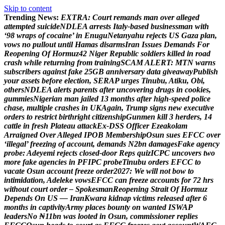
Skip to content
Trending News:
E
X
T
R
A
:
C
o
u
r
t
r
e
m
a
n
d
s
m
a
n
o
v
e
r
a
l
l
e
g
e
d
a
t
t
e
m
p
t
e
d
s
u
i
c
i
d
e
N
D
L
E
A
a
r
r
e
s
t
s
I
t
a
l
y
-
b
a
s
e
d
b
u
s
i
n
e
s
s
m
a
n
w
i
t
h
‘
9
8
w
r
a
p
s
o
f
c
o
c
a
i
n
e
’
i
n
E
n
u
g
u
N
e
t
a
n
y
a
h
u
r
e
j
e
c
t
s
U
S
G
a
z
a
p
l
a
n
,
v
o
w
s
n
o
p
u
l
l
o
u
t
u
n
t
i
l
H
a
m
a
s
d
i
s
a
r
m
s
I
r
a
n
I
s
s
u
e
s
D
e
m
a
n
d
s
F
o
r
R
e
o
p
e
n
i
n
g
O
f
H
o
r
m
u
z
4
2
N
i
g
e
r
R
e
p
u
b
l
i
c
s
o
l
d
i
e
r
s
k
i
l
l
e
d
i
n
r
o
a
d
c
r
a
s
h
w
h
i
l
e
r
e
t
u
r
n
i
n
g
f
r
o
m
t
r
a
i
n
i
n
g
S
C
A
M
A
L
E
R
T
:
M
T
N
w
a
r
n
s
s
u
b
s
c
r
i
b
e
r
s
a
g
a
i
n
s
t
f
a
k
e
2
5
G
B
a
n
n
i
v
e
r
s
a
r
y
d
a
t
a
g
i
v
e
a
w
a
y
P
u
b
l
i
s
h
y
o
u
r
a
s
s
e
t
s
b
e
f
o
r
e
e
l
e
c
t
i
o
n
,
S
E
R
A
P
u
r
g
e
s
T
i
n
u
b
u
,
A
t
i
k
u
,
O
b
i
,
o
t
h
e
r
s
N
D
L
E
A
a
l
e
r
t
s
p
a
r
e
n
t
s
a
f
t
e
r
u
n
c
o
v
e
r
i
n
g
d
r
u
g
s
i
n
c
o
o
k
i
e
s
,
g
u
m
m
i
e
s
N
i
g
e
r
i
a
n
m
a
n
j
a
i
l
e
d
1
3
m
o
n
t
h
s
a
f
t
e
r
h
i
g
h
-
s
p
e
e
d
p
o
l
i
c
e
c
h
a
s
e
,
m
u
l
t
i
p
l
e
c
r
a
s
h
e
s
i
n
U
K
A
g
a
i
n
,
T
r
u
m
p
s
i
g
n
s
n
e
w
e
x
e
c
u
t
i
v
e
o
r
d
e
r
s
t
o
r
e
s
t
r
i
c
t
b
i
r
t
h
r
i
g
h
t
c
i
t
i
z
e
n
s
h
i
p
G
u
n
m
e
n
k
i
l
l
3
h
e
r
d
e
r
s
,
1
4
c
a
t
t
l
e
i
n
f
r
e
s
h
P
l
a
t
e
a
u
a
t
t
a
c
k
E
x
-
D
S
S
O
f
f
i
c
e
r
E
z
e
a
k
o
l
a
m
A
r
r
a
i
g
n
e
d
O
v
e
r
A
l
l
e
g
e
d
I
P
O
B
M
e
m
b
e
r
s
h
i
p
O
s
u
n
s
u
e
s
E
F
C
C
o
v
e
r
‘
i
l
l
e
g
a
l
’
f
r
e
e
z
i
n
g
o
f
a
c
c
o
u
n
t
,
d
e
m
a
n
d
s
N
2
b
n
d
a
m
a
g
e
s
F
a
k
e
a
g
e
n
c
y
p
r
o
b
e
:
A
d
e
y
e
m
i
r
e
j
e
c
t
s
c
l
o
s
e
d
-
d
o
o
r
R
e
p
s
q
u
i
z
I
C
P
C
u
n
c
o
v
e
r
s
t
w
o
m
o
r
e
f
a
k
e
a
g
e
n
c
i
e
s
i
n
P
F
I
P
C
p
r
o
b
e
T
i
n
u
b
u
o
r
d
e
r
s
E
F
C
C
t
o
v
a
c
a
t
e
O
s
u
n
a
c
c
o
u
n
t
f
r
e
e
z
e
o
r
d
e
r
2
0
2
7
:
W
e
w
i
l
l
n
o
t
b
o
w
t
o
i
n
t
i
m
i
d
a
t
i
o
n
,
A
d
e
l
e
k
e
v
o
w
s
E
F
C
C
c
a
n
f
r
e
e
z
e
a
c
c
o
u
n
t
s
f
o
r
7
2
h
r
s
w
i
t
h
o
u
t
c
o
u
r
t
o
r
d
e
r
–
S
p
o
k
e
s
m
a
n
R
e
o
p
e
n
i
n
g
S
t
r
a
i
t
O
f
H
o
r
m
u
z
D
e
p
e
n
d
s
O
n
U
S
—
I
r
a
n
K
w
a
r
a
k
i
d
n
a
p
v
i
c
t
i
m
s
r
e
l
e
a
s
e
d
a
f
t
e
r
6
m
o
n
t
h
s
i
n
c
a
p
t
i
v
i
t
y
A
r
m
y
p
l
a
c
e
s
b
o
u
n
t
y
o
n
w
a
n
t
e
d
I
S
W
A
P
l
e
a
d
e
r
s
N
o
₦
1
1
b
n
w
a
s
l
o
o
t
e
d
i
n
O
s
u
n
,
c
o
m
m
i
s
s
i
o
n
e
r
r
e
p
l
i
e
s