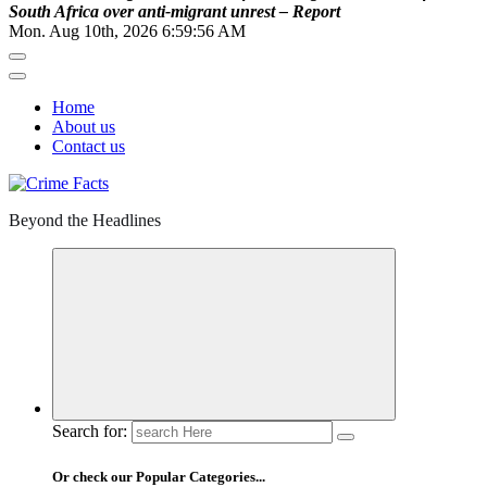
S
o
u
t
h
A
f
r
i
c
a
o
v
e
r
a
n
t
i
-
m
i
g
r
a
n
t
u
n
r
e
s
t
–
R
e
p
o
r
t
Mon. Aug 10th, 2026
6:59:58 AM
Home
About us
Contact us
Beyond the Headlines
Search for:
Or check our Popular Categories...