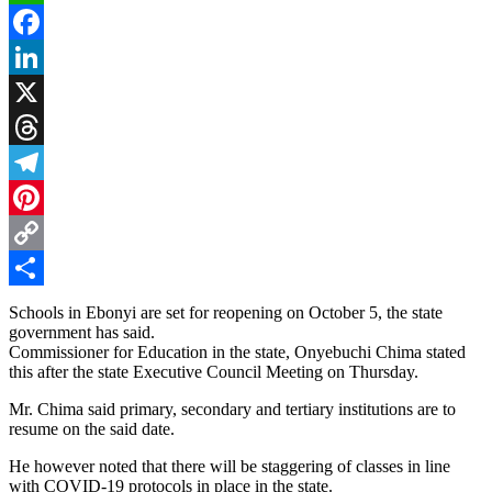
WhatsApp
Facebook
LinkedIn
X
Threads
Telegram
Pinterest
Copy
Link
Share
Schools in Ebonyi are set for reopening on October 5, the state
government has said.
Commissioner for Education in the state, Onyebuchi Chima stated
this after the state Executive Council Meeting on Thursday.
Mr. Chima said primary, secondary and tertiary institutions are to
resume on the said date.
He however noted that there will be staggering of classes in line
with COVID-19 protocols in place in the state.