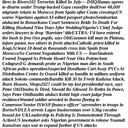
l
i
t
r
e
s
i
n
R
i
v
e
r
s
1
0
2
T
e
r
r
o
r
i
s
t
s
K
i
l
l
e
d
I
n
J
u
l
y
—
D
H
Q
H
a
m
a
s
a
g
r
e
e
s
t
o
d
i
s
a
r
m
u
n
d
e
r
T
r
u
m
p
-
b
a
c
k
e
d
G
a
z
a
c
e
a
s
e
f
i
r
e
d
e
a
l
O
v
e
r
4
8
,
0
0
0
m
i
g
r
a
n
t
s
r
e
t
u
r
n
t
o
M
o
r
o
c
c
o
f
r
o
m
S
p
a
i
n
a
f
t
e
r
C
e
u
t
a
c
r
o
s
s
i
n
g
s
U
S
w
a
r
n
s
N
i
g
e
r
i
a
n
s
a
g
a
i
n
s
t
A
I
-
e
d
i
t
e
d
p
a
s
s
p
o
r
t
p
h
o
t
o
s
S
e
m
i
n
a
r
i
a
n
a
b
d
u
c
t
e
d
i
n
B
e
n
u
e
K
a
n
o
C
o
u
r
t
S
e
n
t
e
n
c
e
s
B
r
i
d
e
T
o
D
e
a
t
h
F
o
r
K
i
l
l
i
n
g
H
u
s
b
a
n
d
N
i
n
e
D
a
y
s
A
f
t
e
r
W
e
d
d
i
n
g
N
i
g
e
r
i
a
’
s
C
h
i
e
f
J
u
d
g
e
o
r
d
e
r
s
l
a
w
y
e
r
s
t
o
d
r
o
p
‘
B
a
r
r
i
s
t
e
r
’
t
i
t
l
e
E
X
T
R
A
:
I
’
d
h
a
v
e
e
n
t
e
r
e
d
t
h
e
b
u
s
h
t
o
f
r
e
e
O
y
o
p
u
p
i
l
s
,
s
a
y
s
O
b
i
G
u
n
m
e
n
k
i
l
l
m
a
n
i
n
P
l
a
t
e
a
u
,
i
n
j
u
r
e
p
a
s
t
o
r
,
t
w
o
o
t
h
e
r
s
i
n
f
r
e
s
h
a
t
t
a
c
k
s
C
a
t
h
o
l
i
c
p
r
i
e
s
t
k
i
l
l
e
d
i
n
K
o
g
i
,
A
t
l
e
a
s
t
1
8
d
e
a
d
a
s
t
h
o
u
s
a
n
d
s
c
r
o
s
s
i
n
t
o
S
p
a
i
n
f
r
o
m
M
o
r
o
c
c
o
N
o
C
u
r
r
e
n
t
N
e
g
o
t
i
a
t
i
o
n
s
W
i
t
h
U
S
—
I
r
a
n
S
t
u
d
e
n
t
s
F
e
a
r
e
d
T
r
a
p
p
e
d
A
s
P
r
i
v
a
t
e
H
o
s
t
e
l
N
e
a
r
O
k
o
P
o
l
y
t
e
c
h
n
i
c
C
o
l
l
a
p
s
e
s
F
G
d
e
m
a
n
d
s
p
r
o
b
e
a
s
N
i
g
e
r
i
a
n
m
a
n
d
i
e
s
i
n
S
o
u
t
h
A
f
r
i
c
a
n
p
o
l
i
c
e
o
p
e
r
a
t
i
o
n
S
u
s
p
e
c
t
e
d
H
o
o
d
l
u
m
s
C
a
r
t
A
w
a
y
P
V
C
s
A
t
D
i
s
t
r
i
b
u
t
i
o
n
C
e
n
t
r
e
I
n
O
s
u
n
4
k
i
l
l
e
d
a
s
b
a
n
d
i
t
s
i
n
m
i
l
i
t
a
r
y
u
n
i
f
o
r
m
a
t
t
a
c
k
S
o
k
o
t
o
c
o
m
m
u
n
i
t
y
B
a
n
d
i
t
s
K
i
l
l
3
0
I
n
F
r
e
s
h
K
a
d
u
n
a
A
t
t
a
c
k
,
B
u
r
n
H
o
u
s
e
s
,
S
h
o
p
s
2
0
2
7
c
o
u
l
d
b
e
m
y
l
a
s
t
p
r
e
s
i
d
e
n
t
i
a
l
r
a
c
e
,
s
a
y
s
P
e
t
e
r
O
b
i
T
i
n
u
b
u
I
s
T
i
r
e
d
,
S
h
o
u
l
d
B
e
A
l
l
o
w
e
d
T
o
R
e
t
i
r
e
I
n
P
e
a
c
e
,
S
a
y
s
P
e
t
e
r
O
b
i
B
a
n
d
i
t
s
a
b
d
u
c
t
K
e
b
b
i
h
i
g
h
c
o
u
r
t
j
u
d
g
e
f
r
o
m
r
e
s
i
d
e
n
c
e
W
a
n
t
e
d
s
o
l
d
i
e
r
a
r
r
e
s
t
e
d
i
n
B
o
r
n
o
f
l
e
e
i
n
g
t
o
C
a
m
e
r
o
o
n
‘
S
e
n
i
o
r
I
S
W
A
P
f
i
n
a
n
c
e
o
f
f
i
c
e
r
’
s
u
r
r
e
n
d
e
r
s
t
o
t
r
o
o
p
s
i
n
B
o
r
n
o
N
D
L
E
A
a
r
r
e
s
t
s
L
a
g
o
s
b
u
s
i
n
e
s
s
m
a
n
o
v
e
r
3
.
3
k
g
c
o
c
a
i
n
e
b
o
u
n
d
f
o
r
U
K
L
e
a
d
e
r
s
h
i
p
i
n
P
o
l
i
c
i
n
g
I
s
D
e
m
o
n
s
t
r
a
t
e
d
T
h
r
o
u
g
h
A
c
t
i
o
n
U
S
l
a
w
m
a
k
e
r
a
s
k
s
N
i
g
e
r
i
a
n
g
o
v
e
r
n
m
e
n
t
t
o
r
e
l
e
a
s
e
N
n
a
m
d
i
K
a
n
u
I
r
a
n
s
a
y
s
w
a
r
t
o
e
x
p
a
n
d
f
u
r
t
h
e
r
i
f
U
S
a
t
t
a
c
k
s