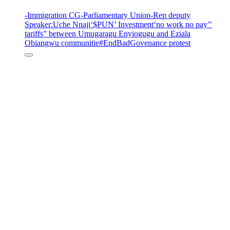
-Immigration CG
-Parliamentary Union
-Rep deputy
Speaker
:Uche Nnaji
‘$PUN’ Investment
‘no work no pay’
’
tariffs
” between Umugaragu Enyiogugu and Eziala
Obiangwu communitie
#EndBadGovenance protest