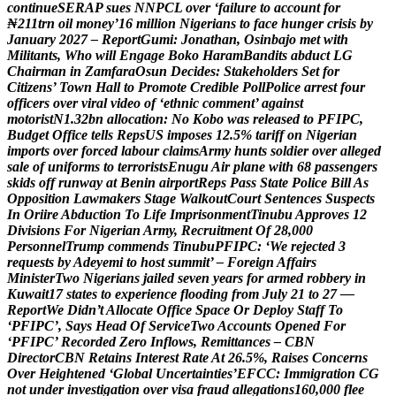
c
o
n
t
i
n
u
e
S
E
R
A
P
s
u
e
s
N
N
P
C
L
o
v
e
r
‘
f
a
i
l
u
r
e
t
o
a
c
c
o
u
n
t
f
o
r
₦
2
1
1
t
r
n
o
i
l
m
o
n
e
y
’
1
6
m
i
l
l
i
o
n
N
i
g
e
r
i
a
n
s
t
o
f
a
c
e
h
u
n
g
e
r
c
r
i
s
i
s
b
y
J
a
n
u
a
r
y
2
0
2
7
–
R
e
p
o
r
t
G
u
m
i
:
J
o
n
a
t
h
a
n
,
O
s
i
n
b
a
j
o
m
e
t
w
i
t
h
M
i
l
i
t
a
n
t
s
,
W
h
o
w
i
l
l
E
n
g
a
g
e
B
o
k
o
H
a
r
a
m
B
a
n
d
i
t
s
a
b
d
u
c
t
L
G
C
h
a
i
r
m
a
n
i
n
Z
a
m
f
a
r
a
O
s
u
n
D
e
c
i
d
e
s
:
S
t
a
k
e
h
o
l
d
e
r
s
S
e
t
f
o
r
C
i
t
i
z
e
n
s
’
T
o
w
n
H
a
l
l
t
o
P
r
o
m
o
t
e
C
r
e
d
i
b
l
e
P
o
l
l
P
o
l
i
c
e
a
r
r
e
s
t
f
o
u
r
o
f
f
i
c
e
r
s
o
v
e
r
v
i
r
a
l
v
i
d
e
o
o
f
‘
e
t
h
n
i
c
c
o
m
m
e
n
t
’
a
g
a
i
n
s
t
m
o
t
o
r
i
s
t
N
1
.
3
2
b
n
a
l
l
o
c
a
t
i
o
n
:
N
o
K
o
b
o
w
a
s
r
e
l
e
a
s
e
d
t
o
P
F
I
P
C
,
B
u
d
g
e
t
O
f
f
i
c
e
t
e
l
l
s
R
e
p
s
U
S
i
m
p
o
s
e
s
1
2
.
5
%
t
a
r
i
f
f
o
n
N
i
g
e
r
i
a
n
i
m
p
o
r
t
s
o
v
e
r
f
o
r
c
e
d
l
a
b
o
u
r
c
l
a
i
m
s
A
r
m
y
h
u
n
t
s
s
o
l
d
i
e
r
o
v
e
r
a
l
l
e
g
e
d
s
a
l
e
o
f
u
n
i
f
o
r
m
s
t
o
t
e
r
r
o
r
i
s
t
s
E
n
u
g
u
A
i
r
p
l
a
n
e
w
i
t
h
6
8
p
a
s
s
e
n
g
e
r
s
s
k
i
d
s
o
f
f
r
u
n
w
a
y
a
t
B
e
n
i
n
a
i
r
p
o
r
t
R
e
p
s
P
a
s
s
S
t
a
t
e
P
o
l
i
c
e
B
i
l
l
A
s
O
p
p
o
s
i
t
i
o
n
L
a
w
m
a
k
e
r
s
S
t
a
g
e
W
a
l
k
o
u
t
C
o
u
r
t
S
e
n
t
e
n
c
e
s
S
u
s
p
e
c
t
s
I
n
O
r
i
i
r
e
A
b
d
u
c
t
i
o
n
T
o
L
i
f
e
I
m
p
r
i
s
o
n
m
e
n
t
T
i
n
u
b
u
A
p
p
r
o
v
e
s
1
2
D
i
v
i
s
i
o
n
s
F
o
r
N
i
g
e
r
i
a
n
A
r
m
y
,
R
e
c
r
u
i
t
m
e
n
t
O
f
2
8
,
0
0
0
P
e
r
s
o
n
n
e
l
T
r
u
m
p
c
o
m
m
e
n
d
s
T
i
n
u
b
u
P
F
I
P
C
:
‘
W
e
r
e
j
e
c
t
e
d
3
r
e
q
u
e
s
t
s
b
y
A
d
e
y
e
m
i
t
o
h
o
s
t
s
u
m
m
i
t
’
–
F
o
r
e
i
g
n
A
f
f
a
i
r
s
M
i
n
i
s
t
e
r
T
w
o
N
i
g
e
r
i
a
n
s
j
a
i
l
e
d
s
e
v
e
n
y
e
a
r
s
f
o
r
a
r
m
e
d
r
o
b
b
e
r
y
i
n
K
u
w
a
i
t
1
7
s
t
a
t
e
s
t
o
e
x
p
e
r
i
e
n
c
e
f
l
o
o
d
i
n
g
f
r
o
m
J
u
l
y
2
1
t
o
2
7
—
R
e
p
o
r
t
W
e
D
i
d
n
’
t
A
l
l
o
c
a
t
e
O
f
f
i
c
e
S
p
a
c
e
O
r
D
e
p
l
o
y
S
t
a
f
f
T
o
‘
P
F
I
P
C
’
,
S
a
y
s
H
e
a
d
O
f
S
e
r
v
i
c
e
T
w
o
A
c
c
o
u
n
t
s
O
p
e
n
e
d
F
o
r
‘
P
F
I
P
C
’
R
e
c
o
r
d
e
d
Z
e
r
o
I
n
f
l
o
w
s
,
R
e
m
i
t
t
a
n
c
e
s
–
C
B
N
D
i
r
e
c
t
o
r
C
B
N
R
e
t
a
i
n
s
I
n
t
e
r
e
s
t
R
a
t
e
A
t
2
6
.
5
%
,
R
a
i
s
e
s
C
o
n
c
e
r
n
s
O
v
e
r
H
e
i
g
h
t
e
n
e
d
‘
G
l
o
b
a
l
U
n
c
e
r
t
a
i
n
t
i
e
s
’
E
F
C
C
:
I
m
m
i
g
r
a
t
i
o
n
C
G
n
o
t
u
n
d
e
r
i
n
v
e
s
t
i
g
a
t
i
o
n
o
v
e
r
v
i
s
a
f
r
a
u
d
a
l
l
e
g
a
t
i
o
n
s
1
6
0
,
0
0
0
f
l
e
e