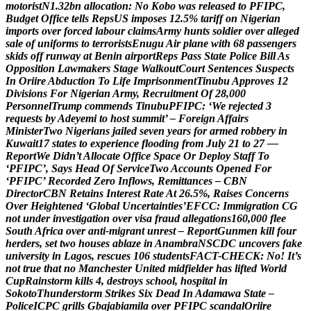
m
o
t
o
r
i
s
t
N
1
.
3
2
b
n
a
l
l
o
c
a
t
i
o
n
:
N
o
K
o
b
o
w
a
s
r
e
l
e
a
s
e
d
t
o
P
F
I
P
C
,
B
u
d
g
e
t
O
f
f
i
c
e
t
e
l
l
s
R
e
p
s
U
S
i
m
p
o
s
e
s
1
2
.
5
%
t
a
r
i
f
f
o
n
N
i
g
e
r
i
a
n
i
m
p
o
r
t
s
o
v
e
r
f
o
r
c
e
d
l
a
b
o
u
r
c
l
a
i
m
s
A
r
m
y
h
u
n
t
s
s
o
l
d
i
e
r
o
v
e
r
a
l
l
e
g
e
d
s
a
l
e
o
f
u
n
i
f
o
r
m
s
t
o
t
e
r
r
o
r
i
s
t
s
E
n
u
g
u
A
i
r
p
l
a
n
e
w
i
t
h
6
8
p
a
s
s
e
n
g
e
r
s
s
k
i
d
s
o
f
f
r
u
n
w
a
y
a
t
B
e
n
i
n
a
i
r
p
o
r
t
R
e
p
s
P
a
s
s
S
t
a
t
e
P
o
l
i
c
e
B
i
l
l
A
s
O
p
p
o
s
i
t
i
o
n
L
a
w
m
a
k
e
r
s
S
t
a
g
e
W
a
l
k
o
u
t
C
o
u
r
t
S
e
n
t
e
n
c
e
s
S
u
s
p
e
c
t
s
I
n
O
r
i
i
r
e
A
b
d
u
c
t
i
o
n
T
o
L
i
f
e
I
m
p
r
i
s
o
n
m
e
n
t
T
i
n
u
b
u
A
p
p
r
o
v
e
s
1
2
D
i
v
i
s
i
o
n
s
F
o
r
N
i
g
e
r
i
a
n
A
r
m
y
,
R
e
c
r
u
i
t
m
e
n
t
O
f
2
8
,
0
0
0
P
e
r
s
o
n
n
e
l
T
r
u
m
p
c
o
m
m
e
n
d
s
T
i
n
u
b
u
P
F
I
P
C
:
‘
W
e
r
e
j
e
c
t
e
d
3
r
e
q
u
e
s
t
s
b
y
A
d
e
y
e
m
i
t
o
h
o
s
t
s
u
m
m
i
t
’
–
F
o
r
e
i
g
n
A
f
f
a
i
r
s
M
i
n
i
s
t
e
r
T
w
o
N
i
g
e
r
i
a
n
s
j
a
i
l
e
d
s
e
v
e
n
y
e
a
r
s
f
o
r
a
r
m
e
d
r
o
b
b
e
r
y
i
n
K
u
w
a
i
t
1
7
s
t
a
t
e
s
t
o
e
x
p
e
r
i
e
n
c
e
f
l
o
o
d
i
n
g
f
r
o
m
J
u
l
y
2
1
t
o
2
7
—
R
e
p
o
r
t
W
e
D
i
d
n
’
t
A
l
l
o
c
a
t
e
O
f
f
i
c
e
S
p
a
c
e
O
r
D
e
p
l
o
y
S
t
a
f
f
T
o
‘
P
F
I
P
C
’
,
S
a
y
s
H
e
a
d
O
f
S
e
r
v
i
c
e
T
w
o
A
c
c
o
u
n
t
s
O
p
e
n
e
d
F
o
r
‘
P
F
I
P
C
’
R
e
c
o
r
d
e
d
Z
e
r
o
I
n
f
l
o
w
s
,
R
e
m
i
t
t
a
n
c
e
s
–
C
B
N
D
i
r
e
c
t
o
r
C
B
N
R
e
t
a
i
n
s
I
n
t
e
r
e
s
t
R
a
t
e
A
t
2
6
.
5
%
,
R
a
i
s
e
s
C
o
n
c
e
r
n
s
O
v
e
r
H
e
i
g
h
t
e
n
e
d
‘
G
l
o
b
a
l
U
n
c
e
r
t
a
i
n
t
i
e
s
’
E
F
C
C
:
I
m
m
i
g
r
a
t
i
o
n
C
G
n
o
t
u
n
d
e
r
i
n
v
e
s
t
i
g
a
t
i
o
n
o
v
e
r
v
i
s
a
f
r
a
u
d
a
l
l
e
g
a
t
i
o
n
s
1
6
0
,
0
0
0
f
l
e
e
S
o
u
t
h
A
f
r
i
c
a
o
v
e
r
a
n
t
i
-
m
i
g
r
a
n
t
u
n
r
e
s
t
–
R
e
p
o
r
t
G
u
n
m
e
n
k
i
l
l
f
o
u
r
h
e
r
d
e
r
s
,
s
e
t
t
w
o
h
o
u
s
e
s
a
b
l
a
z
e
i
n
A
n
a
m
b
r
a
N
S
C
D
C
u
n
c
o
v
e
r
s
f
a
k
e
u
n
i
v
e
r
s
i
t
y
i
n
L
a
g
o
s
,
r
e
s
c
u
e
s
1
0
6
s
t
u
d
e
n
t
s
F
A
C
T
-
C
H
E
C
K
:
N
o
!
I
t
’
s
n
o
t
t
r
u
e
t
h
a
t
n
o
M
a
n
c
h
e
s
t
e
r
U
n
i
t
e
d
m
i
d
f
i
e
l
d
e
r
h
a
s
l
i
f
t
e
d
W
o
r
l
d
C
u
p
R
a
i
n
s
t
o
r
m
k
i
l
l
s
4
,
d
e
s
t
r
o
y
s
s
c
h
o
o
l
,
h
o
s
p
i
t
a
l
i
n
S
o
k
o
t
o
T
h
u
n
d
e
r
s
t
o
r
m
S
t
r
i
k
e
s
S
i
x
D
e
a
d
I
n
A
d
a
m
a
w
a
S
t
a
t
e
–
P
o
l
i
c
e
I
C
P
C
g
r
i
l
l
s
G
b
a
j
a
b
i
a
m
i
l
a
o
v
e
r
P
F
I
P
C
s
c
a
n
d
a
l
O
r
i
i
r
e