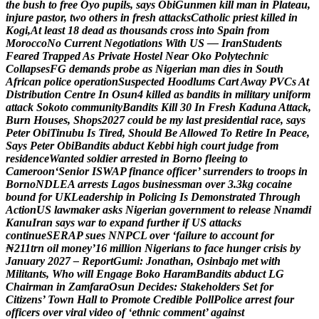
t
h
e
b
u
s
h
t
o
f
r
e
e
O
y
o
p
u
p
i
l
s
,
s
a
y
s
O
b
i
G
u
n
m
e
n
k
i
l
l
m
a
n
i
n
P
l
a
t
e
a
u
,
i
n
j
u
r
e
p
a
s
t
o
r
,
t
w
o
o
t
h
e
r
s
i
n
f
r
e
s
h
a
t
t
a
c
k
s
C
a
t
h
o
l
i
c
p
r
i
e
s
t
k
i
l
l
e
d
i
n
K
o
g
i
,
A
t
l
e
a
s
t
1
8
d
e
a
d
a
s
t
h
o
u
s
a
n
d
s
c
r
o
s
s
i
n
t
o
S
p
a
i
n
f
r
o
m
M
o
r
o
c
c
o
N
o
C
u
r
r
e
n
t
N
e
g
o
t
i
a
t
i
o
n
s
W
i
t
h
U
S
—
I
r
a
n
S
t
u
d
e
n
t
s
F
e
a
r
e
d
T
r
a
p
p
e
d
A
s
P
r
i
v
a
t
e
H
o
s
t
e
l
N
e
a
r
O
k
o
P
o
l
y
t
e
c
h
n
i
c
C
o
l
l
a
p
s
e
s
F
G
d
e
m
a
n
d
s
p
r
o
b
e
a
s
N
i
g
e
r
i
a
n
m
a
n
d
i
e
s
i
n
S
o
u
t
h
A
f
r
i
c
a
n
p
o
l
i
c
e
o
p
e
r
a
t
i
o
n
S
u
s
p
e
c
t
e
d
H
o
o
d
l
u
m
s
C
a
r
t
A
w
a
y
P
V
C
s
A
t
D
i
s
t
r
i
b
u
t
i
o
n
C
e
n
t
r
e
I
n
O
s
u
n
4
k
i
l
l
e
d
a
s
b
a
n
d
i
t
s
i
n
m
i
l
i
t
a
r
y
u
n
i
f
o
r
m
a
t
t
a
c
k
S
o
k
o
t
o
c
o
m
m
u
n
i
t
y
B
a
n
d
i
t
s
K
i
l
l
3
0
I
n
F
r
e
s
h
K
a
d
u
n
a
A
t
t
a
c
k
,
B
u
r
n
H
o
u
s
e
s
,
S
h
o
p
s
2
0
2
7
c
o
u
l
d
b
e
m
y
l
a
s
t
p
r
e
s
i
d
e
n
t
i
a
l
r
a
c
e
,
s
a
y
s
P
e
t
e
r
O
b
i
T
i
n
u
b
u
I
s
T
i
r
e
d
,
S
h
o
u
l
d
B
e
A
l
l
o
w
e
d
T
o
R
e
t
i
r
e
I
n
P
e
a
c
e
,
S
a
y
s
P
e
t
e
r
O
b
i
B
a
n
d
i
t
s
a
b
d
u
c
t
K
e
b
b
i
h
i
g
h
c
o
u
r
t
j
u
d
g
e
f
r
o
m
r
e
s
i
d
e
n
c
e
W
a
n
t
e
d
s
o
l
d
i
e
r
a
r
r
e
s
t
e
d
i
n
B
o
r
n
o
f
l
e
e
i
n
g
t
o
C
a
m
e
r
o
o
n
‘
S
e
n
i
o
r
I
S
W
A
P
f
i
n
a
n
c
e
o
f
f
i
c
e
r
’
s
u
r
r
e
n
d
e
r
s
t
o
t
r
o
o
p
s
i
n
B
o
r
n
o
N
D
L
E
A
a
r
r
e
s
t
s
L
a
g
o
s
b
u
s
i
n
e
s
s
m
a
n
o
v
e
r
3
.
3
k
g
c
o
c
a
i
n
e
b
o
u
n
d
f
o
r
U
K
L
e
a
d
e
r
s
h
i
p
i
n
P
o
l
i
c
i
n
g
I
s
D
e
m
o
n
s
t
r
a
t
e
d
T
h
r
o
u
g
h
A
c
t
i
o
n
U
S
l
a
w
m
a
k
e
r
a
s
k
s
N
i
g
e
r
i
a
n
g
o
v
e
r
n
m
e
n
t
t
o
r
e
l
e
a
s
e
N
n
a
m
d
i
K
a
n
u
I
r
a
n
s
a
y
s
w
a
r
t
o
e
x
p
a
n
d
f
u
r
t
h
e
r
i
f
U
S
a
t
t
a
c
k
s
c
o
n
t
i
n
u
e
S
E
R
A
P
s
u
e
s
N
N
P
C
L
o
v
e
r
‘
f
a
i
l
u
r
e
t
o
a
c
c
o
u
n
t
f
o
r
₦
2
1
1
t
r
n
o
i
l
m
o
n
e
y
’
1
6
m
i
l
l
i
o
n
N
i
g
e
r
i
a
n
s
t
o
f
a
c
e
h
u
n
g
e
r
c
r
i
s
i
s
b
y
J
a
n
u
a
r
y
2
0
2
7
–
R
e
p
o
r
t
G
u
m
i
:
J
o
n
a
t
h
a
n
,
O
s
i
n
b
a
j
o
m
e
t
w
i
t
h
M
i
l
i
t
a
n
t
s
,
W
h
o
w
i
l
l
E
n
g
a
g
e
B
o
k
o
H
a
r
a
m
B
a
n
d
i
t
s
a
b
d
u
c
t
L
G
C
h
a
i
r
m
a
n
i
n
Z
a
m
f
a
r
a
O
s
u
n
D
e
c
i
d
e
s
:
S
t
a
k
e
h
o
l
d
e
r
s
S
e
t
f
o
r
C
i
t
i
z
e
n
s
’
T
o
w
n
H
a
l
l
t
o
P
r
o
m
o
t
e
C
r
e
d
i
b
l
e
P
o
l
l
P
o
l
i
c
e
a
r
r
e
s
t
f
o
u
r
o
f
f
i
c
e
r
s
o
v
e
r
v
i
r
a
l
v
i
d
e
o
o
f
‘
e
t
h
n
i
c
c
o
m
m
e
n
t
’
a
g
a
i
n
s
t