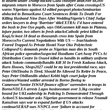
t
o
d
i
s
a
r
m
u
n
d
e
r
T
r
u
m
p
-
b
a
c
k
e
d
G
a
z
a
c
e
a
s
e
f
i
r
e
d
e
a
l
O
v
e
r
4
8
,
0
0
0
m
i
g
r
a
n
t
s
r
e
t
u
r
n
t
o
M
o
r
o
c
c
o
f
r
o
m
S
p
a
i
n
a
f
t
e
r
C
e
u
t
a
c
r
o
s
s
i
n
g
s
U
S
w
a
r
n
s
N
i
g
e
r
i
a
n
s
a
g
a
i
n
s
t
A
I
-
e
d
i
t
e
d
p
a
s
s
p
o
r
t
p
h
o
t
o
s
S
e
m
i
n
a
r
i
a
n
a
b
d
u
c
t
e
d
i
n
B
e
n
u
e
K
a
n
o
C
o
u
r
t
S
e
n
t
e
n
c
e
s
B
r
i
d
e
T
o
D
e
a
t
h
F
o
r
K
i
l
l
i
n
g
H
u
s
b
a
n
d
N
i
n
e
D
a
y
s
A
f
t
e
r
W
e
d
d
i
n
g
N
i
g
e
r
i
a
’
s
C
h
i
e
f
J
u
d
g
e
o
r
d
e
r
s
l
a
w
y
e
r
s
t
o
d
r
o
p
‘
B
a
r
r
i
s
t
e
r
’
t
i
t
l
e
E
X
T
R
A
:
I
’
d
h
a
v
e
e
n
t
e
r
e
d
t
h
e
b
u
s
h
t
o
f
r
e
e
O
y
o
p
u
p
i
l
s
,
s
a
y
s
O
b
i
G
u
n
m
e
n
k
i
l
l
m
a
n
i
n
P
l
a
t
e
a
u
,
i
n
j
u
r
e
p
a
s
t
o
r
,
t
w
o
o
t
h
e
r
s
i
n
f
r
e
s
h
a
t
t
a
c
k
s
C
a
t
h
o
l
i
c
p
r
i
e
s
t
k
i
l
l
e
d
i
n
K
o
g
i
,
A
t
l
e
a
s
t
1
8
d
e
a
d
a
s
t
h
o
u
s
a
n
d
s
c
r
o
s
s
i
n
t
o
S
p
a
i
n
f
r
o
m
M
o
r
o
c
c
o
N
o
C
u
r
r
e
n
t
N
e
g
o
t
i
a
t
i
o
n
s
W
i
t
h
U
S
—
I
r
a
n
S
t
u
d
e
n
t
s
F
e
a
r
e
d
T
r
a
p
p
e
d
A
s
P
r
i
v
a
t
e
H
o
s
t
e
l
N
e
a
r
O
k
o
P
o
l
y
t
e
c
h
n
i
c
C
o
l
l
a
p
s
e
s
F
G
d
e
m
a
n
d
s
p
r
o
b
e
a
s
N
i
g
e
r
i
a
n
m
a
n
d
i
e
s
i
n
S
o
u
t
h
A
f
r
i
c
a
n
p
o
l
i
c
e
o
p
e
r
a
t
i
o
n
S
u
s
p
e
c
t
e
d
H
o
o
d
l
u
m
s
C
a
r
t
A
w
a
y
P
V
C
s
A
t
D
i
s
t
r
i
b
u
t
i
o
n
C
e
n
t
r
e
I
n
O
s
u
n
4
k
i
l
l
e
d
a
s
b
a
n
d
i
t
s
i
n
m
i
l
i
t
a
r
y
u
n
i
f
o
r
m
a
t
t
a
c
k
S
o
k
o
t
o
c
o
m
m
u
n
i
t
y
B
a
n
d
i
t
s
K
i
l
l
3
0
I
n
F
r
e
s
h
K
a
d
u
n
a
A
t
t
a
c
k
,
B
u
r
n
H
o
u
s
e
s
,
S
h
o
p
s
2
0
2
7
c
o
u
l
d
b
e
m
y
l
a
s
t
p
r
e
s
i
d
e
n
t
i
a
l
r
a
c
e
,
s
a
y
s
P
e
t
e
r
O
b
i
T
i
n
u
b
u
I
s
T
i
r
e
d
,
S
h
o
u
l
d
B
e
A
l
l
o
w
e
d
T
o
R
e
t
i
r
e
I
n
P
e
a
c
e
,
S
a
y
s
P
e
t
e
r
O
b
i
B
a
n
d
i
t
s
a
b
d
u
c
t
K
e
b
b
i
h
i
g
h
c
o
u
r
t
j
u
d
g
e
f
r
o
m
r
e
s
i
d
e
n
c
e
W
a
n
t
e
d
s
o
l
d
i
e
r
a
r
r
e
s
t
e
d
i
n
B
o
r
n
o
f
l
e
e
i
n
g
t
o
C
a
m
e
r
o
o
n
‘
S
e
n
i
o
r
I
S
W
A
P
f
i
n
a
n
c
e
o
f
f
i
c
e
r
’
s
u
r
r
e
n
d
e
r
s
t
o
t
r
o
o
p
s
i
n
B
o
r
n
o
N
D
L
E
A
a
r
r
e
s
t
s
L
a
g
o
s
b
u
s
i
n
e
s
s
m
a
n
o
v
e
r
3
.
3
k
g
c
o
c
a
i
n
e
b
o
u
n
d
f
o
r
U
K
L
e
a
d
e
r
s
h
i
p
i
n
P
o
l
i
c
i
n
g
I
s
D
e
m
o
n
s
t
r
a
t
e
d
T
h
r
o
u
g
h
A
c
t
i
o
n
U
S
l
a
w
m
a
k
e
r
a
s
k
s
N
i
g
e
r
i
a
n
g
o
v
e
r
n
m
e
n
t
t
o
r
e
l
e
a
s
e
N
n
a
m
d
i
K
a
n
u
I
r
a
n
s
a
y
s
w
a
r
t
o
e
x
p
a
n
d
f
u
r
t
h
e
r
i
f
U
S
a
t
t
a
c
k
s
c
o
n
t
i
n
u
e
S
E
R
A
P
s
u
e
s
N
N
P
C
L
o
v
e
r
‘
f
a
i
l
u
r
e
t
o
a
c
c
o
u
n
t
f
o
r