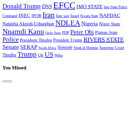
EFCC
Donald Trump
DSS
IMO STATE
Imo State Police
Iran
NAFDAC
INEC
IPOB
Iran war
Israel
Command
Kwara State
NDLEA
Nigeria
Natasha Akpoti-Uduaghan
Niger State
Nnamdi Kanu
Peter Obi
Plateau State
PDP
Ondo State
Police
RIVERS STATE
President Tinubu
President Trump
Senate
SERAP
Sowore
Supreme Court
Strait of Hormuz
South Africa
Trump
US
Tinubu
Wike
UK
You Missed