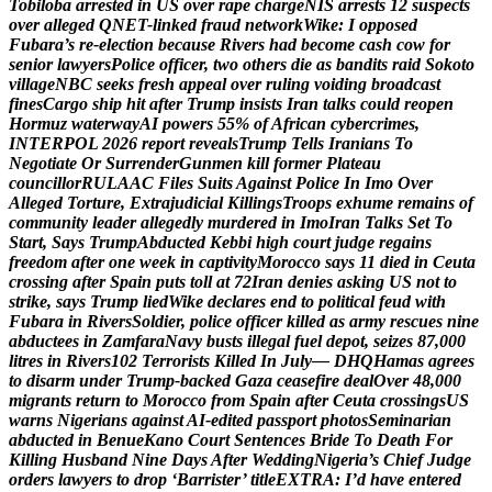
T
o
b
i
l
o
b
a
a
r
r
e
s
t
e
d
i
n
U
S
o
v
e
r
r
a
p
e
c
h
a
r
g
e
N
I
S
a
r
r
e
s
t
s
1
2
s
u
s
p
e
c
t
s
o
v
e
r
a
l
l
e
g
e
d
Q
N
E
T
-
l
i
n
k
e
d
f
r
a
u
d
n
e
t
w
o
r
k
W
i
k
e
:
I
o
p
p
o
s
e
d
F
u
b
a
r
a
’
s
r
e
-
e
l
e
c
t
i
o
n
b
e
c
a
u
s
e
R
i
v
e
r
s
h
a
d
b
e
c
o
m
e
c
a
s
h
c
o
w
f
o
r
s
e
n
i
o
r
l
a
w
y
e
r
s
P
o
l
i
c
e
o
f
f
i
c
e
r
,
t
w
o
o
t
h
e
r
s
d
i
e
a
s
b
a
n
d
i
t
s
r
a
i
d
S
o
k
o
t
o
v
i
l
l
a
g
e
N
B
C
s
e
e
k
s
f
r
e
s
h
a
p
p
e
a
l
o
v
e
r
r
u
l
i
n
g
v
o
i
d
i
n
g
b
r
o
a
d
c
a
s
t
f
i
n
e
s
C
a
r
g
o
s
h
i
p
h
i
t
a
f
t
e
r
T
r
u
m
p
i
n
s
i
s
t
s
I
r
a
n
t
a
l
k
s
c
o
u
l
d
r
e
o
p
e
n
H
o
r
m
u
z
w
a
t
e
r
w
a
y
A
I
p
o
w
e
r
s
5
5
%
o
f
A
f
r
i
c
a
n
c
y
b
e
r
c
r
i
m
e
s
,
I
N
T
E
R
P
O
L
2
0
2
6
r
e
p
o
r
t
r
e
v
e
a
l
s
T
r
u
m
p
T
e
l
l
s
I
r
a
n
i
a
n
s
T
o
N
e
g
o
t
i
a
t
e
O
r
S
u
r
r
e
n
d
e
r
G
u
n
m
e
n
k
i
l
l
f
o
r
m
e
r
P
l
a
t
e
a
u
c
o
u
n
c
i
l
l
o
r
R
U
L
A
A
C
F
i
l
e
s
S
u
i
t
s
A
g
a
i
n
s
t
P
o
l
i
c
e
I
n
I
m
o
O
v
e
r
A
l
l
e
g
e
d
T
o
r
t
u
r
e
,
E
x
t
r
a
j
u
d
i
c
i
a
l
K
i
l
l
i
n
g
s
T
r
o
o
p
s
e
x
h
u
m
e
r
e
m
a
i
n
s
o
f
c
o
m
m
u
n
i
t
y
l
e
a
d
e
r
a
l
l
e
g
e
d
l
y
m
u
r
d
e
r
e
d
i
n
I
m
o
I
r
a
n
T
a
l
k
s
S
e
t
T
o
S
t
a
r
t
,
S
a
y
s
T
r
u
m
p
A
b
d
u
c
t
e
d
K
e
b
b
i
h
i
g
h
c
o
u
r
t
j
u
d
g
e
r
e
g
a
i
n
s
f
r
e
e
d
o
m
a
f
t
e
r
o
n
e
w
e
e
k
i
n
c
a
p
t
i
v
i
t
y
M
o
r
o
c
c
o
s
a
y
s
1
1
d
i
e
d
i
n
C
e
u
t
a
c
r
o
s
s
i
n
g
a
f
t
e
r
S
p
a
i
n
p
u
t
s
t
o
l
l
a
t
7
2
I
r
a
n
d
e
n
i
e
s
a
s
k
i
n
g
U
S
n
o
t
t
o
s
t
r
i
k
e
,
s
a
y
s
T
r
u
m
p
l
i
e
d
W
i
k
e
d
e
c
l
a
r
e
s
e
n
d
t
o
p
o
l
i
t
i
c
a
l
f
e
u
d
w
i
t
h
F
u
b
a
r
a
i
n
R
i
v
e
r
s
S
o
l
d
i
e
r
,
p
o
l
i
c
e
o
f
f
i
c
e
r
k
i
l
l
e
d
a
s
a
r
m
y
r
e
s
c
u
e
s
n
i
n
e
a
b
d
u
c
t
e
e
s
i
n
Z
a
m
f
a
r
a
N
a
v
y
b
u
s
t
s
i
l
l
e
g
a
l
f
u
e
l
d
e
p
o
t
,
s
e
i
z
e
s
8
7
,
0
0
0
l
i
t
r
e
s
i
n
R
i
v
e
r
s
1
0
2
T
e
r
r
o
r
i
s
t
s
K
i
l
l
e
d
I
n
J
u
l
y
—
D
H
Q
H
a
m
a
s
a
g
r
e
e
s
t
o
d
i
s
a
r
m
u
n
d
e
r
T
r
u
m
p
-
b
a
c
k
e
d
G
a
z
a
c
e
a
s
e
f
i
r
e
d
e
a
l
O
v
e
r
4
8
,
0
0
0
m
i
g
r
a
n
t
s
r
e
t
u
r
n
t
o
M
o
r
o
c
c
o
f
r
o
m
S
p
a
i
n
a
f
t
e
r
C
e
u
t
a
c
r
o
s
s
i
n
g
s
U
S
w
a
r
n
s
N
i
g
e
r
i
a
n
s
a
g
a
i
n
s
t
A
I
-
e
d
i
t
e
d
p
a
s
s
p
o
r
t
p
h
o
t
o
s
S
e
m
i
n
a
r
i
a
n
a
b
d
u
c
t
e
d
i
n
B
e
n
u
e
K
a
n
o
C
o
u
r
t
S
e
n
t
e
n
c
e
s
B
r
i
d
e
T
o
D
e
a
t
h
F
o
r
K
i
l
l
i
n
g
H
u
s
b
a
n
d
N
i
n
e
D
a
y
s
A
f
t
e
r
W
e
d
d
i
n
g
N
i
g
e
r
i
a
’
s
C
h
i
e
f
J
u
d
g
e
o
r
d
e
r
s
l
a
w
y
e
r
s
t
o
d
r
o
p
‘
B
a
r
r
i
s
t
e
r
’
t
i
t
l
e
E
X
T
R
A
:
I
’
d
h
a
v
e
e
n
t
e
r
e
d