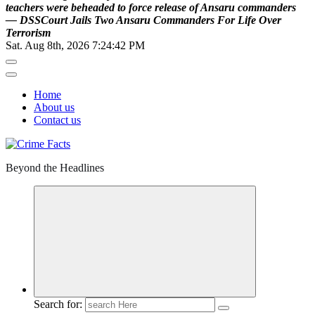
t
e
a
c
h
e
r
s
w
e
r
e
b
e
h
e
a
d
e
d
t
o
f
o
r
c
e
r
e
l
e
a
s
e
o
f
A
n
s
a
r
u
c
o
m
m
a
n
d
e
r
s
—
D
S
S
C
o
u
r
t
J
a
i
l
s
T
w
o
A
n
s
a
r
u
C
o
m
m
a
n
d
e
r
s
F
o
r
L
i
f
e
O
v
e
r
T
e
r
r
o
r
i
s
m
Sat. Aug 8th, 2026
7:24:43 PM
Home
About us
Contact us
Beyond the Headlines
Search for: