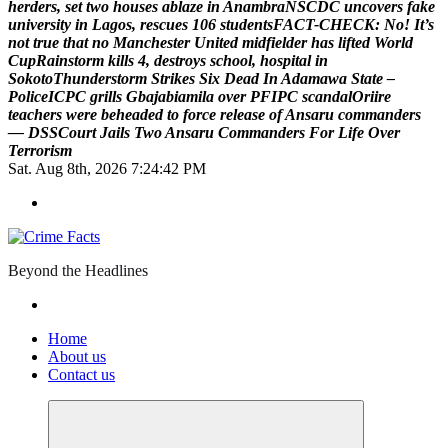
h
e
r
d
e
r
s
,
s
e
t
t
w
o
h
o
u
s
e
s
a
b
l
a
z
e
i
n
A
n
a
m
b
r
a
N
S
C
D
C
u
n
c
o
v
e
r
s
f
a
k
e
u
n
i
v
e
r
s
i
t
y
i
n
L
a
g
o
s
,
r
e
s
c
u
e
s
1
0
6
s
t
u
d
e
n
t
s
F
A
C
T
-
C
H
E
C
K
:
N
o
!
I
t
’
s
n
o
t
t
r
u
e
t
h
a
t
n
o
M
a
n
c
h
e
s
t
e
r
U
n
i
t
e
d
m
i
d
f
i
e
l
d
e
r
h
a
s
l
i
f
t
e
d
W
o
r
l
d
C
u
p
R
a
i
n
s
t
o
r
m
k
i
l
l
s
4
,
d
e
s
t
r
o
y
s
s
c
h
o
o
l
,
h
o
s
p
i
t
a
l
i
n
S
o
k
o
t
o
T
h
u
n
d
e
r
s
t
o
r
m
S
t
r
i
k
e
s
S
i
x
D
e
a
d
I
n
A
d
a
m
a
w
a
S
t
a
t
e
–
P
o
l
i
c
e
I
C
P
C
g
r
i
l
l
s
G
b
a
j
a
b
i
a
m
i
l
a
o
v
e
r
P
F
I
P
C
s
c
a
n
d
a
l
O
r
i
i
r
e
t
e
a
c
h
e
r
s
w
e
r
e
b
e
h
e
a
d
e
d
t
o
f
o
r
c
e
r
e
l
e
a
s
e
o
f
A
n
s
a
r
u
c
o
m
m
a
n
d
e
r
s
—
D
S
S
C
o
u
r
t
J
a
i
l
s
T
w
o
A
n
s
a
r
u
C
o
m
m
a
n
d
e
r
s
F
o
r
L
i
f
e
O
v
e
r
T
e
r
r
o
r
i
s
m
Sat. Aug 8th, 2026
7:24:43 PM
Beyond the Headlines
Home
About us
Contact us