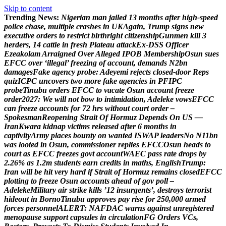
Skip to content
Trending News:
N
i
g
e
r
i
a
n
m
a
n
j
a
i
l
e
d
1
3
m
o
n
t
h
s
a
f
t
e
r
h
i
g
h
-
s
p
e
e
d
p
o
l
i
c
e
c
h
a
s
e
,
m
u
l
t
i
p
l
e
c
r
a
s
h
e
s
i
n
U
K
A
g
a
i
n
,
T
r
u
m
p
s
i
g
n
s
n
e
w
e
x
e
c
u
t
i
v
e
o
r
d
e
r
s
t
o
r
e
s
t
r
i
c
t
b
i
r
t
h
r
i
g
h
t
c
i
t
i
z
e
n
s
h
i
p
G
u
n
m
e
n
k
i
l
l
3
h
e
r
d
e
r
s
,
1
4
c
a
t
t
l
e
i
n
f
r
e
s
h
P
l
a
t
e
a
u
a
t
t
a
c
k
E
x
-
D
S
S
O
f
f
i
c
e
r
E
z
e
a
k
o
l
a
m
A
r
r
a
i
g
n
e
d
O
v
e
r
A
l
l
e
g
e
d
I
P
O
B
M
e
m
b
e
r
s
h
i
p
O
s
u
n
s
u
e
s
E
F
C
C
o
v
e
r
‘
i
l
l
e
g
a
l
’
f
r
e
e
z
i
n
g
o
f
a
c
c
o
u
n
t
,
d
e
m
a
n
d
s
N
2
b
n
d
a
m
a
g
e
s
F
a
k
e
a
g
e
n
c
y
p
r
o
b
e
:
A
d
e
y
e
m
i
r
e
j
e
c
t
s
c
l
o
s
e
d
-
d
o
o
r
R
e
p
s
q
u
i
z
I
C
P
C
u
n
c
o
v
e
r
s
t
w
o
m
o
r
e
f
a
k
e
a
g
e
n
c
i
e
s
i
n
P
F
I
P
C
p
r
o
b
e
T
i
n
u
b
u
o
r
d
e
r
s
E
F
C
C
t
o
v
a
c
a
t
e
O
s
u
n
a
c
c
o
u
n
t
f
r
e
e
z
e
o
r
d
e
r
2
0
2
7
:
W
e
w
i
l
l
n
o
t
b
o
w
t
o
i
n
t
i
m
i
d
a
t
i
o
n
,
A
d
e
l
e
k
e
v
o
w
s
E
F
C
C
c
a
n
f
r
e
e
z
e
a
c
c
o
u
n
t
s
f
o
r
7
2
h
r
s
w
i
t
h
o
u
t
c
o
u
r
t
o
r
d
e
r
–
S
p
o
k
e
s
m
a
n
R
e
o
p
e
n
i
n
g
S
t
r
a
i
t
O
f
H
o
r
m
u
z
D
e
p
e
n
d
s
O
n
U
S
—
I
r
a
n
K
w
a
r
a
k
i
d
n
a
p
v
i
c
t
i
m
s
r
e
l
e
a
s
e
d
a
f
t
e
r
6
m
o
n
t
h
s
i
n
c
a
p
t
i
v
i
t
y
A
r
m
y
p
l
a
c
e
s
b
o
u
n
t
y
o
n
w
a
n
t
e
d
I
S
W
A
P
l
e
a
d
e
r
s
N
o
₦
1
1
b
n
w
a
s
l
o
o
t
e
d
i
n
O
s
u
n
,
c
o
m
m
i
s
s
i
o
n
e
r
r
e
p
l
i
e
s
E
F
C
C
O
s
u
n
h
e
a
d
s
t
o
c
o
u
r
t
a
s
E
F
C
C
f
r
e
e
z
e
s
g
o
v
t
a
c
c
o
u
n
t
W
A
E
C
p
a
s
s
r
a
t
e
d
r
o
p
s
b
y
2
.
2
6
%
a
s
1
.
2
m
s
t
u
d
e
n
t
s
e
a
r
n
c
r
e
d
i
t
s
i
n
m
a
t
h
s
,
E
n
g
l
i
s
h
T
r
u
m
p
:
I
r
a
n
w
i
l
l
b
e
h
i
t
v
e
r
y
h
a
r
d
i
f
S
t
r
a
i
t
o
f
H
o
r
m
u
z
r
e
m
a
i
n
s
c
l
o
s
e
d
E
F
C
C
p
l
o
t
t
i
n
g
t
o
f
r
e
e
z
e
O
s
u
n
a
c
c
o
u
n
t
s
a
h
e
a
d
o
f
g
o
v
p
o
l
l
–
A
d
e
l
e
k
e
M
i
l
i
t
a
r
y
a
i
r
s
t
r
i
k
e
k
i
l
l
s
’
1
2
i
n
s
u
r
g
e
n
t
s
’
,
d
e
s
t
r
o
y
s
t
e
r
r
o
r
i
s
t
h
i
d
e
o
u
t
i
n
B
o
r
n
o
T
i
n
u
b
u
a
p
p
r
o
v
e
s
p
a
y
r
i
s
e
f
o
r
2
5
0
,
0
0
0
a
r
m
e
d
f
o
r
c
e
s
p
e
r
s
o
n
n
e
l
A
L
E
R
T
:
N
A
F
D
A
C
w
a
r
n
s
a
g
a
i
n
s
t
u
n
r
e
g
i
s
t
e
r
e
d
m
e
n
o
p
a
u
s
e
s
u
p
p
o
r
t
c
a
p
s
u
l
e
s
i
n
c
i
r
c
u
l
a
t
i
o
n
F
G
O
r
d
e
r
s
V
C
s
,