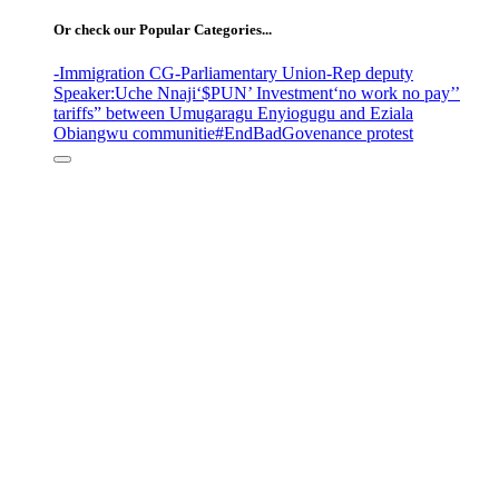
Or check our Popular Categories...
-Immigration CG
-Parliamentary Union
-Rep deputy
Speaker
:Uche Nnaji
‘$PUN’ Investment
‘no work no pay’
’
tariffs
” between Umugaragu Enyiogugu and Eziala
Obiangwu communitie
#EndBadGovenance protest