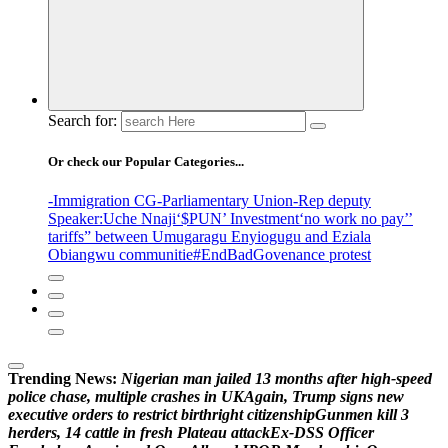
Search for:
Or check our Popular Categories...
-Immigration CG
-Parliamentary Union
-Rep deputy
Speaker
:Uche Nnaji
‘$PUN’ Investment
‘no work no pay’
’
tariffs
” between Umugaragu Enyiogugu and Eziala
Obiangwu communitie
#EndBadGovenance protest
Trending News:
N
i
g
e
r
i
a
n
m
a
n
j
a
i
l
e
d
1
3
m
o
n
t
h
s
a
f
t
e
r
h
i
g
h
-
s
p
e
e
d
p
o
l
i
c
e
c
h
a
s
e
,
m
u
l
t
i
p
l
e
c
r
a
s
h
e
s
i
n
U
K
A
g
a
i
n
,
T
r
u
m
p
s
i
g
n
s
n
e
w
e
x
e
c
u
t
i
v
e
o
r
d
e
r
s
t
o
r
e
s
t
r
i
c
t
b
i
r
t
h
r
i
g
h
t
c
i
t
i
z
e
n
s
h
i
p
G
u
n
m
e
n
k
i
l
l
3
h
e
r
d
e
r
s
,
1
4
c
a
t
t
l
e
i
n
f
r
e
s
h
P
l
a
t
e
a
u
a
t
t
a
c
k
E
x
-
D
S
S
O
f
f
i
c
e
r