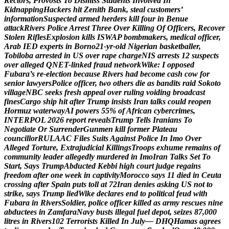
R
e
c
t
o
r
s
,
P
r
o
v
o
s
t
s
T
o
D
i
s
m
i
s
s
S
t
u
d
e
n
t
s
I
n
v
o
l
v
e
d
I
n
K
i
d
n
a
p
p
i
n
g
H
a
c
k
e
r
s
h
i
t
Z
e
n
i
t
h
B
a
n
k
,
s
t
e
a
l
c
u
s
t
o
m
e
r
s
’
i
n
f
o
r
m
a
t
i
o
n
S
u
s
p
e
c
t
e
d
a
r
m
e
d
h
e
r
d
e
r
s
k
i
l
l
f
o
u
r
i
n
B
e
n
u
e
a
t
t
a
c
k
R
i
v
e
r
s
P
o
l
i
c
e
A
r
r
e
s
t
T
h
r
e
e
O
v
e
r
K
i
l
l
i
n
g
O
f
O
f
f
i
c
e
r
s
,
R
e
c
o
v
e
r
S
t
o
l
e
n
R
i
f
l
e
s
E
x
p
l
o
s
i
o
n
k
i
l
l
s
I
S
W
A
P
b
o
m
b
m
a
k
e
r
s
,
m
e
d
i
c
a
l
o
f
f
i
c
e
r
,
A
r
a
b
I
E
D
e
x
p
e
r
t
s
i
n
B
o
r
n
o
2
1
-
y
r
-
o
l
d
N
i
g
e
r
i
a
n
b
a
s
k
e
t
b
a
l
l
e
r
,
T
o
b
i
l
o
b
a
a
r
r
e
s
t
e
d
i
n
U
S
o
v
e
r
r
a
p
e
c
h
a
r
g
e
N
I
S
a
r
r
e
s
t
s
1
2
s
u
s
p
e
c
t
s
o
v
e
r
a
l
l
e
g
e
d
Q
N
E
T
-
l
i
n
k
e
d
f
r
a
u
d
n
e
t
w
o
r
k
W
i
k
e
:
I
o
p
p
o
s
e
d
F
u
b
a
r
a
’
s
r
e
-
e
l
e
c
t
i
o
n
b
e
c
a
u
s
e
R
i
v
e
r
s
h
a
d
b
e
c
o
m
e
c
a
s
h
c
o
w
f
o
r
s
e
n
i
o
r
l
a
w
y
e
r
s
P
o
l
i
c
e
o
f
f
i
c
e
r
,
t
w
o
o
t
h
e
r
s
d
i
e
a
s
b
a
n
d
i
t
s
r
a
i
d
S
o
k
o
t
o
v
i
l
l
a
g
e
N
B
C
s
e
e
k
s
f
r
e
s
h
a
p
p
e
a
l
o
v
e
r
r
u
l
i
n
g
v
o
i
d
i
n
g
b
r
o
a
d
c
a
s
t
f
i
n
e
s
C
a
r
g
o
s
h
i
p
h
i
t
a
f
t
e
r
T
r
u
m
p
i
n
s
i
s
t
s
I
r
a
n
t
a
l
k
s
c
o
u
l
d
r
e
o
p
e
n
H
o
r
m
u
z
w
a
t
e
r
w
a
y
A
I
p
o
w
e
r
s
5
5
%
o
f
A
f
r
i
c
a
n
c
y
b
e
r
c
r
i
m
e
s
,
I
N
T
E
R
P
O
L
2
0
2
6
r
e
p
o
r
t
r
e
v
e
a
l
s
T
r
u
m
p
T
e
l
l
s
I
r
a
n
i
a
n
s
T
o
N
e
g
o
t
i
a
t
e
O
r
S
u
r
r
e
n
d
e
r
G
u
n
m
e
n
k
i
l
l
f
o
r
m
e
r
P
l
a
t
e
a
u
c
o
u
n
c
i
l
l
o
r
R
U
L
A
A
C
F
i
l
e
s
S
u
i
t
s
A
g
a
i
n
s
t
P
o
l
i
c
e
I
n
I
m
o
O
v
e
r
A
l
l
e
g
e
d
T
o
r
t
u
r
e
,
E
x
t
r
a
j
u
d
i
c
i
a
l
K
i
l
l
i
n
g
s
T
r
o
o
p
s
e
x
h
u
m
e
r
e
m
a
i
n
s
o
f
c
o
m
m
u
n
i
t
y
l
e
a
d
e
r
a
l
l
e
g
e
d
l
y
m
u
r
d
e
r
e
d
i
n
I
m
o
I
r
a
n
T
a
l
k
s
S
e
t
T
o
S
t
a
r
t
,
S
a
y
s
T
r
u
m
p
A
b
d
u
c
t
e
d
K
e
b
b
i
h
i
g
h
c
o
u
r
t
j
u
d
g
e
r
e
g
a
i
n
s
f
r
e
e
d
o
m
a
f
t
e
r
o
n
e
w
e
e
k
i
n
c
a
p
t
i
v
i
t
y
M
o
r
o
c
c
o
s
a
y
s
1
1
d
i
e
d
i
n
C
e
u
t
a
c
r
o
s
s
i
n
g
a
f
t
e
r
S
p
a
i
n
p
u
t
s
t
o
l
l
a
t
7
2
I
r
a
n
d
e
n
i
e
s
a
s
k
i
n
g
U
S
n
o
t
t
o
s
t
r
i
k
e
,
s
a
y
s
T
r
u
m
p
l
i
e
d
W
i
k
e
d
e
c
l
a
r
e
s
e
n
d
t
o
p
o
l
i
t
i
c
a
l
f
e
u
d
w
i
t
h
F
u
b
a
r
a
i
n
R
i
v
e
r
s
S
o
l
d
i
e
r
,
p
o
l
i
c
e
o
f
f
i
c
e
r
k
i
l
l
e
d
a
s
a
r
m
y
r
e
s
c
u
e
s
n
i
n
e
a
b
d
u
c
t
e
e
s
i
n
Z
a
m
f
a
r
a
N
a
v
y
b
u
s
t
s
i
l
l
e
g
a
l
f
u
e
l
d
e
p
o
t
,
s
e
i
z
e
s
8
7
,
0
0
0
l
i
t
r
e
s
i
n
R
i
v
e
r
s
1
0
2
T
e
r
r
o
r
i
s
t
s
K
i
l
l
e
d
I
n
J
u
l
y
—
D
H
Q
H
a
m
a
s
a
g
r
e
e
s