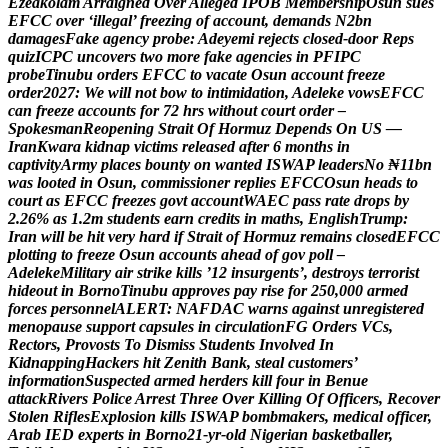
E
z
e
a
k
o
l
a
m
A
r
r
a
i
g
n
e
d
O
v
e
r
A
l
l
e
g
e
d
I
P
O
B
M
e
m
b
e
r
s
h
i
p
O
s
u
n
s
u
e
s
E
F
C
C
o
v
e
r
‘
i
l
l
e
g
a
l
’
f
r
e
e
z
i
n
g
o
f
a
c
c
o
u
n
t
,
d
e
m
a
n
d
s
N
2
b
n
d
a
m
a
g
e
s
F
a
k
e
a
g
e
n
c
y
p
r
o
b
e
:
A
d
e
y
e
m
i
r
e
j
e
c
t
s
c
l
o
s
e
d
-
d
o
o
r
R
e
p
s
q
u
i
z
I
C
P
C
u
n
c
o
v
e
r
s
t
w
o
m
o
r
e
f
a
k
e
a
g
e
n
c
i
e
s
i
n
P
F
I
P
C
p
r
o
b
e
T
i
n
u
b
u
o
r
d
e
r
s
E
F
C
C
t
o
v
a
c
a
t
e
O
s
u
n
a
c
c
o
u
n
t
f
r
e
e
z
e
o
r
d
e
r
2
0
2
7
:
W
e
w
i
l
l
n
o
t
b
o
w
t
o
i
n
t
i
m
i
d
a
t
i
o
n
,
A
d
e
l
e
k
e
v
o
w
s
E
F
C
C
c
a
n
f
r
e
e
z
e
a
c
c
o
u
n
t
s
f
o
r
7
2
h
r
s
w
i
t
h
o
u
t
c
o
u
r
t
o
r
d
e
r
–
S
p
o
k
e
s
m
a
n
R
e
o
p
e
n
i
n
g
S
t
r
a
i
t
O
f
H
o
r
m
u
z
D
e
p
e
n
d
s
O
n
U
S
—
I
r
a
n
K
w
a
r
a
k
i
d
n
a
p
v
i
c
t
i
m
s
r
e
l
e
a
s
e
d
a
f
t
e
r
6
m
o
n
t
h
s
i
n
c
a
p
t
i
v
i
t
y
A
r
m
y
p
l
a
c
e
s
b
o
u
n
t
y
o
n
w
a
n
t
e
d
I
S
W
A
P
l
e
a
d
e
r
s
N
o
₦
1
1
b
n
w
a
s
l
o
o
t
e
d
i
n
O
s
u
n
,
c
o
m
m
i
s
s
i
o
n
e
r
r
e
p
l
i
e
s
E
F
C
C
O
s
u
n
h
e
a
d
s
t
o
c
o
u
r
t
a
s
E
F
C
C
f
r
e
e
z
e
s
g
o
v
t
a
c
c
o
u
n
t
W
A
E
C
p
a
s
s
r
a
t
e
d
r
o
p
s
b
y
2
.
2
6
%
a
s
1
.
2
m
s
t
u
d
e
n
t
s
e
a
r
n
c
r
e
d
i
t
s
i
n
m
a
t
h
s
,
E
n
g
l
i
s
h
T
r
u
m
p
:
I
r
a
n
w
i
l
l
b
e
h
i
t
v
e
r
y
h
a
r
d
i
f
S
t
r
a
i
t
o
f
H
o
r
m
u
z
r
e
m
a
i
n
s
c
l
o
s
e
d
E
F
C
C
p
l
o
t
t
i
n
g
t
o
f
r
e
e
z
e
O
s
u
n
a
c
c
o
u
n
t
s
a
h
e
a
d
o
f
g
o
v
p
o
l
l
–
A
d
e
l
e
k
e
M
i
l
i
t
a
r
y
a
i
r
s
t
r
i
k
e
k
i
l
l
s
’
1
2
i
n
s
u
r
g
e
n
t
s
’
,
d
e
s
t
r
o
y
s
t
e
r
r
o
r
i
s
t
h
i
d
e
o
u
t
i
n
B
o
r
n
o
T
i
n
u
b
u
a
p
p
r
o
v
e
s
p
a
y
r
i
s
e
f
o
r
2
5
0
,
0
0
0
a
r
m
e
d
f
o
r
c
e
s
p
e
r
s
o
n
n
e
l
A
L
E
R
T
:
N
A
F
D
A
C
w
a
r
n
s
a
g
a
i
n
s
t
u
n
r
e
g
i
s
t
e
r
e
d
m
e
n
o
p
a
u
s
e
s
u
p
p
o
r
t
c
a
p
s
u
l
e
s
i
n
c
i
r
c
u
l
a
t
i
o
n
F
G
O
r
d
e
r
s
V
C
s
,
R
e
c
t
o
r
s
,
P
r
o
v
o
s
t
s
T
o
D
i
s
m
i
s
s
S
t
u
d
e
n
t
s
I
n
v
o
l
v
e
d
I
n
K
i
d
n
a
p
p
i
n
g
H
a
c
k
e
r
s
h
i
t
Z
e
n
i
t
h
B
a
n
k
,
s
t
e
a
l
c
u
s
t
o
m
e
r
s
’
i
n
f
o
r
m
a
t
i
o
n
S
u
s
p
e
c
t
e
d
a
r
m
e
d
h
e
r
d
e
r
s
k
i
l
l
f
o
u
r
i
n
B
e
n
u
e
a
t
t
a
c
k
R
i
v
e
r
s
P
o
l
i
c
e
A
r
r
e
s
t
T
h
r
e
e
O
v
e
r
K
i
l
l
i
n
g
O
f
O
f
f
i
c
e
r
s
,
R
e
c
o
v
e
r
S
t
o
l
e
n
R
i
f
l
e
s
E
x
p
l
o
s
i
o
n
k
i
l
l
s
I
S
W
A
P
b
o
m
b
m
a
k
e
r
s
,
m
e
d
i
c
a
l
o
f
f
i
c
e
r
,
A
r
a
b
I
E
D
e
x
p
e
r
t
s
i
n
B
o
r
n
o
2
1
-
y
r
-
o
l
d
N
i
g
e
r
i
a
n
b
a
s
k
e
t
b
a
l
l
e
r
,