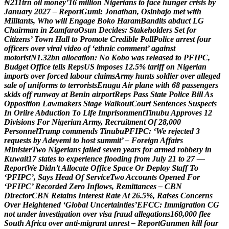
₦
2
1
1
t
r
n
o
i
l
m
o
n
e
y
’
1
6
m
i
l
l
i
o
n
N
i
g
e
r
i
a
n
s
t
o
f
a
c
e
h
u
n
g
e
r
c
r
i
s
i
s
b
y
J
a
n
u
a
r
y
2
0
2
7
–
R
e
p
o
r
t
G
u
m
i
:
J
o
n
a
t
h
a
n
,
O
s
i
n
b
a
j
o
m
e
t
w
i
t
h
M
i
l
i
t
a
n
t
s
,
W
h
o
w
i
l
l
E
n
g
a
g
e
B
o
k
o
H
a
r
a
m
B
a
n
d
i
t
s
a
b
d
u
c
t
L
G
C
h
a
i
r
m
a
n
i
n
Z
a
m
f
a
r
a
O
s
u
n
D
e
c
i
d
e
s
:
S
t
a
k
e
h
o
l
d
e
r
s
S
e
t
f
o
r
C
i
t
i
z
e
n
s
’
T
o
w
n
H
a
l
l
t
o
P
r
o
m
o
t
e
C
r
e
d
i
b
l
e
P
o
l
l
P
o
l
i
c
e
a
r
r
e
s
t
f
o
u
r
o
f
f
i
c
e
r
s
o
v
e
r
v
i
r
a
l
v
i
d
e
o
o
f
‘
e
t
h
n
i
c
c
o
m
m
e
n
t
’
a
g
a
i
n
s
t
m
o
t
o
r
i
s
t
N
1
.
3
2
b
n
a
l
l
o
c
a
t
i
o
n
:
N
o
K
o
b
o
w
a
s
r
e
l
e
a
s
e
d
t
o
P
F
I
P
C
,
B
u
d
g
e
t
O
f
f
i
c
e
t
e
l
l
s
R
e
p
s
U
S
i
m
p
o
s
e
s
1
2
.
5
%
t
a
r
i
f
f
o
n
N
i
g
e
r
i
a
n
i
m
p
o
r
t
s
o
v
e
r
f
o
r
c
e
d
l
a
b
o
u
r
c
l
a
i
m
s
A
r
m
y
h
u
n
t
s
s
o
l
d
i
e
r
o
v
e
r
a
l
l
e
g
e
d
s
a
l
e
o
f
u
n
i
f
o
r
m
s
t
o
t
e
r
r
o
r
i
s
t
s
E
n
u
g
u
A
i
r
p
l
a
n
e
w
i
t
h
6
8
p
a
s
s
e
n
g
e
r
s
s
k
i
d
s
o
f
f
r
u
n
w
a
y
a
t
B
e
n
i
n
a
i
r
p
o
r
t
R
e
p
s
P
a
s
s
S
t
a
t
e
P
o
l
i
c
e
B
i
l
l
A
s
O
p
p
o
s
i
t
i
o
n
L
a
w
m
a
k
e
r
s
S
t
a
g
e
W
a
l
k
o
u
t
C
o
u
r
t
S
e
n
t
e
n
c
e
s
S
u
s
p
e
c
t
s
I
n
O
r
i
i
r
e
A
b
d
u
c
t
i
o
n
T
o
L
i
f
e
I
m
p
r
i
s
o
n
m
e
n
t
T
i
n
u
b
u
A
p
p
r
o
v
e
s
1
2
D
i
v
i
s
i
o
n
s
F
o
r
N
i
g
e
r
i
a
n
A
r
m
y
,
R
e
c
r
u
i
t
m
e
n
t
O
f
2
8
,
0
0
0
P
e
r
s
o
n
n
e
l
T
r
u
m
p
c
o
m
m
e
n
d
s
T
i
n
u
b
u
P
F
I
P
C
:
‘
W
e
r
e
j
e
c
t
e
d
3
r
e
q
u
e
s
t
s
b
y
A
d
e
y
e
m
i
t
o
h
o
s
t
s
u
m
m
i
t
’
–
F
o
r
e
i
g
n
A
f
f
a
i
r
s
M
i
n
i
s
t
e
r
T
w
o
N
i
g
e
r
i
a
n
s
j
a
i
l
e
d
s
e
v
e
n
y
e
a
r
s
f
o
r
a
r
m
e
d
r
o
b
b
e
r
y
i
n
K
u
w
a
i
t
1
7
s
t
a
t
e
s
t
o
e
x
p
e
r
i
e
n
c
e
f
l
o
o
d
i
n
g
f
r
o
m
J
u
l
y
2
1
t
o
2
7
—
R
e
p
o
r
t
W
e
D
i
d
n
’
t
A
l
l
o
c
a
t
e
O
f
f
i
c
e
S
p
a
c
e
O
r
D
e
p
l
o
y
S
t
a
f
f
T
o
‘
P
F
I
P
C
’
,
S
a
y
s
H
e
a
d
O
f
S
e
r
v
i
c
e
T
w
o
A
c
c
o
u
n
t
s
O
p
e
n
e
d
F
o
r
‘
P
F
I
P
C
’
R
e
c
o
r
d
e
d
Z
e
r
o
I
n
f
l
o
w
s
,
R
e
m
i
t
t
a
n
c
e
s
–
C
B
N
D
i
r
e
c
t
o
r
C
B
N
R
e
t
a
i
n
s
I
n
t
e
r
e
s
t
R
a
t
e
A
t
2
6
.
5
%
,
R
a
i
s
e
s
C
o
n
c
e
r
n
s
O
v
e
r
H
e
i
g
h
t
e
n
e
d
‘
G
l
o
b
a
l
U
n
c
e
r
t
a
i
n
t
i
e
s
’
E
F
C
C
:
I
m
m
i
g
r
a
t
i
o
n
C
G
n
o
t
u
n
d
e
r
i
n
v
e
s
t
i
g
a
t
i
o
n
o
v
e
r
v
i
s
a
f
r
a
u
d
a
l
l
e
g
a
t
i
o
n
s
1
6
0
,
0
0
0
f
l
e
e
S
o
u
t
h
A
f
r
i
c
a
o
v
e
r
a
n
t
i
-
m
i
g
r
a
n
t
u
n
r
e
s
t
–
R
e
p
o
r
t
G
u
n
m
e
n
k
i
l
l
f
o
u
r