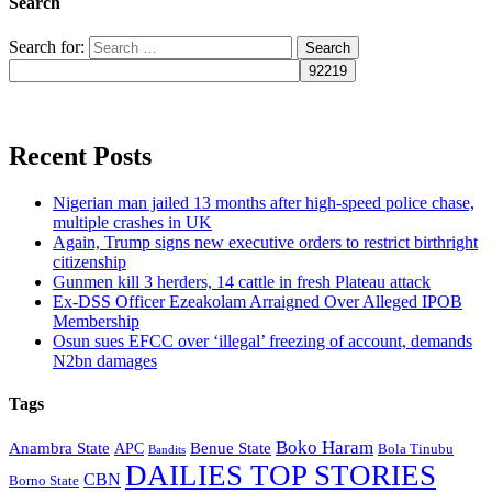
Search
Search for:
Recent Posts
Nigerian man jailed 13 months after high-speed police chase,
multiple crashes in UK
Again, Trump signs new executive orders to restrict birthright
citizenship
Gunmen kill 3 herders, 14 cattle in fresh Plateau attack
Ex-DSS Officer Ezeakolam Arraigned Over Alleged IPOB
Membership
Osun sues EFCC over ‘illegal’ freezing of account, demands
N2bn damages
Tags
Boko Haram
Anambra State
Benue State
APC
Bola Tinubu
Bandits
DAILIES TOP STORIES
CBN
Borno State