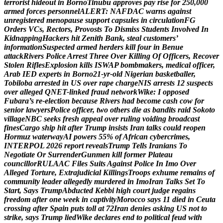
t
e
r
r
o
r
i
s
t
h
i
d
e
o
u
t
i
n
B
o
r
n
o
T
i
n
u
b
u
a
p
p
r
o
v
e
s
p
a
y
r
i
s
e
f
o
r
2
5
0
,
0
0
0
a
r
m
e
d
f
o
r
c
e
s
p
e
r
s
o
n
n
e
l
A
L
E
R
T
:
N
A
F
D
A
C
w
a
r
n
s
a
g
a
i
n
s
t
u
n
r
e
g
i
s
t
e
r
e
d
m
e
n
o
p
a
u
s
e
s
u
p
p
o
r
t
c
a
p
s
u
l
e
s
i
n
c
i
r
c
u
l
a
t
i
o
n
F
G
O
r
d
e
r
s
V
C
s
,
R
e
c
t
o
r
s
,
P
r
o
v
o
s
t
s
T
o
D
i
s
m
i
s
s
S
t
u
d
e
n
t
s
I
n
v
o
l
v
e
d
I
n
K
i
d
n
a
p
p
i
n
g
H
a
c
k
e
r
s
h
i
t
Z
e
n
i
t
h
B
a
n
k
,
s
t
e
a
l
c
u
s
t
o
m
e
r
s
’
i
n
f
o
r
m
a
t
i
o
n
S
u
s
p
e
c
t
e
d
a
r
m
e
d
h
e
r
d
e
r
s
k
i
l
l
f
o
u
r
i
n
B
e
n
u
e
a
t
t
a
c
k
R
i
v
e
r
s
P
o
l
i
c
e
A
r
r
e
s
t
T
h
r
e
e
O
v
e
r
K
i
l
l
i
n
g
O
f
O
f
f
i
c
e
r
s
,
R
e
c
o
v
e
r
S
t
o
l
e
n
R
i
f
l
e
s
E
x
p
l
o
s
i
o
n
k
i
l
l
s
I
S
W
A
P
b
o
m
b
m
a
k
e
r
s
,
m
e
d
i
c
a
l
o
f
f
i
c
e
r
,
A
r
a
b
I
E
D
e
x
p
e
r
t
s
i
n
B
o
r
n
o
2
1
-
y
r
-
o
l
d
N
i
g
e
r
i
a
n
b
a
s
k
e
t
b
a
l
l
e
r
,
T
o
b
i
l
o
b
a
a
r
r
e
s
t
e
d
i
n
U
S
o
v
e
r
r
a
p
e
c
h
a
r
g
e
N
I
S
a
r
r
e
s
t
s
1
2
s
u
s
p
e
c
t
s
o
v
e
r
a
l
l
e
g
e
d
Q
N
E
T
-
l
i
n
k
e
d
f
r
a
u
d
n
e
t
w
o
r
k
W
i
k
e
:
I
o
p
p
o
s
e
d
F
u
b
a
r
a
’
s
r
e
-
e
l
e
c
t
i
o
n
b
e
c
a
u
s
e
R
i
v
e
r
s
h
a
d
b
e
c
o
m
e
c
a
s
h
c
o
w
f
o
r
s
e
n
i
o
r
l
a
w
y
e
r
s
P
o
l
i
c
e
o
f
f
i
c
e
r
,
t
w
o
o
t
h
e
r
s
d
i
e
a
s
b
a
n
d
i
t
s
r
a
i
d
S
o
k
o
t
o
v
i
l
l
a
g
e
N
B
C
s
e
e
k
s
f
r
e
s
h
a
p
p
e
a
l
o
v
e
r
r
u
l
i
n
g
v
o
i
d
i
n
g
b
r
o
a
d
c
a
s
t
f
i
n
e
s
C
a
r
g
o
s
h
i
p
h
i
t
a
f
t
e
r
T
r
u
m
p
i
n
s
i
s
t
s
I
r
a
n
t
a
l
k
s
c
o
u
l
d
r
e
o
p
e
n
H
o
r
m
u
z
w
a
t
e
r
w
a
y
A
I
p
o
w
e
r
s
5
5
%
o
f
A
f
r
i
c
a
n
c
y
b
e
r
c
r
i
m
e
s
,
I
N
T
E
R
P
O
L
2
0
2
6
r
e
p
o
r
t
r
e
v
e
a
l
s
T
r
u
m
p
T
e
l
l
s
I
r
a
n
i
a
n
s
T
o
N
e
g
o
t
i
a
t
e
O
r
S
u
r
r
e
n
d
e
r
G
u
n
m
e
n
k
i
l
l
f
o
r
m
e
r
P
l
a
t
e
a
u
c
o
u
n
c
i
l
l
o
r
R
U
L
A
A
C
F
i
l
e
s
S
u
i
t
s
A
g
a
i
n
s
t
P
o
l
i
c
e
I
n
I
m
o
O
v
e
r
A
l
l
e
g
e
d
T
o
r
t
u
r
e
,
E
x
t
r
a
j
u
d
i
c
i
a
l
K
i
l
l
i
n
g
s
T
r
o
o
p
s
e
x
h
u
m
e
r
e
m
a
i
n
s
o
f
c
o
m
m
u
n
i
t
y
l
e
a
d
e
r
a
l
l
e
g
e
d
l
y
m
u
r
d
e
r
e
d
i
n
I
m
o
I
r
a
n
T
a
l
k
s
S
e
t
T
o
S
t
a
r
t
,
S
a
y
s
T
r
u
m
p
A
b
d
u
c
t
e
d
K
e
b
b
i
h
i
g
h
c
o
u
r
t
j
u
d
g
e
r
e
g
a
i
n
s
f
r
e
e
d
o
m
a
f
t
e
r
o
n
e
w
e
e
k
i
n
c
a
p
t
i
v
i
t
y
M
o
r
o
c
c
o
s
a
y
s
1
1
d
i
e
d
i
n
C
e
u
t
a
c
r
o
s
s
i
n
g
a
f
t
e
r
S
p
a
i
n
p
u
t
s
t
o
l
l
a
t
7
2
I
r
a
n
d
e
n
i
e
s
a
s
k
i
n
g
U
S
n
o
t
t
o
s
t
r
i
k
e
,
s
a
y
s
T
r
u
m
p
l
i
e
d
W
i
k
e
d
e
c
l
a
r
e
s
e
n
d
t
o
p
o
l
i
t
i
c
a
l
f
e
u
d
w
i
t
h