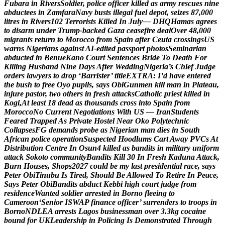
F
u
b
a
r
a
i
n
R
i
v
e
r
s
S
o
l
d
i
e
r
,
p
o
l
i
c
e
o
f
f
i
c
e
r
k
i
l
l
e
d
a
s
a
r
m
y
r
e
s
c
u
e
s
n
i
n
e
a
b
d
u
c
t
e
e
s
i
n
Z
a
m
f
a
r
a
N
a
v
y
b
u
s
t
s
i
l
l
e
g
a
l
f
u
e
l
d
e
p
o
t
,
s
e
i
z
e
s
8
7
,
0
0
0
l
i
t
r
e
s
i
n
R
i
v
e
r
s
1
0
2
T
e
r
r
o
r
i
s
t
s
K
i
l
l
e
d
I
n
J
u
l
y
—
D
H
Q
H
a
m
a
s
a
g
r
e
e
s
t
o
d
i
s
a
r
m
u
n
d
e
r
T
r
u
m
p
-
b
a
c
k
e
d
G
a
z
a
c
e
a
s
e
f
i
r
e
d
e
a
l
O
v
e
r
4
8
,
0
0
0
m
i
g
r
a
n
t
s
r
e
t
u
r
n
t
o
M
o
r
o
c
c
o
f
r
o
m
S
p
a
i
n
a
f
t
e
r
C
e
u
t
a
c
r
o
s
s
i
n
g
s
U
S
w
a
r
n
s
N
i
g
e
r
i
a
n
s
a
g
a
i
n
s
t
A
I
-
e
d
i
t
e
d
p
a
s
s
p
o
r
t
p
h
o
t
o
s
S
e
m
i
n
a
r
i
a
n
a
b
d
u
c
t
e
d
i
n
B
e
n
u
e
K
a
n
o
C
o
u
r
t
S
e
n
t
e
n
c
e
s
B
r
i
d
e
T
o
D
e
a
t
h
F
o
r
K
i
l
l
i
n
g
H
u
s
b
a
n
d
N
i
n
e
D
a
y
s
A
f
t
e
r
W
e
d
d
i
n
g
N
i
g
e
r
i
a
’
s
C
h
i
e
f
J
u
d
g
e
o
r
d
e
r
s
l
a
w
y
e
r
s
t
o
d
r
o
p
‘
B
a
r
r
i
s
t
e
r
’
t
i
t
l
e
E
X
T
R
A
:
I
’
d
h
a
v
e
e
n
t
e
r
e
d
t
h
e
b
u
s
h
t
o
f
r
e
e
O
y
o
p
u
p
i
l
s
,
s
a
y
s
O
b
i
G
u
n
m
e
n
k
i
l
l
m
a
n
i
n
P
l
a
t
e
a
u
,
i
n
j
u
r
e
p
a
s
t
o
r
,
t
w
o
o
t
h
e
r
s
i
n
f
r
e
s
h
a
t
t
a
c
k
s
C
a
t
h
o
l
i
c
p
r
i
e
s
t
k
i
l
l
e
d
i
n
K
o
g
i
,
A
t
l
e
a
s
t
1
8
d
e
a
d
a
s
t
h
o
u
s
a
n
d
s
c
r
o
s
s
i
n
t
o
S
p
a
i
n
f
r
o
m
M
o
r
o
c
c
o
N
o
C
u
r
r
e
n
t
N
e
g
o
t
i
a
t
i
o
n
s
W
i
t
h
U
S
—
I
r
a
n
S
t
u
d
e
n
t
s
F
e
a
r
e
d
T
r
a
p
p
e
d
A
s
P
r
i
v
a
t
e
H
o
s
t
e
l
N
e
a
r
O
k
o
P
o
l
y
t
e
c
h
n
i
c
C
o
l
l
a
p
s
e
s
F
G
d
e
m
a
n
d
s
p
r
o
b
e
a
s
N
i
g
e
r
i
a
n
m
a
n
d
i
e
s
i
n
S
o
u
t
h
A
f
r
i
c
a
n
p
o
l
i
c
e
o
p
e
r
a
t
i
o
n
S
u
s
p
e
c
t
e
d
H
o
o
d
l
u
m
s
C
a
r
t
A
w
a
y
P
V
C
s
A
t
D
i
s
t
r
i
b
u
t
i
o
n
C
e
n
t
r
e
I
n
O
s
u
n
4
k
i
l
l
e
d
a
s
b
a
n
d
i
t
s
i
n
m
i
l
i
t
a
r
y
u
n
i
f
o
r
m
a
t
t
a
c
k
S
o
k
o
t
o
c
o
m
m
u
n
i
t
y
B
a
n
d
i
t
s
K
i
l
l
3
0
I
n
F
r
e
s
h
K
a
d
u
n
a
A
t
t
a
c
k
,
B
u
r
n
H
o
u
s
e
s
,
S
h
o
p
s
2
0
2
7
c
o
u
l
d
b
e
m
y
l
a
s
t
p
r
e
s
i
d
e
n
t
i
a
l
r
a
c
e
,
s
a
y
s
P
e
t
e
r
O
b
i
T
i
n
u
b
u
I
s
T
i
r
e
d
,
S
h
o
u
l
d
B
e
A
l
l
o
w
e
d
T
o
R
e
t
i
r
e
I
n
P
e
a
c
e
,
S
a
y
s
P
e
t
e
r
O
b
i
B
a
n
d
i
t
s
a
b
d
u
c
t
K
e
b
b
i
h
i
g
h
c
o
u
r
t
j
u
d
g
e
f
r
o
m
r
e
s
i
d
e
n
c
e
W
a
n
t
e
d
s
o
l
d
i
e
r
a
r
r
e
s
t
e
d
i
n
B
o
r
n
o
f
l
e
e
i
n
g
t
o
C
a
m
e
r
o
o
n
‘
S
e
n
i
o
r
I
S
W
A
P
f
i
n
a
n
c
e
o
f
f
i
c
e
r
’
s
u
r
r
e
n
d
e
r
s
t
o
t
r
o
o
p
s
i
n
B
o
r
n
o
N
D
L
E
A
a
r
r
e
s
t
s
L
a
g
o
s
b
u
s
i
n
e
s
s
m
a
n
o
v
e
r
3
.
3
k
g
c
o
c
a
i
n
e
b
o
u
n
d
f
o
r
U
K
L
e
a
d
e
r
s
h
i
p
i
n
P
o
l
i
c
i
n
g
I
s
D
e
m
o
n
s
t
r
a
t
e
d
T
h
r
o
u
g
h