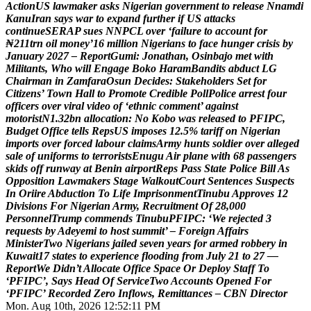
A
c
t
i
o
n
U
S
l
a
w
m
a
k
e
r
a
s
k
s
N
i
g
e
r
i
a
n
g
o
v
e
r
n
m
e
n
t
t
o
r
e
l
e
a
s
e
N
n
a
m
d
i
K
a
n
u
I
r
a
n
s
a
y
s
w
a
r
t
o
e
x
p
a
n
d
f
u
r
t
h
e
r
i
f
U
S
a
t
t
a
c
k
s
c
o
n
t
i
n
u
e
S
E
R
A
P
s
u
e
s
N
N
P
C
L
o
v
e
r
‘
f
a
i
l
u
r
e
t
o
a
c
c
o
u
n
t
f
o
r
₦
2
1
1
t
r
n
o
i
l
m
o
n
e
y
’
1
6
m
i
l
l
i
o
n
N
i
g
e
r
i
a
n
s
t
o
f
a
c
e
h
u
n
g
e
r
c
r
i
s
i
s
b
y
J
a
n
u
a
r
y
2
0
2
7
–
R
e
p
o
r
t
G
u
m
i
:
J
o
n
a
t
h
a
n
,
O
s
i
n
b
a
j
o
m
e
t
w
i
t
h
M
i
l
i
t
a
n
t
s
,
W
h
o
w
i
l
l
E
n
g
a
g
e
B
o
k
o
H
a
r
a
m
B
a
n
d
i
t
s
a
b
d
u
c
t
L
G
C
h
a
i
r
m
a
n
i
n
Z
a
m
f
a
r
a
O
s
u
n
D
e
c
i
d
e
s
:
S
t
a
k
e
h
o
l
d
e
r
s
S
e
t
f
o
r
C
i
t
i
z
e
n
s
’
T
o
w
n
H
a
l
l
t
o
P
r
o
m
o
t
e
C
r
e
d
i
b
l
e
P
o
l
l
P
o
l
i
c
e
a
r
r
e
s
t
f
o
u
r
o
f
f
i
c
e
r
s
o
v
e
r
v
i
r
a
l
v
i
d
e
o
o
f
‘
e
t
h
n
i
c
c
o
m
m
e
n
t
’
a
g
a
i
n
s
t
m
o
t
o
r
i
s
t
N
1
.
3
2
b
n
a
l
l
o
c
a
t
i
o
n
:
N
o
K
o
b
o
w
a
s
r
e
l
e
a
s
e
d
t
o
P
F
I
P
C
,
B
u
d
g
e
t
O
f
f
i
c
e
t
e
l
l
s
R
e
p
s
U
S
i
m
p
o
s
e
s
1
2
.
5
%
t
a
r
i
f
f
o
n
N
i
g
e
r
i
a
n
i
m
p
o
r
t
s
o
v
e
r
f
o
r
c
e
d
l
a
b
o
u
r
c
l
a
i
m
s
A
r
m
y
h
u
n
t
s
s
o
l
d
i
e
r
o
v
e
r
a
l
l
e
g
e
d
s
a
l
e
o
f
u
n
i
f
o
r
m
s
t
o
t
e
r
r
o
r
i
s
t
s
E
n
u
g
u
A
i
r
p
l
a
n
e
w
i
t
h
6
8
p
a
s
s
e
n
g
e
r
s
s
k
i
d
s
o
f
f
r
u
n
w
a
y
a
t
B
e
n
i
n
a
i
r
p
o
r
t
R
e
p
s
P
a
s
s
S
t
a
t
e
P
o
l
i
c
e
B
i
l
l
A
s
O
p
p
o
s
i
t
i
o
n
L
a
w
m
a
k
e
r
s
S
t
a
g
e
W
a
l
k
o
u
t
C
o
u
r
t
S
e
n
t
e
n
c
e
s
S
u
s
p
e
c
t
s
I
n
O
r
i
i
r
e
A
b
d
u
c
t
i
o
n
T
o
L
i
f
e
I
m
p
r
i
s
o
n
m
e
n
t
T
i
n
u
b
u
A
p
p
r
o
v
e
s
1
2
D
i
v
i
s
i
o
n
s
F
o
r
N
i
g
e
r
i
a
n
A
r
m
y
,
R
e
c
r
u
i
t
m
e
n
t
O
f
2
8
,
0
0
0
P
e
r
s
o
n
n
e
l
T
r
u
m
p
c
o
m
m
e
n
d
s
T
i
n
u
b
u
P
F
I
P
C
:
‘
W
e
r
e
j
e
c
t
e
d
3
r
e
q
u
e
s
t
s
b
y
A
d
e
y
e
m
i
t
o
h
o
s
t
s
u
m
m
i
t
’
–
F
o
r
e
i
g
n
A
f
f
a
i
r
s
M
i
n
i
s
t
e
r
T
w
o
N
i
g
e
r
i
a
n
s
j
a
i
l
e
d
s
e
v
e
n
y
e
a
r
s
f
o
r
a
r
m
e
d
r
o
b
b
e
r
y
i
n
K
u
w
a
i
t
1
7
s
t
a
t
e
s
t
o
e
x
p
e
r
i
e
n
c
e
f
l
o
o
d
i
n
g
f
r
o
m
J
u
l
y
2
1
t
o
2
7
—
R
e
p
o
r
t
W
e
D
i
d
n
’
t
A
l
l
o
c
a
t
e
O
f
f
i
c
e
S
p
a
c
e
O
r
D
e
p
l
o
y
S
t
a
f
f
T
o
‘
P
F
I
P
C
’
,
S
a
y
s
H
e
a
d
O
f
S
e
r
v
i
c
e
T
w
o
A
c
c
o
u
n
t
s
O
p
e
n
e
d
F
o
r
‘
P
F
I
P
C
’
R
e
c
o
r
d
e
d
Z
e
r
o
I
n
f
l
o
w
s
,
R
e
m
i
t
t
a
n
c
e
s
–
C
B
N
D
i
r
e
c
t
o
r
Mon. Aug 10th, 2026
12:52:12 PM