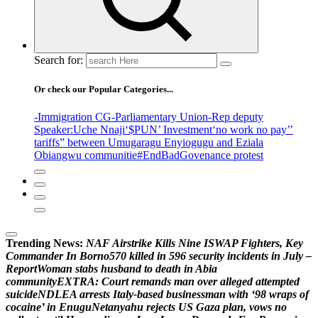
Search for:
Or check our Popular Categories...
-Immigration CG
-Parliamentary Union
-Rep deputy
Speaker
:Uche Nnaji
‘$PUN’ Investment
‘no work no pay’
’
tariffs
” between Umugaragu Enyiogugu and Eziala
Obiangwu communitie
#EndBadGovenance protest
Trending News:
N
A
F
A
i
r
s
t
r
i
k
e
K
i
l
l
s
N
i
n
e
I
S
W
A
P
F
i
g
h
t
e
r
s
,
K
e
y
C
o
m
m
a
n
d
e
r
I
n
B
o
r
n
o
5
7
0
k
i
l
l
e
d
i
n
5
9
6
s
e
c
u
r
i
t
y
i
n
c
i
d
e
n
t
s
i
n
J
u
l
y
–
R
e
p
o
r
t
W
o
m
a
n
s
t
a
b
s
h
u
s
b
a
n
d
t
o
d
e
a
t
h
i
n
A
b
i
a
c
o
m
m
u
n
i
t
y
E
X
T
R
A
:
C
o
u
r
t
r
e
m
a
n
d
s
m
a
n
o
v
e
r
a
l
l
e
g
e
d
a
t
t
e
m
p
t
e
d
s
u
i
c
i
d
e
N
D
L
E
A
a
r
r
e
s
t
s
I
t
a
l
y
-
b
a
s
e
d
b
u
s
i
n
e
s
s
m
a
n
w
i
t
h
‘
9
8
w
r
a
p
s
o
f
c
o
c
a
i
n
e
’
i
n
E
n
u
g
u
N
e
t
a
n
y
a
h
u
r
e
j
e
c
t
s
U
S
G
a
z
a
p
l
a
n
,
v
o
w
s
n
o