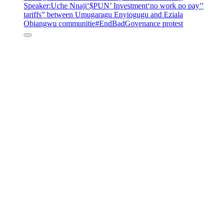
Speaker
:Uche Nnaji
‘$PUN’ Investment
‘no work no pay’
’
tariffs
” between Umugaragu Enyiogugu and Eziala
Obiangwu communitie
#EndBadGovenance protest