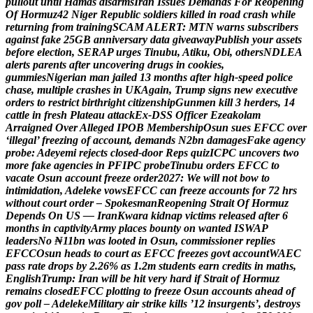
p
u
l
l
o
u
t
u
n
t
i
l
H
a
m
a
s
d
i
s
a
r
m
s
I
r
a
n
I
s
s
u
e
s
D
e
m
a
n
d
s
F
o
r
R
e
o
p
e
n
i
n
g
O
f
H
o
r
m
u
z
4
2
N
i
g
e
r
R
e
p
u
b
l
i
c
s
o
l
d
i
e
r
s
k
i
l
l
e
d
i
n
r
o
a
d
c
r
a
s
h
w
h
i
l
e
r
e
t
u
r
n
i
n
g
f
r
o
m
t
r
a
i
n
i
n
g
S
C
A
M
A
L
E
R
T
:
M
T
N
w
a
r
n
s
s
u
b
s
c
r
i
b
e
r
s
a
g
a
i
n
s
t
f
a
k
e
2
5
G
B
a
n
n
i
v
e
r
s
a
r
y
d
a
t
a
g
i
v
e
a
w
a
y
P
u
b
l
i
s
h
y
o
u
r
a
s
s
e
t
s
b
e
f
o
r
e
e
l
e
c
t
i
o
n
,
S
E
R
A
P
u
r
g
e
s
T
i
n
u
b
u
,
A
t
i
k
u
,
O
b
i
,
o
t
h
e
r
s
N
D
L
E
A
a
l
e
r
t
s
p
a
r
e
n
t
s
a
f
t
e
r
u
n
c
o
v
e
r
i
n
g
d
r
u
g
s
i
n
c
o
o
k
i
e
s
,
g
u
m
m
i
e
s
N
i
g
e
r
i
a
n
m
a
n
j
a
i
l
e
d
1
3
m
o
n
t
h
s
a
f
t
e
r
h
i
g
h
-
s
p
e
e
d
p
o
l
i
c
e
c
h
a
s
e
,
m
u
l
t
i
p
l
e
c
r
a
s
h
e
s
i
n
U
K
A
g
a
i
n
,
T
r
u
m
p
s
i
g
n
s
n
e
w
e
x
e
c
u
t
i
v
e
o
r
d
e
r
s
t
o
r
e
s
t
r
i
c
t
b
i
r
t
h
r
i
g
h
t
c
i
t
i
z
e
n
s
h
i
p
G
u
n
m
e
n
k
i
l
l
3
h
e
r
d
e
r
s
,
1
4
c
a
t
t
l
e
i
n
f
r
e
s
h
P
l
a
t
e
a
u
a
t
t
a
c
k
E
x
-
D
S
S
O
f
f
i
c
e
r
E
z
e
a
k
o
l
a
m
A
r
r
a
i
g
n
e
d
O
v
e
r
A
l
l
e
g
e
d
I
P
O
B
M
e
m
b
e
r
s
h
i
p
O
s
u
n
s
u
e
s
E
F
C
C
o
v
e
r
‘
i
l
l
e
g
a
l
’
f
r
e
e
z
i
n
g
o
f
a
c
c
o
u
n
t
,
d
e
m
a
n
d
s
N
2
b
n
d
a
m
a
g
e
s
F
a
k
e
a
g
e
n
c
y
p
r
o
b
e
:
A
d
e
y
e
m
i
r
e
j
e
c
t
s
c
l
o
s
e
d
-
d
o
o
r
R
e
p
s
q
u
i
z
I
C
P
C
u
n
c
o
v
e
r
s
t
w
o
m
o
r
e
f
a
k
e
a
g
e
n
c
i
e
s
i
n
P
F
I
P
C
p
r
o
b
e
T
i
n
u
b
u
o
r
d
e
r
s
E
F
C
C
t
o
v
a
c
a
t
e
O
s
u
n
a
c
c
o
u
n
t
f
r
e
e
z
e
o
r
d
e
r
2
0
2
7
:
W
e
w
i
l
l
n
o
t
b
o
w
t
o
i
n
t
i
m
i
d
a
t
i
o
n
,
A
d
e
l
e
k
e
v
o
w
s
E
F
C
C
c
a
n
f
r
e
e
z
e
a
c
c
o
u
n
t
s
f
o
r
7
2
h
r
s
w
i
t
h
o
u
t
c
o
u
r
t
o
r
d
e
r
–
S
p
o
k
e
s
m
a
n
R
e
o
p
e
n
i
n
g
S
t
r
a
i
t
O
f
H
o
r
m
u
z
D
e
p
e
n
d
s
O
n
U
S
—
I
r
a
n
K
w
a
r
a
k
i
d
n
a
p
v
i
c
t
i
m
s
r
e
l
e
a
s
e
d
a
f
t
e
r
6
m
o
n
t
h
s
i
n
c
a
p
t
i
v
i
t
y
A
r
m
y
p
l
a
c
e
s
b
o
u
n
t
y
o
n
w
a
n
t
e
d
I
S
W
A
P
l
e
a
d
e
r
s
N
o
₦
1
1
b
n
w
a
s
l
o
o
t
e
d
i
n
O
s
u
n
,
c
o
m
m
i
s
s
i
o
n
e
r
r
e
p
l
i
e
s
E
F
C
C
O
s
u
n
h
e
a
d
s
t
o
c
o
u
r
t
a
s
E
F
C
C
f
r
e
e
z
e
s
g
o
v
t
a
c
c
o
u
n
t
W
A
E
C
p
a
s
s
r
a
t
e
d
r
o
p
s
b
y
2
.
2
6
%
a
s
1
.
2
m
s
t
u
d
e
n
t
s
e
a
r
n
c
r
e
d
i
t
s
i
n
m
a
t
h
s
,
E
n
g
l
i
s
h
T
r
u
m
p
:
I
r
a
n
w
i
l
l
b
e
h
i
t
v
e
r
y
h
a
r
d
i
f
S
t
r
a
i
t
o
f
H
o
r
m
u
z
r
e
m
a
i
n
s
c
l
o
s
e
d
E
F
C
C
p
l
o
t
t
i
n
g
t
o
f
r
e
e
z
e
O
s
u
n
a
c
c
o
u
n
t
s
a
h
e
a
d
o
f
g
o
v
p
o
l
l
–
A
d
e
l
e
k
e
M
i
l
i
t
a
r
y
a
i
r
s
t
r
i
k
e
k
i
l
l
s
’
1
2
i
n
s
u
r
g
e
n
t
s
’
,
d
e
s
t
r
o
y
s