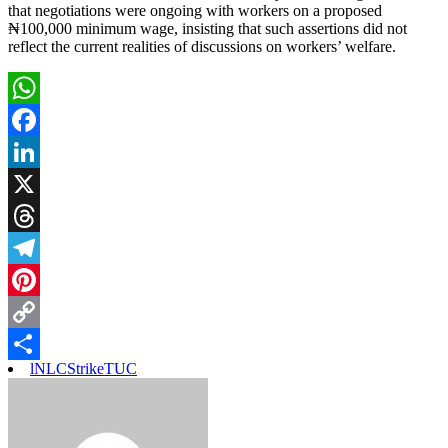
that negotiations were ongoing with workers on a proposed
₦100,000 minimum wage, insisting that such assertions did not
reflect the current realities of discussions on workers’ welfare.
WhatsApp
Facebook
LinkedIn
X
Threads
Telegram
Pinterest
Copy
l
NLC
Strike
TUC
Link
Share