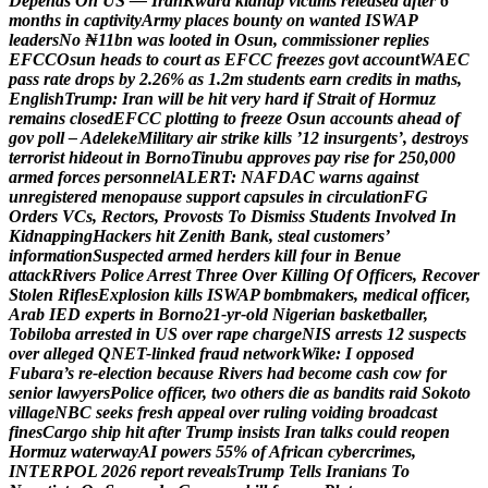
D
e
p
e
n
d
s
O
n
U
S
—
I
r
a
n
K
w
a
r
a
k
i
d
n
a
p
v
i
c
t
i
m
s
r
e
l
e
a
s
e
d
a
f
t
e
r
6
m
o
n
t
h
s
i
n
c
a
p
t
i
v
i
t
y
A
r
m
y
p
l
a
c
e
s
b
o
u
n
t
y
o
n
w
a
n
t
e
d
I
S
W
A
P
l
e
a
d
e
r
s
N
o
₦
1
1
b
n
w
a
s
l
o
o
t
e
d
i
n
O
s
u
n
,
c
o
m
m
i
s
s
i
o
n
e
r
r
e
p
l
i
e
s
E
F
C
C
O
s
u
n
h
e
a
d
s
t
o
c
o
u
r
t
a
s
E
F
C
C
f
r
e
e
z
e
s
g
o
v
t
a
c
c
o
u
n
t
W
A
E
C
p
a
s
s
r
a
t
e
d
r
o
p
s
b
y
2
.
2
6
%
a
s
1
.
2
m
s
t
u
d
e
n
t
s
e
a
r
n
c
r
e
d
i
t
s
i
n
m
a
t
h
s
,
E
n
g
l
i
s
h
T
r
u
m
p
:
I
r
a
n
w
i
l
l
b
e
h
i
t
v
e
r
y
h
a
r
d
i
f
S
t
r
a
i
t
o
f
H
o
r
m
u
z
r
e
m
a
i
n
s
c
l
o
s
e
d
E
F
C
C
p
l
o
t
t
i
n
g
t
o
f
r
e
e
z
e
O
s
u
n
a
c
c
o
u
n
t
s
a
h
e
a
d
o
f
g
o
v
p
o
l
l
–
A
d
e
l
e
k
e
M
i
l
i
t
a
r
y
a
i
r
s
t
r
i
k
e
k
i
l
l
s
’
1
2
i
n
s
u
r
g
e
n
t
s
’
,
d
e
s
t
r
o
y
s
t
e
r
r
o
r
i
s
t
h
i
d
e
o
u
t
i
n
B
o
r
n
o
T
i
n
u
b
u
a
p
p
r
o
v
e
s
p
a
y
r
i
s
e
f
o
r
2
5
0
,
0
0
0
a
r
m
e
d
f
o
r
c
e
s
p
e
r
s
o
n
n
e
l
A
L
E
R
T
:
N
A
F
D
A
C
w
a
r
n
s
a
g
a
i
n
s
t
u
n
r
e
g
i
s
t
e
r
e
d
m
e
n
o
p
a
u
s
e
s
u
p
p
o
r
t
c
a
p
s
u
l
e
s
i
n
c
i
r
c
u
l
a
t
i
o
n
F
G
O
r
d
e
r
s
V
C
s
,
R
e
c
t
o
r
s
,
P
r
o
v
o
s
t
s
T
o
D
i
s
m
i
s
s
S
t
u
d
e
n
t
s
I
n
v
o
l
v
e
d
I
n
K
i
d
n
a
p
p
i
n
g
H
a
c
k
e
r
s
h
i
t
Z
e
n
i
t
h
B
a
n
k
,
s
t
e
a
l
c
u
s
t
o
m
e
r
s
’
i
n
f
o
r
m
a
t
i
o
n
S
u
s
p
e
c
t
e
d
a
r
m
e
d
h
e
r
d
e
r
s
k
i
l
l
f
o
u
r
i
n
B
e
n
u
e
a
t
t
a
c
k
R
i
v
e
r
s
P
o
l
i
c
e
A
r
r
e
s
t
T
h
r
e
e
O
v
e
r
K
i
l
l
i
n
g
O
f
O
f
f
i
c
e
r
s
,
R
e
c
o
v
e
r
S
t
o
l
e
n
R
i
f
l
e
s
E
x
p
l
o
s
i
o
n
k
i
l
l
s
I
S
W
A
P
b
o
m
b
m
a
k
e
r
s
,
m
e
d
i
c
a
l
o
f
f
i
c
e
r
,
A
r
a
b
I
E
D
e
x
p
e
r
t
s
i
n
B
o
r
n
o
2
1
-
y
r
-
o
l
d
N
i
g
e
r
i
a
n
b
a
s
k
e
t
b
a
l
l
e
r
,
T
o
b
i
l
o
b
a
a
r
r
e
s
t
e
d
i
n
U
S
o
v
e
r
r
a
p
e
c
h
a
r
g
e
N
I
S
a
r
r
e
s
t
s
1
2
s
u
s
p
e
c
t
s
o
v
e
r
a
l
l
e
g
e
d
Q
N
E
T
-
l
i
n
k
e
d
f
r
a
u
d
n
e
t
w
o
r
k
W
i
k
e
:
I
o
p
p
o
s
e
d
F
u
b
a
r
a
’
s
r
e
-
e
l
e
c
t
i
o
n
b
e
c
a
u
s
e
R
i
v
e
r
s
h
a
d
b
e
c
o
m
e
c
a
s
h
c
o
w
f
o
r
s
e
n
i
o
r
l
a
w
y
e
r
s
P
o
l
i
c
e
o
f
f
i
c
e
r
,
t
w
o
o
t
h
e
r
s
d
i
e
a
s
b
a
n
d
i
t
s
r
a
i
d
S
o
k
o
t
o
v
i
l
l
a
g
e
N
B
C
s
e
e
k
s
f
r
e
s
h
a
p
p
e
a
l
o
v
e
r
r
u
l
i
n
g
v
o
i
d
i
n
g
b
r
o
a
d
c
a
s
t
f
i
n
e
s
C
a
r
g
o
s
h
i
p
h
i
t
a
f
t
e
r
T
r
u
m
p
i
n
s
i
s
t
s
I
r
a
n
t
a
l
k
s
c
o
u
l
d
r
e
o
p
e
n
H
o
r
m
u
z
w
a
t
e
r
w
a
y
A
I
p
o
w
e
r
s
5
5
%
o
f
A
f
r
i
c
a
n
c
y
b
e
r
c
r
i
m
e
s
,
I
N
T
E
R
P
O
L
2
0
2
6
r
e
p
o
r
t
r
e
v
e
a
l
s
T
r
u
m
p
T
e
l
l
s
I
r
a
n
i
a
n
s
T
o