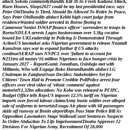
a
t
t
a
c
k
S
o
k
o
t
o
c
o
m
m
u
n
i
t
y
B
a
n
d
i
t
s
K
i
l
l
3
0
I
n
F
r
e
s
h
K
a
d
u
n
a
A
t
t
a
c
k
,
B
u
r
n
H
o
u
s
e
s
,
S
h
o
p
s
2
0
2
7
c
o
u
l
d
b
e
m
y
l
a
s
t
p
r
e
s
i
d
e
n
t
i
a
l
r
a
c
e
,
s
a
y
s
P
e
t
e
r
O
b
i
T
i
n
u
b
u
I
s
T
i
r
e
d
,
S
h
o
u
l
d
B
e
A
l
l
o
w
e
d
T
o
R
e
t
i
r
e
I
n
P
e
a
c
e
,
S
a
y
s
P
e
t
e
r
O
b
i
B
a
n
d
i
t
s
a
b
d
u
c
t
K
e
b
b
i
h
i
g
h
c
o
u
r
t
j
u
d
g
e
f
r
o
m
r
e
s
i
d
e
n
c
e
W
a
n
t
e
d
s
o
l
d
i
e
r
a
r
r
e
s
t
e
d
i
n
B
o
r
n
o
f
l
e
e
i
n
g
t
o
C
a
m
e
r
o
o
n
‘
S
e
n
i
o
r
I
S
W
A
P
f
i
n
a
n
c
e
o
f
f
i
c
e
r
’
s
u
r
r
e
n
d
e
r
s
t
o
t
r
o
o
p
s
i
n
B
o
r
n
o
N
D
L
E
A
a
r
r
e
s
t
s
L
a
g
o
s
b
u
s
i
n
e
s
s
m
a
n
o
v
e
r
3
.
3
k
g
c
o
c
a
i
n
e
b
o
u
n
d
f
o
r
U
K
L
e
a
d
e
r
s
h
i
p
i
n
P
o
l
i
c
i
n
g
I
s
D
e
m
o
n
s
t
r
a
t
e
d
T
h
r
o
u
g
h
A
c
t
i
o
n
U
S
l
a
w
m
a
k
e
r
a
s
k
s
N
i
g
e
r
i
a
n
g
o
v
e
r
n
m
e
n
t
t
o
r
e
l
e
a
s
e
N
n
a
m
d
i
K
a
n
u
I
r
a
n
s
a
y
s
w
a
r
t
o
e
x
p
a
n
d
f
u
r
t
h
e
r
i
f
U
S
a
t
t
a
c
k
s
c
o
n
t
i
n
u
e
S
E
R
A
P
s
u
e
s
N
N
P
C
L
o
v
e
r
‘
f
a
i
l
u
r
e
t
o
a
c
c
o
u
n
t
f
o
r
₦
2
1
1
t
r
n
o
i
l
m
o
n
e
y
’
1
6
m
i
l
l
i
o
n
N
i
g
e
r
i
a
n
s
t
o
f
a
c
e
h
u
n
g
e
r
c
r
i
s
i
s
b
y
J
a
n
u
a
r
y
2
0
2
7
–
R
e
p
o
r
t
G
u
m
i
:
J
o
n
a
t
h
a
n
,
O
s
i
n
b
a
j
o
m
e
t
w
i
t
h
M
i
l
i
t
a
n
t
s
,
W
h
o
w
i
l
l
E
n
g
a
g
e
B
o
k
o
H
a
r
a
m
B
a
n
d
i
t
s
a
b
d
u
c
t
L
G
C
h
a
i
r
m
a
n
i
n
Z
a
m
f
a
r
a
O
s
u
n
D
e
c
i
d
e
s
:
S
t
a
k
e
h
o
l
d
e
r
s
S
e
t
f
o
r
C
i
t
i
z
e
n
s
’
T
o
w
n
H
a
l
l
t
o
P
r
o
m
o
t
e
C
r
e
d
i
b
l
e
P
o
l
l
P
o
l
i
c
e
a
r
r
e
s
t
f
o
u
r
o
f
f
i
c
e
r
s
o
v
e
r
v
i
r
a
l
v
i
d
e
o
o
f
‘
e
t
h
n
i
c
c
o
m
m
e
n
t
’
a
g
a
i
n
s
t
m
o
t
o
r
i
s
t
N
1
.
3
2
b
n
a
l
l
o
c
a
t
i
o
n
:
N
o
K
o
b
o
w
a
s
r
e
l
e
a
s
e
d
t
o
P
F
I
P
C
,
B
u
d
g
e
t
O
f
f
i
c
e
t
e
l
l
s
R
e
p
s
U
S
i
m
p
o
s
e
s
1
2
.
5
%
t
a
r
i
f
f
o
n
N
i
g
e
r
i
a
n
i
m
p
o
r
t
s
o
v
e
r
f
o
r
c
e
d
l
a
b
o
u
r
c
l
a
i
m
s
A
r
m
y
h
u
n
t
s
s
o
l
d
i
e
r
o
v
e
r
a
l
l
e
g
e
d
s
a
l
e
o
f
u
n
i
f
o
r
m
s
t
o
t
e
r
r
o
r
i
s
t
s
E
n
u
g
u
A
i
r
p
l
a
n
e
w
i
t
h
6
8
p
a
s
s
e
n
g
e
r
s
s
k
i
d
s
o
f
f
r
u
n
w
a
y
a
t
B
e
n
i
n
a
i
r
p
o
r
t
R
e
p
s
P
a
s
s
S
t
a
t
e
P
o
l
i
c
e
B
i
l
l
A
s
O
p
p
o
s
i
t
i
o
n
L
a
w
m
a
k
e
r
s
S
t
a
g
e
W
a
l
k
o
u
t
C
o
u
r
t
S
e
n
t
e
n
c
e
s
S
u
s
p
e
c
t
s
I
n
O
r
i
i
r
e
A
b
d
u
c
t
i
o
n
T
o
L
i
f
e
I
m
p
r
i
s
o
n
m
e
n
t
T
i
n
u
b
u
A
p
p
r
o
v
e
s
1
2
D
i
v
i
s
i
o
n
s
F
o
r
N
i
g
e
r
i
a
n
A
r
m
y
,
R
e
c
r
u
i
t
m
e
n
t
O
f
2
8
,
0
0
0