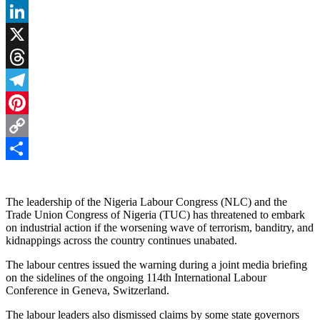
Facebook
LinkedIn
X
Threads
Telegram
Pinterest
Copy
Link
Share
The leadership of the Nigeria Labour Congress (NLC) and the
Trade Union Congress of Nigeria (TUC) has threatened to embark
on industrial action if the worsening wave of terrorism, banditry, and
kidnappings across the country continues unabated.
The labour centres issued the warning during a joint media briefing
on the sidelines of the ongoing 114th International Labour
Conference in Geneva, Switzerland.
The labour leaders also dismissed claims by some state governors