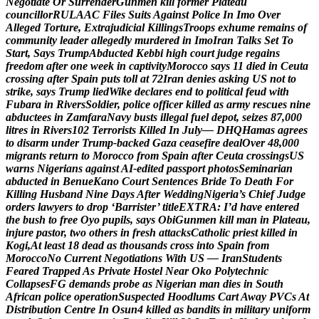
N
e
g
o
t
i
a
t
e
O
r
S
u
r
r
e
n
d
e
r
G
u
n
m
e
n
k
i
l
l
f
o
r
m
e
r
P
l
a
t
e
a
u
c
o
u
n
c
i
l
l
o
r
R
U
L
A
A
C
F
i
l
e
s
S
u
i
t
s
A
g
a
i
n
s
t
P
o
l
i
c
e
I
n
I
m
o
O
v
e
r
A
l
l
e
g
e
d
T
o
r
t
u
r
e
,
E
x
t
r
a
j
u
d
i
c
i
a
l
K
i
l
l
i
n
g
s
T
r
o
o
p
s
e
x
h
u
m
e
r
e
m
a
i
n
s
o
f
c
o
m
m
u
n
i
t
y
l
e
a
d
e
r
a
l
l
e
g
e
d
l
y
m
u
r
d
e
r
e
d
i
n
I
m
o
I
r
a
n
T
a
l
k
s
S
e
t
T
o
S
t
a
r
t
,
S
a
y
s
T
r
u
m
p
A
b
d
u
c
t
e
d
K
e
b
b
i
h
i
g
h
c
o
u
r
t
j
u
d
g
e
r
e
g
a
i
n
s
f
r
e
e
d
o
m
a
f
t
e
r
o
n
e
w
e
e
k
i
n
c
a
p
t
i
v
i
t
y
M
o
r
o
c
c
o
s
a
y
s
1
1
d
i
e
d
i
n
C
e
u
t
a
c
r
o
s
s
i
n
g
a
f
t
e
r
S
p
a
i
n
p
u
t
s
t
o
l
l
a
t
7
2
I
r
a
n
d
e
n
i
e
s
a
s
k
i
n
g
U
S
n
o
t
t
o
s
t
r
i
k
e
,
s
a
y
s
T
r
u
m
p
l
i
e
d
W
i
k
e
d
e
c
l
a
r
e
s
e
n
d
t
o
p
o
l
i
t
i
c
a
l
f
e
u
d
w
i
t
h
F
u
b
a
r
a
i
n
R
i
v
e
r
s
S
o
l
d
i
e
r
,
p
o
l
i
c
e
o
f
f
i
c
e
r
k
i
l
l
e
d
a
s
a
r
m
y
r
e
s
c
u
e
s
n
i
n
e
a
b
d
u
c
t
e
e
s
i
n
Z
a
m
f
a
r
a
N
a
v
y
b
u
s
t
s
i
l
l
e
g
a
l
f
u
e
l
d
e
p
o
t
,
s
e
i
z
e
s
8
7
,
0
0
0
l
i
t
r
e
s
i
n
R
i
v
e
r
s
1
0
2
T
e
r
r
o
r
i
s
t
s
K
i
l
l
e
d
I
n
J
u
l
y
—
D
H
Q
H
a
m
a
s
a
g
r
e
e
s
t
o
d
i
s
a
r
m
u
n
d
e
r
T
r
u
m
p
-
b
a
c
k
e
d
G
a
z
a
c
e
a
s
e
f
i
r
e
d
e
a
l
O
v
e
r
4
8
,
0
0
0
m
i
g
r
a
n
t
s
r
e
t
u
r
n
t
o
M
o
r
o
c
c
o
f
r
o
m
S
p
a
i
n
a
f
t
e
r
C
e
u
t
a
c
r
o
s
s
i
n
g
s
U
S
w
a
r
n
s
N
i
g
e
r
i
a
n
s
a
g
a
i
n
s
t
A
I
-
e
d
i
t
e
d
p
a
s
s
p
o
r
t
p
h
o
t
o
s
S
e
m
i
n
a
r
i
a
n
a
b
d
u
c
t
e
d
i
n
B
e
n
u
e
K
a
n
o
C
o
u
r
t
S
e
n
t
e
n
c
e
s
B
r
i
d
e
T
o
D
e
a
t
h
F
o
r
K
i
l
l
i
n
g
H
u
s
b
a
n
d
N
i
n
e
D
a
y
s
A
f
t
e
r
W
e
d
d
i
n
g
N
i
g
e
r
i
a
’
s
C
h
i
e
f
J
u
d
g
e
o
r
d
e
r
s
l
a
w
y
e
r
s
t
o
d
r
o
p
‘
B
a
r
r
i
s
t
e
r
’
t
i
t
l
e
E
X
T
R
A
:
I
’
d
h
a
v
e
e
n
t
e
r
e
d
t
h
e
b
u
s
h
t
o
f
r
e
e
O
y
o
p
u
p
i
l
s
,
s
a
y
s
O
b
i
G
u
n
m
e
n
k
i
l
l
m
a
n
i
n
P
l
a
t
e
a
u
,
i
n
j
u
r
e
p
a
s
t
o
r
,
t
w
o
o
t
h
e
r
s
i
n
f
r
e
s
h
a
t
t
a
c
k
s
C
a
t
h
o
l
i
c
p
r
i
e
s
t
k
i
l
l
e
d
i
n
K
o
g
i
,
A
t
l
e
a
s
t
1
8
d
e
a
d
a
s
t
h
o
u
s
a
n
d
s
c
r
o
s
s
i
n
t
o
S
p
a
i
n
f
r
o
m
M
o
r
o
c
c
o
N
o
C
u
r
r
e
n
t
N
e
g
o
t
i
a
t
i
o
n
s
W
i
t
h
U
S
—
I
r
a
n
S
t
u
d
e
n
t
s
F
e
a
r
e
d
T
r
a
p
p
e
d
A
s
P
r
i
v
a
t
e
H
o
s
t
e
l
N
e
a
r
O
k
o
P
o
l
y
t
e
c
h
n
i
c
C
o
l
l
a
p
s
e
s
F
G
d
e
m
a
n
d
s
p
r
o
b
e
a
s
N
i
g
e
r
i
a
n
m
a
n
d
i
e
s
i
n
S
o
u
t
h
A
f
r
i
c
a
n
p
o
l
i
c
e
o
p
e
r
a
t
i
o
n
S
u
s
p
e
c
t
e
d
H
o
o
d
l
u
m
s
C
a
r
t
A
w
a
y
P
V
C
s
A
t
D
i
s
t
r
i
b
u
t
i
o
n
C
e
n
t
r
e
I
n
O
s
u
n
4
k
i
l
l
e
d
a
s
b
a
n
d
i
t
s
i
n
m
i
l
i
t
a
r
y
u
n
i
f
o
r
m