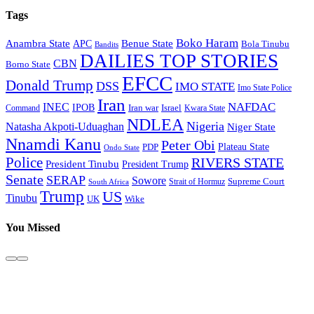
Tags
Boko Haram
Anambra State
Benue State
APC
Bola Tinubu
Bandits
DAILIES TOP STORIES
CBN
Borno State
EFCC
Donald Trump
DSS
IMO STATE
Imo State Police
Iran
NAFDAC
INEC
IPOB
Iran war
Israel
Command
Kwara State
NDLEA
Nigeria
Natasha Akpoti-Uduaghan
Niger State
Nnamdi Kanu
Peter Obi
Plateau State
PDP
Ondo State
Police
RIVERS STATE
President Tinubu
President Trump
Senate
SERAP
Sowore
Strait of Hormuz
Supreme Court
South Africa
Trump
US
Tinubu
Wike
UK
You Missed