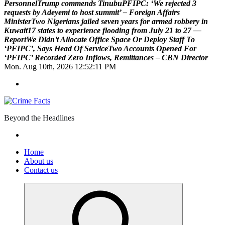
P
e
r
s
o
n
n
e
l
T
r
u
m
p
c
o
m
m
e
n
d
s
T
i
n
u
b
u
P
F
I
P
C
:
‘
W
e
r
e
j
e
c
t
e
d
3
r
e
q
u
e
s
t
s
b
y
A
d
e
y
e
m
i
t
o
h
o
s
t
s
u
m
m
i
t
’
–
F
o
r
e
i
g
n
A
f
f
a
i
r
s
M
i
n
i
s
t
e
r
T
w
o
N
i
g
e
r
i
a
n
s
j
a
i
l
e
d
s
e
v
e
n
y
e
a
r
s
f
o
r
a
r
m
e
d
r
o
b
b
e
r
y
i
n
K
u
w
a
i
t
1
7
s
t
a
t
e
s
t
o
e
x
p
e
r
i
e
n
c
e
f
l
o
o
d
i
n
g
f
r
o
m
J
u
l
y
2
1
t
o
2
7
—
R
e
p
o
r
t
W
e
D
i
d
n
’
t
A
l
l
o
c
a
t
e
O
f
f
i
c
e
S
p
a
c
e
O
r
D
e
p
l
o
y
S
t
a
f
f
T
o
‘
P
F
I
P
C
’
,
S
a
y
s
H
e
a
d
O
f
S
e
r
v
i
c
e
T
w
o
A
c
c
o
u
n
t
s
O
p
e
n
e
d
F
o
r
‘
P
F
I
P
C
’
R
e
c
o
r
d
e
d
Z
e
r
o
I
n
f
l
o
w
s
,
R
e
m
i
t
t
a
n
c
e
s
–
C
B
N
D
i
r
e
c
t
o
r
Mon. Aug 10th, 2026
12:52:12 PM
Beyond the Headlines
Home
About us
Contact us