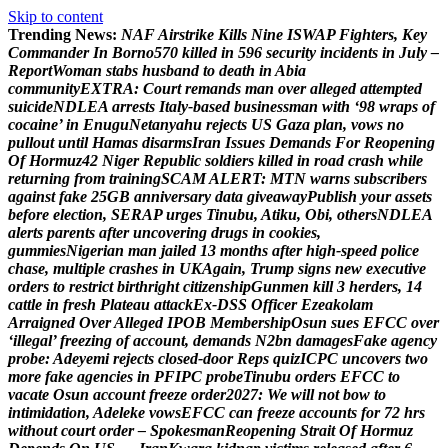
Skip to content
Trending News:
N
A
F
A
i
r
s
t
r
i
k
e
K
i
l
l
s
N
i
n
e
I
S
W
A
P
F
i
g
h
t
e
r
s
,
K
e
y
C
o
m
m
a
n
d
e
r
I
n
B
o
r
n
o
5
7
0
k
i
l
l
e
d
i
n
5
9
6
s
e
c
u
r
i
t
y
i
n
c
i
d
e
n
t
s
i
n
J
u
l
y
–
R
e
p
o
r
t
W
o
m
a
n
s
t
a
b
s
h
u
s
b
a
n
d
t
o
d
e
a
t
h
i
n
A
b
i
a
c
o
m
m
u
n
i
t
y
E
X
T
R
A
:
C
o
u
r
t
r
e
m
a
n
d
s
m
a
n
o
v
e
r
a
l
l
e
g
e
d
a
t
t
e
m
p
t
e
d
s
u
i
c
i
d
e
N
D
L
E
A
a
r
r
e
s
t
s
I
t
a
l
y
-
b
a
s
e
d
b
u
s
i
n
e
s
s
m
a
n
w
i
t
h
‘
9
8
w
r
a
p
s
o
f
c
o
c
a
i
n
e
’
i
n
E
n
u
g
u
N
e
t
a
n
y
a
h
u
r
e
j
e
c
t
s
U
S
G
a
z
a
p
l
a
n
,
v
o
w
s
n
o
p
u
l
l
o
u
t
u
n
t
i
l
H
a
m
a
s
d
i
s
a
r
m
s
I
r
a
n
I
s
s
u
e
s
D
e
m
a
n
d
s
F
o
r
R
e
o
p
e
n
i
n
g
O
f
H
o
r
m
u
z
4
2
N
i
g
e
r
R
e
p
u
b
l
i
c
s
o
l
d
i
e
r
s
k
i
l
l
e
d
i
n
r
o
a
d
c
r
a
s
h
w
h
i
l
e
r
e
t
u
r
n
i
n
g
f
r
o
m
t
r
a
i
n
i
n
g
S
C
A
M
A
L
E
R
T
:
M
T
N
w
a
r
n
s
s
u
b
s
c
r
i
b
e
r
s
a
g
a
i
n
s
t
f
a
k
e
2
5
G
B
a
n
n
i
v
e
r
s
a
r
y
d
a
t
a
g
i
v
e
a
w
a
y
P
u
b
l
i
s
h
y
o
u
r
a
s
s
e
t
s
b
e
f
o
r
e
e
l
e
c
t
i
o
n
,
S
E
R
A
P
u
r
g
e
s
T
i
n
u
b
u
,
A
t
i
k
u
,
O
b
i
,
o
t
h
e
r
s
N
D
L
E
A
a
l
e
r
t
s
p
a
r
e
n
t
s
a
f
t
e
r
u
n
c
o
v
e
r
i
n
g
d
r
u
g
s
i
n
c
o
o
k
i
e
s
,
g
u
m
m
i
e
s
N
i
g
e
r
i
a
n
m
a
n
j
a
i
l
e
d
1
3
m
o
n
t
h
s
a
f
t
e
r
h
i
g
h
-
s
p
e
e
d
p
o
l
i
c
e
c
h
a
s
e
,
m
u
l
t
i
p
l
e
c
r
a
s
h
e
s
i
n
U
K
A
g
a
i
n
,
T
r
u
m
p
s
i
g
n
s
n
e
w
e
x
e
c
u
t
i
v
e
o
r
d
e
r
s
t
o
r
e
s
t
r
i
c
t
b
i
r
t
h
r
i
g
h
t
c
i
t
i
z
e
n
s
h
i
p
G
u
n
m
e
n
k
i
l
l
3
h
e
r
d
e
r
s
,
1
4
c
a
t
t
l
e
i
n
f
r
e
s
h
P
l
a
t
e
a
u
a
t
t
a
c
k
E
x
-
D
S
S
O
f
f
i
c
e
r
E
z
e
a
k
o
l
a
m
A
r
r
a
i
g
n
e
d
O
v
e
r
A
l
l
e
g
e
d
I
P
O
B
M
e
m
b
e
r
s
h
i
p
O
s
u
n
s
u
e
s
E
F
C
C
o
v
e
r
‘
i
l
l
e
g
a
l
’
f
r
e
e
z
i
n
g
o
f
a
c
c
o
u
n
t
,
d
e
m
a
n
d
s
N
2
b
n
d
a
m
a
g
e
s
F
a
k
e
a
g
e
n
c
y
p
r
o
b
e
:
A
d
e
y
e
m
i
r
e
j
e
c
t
s
c
l
o
s
e
d
-
d
o
o
r
R
e
p
s
q
u
i
z
I
C
P
C
u
n
c
o
v
e
r
s
t
w
o
m
o
r
e
f
a
k
e
a
g
e
n
c
i
e
s
i
n
P
F
I
P
C
p
r
o
b
e
T
i
n
u
b
u
o
r
d
e
r
s
E
F
C
C
t
o
v
a
c
a
t
e
O
s
u
n
a
c
c
o
u
n
t
f
r
e
e
z
e
o
r
d
e
r
2
0
2
7
:
W
e
w
i
l
l
n
o
t
b
o
w
t
o
i
n
t
i
m
i
d
a
t
i
o
n
,
A
d
e
l
e
k
e
v
o
w
s
E
F
C
C
c
a
n
f
r
e
e
z
e
a
c
c
o
u
n
t
s
f
o
r
7
2
h
r
s
w
i
t
h
o
u
t
c
o
u
r
t
o
r
d
e
r
–
S
p
o
k
e
s
m
a
n
R
e
o
p
e
n
i
n
g
S
t
r
a
i
t
O
f
H
o
r
m
u
z