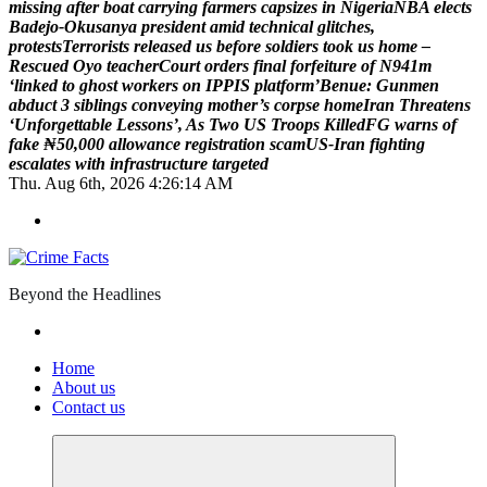
m
i
s
s
i
n
g
a
f
t
e
r
b
o
a
t
c
a
r
r
y
i
n
g
f
a
r
m
e
r
s
c
a
p
s
i
z
e
s
i
n
N
i
g
e
r
i
a
N
B
A
e
l
e
c
t
s
B
a
d
e
j
o
-
O
k
u
s
a
n
y
a
p
r
e
s
i
d
e
n
t
a
m
i
d
t
e
c
h
n
i
c
a
l
g
l
i
t
c
h
e
s
,
p
r
o
t
e
s
t
s
T
e
r
r
o
r
i
s
t
s
r
e
l
e
a
s
e
d
u
s
b
e
f
o
r
e
s
o
l
d
i
e
r
s
t
o
o
k
u
s
h
o
m
e
–
R
e
s
c
u
e
d
O
y
o
t
e
a
c
h
e
r
C
o
u
r
t
o
r
d
e
r
s
f
i
n
a
l
f
o
r
f
e
i
t
u
r
e
o
f
N
9
4
1
m
‘
l
i
n
k
e
d
t
o
g
h
o
s
t
w
o
r
k
e
r
s
o
n
I
P
P
I
S
p
l
a
t
f
o
r
m
’
B
e
n
u
e
:
G
u
n
m
e
n
a
b
d
u
c
t
3
s
i
b
l
i
n
g
s
c
o
n
v
e
y
i
n
g
m
o
t
h
e
r
’
s
c
o
r
p
s
e
h
o
m
e
I
r
a
n
T
h
r
e
a
t
e
n
s
‘
U
n
f
o
r
g
e
t
t
a
b
l
e
L
e
s
s
o
n
s
’
,
A
s
T
w
o
U
S
T
r
o
o
p
s
K
i
l
l
e
d
F
G
w
a
r
n
s
o
f
f
a
k
e
₦
5
0
,
0
0
0
a
l
l
o
w
a
n
c
e
r
e
g
i
s
t
r
a
t
i
o
n
s
c
a
m
U
S
-
I
r
a
n
f
i
g
h
t
i
n
g
e
s
c
a
l
a
t
e
s
w
i
t
h
i
n
f
r
a
s
t
r
u
c
t
u
r
e
t
a
r
g
e
t
e
d
Thu. Aug 6th, 2026
4:26:15 AM
Beyond the Headlines
Home
About us
Contact us