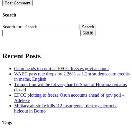
Search
Search for:
Recent Posts
Osun heads to court as EFCC freezes govt account
WAEC pass rate drops by 2.26% as 1.2m students earn credits
in maths, English
Trump: Iran will be hit very hard if Strait of Hormuz remains
closed
EFCC plotting to freeze Osun accounts ahead of gov poll –
Adeleke
Military air strike kills ’12 insurgents’, destroys terrorist
hideout in Borno
Tags