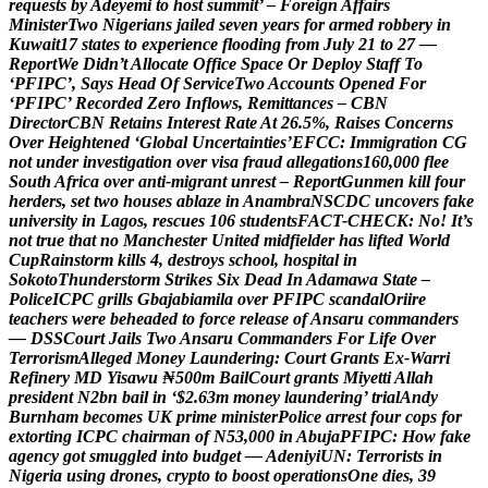
r
e
q
u
e
s
t
s
b
y
A
d
e
y
e
m
i
t
o
h
o
s
t
s
u
m
m
i
t
’
–
F
o
r
e
i
g
n
A
f
f
a
i
r
s
M
i
n
i
s
t
e
r
T
w
o
N
i
g
e
r
i
a
n
s
j
a
i
l
e
d
s
e
v
e
n
y
e
a
r
s
f
o
r
a
r
m
e
d
r
o
b
b
e
r
y
i
n
K
u
w
a
i
t
1
7
s
t
a
t
e
s
t
o
e
x
p
e
r
i
e
n
c
e
f
l
o
o
d
i
n
g
f
r
o
m
J
u
l
y
2
1
t
o
2
7
—
R
e
p
o
r
t
W
e
D
i
d
n
’
t
A
l
l
o
c
a
t
e
O
f
f
i
c
e
S
p
a
c
e
O
r
D
e
p
l
o
y
S
t
a
f
f
T
o
‘
P
F
I
P
C
’
,
S
a
y
s
H
e
a
d
O
f
S
e
r
v
i
c
e
T
w
o
A
c
c
o
u
n
t
s
O
p
e
n
e
d
F
o
r
‘
P
F
I
P
C
’
R
e
c
o
r
d
e
d
Z
e
r
o
I
n
f
l
o
w
s
,
R
e
m
i
t
t
a
n
c
e
s
–
C
B
N
D
i
r
e
c
t
o
r
C
B
N
R
e
t
a
i
n
s
I
n
t
e
r
e
s
t
R
a
t
e
A
t
2
6
.
5
%
,
R
a
i
s
e
s
C
o
n
c
e
r
n
s
O
v
e
r
H
e
i
g
h
t
e
n
e
d
‘
G
l
o
b
a
l
U
n
c
e
r
t
a
i
n
t
i
e
s
’
E
F
C
C
:
I
m
m
i
g
r
a
t
i
o
n
C
G
n
o
t
u
n
d
e
r
i
n
v
e
s
t
i
g
a
t
i
o
n
o
v
e
r
v
i
s
a
f
r
a
u
d
a
l
l
e
g
a
t
i
o
n
s
1
6
0
,
0
0
0
f
l
e
e
S
o
u
t
h
A
f
r
i
c
a
o
v
e
r
a
n
t
i
-
m
i
g
r
a
n
t
u
n
r
e
s
t
–
R
e
p
o
r
t
G
u
n
m
e
n
k
i
l
l
f
o
u
r
h
e
r
d
e
r
s
,
s
e
t
t
w
o
h
o
u
s
e
s
a
b
l
a
z
e
i
n
A
n
a
m
b
r
a
N
S
C
D
C
u
n
c
o
v
e
r
s
f
a
k
e
u
n
i
v
e
r
s
i
t
y
i
n
L
a
g
o
s
,
r
e
s
c
u
e
s
1
0
6
s
t
u
d
e
n
t
s
F
A
C
T
-
C
H
E
C
K
:
N
o
!
I
t
’
s
n
o
t
t
r
u
e
t
h
a
t
n
o
M
a
n
c
h
e
s
t
e
r
U
n
i
t
e
d
m
i
d
f
i
e
l
d
e
r
h
a
s
l
i
f
t
e
d
W
o
r
l
d
C
u
p
R
a
i
n
s
t
o
r
m
k
i
l
l
s
4
,
d
e
s
t
r
o
y
s
s
c
h
o
o
l
,
h
o
s
p
i
t
a
l
i
n
S
o
k
o
t
o
T
h
u
n
d
e
r
s
t
o
r
m
S
t
r
i
k
e
s
S
i
x
D
e
a
d
I
n
A
d
a
m
a
w
a
S
t
a
t
e
–
P
o
l
i
c
e
I
C
P
C
g
r
i
l
l
s
G
b
a
j
a
b
i
a
m
i
l
a
o
v
e
r
P
F
I
P
C
s
c
a
n
d
a
l
O
r
i
i
r
e
t
e
a
c
h
e
r
s
w
e
r
e
b
e
h
e
a
d
e
d
t
o
f
o
r
c
e
r
e
l
e
a
s
e
o
f
A
n
s
a
r
u
c
o
m
m
a
n
d
e
r
s
—
D
S
S
C
o
u
r
t
J
a
i
l
s
T
w
o
A
n
s
a
r
u
C
o
m
m
a
n
d
e
r
s
F
o
r
L
i
f
e
O
v
e
r
T
e
r
r
o
r
i
s
m
A
l
l
e
g
e
d
M
o
n
e
y
L
a
u
n
d
e
r
i
n
g
:
C
o
u
r
t
G
r
a
n
t
s
E
x
-
W
a
r
r
i
R
e
f
i
n
e
r
y
M
D
Y
i
s
a
w
u
₦
5
0
0
m
B
a
i
l
C
o
u
r
t
g
r
a
n
t
s
M
i
y
e
t
t
i
A
l
l
a
h
p
r
e
s
i
d
e
n
t
N
2
b
n
b
a
i
l
i
n
‘
$
2
.
6
3
m
m
o
n
e
y
l
a
u
n
d
e
r
i
n
g
’
t
r
i
a
l
A
n
d
y
B
u
r
n
h
a
m
b
e
c
o
m
e
s
U
K
p
r
i
m
e
m
i
n
i
s
t
e
r
P
o
l
i
c
e
a
r
r
e
s
t
f
o
u
r
c
o
p
s
f
o
r
e
x
t
o
r
t
i
n
g
I
C
P
C
c
h
a
i
r
m
a
n
o
f
N
5
3
,
0
0
0
i
n
A
b
u
j
a
P
F
I
P
C
:
H
o
w
f
a
k
e
a
g
e
n
c
y
g
o
t
s
m
u
g
g
l
e
d
i
n
t
o
b
u
d
g
e
t
—
A
d
e
n
i
y
i
U
N
:
T
e
r
r
o
r
i
s
t
s
i
n
N
i
g
e
r
i
a
u
s
i
n
g
d
r
o
n
e
s
,
c
r
y
p
t
o
t
o
b
o
o
s
t
o
p
e
r
a
t
i
o
n
s
O
n
e
d
i
e
s
,
3
9