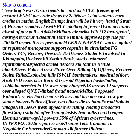
Skip to content
Trending News:
O
s
u
n
h
e
a
d
s
t
o
c
o
u
r
t
a
s
E
F
C
C
f
r
e
e
z
e
s
g
o
v
t
a
c
c
o
u
n
t
W
A
E
C
p
a
s
s
r
a
t
e
d
r
o
p
s
b
y
2
.
2
6
%
a
s
1
.
2
m
s
t
u
d
e
n
t
s
e
a
r
n
c
r
e
d
i
t
s
i
n
m
a
t
h
s
,
E
n
g
l
i
s
h
T
r
u
m
p
:
I
r
a
n
w
i
l
l
b
e
h
i
t
v
e
r
y
h
a
r
d
i
f
S
t
r
a
i
t
o
f
H
o
r
m
u
z
r
e
m
a
i
n
s
c
l
o
s
e
d
E
F
C
C
p
l
o
t
t
i
n
g
t
o
f
r
e
e
z
e
O
s
u
n
a
c
c
o
u
n
t
s
a
h
e
a
d
o
f
g
o
v
p
o
l
l
–
A
d
e
l
e
k
e
M
i
l
i
t
a
r
y
a
i
r
s
t
r
i
k
e
k
i
l
l
s
’
1
2
i
n
s
u
r
g
e
n
t
s
’
,
d
e
s
t
r
o
y
s
t
e
r
r
o
r
i
s
t
h
i
d
e
o
u
t
i
n
B
o
r
n
o
T
i
n
u
b
u
a
p
p
r
o
v
e
s
p
a
y
r
i
s
e
f
o
r
2
5
0
,
0
0
0
a
r
m
e
d
f
o
r
c
e
s
p
e
r
s
o
n
n
e
l
A
L
E
R
T
:
N
A
F
D
A
C
w
a
r
n
s
a
g
a
i
n
s
t
u
n
r
e
g
i
s
t
e
r
e
d
m
e
n
o
p
a
u
s
e
s
u
p
p
o
r
t
c
a
p
s
u
l
e
s
i
n
c
i
r
c
u
l
a
t
i
o
n
F
G
O
r
d
e
r
s
V
C
s
,
R
e
c
t
o
r
s
,
P
r
o
v
o
s
t
s
T
o
D
i
s
m
i
s
s
S
t
u
d
e
n
t
s
I
n
v
o
l
v
e
d
I
n
K
i
d
n
a
p
p
i
n
g
H
a
c
k
e
r
s
h
i
t
Z
e
n
i
t
h
B
a
n
k
,
s
t
e
a
l
c
u
s
t
o
m
e
r
s
’
i
n
f
o
r
m
a
t
i
o
n
S
u
s
p
e
c
t
e
d
a
r
m
e
d
h
e
r
d
e
r
s
k
i
l
l
f
o
u
r
i
n
B
e
n
u
e
a
t
t
a
c
k
R
i
v
e
r
s
P
o
l
i
c
e
A
r
r
e
s
t
T
h
r
e
e
O
v
e
r
K
i
l
l
i
n
g
O
f
O
f
f
i
c
e
r
s
,
R
e
c
o
v
e
r
S
t
o
l
e
n
R
i
f
l
e
s
E
x
p
l
o
s
i
o
n
k
i
l
l
s
I
S
W
A
P
b
o
m
b
m
a
k
e
r
s
,
m
e
d
i
c
a
l
o
f
f
i
c
e
r
,
A
r
a
b
I
E
D
e
x
p
e
r
t
s
i
n
B
o
r
n
o
2
1
-
y
r
-
o
l
d
N
i
g
e
r
i
a
n
b
a
s
k
e
t
b
a
l
l
e
r
,
T
o
b
i
l
o
b
a
a
r
r
e
s
t
e
d
i
n
U
S
o
v
e
r
r
a
p
e
c
h
a
r
g
e
N
I
S
a
r
r
e
s
t
s
1
2
s
u
s
p
e
c
t
s
o
v
e
r
a
l
l
e
g
e
d
Q
N
E
T
-
l
i
n
k
e
d
f
r
a
u
d
n
e
t
w
o
r
k
W
i
k
e
:
I
o
p
p
o
s
e
d
F
u
b
a
r
a
’
s
r
e
-
e
l
e
c
t
i
o
n
b
e
c
a
u
s
e
R
i
v
e
r
s
h
a
d
b
e
c
o
m
e
c
a
s
h
c
o
w
f
o
r
s
e
n
i
o
r
l
a
w
y
e
r
s
P
o
l
i
c
e
o
f
f
i
c
e
r
,
t
w
o
o
t
h
e
r
s
d
i
e
a
s
b
a
n
d
i
t
s
r
a
i
d
S
o
k
o
t
o
v
i
l
l
a
g
e
N
B
C
s
e
e
k
s
f
r
e
s
h
a
p
p
e
a
l
o
v
e
r
r
u
l
i
n
g
v
o
i
d
i
n
g
b
r
o
a
d
c
a
s
t
f
i
n
e
s
C
a
r
g
o
s
h
i
p
h
i
t
a
f
t
e
r
T
r
u
m
p
i
n
s
i
s
t
s
I
r
a
n
t
a
l
k
s
c
o
u
l
d
r
e
o
p
e
n
H
o
r
m
u
z
w
a
t
e
r
w
a
y
A
I
p
o
w
e
r
s
5
5
%
o
f
A
f
r
i
c
a
n
c
y
b
e
r
c
r
i
m
e
s
,
I
N
T
E
R
P
O
L
2
0
2
6
r
e
p
o
r
t
r
e
v
e
a
l
s
T
r
u
m
p
T
e
l
l
s
I
r
a
n
i
a
n
s
T
o
N
e
g
o
t
i
a
t
e
O
r
S
u
r
r
e
n
d
e
r
G
u
n
m
e
n
k
i
l
l
f
o
r
m
e
r
P
l
a
t
e
a
u