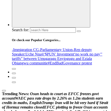
Search for:
Or check our Popular Categories...
-Immigration CG
-Parliamentary Union
-Rep deputy
Speaker
:Uche Nnaji
‘$PUN’ Investment
‘no work no pay’
’
tariffs
” between Umugaragu Enyiogugu and Eziala
Obiangwu communitie
#EndBadGovenance protest
Trending News:
O
s
u
n
h
e
a
d
s
t
o
c
o
u
r
t
a
s
E
F
C
C
f
r
e
e
z
e
s
g
o
v
t
a
c
c
o
u
n
t
W
A
E
C
p
a
s
s
r
a
t
e
d
r
o
p
s
b
y
2
.
2
6
%
a
s
1
.
2
m
s
t
u
d
e
n
t
s
e
a
r
n
c
r
e
d
i
t
s
i
n
m
a
t
h
s
,
E
n
g
l
i
s
h
T
r
u
m
p
:
I
r
a
n
w
i
l
l
b
e
h
i
t
v
e
r
y
h
a
r
d
i
f
S
t
r
a
i
t
o
f
H
o
r
m
u
z
r
e
m
a
i
n
s
c
l
o
s
e
d
E
F
C
C
p
l
o
t
t
i
n
g
t
o
f
r
e
e
z
e
O
s
u
n
a
c
c
o
u
n
t
s