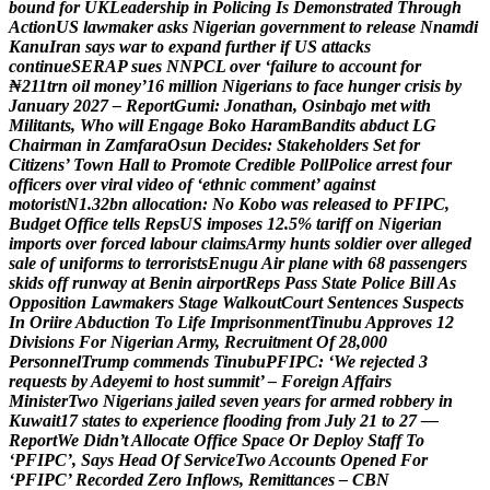
b
o
u
n
d
f
o
r
U
K
L
e
a
d
e
r
s
h
i
p
i
n
P
o
l
i
c
i
n
g
I
s
D
e
m
o
n
s
t
r
a
t
e
d
T
h
r
o
u
g
h
A
c
t
i
o
n
U
S
l
a
w
m
a
k
e
r
a
s
k
s
N
i
g
e
r
i
a
n
g
o
v
e
r
n
m
e
n
t
t
o
r
e
l
e
a
s
e
N
n
a
m
d
i
K
a
n
u
I
r
a
n
s
a
y
s
w
a
r
t
o
e
x
p
a
n
d
f
u
r
t
h
e
r
i
f
U
S
a
t
t
a
c
k
s
c
o
n
t
i
n
u
e
S
E
R
A
P
s
u
e
s
N
N
P
C
L
o
v
e
r
‘
f
a
i
l
u
r
e
t
o
a
c
c
o
u
n
t
f
o
r
₦
2
1
1
t
r
n
o
i
l
m
o
n
e
y
’
1
6
m
i
l
l
i
o
n
N
i
g
e
r
i
a
n
s
t
o
f
a
c
e
h
u
n
g
e
r
c
r
i
s
i
s
b
y
J
a
n
u
a
r
y
2
0
2
7
–
R
e
p
o
r
t
G
u
m
i
:
J
o
n
a
t
h
a
n
,
O
s
i
n
b
a
j
o
m
e
t
w
i
t
h
M
i
l
i
t
a
n
t
s
,
W
h
o
w
i
l
l
E
n
g
a
g
e
B
o
k
o
H
a
r
a
m
B
a
n
d
i
t
s
a
b
d
u
c
t
L
G
C
h
a
i
r
m
a
n
i
n
Z
a
m
f
a
r
a
O
s
u
n
D
e
c
i
d
e
s
:
S
t
a
k
e
h
o
l
d
e
r
s
S
e
t
f
o
r
C
i
t
i
z
e
n
s
’
T
o
w
n
H
a
l
l
t
o
P
r
o
m
o
t
e
C
r
e
d
i
b
l
e
P
o
l
l
P
o
l
i
c
e
a
r
r
e
s
t
f
o
u
r
o
f
f
i
c
e
r
s
o
v
e
r
v
i
r
a
l
v
i
d
e
o
o
f
‘
e
t
h
n
i
c
c
o
m
m
e
n
t
’
a
g
a
i
n
s
t
m
o
t
o
r
i
s
t
N
1
.
3
2
b
n
a
l
l
o
c
a
t
i
o
n
:
N
o
K
o
b
o
w
a
s
r
e
l
e
a
s
e
d
t
o
P
F
I
P
C
,
B
u
d
g
e
t
O
f
f
i
c
e
t
e
l
l
s
R
e
p
s
U
S
i
m
p
o
s
e
s
1
2
.
5
%
t
a
r
i
f
f
o
n
N
i
g
e
r
i
a
n
i
m
p
o
r
t
s
o
v
e
r
f
o
r
c
e
d
l
a
b
o
u
r
c
l
a
i
m
s
A
r
m
y
h
u
n
t
s
s
o
l
d
i
e
r
o
v
e
r
a
l
l
e
g
e
d
s
a
l
e
o
f
u
n
i
f
o
r
m
s
t
o
t
e
r
r
o
r
i
s
t
s
E
n
u
g
u
A
i
r
p
l
a
n
e
w
i
t
h
6
8
p
a
s
s
e
n
g
e
r
s
s
k
i
d
s
o
f
f
r
u
n
w
a
y
a
t
B
e
n
i
n
a
i
r
p
o
r
t
R
e
p
s
P
a
s
s
S
t
a
t
e
P
o
l
i
c
e
B
i
l
l
A
s
O
p
p
o
s
i
t
i
o
n
L
a
w
m
a
k
e
r
s
S
t
a
g
e
W
a
l
k
o
u
t
C
o
u
r
t
S
e
n
t
e
n
c
e
s
S
u
s
p
e
c
t
s
I
n
O
r
i
i
r
e
A
b
d
u
c
t
i
o
n
T
o
L
i
f
e
I
m
p
r
i
s
o
n
m
e
n
t
T
i
n
u
b
u
A
p
p
r
o
v
e
s
1
2
D
i
v
i
s
i
o
n
s
F
o
r
N
i
g
e
r
i
a
n
A
r
m
y
,
R
e
c
r
u
i
t
m
e
n
t
O
f
2
8
,
0
0
0
P
e
r
s
o
n
n
e
l
T
r
u
m
p
c
o
m
m
e
n
d
s
T
i
n
u
b
u
P
F
I
P
C
:
‘
W
e
r
e
j
e
c
t
e
d
3
r
e
q
u
e
s
t
s
b
y
A
d
e
y
e
m
i
t
o
h
o
s
t
s
u
m
m
i
t
’
–
F
o
r
e
i
g
n
A
f
f
a
i
r
s
M
i
n
i
s
t
e
r
T
w
o
N
i
g
e
r
i
a
n
s
j
a
i
l
e
d
s
e
v
e
n
y
e
a
r
s
f
o
r
a
r
m
e
d
r
o
b
b
e
r
y
i
n
K
u
w
a
i
t
1
7
s
t
a
t
e
s
t
o
e
x
p
e
r
i
e
n
c
e
f
l
o
o
d
i
n
g
f
r
o
m
J
u
l
y
2
1
t
o
2
7
—
R
e
p
o
r
t
W
e
D
i
d
n
’
t
A
l
l
o
c
a
t
e
O
f
f
i
c
e
S
p
a
c
e
O
r
D
e
p
l
o
y
S
t
a
f
f
T
o
‘
P
F
I
P
C
’
,
S
a
y
s
H
e
a
d
O
f
S
e
r
v
i
c
e
T
w
o
A
c
c
o
u
n
t
s
O
p
e
n
e
d
F
o
r
‘
P
F
I
P
C
’
R
e
c
o
r
d
e
d
Z
e
r
o
I
n
f
l
o
w
s
,
R
e
m
i
t
t
a
n
c
e
s
–
C
B
N