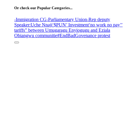
Or check our Popular Categories...
-Immigration CG
-Parliamentary Union
-Rep deputy
Speaker
:Uche Nnaji
‘$PUN’ Investment
‘no work no pay’
’
tariffs
” between Umugaragu Enyiogugu and Eziala
Obiangwu communitie
#EndBadGovenance protest