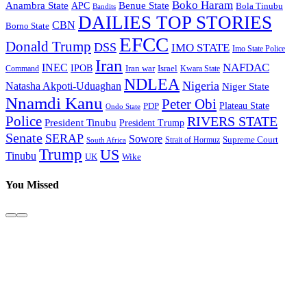
Boko Haram
Anambra State
Benue State
APC
Bola Tinubu
Bandits
DAILIES TOP STORIES
CBN
Borno State
EFCC
Donald Trump
DSS
IMO STATE
Imo State Police
Iran
NAFDAC
INEC
IPOB
Iran war
Israel
Command
Kwara State
NDLEA
Nigeria
Natasha Akpoti-Uduaghan
Niger State
Nnamdi Kanu
Peter Obi
Plateau State
PDP
Ondo State
Police
RIVERS STATE
President Tinubu
President Trump
Senate
SERAP
Sowore
Supreme Court
Strait of Hormuz
South Africa
Trump
US
Tinubu
Wike
UK
You Missed