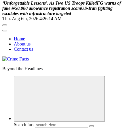
‘
U
n
f
o
r
g
e
t
t
a
b
l
e
L
e
s
s
o
n
s
’
,
A
s
T
w
o
U
S
T
r
o
o
p
s
K
i
l
l
e
d
F
G
w
a
r
n
s
o
f
f
a
k
e
₦
5
0
,
0
0
0
a
l
l
o
w
a
n
c
e
r
e
g
i
s
t
r
a
t
i
o
n
s
c
a
m
U
S
-
I
r
a
n
f
i
g
h
t
i
n
g
e
s
c
a
l
a
t
e
s
w
i
t
h
i
n
f
r
a
s
t
r
u
c
t
u
r
e
t
a
r
g
e
t
e
d
Thu. Aug 6th, 2026
4:26:15 AM
Home
About us
Contact us
Beyond the Headlines
Search for: