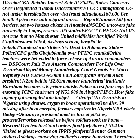
D
i
r
e
c
t
o
r
C
B
N
R
e
t
a
i
n
s
I
n
t
e
r
e
s
t
R
a
t
e
A
t
2
6
.
5
%
,
R
a
i
s
e
s
C
o
n
c
e
r
n
s
O
v
e
r
H
e
i
g
h
t
e
n
e
d
‘
G
l
o
b
a
l
U
n
c
e
r
t
a
i
n
t
i
e
s
’
E
F
C
C
:
I
m
m
i
g
r
a
t
i
o
n
C
G
n
o
t
u
n
d
e
r
i
n
v
e
s
t
i
g
a
t
i
o
n
o
v
e
r
v
i
s
a
f
r
a
u
d
a
l
l
e
g
a
t
i
o
n
s
1
6
0
,
0
0
0
f
l
e
e
S
o
u
t
h
A
f
r
i
c
a
o
v
e
r
a
n
t
i
-
m
i
g
r
a
n
t
u
n
r
e
s
t
–
R
e
p
o
r
t
G
u
n
m
e
n
k
i
l
l
f
o
u
r
h
e
r
d
e
r
s
,
s
e
t
t
w
o
h
o
u
s
e
s
a
b
l
a
z
e
i
n
A
n
a
m
b
r
a
N
S
C
D
C
u
n
c
o
v
e
r
s
f
a
k
e
u
n
i
v
e
r
s
i
t
y
i
n
L
a
g
o
s
,
r
e
s
c
u
e
s
1
0
6
s
t
u
d
e
n
t
s
F
A
C
T
-
C
H
E
C
K
:
N
o
!
I
t
’
s
n
o
t
t
r
u
e
t
h
a
t
n
o
M
a
n
c
h
e
s
t
e
r
U
n
i
t
e
d
m
i
d
f
i
e
l
d
e
r
h
a
s
l
i
f
t
e
d
W
o
r
l
d
C
u
p
R
a
i
n
s
t
o
r
m
k
i
l
l
s
4
,
d
e
s
t
r
o
y
s
s
c
h
o
o
l
,
h
o
s
p
i
t
a
l
i
n
S
o
k
o
t
o
T
h
u
n
d
e
r
s
t
o
r
m
S
t
r
i
k
e
s
S
i
x
D
e
a
d
I
n
A
d
a
m
a
w
a
S
t
a
t
e
–
P
o
l
i
c
e
I
C
P
C
g
r
i
l
l
s
G
b
a
j
a
b
i
a
m
i
l
a
o
v
e
r
P
F
I
P
C
s
c
a
n
d
a
l
O
r
i
i
r
e
t
e
a
c
h
e
r
s
w
e
r
e
b
e
h
e
a
d
e
d
t
o
f
o
r
c
e
r
e
l
e
a
s
e
o
f
A
n
s
a
r
u
c
o
m
m
a
n
d
e
r
s
—
D
S
S
C
o
u
r
t
J
a
i
l
s
T
w
o
A
n
s
a
r
u
C
o
m
m
a
n
d
e
r
s
F
o
r
L
i
f
e
O
v
e
r
T
e
r
r
o
r
i
s
m
A
l
l
e
g
e
d
M
o
n
e
y
L
a
u
n
d
e
r
i
n
g
:
C
o
u
r
t
G
r
a
n
t
s
E
x
-
W
a
r
r
i
R
e
f
i
n
e
r
y
M
D
Y
i
s
a
w
u
₦
5
0
0
m
B
a
i
l
C
o
u
r
t
g
r
a
n
t
s
M
i
y
e
t
t
i
A
l
l
a
h
p
r
e
s
i
d
e
n
t
N
2
b
n
b
a
i
l
i
n
‘
$
2
.
6
3
m
m
o
n
e
y
l
a
u
n
d
e
r
i
n
g
’
t
r
i
a
l
A
n
d
y
B
u
r
n
h
a
m
b
e
c
o
m
e
s
U
K
p
r
i
m
e
m
i
n
i
s
t
e
r
P
o
l
i
c
e
a
r
r
e
s
t
f
o
u
r
c
o
p
s
f
o
r
e
x
t
o
r
t
i
n
g
I
C
P
C
c
h
a
i
r
m
a
n
o
f
N
5
3
,
0
0
0
i
n
A
b
u
j
a
P
F
I
P
C
:
H
o
w
f
a
k
e
a
g
e
n
c
y
g
o
t
s
m
u
g
g
l
e
d
i
n
t
o
b
u
d
g
e
t
—
A
d
e
n
i
y
i
U
N
:
T
e
r
r
o
r
i
s
t
s
i
n
N
i
g
e
r
i
a
u
s
i
n
g
d
r
o
n
e
s
,
c
r
y
p
t
o
t
o
b
o
o
s
t
o
p
e
r
a
t
i
o
n
s
O
n
e
d
i
e
s
,
3
9
m
i
s
s
i
n
g
a
f
t
e
r
b
o
a
t
c
a
r
r
y
i
n
g
f
a
r
m
e
r
s
c
a
p
s
i
z
e
s
i
n
N
i
g
e
r
i
a
N
B
A
e
l
e
c
t
s
B
a
d
e
j
o
-
O
k
u
s
a
n
y
a
p
r
e
s
i
d
e
n
t
a
m
i
d
t
e
c
h
n
i
c
a
l
g
l
i
t
c
h
e
s
,
p
r
o
t
e
s
t
s
T
e
r
r
o
r
i
s
t
s
r
e
l
e
a
s
e
d
u
s
b
e
f
o
r
e
s
o
l
d
i
e
r
s
t
o
o
k
u
s
h
o
m
e
–
R
e
s
c
u
e
d
O
y
o
t
e
a
c
h
e
r
C
o
u
r
t
o
r
d
e
r
s
f
i
n
a
l
f
o
r
f
e
i
t
u
r
e
o
f
N
9
4
1
m
‘
l
i
n
k
e
d
t
o
g
h
o
s
t
w
o
r
k
e
r
s
o
n
I
P
P
I
S
p
l
a
t
f
o
r
m
’
B
e
n
u
e
:
G
u
n
m
e
n
a
b
d
u
c
t
3
s
i
b
l
i
n
g
s
c
o
n
v
e
y
i
n
g
m
o
t
h
e
r
’
s
c
o
r
p
s
e
h
o
m
e
I
r
a
n
T
h
r
e
a
t
e
n
s