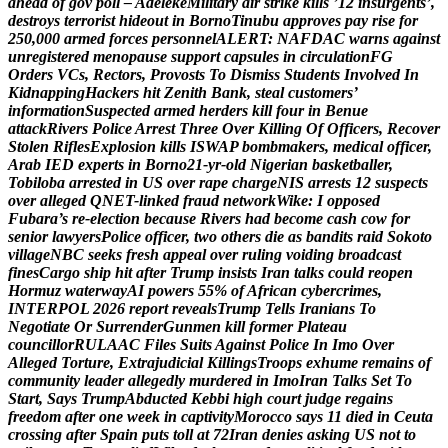
a
h
e
a
d
o
f
g
o
v
p
o
l
l
–
A
d
e
l
e
k
e
M
i
l
i
t
a
r
y
a
i
r
s
t
r
i
k
e
k
i
l
l
s
’
1
2
i
n
s
u
r
g
e
n
t
s
’
,
d
e
s
t
r
o
y
s
t
e
r
r
o
r
i
s
t
h
i
d
e
o
u
t
i
n
B
o
r
n
o
T
i
n
u
b
u
a
p
p
r
o
v
e
s
p
a
y
r
i
s
e
f
o
r
2
5
0
,
0
0
0
a
r
m
e
d
f
o
r
c
e
s
p
e
r
s
o
n
n
e
l
A
L
E
R
T
:
N
A
F
D
A
C
w
a
r
n
s
a
g
a
i
n
s
t
u
n
r
e
g
i
s
t
e
r
e
d
m
e
n
o
p
a
u
s
e
s
u
p
p
o
r
t
c
a
p
s
u
l
e
s
i
n
c
i
r
c
u
l
a
t
i
o
n
F
G
O
r
d
e
r
s
V
C
s
,
R
e
c
t
o
r
s
,
P
r
o
v
o
s
t
s
T
o
D
i
s
m
i
s
s
S
t
u
d
e
n
t
s
I
n
v
o
l
v
e
d
I
n
K
i
d
n
a
p
p
i
n
g
H
a
c
k
e
r
s
h
i
t
Z
e
n
i
t
h
B
a
n
k
,
s
t
e
a
l
c
u
s
t
o
m
e
r
s
’
i
n
f
o
r
m
a
t
i
o
n
S
u
s
p
e
c
t
e
d
a
r
m
e
d
h
e
r
d
e
r
s
k
i
l
l
f
o
u
r
i
n
B
e
n
u
e
a
t
t
a
c
k
R
i
v
e
r
s
P
o
l
i
c
e
A
r
r
e
s
t
T
h
r
e
e
O
v
e
r
K
i
l
l
i
n
g
O
f
O
f
f
i
c
e
r
s
,
R
e
c
o
v
e
r
S
t
o
l
e
n
R
i
f
l
e
s
E
x
p
l
o
s
i
o
n
k
i
l
l
s
I
S
W
A
P
b
o
m
b
m
a
k
e
r
s
,
m
e
d
i
c
a
l
o
f
f
i
c
e
r
,
A
r
a
b
I
E
D
e
x
p
e
r
t
s
i
n
B
o
r
n
o
2
1
-
y
r
-
o
l
d
N
i
g
e
r
i
a
n
b
a
s
k
e
t
b
a
l
l
e
r
,
T
o
b
i
l
o
b
a
a
r
r
e
s
t
e
d
i
n
U
S
o
v
e
r
r
a
p
e
c
h
a
r
g
e
N
I
S
a
r
r
e
s
t
s
1
2
s
u
s
p
e
c
t
s
o
v
e
r
a
l
l
e
g
e
d
Q
N
E
T
-
l
i
n
k
e
d
f
r
a
u
d
n
e
t
w
o
r
k
W
i
k
e
:
I
o
p
p
o
s
e
d
F
u
b
a
r
a
’
s
r
e
-
e
l
e
c
t
i
o
n
b
e
c
a
u
s
e
R
i
v
e
r
s
h
a
d
b
e
c
o
m
e
c
a
s
h
c
o
w
f
o
r
s
e
n
i
o
r
l
a
w
y
e
r
s
P
o
l
i
c
e
o
f
f
i
c
e
r
,
t
w
o
o
t
h
e
r
s
d
i
e
a
s
b
a
n
d
i
t
s
r
a
i
d
S
o
k
o
t
o
v
i
l
l
a
g
e
N
B
C
s
e
e
k
s
f
r
e
s
h
a
p
p
e
a
l
o
v
e
r
r
u
l
i
n
g
v
o
i
d
i
n
g
b
r
o
a
d
c
a
s
t
f
i
n
e
s
C
a
r
g
o
s
h
i
p
h
i
t
a
f
t
e
r
T
r
u
m
p
i
n
s
i
s
t
s
I
r
a
n
t
a
l
k
s
c
o
u
l
d
r
e
o
p
e
n
H
o
r
m
u
z
w
a
t
e
r
w
a
y
A
I
p
o
w
e
r
s
5
5
%
o
f
A
f
r
i
c
a
n
c
y
b
e
r
c
r
i
m
e
s
,
I
N
T
E
R
P
O
L
2
0
2
6
r
e
p
o
r
t
r
e
v
e
a
l
s
T
r
u
m
p
T
e
l
l
s
I
r
a
n
i
a
n
s
T
o
N
e
g
o
t
i
a
t
e
O
r
S
u
r
r
e
n
d
e
r
G
u
n
m
e
n
k
i
l
l
f
o
r
m
e
r
P
l
a
t
e
a
u
c
o
u
n
c
i
l
l
o
r
R
U
L
A
A
C
F
i
l
e
s
S
u
i
t
s
A
g
a
i
n
s
t
P
o
l
i
c
e
I
n
I
m
o
O
v
e
r
A
l
l
e
g
e
d
T
o
r
t
u
r
e
,
E
x
t
r
a
j
u
d
i
c
i
a
l
K
i
l
l
i
n
g
s
T
r
o
o
p
s
e
x
h
u
m
e
r
e
m
a
i
n
s
o
f
c
o
m
m
u
n
i
t
y
l
e
a
d
e
r
a
l
l
e
g
e
d
l
y
m
u
r
d
e
r
e
d
i
n
I
m
o
I
r
a
n
T
a
l
k
s
S
e
t
T
o
S
t
a
r
t
,
S
a
y
s
T
r
u
m
p
A
b
d
u
c
t
e
d
K
e
b
b
i
h
i
g
h
c
o
u
r
t
j
u
d
g
e
r
e
g
a
i
n
s
f
r
e
e
d
o
m
a
f
t
e
r
o
n
e
w
e
e
k
i
n
c
a
p
t
i
v
i
t
y
M
o
r
o
c
c
o
s
a
y
s
1
1
d
i
e
d
i
n
C
e
u
t
a
c
r
o
s
s
i
n
g
a
f
t
e
r
S
p
a
i
n
p
u
t
s
t
o
l
l
a
t
7
2
I
r
a
n
d
e
n
i
e
s
a
s
k
i
n
g
U
S
n
o
t
t
o