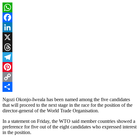
WhatsApp
Facebook
LinkedIn
X
Threads
Telegram
Pinterest
Copy
Link
Share
Ngozi Okonjo-Iweala has been named among the five candidates
that will proceed to the next stage in the race for the position of the
director-general of the World Trade Organisation.
In a statement on Friday, the WTO said member countries showed a
preference for five out of the eight candidates who expressed interest
in the position.