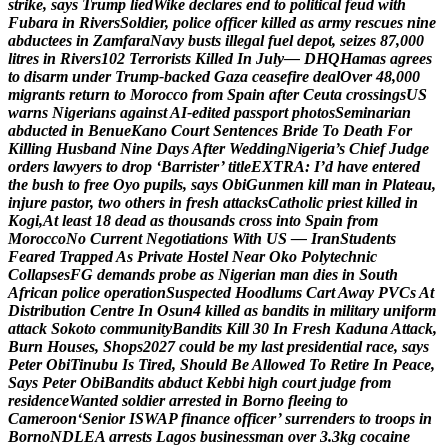
s
t
r
i
k
e
,
s
a
y
s
T
r
u
m
p
l
i
e
d
W
i
k
e
d
e
c
l
a
r
e
s
e
n
d
t
o
p
o
l
i
t
i
c
a
l
f
e
u
d
w
i
t
h
F
u
b
a
r
a
i
n
R
i
v
e
r
s
S
o
l
d
i
e
r
,
p
o
l
i
c
e
o
f
f
i
c
e
r
k
i
l
l
e
d
a
s
a
r
m
y
r
e
s
c
u
e
s
n
i
n
e
a
b
d
u
c
t
e
e
s
i
n
Z
a
m
f
a
r
a
N
a
v
y
b
u
s
t
s
i
l
l
e
g
a
l
f
u
e
l
d
e
p
o
t
,
s
e
i
z
e
s
8
7
,
0
0
0
l
i
t
r
e
s
i
n
R
i
v
e
r
s
1
0
2
T
e
r
r
o
r
i
s
t
s
K
i
l
l
e
d
I
n
J
u
l
y
—
D
H
Q
H
a
m
a
s
a
g
r
e
e
s
t
o
d
i
s
a
r
m
u
n
d
e
r
T
r
u
m
p
-
b
a
c
k
e
d
G
a
z
a
c
e
a
s
e
f
i
r
e
d
e
a
l
O
v
e
r
4
8
,
0
0
0
m
i
g
r
a
n
t
s
r
e
t
u
r
n
t
o
M
o
r
o
c
c
o
f
r
o
m
S
p
a
i
n
a
f
t
e
r
C
e
u
t
a
c
r
o
s
s
i
n
g
s
U
S
w
a
r
n
s
N
i
g
e
r
i
a
n
s
a
g
a
i
n
s
t
A
I
-
e
d
i
t
e
d
p
a
s
s
p
o
r
t
p
h
o
t
o
s
S
e
m
i
n
a
r
i
a
n
a
b
d
u
c
t
e
d
i
n
B
e
n
u
e
K
a
n
o
C
o
u
r
t
S
e
n
t
e
n
c
e
s
B
r
i
d
e
T
o
D
e
a
t
h
F
o
r
K
i
l
l
i
n
g
H
u
s
b
a
n
d
N
i
n
e
D
a
y
s
A
f
t
e
r
W
e
d
d
i
n
g
N
i
g
e
r
i
a
’
s
C
h
i
e
f
J
u
d
g
e
o
r
d
e
r
s
l
a
w
y
e
r
s
t
o
d
r
o
p
‘
B
a
r
r
i
s
t
e
r
’
t
i
t
l
e
E
X
T
R
A
:
I
’
d
h
a
v
e
e
n
t
e
r
e
d
t
h
e
b
u
s
h
t
o
f
r
e
e
O
y
o
p
u
p
i
l
s
,
s
a
y
s
O
b
i
G
u
n
m
e
n
k
i
l
l
m
a
n
i
n
P
l
a
t
e
a
u
,
i
n
j
u
r
e
p
a
s
t
o
r
,
t
w
o
o
t
h
e
r
s
i
n
f
r
e
s
h
a
t
t
a
c
k
s
C
a
t
h
o
l
i
c
p
r
i
e
s
t
k
i
l
l
e
d
i
n
K
o
g
i
,
A
t
l
e
a
s
t
1
8
d
e
a
d
a
s
t
h
o
u
s
a
n
d
s
c
r
o
s
s
i
n
t
o
S
p
a
i
n
f
r
o
m
M
o
r
o
c
c
o
N
o
C
u
r
r
e
n
t
N
e
g
o
t
i
a
t
i
o
n
s
W
i
t
h
U
S
—
I
r
a
n
S
t
u
d
e
n
t
s
F
e
a
r
e
d
T
r
a
p
p
e
d
A
s
P
r
i
v
a
t
e
H
o
s
t
e
l
N
e
a
r
O
k
o
P
o
l
y
t
e
c
h
n
i
c
C
o
l
l
a
p
s
e
s
F
G
d
e
m
a
n
d
s
p
r
o
b
e
a
s
N
i
g
e
r
i
a
n
m
a
n
d
i
e
s
i
n
S
o
u
t
h
A
f
r
i
c
a
n
p
o
l
i
c
e
o
p
e
r
a
t
i
o
n
S
u
s
p
e
c
t
e
d
H
o
o
d
l
u
m
s
C
a
r
t
A
w
a
y
P
V
C
s
A
t
D
i
s
t
r
i
b
u
t
i
o
n
C
e
n
t
r
e
I
n
O
s
u
n
4
k
i
l
l
e
d
a
s
b
a
n
d
i
t
s
i
n
m
i
l
i
t
a
r
y
u
n
i
f
o
r
m
a
t
t
a
c
k
S
o
k
o
t
o
c
o
m
m
u
n
i
t
y
B
a
n
d
i
t
s
K
i
l
l
3
0
I
n
F
r
e
s
h
K
a
d
u
n
a
A
t
t
a
c
k
,
B
u
r
n
H
o
u
s
e
s
,
S
h
o
p
s
2
0
2
7
c
o
u
l
d
b
e
m
y
l
a
s
t
p
r
e
s
i
d
e
n
t
i
a
l
r
a
c
e
,
s
a
y
s
P
e
t
e
r
O
b
i
T
i
n
u
b
u
I
s
T
i
r
e
d
,
S
h
o
u
l
d
B
e
A
l
l
o
w
e
d
T
o
R
e
t
i
r
e
I
n
P
e
a
c
e
,
S
a
y
s
P
e
t
e
r
O
b
i
B
a
n
d
i
t
s
a
b
d
u
c
t
K
e
b
b
i
h
i
g
h
c
o
u
r
t
j
u
d
g
e
f
r
o
m
r
e
s
i
d
e
n
c
e
W
a
n
t
e
d
s
o
l
d
i
e
r
a
r
r
e
s
t
e
d
i
n
B
o
r
n
o
f
l
e
e
i
n
g
t
o
C
a
m
e
r
o
o
n
‘
S
e
n
i
o
r
I
S
W
A
P
f
i
n
a
n
c
e
o
f
f
i
c
e
r
’
s
u
r
r
e
n
d
e
r
s
t
o
t
r
o
o
p
s
i
n
B
o
r
n
o
N
D
L
E
A
a
r
r
e
s
t
s
L
a
g
o
s
b
u
s
i
n
e
s
s
m
a
n
o
v
e
r
3
.
3
k
g
c
o
c
a
i
n
e