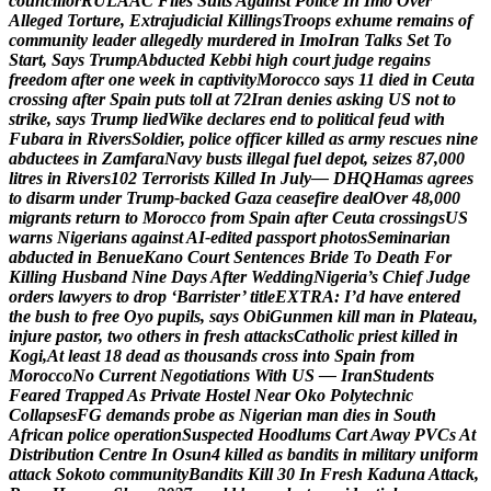
c
o
u
n
c
i
l
l
o
r
R
U
L
A
A
C
F
i
l
e
s
S
u
i
t
s
A
g
a
i
n
s
t
P
o
l
i
c
e
I
n
I
m
o
O
v
e
r
A
l
l
e
g
e
d
T
o
r
t
u
r
e
,
E
x
t
r
a
j
u
d
i
c
i
a
l
K
i
l
l
i
n
g
s
T
r
o
o
p
s
e
x
h
u
m
e
r
e
m
a
i
n
s
o
f
c
o
m
m
u
n
i
t
y
l
e
a
d
e
r
a
l
l
e
g
e
d
l
y
m
u
r
d
e
r
e
d
i
n
I
m
o
I
r
a
n
T
a
l
k
s
S
e
t
T
o
S
t
a
r
t
,
S
a
y
s
T
r
u
m
p
A
b
d
u
c
t
e
d
K
e
b
b
i
h
i
g
h
c
o
u
r
t
j
u
d
g
e
r
e
g
a
i
n
s
f
r
e
e
d
o
m
a
f
t
e
r
o
n
e
w
e
e
k
i
n
c
a
p
t
i
v
i
t
y
M
o
r
o
c
c
o
s
a
y
s
1
1
d
i
e
d
i
n
C
e
u
t
a
c
r
o
s
s
i
n
g
a
f
t
e
r
S
p
a
i
n
p
u
t
s
t
o
l
l
a
t
7
2
I
r
a
n
d
e
n
i
e
s
a
s
k
i
n
g
U
S
n
o
t
t
o
s
t
r
i
k
e
,
s
a
y
s
T
r
u
m
p
l
i
e
d
W
i
k
e
d
e
c
l
a
r
e
s
e
n
d
t
o
p
o
l
i
t
i
c
a
l
f
e
u
d
w
i
t
h
F
u
b
a
r
a
i
n
R
i
v
e
r
s
S
o
l
d
i
e
r
,
p
o
l
i
c
e
o
f
f
i
c
e
r
k
i
l
l
e
d
a
s
a
r
m
y
r
e
s
c
u
e
s
n
i
n
e
a
b
d
u
c
t
e
e
s
i
n
Z
a
m
f
a
r
a
N
a
v
y
b
u
s
t
s
i
l
l
e
g
a
l
f
u
e
l
d
e
p
o
t
,
s
e
i
z
e
s
8
7
,
0
0
0
l
i
t
r
e
s
i
n
R
i
v
e
r
s
1
0
2
T
e
r
r
o
r
i
s
t
s
K
i
l
l
e
d
I
n
J
u
l
y
—
D
H
Q
H
a
m
a
s
a
g
r
e
e
s
t
o
d
i
s
a
r
m
u
n
d
e
r
T
r
u
m
p
-
b
a
c
k
e
d
G
a
z
a
c
e
a
s
e
f
i
r
e
d
e
a
l
O
v
e
r
4
8
,
0
0
0
m
i
g
r
a
n
t
s
r
e
t
u
r
n
t
o
M
o
r
o
c
c
o
f
r
o
m
S
p
a
i
n
a
f
t
e
r
C
e
u
t
a
c
r
o
s
s
i
n
g
s
U
S
w
a
r
n
s
N
i
g
e
r
i
a
n
s
a
g
a
i
n
s
t
A
I
-
e
d
i
t
e
d
p
a
s
s
p
o
r
t
p
h
o
t
o
s
S
e
m
i
n
a
r
i
a
n
a
b
d
u
c
t
e
d
i
n
B
e
n
u
e
K
a
n
o
C
o
u
r
t
S
e
n
t
e
n
c
e
s
B
r
i
d
e
T
o
D
e
a
t
h
F
o
r
K
i
l
l
i
n
g
H
u
s
b
a
n
d
N
i
n
e
D
a
y
s
A
f
t
e
r
W
e
d
d
i
n
g
N
i
g
e
r
i
a
’
s
C
h
i
e
f
J
u
d
g
e
o
r
d
e
r
s
l
a
w
y
e
r
s
t
o
d
r
o
p
‘
B
a
r
r
i
s
t
e
r
’
t
i
t
l
e
E
X
T
R
A
:
I
’
d
h
a
v
e
e
n
t
e
r
e
d
t
h
e
b
u
s
h
t
o
f
r
e
e
O
y
o
p
u
p
i
l
s
,
s
a
y
s
O
b
i
G
u
n
m
e
n
k
i
l
l
m
a
n
i
n
P
l
a
t
e
a
u
,
i
n
j
u
r
e
p
a
s
t
o
r
,
t
w
o
o
t
h
e
r
s
i
n
f
r
e
s
h
a
t
t
a
c
k
s
C
a
t
h
o
l
i
c
p
r
i
e
s
t
k
i
l
l
e
d
i
n
K
o
g
i
,
A
t
l
e
a
s
t
1
8
d
e
a
d
a
s
t
h
o
u
s
a
n
d
s
c
r
o
s
s
i
n
t
o
S
p
a
i
n
f
r
o
m
M
o
r
o
c
c
o
N
o
C
u
r
r
e
n
t
N
e
g
o
t
i
a
t
i
o
n
s
W
i
t
h
U
S
—
I
r
a
n
S
t
u
d
e
n
t
s
F
e
a
r
e
d
T
r
a
p
p
e
d
A
s
P
r
i
v
a
t
e
H
o
s
t
e
l
N
e
a
r
O
k
o
P
o
l
y
t
e
c
h
n
i
c
C
o
l
l
a
p
s
e
s
F
G
d
e
m
a
n
d
s
p
r
o
b
e
a
s
N
i
g
e
r
i
a
n
m
a
n
d
i
e
s
i
n
S
o
u
t
h
A
f
r
i
c
a
n
p
o
l
i
c
e
o
p
e
r
a
t
i
o
n
S
u
s
p
e
c
t
e
d
H
o
o
d
l
u
m
s
C
a
r
t
A
w
a
y
P
V
C
s
A
t
D
i
s
t
r
i
b
u
t
i
o
n
C
e
n
t
r
e
I
n
O
s
u
n
4
k
i
l
l
e
d
a
s
b
a
n
d
i
t
s
i
n
m
i
l
i
t
a
r
y
u
n
i
f
o
r
m
a
t
t
a
c
k
S
o
k
o
t
o
c
o
m
m
u
n
i
t
y
B
a
n
d
i
t
s
K
i
l
l
3
0
I
n
F
r
e
s
h
K
a
d
u
n
a
A
t
t
a
c
k
,