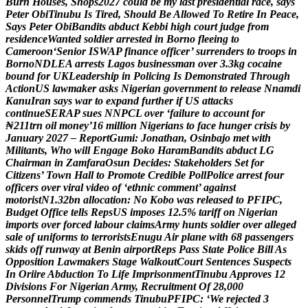
B
u
r
n
H
o
u
s
e
s
,
S
h
o
p
s
2
0
2
7
c
o
u
l
d
b
e
m
y
l
a
s
t
p
r
e
s
i
d
e
n
t
i
a
l
r
a
c
e
,
s
a
y
s
P
e
t
e
r
O
b
i
T
i
n
u
b
u
I
s
T
i
r
e
d
,
S
h
o
u
l
d
B
e
A
l
l
o
w
e
d
T
o
R
e
t
i
r
e
I
n
P
e
a
c
e
,
S
a
y
s
P
e
t
e
r
O
b
i
B
a
n
d
i
t
s
a
b
d
u
c
t
K
e
b
b
i
h
i
g
h
c
o
u
r
t
j
u
d
g
e
f
r
o
m
r
e
s
i
d
e
n
c
e
W
a
n
t
e
d
s
o
l
d
i
e
r
a
r
r
e
s
t
e
d
i
n
B
o
r
n
o
f
l
e
e
i
n
g
t
o
C
a
m
e
r
o
o
n
‘
S
e
n
i
o
r
I
S
W
A
P
f
i
n
a
n
c
e
o
f
f
i
c
e
r
’
s
u
r
r
e
n
d
e
r
s
t
o
t
r
o
o
p
s
i
n
B
o
r
n
o
N
D
L
E
A
a
r
r
e
s
t
s
L
a
g
o
s
b
u
s
i
n
e
s
s
m
a
n
o
v
e
r
3
.
3
k
g
c
o
c
a
i
n
e
b
o
u
n
d
f
o
r
U
K
L
e
a
d
e
r
s
h
i
p
i
n
P
o
l
i
c
i
n
g
I
s
D
e
m
o
n
s
t
r
a
t
e
d
T
h
r
o
u
g
h
A
c
t
i
o
n
U
S
l
a
w
m
a
k
e
r
a
s
k
s
N
i
g
e
r
i
a
n
g
o
v
e
r
n
m
e
n
t
t
o
r
e
l
e
a
s
e
N
n
a
m
d
i
K
a
n
u
I
r
a
n
s
a
y
s
w
a
r
t
o
e
x
p
a
n
d
f
u
r
t
h
e
r
i
f
U
S
a
t
t
a
c
k
s
c
o
n
t
i
n
u
e
S
E
R
A
P
s
u
e
s
N
N
P
C
L
o
v
e
r
‘
f
a
i
l
u
r
e
t
o
a
c
c
o
u
n
t
f
o
r
₦
2
1
1
t
r
n
o
i
l
m
o
n
e
y
’
1
6
m
i
l
l
i
o
n
N
i
g
e
r
i
a
n
s
t
o
f
a
c
e
h
u
n
g
e
r
c
r
i
s
i
s
b
y
J
a
n
u
a
r
y
2
0
2
7
–
R
e
p
o
r
t
G
u
m
i
:
J
o
n
a
t
h
a
n
,
O
s
i
n
b
a
j
o
m
e
t
w
i
t
h
M
i
l
i
t
a
n
t
s
,
W
h
o
w
i
l
l
E
n
g
a
g
e
B
o
k
o
H
a
r
a
m
B
a
n
d
i
t
s
a
b
d
u
c
t
L
G
C
h
a
i
r
m
a
n
i
n
Z
a
m
f
a
r
a
O
s
u
n
D
e
c
i
d
e
s
:
S
t
a
k
e
h
o
l
d
e
r
s
S
e
t
f
o
r
C
i
t
i
z
e
n
s
’
T
o
w
n
H
a
l
l
t
o
P
r
o
m
o
t
e
C
r
e
d
i
b
l
e
P
o
l
l
P
o
l
i
c
e
a
r
r
e
s
t
f
o
u
r
o
f
f
i
c
e
r
s
o
v
e
r
v
i
r
a
l
v
i
d
e
o
o
f
‘
e
t
h
n
i
c
c
o
m
m
e
n
t
’
a
g
a
i
n
s
t
m
o
t
o
r
i
s
t
N
1
.
3
2
b
n
a
l
l
o
c
a
t
i
o
n
:
N
o
K
o
b
o
w
a
s
r
e
l
e
a
s
e
d
t
o
P
F
I
P
C
,
B
u
d
g
e
t
O
f
f
i
c
e
t
e
l
l
s
R
e
p
s
U
S
i
m
p
o
s
e
s
1
2
.
5
%
t
a
r
i
f
f
o
n
N
i
g
e
r
i
a
n
i
m
p
o
r
t
s
o
v
e
r
f
o
r
c
e
d
l
a
b
o
u
r
c
l
a
i
m
s
A
r
m
y
h
u
n
t
s
s
o
l
d
i
e
r
o
v
e
r
a
l
l
e
g
e
d
s
a
l
e
o
f
u
n
i
f
o
r
m
s
t
o
t
e
r
r
o
r
i
s
t
s
E
n
u
g
u
A
i
r
p
l
a
n
e
w
i
t
h
6
8
p
a
s
s
e
n
g
e
r
s
s
k
i
d
s
o
f
f
r
u
n
w
a
y
a
t
B
e
n
i
n
a
i
r
p
o
r
t
R
e
p
s
P
a
s
s
S
t
a
t
e
P
o
l
i
c
e
B
i
l
l
A
s
O
p
p
o
s
i
t
i
o
n
L
a
w
m
a
k
e
r
s
S
t
a
g
e
W
a
l
k
o
u
t
C
o
u
r
t
S
e
n
t
e
n
c
e
s
S
u
s
p
e
c
t
s
I
n
O
r
i
i
r
e
A
b
d
u
c
t
i
o
n
T
o
L
i
f
e
I
m
p
r
i
s
o
n
m
e
n
t
T
i
n
u
b
u
A
p
p
r
o
v
e
s
1
2
D
i
v
i
s
i
o
n
s
F
o
r
N
i
g
e
r
i
a
n
A
r
m
y
,
R
e
c
r
u
i
t
m
e
n
t
O
f
2
8
,
0
0
0
P
e
r
s
o
n
n
e
l
T
r
u
m
p
c
o
m
m
e
n
d
s
T
i
n
u
b
u
P
F
I
P
C
:
‘
W
e
r
e
j
e
c
t
e
d
3