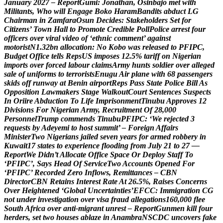
J
a
n
u
a
r
y
2
0
2
7
–
R
e
p
o
r
t
G
u
m
i
:
J
o
n
a
t
h
a
n
,
O
s
i
n
b
a
j
o
m
e
t
w
i
t
h
M
i
l
i
t
a
n
t
s
,
W
h
o
w
i
l
l
E
n
g
a
g
e
B
o
k
o
H
a
r
a
m
B
a
n
d
i
t
s
a
b
d
u
c
t
L
G
C
h
a
i
r
m
a
n
i
n
Z
a
m
f
a
r
a
O
s
u
n
D
e
c
i
d
e
s
:
S
t
a
k
e
h
o
l
d
e
r
s
S
e
t
f
o
r
C
i
t
i
z
e
n
s
’
T
o
w
n
H
a
l
l
t
o
P
r
o
m
o
t
e
C
r
e
d
i
b
l
e
P
o
l
l
P
o
l
i
c
e
a
r
r
e
s
t
f
o
u
r
o
f
f
i
c
e
r
s
o
v
e
r
v
i
r
a
l
v
i
d
e
o
o
f
‘
e
t
h
n
i
c
c
o
m
m
e
n
t
’
a
g
a
i
n
s
t
m
o
t
o
r
i
s
t
N
1
.
3
2
b
n
a
l
l
o
c
a
t
i
o
n
:
N
o
K
o
b
o
w
a
s
r
e
l
e
a
s
e
d
t
o
P
F
I
P
C
,
B
u
d
g
e
t
O
f
f
i
c
e
t
e
l
l
s
R
e
p
s
U
S
i
m
p
o
s
e
s
1
2
.
5
%
t
a
r
i
f
f
o
n
N
i
g
e
r
i
a
n
i
m
p
o
r
t
s
o
v
e
r
f
o
r
c
e
d
l
a
b
o
u
r
c
l
a
i
m
s
A
r
m
y
h
u
n
t
s
s
o
l
d
i
e
r
o
v
e
r
a
l
l
e
g
e
d
s
a
l
e
o
f
u
n
i
f
o
r
m
s
t
o
t
e
r
r
o
r
i
s
t
s
E
n
u
g
u
A
i
r
p
l
a
n
e
w
i
t
h
6
8
p
a
s
s
e
n
g
e
r
s
s
k
i
d
s
o
f
f
r
u
n
w
a
y
a
t
B
e
n
i
n
a
i
r
p
o
r
t
R
e
p
s
P
a
s
s
S
t
a
t
e
P
o
l
i
c
e
B
i
l
l
A
s
O
p
p
o
s
i
t
i
o
n
L
a
w
m
a
k
e
r
s
S
t
a
g
e
W
a
l
k
o
u
t
C
o
u
r
t
S
e
n
t
e
n
c
e
s
S
u
s
p
e
c
t
s
I
n
O
r
i
i
r
e
A
b
d
u
c
t
i
o
n
T
o
L
i
f
e
I
m
p
r
i
s
o
n
m
e
n
t
T
i
n
u
b
u
A
p
p
r
o
v
e
s
1
2
D
i
v
i
s
i
o
n
s
F
o
r
N
i
g
e
r
i
a
n
A
r
m
y
,
R
e
c
r
u
i
t
m
e
n
t
O
f
2
8
,
0
0
0
P
e
r
s
o
n
n
e
l
T
r
u
m
p
c
o
m
m
e
n
d
s
T
i
n
u
b
u
P
F
I
P
C
:
‘
W
e
r
e
j
e
c
t
e
d
3
r
e
q
u
e
s
t
s
b
y
A
d
e
y
e
m
i
t
o
h
o
s
t
s
u
m
m
i
t
’
–
F
o
r
e
i
g
n
A
f
f
a
i
r
s
M
i
n
i
s
t
e
r
T
w
o
N
i
g
e
r
i
a
n
s
j
a
i
l
e
d
s
e
v
e
n
y
e
a
r
s
f
o
r
a
r
m
e
d
r
o
b
b
e
r
y
i
n
K
u
w
a
i
t
1
7
s
t
a
t
e
s
t
o
e
x
p
e
r
i
e
n
c
e
f
l
o
o
d
i
n
g
f
r
o
m
J
u
l
y
2
1
t
o
2
7
—
R
e
p
o
r
t
W
e
D
i
d
n
’
t
A
l
l
o
c
a
t
e
O
f
f
i
c
e
S
p
a
c
e
O
r
D
e
p
l
o
y
S
t
a
f
f
T
o
‘
P
F
I
P
C
’
,
S
a
y
s
H
e
a
d
O
f
S
e
r
v
i
c
e
T
w
o
A
c
c
o
u
n
t
s
O
p
e
n
e
d
F
o
r
‘
P
F
I
P
C
’
R
e
c
o
r
d
e
d
Z
e
r
o
I
n
f
l
o
w
s
,
R
e
m
i
t
t
a
n
c
e
s
–
C
B
N
D
i
r
e
c
t
o
r
C
B
N
R
e
t
a
i
n
s
I
n
t
e
r
e
s
t
R
a
t
e
A
t
2
6
.
5
%
,
R
a
i
s
e
s
C
o
n
c
e
r
n
s
O
v
e
r
H
e
i
g
h
t
e
n
e
d
‘
G
l
o
b
a
l
U
n
c
e
r
t
a
i
n
t
i
e
s
’
E
F
C
C
:
I
m
m
i
g
r
a
t
i
o
n
C
G
n
o
t
u
n
d
e
r
i
n
v
e
s
t
i
g
a
t
i
o
n
o
v
e
r
v
i
s
a
f
r
a
u
d
a
l
l
e
g
a
t
i
o
n
s
1
6
0
,
0
0
0
f
l
e
e
S
o
u
t
h
A
f
r
i
c
a
o
v
e
r
a
n
t
i
-
m
i
g
r
a
n
t
u
n
r
e
s
t
–
R
e
p
o
r
t
G
u
n
m
e
n
k
i
l
l
f
o
u
r
h
e
r
d
e
r
s
,
s
e
t
t
w
o
h
o
u
s
e
s
a
b
l
a
z
e
i
n
A
n
a
m
b
r
a
N
S
C
D
C
u
n
c
o
v
e
r
s
f
a
k
e