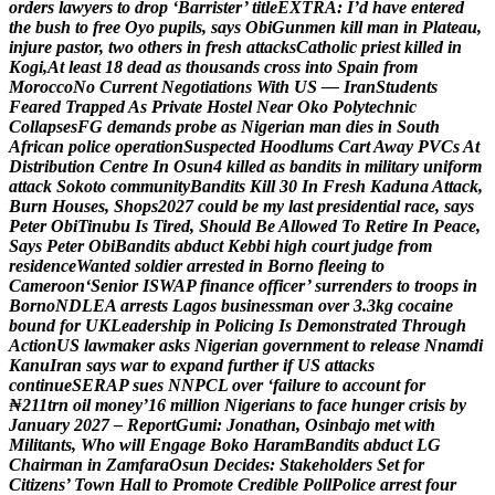
o
r
d
e
r
s
l
a
w
y
e
r
s
t
o
d
r
o
p
‘
B
a
r
r
i
s
t
e
r
’
t
i
t
l
e
E
X
T
R
A
:
I
’
d
h
a
v
e
e
n
t
e
r
e
d
t
h
e
b
u
s
h
t
o
f
r
e
e
O
y
o
p
u
p
i
l
s
,
s
a
y
s
O
b
i
G
u
n
m
e
n
k
i
l
l
m
a
n
i
n
P
l
a
t
e
a
u
,
i
n
j
u
r
e
p
a
s
t
o
r
,
t
w
o
o
t
h
e
r
s
i
n
f
r
e
s
h
a
t
t
a
c
k
s
C
a
t
h
o
l
i
c
p
r
i
e
s
t
k
i
l
l
e
d
i
n
K
o
g
i
,
A
t
l
e
a
s
t
1
8
d
e
a
d
a
s
t
h
o
u
s
a
n
d
s
c
r
o
s
s
i
n
t
o
S
p
a
i
n
f
r
o
m
M
o
r
o
c
c
o
N
o
C
u
r
r
e
n
t
N
e
g
o
t
i
a
t
i
o
n
s
W
i
t
h
U
S
—
I
r
a
n
S
t
u
d
e
n
t
s
F
e
a
r
e
d
T
r
a
p
p
e
d
A
s
P
r
i
v
a
t
e
H
o
s
t
e
l
N
e
a
r
O
k
o
P
o
l
y
t
e
c
h
n
i
c
C
o
l
l
a
p
s
e
s
F
G
d
e
m
a
n
d
s
p
r
o
b
e
a
s
N
i
g
e
r
i
a
n
m
a
n
d
i
e
s
i
n
S
o
u
t
h
A
f
r
i
c
a
n
p
o
l
i
c
e
o
p
e
r
a
t
i
o
n
S
u
s
p
e
c
t
e
d
H
o
o
d
l
u
m
s
C
a
r
t
A
w
a
y
P
V
C
s
A
t
D
i
s
t
r
i
b
u
t
i
o
n
C
e
n
t
r
e
I
n
O
s
u
n
4
k
i
l
l
e
d
a
s
b
a
n
d
i
t
s
i
n
m
i
l
i
t
a
r
y
u
n
i
f
o
r
m
a
t
t
a
c
k
S
o
k
o
t
o
c
o
m
m
u
n
i
t
y
B
a
n
d
i
t
s
K
i
l
l
3
0
I
n
F
r
e
s
h
K
a
d
u
n
a
A
t
t
a
c
k
,
B
u
r
n
H
o
u
s
e
s
,
S
h
o
p
s
2
0
2
7
c
o
u
l
d
b
e
m
y
l
a
s
t
p
r
e
s
i
d
e
n
t
i
a
l
r
a
c
e
,
s
a
y
s
P
e
t
e
r
O
b
i
T
i
n
u
b
u
I
s
T
i
r
e
d
,
S
h
o
u
l
d
B
e
A
l
l
o
w
e
d
T
o
R
e
t
i
r
e
I
n
P
e
a
c
e
,
S
a
y
s
P
e
t
e
r
O
b
i
B
a
n
d
i
t
s
a
b
d
u
c
t
K
e
b
b
i
h
i
g
h
c
o
u
r
t
j
u
d
g
e
f
r
o
m
r
e
s
i
d
e
n
c
e
W
a
n
t
e
d
s
o
l
d
i
e
r
a
r
r
e
s
t
e
d
i
n
B
o
r
n
o
f
l
e
e
i
n
g
t
o
C
a
m
e
r
o
o
n
‘
S
e
n
i
o
r
I
S
W
A
P
f
i
n
a
n
c
e
o
f
f
i
c
e
r
’
s
u
r
r
e
n
d
e
r
s
t
o
t
r
o
o
p
s
i
n
B
o
r
n
o
N
D
L
E
A
a
r
r
e
s
t
s
L
a
g
o
s
b
u
s
i
n
e
s
s
m
a
n
o
v
e
r
3
.
3
k
g
c
o
c
a
i
n
e
b
o
u
n
d
f
o
r
U
K
L
e
a
d
e
r
s
h
i
p
i
n
P
o
l
i
c
i
n
g
I
s
D
e
m
o
n
s
t
r
a
t
e
d
T
h
r
o
u
g
h
A
c
t
i
o
n
U
S
l
a
w
m
a
k
e
r
a
s
k
s
N
i
g
e
r
i
a
n
g
o
v
e
r
n
m
e
n
t
t
o
r
e
l
e
a
s
e
N
n
a
m
d
i
K
a
n
u
I
r
a
n
s
a
y
s
w
a
r
t
o
e
x
p
a
n
d
f
u
r
t
h
e
r
i
f
U
S
a
t
t
a
c
k
s
c
o
n
t
i
n
u
e
S
E
R
A
P
s
u
e
s
N
N
P
C
L
o
v
e
r
‘
f
a
i
l
u
r
e
t
o
a
c
c
o
u
n
t
f
o
r
₦
2
1
1
t
r
n
o
i
l
m
o
n
e
y
’
1
6
m
i
l
l
i
o
n
N
i
g
e
r
i
a
n
s
t
o
f
a
c
e
h
u
n
g
e
r
c
r
i
s
i
s
b
y
J
a
n
u
a
r
y
2
0
2
7
–
R
e
p
o
r
t
G
u
m
i
:
J
o
n
a
t
h
a
n
,
O
s
i
n
b
a
j
o
m
e
t
w
i
t
h
M
i
l
i
t
a
n
t
s
,
W
h
o
w
i
l
l
E
n
g
a
g
e
B
o
k
o
H
a
r
a
m
B
a
n
d
i
t
s
a
b
d
u
c
t
L
G
C
h
a
i
r
m
a
n
i
n
Z
a
m
f
a
r
a
O
s
u
n
D
e
c
i
d
e
s
:
S
t
a
k
e
h
o
l
d
e
r
s
S
e
t
f
o
r
C
i
t
i
z
e
n
s
’
T
o
w
n
H
a
l
l
t
o
P
r
o
m
o
t
e
C
r
e
d
i
b
l
e
P
o
l
l
P
o
l
i
c
e
a
r
r
e
s
t
f
o
u
r