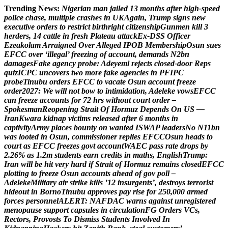
Trending News:
N
i
g
e
r
i
a
n
m
a
n
j
a
i
l
e
d
1
3
m
o
n
t
h
s
a
f
t
e
r
h
i
g
h
-
s
p
e
e
d
p
o
l
i
c
e
c
h
a
s
e
,
m
u
l
t
i
p
l
e
c
r
a
s
h
e
s
i
n
U
K
A
g
a
i
n
,
T
r
u
m
p
s
i
g
n
s
n
e
w
e
x
e
c
u
t
i
v
e
o
r
d
e
r
s
t
o
r
e
s
t
r
i
c
t
b
i
r
t
h
r
i
g
h
t
c
i
t
i
z
e
n
s
h
i
p
G
u
n
m
e
n
k
i
l
l
3
h
e
r
d
e
r
s
,
1
4
c
a
t
t
l
e
i
n
f
r
e
s
h
P
l
a
t
e
a
u
a
t
t
a
c
k
E
x
-
D
S
S
O
f
f
i
c
e
r
E
z
e
a
k
o
l
a
m
A
r
r
a
i
g
n
e
d
O
v
e
r
A
l
l
e
g
e
d
I
P
O
B
M
e
m
b
e
r
s
h
i
p
O
s
u
n
s
u
e
s
E
F
C
C
o
v
e
r
‘
i
l
l
e
g
a
l
’
f
r
e
e
z
i
n
g
o
f
a
c
c
o
u
n
t
,
d
e
m
a
n
d
s
N
2
b
n
d
a
m
a
g
e
s
F
a
k
e
a
g
e
n
c
y
p
r
o
b
e
:
A
d
e
y
e
m
i
r
e
j
e
c
t
s
c
l
o
s
e
d
-
d
o
o
r
R
e
p
s
q
u
i
z
I
C
P
C
u
n
c
o
v
e
r
s
t
w
o
m
o
r
e
f
a
k
e
a
g
e
n
c
i
e
s
i
n
P
F
I
P
C
p
r
o
b
e
T
i
n
u
b
u
o
r
d
e
r
s
E
F
C
C
t
o
v
a
c
a
t
e
O
s
u
n
a
c
c
o
u
n
t
f
r
e
e
z
e
o
r
d
e
r
2
0
2
7
:
W
e
w
i
l
l
n
o
t
b
o
w
t
o
i
n
t
i
m
i
d
a
t
i
o
n
,
A
d
e
l
e
k
e
v
o
w
s
E
F
C
C
c
a
n
f
r
e
e
z
e
a
c
c
o
u
n
t
s
f
o
r
7
2
h
r
s
w
i
t
h
o
u
t
c
o
u
r
t
o
r
d
e
r
–
S
p
o
k
e
s
m
a
n
R
e
o
p
e
n
i
n
g
S
t
r
a
i
t
O
f
H
o
r
m
u
z
D
e
p
e
n
d
s
O
n
U
S
—
I
r
a
n
K
w
a
r
a
k
i
d
n
a
p
v
i
c
t
i
m
s
r
e
l
e
a
s
e
d
a
f
t
e
r
6
m
o
n
t
h
s
i
n
c
a
p
t
i
v
i
t
y
A
r
m
y
p
l
a
c
e
s
b
o
u
n
t
y
o
n
w
a
n
t
e
d
I
S
W
A
P
l
e
a
d
e
r
s
N
o
₦
1
1
b
n
w
a
s
l
o
o
t
e
d
i
n
O
s
u
n
,
c
o
m
m
i
s
s
i
o
n
e
r
r
e
p
l
i
e
s
E
F
C
C
O
s
u
n
h
e
a
d
s
t
o
c
o
u
r
t
a
s
E
F
C
C
f
r
e
e
z
e
s
g
o
v
t
a
c
c
o
u
n
t
W
A
E
C
p
a
s
s
r
a
t
e
d
r
o
p
s
b
y
2
.
2
6
%
a
s
1
.
2
m
s
t
u
d
e
n
t
s
e
a
r
n
c
r
e
d
i
t
s
i
n
m
a
t
h
s
,
E
n
g
l
i
s
h
T
r
u
m
p
:
I
r
a
n
w
i
l
l
b
e
h
i
t
v
e
r
y
h
a
r
d
i
f
S
t
r
a
i
t
o
f
H
o
r
m
u
z
r
e
m
a
i
n
s
c
l
o
s
e
d
E
F
C
C
p
l
o
t
t
i
n
g
t
o
f
r
e
e
z
e
O
s
u
n
a
c
c
o
u
n
t
s
a
h
e
a
d
o
f
g
o
v
p
o
l
l
–
A
d
e
l
e
k
e
M
i
l
i
t
a
r
y
a
i
r
s
t
r
i
k
e
k
i
l
l
s
’
1
2
i
n
s
u
r
g
e
n
t
s
’
,
d
e
s
t
r
o
y
s
t
e
r
r
o
r
i
s
t
h
i
d
e
o
u
t
i
n
B
o
r
n
o
T
i
n
u
b
u
a
p
p
r
o
v
e
s
p
a
y
r
i
s
e
f
o
r
2
5
0
,
0
0
0
a
r
m
e
d
f
o
r
c
e
s
p
e
r
s
o
n
n
e
l
A
L
E
R
T
:
N
A
F
D
A
C
w
a
r
n
s
a
g
a
i
n
s
t
u
n
r
e
g
i
s
t
e
r
e
d
m
e
n
o
p
a
u
s
e
s
u
p
p
o
r
t
c
a
p
s
u
l
e
s
i
n
c
i
r
c
u
l
a
t
i
o
n
F
G
O
r
d
e
r
s
V
C
s
,
R
e
c
t
o
r
s
,
P
r
o
v
o
s
t
s
T
o
D
i
s
m
i
s
s
S
t
u
d
e
n
t
s
I
n
v
o
l
v
e
d
I
n