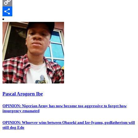
Pinterest
Copy
Link
Share
Pascal Arogorn Ibe
OPINION: Nigerian Army has now become too aggressive to forget how
insurgency emanated
OPINION: Whoever wins between Obaseki and Ize-Iyamu, godfatherism will
still dog Edo