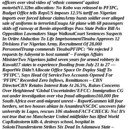
o
f
f
i
c
e
r
s
o
v
e
r
v
i
r
a
l
v
i
d
e
o
o
f
‘
e
t
h
n
i
c
c
o
m
m
e
n
t
’
a
g
a
i
n
s
t
m
o
t
o
r
i
s
t
N
1
.
3
2
b
n
a
l
l
o
c
a
t
i
o
n
:
N
o
K
o
b
o
w
a
s
r
e
l
e
a
s
e
d
t
o
P
F
I
P
C
,
B
u
d
g
e
t
O
f
f
i
c
e
t
e
l
l
s
R
e
p
s
U
S
i
m
p
o
s
e
s
1
2
.
5
%
t
a
r
i
f
f
o
n
N
i
g
e
r
i
a
n
i
m
p
o
r
t
s
o
v
e
r
f
o
r
c
e
d
l
a
b
o
u
r
c
l
a
i
m
s
A
r
m
y
h
u
n
t
s
s
o
l
d
i
e
r
o
v
e
r
a
l
l
e
g
e
d
s
a
l
e
o
f
u
n
i
f
o
r
m
s
t
o
t
e
r
r
o
r
i
s
t
s
E
n
u
g
u
A
i
r
p
l
a
n
e
w
i
t
h
6
8
p
a
s
s
e
n
g
e
r
s
s
k
i
d
s
o
f
f
r
u
n
w
a
y
a
t
B
e
n
i
n
a
i
r
p
o
r
t
R
e
p
s
P
a
s
s
S
t
a
t
e
P
o
l
i
c
e
B
i
l
l
A
s
O
p
p
o
s
i
t
i
o
n
L
a
w
m
a
k
e
r
s
S
t
a
g
e
W
a
l
k
o
u
t
C
o
u
r
t
S
e
n
t
e
n
c
e
s
S
u
s
p
e
c
t
s
I
n
O
r
i
i
r
e
A
b
d
u
c
t
i
o
n
T
o
L
i
f
e
I
m
p
r
i
s
o
n
m
e
n
t
T
i
n
u
b
u
A
p
p
r
o
v
e
s
1
2
D
i
v
i
s
i
o
n
s
F
o
r
N
i
g
e
r
i
a
n
A
r
m
y
,
R
e
c
r
u
i
t
m
e
n
t
O
f
2
8
,
0
0
0
P
e
r
s
o
n
n
e
l
T
r
u
m
p
c
o
m
m
e
n
d
s
T
i
n
u
b
u
P
F
I
P
C
:
‘
W
e
r
e
j
e
c
t
e
d
3
r
e
q
u
e
s
t
s
b
y
A
d
e
y
e
m
i
t
o
h
o
s
t
s
u
m
m
i
t
’
–
F
o
r
e
i
g
n
A
f
f
a
i
r
s
M
i
n
i
s
t
e
r
T
w
o
N
i
g
e
r
i
a
n
s
j
a
i
l
e
d
s
e
v
e
n
y
e
a
r
s
f
o
r
a
r
m
e
d
r
o
b
b
e
r
y
i
n
K
u
w
a
i
t
1
7
s
t
a
t
e
s
t
o
e
x
p
e
r
i
e
n
c
e
f
l
o
o
d
i
n
g
f
r
o
m
J
u
l
y
2
1
t
o
2
7
—
R
e
p
o
r
t
W
e
D
i
d
n
’
t
A
l
l
o
c
a
t
e
O
f
f
i
c
e
S
p
a
c
e
O
r
D
e
p
l
o
y
S
t
a
f
f
T
o
‘
P
F
I
P
C
’
,
S
a
y
s
H
e
a
d
O
f
S
e
r
v
i
c
e
T
w
o
A
c
c
o
u
n
t
s
O
p
e
n
e
d
F
o
r
‘
P
F
I
P
C
’
R
e
c
o
r
d
e
d
Z
e
r
o
I
n
f
l
o
w
s
,
R
e
m
i
t
t
a
n
c
e
s
–
C
B
N
D
i
r
e
c
t
o
r
C
B
N
R
e
t
a
i
n
s
I
n
t
e
r
e
s
t
R
a
t
e
A
t
2
6
.
5
%
,
R
a
i
s
e
s
C
o
n
c
e
r
n
s
O
v
e
r
H
e
i
g
h
t
e
n
e
d
‘
G
l
o
b
a
l
U
n
c
e
r
t
a
i
n
t
i
e
s
’
E
F
C
C
:
I
m
m
i
g
r
a
t
i
o
n
C
G
n
o
t
u
n
d
e
r
i
n
v
e
s
t
i
g
a
t
i
o
n
o
v
e
r
v
i
s
a
f
r
a
u
d
a
l
l
e
g
a
t
i
o
n
s
1
6
0
,
0
0
0
f
l
e
e
S
o
u
t
h
A
f
r
i
c
a
o
v
e
r
a
n
t
i
-
m
i
g
r
a
n
t
u
n
r
e
s
t
–
R
e
p
o
r
t
G
u
n
m
e
n
k
i
l
l
f
o
u
r
h
e
r
d
e
r
s
,
s
e
t
t
w
o
h
o
u
s
e
s
a
b
l
a
z
e
i
n
A
n
a
m
b
r
a
N
S
C
D
C
u
n
c
o
v
e
r
s
f
a
k
e
u
n
i
v
e
r
s
i
t
y
i
n
L
a
g
o
s
,
r
e
s
c
u
e
s
1
0
6
s
t
u
d
e
n
t
s
F
A
C
T
-
C
H
E
C
K
:
N
o
!
I
t
’
s
n
o
t
t
r
u
e
t
h
a
t
n
o
M
a
n
c
h
e
s
t
e
r
U
n
i
t
e
d
m
i
d
f
i
e
l
d
e
r
h
a
s
l
i
f
t
e
d
W
o
r
l
d
C
u
p
R
a
i
n
s
t
o
r
m
k
i
l
l
s
4
,
d
e
s
t
r
o
y
s
s
c
h
o
o
l
,
h
o
s
p
i
t
a
l
i
n
S
o
k
o
t
o
T
h
u
n
d
e
r
s
t
o
r
m
S
t
r
i
k
e
s
S
i
x
D
e
a
d
I
n
A
d
a
m
a
w
a
S
t
a
t
e
–