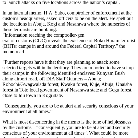
to launch attacks on five locations across the nation’s capital.
In an internal memo, H.A. Sabo, comptroller of enforcement at the
customs headquarters, asked officers to be on the alert. He spelt out
the locations in Abuja, Kogi and Nasarawa where the nurseries of
these terrorists are bubbling.
“Information reaching the comptroller-gen
eral of customs (CGC) reveals the existence of Boko Haram terrorist
(BHTs) camps in and around the Federal Capital Territory,” the
memo read.
“Further reports have it that they are planning to attack some
selected targets within the territory. They are reported to have set up
their camps in the following identified enclaves: Kunyam Bush
along airport road, off DIA Staff Quarters – Abuja;
Robochi/Gwagwalada forest; Kwaku forest, Kuje, Abuja; Unaisha
forest in Toto local government of Nasarawa state and Gegu forest,
close to Idu town in Kogi state.
“Consequently, you are to be at alert and security conscious of your
environment at all times.’’
What is most disconcerting in the memo is the tone of helplessness
by the customs – “consequently, you are to be at alert and security
conscious of your environment at all times”. What could be more