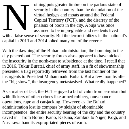
N
othing puts greater timbre on the parlous state of
security in the country than the denudation of the
virtual hedges and moats around the Federal
Capital Territory (FCT), and the disarray of the
phalanx of boots in the city. Abuja was once
assumed to be impregnable and residents lived
with a false sense of security. But the terrorist blitzes in the national’s
capital in 2013 and 2014 jolted many out of the reverie.
With the dawning of the Buhari administration, the bombing in the
city petered out. The security forces also appeared to have nicked
the insecurity in the north-east to subsidence at the time. I recall that
in 2016, Tukur Buratai, chief of army staff, in a fit of showmanship
presented a flag reportedly retrieved from the last frontier of the
insurgents to President Muhammadu Buhari. But a few months after
the “big show”, the insurgency metastasised. What really happened?
As a matter of fact, the FCT enjoyed a bit of calm from terrorism but
with flickers of other crimes like armed robbery, one-chance
operations, rape and car-jacking. However, as the Buhari
administration lost its compass by sleight of abominable
incompetence, the entire security bearing of the city and the country
caved in – from Borno, Kano, Katsina, Zamfara to Niger, Kogi, and
Nasarawa bandits expropriated pieces of earth.