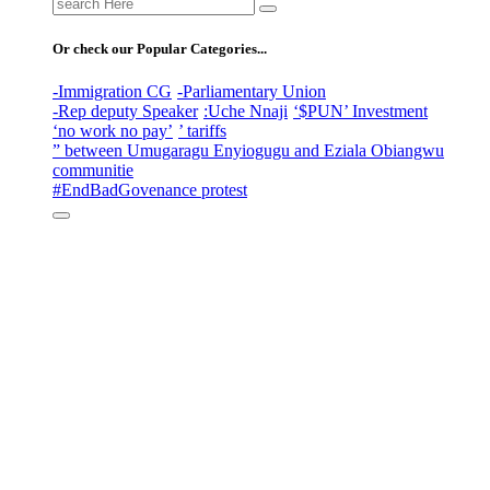
Or check our Popular Categories...
-Immigration CG
-Parliamentary Union
-Rep deputy Speaker
:Uche Nnaji
‘$PUN’ Investment
‘no work no pay’
’ tariffs
” between Umugaragu Enyiogugu and Eziala Obiangwu
communitie
#EndBadGovenance protest