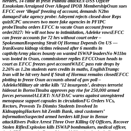
h
e
r
d
e
r
s
,
1
4
c
a
t
t
l
e
i
n
f
r
e
s
h
P
l
a
t
e
a
u
a
t
t
a
c
k
E
x
-
D
S
S
O
f
f
i
c
e
r
E
z
e
a
k
o
l
a
m
A
r
r
a
i
g
n
e
d
O
v
e
r
A
l
l
e
g
e
d
I
P
O
B
M
e
m
b
e
r
s
h
i
p
O
s
u
n
s
u
e
s
E
F
C
C
o
v
e
r
‘
i
l
l
e
g
a
l
’
f
r
e
e
z
i
n
g
o
f
a
c
c
o
u
n
t
,
d
e
m
a
n
d
s
N
2
b
n
d
a
m
a
g
e
s
F
a
k
e
a
g
e
n
c
y
p
r
o
b
e
:
A
d
e
y
e
m
i
r
e
j
e
c
t
s
c
l
o
s
e
d
-
d
o
o
r
R
e
p
s
q
u
i
z
I
C
P
C
u
n
c
o
v
e
r
s
t
w
o
m
o
r
e
f
a
k
e
a
g
e
n
c
i
e
s
i
n
P
F
I
P
C
p
r
o
b
e
T
i
n
u
b
u
o
r
d
e
r
s
E
F
C
C
t
o
v
a
c
a
t
e
O
s
u
n
a
c
c
o
u
n
t
f
r
e
e
z
e
o
r
d
e
r
2
0
2
7
:
W
e
w
i
l
l
n
o
t
b
o
w
t
o
i
n
t
i
m
i
d
a
t
i
o
n
,
A
d
e
l
e
k
e
v
o
w
s
E
F
C
C
c
a
n
f
r
e
e
z
e
a
c
c
o
u
n
t
s
f
o
r
7
2
h
r
s
w
i
t
h
o
u
t
c
o
u
r
t
o
r
d
e
r
–
S
p
o
k
e
s
m
a
n
R
e
o
p
e
n
i
n
g
S
t
r
a
i
t
O
f
H
o
r
m
u
z
D
e
p
e
n
d
s
O
n
U
S
—
I
r
a
n
K
w
a
r
a
k
i
d
n
a
p
v
i
c
t
i
m
s
r
e
l
e
a
s
e
d
a
f
t
e
r
6
m
o
n
t
h
s
i
n
c
a
p
t
i
v
i
t
y
A
r
m
y
p
l
a
c
e
s
b
o
u
n
t
y
o
n
w
a
n
t
e
d
I
S
W
A
P
l
e
a
d
e
r
s
N
o
₦
1
1
b
n
w
a
s
l
o
o
t
e
d
i
n
O
s
u
n
,
c
o
m
m
i
s
s
i
o
n
e
r
r
e
p
l
i
e
s
E
F
C
C
O
s
u
n
h
e
a
d
s
t
o
c
o
u
r
t
a
s
E
F
C
C
f
r
e
e
z
e
s
g
o
v
t
a
c
c
o
u
n
t
W
A
E
C
p
a
s
s
r
a
t
e
d
r
o
p
s
b
y
2
.
2
6
%
a
s
1
.
2
m
s
t
u
d
e
n
t
s
e
a
r
n
c
r
e
d
i
t
s
i
n
m
a
t
h
s
,
E
n
g
l
i
s
h
T
r
u
m
p
:
I
r
a
n
w
i
l
l
b
e
h
i
t
v
e
r
y
h
a
r
d
i
f
S
t
r
a
i
t
o
f
H
o
r
m
u
z
r
e
m
a
i
n
s
c
l
o
s
e
d
E
F
C
C
p
l
o
t
t
i
n
g
t
o
f
r
e
e
z
e
O
s
u
n
a
c
c
o
u
n
t
s
a
h
e
a
d
o
f
g
o
v
p
o
l
l
–
A
d
e
l
e
k
e
M
i
l
i
t
a
r
y
a
i
r
s
t
r
i
k
e
k
i
l
l
s
’
1
2
i
n
s
u
r
g
e
n
t
s
’
,
d
e
s
t
r
o
y
s
t
e
r
r
o
r
i
s
t
h
i
d
e
o
u
t
i
n
B
o
r
n
o
T
i
n
u
b
u
a
p
p
r
o
v
e
s
p
a
y
r
i
s
e
f
o
r
2
5
0
,
0
0
0
a
r
m
e
d
f
o
r
c
e
s
p
e
r
s
o
n
n
e
l
A
L
E
R
T
:
N
A
F
D
A
C
w
a
r
n
s
a
g
a
i
n
s
t
u
n
r
e
g
i
s
t
e
r
e
d
m
e
n
o
p
a
u
s
e
s
u
p
p
o
r
t
c
a
p
s
u
l
e
s
i
n
c
i
r
c
u
l
a
t
i
o
n
F
G
O
r
d
e
r
s
V
C
s
,
R
e
c
t
o
r
s
,
P
r
o
v
o
s
t
s
T
o
D
i
s
m
i
s
s
S
t
u
d
e
n
t
s
I
n
v
o
l
v
e
d
I
n
K
i
d
n
a
p
p
i
n
g
H
a
c
k
e
r
s
h
i
t
Z
e
n
i
t
h
B
a
n
k
,
s
t
e
a
l
c
u
s
t
o
m
e
r
s
’
i
n
f
o
r
m
a
t
i
o
n
S
u
s
p
e
c
t
e
d
a
r
m
e
d
h
e
r
d
e
r
s
k
i
l
l
f
o
u
r
i
n
B
e
n
u
e
a
t
t
a
c
k
R
i
v
e
r
s
P
o
l
i
c
e
A
r
r
e
s
t
T
h
r
e
e
O
v
e
r
K
i
l
l
i
n
g
O
f
O
f
f
i
c
e
r
s
,
R
e
c
o
v
e
r
S
t
o
l
e
n
R
i
f
l
e
s
E
x
p
l
o
s
i
o
n
k
i
l
l
s
I
S
W
A
P
b
o
m
b
m
a
k
e
r
s
,
m
e
d
i
c
a
l
o
f
f
i
c
e
r
,