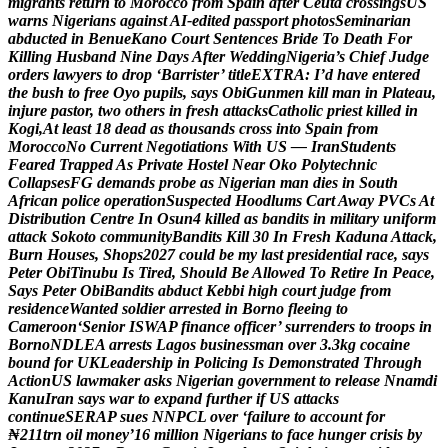
m
i
g
r
a
n
t
s
r
e
t
u
r
n
t
o
M
o
r
o
c
c
o
f
r
o
m
S
p
a
i
n
a
f
t
e
r
C
e
u
t
a
c
r
o
s
s
i
n
g
s
U
S
w
a
r
n
s
N
i
g
e
r
i
a
n
s
a
g
a
i
n
s
t
A
I
-
e
d
i
t
e
d
p
a
s
s
p
o
r
t
p
h
o
t
o
s
S
e
m
i
n
a
r
i
a
n
a
b
d
u
c
t
e
d
i
n
B
e
n
u
e
K
a
n
o
C
o
u
r
t
S
e
n
t
e
n
c
e
s
B
r
i
d
e
T
o
D
e
a
t
h
F
o
r
K
i
l
l
i
n
g
H
u
s
b
a
n
d
N
i
n
e
D
a
y
s
A
f
t
e
r
W
e
d
d
i
n
g
N
i
g
e
r
i
a
’
s
C
h
i
e
f
J
u
d
g
e
o
r
d
e
r
s
l
a
w
y
e
r
s
t
o
d
r
o
p
‘
B
a
r
r
i
s
t
e
r
’
t
i
t
l
e
E
X
T
R
A
:
I
’
d
h
a
v
e
e
n
t
e
r
e
d
t
h
e
b
u
s
h
t
o
f
r
e
e
O
y
o
p
u
p
i
l
s
,
s
a
y
s
O
b
i
G
u
n
m
e
n
k
i
l
l
m
a
n
i
n
P
l
a
t
e
a
u
,
i
n
j
u
r
e
p
a
s
t
o
r
,
t
w
o
o
t
h
e
r
s
i
n
f
r
e
s
h
a
t
t
a
c
k
s
C
a
t
h
o
l
i
c
p
r
i
e
s
t
k
i
l
l
e
d
i
n
K
o
g
i
,
A
t
l
e
a
s
t
1
8
d
e
a
d
a
s
t
h
o
u
s
a
n
d
s
c
r
o
s
s
i
n
t
o
S
p
a
i
n
f
r
o
m
M
o
r
o
c
c
o
N
o
C
u
r
r
e
n
t
N
e
g
o
t
i
a
t
i
o
n
s
W
i
t
h
U
S
—
I
r
a
n
S
t
u
d
e
n
t
s
F
e
a
r
e
d
T
r
a
p
p
e
d
A
s
P
r
i
v
a
t
e
H
o
s
t
e
l
N
e
a
r
O
k
o
P
o
l
y
t
e
c
h
n
i
c
C
o
l
l
a
p
s
e
s
F
G
d
e
m
a
n
d
s
p
r
o
b
e
a
s
N
i
g
e
r
i
a
n
m
a
n
d
i
e
s
i
n
S
o
u
t
h
A
f
r
i
c
a
n
p
o
l
i
c
e
o
p
e
r
a
t
i
o
n
S
u
s
p
e
c
t
e
d
H
o
o
d
l
u
m
s
C
a
r
t
A
w
a
y
P
V
C
s
A
t
D
i
s
t
r
i
b
u
t
i
o
n
C
e
n
t
r
e
I
n
O
s
u
n
4
k
i
l
l
e
d
a
s
b
a
n
d
i
t
s
i
n
m
i
l
i
t
a
r
y
u
n
i
f
o
r
m
a
t
t
a
c
k
S
o
k
o
t
o
c
o
m
m
u
n
i
t
y
B
a
n
d
i
t
s
K
i
l
l
3
0
I
n
F
r
e
s
h
K
a
d
u
n
a
A
t
t
a
c
k
,
B
u
r
n
H
o
u
s
e
s
,
S
h
o
p
s
2
0
2
7
c
o
u
l
d
b
e
m
y
l
a
s
t
p
r
e
s
i
d
e
n
t
i
a
l
r
a
c
e
,
s
a
y
s
P
e
t
e
r
O
b
i
T
i
n
u
b
u
I
s
T
i
r
e
d
,
S
h
o
u
l
d
B
e
A
l
l
o
w
e
d
T
o
R
e
t
i
r
e
I
n
P
e
a
c
e
,
S
a
y
s
P
e
t
e
r
O
b
i
B
a
n
d
i
t
s
a
b
d
u
c
t
K
e
b
b
i
h
i
g
h
c
o
u
r
t
j
u
d
g
e
f
r
o
m
r
e
s
i
d
e
n
c
e
W
a
n
t
e
d
s
o
l
d
i
e
r
a
r
r
e
s
t
e
d
i
n
B
o
r
n
o
f
l
e
e
i
n
g
t
o
C
a
m
e
r
o
o
n
‘
S
e
n
i
o
r
I
S
W
A
P
f
i
n
a
n
c
e
o
f
f
i
c
e
r
’
s
u
r
r
e
n
d
e
r
s
t
o
t
r
o
o
p
s
i
n
B
o
r
n
o
N
D
L
E
A
a
r
r
e
s
t
s
L
a
g
o
s
b
u
s
i
n
e
s
s
m
a
n
o
v
e
r
3
.
3
k
g
c
o
c
a
i
n
e
b
o
u
n
d
f
o
r
U
K
L
e
a
d
e
r
s
h
i
p
i
n
P
o
l
i
c
i
n
g
I
s
D
e
m
o
n
s
t
r
a
t
e
d
T
h
r
o
u
g
h
A
c
t
i
o
n
U
S
l
a
w
m
a
k
e
r
a
s
k
s
N
i
g
e
r
i
a
n
g
o
v
e
r
n
m
e
n
t
t
o
r
e
l
e
a
s
e
N
n
a
m
d
i
K
a
n
u
I
r
a
n
s
a
y
s
w
a
r
t
o
e
x
p
a
n
d
f
u
r
t
h
e
r
i
f
U
S
a
t
t
a
c
k
s
c
o
n
t
i
n
u
e
S
E
R
A
P
s
u
e
s
N
N
P
C
L
o
v
e
r
‘
f
a
i
l
u
r
e
t
o
a
c
c
o
u
n
t
f
o
r
₦
2
1
1
t
r
n
o
i
l
m
o
n
e
y
’
1
6
m
i
l
l
i
o
n
N
i
g
e
r
i
a
n
s
t
o
f
a
c
e
h
u
n
g
e
r
c
r
i
s
i
s
b
y