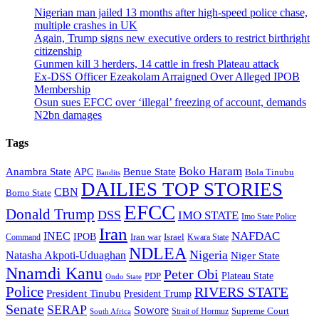
Nigerian man jailed 13 months after high-speed police chase,
multiple crashes in UK
Again, Trump signs new executive orders to restrict birthright
citizenship
Gunmen kill 3 herders, 14 cattle in fresh Plateau attack
Ex-DSS Officer Ezeakolam Arraigned Over Alleged IPOB
Membership
Osun sues EFCC over ‘illegal’ freezing of account, demands
N2bn damages
Tags
Boko Haram
Anambra State
Benue State
APC
Bola Tinubu
Bandits
DAILIES TOP STORIES
CBN
Borno State
EFCC
Donald Trump
DSS
IMO STATE
Imo State Police
Iran
NAFDAC
INEC
IPOB
Iran war
Israel
Command
Kwara State
NDLEA
Nigeria
Natasha Akpoti-Uduaghan
Niger State
Nnamdi Kanu
Peter Obi
Plateau State
PDP
Ondo State
Police
RIVERS STATE
President Tinubu
President Trump
Senate
SERAP
Sowore
Supreme Court
Strait of Hormuz
South Africa