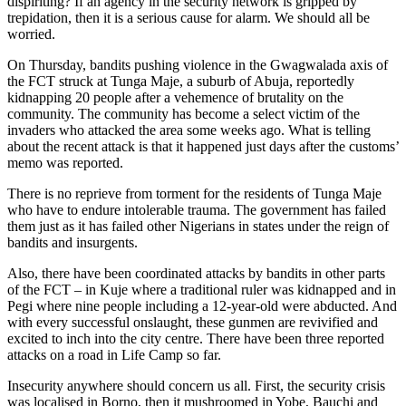
dispiriting? If an agency in the security network is gripped by
trepidation, then it is a serious cause for alarm. We should all be
worried.
On Thursday, bandits pushing violence in the Gwagwalada axis of
the FCT struck at Tunga Maje, a suburb of Abuja, reportedly
kidnapping 20 people after a vehemence of brutality on the
community. The community has become a select victim of the
invaders who attacked the area some weeks ago. What is telling
about the recent attack is that it happened just days after the customs’
memo was reported.
There is no reprieve from torment for the residents of Tunga Maje
who have to endure intolerable trauma. The government has failed
them just as it has failed other Nigerians in states under the reign of
bandits and insurgents.
Also, there have been coordinated attacks by bandits in other parts
of the FCT – in Kuje where a traditional ruler was kidnapped and in
Pegi where nine people including a 12-year-old were abducted. And
with every successful onslaught, these gunmen are revivified and
excited to inch into the city centre. There have been three reported
attacks on a road in Life Camp so far.
Insecurity anywhere should concern us all. First, the security crisis
was localised in Borno, then it mushroomed in Yobe, Bauchi and