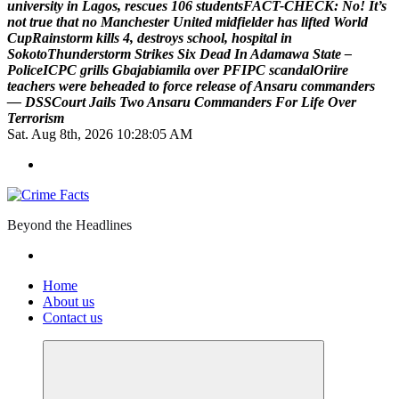
u
n
i
v
e
r
s
i
t
y
i
n
L
a
g
o
s
,
r
e
s
c
u
e
s
1
0
6
s
t
u
d
e
n
t
s
F
A
C
T
-
C
H
E
C
K
:
N
o
!
I
t
’
s
n
o
t
t
r
u
e
t
h
a
t
n
o
M
a
n
c
h
e
s
t
e
r
U
n
i
t
e
d
m
i
d
f
i
e
l
d
e
r
h
a
s
l
i
f
t
e
d
W
o
r
l
d
C
u
p
R
a
i
n
s
t
o
r
m
k
i
l
l
s
4
,
d
e
s
t
r
o
y
s
s
c
h
o
o
l
,
h
o
s
p
i
t
a
l
i
n
S
o
k
o
t
o
T
h
u
n
d
e
r
s
t
o
r
m
S
t
r
i
k
e
s
S
i
x
D
e
a
d
I
n
A
d
a
m
a
w
a
S
t
a
t
e
–
P
o
l
i
c
e
I
C
P
C
g
r
i
l
l
s
G
b
a
j
a
b
i
a
m
i
l
a
o
v
e
r
P
F
I
P
C
s
c
a
n
d
a
l
O
r
i
i
r
e
t
e
a
c
h
e
r
s
w
e
r
e
b
e
h
e
a
d
e
d
t
o
f
o
r
c
e
r
e
l
e
a
s
e
o
f
A
n
s
a
r
u
c
o
m
m
a
n
d
e
r
s
—
D
S
S
C
o
u
r
t
J
a
i
l
s
T
w
o
A
n
s
a
r
u
C
o
m
m
a
n
d
e
r
s
F
o
r
L
i
f
e
O
v
e
r
T
e
r
r
o
r
i
s
m
Sat. Aug 8th, 2026
10:28:06 AM
Beyond the Headlines
Home
About us
Contact us