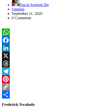
Pascal Arogorn Ibe
Opinion
September 11, 2020
0 Comments
WhatsApp
Facebook
LinkedIn
X
Threads
Telegram
Pinterest
Copy
Link
Share
Frederick Nwabufo