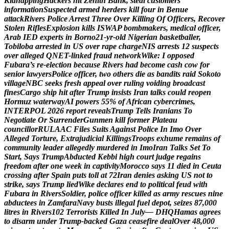
K
i
d
n
a
p
p
i
n
g
H
a
c
k
e
r
s
h
i
t
Z
e
n
i
t
h
B
a
n
k
,
s
t
e
a
l
c
u
s
t
o
m
e
r
s
’
i
n
f
o
r
m
a
t
i
o
n
S
u
s
p
e
c
t
e
d
a
r
m
e
d
h
e
r
d
e
r
s
k
i
l
l
f
o
u
r
i
n
B
e
n
u
e
a
t
t
a
c
k
R
i
v
e
r
s
P
o
l
i
c
e
A
r
r
e
s
t
T
h
r
e
e
O
v
e
r
K
i
l
l
i
n
g
O
f
O
f
f
i
c
e
r
s
,
R
e
c
o
v
e
r
S
t
o
l
e
n
R
i
f
l
e
s
E
x
p
l
o
s
i
o
n
k
i
l
l
s
I
S
W
A
P
b
o
m
b
m
a
k
e
r
s
,
m
e
d
i
c
a
l
o
f
f
i
c
e
r
,
A
r
a
b
I
E
D
e
x
p
e
r
t
s
i
n
B
o
r
n
o
2
1
-
y
r
-
o
l
d
N
i
g
e
r
i
a
n
b
a
s
k
e
t
b
a
l
l
e
r
,
T
o
b
i
l
o
b
a
a
r
r
e
s
t
e
d
i
n
U
S
o
v
e
r
r
a
p
e
c
h
a
r
g
e
N
I
S
a
r
r
e
s
t
s
1
2
s
u
s
p
e
c
t
s
o
v
e
r
a
l
l
e
g
e
d
Q
N
E
T
-
l
i
n
k
e
d
f
r
a
u
d
n
e
t
w
o
r
k
W
i
k
e
:
I
o
p
p
o
s
e
d
F
u
b
a
r
a
’
s
r
e
-
e
l
e
c
t
i
o
n
b
e
c
a
u
s
e
R
i
v
e
r
s
h
a
d
b
e
c
o
m
e
c
a
s
h
c
o
w
f
o
r
s
e
n
i
o
r
l
a
w
y
e
r
s
P
o
l
i
c
e
o
f
f
i
c
e
r
,
t
w
o
o
t
h
e
r
s
d
i
e
a
s
b
a
n
d
i
t
s
r
a
i
d
S
o
k
o
t
o
v
i
l
l
a
g
e
N
B
C
s
e
e
k
s
f
r
e
s
h
a
p
p
e
a
l
o
v
e
r
r
u
l
i
n
g
v
o
i
d
i
n
g
b
r
o
a
d
c
a
s
t
f
i
n
e
s
C
a
r
g
o
s
h
i
p
h
i
t
a
f
t
e
r
T
r
u
m
p
i
n
s
i
s
t
s
I
r
a
n
t
a
l
k
s
c
o
u
l
d
r
e
o
p
e
n
H
o
r
m
u
z
w
a
t
e
r
w
a
y
A
I
p
o
w
e
r
s
5
5
%
o
f
A
f
r
i
c
a
n
c
y
b
e
r
c
r
i
m
e
s
,
I
N
T
E
R
P
O
L
2
0
2
6
r
e
p
o
r
t
r
e
v
e
a
l
s
T
r
u
m
p
T
e
l
l
s
I
r
a
n
i
a
n
s
T
o
N
e
g
o
t
i
a
t
e
O
r
S
u
r
r
e
n
d
e
r
G
u
n
m
e
n
k
i
l
l
f
o
r
m
e
r
P
l
a
t
e
a
u
c
o
u
n
c
i
l
l
o
r
R
U
L
A
A
C
F
i
l
e
s
S
u
i
t
s
A
g
a
i
n
s
t
P
o
l
i
c
e
I
n
I
m
o
O
v
e
r
A
l
l
e
g
e
d
T
o
r
t
u
r
e
,
E
x
t
r
a
j
u
d
i
c
i
a
l
K
i
l
l
i
n
g
s
T
r
o
o
p
s
e
x
h
u
m
e
r
e
m
a
i
n
s
o
f
c
o
m
m
u
n
i
t
y
l
e
a
d
e
r
a
l
l
e
g
e
d
l
y
m
u
r
d
e
r
e
d
i
n
I
m
o
I
r
a
n
T
a
l
k
s
S
e
t
T
o
S
t
a
r
t
,
S
a
y
s
T
r
u
m
p
A
b
d
u
c
t
e
d
K
e
b
b
i
h
i
g
h
c
o
u
r
t
j
u
d
g
e
r
e
g
a
i
n
s
f
r
e
e
d
o
m
a
f
t
e
r
o
n
e
w
e
e
k
i
n
c
a
p
t
i
v
i
t
y
M
o
r
o
c
c
o
s
a
y
s
1
1
d
i
e
d
i
n
C
e
u
t
a
c
r
o
s
s
i
n
g
a
f
t
e
r
S
p
a
i
n
p
u
t
s
t
o
l
l
a
t
7
2
I
r
a
n
d
e
n
i
e
s
a
s
k
i
n
g
U
S
n
o
t
t
o
s
t
r
i
k
e
,
s
a
y
s
T
r
u
m
p
l
i
e
d
W
i
k
e
d
e
c
l
a
r
e
s
e
n
d
t
o
p
o
l
i
t
i
c
a
l
f
e
u
d
w
i
t
h
F
u
b
a
r
a
i
n
R
i
v
e
r
s
S
o
l
d
i
e
r
,
p
o
l
i
c
e
o
f
f
i
c
e
r
k
i
l
l
e
d
a
s
a
r
m
y
r
e
s
c
u
e
s
n
i
n
e
a
b
d
u
c
t
e
e
s
i
n
Z
a
m
f
a
r
a
N
a
v
y
b
u
s
t
s
i
l
l
e
g
a
l
f
u
e
l
d
e
p
o
t
,
s
e
i
z
e
s
8
7
,
0
0
0
l
i
t
r
e
s
i
n
R
i
v
e
r
s
1
0
2
T
e
r
r
o
r
i
s
t
s
K
i
l
l
e
d
I
n
J
u
l
y
—
D
H
Q
H
a
m
a
s
a
g
r
e
e
s
t
o
d
i
s
a
r
m
u
n
d
e
r
T
r
u
m
p
-
b
a
c
k
e
d
G
a
z
a
c
e
a
s
e
f
i
r
e
d
e
a
l
O
v
e
r
4
8
,
0
0
0