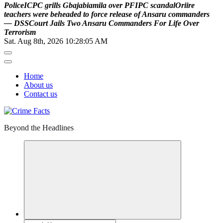
P
o
l
i
c
e
I
C
P
C
g
r
i
l
l
s
G
b
a
j
a
b
i
a
m
i
l
a
o
v
e
r
P
F
I
P
C
s
c
a
n
d
a
l
O
r
i
i
r
e
t
e
a
c
h
e
r
s
w
e
r
e
b
e
h
e
a
d
e
d
t
o
f
o
r
c
e
r
e
l
e
a
s
e
o
f
A
n
s
a
r
u
c
o
m
m
a
n
d
e
r
s
—
D
S
S
C
o
u
r
t
J
a
i
l
s
T
w
o
A
n
s
a
r
u
C
o
m
m
a
n
d
e
r
s
F
o
r
L
i
f
e
O
v
e
r
T
e
r
r
o
r
i
s
m
Sat. Aug 8th, 2026
10:28:06 AM
Home
About us
Contact us
Beyond the Headlines