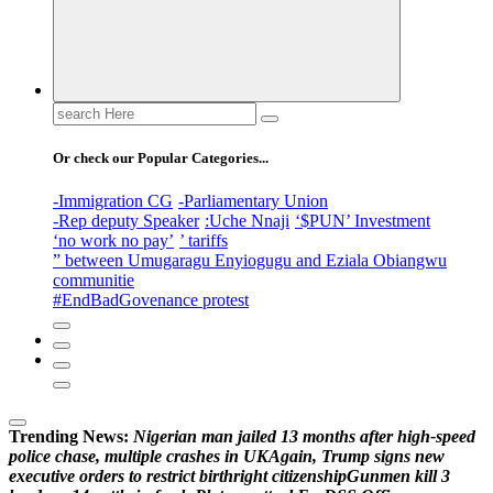
Or check our Popular Categories...
-Immigration CG
-Parliamentary Union
-Rep deputy Speaker
:Uche Nnaji
‘$PUN’ Investment
‘no work no pay’
’ tariffs
” between Umugaragu Enyiogugu and Eziala Obiangwu
communitie
#EndBadGovenance protest
Trending News:
N
i
g
e
r
i
a
n
m
a
n
j
a
i
l
e
d
1
3
m
o
n
t
h
s
a
f
t
e
r
h
i
g
h
-
s
p
e
e
d
p
o
l
i
c
e
c
h
a
s
e
,
m
u
l
t
i
p
l
e
c
r
a
s
h
e
s
i
n
U
K
A
g
a
i
n
,
T
r
u
m
p
s
i
g
n
s
n
e
w
e
x
e
c
u
t
i
v
e
o
r
d
e
r
s
t
o
r
e
s
t
r
i
c
t
b
i
r
t
h
r
i
g
h
t
c
i
t
i
z
e
n
s
h
i
p
G
u
n
m
e
n
k
i
l
l
3