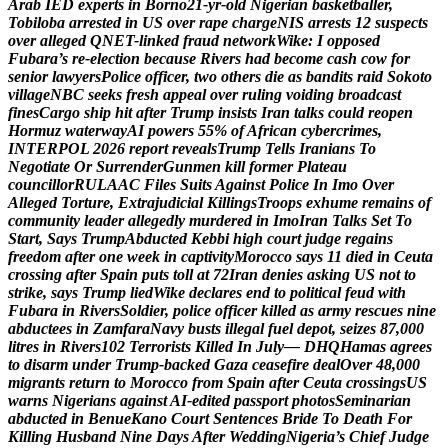
A
r
a
b
I
E
D
e
x
p
e
r
t
s
i
n
B
o
r
n
o
2
1
-
y
r
-
o
l
d
N
i
g
e
r
i
a
n
b
a
s
k
e
t
b
a
l
l
e
r
,
T
o
b
i
l
o
b
a
a
r
r
e
s
t
e
d
i
n
U
S
o
v
e
r
r
a
p
e
c
h
a
r
g
e
N
I
S
a
r
r
e
s
t
s
1
2
s
u
s
p
e
c
t
s
o
v
e
r
a
l
l
e
g
e
d
Q
N
E
T
-
l
i
n
k
e
d
f
r
a
u
d
n
e
t
w
o
r
k
W
i
k
e
:
I
o
p
p
o
s
e
d
F
u
b
a
r
a
’
s
r
e
-
e
l
e
c
t
i
o
n
b
e
c
a
u
s
e
R
i
v
e
r
s
h
a
d
b
e
c
o
m
e
c
a
s
h
c
o
w
f
o
r
s
e
n
i
o
r
l
a
w
y
e
r
s
P
o
l
i
c
e
o
f
f
i
c
e
r
,
t
w
o
o
t
h
e
r
s
d
i
e
a
s
b
a
n
d
i
t
s
r
a
i
d
S
o
k
o
t
o
v
i
l
l
a
g
e
N
B
C
s
e
e
k
s
f
r
e
s
h
a
p
p
e
a
l
o
v
e
r
r
u
l
i
n
g
v
o
i
d
i
n
g
b
r
o
a
d
c
a
s
t
f
i
n
e
s
C
a
r
g
o
s
h
i
p
h
i
t
a
f
t
e
r
T
r
u
m
p
i
n
s
i
s
t
s
I
r
a
n
t
a
l
k
s
c
o
u
l
d
r
e
o
p
e
n
H
o
r
m
u
z
w
a
t
e
r
w
a
y
A
I
p
o
w
e
r
s
5
5
%
o
f
A
f
r
i
c
a
n
c
y
b
e
r
c
r
i
m
e
s
,
I
N
T
E
R
P
O
L
2
0
2
6
r
e
p
o
r
t
r
e
v
e
a
l
s
T
r
u
m
p
T
e
l
l
s
I
r
a
n
i
a
n
s
T
o
N
e
g
o
t
i
a
t
e
O
r
S
u
r
r
e
n
d
e
r
G
u
n
m
e
n
k
i
l
l
f
o
r
m
e
r
P
l
a
t
e
a
u
c
o
u
n
c
i
l
l
o
r
R
U
L
A
A
C
F
i
l
e
s
S
u
i
t
s
A
g
a
i
n
s
t
P
o
l
i
c
e
I
n
I
m
o
O
v
e
r
A
l
l
e
g
e
d
T
o
r
t
u
r
e
,
E
x
t
r
a
j
u
d
i
c
i
a
l
K
i
l
l
i
n
g
s
T
r
o
o
p
s
e
x
h
u
m
e
r
e
m
a
i
n
s
o
f
c
o
m
m
u
n
i
t
y
l
e
a
d
e
r
a
l
l
e
g
e
d
l
y
m
u
r
d
e
r
e
d
i
n
I
m
o
I
r
a
n
T
a
l
k
s
S
e
t
T
o
S
t
a
r
t
,
S
a
y
s
T
r
u
m
p
A
b
d
u
c
t
e
d
K
e
b
b
i
h
i
g
h
c
o
u
r
t
j
u
d
g
e
r
e
g
a
i
n
s
f
r
e
e
d
o
m
a
f
t
e
r
o
n
e
w
e
e
k
i
n
c
a
p
t
i
v
i
t
y
M
o
r
o
c
c
o
s
a
y
s
1
1
d
i
e
d
i
n
C
e
u
t
a
c
r
o
s
s
i
n
g
a
f
t
e
r
S
p
a
i
n
p
u
t
s
t
o
l
l
a
t
7
2
I
r
a
n
d
e
n
i
e
s
a
s
k
i
n
g
U
S
n
o
t
t
o
s
t
r
i
k
e
,
s
a
y
s
T
r
u
m
p
l
i
e
d
W
i
k
e
d
e
c
l
a
r
e
s
e
n
d
t
o
p
o
l
i
t
i
c
a
l
f
e
u
d
w
i
t
h
F
u
b
a
r
a
i
n
R
i
v
e
r
s
S
o
l
d
i
e
r
,
p
o
l
i
c
e
o
f
f
i
c
e
r
k
i
l
l
e
d
a
s
a
r
m
y
r
e
s
c
u
e
s
n
i
n
e
a
b
d
u
c
t
e
e
s
i
n
Z
a
m
f
a
r
a
N
a
v
y
b
u
s
t
s
i
l
l
e
g
a
l
f
u
e
l
d
e
p
o
t
,
s
e
i
z
e
s
8
7
,
0
0
0
l
i
t
r
e
s
i
n
R
i
v
e
r
s
1
0
2
T
e
r
r
o
r
i
s
t
s
K
i
l
l
e
d
I
n
J
u
l
y
—
D
H
Q
H
a
m
a
s
a
g
r
e
e
s
t
o
d
i
s
a
r
m
u
n
d
e
r
T
r
u
m
p
-
b
a
c
k
e
d
G
a
z
a
c
e
a
s
e
f
i
r
e
d
e
a
l
O
v
e
r
4
8
,
0
0
0
m
i
g
r
a
n
t
s
r
e
t
u
r
n
t
o
M
o
r
o
c
c
o
f
r
o
m
S
p
a
i
n
a
f
t
e
r
C
e
u
t
a
c
r
o
s
s
i
n
g
s
U
S
w
a
r
n
s
N
i
g
e
r
i
a
n
s
a
g
a
i
n
s
t
A
I
-
e
d
i
t
e
d
p
a
s
s
p
o
r
t
p
h
o
t
o
s
S
e
m
i
n
a
r
i
a
n
a
b
d
u
c
t
e
d
i
n
B
e
n
u
e
K
a
n
o
C
o
u
r
t
S
e
n
t
e
n
c
e
s
B
r
i
d
e
T
o
D
e
a
t
h
F
o
r
K
i
l
l
i
n
g
H
u
s
b
a
n
d
N
i
n
e
D
a
y
s
A
f
t
e
r
W
e
d
d
i
n
g
N
i
g
e
r
i
a
’
s
C
h
i
e
f
J
u
d
g
e