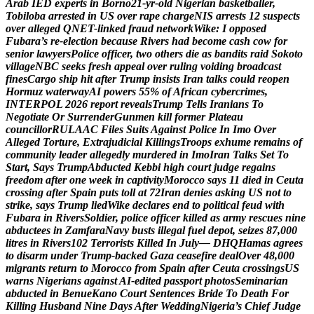
A
r
a
b
I
E
D
e
x
p
e
r
t
s
i
n
B
o
r
n
o
2
1
-
y
r
-
o
l
d
N
i
g
e
r
i
a
n
b
a
s
k
e
t
b
a
l
l
e
r
,
T
o
b
i
l
o
b
a
a
r
r
e
s
t
e
d
i
n
U
S
o
v
e
r
r
a
p
e
c
h
a
r
g
e
N
I
S
a
r
r
e
s
t
s
1
2
s
u
s
p
e
c
t
s
o
v
e
r
a
l
l
e
g
e
d
Q
N
E
T
-
l
i
n
k
e
d
f
r
a
u
d
n
e
t
w
o
r
k
W
i
k
e
:
I
o
p
p
o
s
e
d
F
u
b
a
r
a
’
s
r
e
-
e
l
e
c
t
i
o
n
b
e
c
a
u
s
e
R
i
v
e
r
s
h
a
d
b
e
c
o
m
e
c
a
s
h
c
o
w
f
o
r
s
e
n
i
o
r
l
a
w
y
e
r
s
P
o
l
i
c
e
o
f
f
i
c
e
r
,
t
w
o
o
t
h
e
r
s
d
i
e
a
s
b
a
n
d
i
t
s
r
a
i
d
S
o
k
o
t
o
v
i
l
l
a
g
e
N
B
C
s
e
e
k
s
f
r
e
s
h
a
p
p
e
a
l
o
v
e
r
r
u
l
i
n
g
v
o
i
d
i
n
g
b
r
o
a
d
c
a
s
t
f
i
n
e
s
C
a
r
g
o
s
h
i
p
h
i
t
a
f
t
e
r
T
r
u
m
p
i
n
s
i
s
t
s
I
r
a
n
t
a
l
k
s
c
o
u
l
d
r
e
o
p
e
n
H
o
r
m
u
z
w
a
t
e
r
w
a
y
A
I
p
o
w
e
r
s
5
5
%
o
f
A
f
r
i
c
a
n
c
y
b
e
r
c
r
i
m
e
s
,
I
N
T
E
R
P
O
L
2
0
2
6
r
e
p
o
r
t
r
e
v
e
a
l
s
T
r
u
m
p
T
e
l
l
s
I
r
a
n
i
a
n
s
T
o
N
e
g
o
t
i
a
t
e
O
r
S
u
r
r
e
n
d
e
r
G
u
n
m
e
n
k
i
l
l
f
o
r
m
e
r
P
l
a
t
e
a
u
c
o
u
n
c
i
l
l
o
r
R
U
L
A
A
C
F
i
l
e
s
S
u
i
t
s
A
g
a
i
n
s
t
P
o
l
i
c
e
I
n
I
m
o
O
v
e
r
A
l
l
e
g
e
d
T
o
r
t
u
r
e
,
E
x
t
r
a
j
u
d
i
c
i
a
l
K
i
l
l
i
n
g
s
T
r
o
o
p
s
e
x
h
u
m
e
r
e
m
a
i
n
s
o
f
c
o
m
m
u
n
i
t
y
l
e
a
d
e
r
a
l
l
e
g
e
d
l
y
m
u
r
d
e
r
e
d
i
n
I
m
o
I
r
a
n
T
a
l
k
s
S
e
t
T
o
S
t
a
r
t
,
S
a
y
s
T
r
u
m
p
A
b
d
u
c
t
e
d
K
e
b
b
i
h
i
g
h
c
o
u
r
t
j
u
d
g
e
r
e
g
a
i
n
s
f
r
e
e
d
o
m
a
f
t
e
r
o
n
e
w
e
e
k
i
n
c
a
p
t
i
v
i
t
y
M
o
r
o
c
c
o
s
a
y
s
1
1
d
i
e
d
i
n
C
e
u
t
a
c
r
o
s
s
i
n
g
a
f
t
e
r
S
p
a
i
n
p
u
t
s
t
o
l
l
a
t
7
2
I
r
a
n
d
e
n
i
e
s
a
s
k
i
n
g
U
S
n
o
t
t
o
s
t
r
i
k
e
,
s
a
y
s
T
r
u
m
p
l
i
e
d
W
i
k
e
d
e
c
l
a
r
e
s
e
n
d
t
o
p
o
l
i
t
i
c
a
l
f
e
u
d
w
i
t
h
F
u
b
a
r
a
i
n
R
i
v
e
r
s
S
o
l
d
i
e
r
,
p
o
l
i
c
e
o
f
f
i
c
e
r
k
i
l
l
e
d
a
s
a
r
m
y
r
e
s
c
u
e
s
n
i
n
e
a
b
d
u
c
t
e
e
s
i
n
Z
a
m
f
a
r
a
N
a
v
y
b
u
s
t
s
i
l
l
e
g
a
l
f
u
e
l
d
e
p
o
t
,
s
e
i
z
e
s
8
7
,
0
0
0
l
i
t
r
e
s
i
n
R
i
v
e
r
s
1
0
2
T
e
r
r
o
r
i
s
t
s
K
i
l
l
e
d
I
n
J
u
l
y
—
D
H
Q
H
a
m
a
s
a
g
r
e
e
s
t
o
d
i
s
a
r
m
u
n
d
e
r
T
r
u
m
p
-
b
a
c
k
e
d
G
a
z
a
c
e
a
s
e
f
i
r
e
d
e
a
l
O
v
e
r
4
8
,
0
0
0
m
i
g
r
a
n
t
s
r
e
t
u
r
n
t
o
M
o
r
o
c
c
o
f
r
o
m
S
p
a
i
n
a
f
t
e
r
C
e
u
t
a
c
r
o
s
s
i
n
g
s
U
S
w
a
r
n
s
N
i
g
e
r
i
a
n
s
a
g
a
i
n
s
t
A
I
-
e
d
i
t
e
d
p
a
s
s
p
o
r
t
p
h
o
t
o
s
S
e
m
i
n
a
r
i
a
n
a
b
d
u
c
t
e
d
i
n
B
e
n
u
e
K
a
n
o
C
o
u
r
t
S
e
n
t
e
n
c
e
s
B
r
i
d
e
T
o
D
e
a
t
h
F
o
r
K
i
l
l
i
n
g
H
u
s
b
a
n
d
N
i
n
e
D
a
y
s
A
f
t
e
r
W
e
d
d
i
n
g
N
i
g
e
r
i
a
’
s
C
h
i
e
f
J
u
d
g
e