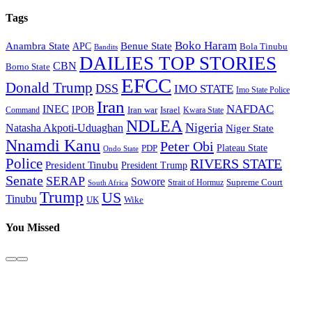
Tags
Boko Haram
Anambra State
Benue State
APC
Bola Tinubu
Bandits
DAILIES TOP STORIES
CBN
Borno State
EFCC
Donald Trump
DSS
IMO STATE
Imo State Police
Iran
NAFDAC
INEC
IPOB
Iran war
Israel
Command
Kwara State
NDLEA
Nigeria
Natasha Akpoti-Uduaghan
Niger State
Nnamdi Kanu
Peter Obi
Plateau State
PDP
Ondo State
Police
RIVERS STATE
President Tinubu
President Trump
Senate
SERAP
Sowore
Supreme Court
Strait of Hormuz
South Africa
Trump
US
Tinubu
Wike
UK
You Missed