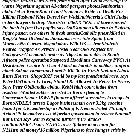
m
i
g
r
a
n
t
s
r
e
t
u
r
n
t
o
M
o
r
o
c
c
o
f
r
o
m
S
p
a
i
n
a
f
t
e
r
C
e
u
t
a
c
r
o
s
s
i
n
g
s
U
S
w
a
r
n
s
N
i
g
e
r
i
a
n
s
a
g
a
i
n
s
t
A
I
-
e
d
i
t
e
d
p
a
s
s
p
o
r
t
p
h
o
t
o
s
S
e
m
i
n
a
r
i
a
n
a
b
d
u
c
t
e
d
i
n
B
e
n
u
e
K
a
n
o
C
o
u
r
t
S
e
n
t
e
n
c
e
s
B
r
i
d
e
T
o
D
e
a
t
h
F
o
r
K
i
l
l
i
n
g
H
u
s
b
a
n
d
N
i
n
e
D
a
y
s
A
f
t
e
r
W
e
d
d
i
n
g
N
i
g
e
r
i
a
’
s
C
h
i
e
f
J
u
d
g
e
o
r
d
e
r
s
l
a
w
y
e
r
s
t
o
d
r
o
p
‘
B
a
r
r
i
s
t
e
r
’
t
i
t
l
e
E
X
T
R
A
:
I
’
d
h
a
v
e
e
n
t
e
r
e
d
t
h
e
b
u
s
h
t
o
f
r
e
e
O
y
o
p
u
p
i
l
s
,
s
a
y
s
O
b
i
G
u
n
m
e
n
k
i
l
l
m
a
n
i
n
P
l
a
t
e
a
u
,
i
n
j
u
r
e
p
a
s
t
o
r
,
t
w
o
o
t
h
e
r
s
i
n
f
r
e
s
h
a
t
t
a
c
k
s
C
a
t
h
o
l
i
c
p
r
i
e
s
t
k
i
l
l
e
d
i
n
K
o
g
i
,
A
t
l
e
a
s
t
1
8
d
e
a
d
a
s
t
h
o
u
s
a
n
d
s
c
r
o
s
s
i
n
t
o
S
p
a
i
n
f
r
o
m
M
o
r
o
c
c
o
N
o
C
u
r
r
e
n
t
N
e
g
o
t
i
a
t
i
o
n
s
W
i
t
h
U
S
—
I
r
a
n
S
t
u
d
e
n
t
s
F
e
a
r
e
d
T
r
a
p
p
e
d
A
s
P
r
i
v
a
t
e
H
o
s
t
e
l
N
e
a
r
O
k
o
P
o
l
y
t
e
c
h
n
i
c
C
o
l
l
a
p
s
e
s
F
G
d
e
m
a
n
d
s
p
r
o
b
e
a
s
N
i
g
e
r
i
a
n
m
a
n
d
i
e
s
i
n
S
o
u
t
h
A
f
r
i
c
a
n
p
o
l
i
c
e
o
p
e
r
a
t
i
o
n
S
u
s
p
e
c
t
e
d
H
o
o
d
l
u
m
s
C
a
r
t
A
w
a
y
P
V
C
s
A
t
D
i
s
t
r
i
b
u
t
i
o
n
C
e
n
t
r
e
I
n
O
s
u
n
4
k
i
l
l
e
d
a
s
b
a
n
d
i
t
s
i
n
m
i
l
i
t
a
r
y
u
n
i
f
o
r
m
a
t
t
a
c
k
S
o
k
o
t
o
c
o
m
m
u
n
i
t
y
B
a
n
d
i
t
s
K
i
l
l
3
0
I
n
F
r
e
s
h
K
a
d
u
n
a
A
t
t
a
c
k
,
B
u
r
n
H
o
u
s
e
s
,
S
h
o
p
s
2
0
2
7
c
o
u
l
d
b
e
m
y
l
a
s
t
p
r
e
s
i
d
e
n
t
i
a
l
r
a
c
e
,
s
a
y
s
P
e
t
e
r
O
b
i
T
i
n
u
b
u
I
s
T
i
r
e
d
,
S
h
o
u
l
d
B
e
A
l
l
o
w
e
d
T
o
R
e
t
i
r
e
I
n
P
e
a
c
e
,
S
a
y
s
P
e
t
e
r
O
b
i
B
a
n
d
i
t
s
a
b
d
u
c
t
K
e
b
b
i
h
i
g
h
c
o
u
r
t
j
u
d
g
e
f
r
o
m
r
e
s
i
d
e
n
c
e
W
a
n
t
e
d
s
o
l
d
i
e
r
a
r
r
e
s
t
e
d
i
n
B
o
r
n
o
f
l
e
e
i
n
g
t
o
C
a
m
e
r
o
o
n
‘
S
e
n
i
o
r
I
S
W
A
P
f
i
n
a
n
c
e
o
f
f
i
c
e
r
’
s
u
r
r
e
n
d
e
r
s
t
o
t
r
o
o
p
s
i
n
B
o
r
n
o
N
D
L
E
A
a
r
r
e
s
t
s
L
a
g
o
s
b
u
s
i
n
e
s
s
m
a
n
o
v
e
r
3
.
3
k
g
c
o
c
a
i
n
e
b
o
u
n
d
f
o
r
U
K
L
e
a
d
e
r
s
h
i
p
i
n
P
o
l
i
c
i
n
g
I
s
D
e
m
o
n
s
t
r
a
t
e
d
T
h
r
o
u
g
h
A
c
t
i
o
n
U
S
l
a
w
m
a
k
e
r
a
s
k
s
N
i
g
e
r
i
a
n
g
o
v
e
r
n
m
e
n
t
t
o
r
e
l
e
a
s
e
N
n
a
m
d
i
K
a
n
u
I
r
a
n
s
a
y
s
w
a
r
t
o
e
x
p
a
n
d
f
u
r
t
h
e
r
i
f
U
S
a
t
t
a
c
k
s
c
o
n
t
i
n
u
e
S
E
R
A
P
s
u
e
s
N
N
P
C
L
o
v
e
r
‘
f
a
i
l
u
r
e
t
o
a
c
c
o
u
n
t
f
o
r
₦
2
1
1
t
r
n
o
i
l
m
o
n
e
y
’
1
6
m
i
l
l
i
o
n
N
i
g
e
r
i
a
n
s
t
o
f
a
c
e
h
u
n
g
e
r
c
r
i
s
i
s
b
y