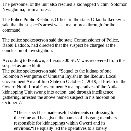
The personnel of the unit also rescued a kidnapped victim, Solomon
Nwagbuma, from a forest.
The Police Public Relations Officer in the state, Orlando Ikeokwu,
said that the suspect’s arrest was a major breakthrough for the
command.
The police spokesperson said the state Commissioner of Police,
Rabiu Ladodo, had directed that the suspect be charged at the
conclusion of investigation.
According to Ikeokwu, a Lexus 300 SUV was recovered from the
suspect as an exhibit.
The police spokesperson said, “Sequel to the kidnap of one
Solomon Nwanguma of Umuanu Inyishi in the Ikeduru Local
Government Area of Imo State on October 5, 2019, at Prefab in the
Owerri North Local Government Area, operatives of the Anti-
kidnapping Unit swung into action, and through intelligence
gathering, arrested the above named suspect in his hideout on
October 7.
“The suspect has made useful statements confessing to
the crime and has given the names of his gang members
responsible for kidnappings within Owerri and its
environs.“He equally led the operatives to a lonely