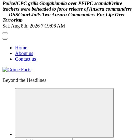
P
o
l
i
c
e
I
C
P
C
g
r
i
l
l
s
G
b
a
j
a
b
i
a
m
i
l
a
o
v
e
r
P
F
I
P
C
s
c
a
n
d
a
l
O
r
i
i
r
e
t
e
a
c
h
e
r
s
w
e
r
e
b
e
h
e
a
d
e
d
t
o
f
o
r
c
e
r
e
l
e
a
s
e
o
f
A
n
s
a
r
u
c
o
m
m
a
n
d
e
r
s
—
D
S
S
C
o
u
r
t
J
a
i
l
s
T
w
o
A
n
s
a
r
u
C
o
m
m
a
n
d
e
r
s
F
o
r
L
i
f
e
O
v
e
r
T
e
r
r
o
r
i
s
m
Sat. Aug 8th, 2026
7:19:07 AM
Home
About us
Contact us
Beyond the Headlines