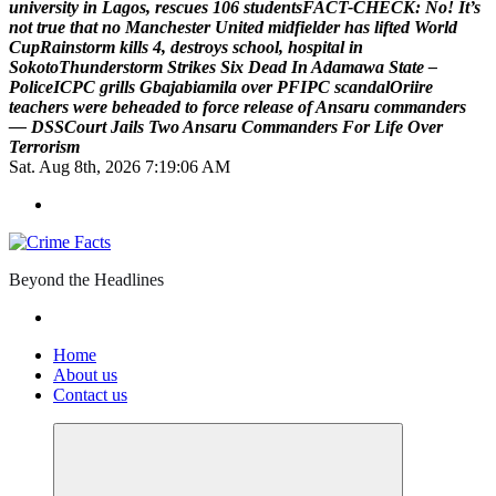
u
n
i
v
e
r
s
i
t
y
i
n
L
a
g
o
s
,
r
e
s
c
u
e
s
1
0
6
s
t
u
d
e
n
t
s
F
A
C
T
-
C
H
E
C
K
:
N
o
!
I
t
’
s
n
o
t
t
r
u
e
t
h
a
t
n
o
M
a
n
c
h
e
s
t
e
r
U
n
i
t
e
d
m
i
d
f
i
e
l
d
e
r
h
a
s
l
i
f
t
e
d
W
o
r
l
d
C
u
p
R
a
i
n
s
t
o
r
m
k
i
l
l
s
4
,
d
e
s
t
r
o
y
s
s
c
h
o
o
l
,
h
o
s
p
i
t
a
l
i
n
S
o
k
o
t
o
T
h
u
n
d
e
r
s
t
o
r
m
S
t
r
i
k
e
s
S
i
x
D
e
a
d
I
n
A
d
a
m
a
w
a
S
t
a
t
e
–
P
o
l
i
c
e
I
C
P
C
g
r
i
l
l
s
G
b
a
j
a
b
i
a
m
i
l
a
o
v
e
r
P
F
I
P
C
s
c
a
n
d
a
l
O
r
i
i
r
e
t
e
a
c
h
e
r
s
w
e
r
e
b
e
h
e
a
d
e
d
t
o
f
o
r
c
e
r
e
l
e
a
s
e
o
f
A
n
s
a
r
u
c
o
m
m
a
n
d
e
r
s
—
D
S
S
C
o
u
r
t
J
a
i
l
s
T
w
o
A
n
s
a
r
u
C
o
m
m
a
n
d
e
r
s
F
o
r
L
i
f
e
O
v
e
r
T
e
r
r
o
r
i
s
m
Sat. Aug 8th, 2026
7:19:07 AM
Beyond the Headlines
Home
About us
Contact us