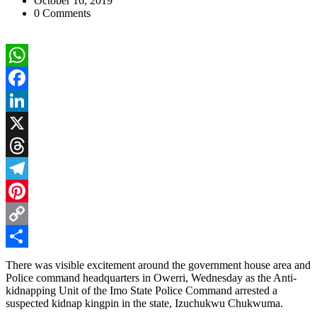
October 16, 2019
0 Comments
WhatsApp
Facebook
LinkedIn
X
Threads
Telegram
Pinterest
Copy
Link
Share
T
here was visible excitement around the government house area and
Police command headquarters in Owerri, Wednesday as the Anti-
kidnapping Unit of the Imo State Police Command arrested a
suspected kidnap kingpin in the state, Izuchukwu Chukwuma.