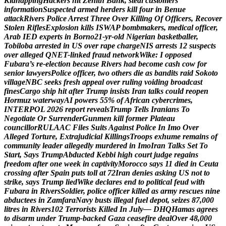
K
i
d
n
a
p
p
i
n
g
H
a
c
k
e
r
s
h
i
t
Z
e
n
i
t
h
B
a
n
k
,
s
t
e
a
l
c
u
s
t
o
m
e
r
s
’
i
n
f
o
r
m
a
t
i
o
n
S
u
s
p
e
c
t
e
d
a
r
m
e
d
h
e
r
d
e
r
s
k
i
l
l
f
o
u
r
i
n
B
e
n
u
e
a
t
t
a
c
k
R
i
v
e
r
s
P
o
l
i
c
e
A
r
r
e
s
t
T
h
r
e
e
O
v
e
r
K
i
l
l
i
n
g
O
f
O
f
f
i
c
e
r
s
,
R
e
c
o
v
e
r
S
t
o
l
e
n
R
i
f
l
e
s
E
x
p
l
o
s
i
o
n
k
i
l
l
s
I
S
W
A
P
b
o
m
b
m
a
k
e
r
s
,
m
e
d
i
c
a
l
o
f
f
i
c
e
r
,
A
r
a
b
I
E
D
e
x
p
e
r
t
s
i
n
B
o
r
n
o
2
1
-
y
r
-
o
l
d
N
i
g
e
r
i
a
n
b
a
s
k
e
t
b
a
l
l
e
r
,
T
o
b
i
l
o
b
a
a
r
r
e
s
t
e
d
i
n
U
S
o
v
e
r
r
a
p
e
c
h
a
r
g
e
N
I
S
a
r
r
e
s
t
s
1
2
s
u
s
p
e
c
t
s
o
v
e
r
a
l
l
e
g
e
d
Q
N
E
T
-
l
i
n
k
e
d
f
r
a
u
d
n
e
t
w
o
r
k
W
i
k
e
:
I
o
p
p
o
s
e
d
F
u
b
a
r
a
’
s
r
e
-
e
l
e
c
t
i
o
n
b
e
c
a
u
s
e
R
i
v
e
r
s
h
a
d
b
e
c
o
m
e
c
a
s
h
c
o
w
f
o
r
s
e
n
i
o
r
l
a
w
y
e
r
s
P
o
l
i
c
e
o
f
f
i
c
e
r
,
t
w
o
o
t
h
e
r
s
d
i
e
a
s
b
a
n
d
i
t
s
r
a
i
d
S
o
k
o
t
o
v
i
l
l
a
g
e
N
B
C
s
e
e
k
s
f
r
e
s
h
a
p
p
e
a
l
o
v
e
r
r
u
l
i
n
g
v
o
i
d
i
n
g
b
r
o
a
d
c
a
s
t
f
i
n
e
s
C
a
r
g
o
s
h
i
p
h
i
t
a
f
t
e
r
T
r
u
m
p
i
n
s
i
s
t
s
I
r
a
n
t
a
l
k
s
c
o
u
l
d
r
e
o
p
e
n
H
o
r
m
u
z
w
a
t
e
r
w
a
y
A
I
p
o
w
e
r
s
5
5
%
o
f
A
f
r
i
c
a
n
c
y
b
e
r
c
r
i
m
e
s
,
I
N
T
E
R
P
O
L
2
0
2
6
r
e
p
o
r
t
r
e
v
e
a
l
s
T
r
u
m
p
T
e
l
l
s
I
r
a
n
i
a
n
s
T
o
N
e
g
o
t
i
a
t
e
O
r
S
u
r
r
e
n
d
e
r
G
u
n
m
e
n
k
i
l
l
f
o
r
m
e
r
P
l
a
t
e
a
u
c
o
u
n
c
i
l
l
o
r
R
U
L
A
A
C
F
i
l
e
s
S
u
i
t
s
A
g
a
i
n
s
t
P
o
l
i
c
e
I
n
I
m
o
O
v
e
r
A
l
l
e
g
e
d
T
o
r
t
u
r
e
,
E
x
t
r
a
j
u
d
i
c
i
a
l
K
i
l
l
i
n
g
s
T
r
o
o
p
s
e
x
h
u
m
e
r
e
m
a
i
n
s
o
f
c
o
m
m
u
n
i
t
y
l
e
a
d
e
r
a
l
l
e
g
e
d
l
y
m
u
r
d
e
r
e
d
i
n
I
m
o
I
r
a
n
T
a
l
k
s
S
e
t
T
o
S
t
a
r
t
,
S
a
y
s
T
r
u
m
p
A
b
d
u
c
t
e
d
K
e
b
b
i
h
i
g
h
c
o
u
r
t
j
u
d
g
e
r
e
g
a
i
n
s
f
r
e
e
d
o
m
a
f
t
e
r
o
n
e
w
e
e
k
i
n
c
a
p
t
i
v
i
t
y
M
o
r
o
c
c
o
s
a
y
s
1
1
d
i
e
d
i
n
C
e
u
t
a
c
r
o
s
s
i
n
g
a
f
t
e
r
S
p
a
i
n
p
u
t
s
t
o
l
l
a
t
7
2
I
r
a
n
d
e
n
i
e
s
a
s
k
i
n
g
U
S
n
o
t
t
o
s
t
r
i
k
e
,
s
a
y
s
T
r
u
m
p
l
i
e
d
W
i
k
e
d
e
c
l
a
r
e
s
e
n
d
t
o
p
o
l
i
t
i
c
a
l
f
e
u
d
w
i
t
h
F
u
b
a
r
a
i
n
R
i
v
e
r
s
S
o
l
d
i
e
r
,
p
o
l
i
c
e
o
f
f
i
c
e
r
k
i
l
l
e
d
a
s
a
r
m
y
r
e
s
c
u
e
s
n
i
n
e
a
b
d
u
c
t
e
e
s
i
n
Z
a
m
f
a
r
a
N
a
v
y
b
u
s
t
s
i
l
l
e
g
a
l
f
u
e
l
d
e
p
o
t
,
s
e
i
z
e
s
8
7
,
0
0
0
l
i
t
r
e
s
i
n
R
i
v
e
r
s
1
0
2
T
e
r
r
o
r
i
s
t
s
K
i
l
l
e
d
I
n
J
u
l
y
—
D
H
Q
H
a
m
a
s
a
g
r
e
e
s
t
o
d
i
s
a
r
m
u
n
d
e
r
T
r
u
m
p
-
b
a
c
k
e
d
G
a
z
a
c
e
a
s
e
f
i
r
e
d
e
a
l
O
v
e
r
4
8
,
0
0
0