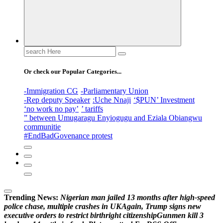
Search
for:
Or check our Popular Categories...
-Immigration CG
-Parliamentary Union
-Rep deputy Speaker
:Uche Nnaji
‘$PUN’ Investment
‘no work no pay’
’ tariffs
” between Umugaragu Enyiogugu and Eziala Obiangwu
communitie
#EndBadGovenance protest
Trending News:
N
i
g
e
r
i
a
n
m
a
n
j
a
i
l
e
d
1
3
m
o
n
t
h
s
a
f
t
e
r
h
i
g
h
-
s
p
e
e
d
p
o
l
i
c
e
c
h
a
s
e
,
m
u
l
t
i
p
l
e
c
r
a
s
h
e
s
i
n
U
K
A
g
a
i
n
,
T
r
u
m
p
s
i
g
n
s
n
e
w
e
x
e
c
u
t
i
v
e
o
r
d
e
r
s
t
o
r
e
s
t
r
i
c
t
b
i
r
t
h
r
i
g
h
t
c
i
t
i
z
e
n
s
h
i
p
G
u
n
m
e
n
k
i
l
l
3