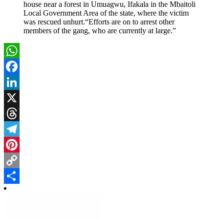
house near a forest in Umuagwu, Ifakala in the Mbaitoli
Local Government Area of the state, where the victim
was rescued unhurt.“Efforts are on to arrest other
members of the gang, who are currently at large.”
WhatsApp
Facebook
LinkedIn
X
Threads
Telegram
Pinterest
Copy
Link
Share