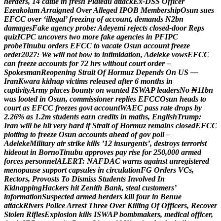
h
e
r
d
e
r
s
,
1
4
c
a
t
t
l
e
i
n
f
r
e
s
h
P
l
a
t
e
a
u
a
t
t
a
c
k
E
x
-
D
S
S
O
f
f
i
c
e
r
E
z
e
a
k
o
l
a
m
A
r
r
a
i
g
n
e
d
O
v
e
r
A
l
l
e
g
e
d
I
P
O
B
M
e
m
b
e
r
s
h
i
p
O
s
u
n
s
u
e
s
E
F
C
C
o
v
e
r
‘
i
l
l
e
g
a
l
’
f
r
e
e
z
i
n
g
o
f
a
c
c
o
u
n
t
,
d
e
m
a
n
d
s
N
2
b
n
d
a
m
a
g
e
s
F
a
k
e
a
g
e
n
c
y
p
r
o
b
e
:
A
d
e
y
e
m
i
r
e
j
e
c
t
s
c
l
o
s
e
d
-
d
o
o
r
R
e
p
s
q
u
i
z
I
C
P
C
u
n
c
o
v
e
r
s
t
w
o
m
o
r
e
f
a
k
e
a
g
e
n
c
i
e
s
i
n
P
F
I
P
C
p
r
o
b
e
T
i
n
u
b
u
o
r
d
e
r
s
E
F
C
C
t
o
v
a
c
a
t
e
O
s
u
n
a
c
c
o
u
n
t
f
r
e
e
z
e
o
r
d
e
r
2
0
2
7
:
W
e
w
i
l
l
n
o
t
b
o
w
t
o
i
n
t
i
m
i
d
a
t
i
o
n
,
A
d
e
l
e
k
e
v
o
w
s
E
F
C
C
c
a
n
f
r
e
e
z
e
a
c
c
o
u
n
t
s
f
o
r
7
2
h
r
s
w
i
t
h
o
u
t
c
o
u
r
t
o
r
d
e
r
–
S
p
o
k
e
s
m
a
n
R
e
o
p
e
n
i
n
g
S
t
r
a
i
t
O
f
H
o
r
m
u
z
D
e
p
e
n
d
s
O
n
U
S
—
I
r
a
n
K
w
a
r
a
k
i
d
n
a
p
v
i
c
t
i
m
s
r
e
l
e
a
s
e
d
a
f
t
e
r
6
m
o
n
t
h
s
i
n
c
a
p
t
i
v
i
t
y
A
r
m
y
p
l
a
c
e
s
b
o
u
n
t
y
o
n
w
a
n
t
e
d
I
S
W
A
P
l
e
a
d
e
r
s
N
o
₦
1
1
b
n
w
a
s
l
o
o
t
e
d
i
n
O
s
u
n
,
c
o
m
m
i
s
s
i
o
n
e
r
r
e
p
l
i
e
s
E
F
C
C
O
s
u
n
h
e
a
d
s
t
o
c
o
u
r
t
a
s
E
F
C
C
f
r
e
e
z
e
s
g
o
v
t
a
c
c
o
u
n
t
W
A
E
C
p
a
s
s
r
a
t
e
d
r
o
p
s
b
y
2
.
2
6
%
a
s
1
.
2
m
s
t
u
d
e
n
t
s
e
a
r
n
c
r
e
d
i
t
s
i
n
m
a
t
h
s
,
E
n
g
l
i
s
h
T
r
u
m
p
:
I
r
a
n
w
i
l
l
b
e
h
i
t
v
e
r
y
h
a
r
d
i
f
S
t
r
a
i
t
o
f
H
o
r
m
u
z
r
e
m
a
i
n
s
c
l
o
s
e
d
E
F
C
C
p
l
o
t
t
i
n
g
t
o
f
r
e
e
z
e
O
s
u
n
a
c
c
o
u
n
t
s
a
h
e
a
d
o
f
g
o
v
p
o
l
l
–
A
d
e
l
e
k
e
M
i
l
i
t
a
r
y
a
i
r
s
t
r
i
k
e
k
i
l
l
s
’
1
2
i
n
s
u
r
g
e
n
t
s
’
,
d
e
s
t
r
o
y
s
t
e
r
r
o
r
i
s
t
h
i
d
e
o
u
t
i
n
B
o
r
n
o
T
i
n
u
b
u
a
p
p
r
o
v
e
s
p
a
y
r
i
s
e
f
o
r
2
5
0
,
0
0
0
a
r
m
e
d
f
o
r
c
e
s
p
e
r
s
o
n
n
e
l
A
L
E
R
T
:
N
A
F
D
A
C
w
a
r
n
s
a
g
a
i
n
s
t
u
n
r
e
g
i
s
t
e
r
e
d
m
e
n
o
p
a
u
s
e
s
u
p
p
o
r
t
c
a
p
s
u
l
e
s
i
n
c
i
r
c
u
l
a
t
i
o
n
F
G
O
r
d
e
r
s
V
C
s
,
R
e
c
t
o
r
s
,
P
r
o
v
o
s
t
s
T
o
D
i
s
m
i
s
s
S
t
u
d
e
n
t
s
I
n
v
o
l
v
e
d
I
n
K
i
d
n
a
p
p
i
n
g
H
a
c
k
e
r
s
h
i
t
Z
e
n
i
t
h
B
a
n
k
,
s
t
e
a
l
c
u
s
t
o
m
e
r
s
’
i
n
f
o
r
m
a
t
i
o
n
S
u
s
p
e
c
t
e
d
a
r
m
e
d
h
e
r
d
e
r
s
k
i
l
l
f
o
u
r
i
n
B
e
n
u
e
a
t
t
a
c
k
R
i
v
e
r
s
P
o
l
i
c
e
A
r
r
e
s
t
T
h
r
e
e
O
v
e
r
K
i
l
l
i
n
g
O
f
O
f
f
i
c
e
r
s
,
R
e
c
o
v
e
r
S
t
o
l
e
n
R
i
f
l
e
s
E
x
p
l
o
s
i
o
n
k
i
l
l
s
I
S
W
A
P
b
o
m
b
m
a
k
e
r
s
,
m
e
d
i
c
a
l
o
f
f
i
c
e
r
,