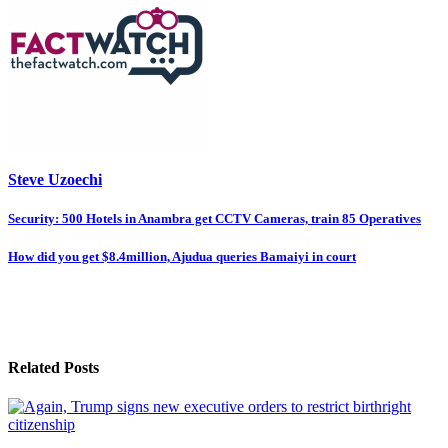
Steve Uzoechi
Post
Security: 500 Hotels in Anambra get CCTV Cameras, train 85 Operatives
navigation
How did you get $8.4million, Ajudua queries Bamaiyi in court
Related Posts