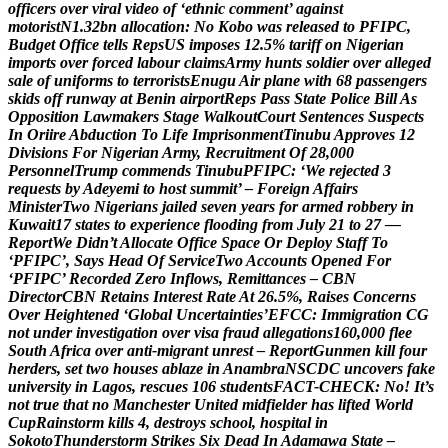
o
f
f
i
c
e
r
s
o
v
e
r
v
i
r
a
l
v
i
d
e
o
o
f
‘
e
t
h
n
i
c
c
o
m
m
e
n
t
’
a
g
a
i
n
s
t
m
o
t
o
r
i
s
t
N
1
.
3
2
b
n
a
l
l
o
c
a
t
i
o
n
:
N
o
K
o
b
o
w
a
s
r
e
l
e
a
s
e
d
t
o
P
F
I
P
C
,
B
u
d
g
e
t
O
f
f
i
c
e
t
e
l
l
s
R
e
p
s
U
S
i
m
p
o
s
e
s
1
2
.
5
%
t
a
r
i
f
f
o
n
N
i
g
e
r
i
a
n
i
m
p
o
r
t
s
o
v
e
r
f
o
r
c
e
d
l
a
b
o
u
r
c
l
a
i
m
s
A
r
m
y
h
u
n
t
s
s
o
l
d
i
e
r
o
v
e
r
a
l
l
e
g
e
d
s
a
l
e
o
f
u
n
i
f
o
r
m
s
t
o
t
e
r
r
o
r
i
s
t
s
E
n
u
g
u
A
i
r
p
l
a
n
e
w
i
t
h
6
8
p
a
s
s
e
n
g
e
r
s
s
k
i
d
s
o
f
f
r
u
n
w
a
y
a
t
B
e
n
i
n
a
i
r
p
o
r
t
R
e
p
s
P
a
s
s
S
t
a
t
e
P
o
l
i
c
e
B
i
l
l
A
s
O
p
p
o
s
i
t
i
o
n
L
a
w
m
a
k
e
r
s
S
t
a
g
e
W
a
l
k
o
u
t
C
o
u
r
t
S
e
n
t
e
n
c
e
s
S
u
s
p
e
c
t
s
I
n
O
r
i
i
r
e
A
b
d
u
c
t
i
o
n
T
o
L
i
f
e
I
m
p
r
i
s
o
n
m
e
n
t
T
i
n
u
b
u
A
p
p
r
o
v
e
s
1
2
D
i
v
i
s
i
o
n
s
F
o
r
N
i
g
e
r
i
a
n
A
r
m
y
,
R
e
c
r
u
i
t
m
e
n
t
O
f
2
8
,
0
0
0
P
e
r
s
o
n
n
e
l
T
r
u
m
p
c
o
m
m
e
n
d
s
T
i
n
u
b
u
P
F
I
P
C
:
‘
W
e
r
e
j
e
c
t
e
d
3
r
e
q
u
e
s
t
s
b
y
A
d
e
y
e
m
i
t
o
h
o
s
t
s
u
m
m
i
t
’
–
F
o
r
e
i
g
n
A
f
f
a
i
r
s
M
i
n
i
s
t
e
r
T
w
o
N
i
g
e
r
i
a
n
s
j
a
i
l
e
d
s
e
v
e
n
y
e
a
r
s
f
o
r
a
r
m
e
d
r
o
b
b
e
r
y
i
n
K
u
w
a
i
t
1
7
s
t
a
t
e
s
t
o
e
x
p
e
r
i
e
n
c
e
f
l
o
o
d
i
n
g
f
r
o
m
J
u
l
y
2
1
t
o
2
7
—
R
e
p
o
r
t
W
e
D
i
d
n
’
t
A
l
l
o
c
a
t
e
O
f
f
i
c
e
S
p
a
c
e
O
r
D
e
p
l
o
y
S
t
a
f
f
T
o
‘
P
F
I
P
C
’
,
S
a
y
s
H
e
a
d
O
f
S
e
r
v
i
c
e
T
w
o
A
c
c
o
u
n
t
s
O
p
e
n
e
d
F
o
r
‘
P
F
I
P
C
’
R
e
c
o
r
d
e
d
Z
e
r
o
I
n
f
l
o
w
s
,
R
e
m
i
t
t
a
n
c
e
s
–
C
B
N
D
i
r
e
c
t
o
r
C
B
N
R
e
t
a
i
n
s
I
n
t
e
r
e
s
t
R
a
t
e
A
t
2
6
.
5
%
,
R
a
i
s
e
s
C
o
n
c
e
r
n
s
O
v
e
r
H
e
i
g
h
t
e
n
e
d
‘
G
l
o
b
a
l
U
n
c
e
r
t
a
i
n
t
i
e
s
’
E
F
C
C
:
I
m
m
i
g
r
a
t
i
o
n
C
G
n
o
t
u
n
d
e
r
i
n
v
e
s
t
i
g
a
t
i
o
n
o
v
e
r
v
i
s
a
f
r
a
u
d
a
l
l
e
g
a
t
i
o
n
s
1
6
0
,
0
0
0
f
l
e
e
S
o
u
t
h
A
f
r
i
c
a
o
v
e
r
a
n
t
i
-
m
i
g
r
a
n
t
u
n
r
e
s
t
–
R
e
p
o
r
t
G
u
n
m
e
n
k
i
l
l
f
o
u
r
h
e
r
d
e
r
s
,
s
e
t
t
w
o
h
o
u
s
e
s
a
b
l
a
z
e
i
n
A
n
a
m
b
r
a
N
S
C
D
C
u
n
c
o
v
e
r
s
f
a
k
e
u
n
i
v
e
r
s
i
t
y
i
n
L
a
g
o
s
,
r
e
s
c
u
e
s
1
0
6
s
t
u
d
e
n
t
s
F
A
C
T
-
C
H
E
C
K
:
N
o
!
I
t
’
s
n
o
t
t
r
u
e
t
h
a
t
n
o
M
a
n
c
h
e
s
t
e
r
U
n
i
t
e
d
m
i
d
f
i
e
l
d
e
r
h
a
s
l
i
f
t
e
d
W
o
r
l
d
C
u
p
R
a
i
n
s
t
o
r
m
k
i
l
l
s
4
,
d
e
s
t
r
o
y
s
s
c
h
o
o
l
,
h
o
s
p
i
t
a
l
i
n
S
o
k
o
t
o
T
h
u
n
d
e
r
s
t
o
r
m
S
t
r
i
k
e
s
S
i
x
D
e
a
d
I
n
A
d
a
m
a
w
a
S
t
a
t
e
–