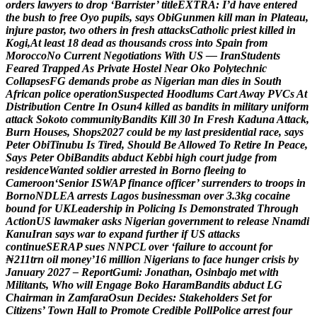
o
r
d
e
r
s
l
a
w
y
e
r
s
t
o
d
r
o
p
‘
B
a
r
r
i
s
t
e
r
’
t
i
t
l
e
E
X
T
R
A
:
I
’
d
h
a
v
e
e
n
t
e
r
e
d
t
h
e
b
u
s
h
t
o
f
r
e
e
O
y
o
p
u
p
i
l
s
,
s
a
y
s
O
b
i
G
u
n
m
e
n
k
i
l
l
m
a
n
i
n
P
l
a
t
e
a
u
,
i
n
j
u
r
e
p
a
s
t
o
r
,
t
w
o
o
t
h
e
r
s
i
n
f
r
e
s
h
a
t
t
a
c
k
s
C
a
t
h
o
l
i
c
p
r
i
e
s
t
k
i
l
l
e
d
i
n
K
o
g
i
,
A
t
l
e
a
s
t
1
8
d
e
a
d
a
s
t
h
o
u
s
a
n
d
s
c
r
o
s
s
i
n
t
o
S
p
a
i
n
f
r
o
m
M
o
r
o
c
c
o
N
o
C
u
r
r
e
n
t
N
e
g
o
t
i
a
t
i
o
n
s
W
i
t
h
U
S
—
I
r
a
n
S
t
u
d
e
n
t
s
F
e
a
r
e
d
T
r
a
p
p
e
d
A
s
P
r
i
v
a
t
e
H
o
s
t
e
l
N
e
a
r
O
k
o
P
o
l
y
t
e
c
h
n
i
c
C
o
l
l
a
p
s
e
s
F
G
d
e
m
a
n
d
s
p
r
o
b
e
a
s
N
i
g
e
r
i
a
n
m
a
n
d
i
e
s
i
n
S
o
u
t
h
A
f
r
i
c
a
n
p
o
l
i
c
e
o
p
e
r
a
t
i
o
n
S
u
s
p
e
c
t
e
d
H
o
o
d
l
u
m
s
C
a
r
t
A
w
a
y
P
V
C
s
A
t
D
i
s
t
r
i
b
u
t
i
o
n
C
e
n
t
r
e
I
n
O
s
u
n
4
k
i
l
l
e
d
a
s
b
a
n
d
i
t
s
i
n
m
i
l
i
t
a
r
y
u
n
i
f
o
r
m
a
t
t
a
c
k
S
o
k
o
t
o
c
o
m
m
u
n
i
t
y
B
a
n
d
i
t
s
K
i
l
l
3
0
I
n
F
r
e
s
h
K
a
d
u
n
a
A
t
t
a
c
k
,
B
u
r
n
H
o
u
s
e
s
,
S
h
o
p
s
2
0
2
7
c
o
u
l
d
b
e
m
y
l
a
s
t
p
r
e
s
i
d
e
n
t
i
a
l
r
a
c
e
,
s
a
y
s
P
e
t
e
r
O
b
i
T
i
n
u
b
u
I
s
T
i
r
e
d
,
S
h
o
u
l
d
B
e
A
l
l
o
w
e
d
T
o
R
e
t
i
r
e
I
n
P
e
a
c
e
,
S
a
y
s
P
e
t
e
r
O
b
i
B
a
n
d
i
t
s
a
b
d
u
c
t
K
e
b
b
i
h
i
g
h
c
o
u
r
t
j
u
d
g
e
f
r
o
m
r
e
s
i
d
e
n
c
e
W
a
n
t
e
d
s
o
l
d
i
e
r
a
r
r
e
s
t
e
d
i
n
B
o
r
n
o
f
l
e
e
i
n
g
t
o
C
a
m
e
r
o
o
n
‘
S
e
n
i
o
r
I
S
W
A
P
f
i
n
a
n
c
e
o
f
f
i
c
e
r
’
s
u
r
r
e
n
d
e
r
s
t
o
t
r
o
o
p
s
i
n
B
o
r
n
o
N
D
L
E
A
a
r
r
e
s
t
s
L
a
g
o
s
b
u
s
i
n
e
s
s
m
a
n
o
v
e
r
3
.
3
k
g
c
o
c
a
i
n
e
b
o
u
n
d
f
o
r
U
K
L
e
a
d
e
r
s
h
i
p
i
n
P
o
l
i
c
i
n
g
I
s
D
e
m
o
n
s
t
r
a
t
e
d
T
h
r
o
u
g
h
A
c
t
i
o
n
U
S
l
a
w
m
a
k
e
r
a
s
k
s
N
i
g
e
r
i
a
n
g
o
v
e
r
n
m
e
n
t
t
o
r
e
l
e
a
s
e
N
n
a
m
d
i
K
a
n
u
I
r
a
n
s
a
y
s
w
a
r
t
o
e
x
p
a
n
d
f
u
r
t
h
e
r
i
f
U
S
a
t
t
a
c
k
s
c
o
n
t
i
n
u
e
S
E
R
A
P
s
u
e
s
N
N
P
C
L
o
v
e
r
‘
f
a
i
l
u
r
e
t
o
a
c
c
o
u
n
t
f
o
r
₦
2
1
1
t
r
n
o
i
l
m
o
n
e
y
’
1
6
m
i
l
l
i
o
n
N
i
g
e
r
i
a
n
s
t
o
f
a
c
e
h
u
n
g
e
r
c
r
i
s
i
s
b
y
J
a
n
u
a
r
y
2
0
2
7
–
R
e
p
o
r
t
G
u
m
i
:
J
o
n
a
t
h
a
n
,
O
s
i
n
b
a
j
o
m
e
t
w
i
t
h
M
i
l
i
t
a
n
t
s
,
W
h
o
w
i
l
l
E
n
g
a
g
e
B
o
k
o
H
a
r
a
m
B
a
n
d
i
t
s
a
b
d
u
c
t
L
G
C
h
a
i
r
m
a
n
i
n
Z
a
m
f
a
r
a
O
s
u
n
D
e
c
i
d
e
s
:
S
t
a
k
e
h
o
l
d
e
r
s
S
e
t
f
o
r
C
i
t
i
z
e
n
s
’
T
o
w
n
H
a
l
l
t
o
P
r
o
m
o
t
e
C
r
e
d
i
b
l
e
P
o
l
l
P
o
l
i
c
e
a
r
r
e
s
t
f
o
u
r