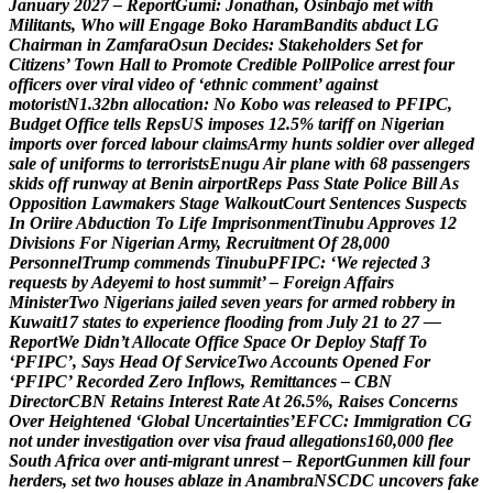
J
a
n
u
a
r
y
2
0
2
7
–
R
e
p
o
r
t
G
u
m
i
:
J
o
n
a
t
h
a
n
,
O
s
i
n
b
a
j
o
m
e
t
w
i
t
h
M
i
l
i
t
a
n
t
s
,
W
h
o
w
i
l
l
E
n
g
a
g
e
B
o
k
o
H
a
r
a
m
B
a
n
d
i
t
s
a
b
d
u
c
t
L
G
C
h
a
i
r
m
a
n
i
n
Z
a
m
f
a
r
a
O
s
u
n
D
e
c
i
d
e
s
:
S
t
a
k
e
h
o
l
d
e
r
s
S
e
t
f
o
r
C
i
t
i
z
e
n
s
’
T
o
w
n
H
a
l
l
t
o
P
r
o
m
o
t
e
C
r
e
d
i
b
l
e
P
o
l
l
P
o
l
i
c
e
a
r
r
e
s
t
f
o
u
r
o
f
f
i
c
e
r
s
o
v
e
r
v
i
r
a
l
v
i
d
e
o
o
f
‘
e
t
h
n
i
c
c
o
m
m
e
n
t
’
a
g
a
i
n
s
t
m
o
t
o
r
i
s
t
N
1
.
3
2
b
n
a
l
l
o
c
a
t
i
o
n
:
N
o
K
o
b
o
w
a
s
r
e
l
e
a
s
e
d
t
o
P
F
I
P
C
,
B
u
d
g
e
t
O
f
f
i
c
e
t
e
l
l
s
R
e
p
s
U
S
i
m
p
o
s
e
s
1
2
.
5
%
t
a
r
i
f
f
o
n
N
i
g
e
r
i
a
n
i
m
p
o
r
t
s
o
v
e
r
f
o
r
c
e
d
l
a
b
o
u
r
c
l
a
i
m
s
A
r
m
y
h
u
n
t
s
s
o
l
d
i
e
r
o
v
e
r
a
l
l
e
g
e
d
s
a
l
e
o
f
u
n
i
f
o
r
m
s
t
o
t
e
r
r
o
r
i
s
t
s
E
n
u
g
u
A
i
r
p
l
a
n
e
w
i
t
h
6
8
p
a
s
s
e
n
g
e
r
s
s
k
i
d
s
o
f
f
r
u
n
w
a
y
a
t
B
e
n
i
n
a
i
r
p
o
r
t
R
e
p
s
P
a
s
s
S
t
a
t
e
P
o
l
i
c
e
B
i
l
l
A
s
O
p
p
o
s
i
t
i
o
n
L
a
w
m
a
k
e
r
s
S
t
a
g
e
W
a
l
k
o
u
t
C
o
u
r
t
S
e
n
t
e
n
c
e
s
S
u
s
p
e
c
t
s
I
n
O
r
i
i
r
e
A
b
d
u
c
t
i
o
n
T
o
L
i
f
e
I
m
p
r
i
s
o
n
m
e
n
t
T
i
n
u
b
u
A
p
p
r
o
v
e
s
1
2
D
i
v
i
s
i
o
n
s
F
o
r
N
i
g
e
r
i
a
n
A
r
m
y
,
R
e
c
r
u
i
t
m
e
n
t
O
f
2
8
,
0
0
0
P
e
r
s
o
n
n
e
l
T
r
u
m
p
c
o
m
m
e
n
d
s
T
i
n
u
b
u
P
F
I
P
C
:
‘
W
e
r
e
j
e
c
t
e
d
3
r
e
q
u
e
s
t
s
b
y
A
d
e
y
e
m
i
t
o
h
o
s
t
s
u
m
m
i
t
’
–
F
o
r
e
i
g
n
A
f
f
a
i
r
s
M
i
n
i
s
t
e
r
T
w
o
N
i
g
e
r
i
a
n
s
j
a
i
l
e
d
s
e
v
e
n
y
e
a
r
s
f
o
r
a
r
m
e
d
r
o
b
b
e
r
y
i
n
K
u
w
a
i
t
1
7
s
t
a
t
e
s
t
o
e
x
p
e
r
i
e
n
c
e
f
l
o
o
d
i
n
g
f
r
o
m
J
u
l
y
2
1
t
o
2
7
—
R
e
p
o
r
t
W
e
D
i
d
n
’
t
A
l
l
o
c
a
t
e
O
f
f
i
c
e
S
p
a
c
e
O
r
D
e
p
l
o
y
S
t
a
f
f
T
o
‘
P
F
I
P
C
’
,
S
a
y
s
H
e
a
d
O
f
S
e
r
v
i
c
e
T
w
o
A
c
c
o
u
n
t
s
O
p
e
n
e
d
F
o
r
‘
P
F
I
P
C
’
R
e
c
o
r
d
e
d
Z
e
r
o
I
n
f
l
o
w
s
,
R
e
m
i
t
t
a
n
c
e
s
–
C
B
N
D
i
r
e
c
t
o
r
C
B
N
R
e
t
a
i
n
s
I
n
t
e
r
e
s
t
R
a
t
e
A
t
2
6
.
5
%
,
R
a
i
s
e
s
C
o
n
c
e
r
n
s
O
v
e
r
H
e
i
g
h
t
e
n
e
d
‘
G
l
o
b
a
l
U
n
c
e
r
t
a
i
n
t
i
e
s
’
E
F
C
C
:
I
m
m
i
g
r
a
t
i
o
n
C
G
n
o
t
u
n
d
e
r
i
n
v
e
s
t
i
g
a
t
i
o
n
o
v
e
r
v
i
s
a
f
r
a
u
d
a
l
l
e
g
a
t
i
o
n
s
1
6
0
,
0
0
0
f
l
e
e
S
o
u
t
h
A
f
r
i
c
a
o
v
e
r
a
n
t
i
-
m
i
g
r
a
n
t
u
n
r
e
s
t
–
R
e
p
o
r
t
G
u
n
m
e
n
k
i
l
l
f
o
u
r
h
e
r
d
e
r
s
,
s
e
t
t
w
o
h
o
u
s
e
s
a
b
l
a
z
e
i
n
A
n
a
m
b
r
a
N
S
C
D
C
u
n
c
o
v
e
r
s
f
a
k
e