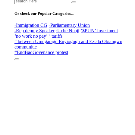
Search
for:
Or check our Popular Categories...
-Immigration CG
-Parliamentary Union
-Rep deputy Speaker
:Uche Nnaji
‘$PUN’ Investment
‘no work no pay’
’ tariffs
” between Umugaragu Enyiogugu and Eziala Obiangwu
communitie
#EndBadGovenance protest