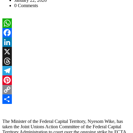
January 22, 2026
0 Comments
WhatsApp
Facebook
LinkedIn
X
Threads
Telegram
Pinterest
Copy
Link
Share
The Minister of the Federal Capital Territory, Nyesom Wike, has
taken the Joint Unions Action Committee of the Federal Capital
Territory Administration to court over the ongoing strike by FCTA