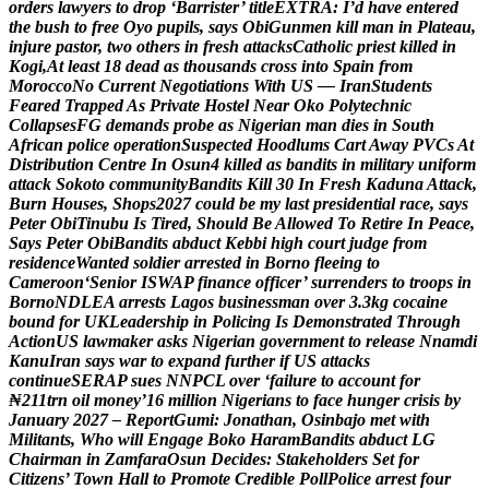
o
r
d
e
r
s
l
a
w
y
e
r
s
t
o
d
r
o
p
‘
B
a
r
r
i
s
t
e
r
’
t
i
t
l
e
E
X
T
R
A
:
I
’
d
h
a
v
e
e
n
t
e
r
e
d
t
h
e
b
u
s
h
t
o
f
r
e
e
O
y
o
p
u
p
i
l
s
,
s
a
y
s
O
b
i
G
u
n
m
e
n
k
i
l
l
m
a
n
i
n
P
l
a
t
e
a
u
,
i
n
j
u
r
e
p
a
s
t
o
r
,
t
w
o
o
t
h
e
r
s
i
n
f
r
e
s
h
a
t
t
a
c
k
s
C
a
t
h
o
l
i
c
p
r
i
e
s
t
k
i
l
l
e
d
i
n
K
o
g
i
,
A
t
l
e
a
s
t
1
8
d
e
a
d
a
s
t
h
o
u
s
a
n
d
s
c
r
o
s
s
i
n
t
o
S
p
a
i
n
f
r
o
m
M
o
r
o
c
c
o
N
o
C
u
r
r
e
n
t
N
e
g
o
t
i
a
t
i
o
n
s
W
i
t
h
U
S
—
I
r
a
n
S
t
u
d
e
n
t
s
F
e
a
r
e
d
T
r
a
p
p
e
d
A
s
P
r
i
v
a
t
e
H
o
s
t
e
l
N
e
a
r
O
k
o
P
o
l
y
t
e
c
h
n
i
c
C
o
l
l
a
p
s
e
s
F
G
d
e
m
a
n
d
s
p
r
o
b
e
a
s
N
i
g
e
r
i
a
n
m
a
n
d
i
e
s
i
n
S
o
u
t
h
A
f
r
i
c
a
n
p
o
l
i
c
e
o
p
e
r
a
t
i
o
n
S
u
s
p
e
c
t
e
d
H
o
o
d
l
u
m
s
C
a
r
t
A
w
a
y
P
V
C
s
A
t
D
i
s
t
r
i
b
u
t
i
o
n
C
e
n
t
r
e
I
n
O
s
u
n
4
k
i
l
l
e
d
a
s
b
a
n
d
i
t
s
i
n
m
i
l
i
t
a
r
y
u
n
i
f
o
r
m
a
t
t
a
c
k
S
o
k
o
t
o
c
o
m
m
u
n
i
t
y
B
a
n
d
i
t
s
K
i
l
l
3
0
I
n
F
r
e
s
h
K
a
d
u
n
a
A
t
t
a
c
k
,
B
u
r
n
H
o
u
s
e
s
,
S
h
o
p
s
2
0
2
7
c
o
u
l
d
b
e
m
y
l
a
s
t
p
r
e
s
i
d
e
n
t
i
a
l
r
a
c
e
,
s
a
y
s
P
e
t
e
r
O
b
i
T
i
n
u
b
u
I
s
T
i
r
e
d
,
S
h
o
u
l
d
B
e
A
l
l
o
w
e
d
T
o
R
e
t
i
r
e
I
n
P
e
a
c
e
,
S
a
y
s
P
e
t
e
r
O
b
i
B
a
n
d
i
t
s
a
b
d
u
c
t
K
e
b
b
i
h
i
g
h
c
o
u
r
t
j
u
d
g
e
f
r
o
m
r
e
s
i
d
e
n
c
e
W
a
n
t
e
d
s
o
l
d
i
e
r
a
r
r
e
s
t
e
d
i
n
B
o
r
n
o
f
l
e
e
i
n
g
t
o
C
a
m
e
r
o
o
n
‘
S
e
n
i
o
r
I
S
W
A
P
f
i
n
a
n
c
e
o
f
f
i
c
e
r
’
s
u
r
r
e
n
d
e
r
s
t
o
t
r
o
o
p
s
i
n
B
o
r
n
o
N
D
L
E
A
a
r
r
e
s
t
s
L
a
g
o
s
b
u
s
i
n
e
s
s
m
a
n
o
v
e
r
3
.
3
k
g
c
o
c
a
i
n
e
b
o
u
n
d
f
o
r
U
K
L
e
a
d
e
r
s
h
i
p
i
n
P
o
l
i
c
i
n
g
I
s
D
e
m
o
n
s
t
r
a
t
e
d
T
h
r
o
u
g
h
A
c
t
i
o
n
U
S
l
a
w
m
a
k
e
r
a
s
k
s
N
i
g
e
r
i
a
n
g
o
v
e
r
n
m
e
n
t
t
o
r
e
l
e
a
s
e
N
n
a
m
d
i
K
a
n
u
I
r
a
n
s
a
y
s
w
a
r
t
o
e
x
p
a
n
d
f
u
r
t
h
e
r
i
f
U
S
a
t
t
a
c
k
s
c
o
n
t
i
n
u
e
S
E
R
A
P
s
u
e
s
N
N
P
C
L
o
v
e
r
‘
f
a
i
l
u
r
e
t
o
a
c
c
o
u
n
t
f
o
r
₦
2
1
1
t
r
n
o
i
l
m
o
n
e
y
’
1
6
m
i
l
l
i
o
n
N
i
g
e
r
i
a
n
s
t
o
f
a
c
e
h
u
n
g
e
r
c
r
i
s
i
s
b
y
J
a
n
u
a
r
y
2
0
2
7
–
R
e
p
o
r
t
G
u
m
i
:
J
o
n
a
t
h
a
n
,
O
s
i
n
b
a
j
o
m
e
t
w
i
t
h
M
i
l
i
t
a
n
t
s
,
W
h
o
w
i
l
l
E
n
g
a
g
e
B
o
k
o
H
a
r
a
m
B
a
n
d
i
t
s
a
b
d
u
c
t
L
G
C
h
a
i
r
m
a
n
i
n
Z
a
m
f
a
r
a
O
s
u
n
D
e
c
i
d
e
s
:
S
t
a
k
e
h
o
l
d
e
r
s
S
e
t
f
o
r
C
i
t
i
z
e
n
s
’
T
o
w
n
H
a
l
l
t
o
P
r
o
m
o
t
e
C
r
e
d
i
b
l
e
P
o
l
l
P
o
l
i
c
e
a
r
r
e
s
t
f
o
u
r