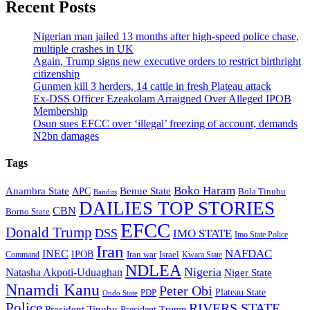
Recent Posts
Nigerian man jailed 13 months after high-speed police chase,
multiple crashes in UK
Again, Trump signs new executive orders to restrict birthright
citizenship
Gunmen kill 3 herders, 14 cattle in fresh Plateau attack
Ex-DSS Officer Ezeakolam Arraigned Over Alleged IPOB
Membership
Osun sues EFCC over ‘illegal’ freezing of account, demands
N2bn damages
Tags
Boko Haram
Anambra State
Benue State
APC
Bola Tinubu
Bandits
DAILIES TOP STORIES
CBN
Borno State
EFCC
Donald Trump
DSS
IMO STATE
Imo State Police
Iran
NAFDAC
INEC
IPOB
Iran war
Israel
Command
Kwara State
NDLEA
Nigeria
Natasha Akpoti-Uduaghan
Niger State
Nnamdi Kanu
Peter Obi
Plateau State
PDP
Ondo State
Police
RIVERS STATE
President Tinubu
President Trump