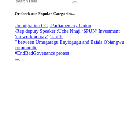
Search
for:
Or check our Popular Categories...
-Immigration CG
-Parliamentary Union
-Rep deputy Speaker
:Uche Nnaji
‘$PUN’ Investment
‘no work no pay’
’ tariffs
” between Umugaragu Enyiogugu and Eziala Obiangwu
communitie
#EndBadGovenance protest