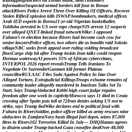
K
i
d
n
a
p
p
i
n
g
H
a
c
k
e
r
s
h
i
t
Z
e
n
i
t
h
B
a
n
k
,
s
t
e
a
l
c
u
s
t
o
m
e
r
s
’
i
n
f
o
r
m
a
t
i
o
n
S
u
s
p
e
c
t
e
d
a
r
m
e
d
h
e
r
d
e
r
s
k
i
l
l
f
o
u
r
i
n
B
e
n
u
e
a
t
t
a
c
k
R
i
v
e
r
s
P
o
l
i
c
e
A
r
r
e
s
t
T
h
r
e
e
O
v
e
r
K
i
l
l
i
n
g
O
f
O
f
f
i
c
e
r
s
,
R
e
c
o
v
e
r
S
t
o
l
e
n
R
i
f
l
e
s
E
x
p
l
o
s
i
o
n
k
i
l
l
s
I
S
W
A
P
b
o
m
b
m
a
k
e
r
s
,
m
e
d
i
c
a
l
o
f
f
i
c
e
r
,
A
r
a
b
I
E
D
e
x
p
e
r
t
s
i
n
B
o
r
n
o
2
1
-
y
r
-
o
l
d
N
i
g
e
r
i
a
n
b
a
s
k
e
t
b
a
l
l
e
r
,
T
o
b
i
l
o
b
a
a
r
r
e
s
t
e
d
i
n
U
S
o
v
e
r
r
a
p
e
c
h
a
r
g
e
N
I
S
a
r
r
e
s
t
s
1
2
s
u
s
p
e
c
t
s
o
v
e
r
a
l
l
e
g
e
d
Q
N
E
T
-
l
i
n
k
e
d
f
r
a
u
d
n
e
t
w
o
r
k
W
i
k
e
:
I
o
p
p
o
s
e
d
F
u
b
a
r
a
’
s
r
e
-
e
l
e
c
t
i
o
n
b
e
c
a
u
s
e
R
i
v
e
r
s
h
a
d
b
e
c
o
m
e
c
a
s
h
c
o
w
f
o
r
s
e
n
i
o
r
l
a
w
y
e
r
s
P
o
l
i
c
e
o
f
f
i
c
e
r
,
t
w
o
o
t
h
e
r
s
d
i
e
a
s
b
a
n
d
i
t
s
r
a
i
d
S
o
k
o
t
o
v
i
l
l
a
g
e
N
B
C
s
e
e
k
s
f
r
e
s
h
a
p
p
e
a
l
o
v
e
r
r
u
l
i
n
g
v
o
i
d
i
n
g
b
r
o
a
d
c
a
s
t
f
i
n
e
s
C
a
r
g
o
s
h
i
p
h
i
t
a
f
t
e
r
T
r
u
m
p
i
n
s
i
s
t
s
I
r
a
n
t
a
l
k
s
c
o
u
l
d
r
e
o
p
e
n
H
o
r
m
u
z
w
a
t
e
r
w
a
y
A
I
p
o
w
e
r
s
5
5
%
o
f
A
f
r
i
c
a
n
c
y
b
e
r
c
r
i
m
e
s
,
I
N
T
E
R
P
O
L
2
0
2
6
r
e
p
o
r
t
r
e
v
e
a
l
s
T
r
u
m
p
T
e
l
l
s
I
r
a
n
i
a
n
s
T
o
N
e
g
o
t
i
a
t
e
O
r
S
u
r
r
e
n
d
e
r
G
u
n
m
e
n
k
i
l
l
f
o
r
m
e
r
P
l
a
t
e
a
u
c
o
u
n
c
i
l
l
o
r
R
U
L
A
A
C
F
i
l
e
s
S
u
i
t
s
A
g
a
i
n
s
t
P
o
l
i
c
e
I
n
I
m
o
O
v
e
r
A
l
l
e
g
e
d
T
o
r
t
u
r
e
,
E
x
t
r
a
j
u
d
i
c
i
a
l
K
i
l
l
i
n
g
s
T
r
o
o
p
s
e
x
h
u
m
e
r
e
m
a
i
n
s
o
f
c
o
m
m
u
n
i
t
y
l
e
a
d
e
r
a
l
l
e
g
e
d
l
y
m
u
r
d
e
r
e
d
i
n
I
m
o
I
r
a
n
T
a
l
k
s
S
e
t
T
o
S
t
a
r
t
,
S
a
y
s
T
r
u
m
p
A
b
d
u
c
t
e
d
K
e
b
b
i
h
i
g
h
c
o
u
r
t
j
u
d
g
e
r
e
g
a
i
n
s
f
r
e
e
d
o
m
a
f
t
e
r
o
n
e
w
e
e
k
i
n
c
a
p
t
i
v
i
t
y
M
o
r
o
c
c
o
s
a
y
s
1
1
d
i
e
d
i
n
C
e
u
t
a
c
r
o
s
s
i
n
g
a
f
t
e
r
S
p
a
i
n
p
u
t
s
t
o
l
l
a
t
7
2
I
r
a
n
d
e
n
i
e
s
a
s
k
i
n
g
U
S
n
o
t
t
o
s
t
r
i
k
e
,
s
a
y
s
T
r
u
m
p
l
i
e
d
W
i
k
e
d
e
c
l
a
r
e
s
e
n
d
t
o
p
o
l
i
t
i
c
a
l
f
e
u
d
w
i
t
h
F
u
b
a
r
a
i
n
R
i
v
e
r
s
S
o
l
d
i
e
r
,
p
o
l
i
c
e
o
f
f
i
c
e
r
k
i
l
l
e
d
a
s
a
r
m
y
r
e
s
c
u
e
s
n
i
n
e
a
b
d
u
c
t
e
e
s
i
n
Z
a
m
f
a
r
a
N
a
v
y
b
u
s
t
s
i
l
l
e
g
a
l
f
u
e
l
d
e
p
o
t
,
s
e
i
z
e
s
8
7
,
0
0
0
l
i
t
r
e
s
i
n
R
i
v
e
r
s
1
0
2
T
e
r
r
o
r
i
s
t
s
K
i
l
l
e
d
I
n
J
u
l
y
—
D
H
Q
H
a
m
a
s
a
g
r
e
e
s
t
o
d
i
s
a
r
m
u
n
d
e
r
T
r
u
m
p
-
b
a
c
k
e
d
G
a
z
a
c
e
a
s
e
f
i
r
e
d
e
a
l
O
v
e
r
4
8
,
0
0
0