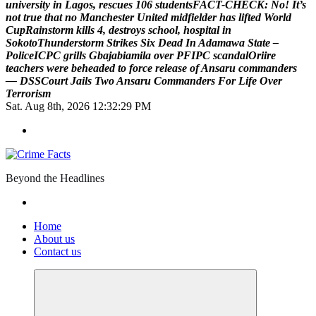
u
n
i
v
e
r
s
i
t
y
i
n
L
a
g
o
s
,
r
e
s
c
u
e
s
1
0
6
s
t
u
d
e
n
t
s
F
A
C
T
-
C
H
E
C
K
:
N
o
!
I
t
’
s
n
o
t
t
r
u
e
t
h
a
t
n
o
M
a
n
c
h
e
s
t
e
r
U
n
i
t
e
d
m
i
d
f
i
e
l
d
e
r
h
a
s
l
i
f
t
e
d
W
o
r
l
d
C
u
p
R
a
i
n
s
t
o
r
m
k
i
l
l
s
4
,
d
e
s
t
r
o
y
s
s
c
h
o
o
l
,
h
o
s
p
i
t
a
l
i
n
S
o
k
o
t
o
T
h
u
n
d
e
r
s
t
o
r
m
S
t
r
i
k
e
s
S
i
x
D
e
a
d
I
n
A
d
a
m
a
w
a
S
t
a
t
e
–
P
o
l
i
c
e
I
C
P
C
g
r
i
l
l
s
G
b
a
j
a
b
i
a
m
i
l
a
o
v
e
r
P
F
I
P
C
s
c
a
n
d
a
l
O
r
i
i
r
e
t
e
a
c
h
e
r
s
w
e
r
e
b
e
h
e
a
d
e
d
t
o
f
o
r
c
e
r
e
l
e
a
s
e
o
f
A
n
s
a
r
u
c
o
m
m
a
n
d
e
r
s
—
D
S
S
C
o
u
r
t
J
a
i
l
s
T
w
o
A
n
s
a
r
u
C
o
m
m
a
n
d
e
r
s
F
o
r
L
i
f
e
O
v
e
r
T
e
r
r
o
r
i
s
m
Sat. Aug 8th, 2026
12:32:30 PM
Beyond the Headlines
Home
About us
Contact us