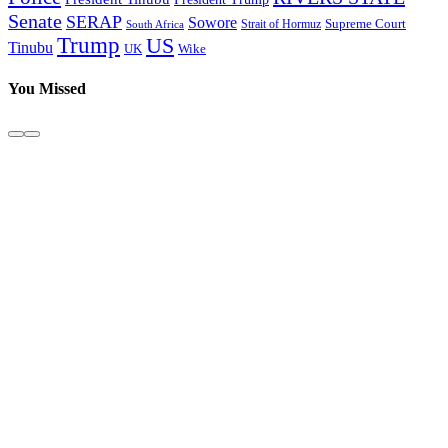
Senate
SERAP
Sowore
Supreme Court
Strait of Hormuz
South Africa
Trump
US
Tinubu
Wike
UK
You Missed