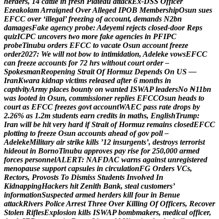
h
e
r
d
e
r
s
,
1
4
c
a
t
t
l
e
i
n
f
r
e
s
h
P
l
a
t
e
a
u
a
t
t
a
c
k
E
x
-
D
S
S
O
f
f
i
c
e
r
E
z
e
a
k
o
l
a
m
A
r
r
a
i
g
n
e
d
O
v
e
r
A
l
l
e
g
e
d
I
P
O
B
M
e
m
b
e
r
s
h
i
p
O
s
u
n
s
u
e
s
E
F
C
C
o
v
e
r
‘
i
l
l
e
g
a
l
’
f
r
e
e
z
i
n
g
o
f
a
c
c
o
u
n
t
,
d
e
m
a
n
d
s
N
2
b
n
d
a
m
a
g
e
s
F
a
k
e
a
g
e
n
c
y
p
r
o
b
e
:
A
d
e
y
e
m
i
r
e
j
e
c
t
s
c
l
o
s
e
d
-
d
o
o
r
R
e
p
s
q
u
i
z
I
C
P
C
u
n
c
o
v
e
r
s
t
w
o
m
o
r
e
f
a
k
e
a
g
e
n
c
i
e
s
i
n
P
F
I
P
C
p
r
o
b
e
T
i
n
u
b
u
o
r
d
e
r
s
E
F
C
C
t
o
v
a
c
a
t
e
O
s
u
n
a
c
c
o
u
n
t
f
r
e
e
z
e
o
r
d
e
r
2
0
2
7
:
W
e
w
i
l
l
n
o
t
b
o
w
t
o
i
n
t
i
m
i
d
a
t
i
o
n
,
A
d
e
l
e
k
e
v
o
w
s
E
F
C
C
c
a
n
f
r
e
e
z
e
a
c
c
o
u
n
t
s
f
o
r
7
2
h
r
s
w
i
t
h
o
u
t
c
o
u
r
t
o
r
d
e
r
–
S
p
o
k
e
s
m
a
n
R
e
o
p
e
n
i
n
g
S
t
r
a
i
t
O
f
H
o
r
m
u
z
D
e
p
e
n
d
s
O
n
U
S
—
I
r
a
n
K
w
a
r
a
k
i
d
n
a
p
v
i
c
t
i
m
s
r
e
l
e
a
s
e
d
a
f
t
e
r
6
m
o
n
t
h
s
i
n
c
a
p
t
i
v
i
t
y
A
r
m
y
p
l
a
c
e
s
b
o
u
n
t
y
o
n
w
a
n
t
e
d
I
S
W
A
P
l
e
a
d
e
r
s
N
o
₦
1
1
b
n
w
a
s
l
o
o
t
e
d
i
n
O
s
u
n
,
c
o
m
m
i
s
s
i
o
n
e
r
r
e
p
l
i
e
s
E
F
C
C
O
s
u
n
h
e
a
d
s
t
o
c
o
u
r
t
a
s
E
F
C
C
f
r
e
e
z
e
s
g
o
v
t
a
c
c
o
u
n
t
W
A
E
C
p
a
s
s
r
a
t
e
d
r
o
p
s
b
y
2
.
2
6
%
a
s
1
.
2
m
s
t
u
d
e
n
t
s
e
a
r
n
c
r
e
d
i
t
s
i
n
m
a
t
h
s
,
E
n
g
l
i
s
h
T
r
u
m
p
:
I
r
a
n
w
i
l
l
b
e
h
i
t
v
e
r
y
h
a
r
d
i
f
S
t
r
a
i
t
o
f
H
o
r
m
u
z
r
e
m
a
i
n
s
c
l
o
s
e
d
E
F
C
C
p
l
o
t
t
i
n
g
t
o
f
r
e
e
z
e
O
s
u
n
a
c
c
o
u
n
t
s
a
h
e
a
d
o
f
g
o
v
p
o
l
l
–
A
d
e
l
e
k
e
M
i
l
i
t
a
r
y
a
i
r
s
t
r
i
k
e
k
i
l
l
s
’
1
2
i
n
s
u
r
g
e
n
t
s
’
,
d
e
s
t
r
o
y
s
t
e
r
r
o
r
i
s
t
h
i
d
e
o
u
t
i
n
B
o
r
n
o
T
i
n
u
b
u
a
p
p
r
o
v
e
s
p
a
y
r
i
s
e
f
o
r
2
5
0
,
0
0
0
a
r
m
e
d
f
o
r
c
e
s
p
e
r
s
o
n
n
e
l
A
L
E
R
T
:
N
A
F
D
A
C
w
a
r
n
s
a
g
a
i
n
s
t
u
n
r
e
g
i
s
t
e
r
e
d
m
e
n
o
p
a
u
s
e
s
u
p
p
o
r
t
c
a
p
s
u
l
e
s
i
n
c
i
r
c
u
l
a
t
i
o
n
F
G
O
r
d
e
r
s
V
C
s
,
R
e
c
t
o
r
s
,
P
r
o
v
o
s
t
s
T
o
D
i
s
m
i
s
s
S
t
u
d
e
n
t
s
I
n
v
o
l
v
e
d
I
n
K
i
d
n
a
p
p
i
n
g
H
a
c
k
e
r
s
h
i
t
Z
e
n
i
t
h
B
a
n
k
,
s
t
e
a
l
c
u
s
t
o
m
e
r
s
’
i
n
f
o
r
m
a
t
i
o
n
S
u
s
p
e
c
t
e
d
a
r
m
e
d
h
e
r
d
e
r
s
k
i
l
l
f
o
u
r
i
n
B
e
n
u
e
a
t
t
a
c
k
R
i
v
e
r
s
P
o
l
i
c
e
A
r
r
e
s
t
T
h
r
e
e
O
v
e
r
K
i
l
l
i
n
g
O
f
O
f
f
i
c
e
r
s
,
R
e
c
o
v
e
r
S
t
o
l
e
n
R
i
f
l
e
s
E
x
p
l
o
s
i
o
n
k
i
l
l
s
I
S
W
A
P
b
o
m
b
m
a
k
e
r
s
,
m
e
d
i
c
a
l
o
f
f
i
c
e
r
,