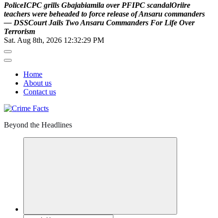
P
o
l
i
c
e
I
C
P
C
g
r
i
l
l
s
G
b
a
j
a
b
i
a
m
i
l
a
o
v
e
r
P
F
I
P
C
s
c
a
n
d
a
l
O
r
i
i
r
e
t
e
a
c
h
e
r
s
w
e
r
e
b
e
h
e
a
d
e
d
t
o
f
o
r
c
e
r
e
l
e
a
s
e
o
f
A
n
s
a
r
u
c
o
m
m
a
n
d
e
r
s
—
D
S
S
C
o
u
r
t
J
a
i
l
s
T
w
o
A
n
s
a
r
u
C
o
m
m
a
n
d
e
r
s
F
o
r
L
i
f
e
O
v
e
r
T
e
r
r
o
r
i
s
m
Sat. Aug 8th, 2026
12:32:30 PM
Home
About us
Contact us
Beyond the Headlines