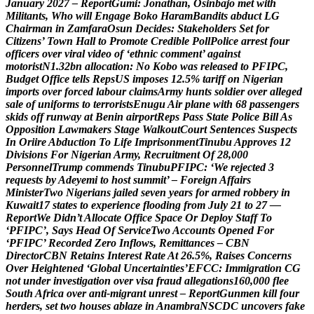
J
a
n
u
a
r
y
2
0
2
7
–
R
e
p
o
r
t
G
u
m
i
:
J
o
n
a
t
h
a
n
,
O
s
i
n
b
a
j
o
m
e
t
w
i
t
h
M
i
l
i
t
a
n
t
s
,
W
h
o
w
i
l
l
E
n
g
a
g
e
B
o
k
o
H
a
r
a
m
B
a
n
d
i
t
s
a
b
d
u
c
t
L
G
C
h
a
i
r
m
a
n
i
n
Z
a
m
f
a
r
a
O
s
u
n
D
e
c
i
d
e
s
:
S
t
a
k
e
h
o
l
d
e
r
s
S
e
t
f
o
r
C
i
t
i
z
e
n
s
’
T
o
w
n
H
a
l
l
t
o
P
r
o
m
o
t
e
C
r
e
d
i
b
l
e
P
o
l
l
P
o
l
i
c
e
a
r
r
e
s
t
f
o
u
r
o
f
f
i
c
e
r
s
o
v
e
r
v
i
r
a
l
v
i
d
e
o
o
f
‘
e
t
h
n
i
c
c
o
m
m
e
n
t
’
a
g
a
i
n
s
t
m
o
t
o
r
i
s
t
N
1
.
3
2
b
n
a
l
l
o
c
a
t
i
o
n
:
N
o
K
o
b
o
w
a
s
r
e
l
e
a
s
e
d
t
o
P
F
I
P
C
,
B
u
d
g
e
t
O
f
f
i
c
e
t
e
l
l
s
R
e
p
s
U
S
i
m
p
o
s
e
s
1
2
.
5
%
t
a
r
i
f
f
o
n
N
i
g
e
r
i
a
n
i
m
p
o
r
t
s
o
v
e
r
f
o
r
c
e
d
l
a
b
o
u
r
c
l
a
i
m
s
A
r
m
y
h
u
n
t
s
s
o
l
d
i
e
r
o
v
e
r
a
l
l
e
g
e
d
s
a
l
e
o
f
u
n
i
f
o
r
m
s
t
o
t
e
r
r
o
r
i
s
t
s
E
n
u
g
u
A
i
r
p
l
a
n
e
w
i
t
h
6
8
p
a
s
s
e
n
g
e
r
s
s
k
i
d
s
o
f
f
r
u
n
w
a
y
a
t
B
e
n
i
n
a
i
r
p
o
r
t
R
e
p
s
P
a
s
s
S
t
a
t
e
P
o
l
i
c
e
B
i
l
l
A
s
O
p
p
o
s
i
t
i
o
n
L
a
w
m
a
k
e
r
s
S
t
a
g
e
W
a
l
k
o
u
t
C
o
u
r
t
S
e
n
t
e
n
c
e
s
S
u
s
p
e
c
t
s
I
n
O
r
i
i
r
e
A
b
d
u
c
t
i
o
n
T
o
L
i
f
e
I
m
p
r
i
s
o
n
m
e
n
t
T
i
n
u
b
u
A
p
p
r
o
v
e
s
1
2
D
i
v
i
s
i
o
n
s
F
o
r
N
i
g
e
r
i
a
n
A
r
m
y
,
R
e
c
r
u
i
t
m
e
n
t
O
f
2
8
,
0
0
0
P
e
r
s
o
n
n
e
l
T
r
u
m
p
c
o
m
m
e
n
d
s
T
i
n
u
b
u
P
F
I
P
C
:
‘
W
e
r
e
j
e
c
t
e
d
3
r
e
q
u
e
s
t
s
b
y
A
d
e
y
e
m
i
t
o
h
o
s
t
s
u
m
m
i
t
’
–
F
o
r
e
i
g
n
A
f
f
a
i
r
s
M
i
n
i
s
t
e
r
T
w
o
N
i
g
e
r
i
a
n
s
j
a
i
l
e
d
s
e
v
e
n
y
e
a
r
s
f
o
r
a
r
m
e
d
r
o
b
b
e
r
y
i
n
K
u
w
a
i
t
1
7
s
t
a
t
e
s
t
o
e
x
p
e
r
i
e
n
c
e
f
l
o
o
d
i
n
g
f
r
o
m
J
u
l
y
2
1
t
o
2
7
—
R
e
p
o
r
t
W
e
D
i
d
n
’
t
A
l
l
o
c
a
t
e
O
f
f
i
c
e
S
p
a
c
e
O
r
D
e
p
l
o
y
S
t
a
f
f
T
o
‘
P
F
I
P
C
’
,
S
a
y
s
H
e
a
d
O
f
S
e
r
v
i
c
e
T
w
o
A
c
c
o
u
n
t
s
O
p
e
n
e
d
F
o
r
‘
P
F
I
P
C
’
R
e
c
o
r
d
e
d
Z
e
r
o
I
n
f
l
o
w
s
,
R
e
m
i
t
t
a
n
c
e
s
–
C
B
N
D
i
r
e
c
t
o
r
C
B
N
R
e
t
a
i
n
s
I
n
t
e
r
e
s
t
R
a
t
e
A
t
2
6
.
5
%
,
R
a
i
s
e
s
C
o
n
c
e
r
n
s
O
v
e
r
H
e
i
g
h
t
e
n
e
d
‘
G
l
o
b
a
l
U
n
c
e
r
t
a
i
n
t
i
e
s
’
E
F
C
C
:
I
m
m
i
g
r
a
t
i
o
n
C
G
n
o
t
u
n
d
e
r
i
n
v
e
s
t
i
g
a
t
i
o
n
o
v
e
r
v
i
s
a
f
r
a
u
d
a
l
l
e
g
a
t
i
o
n
s
1
6
0
,
0
0
0
f
l
e
e
S
o
u
t
h
A
f
r
i
c
a
o
v
e
r
a
n
t
i
-
m
i
g
r
a
n
t
u
n
r
e
s
t
–
R
e
p
o
r
t
G
u
n
m
e
n
k
i
l
l
f
o
u
r
h
e
r
d
e
r
s
,
s
e
t
t
w
o
h
o
u
s
e
s
a
b
l
a
z
e
i
n
A
n
a
m
b
r
a
N
S
C
D
C
u
n
c
o
v
e
r
s
f
a
k
e