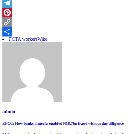
Threads
Telegram
Pinterest
Copy
FCTA workers
Wike
Link
Share
admin
Post
EFCC: How banks, fintechs enabled N18.7bn fraud without due diligence
navigation