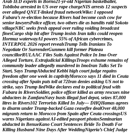
A
r
a
b
I
E
D
e
x
p
e
r
t
s
i
n
B
o
r
n
o
2
1
-
y
r
-
o
l
d
N
i
g
e
r
i
a
n
b
a
s
k
e
t
b
a
l
l
e
r
,
T
o
b
i
l
o
b
a
a
r
r
e
s
t
e
d
i
n
U
S
o
v
e
r
r
a
p
e
c
h
a
r
g
e
N
I
S
a
r
r
e
s
t
s
1
2
s
u
s
p
e
c
t
s
o
v
e
r
a
l
l
e
g
e
d
Q
N
E
T
-
l
i
n
k
e
d
f
r
a
u
d
n
e
t
w
o
r
k
W
i
k
e
:
I
o
p
p
o
s
e
d
F
u
b
a
r
a
’
s
r
e
-
e
l
e
c
t
i
o
n
b
e
c
a
u
s
e
R
i
v
e
r
s
h
a
d
b
e
c
o
m
e
c
a
s
h
c
o
w
f
o
r
s
e
n
i
o
r
l
a
w
y
e
r
s
P
o
l
i
c
e
o
f
f
i
c
e
r
,
t
w
o
o
t
h
e
r
s
d
i
e
a
s
b
a
n
d
i
t
s
r
a
i
d
S
o
k
o
t
o
v
i
l
l
a
g
e
N
B
C
s
e
e
k
s
f
r
e
s
h
a
p
p
e
a
l
o
v
e
r
r
u
l
i
n
g
v
o
i
d
i
n
g
b
r
o
a
d
c
a
s
t
f
i
n
e
s
C
a
r
g
o
s
h
i
p
h
i
t
a
f
t
e
r
T
r
u
m
p
i
n
s
i
s
t
s
I
r
a
n
t
a
l
k
s
c
o
u
l
d
r
e
o
p
e
n
H
o
r
m
u
z
w
a
t
e
r
w
a
y
A
I
p
o
w
e
r
s
5
5
%
o
f
A
f
r
i
c
a
n
c
y
b
e
r
c
r
i
m
e
s
,
I
N
T
E
R
P
O
L
2
0
2
6
r
e
p
o
r
t
r
e
v
e
a
l
s
T
r
u
m
p
T
e
l
l
s
I
r
a
n
i
a
n
s
T
o
N
e
g
o
t
i
a
t
e
O
r
S
u
r
r
e
n
d
e
r
G
u
n
m
e
n
k
i
l
l
f
o
r
m
e
r
P
l
a
t
e
a
u
c
o
u
n
c
i
l
l
o
r
R
U
L
A
A
C
F
i
l
e
s
S
u
i
t
s
A
g
a
i
n
s
t
P
o
l
i
c
e
I
n
I
m
o
O
v
e
r
A
l
l
e
g
e
d
T
o
r
t
u
r
e
,
E
x
t
r
a
j
u
d
i
c
i
a
l
K
i
l
l
i
n
g
s
T
r
o
o
p
s
e
x
h
u
m
e
r
e
m
a
i
n
s
o
f
c
o
m
m
u
n
i
t
y
l
e
a
d
e
r
a
l
l
e
g
e
d
l
y
m
u
r
d
e
r
e
d
i
n
I
m
o
I
r
a
n
T
a
l
k
s
S
e
t
T
o
S
t
a
r
t
,
S
a
y
s
T
r
u
m
p
A
b
d
u
c
t
e
d
K
e
b
b
i
h
i
g
h
c
o
u
r
t
j
u
d
g
e
r
e
g
a
i
n
s
f
r
e
e
d
o
m
a
f
t
e
r
o
n
e
w
e
e
k
i
n
c
a
p
t
i
v
i
t
y
M
o
r
o
c
c
o
s
a
y
s
1
1
d
i
e
d
i
n
C
e
u
t
a
c
r
o
s
s
i
n
g
a
f
t
e
r
S
p
a
i
n
p
u
t
s
t
o
l
l
a
t
7
2
I
r
a
n
d
e
n
i
e
s
a
s
k
i
n
g
U
S
n
o
t
t
o
s
t
r
i
k
e
,
s
a
y
s
T
r
u
m
p
l
i
e
d
W
i
k
e
d
e
c
l
a
r
e
s
e
n
d
t
o
p
o
l
i
t
i
c
a
l
f
e
u
d
w
i
t
h
F
u
b
a
r
a
i
n
R
i
v
e
r
s
S
o
l
d
i
e
r
,
p
o
l
i
c
e
o
f
f
i
c
e
r
k
i
l
l
e
d
a
s
a
r
m
y
r
e
s
c
u
e
s
n
i
n
e
a
b
d
u
c
t
e
e
s
i
n
Z
a
m
f
a
r
a
N
a
v
y
b
u
s
t
s
i
l
l
e
g
a
l
f
u
e
l
d
e
p
o
t
,
s
e
i
z
e
s
8
7
,
0
0
0
l
i
t
r
e
s
i
n
R
i
v
e
r
s
1
0
2
T
e
r
r
o
r
i
s
t
s
K
i
l
l
e
d
I
n
J
u
l
y
—
D
H
Q
H
a
m
a
s
a
g
r
e
e
s
t
o
d
i
s
a
r
m
u
n
d
e
r
T
r
u
m
p
-
b
a
c
k
e
d
G
a
z
a
c
e
a
s
e
f
i
r
e
d
e
a
l
O
v
e
r
4
8
,
0
0
0
m
i
g
r
a
n
t
s
r
e
t
u
r
n
t
o
M
o
r
o
c
c
o
f
r
o
m
S
p
a
i
n
a
f
t
e
r
C
e
u
t
a
c
r
o
s
s
i
n
g
s
U
S
w
a
r
n
s
N
i
g
e
r
i
a
n
s
a
g
a
i
n
s
t
A
I
-
e
d
i
t
e
d
p
a
s
s
p
o
r
t
p
h
o
t
o
s
S
e
m
i
n
a
r
i
a
n
a
b
d
u
c
t
e
d
i
n
B
e
n
u
e
K
a
n
o
C
o
u
r
t
S
e
n
t
e
n
c
e
s
B
r
i
d
e
T
o
D
e
a
t
h
F
o
r
K
i
l
l
i
n
g
H
u
s
b
a
n
d
N
i
n
e
D
a
y
s
A
f
t
e
r
W
e
d
d
i
n
g
N
i
g
e
r
i
a
’
s
C
h
i
e
f
J
u
d
g
e