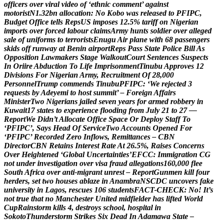
o
f
f
i
c
e
r
s
o
v
e
r
v
i
r
a
l
v
i
d
e
o
o
f
‘
e
t
h
n
i
c
c
o
m
m
e
n
t
’
a
g
a
i
n
s
t
m
o
t
o
r
i
s
t
N
1
.
3
2
b
n
a
l
l
o
c
a
t
i
o
n
:
N
o
K
o
b
o
w
a
s
r
e
l
e
a
s
e
d
t
o
P
F
I
P
C
,
B
u
d
g
e
t
O
f
f
i
c
e
t
e
l
l
s
R
e
p
s
U
S
i
m
p
o
s
e
s
1
2
.
5
%
t
a
r
i
f
f
o
n
N
i
g
e
r
i
a
n
i
m
p
o
r
t
s
o
v
e
r
f
o
r
c
e
d
l
a
b
o
u
r
c
l
a
i
m
s
A
r
m
y
h
u
n
t
s
s
o
l
d
i
e
r
o
v
e
r
a
l
l
e
g
e
d
s
a
l
e
o
f
u
n
i
f
o
r
m
s
t
o
t
e
r
r
o
r
i
s
t
s
E
n
u
g
u
A
i
r
p
l
a
n
e
w
i
t
h
6
8
p
a
s
s
e
n
g
e
r
s
s
k
i
d
s
o
f
f
r
u
n
w
a
y
a
t
B
e
n
i
n
a
i
r
p
o
r
t
R
e
p
s
P
a
s
s
S
t
a
t
e
P
o
l
i
c
e
B
i
l
l
A
s
O
p
p
o
s
i
t
i
o
n
L
a
w
m
a
k
e
r
s
S
t
a
g
e
W
a
l
k
o
u
t
C
o
u
r
t
S
e
n
t
e
n
c
e
s
S
u
s
p
e
c
t
s
I
n
O
r
i
i
r
e
A
b
d
u
c
t
i
o
n
T
o
L
i
f
e
I
m
p
r
i
s
o
n
m
e
n
t
T
i
n
u
b
u
A
p
p
r
o
v
e
s
1
2
D
i
v
i
s
i
o
n
s
F
o
r
N
i
g
e
r
i
a
n
A
r
m
y
,
R
e
c
r
u
i
t
m
e
n
t
O
f
2
8
,
0
0
0
P
e
r
s
o
n
n
e
l
T
r
u
m
p
c
o
m
m
e
n
d
s
T
i
n
u
b
u
P
F
I
P
C
:
‘
W
e
r
e
j
e
c
t
e
d
3
r
e
q
u
e
s
t
s
b
y
A
d
e
y
e
m
i
t
o
h
o
s
t
s
u
m
m
i
t
’
–
F
o
r
e
i
g
n
A
f
f
a
i
r
s
M
i
n
i
s
t
e
r
T
w
o
N
i
g
e
r
i
a
n
s
j
a
i
l
e
d
s
e
v
e
n
y
e
a
r
s
f
o
r
a
r
m
e
d
r
o
b
b
e
r
y
i
n
K
u
w
a
i
t
1
7
s
t
a
t
e
s
t
o
e
x
p
e
r
i
e
n
c
e
f
l
o
o
d
i
n
g
f
r
o
m
J
u
l
y
2
1
t
o
2
7
—
R
e
p
o
r
t
W
e
D
i
d
n
’
t
A
l
l
o
c
a
t
e
O
f
f
i
c
e
S
p
a
c
e
O
r
D
e
p
l
o
y
S
t
a
f
f
T
o
‘
P
F
I
P
C
’
,
S
a
y
s
H
e
a
d
O
f
S
e
r
v
i
c
e
T
w
o
A
c
c
o
u
n
t
s
O
p
e
n
e
d
F
o
r
‘
P
F
I
P
C
’
R
e
c
o
r
d
e
d
Z
e
r
o
I
n
f
l
o
w
s
,
R
e
m
i
t
t
a
n
c
e
s
–
C
B
N
D
i
r
e
c
t
o
r
C
B
N
R
e
t
a
i
n
s
I
n
t
e
r
e
s
t
R
a
t
e
A
t
2
6
.
5
%
,
R
a
i
s
e
s
C
o
n
c
e
r
n
s
O
v
e
r
H
e
i
g
h
t
e
n
e
d
‘
G
l
o
b
a
l
U
n
c
e
r
t
a
i
n
t
i
e
s
’
E
F
C
C
:
I
m
m
i
g
r
a
t
i
o
n
C
G
n
o
t
u
n
d
e
r
i
n
v
e
s
t
i
g
a
t
i
o
n
o
v
e
r
v
i
s
a
f
r
a
u
d
a
l
l
e
g
a
t
i
o
n
s
1
6
0
,
0
0
0
f
l
e
e
S
o
u
t
h
A
f
r
i
c
a
o
v
e
r
a
n
t
i
-
m
i
g
r
a
n
t
u
n
r
e
s
t
–
R
e
p
o
r
t
G
u
n
m
e
n
k
i
l
l
f
o
u
r
h
e
r
d
e
r
s
,
s
e
t
t
w
o
h
o
u
s
e
s
a
b
l
a
z
e
i
n
A
n
a
m
b
r
a
N
S
C
D
C
u
n
c
o
v
e
r
s
f
a
k
e
u
n
i
v
e
r
s
i
t
y
i
n
L
a
g
o
s
,
r
e
s
c
u
e
s
1
0
6
s
t
u
d
e
n
t
s
F
A
C
T
-
C
H
E
C
K
:
N
o
!
I
t
’
s
n
o
t
t
r
u
e
t
h
a
t
n
o
M
a
n
c
h
e
s
t
e
r
U
n
i
t
e
d
m
i
d
f
i
e
l
d
e
r
h
a
s
l
i
f
t
e
d
W
o
r
l
d
C
u
p
R
a
i
n
s
t
o
r
m
k
i
l
l
s
4
,
d
e
s
t
r
o
y
s
s
c
h
o
o
l
,
h
o
s
p
i
t
a
l
i
n
S
o
k
o
t
o
T
h
u
n
d
e
r
s
t
o
r
m
S
t
r
i
k
e
s
S
i
x
D
e
a
d
I
n
A
d
a
m
a
w
a
S
t
a
t
e
–