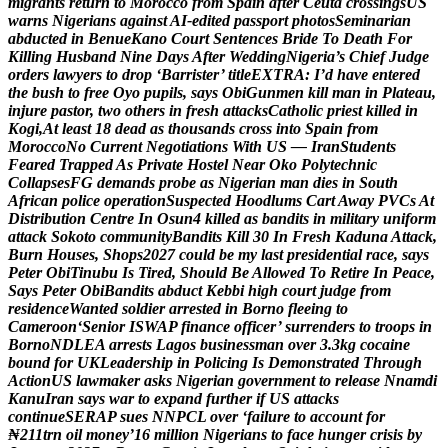
m
i
g
r
a
n
t
s
r
e
t
u
r
n
t
o
M
o
r
o
c
c
o
f
r
o
m
S
p
a
i
n
a
f
t
e
r
C
e
u
t
a
c
r
o
s
s
i
n
g
s
U
S
w
a
r
n
s
N
i
g
e
r
i
a
n
s
a
g
a
i
n
s
t
A
I
-
e
d
i
t
e
d
p
a
s
s
p
o
r
t
p
h
o
t
o
s
S
e
m
i
n
a
r
i
a
n
a
b
d
u
c
t
e
d
i
n
B
e
n
u
e
K
a
n
o
C
o
u
r
t
S
e
n
t
e
n
c
e
s
B
r
i
d
e
T
o
D
e
a
t
h
F
o
r
K
i
l
l
i
n
g
H
u
s
b
a
n
d
N
i
n
e
D
a
y
s
A
f
t
e
r
W
e
d
d
i
n
g
N
i
g
e
r
i
a
’
s
C
h
i
e
f
J
u
d
g
e
o
r
d
e
r
s
l
a
w
y
e
r
s
t
o
d
r
o
p
‘
B
a
r
r
i
s
t
e
r
’
t
i
t
l
e
E
X
T
R
A
:
I
’
d
h
a
v
e
e
n
t
e
r
e
d
t
h
e
b
u
s
h
t
o
f
r
e
e
O
y
o
p
u
p
i
l
s
,
s
a
y
s
O
b
i
G
u
n
m
e
n
k
i
l
l
m
a
n
i
n
P
l
a
t
e
a
u
,
i
n
j
u
r
e
p
a
s
t
o
r
,
t
w
o
o
t
h
e
r
s
i
n
f
r
e
s
h
a
t
t
a
c
k
s
C
a
t
h
o
l
i
c
p
r
i
e
s
t
k
i
l
l
e
d
i
n
K
o
g
i
,
A
t
l
e
a
s
t
1
8
d
e
a
d
a
s
t
h
o
u
s
a
n
d
s
c
r
o
s
s
i
n
t
o
S
p
a
i
n
f
r
o
m
M
o
r
o
c
c
o
N
o
C
u
r
r
e
n
t
N
e
g
o
t
i
a
t
i
o
n
s
W
i
t
h
U
S
—
I
r
a
n
S
t
u
d
e
n
t
s
F
e
a
r
e
d
T
r
a
p
p
e
d
A
s
P
r
i
v
a
t
e
H
o
s
t
e
l
N
e
a
r
O
k
o
P
o
l
y
t
e
c
h
n
i
c
C
o
l
l
a
p
s
e
s
F
G
d
e
m
a
n
d
s
p
r
o
b
e
a
s
N
i
g
e
r
i
a
n
m
a
n
d
i
e
s
i
n
S
o
u
t
h
A
f
r
i
c
a
n
p
o
l
i
c
e
o
p
e
r
a
t
i
o
n
S
u
s
p
e
c
t
e
d
H
o
o
d
l
u
m
s
C
a
r
t
A
w
a
y
P
V
C
s
A
t
D
i
s
t
r
i
b
u
t
i
o
n
C
e
n
t
r
e
I
n
O
s
u
n
4
k
i
l
l
e
d
a
s
b
a
n
d
i
t
s
i
n
m
i
l
i
t
a
r
y
u
n
i
f
o
r
m
a
t
t
a
c
k
S
o
k
o
t
o
c
o
m
m
u
n
i
t
y
B
a
n
d
i
t
s
K
i
l
l
3
0
I
n
F
r
e
s
h
K
a
d
u
n
a
A
t
t
a
c
k
,
B
u
r
n
H
o
u
s
e
s
,
S
h
o
p
s
2
0
2
7
c
o
u
l
d
b
e
m
y
l
a
s
t
p
r
e
s
i
d
e
n
t
i
a
l
r
a
c
e
,
s
a
y
s
P
e
t
e
r
O
b
i
T
i
n
u
b
u
I
s
T
i
r
e
d
,
S
h
o
u
l
d
B
e
A
l
l
o
w
e
d
T
o
R
e
t
i
r
e
I
n
P
e
a
c
e
,
S
a
y
s
P
e
t
e
r
O
b
i
B
a
n
d
i
t
s
a
b
d
u
c
t
K
e
b
b
i
h
i
g
h
c
o
u
r
t
j
u
d
g
e
f
r
o
m
r
e
s
i
d
e
n
c
e
W
a
n
t
e
d
s
o
l
d
i
e
r
a
r
r
e
s
t
e
d
i
n
B
o
r
n
o
f
l
e
e
i
n
g
t
o
C
a
m
e
r
o
o
n
‘
S
e
n
i
o
r
I
S
W
A
P
f
i
n
a
n
c
e
o
f
f
i
c
e
r
’
s
u
r
r
e
n
d
e
r
s
t
o
t
r
o
o
p
s
i
n
B
o
r
n
o
N
D
L
E
A
a
r
r
e
s
t
s
L
a
g
o
s
b
u
s
i
n
e
s
s
m
a
n
o
v
e
r
3
.
3
k
g
c
o
c
a
i
n
e
b
o
u
n
d
f
o
r
U
K
L
e
a
d
e
r
s
h
i
p
i
n
P
o
l
i
c
i
n
g
I
s
D
e
m
o
n
s
t
r
a
t
e
d
T
h
r
o
u
g
h
A
c
t
i
o
n
U
S
l
a
w
m
a
k
e
r
a
s
k
s
N
i
g
e
r
i
a
n
g
o
v
e
r
n
m
e
n
t
t
o
r
e
l
e
a
s
e
N
n
a
m
d
i
K
a
n
u
I
r
a
n
s
a
y
s
w
a
r
t
o
e
x
p
a
n
d
f
u
r
t
h
e
r
i
f
U
S
a
t
t
a
c
k
s
c
o
n
t
i
n
u
e
S
E
R
A
P
s
u
e
s
N
N
P
C
L
o
v
e
r
‘
f
a
i
l
u
r
e
t
o
a
c
c
o
u
n
t
f
o
r
₦
2
1
1
t
r
n
o
i
l
m
o
n
e
y
’
1
6
m
i
l
l
i
o
n
N
i
g
e
r
i
a
n
s
t
o
f
a
c
e
h
u
n
g
e
r
c
r
i
s
i
s
b
y