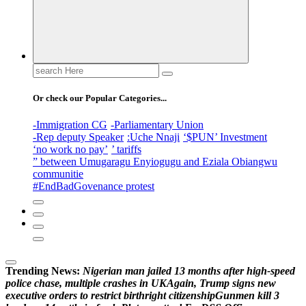
Search
for:
Or check our Popular Categories...
-Immigration CG
-Parliamentary Union
-Rep deputy Speaker
:Uche Nnaji
‘$PUN’ Investment
‘no work no pay’
’ tariffs
” between Umugaragu Enyiogugu and Eziala Obiangwu
communitie
#EndBadGovenance protest
Trending News:
N
i
g
e
r
i
a
n
m
a
n
j
a
i
l
e
d
1
3
m
o
n
t
h
s
a
f
t
e
r
h
i
g
h
-
s
p
e
e
d
p
o
l
i
c
e
c
h
a
s
e
,
m
u
l
t
i
p
l
e
c
r
a
s
h
e
s
i
n
U
K
A
g
a
i
n
,
T
r
u
m
p
s
i
g
n
s
n
e
w
e
x
e
c
u
t
i
v
e
o
r
d
e
r
s
t
o
r
e
s
t
r
i
c
t
b
i
r
t
h
r
i
g
h
t
c
i
t
i
z
e
n
s
h
i
p
G
u
n
m
e
n
k
i
l
l
3