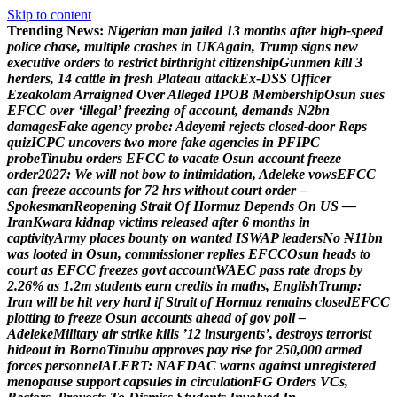
Skip to content
Trending News:
N
i
g
e
r
i
a
n
m
a
n
j
a
i
l
e
d
1
3
m
o
n
t
h
s
a
f
t
e
r
h
i
g
h
-
s
p
e
e
d
p
o
l
i
c
e
c
h
a
s
e
,
m
u
l
t
i
p
l
e
c
r
a
s
h
e
s
i
n
U
K
A
g
a
i
n
,
T
r
u
m
p
s
i
g
n
s
n
e
w
e
x
e
c
u
t
i
v
e
o
r
d
e
r
s
t
o
r
e
s
t
r
i
c
t
b
i
r
t
h
r
i
g
h
t
c
i
t
i
z
e
n
s
h
i
p
G
u
n
m
e
n
k
i
l
l
3
h
e
r
d
e
r
s
,
1
4
c
a
t
t
l
e
i
n
f
r
e
s
h
P
l
a
t
e
a
u
a
t
t
a
c
k
E
x
-
D
S
S
O
f
f
i
c
e
r
E
z
e
a
k
o
l
a
m
A
r
r
a
i
g
n
e
d
O
v
e
r
A
l
l
e
g
e
d
I
P
O
B
M
e
m
b
e
r
s
h
i
p
O
s
u
n
s
u
e
s
E
F
C
C
o
v
e
r
‘
i
l
l
e
g
a
l
’
f
r
e
e
z
i
n
g
o
f
a
c
c
o
u
n
t
,
d
e
m
a
n
d
s
N
2
b
n
d
a
m
a
g
e
s
F
a
k
e
a
g
e
n
c
y
p
r
o
b
e
:
A
d
e
y
e
m
i
r
e
j
e
c
t
s
c
l
o
s
e
d
-
d
o
o
r
R
e
p
s
q
u
i
z
I
C
P
C
u
n
c
o
v
e
r
s
t
w
o
m
o
r
e
f
a
k
e
a
g
e
n
c
i
e
s
i
n
P
F
I
P
C
p
r
o
b
e
T
i
n
u
b
u
o
r
d
e
r
s
E
F
C
C
t
o
v
a
c
a
t
e
O
s
u
n
a
c
c
o
u
n
t
f
r
e
e
z
e
o
r
d
e
r
2
0
2
7
:
W
e
w
i
l
l
n
o
t
b
o
w
t
o
i
n
t
i
m
i
d
a
t
i
o
n
,
A
d
e
l
e
k
e
v
o
w
s
E
F
C
C
c
a
n
f
r
e
e
z
e
a
c
c
o
u
n
t
s
f
o
r
7
2
h
r
s
w
i
t
h
o
u
t
c
o
u
r
t
o
r
d
e
r
–
S
p
o
k
e
s
m
a
n
R
e
o
p
e
n
i
n
g
S
t
r
a
i
t
O
f
H
o
r
m
u
z
D
e
p
e
n
d
s
O
n
U
S
—
I
r
a
n
K
w
a
r
a
k
i
d
n
a
p
v
i
c
t
i
m
s
r
e
l
e
a
s
e
d
a
f
t
e
r
6
m
o
n
t
h
s
i
n
c
a
p
t
i
v
i
t
y
A
r
m
y
p
l
a
c
e
s
b
o
u
n
t
y
o
n
w
a
n
t
e
d
I
S
W
A
P
l
e
a
d
e
r
s
N
o
₦
1
1
b
n
w
a
s
l
o
o
t
e
d
i
n
O
s
u
n
,
c
o
m
m
i
s
s
i
o
n
e
r
r
e
p
l
i
e
s
E
F
C
C
O
s
u
n
h
e
a
d
s
t
o
c
o
u
r
t
a
s
E
F
C
C
f
r
e
e
z
e
s
g
o
v
t
a
c
c
o
u
n
t
W
A
E
C
p
a
s
s
r
a
t
e
d
r
o
p
s
b
y
2
.
2
6
%
a
s
1
.
2
m
s
t
u
d
e
n
t
s
e
a
r
n
c
r
e
d
i
t
s
i
n
m
a
t
h
s
,
E
n
g
l
i
s
h
T
r
u
m
p
:
I
r
a
n
w
i
l
l
b
e
h
i
t
v
e
r
y
h
a
r
d
i
f
S
t
r
a
i
t
o
f
H
o
r
m
u
z
r
e
m
a
i
n
s
c
l
o
s
e
d
E
F
C
C
p
l
o
t
t
i
n
g
t
o
f
r
e
e
z
e
O
s
u
n
a
c
c
o
u
n
t
s
a
h
e
a
d
o
f
g
o
v
p
o
l
l
–
A
d
e
l
e
k
e
M
i
l
i
t
a
r
y
a
i
r
s
t
r
i
k
e
k
i
l
l
s
’
1
2
i
n
s
u
r
g
e
n
t
s
’
,
d
e
s
t
r
o
y
s
t
e
r
r
o
r
i
s
t
h
i
d
e
o
u
t
i
n
B
o
r
n
o
T
i
n
u
b
u
a
p
p
r
o
v
e
s
p
a
y
r
i
s
e
f
o
r
2
5
0
,
0
0
0
a
r
m
e
d
f
o
r
c
e
s
p
e
r
s
o
n
n
e
l
A
L
E
R
T
:
N
A
F
D
A
C
w
a
r
n
s
a
g
a
i
n
s
t
u
n
r
e
g
i
s
t
e
r
e
d
m
e
n
o
p
a
u
s
e
s
u
p
p
o
r
t
c
a
p
s
u
l
e
s
i
n
c
i
r
c
u
l
a
t
i
o
n
F
G
O
r
d
e
r
s
V
C
s
,