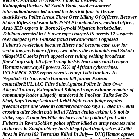
R
e
c
t
o
r
s
,
P
r
o
v
o
s
t
s
T
o
D
i
s
m
i
s
s
S
t
u
d
e
n
t
s
I
n
v
o
l
v
e
d
I
n
K
i
d
n
a
p
p
i
n
g
H
a
c
k
e
r
s
h
i
t
Z
e
n
i
t
h
B
a
n
k
,
s
t
e
a
l
c
u
s
t
o
m
e
r
s
’
i
n
f
o
r
m
a
t
i
o
n
S
u
s
p
e
c
t
e
d
a
r
m
e
d
h
e
r
d
e
r
s
k
i
l
l
f
o
u
r
i
n
B
e
n
u
e
a
t
t
a
c
k
R
i
v
e
r
s
P
o
l
i
c
e
A
r
r
e
s
t
T
h
r
e
e
O
v
e
r
K
i
l
l
i
n
g
O
f
O
f
f
i
c
e
r
s
,
R
e
c
o
v
e
r
S
t
o
l
e
n
R
i
f
l
e
s
E
x
p
l
o
s
i
o
n
k
i
l
l
s
I
S
W
A
P
b
o
m
b
m
a
k
e
r
s
,
m
e
d
i
c
a
l
o
f
f
i
c
e
r
,
A
r
a
b
I
E
D
e
x
p
e
r
t
s
i
n
B
o
r
n
o
2
1
-
y
r
-
o
l
d
N
i
g
e
r
i
a
n
b
a
s
k
e
t
b
a
l
l
e
r
,
T
o
b
i
l
o
b
a
a
r
r
e
s
t
e
d
i
n
U
S
o
v
e
r
r
a
p
e
c
h
a
r
g
e
N
I
S
a
r
r
e
s
t
s
1
2
s
u
s
p
e
c
t
s
o
v
e
r
a
l
l
e
g
e
d
Q
N
E
T
-
l
i
n
k
e
d
f
r
a
u
d
n
e
t
w
o
r
k
W
i
k
e
:
I
o
p
p
o
s
e
d
F
u
b
a
r
a
’
s
r
e
-
e
l
e
c
t
i
o
n
b
e
c
a
u
s
e
R
i
v
e
r
s
h
a
d
b
e
c
o
m
e
c
a
s
h
c
o
w
f
o
r
s
e
n
i
o
r
l
a
w
y
e
r
s
P
o
l
i
c
e
o
f
f
i
c
e
r
,
t
w
o
o
t
h
e
r
s
d
i
e
a
s
b
a
n
d
i
t
s
r
a
i
d
S
o
k
o
t
o
v
i
l
l
a
g
e
N
B
C
s
e
e
k
s
f
r
e
s
h
a
p
p
e
a
l
o
v
e
r
r
u
l
i
n
g
v
o
i
d
i
n
g
b
r
o
a
d
c
a
s
t
f
i
n
e
s
C
a
r
g
o
s
h
i
p
h
i
t
a
f
t
e
r
T
r
u
m
p
i
n
s
i
s
t
s
I
r
a
n
t
a
l
k
s
c
o
u
l
d
r
e
o
p
e
n
H
o
r
m
u
z
w
a
t
e
r
w
a
y
A
I
p
o
w
e
r
s
5
5
%
o
f
A
f
r
i
c
a
n
c
y
b
e
r
c
r
i
m
e
s
,
I
N
T
E
R
P
O
L
2
0
2
6
r
e
p
o
r
t
r
e
v
e
a
l
s
T
r
u
m
p
T
e
l
l
s
I
r
a
n
i
a
n
s
T
o
N
e
g
o
t
i
a
t
e
O
r
S
u
r
r
e
n
d
e
r
G
u
n
m
e
n
k
i
l
l
f
o
r
m
e
r
P
l
a
t
e
a
u
c
o
u
n
c
i
l
l
o
r
R
U
L
A
A
C
F
i
l
e
s
S
u
i
t
s
A
g
a
i
n
s
t
P
o
l
i
c
e
I
n
I
m
o
O
v
e
r
A
l
l
e
g
e
d
T
o
r
t
u
r
e
,
E
x
t
r
a
j
u
d
i
c
i
a
l
K
i
l
l
i
n
g
s
T
r
o
o
p
s
e
x
h
u
m
e
r
e
m
a
i
n
s
o
f
c
o
m
m
u
n
i
t
y
l
e
a
d
e
r
a
l
l
e
g
e
d
l
y
m
u
r
d
e
r
e
d
i
n
I
m
o
I
r
a
n
T
a
l
k
s
S
e
t
T
o
S
t
a
r
t
,
S
a
y
s
T
r
u
m
p
A
b
d
u
c
t
e
d
K
e
b
b
i
h
i
g
h
c
o
u
r
t
j
u
d
g
e
r
e
g
a
i
n
s
f
r
e
e
d
o
m
a
f
t
e
r
o
n
e
w
e
e
k
i
n
c
a
p
t
i
v
i
t
y
M
o
r
o
c
c
o
s
a
y
s
1
1
d
i
e
d
i
n
C
e
u
t
a
c
r
o
s
s
i
n
g
a
f
t
e
r
S
p
a
i
n
p
u
t
s
t
o
l
l
a
t
7
2
I
r
a
n
d
e
n
i
e
s
a
s
k
i
n
g
U
S
n
o
t
t
o
s
t
r
i
k
e
,
s
a
y
s
T
r
u
m
p
l
i
e
d
W
i
k
e
d
e
c
l
a
r
e
s
e
n
d
t
o
p
o
l
i
t
i
c
a
l
f
e
u
d
w
i
t
h
F
u
b
a
r
a
i
n
R
i
v
e
r
s
S
o
l
d
i
e
r
,
p
o
l
i
c
e
o
f
f
i
c
e
r
k
i
l
l
e
d
a
s
a
r
m
y
r
e
s
c
u
e
s
n
i
n
e
a
b
d
u
c
t
e
e
s
i
n
Z
a
m
f
a
r
a
N
a
v
y
b
u
s
t
s
i
l
l
e
g
a
l
f
u
e
l
d
e
p
o
t
,
s
e
i
z
e
s
8
7
,
0
0
0
l
i
t
r
e
s
i
n
R
i
v
e
r
s
1
0
2
T
e
r
r
o
r
i
s
t
s
K
i
l
l
e
d
I
n
J
u
l
y
—
D
H
Q
H
a
m
a
s
a
g
r
e
e
s