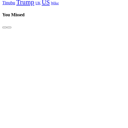
Trump
US
Tinubu
Wike
UK
You Missed