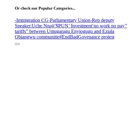
Or check our Popular Categories...
-Immigration CG
-Parliamentary Union
-Rep deputy
Speaker
:Uche Nnaji
‘$PUN’ Investment
‘no work no pay’
’
tariffs
” between Umugaragu Enyiogugu and Eziala
Obiangwu communitie
#EndBadGovenance protest