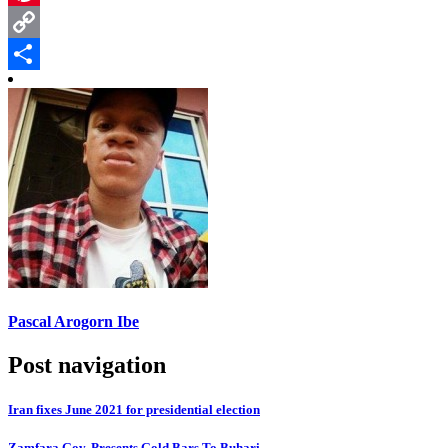
Pinterest
Copy
Link
Share
Pascal Arogorn Ibe
Post navigation
Iran fixes June 2021 for presidential election
Zamfara Gov, Presents Gold Bars To Buhari