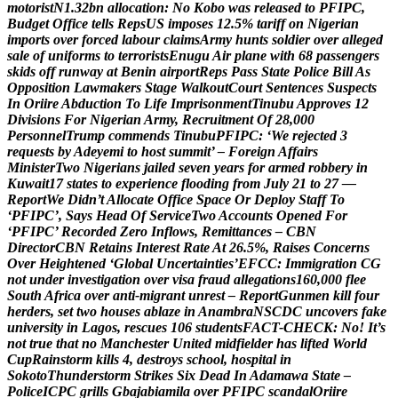
m
o
t
o
r
i
s
t
N
1
.
3
2
b
n
a
l
l
o
c
a
t
i
o
n
:
N
o
K
o
b
o
w
a
s
r
e
l
e
a
s
e
d
t
o
P
F
I
P
C
,
B
u
d
g
e
t
O
f
f
i
c
e
t
e
l
l
s
R
e
p
s
U
S
i
m
p
o
s
e
s
1
2
.
5
%
t
a
r
i
f
f
o
n
N
i
g
e
r
i
a
n
i
m
p
o
r
t
s
o
v
e
r
f
o
r
c
e
d
l
a
b
o
u
r
c
l
a
i
m
s
A
r
m
y
h
u
n
t
s
s
o
l
d
i
e
r
o
v
e
r
a
l
l
e
g
e
d
s
a
l
e
o
f
u
n
i
f
o
r
m
s
t
o
t
e
r
r
o
r
i
s
t
s
E
n
u
g
u
A
i
r
p
l
a
n
e
w
i
t
h
6
8
p
a
s
s
e
n
g
e
r
s
s
k
i
d
s
o
f
f
r
u
n
w
a
y
a
t
B
e
n
i
n
a
i
r
p
o
r
t
R
e
p
s
P
a
s
s
S
t
a
t
e
P
o
l
i
c
e
B
i
l
l
A
s
O
p
p
o
s
i
t
i
o
n
L
a
w
m
a
k
e
r
s
S
t
a
g
e
W
a
l
k
o
u
t
C
o
u
r
t
S
e
n
t
e
n
c
e
s
S
u
s
p
e
c
t
s
I
n
O
r
i
i
r
e
A
b
d
u
c
t
i
o
n
T
o
L
i
f
e
I
m
p
r
i
s
o
n
m
e
n
t
T
i
n
u
b
u
A
p
p
r
o
v
e
s
1
2
D
i
v
i
s
i
o
n
s
F
o
r
N
i
g
e
r
i
a
n
A
r
m
y
,
R
e
c
r
u
i
t
m
e
n
t
O
f
2
8
,
0
0
0
P
e
r
s
o
n
n
e
l
T
r
u
m
p
c
o
m
m
e
n
d
s
T
i
n
u
b
u
P
F
I
P
C
:
‘
W
e
r
e
j
e
c
t
e
d
3
r
e
q
u
e
s
t
s
b
y
A
d
e
y
e
m
i
t
o
h
o
s
t
s
u
m
m
i
t
’
–
F
o
r
e
i
g
n
A
f
f
a
i
r
s
M
i
n
i
s
t
e
r
T
w
o
N
i
g
e
r
i
a
n
s
j
a
i
l
e
d
s
e
v
e
n
y
e
a
r
s
f
o
r
a
r
m
e
d
r
o
b
b
e
r
y
i
n
K
u
w
a
i
t
1
7
s
t
a
t
e
s
t
o
e
x
p
e
r
i
e
n
c
e
f
l
o
o
d
i
n
g
f
r
o
m
J
u
l
y
2
1
t
o
2
7
—
R
e
p
o
r
t
W
e
D
i
d
n
’
t
A
l
l
o
c
a
t
e
O
f
f
i
c
e
S
p
a
c
e
O
r
D
e
p
l
o
y
S
t
a
f
f
T
o
‘
P
F
I
P
C
’
,
S
a
y
s
H
e
a
d
O
f
S
e
r
v
i
c
e
T
w
o
A
c
c
o
u
n
t
s
O
p
e
n
e
d
F
o
r
‘
P
F
I
P
C
’
R
e
c
o
r
d
e
d
Z
e
r
o
I
n
f
l
o
w
s
,
R
e
m
i
t
t
a
n
c
e
s
–
C
B
N
D
i
r
e
c
t
o
r
C
B
N
R
e
t
a
i
n
s
I
n
t
e
r
e
s
t
R
a
t
e
A
t
2
6
.
5
%
,
R
a
i
s
e
s
C
o
n
c
e
r
n
s
O
v
e
r
H
e
i
g
h
t
e
n
e
d
‘
G
l
o
b
a
l
U
n
c
e
r
t
a
i
n
t
i
e
s
’
E
F
C
C
:
I
m
m
i
g
r
a
t
i
o
n
C
G
n
o
t
u
n
d
e
r
i
n
v
e
s
t
i
g
a
t
i
o
n
o
v
e
r
v
i
s
a
f
r
a
u
d
a
l
l
e
g
a
t
i
o
n
s
1
6
0
,
0
0
0
f
l
e
e
S
o
u
t
h
A
f
r
i
c
a
o
v
e
r
a
n
t
i
-
m
i
g
r
a
n
t
u
n
r
e
s
t
–
R
e
p
o
r
t
G
u
n
m
e
n
k
i
l
l
f
o
u
r
h
e
r
d
e
r
s
,
s
e
t
t
w
o
h
o
u
s
e
s
a
b
l
a
z
e
i
n
A
n
a
m
b
r
a
N
S
C
D
C
u
n
c
o
v
e
r
s
f
a
k
e
u
n
i
v
e
r
s
i
t
y
i
n
L
a
g
o
s
,
r
e
s
c
u
e
s
1
0
6
s
t
u
d
e
n
t
s
F
A
C
T
-
C
H
E
C
K
:
N
o
!
I
t
’
s
n
o
t
t
r
u
e
t
h
a
t
n
o
M
a
n
c
h
e
s
t
e
r
U
n
i
t
e
d
m
i
d
f
i
e
l
d
e
r
h
a
s
l
i
f
t
e
d
W
o
r
l
d
C
u
p
R
a
i
n
s
t
o
r
m
k
i
l
l
s
4
,
d
e
s
t
r
o
y
s
s
c
h
o
o
l
,
h
o
s
p
i
t
a
l
i
n
S
o
k
o
t
o
T
h
u
n
d
e
r
s
t
o
r
m
S
t
r
i
k
e
s
S
i
x
D
e
a
d
I
n
A
d
a
m
a
w
a
S
t
a
t
e
–
P
o
l
i
c
e
I
C
P
C
g
r
i
l
l
s
G
b
a
j
a
b
i
a
m
i
l
a
o
v
e
r
P
F
I
P
C
s
c
a
n
d
a
l
O
r
i
i
r
e