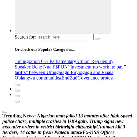
Search for:
Or check our Popular Categories...
-Immigration CG
-Parliamentary Union
-Rep deputy
Speaker
:Uche Nnaji
‘$PUN’ Investment
‘no work no pay’
’
tariffs
” between Umugaragu Enyiogugu and Eziala
Obiangwu communitie
#EndBadGovenance protest
Trending News:
N
i
g
e
r
i
a
n
m
a
n
j
a
i
l
e
d
1
3
m
o
n
t
h
s
a
f
t
e
r
h
i
g
h
-
s
p
e
e
d
p
o
l
i
c
e
c
h
a
s
e
,
m
u
l
t
i
p
l
e
c
r
a
s
h
e
s
i
n
U
K
A
g
a
i
n
,
T
r
u
m
p
s
i
g
n
s
n
e
w
e
x
e
c
u
t
i
v
e
o
r
d
e
r
s
t
o
r
e
s
t
r
i
c
t
b
i
r
t
h
r
i
g
h
t
c
i
t
i
z
e
n
s
h
i
p
G
u
n
m
e
n
k
i
l
l
3
h
e
r
d
e
r
s
,
1
4
c
a
t
t
l
e
i
n
f
r
e
s
h
P
l
a
t
e
a
u
a
t
t
a
c
k
E
x
-
D
S
S
O
f
f
i
c
e
r