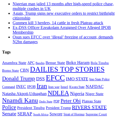
Nigerian man jailed 13 months after high-speed police chase,
multiple crashes in UK
Again, Trump signs new executive orders to restrict birthright
citizenship
Gunmen kill 3 herders, 14 cattle in fresh Plateau attack
Ex-DSS Officer Ezeakolam Arraigned Over Alleged IPOB
Membership
Osun sues EFCC over ‘illegal’ freezing of account, demands
N2bn damages
Tags
Boko Haram
Anambra State
Benue State
APC
Bola Tinubu
Bandits
DAILIES TOP STORIES
CBN
Borno State
EFCC
Donald Trump
DSS
IMO STATE
Imo State Police
Iran
NAFDAC
INEC
IPOB
Iran war
Israel
Command
Kwara State
NDLEA
Nigeria
Natasha Akpoti-Uduaghan
Niger State
Nnamdi Kanu
Peter Obi
Plateau State
PDP
Ondo State
Police
RIVERS STATE
President Tinubu
President Trump
Senate
SERAP
Sowore
Supreme Court
Strait of Hormuz
South Africa