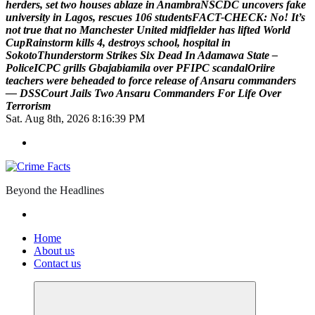
h
e
r
d
e
r
s
,
s
e
t
t
w
o
h
o
u
s
e
s
a
b
l
a
z
e
i
n
A
n
a
m
b
r
a
N
S
C
D
C
u
n
c
o
v
e
r
s
f
a
k
e
u
n
i
v
e
r
s
i
t
y
i
n
L
a
g
o
s
,
r
e
s
c
u
e
s
1
0
6
s
t
u
d
e
n
t
s
F
A
C
T
-
C
H
E
C
K
:
N
o
!
I
t
’
s
n
o
t
t
r
u
e
t
h
a
t
n
o
M
a
n
c
h
e
s
t
e
r
U
n
i
t
e
d
m
i
d
f
i
e
l
d
e
r
h
a
s
l
i
f
t
e
d
W
o
r
l
d
C
u
p
R
a
i
n
s
t
o
r
m
k
i
l
l
s
4
,
d
e
s
t
r
o
y
s
s
c
h
o
o
l
,
h
o
s
p
i
t
a
l
i
n
S
o
k
o
t
o
T
h
u
n
d
e
r
s
t
o
r
m
S
t
r
i
k
e
s
S
i
x
D
e
a
d
I
n
A
d
a
m
a
w
a
S
t
a
t
e
–
P
o
l
i
c
e
I
C
P
C
g
r
i
l
l
s
G
b
a
j
a
b
i
a
m
i
l
a
o
v
e
r
P
F
I
P
C
s
c
a
n
d
a
l
O
r
i
i
r
e
t
e
a
c
h
e
r
s
w
e
r
e
b
e
h
e
a
d
e
d
t
o
f
o
r
c
e
r
e
l
e
a
s
e
o
f
A
n
s
a
r
u
c
o
m
m
a
n
d
e
r
s
—
D
S
S
C
o
u
r
t
J
a
i
l
s
T
w
o
A
n
s
a
r
u
C
o
m
m
a
n
d
e
r
s
F
o
r
L
i
f
e
O
v
e
r
T
e
r
r
o
r
i
s
m
Sat. Aug 8th, 2026
8:16:40 PM
Beyond the Headlines
Home
About us
Contact us