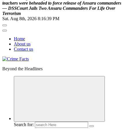
t
e
a
c
h
e
r
s
w
e
r
e
b
e
h
e
a
d
e
d
t
o
f
o
r
c
e
r
e
l
e
a
s
e
o
f
A
n
s
a
r
u
c
o
m
m
a
n
d
e
r
s
—
D
S
S
C
o
u
r
t
J
a
i
l
s
T
w
o
A
n
s
a
r
u
C
o
m
m
a
n
d
e
r
s
F
o
r
L
i
f
e
O
v
e
r
T
e
r
r
o
r
i
s
m
Sat. Aug 8th, 2026
8:16:40 PM
Home
About us
Contact us
Beyond the Headlines
Search for: