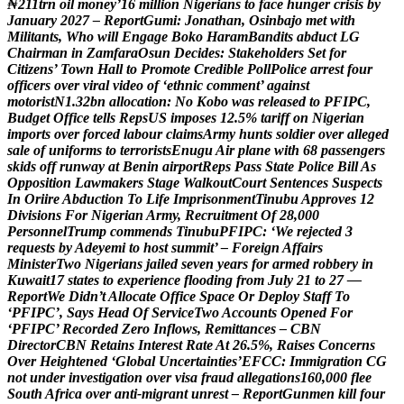
₦
2
1
1
t
r
n
o
i
l
m
o
n
e
y
’
1
6
m
i
l
l
i
o
n
N
i
g
e
r
i
a
n
s
t
o
f
a
c
e
h
u
n
g
e
r
c
r
i
s
i
s
b
y
J
a
n
u
a
r
y
2
0
2
7
–
R
e
p
o
r
t
G
u
m
i
:
J
o
n
a
t
h
a
n
,
O
s
i
n
b
a
j
o
m
e
t
w
i
t
h
M
i
l
i
t
a
n
t
s
,
W
h
o
w
i
l
l
E
n
g
a
g
e
B
o
k
o
H
a
r
a
m
B
a
n
d
i
t
s
a
b
d
u
c
t
L
G
C
h
a
i
r
m
a
n
i
n
Z
a
m
f
a
r
a
O
s
u
n
D
e
c
i
d
e
s
:
S
t
a
k
e
h
o
l
d
e
r
s
S
e
t
f
o
r
C
i
t
i
z
e
n
s
’
T
o
w
n
H
a
l
l
t
o
P
r
o
m
o
t
e
C
r
e
d
i
b
l
e
P
o
l
l
P
o
l
i
c
e
a
r
r
e
s
t
f
o
u
r
o
f
f
i
c
e
r
s
o
v
e
r
v
i
r
a
l
v
i
d
e
o
o
f
‘
e
t
h
n
i
c
c
o
m
m
e
n
t
’
a
g
a
i
n
s
t
m
o
t
o
r
i
s
t
N
1
.
3
2
b
n
a
l
l
o
c
a
t
i
o
n
:
N
o
K
o
b
o
w
a
s
r
e
l
e
a
s
e
d
t
o
P
F
I
P
C
,
B
u
d
g
e
t
O
f
f
i
c
e
t
e
l
l
s
R
e
p
s
U
S
i
m
p
o
s
e
s
1
2
.
5
%
t
a
r
i
f
f
o
n
N
i
g
e
r
i
a
n
i
m
p
o
r
t
s
o
v
e
r
f
o
r
c
e
d
l
a
b
o
u
r
c
l
a
i
m
s
A
r
m
y
h
u
n
t
s
s
o
l
d
i
e
r
o
v
e
r
a
l
l
e
g
e
d
s
a
l
e
o
f
u
n
i
f
o
r
m
s
t
o
t
e
r
r
o
r
i
s
t
s
E
n
u
g
u
A
i
r
p
l
a
n
e
w
i
t
h
6
8
p
a
s
s
e
n
g
e
r
s
s
k
i
d
s
o
f
f
r
u
n
w
a
y
a
t
B
e
n
i
n
a
i
r
p
o
r
t
R
e
p
s
P
a
s
s
S
t
a
t
e
P
o
l
i
c
e
B
i
l
l
A
s
O
p
p
o
s
i
t
i
o
n
L
a
w
m
a
k
e
r
s
S
t
a
g
e
W
a
l
k
o
u
t
C
o
u
r
t
S
e
n
t
e
n
c
e
s
S
u
s
p
e
c
t
s
I
n
O
r
i
i
r
e
A
b
d
u
c
t
i
o
n
T
o
L
i
f
e
I
m
p
r
i
s
o
n
m
e
n
t
T
i
n
u
b
u
A
p
p
r
o
v
e
s
1
2
D
i
v
i
s
i
o
n
s
F
o
r
N
i
g
e
r
i
a
n
A
r
m
y
,
R
e
c
r
u
i
t
m
e
n
t
O
f
2
8
,
0
0
0
P
e
r
s
o
n
n
e
l
T
r
u
m
p
c
o
m
m
e
n
d
s
T
i
n
u
b
u
P
F
I
P
C
:
‘
W
e
r
e
j
e
c
t
e
d
3
r
e
q
u
e
s
t
s
b
y
A
d
e
y
e
m
i
t
o
h
o
s
t
s
u
m
m
i
t
’
–
F
o
r
e
i
g
n
A
f
f
a
i
r
s
M
i
n
i
s
t
e
r
T
w
o
N
i
g
e
r
i
a
n
s
j
a
i
l
e
d
s
e
v
e
n
y
e
a
r
s
f
o
r
a
r
m
e
d
r
o
b
b
e
r
y
i
n
K
u
w
a
i
t
1
7
s
t
a
t
e
s
t
o
e
x
p
e
r
i
e
n
c
e
f
l
o
o
d
i
n
g
f
r
o
m
J
u
l
y
2
1
t
o
2
7
—
R
e
p
o
r
t
W
e
D
i
d
n
’
t
A
l
l
o
c
a
t
e
O
f
f
i
c
e
S
p
a
c
e
O
r
D
e
p
l
o
y
S
t
a
f
f
T
o
‘
P
F
I
P
C
’
,
S
a
y
s
H
e
a
d
O
f
S
e
r
v
i
c
e
T
w
o
A
c
c
o
u
n
t
s
O
p
e
n
e
d
F
o
r
‘
P
F
I
P
C
’
R
e
c
o
r
d
e
d
Z
e
r
o
I
n
f
l
o
w
s
,
R
e
m
i
t
t
a
n
c
e
s
–
C
B
N
D
i
r
e
c
t
o
r
C
B
N
R
e
t
a
i
n
s
I
n
t
e
r
e
s
t
R
a
t
e
A
t
2
6
.
5
%
,
R
a
i
s
e
s
C
o
n
c
e
r
n
s
O
v
e
r
H
e
i
g
h
t
e
n
e
d
‘
G
l
o
b
a
l
U
n
c
e
r
t
a
i
n
t
i
e
s
’
E
F
C
C
:
I
m
m
i
g
r
a
t
i
o
n
C
G
n
o
t
u
n
d
e
r
i
n
v
e
s
t
i
g
a
t
i
o
n
o
v
e
r
v
i
s
a
f
r
a
u
d
a
l
l
e
g
a
t
i
o
n
s
1
6
0
,
0
0
0
f
l
e
e
S
o
u
t
h
A
f
r
i
c
a
o
v
e
r
a
n
t
i
-
m
i
g
r
a
n
t
u
n
r
e
s
t
–
R
e
p
o
r
t
G
u
n
m
e
n
k
i
l
l
f
o
u
r