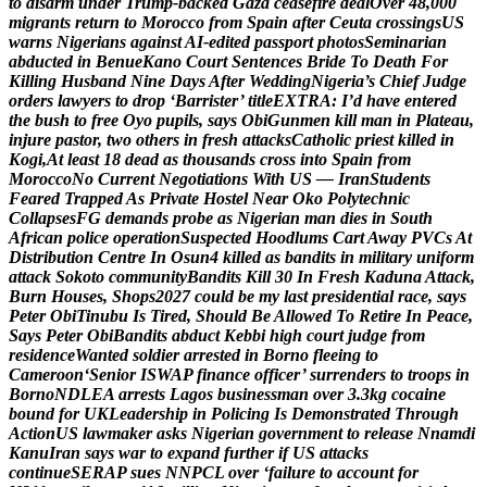
t
o
d
i
s
a
r
m
u
n
d
e
r
T
r
u
m
p
-
b
a
c
k
e
d
G
a
z
a
c
e
a
s
e
f
i
r
e
d
e
a
l
O
v
e
r
4
8
,
0
0
0
m
i
g
r
a
n
t
s
r
e
t
u
r
n
t
o
M
o
r
o
c
c
o
f
r
o
m
S
p
a
i
n
a
f
t
e
r
C
e
u
t
a
c
r
o
s
s
i
n
g
s
U
S
w
a
r
n
s
N
i
g
e
r
i
a
n
s
a
g
a
i
n
s
t
A
I
-
e
d
i
t
e
d
p
a
s
s
p
o
r
t
p
h
o
t
o
s
S
e
m
i
n
a
r
i
a
n
a
b
d
u
c
t
e
d
i
n
B
e
n
u
e
K
a
n
o
C
o
u
r
t
S
e
n
t
e
n
c
e
s
B
r
i
d
e
T
o
D
e
a
t
h
F
o
r
K
i
l
l
i
n
g
H
u
s
b
a
n
d
N
i
n
e
D
a
y
s
A
f
t
e
r
W
e
d
d
i
n
g
N
i
g
e
r
i
a
’
s
C
h
i
e
f
J
u
d
g
e
o
r
d
e
r
s
l
a
w
y
e
r
s
t
o
d
r
o
p
‘
B
a
r
r
i
s
t
e
r
’
t
i
t
l
e
E
X
T
R
A
:
I
’
d
h
a
v
e
e
n
t
e
r
e
d
t
h
e
b
u
s
h
t
o
f
r
e
e
O
y
o
p
u
p
i
l
s
,
s
a
y
s
O
b
i
G
u
n
m
e
n
k
i
l
l
m
a
n
i
n
P
l
a
t
e
a
u
,
i
n
j
u
r
e
p
a
s
t
o
r
,
t
w
o
o
t
h
e
r
s
i
n
f
r
e
s
h
a
t
t
a
c
k
s
C
a
t
h
o
l
i
c
p
r
i
e
s
t
k
i
l
l
e
d
i
n
K
o
g
i
,
A
t
l
e
a
s
t
1
8
d
e
a
d
a
s
t
h
o
u
s
a
n
d
s
c
r
o
s
s
i
n
t
o
S
p
a
i
n
f
r
o
m
M
o
r
o
c
c
o
N
o
C
u
r
r
e
n
t
N
e
g
o
t
i
a
t
i
o
n
s
W
i
t
h
U
S
—
I
r
a
n
S
t
u
d
e
n
t
s
F
e
a
r
e
d
T
r
a
p
p
e
d
A
s
P
r
i
v
a
t
e
H
o
s
t
e
l
N
e
a
r
O
k
o
P
o
l
y
t
e
c
h
n
i
c
C
o
l
l
a
p
s
e
s
F
G
d
e
m
a
n
d
s
p
r
o
b
e
a
s
N
i
g
e
r
i
a
n
m
a
n
d
i
e
s
i
n
S
o
u
t
h
A
f
r
i
c
a
n
p
o
l
i
c
e
o
p
e
r
a
t
i
o
n
S
u
s
p
e
c
t
e
d
H
o
o
d
l
u
m
s
C
a
r
t
A
w
a
y
P
V
C
s
A
t
D
i
s
t
r
i
b
u
t
i
o
n
C
e
n
t
r
e
I
n
O
s
u
n
4
k
i
l
l
e
d
a
s
b
a
n
d
i
t
s
i
n
m
i
l
i
t
a
r
y
u
n
i
f
o
r
m
a
t
t
a
c
k
S
o
k
o
t
o
c
o
m
m
u
n
i
t
y
B
a
n
d
i
t
s
K
i
l
l
3
0
I
n
F
r
e
s
h
K
a
d
u
n
a
A
t
t
a
c
k
,
B
u
r
n
H
o
u
s
e
s
,
S
h
o
p
s
2
0
2
7
c
o
u
l
d
b
e
m
y
l
a
s
t
p
r
e
s
i
d
e
n
t
i
a
l
r
a
c
e
,
s
a
y
s
P
e
t
e
r
O
b
i
T
i
n
u
b
u
I
s
T
i
r
e
d
,
S
h
o
u
l
d
B
e
A
l
l
o
w
e
d
T
o
R
e
t
i
r
e
I
n
P
e
a
c
e
,
S
a
y
s
P
e
t
e
r
O
b
i
B
a
n
d
i
t
s
a
b
d
u
c
t
K
e
b
b
i
h
i
g
h
c
o
u
r
t
j
u
d
g
e
f
r
o
m
r
e
s
i
d
e
n
c
e
W
a
n
t
e
d
s
o
l
d
i
e
r
a
r
r
e
s
t
e
d
i
n
B
o
r
n
o
f
l
e
e
i
n
g
t
o
C
a
m
e
r
o
o
n
‘
S
e
n
i
o
r
I
S
W
A
P
f
i
n
a
n
c
e
o
f
f
i
c
e
r
’
s
u
r
r
e
n
d
e
r
s
t
o
t
r
o
o
p
s
i
n
B
o
r
n
o
N
D
L
E
A
a
r
r
e
s
t
s
L
a
g
o
s
b
u
s
i
n
e
s
s
m
a
n
o
v
e
r
3
.
3
k
g
c
o
c
a
i
n
e
b
o
u
n
d
f
o
r
U
K
L
e
a
d
e
r
s
h
i
p
i
n
P
o
l
i
c
i
n
g
I
s
D
e
m
o
n
s
t
r
a
t
e
d
T
h
r
o
u
g
h
A
c
t
i
o
n
U
S
l
a
w
m
a
k
e
r
a
s
k
s
N
i
g
e
r
i
a
n
g
o
v
e
r
n
m
e
n
t
t
o
r
e
l
e
a
s
e
N
n
a
m
d
i
K
a
n
u
I
r
a
n
s
a
y
s
w
a
r
t
o
e
x
p
a
n
d
f
u
r
t
h
e
r
i
f
U
S
a
t
t
a
c
k
s
c
o
n
t
i
n
u
e
S
E
R
A
P
s
u
e
s
N
N
P
C
L
o
v
e
r
‘
f
a
i
l
u
r
e
t
o
a
c
c
o
u
n
t
f
o
r