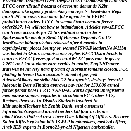
E
z
e
a
k
o
l
a
m
A
r
r
a
i
g
n
e
d
O
v
e
r
A
l
l
e
g
e
d
I
P
O
B
M
e
m
b
e
r
s
h
i
p
O
s
u
n
s
u
e
s
E
F
C
C
o
v
e
r
‘
i
l
l
e
g
a
l
’
f
r
e
e
z
i
n
g
o
f
a
c
c
o
u
n
t
,
d
e
m
a
n
d
s
N
2
b
n
d
a
m
a
g
e
s
F
a
k
e
a
g
e
n
c
y
p
r
o
b
e
:
A
d
e
y
e
m
i
r
e
j
e
c
t
s
c
l
o
s
e
d
-
d
o
o
r
R
e
p
s
q
u
i
z
I
C
P
C
u
n
c
o
v
e
r
s
t
w
o
m
o
r
e
f
a
k
e
a
g
e
n
c
i
e
s
i
n
P
F
I
P
C
p
r
o
b
e
T
i
n
u
b
u
o
r
d
e
r
s
E
F
C
C
t
o
v
a
c
a
t
e
O
s
u
n
a
c
c
o
u
n
t
f
r
e
e
z
e
o
r
d
e
r
2
0
2
7
:
W
e
w
i
l
l
n
o
t
b
o
w
t
o
i
n
t
i
m
i
d
a
t
i
o
n
,
A
d
e
l
e
k
e
v
o
w
s
E
F
C
C
c
a
n
f
r
e
e
z
e
a
c
c
o
u
n
t
s
f
o
r
7
2
h
r
s
w
i
t
h
o
u
t
c
o
u
r
t
o
r
d
e
r
–
S
p
o
k
e
s
m
a
n
R
e
o
p
e
n
i
n
g
S
t
r
a
i
t
O
f
H
o
r
m
u
z
D
e
p
e
n
d
s
O
n
U
S
—
I
r
a
n
K
w
a
r
a
k
i
d
n
a
p
v
i
c
t
i
m
s
r
e
l
e
a
s
e
d
a
f
t
e
r
6
m
o
n
t
h
s
i
n
c
a
p
t
i
v
i
t
y
A
r
m
y
p
l
a
c
e
s
b
o
u
n
t
y
o
n
w
a
n
t
e
d
I
S
W
A
P
l
e
a
d
e
r
s
N
o
₦
1
1
b
n
w
a
s
l
o
o
t
e
d
i
n
O
s
u
n
,
c
o
m
m
i
s
s
i
o
n
e
r
r
e
p
l
i
e
s
E
F
C
C
O
s
u
n
h
e
a
d
s
t
o
c
o
u
r
t
a
s
E
F
C
C
f
r
e
e
z
e
s
g
o
v
t
a
c
c
o
u
n
t
W
A
E
C
p
a
s
s
r
a
t
e
d
r
o
p
s
b
y
2
.
2
6
%
a
s
1
.
2
m
s
t
u
d
e
n
t
s
e
a
r
n
c
r
e
d
i
t
s
i
n
m
a
t
h
s
,
E
n
g
l
i
s
h
T
r
u
m
p
:
I
r
a
n
w
i
l
l
b
e
h
i
t
v
e
r
y
h
a
r
d
i
f
S
t
r
a
i
t
o
f
H
o
r
m
u
z
r
e
m
a
i
n
s
c
l
o
s
e
d
E
F
C
C
p
l
o
t
t
i
n
g
t
o
f
r
e
e
z
e
O
s
u
n
a
c
c
o
u
n
t
s
a
h
e
a
d
o
f
g
o
v
p
o
l
l
–
A
d
e
l
e
k
e
M
i
l
i
t
a
r
y
a
i
r
s
t
r
i
k
e
k
i
l
l
s
’
1
2
i
n
s
u
r
g
e
n
t
s
’
,
d
e
s
t
r
o
y
s
t
e
r
r
o
r
i
s
t
h
i
d
e
o
u
t
i
n
B
o
r
n
o
T
i
n
u
b
u
a
p
p
r
o
v
e
s
p
a
y
r
i
s
e
f
o
r
2
5
0
,
0
0
0
a
r
m
e
d
f
o
r
c
e
s
p
e
r
s
o
n
n
e
l
A
L
E
R
T
:
N
A
F
D
A
C
w
a
r
n
s
a
g
a
i
n
s
t
u
n
r
e
g
i
s
t
e
r
e
d
m
e
n
o
p
a
u
s
e
s
u
p
p
o
r
t
c
a
p
s
u
l
e
s
i
n
c
i
r
c
u
l
a
t
i
o
n
F
G
O
r
d
e
r
s
V
C
s
,
R
e
c
t
o
r
s
,
P
r
o
v
o
s
t
s
T
o
D
i
s
m
i
s
s
S
t
u
d
e
n
t
s
I
n
v
o
l
v
e
d
I
n
K
i
d
n
a
p
p
i
n
g
H
a
c
k
e
r
s
h
i
t
Z
e
n
i
t
h
B
a
n
k
,
s
t
e
a
l
c
u
s
t
o
m
e
r
s
’
i
n
f
o
r
m
a
t
i
o
n
S
u
s
p
e
c
t
e
d
a
r
m
e
d
h
e
r
d
e
r
s
k
i
l
l
f
o
u
r
i
n
B
e
n
u
e
a
t
t
a
c
k
R
i
v
e
r
s
P
o
l
i
c
e
A
r
r
e
s
t
T
h
r
e
e
O
v
e
r
K
i
l
l
i
n
g
O
f
O
f
f
i
c
e
r
s
,
R
e
c
o
v
e
r
S
t
o
l
e
n
R
i
f
l
e
s
E
x
p
l
o
s
i
o
n
k
i
l
l
s
I
S
W
A
P
b
o
m
b
m
a
k
e
r
s
,
m
e
d
i
c
a
l
o
f
f
i
c
e
r
,
A
r
a
b
I
E
D
e
x
p
e
r
t
s
i
n
B
o
r
n
o
2
1
-
y
r
-
o
l
d
N
i
g
e
r
i
a
n
b
a
s
k
e
t
b
a
l
l
e
r
,