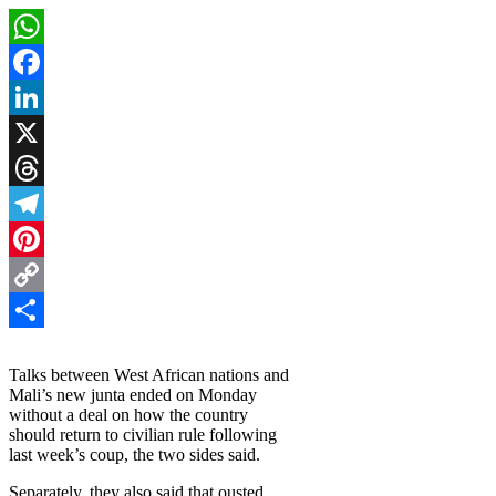
WhatsApp
Facebook
LinkedIn
X
Threads
Telegram
Pinterest
Copy
Link
Share
Talks between West African nations and
Mali’s new junta ended on Monday
without a deal on how the country
should return to civilian rule following
last week’s coup, the two sides said.
Separately, they also said that ousted