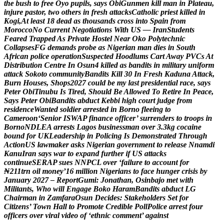
t
h
e
b
u
s
h
t
o
f
r
e
e
O
y
o
p
u
p
i
l
s
,
s
a
y
s
O
b
i
G
u
n
m
e
n
k
i
l
l
m
a
n
i
n
P
l
a
t
e
a
u
,
i
n
j
u
r
e
p
a
s
t
o
r
,
t
w
o
o
t
h
e
r
s
i
n
f
r
e
s
h
a
t
t
a
c
k
s
C
a
t
h
o
l
i
c
p
r
i
e
s
t
k
i
l
l
e
d
i
n
K
o
g
i
,
A
t
l
e
a
s
t
1
8
d
e
a
d
a
s
t
h
o
u
s
a
n
d
s
c
r
o
s
s
i
n
t
o
S
p
a
i
n
f
r
o
m
M
o
r
o
c
c
o
N
o
C
u
r
r
e
n
t
N
e
g
o
t
i
a
t
i
o
n
s
W
i
t
h
U
S
—
I
r
a
n
S
t
u
d
e
n
t
s
F
e
a
r
e
d
T
r
a
p
p
e
d
A
s
P
r
i
v
a
t
e
H
o
s
t
e
l
N
e
a
r
O
k
o
P
o
l
y
t
e
c
h
n
i
c
C
o
l
l
a
p
s
e
s
F
G
d
e
m
a
n
d
s
p
r
o
b
e
a
s
N
i
g
e
r
i
a
n
m
a
n
d
i
e
s
i
n
S
o
u
t
h
A
f
r
i
c
a
n
p
o
l
i
c
e
o
p
e
r
a
t
i
o
n
S
u
s
p
e
c
t
e
d
H
o
o
d
l
u
m
s
C
a
r
t
A
w
a
y
P
V
C
s
A
t
D
i
s
t
r
i
b
u
t
i
o
n
C
e
n
t
r
e
I
n
O
s
u
n
4
k
i
l
l
e
d
a
s
b
a
n
d
i
t
s
i
n
m
i
l
i
t
a
r
y
u
n
i
f
o
r
m
a
t
t
a
c
k
S
o
k
o
t
o
c
o
m
m
u
n
i
t
y
B
a
n
d
i
t
s
K
i
l
l
3
0
I
n
F
r
e
s
h
K
a
d
u
n
a
A
t
t
a
c
k
,
B
u
r
n
H
o
u
s
e
s
,
S
h
o
p
s
2
0
2
7
c
o
u
l
d
b
e
m
y
l
a
s
t
p
r
e
s
i
d
e
n
t
i
a
l
r
a
c
e
,
s
a
y
s
P
e
t
e
r
O
b
i
T
i
n
u
b
u
I
s
T
i
r
e
d
,
S
h
o
u
l
d
B
e
A
l
l
o
w
e
d
T
o
R
e
t
i
r
e
I
n
P
e
a
c
e
,
S
a
y
s
P
e
t
e
r
O
b
i
B
a
n
d
i
t
s
a
b
d
u
c
t
K
e
b
b
i
h
i
g
h
c
o
u
r
t
j
u
d
g
e
f
r
o
m
r
e
s
i
d
e
n
c
e
W
a
n
t
e
d
s
o
l
d
i
e
r
a
r
r
e
s
t
e
d
i
n
B
o
r
n
o
f
l
e
e
i
n
g
t
o
C
a
m
e
r
o
o
n
‘
S
e
n
i
o
r
I
S
W
A
P
f
i
n
a
n
c
e
o
f
f
i
c
e
r
’
s
u
r
r
e
n
d
e
r
s
t
o
t
r
o
o
p
s
i
n
B
o
r
n
o
N
D
L
E
A
a
r
r
e
s
t
s
L
a
g
o
s
b
u
s
i
n
e
s
s
m
a
n
o
v
e
r
3
.
3
k
g
c
o
c
a
i
n
e
b
o
u
n
d
f
o
r
U
K
L
e
a
d
e
r
s
h
i
p
i
n
P
o
l
i
c
i
n
g
I
s
D
e
m
o
n
s
t
r
a
t
e
d
T
h
r
o
u
g
h
A
c
t
i
o
n
U
S
l
a
w
m
a
k
e
r
a
s
k
s
N
i
g
e
r
i
a
n
g
o
v
e
r
n
m
e
n
t
t
o
r
e
l
e
a
s
e
N
n
a
m
d
i
K
a
n
u
I
r
a
n
s
a
y
s
w
a
r
t
o
e
x
p
a
n
d
f
u
r
t
h
e
r
i
f
U
S
a
t
t
a
c
k
s
c
o
n
t
i
n
u
e
S
E
R
A
P
s
u
e
s
N
N
P
C
L
o
v
e
r
‘
f
a
i
l
u
r
e
t
o
a
c
c
o
u
n
t
f
o
r
₦
2
1
1
t
r
n
o
i
l
m
o
n
e
y
’
1
6
m
i
l
l
i
o
n
N
i
g
e
r
i
a
n
s
t
o
f
a
c
e
h
u
n
g
e
r
c
r
i
s
i
s
b
y
J
a
n
u
a
r
y
2
0
2
7
–
R
e
p
o
r
t
G
u
m
i
:
J
o
n
a
t
h
a
n
,
O
s
i
n
b
a
j
o
m
e
t
w
i
t
h
M
i
l
i
t
a
n
t
s
,
W
h
o
w
i
l
l
E
n
g
a
g
e
B
o
k
o
H
a
r
a
m
B
a
n
d
i
t
s
a
b
d
u
c
t
L
G
C
h
a
i
r
m
a
n
i
n
Z
a
m
f
a
r
a
O
s
u
n
D
e
c
i
d
e
s
:
S
t
a
k
e
h
o
l
d
e
r
s
S
e
t
f
o
r
C
i
t
i
z
e
n
s
’
T
o
w
n
H
a
l
l
t
o
P
r
o
m
o
t
e
C
r
e
d
i
b
l
e
P
o
l
l
P
o
l
i
c
e
a
r
r
e
s
t
f
o
u
r
o
f
f
i
c
e
r
s
o
v
e
r
v
i
r
a
l
v
i
d
e
o
o
f
‘
e
t
h
n
i
c
c
o
m
m
e
n
t
’
a
g
a
i
n
s
t