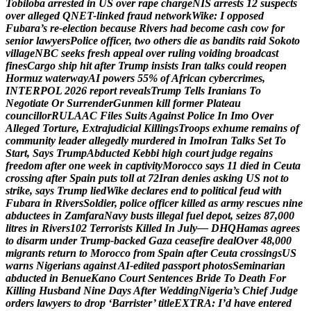
T
o
b
i
l
o
b
a
a
r
r
e
s
t
e
d
i
n
U
S
o
v
e
r
r
a
p
e
c
h
a
r
g
e
N
I
S
a
r
r
e
s
t
s
1
2
s
u
s
p
e
c
t
s
o
v
e
r
a
l
l
e
g
e
d
Q
N
E
T
-
l
i
n
k
e
d
f
r
a
u
d
n
e
t
w
o
r
k
W
i
k
e
:
I
o
p
p
o
s
e
d
F
u
b
a
r
a
’
s
r
e
-
e
l
e
c
t
i
o
n
b
e
c
a
u
s
e
R
i
v
e
r
s
h
a
d
b
e
c
o
m
e
c
a
s
h
c
o
w
f
o
r
s
e
n
i
o
r
l
a
w
y
e
r
s
P
o
l
i
c
e
o
f
f
i
c
e
r
,
t
w
o
o
t
h
e
r
s
d
i
e
a
s
b
a
n
d
i
t
s
r
a
i
d
S
o
k
o
t
o
v
i
l
l
a
g
e
N
B
C
s
e
e
k
s
f
r
e
s
h
a
p
p
e
a
l
o
v
e
r
r
u
l
i
n
g
v
o
i
d
i
n
g
b
r
o
a
d
c
a
s
t
f
i
n
e
s
C
a
r
g
o
s
h
i
p
h
i
t
a
f
t
e
r
T
r
u
m
p
i
n
s
i
s
t
s
I
r
a
n
t
a
l
k
s
c
o
u
l
d
r
e
o
p
e
n
H
o
r
m
u
z
w
a
t
e
r
w
a
y
A
I
p
o
w
e
r
s
5
5
%
o
f
A
f
r
i
c
a
n
c
y
b
e
r
c
r
i
m
e
s
,
I
N
T
E
R
P
O
L
2
0
2
6
r
e
p
o
r
t
r
e
v
e
a
l
s
T
r
u
m
p
T
e
l
l
s
I
r
a
n
i
a
n
s
T
o
N
e
g
o
t
i
a
t
e
O
r
S
u
r
r
e
n
d
e
r
G
u
n
m
e
n
k
i
l
l
f
o
r
m
e
r
P
l
a
t
e
a
u
c
o
u
n
c
i
l
l
o
r
R
U
L
A
A
C
F
i
l
e
s
S
u
i
t
s
A
g
a
i
n
s
t
P
o
l
i
c
e
I
n
I
m
o
O
v
e
r
A
l
l
e
g
e
d
T
o
r
t
u
r
e
,
E
x
t
r
a
j
u
d
i
c
i
a
l
K
i
l
l
i
n
g
s
T
r
o
o
p
s
e
x
h
u
m
e
r
e
m
a
i
n
s
o
f
c
o
m
m
u
n
i
t
y
l
e
a
d
e
r
a
l
l
e
g
e
d
l
y
m
u
r
d
e
r
e
d
i
n
I
m
o
I
r
a
n
T
a
l
k
s
S
e
t
T
o
S
t
a
r
t
,
S
a
y
s
T
r
u
m
p
A
b
d
u
c
t
e
d
K
e
b
b
i
h
i
g
h
c
o
u
r
t
j
u
d
g
e
r
e
g
a
i
n
s
f
r
e
e
d
o
m
a
f
t
e
r
o
n
e
w
e
e
k
i
n
c
a
p
t
i
v
i
t
y
M
o
r
o
c
c
o
s
a
y
s
1
1
d
i
e
d
i
n
C
e
u
t
a
c
r
o
s
s
i
n
g
a
f
t
e
r
S
p
a
i
n
p
u
t
s
t
o
l
l
a
t
7
2
I
r
a
n
d
e
n
i
e
s
a
s
k
i
n
g
U
S
n
o
t
t
o
s
t
r
i
k
e
,
s
a
y
s
T
r
u
m
p
l
i
e
d
W
i
k
e
d
e
c
l
a
r
e
s
e
n
d
t
o
p
o
l
i
t
i
c
a
l
f
e
u
d
w
i
t
h
F
u
b
a
r
a
i
n
R
i
v
e
r
s
S
o
l
d
i
e
r
,
p
o
l
i
c
e
o
f
f
i
c
e
r
k
i
l
l
e
d
a
s
a
r
m
y
r
e
s
c
u
e
s
n
i
n
e
a
b
d
u
c
t
e
e
s
i
n
Z
a
m
f
a
r
a
N
a
v
y
b
u
s
t
s
i
l
l
e
g
a
l
f
u
e
l
d
e
p
o
t
,
s
e
i
z
e
s
8
7
,
0
0
0
l
i
t
r
e
s
i
n
R
i
v
e
r
s
1
0
2
T
e
r
r
o
r
i
s
t
s
K
i
l
l
e
d
I
n
J
u
l
y
—
D
H
Q
H
a
m
a
s
a
g
r
e
e
s
t
o
d
i
s
a
r
m
u
n
d
e
r
T
r
u
m
p
-
b
a
c
k
e
d
G
a
z
a
c
e
a
s
e
f
i
r
e
d
e
a
l
O
v
e
r
4
8
,
0
0
0
m
i
g
r
a
n
t
s
r
e
t
u
r
n
t
o
M
o
r
o
c
c
o
f
r
o
m
S
p
a
i
n
a
f
t
e
r
C
e
u
t
a
c
r
o
s
s
i
n
g
s
U
S
w
a
r
n
s
N
i
g
e
r
i
a
n
s
a
g
a
i
n
s
t
A
I
-
e
d
i
t
e
d
p
a
s
s
p
o
r
t
p
h
o
t
o
s
S
e
m
i
n
a
r
i
a
n
a
b
d
u
c
t
e
d
i
n
B
e
n
u
e
K
a
n
o
C
o
u
r
t
S
e
n
t
e
n
c
e
s
B
r
i
d
e
T
o
D
e
a
t
h
F
o
r
K
i
l
l
i
n
g
H
u
s
b
a
n
d
N
i
n
e
D
a
y
s
A
f
t
e
r
W
e
d
d
i
n
g
N
i
g
e
r
i
a
’
s
C
h
i
e
f
J
u
d
g
e
o
r
d
e
r
s
l
a
w
y
e
r
s
t
o
d
r
o
p
‘
B
a
r
r
i
s
t
e
r
’
t
i
t
l
e
E
X
T
R
A
:
I
’
d
h
a
v
e
e
n
t
e
r
e
d