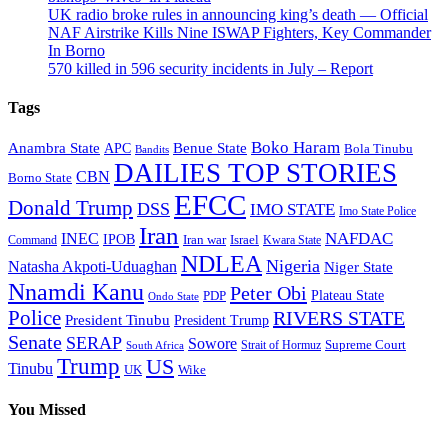
UK radio broke rules in announcing king’s death — Official
NAF Airstrike Kills Nine ISWAP Fighters, Key Commander
In Borno
570 killed in 596 security incidents in July – Report
Tags
Boko Haram
Anambra State
Benue State
APC
Bola Tinubu
Bandits
DAILIES TOP STORIES
CBN
Borno State
EFCC
Donald Trump
DSS
IMO STATE
Imo State Police
Iran
NAFDAC
INEC
IPOB
Iran war
Israel
Command
Kwara State
NDLEA
Nigeria
Natasha Akpoti-Uduaghan
Niger State
Nnamdi Kanu
Peter Obi
Plateau State
PDP
Ondo State
Police
RIVERS STATE
President Tinubu
President Trump
Senate
SERAP
Sowore
Strait of Hormuz
Supreme Court
South Africa
Trump
US
Tinubu
Wike
UK
You Missed