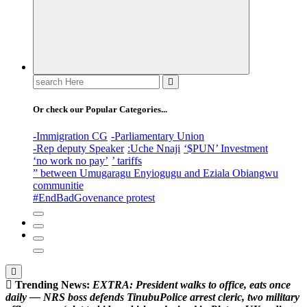
Search
for:
Or check our Popular Categories...
-Immigration CG
-Parliamentary Union
-Rep deputy Speaker
:Uche Nnaji
‘$PUN’ Investment
‘no work no pay’
’ tariffs
” between Umugaragu Enyiogugu and Eziala Obiangwu
communitie
#EndBadGovenance protest
Trending News:
E
X
T
R
A
:
P
r
e
s
i
d
e
n
t
w
a
l
k
s
t
o
o
f
f
i
c
e
,
e
a
t
s
o
n
c
e
d
a
i
l
y
—
N
R
S
b
o
s
s
d
e
f
e
n
d
s
T
i
n
u
b
u
P
o
l
i
c
e
a
r
r
e
s
t
c
l
e
r
i
c
,
t
w
o
m
i
l
i
t
a
r
y