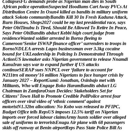
C
o
l
l
a
p
s
e
s
F
G
d
e
m
a
n
d
s
p
r
o
b
e
a
s
N
i
g
e
r
i
a
n
m
a
n
d
i
e
s
i
n
S
o
u
t
h
A
f
r
i
c
a
n
p
o
l
i
c
e
o
p
e
r
a
t
i
o
n
S
u
s
p
e
c
t
e
d
H
o
o
d
l
u
m
s
C
a
r
t
A
w
a
y
P
V
C
s
A
t
D
i
s
t
r
i
b
u
t
i
o
n
C
e
n
t
r
e
I
n
O
s
u
n
4
k
i
l
l
e
d
a
s
b
a
n
d
i
t
s
i
n
m
i
l
i
t
a
r
y
u
n
i
f
o
r
m
a
t
t
a
c
k
S
o
k
o
t
o
c
o
m
m
u
n
i
t
y
B
a
n
d
i
t
s
K
i
l
l
3
0
I
n
F
r
e
s
h
K
a
d
u
n
a
A
t
t
a
c
k
,
B
u
r
n
H
o
u
s
e
s
,
S
h
o
p
s
2
0
2
7
c
o
u
l
d
b
e
m
y
l
a
s
t
p
r
e
s
i
d
e
n
t
i
a
l
r
a
c
e
,
s
a
y
s
P
e
t
e
r
O
b
i
T
i
n
u
b
u
I
s
T
i
r
e
d
,
S
h
o
u
l
d
B
e
A
l
l
o
w
e
d
T
o
R
e
t
i
r
e
I
n
P
e
a
c
e
,
S
a
y
s
P
e
t
e
r
O
b
i
B
a
n
d
i
t
s
a
b
d
u
c
t
K
e
b
b
i
h
i
g
h
c
o
u
r
t
j
u
d
g
e
f
r
o
m
r
e
s
i
d
e
n
c
e
W
a
n
t
e
d
s
o
l
d
i
e
r
a
r
r
e
s
t
e
d
i
n
B
o
r
n
o
f
l
e
e
i
n
g
t
o
C
a
m
e
r
o
o
n
‘
S
e
n
i
o
r
I
S
W
A
P
f
i
n
a
n
c
e
o
f
f
i
c
e
r
’
s
u
r
r
e
n
d
e
r
s
t
o
t
r
o
o
p
s
i
n
B
o
r
n
o
N
D
L
E
A
a
r
r
e
s
t
s
L
a
g
o
s
b
u
s
i
n
e
s
s
m
a
n
o
v
e
r
3
.
3
k
g
c
o
c
a
i
n
e
b
o
u
n
d
f
o
r
U
K
L
e
a
d
e
r
s
h
i
p
i
n
P
o
l
i
c
i
n
g
I
s
D
e
m
o
n
s
t
r
a
t
e
d
T
h
r
o
u
g
h
A
c
t
i
o
n
U
S
l
a
w
m
a
k
e
r
a
s
k
s
N
i
g
e
r
i
a
n
g
o
v
e
r
n
m
e
n
t
t
o
r
e
l
e
a
s
e
N
n
a
m
d
i
K
a
n
u
I
r
a
n
s
a
y
s
w
a
r
t
o
e
x
p
a
n
d
f
u
r
t
h
e
r
i
f
U
S
a
t
t
a
c
k
s
c
o
n
t
i
n
u
e
S
E
R
A
P
s
u
e
s
N
N
P
C
L
o
v
e
r
‘
f
a
i
l
u
r
e
t
o
a
c
c
o
u
n
t
f
o
r
₦
2
1
1
t
r
n
o
i
l
m
o
n
e
y
’
1
6
m
i
l
l
i
o
n
N
i
g
e
r
i
a
n
s
t
o
f
a
c
e
h
u
n
g
e
r
c
r
i
s
i
s
b
y
J
a
n
u
a
r
y
2
0
2
7
–
R
e
p
o
r
t
G
u
m
i
:
J
o
n
a
t
h
a
n
,
O
s
i
n
b
a
j
o
m
e
t
w
i
t
h
M
i
l
i
t
a
n
t
s
,
W
h
o
w
i
l
l
E
n
g
a
g
e
B
o
k
o
H
a
r
a
m
B
a
n
d
i
t
s
a
b
d
u
c
t
L
G
C
h
a
i
r
m
a
n
i
n
Z
a
m
f
a
r
a
O
s
u
n
D
e
c
i
d
e
s
:
S
t
a
k
e
h
o
l
d
e
r
s
S
e
t
f
o
r
C
i
t
i
z
e
n
s
’
T
o
w
n
H
a
l
l
t
o
P
r
o
m
o
t
e
C
r
e
d
i
b
l
e
P
o
l
l
P
o
l
i
c
e
a
r
r
e
s
t
f
o
u
r
o
f
f
i
c
e
r
s
o
v
e
r
v
i
r
a
l
v
i
d
e
o
o
f
‘
e
t
h
n
i
c
c
o
m
m
e
n
t
’
a
g
a
i
n
s
t
m
o
t
o
r
i
s
t
N
1
.
3
2
b
n
a
l
l
o
c
a
t
i
o
n
:
N
o
K
o
b
o
w
a
s
r
e
l
e
a
s
e
d
t
o
P
F
I
P
C
,
B
u
d
g
e
t
O
f
f
i
c
e
t
e
l
l
s
R
e
p
s
U
S
i
m
p
o
s
e
s
1
2
.
5
%
t
a
r
i
f
f
o
n
N
i
g
e
r
i
a
n
i
m
p
o
r
t
s
o
v
e
r
f
o
r
c
e
d
l
a
b
o
u
r
c
l
a
i
m
s
A
r
m
y
h
u
n
t
s
s
o
l
d
i
e
r
o
v
e
r
a
l
l
e
g
e
d
s
a
l
e
o
f
u
n
i
f
o
r
m
s
t
o
t
e
r
r
o
r
i
s
t
s
E
n
u
g
u
A
i
r
p
l
a
n
e
w
i
t
h
6
8
p
a
s
s
e
n
g
e
r
s
s
k
i
d
s
o
f
f
r
u
n
w
a
y
a
t
B
e
n
i
n
a
i
r
p
o
r
t
R
e
p
s
P
a
s
s
S
t
a
t
e
P
o
l
i
c
e
B
i
l
l
A
s