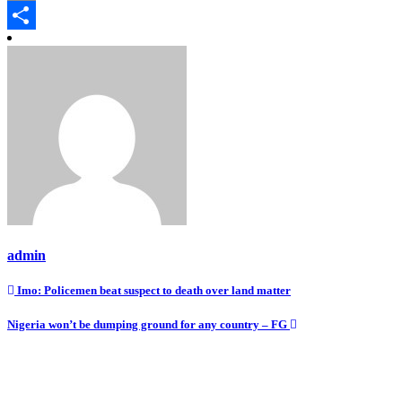
Copy
Link
Share
admin
Post
Imo: Policemen beat suspect to death over land matter
navigation
Nigeria won’t be dumping ground for any country – FG