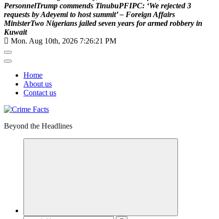
P
e
r
s
o
n
n
e
l
T
r
u
m
p
c
o
m
m
e
n
d
s
T
i
n
u
b
u
P
F
I
P
C
:
‘
W
e
r
e
j
e
c
t
e
d
3
r
e
q
u
e
s
t
s
b
y
A
d
e
y
e
m
i
t
o
h
o
s
t
s
u
m
m
i
t
’
–
F
o
r
e
i
g
n
A
f
f
a
i
r
s
M
i
n
i
s
t
e
r
T
w
o
N
i
g
e
r
i
a
n
s
j
a
i
l
e
d
s
e
v
e
n
y
e
a
r
s
f
o
r
a
r
m
e
d
r
o
b
b
e
r
y
i
n
K
u
w
a
i
t
Mon. Aug 10th, 2026
7:26:22 PM
Home
About us
Contact us
Beyond the Headlines