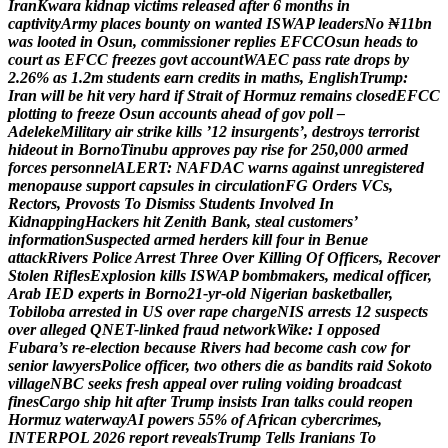
I
r
a
n
K
w
a
r
a
k
i
d
n
a
p
v
i
c
t
i
m
s
r
e
l
e
a
s
e
d
a
f
t
e
r
6
m
o
n
t
h
s
i
n
c
a
p
t
i
v
i
t
y
A
r
m
y
p
l
a
c
e
s
b
o
u
n
t
y
o
n
w
a
n
t
e
d
I
S
W
A
P
l
e
a
d
e
r
s
N
o
₦
1
1
b
n
w
a
s
l
o
o
t
e
d
i
n
O
s
u
n
,
c
o
m
m
i
s
s
i
o
n
e
r
r
e
p
l
i
e
s
E
F
C
C
O
s
u
n
h
e
a
d
s
t
o
c
o
u
r
t
a
s
E
F
C
C
f
r
e
e
z
e
s
g
o
v
t
a
c
c
o
u
n
t
W
A
E
C
p
a
s
s
r
a
t
e
d
r
o
p
s
b
y
2
.
2
6
%
a
s
1
.
2
m
s
t
u
d
e
n
t
s
e
a
r
n
c
r
e
d
i
t
s
i
n
m
a
t
h
s
,
E
n
g
l
i
s
h
T
r
u
m
p
:
I
r
a
n
w
i
l
l
b
e
h
i
t
v
e
r
y
h
a
r
d
i
f
S
t
r
a
i
t
o
f
H
o
r
m
u
z
r
e
m
a
i
n
s
c
l
o
s
e
d
E
F
C
C
p
l
o
t
t
i
n
g
t
o
f
r
e
e
z
e
O
s
u
n
a
c
c
o
u
n
t
s
a
h
e
a
d
o
f
g
o
v
p
o
l
l
–
A
d
e
l
e
k
e
M
i
l
i
t
a
r
y
a
i
r
s
t
r
i
k
e
k
i
l
l
s
’
1
2
i
n
s
u
r
g
e
n
t
s
’
,
d
e
s
t
r
o
y
s
t
e
r
r
o
r
i
s
t
h
i
d
e
o
u
t
i
n
B
o
r
n
o
T
i
n
u
b
u
a
p
p
r
o
v
e
s
p
a
y
r
i
s
e
f
o
r
2
5
0
,
0
0
0
a
r
m
e
d
f
o
r
c
e
s
p
e
r
s
o
n
n
e
l
A
L
E
R
T
:
N
A
F
D
A
C
w
a
r
n
s
a
g
a
i
n
s
t
u
n
r
e
g
i
s
t
e
r
e
d
m
e
n
o
p
a
u
s
e
s
u
p
p
o
r
t
c
a
p
s
u
l
e
s
i
n
c
i
r
c
u
l
a
t
i
o
n
F
G
O
r
d
e
r
s
V
C
s
,
R
e
c
t
o
r
s
,
P
r
o
v
o
s
t
s
T
o
D
i
s
m
i
s
s
S
t
u
d
e
n
t
s
I
n
v
o
l
v
e
d
I
n
K
i
d
n
a
p
p
i
n
g
H
a
c
k
e
r
s
h
i
t
Z
e
n
i
t
h
B
a
n
k
,
s
t
e
a
l
c
u
s
t
o
m
e
r
s
’
i
n
f
o
r
m
a
t
i
o
n
S
u
s
p
e
c
t
e
d
a
r
m
e
d
h
e
r
d
e
r
s
k
i
l
l
f
o
u
r
i
n
B
e
n
u
e
a
t
t
a
c
k
R
i
v
e
r
s
P
o
l
i
c
e
A
r
r
e
s
t
T
h
r
e
e
O
v
e
r
K
i
l
l
i
n
g
O
f
O
f
f
i
c
e
r
s
,
R
e
c
o
v
e
r
S
t
o
l
e
n
R
i
f
l
e
s
E
x
p
l
o
s
i
o
n
k
i
l
l
s
I
S
W
A
P
b
o
m
b
m
a
k
e
r
s
,
m
e
d
i
c
a
l
o
f
f
i
c
e
r
,
A
r
a
b
I
E
D
e
x
p
e
r
t
s
i
n
B
o
r
n
o
2
1
-
y
r
-
o
l
d
N
i
g
e
r
i
a
n
b
a
s
k
e
t
b
a
l
l
e
r
,
T
o
b
i
l
o
b
a
a
r
r
e
s
t
e
d
i
n
U
S
o
v
e
r
r
a
p
e
c
h
a
r
g
e
N
I
S
a
r
r
e
s
t
s
1
2
s
u
s
p
e
c
t
s
o
v
e
r
a
l
l
e
g
e
d
Q
N
E
T
-
l
i
n
k
e
d
f
r
a
u
d
n
e
t
w
o
r
k
W
i
k
e
:
I
o
p
p
o
s
e
d
F
u
b
a
r
a
’
s
r
e
-
e
l
e
c
t
i
o
n
b
e
c
a
u
s
e
R
i
v
e
r
s
h
a
d
b
e
c
o
m
e
c
a
s
h
c
o
w
f
o
r
s
e
n
i
o
r
l
a
w
y
e
r
s
P
o
l
i
c
e
o
f
f
i
c
e
r
,
t
w
o
o
t
h
e
r
s
d
i
e
a
s
b
a
n
d
i
t
s
r
a
i
d
S
o
k
o
t
o
v
i
l
l
a
g
e
N
B
C
s
e
e
k
s
f
r
e
s
h
a
p
p
e
a
l
o
v
e
r
r
u
l
i
n
g
v
o
i
d
i
n
g
b
r
o
a
d
c
a
s
t
f
i
n
e
s
C
a
r
g
o
s
h
i
p
h
i
t
a
f
t
e
r
T
r
u
m
p
i
n
s
i
s
t
s
I
r
a
n
t
a
l
k
s
c
o
u
l
d
r
e
o
p
e
n
H
o
r
m
u
z
w
a
t
e
r
w
a
y
A
I
p
o
w
e
r
s
5
5
%
o
f
A
f
r
i
c
a
n
c
y
b
e
r
c
r
i
m
e
s
,
I
N
T
E
R
P
O
L
2
0
2
6
r
e
p
o
r
t
r
e
v
e
a
l
s
T
r
u
m
p
T
e
l
l
s
I
r
a
n
i
a
n
s
T
o