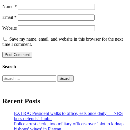
Name
*
Email
*
Website
Save my name, email, and website in this browser for the next
time I comment.
Search
Search
for:
Recent Posts
EXTRA: President walks to office, eats once daily — NRS
boss defends Tinubu
Police arrest cleric, two military officers over ‘plot to kidnap
bishops’ wives’ in Plateau