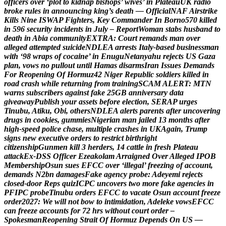
o
f
f
i
c
e
r
s
o
v
e
r
‘
p
l
o
t
t
o
k
i
d
n
a
p
b
i
s
h
o
p
s
’
w
i
v
e
s
’
i
n
P
l
a
t
e
a
u
U
K
r
a
d
i
o
b
r
o
k
e
r
u
l
e
s
i
n
a
n
n
o
u
n
c
i
n
g
k
i
n
g
’
s
d
e
a
t
h
—
O
f
f
i
c
i
a
l
N
A
F
A
i
r
s
t
r
i
k
e
K
i
l
l
s
N
i
n
e
I
S
W
A
P
F
i
g
h
t
e
r
s
,
K
e
y
C
o
m
m
a
n
d
e
r
I
n
B
o
r
n
o
5
7
0
k
i
l
l
e
d
i
n
5
9
6
s
e
c
u
r
i
t
y
i
n
c
i
d
e
n
t
s
i
n
J
u
l
y
–
R
e
p
o
r
t
W
o
m
a
n
s
t
a
b
s
h
u
s
b
a
n
d
t
o
d
e
a
t
h
i
n
A
b
i
a
c
o
m
m
u
n
i
t
y
E
X
T
R
A
:
C
o
u
r
t
r
e
m
a
n
d
s
m
a
n
o
v
e
r
a
l
l
e
g
e
d
a
t
t
e
m
p
t
e
d
s
u
i
c
i
d
e
N
D
L
E
A
a
r
r
e
s
t
s
I
t
a
l
y
-
b
a
s
e
d
b
u
s
i
n
e
s
s
m
a
n
w
i
t
h
‘
9
8
w
r
a
p
s
o
f
c
o
c
a
i
n
e
’
i
n
E
n
u
g
u
N
e
t
a
n
y
a
h
u
r
e
j
e
c
t
s
U
S
G
a
z
a
p
l
a
n
,
v
o
w
s
n
o
p
u
l
l
o
u
t
u
n
t
i
l
H
a
m
a
s
d
i
s
a
r
m
s
I
r
a
n
I
s
s
u
e
s
D
e
m
a
n
d
s
F
o
r
R
e
o
p
e
n
i
n
g
O
f
H
o
r
m
u
z
4
2
N
i
g
e
r
R
e
p
u
b
l
i
c
s
o
l
d
i
e
r
s
k
i
l
l
e
d
i
n
r
o
a
d
c
r
a
s
h
w
h
i
l
e
r
e
t
u
r
n
i
n
g
f
r
o
m
t
r
a
i
n
i
n
g
S
C
A
M
A
L
E
R
T
:
M
T
N
w
a
r
n
s
s
u
b
s
c
r
i
b
e
r
s
a
g
a
i
n
s
t
f
a
k
e
2
5
G
B
a
n
n
i
v
e
r
s
a
r
y
d
a
t
a
g
i
v
e
a
w
a
y
P
u
b
l
i
s
h
y
o
u
r
a
s
s
e
t
s
b
e
f
o
r
e
e
l
e
c
t
i
o
n
,
S
E
R
A
P
u
r
g
e
s
T
i
n
u
b
u
,
A
t
i
k
u
,
O
b
i
,
o
t
h
e
r
s
N
D
L
E
A
a
l
e
r
t
s
p
a
r
e
n
t
s
a
f
t
e
r
u
n
c
o
v
e
r
i
n
g
d
r
u
g
s
i
n
c
o
o
k
i
e
s
,
g
u
m
m
i
e
s
N
i
g
e
r
i
a
n
m
a
n
j
a
i
l
e
d
1
3
m
o
n
t
h
s
a
f
t
e
r
h
i
g
h
-
s
p
e
e
d
p
o
l
i
c
e
c
h
a
s
e
,
m
u
l
t
i
p
l
e
c
r
a
s
h
e
s
i
n
U
K
A
g
a
i
n
,
T
r
u
m
p
s
i
g
n
s
n
e
w
e
x
e
c
u
t
i
v
e
o
r
d
e
r
s
t
o
r
e
s
t
r
i
c
t
b
i
r
t
h
r
i
g
h
t
c
i
t
i
z
e
n
s
h
i
p
G
u
n
m
e
n
k
i
l
l
3
h
e
r
d
e
r
s
,
1
4
c
a
t
t
l
e
i
n
f
r
e
s
h
P
l
a
t
e
a
u
a
t
t
a
c
k
E
x
-
D
S
S
O
f
f
i
c
e
r
E
z
e
a
k
o
l
a
m
A
r
r
a
i
g
n
e
d
O
v
e
r
A
l
l
e
g
e
d
I
P
O
B
M
e
m
b
e
r
s
h
i
p
O
s
u
n
s
u
e
s
E
F
C
C
o
v
e
r
‘
i
l
l
e
g
a
l
’
f
r
e
e
z
i
n
g
o
f
a
c
c
o
u
n
t
,
d
e
m
a
n
d
s
N
2
b
n
d
a
m
a
g
e
s
F
a
k
e
a
g
e
n
c
y
p
r
o
b
e
:
A
d
e
y
e
m
i
r
e
j
e
c
t
s
c
l
o
s
e
d
-
d
o
o
r
R
e
p
s
q
u
i
z
I
C
P
C
u
n
c
o
v
e
r
s
t
w
o
m
o
r
e
f
a
k
e
a
g
e
n
c
i
e
s
i
n
P
F
I
P
C
p
r
o
b
e
T
i
n
u
b
u
o
r
d
e
r
s
E
F
C
C
t
o
v
a
c
a
t
e
O
s
u
n
a
c
c
o
u
n
t
f
r
e
e
z
e
o
r
d
e
r
2
0
2
7
:
W
e
w
i
l
l
n
o
t
b
o
w
t
o
i
n
t
i
m
i
d
a
t
i
o
n
,
A
d
e
l
e
k
e
v
o
w
s
E
F
C
C
c
a
n
f
r
e
e
z
e
a
c
c
o
u
n
t
s
f
o
r
7
2
h
r
s
w
i
t
h
o
u
t
c
o
u
r
t
o
r
d
e
r
–
S
p
o
k
e
s
m
a
n
R
e
o
p
e
n
i
n
g
S
t
r
a
i
t
O
f
H
o
r
m
u
z
D
e
p
e
n
d
s
O
n
U
S
—