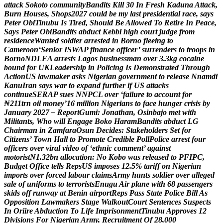
a
t
t
a
c
k
S
o
k
o
t
o
c
o
m
m
u
n
i
t
y
B
a
n
d
i
t
s
K
i
l
l
3
0
I
n
F
r
e
s
h
K
a
d
u
n
a
A
t
t
a
c
k
,
B
u
r
n
H
o
u
s
e
s
,
S
h
o
p
s
2
0
2
7
c
o
u
l
d
b
e
m
y
l
a
s
t
p
r
e
s
i
d
e
n
t
i
a
l
r
a
c
e
,
s
a
y
s
P
e
t
e
r
O
b
i
T
i
n
u
b
u
I
s
T
i
r
e
d
,
S
h
o
u
l
d
B
e
A
l
l
o
w
e
d
T
o
R
e
t
i
r
e
I
n
P
e
a
c
e
,
S
a
y
s
P
e
t
e
r
O
b
i
B
a
n
d
i
t
s
a
b
d
u
c
t
K
e
b
b
i
h
i
g
h
c
o
u
r
t
j
u
d
g
e
f
r
o
m
r
e
s
i
d
e
n
c
e
W
a
n
t
e
d
s
o
l
d
i
e
r
a
r
r
e
s
t
e
d
i
n
B
o
r
n
o
f
l
e
e
i
n
g
t
o
C
a
m
e
r
o
o
n
‘
S
e
n
i
o
r
I
S
W
A
P
f
i
n
a
n
c
e
o
f
f
i
c
e
r
’
s
u
r
r
e
n
d
e
r
s
t
o
t
r
o
o
p
s
i
n
B
o
r
n
o
N
D
L
E
A
a
r
r
e
s
t
s
L
a
g
o
s
b
u
s
i
n
e
s
s
m
a
n
o
v
e
r
3
.
3
k
g
c
o
c
a
i
n
e
b
o
u
n
d
f
o
r
U
K
L
e
a
d
e
r
s
h
i
p
i
n
P
o
l
i
c
i
n
g
I
s
D
e
m
o
n
s
t
r
a
t
e
d
T
h
r
o
u
g
h
A
c
t
i
o
n
U
S
l
a
w
m
a
k
e
r
a
s
k
s
N
i
g
e
r
i
a
n
g
o
v
e
r
n
m
e
n
t
t
o
r
e
l
e
a
s
e
N
n
a
m
d
i
K
a
n
u
I
r
a
n
s
a
y
s
w
a
r
t
o
e
x
p
a
n
d
f
u
r
t
h
e
r
i
f
U
S
a
t
t
a
c
k
s
c
o
n
t
i
n
u
e
S
E
R
A
P
s
u
e
s
N
N
P
C
L
o
v
e
r
‘
f
a
i
l
u
r
e
t
o
a
c
c
o
u
n
t
f
o
r
₦
2
1
1
t
r
n
o
i
l
m
o
n
e
y
’
1
6
m
i
l
l
i
o
n
N
i
g
e
r
i
a
n
s
t
o
f
a
c
e
h
u
n
g
e
r
c
r
i
s
i
s
b
y
J
a
n
u
a
r
y
2
0
2
7
–
R
e
p
o
r
t
G
u
m
i
:
J
o
n
a
t
h
a
n
,
O
s
i
n
b
a
j
o
m
e
t
w
i
t
h
M
i
l
i
t
a
n
t
s
,
W
h
o
w
i
l
l
E
n
g
a
g
e
B
o
k
o
H
a
r
a
m
B
a
n
d
i
t
s
a
b
d
u
c
t
L
G
C
h
a
i
r
m
a
n
i
n
Z
a
m
f
a
r
a
O
s
u
n
D
e
c
i
d
e
s
:
S
t
a
k
e
h
o
l
d
e
r
s
S
e
t
f
o
r
C
i
t
i
z
e
n
s
’
T
o
w
n
H
a
l
l
t
o
P
r
o
m
o
t
e
C
r
e
d
i
b
l
e
P
o
l
l
P
o
l
i
c
e
a
r
r
e
s
t
f
o
u
r
o
f
f
i
c
e
r
s
o
v
e
r
v
i
r
a
l
v
i
d
e
o
o
f
‘
e
t
h
n
i
c
c
o
m
m
e
n
t
’
a
g
a
i
n
s
t
m
o
t
o
r
i
s
t
N
1
.
3
2
b
n
a
l
l
o
c
a
t
i
o
n
:
N
o
K
o
b
o
w
a
s
r
e
l
e
a
s
e
d
t
o
P
F
I
P
C
,
B
u
d
g
e
t
O
f
f
i
c
e
t
e
l
l
s
R
e
p
s
U
S
i
m
p
o
s
e
s
1
2
.
5
%
t
a
r
i
f
f
o
n
N
i
g
e
r
i
a
n
i
m
p
o
r
t
s
o
v
e
r
f
o
r
c
e
d
l
a
b
o
u
r
c
l
a
i
m
s
A
r
m
y
h
u
n
t
s
s
o
l
d
i
e
r
o
v
e
r
a
l
l
e
g
e
d
s
a
l
e
o
f
u
n
i
f
o
r
m
s
t
o
t
e
r
r
o
r
i
s
t
s
E
n
u
g
u
A
i
r
p
l
a
n
e
w
i
t
h
6
8
p
a
s
s
e
n
g
e
r
s
s
k
i
d
s
o
f
f
r
u
n
w
a
y
a
t
B
e
n
i
n
a
i
r
p
o
r
t
R
e
p
s
P
a
s
s
S
t
a
t
e
P
o
l
i
c
e
B
i
l
l
A
s
O
p
p
o
s
i
t
i
o
n
L
a
w
m
a
k
e
r
s
S
t
a
g
e
W
a
l
k
o
u
t
C
o
u
r
t
S
e
n
t
e
n
c
e
s
S
u
s
p
e
c
t
s
I
n
O
r
i
i
r
e
A
b
d
u
c
t
i
o
n
T
o
L
i
f
e
I
m
p
r
i
s
o
n
m
e
n
t
T
i
n
u
b
u
A
p
p
r
o
v
e
s
1
2
D
i
v
i
s
i
o
n
s
F
o
r
N
i
g
e
r
i
a
n
A
r
m
y
,
R
e
c
r
u
i
t
m
e
n
t
O
f
2
8
,
0
0
0