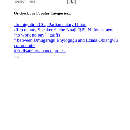
Search
for:
Or check our Popular Categories...
-Immigration CG
-Parliamentary Union
-Rep deputy Speaker
:Uche Nnaji
‘$PUN’ Investment
‘no work no pay’
’ tariffs
” between Umugaragu Enyiogugu and Eziala Obiangwu
communitie
#EndBadGovenance protest