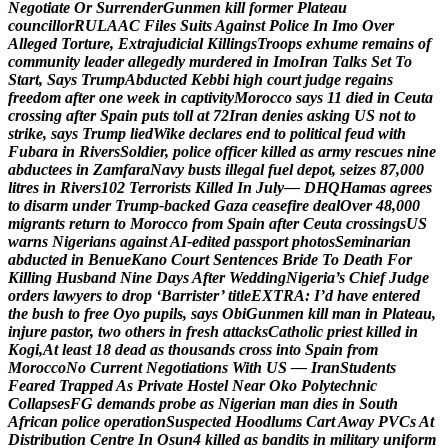
N
e
g
o
t
i
a
t
e
O
r
S
u
r
r
e
n
d
e
r
G
u
n
m
e
n
k
i
l
l
f
o
r
m
e
r
P
l
a
t
e
a
u
c
o
u
n
c
i
l
l
o
r
R
U
L
A
A
C
F
i
l
e
s
S
u
i
t
s
A
g
a
i
n
s
t
P
o
l
i
c
e
I
n
I
m
o
O
v
e
r
A
l
l
e
g
e
d
T
o
r
t
u
r
e
,
E
x
t
r
a
j
u
d
i
c
i
a
l
K
i
l
l
i
n
g
s
T
r
o
o
p
s
e
x
h
u
m
e
r
e
m
a
i
n
s
o
f
c
o
m
m
u
n
i
t
y
l
e
a
d
e
r
a
l
l
e
g
e
d
l
y
m
u
r
d
e
r
e
d
i
n
I
m
o
I
r
a
n
T
a
l
k
s
S
e
t
T
o
S
t
a
r
t
,
S
a
y
s
T
r
u
m
p
A
b
d
u
c
t
e
d
K
e
b
b
i
h
i
g
h
c
o
u
r
t
j
u
d
g
e
r
e
g
a
i
n
s
f
r
e
e
d
o
m
a
f
t
e
r
o
n
e
w
e
e
k
i
n
c
a
p
t
i
v
i
t
y
M
o
r
o
c
c
o
s
a
y
s
1
1
d
i
e
d
i
n
C
e
u
t
a
c
r
o
s
s
i
n
g
a
f
t
e
r
S
p
a
i
n
p
u
t
s
t
o
l
l
a
t
7
2
I
r
a
n
d
e
n
i
e
s
a
s
k
i
n
g
U
S
n
o
t
t
o
s
t
r
i
k
e
,
s
a
y
s
T
r
u
m
p
l
i
e
d
W
i
k
e
d
e
c
l
a
r
e
s
e
n
d
t
o
p
o
l
i
t
i
c
a
l
f
e
u
d
w
i
t
h
F
u
b
a
r
a
i
n
R
i
v
e
r
s
S
o
l
d
i
e
r
,
p
o
l
i
c
e
o
f
f
i
c
e
r
k
i
l
l
e
d
a
s
a
r
m
y
r
e
s
c
u
e
s
n
i
n
e
a
b
d
u
c
t
e
e
s
i
n
Z
a
m
f
a
r
a
N
a
v
y
b
u
s
t
s
i
l
l
e
g
a
l
f
u
e
l
d
e
p
o
t
,
s
e
i
z
e
s
8
7
,
0
0
0
l
i
t
r
e
s
i
n
R
i
v
e
r
s
1
0
2
T
e
r
r
o
r
i
s
t
s
K
i
l
l
e
d
I
n
J
u
l
y
—
D
H
Q
H
a
m
a
s
a
g
r
e
e
s
t
o
d
i
s
a
r
m
u
n
d
e
r
T
r
u
m
p
-
b
a
c
k
e
d
G
a
z
a
c
e
a
s
e
f
i
r
e
d
e
a
l
O
v
e
r
4
8
,
0
0
0
m
i
g
r
a
n
t
s
r
e
t
u
r
n
t
o
M
o
r
o
c
c
o
f
r
o
m
S
p
a
i
n
a
f
t
e
r
C
e
u
t
a
c
r
o
s
s
i
n
g
s
U
S
w
a
r
n
s
N
i
g
e
r
i
a
n
s
a
g
a
i
n
s
t
A
I
-
e
d
i
t
e
d
p
a
s
s
p
o
r
t
p
h
o
t
o
s
S
e
m
i
n
a
r
i
a
n
a
b
d
u
c
t
e
d
i
n
B
e
n
u
e
K
a
n
o
C
o
u
r
t
S
e
n
t
e
n
c
e
s
B
r
i
d
e
T
o
D
e
a
t
h
F
o
r
K
i
l
l
i
n
g
H
u
s
b
a
n
d
N
i
n
e
D
a
y
s
A
f
t
e
r
W
e
d
d
i
n
g
N
i
g
e
r
i
a
’
s
C
h
i
e
f
J
u
d
g
e
o
r
d
e
r
s
l
a
w
y
e
r
s
t
o
d
r
o
p
‘
B
a
r
r
i
s
t
e
r
’
t
i
t
l
e
E
X
T
R
A
:
I
’
d
h
a
v
e
e
n
t
e
r
e
d
t
h
e
b
u
s
h
t
o
f
r
e
e
O
y
o
p
u
p
i
l
s
,
s
a
y
s
O
b
i
G
u
n
m
e
n
k
i
l
l
m
a
n
i
n
P
l
a
t
e
a
u
,
i
n
j
u
r
e
p
a
s
t
o
r
,
t
w
o
o
t
h
e
r
s
i
n
f
r
e
s
h
a
t
t
a
c
k
s
C
a
t
h
o
l
i
c
p
r
i
e
s
t
k
i
l
l
e
d
i
n
K
o
g
i
,
A
t
l
e
a
s
t
1
8
d
e
a
d
a
s
t
h
o
u
s
a
n
d
s
c
r
o
s
s
i
n
t
o
S
p
a
i
n
f
r
o
m
M
o
r
o
c
c
o
N
o
C
u
r
r
e
n
t
N
e
g
o
t
i
a
t
i
o
n
s
W
i
t
h
U
S
—
I
r
a
n
S
t
u
d
e
n
t
s
F
e
a
r
e
d
T
r
a
p
p
e
d
A
s
P
r
i
v
a
t
e
H
o
s
t
e
l
N
e
a
r
O
k
o
P
o
l
y
t
e
c
h
n
i
c
C
o
l
l
a
p
s
e
s
F
G
d
e
m
a
n
d
s
p
r
o
b
e
a
s
N
i
g
e
r
i
a
n
m
a
n
d
i
e
s
i
n
S
o
u
t
h
A
f
r
i
c
a
n
p
o
l
i
c
e
o
p
e
r
a
t
i
o
n
S
u
s
p
e
c
t
e
d
H
o
o
d
l
u
m
s
C
a
r
t
A
w
a
y
P
V
C
s
A
t
D
i
s
t
r
i
b
u
t
i
o
n
C
e
n
t
r
e
I
n
O
s
u
n
4
k
i
l
l
e
d
a
s
b
a
n
d
i
t
s
i
n
m
i
l
i
t
a
r
y
u
n
i
f
o
r
m