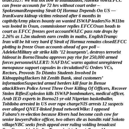
o
r
d
e
r
2
0
2
7
:
W
e
w
i
l
l
n
o
t
b
o
w
t
o
i
n
t
i
m
i
d
a
t
i
o
n
,
A
d
e
l
e
k
e
v
o
w
s
E
F
C
C
c
a
n
f
r
e
e
z
e
a
c
c
o
u
n
t
s
f
o
r
7
2
h
r
s
w
i
t
h
o
u
t
c
o
u
r
t
o
r
d
e
r
–
S
p
o
k
e
s
m
a
n
R
e
o
p
e
n
i
n
g
S
t
r
a
i
t
O
f
H
o
r
m
u
z
D
e
p
e
n
d
s
O
n
U
S
—
I
r
a
n
K
w
a
r
a
k
i
d
n
a
p
v
i
c
t
i
m
s
r
e
l
e
a
s
e
d
a
f
t
e
r
6
m
o
n
t
h
s
i
n
c
a
p
t
i
v
i
t
y
A
r
m
y
p
l
a
c
e
s
b
o
u
n
t
y
o
n
w
a
n
t
e
d
I
S
W
A
P
l
e
a
d
e
r
s
N
o
₦
1
1
b
n
w
a
s
l
o
o
t
e
d
i
n
O
s
u
n
,
c
o
m
m
i
s
s
i
o
n
e
r
r
e
p
l
i
e
s
E
F
C
C
O
s
u
n
h
e
a
d
s
t
o
c
o
u
r
t
a
s
E
F
C
C
f
r
e
e
z
e
s
g
o
v
t
a
c
c
o
u
n
t
W
A
E
C
p
a
s
s
r
a
t
e
d
r
o
p
s
b
y
2
.
2
6
%
a
s
1
.
2
m
s
t
u
d
e
n
t
s
e
a
r
n
c
r
e
d
i
t
s
i
n
m
a
t
h
s
,
E
n
g
l
i
s
h
T
r
u
m
p
:
I
r
a
n
w
i
l
l
b
e
h
i
t
v
e
r
y
h
a
r
d
i
f
S
t
r
a
i
t
o
f
H
o
r
m
u
z
r
e
m
a
i
n
s
c
l
o
s
e
d
E
F
C
C
p
l
o
t
t
i
n
g
t
o
f
r
e
e
z
e
O
s
u
n
a
c
c
o
u
n
t
s
a
h
e
a
d
o
f
g
o
v
p
o
l
l
–
A
d
e
l
e
k
e
M
i
l
i
t
a
r
y
a
i
r
s
t
r
i
k
e
k
i
l
l
s
’
1
2
i
n
s
u
r
g
e
n
t
s
’
,
d
e
s
t
r
o
y
s
t
e
r
r
o
r
i
s
t
h
i
d
e
o
u
t
i
n
B
o
r
n
o
T
i
n
u
b
u
a
p
p
r
o
v
e
s
p
a
y
r
i
s
e
f
o
r
2
5
0
,
0
0
0
a
r
m
e
d
f
o
r
c
e
s
p
e
r
s
o
n
n
e
l
A
L
E
R
T
:
N
A
F
D
A
C
w
a
r
n
s
a
g
a
i
n
s
t
u
n
r
e
g
i
s
t
e
r
e
d
m
e
n
o
p
a
u
s
e
s
u
p
p
o
r
t
c
a
p
s
u
l
e
s
i
n
c
i
r
c
u
l
a
t
i
o
n
F
G
O
r
d
e
r
s
V
C
s
,
R
e
c
t
o
r
s
,
P
r
o
v
o
s
t
s
T
o
D
i
s
m
i
s
s
S
t
u
d
e
n
t
s
I
n
v
o
l
v
e
d
I
n
K
i
d
n
a
p
p
i
n
g
H
a
c
k
e
r
s
h
i
t
Z
e
n
i
t
h
B
a
n
k
,
s
t
e
a
l
c
u
s
t
o
m
e
r
s
’
i
n
f
o
r
m
a
t
i
o
n
S
u
s
p
e
c
t
e
d
a
r
m
e
d
h
e
r
d
e
r
s
k
i
l
l
f
o
u
r
i
n
B
e
n
u
e
a
t
t
a
c
k
R
i
v
e
r
s
P
o
l
i
c
e
A
r
r
e
s
t
T
h
r
e
e
O
v
e
r
K
i
l
l
i
n
g
O
f
O
f
f
i
c
e
r
s
,
R
e
c
o
v
e
r
S
t
o
l
e
n
R
i
f
l
e
s
E
x
p
l
o
s
i
o
n
k
i
l
l
s
I
S
W
A
P
b
o
m
b
m
a
k
e
r
s
,
m
e
d
i
c
a
l
o
f
f
i
c
e
r
,
A
r
a
b
I
E
D
e
x
p
e
r
t
s
i
n
B
o
r
n
o
2
1
-
y
r
-
o
l
d
N
i
g
e
r
i
a
n
b
a
s
k
e
t
b
a
l
l
e
r
,
T
o
b
i
l
o
b
a
a
r
r
e
s
t
e
d
i
n
U
S
o
v
e
r
r
a
p
e
c
h
a
r
g
e
N
I
S
a
r
r
e
s
t
s
1
2
s
u
s
p
e
c
t
s
o
v
e
r
a
l
l
e
g
e
d
Q
N
E
T
-
l
i
n
k
e
d
f
r
a
u
d
n
e
t
w
o
r
k
W
i
k
e
:
I
o
p
p
o
s
e
d
F
u
b
a
r
a
’
s
r
e
-
e
l
e
c
t
i
o
n
b
e
c
a
u
s
e
R
i
v
e
r
s
h
a
d
b
e
c
o
m
e
c
a
s
h
c
o
w
f
o
r
s
e
n
i
o
r
l
a
w
y
e
r
s
P
o
l
i
c
e
o
f
f
i
c
e
r
,
t
w
o
o
t
h
e
r
s
d
i
e
a
s
b
a
n
d
i
t
s
r
a
i
d
S
o
k
o
t
o
v
i
l
l
a
g
e
N
B
C
s
e
e
k
s
f
r
e
s
h
a
p
p
e
a
l
o
v
e
r
r
u
l
i
n
g
v
o
i
d
i
n
g
b
r
o
a
d
c
a
s
t