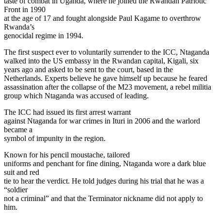
taste of combat in Uganda, where he joined the Rwandan Patriotic
Front in 1990
at the age of 17 and fought alongside Paul Kagame to overthrow
Rwanda’s
genocidal regime in 1994.
The first suspect ever to voluntarily surrender to the ICC, Ntaganda
walked into the US embassy in the Rwandan capital, Kigali, six
years ago and asked to be sent to the court, based in the
Netherlands. Experts believe he gave himself up because he feared
assassination after the collapse of the M23 movement, a rebel militia
group which Ntaganda was accused of leading.
The ICC had issued its first arrest warrant
against Ntaganda for war crimes in Ituri in 2006 and the warlord
became a
symbol of impunity in the region.
Known for his pencil moustache, tailored
uniforms and penchant for fine dining, Ntaganda wore a dark blue
suit and red
tie to hear the verdict. He told judges during his trial that he was a
“soldier
not a criminal” and that the Terminator nickname did not apply to
him.