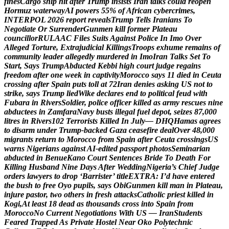
f
i
n
e
s
C
a
r
g
o
s
h
i
p
h
i
t
a
f
t
e
r
T
r
u
m
p
i
n
s
i
s
t
s
I
r
a
n
t
a
l
k
s
c
o
u
l
d
r
e
o
p
e
n
H
o
r
m
u
z
w
a
t
e
r
w
a
y
A
I
p
o
w
e
r
s
5
5
%
o
f
A
f
r
i
c
a
n
c
y
b
e
r
c
r
i
m
e
s
,
I
N
T
E
R
P
O
L
2
0
2
6
r
e
p
o
r
t
r
e
v
e
a
l
s
T
r
u
m
p
T
e
l
l
s
I
r
a
n
i
a
n
s
T
o
N
e
g
o
t
i
a
t
e
O
r
S
u
r
r
e
n
d
e
r
G
u
n
m
e
n
k
i
l
l
f
o
r
m
e
r
P
l
a
t
e
a
u
c
o
u
n
c
i
l
l
o
r
R
U
L
A
A
C
F
i
l
e
s
S
u
i
t
s
A
g
a
i
n
s
t
P
o
l
i
c
e
I
n
I
m
o
O
v
e
r
A
l
l
e
g
e
d
T
o
r
t
u
r
e
,
E
x
t
r
a
j
u
d
i
c
i
a
l
K
i
l
l
i
n
g
s
T
r
o
o
p
s
e
x
h
u
m
e
r
e
m
a
i
n
s
o
f
c
o
m
m
u
n
i
t
y
l
e
a
d
e
r
a
l
l
e
g
e
d
l
y
m
u
r
d
e
r
e
d
i
n
I
m
o
I
r
a
n
T
a
l
k
s
S
e
t
T
o
S
t
a
r
t
,
S
a
y
s
T
r
u
m
p
A
b
d
u
c
t
e
d
K
e
b
b
i
h
i
g
h
c
o
u
r
t
j
u
d
g
e
r
e
g
a
i
n
s
f
r
e
e
d
o
m
a
f
t
e
r
o
n
e
w
e
e
k
i
n
c
a
p
t
i
v
i
t
y
M
o
r
o
c
c
o
s
a
y
s
1
1
d
i
e
d
i
n
C
e
u
t
a
c
r
o
s
s
i
n
g
a
f
t
e
r
S
p
a
i
n
p
u
t
s
t
o
l
l
a
t
7
2
I
r
a
n
d
e
n
i
e
s
a
s
k
i
n
g
U
S
n
o
t
t
o
s
t
r
i
k
e
,
s
a
y
s
T
r
u
m
p
l
i
e
d
W
i
k
e
d
e
c
l
a
r
e
s
e
n
d
t
o
p
o
l
i
t
i
c
a
l
f
e
u
d
w
i
t
h
F
u
b
a
r
a
i
n
R
i
v
e
r
s
S
o
l
d
i
e
r
,
p
o
l
i
c
e
o
f
f
i
c
e
r
k
i
l
l
e
d
a
s
a
r
m
y
r
e
s
c
u
e
s
n
i
n
e
a
b
d
u
c
t
e
e
s
i
n
Z
a
m
f
a
r
a
N
a
v
y
b
u
s
t
s
i
l
l
e
g
a
l
f
u
e
l
d
e
p
o
t
,
s
e
i
z
e
s
8
7
,
0
0
0
l
i
t
r
e
s
i
n
R
i
v
e
r
s
1
0
2
T
e
r
r
o
r
i
s
t
s
K
i
l
l
e
d
I
n
J
u
l
y
—
D
H
Q
H
a
m
a
s
a
g
r
e
e
s
t
o
d
i
s
a
r
m
u
n
d
e
r
T
r
u
m
p
-
b
a
c
k
e
d
G
a
z
a
c
e
a
s
e
f
i
r
e
d
e
a
l
O
v
e
r
4
8
,
0
0
0
m
i
g
r
a
n
t
s
r
e
t
u
r
n
t
o
M
o
r
o
c
c
o
f
r
o
m
S
p
a
i
n
a
f
t
e
r
C
e
u
t
a
c
r
o
s
s
i
n
g
s
U
S
w
a
r
n
s
N
i
g
e
r
i
a
n
s
a
g
a
i
n
s
t
A
I
-
e
d
i
t
e
d
p
a
s
s
p
o
r
t
p
h
o
t
o
s
S
e
m
i
n
a
r
i
a
n
a
b
d
u
c
t
e
d
i
n
B
e
n
u
e
K
a
n
o
C
o
u
r
t
S
e
n
t
e
n
c
e
s
B
r
i
d
e
T
o
D
e
a
t
h
F
o
r
K
i
l
l
i
n
g
H
u
s
b
a
n
d
N
i
n
e
D
a
y
s
A
f
t
e
r
W
e
d
d
i
n
g
N
i
g
e
r
i
a
’
s
C
h
i
e
f
J
u
d
g
e
o
r
d
e
r
s
l
a
w
y
e
r
s
t
o
d
r
o
p
‘
B
a
r
r
i
s
t
e
r
’
t
i
t
l
e
E
X
T
R
A
:
I
’
d
h
a
v
e
e
n
t
e
r
e
d
t
h
e
b
u
s
h
t
o
f
r
e
e
O
y
o
p
u
p
i
l
s
,
s
a
y
s
O
b
i
G
u
n
m
e
n
k
i
l
l
m
a
n
i
n
P
l
a
t
e
a
u
,
i
n
j
u
r
e
p
a
s
t
o
r
,
t
w
o
o
t
h
e
r
s
i
n
f
r
e
s
h
a
t
t
a
c
k
s
C
a
t
h
o
l
i
c
p
r
i
e
s
t
k
i
l
l
e
d
i
n
K
o
g
i
,
A
t
l
e
a
s
t
1
8
d
e
a
d
a
s
t
h
o
u
s
a
n
d
s
c
r
o
s
s
i
n
t
o
S
p
a
i
n
f
r
o
m
M
o
r
o
c
c
o
N
o
C
u
r
r
e
n
t
N
e
g
o
t
i
a
t
i
o
n
s
W
i
t
h
U
S
—
I
r
a
n
S
t
u
d
e
n
t
s
F
e
a
r
e
d
T
r
a
p
p
e
d
A
s
P
r
i
v
a
t
e
H
o
s
t
e
l
N
e
a
r
O
k
o
P
o
l
y
t
e
c
h
n
i
c