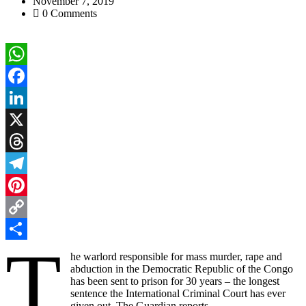
November 7, 2019
0 Comments
WhatsApp
Facebook
LinkedIn
X
Threads
Telegram
Pinterest
Copy
T
Link
Share
he warlord responsible for mass murder, rape and
abduction in the Democratic Republic of the Congo
has been sent to prison for 30 years – the longest
sentence the International Criminal Court has ever
given out, The Guardian reports.