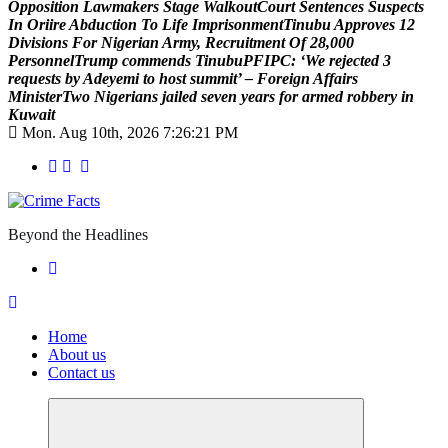
O
p
p
o
s
i
t
i
o
n
L
a
w
m
a
k
e
r
s
S
t
a
g
e
W
a
l
k
o
u
t
C
o
u
r
t
S
e
n
t
e
n
c
e
s
S
u
s
p
e
c
t
s
I
n
O
r
i
i
r
e
A
b
d
u
c
t
i
o
n
T
o
L
i
f
e
I
m
p
r
i
s
o
n
m
e
n
t
T
i
n
u
b
u
A
p
p
r
o
v
e
s
1
2
D
i
v
i
s
i
o
n
s
F
o
r
N
i
g
e
r
i
a
n
A
r
m
y
,
R
e
c
r
u
i
t
m
e
n
t
O
f
2
8
,
0
0
0
P
e
r
s
o
n
n
e
l
T
r
u
m
p
c
o
m
m
e
n
d
s
T
i
n
u
b
u
P
F
I
P
C
:
‘
W
e
r
e
j
e
c
t
e
d
3
r
e
q
u
e
s
t
s
b
y
A
d
e
y
e
m
i
t
o
h
o
s
t
s
u
m
m
i
t
’
–
F
o
r
e
i
g
n
A
f
f
a
i
r
s
M
i
n
i
s
t
e
r
T
w
o
N
i
g
e
r
i
a
n
s
j
a
i
l
e
d
s
e
v
e
n
y
e
a
r
s
f
o
r
a
r
m
e
d
r
o
b
b
e
r
y
i
n
K
u
w
a
i
t
Mon. Aug 10th, 2026
7:26:22 PM
Beyond the Headlines
Home
About us
Contact us