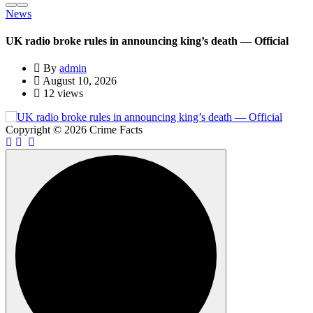
News
UK radio broke rules in announcing king’s death — Official
N
By
admin
August 10, 2026
12 views
Copyright © 2026 Crime Facts