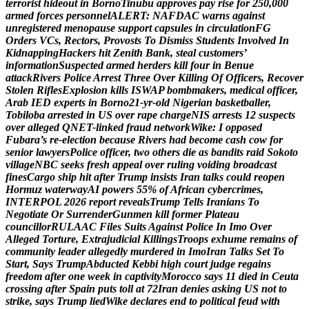
t
e
r
r
o
r
i
s
t
h
i
d
e
o
u
t
i
n
B
o
r
n
o
T
i
n
u
b
u
a
p
p
r
o
v
e
s
p
a
y
r
i
s
e
f
o
r
2
5
0
,
0
0
0
a
r
m
e
d
f
o
r
c
e
s
p
e
r
s
o
n
n
e
l
A
L
E
R
T
:
N
A
F
D
A
C
w
a
r
n
s
a
g
a
i
n
s
t
u
n
r
e
g
i
s
t
e
r
e
d
m
e
n
o
p
a
u
s
e
s
u
p
p
o
r
t
c
a
p
s
u
l
e
s
i
n
c
i
r
c
u
l
a
t
i
o
n
F
G
O
r
d
e
r
s
V
C
s
,
R
e
c
t
o
r
s
,
P
r
o
v
o
s
t
s
T
o
D
i
s
m
i
s
s
S
t
u
d
e
n
t
s
I
n
v
o
l
v
e
d
I
n
K
i
d
n
a
p
p
i
n
g
H
a
c
k
e
r
s
h
i
t
Z
e
n
i
t
h
B
a
n
k
,
s
t
e
a
l
c
u
s
t
o
m
e
r
s
’
i
n
f
o
r
m
a
t
i
o
n
S
u
s
p
e
c
t
e
d
a
r
m
e
d
h
e
r
d
e
r
s
k
i
l
l
f
o
u
r
i
n
B
e
n
u
e
a
t
t
a
c
k
R
i
v
e
r
s
P
o
l
i
c
e
A
r
r
e
s
t
T
h
r
e
e
O
v
e
r
K
i
l
l
i
n
g
O
f
O
f
f
i
c
e
r
s
,
R
e
c
o
v
e
r
S
t
o
l
e
n
R
i
f
l
e
s
E
x
p
l
o
s
i
o
n
k
i
l
l
s
I
S
W
A
P
b
o
m
b
m
a
k
e
r
s
,
m
e
d
i
c
a
l
o
f
f
i
c
e
r
,
A
r
a
b
I
E
D
e
x
p
e
r
t
s
i
n
B
o
r
n
o
2
1
-
y
r
-
o
l
d
N
i
g
e
r
i
a
n
b
a
s
k
e
t
b
a
l
l
e
r
,
T
o
b
i
l
o
b
a
a
r
r
e
s
t
e
d
i
n
U
S
o
v
e
r
r
a
p
e
c
h
a
r
g
e
N
I
S
a
r
r
e
s
t
s
1
2
s
u
s
p
e
c
t
s
o
v
e
r
a
l
l
e
g
e
d
Q
N
E
T
-
l
i
n
k
e
d
f
r
a
u
d
n
e
t
w
o
r
k
W
i
k
e
:
I
o
p
p
o
s
e
d
F
u
b
a
r
a
’
s
r
e
-
e
l
e
c
t
i
o
n
b
e
c
a
u
s
e
R
i
v
e
r
s
h
a
d
b
e
c
o
m
e
c
a
s
h
c
o
w
f
o
r
s
e
n
i
o
r
l
a
w
y
e
r
s
P
o
l
i
c
e
o
f
f
i
c
e
r
,
t
w
o
o
t
h
e
r
s
d
i
e
a
s
b
a
n
d
i
t
s
r
a
i
d
S
o
k
o
t
o
v
i
l
l
a
g
e
N
B
C
s
e
e
k
s
f
r
e
s
h
a
p
p
e
a
l
o
v
e
r
r
u
l
i
n
g
v
o
i
d
i
n
g
b
r
o
a
d
c
a
s
t
f
i
n
e
s
C
a
r
g
o
s
h
i
p
h
i
t
a
f
t
e
r
T
r
u
m
p
i
n
s
i
s
t
s
I
r
a
n
t
a
l
k
s
c
o
u
l
d
r
e
o
p
e
n
H
o
r
m
u
z
w
a
t
e
r
w
a
y
A
I
p
o
w
e
r
s
5
5
%
o
f
A
f
r
i
c
a
n
c
y
b
e
r
c
r
i
m
e
s
,
I
N
T
E
R
P
O
L
2
0
2
6
r
e
p
o
r
t
r
e
v
e
a
l
s
T
r
u
m
p
T
e
l
l
s
I
r
a
n
i
a
n
s
T
o
N
e
g
o
t
i
a
t
e
O
r
S
u
r
r
e
n
d
e
r
G
u
n
m
e
n
k
i
l
l
f
o
r
m
e
r
P
l
a
t
e
a
u
c
o
u
n
c
i
l
l
o
r
R
U
L
A
A
C
F
i
l
e
s
S
u
i
t
s
A
g
a
i
n
s
t
P
o
l
i
c
e
I
n
I
m
o
O
v
e
r
A
l
l
e
g
e
d
T
o
r
t
u
r
e
,
E
x
t
r
a
j
u
d
i
c
i
a
l
K
i
l
l
i
n
g
s
T
r
o
o
p
s
e
x
h
u
m
e
r
e
m
a
i
n
s
o
f
c
o
m
m
u
n
i
t
y
l
e
a
d
e
r
a
l
l
e
g
e
d
l
y
m
u
r
d
e
r
e
d
i
n
I
m
o
I
r
a
n
T
a
l
k
s
S
e
t
T
o
S
t
a
r
t
,
S
a
y
s
T
r
u
m
p
A
b
d
u
c
t
e
d
K
e
b
b
i
h
i
g
h
c
o
u
r
t
j
u
d
g
e
r
e
g
a
i
n
s
f
r
e
e
d
o
m
a
f
t
e
r
o
n
e
w
e
e
k
i
n
c
a
p
t
i
v
i
t
y
M
o
r
o
c
c
o
s
a
y
s
1
1
d
i
e
d
i
n
C
e
u
t
a
c
r
o
s
s
i
n
g
a
f
t
e
r
S
p
a
i
n
p
u
t
s
t
o
l
l
a
t
7
2
I
r
a
n
d
e
n
i
e
s
a
s
k
i
n
g
U
S
n
o
t
t
o
s
t
r
i
k
e
,
s
a
y
s
T
r
u
m
p
l
i
e
d
W
i
k
e
d
e
c
l
a
r
e
s
e
n
d
t
o
p
o
l
i
t
i
c
a
l
f
e
u
d
w
i
t
h