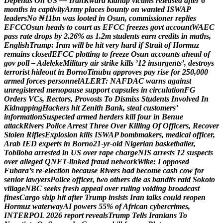
D
e
p
e
n
d
s
O
n
U
S
—
I
r
a
n
K
w
a
r
a
k
i
d
n
a
p
v
i
c
t
i
m
s
r
e
l
e
a
s
e
d
a
f
t
e
r
6
m
o
n
t
h
s
i
n
c
a
p
t
i
v
i
t
y
A
r
m
y
p
l
a
c
e
s
b
o
u
n
t
y
o
n
w
a
n
t
e
d
I
S
W
A
P
l
e
a
d
e
r
s
N
o
₦
1
1
b
n
w
a
s
l
o
o
t
e
d
i
n
O
s
u
n
,
c
o
m
m
i
s
s
i
o
n
e
r
r
e
p
l
i
e
s
E
F
C
C
O
s
u
n
h
e
a
d
s
t
o
c
o
u
r
t
a
s
E
F
C
C
f
r
e
e
z
e
s
g
o
v
t
a
c
c
o
u
n
t
W
A
E
C
p
a
s
s
r
a
t
e
d
r
o
p
s
b
y
2
.
2
6
%
a
s
1
.
2
m
s
t
u
d
e
n
t
s
e
a
r
n
c
r
e
d
i
t
s
i
n
m
a
t
h
s
,
E
n
g
l
i
s
h
T
r
u
m
p
:
I
r
a
n
w
i
l
l
b
e
h
i
t
v
e
r
y
h
a
r
d
i
f
S
t
r
a
i
t
o
f
H
o
r
m
u
z
r
e
m
a
i
n
s
c
l
o
s
e
d
E
F
C
C
p
l
o
t
t
i
n
g
t
o
f
r
e
e
z
e
O
s
u
n
a
c
c
o
u
n
t
s
a
h
e
a
d
o
f
g
o
v
p
o
l
l
–
A
d
e
l
e
k
e
M
i
l
i
t
a
r
y
a
i
r
s
t
r
i
k
e
k
i
l
l
s
’
1
2
i
n
s
u
r
g
e
n
t
s
’
,
d
e
s
t
r
o
y
s
t
e
r
r
o
r
i
s
t
h
i
d
e
o
u
t
i
n
B
o
r
n
o
T
i
n
u
b
u
a
p
p
r
o
v
e
s
p
a
y
r
i
s
e
f
o
r
2
5
0
,
0
0
0
a
r
m
e
d
f
o
r
c
e
s
p
e
r
s
o
n
n
e
l
A
L
E
R
T
:
N
A
F
D
A
C
w
a
r
n
s
a
g
a
i
n
s
t
u
n
r
e
g
i
s
t
e
r
e
d
m
e
n
o
p
a
u
s
e
s
u
p
p
o
r
t
c
a
p
s
u
l
e
s
i
n
c
i
r
c
u
l
a
t
i
o
n
F
G
O
r
d
e
r
s
V
C
s
,
R
e
c
t
o
r
s
,
P
r
o
v
o
s
t
s
T
o
D
i
s
m
i
s
s
S
t
u
d
e
n
t
s
I
n
v
o
l
v
e
d
I
n
K
i
d
n
a
p
p
i
n
g
H
a
c
k
e
r
s
h
i
t
Z
e
n
i
t
h
B
a
n
k
,
s
t
e
a
l
c
u
s
t
o
m
e
r
s
’
i
n
f
o
r
m
a
t
i
o
n
S
u
s
p
e
c
t
e
d
a
r
m
e
d
h
e
r
d
e
r
s
k
i
l
l
f
o
u
r
i
n
B
e
n
u
e
a
t
t
a
c
k
R
i
v
e
r
s
P
o
l
i
c
e
A
r
r
e
s
t
T
h
r
e
e
O
v
e
r
K
i
l
l
i
n
g
O
f
O
f
f
i
c
e
r
s
,
R
e
c
o
v
e
r
S
t
o
l
e
n
R
i
f
l
e
s
E
x
p
l
o
s
i
o
n
k
i
l
l
s
I
S
W
A
P
b
o
m
b
m
a
k
e
r
s
,
m
e
d
i
c
a
l
o
f
f
i
c
e
r
,
A
r
a
b
I
E
D
e
x
p
e
r
t
s
i
n
B
o
r
n
o
2
1
-
y
r
-
o
l
d
N
i
g
e
r
i
a
n
b
a
s
k
e
t
b
a
l
l
e
r
,
T
o
b
i
l
o
b
a
a
r
r
e
s
t
e
d
i
n
U
S
o
v
e
r
r
a
p
e
c
h
a
r
g
e
N
I
S
a
r
r
e
s
t
s
1
2
s
u
s
p
e
c
t
s
o
v
e
r
a
l
l
e
g
e
d
Q
N
E
T
-
l
i
n
k
e
d
f
r
a
u
d
n
e
t
w
o
r
k
W
i
k
e
:
I
o
p
p
o
s
e
d
F
u
b
a
r
a
’
s
r
e
-
e
l
e
c
t
i
o
n
b
e
c
a
u
s
e
R
i
v
e
r
s
h
a
d
b
e
c
o
m
e
c
a
s
h
c
o
w
f
o
r
s
e
n
i
o
r
l
a
w
y
e
r
s
P
o
l
i
c
e
o
f
f
i
c
e
r
,
t
w
o
o
t
h
e
r
s
d
i
e
a
s
b
a
n
d
i
t
s
r
a
i
d
S
o
k
o
t
o
v
i
l
l
a
g
e
N
B
C
s
e
e
k
s
f
r
e
s
h
a
p
p
e
a
l
o
v
e
r
r
u
l
i
n
g
v
o
i
d
i
n
g
b
r
o
a
d
c
a
s
t
f
i
n
e
s
C
a
r
g
o
s
h
i
p
h
i
t
a
f
t
e
r
T
r
u
m
p
i
n
s
i
s
t
s
I
r
a
n
t
a
l
k
s
c
o
u
l
d
r
e
o
p
e
n
H
o
r
m
u
z
w
a
t
e
r
w
a
y
A
I
p
o
w
e
r
s
5
5
%
o
f
A
f
r
i
c
a
n
c
y
b
e
r
c
r
i
m
e
s
,
I
N
T
E
R
P
O
L
2
0
2
6
r
e
p
o
r
t
r
e
v
e
a
l
s
T
r
u
m
p
T
e
l
l
s
I
r
a
n
i
a
n
s
T
o