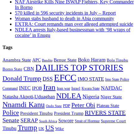
NAF Airstrike Kills Nine ISWAP Fighters, Key Commander
In Borno
570 killed in 596 security incidents in July – Report
Woman stabs husband to death in Abia community
EXTRA: Court remands man over alleged attempted suicide
NDLEA arrests Italy-based businessman with ‘98 wraps of
cocaine’ in Enugu
Tags
Boko Haram
Anambra State
Benue State
APC
Bola Tinubu
Bandits
DAILIES TOP STORIES
CBN
Borno State
EFCC
Donald Trump
DSS
IMO STATE
Imo State Police
Iran
NAFDAC
INEC
IPOB
Iran war
Israel
Command
Kwara State
NDLEA
Nigeria
Natasha Akpoti-Uduaghan
Niger State
Nnamdi Kanu
Peter Obi
Plateau State
PDP
Ondo State
Police
RIVERS STATE
President Tinubu
President Trump
Senate
SERAP
Sowore
Strait of Hormuz
Supreme Court
South Africa
Trump
US
Tinubu
Wike
UK