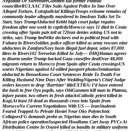
N
e
g
o
t
i
a
t
e
O
r
S
u
r
r
e
n
d
e
r
G
u
n
m
e
n
k
i
l
l
f
o
r
m
e
r
P
l
a
t
e
a
u
c
o
u
n
c
i
l
l
o
r
R
U
L
A
A
C
F
i
l
e
s
S
u
i
t
s
A
g
a
i
n
s
t
P
o
l
i
c
e
I
n
I
m
o
O
v
e
r
A
l
l
e
g
e
d
T
o
r
t
u
r
e
,
E
x
t
r
a
j
u
d
i
c
i
a
l
K
i
l
l
i
n
g
s
T
r
o
o
p
s
e
x
h
u
m
e
r
e
m
a
i
n
s
o
f
c
o
m
m
u
n
i
t
y
l
e
a
d
e
r
a
l
l
e
g
e
d
l
y
m
u
r
d
e
r
e
d
i
n
I
m
o
I
r
a
n
T
a
l
k
s
S
e
t
T
o
S
t
a
r
t
,
S
a
y
s
T
r
u
m
p
A
b
d
u
c
t
e
d
K
e
b
b
i
h
i
g
h
c
o
u
r
t
j
u
d
g
e
r
e
g
a
i
n
s
f
r
e
e
d
o
m
a
f
t
e
r
o
n
e
w
e
e
k
i
n
c
a
p
t
i
v
i
t
y
M
o
r
o
c
c
o
s
a
y
s
1
1
d
i
e
d
i
n
C
e
u
t
a
c
r
o
s
s
i
n
g
a
f
t
e
r
S
p
a
i
n
p
u
t
s
t
o
l
l
a
t
7
2
I
r
a
n
d
e
n
i
e
s
a
s
k
i
n
g
U
S
n
o
t
t
o
s
t
r
i
k
e
,
s
a
y
s
T
r
u
m
p
l
i
e
d
W
i
k
e
d
e
c
l
a
r
e
s
e
n
d
t
o
p
o
l
i
t
i
c
a
l
f
e
u
d
w
i
t
h
F
u
b
a
r
a
i
n
R
i
v
e
r
s
S
o
l
d
i
e
r
,
p
o
l
i
c
e
o
f
f
i
c
e
r
k
i
l
l
e
d
a
s
a
r
m
y
r
e
s
c
u
e
s
n
i
n
e
a
b
d
u
c
t
e
e
s
i
n
Z
a
m
f
a
r
a
N
a
v
y
b
u
s
t
s
i
l
l
e
g
a
l
f
u
e
l
d
e
p
o
t
,
s
e
i
z
e
s
8
7
,
0
0
0
l
i
t
r
e
s
i
n
R
i
v
e
r
s
1
0
2
T
e
r
r
o
r
i
s
t
s
K
i
l
l
e
d
I
n
J
u
l
y
—
D
H
Q
H
a
m
a
s
a
g
r
e
e
s
t
o
d
i
s
a
r
m
u
n
d
e
r
T
r
u
m
p
-
b
a
c
k
e
d
G
a
z
a
c
e
a
s
e
f
i
r
e
d
e
a
l
O
v
e
r
4
8
,
0
0
0
m
i
g
r
a
n
t
s
r
e
t
u
r
n
t
o
M
o
r
o
c
c
o
f
r
o
m
S
p
a
i
n
a
f
t
e
r
C
e
u
t
a
c
r
o
s
s
i
n
g
s
U
S
w
a
r
n
s
N
i
g
e
r
i
a
n
s
a
g
a
i
n
s
t
A
I
-
e
d
i
t
e
d
p
a
s
s
p
o
r
t
p
h
o
t
o
s
S
e
m
i
n
a
r
i
a
n
a
b
d
u
c
t
e
d
i
n
B
e
n
u
e
K
a
n
o
C
o
u
r
t
S
e
n
t
e
n
c
e
s
B
r
i
d
e
T
o
D
e
a
t
h
F
o
r
K
i
l
l
i
n
g
H
u
s
b
a
n
d
N
i
n
e
D
a
y
s
A
f
t
e
r
W
e
d
d
i
n
g
N
i
g
e
r
i
a
’
s
C
h
i
e
f
J
u
d
g
e
o
r
d
e
r
s
l
a
w
y
e
r
s
t
o
d
r
o
p
‘
B
a
r
r
i
s
t
e
r
’
t
i
t
l
e
E
X
T
R
A
:
I
’
d
h
a
v
e
e
n
t
e
r
e
d
t
h
e
b
u
s
h
t
o
f
r
e
e
O
y
o
p
u
p
i
l
s
,
s
a
y
s
O
b
i
G
u
n
m
e
n
k
i
l
l
m
a
n
i
n
P
l
a
t
e
a
u
,
i
n
j
u
r
e
p
a
s
t
o
r
,
t
w
o
o
t
h
e
r
s
i
n
f
r
e
s
h
a
t
t
a
c
k
s
C
a
t
h
o
l
i
c
p
r
i
e
s
t
k
i
l
l
e
d
i
n
K
o
g
i
,
A
t
l
e
a
s
t
1
8
d
e
a
d
a
s
t
h
o
u
s
a
n
d
s
c
r
o
s
s
i
n
t
o
S
p
a
i
n
f
r
o
m
M
o
r
o
c
c
o
N
o
C
u
r
r
e
n
t
N
e
g
o
t
i
a
t
i
o
n
s
W
i
t
h
U
S
—
I
r
a
n
S
t
u
d
e
n
t
s
F
e
a
r
e
d
T
r
a
p
p
e
d
A
s
P
r
i
v
a
t
e
H
o
s
t
e
l
N
e
a
r
O
k
o
P
o
l
y
t
e
c
h
n
i
c
C
o
l
l
a
p
s
e
s
F
G
d
e
m
a
n
d
s
p
r
o
b
e
a
s
N
i
g
e
r
i
a
n
m
a
n
d
i
e
s
i
n
S
o
u
t
h
A
f
r
i
c
a
n
p
o
l
i
c
e
o
p
e
r
a
t
i
o
n
S
u
s
p
e
c
t
e
d
H
o
o
d
l
u
m
s
C
a
r
t
A
w
a
y
P
V
C
s
A
t
D
i
s
t
r
i
b
u
t
i
o
n
C
e
n
t
r
e
I
n
O
s
u
n
4
k
i
l
l
e
d
a
s
b
a
n
d
i
t
s
i
n
m
i
l
i
t
a
r
y
u
n
i
f
o
r
m