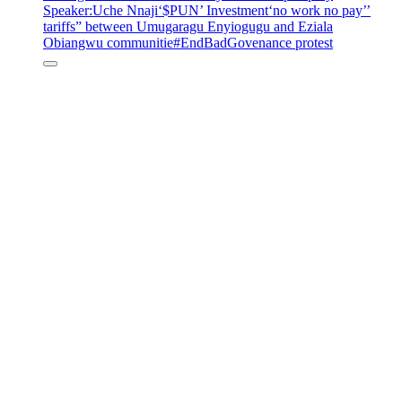
Speaker
:Uche Nnaji
‘$PUN’ Investment
‘no work no pay’
’
tariffs
” between Umugaragu Enyiogugu and Eziala
Obiangwu communitie
#EndBadGovenance protest