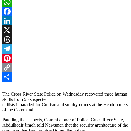
WhatsApp
Facebook
LinkedIn
X
Threads
Telegram
Pinterest
Copy
Link
Share
The Cross River State Police on Wednesday recovered three human
skulls from 55 suspected
cultists it paraded for Cultism and sundry crimes at the Headquarters
of the Command.
Parading the suspects, Commissioner of Police, Cross River State,
Abdulkadir Jimoh told Newsmen that the security architecture of the
command has been rejigged to put the police