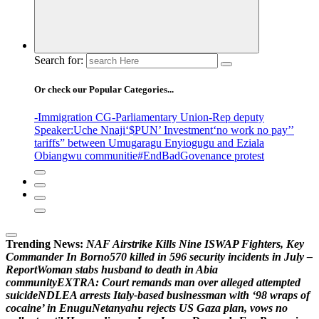
Search for:
Or check our Popular Categories...
-Immigration CG
-Parliamentary Union
-Rep deputy
Speaker
:Uche Nnaji
‘$PUN’ Investment
‘no work no pay’
’
tariffs
” between Umugaragu Enyiogugu and Eziala
Obiangwu communitie
#EndBadGovenance protest
Trending News:
N
A
F
A
i
r
s
t
r
i
k
e
K
i
l
l
s
N
i
n
e
I
S
W
A
P
F
i
g
h
t
e
r
s
,
K
e
y
C
o
m
m
a
n
d
e
r
I
n
B
o
r
n
o
5
7
0
k
i
l
l
e
d
i
n
5
9
6
s
e
c
u
r
i
t
y
i
n
c
i
d
e
n
t
s
i
n
J
u
l
y
–
R
e
p
o
r
t
W
o
m
a
n
s
t
a
b
s
h
u
s
b
a
n
d
t
o
d
e
a
t
h
i
n
A
b
i
a
c
o
m
m
u
n
i
t
y
E
X
T
R
A
:
C
o
u
r
t
r
e
m
a
n
d
s
m
a
n
o
v
e
r
a
l
l
e
g
e
d
a
t
t
e
m
p
t
e
d
s
u
i
c
i
d
e
N
D
L
E
A
a
r
r
e
s
t
s
I
t
a
l
y
-
b
a
s
e
d
b
u
s
i
n
e
s
s
m
a
n
w
i
t
h
‘
9
8
w
r
a
p
s
o
f
c
o
c
a
i
n
e
’
i
n
E
n
u
g
u
N
e
t
a
n
y
a
h
u
r
e
j
e
c
t
s
U
S
G
a
z
a
p
l
a
n
,
v
o
w
s
n
o