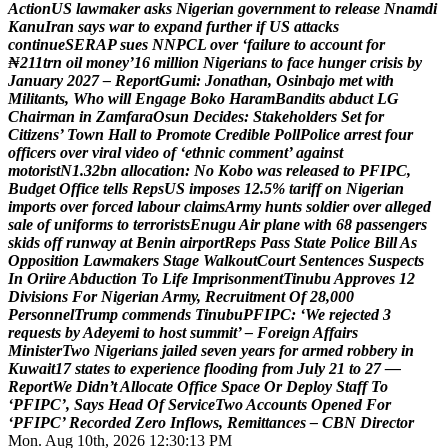
A
c
t
i
o
n
U
S
l
a
w
m
a
k
e
r
a
s
k
s
N
i
g
e
r
i
a
n
g
o
v
e
r
n
m
e
n
t
t
o
r
e
l
e
a
s
e
N
n
a
m
d
i
K
a
n
u
I
r
a
n
s
a
y
s
w
a
r
t
o
e
x
p
a
n
d
f
u
r
t
h
e
r
i
f
U
S
a
t
t
a
c
k
s
c
o
n
t
i
n
u
e
S
E
R
A
P
s
u
e
s
N
N
P
C
L
o
v
e
r
‘
f
a
i
l
u
r
e
t
o
a
c
c
o
u
n
t
f
o
r
₦
2
1
1
t
r
n
o
i
l
m
o
n
e
y
’
1
6
m
i
l
l
i
o
n
N
i
g
e
r
i
a
n
s
t
o
f
a
c
e
h
u
n
g
e
r
c
r
i
s
i
s
b
y
J
a
n
u
a
r
y
2
0
2
7
–
R
e
p
o
r
t
G
u
m
i
:
J
o
n
a
t
h
a
n
,
O
s
i
n
b
a
j
o
m
e
t
w
i
t
h
M
i
l
i
t
a
n
t
s
,
W
h
o
w
i
l
l
E
n
g
a
g
e
B
o
k
o
H
a
r
a
m
B
a
n
d
i
t
s
a
b
d
u
c
t
L
G
C
h
a
i
r
m
a
n
i
n
Z
a
m
f
a
r
a
O
s
u
n
D
e
c
i
d
e
s
:
S
t
a
k
e
h
o
l
d
e
r
s
S
e
t
f
o
r
C
i
t
i
z
e
n
s
’
T
o
w
n
H
a
l
l
t
o
P
r
o
m
o
t
e
C
r
e
d
i
b
l
e
P
o
l
l
P
o
l
i
c
e
a
r
r
e
s
t
f
o
u
r
o
f
f
i
c
e
r
s
o
v
e
r
v
i
r
a
l
v
i
d
e
o
o
f
‘
e
t
h
n
i
c
c
o
m
m
e
n
t
’
a
g
a
i
n
s
t
m
o
t
o
r
i
s
t
N
1
.
3
2
b
n
a
l
l
o
c
a
t
i
o
n
:
N
o
K
o
b
o
w
a
s
r
e
l
e
a
s
e
d
t
o
P
F
I
P
C
,
B
u
d
g
e
t
O
f
f
i
c
e
t
e
l
l
s
R
e
p
s
U
S
i
m
p
o
s
e
s
1
2
.
5
%
t
a
r
i
f
f
o
n
N
i
g
e
r
i
a
n
i
m
p
o
r
t
s
o
v
e
r
f
o
r
c
e
d
l
a
b
o
u
r
c
l
a
i
m
s
A
r
m
y
h
u
n
t
s
s
o
l
d
i
e
r
o
v
e
r
a
l
l
e
g
e
d
s
a
l
e
o
f
u
n
i
f
o
r
m
s
t
o
t
e
r
r
o
r
i
s
t
s
E
n
u
g
u
A
i
r
p
l
a
n
e
w
i
t
h
6
8
p
a
s
s
e
n
g
e
r
s
s
k
i
d
s
o
f
f
r
u
n
w
a
y
a
t
B
e
n
i
n
a
i
r
p
o
r
t
R
e
p
s
P
a
s
s
S
t
a
t
e
P
o
l
i
c
e
B
i
l
l
A
s
O
p
p
o
s
i
t
i
o
n
L
a
w
m
a
k
e
r
s
S
t
a
g
e
W
a
l
k
o
u
t
C
o
u
r
t
S
e
n
t
e
n
c
e
s
S
u
s
p
e
c
t
s
I
n
O
r
i
i
r
e
A
b
d
u
c
t
i
o
n
T
o
L
i
f
e
I
m
p
r
i
s
o
n
m
e
n
t
T
i
n
u
b
u
A
p
p
r
o
v
e
s
1
2
D
i
v
i
s
i
o
n
s
F
o
r
N
i
g
e
r
i
a
n
A
r
m
y
,
R
e
c
r
u
i
t
m
e
n
t
O
f
2
8
,
0
0
0
P
e
r
s
o
n
n
e
l
T
r
u
m
p
c
o
m
m
e
n
d
s
T
i
n
u
b
u
P
F
I
P
C
:
‘
W
e
r
e
j
e
c
t
e
d
3
r
e
q
u
e
s
t
s
b
y
A
d
e
y
e
m
i
t
o
h
o
s
t
s
u
m
m
i
t
’
–
F
o
r
e
i
g
n
A
f
f
a
i
r
s
M
i
n
i
s
t
e
r
T
w
o
N
i
g
e
r
i
a
n
s
j
a
i
l
e
d
s
e
v
e
n
y
e
a
r
s
f
o
r
a
r
m
e
d
r
o
b
b
e
r
y
i
n
K
u
w
a
i
t
1
7
s
t
a
t
e
s
t
o
e
x
p
e
r
i
e
n
c
e
f
l
o
o
d
i
n
g
f
r
o
m
J
u
l
y
2
1
t
o
2
7
—
R
e
p
o
r
t
W
e
D
i
d
n
’
t
A
l
l
o
c
a
t
e
O
f
f
i
c
e
S
p
a
c
e
O
r
D
e
p
l
o
y
S
t
a
f
f
T
o
‘
P
F
I
P
C
’
,
S
a
y
s
H
e
a
d
O
f
S
e
r
v
i
c
e
T
w
o
A
c
c
o
u
n
t
s
O
p
e
n
e
d
F
o
r
‘
P
F
I
P
C
’
R
e
c
o
r
d
e
d
Z
e
r
o
I
n
f
l
o
w
s
,
R
e
m
i
t
t
a
n
c
e
s
–
C
B
N
D
i
r
e
c
t
o
r
Mon. Aug 10th, 2026
12:30:14 PM