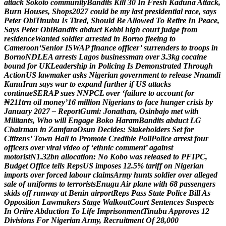
a
t
t
a
c
k
S
o
k
o
t
o
c
o
m
m
u
n
i
t
y
B
a
n
d
i
t
s
K
i
l
l
3
0
I
n
F
r
e
s
h
K
a
d
u
n
a
A
t
t
a
c
k
,
B
u
r
n
H
o
u
s
e
s
,
S
h
o
p
s
2
0
2
7
c
o
u
l
d
b
e
m
y
l
a
s
t
p
r
e
s
i
d
e
n
t
i
a
l
r
a
c
e
,
s
a
y
s
P
e
t
e
r
O
b
i
T
i
n
u
b
u
I
s
T
i
r
e
d
,
S
h
o
u
l
d
B
e
A
l
l
o
w
e
d
T
o
R
e
t
i
r
e
I
n
P
e
a
c
e
,
S
a
y
s
P
e
t
e
r
O
b
i
B
a
n
d
i
t
s
a
b
d
u
c
t
K
e
b
b
i
h
i
g
h
c
o
u
r
t
j
u
d
g
e
f
r
o
m
r
e
s
i
d
e
n
c
e
W
a
n
t
e
d
s
o
l
d
i
e
r
a
r
r
e
s
t
e
d
i
n
B
o
r
n
o
f
l
e
e
i
n
g
t
o
C
a
m
e
r
o
o
n
‘
S
e
n
i
o
r
I
S
W
A
P
f
i
n
a
n
c
e
o
f
f
i
c
e
r
’
s
u
r
r
e
n
d
e
r
s
t
o
t
r
o
o
p
s
i
n
B
o
r
n
o
N
D
L
E
A
a
r
r
e
s
t
s
L
a
g
o
s
b
u
s
i
n
e
s
s
m
a
n
o
v
e
r
3
.
3
k
g
c
o
c
a
i
n
e
b
o
u
n
d
f
o
r
U
K
L
e
a
d
e
r
s
h
i
p
i
n
P
o
l
i
c
i
n
g
I
s
D
e
m
o
n
s
t
r
a
t
e
d
T
h
r
o
u
g
h
A
c
t
i
o
n
U
S
l
a
w
m
a
k
e
r
a
s
k
s
N
i
g
e
r
i
a
n
g
o
v
e
r
n
m
e
n
t
t
o
r
e
l
e
a
s
e
N
n
a
m
d
i
K
a
n
u
I
r
a
n
s
a
y
s
w
a
r
t
o
e
x
p
a
n
d
f
u
r
t
h
e
r
i
f
U
S
a
t
t
a
c
k
s
c
o
n
t
i
n
u
e
S
E
R
A
P
s
u
e
s
N
N
P
C
L
o
v
e
r
‘
f
a
i
l
u
r
e
t
o
a
c
c
o
u
n
t
f
o
r
₦
2
1
1
t
r
n
o
i
l
m
o
n
e
y
’
1
6
m
i
l
l
i
o
n
N
i
g
e
r
i
a
n
s
t
o
f
a
c
e
h
u
n
g
e
r
c
r
i
s
i
s
b
y
J
a
n
u
a
r
y
2
0
2
7
–
R
e
p
o
r
t
G
u
m
i
:
J
o
n
a
t
h
a
n
,
O
s
i
n
b
a
j
o
m
e
t
w
i
t
h
M
i
l
i
t
a
n
t
s
,
W
h
o
w
i
l
l
E
n
g
a
g
e
B
o
k
o
H
a
r
a
m
B
a
n
d
i
t
s
a
b
d
u
c
t
L
G
C
h
a
i
r
m
a
n
i
n
Z
a
m
f
a
r
a
O
s
u
n
D
e
c
i
d
e
s
:
S
t
a
k
e
h
o
l
d
e
r
s
S
e
t
f
o
r
C
i
t
i
z
e
n
s
’
T
o
w
n
H
a
l
l
t
o
P
r
o
m
o
t
e
C
r
e
d
i
b
l
e
P
o
l
l
P
o
l
i
c
e
a
r
r
e
s
t
f
o
u
r
o
f
f
i
c
e
r
s
o
v
e
r
v
i
r
a
l
v
i
d
e
o
o
f
‘
e
t
h
n
i
c
c
o
m
m
e
n
t
’
a
g
a
i
n
s
t
m
o
t
o
r
i
s
t
N
1
.
3
2
b
n
a
l
l
o
c
a
t
i
o
n
:
N
o
K
o
b
o
w
a
s
r
e
l
e
a
s
e
d
t
o
P
F
I
P
C
,
B
u
d
g
e
t
O
f
f
i
c
e
t
e
l
l
s
R
e
p
s
U
S
i
m
p
o
s
e
s
1
2
.
5
%
t
a
r
i
f
f
o
n
N
i
g
e
r
i
a
n
i
m
p
o
r
t
s
o
v
e
r
f
o
r
c
e
d
l
a
b
o
u
r
c
l
a
i
m
s
A
r
m
y
h
u
n
t
s
s
o
l
d
i
e
r
o
v
e
r
a
l
l
e
g
e
d
s
a
l
e
o
f
u
n
i
f
o
r
m
s
t
o
t
e
r
r
o
r
i
s
t
s
E
n
u
g
u
A
i
r
p
l
a
n
e
w
i
t
h
6
8
p
a
s
s
e
n
g
e
r
s
s
k
i
d
s
o
f
f
r
u
n
w
a
y
a
t
B
e
n
i
n
a
i
r
p
o
r
t
R
e
p
s
P
a
s
s
S
t
a
t
e
P
o
l
i
c
e
B
i
l
l
A
s
O
p
p
o
s
i
t
i
o
n
L
a
w
m
a
k
e
r
s
S
t
a
g
e
W
a
l
k
o
u
t
C
o
u
r
t
S
e
n
t
e
n
c
e
s
S
u
s
p
e
c
t
s
I
n
O
r
i
i
r
e
A
b
d
u
c
t
i
o
n
T
o
L
i
f
e
I
m
p
r
i
s
o
n
m
e
n
t
T
i
n
u
b
u
A
p
p
r
o
v
e
s
1
2
D
i
v
i
s
i
o
n
s
F
o
r
N
i
g
e
r
i
a
n
A
r
m
y
,
R
e
c
r
u
i
t
m
e
n
t
O
f
2
8
,
0
0
0