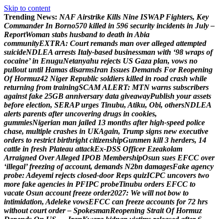
Skip to content
Trending News:
N
A
F
A
i
r
s
t
r
i
k
e
K
i
l
l
s
N
i
n
e
I
S
W
A
P
F
i
g
h
t
e
r
s
,
K
e
y
C
o
m
m
a
n
d
e
r
I
n
B
o
r
n
o
5
7
0
k
i
l
l
e
d
i
n
5
9
6
s
e
c
u
r
i
t
y
i
n
c
i
d
e
n
t
s
i
n
J
u
l
y
–
R
e
p
o
r
t
W
o
m
a
n
s
t
a
b
s
h
u
s
b
a
n
d
t
o
d
e
a
t
h
i
n
A
b
i
a
c
o
m
m
u
n
i
t
y
E
X
T
R
A
:
C
o
u
r
t
r
e
m
a
n
d
s
m
a
n
o
v
e
r
a
l
l
e
g
e
d
a
t
t
e
m
p
t
e
d
s
u
i
c
i
d
e
N
D
L
E
A
a
r
r
e
s
t
s
I
t
a
l
y
-
b
a
s
e
d
b
u
s
i
n
e
s
s
m
a
n
w
i
t
h
‘
9
8
w
r
a
p
s
o
f
c
o
c
a
i
n
e
’
i
n
E
n
u
g
u
N
e
t
a
n
y
a
h
u
r
e
j
e
c
t
s
U
S
G
a
z
a
p
l
a
n
,
v
o
w
s
n
o
p
u
l
l
o
u
t
u
n
t
i
l
H
a
m
a
s
d
i
s
a
r
m
s
I
r
a
n
I
s
s
u
e
s
D
e
m
a
n
d
s
F
o
r
R
e
o
p
e
n
i
n
g
O
f
H
o
r
m
u
z
4
2
N
i
g
e
r
R
e
p
u
b
l
i
c
s
o
l
d
i
e
r
s
k
i
l
l
e
d
i
n
r
o
a
d
c
r
a
s
h
w
h
i
l
e
r
e
t
u
r
n
i
n
g
f
r
o
m
t
r
a
i
n
i
n
g
S
C
A
M
A
L
E
R
T
:
M
T
N
w
a
r
n
s
s
u
b
s
c
r
i
b
e
r
s
a
g
a
i
n
s
t
f
a
k
e
2
5
G
B
a
n
n
i
v
e
r
s
a
r
y
d
a
t
a
g
i
v
e
a
w
a
y
P
u
b
l
i
s
h
y
o
u
r
a
s
s
e
t
s
b
e
f
o
r
e
e
l
e
c
t
i
o
n
,
S
E
R
A
P
u
r
g
e
s
T
i
n
u
b
u
,
A
t
i
k
u
,
O
b
i
,
o
t
h
e
r
s
N
D
L
E
A
a
l
e
r
t
s
p
a
r
e
n
t
s
a
f
t
e
r
u
n
c
o
v
e
r
i
n
g
d
r
u
g
s
i
n
c
o
o
k
i
e
s
,
g
u
m
m
i
e
s
N
i
g
e
r
i
a
n
m
a
n
j
a
i
l
e
d
1
3
m
o
n
t
h
s
a
f
t
e
r
h
i
g
h
-
s
p
e
e
d
p
o
l
i
c
e
c
h
a
s
e
,
m
u
l
t
i
p
l
e
c
r
a
s
h
e
s
i
n
U
K
A
g
a
i
n
,
T
r
u
m
p
s
i
g
n
s
n
e
w
e
x
e
c
u
t
i
v
e
o
r
d
e
r
s
t
o
r
e
s
t
r
i
c
t
b
i
r
t
h
r
i
g
h
t
c
i
t
i
z
e
n
s
h
i
p
G
u
n
m
e
n
k
i
l
l
3
h
e
r
d
e
r
s
,
1
4
c
a
t
t
l
e
i
n
f
r
e
s
h
P
l
a
t
e
a
u
a
t
t
a
c
k
E
x
-
D
S
S
O
f
f
i
c
e
r
E
z
e
a
k
o
l
a
m
A
r
r
a
i
g
n
e
d
O
v
e
r
A
l
l
e
g
e
d
I
P
O
B
M
e
m
b
e
r
s
h
i
p
O
s
u
n
s
u
e
s
E
F
C
C
o
v
e
r
‘
i
l
l
e
g
a
l
’
f
r
e
e
z
i
n
g
o
f
a
c
c
o
u
n
t
,
d
e
m
a
n
d
s
N
2
b
n
d
a
m
a
g
e
s
F
a
k
e
a
g
e
n
c
y
p
r
o
b
e
:
A
d
e
y
e
m
i
r
e
j
e
c
t
s
c
l
o
s
e
d
-
d
o
o
r
R
e
p
s
q
u
i
z
I
C
P
C
u
n
c
o
v
e
r
s
t
w
o
m
o
r
e
f
a
k
e
a
g
e
n
c
i
e
s
i
n
P
F
I
P
C
p
r
o
b
e
T
i
n
u
b
u
o
r
d
e
r
s
E
F
C
C
t
o
v
a
c
a
t
e
O
s
u
n
a
c
c
o
u
n
t
f
r
e
e
z
e
o
r
d
e
r
2
0
2
7
:
W
e
w
i
l
l
n
o
t
b
o
w
t
o
i
n
t
i
m
i
d
a
t
i
o
n
,
A
d
e
l
e
k
e
v
o
w
s
E
F
C
C
c
a
n
f
r
e
e
z
e
a
c
c
o
u
n
t
s
f
o
r
7
2
h
r
s
w
i
t
h
o
u
t
c
o
u
r
t
o
r
d
e
r
–
S
p
o
k
e
s
m
a
n
R
e
o
p
e
n
i
n
g
S
t
r
a
i
t
O
f
H
o
r
m
u
z