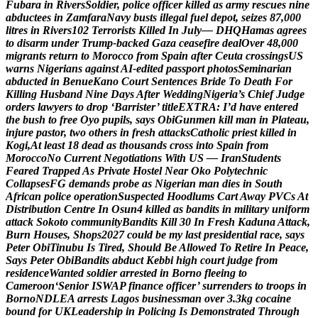
F
u
b
a
r
a
i
n
R
i
v
e
r
s
S
o
l
d
i
e
r
,
p
o
l
i
c
e
o
f
f
i
c
e
r
k
i
l
l
e
d
a
s
a
r
m
y
r
e
s
c
u
e
s
n
i
n
e
a
b
d
u
c
t
e
e
s
i
n
Z
a
m
f
a
r
a
N
a
v
y
b
u
s
t
s
i
l
l
e
g
a
l
f
u
e
l
d
e
p
o
t
,
s
e
i
z
e
s
8
7
,
0
0
0
l
i
t
r
e
s
i
n
R
i
v
e
r
s
1
0
2
T
e
r
r
o
r
i
s
t
s
K
i
l
l
e
d
I
n
J
u
l
y
—
D
H
Q
H
a
m
a
s
a
g
r
e
e
s
t
o
d
i
s
a
r
m
u
n
d
e
r
T
r
u
m
p
-
b
a
c
k
e
d
G
a
z
a
c
e
a
s
e
f
i
r
e
d
e
a
l
O
v
e
r
4
8
,
0
0
0
m
i
g
r
a
n
t
s
r
e
t
u
r
n
t
o
M
o
r
o
c
c
o
f
r
o
m
S
p
a
i
n
a
f
t
e
r
C
e
u
t
a
c
r
o
s
s
i
n
g
s
U
S
w
a
r
n
s
N
i
g
e
r
i
a
n
s
a
g
a
i
n
s
t
A
I
-
e
d
i
t
e
d
p
a
s
s
p
o
r
t
p
h
o
t
o
s
S
e
m
i
n
a
r
i
a
n
a
b
d
u
c
t
e
d
i
n
B
e
n
u
e
K
a
n
o
C
o
u
r
t
S
e
n
t
e
n
c
e
s
B
r
i
d
e
T
o
D
e
a
t
h
F
o
r
K
i
l
l
i
n
g
H
u
s
b
a
n
d
N
i
n
e
D
a
y
s
A
f
t
e
r
W
e
d
d
i
n
g
N
i
g
e
r
i
a
’
s
C
h
i
e
f
J
u
d
g
e
o
r
d
e
r
s
l
a
w
y
e
r
s
t
o
d
r
o
p
‘
B
a
r
r
i
s
t
e
r
’
t
i
t
l
e
E
X
T
R
A
:
I
’
d
h
a
v
e
e
n
t
e
r
e
d
t
h
e
b
u
s
h
t
o
f
r
e
e
O
y
o
p
u
p
i
l
s
,
s
a
y
s
O
b
i
G
u
n
m
e
n
k
i
l
l
m
a
n
i
n
P
l
a
t
e
a
u
,
i
n
j
u
r
e
p
a
s
t
o
r
,
t
w
o
o
t
h
e
r
s
i
n
f
r
e
s
h
a
t
t
a
c
k
s
C
a
t
h
o
l
i
c
p
r
i
e
s
t
k
i
l
l
e
d
i
n
K
o
g
i
,
A
t
l
e
a
s
t
1
8
d
e
a
d
a
s
t
h
o
u
s
a
n
d
s
c
r
o
s
s
i
n
t
o
S
p
a
i
n
f
r
o
m
M
o
r
o
c
c
o
N
o
C
u
r
r
e
n
t
N
e
g
o
t
i
a
t
i
o
n
s
W
i
t
h
U
S
—
I
r
a
n
S
t
u
d
e
n
t
s
F
e
a
r
e
d
T
r
a
p
p
e
d
A
s
P
r
i
v
a
t
e
H
o
s
t
e
l
N
e
a
r
O
k
o
P
o
l
y
t
e
c
h
n
i
c
C
o
l
l
a
p
s
e
s
F
G
d
e
m
a
n
d
s
p
r
o
b
e
a
s
N
i
g
e
r
i
a
n
m
a
n
d
i
e
s
i
n
S
o
u
t
h
A
f
r
i
c
a
n
p
o
l
i
c
e
o
p
e
r
a
t
i
o
n
S
u
s
p
e
c
t
e
d
H
o
o
d
l
u
m
s
C
a
r
t
A
w
a
y
P
V
C
s
A
t
D
i
s
t
r
i
b
u
t
i
o
n
C
e
n
t
r
e
I
n
O
s
u
n
4
k
i
l
l
e
d
a
s
b
a
n
d
i
t
s
i
n
m
i
l
i
t
a
r
y
u
n
i
f
o
r
m
a
t
t
a
c
k
S
o
k
o
t
o
c
o
m
m
u
n
i
t
y
B
a
n
d
i
t
s
K
i
l
l
3
0
I
n
F
r
e
s
h
K
a
d
u
n
a
A
t
t
a
c
k
,
B
u
r
n
H
o
u
s
e
s
,
S
h
o
p
s
2
0
2
7
c
o
u
l
d
b
e
m
y
l
a
s
t
p
r
e
s
i
d
e
n
t
i
a
l
r
a
c
e
,
s
a
y
s
P
e
t
e
r
O
b
i
T
i
n
u
b
u
I
s
T
i
r
e
d
,
S
h
o
u
l
d
B
e
A
l
l
o
w
e
d
T
o
R
e
t
i
r
e
I
n
P
e
a
c
e
,
S
a
y
s
P
e
t
e
r
O
b
i
B
a
n
d
i
t
s
a
b
d
u
c
t
K
e
b
b
i
h
i
g
h
c
o
u
r
t
j
u
d
g
e
f
r
o
m
r
e
s
i
d
e
n
c
e
W
a
n
t
e
d
s
o
l
d
i
e
r
a
r
r
e
s
t
e
d
i
n
B
o
r
n
o
f
l
e
e
i
n
g
t
o
C
a
m
e
r
o
o
n
‘
S
e
n
i
o
r
I
S
W
A
P
f
i
n
a
n
c
e
o
f
f
i
c
e
r
’
s
u
r
r
e
n
d
e
r
s
t
o
t
r
o
o
p
s
i
n
B
o
r
n
o
N
D
L
E
A
a
r
r
e
s
t
s
L
a
g
o
s
b
u
s
i
n
e
s
s
m
a
n
o
v
e
r
3
.
3
k
g
c
o
c
a
i
n
e
b
o
u
n
d
f
o
r
U
K
L
e
a
d
e
r
s
h
i
p
i
n
P
o
l
i
c
i
n
g
I
s
D
e
m
o
n
s
t
r
a
t
e
d
T
h
r
o
u
g
h