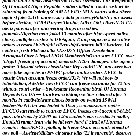
p
u
l
l
o
u
t
u
n
t
i
l
H
a
m
a
s
d
i
s
a
r
m
s
I
r
a
n
I
s
s
u
e
s
D
e
m
a
n
d
s
F
o
r
R
e
o
p
e
n
i
n
g
O
f
H
o
r
m
u
z
4
2
N
i
g
e
r
R
e
p
u
b
l
i
c
s
o
l
d
i
e
r
s
k
i
l
l
e
d
i
n
r
o
a
d
c
r
a
s
h
w
h
i
l
e
r
e
t
u
r
n
i
n
g
f
r
o
m
t
r
a
i
n
i
n
g
S
C
A
M
A
L
E
R
T
:
M
T
N
w
a
r
n
s
s
u
b
s
c
r
i
b
e
r
s
a
g
a
i
n
s
t
f
a
k
e
2
5
G
B
a
n
n
i
v
e
r
s
a
r
y
d
a
t
a
g
i
v
e
a
w
a
y
P
u
b
l
i
s
h
y
o
u
r
a
s
s
e
t
s
b
e
f
o
r
e
e
l
e
c
t
i
o
n
,
S
E
R
A
P
u
r
g
e
s
T
i
n
u
b
u
,
A
t
i
k
u
,
O
b
i
,
o
t
h
e
r
s
N
D
L
E
A
a
l
e
r
t
s
p
a
r
e
n
t
s
a
f
t
e
r
u
n
c
o
v
e
r
i
n
g
d
r
u
g
s
i
n
c
o
o
k
i
e
s
,
g
u
m
m
i
e
s
N
i
g
e
r
i
a
n
m
a
n
j
a
i
l
e
d
1
3
m
o
n
t
h
s
a
f
t
e
r
h
i
g
h
-
s
p
e
e
d
p
o
l
i
c
e
c
h
a
s
e
,
m
u
l
t
i
p
l
e
c
r
a
s
h
e
s
i
n
U
K
A
g
a
i
n
,
T
r
u
m
p
s
i
g
n
s
n
e
w
e
x
e
c
u
t
i
v
e
o
r
d
e
r
s
t
o
r
e
s
t
r
i
c
t
b
i
r
t
h
r
i
g
h
t
c
i
t
i
z
e
n
s
h
i
p
G
u
n
m
e
n
k
i
l
l
3
h
e
r
d
e
r
s
,
1
4
c
a
t
t
l
e
i
n
f
r
e
s
h
P
l
a
t
e
a
u
a
t
t
a
c
k
E
x
-
D
S
S
O
f
f
i
c
e
r
E
z
e
a
k
o
l
a
m
A
r
r
a
i
g
n
e
d
O
v
e
r
A
l
l
e
g
e
d
I
P
O
B
M
e
m
b
e
r
s
h
i
p
O
s
u
n
s
u
e
s
E
F
C
C
o
v
e
r
‘
i
l
l
e
g
a
l
’
f
r
e
e
z
i
n
g
o
f
a
c
c
o
u
n
t
,
d
e
m
a
n
d
s
N
2
b
n
d
a
m
a
g
e
s
F
a
k
e
a
g
e
n
c
y
p
r
o
b
e
:
A
d
e
y
e
m
i
r
e
j
e
c
t
s
c
l
o
s
e
d
-
d
o
o
r
R
e
p
s
q
u
i
z
I
C
P
C
u
n
c
o
v
e
r
s
t
w
o
m
o
r
e
f
a
k
e
a
g
e
n
c
i
e
s
i
n
P
F
I
P
C
p
r
o
b
e
T
i
n
u
b
u
o
r
d
e
r
s
E
F
C
C
t
o
v
a
c
a
t
e
O
s
u
n
a
c
c
o
u
n
t
f
r
e
e
z
e
o
r
d
e
r
2
0
2
7
:
W
e
w
i
l
l
n
o
t
b
o
w
t
o
i
n
t
i
m
i
d
a
t
i
o
n
,
A
d
e
l
e
k
e
v
o
w
s
E
F
C
C
c
a
n
f
r
e
e
z
e
a
c
c
o
u
n
t
s
f
o
r
7
2
h
r
s
w
i
t
h
o
u
t
c
o
u
r
t
o
r
d
e
r
–
S
p
o
k
e
s
m
a
n
R
e
o
p
e
n
i
n
g
S
t
r
a
i
t
O
f
H
o
r
m
u
z
D
e
p
e
n
d
s
O
n
U
S
—
I
r
a
n
K
w
a
r
a
k
i
d
n
a
p
v
i
c
t
i
m
s
r
e
l
e
a
s
e
d
a
f
t
e
r
6
m
o
n
t
h
s
i
n
c
a
p
t
i
v
i
t
y
A
r
m
y
p
l
a
c
e
s
b
o
u
n
t
y
o
n
w
a
n
t
e
d
I
S
W
A
P
l
e
a
d
e
r
s
N
o
₦
1
1
b
n
w
a
s
l
o
o
t
e
d
i
n
O
s
u
n
,
c
o
m
m
i
s
s
i
o
n
e
r
r
e
p
l
i
e
s
E
F
C
C
O
s
u
n
h
e
a
d
s
t
o
c
o
u
r
t
a
s
E
F
C
C
f
r
e
e
z
e
s
g
o
v
t
a
c
c
o
u
n
t
W
A
E
C
p
a
s
s
r
a
t
e
d
r
o
p
s
b
y
2
.
2
6
%
a
s
1
.
2
m
s
t
u
d
e
n
t
s
e
a
r
n
c
r
e
d
i
t
s
i
n
m
a
t
h
s
,
E
n
g
l
i
s
h
T
r
u
m
p
:
I
r
a
n
w
i
l
l
b
e
h
i
t
v
e
r
y
h
a
r
d
i
f
S
t
r
a
i
t
o
f
H
o
r
m
u
z
r
e
m
a
i
n
s
c
l
o
s
e
d
E
F
C
C
p
l
o
t
t
i
n
g
t
o
f
r
e
e
z
e
O
s
u
n
a
c
c
o
u
n
t
s
a
h
e
a
d
o
f
g
o
v
p
o
l
l
–
A
d
e
l
e
k
e
M
i
l
i
t
a
r
y
a
i
r
s
t
r
i
k
e
k
i
l
l
s
’
1
2
i
n
s
u
r
g
e
n
t
s
’
,
d
e
s
t
r
o
y
s