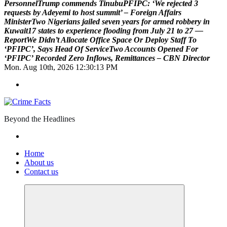
P
e
r
s
o
n
n
e
l
T
r
u
m
p
c
o
m
m
e
n
d
s
T
i
n
u
b
u
P
F
I
P
C
:
‘
W
e
r
e
j
e
c
t
e
d
3
r
e
q
u
e
s
t
s
b
y
A
d
e
y
e
m
i
t
o
h
o
s
t
s
u
m
m
i
t
’
–
F
o
r
e
i
g
n
A
f
f
a
i
r
s
M
i
n
i
s
t
e
r
T
w
o
N
i
g
e
r
i
a
n
s
j
a
i
l
e
d
s
e
v
e
n
y
e
a
r
s
f
o
r
a
r
m
e
d
r
o
b
b
e
r
y
i
n
K
u
w
a
i
t
1
7
s
t
a
t
e
s
t
o
e
x
p
e
r
i
e
n
c
e
f
l
o
o
d
i
n
g
f
r
o
m
J
u
l
y
2
1
t
o
2
7
—
R
e
p
o
r
t
W
e
D
i
d
n
’
t
A
l
l
o
c
a
t
e
O
f
f
i
c
e
S
p
a
c
e
O
r
D
e
p
l
o
y
S
t
a
f
f
T
o
‘
P
F
I
P
C
’
,
S
a
y
s
H
e
a
d
O
f
S
e
r
v
i
c
e
T
w
o
A
c
c
o
u
n
t
s
O
p
e
n
e
d
F
o
r
‘
P
F
I
P
C
’
R
e
c
o
r
d
e
d
Z
e
r
o
I
n
f
l
o
w
s
,
R
e
m
i
t
t
a
n
c
e
s
–
C
B
N
D
i
r
e
c
t
o
r
Mon. Aug 10th, 2026
12:30:14 PM
Beyond the Headlines
Home
About us
Contact us